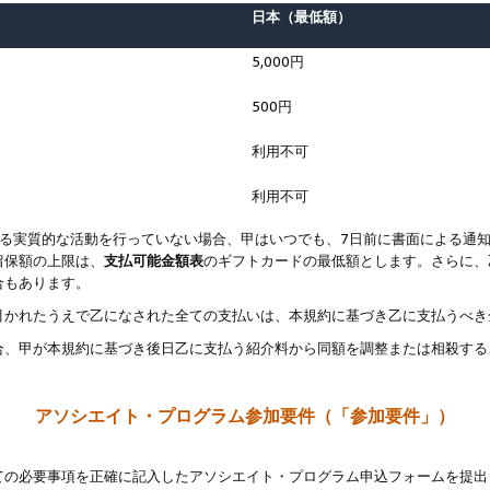
日本（最低額）
5,000円
500円
利用不可
利用不可
なる実質的な活動を行っていない場合、甲はいつでも、7日前に書面による通
留保額の上限は、
支払可能金額表
のギフトカードの最低額とします。さらに、
合もあります。
引かれたうえで乙になされた全ての支払いは、本規約に基づき乙に支払うべき
合、甲が本規約に基づき後日乙に支払う紹介料から同額を調整または相殺する
アソシエイト・プログラム参加要件（「参加要件」）
ての必要事項を正確に記入したアソシエイト・プログラム申込フォームを提出