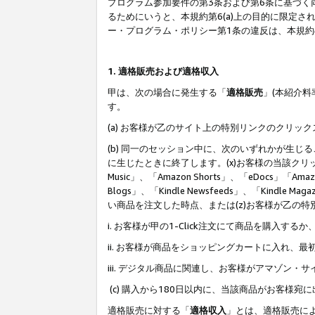
プログラム参加要件の第3条および第6条に基づく
るためにいうと、本規約第6(a)上の目的に限定
ー・プログラム・ポリシー第1条の違反は、本規
1. 適格販売および適格収入
甲は、次の場合に発生する「
適格販売
」(本紹介
す。
(a) お客様が乙のサイト上の特別リンクのクリッ
(b) 同一のセッション中に、次のいずれかが生
に生じたときに終了します。(x)お客様の当該クリ
Music」、「Amazon Shorts」、「eDocs」「Ama
Blogs」、「Kindle Newsfeeds」、「Ki
い商品を注文した時点、または(z)お客様が乙の
i. お客様が甲の1-Click注文にて商品を購入するか
ii. お客様が商品をショッピングカートに入れ
iii. デジタル商品に関連し、お客様がアマゾ
(c) 購入から180日以内に、当該商品がお客
適格販売に対する「
適格収入
」とは、適格販売に