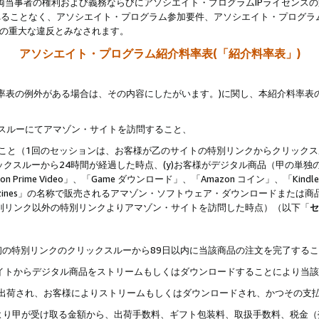
両当事者の権利および義務ならびにアソシエイト・プログラムIPライセンス
されることなく、アソシエイト・プログラム参加要件、アソシエイト・プログラ
約の重大な違反とみなされます。
アソシエイト・プログラム紹介料率表(「紹介料率表」)
料率表の例外がある場合は、その内容にしたがいます。)に関し、本紹介料率表
クスルーにてアマゾン・サイトを訪問すること、
じること（1回のセッションは、お客様が乙のサイトの特別リンクからクリック
ックスルーから24時間が経過した時点、(y)お客様がデジタル商品（甲の単独の
zon Prime Video」、「Game ダウンロード」、「Amazon コイン」、「Kindle 本
ndle Magazines」の名称で販売されるアマゾン・ソフトウェア・ダウンロードまた
特別リンク以外の特別リンクよりアマゾン・サイトを訪問した時点）（以下「
セ
、
、最初の特別リンクのクリックスルーから89日以内に当該商品の注文を完了する
ン・サイトからデジタル商品をストリームもしくはダウンロードすることにより当
様宛に出荷され、お客様によりストリームもしくはダウンロードされ、かつその支
より甲が受け取る金額から、出荷手数料、ギフト包装料、取扱手数料、税金（