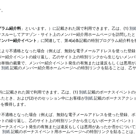
す。
グラム紹介料
」といいます。）に記載された国で利用できます。乙は、(1)
別
スルーしてアマゾン・サイト上のメンバー紹介用ホームページを訪問したとき
メンバー紹介イベント
」に関連して、第4(a)条記載の特別プログラム紹介料
により不適格となった場合（例えば、無効な電子メールアドレスを使った登録
バー紹介イベントの繰り返し、乙のサイト上の特別リンクから生じないメンバ
の単独の裁量で、メンバー紹介イベント発生の有無または違反もしくは悪用が
、
別紙
記載のメンバー紹介用ホームページへの特別リンクを貼ることは、乙サ
に記載された国で利用できます。乙は、(1)
別紙
記載のボーナスイベントの
たとき、および(2)そのセッション中にお客様が
別紙
記載のボーナスアクシ
料を獲得します。
り不適格となった場合（例えば、無効な電子メールアドレスを使った登録、ボ
ントの繰り返し、乙のサイト上の特別リンクから生じないボーナスイベント）
ボーナスイベント発生の有無または違反もしくは悪用があったか否かについて
、
別紙
記載のボーナスイベント用ホームページへの特別リンクを貼ることは