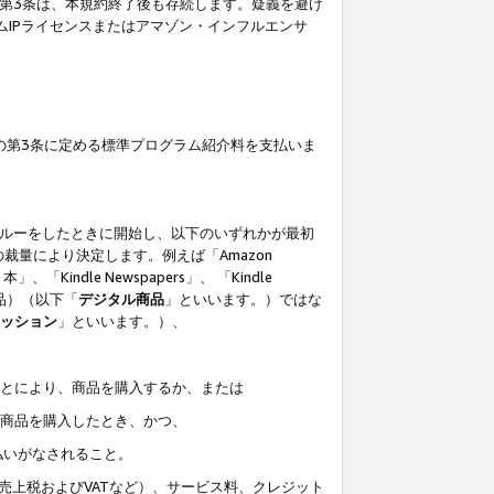
の第3条は、本規約終了後も存続します。疑義を避け
ムIPライセンスまたはアマゾン・インフルエンサ
の第3条に定める標準プログラム紹介料を支払いま
スルーをしたときに開始し、以下のいずれかが最初
裁量により決定します。例えば「Amazon
」、「Kindle Newspapers」、 「Kindle
は商品）（以下「
デジタル商品
」といいます。）ではな
ッション
」といいます。）、
ことにより、商品を購入するか、または
該商品を購入したとき、かつ、
払いがなされること。
売上税およびVATなど）、サービス料、クレジット