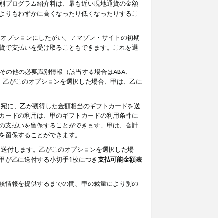
別プログラム紹介料は、最も近い現地通貨の金額
よりもわずかに高くなったり低くなったりするこ
のオプションにしたがい、アマゾン・サイトの初期
貨で支払いを受け取ることもできます。これを選
その他の必要識別情報（該当する場合はABA、
す。乙がこのオプションを選択した場合、甲は、乙に
ス宛に、乙が獲得した金額相当のギフトカードを送
カードの利用は、甲のギフトカードの利用条件に
の支払いを留保することができます。甲は、合計
を留保することができます。
を送付します。乙がこのオプションを選択した場
甲が乙に送付する小切手1枚につき
支払可能金額表
該情報を提供するまでの間、甲の裁量により別の