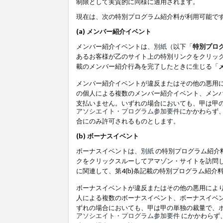
制限として実質的に同様に適用されます。
現在は、次の特別プログラム紹介料が利用可能で
(a) メンバー紹介イベント
メンバー紹介イベントは、
別紙
（以下「
特別プロ
あるお客様が乙のサイト上の特別リンクをクリック
載のメンバー紹介行為を完了したときに生じる「
メンバー紹介イベントが違反またはその他の悪用
の個人による複数のメンバー紹介イベント、メン
支払いません。いずれの場合においても、甲は甲
アソシエイト・プログラム参加要件
にかかわらず
合にのみ許可されるものとします。
(b) ボーナスイベント
ボーナスイベントは、
別紙
の特別プログラム紹介料
クをクリックスルーしてアマゾン・サイトを訪問し
に関連して、第4(b)条記載の特別プログラム紹介
ボーナスイベントが違反またはその他の悪用によ
人による複数のボーナスイベント、ボーナスイベ
ずれの場合においても、甲は甲の単独の裁量で、
アソシエイト・プログラム参加要件
にかかわらず