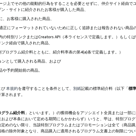
ブページ上でその他の能動的行為をすることを必要とせずに、仲介サイト経由で
ゾン・サイトに紹介されたお客様が購入した商品、
ずに、お客様に購入された商品、
クが適正にフォーマットされていないために正しく追跡または報告されない商品
内の特別リンクまたはCreators API（本ライセンスで定義します。）も
リンク経由で購入された商品、
特別プログラム紹介料とともに、紹介料率表の第4(a)条で定義します。）
ションとして購入される商品、および
商品や予約開始前の商品。
よび
本規約
を遵守することを条件として、
別紙
記載の標準紹介料（以下「
標
計算されます。
ログラム紹介料
」といいます。）の獲得機会をアソシエイト全員または一部に
（および本条において定める期間にもかかわらず）いうと、甲は、特別プログ
途定めのない限り、当該特別プログラムまたはプロモーションは全て（商品購
適格の除外対象となり、商品購入に適用されるプログラム文書上の制限につい