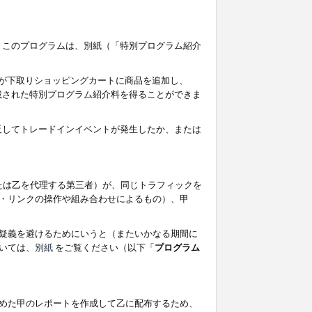
す。このプログラムは、別紙（「特別プログラム紹介
者が下取りショッピングカートに商品を追加し、
記載された特別プログラム紹介料を得ることができま
違反してトレードインイベントが発生したか、または
たは乙を代理する第三者）が、同じトラフィックを
・リンクの操作や組み合わせによるもの）、甲
疑義を避けるためにいうと（またいかなる期間に
いては、
別紙
をご覧ください（以下「
プログラム
めた甲のレポートを作成して乙に配布するため、