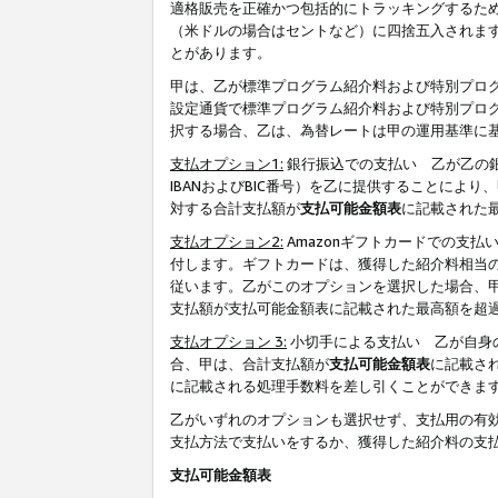
適格販売を正確かつ包括的にトラッキングするた
（米ドルの場合はセントなど）に四捨五入されま
とがあります。
甲は、乙が標準プログラム紹介料および特別プロ
設定通貨で標準プログラム紹介料および特別プロ
択する場合、乙は、為替レートは甲の運用基準に
支払オプション1:
銀行振込での支払い 乙が乙の銀
IBANおよびBIC番号）を乙に提供することに
対する合計支払額が
支払可能金額表
に記載された
支払オプション2:
Amazonギフトカードでの支
付します。ギフトカードは、獲得した紹介料相当
従います。乙がこのオプションを選択した場合、
支払額が支払可能金額表に記載された最高額を超
支払オプション 3:
小切手による支払い 乙が自身
合、甲は、合計支払額が
支払可能金額表
に記載さ
に記載される処理手数料を差し引くことができま
乙がいずれのオプションも選択せず、支払用の有
支払方法で支払いをするか、獲得した紹介料の支
支払可能金額表