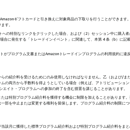
はAmazonギフトカードと引き換えに対象商品の下取りを行うことができま
けます。
サイトへの特別なリンクをクリックした場合、および（2）セッション中に購入
た場合に発生する「トレードインイベント」に関連して、本第 4 条（b）に
ントがプログラム文書またはAmazonトレードインプログラムの利用規約に
。
からの紹介料を受けるためにのみ使用しなければなりません。乙（および/ま
ラムの両方から手数料を得ようとしている場合（例えば、アトリビューション
ソシエイト・プログラムへの参加の終了を含む措置を講じることがあります。
または特別プログラム紹介料を獲得する機会に制限を加えることがあります。
は一部を中止または変更する権利を留保します。プログラム紹介料の制限につ
が当該月に獲得した標準プログラム紹介料および特別プログラム紹介料をまと