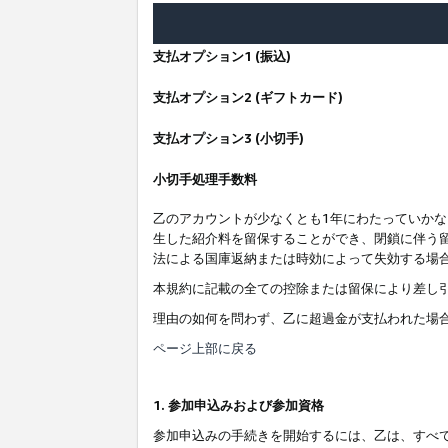
支払オプション1 (振込)
支払オプション2 (ギフトカード)
支払オプション3 (小切手)
小切手処理手数料
乙のアカウントが少なくとも1年にわたっていか
生した紹介料を留保することができ、閉鎖に伴う
法による国庫返納または時効によって失効する場
本規約に記載の全ての控除または留保により差し
理由の如何を問わず、乙に超過金が支払われた場
ページ上部に戻る
1. 参加申込みおよび参加資格
参加申込みの手続きを開始するには、乙は、すべ