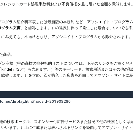
ト、クレジットカード処理手数料および不良債権を差し引いた金額を意味します
プログラム紹介料率表または最新版の本規約 など、アソシエイト・プログラ
ログラム文書
」と総称します。）の違反に伴って発生した場合は、いつでも不
うにみえても、不適格となり、アソシエイト・プログラムから除外されます。
れた商品、
他のアマゾン商標（甲の商標の非包括的リストについては、下記のリンクをご覧く
よび「kindel」など）も含みます。）等のキーワード、検索用語またはその
と総称します。）を含め、乙が購入した広告を経由してアマゾン・ サイトに
stomer/display.html?nodeId=201909280
その他の検索ポータル、スポンサー付広告サービスまたはその他の検索もしく
といいます。）上に生成または表示されるリンクを経由してアマゾン・サイト