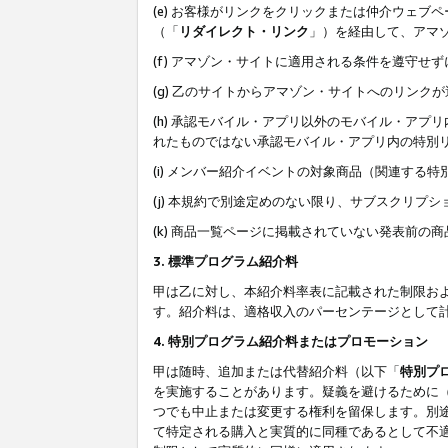
(e) お客様がリンクをクリックまたは仲介ウェ
（「
リダイレクト・リンク
」）を経由して、アマ
(f) アマゾン・サイトに適用される条件を遵守せ
(g) 乙のサイトからアマゾン・サイトへのリン
(h) 承認モバイル・アプリ以外のモバイル・アプリ
れたものではない承認モバイル・アプリ内の特別
(i) メンバー紹介イベントの対象商品（関連する
(j) 本規約で別途定めのない限り、サブスクリプ
(k) 商品一覧ページに掲載されていない発表前の
3. 標準プログラム紹介料
甲は乙に対し、本紹介料率表に記載された制限お
す。紹介料は、適格収入のパーセンテージとして
4. 特別プログラム紹介料またはプロモーション
甲は随時、追加または代替紹介料（以下「
特別プ
を実施することがあります。疑義を避けるために
つでも中止または変更する権利を留保します。別
て特定される購入と実質的に同種であるとして不