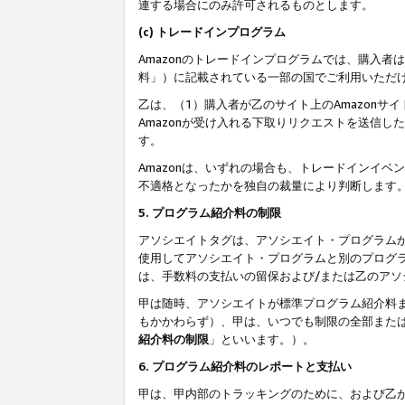
連する場合にのみ許可されるものとします。
(c) トレードインプログラム
Amazonのトレードインプログラムでは、購入者
料」）に記載されている一部の国でご利用いただ
乙は、（1）購入者が乙のサイト上のAmazon
Amazonが受け入れる下取りリクエストを送信し
す。
Amazonは、いずれの場合も、トレードインイベ
不適格となったかを独自の裁量により判断します
5. プログラム紹介料の制限
アソシエイトタグは、アソシエイト・プログラム
使用してアソシエイト・プログラムと別のプログ
は、手数料の支払いの留保および/または乙のア
甲は随時、アソシエイトが標準プログラム紹介料
もかかわらず）、甲は、いつでも制限の全部また
紹介料の制限
」といいます。）。
6. プログラム紹介料のレポートと支払い
甲は、甲内部のトラッキングのために、および乙