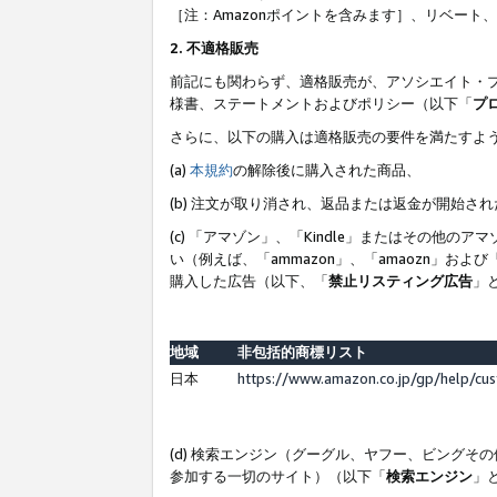
［注：Amazonポイントを含みます］、リベー
2. 不適格販売
前記にも関わらず、適格販売が、アソシエイト・
様書、ステートメントおよびポリシー（以下「
プ
さらに、以下の購入は適格販売の要件を満たすよ
(a)
本規約
の解除後に購入された商品、
(b) 注文が取り消され、返品または返金が開始さ
(c) 「アマゾン」、「Kindle」またはその
い（例えば、「ammazon」、「amaozn」お
購入した広告（以下、「
禁止リスティング広告
」
地域
非包括的商標リスト
日本
https://www.amazon.co.jp/gp/help/cu
(d) 検索エンジン（グーグル、ヤフー、ビング
参加する一切のサイト）（以下「
検索エンジン
」