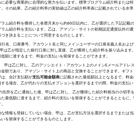
めに必要な商業的に合理的な努力を払います。標準プログラム紹介料または特
す。その結果、乙の紹介料率の実効値は乙の紹介料率表に記載されている水準
グラム紹介料を獲得した各暦月末から約60日以内に、乙が選択した下記記載
グラム紹介料を支払います。乙は、アマゾン・サイトの初期設定通貨以外の通
基づき決まることについて同意するものとします。
行名、口座番号、アカウント名と同じメインユーザーの口座名義人名および
より、甲は乙が指定した銀行口座に対し直接、乙が獲得した紹介料を振り込みま
最低額に達するまで、料金の支払いを留保することができます。
払い 甲は乙に対し、乙のアソシエイト・アカウント上のメインEメールアドレ
の金額であり、アマゾン・サイト上の商品と交換することができます。ギフト
甲は、合計支払額が
支払可能金額表
に記載された最低額以上となるまで、料金
過する場合、乙が代わりの支払オプションを選択するまでの間、料金の支払い
の住所を乙に通知した後、甲は乙に対し、乙が獲得した紹介料相当の小切手
れた最低額に達するまで、紹介料の支払いを留保することができるとともに、
す。
効な情報も登録していない場合、甲は、乙が支払方法を選択するまでまたは当
払いを留保することができるものとします。