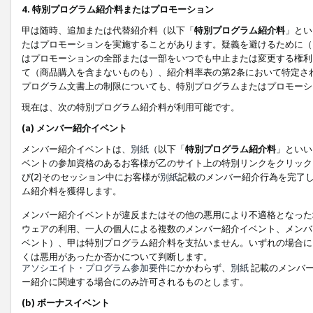
4. 特別プログラム紹介料またはプロモーション
甲は随時、追加または代替紹介料（以下「
特別プログラム紹介料
」とい
たはプロモーションを実施することがあります。疑義を避けるために（
はプロモーションの全部または一部をいつでも中止または変更する権利
て（商品購入を含まないものも）、紹介料率表の第2条において特定さ
プログラム文書上の制限についても、特別プログラムまたはプロモーシ
現在は、次の特別プログラム紹介料が利用可能です。
(a) メンバー紹介イベント
メンバー紹介イベントは、
別紙
（以下「
特別プログラム紹介料
」といい
ベントの参加資格のあるお客様が乙のサイト上の特別リンクをクリック
び(2)そのセッション中にお客様が
別紙
記載のメンバー紹介行為を完了
ム紹介料を獲得します。
メンバー紹介イベントが違反またはその他の悪用により不適格となった
ウェアの利用、一人の個人による複数のメンバー紹介イベント、メンバ
ベント）、甲は特別プログラム紹介料を支払いません。いずれの場合に
くは悪用があったか否かについて判断します。
アソシエイト・プログラム参加要件
にかかわらず、
別紙
記載のメンバー
ー紹介に関連する場合にのみ許可されるものとします。
(b) ボーナスイベント