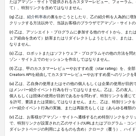
たはアマゾン・サイトで提供されるカスタマーレビュー、フォーラム、
て）、特別リンクを含めてはなりません。
(q) 乙は、
紹介料率表
の裏をかこうとしたり、乙の紹介料を人為的に増
クリックする方法以外で、当該お客様のブラウザでアマゾン・サイトの
(r) 乙は、アソシエイト・プログラムに参加する他のサイトから、ま
ェア経由を含めて）妨害またはリダイレクトしようとしたり、または、
なりません。
(s) 乙は、ロボットまたはソフトウェア・プログラムその他の方法を
ゾン・サイト上でのセッションを作出してはなりません。
(t) 乙は、甲のカスタマーレビューやおすすめ度（star rating
Creators APIを経由してカスタマーレビューやおすすめ度へのリンク
(u) 乙は、乙自身の使用またはその他の個人もしくは企業の使用が目
はメンバー紹介イベント行為を行ってはなりません。乙は、乙の友人、
個人もしくは団体の使用が目的であるかを問わず、特別リンクを通じて
を許可、要請または奨励してはなりません。また、乙は、特別リンクを
バー紹介イベント行為の実施、または再販売もしくは（あらゆる種類の
(v) 乙は、お客様がアマゾン・サイトへ遷移するため特別リンクをク
で、特別リンクが設置された乙のサイトのURLまたはプログラム・コ
ダイレクトページの利用によるものも含め）クローク（覆う）、ハイド