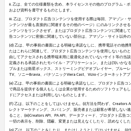
ii. 乙は、全ての仕様書類を含め、本ライセンスその他のプログラム
および資料を遵守するものとします。
iii. 乙は、プロダクト広告コンテンツを使用する際は毎回、アマゾ
ンテンツが最も直接的に関連するその他のページ）にのみリンクさせる
ンテンツをリンクさせず、またはプロダクト広告コンテンツに関連して
告コンテンツに密接に関連していない部分は、アマゾン・サイト以外の
(d) 乙は、甲の事前の書面による明確な承諾なしに、携帯電話その他
たはこれらに関連して、プロダクト広告コンテンツを使用しないものと
由してアクセスされる携帯端末用に最適化されていないサイト等の当該端
定義される承認されたモバイル・アプリケーション、または(3)いか
ブルまたは衛星ボックス、ストリーミングビデオプレイヤー、ブルーレイ
TV、ソニーBravia、パナソニックViera Cast、Vizioインター
(e) 乙は、甲の事前の書面による明確な承諾なしに、プロダクト広告
で商品を提供する個人もしくは企業が使用するためのソフトウェアもしくはその
ドにアクセスまたは利用しないものとします。
(f) 乙は、以下のことをしてはいけません。(i)方法を問わず、Creator
レクトマーケティング、スパミング、販売者または顧客が希望しない連
ること、(iii)Creators API、PA API、データフィード、プ
一切の表示を、削除、隠蔽、変更または見えなくしたり、読めなくした
(g) 乙は、以下のことをしたり、またはしようとしてはいけません。(