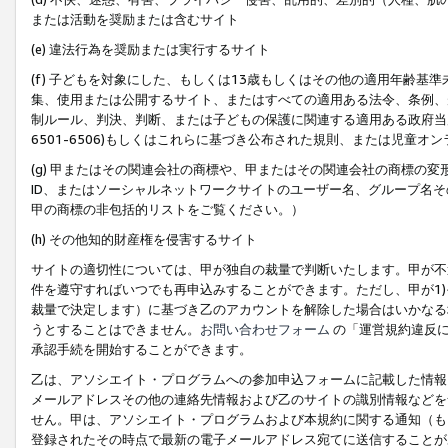
または活動を奨励または含むサイト
(e) 違法行為を奨励または実行するサイト
(f) 子どもを対象にした、もしくは13歳もしくはその他の適用年齢
集、使用または公開するサイト、またはすべての適用ある法令、条例、
制ルール、判決、判断、または子どもの保護に関連する適用ある政府当局の要
6501-6506)もしくはこれらに基づき公布された規則、または児童オ
(g) 甲またはその関連会社の商標や、甲またはその関連会社の商標の
ID、またはソーシャルネットワークサイトのユーザー名、グループ名
甲の商標の非包括的リストをご覧ください。）
(h) その他知的財産権を侵害するサイト
サイトの適切性については、甲が独自の裁量で判断いたします。甲が不
件を遵守すればいつでも再申込みすることができます。ただし、甲が1)
裁量で決定します）に基づき乙のアカウントを解除した場合はいかなる
うとすることはできません。
お問い合わせフォーム
の「運営規約違反に
承認手続を開始することができます。
乙は、アソシエイト・プログラムへの参加申込フォームに記載した情報
メールアドレスその他の連絡先情報および乙のサイトの識別情報などを
せん。甲は、アソシエイト・プログラムおよび本規約に関する通知（も
登録されたその時点で最新の電子メールアドレス宛てに送信することが