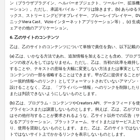
ン（ブラウザプラグイン、ヘルパーオブジェクト、ツールバー、拡張機
ーション）。ただし、承認モバイル・アプリは除きます。(b) あらゆ
ックス、ストリーミングビデオプレイヤー、ブルーレイプレイヤー、DVDプ
ニックViera Cast、Vizioインターネットアプリケーション等）。(
ェアその他のアプリケーション。
6. 乙のサイトのコンテンツ
乙は、乙のサイトのコンテンツについて単独で責任を負い、以下記載の
(a) 乙は、いかなる方法であれ、追加情報を加えることも含め、プロ
ンツの改ざんをしてはなりません。ただし、乙は、当初の比率を維持し
することや、テキストの意味を大幅に変更しない方法または事実として
コンテンツの一部を省略することはできます。甲が乙に提供することが
シー規約情報へのリンク）としてフォーマットされていないアマゾン・
設けることなく、乙は、「プライバシー情報」へのリンクを削除したり
または判読できないようにしないものとします。
(b) 乙は、プログラム・コンテンツやCreators API、データフ
ブライセンスまたは譲渡しないものとします。例えば、乙は、乙がプロ
はその他付与することが要求されるような、乙サイト以外での広告（サ
なるアプリケーション、プラットフォーム、サイトまたはサービス上で
り、使用を奨励しないものとします。 また、乙は、乙のサイトではな
トではないサイト上でかかるリンクを表示しないものとします。