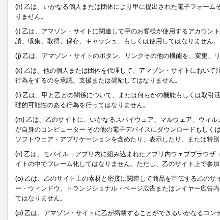
(h) 乙は、いかなる個人または団体により甲に提出された電子フォー
りません。
(i) 乙は、アマゾン・サイトに関連して甲のお客様が使用するアカウ
請、収集、取得、保存、キャッシュ、もしくは使用してはなりません。
(j) 乙は、アマゾン・サイトのボタン、リンクその他の機能を、変更
(k) 乙は、他の個人または団体を代理して、アマゾン・サイトにおい
行為をするのを承認、支援または奨励してはなりません。
(l) 乙は、甲と乙との関係について、または何らかの機能もしくは取
理的可能性のある行為を行ってはなりません。
(m) 乙は、乙のサイトに、いかなるスパイウェア、マルウェア、ウィ
が自身のコンピューター その他の電子デバイスにダウンロードもしく
ソフトウェア・アプリケーションを含めたり、表示したり、または特別
(n) 乙は、モバイル・アプリ内に組み込まれたアプリ内ウェブブラウザ
イトの中でフレーム化してはなりません。ただし、乙のサイト上で参加
(o) 乙は、乙のサイト上の素材と密接に関連して商品を宣伝する乙の
ー・ウィンドウ、トランジショナル・ページ広告またはレイヤー広告内
てはなりません。
(p) 乙は、アマゾン・サイトに乙が掲載することができるいかなるコ