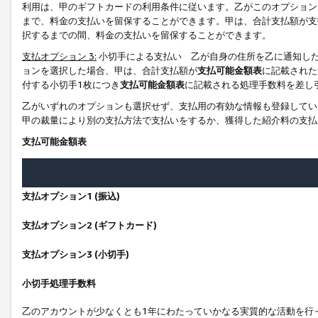
利用は、甲のギフトカードの利用条件に従います。乙がこのオプション
まで、料金の支払いを留保することができます。甲は、合計支払額が支
択するまでの間、料金の支払いを留保することができます。
支払オプション 3:
小切手による支払い 乙が自身の住所を乙に通知し
ョンを選択した場合、甲は、合計支払額が
支払可能金額表
に記載された
付する小切手1枚につき
支払可能金額表
に記載される処理手数料を差し
乙がいずれのオプションも選択せず、支払用の有効な情報も登録してい
甲の裁量により別の支払方法で支払いをするか、獲得した紹介料の支払
支払可能金額表
支払オプション1 (振込)
支払オプション2 (ギフトカード)
支払オプション3 (小切手)
小切手処理手数料
乙のアカウントが少なくとも1年にわたっていかなる実質的な活動を行