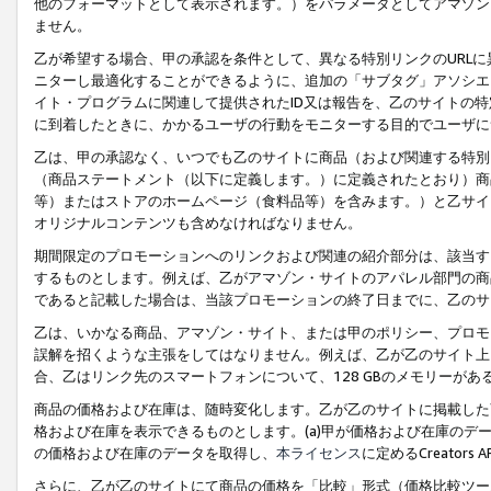
他のフォーマットとして表示されます。）をパラメータとしてアマゾン
ません。
乙が希望する場合、甲の承認を条件として、異なる特別リンクのURL
ニターし最適化することができるように、追加の「サブタグ」アソシエ
イト・プログラムに関連して提供されたID又は報告を、乙のサイトの
に到着したときに、かかるユーザの行動をモニターする目的でユーザに
乙は、甲の承認なく、いつでも乙のサイトに商品（および関連する特別
（商品ステートメント（以下に定義します。）に定義されたとおり）商
等）またはストアのホームページ（食料品等）を含みます。）と乙サイ
オリジナルコンテンツも含めなければなりません。
期間限定のプロモーションへのリンクおよび関連の紹介部分は、該当す
するものとします。例えば、乙がアマゾン・サイトのアパレル部門の商
であると記載した場合は、当該プロモーションの終了日までに、乙のサ
乙は、いかなる商品、アマゾン・サイト、または甲のポリシー、プロモ
誤解を招くような主張をしてはなりません。例えば、乙が乙のサイト上に
合、乙はリンク先のスマートフォンについて、128 GBのメモリーが
商品の価格および在庫は、随時変化します。乙が乙のサイトに掲載した
格および在庫を表示できるものとします。(a)甲が価格および在庫のデータを
の価格および在庫のデータを取得し、
本ライセンス
に定めるCreator
さらに、乙が乙のサイトにて商品の価格を「比較」形式（価格比較ツー