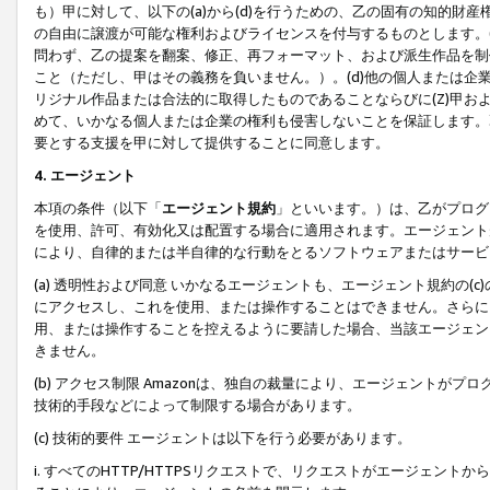
も）甲に対して、以下の(a)から(d)を行うための、乙の固有の知的
の自由に譲渡が可能な権利およびライセンスを付与するものとします。(
問わず、乙の提案を翻案、修正、再フォーマット、および派生作品を制
こと（ただし、甲はその義務を負いません。）。(d)他の個人または企
リジナル作品または合法的に取得したものであることならびに(Z)甲
めて、いかなる個人または企業の権利も侵害しないことを保証します。
要とする支援を甲に対して提供することに同意します。
4. エージェント
本項の条件（以下「
エージェント規約
」といいます。）は、乙がプログ
を使用、許可、有効化又は配置する場合に適用されます。エージェント
により、自律的または半自律的な行動をとるソフトウェアまたはサービ
(a) 透明性および同意 いかなるエージェントも、エージェント規約の
にアクセスし、これを使用、または操作することはできません。さらに、
用、または操作することを控えるように要請した場合、当該エージェン
きません。
(b) アクセス制限 Amazonは、独自の裁量により、エージェント
技術的手段などによって制限する場合があります。
(c) 技術的要件 エージェントは以下を行う必要があります。
i. すべてのHTTP/HTTPSリクエストで、リクエストがエージェ