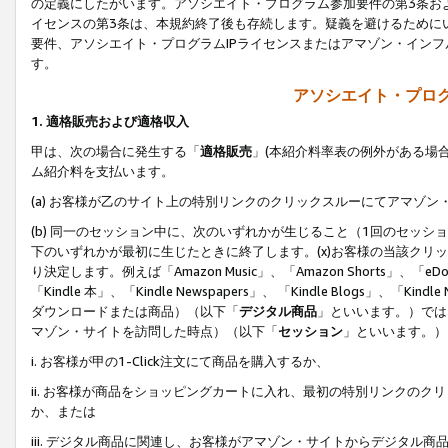
の定義にしたがいます。アソシエイト・プログラム参加要件の第3条お
イセンスの第3条は、本規約終了後も存続します。疑義を避けるためにい
要件、アソシエイト・プログラムIPライセンスまたはアマゾン・イン
す。
アソシエイト・プログ
1. 適格販売および適格収入
甲は、次の場合に発生する「
適格販売
」(本紹介料率表の例外がある場
ム紹介料を支払います。
(a) お客様が乙のサイト上の特別リンクのクリックスルーにてアマゾン
(b) 同一のセッション中に、次のいずれかが生じること（1回のセッ
下のいずれかが最初に生じたときに終了します。(x)お客様の当該クリッ
り決定します。例えば「Amazon Music」、「Amazon Shorts」、「eDo
「Kindle 本」、「Kindle Newspapers」、 「Kindle Blogs」、「
ダウンロードまたは商品）（以下「
デジタル商品
」といいます。）では
マゾン・サイトを訪問した時点）（以下「
セッション
」といいます。）
i. お客様が甲の1-Click注文にて商品を購入するか、
ii. お客様が商品をショッピングカートに入れ、最初の特別リンクの
か、または
iii. デジタル商品に関連し、お客様がアマゾン・サイトからデジタ