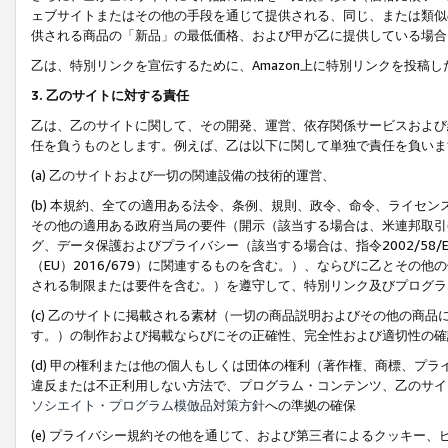
ェブサイトまたはその他の手段を通じて提供される、同じ、または類似
供される商品の「新品」の最低価格、および甲が乙に提供している場合
乙は、特別リンクを宣伝するために、Amazon上に特別リンクを投稿し
3. 乙のサイトに対する責任
乙は、乙のサイトに関して、その開発、運営、依存関係サービスおよび
任を負うものとします。例えば、乙は以下に関して単独で責任を負いま
(a) 乙のサイトおよび一切の関連設備の技術的運営、
(b) 本規約、全ての適用ある法令、条例、規則、政令、命令、ライセ
その他の適用ある政府当局の要件（開示（該当する場合は、米連邦取引
グ、データ保護およびプライバシー（該当する場合は、指令2002/58
（EU）2016/679）に関連するものを含む。）、ならびに乙とそ
される制限または要件を含む。）を遵守して、特別リンク及びプログラ
(c) 乙のサイトに掲載される素材（一切の商品説明およびその他の商
す。）の制作および掲載ならびにその正確性、完全性および適切性の確
(d) 甲の権利または他の個人もしくは団体の権利（著作権、商標、プ
違反または不正利用しない方法で、プログラム・コンテンツ、乙のサイ
ソシエイト・プログラム模倣品対策方針
への準拠の確保
(e) プライバシー規約その他を通じて、および第三者によるクッキー