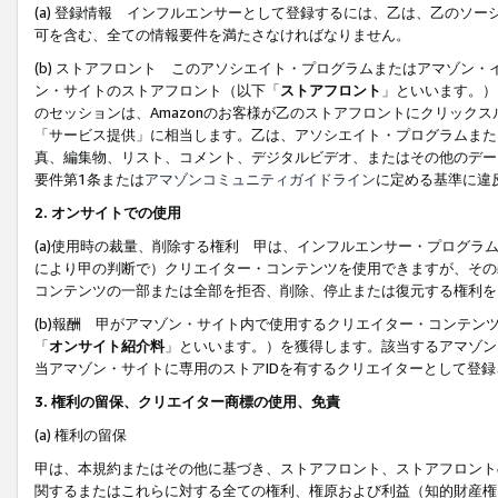
(a) 登録情報 インフルエンサーとして登録するには、乙は、乙のソ
可を含む、全ての情報要件を満たさなければなりません。
(b) ストアフロント このアソシエイト・プログラムまたはアマゾン
ン・サイトのストアフロント（以下「
ストアフロント
」といいます。）
のセッションは、Amazonのお客様が乙のストアフロントにクリック
「サービス提供」に相当します。乙は、アソシエイト・プログラムまた
真、編集物、リスト、コメント、デジタルビデオ、またはその他のデー
要件第1条または
アマゾンコミュニティガイドライン
に定める基準に違
2.
オンサイトでの使用
(a)使用時の裁量、削除する権利 甲は、インフルエンサー・プログラ
により甲の判断で）クリエイター・コンテンツを使用できますが、その
コンテンツの一部または全部を拒否、削除、停止または復元する権利を
(b)報酬 甲がアマゾン・サイト内で使用するクリエイター・コンテン
「
オンサイト紹介料
」といいます。）を獲得します。該当するアマゾン
当アマゾン・サイトに専用のストアIDを有するクリエイターとして登
3.
権利の留保、クリエイター商標の使用、免責
(a) 権利の留保
甲は、本規約またはその他に基づき、ストアフロント、ストアフロント
関するまたはこれらに対する全ての権利、権原および利益（知的財産権