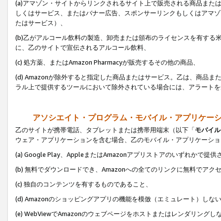
(a)アマゾン・サイトからリンクされるサイト上で販売される商品またはサ
しくはサービス、またはバナー広告、スポンサーリンクもしくはアマゾ
たはサービス）、
(b)乙がアルコール飲料の製造、卸売または頒布のライセンスを有す
に、乙のサイトで宣伝されるアルコール飲料、
(c) 処方薬、またはAmazon Pharmacyが販売するその他の商品、
(d) Amazonが除外すると指定した商品またはサービス。乙は、商品また
ラル上で提供するツールにおいて除外されている場合には、アラートを
アソシエイト・プログラム・モバイル・アプリケー
乙のサイトが携帯電話、タブレットまたは携帯用端末（以下「
モバイル
ウェア・アプリケーションを含む場合、乙のモバイル・アプリケーショ
(a) Google Play、AppleまたはAmazonアプリストアのいずれかで
(b) 無料でダウンロードでき、Amazonへの全てのリンクに無料でアク
(c) 独自のコンテンツを有するものであること、
(d) Amazonのショッピングアプリの機能を模倣（エミュレート）しな
(e) WebViewでAmazonのウェブページをホストまたはレンダリング