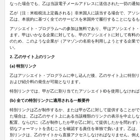
なった場合でも、乙は当該電子メールアドレスに送信された一切の通知
乙が［注：米租税法上定義される］非米国人に該当する場合で、アソシ
乙は、本規約に基づく全てのサービスを米国外で履行することになるも
アソシエイト・プログラムへの参加は無料であり、甲はアソシエイト・
ます。甲はいかなる企業に対しても、甲のアソシエイトに対して有料の
のため、このような企業が（アマゾンの名前を利用しようとする企業で
い。
2. 乙のサイト上のリンク
(a) 特別リンク
乙はアソシエイト・プログラムに申し込んだ後、乙のサイト上に特別リ
および紹介料の発生が可能となります。
特別リンクでは、甲が乙に割り当てたアソシエイトIDを使用しなけれ
(b) 全ての特別リンクに適用される一般要件
特別リンクは乙が制作するか、または甲が乙に対して提供することがで
た場合は、乙は乙のサイト上にある当該種類のリンクの表示を中止しな
配置、ならびに（乙が制作したか甲が乙に対して提供したかを問わず）
切なフォーマットを含むことを確認する責任を単独で負います。乙は、
別リンクは、乙のサイトから直接アクセスしなければなりません。例えば、