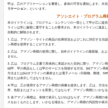
甲は、乙のアプリケーションを審査し、参加の可否を通知します。
本規
リケーション
」といいます。
アソシエイト・プログラム商
本ガイドラインは、プログラム・コンテンツの一部として甲が乙に提供
ラインは常に厳密に遵守することが要求され、本ガイドラインに違反し
自動的に解除されます。
1. 乙は、アマゾン・サイトの商品の在庫状況およびこれに対応する
ン商標を使用することができます。
2. 乙は、アマゾン商標の使用に際し、(i)本ガイドラインの最新版、およ
ません。
3. 乙は、プログラム文書で具体的に承認された目的に限り、アマゾン
(ii)甲、甲の商品もしくは甲のサービスを毀損する方法、(iii)アマ
方法または(iv)オフラインの素材または電子メール（印刷物、郵便、S
用または表示してはなりません。
4. 甲は、乙が使用するアマゾン商標の画像を提供します。乙は、方
率、色彩またはフォントを変更してはならず、アマゾン商標にいかなる
5. 各アマゾン商標は、単独で表示しなければならず、アマゾン商標
スをおくものとします。いかなる場合も、アマゾン商標の判読性や表示