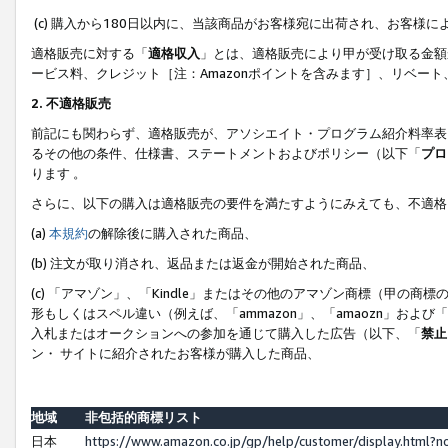
(c) 購入から180日以内に、当該商品がお客様宛に出荷され、お客
適格販売に対する「
適格収入
」とは、適格販売により甲が受け取る金額
ービス料、クレジット［注：Amazonポイントを含みます］、リベー
2. 不適格販売
前記にも関わらず、適格販売が、アソシエイト・プログラム紹介料率表
るその他の条件、仕様書、ステートメントおよびポリシー（以下「
プロ
ります 。
さらに、以下の購入は適格販売の要件を満たすようにみえても、不適格
(a)
本規約
の解除後に購入された商品、
(b) 注文が取り消され、返品または返金が開始された商品、
(c) 「アマゾン」、「Kindle」またはその他のアマゾン商標（甲
形もしくはスペル違い（例えば、「ammazon」、「amaozn」およ
入札またはオークションへの参加を通じて購入した広告（以下、「
禁止
ン・ サイトに紹介されたお客様が購入した商品、
地域
非包括的商標リスト
日本
https://www.amazon.co.jp/gp/help/customer/display.html