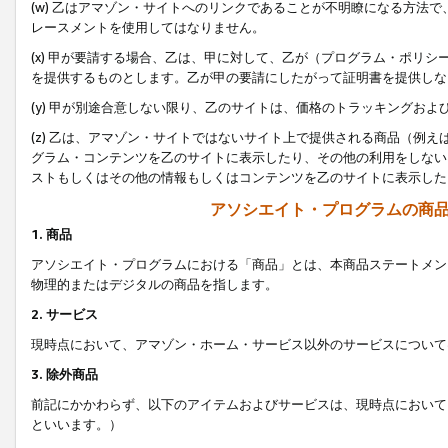
(w) 乙はアマゾン・サイトへのリンクであることが不明瞭になる方法
レースメントを使用してはなりません。
(x) 甲が要請する場合、乙は、甲に対して、乙が（プログラム・ポリ
を提供するものとします。乙が甲の要請にしたがって証明書を提供しな
(y) 甲が別途合意しない限り、乙のサイトは、価格のトラッキングお
(z) 乙は、アマゾン・サイトではないサイト上で提供される商品（例
グラム・コンテンツを乙のサイトに表示したり、その他の利用をしない
ストもしくはその他の情報もしくはコンテンツを乙のサイトに表示した
アソシエイト・プログラムの商
1. 商品
アソシエイト・プログラムにおける「商品」とは、本商品ステートメン
物理的またはデジタルの商品を指します。
2. サービス
現時点において、アマゾン・ホーム・サービス以外のサービスについて
3. 除外商品
前記にかかわらず、以下のアイテムおよびサービスは、現時点において
といいます。）