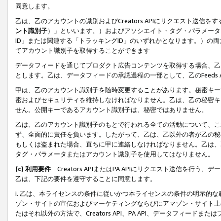
同意します。
乙は、乙のアカウントの識別およびCreators APIにリクエスト送
ント識別子
）」といいます。）およびアソシエイト・タグ・パラメータ（
ID」または関連する「トラッキングID」のいずれかとなります。）の両方
てアカウント識別子を取得することができます
データフィードを通じてプロダクト広告コンテンツを取得する場合、乙は、Cre
とします。乙は、データフィードの承認過程の一部として、乙のFeeds
甲は、乙のアカウント識別子を随時変更することがあります。秘密キー
密およびセキュリティを維持しなければなりません。乙は、乙の秘密キ
せん。公開キーであるアカウント識別子は、秘密ではありません。
乙は、乙のアカウント識別子のもとで行われる全ての活動について、こ
ず、全面的に責任を負います。したがって、乙は、乙以外の者が乙の秘
もしくは盗まれた場合、直ちに甲に連絡しなければなりません。乙は、
タグ・パラメータまたはアカウント識別子を使用してはなりません。
(c) 利用要件
Creators APIまたはPA APIにリクエスト送信を
乙は、下記の要件を遵守することに同意します。
i. 乙は、本ライセンスの条件に従いかつ本ライセンスの条件の明示的
ゾン・サイトの宣伝およびマーケティングならびにアマゾン・サイト上
たはそれ以外の方法で、Creators API、PA API、データフィー