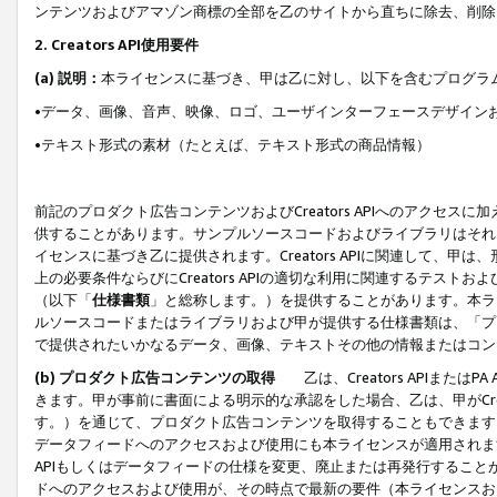
ンテンツおよびアマゾン商標の全部を乙のサイトから直ちに除去、削除
2. Creators API使用要件
(a) 説明：
本ライセンスに基づき、甲は乙に対し、以下を含むプログラ
•データ、画像、音声、映像、ロゴ、ユーザインターフェースデザイン
•テキスト形式の素材（たとえば、テキスト形式の商品情報）
前記のプロダクト広告コンテンツおよびCreators APIへのアクセスに
供することがあります。サンプルソースコードおよびライブラリはそれ
イセンスに基づき乙に提供されます。Creators APIに関連して
上の必要条件ならびにCreators APIの適切な利用に関連するテ
（以下「
仕様書類
」と総称します。）を提供することがあります。本ラ
ルソースコードまたはライブラリおよび甲が提供する仕様書類は、「プ
で提供されたいかなるデータ、画像、テキストその他の情報またはコン
(b) プロダクト広告コンテンツの取得
乙は、Creators APIま
きます。甲が事前に書面による明示的な承認をした場合、乙は、甲がCreator
す。）を通じて、プロダクト広告コンテンツを取得することもできます
データフィードへのアクセスおよび使用にも本ライセンスが適用されます。乙は
APIもしくはデータフィードの仕様を変更、廃止または再発行することがで
ドへのアクセスおよび使用が、その時点で最新の要件（本ライセンスお