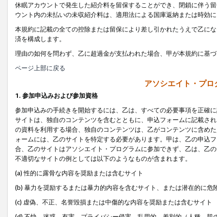
休眠アカウントで発生した紹介料を留保することができ、閉鎖に伴う留
ウント内の未払いの未収紹介料は、適用法による国庫返納または時効に
本規約に記載の全ての控除または留保により差し引かれたうえで乙にな
済を構成します。
理由の如何を問わず、乙に超過金が支払われた場合、甲が本規約に基づ
ページ上部に戻る
アソシエイト・プロ
1. 参加申込みおよび参加資格
参加申込みの手続きを開始するには、乙は、すべての必要事項を正確に
サイトは、独自のコンテンツを含むとともに、申込フォームに記載され
の資料を利用する場合、独自のコンテンツは、乙がコンテンツに含めた
ォームには、乙のサイトを特定する必要があります。甲は、乙の申込フ
合、乙のサイトはアソシエイト・プログラムに参加できず、乙は、乙の
不適切なサイトの例としては以下のようなものが含まれます。
(a) 性的に露骨な内容を奨励または含むサイト
(b) 暴力を奨励するまたは暴力的内容を含むサイト、または潜在的に
(c) 虚偽、不正、名誉毀損または中傷的な内容を奨励または含むサイト
(d) 不快、迷惑、有害、プライバシー侵害、乱用的、差別的（人種、