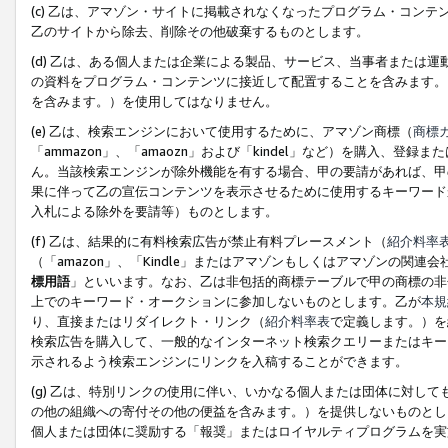
(c) 乙は、アマゾン・サイトに掲載されなくなったプログラム・コン
乙のサイトから除去、削除その他破棄するものとします。
(d) 乙は、ある個人または企業による製品、サービス、当事者または
の資料をプログラム・コンテンツに接近して配置することを含みます。
を含みます。）を使用してはなりません。
(e) 乙は、検索エンジンにおいて使用するために、アマゾン商標（
商標
「ammazon」、「amaozn」および「kindel」など）を購入
ん。当該検索エンジンが除外機能を有する場合、甲の要請があれば、甲
果に伴って乙の宣伝コンテンツを表示させるために使用するキーワード
入札による除外を要請等）ものとします。
(f) 乙は、結果的に有料検索広告が禁止有料プレースメント（
紹介料率
（「amazon」、「Kindle」またはアマゾンもしくはアマゾンの
標用語
」といいます。なお、乙は非包括的商標テーブルで甲の商標の非
上でのキーワード・オークションに参加しないものとします。乙が
本規
り、直接またはリダイレクト・リンク（
紹介料率表
で定義します。）を
検索広告を購入して、一般的なインターネット検索クエリーまたはキー
示されるよう検索エンジンにリンクを入稿することができます。
(g) 乙は、特別リンクの使用に伴い、いかなる個人または団体に対し
の他の組織への寄付その他の便益を含みます。）を提供しないものとし
個人または団体に奨励する「報奨」またはロイヤルティプログラムを実