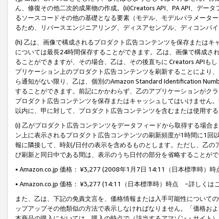
ん、修復その他二次的成果物の作成。(ii)Creators API、PA 
るソースコードその他の基礎となる要素（モデル、モデルパラメーター
るため、リバースエンジニアリング、ディスアセンブル、ディコンパイ
(h) 乙は、画像で構成されるプロダクト広告コンテンツを保存または
については最長24時間保存することができます。乙は、画像で構成さ
ることができますが、その場合、乙は、その後直ちに Creators AP
プリケーション上のプロダクト広告コンテンツを刷新することにより、
ら通知がない限り、乙は、個別のAmazon Standard Identification Nu
することができます。前記にかかわらず、乙のアプリケーションがクラ
プロダクト広告コンテンツを保存またはキャッシュしてはいけません。
以内に、甲に対して、プロダクト広告コンテンツを含むまたは使用する
(i) 乙がプロダクト広告コンテンツをデータフィードから取得する場合または
ン上に表示されるプロダクト広告コンテンツの刷新頻度が1時間に1回
報に隣接して、時刻/日付の表示を含めるものとします。ただし、乙の
び刷新と同日中である間は、表示のうち日付の部分を省略することがで
• Amazon.co.jp 価格： ¥3,277 (2008年1月7日 14:11（日本標準
• Amazon.co.jp 価格： ¥3,277 (14:11（日本標準時）時点 −詳しくは
また、乙は、下記の免責文言を、価格情報または入手可能性についての
ップアップその他類似の方法で表示しなければなりません。「価格およ
本商品の購入においては、購入の時点で（該当するアマゾン・サイト）