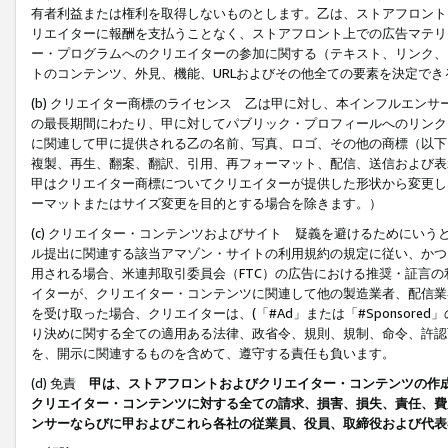
有者利益または権利を取得しないものとします。乙は、ストアフロントに
リエイターに報酬を支払うことなく、ストアフロント上での広告マテリア
ー・プログラムへのクリエイターの参加に関する（テキスト、リンク、
トのコンテンツ、外見、機能、URLおよびその他全ての要素を決定で
(b) クリエイター商標のライセンス 乙は甲に対し、本インフルエン
の最長期間にわたり、甲に対してパブリック・プロフィールへのリンク
に関連して甲に提供される乙の名前、写真、ロゴ、その他の商標（以下
複製、再生、翻案、翻訳、引用、再フォーマット、配信、送信および表
甲はクリエイター商標についてクリエイターが提供した形状から変更し
ーマットまたはサイズ変更を目的とする場合を除きます。）
(c) クリエイター・コンテンツおよびサイト 疑義を避けるためにい
ル提出に関連する該当アマゾン・サイトの利用規約の規定に従い、かつ、
用される場合、米連邦取引委員会（FTC）の広告における推奨・証言
イターが、クリエイター・コンテンツに関連して他の製造業者、配信業
を受け取った場合、クリエイターは、(「#Ad」または「#Sponsor
り決めに関する全ての適用ある法律、政省令、規則、規制、命令、許認
を、開示に関連するものを含めて、遵守する責任も負います。
(d) 免責
甲は、ストアフロントおよびクリエイター・コンテンツの作
クリエイター・コンテンツに対する全ての請求、損害、損失、責任、費
ンサーならびに甲およびこれら各社の従業員、役員、取締役および代表