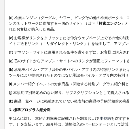
(d) 検索エンジン（グーグル、ヤフー、ビングその他の検索ポータル
ンのネットワークに参加する一切のサイト）（以下「
検索エンジン
」と
れたお客様が購入した商品、
(e) お客様がリンクをクリックまたは仲介ウェブページ上でその他の
イトに送るリンク（「
リダイレクト・リンク
」）を経由して、アマゾン
(f) アマゾン・サイトに適用される条件を遵守せずに、お客様に購入さ
(g) 乙のサイトからアマゾン・サイトへのリンクが適正にフォーマッ
(h) 承認モバイル・アプリ以外のモバイル・アプリ内の特別リンクまたはC
ツールにより提供されたものではない承認モバイル・アプリ内の特別リ
(i) メンバー紹介イベントの対象商品（関連する特別プログラム紹介料と
(j) 本規約で別途定めのない限り、サブスクリプションとして購入され
(k) 商品一覧ページに掲載されていない発表前の商品や予約開始前の商
3. 標準プログラム紹介料
甲は乙に対し、本紹介料率表に記載された制限および
本規約
を遵守す
す。）を支払います。紹介料は、適格収入のパーセンテージとして計算