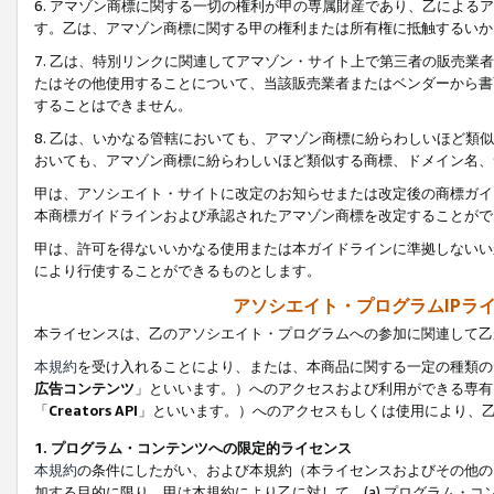
6. アマゾン商標に関する一切の権利が甲の専属財産であり、乙によ
す。乙は、アマゾン商標に関する甲の権利または所有権に抵触するいか
7. 乙は、特別リンクに関連してアマゾン・サイト上で第三者の販売
たはその他使用することについて、当該販売業者またはベンダーから書
することはできません。
8. 乙は、いかなる管轄においても、アマゾン商標に紛らわしいほど
おいても、アマゾン商標に紛らわしいほど類似する商標、ドメイン名、
甲は、アソシエイト・サイトに改定のお知らせまたは改定後の商標ガイ
本商標ガイドラインおよび承認されたアマゾン商標を改定することがで
甲は、許可を得ないいかなる使用または本ガイドラインに準拠しないい
により行使することができるものとします。
アソシエイト・プログラムIPラ
本ライセンスは、乙のアソシエイト・プログラムへの参加に関連して乙
本規約
を受け入れることにより、または、本商品に関する一定の種類の
広告コンテンツ
」といいます。）へのアクセスおよび利用ができる専有
「
Creators API
」といいます。）へのアクセスもしくは使用により、
1. プログラム・コンテンツへの限定的ライセンス
本規約
の条件にしたがい、および本規約（本ライセンスおよびその他の
加する目的に限り、甲は本規約により乙に対して、(a) プログラム・コ