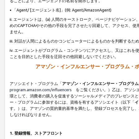
ることにより、エージェントの名前を開示します。
• 「Agent/ [エージェント名]」(例: Agent/AmazonAgent)
ii. エージェントは、(a) 人間のキーストローク、ページナビゲーシ
めのCAPTCHAやその他の手段を完了させたり回避して、アクセス、
ません。
iii. 対話が人間によるものかコンピューターによるものかを判断する
iv. エージェントがプログラム・コンテンツにアクセスし、又はこれ
ことを目的とした手段を迂回その他回避しないでください。
アマゾン・インフルエンサー・プログラム・
アソシエイト・プログラム「
アマゾン・インフルエンサー・プログラム
program.amazon.com/influencers
をご覧ください。）乙は、アソシエ
環として、消費者の購入を促進するソーシャルメディアのプレゼンスと
ー・プログラムに参加するには、資格を有するアソシエイト（以下「
イ
す。）は、アマゾンの質的量的基準を満たし、登録プロセスを完了し、
しなければなりません。
1.
登録情報、ストアフロント