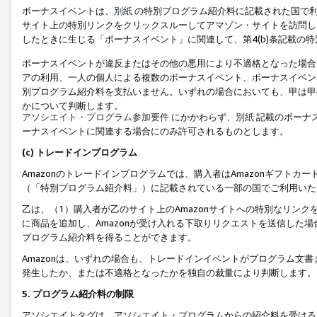
ボーナスイベントは、
別紙
の特別プログラム紹介料に記載された国で利
サイト上の特別リンクをクリックスルーしてアマゾン・サイトを訪問した
したときに生じる「ボーナスイベント」に関連して、第4(b)条記載の
ボーナスイベントが違反またはその他の悪用により不適格となった場合
アの利用、一人の個人による複数のボーナスイベント、ボーナスイベン
別プログラム紹介料を支払いません。いずれの場合においても、甲は甲
かについて判断します。
アソシエイト・プログラム参加要件
にかかわらず、
別紙
記載のボーナ
ーナスイベントに関連する場合にのみ許可されるものとします。
(c) トレードインプログラム
Amazonのトレードインプログラムでは、購入者はAmazonギフト
（「特別プログラム紹介料」）に記載されている一部の国でご利用いた
乙は、（1）購入者が乙のサイト上のAmazonサイトへの特別なリン
に商品を追加し、Amazonが受け入れる下取りリクエストを送信した場
プログラム紹介料を得ることができます。
Amazonは、いずれの場合も、トレードインイベントがプログラム文書
発生したか、または不適格となったかを独自の裁量により判断します。
5. プログラム紹介料の制限
アソシエイトタグは、アソシエイト・プログラムからの紹介料を受ける