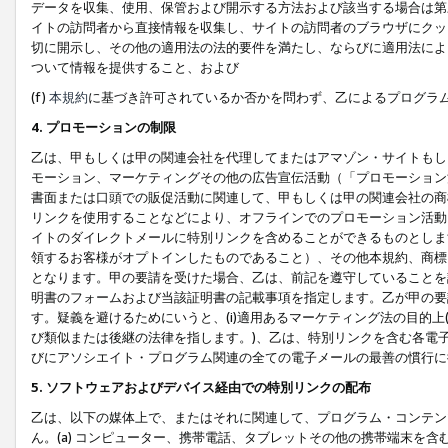
データを収集、使用、保管および開示する方法および該当する場合は第
イトの訪問者から直接情報を収集し、サイトの訪問者のブラウザにクッ
切に開示し、その他の適用法の法的要件を満たし、ならびに適用法によ
ついて情報を提供すること、および
(f)
本規約
に基づき許可されているか否かを問わず、乙によるプログラ
4. プロモーションの制限
乙は、甲もしくは甲の関連会社を代理してまたはアマゾン・サイトもし
モーション、マーケティングその他の広告宣伝活動（「プロモーション
書面または口頭での販促活動に関連して、甲もしくは甲の関連会社の商
リンクを使用することなどにより、オフラインでのプロモーション活動
イトのダイレクトメールに特別リンクを含めることができるものとしま
領するお客様がオプトインしたものであること）、その他本規約、商標
となります。甲の要請を受けた場合、乙は、前記を遵守していることを
明書のフォームおよび当該証明書の記載事項を指定します。乙が甲の要
す。疑義を避けるためにいうと、(i)適用あるマーケティング法の目的上(例
び類似または後継の法律を指します。)、乙は、特別リンクを含む各電子
びにアソシエイト・プログラム関連の全ての電子メールの最善の慣行に
5. ソフトウェアおよびデバイス経由での特別リンクの配布
乙は、以下の媒体上で、またはそれに関連して、プログラム・コンテン
ん。(a) コンピューター、携帯電話、タブレットその他の携帯端末を