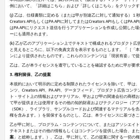
例において、「詳細はこちら」および「詳しくはこちら」をクリックす
(j) 乙は、仕様書類に定める（または甲が別途乙に対して通知する）
Creators APIもしくはPA APIに対してまたはCreators APIもしく
はPA APIにリクエスト送信を行うアプリケーションを作成し公開し
ーにも適用されます。
(k) 乙が乙のアプリケーション上でテキストで構成されるプロダクト
と見えるところに、以下の免責文言を表示するものとします。「［「本
ンにより提供されたものです。これらのコンテンツは「現状有姿」で提
乙は、乙が本ライセンスを遵守していることを確認するために甲が要求
3. 権利留保、乙の提案
本規約において明示的に定める制限されたライセンスを除いて、甲は、
ンツ、Creators API、PA API、データフィード、プロダクト
ト・サイト上の情報およびマテリアル、甲および甲の関連会社の商標お
て甲が提供または使用するその他の知的財産およびテクノロジー（アプ
（SDK）、ライブラリ、サンプルコードおよび関連するマテリアルを
権を含みます。）を留保するものとし、乙は、本ライセンスに基づきこ
乙が甲に対し、プログラム・コンテンツについて、またはアソシエイト
テキストまたはその他の情報もしくはコンテンツを提供した場合、また
案
」と総称します。）、乙は、甲に対して、乙の提案に関する一切の権