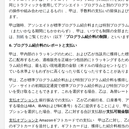
同じトラフィックを使用してアソシエイト・プログラムと別のプログラ
の操作や組み合わせによるもの）、甲は、手数料の支払いの留保および
ます。
甲は随時、アソシエイトが標準プログラム紹介料または特別プログラム
（またいかなる期間にもかかわらず）、甲は、いつでも制限の全部また
は、
別紙
をご覧ください（以下「
プログラム紹介料の制限
」といいま
6. プログラム紹介料のレポートと支払い
甲は、甲内部のトラッキングのために、および乙が当該月に獲得した標
乙に配布するため、適格販売を正確かつ包括的にトラッキングするため
ラム紹介料は、最も近い現地通貨の金額（米ドルの場合はセントなど）
ている水準よりもわずかに高くなったり低くなったりすることがありま
甲は、乙が標準プログラム紹介料および特別プログラム紹介料を獲得し
ゾン・サイトの初期設定通貨で標準プログラム紹介料および特別プログ
いを受け取ることもできます。これを選択する場合、乙は、為替レート
支払オプション1:
銀行振込での支払い 乙が乙の銀行名、口座番号、ア
する場合はABA、IBANおよびBIC番号）を乙に提供することにより
プションを選択した場合、甲は、乙に対する合計支払額が
支払可能金額
支払オプション2:
Amazonギフトカードでの支払い 甲は乙に対し、
のギフトカードを送付します。ギフトカードは、獲得した紹介料相当の