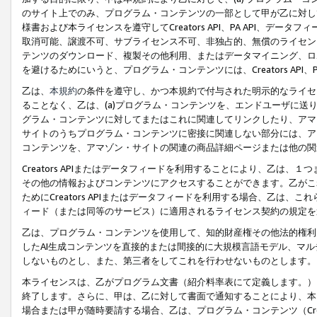
のサイト上でのみ、プログラム・コンテンツの一部として甲が乙に対し
様書および本ライセンスを遵守してCreators API、PA API、
取消可能、譲渡不可、サブライセンス不可、非独占的、無償のライセン
テンツのダウンロード、複製その他利用、またはデータマイニング、ロ
を避けるためにいうと、プログラム・コンテンツには、Creators AP
乙は、
本規約
の条件を遵守し、かつ本規約で付与された明示的なライセ
ることなく、乙は、(a)プログラム・コンテンツを、エンドユーザに
グラム・コンテンツに対してまたはこれに関連してリンクしたり、アマ
サイトのうちプログラム・コンテンツに密接に関連しない部分には、ア
コンテンツを、アマゾン・サイトの関連の商品詳細ページまたは他の関
Creators APIまたはデータフィードを利用することにより、乙は、
その他の情報およびコンテンツにアクセスすることができます。乙がこ
ためにCreators APIまたはデータフィードを利用する場合、乙は、こ
ィード（または同等のサービス）に適用されるライセンス契約の規定を
乙は、プログラム・コンテンツを使用して、知的財産権その他法的権利
したAI生成コンテンツを直接的または間接的に大規模言語モデル、マ
しないものとし、また、第三者をしてこれを行わせないものとします。
本ライセンスは、乙がプログラム文書（紹介料率表にて定義します。）
終了します。さらに、甲は、乙に対して書面で通知することにより、本
場合または甲が随時要請する場合、乙は、プログラム・コンテンツ（Cre