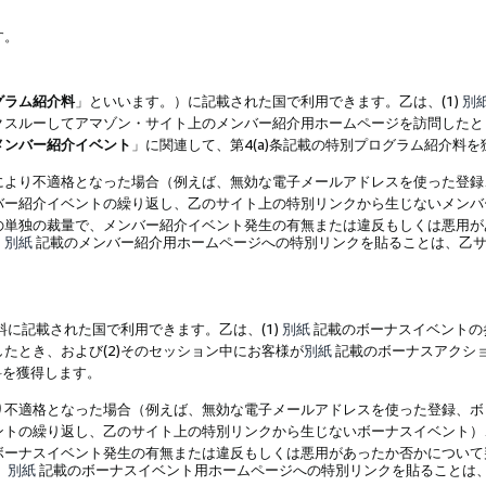
す。
グラム紹介料
」といいます。）に記載された国で利用できます。乙は、(1)
別
スルーしてアマゾン・サイト上のメンバー紹介用ホームページを訪問したとき
メンバー紹介イベント
」に関連して、第4(a)条記載の特別プログラム紹介料
により不適格となった場合（例えば、無効な電子メールアドレスを使った登録
バー紹介イベントの繰り返し、乙のサイト上の特別リンクから生じないメンバ
の単独の裁量で、メンバー紹介イベント発生の有無または違反もしくは悪用が
、
別紙
記載のメンバー紹介用ホームページへの特別リンクを貼ることは、乙サ
に記載された国で利用できます。乙は、(1)
別紙
記載のボーナスイベントの
たとき、および(2)そのセッション中にお客様が
別紙
記載のボーナスアクシ
料を獲得します。
り不適格となった場合（例えば、無効な電子メールアドレスを使った登録、ボ
ントの繰り返し、乙のサイト上の特別リンクから生じないボーナスイベント）
ボーナスイベント発生の有無または違反もしくは悪用があったか否かについて
、
別紙
記載のボーナスイベント用ホームページへの特別リンクを貼ることは