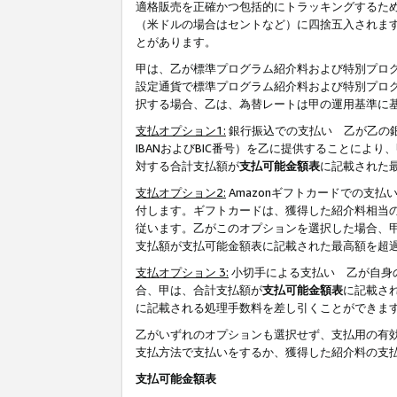
適格販売を正確かつ包括的にトラッキングするた
（米ドルの場合はセントなど）に四捨五入されま
とがあります。
甲は、乙が標準プログラム紹介料および特別プロ
設定通貨で標準プログラム紹介料および特別プロ
択する場合、乙は、為替レートは甲の運用基準に
支払オプション1:
銀行振込での支払い 乙が乙の銀
IBANおよびBIC番号）を乙に提供することに
対する合計支払額が
支払可能金額表
に記載された
支払オプション2:
Amazonギフトカードでの支
付します。ギフトカードは、獲得した紹介料相当
従います。乙がこのオプションを選択した場合、
支払額が支払可能金額表に記載された最高額を超
支払オプション 3:
小切手による支払い 乙が自身
合、甲は、合計支払額が
支払可能金額表
に記載さ
に記載される処理手数料を差し引くことができま
乙がいずれのオプションも選択せず、支払用の有
支払方法で支払いをするか、獲得した紹介料の支
支払可能金額表