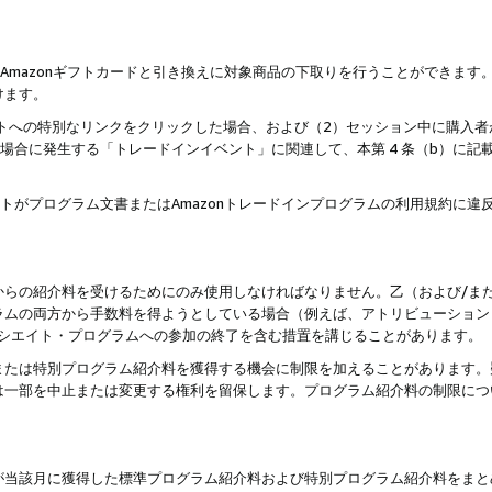
はAmazonギフトカードと引き換えに対象商品の下取りを行うことができま
けます。
サイトへの特別なリンクをクリックした場合、および（2）セッション中に購入
た場合に発生する「トレードインイベント」に関連して、本第 4 条（b）に
ントがプログラム文書またはAmazonトレードインプログラムの利用規約に
。
からの紹介料を受けるためにのみ使用しなければなりません。乙（および/ま
ラムの両方から手数料を得ようとしている場合（例えば、アトリビューション
ソシエイト・プログラムへの参加の終了を含む措置を講じることがあります。
または特別プログラム紹介料を獲得する機会に制限を加えることがあります。
は一部を中止または変更する権利を留保します。プログラム紹介料の制限につ
が当該月に獲得した標準プログラム紹介料および特別プログラム紹介料をまと