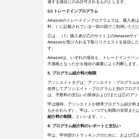
連する場合にのみ許可されるものとします。
(c) トレードインプログラム
Amazonのトレードインプログラムでは、購入者
料」）に記載されている一部の国でご利用いただ
乙は、（1）購入者が乙のサイト上のAmazon
Amazonが受け入れる下取りリクエストを送信し
す。
Amazonは、いずれの場合も、トレードインイベ
不適格となったかを独自の裁量により判断します
5. プログラム紹介料の制限
アソシエイトタグは、アソシエイト・プログラム
使用してアソシエイト・プログラムと別のプログ
は、手数料の支払いの留保および/または乙のア
甲は随時、アソシエイトが標準プログラム紹介料
もかかわらず）、甲は、いつでも制限の全部また
紹介料の制限
」といいます。）。
6. プログラム紹介料のレポートと支払い
甲は、甲内部のトラッキングのために、および乙