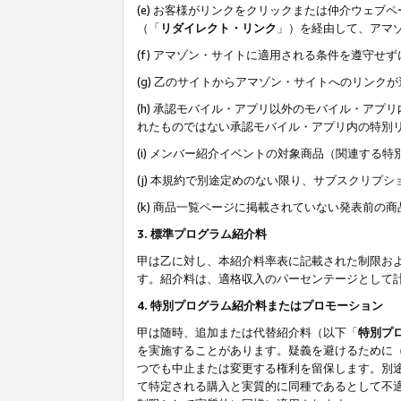
(e) お客様がリンクをクリックまたは仲介ウェ
（「
リダイレクト・リンク
」）を経由して、アマ
(f) アマゾン・サイトに適用される条件を遵守せ
(g) 乙のサイトからアマゾン・サイトへのリン
(h) 承認モバイル・アプリ以外のモバイル・アプリ
れたものではない承認モバイル・アプリ内の特別
(i) メンバー紹介イベントの対象商品（関連する
(j) 本規約で別途定めのない限り、サブスクリプ
(k) 商品一覧ページに掲載されていない発表前の
3. 標準プログラム紹介料
甲は乙に対し、本紹介料率表に記載された制限お
す。紹介料は、適格収入のパーセンテージとして
4. 特別プログラム紹介料またはプロモーション
甲は随時、追加または代替紹介料（以下「
特別プ
を実施することがあります。疑義を避けるために
つでも中止または変更する権利を留保します。別
て特定される購入と実質的に同種であるとして不