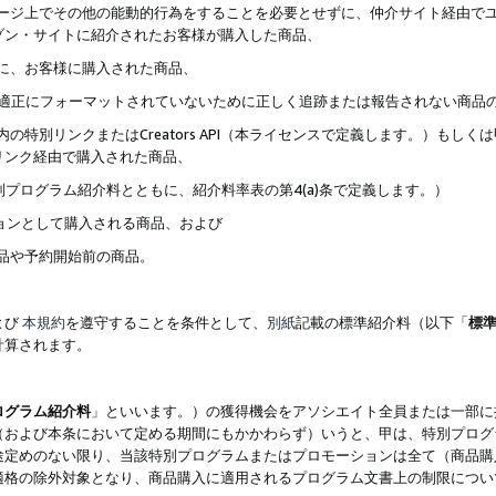
ブページ上でその他の能動的行為をすることを必要とせずに、仲介サイト経由で
ゾン・サイトに紹介されたお客様が購入した商品、
ずに、お客様に購入された商品、
クが適正にフォーマットされていないために正しく追跡または報告されない商品
内の特別リンクまたはCreators API（本ライセンスで定義します。）も
リンク経由で購入された商品、
特別プログラム紹介料とともに、紹介料率表の第4(a)条で定義します。）
ションとして購入される商品、および
商品や予約開始前の商品。
よび
本規約
を遵守することを条件として、
別紙
記載の標準紹介料（以下「
標
計算されます。
ログラム紹介料
」といいます。）の獲得機会をアソシエイト全員または一部に
（および本条において定める期間にもかかわらず）いうと、甲は、特別プログ
途定めのない限り、当該特別プログラムまたはプロモーションは全て（商品購
適格の除外対象となり、商品購入に適用されるプログラム文書上の制限につい