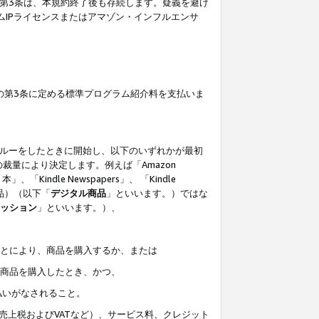
の第3条は、本規約終了後も存続します。疑義を避け
ムIPライセンスまたはアマゾン・インフルエンサ
の第3条に定める標準プログラム紹介料を支払いま
スルーをしたときに開始し、以下のいずれかが最初
裁量により決定します。例えば「Amazon
」、「Kindle Newspapers」、 「Kindle
は商品）（以下「
デジタル商品
」といいます。）ではな
ッション
」といいます。）、
ことにより、商品を購入するか、または
該商品を購入したとき、かつ、
払いがなされること。
売上税およびVATなど）、サービス料、クレジット