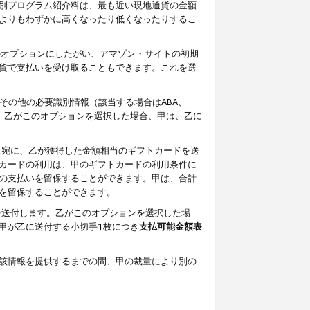
別プログラム紹介料は、最も近い現地通貨の金額
よりもわずかに高くなったり低くなったりするこ
のオプションにしたがい、アマゾン・サイトの初期
貨で支払いを受け取ることもできます。これを選
その他の必要識別情報（該当する場合はABA、
す。乙がこのオプションを選択した場合、甲は、乙に
ス宛に、乙が獲得した金額相当のギフトカードを送
カードの利用は、甲のギフトカードの利用条件に
の支払いを留保することができます。甲は、合計
を留保することができます。
を送付します。乙がこのオプションを選択した場
甲が乙に送付する小切手1枚につき
支払可能金額表
該情報を提供するまでの間、甲の裁量により別の