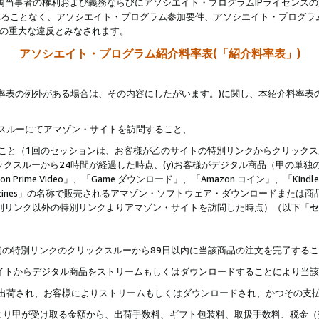
両当事者の権利および義務ならびにアソシエイト・プログラムIPライセンス
されることなく、アソシエイト・プログラム参加要件、アソシエイト・プログラ
約の重大な違反とみなされます。
アソシエイト・プログラム紹介料率表(「紹介料率表」)
料率表の例外がある場合は、その内容にしたがいます。)に関し、本紹介料率表
クスルーにてアマゾン・サイトを訪問すること、
じること（1回のセッションは、お客様が乙のサイトの特別リンクからクリック
ックスルーから24時間が経過した時点、(y)お客様がデジタル商品（甲の単独の
zon Prime Video」、「Game ダウンロード」、「Amazon コイン」、「Kindle 本
ndle Magazines」の名称で販売されるアマゾン・ソフトウェア・ダウンロードまた
特別リンク以外の特別リンクよりアマゾン・サイトを訪問した時点）（以下「
セ
、
、最初の特別リンクのクリックスルーから89日以内に当該商品の注文を完了する
ン・サイトからデジタル商品をストリームもしくはダウンロードすることにより当
様宛に出荷され、お客様によりストリームもしくはダウンロードされ、かつその支
より甲が受け取る金額から、出荷手数料、ギフト包装料、取扱手数料、税金（