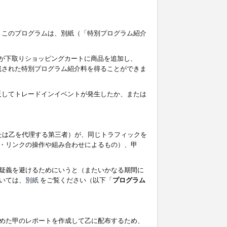
す。このプログラムは、別紙（「特別プログラム紹介
者が下取りショッピングカートに商品を追加し、
記載された特別プログラム紹介料を得ることができま
違反してトレードインイベントが発生したか、または
たは乙を代理する第三者）が、同じトラフィックを
・リンクの操作や組み合わせによるもの）、甲
疑義を避けるためにいうと（またいかなる期間に
いては、
別紙
をご覧ください（以下「
プログラム
めた甲のレポートを作成して乙に配布するため、