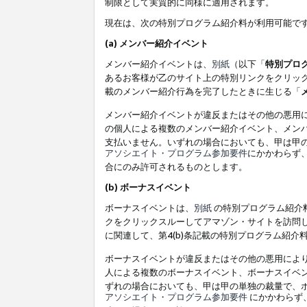
制限として実質的に同様に適用されます。
現在は、次の特別プログラム紹介料が利用可能で
(a) メンバー紹介イベント
メンバー紹介イベントは、
別紙
（以下「
特別プロ
あるお客様が乙のサイト上の特別リンクをクリック
載のメンバー紹介行為を完了したときに生じる「
メンバー紹介イベントが違反またはその他の悪用
の個人による複数のメンバー紹介イベント、メン
支払いません。いずれの場合においても、甲は甲
アソシエイト・プログラム参加要件
にかかわらず
合にのみ許可されるものとします。
(b) ボーナスイベント
ボーナスイベントは、
別紙
の特別プログラム紹介料
クをクリックスルーしてアマゾン・サイトを訪問し
に関連して、第4(b)条記載の特別プログラム紹介
ボーナスイベントが違反またはその他の悪用によ
人による複数のボーナスイベント、ボーナスイベ
ずれの場合においても、甲は甲の単独の裁量で、
アソシエイト・プログラム参加要件
にかかわらず