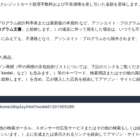
ト、クレジットカード処理手数料および不良債権を差し引いた金額を意味します
プログラム紹介料率表または最新版の本規約 など、アソシエイト・プログラ
ログラム文書
」と総称します。）の違反に伴って発生した場合は、いつでも不
うにみえても、不適格となり、アソシエイト・プログラムから除外されます。
れた商品、
他のアマゾン商標（甲の商標の非包括的リストについては、下記のリンクをご覧く
よび「kindel」など）も含みます。）等のキーワード、検索用語またはその
と総称します。）を含め、乙が購入した広告を経由してアマゾン・ サイトに
stomer/display.html?nodeId=201909280
その他の検索ポータル、スポンサー付広告サービスまたはその他の検索もしく
といいます。）上に生成または表示されるリンクを経由してアマゾン・サイト