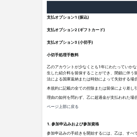
支払オプション1 (振込)
支払オプション2 (ギフトカード)
支払オプション3 (小切手)
小切手処理手数料
乙のアカウントが少なくとも1年にわたっていか
生した紹介料を留保することができ、閉鎖に伴う
法による国庫返納または時効によって失効する場
本規約に記載の全ての控除または留保により差し
理由の如何を問わず、乙に超過金が支払われた場
ページ上部に戻る
1. 参加申込みおよび参加資格
参加申込みの手続きを開始するには、乙は、すべ