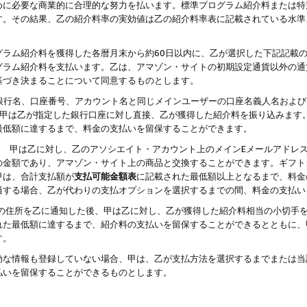
めに必要な商業的に合理的な努力を払います。標準プログラム紹介料または特
す。その結果、乙の紹介料率の実効値は乙の紹介料率表に記載されている水準
グラム紹介料を獲得した各暦月末から約60日以内に、乙が選択した下記記載
グラム紹介料を支払います。乙は、アマゾン・サイトの初期設定通貨以外の通
基づき決まることについて同意するものとします。
行名、口座番号、アカウント名と同じメインユーザーの口座名義人名および
より、甲は乙が指定した銀行口座に対し直接、乙が獲得した紹介料を振り込みま
最低額に達するまで、料金の支払いを留保することができます。
払い 甲は乙に対し、乙のアソシエイト・アカウント上のメインEメールアドレ
の金額であり、アマゾン・サイト上の商品と交換することができます。ギフト
甲は、合計支払額が
支払可能金額表
に記載された最低額以上となるまで、料金
過する場合、乙が代わりの支払オプションを選択するまでの間、料金の支払い
の住所を乙に通知した後、甲は乙に対し、乙が獲得した紹介料相当の小切手
れた最低額に達するまで、紹介料の支払いを留保することができるとともに、
す。
効な情報も登録していない場合、甲は、乙が支払方法を選択するまでまたは当
払いを留保することができるものとします。