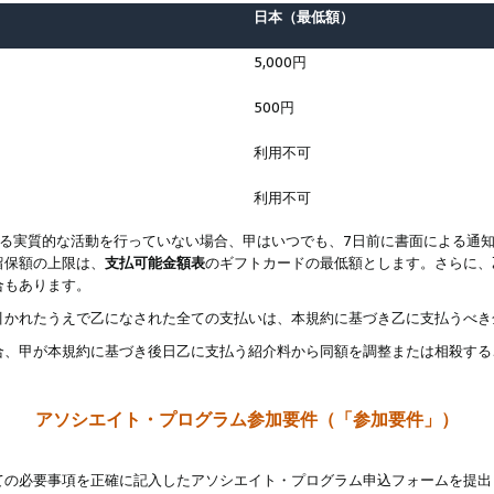
日本（最低額）
5,000円
500円
利用不可
利用不可
なる実質的な活動を行っていない場合、甲はいつでも、7日前に書面による通
留保額の上限は、
支払可能金額表
のギフトカードの最低額とします。さらに、
合もあります。
引かれたうえで乙になされた全ての支払いは、本規約に基づき乙に支払うべき
合、甲が本規約に基づき後日乙に支払う紹介料から同額を調整または相殺する
アソシエイト・プログラム参加要件（「参加要件」）
ての必要事項を正確に記入したアソシエイト・プログラム申込フォームを提出