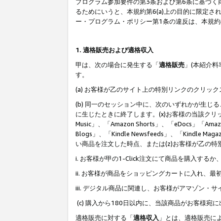
プログラム参加要件の第3条および第6条に基づく
るためにいうと、本規約第6(a)上の目的に限定
ー・プログラム・ポリシー第1条の違反は、本規
1. 適格販売および適格収入
甲は、次の場合に発生する「
適格販売
」(本紹介
す。
(a) お客様が乙のサイト上の特別リンクのクリッ
(b) 同一のセッション中に、次のいずれかが生
に生じたときに終了します。(x)お客様の当該クリ
Music」、「Amazon Shorts」、「eDocs」「Ama
Blogs」、「Kindle Newsfeeds」、「Ki
い商品を注文した時点、または(z)お客様が乙の
i. お客様が甲の1-Click注文にて商品を購入するか
ii. お客様が商品をショッピングカートに入れ
iii. デジタル商品に関連し、お客様がアマゾ
(c) 購入から180日以内に、当該商品がお客
適格販売に対する「
適格収入
」とは、適格販売に