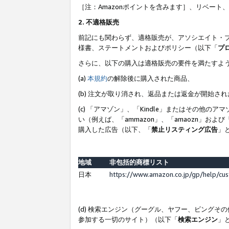
［注：Amazonポイントを含みます］、リベー
2. 不適格販売
前記にも関わらず、適格販売が、アソシエイト・
様書、ステートメントおよびポリシー（以下「
プ
さらに、以下の購入は適格販売の要件を満たすよ
(a)
本規約
の解除後に購入された商品、
(b) 注文が取り消され、返品または返金が開始さ
(c) 「アマゾン」、「Kindle」またはその
い（例えば、「ammazon」、「amaozn」お
購入した広告（以下、「
禁止リスティング広告
」
地域
非包括的商標リスト
日本
https://www.amazon.co.jp/gp/help/cu
(d) 検索エンジン（グーグル、ヤフー、ビング
参加する一切のサイト）（以下「
検索エンジン
」