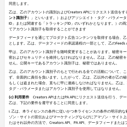
同意します。
乙は、乙のアカウントの識別およびCreators APIにリクエスト送
ント識別子
）」といいます。）およびアソシエイト・タグ・パラメータ（
ID」または関連する「トラッキングID」のいずれかとなります。）の両方
てアカウント識別子を取得することができます
データフィードを通じてプロダクト広告コンテンツを取得する場合、乙は、Cre
とします。乙は、データフィードの承認過程の一部として、乙のFeeds
甲は、乙のアカウント識別子を随時変更することがあります。秘密キー
密およびセキュリティを維持しなければなりません。乙は、乙の秘密キ
せん。公開キーであるアカウント識別子は、秘密ではありません。
乙は、乙のアカウント識別子のもとで行われる全ての活動について、こ
ず、全面的に責任を負います。したがって、乙は、乙以外の者が乙の秘
もしくは盗まれた場合、直ちに甲に連絡しなければなりません。乙は、
タグ・パラメータまたはアカウント識別子を使用してはなりません。
(c) 利用要件
Creators APIまたはPA APIにリクエスト送信を
乙は、下記の要件を遵守することに同意します。
i. 乙は、本ライセンスの条件に従いかつ本ライセンスの条件の明示的
ゾン・サイトの宣伝およびマーケティングならびにアマゾン・サイト上
たはそれ以外の方法で、Creators API、PA API、データフィー