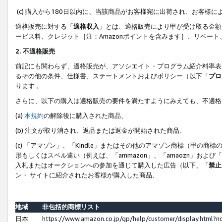
(c) 購入から180日以内に、当該商品がお客様宛に出荷され、お客
適格販売に対する「
適格収入
」とは、適格販売により甲が受け取る金額
ービス料、クレジット［注：Amazonポイントを含みます］、リベー
2. 不適格販売
前記にも関わらず、適格販売が、アソシエイト・プログラム紹介料率表
るその他の条件、仕様書、ステートメントおよびポリシー（以下「
プロ
ります 。
さらに、以下の購入は適格販売の要件を満たすようにみえても、不適格
(a)
本規約
の解除後に購入された商品、
(b) 注文が取り消され、返品または返金が開始された商品、
(c) 「アマゾン」、「Kindle」またはその他のアマゾン商標（甲
形もしくはスペル違い（例えば、「ammazon」、「amaozn」およ
入札またはオークションへの参加を通じて購入した広告（以下、「
禁止
ン・ サイトに紹介されたお客様が購入した商品、
地域
非包括的商標リスト
日本
https://www.amazon.co.jp/gp/help/customer/display.html