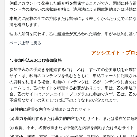
休眠アカウントで発生した紹介料を留保することができ、閉鎖に伴う留
ウント内の未払いの未収紹介料は、適用法による国庫返納または時効に
本規約に記載の全ての控除または留保により差し引かれたうえで乙にな
済を構成します。
理由の如何を問わず、乙に超過金が支払われた場合、甲が本規約に基づ
ページ上部に戻る
アソシエイト・プロ
1. 参加申込みおよび参加資格
参加申込みの手続きを開始するには、乙は、すべての必要事項を正確に
サイトは、独自のコンテンツを含むとともに、申込フォームに記載され
の資料を利用する場合、独自のコンテンツは、乙がコンテンツに含めた
ォームには、乙のサイトを特定する必要があります。甲は、乙の申込フ
合、乙のサイトはアソシエイト・プログラムに参加できず、乙は、乙の
不適切なサイトの例としては以下のようなものが含まれます。
(a) 性的に露骨な内容を奨励または含むサイト
(b) 暴力を奨励するまたは暴力的内容を含むサイト、または潜在的に
(c) 虚偽、不正、名誉毀損または中傷的な内容を奨励または含むサイト
(d) 不快、迷惑、有害、プライバシー侵害、乱用的、差別的（人種、