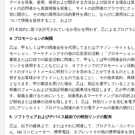
データを収集、使用、保管および開示する方法および該当する場合は第
イトの訪問者から直接情報を収集し、サイトの訪問者のブラウザにクッ
切に開示し、その他の適用法の法的要件を満たし、ならびに適用法によ
ついて情報を提供すること、および
(f)
本規約
に基づき許可されているか否かを問わず、乙によるプログラ
4. プロモーションの制限
乙は、甲もしくは甲の関連会社を代理してまたはアマゾン・サイトもし
モーション、マーケティングその他の広告宣伝活動（「プロモーション
書面または口頭での販促活動に関連して、甲もしくは甲の関連会社の商
リンクを使用することなどにより、オフラインでのプロモーション活動
イトのダイレクトメールに特別リンクを含めることができるものとしま
領するお客様がオプトインしたものであること）、その他本規約、商標
となります。甲の要請を受けた場合、乙は、前記を遵守していることを
明書のフォームおよび当該証明書の記載事項を指定します。乙が甲の要
す。疑義を避けるためにいうと、(i)適用あるマーケティング法の目的上(例
び類似または後継の法律を指します。)、乙は、特別リンクを含む各電子
びにアソシエイト・プログラム関連の全ての電子メールの最善の慣行に
5. ソフトウェアおよびデバイス経由での特別リンクの配布
乙は、以下の媒体上で、またはそれに関連して、プログラム・コンテン
ん。(a) コンピューター、携帯電話、タブレットその他の携帯端末を