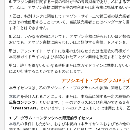
6. アマゾン商標に関する一切の権利が甲の専属財産であり、乙によ
す。乙は、アマゾン商標に関する甲の権利または所有権に抵触するいか
7. 乙は、特別リンクに関連してアマゾン・サイト上で第三者の販売
たはその他使用することについて、当該販売業者またはベンダーから書
することはできません。
8. 乙は、いかなる管轄においても、アマゾン商標に紛らわしいほど
おいても、アマゾン商標に紛らわしいほど類似する商標、ドメイン名、
甲は、アソシエイト・サイトに改定のお知らせまたは改定後の商標ガイ
本商標ガイドラインおよび承認されたアマゾン商標を改定することがで
甲は、許可を得ないいかなる使用または本ガイドラインに準拠しないい
により行使することができるものとします。
アソシエイト・プログラムIPラ
本ライセンスは、乙のアソシエイト・プログラムへの参加に関連して乙
本規約
を受け入れることにより、または、本商品に関する一定の種類の
広告コンテンツ
」といいます。）へのアクセスおよび利用ができる専有
「
Creators API
」といいます。）へのアクセスもしくは使用により、
1. プログラム・コンテンツへの限定的ライセンス
本規約
の条件にしたがい、および本規約（本ライセンスおよびその他の
加する目的に限り、甲は本規約により乙に対して、(a) プログラム・コ