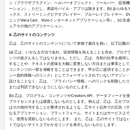
ン（ブラウザプラグイン、ヘルパーオブジェクト、ツールバー、拡張機
ーション）。ただし、承認モバイル・アプリは除きます。(b) あらゆ
ックス、ストリーミングビデオプレイヤー、ブルーレイプレイヤー、DVDプ
ニックViera Cast、Vizioインターネットアプリケーション等）。(
ェアその他のアプリケーション。
6. 乙のサイトのコンテンツ
乙は、乙のサイトのコンテンツについて単独で責任を負い、以下記載の
(a) 乙は、いかなる方法であれ、追加情報を加えることも含め、プロ
ンツの改ざんをしてはなりません。ただし、乙は、当初の比率を維持し
することや、テキストの意味を大幅に変更しない方法または事実として
コンテンツの一部を省略することはできます。甲が乙に提供することが
シー規約情報へのリンク）としてフォーマットされていないアマゾン・
設けることなく、乙は、「プライバシー情報」へのリンクを削除したり
または判読できないようにしないものとします。
(b) 乙は、プログラム・コンテンツやCreators API、データフ
ブライセンスまたは譲渡しないものとします。例えば、乙は、乙がプロ
はその他付与することが要求されるような、乙サイト以外での広告（サ
なるアプリケーション、プラットフォーム、サイトまたはサービス上で
り、使用を奨励しないものとします。 また、乙は、乙のサイトではな
トではないサイト上でかかるリンクを表示しないものとします。