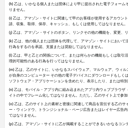
(h) 乙は、いかなる個人または団体により甲に提出された電子フォー
りません。
(i) 乙は、アマゾン・サイトに関連して甲のお客様が使用するアカウ
請、収集、取得、保存、キャッシュ、もしくは使用してはなりません。
(j) 乙は、アマゾン・サイトのボタン、リンクその他の機能を、変更
(k) 乙は、他の個人または団体を代理して、アマゾン・サイトにおい
行為をするのを承認、支援または奨励してはなりません。
(l) 乙は、甲と乙との関係について、または何らかの機能もしくは取
理的可能性のある行為を行ってはなりません。
(m) 乙は、乙のサイトに、いかなるスパイウェア、マルウェア、ウィ
が自身のコンピューター その他の電子デバイスにダウンロードもしく
ソフトウェア・アプリケーションを含めたり、表示したり、または特別
(n) 乙は、モバイル・アプリ内に組み込まれたアプリ内ウェブブラウザ
イトの中でフレーム化してはなりません。ただし、乙のサイト上で参加
(o) 乙は、乙のサイト上の素材と密接に関連して商品を宣伝する乙の
ー・ウィンドウ、トランジショナル・ページ広告またはレイヤー広告内
てはなりません。
(p) 乙は、アマゾン・サイトに乙が掲載することができるいかなるコ