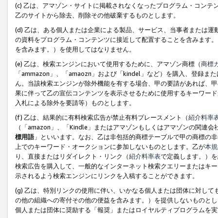
(c) 乙は、アマゾン・サイトに掲載されなくなったプログラム・コン
乙のサイトから除去、削除その他破棄するものとします。
(d) 乙は、ある個人または企業による製品、サービス、当事者または
の資料をプログラム・コンテンツに接近して配置することを含みます。
を含みます。）を使用してはなりません。
(e) 乙は、検索エンジンにおいて使用するために、アマゾン商標（
商標
「ammazon」、「amaozn」および「kindel」など）を購入
ん。当該検索エンジンが除外機能を有する場合、甲の要請があれば、甲
果に伴って乙の宣伝コンテンツを表示させるために使用するキーワード
入札による除外を要請等）ものとします。
(f) 乙は、結果的に有料検索広告が禁止有料プレースメント（
紹介料率
（「amazon」、「Kindle」またはアマゾンもしくはアマゾンの
標用語
」といいます。なお、乙は非包括的商標テーブルで甲の商標の非
上でのキーワード・オークションに参加しないものとします。乙が
本規
り、直接またはリダイレクト・リンク（
紹介料率表
で定義します。）を
検索広告を購入して、一般的なインターネット検索クエリーまたはキー
示されるよう検索エンジンにリンクを入稿することができます。
(g) 乙は、特別リンクの使用に伴い、いかなる個人または団体に対し
の他の組織への寄付その他の便益を含みます。）を提供しないものとし
個人または団体に奨励する「報奨」またはロイヤルティプログラムを実