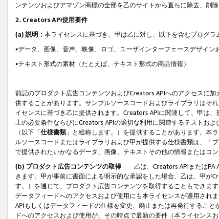
ンテンツおよびアマゾン商標の全部を乙のサイトから直ちに除去、削除
2. Creators API使用要件
(a) 説明：
本ライセンスに基づき、甲は乙に対し、以下を含むプログラ
•データ、画像、音声、映像、ロゴ、ユーザインターフェースデザイン
•テキスト形式の素材（たとえば、テキスト形式の商品情報）
前記のプロダクト広告コンテンツおよびCreators APIへのアクセスに
供することがあります。サンプルソースコードおよびライブラリはそれ
イセンスに基づき乙に提供されます。Creators APIに関連して
上の必要条件ならびにCreators APIの適切な利用に関連するテ
（以下「
仕様書類
」と総称します。）を提供することがあります。本ラ
ルソースコードまたはライブラリおよび甲が提供する仕様書類は、「プ
で提供されたいかなるデータ、画像、テキストその他の情報またはコン
(b) プロダクト広告コンテンツの取得
乙は、Creators APIま
きます。甲が事前に書面による明示的な承認をした場合、乙は、甲がCreator
す。）を通じて、プロダクト広告コンテンツを取得することもできます
データフィードへのアクセスおよび使用にも本ライセンスが適用されます。乙は
APIもしくはデータフィードの仕様を変更、廃止または再発行することがで
ドへのアクセスおよび使用が、その時点で最新の要件（本ライセンスお