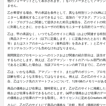
他のフォーマットとして表示されます。）をパラメータとしてアマゾン
ません。
乙が希望する場合、甲の承認を条件として、異なる特別リンクのURL
ニターし最適化することができるように、追加の「サブタグ」アソシエ
イト・プログラムに関連して提供されたID又は報告を、乙のサイトの
に到着したときに、かかるユーザの行動をモニターする目的でユーザに
乙は、甲の承認なく、いつでも乙のサイトに商品（および関連する特別
（商品ステートメント（以下に定義します。）に定義されたとおり）商
等）またはストアのホームページ（食料品等）を含みます。）と乙サイ
オリジナルコンテンツも含めなければなりません。
期間限定のプロモーションへのリンクおよび関連の紹介部分は、該当す
するものとします。例えば、乙がアマゾン・サイトのアパレル部門の商
であると記載した場合は、当該プロモーションの終了日までに、乙のサ
乙は、いかなる商品、アマゾン・サイト、または甲のポリシー、プロモ
誤解を招くような主張をしてはなりません。例えば、乙が乙のサイト上に
合、乙はリンク先のスマートフォンについて、128 GBのメモリーが
商品の価格および在庫は、随時変化します。乙が乙のサイトに掲載した
格および在庫を表示できるものとします。(a)甲が価格および在庫のデータを
の価格および在庫のデータを取得し、
本ライセンス
に定めるCreator
さらに、乙が乙のサイトにて商品の価格を「比較」形式（価格比較ツー