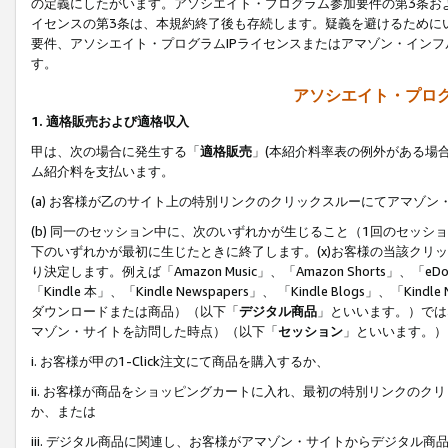
の定義にしたがいます。アソシエイト・プログラム参加要件の第3条お
イセンスの第3条は、本規約終了後も存続します。疑義を避けるためにい
要件、アソシエイト・プログラムIPライセンスまたはアマゾン・イン
す。
アソシエイト・プログ
1. 適格販売および適格収入
甲は、次の場合に発生する「
適格販売
」(本紹介料率表の例外がある場
ム紹介料を支払います。
(a) お客様が乙のサイト上の特別リンクのクリックスルーにてアマゾン
(b) 同一のセッション中に、次のいずれかが生じること（1回のセッ
下のいずれかが最初に生じたときに終了します。(x)お客様の当該クリッ
り決定します。例えば「Amazon Music」、「Amazon Shorts」、「eDo
「Kindle 本」、「Kindle Newspapers」、 「Kindle Blogs」、「
ダウンロードまたは商品）（以下「
デジタル商品
」といいます。）では
マゾン・サイトを訪問した時点）（以下「
セッション
」といいます。）
i. お客様が甲の1-Click注文にて商品を購入するか、
ii. お客様が商品をショッピングカートに入れ、最初の特別リンクの
か、または
iii. デジタル商品に関連し、お客様がアマゾン・サイトからデジタ