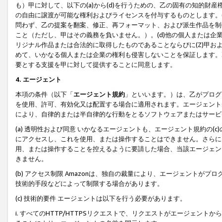
も）甲に対して、以下の(a)から(d)を行うための、乙の固有の知的
の自由に譲渡が可能な権利およびライセンスを付与するものとします。(
問わず、乙の提案を翻案、修正、再フォーマット、および派生作品を制
こと（ただし、甲はその義務を負いません。）。(d)他の個人または企
リジナル作品または合法的に取得したものであることならびに(Z)甲
めて、いかなる個人または企業の権利も侵害しないことを保証します。
要とする支援を甲に対して提供することに同意します。
4. エージェント
本項の条件（以下「
エージェント規約
」といいます。）は、乙がプログ
を使用、許可、有効化又は配置する場合に適用されます。エージェント
により、自律的または半自律的な行動をとるソフトウェアまたはサービ
(a) 透明性および同意 いかなるエージェントも、エージェント規約の
にアクセスし、これを使用、または操作することはできません。さらに、
用、または操作することを控えるように要請した場合、当該エージェン
きません。
(b) アクセス制限 Amazonは、独自の裁量により、エージェント
技術的手段などによって制限する場合があります。
(c) 技術的要件 エージェントは以下を行う必要があります。
i. すべてのHTTP/HTTPSリクエストで、リクエストがエージェ