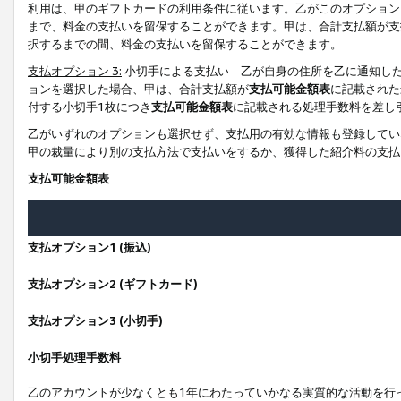
利用は、甲のギフトカードの利用条件に従います。乙がこのオプション
まで、料金の支払いを留保することができます。甲は、合計支払額が支
択するまでの間、料金の支払いを留保することができます。
支払オプション 3:
小切手による支払い 乙が自身の住所を乙に通知し
ョンを選択した場合、甲は、合計支払額が
支払可能金額表
に記載された
付する小切手1枚につき
支払可能金額表
に記載される処理手数料を差し
乙がいずれのオプションも選択せず、支払用の有効な情報も登録してい
甲の裁量により別の支払方法で支払いをするか、獲得した紹介料の支払
支払可能金額表
支払オプション1 (振込)
支払オプション2 (ギフトカード)
支払オプション3 (小切手)
小切手処理手数料
乙のアカウントが少なくとも1年にわたっていかなる実質的な活動を行