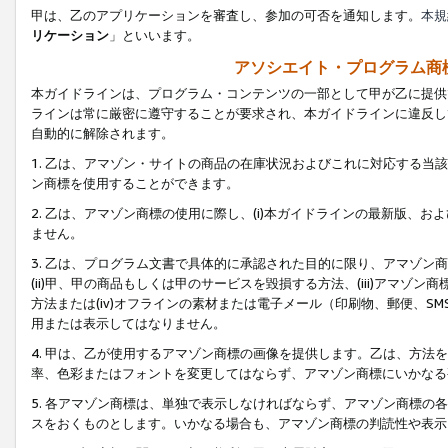
甲は、乙のアプリケーションを審査し、参加の可否を通知します。
本規
リケーション
」といいます。
アソシエイト・プログラム商
本ガイドラインは、プログラム・コンテンツの一部として甲が乙に提供
ラインは常に厳密に遵守することが要求され、本ガイドラインに違反し
自動的に解除されます。
1. 乙は、アマゾン・サイトの商品の在庫状況およびこれに対応する
ン商標を使用することができます。
2. 乙は、アマゾン商標の使用に際し、(i)本ガイドラインの最新版、およ
ません。
3. 乙は、プログラム文書で具体的に承認された目的に限り、アマゾン
(ii)甲、甲の商品もしくは甲のサービスを毀損する方法、(iii)アマ
方法または(iv)オフラインの素材または電子メール（印刷物、郵便、S
用または表示してはなりません。
4. 甲は、乙が使用するアマゾン商標の画像を提供します。乙は、方
率、色彩またはフォントを変更してはならず、アマゾン商標にいかなる
5. 各アマゾン商標は、単独で表示しなければならず、アマゾン商標
スをおくものとします。いかなる場合も、アマゾン商標の判読性や表示