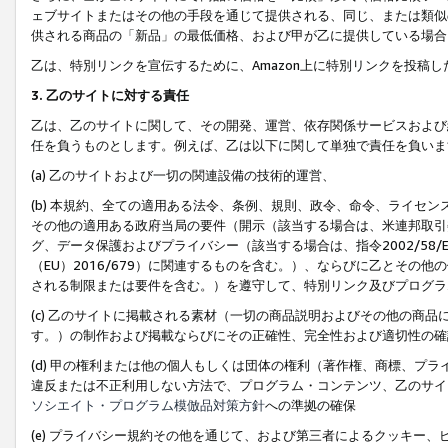
ェブサイトまたはその他の手段を通じて提供される、同じ、または類似
供される商品の「新品」の最低価格、および甲が乙に提供している場合
乙は、特別リンクを宣伝するために、Amazon上に特別リンクを投稿し
3. 乙のサイトに対する責任
乙は、乙のサイトに関して、その開発、運営、依存関係サービスおよび
任を負うものとします。例えば、乙は以下に関して単独で責任を負いま
(a) 乙のサイトおよび一切の関連設備の技術的運営、
(b) 本規約、全ての適用ある法令、条例、規則、政令、命令、ライセ
その他の適用ある政府当局の要件（開示（該当する場合は、米連邦取引
グ、データ保護およびプライバシー（該当する場合は、指令2002/58
（EU）2016/679）に関連するものを含む。）、ならびに乙とそ
される制限または要件を含む。）を遵守して、特別リンク及びプログラ
(c) 乙のサイトに掲載される素材（一切の商品説明およびその他の商
す。）の制作および掲載ならびにその正確性、完全性および適切性の確
(d) 甲の権利または他の個人もしくは団体の権利（著作権、商標、プ
違反または不正利用しない方法で、プログラム・コンテンツ、乙のサイ
ソシエイト・プログラム模倣品対策方針
への準拠の確保
(e) プライバシー規約その他を通じて、および第三者によるクッキー