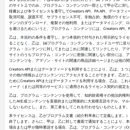
のサイト上でのみ、プログラム・コンテンツの一部として甲が乙に対し
様書および本ライセンスを遵守してCreators API、PA API、
取消可能、譲渡不可、サブライセンス不可、非独占的、無償のライセン
テンツのダウンロード、複製その他利用、またはデータマイニング、ロ
を避けるためにいうと、プログラム・コンテンツには、Creators AP
乙は、
本規約
の条件を遵守し、かつ本規約で付与された明示的なライセ
ることなく、乙は、(a)プログラム・コンテンツを、エンドユーザに
グラム・コンテンツに対してまたはこれに関連してリンクしたり、アマ
サイトのうちプログラム・コンテンツに密接に関連しない部分には、ア
コンテンツを、アマゾン・サイトの関連の商品詳細ページまたは他の関
Creators APIまたはデータフィードを利用することにより、乙は、
その他の情報およびコンテンツにアクセスすることができます。乙がこ
ためにCreators APIまたはデータフィードを利用する場合、乙は、こ
ィード（または同等のサービス）に適用されるライセンス契約の規定を
乙は、プログラム・コンテンツを使用して、知的財産権その他法的権利
したAI生成コンテンツを直接的または間接的に大規模言語モデル、マ
しないものとし、また、第三者をしてこれを行わせないものとします。
本ライセンスは、乙がプログラム文書（紹介料率表にて定義します。）
終了します。さらに、甲は、乙に対して書面で通知することにより、本
場合または甲が随時要請する場合、乙は、プログラム・コンテンツ（Cre