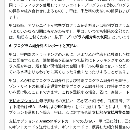
同じトラフィックを使用してアソシエイト・プログラムと別のプログラ
の操作や組み合わせによるもの）、甲は、手数料の支払いの留保および
ます。
甲は随時、アソシエイトが標準プログラム紹介料または特別プログラム
（またいかなる期間にもかかわらず）、甲は、いつでも制限の全部また
は、
別紙
をご覧ください（以下「
プログラム紹介料の制限
」といいま
6. プログラム紹介料のレポートと支払い
甲は、甲内部のトラッキングのために、および乙が当該月に獲得した標
乙に配布するため、適格販売を正確かつ包括的にトラッキングするため
ラム紹介料は、最も近い現地通貨の金額（米ドルの場合はセントなど）
ている水準よりもわずかに高くなったり低くなったりすることがありま
甲は、乙が標準プログラム紹介料および特別プログラム紹介料を獲得し
ゾン・サイトの初期設定通貨で標準プログラム紹介料および特別プログ
いを受け取ることもできます。これを選択する場合、乙は、為替レート
支払オプション1:
銀行振込での支払い 乙が乙の銀行名、口座番号、ア
する場合はABA、IBANおよびBIC番号）を乙に提供することにより
プションを選択した場合、甲は、乙に対する合計支払額が
支払可能金額
支払オプション2:
Amazonギフトカードでの支払い 甲は乙に対し、
のギフトカードを送付します。ギフトカードは、獲得した紹介料相当の