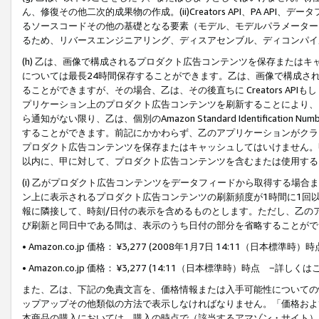
ん、修復その他二次的成果物の作成。(ii)Creators API、PA 
るソースコードその他の基礎となる要素（モデル、モデルパラメーター
るため、リバースエンジニアリング、ディスアセンブル、ディコンパイ
(h) 乙は、画像で構成されるプロダクト広告コンテンツを保存または
については最長24時間保存することができます。乙は、画像で構成さ
ることができますが、その場合、乙は、その後直ちに Creators AP
プリケーション上のプロダクト広告コンテンツを刷新することにより、
ら通知がない限り、乙は、個別のAmazon Standard Identification Nu
することができます。前記にかかわらず、乙のアプリケーションがクラ
プロダクト広告コンテンツを保存またはキャッシュしてはいけません。
以内に、甲に対して、プロダクト広告コンテンツを含むまたは使用する
(i) 乙がプロダクト広告コンテンツをデータフィードから取得する場合または
ン上に表示されるプロダクト広告コンテンツの刷新頻度が1時間に1回
報に隣接して、時刻/日付の表示を含めるものとします。ただし、乙の
び刷新と同日中である間は、表示のうち日付の部分を省略することがで
• Amazon.co.jp 価格： ¥3,277 (2008年1月7日 14:11（日本標準
• Amazon.co.jp 価格： ¥3,277 (14:11（日本標準時）時点 −詳しくは
また、乙は、下記の免責文言を、価格情報または入手可能性についての
ップアップその他類似の方法で表示しなければなりません。「価格およ
本商品の購入においては、購入の時点で（該当するアマゾン・サイト）