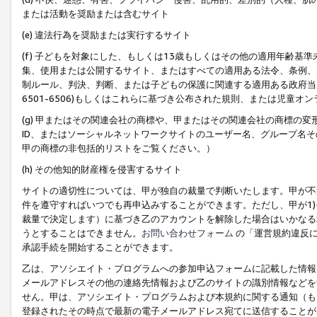
または活動を奨励または含むサイト
(e) 違法行為を奨励または実行するサイト
(f) 子どもを対象にした、もしくは13歳もしくはその他の適用年齢
集、使用または公開するサイト、またはすべての適用ある法令、条例、
制ルール、判決、判断、または子どもの保護に関連する適用ある政府当局の要
6501-6506)もしくはこれらに基づき公布された規則、または児童オ
(g) 甲またはその関連会社の商標や、甲またはその関連会社の商標の
ID、またはソーシャルネットワークサイトのユーザー名、グループ名
甲の商標の非包括的リストをご覧ください。）
(h) その他知的財産権を侵害するサイト
サイトの適切性については、甲が独自の裁量で判断いたします。甲が不
件を遵守すればいつでも再申込みすることができます。ただし、甲が1)
裁量で決定します）に基づき乙のアカウントを解除した場合はいかなる
うとすることはできません。
お問い合わせフォーム
の「運営規約違反に
承認手続を開始することができます。
乙は、アソシエイト・プログラムへの参加申込フォームに記載した情報
メールアドレスその他の連絡先情報および乙のサイトの識別情報などを
せん。甲は、アソシエイト・プログラムおよび本規約に関する通知（も
登録されたその時点で最新の電子メールアドレス宛てに送信することが