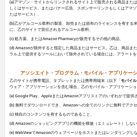
(a)アマゾン・サイトからリンクされるサイト上で販売される商品またはサ
しくはサービス、またはバナー広告、スポンサーリンクもしくはアマゾ
たはサービス）、
(b)乙がアルコール飲料の製造、卸売または頒布のライセンスを有す
に、乙のサイトで宣伝されるアルコール飲料、
(c) 処方薬、またはAmazon Pharmacyが販売するその他の商品、
(d) Amazonが除外すると指定した商品またはサービス。乙は、商品また
ラル上で提供するツールにおいて除外されている場合には、アラートを
アソシエイト・プログラム・モバイル・アプリケー
乙のサイトが携帯電話、タブレットまたは携帯用端末（以下「
モバイル
ウェア・アプリケーションを含む場合、乙のモバイル・アプリケーショ
(a) Google Play、AppleまたはAmazonアプリストアのいずれかで
(b) 無料でダウンロードでき、Amazonへの全てのリンクに無料でアク
(c) 独自のコンテンツを有するものであること、
(d) Amazonのショッピングアプリの機能を模倣（エミュレート）しな
(e) WebViewでAmazonのウェブページをホストまたはレンダリング