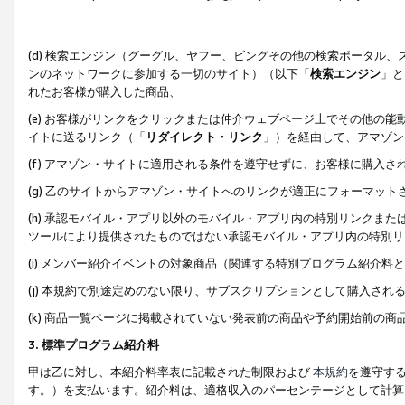
(d) 検索エンジン（グーグル、ヤフー、ビングその他の検索ポータル
ンのネットワークに参加する一切のサイト）（以下「
検索エンジン
」と
れたお客様が購入した商品、
(e) お客様がリンクをクリックまたは仲介ウェブページ上でその他の
イトに送るリンク（「
リダイレクト・リンク
」）を経由して、アマゾン
(f) アマゾン・サイトに適用される条件を遵守せずに、お客様に購入さ
(g) 乙のサイトからアマゾン・サイトへのリンクが適正にフォーマッ
(h) 承認モバイル・アプリ以外のモバイル・アプリ内の特別リンクまたはC
ツールにより提供されたものではない承認モバイル・アプリ内の特別リ
(i) メンバー紹介イベントの対象商品（関連する特別プログラム紹介料と
(j) 本規約で別途定めのない限り、サブスクリプションとして購入され
(k) 商品一覧ページに掲載されていない発表前の商品や予約開始前の商
3. 標準プログラム紹介料
甲は乙に対し、本紹介料率表に記載された制限および
本規約
を遵守す
す。）を支払います。紹介料は、適格収入のパーセンテージとして計算