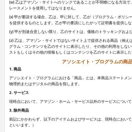
(w) 乙はアマゾン・サイトへのリンクであることが不明瞭になる方法
レースメントを使用してはなりません。
(x) 甲が要請する場合、乙は、甲に対して、乙が（プログラム・ポリ
を提供するものとします。乙が甲の要請にしたがって証明書を提供しな
(y) 甲が別途合意しない限り、乙のサイトは、価格のトラッキングお
(z) 乙は、アマゾン・サイトではないサイト上で提供される商品（例
グラム・コンテンツを乙のサイトに表示したり、その他の利用をしない
ストもしくはその他の情報もしくはコンテンツを乙のサイトに表示した
アソシエイト・プログラムの商
1. 商品
アソシエイト・プログラムにおける「商品」とは、本商品ステートメン
物理的またはデジタルの商品を指します。
2. サービス
現時点において、アマゾン・ホーム・サービス以外のサービスについて
3. 除外商品
前記にかかわらず、以下のアイテムおよびサービスは、現時点において
といいます。）