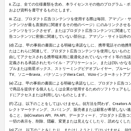
ii. 乙は、全ての仕様書類を含め、本ライセンスその他のプログラム
および資料を遵守するものとします。
iii. 乙は、プロダクト広告コンテンツを使用する際は毎回、アマゾ
ンテンツが最も直接的に関連するその他のページ）にのみリンクさせる
ンテンツをリンクさせず、またはプロダクト広告コンテンツに関連して
告コンテンツに密接に関連していない部分は、アマゾン・サイト以外の
(d) 乙は、甲の事前の書面による明確な承諾なしに、携帯電話その他
たはこれらに関連して、プロダクト広告コンテンツを使用しないものと
由してアクセスされる携帯端末用に最適化されていないサイト等の当該端
定義される承認されたモバイル・アプリケーション、または(3)いか
ブルまたは衛星ボックス、ストリーミングビデオプレイヤー、ブルーレイ
TV、ソニーBravia、パナソニックViera Cast、Vizioインター
(e) 乙は、甲の事前の書面による明確な承諾なしに、プロダクト広告
で商品を提供する個人もしくは企業が使用するためのソフトウェアもしくはその
ドにアクセスまたは利用しないものとします。
(f) 乙は、以下のことをしてはいけません。(i)方法を問わず、Creator
レクトマーケティング、スパミング、販売者または顧客が希望しない連
ること、(iii)Creators API、PA API、データフィード、プ
一切の表示を、削除、隠蔽、変更または見えなくしたり、読めなくした
(g) 乙は、以下のことをしたり、またはしようとしてはいけません。(