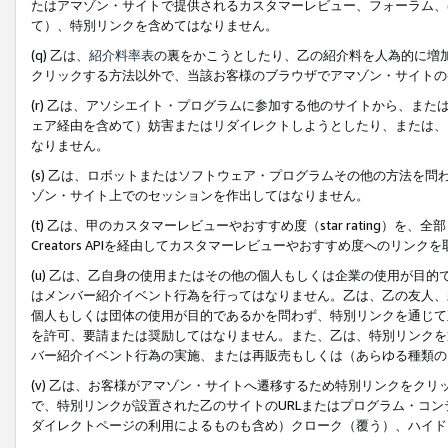
たはアマゾン・サイトで提供されるカスタマーレビュー、フォーラム、
て）、特別リンクを含めてはなりません。
(q) 乙は、
紹介料率表
の裏をかこうとしたり、乙の紹介料を人為的に増
クリックする方法以外で、当該お客様のブラウザでアマゾン・サイトの
(r) 乙は、アソシエイト・プログラムに参加する他のサイトから、ま
ェア経由を含めて）妨害またはリダイレクトしようとしたり、または、
なりません。
(s) 乙は、ロボットまたはソフトウェア・プログラムその他の方法を
ゾン・サイト上でのセッションを作出してはなりません。
(t) 乙は、甲のカスタマーレビューやおすすめ度（star rating
Creators APIを経由してカスタマーレビューやおすすめ度へのリンク
(u) 乙は、乙自身の使用またはその他の個人もしくは企業の使用が目
はメンバー紹介イベント行為を行ってはなりません。乙は、乙の友人、
個人もしくは団体の使用が目的であるかを問わず、特別リンクを通じて
を許可、要請または奨励してはなりません。また、乙は、特別リンクを
バー紹介イベント行為の実施、または再販売もしくは（あらゆる種類の
(v) 乙は、お客様がアマゾン・サイトへ遷移するため特別リンクをク
で、特別リンクが設置された乙のサイトのURLまたはプログラム・コ
ダイレクトページの利用によるものも含め）クローク（覆う）、ハイド