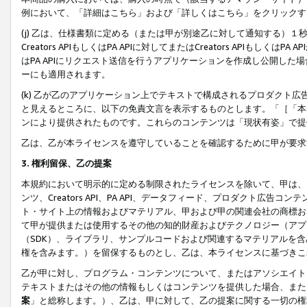
例において、「詳細はこちら」および「詳しくはこちら」をクリックす
(j) 乙は、仕様書類に定める（または甲が別途乙に対して通知する）
Creators APIもしくはPA APIに対してまたはCreators APIもしく
はPA APIにリクエスト送信を行うアプリケーションを作成し公開し
ーにも適用されます。
(k) 乙が乙のアプリケーション上でテキストで構成されるプロダクト
と見えるところに、以下の免責文言を表示するものとします。「［「本
ンにより提供されたものです。これらのコンテンツは「現状有姿」で提
乙は、乙が本ライセンスを遵守していることを確認するために甲が要求
3. 権利留保、乙の提案
本規約において明示的に定める制限されたライセンスを除いて、甲は、
ンツ、Creators API、PA API、データフィード、プロダクト
ト・サイト上の情報およびマテリアル、甲および甲の関連会社の商標お
て甲が提供または使用するその他の知的財産およびテクノロジー（アプ
（SDK）、ライブラリ、サンプルコードおよび関連するマテリアルを
権を含みます。）を留保するものとし、乙は、本ライセンスに基づきこ
乙が甲に対し、プログラム・コンテンツについて、またはアソシエイト
テキストまたはその他の情報もしくはコンテンツを提供した場合、また
案
」と総称します。）、乙は、甲に対して、乙の提案に関する一切の権