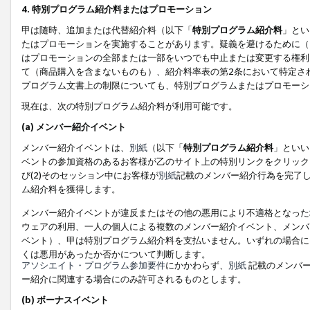
4. 特別プログラム紹介料またはプロモーション
甲は随時、追加または代替紹介料（以下「
特別プログラム紹介料
」とい
たはプロモーションを実施することがあります。疑義を避けるために（
はプロモーションの全部または一部をいつでも中止または変更する権利
て（商品購入を含まないものも）、紹介料率表の第2条において特定さ
プログラム文書上の制限についても、特別プログラムまたはプロモーシ
現在は、次の特別プログラム紹介料が利用可能です。
(a) メンバー紹介イベント
メンバー紹介イベントは、
別紙
（以下「
特別プログラム紹介料
」といい
ベントの参加資格のあるお客様が乙のサイト上の特別リンクをクリック
び(2)そのセッション中にお客様が
別紙
記載のメンバー紹介行為を完了
ム紹介料を獲得します。
メンバー紹介イベントが違反またはその他の悪用により不適格となった
ウェアの利用、一人の個人による複数のメンバー紹介イベント、メンバ
ベント）、甲は特別プログラム紹介料を支払いません。いずれの場合に
くは悪用があったか否かについて判断します。
アソシエイト・プログラム参加要件
にかかわらず、
別紙
記載のメンバー
ー紹介に関連する場合にのみ許可されるものとします。
(b) ボーナスイベント