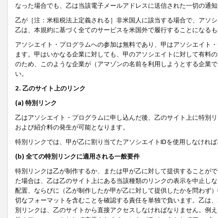
なった場合でも、乙は当該電子メールアドレスに送信された一切の通知
乙が［注：米租税法上定義される］非米国人に該当する場合で、アソシ
乙は、本規約に基づく全てのサービスを米国外で履行することになるも
アソシエイト・プログラムへの参加は無料であり、甲はアソシエイト・
ます。甲はいかなる企業に対しても、甲のアソシエイトに対して有料の
のため、このような企業が（アマゾンの名前を利用しようとする企業で
い。
2. 乙のサイト上のリンク
(a) 特別リンク
乙はアソシエイト・プログラムに申し込んだ後、乙のサイト上に特別リ
および紹介料の発生が可能となります。
特別リンクでは、甲が乙に割り当てたアソシエイトIDを使用しなけれ
(b) 全ての特別リンクに適用される一般要件
特別リンクは乙が制作するか、または甲が乙に対して提供することがで
た場合は、乙は乙のサイト上にある当該種類のリンクの表示を中止しな
配置、ならびに（乙が制作したか甲が乙に対して提供したかを問わず）
切なフォーマットを含むことを確認する責任を単独で負います。乙は、
別リンクは、乙のサイトから直接アクセスしなければなりません。例えば、