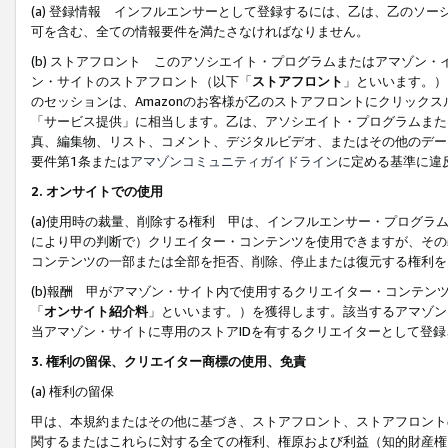
(a) 登録情報 インフルエンサーとして登録するには、乙は、乙のソ
可を含む、全ての情報要件を満たさなければなりません。
(b) ストアフロント このアソシエイト・プログラムまたはアマゾン
ン・サイトのストアフロント（以下「
ストアフロント
」といいます。）
のセッションは、Amazonのお客様が乙のストアフロントにクリック
「サービス提供」に相当します。乙は、アソシエイト・プログラムまた
真、編集物、リスト、コメント、デジタルビデオ、またはその他のデー
要件第1条または
アマゾンコミュニティガイドライン
に定める基準に違
2.
オンサイトでの使用
(a)使用時の裁量、削除する権利 甲は、インフルエンサー・プログラ
により甲の判断で）クリエイター・コンテンツを使用できますが、その
コンテンツの一部または全部を拒否、削除、停止または復元する権利を
(b)報酬 甲がアマゾン・サイト内で使用するクリエイター・コンテン
「
オンサイト紹介料
」といいます。）を獲得します。該当するアマゾン
当アマゾン・サイトに専用のストアIDを有するクリエイターとして登
3.
権利の留保、クリエイター商標の使用、免責
(a) 権利の留保
甲は、本規約またはその他に基づき、ストアフロント、ストアフロント
関するまたはこれらに対する全ての権利、権原および利益（知的財産権