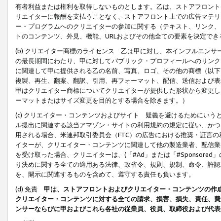
有者利益または権利を取得しないものとします。乙は、ストアフロントに
リエイターに報酬を支払うことなく、ストアフロント上での広告マテリア
ー・プログラムへのクリエイターの参加に関する（テキスト、リンク、
トのコンテンツ、外見、機能、URLおよびその他全ての要素を決定で
(b) クリエイター商標のライセンス 乙は甲に対し、本インフルエン
の最長期間にわたり、甲に対してパブリック・プロフィールへのリンク
に関連して甲に提供される乙の名前、写真、ロゴ、その他の商標（以下
複製、再生、翻案、翻訳、引用、再フォーマット、配信、送信および表
甲はクリエイター商標についてクリエイターが提供した形状から変更し
ーマットまたはサイズ変更を目的とする場合を除きます。）
(c) クリエイター・コンテンツおよびサイト 疑義を避けるためにい
ル提出に関連する該当アマゾン・サイトの利用規約の規定に従い、かつ、
用される場合、米連邦取引委員会（FTC）の広告における推奨・証言
イターが、クリエイター・コンテンツに関連して他の製造業者、配信業
を受け取った場合、クリエイターは、(「#Ad」または「#Sponsor
り決めに関する全ての適用ある法律、政省令、規則、規制、命令、許認
を、開示に関連するものを含めて、遵守する責任も負います。
(d) 免責
甲は、ストアフロントおよびクリエイター・コンテンツの作
クリエイター・コンテンツに対する全ての請求、損害、損失、責任、費
ンサーならびに甲およびこれら各社の従業員、役員、取締役および代表