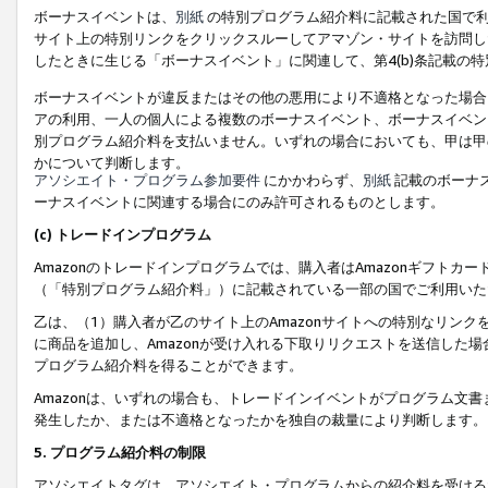
ボーナスイベントは、
別紙
の特別プログラム紹介料に記載された国で利
サイト上の特別リンクをクリックスルーしてアマゾン・サイトを訪問した
したときに生じる「ボーナスイベント」に関連して、第4(b)条記載の
ボーナスイベントが違反またはその他の悪用により不適格となった場合
アの利用、一人の個人による複数のボーナスイベント、ボーナスイベン
別プログラム紹介料を支払いません。いずれの場合においても、甲は甲
かについて判断します。
アソシエイト・プログラム参加要件
にかかわらず、
別紙
記載のボーナ
ーナスイベントに関連する場合にのみ許可されるものとします。
(c) トレードインプログラム
Amazonのトレードインプログラムでは、購入者はAmazonギフト
（「特別プログラム紹介料」）に記載されている一部の国でご利用いた
乙は、（1）購入者が乙のサイト上のAmazonサイトへの特別なリン
に商品を追加し、Amazonが受け入れる下取りリクエストを送信した場
プログラム紹介料を得ることができます。
Amazonは、いずれの場合も、トレードインイベントがプログラム文書
発生したか、または不適格となったかを独自の裁量により判断します。
5. プログラム紹介料の制限
アソシエイトタグは、アソシエイト・プログラムからの紹介料を受ける