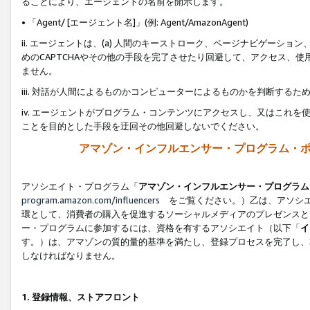
ることにより、エージェントの名前を開示します。
• 「Agent/ [エージェント名]」(例: Agent/AmazonAgent)
ii. エージェントは、(a) 人間のキーストローク、ページナビゲーシ
めのCAPTCHAやその他の手段を完了させたり回避して、アクセス、
ません。
iii. 対話が人間によるものかコンピューターによるものかを判断する
iv. エージェントがプログラム・コンテンツにアクセスし、又はこれ
ことを目的とした手段を迂回その他回避しないでください。
アマゾン・インフルエンサー・プログラム・
アソシエイト・プログラム「
アマゾン・インフルエンサー・プログラム
program.amazon.com/influencers
をご覧ください。）乙は、アソシエ
環として、消費者の購入を促進するソーシャルメディアのプレゼンスと
ー・プログラムに参加するには、資格を有するアソシエイト（以下「
イ
す。）は、アマゾンの質的量的基準を満たし、登録プロセスを完了し、
しなければなりません。
1.
登録情報、ストアフロント