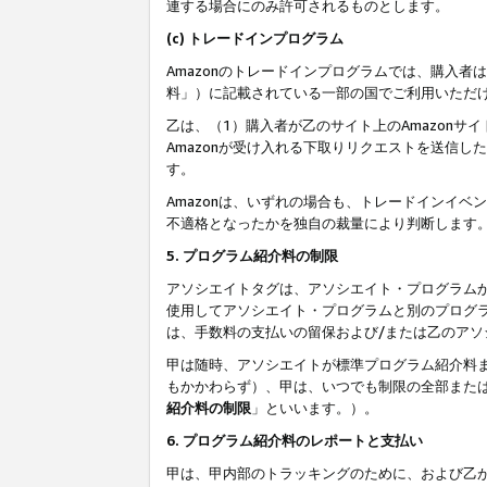
連する場合にのみ許可されるものとします。
(c) トレードインプログラム
Amazonのトレードインプログラムでは、購入者
料」）に記載されている一部の国でご利用いただ
乙は、（1）購入者が乙のサイト上のAmazon
Amazonが受け入れる下取りリクエストを送信し
す。
Amazonは、いずれの場合も、トレードインイベ
不適格となったかを独自の裁量により判断します
5. プログラム紹介料の制限
アソシエイトタグは、アソシエイト・プログラム
使用してアソシエイト・プログラムと別のプログ
は、手数料の支払いの留保および/または乙のア
甲は随時、アソシエイトが標準プログラム紹介料
もかかわらず）、甲は、いつでも制限の全部また
紹介料の制限
」といいます。）。
6. プログラム紹介料のレポートと支払い
甲は、甲内部のトラッキングのために、および乙