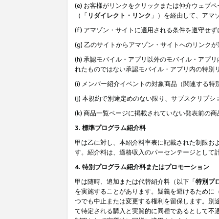
(e) お客様がリンクをクリックまたは仲介ウェ
（「
リダイレクト・リンク
」）を経由して、アマ
(f) アマゾン・サイトに適用される条件を遵守せ
(g) 乙のサイトからアマゾン・サイトへのリン
(h) 承認モバイル・アプリ以外のモバイル・アプリ
れたものではない承認モバイル・アプリ内の特別
(i) メンバー紹介イベントの対象商品（関連する
(j) 本規約で別途定めのない限り、サブスクリプ
(k) 商品一覧ページに掲載されていない発表前の
3. 標準プログラム紹介料
甲は乙に対し、本紹介料率表に記載された制限お
す。紹介料は、適格収入のパーセンテージとして
4. 特別プログラム紹介料またはプロモーション
甲は随時、追加または代替紹介料（以下「
特別プ
を実施することがあります。疑義を避けるために
つでも中止または変更する権利を留保します。別
て特定される購入と実質的に同種であるとして不