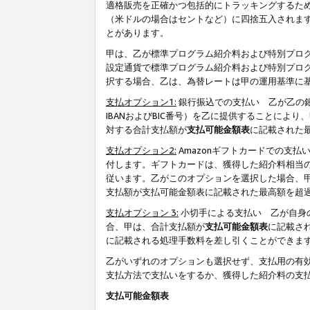
適格販売を正確かつ包括的にトラッキングするた
（米ドルの場合はセントなど）に四捨五入されま
とがあります。
甲は、乙が標準プログラム紹介料および特別プロ
設定通貨で標準プログラム紹介料および特別プロ
択する場合、乙は、為替レートは甲の運用基準に
支払オプション1:
銀行振込での支払い 乙が乙の銀
IBANおよびBIC番号）を乙に提供することに
対する合計支払額が
支払可能金額表
に記載された
支払オプション2:
Amazonギフトカードでの支
付します。ギフトカードは、獲得した紹介料相当
従います。乙がこのオプションを選択した場合、
支払額が支払可能金額表に記載された最高額を超
支払オプション 3:
小切手による支払い 乙が自身
合、甲は、合計支払額が
支払可能金額表
に記載さ
に記載される処理手数料を差し引くことができま
乙がいずれのオプションも選択せず、支払用の有
支払方法で支払いをするか、獲得した紹介料の支
支払可能金額表