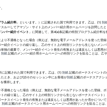
す。
グラム紹介料
」といいます。）に記載された国で利用できます。乙は、(1)
別
スルーしてアマゾン・サイト上のメンバー紹介用ホームページを訪問したとき
メンバー紹介イベント
」に関連して、第4(a)条記載の特別プログラム紹介料
により不適格となった場合（例えば、無効な電子メールアドレスを使った登録
バー紹介イベントの繰り返し、乙のサイト上の特別リンクから生じないメンバ
の単独の裁量で、メンバー紹介イベント発生の有無または違反もしくは悪用が
、
別紙
記載のメンバー紹介用ホームページへの特別リンクを貼ることは、乙サ
に記載された国で利用できます。乙は、(1)
別紙
記載のボーナスイベントの
たとき、および(2)そのセッション中にお客様が
別紙
記載のボーナスアクシ
料を獲得します。
り不適格となった場合（例えば、無効な電子メールアドレスを使った登録、ボ
ントの繰り返し、乙のサイト上の特別リンクから生じないボーナスイベント）
ボーナスイベント発生の有無または違反もしくは悪用があったか否かについて
、
別紙
記載のボーナスイベント用ホームページへの特別リンクを貼ることは