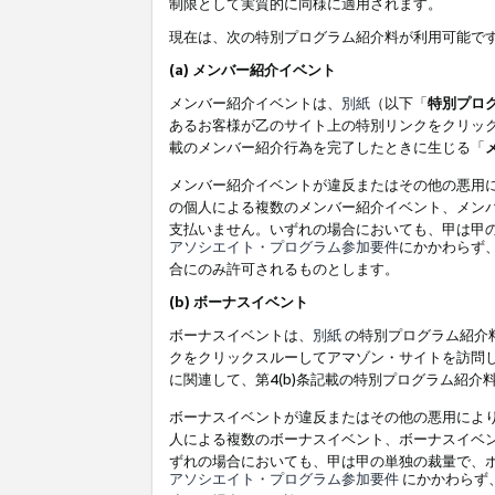
制限として実質的に同様に適用されます。
現在は、次の特別プログラム紹介料が利用可能で
(a) メンバー紹介イベント
メンバー紹介イベントは、
別紙
（以下「
特別プロ
あるお客様が乙のサイト上の特別リンクをクリック
載のメンバー紹介行為を完了したときに生じる「
メンバー紹介イベントが違反またはその他の悪用
の個人による複数のメンバー紹介イベント、メン
支払いません。いずれの場合においても、甲は甲
アソシエイト・プログラム参加要件
にかかわらず
合にのみ許可されるものとします。
(b) ボーナスイベント
ボーナスイベントは、
別紙
の特別プログラム紹介料
クをクリックスルーしてアマゾン・サイトを訪問し
に関連して、第4(b)条記載の特別プログラム紹介
ボーナスイベントが違反またはその他の悪用によ
人による複数のボーナスイベント、ボーナスイベ
ずれの場合においても、甲は甲の単独の裁量で、
アソシエイト・プログラム参加要件
にかかわらず