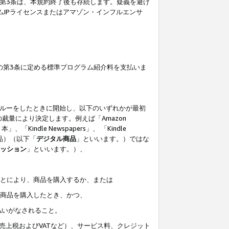
の第3条は、本規約終了後も存続します。疑義を避け
ムIPライセンスまたはアマゾン・インフルエンサ
の第3条に定める標準プログラム紹介料を支払いま
スルーをしたときに開始し、以下のいずれかが最初
裁量により決定します。例えば「Amazon
」、「Kindle Newspapers」、 「Kindle
は商品）（以下「
デジタル商品
」といいます。）ではな
ッション
」といいます。）、
ことにより、商品を購入するか、または
該商品を購入したとき、かつ、
払いがなされること。
売上税およびVATなど）、サービス料、クレジット