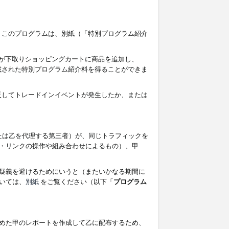
す。このプログラムは、別紙（「特別プログラム紹介
者が下取りショッピングカートに商品を追加し、
記載された特別プログラム紹介料を得ることができま
違反してトレードインイベントが発生したか、または
たは乙を代理する第三者）が、同じトラフィックを
・リンクの操作や組み合わせによるもの）、甲
疑義を避けるためにいうと（またいかなる期間に
いては、
別紙
をご覧ください（以下「
プログラム
めた甲のレポートを作成して乙に配布するため、