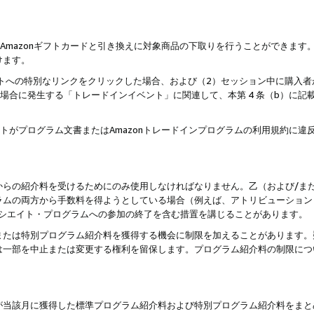
はAmazonギフトカードと引き換えに対象商品の下取りを行うことができま
けます。
サイトへの特別なリンクをクリックした場合、および（2）セッション中に購入
た場合に発生する「トレードインイベント」に関連して、本第 4 条（b）に
ントがプログラム文書またはAmazonトレードインプログラムの利用規約に
。
からの紹介料を受けるためにのみ使用しなければなりません。乙（および/ま
ラムの両方から手数料を得ようとしている場合（例えば、アトリビューション
ソシエイト・プログラムへの参加の終了を含む措置を講じることがあります。
または特別プログラム紹介料を獲得する機会に制限を加えることがあります。
は一部を中止または変更する権利を留保します。プログラム紹介料の制限につ
が当該月に獲得した標準プログラム紹介料および特別プログラム紹介料をまと