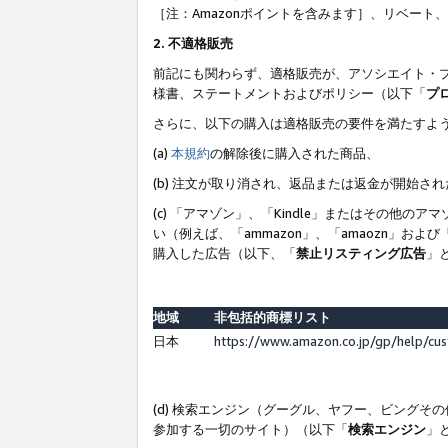
［注：Amazonポイントを含みます］、リベー
2. 不適格販売
前記にも関わらず、適格販売が、アソシエイト・
様書、ステートメントおよびポリシー（以下「
プ
さらに、以下の購入は適格販売の要件を満たすよ
(a)
本規約
の解除後に購入された商品、
(b) 注文が取り消され、返品または返金が開始さ
(c) 「アマゾン」、「Kindle」またはその
い（例えば、「ammazon」、「amaozn」お
購入した広告（以下、「
禁止リスティング広告
」
地域
非包括的商標リスト
日本
https://www.amazon.co.jp/gp/help/cu
(d) 検索エンジン（グーグル、ヤフー、ビング
参加する一切のサイト）（以下「
検索エンジン
」