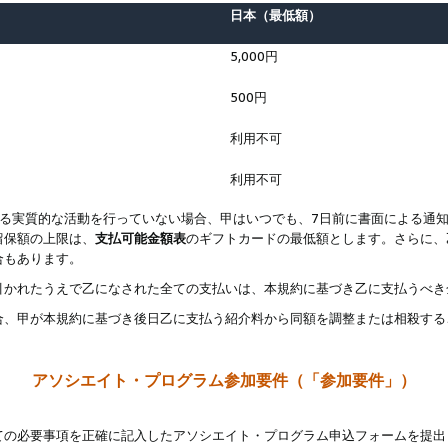
日本（最低額）
5,000円
500円
利用不可
利用不可
なる実質的な活動を行っていない場合、甲はいつでも、7日前に書面による通
留保額の上限は、
支払可能金額表
のギフトカードの最低額とします。さらに、
合もあります。
引かれたうえで乙になされた全ての支払いは、本規約に基づき乙に支払うべき
合、甲が本規約に基づき後日乙に支払う紹介料から同額を調整または相殺する
アソシエイト・プログラム参加要件（「参加要件」）
ての必要事項を正確に記入したアソシエイト・プログラム申込フォームを提出