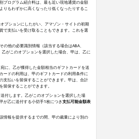
別プログラム紹介料は、最も近い現地通貨の金額
よりもわずかに高くなったり低くなったりするこ
のオプションにしたがい、アマゾン・サイトの初期
貨で支払いを受け取ることもできます。これを選
その他の必要識別情報（該当する場合はABA、
す。乙がこのオプションを選択した場合、甲は、乙に
ス宛に、乙が獲得した金額相当のギフトカードを送
カードの利用は、甲のギフトカードの利用条件に
の支払いを留保することができます。甲は、合計
を留保することができます。
を送付します。乙がこのオプションを選択した場
甲が乙に送付する小切手1枚につき
支払可能金額表
該情報を提供するまでの間、甲の裁量により別の