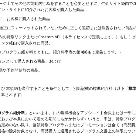
ブページ上でその他の能動的行為をすることを必要とせずに、仲介サイト経由で
ゾン・サイトに紹介されたお客様が購入した商品、
ずに、お客様に購入された商品、
クが適正にフォーマットされていないために正しく追跡または報告されない商品
内の特別リンクまたはCreators API（本ライセンスで定義します。）も
リンク経由で購入された商品、
特別プログラム紹介料とともに、紹介料率表の第4(a)条で定義します。）
ションとして購入される商品、および
商品や予約開始前の商品。
よび
本規約
を遵守することを条件として、
別紙
記載の標準紹介料（以下「
標
計算されます。
ログラム紹介料
」といいます。）の獲得機会をアソシエイト全員または一部に
（および本条において定める期間にもかかわらず）いうと、甲は、特別プログ
途定めのない限り、当該特別プログラムまたはプロモーションは全て（商品購
適格の除外対象となり、商品購入に適用されるプログラム文書上の制限につい