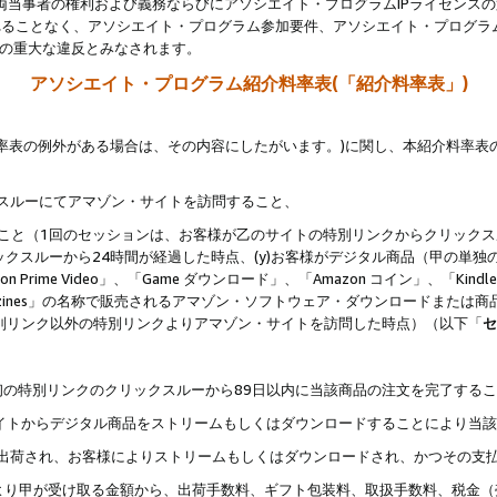
両当事者の権利および義務ならびにアソシエイト・プログラムIPライセンス
されることなく、アソシエイト・プログラム参加要件、アソシエイト・プログラ
約の重大な違反とみなされます。
アソシエイト・プログラム紹介料率表(「紹介料率表」)
料率表の例外がある場合は、その内容にしたがいます。)に関し、本紹介料率表
クスルーにてアマゾン・サイトを訪問すること、
じること（1回のセッションは、お客様が乙のサイトの特別リンクからクリック
ックスルーから24時間が経過した時点、(y)お客様がデジタル商品（甲の単独の
zon Prime Video」、「Game ダウンロード」、「Amazon コイン」、「Kindle 本
ndle Magazines」の名称で販売されるアマゾン・ソフトウェア・ダウンロードまた
特別リンク以外の特別リンクよりアマゾン・サイトを訪問した時点）（以下「
セ
、
、最初の特別リンクのクリックスルーから89日以内に当該商品の注文を完了する
ン・サイトからデジタル商品をストリームもしくはダウンロードすることにより当
様宛に出荷され、お客様によりストリームもしくはダウンロードされ、かつその支
より甲が受け取る金額から、出荷手数料、ギフト包装料、取扱手数料、税金（