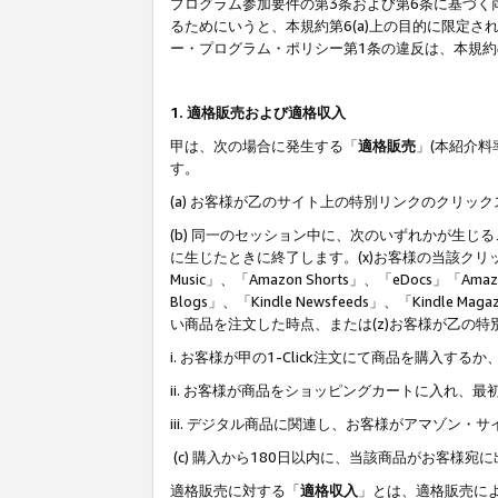
プログラム参加要件の第3条および第6条に基づく
るためにいうと、本規約第6(a)上の目的に限定
ー・プログラム・ポリシー第1条の違反は、本規
1. 適格販売および適格収入
甲は、次の場合に発生する「
適格販売
」(本紹介
す。
(a) お客様が乙のサイト上の特別リンクのクリッ
(b) 同一のセッション中に、次のいずれかが生
に生じたときに終了します。(x)お客様の当該クリ
Music」、「Amazon Shorts」、「eDocs」「Ama
Blogs」、「Kindle Newsfeeds」、「Ki
い商品を注文した時点、または(z)お客様が乙の
i. お客様が甲の1-Click注文にて商品を購入するか
ii. お客様が商品をショッピングカートに入れ
iii. デジタル商品に関連し、お客様がアマゾ
(c) 購入から180日以内に、当該商品がお客
適格販売に対する「
適格収入
」とは、適格販売に