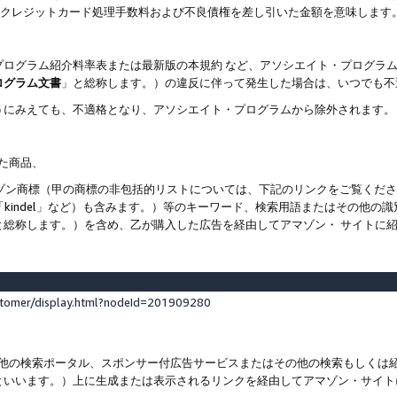
ト、クレジットカード処理手数料および不良債権を差し引いた金額を意味します
プログラム紹介料率表または最新版の本規約 など、アソシエイト・プログラ
ログラム文書
」と総称します。）の違反に伴って発生した場合は、いつでも不
うにみえても、不適格となり、アソシエイト・プログラムから除外されます。
れた商品、
他のアマゾン商標（甲の商標の非包括的リストについては、下記のリンクをご覧く
よび「kindel」など）も含みます。）等のキーワード、検索用語またはその
と総称します。）を含め、乙が購入した広告を経由してアマゾン・ サイトに
stomer/display.html?nodeId=201909280
その他の検索ポータル、スポンサー付広告サービスまたはその他の検索もしく
といいます。）上に生成または表示されるリンクを経由してアマゾン・サイト