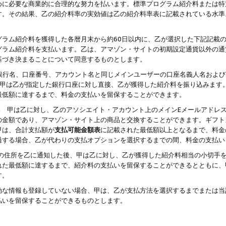
めに必要な商業的に合理的な努力を払います。標準プログラム紹介料または特
す。その結果、乙の紹介料率の実効値は乙の紹介料率表に記載されている水準
グラム紹介料を獲得した各暦月末から約60日以内に、乙が選択した下記記載
グラム紹介料を支払います。乙は、アマゾン・サイトの初期設定通貨以外の通
基づき決まることについて同意するものとします。
行名、口座番号、アカウント名と同じメインユーザーの口座名義人名および
より、甲は乙が指定した銀行口座に対し直接、乙が獲得した紹介料を振り込みま
最低額に達するまで、料金の支払いを留保することができます。
払い 甲は乙に対し、乙のアソシエイト・アカウント上のメインEメールアドレ
の金額であり、アマゾン・サイト上の商品と交換することができます。ギフト
甲は、合計支払額が
支払可能金額表
に記載された最低額以上となるまで、料金
過する場合、乙が代わりの支払オプションを選択するまでの間、料金の支払い
の住所を乙に通知した後、甲は乙に対し、乙が獲得した紹介料相当の小切手
れた最低額に達するまで、紹介料の支払いを留保することができるとともに、
す。
効な情報も登録していない場合、甲は、乙が支払方法を選択するまでまたは当
払いを留保することができるものとします。