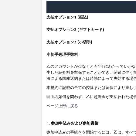
支払オプション1 (振込)
支払オプション2 (ギフトカード)
支払オプション3 (小切手)
小切手処理手数料
乙のアカウントが少なくとも1年にわたっていか
生した紹介料を留保することができ、閉鎖に伴う
法による国庫返納または時効によって失効する場
本規約に記載の全ての控除または留保により差し
理由の如何を問わず、乙に超過金が支払われた場
ページ上部に戻る
1. 参加申込みおよび参加資格
参加申込みの手続きを開始するには、乙は、すべ