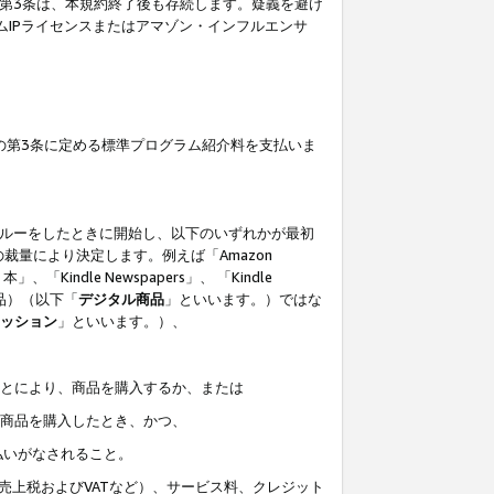
の第3条は、本規約終了後も存続します。疑義を避け
ムIPライセンスまたはアマゾン・インフルエンサ
の第3条に定める標準プログラム紹介料を支払いま
スルーをしたときに開始し、以下のいずれかが最初
裁量により決定します。例えば「Amazon
」、「Kindle Newspapers」、 「Kindle
は商品）（以下「
デジタル商品
」といいます。）ではな
ッション
」といいます。）、
ことにより、商品を購入するか、または
該商品を購入したとき、かつ、
払いがなされること。
売上税およびVATなど）、サービス料、クレジット