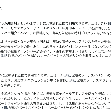
す。
グラム紹介料
」といいます。）に記載された国で利用できます。乙は、(1)
別
スルーしてアマゾン・サイト上のメンバー紹介用ホームページを訪問したとき
メンバー紹介イベント
」に関連して、第4(a)条記載の特別プログラム紹介料
により不適格となった場合（例えば、無効な電子メールアドレスを使った登録
バー紹介イベントの繰り返し、乙のサイト上の特別リンクから生じないメンバ
の単独の裁量で、メンバー紹介イベント発生の有無または違反もしくは悪用が
、
別紙
記載のメンバー紹介用ホームページへの特別リンクを貼ることは、乙サ
に記載された国で利用できます。乙は、(1)
別紙
記載のボーナスイベントの
たとき、および(2)そのセッション中にお客様が
別紙
記載のボーナスアクシ
料を獲得します。
り不適格となった場合（例えば、無効な電子メールアドレスを使った登録、ボ
ントの繰り返し、乙のサイト上の特別リンクから生じないボーナスイベント）
ボーナスイベント発生の有無または違反もしくは悪用があったか否かについて
、
別紙
記載のボーナスイベント用ホームページへの特別リンクを貼ることは