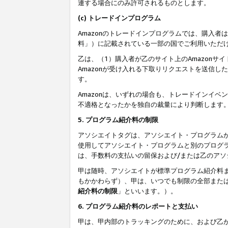
連する場合にのみ許可されるものとします。
(c) トレードインプログラム
Amazonのトレードインプログラムでは、購入者
料」）に記載されている一部の国でご利用いただ
乙は、（1）購入者が乙のサイト上のAmazon
Amazonが受け入れる下取りリクエストを送信し
す。
Amazonは、いずれの場合も、トレードインイベ
不適格となったかを独自の裁量により判断します
5. プログラム紹介料の制限
アソシエイトタグは、アソシエイト・プログラム
使用してアソシエイト・プログラムと別のプログ
は、手数料の支払いの留保および/または乙のア
甲は随時、アソシエイトが標準プログラム紹介料
もかかわらず）、甲は、いつでも制限の全部また
紹介料の制限
」といいます。）。
6. プログラム紹介料のレポートと支払い
甲は、甲内部のトラッキングのために、および乙