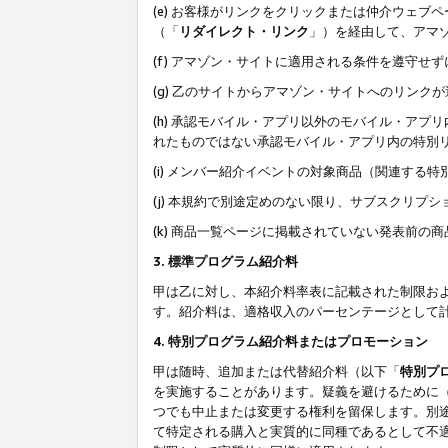
(e) お客様がリンクをクリックまたは仲介ウェ
（「
リダイレクト・リンク
」）を経由して、アマ
(f) アマゾン・サイトに適用される条件を遵守せ
(g) 乙のサイトからアマゾン・サイトへのリン
(h) 承認モバイル・アプリ以外のモバイル・アプリ
れたものではない承認モバイル・アプリ内の特別
(i) メンバー紹介イベントの対象商品（関連する
(j) 本規約で別途定めのない限り、サブスクリプ
(k) 商品一覧ページに掲載されていない発表前の
3. 標準プログラム紹介料
甲は乙に対し、本紹介料率表に記載された制限お
す。紹介料は、適格収入のパーセンテージとして
4. 特別プログラム紹介料またはプロモーション
甲は随時、追加または代替紹介料（以下「
特別プ
を実施することがあります。疑義を避けるために
つでも中止または変更する権利を留保します。別
て特定される購入と実質的に同種であるとして不