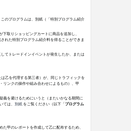
す。このプログラムは、別紙（「特別プログラム紹介
者が下取りショッピングカートに商品を追加し、
記載された特別プログラム紹介料を得ることができま
違反してトレードインイベントが発生したか、または
たは乙を代理する第三者）が、同じトラフィックを
・リンクの操作や組み合わせによるもの）、甲
疑義を避けるためにいうと（またいかなる期間に
いては、
別紙
をご覧ください（以下「
プログラム
めた甲のレポートを作成して乙に配布するため、