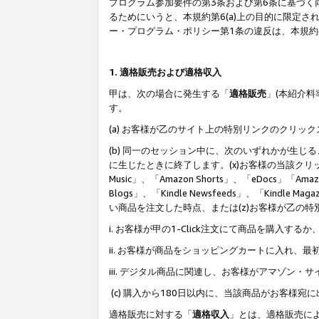
プログラム参加要件の第3条および第6条に基づく
るためにいうと、本規約第6(a)上の目的に限定
ー・プログラム・ポリシー第1条の違反は、本規
1. 適格販売および適格収入
甲は、次の場合に発生する「
適格販売
」(本紹介
す。
(a) お客様が乙のサイト上の特別リンクのクリッ
(b) 同一のセッション中に、次のいずれかが生
に生じたときに終了します。(x)お客様の当該クリ
Music」、「Amazon Shorts」、「eDocs」「Ama
Blogs」、「Kindle Newsfeeds」、「Ki
い商品を注文した時点、または(z)お客様が乙の
i. お客様が甲の1-Click注文にて商品を購入するか
ii. お客様が商品をショッピングカートに入れ
iii. デジタル商品に関連し、お客様がアマゾ
(c) 購入から180日以内に、当該商品がお客
適格販売に対する「
適格収入
」とは、適格販売に