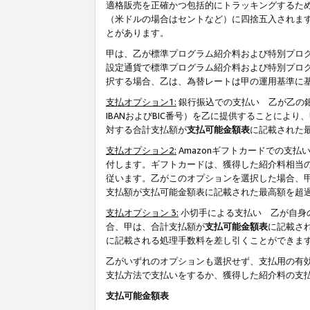
適格販売を正確かつ包括的にトラッキングするた
（米ドルの場合はセントなど）に四捨五入されま
とがあります。
甲は、乙が標準プログラム紹介料および特別プロ
設定通貨で標準プログラム紹介料および特別プロ
択する場合、乙は、為替レートは甲の運用基準に
支払オプション1:
銀行振込での支払い 乙が乙の銀
IBANおよびBIC番号）を乙に提供することに
対する合計支払額が
支払可能金額表
に記載された
支払オプション2:
Amazonギフトカードでの支
付します。ギフトカードは、獲得した紹介料相当
従います。乙がこのオプションを選択した場合、
支払額が支払可能金額表に記載された最高額を超
支払オプション 3:
小切手による支払い 乙が自身
合、甲は、合計支払額が
支払可能金額表
に記載さ
に記載される処理手数料を差し引くことができま
乙がいずれのオプションも選択せず、支払用の有
支払方法で支払いをするか、獲得した紹介料の支
支払可能金額表