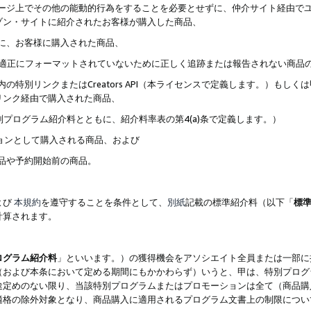
ブページ上でその他の能動的行為をすることを必要とせずに、仲介サイト経由で
ゾン・サイトに紹介されたお客様が購入した商品、
ずに、お客様に購入された商品、
クが適正にフォーマットされていないために正しく追跡または報告されない商品
内の特別リンクまたはCreators API（本ライセンスで定義します。）も
リンク経由で購入された商品、
特別プログラム紹介料とともに、紹介料率表の第4(a)条で定義します。）
ションとして購入される商品、および
商品や予約開始前の商品。
よび
本規約
を遵守することを条件として、
別紙
記載の標準紹介料（以下「
標
計算されます。
ログラム紹介料
」といいます。）の獲得機会をアソシエイト全員または一部に
（および本条において定める期間にもかかわらず）いうと、甲は、特別プログ
途定めのない限り、当該特別プログラムまたはプロモーションは全て（商品購
適格の除外対象となり、商品購入に適用されるプログラム文書上の制限につい