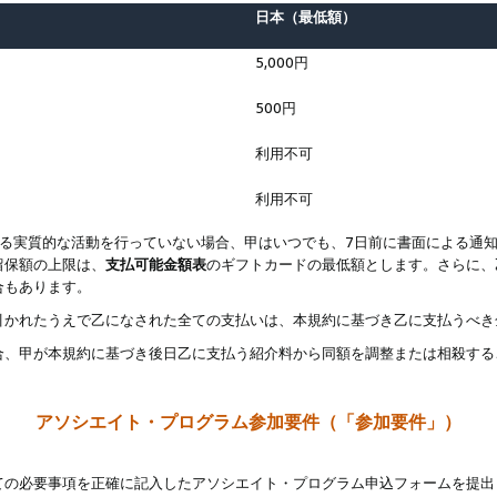
日本（最低額）
5,000円
500円
利用不可
利用不可
なる実質的な活動を行っていない場合、甲はいつでも、7日前に書面による通
留保額の上限は、
支払可能金額表
のギフトカードの最低額とします。さらに、
合もあります。
引かれたうえで乙になされた全ての支払いは、本規約に基づき乙に支払うべき
合、甲が本規約に基づき後日乙に支払う紹介料から同額を調整または相殺する
アソシエイト・プログラム参加要件（「参加要件」）
ての必要事項を正確に記入したアソシエイト・プログラム申込フォームを提出