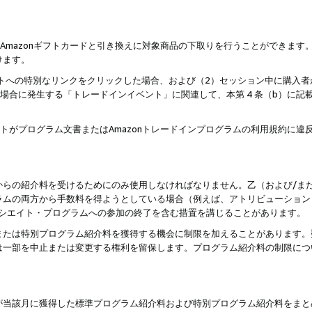
はAmazonギフトカードと引き換えに対象商品の下取りを行うことができま
けます。
サイトへの特別なリンクをクリックした場合、および（2）セッション中に購入
た場合に発生する「トレードインイベント」に関連して、本第 4 条（b）に
ントがプログラム文書またはAmazonトレードインプログラムの利用規約に
。
からの紹介料を受けるためにのみ使用しなければなりません。乙（および/ま
ラムの両方から手数料を得ようとしている場合（例えば、アトリビューション
ソシエイト・プログラムへの参加の終了を含む措置を講じることがあります。
または特別プログラム紹介料を獲得する機会に制限を加えることがあります。
は一部を中止または変更する権利を留保します。プログラム紹介料の制限につ
が当該月に獲得した標準プログラム紹介料および特別プログラム紹介料をまと