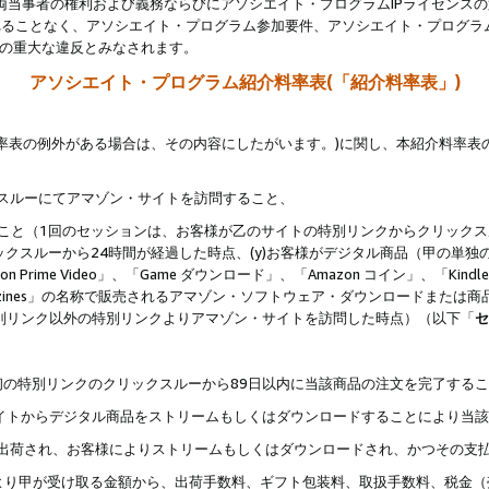
両当事者の権利および義務ならびにアソシエイト・プログラムIPライセンス
されることなく、アソシエイト・プログラム参加要件、アソシエイト・プログラ
約の重大な違反とみなされます。
アソシエイト・プログラム紹介料率表(「紹介料率表」)
料率表の例外がある場合は、その内容にしたがいます。)に関し、本紹介料率表
クスルーにてアマゾン・サイトを訪問すること、
じること（1回のセッションは、お客様が乙のサイトの特別リンクからクリック
ックスルーから24時間が経過した時点、(y)お客様がデジタル商品（甲の単独の
zon Prime Video」、「Game ダウンロード」、「Amazon コイン」、「Kindle 本
ndle Magazines」の名称で販売されるアマゾン・ソフトウェア・ダウンロードまた
特別リンク以外の特別リンクよりアマゾン・サイトを訪問した時点）（以下「
セ
、
、最初の特別リンクのクリックスルーから89日以内に当該商品の注文を完了する
ン・サイトからデジタル商品をストリームもしくはダウンロードすることにより当
様宛に出荷され、お客様によりストリームもしくはダウンロードされ、かつその支
より甲が受け取る金額から、出荷手数料、ギフト包装料、取扱手数料、税金（