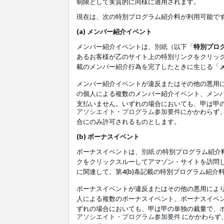
制限として実質的に同様に適用されます。
現在は、次の特別プログラム紹介料が利用可能で
(a) メンバー紹介イベント
メンバー紹介イベントは、
別紙
（以下「
特別プロ
あるお客様が乙のサイト上の特別リンクをクリック
載のメンバー紹介行為を完了したときに生じる「
メンバー紹介イベントが違反またはその他の悪用
の個人による複数のメンバー紹介イベント、メン
支払いません。いずれの場合においても、甲は甲
アソシエイト・プログラム参加要件
にかかわらず
合にのみ許可されるものとします。
(b) ボーナスイベント
ボーナスイベントは、
別紙
の特別プログラム紹介料
クをクリックスルーしてアマゾン・サイトを訪問し
に関連して、第4(b)条記載の特別プログラム紹介
ボーナスイベントが違反またはその他の悪用によ
人による複数のボーナスイベント、ボーナスイベ
ずれの場合においても、甲は甲の単独の裁量で、
アソシエイト・プログラム参加要件
にかかわらず