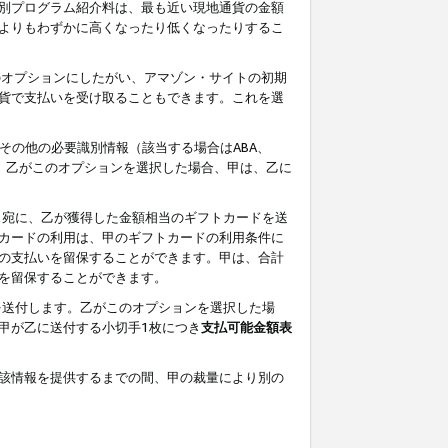
別プログラム紹介料は、最も近い現地通貨の金額
よりもわずかに高くなったり低くなったりするこ
のオプションにしたがい、アマゾン・サイトの初期
貨で支払いを受け取ることもできます。これを選
その他の必要識別情報（該当する場合はABA、
す。乙がこのオプションを選択した場合、甲は、乙に
ス宛に、乙が獲得した金額相当のギフトカードを送
カードの利用は、甲のギフトカードの利用条件に
の支払いを留保することができます。甲は、合計
を留保することができます。
を送付します。乙がこのオプションを選択した場
甲が乙に送付する小切手1枚につき
支払可能金額表
該情報を提供するまでの間、甲の裁量により別の