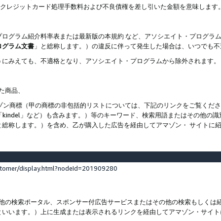
ト、クレジットカード処理手数料および不良債権を差し引いた金額を意味します
プログラム紹介料率表または最新版の本規約 など、アソシエイト・プログラ
ログラム文書
」と総称します。）の違反に伴って発生した場合は、いつでも不
うにみえても、不適格となり、アソシエイト・プログラムから除外されます。
れた商品、
他のアマゾン商標（甲の商標の非包括的リストについては、下記のリンクをご覧く
よび「kindel」など）も含みます。）等のキーワード、検索用語またはその
と総称します。）を含め、乙が購入した広告を経由してアマゾン・ サイトに
stomer/display.html?nodeId=201909280
その他の検索ポータル、スポンサー付広告サービスまたはその他の検索もしく
といいます。）上に生成または表示されるリンクを経由してアマゾン・サイト