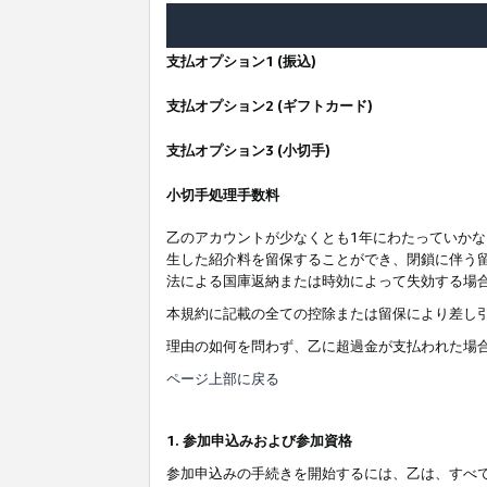
支払オプション1 (振込)
支払オプション2 (ギフトカード)
支払オプション3 (小切手)
小切手処理手数料
乙のアカウントが少なくとも1年にわたっていか
生した紹介料を留保することができ、閉鎖に伴う
法による国庫返納または時効によって失効する場
本規約に記載の全ての控除または留保により差し
理由の如何を問わず、乙に超過金が支払われた場
ページ上部に戻る
1. 参加申込みおよび参加資格
参加申込みの手続きを開始するには、乙は、すべ