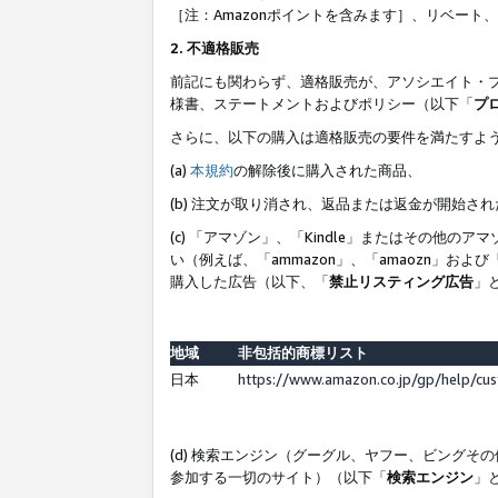
［注：Amazonポイントを含みます］、リベー
2. 不適格販売
前記にも関わらず、適格販売が、アソシエイト・
様書、ステートメントおよびポリシー（以下「
プ
さらに、以下の購入は適格販売の要件を満たすよ
(a)
本規約
の解除後に購入された商品、
(b) 注文が取り消され、返品または返金が開始さ
(c) 「アマゾン」、「Kindle」またはその
い（例えば、「ammazon」、「amaozn」お
購入した広告（以下、「
禁止リスティング広告
」
地域
非包括的商標リスト
日本
https://www.amazon.co.jp/gp/help/cu
(d) 検索エンジン（グーグル、ヤフー、ビング
参加する一切のサイト）（以下「
検索エンジン
」