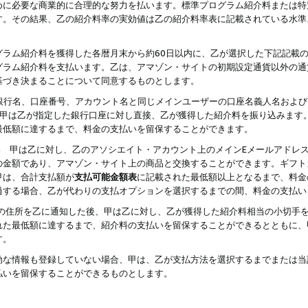
めに必要な商業的に合理的な努力を払います。標準プログラム紹介料または特
す。その結果、乙の紹介料率の実効値は乙の紹介料率表に記載されている水準
グラム紹介料を獲得した各暦月末から約60日以内に、乙が選択した下記記載
グラム紹介料を支払います。乙は、アマゾン・サイトの初期設定通貨以外の通
基づき決まることについて同意するものとします。
行名、口座番号、アカウント名と同じメインユーザーの口座名義人名および
より、甲は乙が指定した銀行口座に対し直接、乙が獲得した紹介料を振り込みま
最低額に達するまで、料金の支払いを留保することができます。
払い 甲は乙に対し、乙のアソシエイト・アカウント上のメインEメールアドレ
の金額であり、アマゾン・サイト上の商品と交換することができます。ギフト
甲は、合計支払額が
支払可能金額表
に記載された最低額以上となるまで、料金
過する場合、乙が代わりの支払オプションを選択するまでの間、料金の支払い
の住所を乙に通知した後、甲は乙に対し、乙が獲得した紹介料相当の小切手
れた最低額に達するまで、紹介料の支払いを留保することができるとともに、
す。
効な情報も登録していない場合、甲は、乙が支払方法を選択するまでまたは当
払いを留保することができるものとします。