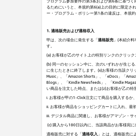
プログラム参加要件の第3条および第6条に基づく
るためにいうと、本規約第6(a)上の目的に限定
ー・プログラム・ポリシー第1条の違反は、本規
1. 適格販売および適格収入
甲は、次の場合に発生する「
適格販売
」(本紹介
す。
(a) お客様が乙のサイト上の特別リンクのクリッ
(b) 同一のセッション中に、次のいずれかが生
に生じたときに終了します。(x)お客様の当該クリ
Music」、「Amazon Shorts」、「eDocs」「Ama
Blogs」、「Kindle Newsfeeds」、「Ki
い商品を注文した時点、または(z)お客様が乙の
i. お客様が甲の1-Click注文にて商品を購入するか
ii. お客様が商品をショッピングカートに入れ
iii. デジタル商品に関連し、お客様がアマゾ
(c) 購入から180日以内に、当該商品がお客
適格販売に対する「
適格収入
」とは、適格販売に