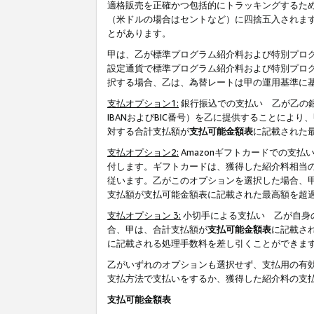
適格販売を正確かつ包括的にトラッキングするた
（米ドルの場合はセントなど）に四捨五入されま
とがあります。
甲は、乙が標準プログラム紹介料および特別プロ
設定通貨で標準プログラム紹介料および特別プロ
択する場合、乙は、為替レートは甲の運用基準に
支払オプション1:
銀行振込での支払い 乙が乙の銀
IBANおよびBIC番号）を乙に提供することに
対する合計支払額が
支払可能金額表
に記載された
支払オプション2:
Amazonギフトカードでの支
付します。ギフトカードは、獲得した紹介料相当
従います。乙がこのオプションを選択した場合、
支払額が支払可能金額表に記載された最高額を超
支払オプション 3:
小切手による支払い 乙が自身
合、甲は、合計支払額が
支払可能金額表
に記載さ
に記載される処理手数料を差し引くことができま
乙がいずれのオプションも選択せず、支払用の有
支払方法で支払いをするか、獲得した紹介料の支
支払可能金額表