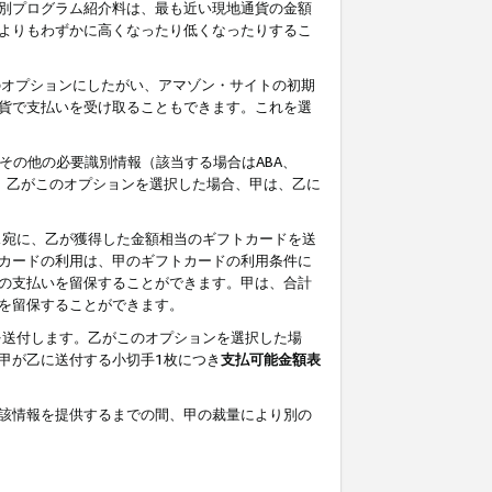
別プログラム紹介料は、最も近い現地通貨の金額
よりもわずかに高くなったり低くなったりするこ
のオプションにしたがい、アマゾン・サイトの初期
貨で支払いを受け取ることもできます。これを選
その他の必要識別情報（該当する場合はABA、
す。乙がこのオプションを選択した場合、甲は、乙に
ス宛に、乙が獲得した金額相当のギフトカードを送
カードの利用は、甲のギフトカードの利用条件に
の支払いを留保することができます。甲は、合計
を留保することができます。
を送付します。乙がこのオプションを選択した場
甲が乙に送付する小切手1枚につき
支払可能金額表
該情報を提供するまでの間、甲の裁量により別の