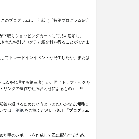
す。このプログラムは、別紙（「特別プログラム紹介
者が下取りショッピングカートに商品を追加し、
記載された特別プログラム紹介料を得ることができま
違反してトレードインイベントが発生したか、または
たは乙を代理する第三者）が、同じトラフィックを
・リンクの操作や組み合わせによるもの）、甲
疑義を避けるためにいうと（またいかなる期間に
いては、
別紙
をご覧ください（以下「
プログラム
めた甲のレポートを作成して乙に配布するため、