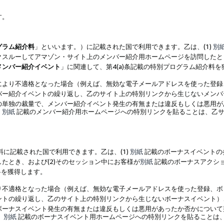
す。
グラム紹介料
」といいます。）に記載された国で利用できます。乙は、(1)
別
スルーしてアマゾン・サイト上のメンバー紹介用ホームページを訪問したとき
メンバー紹介イベント
」に関連して、第4(a)条記載の特別プログラム紹介料
により不適格となった場合（例えば、無効な電子メールアドレスを使った登録
バー紹介イベントの繰り返し、乙のサイト上の特別リンクから生じないメンバ
の単独の裁量で、メンバー紹介イベント発生の有無または違反もしくは悪用が
、
別紙
記載のメンバー紹介用ホームページへの特別リンクを貼ることは、乙サ
に記載された国で利用できます。乙は、(1)
別紙
記載のボーナスイベントの
たとき、および(2)そのセッション中にお客様が
別紙
記載のボーナスアクシ
料を獲得します。
り不適格となった場合（例えば、無効な電子メールアドレスを使った登録、ボ
ントの繰り返し、乙のサイト上の特別リンクから生じないボーナスイベント）
ボーナスイベント発生の有無または違反もしくは悪用があったか否かについて
、
別紙
記載のボーナスイベント用ホームページへの特別リンクを貼ることは