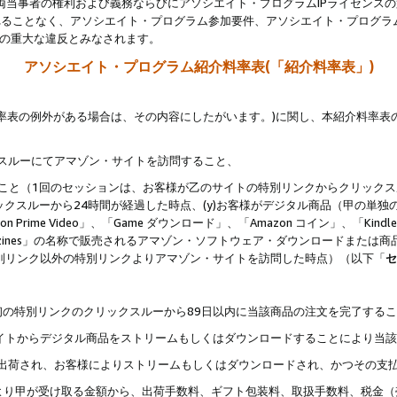
両当事者の権利および義務ならびにアソシエイト・プログラムIPライセンス
されることなく、アソシエイト・プログラム参加要件、アソシエイト・プログラ
約の重大な違反とみなされます。
アソシエイト・プログラム紹介料率表(「紹介料率表」)
料率表の例外がある場合は、その内容にしたがいます。)に関し、本紹介料率表
クスルーにてアマゾン・サイトを訪問すること、
じること（1回のセッションは、お客様が乙のサイトの特別リンクからクリック
ックスルーから24時間が経過した時点、(y)お客様がデジタル商品（甲の単独の
zon Prime Video」、「Game ダウンロード」、「Amazon コイン」、「Kindle 本
ndle Magazines」の名称で販売されるアマゾン・ソフトウェア・ダウンロードまた
特別リンク以外の特別リンクよりアマゾン・サイトを訪問した時点）（以下「
セ
、
、最初の特別リンクのクリックスルーから89日以内に当該商品の注文を完了する
ン・サイトからデジタル商品をストリームもしくはダウンロードすることにより当
様宛に出荷され、お客様によりストリームもしくはダウンロードされ、かつその支
より甲が受け取る金額から、出荷手数料、ギフト包装料、取扱手数料、税金（