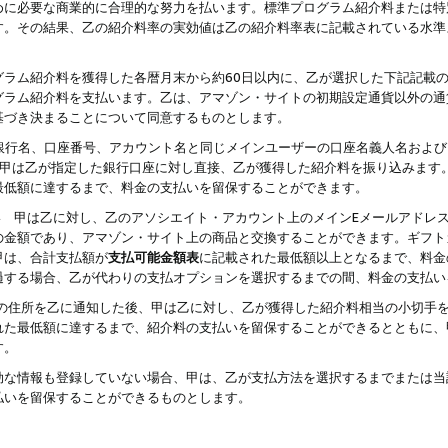
めに必要な商業的に合理的な努力を払います。標準プログラム紹介料または特
す。その結果、乙の紹介料率の実効値は乙の紹介料率表に記載されている水準
グラム紹介料を獲得した各暦月末から約60日以内に、乙が選択した下記記載
グラム紹介料を支払います。乙は、アマゾン・サイトの初期設定通貨以外の通
基づき決まることについて同意するものとします。
行名、口座番号、アカウント名と同じメインユーザーの口座名義人名および
より、甲は乙が指定した銀行口座に対し直接、乙が獲得した紹介料を振り込みま
最低額に達するまで、料金の支払いを留保することができます。
払い 甲は乙に対し、乙のアソシエイト・アカウント上のメインEメールアドレ
の金額であり、アマゾン・サイト上の商品と交換することができます。ギフト
甲は、合計支払額が
支払可能金額表
に記載された最低額以上となるまで、料金
過する場合、乙が代わりの支払オプションを選択するまでの間、料金の支払い
の住所を乙に通知した後、甲は乙に対し、乙が獲得した紹介料相当の小切手
れた最低額に達するまで、紹介料の支払いを留保することができるとともに、
す。
効な情報も登録していない場合、甲は、乙が支払方法を選択するまでまたは当
払いを留保することができるものとします。