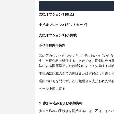
支払オプション1 (振込)
支払オプション2 (ギフトカード)
支払オプション3 (小切手)
小切手処理手数料
乙のアカウントが少なくとも1年にわたっていか
生した紹介料を留保することができ、閉鎖に伴う
法による国庫返納または時効によって失効する場
本規約に記載の全ての控除または留保により差し
理由の如何を問わず、乙に超過金が支払われた場
ページ上部に戻る
1. 参加申込みおよび参加資格
参加申込みの手続きを開始するには、乙は、すべ