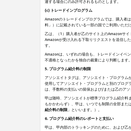
連する場合にのみ許可されるものとします。
(c) トレードインプログラム
Amazonのトレードインプログラムでは、購入者
料」）に記載されている一部の国でご利用いただ
乙は、（1）購入者が乙のサイト上のAmazon
Amazonが受け入れる下取りリクエストを送信し
す。
Amazonは、いずれの場合も、トレードインイベ
不適格となったかを独自の裁量により判断します
5. プログラム紹介料の制限
アソシエイトタグは、アソシエイト・プログラム
使用してアソシエイト・プログラムと別のプログ
は、手数料の支払いの留保および/または乙のア
甲は随時、アソシエイトが標準プログラム紹介料
もかかわらず）、甲は、いつでも制限の全部また
紹介料の制限
」といいます。）。
6. プログラム紹介料のレポートと支払い
甲は、甲内部のトラッキングのために、および乙