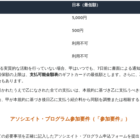
日本（最低額）
5,000円
500円
利用不可
利用不可
なる実質的な活動を行っていない場合、甲はいつでも、7日前に書面による通
留保額の上限は、
支払可能金額表
のギフトカードの最低額とします。さらに、
合もあります。
引かれたうえで乙になされた全ての支払いは、本規約に基づき乙に支払うべき
合、甲が本規約に基づき後日乙に支払う紹介料から同額を調整または相殺する
アソシエイト・プログラム参加要件（「参加要件」）
ての必要事項を正確に記入したアソシエイト・プログラム申込フォームを提出