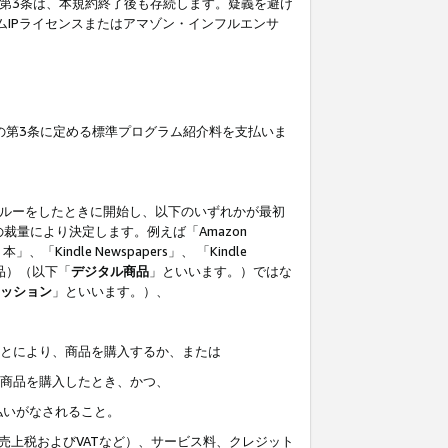
の第3条は、本規約終了後も存続します。疑義を避け
ムIPライセンスまたはアマゾン・インフルエンサ
の第3条に定める標準プログラム紹介料を支払いま
スルーをしたときに開始し、以下のいずれかが最初
裁量により決定します。例えば「Amazon
」、「Kindle Newspapers」、 「Kindle
は商品）（以下「
デジタル商品
」といいます。）ではな
ッション
」といいます。）、
ことにより、商品を購入するか、または
該商品を購入したとき、かつ、
払いがなされること。
売上税およびVATなど）、サービス料、クレジット