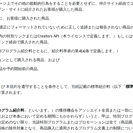
ブページ上でその他の能動的行為をすることを必要とせずに、仲介サイト経由で
ゾン・サイトに紹介されたお客様が購入した商品、
ずに、お客様に購入された商品、
クが適正にフォーマットされていないために正しく追跡または報告されない商品
内の特別リンクまたはCreators API（本ライセンスで定義します。）も
リンク経由で購入された商品、
特別プログラム紹介料とともに、紹介料率表の第4(a)条で定義します。）
ションとして購入される商品、および
商品や予約開始前の商品。
よび
本規約
を遵守することを条件として、
別紙
記載の標準紹介料（以下「
標
計算されます。
ログラム紹介料
」といいます。）の獲得機会をアソシエイト全員または一部に
（および本条において定める期間にもかかわらず）いうと、甲は、特別プログ
途定めのない限り、当該特別プログラムまたはプロモーションは全て（商品購
適格の除外対象となり、商品購入に適用されるプログラム文書上の制限につい