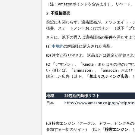
［注：Amazonポイントを含みます］、リベー
2. 不適格販売
前記にも関わらず、適格販売が、アソシエイト・
様書、ステートメントおよびポリシー（以下「
プ
さらに、以下の購入は適格販売の要件を満たすよ
(a)
本規約
の解除後に購入された商品、
(b) 注文が取り消され、返品または返金が開始さ
(c) 「アマゾン」、「Kindle」またはその
い（例えば、「ammazon」、「amaozn」お
購入した広告（以下、「
禁止リスティング広告
」
地域
非包括的商標リスト
日本
https://www.amazon.co.jp/gp/help/cu
(d) 検索エンジン（グーグル、ヤフー、ビング
参加する一切のサイト）（以下「
検索エンジン
」