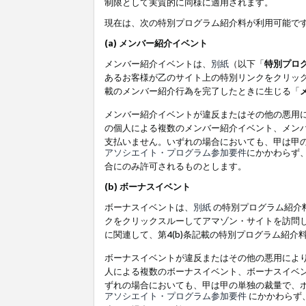
制限として実質的に同様に適用されます。
現在は、次の特別プログラム紹介料が利用可能で
(a) メンバー紹介イベント
メンバー紹介イベントは、
別紙
（以下「
特別プロ
あるお客様が乙のサイト上の特別リンクをクリック
載のメンバー紹介行為を完了したときに生じる「
メンバー紹介イベントが違反またはその他の悪用
の個人による複数のメンバー紹介イベント、メン
支払いません。いずれの場合においても、甲は甲
アソシエイト・プログラム参加要件
にかかわらず
合にのみ許可されるものとします。
(b) ボーナスイベント
ボーナスイベントは、
別紙
の特別プログラム紹介料
クをクリックスルーしてアマゾン・サイトを訪問し
に関連して、第4(b)条記載の特別プログラム紹介
ボーナスイベントが違反またはその他の悪用によ
人による複数のボーナスイベント、ボーナスイベ
ずれの場合においても、甲は甲の単独の裁量で、
アソシエイト・プログラム参加要件
にかかわらず