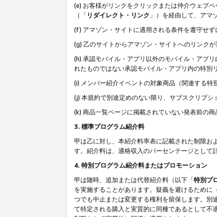
(e) お客様がリンクをクリックまたは仲介ウェ
（「
リダイレクト・リンク
」）を経由して、アマ
(f) アマゾン・サイトに適用される条件を遵守せ
(g) 乙のサイトからアマゾン・サイトへのリン
(h) 承認モバイル・アプリ以外のモバイル・アプリ
れたものではない承認モバイル・アプリ内の特別
(i) メンバー紹介イベントの対象商品（関連する
(j) 本規約で別途定めのない限り、サブスクリプ
(k) 商品一覧ページに掲載されていない発表前の
3. 標準プログラム紹介料
甲は乙に対し、本紹介料率表に記載された制限お
す。紹介料は、適格収入のパーセンテージとして
4. 特別プログラム紹介料またはプロモーション
甲は随時、追加または代替紹介料（以下「
特別プ
を実施することがあります。疑義を避けるために
つでも中止または変更する権利を留保します。別
て特定される購入と実質的に同種であるとして不