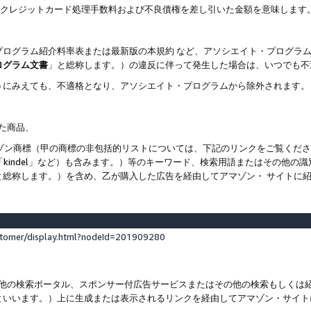
ト、クレジットカード処理手数料および不良債権を差し引いた金額を意味します
プログラム紹介料率表または最新版の本規約 など、アソシエイト・プログラ
ログラム文書
」と総称します。）の違反に伴って発生した場合は、いつでも不
うにみえても、不適格となり、アソシエイト・プログラムから除外されます。
れた商品、
他のアマゾン商標（甲の商標の非包括的リストについては、下記のリンクをご覧く
よび「kindel」など）も含みます。）等のキーワード、検索用語またはその
と総称します。）を含め、乙が購入した広告を経由してアマゾン・ サイトに
stomer/display.html?nodeId=201909280
その他の検索ポータル、スポンサー付広告サービスまたはその他の検索もしく
といいます。）上に生成または表示されるリンクを経由してアマゾン・サイト