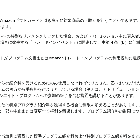
はAmazonギフトカードと引き換えに対象商品の下取りを行うことができま
けます。
サイトへの特別なリンクをクリックした場合、および（2）セッション中に購入
た場合に発生する「トレードインイベント」に関連して、本第 4 条（b）に
ントがプログラム文書またはAmazonトレードインプログラムの利用規約に
。
からの紹介料を受けるためにのみ使用しなければなりません。乙（および/ま
ラムの両方から手数料を得ようとしている場合（例えば、アトリビューション
ソシエイト・プログラムへの参加の終了を含む措置を講じることがあります。
または特別プログラム紹介料を獲得する機会に制限を加えることがあります。
は一部を中止または変更する権利を留保します。プログラム紹介料の制限につ
が当該月に獲得した標準プログラム紹介料および特別プログラム紹介料をまと