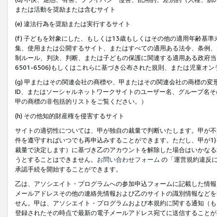
または活動を奨励または含むサイト
(e) 違法行為を奨励または実行するサイト
(f) 子どもを対象にした、もしくは13歳もしくはその他の適用年齢
集、使用または公開するサイト、またはすべての適用ある法令、条例、
制ルール、判決、判断、または子どもの保護に関連する適用ある政府当局の要
6501-6506)もしくはこれらに基づき公布された規則、または児童オ
(g) 甲またはその関連会社の商標や、甲またはその関連会社の商標の
ID、またはソーシャルネットワークサイトのユーザー名、グループ名
甲の商標の非包括的リストをご覧ください。）
(h) その他知的財産権を侵害するサイト
サイトの適切性については、甲が独自の裁量で判断いたします。甲が不
件を遵守すればいつでも再申込みすることができます。ただし、甲が1)
裁量で決定します）に基づき乙のアカウントを解除した場合はいかなる
うとすることはできません。
お問い合わせフォーム
の「運営規約違反に
承認手続を開始することができます。
乙は、アソシエイト・プログラムへの参加申込フォームに記載した情報
メールアドレスその他の連絡先情報および乙のサイトの識別情報などを
せん。甲は、アソシエイト・プログラムおよび本規約に関する通知（も
登録されたその時点で最新の電子メールアドレス宛てに送信することが