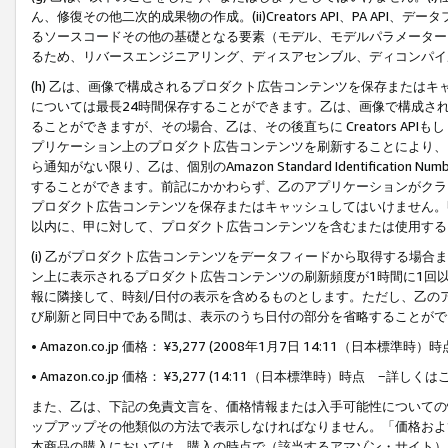
ん、修復その他二次的成果物の作成。(ii)Creators API、PA 
るソースコードその他の基礎となる要素（モデル、モデルパラメーター
るため、リバースエンジニアリング、ディスアセンブル、ディコンパイ
(h) 乙は、画像で構成されるプロダクト広告コンテンツを保存または
については最長24時間保存することができます。乙は、画像で構成さ
ることができますが、その場合、乙は、その後直ちに Creators AP
プリケーション上のプロダクト広告コンテンツを刷新することにより、
ら通知がない限り、乙は、個別のAmazon Standard Identification Nu
することができます。前記にかかわらず、乙のアプリケーションがクラ
プロダクト広告コンテンツを保存またはキャッシュしてはいけません。
以内に、甲に対して、プロダクト広告コンテンツを含むまたは使用する
(i) 乙がプロダクト広告コンテンツをデータフィードから取得する場合または
ン上に表示されるプロダクト広告コンテンツの刷新頻度が1時間に1回
報に隣接して、時刻/日付の表示を含めるものとします。ただし、乙の
び刷新と同日中である間は、表示のうち日付の部分を省略することがで
• Amazon.co.jp 価格： ¥3,277 (2008年1月7日 14:11（日本標準
• Amazon.co.jp 価格： ¥3,277 (14:11（日本標準時）時点 −詳しくは
また、乙は、下記の免責文言を、価格情報または入手可能性についての
ップアップその他類似の方法で表示しなければなりません。「価格およ
本商品の購入においては、購入の時点で（該当するアマゾン・サイト）