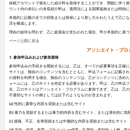
休眠アカウントで発生した紹介料を留保することができ、閉鎖に伴う留
ウント内の未払いの未収紹介料は、適用法による国庫返納または時効に
本規約に記載の全ての控除または留保により差し引かれたうえで乙にな
済を構成します。
理由の如何を問わず、乙に超過金が支払われた場合、甲が本規約に基づ
ページ上部に戻る
アソシエイト・プロ
1. 参加申込みおよび参加資格
参加申込みの手続きを開始するには、乙は、すべての必要事項を正確に
サイトは、独自のコンテンツを含むとともに、申込フォームに記載され
の資料を利用する場合、独自のコンテンツは、乙がコンテンツに含めた
ォームには、乙のサイトを特定する必要があります。甲は、乙の申込フ
合、乙のサイトはアソシエイト・プログラムに参加できず、乙は、乙の
不適切なサイトの例としては以下のようなものが含まれます。
(a) 性的に露骨な内容を奨励または含むサイト
(b) 暴力を奨励するまたは暴力的内容を含むサイト、または潜在的に
(c) 虚偽、不正、名誉毀損または中傷的な内容を奨励または含むサイト
(d) 不快、迷惑、有害、プライバシー侵害、乱用的、差別的（人種、