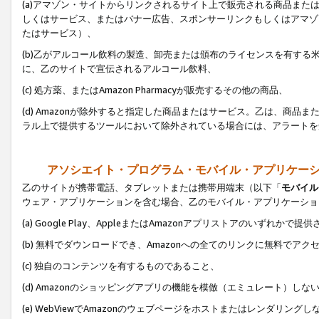
(a)アマゾン・サイトからリンクされるサイト上で販売される商品またはサ
しくはサービス、またはバナー広告、スポンサーリンクもしくはアマゾ
たはサービス）、
(b)乙がアルコール飲料の製造、卸売または頒布のライセンスを有す
に、乙のサイトで宣伝されるアルコール飲料、
(c) 処方薬、またはAmazon Pharmacyが販売するその他の商品、
(d) Amazonが除外すると指定した商品またはサービス。乙は、商品また
ラル上で提供するツールにおいて除外されている場合には、アラートを
アソシエイト・プログラム・モバイル・アプリケー
乙のサイトが携帯電話、タブレットまたは携帯用端末（以下「
モバイル
ウェア・アプリケーションを含む場合、乙のモバイル・アプリケーショ
(a) Google Play、AppleまたはAmazonアプリストアのいずれかで
(b) 無料でダウンロードでき、Amazonへの全てのリンクに無料でアク
(c) 独自のコンテンツを有するものであること、
(d) Amazonのショッピングアプリの機能を模倣（エミュレート）しな
(e) WebViewでAmazonのウェブページをホストまたはレンダリング