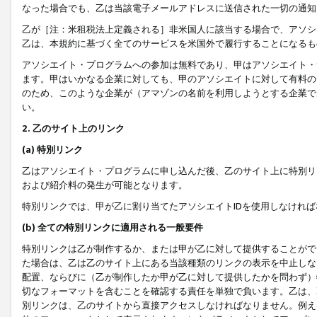
なった場合でも、乙は当該電子メールアドレスに送信された一切の通知
乙が［注：米租税法上定義される］非米国人に該当する場合で、アソシ
乙は、本規約に基づく全てのサービスを米国外で履行することになるも
アソシエイト・プログラムへの参加は無料であり、甲はアソシエイト・
ます。甲はいかなる企業に対しても、甲のアソシエイトに対して有料の
のため、このような企業が（アマゾンの名前を利用しようとする企業で
い。
2. 乙のサイト上のリンク
(a) 特別リンク
乙はアソシエイト・プログラムに申し込んだ後、乙のサイト上に特別リ
および紹介料の発生が可能となります。
特別リンクでは、甲が乙に割り当てたアソシエイトIDを使用しなけれ
(b) 全ての特別リンクに適用される一般要件
特別リンクは乙が制作するか、または甲が乙に対して提供することがで
た場合は、乙は乙のサイト上にある当該種類のリンクの表示を中止しな
配置、ならびに（乙が制作したか甲が乙に対して提供したかを問わず）
切なフォーマットを含むことを確認する責任を単独で負います。乙は、
別リンクは、乙のサイトから直接アクセスしなければなりません。例えば、