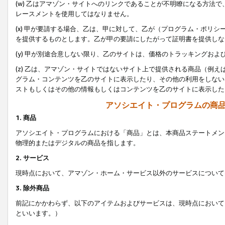
(w) 乙はアマゾン・サイトへのリンクであることが不明瞭になる方法
レースメントを使用してはなりません。
(x) 甲が要請する場合、乙は、甲に対して、乙が（プログラム・ポリ
を提供するものとします。乙が甲の要請にしたがって証明書を提供しな
(y) 甲が別途合意しない限り、乙のサイトは、価格のトラッキングお
(z) 乙は、アマゾン・サイトではないサイト上で提供される商品（例
グラム・コンテンツを乙のサイトに表示したり、その他の利用をしない
ストもしくはその他の情報もしくはコンテンツを乙のサイトに表示した
アソシエイト・プログラムの商
1. 商品
アソシエイト・プログラムにおける「商品」とは、本商品ステートメン
物理的またはデジタルの商品を指します。
2. サービス
現時点において、アマゾン・ホーム・サービス以外のサービスについて
3. 除外商品
前記にかかわらず、以下のアイテムおよびサービスは、現時点において
といいます。）