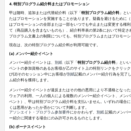
4. 特別プログラム紹介料またはプロモーション
甲は随時、追加または代替紹介料（以下「
特別プログラム紹介料
」とい
たはプロモーションを実施することがあります。疑義を避けるために（
はプロモーションの全部または一部をいつでも中止または変更する権利
て（商品購入を含まないものも）、紹介料率表の第2条において特定さ
プログラム文書上の制限についても、特別プログラムまたはプロモーシ
現在は、次の特別プログラム紹介料が利用可能です。
(a) メンバー紹介イベント
メンバー紹介イベントは、
別紙
（以下「
特別プログラム紹介料
」といい
ベントの参加資格のあるお客様が乙のサイト上の特別リンクをクリック
び(2)そのセッション中にお客様が
別紙
記載のメンバー紹介行為を完了
ム紹介料を獲得します。
メンバー紹介イベントが違反またはその他の悪用により不適格となった
ウェアの利用、一人の個人による複数のメンバー紹介イベント、メンバ
ベント）、甲は特別プログラム紹介料を支払いません。いずれの場合に
くは悪用があったか否かについて判断します。
アソシエイト・プログラム参加要件
にかかわらず、
別紙
記載のメンバー
ー紹介に関連する場合にのみ許可されるものとします。
(b) ボーナスイベント