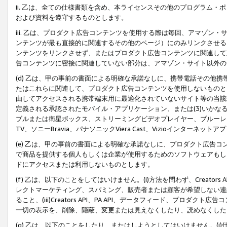
ii. 乙は、全ての仕様書類を含め、本ライセンスその他のプログラム
および資料を遵守するものとします。
iii. 乙は、プロダクト広告コンテンツを使用する際は毎回、アマゾ
ンテンツが最も直接的に関連するその他のページ）にのみリンクさせる
ンテンツをリンクさせず、またはプロダクト広告コンテンツに関連して
告コンテンツに密接に関連していない部分は、アマゾン・サイト以外の
(d) 乙は、甲の事前の書面による明確な承諾なしに、携帯電話その他
たはこれらに関連して、プロダクト広告コンテンツを使用しないものと
由してアクセスされる携帯端末用に最適化されていないサイト等の当該端
定義される承認されたモバイル・アプリケーション、または(3)いか
ブルまたは衛星ボックス、ストリーミングビデオプレイヤー、ブルーレイ
TV、ソニーBravia、パナソニックViera Cast、Vizioインター
(e) 乙は、甲の事前の書面による明確な承諾なしに、プロダクト広告
で商品を提供する個人もしくは企業が使用するためのソフトウェアもしくはその
ドにアクセスまたは利用しないものとします。
(f) 乙は、以下のことをしてはいけません。(i)方法を問わず、Creator
レクトマーケティング、スパミング、販売者または顧客が希望しない連
ること、(iii)Creators API、PA API、データフィード、プ
一切の表示を、削除、隠蔽、変更または見えなくしたり、読めなくした
(g) 乙は、以下のことをしたり、またはしようとしてはいけません。(