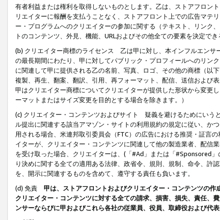
有者利益または権利を取得しないものとします。乙は、ストアフロントに
リエイターに報酬を支払うことなく、ストアフロント上での広告マテリア
ー・プログラムへのクリエイターの参加に関する（テキスト、リンク、
トのコンテンツ、外見、機能、URLおよびその他全ての要素を決定で
(b) クリエイター商標のライセンス 乙は甲に対し、本インフルエン
の最長期間にわたり、甲に対してパブリック・プロフィールへのリンク
に関連して甲に提供される乙の名前、写真、ロゴ、その他の商標（以下
複製、再生、翻案、翻訳、引用、再フォーマット、配信、送信および表
甲はクリエイター商標についてクリエイターが提供した形状から変更し
ーマットまたはサイズ変更を目的とする場合を除きます。）
(c) クリエイター・コンテンツおよびサイト 疑義を避けるためにい
ル提出に関連する該当アマゾン・サイトの利用規約の規定に従い、かつ、
用される場合、米連邦取引委員会（FTC）の広告における推奨・証言
イターが、クリエイター・コンテンツに関連して他の製造業者、配信業
を受け取った場合、クリエイターは、(「#Ad」または「#Sponsor
り決めに関する全ての適用ある法律、政省令、規則、規制、命令、許認
を、開示に関連するものを含めて、遵守する責任も負います。
(d) 免責
甲は、ストアフロントおよびクリエイター・コンテンツの作
クリエイター・コンテンツに対する全ての請求、損害、損失、責任、費
ンサーならびに甲およびこれら各社の従業員、役員、取締役および代表