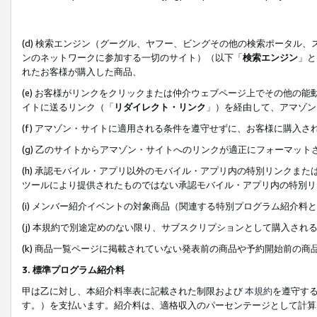
(d) 検索エンジン（グーグル、ヤフー、ビングその他の検索ポータル
ンのネットワークに参加する一切のサイト）（以下「
検索エンジン
」と
れたお客様が購入した商品、
(e) お客様がリンクをクリックまたは仲介ウェブページ上でその他の
イトに送るリンク（「
リダイレクト・リンク
」）を経由して、アマゾン
(f) アマゾン・サイトに適用される条件を遵守せずに、お客様に購入さ
(g) 乙のサイトからアマゾン・サイトへのリンクが適正にフォーマッ
(h) 承認モバイル・アプリ以外のモバイル・アプリ内の特別リンクまたはC
ツールにより提供されたものではない承認モバイル・アプリ内の特別リ
(i) メンバー紹介イベントの対象商品（関連する特別プログラム紹介料と
(j) 本規約で別途定めのない限り、サブスクリプションとして購入され
(k) 商品一覧ページに掲載されていない発表前の商品や予約開始前の商
3. 標準プログラム紹介料
甲は乙に対し、本紹介料率表に記載された制限および
本規約
を遵守す
す。）を支払います。紹介料は、適格収入のパーセンテージとして計算