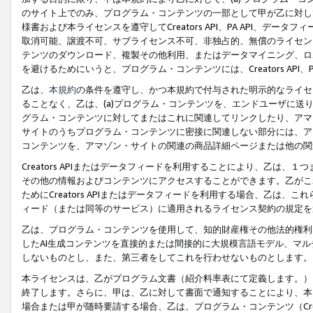
のサイト上でのみ、プログラム・コンテンツの一部として甲が乙に対し
様書および本ライセンスを遵守してCreators API、PA API、
取消可能、譲渡不可、サブライセンス不可、非独占的、無償のライセン
テンツのダウンロード、複製その他利用、またはデータマイニング、ロ
を避けるためにいうと、プログラム・コンテンツには、Creators AP
乙は、
本規約
の条件を遵守し、かつ本規約で付与された明示的なライセ
ることなく、乙は、(a)プログラム・コンテンツを、エンドユーザに
グラム・コンテンツに対してまたはこれに関連してリンクしたり、アマ
サイトのうちプログラム・コンテンツに密接に関連しない部分には、ア
コンテンツを、アマゾン・サイトの関連の商品詳細ページまたは他の関
Creators APIまたはデータフィードを利用することにより、乙は、
その他の情報およびコンテンツにアクセスすることができます。乙がこ
ためにCreators APIまたはデータフィードを利用する場合、乙は、こ
ィード（または同等のサービス）に適用されるライセンス契約の規定を
乙は、プログラム・コンテンツを使用して、知的財産権その他法的権利
したAI生成コンテンツを直接的または間接的に大規模言語モデル、マ
しないものとし、また、第三者をしてこれを行わせないものとします。
本ライセンスは、乙がプログラム文書（紹介料率表にて定義します。）
終了します。さらに、甲は、乙に対して書面で通知することにより、本
場合または甲が随時要請する場合、乙は、プログラム・コンテンツ（Cre