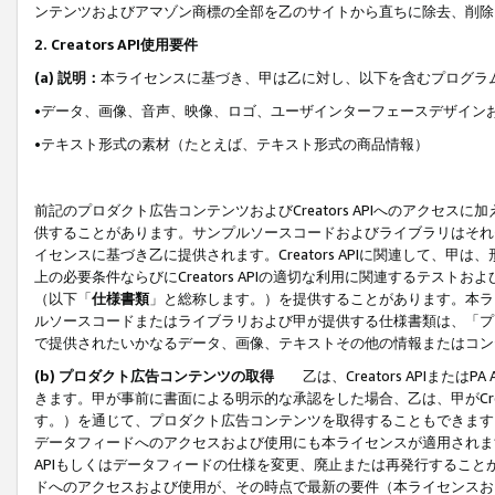
ンテンツおよびアマゾン商標の全部を乙のサイトから直ちに除去、削除
2. Creators API使用要件
(a) 説明：
本ライセンスに基づき、甲は乙に対し、以下を含むプログラ
•データ、画像、音声、映像、ロゴ、ユーザインターフェースデザイン
•テキスト形式の素材（たとえば、テキスト形式の商品情報）
前記のプロダクト広告コンテンツおよびCreators APIへのアクセスに
供することがあります。サンプルソースコードおよびライブラリはそれ
イセンスに基づき乙に提供されます。Creators APIに関連して
上の必要条件ならびにCreators APIの適切な利用に関連するテ
（以下「
仕様書類
」と総称します。）を提供することがあります。本ラ
ルソースコードまたはライブラリおよび甲が提供する仕様書類は、「プ
で提供されたいかなるデータ、画像、テキストその他の情報またはコン
(b) プロダクト広告コンテンツの取得
乙は、Creators APIま
きます。甲が事前に書面による明示的な承認をした場合、乙は、甲がCreator
す。）を通じて、プロダクト広告コンテンツを取得することもできます
データフィードへのアクセスおよび使用にも本ライセンスが適用されます。乙は
APIもしくはデータフィードの仕様を変更、廃止または再発行することがで
ドへのアクセスおよび使用が、その時点で最新の要件（本ライセンスお