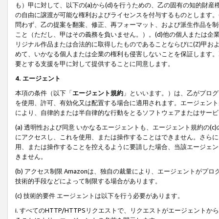
も）甲に対して、以下の(a)から(d)を行うための、乙の固有の知的
の自由に譲渡が可能な権利およびライセンスを付与するものとします。(
問わず、乙の提案を翻案、修正、再フォーマット、および派生作品を制
こと（ただし、甲はその義務を負いません。）。(d)他の個人または企
リジナル作品または合法的に取得したものであることならびに(Z)甲
めて、いかなる個人または企業の権利も侵害しないことを保証します。
要とする支援を甲に対して提供することに同意します。
4. エージェント
本項の条件（以下「
エージェント規約
」といいます。）は、乙がプログ
を使用、許可、有効化又は配置する場合に適用されます。エージェント
により、自律的または半自律的な行動をとるソフトウェアまたはサービ
(a) 透明性および同意 いかなるエージェントも、エージェント規約の
にアクセスし、これを使用、または操作することはできません。さらに、
用、または操作することを控えるように要請した場合、当該エージェン
きません。
(b) アクセス制限 Amazonは、独自の裁量により、エージェント
技術的手段などによって制限する場合があります。
(c) 技術的要件 エージェントは以下を行う必要があります。
i. すべてのHTTP/HTTPSリクエストで、リクエストがエージェ