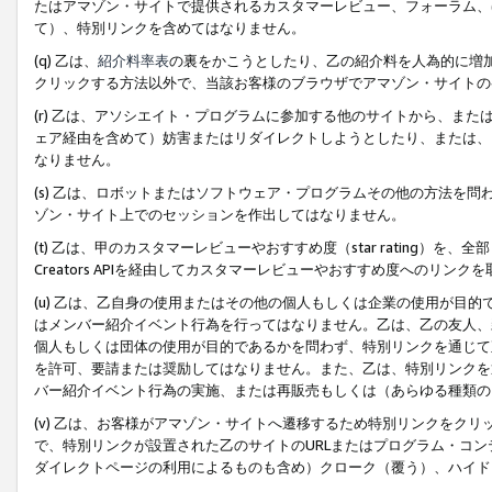
たはアマゾン・サイトで提供されるカスタマーレビュー、フォーラム、
て）、特別リンクを含めてはなりません。
(q) 乙は、
紹介料率表
の裏をかこうとしたり、乙の紹介料を人為的に増
クリックする方法以外で、当該お客様のブラウザでアマゾン・サイトの
(r) 乙は、アソシエイト・プログラムに参加する他のサイトから、ま
ェア経由を含めて）妨害またはリダイレクトしようとしたり、または、
なりません。
(s) 乙は、ロボットまたはソフトウェア・プログラムその他の方法を
ゾン・サイト上でのセッションを作出してはなりません。
(t) 乙は、甲のカスタマーレビューやおすすめ度（star rating
Creators APIを経由してカスタマーレビューやおすすめ度へのリンク
(u) 乙は、乙自身の使用またはその他の個人もしくは企業の使用が目
はメンバー紹介イベント行為を行ってはなりません。乙は、乙の友人、
個人もしくは団体の使用が目的であるかを問わず、特別リンクを通じて
を許可、要請または奨励してはなりません。また、乙は、特別リンクを
バー紹介イベント行為の実施、または再販売もしくは（あらゆる種類の
(v) 乙は、お客様がアマゾン・サイトへ遷移するため特別リンクをク
で、特別リンクが設置された乙のサイトのURLまたはプログラム・コ
ダイレクトページの利用によるものも含め）クローク（覆う）、ハイド