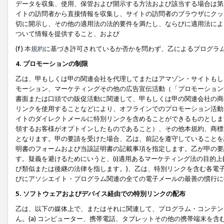
データを収集、使用、保管および開示する方法および該当する場合は第
イトの訪問者から直接情報を収集し、サイトの訪問者のブラウザにクッ
切に開示し、その他の適用法の法的要件を満たし、ならびに適用法によ
ついて情報を提供すること、および
(f)
本規約
に基づき許可されているか否かを問わず、乙によるプログラ
4. プロモーションの制限
乙は、甲もしくは甲の関連会社を代理してまたはアマゾン・サイトもし
モーション、マーケティングその他の広告宣伝活動（「プロモーション
書面または口頭での販促活動に関連して、甲もしくは甲の関連会社の商
リンクを使用することなどにより、オフラインでのプロモーション活動
イトのダイレクトメールに特別リンクを含めることができるものとしま
領するお客様がオプトインしたものであること）、その他本規約、商標
となります。甲の要請を受けた場合、乙は、前記を遵守していることを
明書のフォームおよび当該証明書の記載事項を指定します。乙が甲の要
す。疑義を避けるためにいうと、(i)適用あるマーケティング法の目的上(例
び類似または後継の法律を指します。)、乙は、特別リンクを含む各電子
びにアソシエイト・プログラム関連の全ての電子メールの最善の慣行に
5. ソフトウェアおよびデバイス経由での特別リンクの配布
乙は、以下の媒体上で、またはそれに関連して、プログラム・コンテン
ん。(a) コンピューター、携帯電話、タブレットその他の携帯端末を