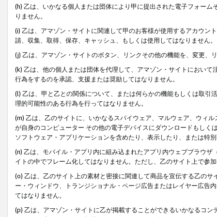
(h) 乙は、いかなる個人または団体により甲に提出された電子フォー
りません。
(i) 乙は、アマゾン・サイトに関連して甲のお客様が使用するアカウ
請、収集、取得、保存、キャッシュ、もしくは使用してはなりません。
(j) 乙は、アマゾン・サイトのボタン、リンクその他の機能を、変更
(k) 乙は、他の個人または団体を代理して、アマゾン・サイトにおい
行為をするのを承認、支援または奨励してはなりません。
(l) 乙は、甲と乙との関係について、または何らかの機能もしくは取
理的可能性のある行為を行ってはなりません。
(m) 乙は、乙のサイトに、いかなるスパイウェア、マルウェア、ウィ
が自身のコンピューター その他の電子デバイスにダウンロードもしく
ソフトウェア・アプリケーションを含めたり、表示したり、または特別
(n) 乙は、モバイル・アプリ内に組み込まれたアプリ内ウェブブラウザ
イトの中でフレーム化してはなりません。ただし、乙のサイト上で参加
(o) 乙は、乙のサイト上の素材と密接に関連して商品を宣伝する乙の
ー・ウィンドウ、トランジショナル・ページ広告またはレイヤー広告内
てはなりません。
(p) 乙は、アマゾン・サイトに乙が掲載することができるいかなるコ