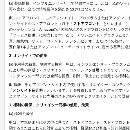
(a) 登録情報 インフルエンサーとして登録するには、乙は、乙のソ
可を含む、全ての情報要件を満たさなければなりません。
(b) ストアフロント このアソシエイト・プログラムまたはアマゾン
ン・サイトのストアフロント（以下「
ストアフロント
」といいます。）
のセッションは、Amazonのお客様が乙のストアフロントにクリック
「サービス提供」に相当します。乙は、アソシエイト・プログラムまた
真、編集物、リスト、コメント、デジタルビデオ、またはその他のデー
要件第1条または
アマゾンコミュニティガイドライン
に定める基準に違
2.
オンサイトでの使用
(a)使用時の裁量、削除する権利 甲は、インフルエンサー・プログラ
により甲の判断で）クリエイター・コンテンツを使用できますが、その
コンテンツの一部または全部を拒否、削除、停止または復元する権利を
(b)報酬 甲がアマゾン・サイト内で使用するクリエイター・コンテン
「
オンサイト紹介料
」といいます。）を獲得します。該当するアマゾン
当アマゾン・サイトに専用のストアIDを有するクリエイターとして登
3.
権利の留保、クリエイター商標の使用、免責
(a) 権利の留保
甲は、本規約またはその他に基づき、ストアフロント、ストアフロント
関するまたはこれらに対する全ての権利、権原および利益（知的財産権