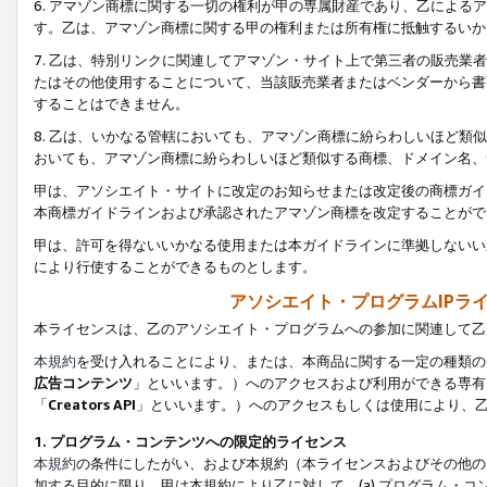
6. アマゾン商標に関する一切の権利が甲の専属財産であり、乙によ
す。乙は、アマゾン商標に関する甲の権利または所有権に抵触するいか
7. 乙は、特別リンクに関連してアマゾン・サイト上で第三者の販売
たはその他使用することについて、当該販売業者またはベンダーから書
することはできません。
8. 乙は、いかなる管轄においても、アマゾン商標に紛らわしいほど
おいても、アマゾン商標に紛らわしいほど類似する商標、ドメイン名、
甲は、アソシエイト・サイトに改定のお知らせまたは改定後の商標ガイ
本商標ガイドラインおよび承認されたアマゾン商標を改定することがで
甲は、許可を得ないいかなる使用または本ガイドラインに準拠しないい
により行使することができるものとします。
アソシエイト・プログラムIPラ
本ライセンスは、乙のアソシエイト・プログラムへの参加に関連して乙
本規約
を受け入れることにより、または、本商品に関する一定の種類の
広告コンテンツ
」といいます。）へのアクセスおよび利用ができる専有
「
Creators API
」といいます。）へのアクセスもしくは使用により、
1. プログラム・コンテンツへの限定的ライセンス
本規約
の条件にしたがい、および本規約（本ライセンスおよびその他の
加する目的に限り、甲は本規約により乙に対して、(a) プログラム・コ