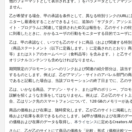
他のフォーマットとして表示されます。）をパラメータとしてアマゾン
ません。
乙が希望する場合、甲の承認を条件として、異なる特別リンクのURL
ニターし最適化することができるように、追加の「サブタグ」アソシエ
イト・プログラムに関連して提供されたID又は報告を、乙のサイトの
に到着したときに、かかるユーザの行動をモニターする目的でユーザに
乙は、甲の承認なく、いつでも乙のサイトに商品（および関連する特別
（商品ステートメント（以下に定義します。）に定義されたとおり）商
等）またはストアのホームページ（食料品等）を含みます。）と乙サイ
オリジナルコンテンツも含めなければなりません。
期間限定のプロモーションへのリンクおよび関連の紹介部分は、該当す
するものとします。例えば、乙がアマゾン・サイトのアパレル部門の商
であると記載した場合は、当該プロモーションの終了日までに、乙のサ
乙は、いかなる商品、アマゾン・サイト、または甲のポリシー、プロモ
誤解を招くような主張をしてはなりません。例えば、乙が乙のサイト上に
合、乙はリンク先のスマートフォンについて、128 GBのメモリーが
商品の価格および在庫は、随時変化します。乙が乙のサイトに掲載した
格および在庫を表示できるものとします。(a)甲が価格および在庫のデータを
の価格および在庫のデータを取得し、
本ライセンス
に定めるCreator
さらに、乙が乙のサイトにて商品の価格を「比較」形式（価格比較ツー