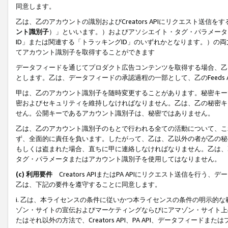
同意します。
乙は、乙のアカウントの識別およびCreators APIにリクエスト送
ント識別子
）」といいます。）およびアソシエイト・タグ・パラメータ（
ID」または関連する「トラッキングID」のいずれかとなります。）の両方
てアカウント識別子を取得することができます
データフィードを通じてプロダクト広告コンテンツを取得する場合、乙は、Cre
とします。乙は、データフィードの承認過程の一部として、乙のFeeds
甲は、乙のアカウント識別子を随時変更することがあります。秘密キー
密およびセキュリティを維持しなければなりません。乙は、乙の秘密キ
せん。公開キーであるアカウント識別子は、秘密ではありません。
乙は、乙のアカウント識別子のもとで行われる全ての活動について、こ
ず、全面的に責任を負います。したがって、乙は、乙以外の者が乙の秘
もしくは盗まれた場合、直ちに甲に連絡しなければなりません。乙は、
タグ・パラメータまたはアカウント識別子を使用してはなりません。
(c) 利用要件
Creators APIまたはPA APIにリクエスト送信を
乙は、下記の要件を遵守することに同意します。
i. 乙は、本ライセンスの条件に従いかつ本ライセンスの条件の明示的
ゾン・サイトの宣伝およびマーケティングならびにアマゾン・サイト上
たはそれ以外の方法で、Creators API、PA API、データフィー