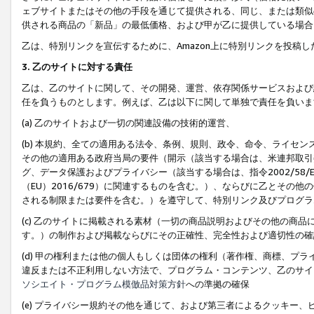
ェブサイトまたはその他の手段を通じて提供される、同じ、または類似
供される商品の「新品」の最低価格、および甲が乙に提供している場合
乙は、特別リンクを宣伝するために、Amazon上に特別リンクを投稿し
3. 乙のサイトに対する責任
乙は、乙のサイトに関して、その開発、運営、依存関係サービスおよび
任を負うものとします。例えば、乙は以下に関して単独で責任を負いま
(a) 乙のサイトおよび一切の関連設備の技術的運営、
(b) 本規約、全ての適用ある法令、条例、規則、政令、命令、ライセ
その他の適用ある政府当局の要件（開示（該当する場合は、米連邦取引
グ、データ保護およびプライバシー（該当する場合は、指令2002/58
（EU）2016/679）に関連するものを含む。）、ならびに乙とそ
される制限または要件を含む。）を遵守して、特別リンク及びプログラ
(c) 乙のサイトに掲載される素材（一切の商品説明およびその他の商
す。）の制作および掲載ならびにその正確性、完全性および適切性の確
(d) 甲の権利または他の個人もしくは団体の権利（著作権、商標、プ
違反または不正利用しない方法で、プログラム・コンテンツ、乙のサイ
ソシエイト・プログラム模倣品対策方針
への準拠の確保
(e) プライバシー規約その他を通じて、および第三者によるクッキー