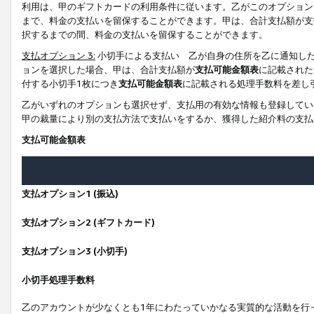
利用は、甲のギフトカードの利用条件に従います。乙がこのオプション
まで、料金の支払いを留保することができます。甲は、合計支払額が支
択するまでの間、料金の支払いを留保することができます。
支払オプション 3:
小切手による支払い 乙が自身の住所を乙に通知し
ョンを選択した場合、甲は、合計支払額が
支払可能金額表
に記載された
付する小切手1枚につき
支払可能金額表
に記載される処理手数料を差し
乙がいずれのオプションも選択せず、支払用の有効な情報も登録してい
甲の裁量により別の支払方法で支払いをするか、獲得した紹介料の支払
支払可能金額表
支払オプション1 (振込)
支払オプション2 (ギフトカード)
支払オプション3 (小切手)
小切手処理手数料
乙のアカウントが少なくとも1年にわたっていかなる実質的な活動を行