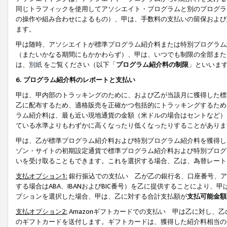
同じトラフィックを使用してアソシエイト・プログラムと別のプログラ
の操作や組み合わせによるもの）、甲は、手数料の支払いの留保および
ます。
甲は随時、アソシエイトが標準プログラム紹介料または特別プログラム
（またいかなる期間にもかかわらず）、甲は、いつでも制限の全部また
は、
別紙
をご覧ください（以下「
プログラム紹介料の制限
」といいま
6. プログラム紹介料のレポートと支払い
甲は、甲内部のトラッキングのために、および乙が当該月に獲得した標
乙に配布するため、適格販売を正確かつ包括的にトラッキングするため
ラム紹介料は、最も近い現地通貨の金額（米ドルの場合はセントなど）
ている水準よりもわずかに高くなったり低くなったりすることがありま
甲は、乙が標準プログラム紹介料および特別プログラム紹介料を獲得し
ゾン・サイトの初期設定通貨で標準プログラム紹介料および特別プログ
いを受け取ることもできます。これを選択する場合、乙は、為替レート
支払オプション1:
銀行振込での支払い 乙が乙の銀行名、口座番号、ア
する場合はABA、IBANおよびBIC番号）を乙に提供することにより
プションを選択した場合、甲は、乙に対する合計支払額が
支払可能金額
支払オプション2:
Amazonギフトカードでの支払い 甲は乙に対し、
のギフトカードを送付します。ギフトカードは、獲得した紹介料相当の