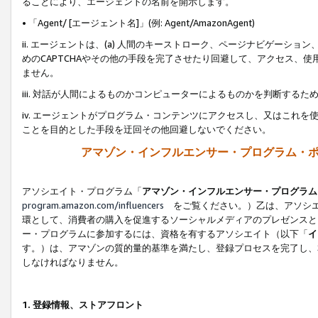
ることにより、エージェントの名前を開示します。
• 「Agent/ [エージェント名]」(例: Agent/AmazonAgent)
ii. エージェントは、(a) 人間のキーストローク、ページナビゲーシ
めのCAPTCHAやその他の手段を完了させたり回避して、アクセス、
ません。
iii. 対話が人間によるものかコンピューターによるものかを判断する
iv. エージェントがプログラム・コンテンツにアクセスし、又はこれ
ことを目的とした手段を迂回その他回避しないでください。
アマゾン・インフルエンサー・プログラム・
アソシエイト・プログラム「
アマゾン・インフルエンサー・プログラム
program.amazon.com/influencers
をご覧ください。）乙は、アソシエ
環として、消費者の購入を促進するソーシャルメディアのプレゼンスと
ー・プログラムに参加するには、資格を有するアソシエイト（以下「
イ
す。）は、アマゾンの質的量的基準を満たし、登録プロセスを完了し、
しなければなりません。
1.
登録情報、ストアフロント