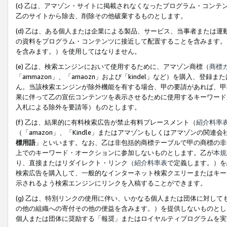
(c) 乙は、アマゾン・サイトに掲載されなくなったプログラム・コン
乙のサイトから除去、削除その他破棄するものとします。
(d) 乙は、ある個人または企業による製品、サービス、当事者または
の資料をプログラム・コンテンツに接近して配置することを含みます。
を含みます。）を使用してはなりません。
(e) 乙は、検索エンジンにおいて使用するために、アマゾン商標（
商標
「ammazon」、「amaozn」および「kindel」など）を購入
ん。当該検索エンジンが除外機能を有する場合、甲の要請があれば、甲
果に伴って乙の宣伝コンテンツを表示させるために使用するキーワード
入札による除外を要請等）ものとします。
(f) 乙は、結果的に有料検索広告が禁止有料プレースメント（
紹介料率
（「amazon」、「Kindle」またはアマゾンもしくはアマゾンの
標用語
」といいます。なお、乙は非包括的商標テーブルで甲の商標の非
上でのキーワード・オークションに参加しないものとします。乙が
本規
り、直接またはリダイレクト・リンク（
紹介料率表
で定義します。）を
検索広告を購入して、一般的なインターネット検索クエリーまたはキー
示されるよう検索エンジンにリンクを入稿することができます。
(g) 乙は、特別リンクの使用に伴い、いかなる個人または団体に対し
の他の組織への寄付その他の便益を含みます。）を提供しないものとし
個人または団体に奨励する「報奨」またはロイヤルティプログラムを実