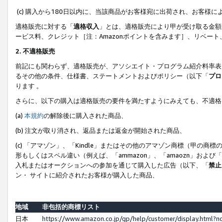
(c) 購入から180日以内に、当該商品がお客様宛に出荷され、お客
適格販売に対する「
適格収入
」とは、適格販売により甲が受け取る金額
ービス料、クレジット［注：Amazonポイントを含みます］、リベー
2. 不適格販売
前記にも関わらず、適格販売が、アソシエイト・プログラム紹介料率表
るその他の条件、仕様書、ステートメントおよびポリシー（以下「
プロ
ります 。
さらに、以下の購入は適格販売の要件を満たすようにみえても、不適格
(a)
本規約
の解除後に購入された商品、
(b) 注文が取り消され、返品または返金が開始された商品、
(c) 「アマゾン」、「Kindle」またはその他のアマゾン商標（甲
形もしくはスペル違い（例えば、「ammazon」、「amaozn」およ
入札またはオークションへの参加を通じて購入した広告（以下、「
禁止
ン・ サイトに紹介されたお客様が購入した商品、
地域
非包括的商標リスト
日本
https://www.amazon.co.jp/gp/help/customer/display.html