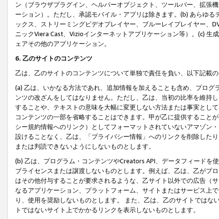
ン（ブラウザプラグイン、ヘルパーオブジェクト、ツールバー、拡張機
ーション）。ただし、承認モバイル・アプリは除きます。(b) あらゆ
ックス、ストリーミングビデオプレイヤー、ブルーレイプレイヤー、DVDプ
ニックViera Cast、Vizioインターネットアプリケーション等）。(
ェアその他のアプリケーション。
6. 乙のサイトのコンテンツ
乙は、乙のサイトのコンテンツについて単独で責任を負い、以下記載の
(a) 乙は、いかなる方法であれ、追加情報を加えることも含め、プロ
ンツの改ざんをしてはなりません。ただし、乙は、当初の比率を維持し
することや、テキストの意味を大幅に変更しない方法または事実として
コンテンツの一部を省略することはできます。甲が乙に提供することが
シー規約情報へのリンク）としてフォーマットされていないアマゾン・
設けることなく、乙は、「プライバシー情報」へのリンクを削除したり
または判読できないようにしないものとします。
(b) 乙は、プログラム・コンテンツやCreators API、データフ
ブライセンスまたは譲渡しないものとします。例えば、乙は、乙がプロ
はその他付与することが要求されるような、乙サイト以外での広告（サ
なるアプリケーション、プラットフォーム、サイトまたはサービス上で
り、使用を奨励しないものとします。 また、乙は、乙のサイトではな
トではないサイト上でかかるリンクを表示しないものとします。