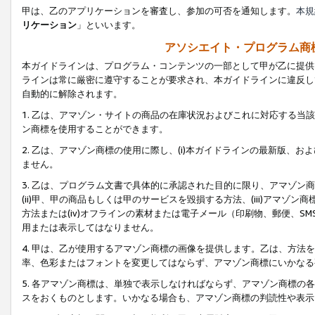
甲は、乙のアプリケーションを審査し、参加の可否を通知します。
本規
リケーション
」といいます。
アソシエイト・プログラム商
本ガイドラインは、プログラム・コンテンツの一部として甲が乙に提供
ラインは常に厳密に遵守することが要求され、本ガイドラインに違反し
自動的に解除されます。
1. 乙は、アマゾン・サイトの商品の在庫状況およびこれに対応する
ン商標を使用することができます。
2. 乙は、アマゾン商標の使用に際し、(i)本ガイドラインの最新版、およ
ません。
3. 乙は、プログラム文書で具体的に承認された目的に限り、アマゾン
(ii)甲、甲の商品もしくは甲のサービスを毀損する方法、(iii)アマ
方法または(iv)オフラインの素材または電子メール（印刷物、郵便、S
用または表示してはなりません。
4. 甲は、乙が使用するアマゾン商標の画像を提供します。乙は、方
率、色彩またはフォントを変更してはならず、アマゾン商標にいかなる
5. 各アマゾン商標は、単独で表示しなければならず、アマゾン商標
スをおくものとします。いかなる場合も、アマゾン商標の判読性や表示