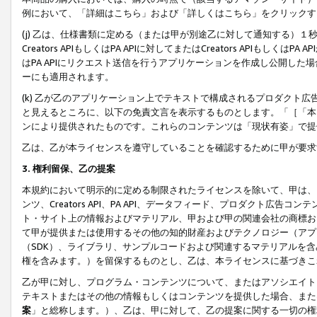
例において、「詳細はこちら」および「詳しくはこちら」をクリックす
(j) 乙は、仕様書類に定める（または甲が別途乙に対して通知する）
Creators APIもしくはPA APIに対してまたはCreators APIもしく
はPA APIにリクエスト送信を行うアプリケーションを作成し公開し
ーにも適用されます。
(k) 乙が乙のアプリケーション上でテキストで構成されるプロダクト
と見えるところに、以下の免責文言を表示するものとします。「［「本
ンにより提供されたものです。これらのコンテンツは「現状有姿」で提
乙は、乙が本ライセンスを遵守していることを確認するために甲が要求
3. 権利留保、乙の提案
本規約において明示的に定める制限されたライセンスを除いて、甲は、
ンツ、Creators API、PA API、データフィード、プロダクト
ト・サイト上の情報およびマテリアル、甲および甲の関連会社の商標お
て甲が提供または使用するその他の知的財産およびテクノロジー（アプ
（SDK）、ライブラリ、サンプルコードおよび関連するマテリアルを
権を含みます。）を留保するものとし、乙は、本ライセンスに基づきこ
乙が甲に対し、プログラム・コンテンツについて、またはアソシエイト
テキストまたはその他の情報もしくはコンテンツを提供した場合、また
案
」と総称します。）、乙は、甲に対して、乙の提案に関する一切の権