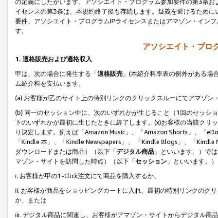
の定義にしたがいます。アソシエイト・プログラム参加要件の第3条お
イセンスの第3条は、本規約終了後も存続します。疑義を避けるためにい
要件、アソシエイト・プログラムIPライセンスまたはアマゾン・イン
す。
アソシエイト・プログ
1. 適格販売および適格収入
甲は、次の場合に発生する「
適格販売
」(本紹介料率表の例外がある場
ム紹介料を支払います。
(a) お客様が乙のサイト上の特別リンクのクリックスルーにてアマゾン
(b) 同一のセッション中に、次のいずれかが生じること（1回のセッ
下のいずれかが最初に生じたときに終了します。(x)お客様の当該クリッ
り決定します。例えば「Amazon Music」、「Amazon Shorts」、「eDo
「Kindle 本」、「Kindle Newspapers」、 「Kindle Blogs」、「
ダウンロードまたは商品）（以下「
デジタル商品
」といいます。）では
マゾン・サイトを訪問した時点）（以下「
セッション
」といいます。）
i. お客様が甲の1-Click注文にて商品を購入するか、
ii. お客様が商品をショッピングカートに入れ、最初の特別リンクの
か、または
iii. デジタル商品に関連し、お客様がアマゾン・サイトからデジタ