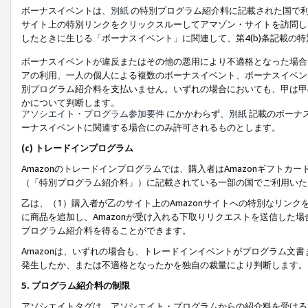
ボーナスイベントは、
別紙
の特別プログラム紹介料に記載された国で利
サイト上の特別リンクをクリックスルーしてアマゾン・サイトを訪問した
したときに生じる「ボーナスイベント」に関連して、第4(b)条記載の
ボーナスイベントが違反またはその他の悪用により不適格となった場合
アの利用、一人の個人による複数のボーナスイベント、ボーナスイベン
別プログラム紹介料を支払いません。いずれの場合においても、甲は甲
かについて判断します。
アソシエイト・プログラム参加要件
にかかわらず、
別紙
記載のボーナ
ーナスイベントに関連する場合にのみ許可されるものとします。
(c) トレードインプログラム
Amazonのトレードインプログラムでは、購入者はAmazonギフト
（「特別プログラム紹介料」）に記載されている一部の国でご利用いた
乙は、（1）購入者が乙のサイト上のAmazonサイトへの特別なリン
に商品を追加し、Amazonが受け入れる下取りリクエストを送信した場
プログラム紹介料を得ることができます。
Amazonは、いずれの場合も、トレードインイベントがプログラム文書
発生したか、または不適格となったかを独自の裁量により判断します。
5. プログラム紹介料の制限
アソシエイトタグは、アソシエイト・プログラムからの紹介料を受ける