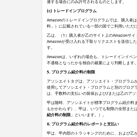
連する場合にのみ許可されるものとします。
(c) トレードインプログラム
Amazonのトレードインプログラムでは、購入者
料」）に記載されている一部の国でご利用いただ
乙は、（1）購入者が乙のサイト上のAmazon
Amazonが受け入れる下取りリクエストを送信し
す。
Amazonは、いずれの場合も、トレードインイベ
不適格となったかを独自の裁量により判断します
5. プログラム紹介料の制限
アソシエイトタグは、アソシエイト・プログラム
使用してアソシエイト・プログラムと別のプログ
は、手数料の支払いの留保および/または乙のア
甲は随時、アソシエイトが標準プログラム紹介料
もかかわらず）、甲は、いつでも制限の全部また
紹介料の制限
」といいます。）。
6. プログラム紹介料のレポートと支払い
甲は、甲内部のトラッキングのために、および乙