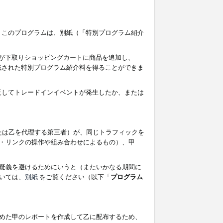
す。このプログラムは、別紙（「特別プログラム紹介
者が下取りショッピングカートに商品を追加し、
記載された特別プログラム紹介料を得ることができま
違反してトレードインイベントが発生したか、または
たは乙を代理する第三者）が、同じトラフィックを
・リンクの操作や組み合わせによるもの）、甲
疑義を避けるためにいうと（またいかなる期間に
いては、
別紙
をご覧ください（以下「
プログラム
めた甲のレポートを作成して乙に配布するため、