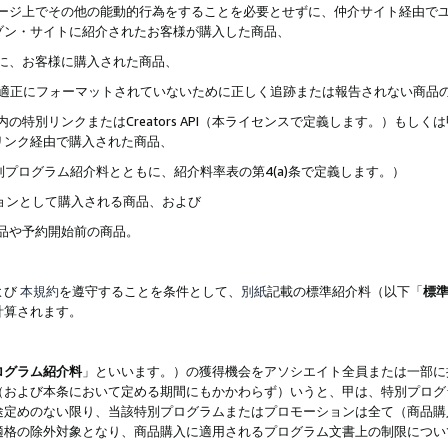
ブページ上でその他の能動的行為をすることを必要とせずに、仲介サイト経由で
ゾン・サイトに紹介されたお客様が購入した商品、
ずに、お客様に購入された商品、
クが適正にフォーマットされていないために正しく追跡または報告されない商品
内の特別リンクまたはCreators API（本ライセンスで定義します。）も
リンク経由で購入された商品、
特別プログラム紹介料とともに、紹介料率表の第4(a)条で定義します。）
ションとして購入される商品、および
商品や予約開始前の商品。
よび
本規約
を遵守することを条件として、
別紙
記載の標準紹介料（以下「
標
計算されます。
ログラム紹介料
」といいます。）の獲得機会をアソシエイト全員または一部に
（および本条において定める期間にもかかわらず）いうと、甲は、特別プログ
途定めのない限り、当該特別プログラムまたはプロモーションは全て（商品購
適格の除外対象となり、商品購入に適用されるプログラム文書上の制限につい