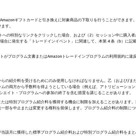
はAmazonギフトカードと引き換えに対象商品の下取りを行うことができま
けます。
サイトへの特別なリンクをクリックした場合、および（2）セッション中に購入
た場合に発生する「トレードインイベント」に関連して、本第 4 条（b）に
ントがプログラム文書またはAmazonトレードインプログラムの利用規約に
。
からの紹介料を受けるためにのみ使用しなければなりません。乙（および/ま
ラムの両方から手数料を得ようとしている場合（例えば、アトリビューション
ソシエイト・プログラムへの参加の終了を含む措置を講じることがあります。
または特別プログラム紹介料を獲得する機会に制限を加えることがあります。
は一部を中止または変更する権利を留保します。プログラム紹介料の制限につ
が当該月に獲得した標準プログラム紹介料および特別プログラム紹介料をまと