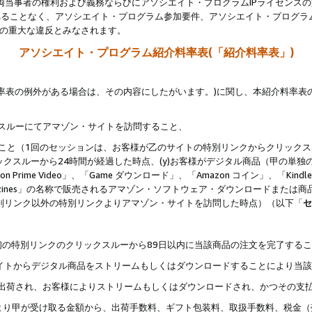
両当事者の権利および義務ならびにアソシエイト・プログラムIPライセンス
されることなく、アソシエイト・プログラム参加要件、アソシエイト・プログラ
約の重大な違反とみなされます。
アソシエイト・プログラム紹介料率表(「紹介料率表」)
料率表の例外がある場合は、その内容にしたがいます。)に関し、本紹介料率表
クスルーにてアマゾン・サイトを訪問すること、
じること（1回のセッションは、お客様が乙のサイトの特別リンクからクリック
ックスルーから24時間が経過した時点、(y)お客様がデジタル商品（甲の単独の
zon Prime Video」、「Game ダウンロード」、「Amazon コイン」、「Kindle 本
ndle Magazines」の名称で販売されるアマゾン・ソフトウェア・ダウンロードまた
特別リンク以外の特別リンクよりアマゾン・サイトを訪問した時点）（以下「
セ
、
、最初の特別リンクのクリックスルーから89日以内に当該商品の注文を完了する
ン・サイトからデジタル商品をストリームもしくはダウンロードすることにより当
様宛に出荷され、お客様によりストリームもしくはダウンロードされ、かつその支
より甲が受け取る金額から、出荷手数料、ギフト包装料、取扱手数料、税金（