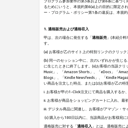
プログラム参加要件の第3条および第6条に基づく
るためにいうと、本規約第6(a)上の目的に限定
ー・プログラム・ポリシー第1条の違反は、本規
1. 適格販売および適格収入
甲は、次の場合に発生する「
適格販売
」(本紹介
す。
(a) お客様が乙のサイト上の特別リンクのクリッ
(b) 同一のセッション中に、次のいずれかが生
に生じたときに終了します。(x)お客様の当該クリ
Music」、「Amazon Shorts」、「eDocs」「Ama
Blogs」、「Kindle Newsfeeds」、「Ki
い商品を注文した時点、または(z)お客様が乙の
i. お客様が甲の1-Click注文にて商品を購入するか
ii. お客様が商品をショッピングカートに入れ
iii. デジタル商品に関連し、お客様がアマゾ
(c) 購入から180日以内に、当該商品がお客
適格販売に対する「
適格収入
」とは、適格販売に