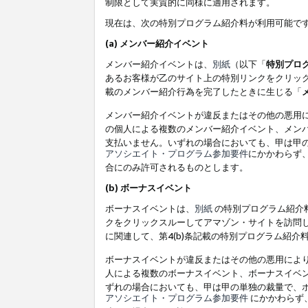
制限として実質的に同様に適用されます。
現在は、次の特別プログラム紹介料が利用可能で
(a) メンバー紹介イベント
メンバー紹介イベントは、
別紙
（以下「
特別プロ
あるお客様が乙のサイト上の特別リンクをクリック
載のメンバー紹介行為を完了したときに生じる「
メンバー紹介イベントが違反またはその他の悪用
の個人による複数のメンバー紹介イベント、メン
支払いません。いずれの場合においても、甲は甲
アソシエイト・プログラム参加要件
にかかわらず
合にのみ許可されるものとします。
(b) ボーナスイベント
ボーナスイベントは、
別紙
の特別プログラム紹介料
クをクリックスルーしてアマゾン・サイトを訪問し
に関連して、第4(b)条記載の特別プログラム紹介
ボーナスイベントが違反またはその他の悪用によ
人による複数のボーナスイベント、ボーナスイベ
ずれの場合においても、甲は甲の単独の裁量で、
アソシエイト・プログラム参加要件
にかかわらず