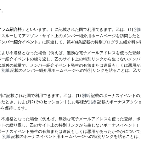
す。
グラム紹介料
」といいます。）に記載された国で利用できます。乙は、(1)
別
スルーしてアマゾン・サイト上のメンバー紹介用ホームページを訪問したとき
メンバー紹介イベント
」に関連して、第4(a)条記載の特別プログラム紹介料
により不適格となった場合（例えば、無効な電子メールアドレスを使った登録
バー紹介イベントの繰り返し、乙のサイト上の特別リンクから生じないメンバ
の単独の裁量で、メンバー紹介イベント発生の有無または違反もしくは悪用が
、
別紙
記載のメンバー紹介用ホームページへの特別リンクを貼ることは、乙サ
に記載された国で利用できます。乙は、(1)
別紙
記載のボーナスイベントの
たとき、および(2)そのセッション中にお客様が
別紙
記載のボーナスアクシ
料を獲得します。
り不適格となった場合（例えば、無効な電子メールアドレスを使った登録、ボ
ントの繰り返し、乙のサイト上の特別リンクから生じないボーナスイベント）
ボーナスイベント発生の有無または違反もしくは悪用があったか否かについて
、
別紙
記載のボーナスイベント用ホームページへの特別リンクを貼ることは