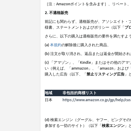
［注：Amazonポイントを含みます］、リベー
2. 不適格販売
前記にも関わらず、適格販売が、アソシエイト・
様書、ステートメントおよびポリシー（以下「
プ
さらに、以下の購入は適格販売の要件を満たすよ
(a)
本規約
の解除後に購入された商品、
(b) 注文が取り消され、返品または返金が開始さ
(c) 「アマゾン」、「Kindle」またはその
い（例えば、「ammazon」、「amaozn」お
購入した広告（以下、「
禁止リスティング広告
」
地域
非包括的商標リスト
日本
https://www.amazon.co.jp/gp/help/cu
(d) 検索エンジン（グーグル、ヤフー、ビング
参加する一切のサイト）（以下「
検索エンジン
」