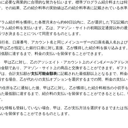
めに必要な商業的に合理的な努力を払います。標準プログラム紹介料または特
す。その結果、乙の紹介料率の実効値は乙の紹介料率表に記載されている水準
グラム紹介料を獲得した各暦月末から約60日以内に、乙が選択した下記記載
グラム紹介料を支払います。乙は、アマゾン・サイトの初期設定通貨以外の通
基づき決まることについて同意するものとします。
行名、口座番号、アカウント名と同じメインユーザーの口座名義人名および
より、甲は乙が指定した銀行口座に対し直接、乙が獲得した紹介料を振り込みま
最低額に達するまで、料金の支払いを留保することができます。
払い 甲は乙に対し、乙のアソシエイト・アカウント上のメインEメールアドレ
の金額であり、アマゾン・サイト上の商品と交換することができます。ギフト
甲は、合計支払額が
支払可能金額表
に記載された最低額以上となるまで、料金
過する場合、乙が代わりの支払オプションを選択するまでの間、料金の支払い
の住所を乙に通知した後、甲は乙に対し、乙が獲得した紹介料相当の小切手
れた最低額に達するまで、紹介料の支払いを留保することができるとともに、
す。
効な情報も登録していない場合、甲は、乙が支払方法を選択するまでまたは当
払いを留保することができるものとします。