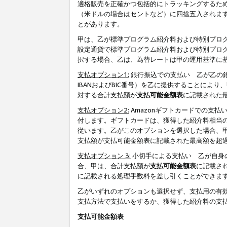
適格販売を正確かつ包括的にトラッキングするた
（米ドルの場合はセントなど）に四捨五入されま
とがあります。
甲は、乙が標準プログラム紹介料および特別プロ
設定通貨で標準プログラム紹介料および特別プロ
択する場合、乙は、為替レートは甲の運用基準に
支払オプション1:
銀行振込での支払い 乙が乙の銀
IBANおよびBIC番号）を乙に提供することに
対する合計支払額が
支払可能金額表
に記載された
支払オプション2:
Amazonギフトカードでの支
付します。ギフトカードは、獲得した紹介料相当
従います。乙がこのオプションを選択した場合、
支払額が支払可能金額表に記載された最高額を超
支払オプション 3:
小切手による支払い 乙が自身
合、甲は、合計支払額が
支払可能金額表
に記載さ
に記載される処理手数料を差し引くことができま
乙がいずれのオプションも選択せず、支払用の有
支払方法で支払いをするか、獲得した紹介料の支
支払可能金額表