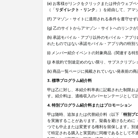
(e) お客様がリンクをクリックまたは仲介ウェ
（「
リダイレクト・リンク
」）を経由して、アマ
(f) アマゾン・サイトに適用される条件を遵守せ
(g) 乙のサイトからアマゾン・サイトへのリン
(h) 承認モバイル・アプリ以外のモバイル・アプリ
れたものではない承認モバイル・アプリ内の特別
(i) メンバー紹介イベントの対象商品（関連する
(j) 本規約で別途定めのない限り、サブスクリプ
(k) 商品一覧ページに掲載されていない発表前の
3. 標準プログラム紹介料
甲は乙に対し、本紹介料率表に記載された制限お
す。紹介料は、適格収入のパーセンテージとして
4. 特別プログラム紹介料またはプロモーション
甲は随時、追加または代替紹介料（以下「
特別プ
を実施することがあります。疑義を避けるために
つでも中止または変更する権利を留保します。別
て特定される購入と実質的に同種であるとして不