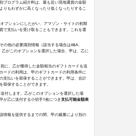
別プログラム紹介料は、最も近い現地通貨の金額
よりもわずかに高くなったり低くなったりするこ
のオプションにしたがい、アマゾン・サイトの初期
貨で支払いを受け取ることもできます。これを選
その他の必要識別情報（該当する場合はABA、
す。乙がこのオプションを選択した場合、甲は、乙に
ス宛に、乙が獲得した金額相当のギフトカードを送
カードの利用は、甲のギフトカードの利用条件に
の支払いを留保することができます。甲は、合計
を留保することができます。
を送付します。乙がこのオプションを選択した場
甲が乙に送付する小切手1枚につき
支払可能金額表
該情報を提供するまでの間、甲の裁量により別の