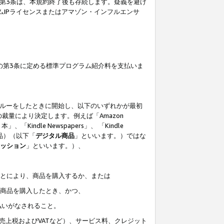
の第3条は、本規約終了後も存続します。疑義を避け
ムIPライセンスまたはアマゾン・インフルエンサ
の第3条に定める標準プログラム紹介料を支払いま
スルーをしたときに開始し、以下のいずれかが最初
裁量により決定します。例えば「Amazon
」、「Kindle Newspapers」、 「Kindle
は商品）（以下「
デジタル商品
」といいます。）ではな
ッション
」といいます。）、
ことにより、商品を購入するか、または
該商品を購入したとき、かつ、
払いがなされること。
売上税およびVATなど）、サービス料、クレジット