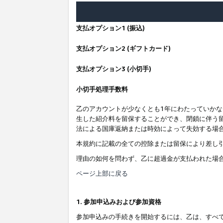
支払オプション1 (振込)
支払オプション2 (ギフトカード)
支払オプション3 (小切手)
小切手処理手数料
乙のアカウントが少なくとも1年にわたっていか
生した紹介料を留保することができ、閉鎖に伴う
法による国庫返納または時効によって失効する場
本規約に記載の全ての控除または留保により差し
理由の如何を問わず、乙に超過金が支払われた場
ページ上部に戻る
1. 参加申込みおよび参加資格
参加申込みの手続きを開始するには、乙は、すべ