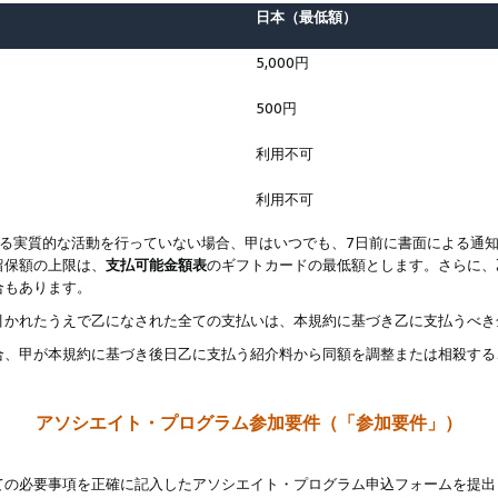
日本（最低額）
5,000円
500円
利用不可
利用不可
なる実質的な活動を行っていない場合、甲はいつでも、7日前に書面による通
留保額の上限は、
支払可能金額表
のギフトカードの最低額とします。さらに、
合もあります。
引かれたうえで乙になされた全ての支払いは、本規約に基づき乙に支払うべき
合、甲が本規約に基づき後日乙に支払う紹介料から同額を調整または相殺する
アソシエイト・プログラム参加要件（「参加要件」）
ての必要事項を正確に記入したアソシエイト・プログラム申込フォームを提出