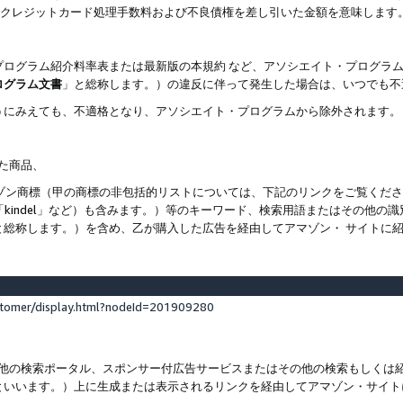
ト、クレジットカード処理手数料および不良債権を差し引いた金額を意味します
プログラム紹介料率表または最新版の本規約 など、アソシエイト・プログラ
ログラム文書
」と総称します。）の違反に伴って発生した場合は、いつでも不
うにみえても、不適格となり、アソシエイト・プログラムから除外されます。
れた商品、
他のアマゾン商標（甲の商標の非包括的リストについては、下記のリンクをご覧く
よび「kindel」など）も含みます。）等のキーワード、検索用語またはその
と総称します。）を含め、乙が購入した広告を経由してアマゾン・ サイトに
stomer/display.html?nodeId=201909280
その他の検索ポータル、スポンサー付広告サービスまたはその他の検索もしく
といいます。）上に生成または表示されるリンクを経由してアマゾン・サイト