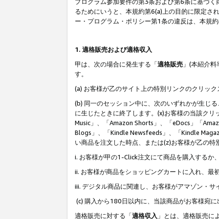
プログラム参加要件の第3条および第6条に基づく
るためにいうと、本規約第6(a)上の目的に限定
ー・プログラム・ポリシー第1条の違反は、本規
1. 適格販売および適格収入
甲は、次の場合に発生する「
適格販売
」(本紹介
す。
(a) お客様が乙のサイト上の特別リンクのクリッ
(b) 同一のセッション中に、次のいずれかが生
に生じたときに終了します。(x)お客様の当該クリ
Music」、「Amazon Shorts」、「eDocs」「Ama
Blogs」、「Kindle Newsfeeds」、「Ki
い商品を注文した時点、または(z)お客様が乙の
i. お客様が甲の1-Click注文にて商品を購入するか
ii. お客様が商品をショッピングカートに入れ
iii. デジタル商品に関連し、お客様がアマゾ
(c) 購入から180日以内に、当該商品がお客
適格販売に対する「
適格収入
」とは、適格販売に