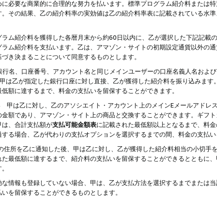
めに必要な商業的に合理的な努力を払います。標準プログラム紹介料または特
す。その結果、乙の紹介料率の実効値は乙の紹介料率表に記載されている水準
グラム紹介料を獲得した各暦月末から約60日以内に、乙が選択した下記記載
グラム紹介料を支払います。乙は、アマゾン・サイトの初期設定通貨以外の通
基づき決まることについて同意するものとします。
行名、口座番号、アカウント名と同じメインユーザーの口座名義人名および
より、甲は乙が指定した銀行口座に対し直接、乙が獲得した紹介料を振り込みま
最低額に達するまで、料金の支払いを留保することができます。
払い 甲は乙に対し、乙のアソシエイト・アカウント上のメインEメールアドレ
の金額であり、アマゾン・サイト上の商品と交換することができます。ギフト
甲は、合計支払額が
支払可能金額表
に記載された最低額以上となるまで、料金
過する場合、乙が代わりの支払オプションを選択するまでの間、料金の支払い
の住所を乙に通知した後、甲は乙に対し、乙が獲得した紹介料相当の小切手
れた最低額に達するまで、紹介料の支払いを留保することができるとともに、
す。
効な情報も登録していない場合、甲は、乙が支払方法を選択するまでまたは当
払いを留保することができるものとします。