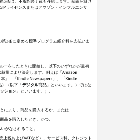
の第3条は、本規約終了後も存続します。疑義を避け
ムIPライセンスまたはアマゾン・インフルエンサ
の第3条に定める標準プログラム紹介料を支払いま
スルーをしたときに開始し、以下のいずれかが最初
裁量により決定します。例えば「Amazon
」、「Kindle Newspapers」、 「Kindle
は商品）（以下「
デジタル商品
」といいます。）ではな
ッション
」といいます。）、
ことにより、商品を購入するか、または
該商品を購入したとき、かつ、
払いがなされること。
売上税およびVATなど）、サービス料、クレジット