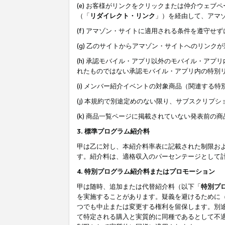
(e) お客様がリンクをクリックまたは仲介ウェ
（「
リダイレクト・リンク
」）を経由して、アマ
(f) アマゾン・サイトに適用される条件を遵守せ
(g) 乙のサイトからアマゾン・サイトへのリン
(h) 承認モバイル・アプリ以外のモバイル・アプリ
れたものではない承認モバイル・アプリ内の特別
(i) メンバー紹介イベントの対象商品（関連する
(j) 本規約で別途定めのない限り、サブスクリプ
(k) 商品一覧ページに掲載されていない発表前の
3. 標準プログラム紹介料
甲は乙に対し、本紹介料率表に記載された制限お
す。紹介料は、適格収入のパーセンテージとして
4. 特別プログラム紹介料またはプロモーション
甲は随時、追加または代替紹介料（以下「
特別プ
を実施することがあります。疑義を避けるために
つでも中止または変更する権利を留保します。別
て特定される購入と実質的に同種であるとして不