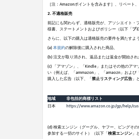
［注：Amazonポイントを含みます］、リベー
2. 不適格販売
前記にも関わらず、適格販売が、アソシエイト・
様書、ステートメントおよびポリシー（以下「
プ
さらに、以下の購入は適格販売の要件を満たすよ
(a)
本規約
の解除後に購入された商品、
(b) 注文が取り消され、返品または返金が開始さ
(c) 「アマゾン」、「Kindle」またはその
い（例えば、「ammazon」、「amaozn」お
購入した広告（以下、「
禁止リスティング広告
」
地域
非包括的商標リスト
日本
https://www.amazon.co.jp/gp/help/cu
(d) 検索エンジン（グーグル、ヤフー、ビング
参加する一切のサイト）（以下「
検索エンジン
」