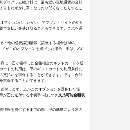
別プログラム紹介料は、最も近い現地通貨の金額
よりもわずかに高くなったり低くなったりするこ
のオプションにしたがい、アマゾン・サイトの初期
貨で支払いを受け取ることもできます。これを選
その他の必要識別情報（該当する場合はABA、
す。乙がこのオプションを選択した場合、甲は、乙に
ス宛に、乙が獲得した金額相当のギフトカードを送
カードの利用は、甲のギフトカードの利用条件に
の支払いを留保することができます。甲は、合計
を留保することができます。
を送付します。乙がこのオプションを選択した場
甲が乙に送付する小切手1枚につき
支払可能金額表
該情報を提供するまでの間、甲の裁量により別の