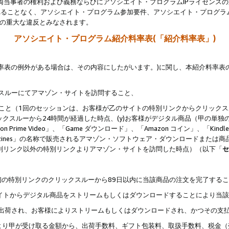
両当事者の権利および義務ならびにアソシエイト・プログラムIPライセンス
されることなく、アソシエイト・プログラム参加要件、アソシエイト・プログラ
約の重大な違反とみなされます。
アソシエイト・プログラム紹介料率表(「紹介料率表」)
料率表の例外がある場合は、その内容にしたがいます。)に関し、本紹介料率表
クスルーにてアマゾン・サイトを訪問すること、
じること（1回のセッションは、お客様が乙のサイトの特別リンクからクリック
ックスルーから24時間が経過した時点、(y)お客様がデジタル商品（甲の単独の
zon Prime Video」、「Game ダウンロード」、「Amazon コイン」、「Kindle 本
ndle Magazines」の名称で販売されるアマゾン・ソフトウェア・ダウンロードまた
特別リンク以外の特別リンクよりアマゾン・サイトを訪問した時点）（以下「
セ
、
、最初の特別リンクのクリックスルーから89日以内に当該商品の注文を完了する
ン・サイトからデジタル商品をストリームもしくはダウンロードすることにより当
様宛に出荷され、お客様によりストリームもしくはダウンロードされ、かつその支
より甲が受け取る金額から、出荷手数料、ギフト包装料、取扱手数料、税金（