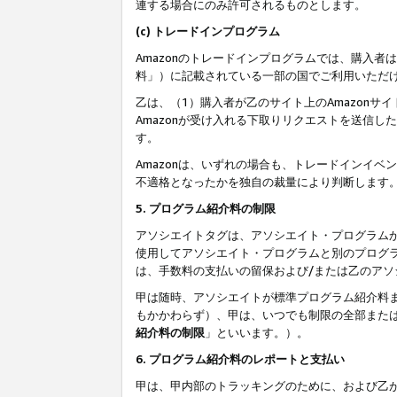
連する場合にのみ許可されるものとします。
(c) トレードインプログラム
Amazonのトレードインプログラムでは、購入者
料」）に記載されている一部の国でご利用いただ
乙は、（1）購入者が乙のサイト上のAmazon
Amazonが受け入れる下取りリクエストを送信し
す。
Amazonは、いずれの場合も、トレードインイベ
不適格となったかを独自の裁量により判断します
5. プログラム紹介料の制限
アソシエイトタグは、アソシエイト・プログラム
使用してアソシエイト・プログラムと別のプログ
は、手数料の支払いの留保および/または乙のア
甲は随時、アソシエイトが標準プログラム紹介料
もかかわらず）、甲は、いつでも制限の全部また
紹介料の制限
」といいます。）。
6. プログラム紹介料のレポートと支払い
甲は、甲内部のトラッキングのために、および乙