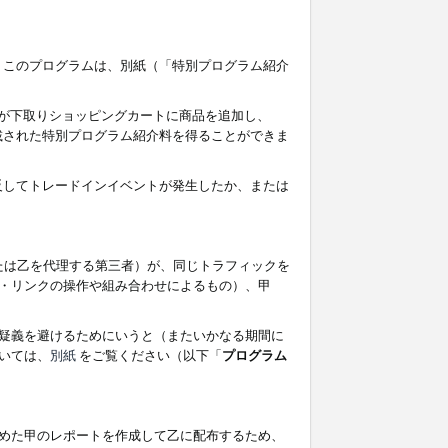
す。このプログラムは、別紙（「特別プログラム紹介
者が下取りショッピングカートに商品を追加し、
記載された特別プログラム紹介料を得ることができま
違反してトレードインイベントが発生したか、または
たは乙を代理する第三者）が、同じトラフィックを
・リンクの操作や組み合わせによるもの）、甲
疑義を避けるためにいうと（またいかなる期間に
いては、
別紙
をご覧ください（以下「
プログラム
めた甲のレポートを作成して乙に配布するため、