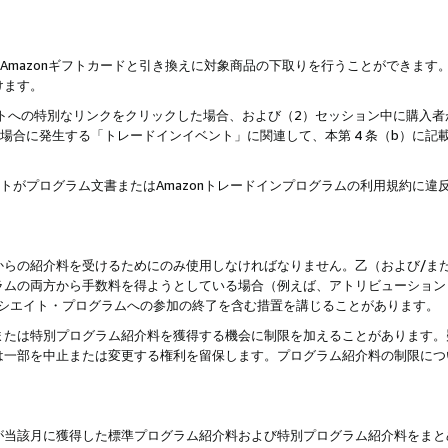
はAmazonギフトカードと引き換えに対象商品の下取りを行うことができま
けます。
サイトへの特別なリンクをクリックした場合、および（2）セッション中に購入
た場合に発生する「トレードインイベント」に関連して、本第 4 条（b）に
ントがプログラム文書またはAmazonトレードインプログラムの利用規約に
。
からの紹介料を受けるためにのみ使用しなければなりません。乙（および/ま
ラムの両方から手数料を得ようとしている場合（例えば、アトリビューション
ソシエイト・プログラムへの参加の終了を含む措置を講じることがあります。
または特別プログラム紹介料を獲得する機会に制限を加えることがあります。
は一部を中止または変更する権利を留保します。プログラム紹介料の制限につ
が当該月に獲得した標準プログラム紹介料および特別プログラム紹介料をまと