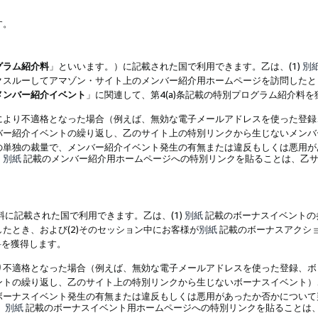
す。
グラム紹介料
」といいます。）に記載された国で利用できます。乙は、(1)
別
スルーしてアマゾン・サイト上のメンバー紹介用ホームページを訪問したとき
メンバー紹介イベント
」に関連して、第4(a)条記載の特別プログラム紹介料
により不適格となった場合（例えば、無効な電子メールアドレスを使った登録
バー紹介イベントの繰り返し、乙のサイト上の特別リンクから生じないメンバ
の単独の裁量で、メンバー紹介イベント発生の有無または違反もしくは悪用が
、
別紙
記載のメンバー紹介用ホームページへの特別リンクを貼ることは、乙サ
に記載された国で利用できます。乙は、(1)
別紙
記載のボーナスイベントの
たとき、および(2)そのセッション中にお客様が
別紙
記載のボーナスアクシ
料を獲得します。
り不適格となった場合（例えば、無効な電子メールアドレスを使った登録、ボ
ントの繰り返し、乙のサイト上の特別リンクから生じないボーナスイベント）
ボーナスイベント発生の有無または違反もしくは悪用があったか否かについて
、
別紙
記載のボーナスイベント用ホームページへの特別リンクを貼ることは