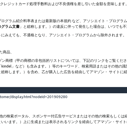
ト、クレジットカード処理手数料および不良債権を差し引いた金額を意味します
プログラム紹介料率表または最新版の本規約 など、アソシエイト・プログラ
ログラム文書
」と総称します。）の違反に伴って発生した場合は、いつでも不
うにみえても、不適格となり、アソシエイト・プログラムから除外されます。
れた商品、
他のアマゾン商標（甲の商標の非包括的リストについては、下記のリンクをご覧く
よび「kindel」など）も含みます。）等のキーワード、検索用語またはその
と総称します。）を含め、乙が購入した広告を経由してアマゾン・ サイトに
stomer/display.html?nodeId=201909280
その他の検索ポータル、スポンサー付広告サービスまたはその他の検索もしく
といいます。）上に生成または表示されるリンクを経由してアマゾン・サイト