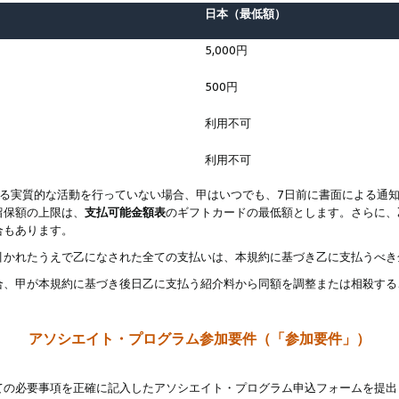
日本（最低額）
5,000円
500円
利用不可
利用不可
なる実質的な活動を行っていない場合、甲はいつでも、7日前に書面による通
留保額の上限は、
支払可能金額表
のギフトカードの最低額とします。さらに、
合もあります。
引かれたうえで乙になされた全ての支払いは、本規約に基づき乙に支払うべき
合、甲が本規約に基づき後日乙に支払う紹介料から同額を調整または相殺する
アソシエイト・プログラム参加要件（「参加要件」）
ての必要事項を正確に記入したアソシエイト・プログラム申込フォームを提出