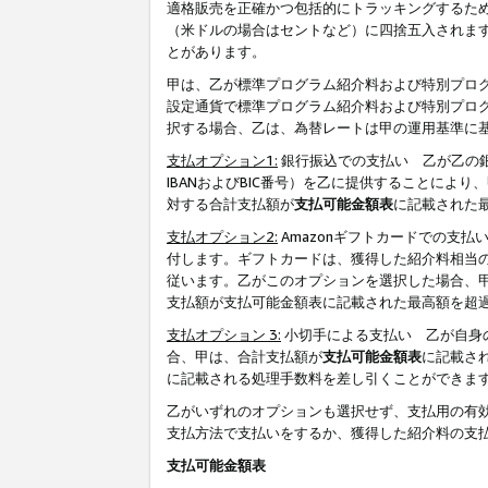
適格販売を正確かつ包括的にトラッキングするた
（米ドルの場合はセントなど）に四捨五入されま
とがあります。
甲は、乙が標準プログラム紹介料および特別プロ
設定通貨で標準プログラム紹介料および特別プロ
択する場合、乙は、為替レートは甲の運用基準に
支払オプション1:
銀行振込での支払い 乙が乙の銀
IBANおよびBIC番号）を乙に提供することに
対する合計支払額が
支払可能金額表
に記載された
支払オプション2:
Amazonギフトカードでの支
付します。ギフトカードは、獲得した紹介料相当
従います。乙がこのオプションを選択した場合、
支払額が支払可能金額表に記載された最高額を超
支払オプション 3:
小切手による支払い 乙が自身
合、甲は、合計支払額が
支払可能金額表
に記載さ
に記載される処理手数料を差し引くことができま
乙がいずれのオプションも選択せず、支払用の有
支払方法で支払いをするか、獲得した紹介料の支
支払可能金額表