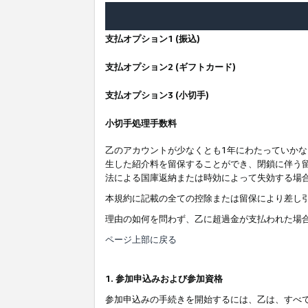
支払オプション1 (振込)
支払オプション2 (ギフトカード)
支払オプション3 (小切手)
小切手処理手数料
乙のアカウントが少なくとも1年にわたっていか
生した紹介料を留保することができ、閉鎖に伴う
法による国庫返納または時効によって失効する場
本規約に記載の全ての控除または留保により差し
理由の如何を問わず、乙に超過金が支払われた場
ページ上部に戻る
1. 参加申込みおよび参加資格
参加申込みの手続きを開始するには、乙は、すべ