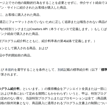
ブページ上でその他の能動的行為をすることを必要とせずに、仲介サイト経由で
ゾン・サイトに紹介されたお客様が購入した商品、
ずに、お客様に購入された商品、
クが適正にフォーマットされていないために正しく追跡または報告されない商品
内の特別リンクまたはCreators API（本ライセンスで定義します。）も
リンク経由で購入された商品、
特別プログラム紹介料とともに、紹介料率表の第4(a)条で定義します。）
ションとして購入される商品、および
商品や予約開始前の商品。
よび
本規約
を遵守することを条件として、
別紙
記載の標準紹介料（以下「
標
計算されます。
ログラム紹介料
」といいます。）の獲得機会をアソシエイト全員または一部に
（および本条において定める期間にもかかわらず）いうと、甲は、特別プログ
途定めのない限り、当該特別プログラムまたはプロモーションは全て（商品購
適格の除外対象となり、商品購入に適用されるプログラム文書上の制限につい