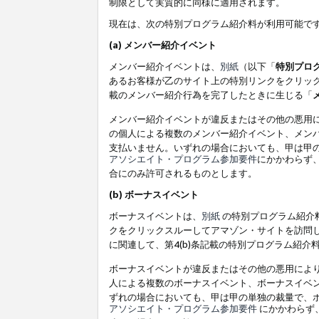
制限として実質的に同様に適用されます。
現在は、次の特別プログラム紹介料が利用可能で
(a) メンバー紹介イベント
メンバー紹介イベントは、
別紙
（以下「
特別プロ
あるお客様が乙のサイト上の特別リンクをクリック
載のメンバー紹介行為を完了したときに生じる「
メンバー紹介イベントが違反またはその他の悪用
の個人による複数のメンバー紹介イベント、メン
支払いません。いずれの場合においても、甲は甲
アソシエイト・プログラム参加要件
にかかわらず
合にのみ許可されるものとします。
(b) ボーナスイベント
ボーナスイベントは、
別紙
の特別プログラム紹介料
クをクリックスルーしてアマゾン・サイトを訪問し
に関連して、第4(b)条記載の特別プログラム紹介
ボーナスイベントが違反またはその他の悪用によ
人による複数のボーナスイベント、ボーナスイベ
ずれの場合においても、甲は甲の単独の裁量で、
アソシエイト・プログラム参加要件
にかかわらず