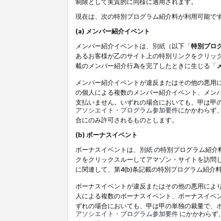
制限として実質的に同様に適用されます。
現在は、次の特別プログラム紹介料が利用可能で
(a) メンバー紹介イベント
メンバー紹介イベントは、
別紙
（以下「
特別プロ
あるお客様が乙のサイト上の特別リンクをクリック
載のメンバー紹介行為を完了したときに生じる「
メンバー紹介イベントが違反またはその他の悪用
の個人による複数のメンバー紹介イベント、メン
支払いません。いずれの場合においても、甲は甲
アソシエイト・プログラム参加要件
にかかわらず
合にのみ許可されるものとします。
(b) ボーナスイベント
ボーナスイベントは、
別紙
の特別プログラム紹介料
クをクリックスルーしてアマゾン・サイトを訪問し
に関連して、第4(b)条記載の特別プログラム紹介
ボーナスイベントが違反またはその他の悪用によ
人による複数のボーナスイベント、ボーナスイベ
ずれの場合においても、甲は甲の単独の裁量で、
アソシエイト・プログラム参加要件
にかかわらず