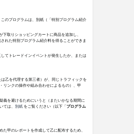
す。このプログラムは、別紙（「特別プログラム紹介
者が下取りショッピングカートに商品を追加し、
記載された特別プログラム紹介料を得ることができま
違反してトレードインイベントが発生したか、または
たは乙を代理する第三者）が、同じトラフィックを
・リンクの操作や組み合わせによるもの）、甲
疑義を避けるためにいうと（またいかなる期間に
いては、
別紙
をご覧ください（以下「
プログラム
めた甲のレポートを作成して乙に配布するため、