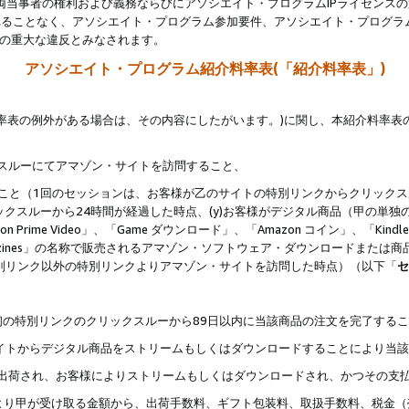
両当事者の権利および義務ならびにアソシエイト・プログラムIPライセンス
されることなく、アソシエイト・プログラム参加要件、アソシエイト・プログラ
約の重大な違反とみなされます。
アソシエイト・プログラム紹介料率表(「紹介料率表」)
料率表の例外がある場合は、その内容にしたがいます。)に関し、本紹介料率表
クスルーにてアマゾン・サイトを訪問すること、
じること（1回のセッションは、お客様が乙のサイトの特別リンクからクリック
ックスルーから24時間が経過した時点、(y)お客様がデジタル商品（甲の単独の
zon Prime Video」、「Game ダウンロード」、「Amazon コイン」、「Kindle 本
ndle Magazines」の名称で販売されるアマゾン・ソフトウェア・ダウンロードまた
特別リンク以外の特別リンクよりアマゾン・サイトを訪問した時点）（以下「
セ
、
、最初の特別リンクのクリックスルーから89日以内に当該商品の注文を完了する
ン・サイトからデジタル商品をストリームもしくはダウンロードすることにより当
様宛に出荷され、お客様によりストリームもしくはダウンロードされ、かつその支
より甲が受け取る金額から、出荷手数料、ギフト包装料、取扱手数料、税金（