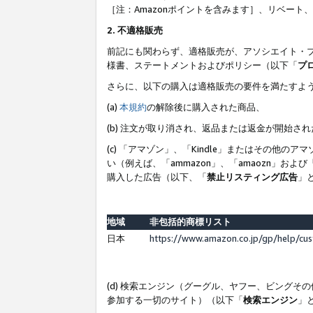
［注：Amazonポイントを含みます］、リベー
2. 不適格販売
前記にも関わらず、適格販売が、アソシエイト・
様書、ステートメントおよびポリシー（以下「
プ
さらに、以下の購入は適格販売の要件を満たすよ
(a)
本規約
の解除後に購入された商品、
(b) 注文が取り消され、返品または返金が開始さ
(c) 「アマゾン」、「Kindle」またはその
い（例えば、「ammazon」、「amaozn」お
購入した広告（以下、「
禁止リスティング広告
」
地域
非包括的商標リスト
日本
https://www.amazon.co.jp/gp/help/cu
(d) 検索エンジン（グーグル、ヤフー、ビング
参加する一切のサイト）（以下「
検索エンジン
」