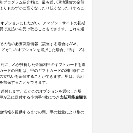
別プログラム紹介料は、最も近い現地通貨の金額
よりもわずかに高くなったり低くなったりするこ
のオプションにしたがい、アマゾン・サイトの初期
貨で支払いを受け取ることもできます。これを選
その他の必要識別情報（該当する場合はABA、
す。乙がこのオプションを選択した場合、甲は、乙に
ス宛に、乙が獲得した金額相当のギフトカードを送
カードの利用は、甲のギフトカードの利用条件に
の支払いを留保することができます。甲は、合計
を留保することができます。
を送付します。乙がこのオプションを選択した場
甲が乙に送付する小切手1枚につき
支払可能金額表
該情報を提供するまでの間、甲の裁量により別の