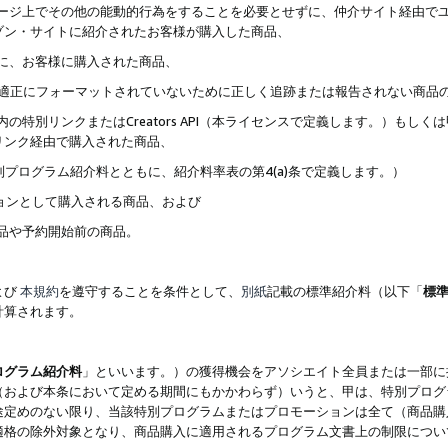
ブページ上でその他の能動的行為をすることを必要とせずに、仲介サイト経由で
ゾン・サイトに紹介されたお客様が購入した商品、
ずに、お客様に購入された商品、
クが適正にフォーマットされていないために正しく追跡または報告されない商品
内の特別リンクまたはCreators API（本ライセンスで定義します。）も
リンク経由で購入された商品、
特別プログラム紹介料とともに、紹介料率表の第4(a)条で定義します。）
ションとして購入される商品、および
商品や予約開始前の商品。
よび
本規約
を遵守することを条件として、
別紙
記載の標準紹介料（以下「
標
計算されます。
ログラム紹介料
」といいます。）の獲得機会をアソシエイト全員または一部に
（および本条において定める期間にもかかわらず）いうと、甲は、特別プログ
途定めのない限り、当該特別プログラムまたはプロモーションは全て（商品購
適格の除外対象となり、商品購入に適用されるプログラム文書上の制限につい