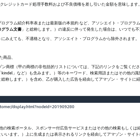
ト、クレジットカード処理手数料および不良債権を差し引いた金額を意味します
プログラム紹介料率表または最新版の本規約 など、アソシエイト・プログラ
ログラム文書
」と総称します。）の違反に伴って発生した場合は、いつでも不
うにみえても、不適格となり、アソシエイト・プログラムから除外されます。
れた商品、
他のアマゾン商標（甲の商標の非包括的リストについては、下記のリンクをご覧く
よび「kindel」など）も含みます。）等のキーワード、検索用語またはその
と総称します。）を含め、乙が購入した広告を経由してアマゾン・ サイトに
stomer/display.html?nodeId=201909280
その他の検索ポータル、スポンサー付広告サービスまたはその他の検索もしく
といいます。）上に生成または表示されるリンクを経由してアマゾン・サイト