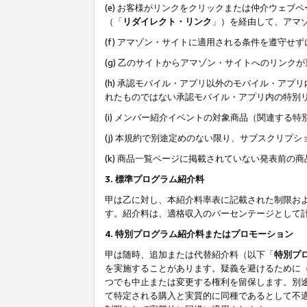
(e) お客様がリンクをクリックまたは仲介ウェ
（「
リダイレクト・リンク
」）を経由して、アマ
(f) アマゾン・サイトに適用される条件を遵守せ
(g) 乙のサイトからアマゾン・サイトへのリン
(h) 承認モバイル・アプリ以外のモバイル・アプリ
れたものではない承認モバイル・アプリ内の特別
(i) メンバー紹介イベントの対象商品（関連する
(j) 本規約で別途定めのない限り、サブスクリプ
(k) 商品一覧ページに掲載されていない発表前の
3. 標準プログラム紹介料
甲は乙に対し、本紹介料率表に記載された制限お
す。紹介料は、適格収入のパーセンテージとして
4. 特別プログラム紹介料またはプロモーション
甲は随時、追加または代替紹介料（以下「
特別プ
を実施することがあります。疑義を避けるために
つでも中止または変更する権利を留保します。別
て特定される購入と実質的に同種であるとして不