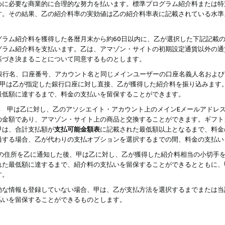
めに必要な商業的に合理的な努力を払います。標準プログラム紹介料または特
す。その結果、乙の紹介料率の実効値は乙の紹介料率表に記載されている水準
グラム紹介料を獲得した各暦月末から約60日以内に、乙が選択した下記記載
グラム紹介料を支払います。乙は、アマゾン・サイトの初期設定通貨以外の通
基づき決まることについて同意するものとします。
行名、口座番号、アカウント名と同じメインユーザーの口座名義人名および
より、甲は乙が指定した銀行口座に対し直接、乙が獲得した紹介料を振り込みま
最低額に達するまで、料金の支払いを留保することができます。
払い 甲は乙に対し、乙のアソシエイト・アカウント上のメインEメールアドレ
の金額であり、アマゾン・サイト上の商品と交換することができます。ギフト
甲は、合計支払額が
支払可能金額表
に記載された最低額以上となるまで、料金
過する場合、乙が代わりの支払オプションを選択するまでの間、料金の支払い
の住所を乙に通知した後、甲は乙に対し、乙が獲得した紹介料相当の小切手
れた最低額に達するまで、紹介料の支払いを留保することができるとともに、
す。
効な情報も登録していない場合、甲は、乙が支払方法を選択するまでまたは当
払いを留保することができるものとします。