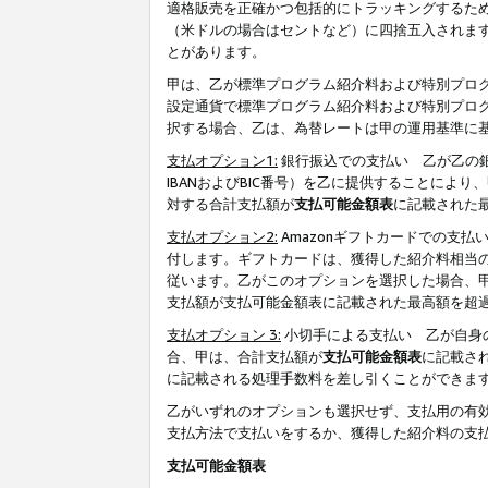
適格販売を正確かつ包括的にトラッキングするた
（米ドルの場合はセントなど）に四捨五入されま
とがあります。
甲は、乙が標準プログラム紹介料および特別プロ
設定通貨で標準プログラム紹介料および特別プロ
択する場合、乙は、為替レートは甲の運用基準に
支払オプション1:
銀行振込での支払い 乙が乙の銀
IBANおよびBIC番号）を乙に提供することに
対する合計支払額が
支払可能金額表
に記載された
支払オプション2:
Amazonギフトカードでの支
付します。ギフトカードは、獲得した紹介料相当
従います。乙がこのオプションを選択した場合、
支払額が支払可能金額表に記載された最高額を超
支払オプション 3:
小切手による支払い 乙が自身
合、甲は、合計支払額が
支払可能金額表
に記載さ
に記載される処理手数料を差し引くことができま
乙がいずれのオプションも選択せず、支払用の有
支払方法で支払いをするか、獲得した紹介料の支
支払可能金額表