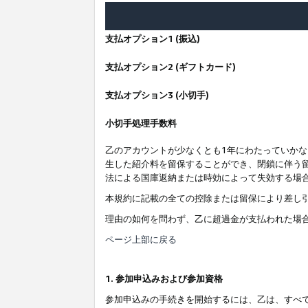
支払オプション1 (振込)
支払オプション2 (ギフトカード)
支払オプション3 (小切手)
小切手処理手数料
乙のアカウントが少なくとも1年にわたっていか
生した紹介料を留保することができ、閉鎖に伴う
法による国庫返納または時効によって失効する場
本規約に記載の全ての控除または留保により差し
理由の如何を問わず、乙に超過金が支払われた場
ページ上部に戻る
1. 参加申込みおよび参加資格
参加申込みの手続きを開始するには、乙は、すべ