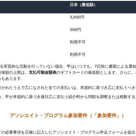
日本（最低額）
5,000円
500円
利用不可
利用不可
なる実質的な活動を行っていない場合、甲はいつでも、7日前に書面による通
留保額の上限は、
支払可能金額表
のギフトカードの最低額とします。さらに、
合もあります。
引かれたうえで乙になされた全ての支払いは、本規約に基づき乙に支払うべき
合、甲が本規約に基づき後日乙に支払う紹介料から同額を調整または相殺する
アソシエイト・プログラム参加要件（「参加要件」）
ての必要事項を正確に記入したアソシエイト・プログラム申込フォームを提出