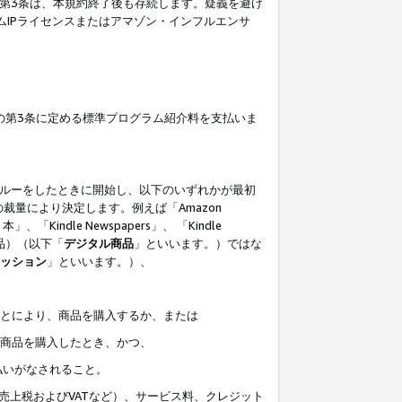
の第3条は、本規約終了後も存続します。疑義を避け
ムIPライセンスまたはアマゾン・インフルエンサ
の第3条に定める標準プログラム紹介料を支払いま
スルーをしたときに開始し、以下のいずれかが最初
裁量により決定します。例えば「Amazon
」、「Kindle Newspapers」、 「Kindle
は商品）（以下「
デジタル商品
」といいます。）ではな
ッション
」といいます。）、
ことにより、商品を購入するか、または
該商品を購入したとき、かつ、
払いがなされること。
売上税およびVATなど）、サービス料、クレジット