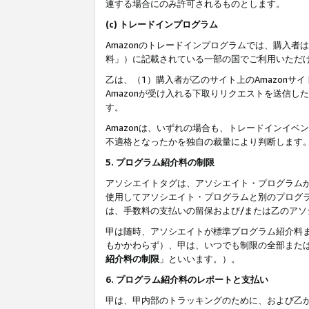
連する場合にのみ許可されるものとします。
(c) トレードインプログラム
Amazonのトレードインプログラムでは、購入者
料」）に記載されている一部の国でご利用いただ
乙は、（1）購入者が乙のサイト上のAmazon
Amazonが受け入れる下取りリクエストを送信し
す。
Amazonは、いずれの場合も、トレードインイベ
不適格となったかを独自の裁量により判断します
5. プログラム紹介料の制限
アソシエイトタグは、アソシエイト・プログラム
使用してアソシエイト・プログラムと別のプログ
は、手数料の支払いの留保および/または乙のア
甲は随時、アソシエイトが標準プログラム紹介料
もかかわらず）、甲は、いつでも制限の全部また
紹介料の制限
」といいます。）。
6. プログラム紹介料のレポートと支払い
甲は、甲内部のトラッキングのために、および乙