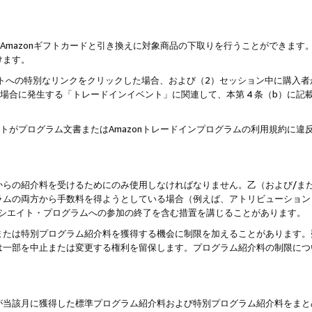
はAmazonギフトカードと引き換えに対象商品の下取りを行うことができま
けます。
サイトへの特別なリンクをクリックした場合、および（2）セッション中に購入
た場合に発生する「トレードインイベント」に関連して、本第 4 条（b）に
ントがプログラム文書またはAmazonトレードインプログラムの利用規約に
。
からの紹介料を受けるためにのみ使用しなければなりません。乙（および/ま
ラムの両方から手数料を得ようとしている場合（例えば、アトリビューション
ソシエイト・プログラムへの参加の終了を含む措置を講じることがあります。
または特別プログラム紹介料を獲得する機会に制限を加えることがあります。
は一部を中止または変更する権利を留保します。プログラム紹介料の制限につ
が当該月に獲得した標準プログラム紹介料および特別プログラム紹介料をまと