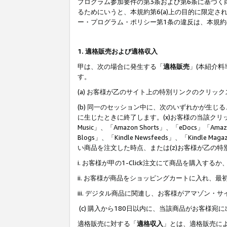
プログラム参加要件の第3条および第6条に基づく
るためにいうと、本規約第6(a)上の目的に限定
ー・プログラム・ポリシー第1条の違反は、本規
1. 適格販売および適格収入
甲は、次の場合に発生する「
適格販売
」(本紹介
す。
(a) お客様が乙のサイト上の特別リンクのクリッ
(b) 同一のセッション中に、次のいずれかが生
に生じたときに終了します。(x)お客様の当該クリ
Music」、「Amazon Shorts」、「eDocs」「Ama
Blogs」、「Kindle Newsfeeds」、「Ki
い商品を注文した時点、または(z)お客様が乙の
i. お客様が甲の1-Click注文にて商品を購入するか
ii. お客様が商品をショッピングカートに入れ
iii. デジタル商品に関連し、お客様がアマゾ
(c) 購入から180日以内に、当該商品がお客
適格販売に対する「
適格収入
」とは、適格販売に