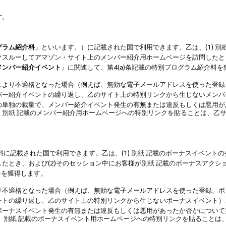
す。
グラム紹介料
」といいます。）に記載された国で利用できます。乙は、(1)
別
スルーしてアマゾン・サイト上のメンバー紹介用ホームページを訪問したとき
メンバー紹介イベント
」に関連して、第4(a)条記載の特別プログラム紹介料
により不適格となった場合（例えば、無効な電子メールアドレスを使った登録
バー紹介イベントの繰り返し、乙のサイト上の特別リンクから生じないメンバ
の単独の裁量で、メンバー紹介イベント発生の有無または違反もしくは悪用が
、
別紙
記載のメンバー紹介用ホームページへの特別リンクを貼ることは、乙サ
に記載された国で利用できます。乙は、(1)
別紙
記載のボーナスイベントの
たとき、および(2)そのセッション中にお客様が
別紙
記載のボーナスアクシ
料を獲得します。
り不適格となった場合（例えば、無効な電子メールアドレスを使った登録、ボ
ントの繰り返し、乙のサイト上の特別リンクから生じないボーナスイベント）
ボーナスイベント発生の有無または違反もしくは悪用があったか否かについて
、
別紙
記載のボーナスイベント用ホームページへの特別リンクを貼ることは