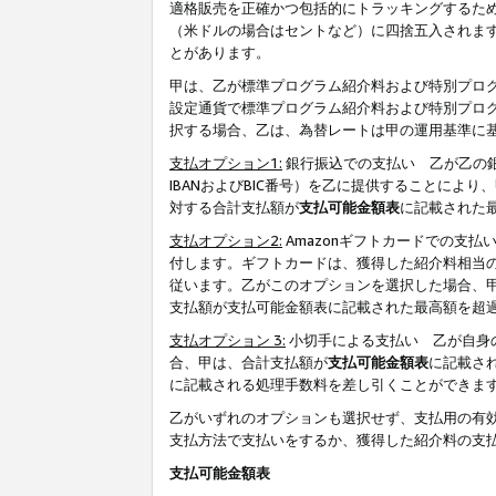
適格販売を正確かつ包括的にトラッキングするた
（米ドルの場合はセントなど）に四捨五入されま
とがあります。
甲は、乙が標準プログラム紹介料および特別プロ
設定通貨で標準プログラム紹介料および特別プロ
択する場合、乙は、為替レートは甲の運用基準に
支払オプション1:
銀行振込での支払い 乙が乙の銀
IBANおよびBIC番号）を乙に提供することに
対する合計支払額が
支払可能金額表
に記載された
支払オプション2:
Amazonギフトカードでの支
付します。ギフトカードは、獲得した紹介料相当
従います。乙がこのオプションを選択した場合、
支払額が支払可能金額表に記載された最高額を超
支払オプション 3:
小切手による支払い 乙が自身
合、甲は、合計支払額が
支払可能金額表
に記載さ
に記載される処理手数料を差し引くことができま
乙がいずれのオプションも選択せず、支払用の有
支払方法で支払いをするか、獲得した紹介料の支
支払可能金額表