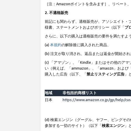
［注：Amazonポイントを含みます］、リベー
2. 不適格販売
前記にも関わらず、適格販売が、アソシエイト・
様書、ステートメントおよびポリシー（以下「
プ
さらに、以下の購入は適格販売の要件を満たすよ
(a)
本規約
の解除後に購入された商品、
(b) 注文が取り消され、返品または返金が開始さ
(c) 「アマゾン」、「Kindle」またはその
い（例えば、「ammazon」、「amaozn」お
購入した広告（以下、「
禁止リスティング広告
」
地域
非包括的商標リスト
日本
https://www.amazon.co.jp/gp/help/cu
(d) 検索エンジン（グーグル、ヤフー、ビング
参加する一切のサイト）（以下「
検索エンジン
」