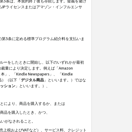
の第3条は、本規約終了後も存続します。疑義を避け
ムIPライセンスまたはアマゾン・インフルエンサ
の第3条に定める標準プログラム紹介料を支払いま
スルーをしたときに開始し、以下のいずれかが最初
裁量により決定します。例えば「Amazon
」、「Kindle Newspapers」、 「Kindle
は商品）（以下「
デジタル商品
」といいます。）ではな
ッション
」といいます。）、
ことにより、商品を購入するか、または
該商品を購入したとき、かつ、
払いがなされること。
売上税およびVATなど）、サービス料、クレジット