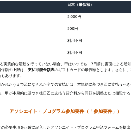
日本（最低額）
5,000円
500円
利用不可
利用不可
なる実質的な活動を行っていない場合、甲はいつでも、7日前に書面による通
留保額の上限は、
支払可能金額表
のギフトカードの最低額とします。さらに、
合もあります。
引かれたうえで乙になされた全ての支払いは、本規約に基づき乙に支払うべき
合、甲が本規約に基づき後日乙に支払う紹介料から同額を調整または相殺する
アソシエイト・プログラム参加要件（「参加要件」）
ての必要事項を正確に記入したアソシエイト・プログラム申込フォームを提出