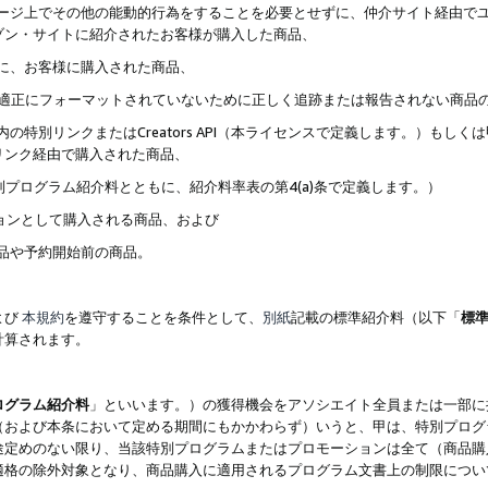
ブページ上でその他の能動的行為をすることを必要とせずに、仲介サイト経由で
ゾン・サイトに紹介されたお客様が購入した商品、
ずに、お客様に購入された商品、
クが適正にフォーマットされていないために正しく追跡または報告されない商品
内の特別リンクまたはCreators API（本ライセンスで定義します。）も
リンク経由で購入された商品、
特別プログラム紹介料とともに、紹介料率表の第4(a)条で定義します。）
ションとして購入される商品、および
商品や予約開始前の商品。
よび
本規約
を遵守することを条件として、
別紙
記載の標準紹介料（以下「
標
計算されます。
ログラム紹介料
」といいます。）の獲得機会をアソシエイト全員または一部に
（および本条において定める期間にもかかわらず）いうと、甲は、特別プログ
途定めのない限り、当該特別プログラムまたはプロモーションは全て（商品購
適格の除外対象となり、商品購入に適用されるプログラム文書上の制限につい