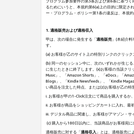
プログラム参加要件の第3条および第6条に基づく
るためにいうと、本規約第6(a)上の目的に限定
ー・プログラム・ポリシー第1条の違反は、本規
1. 適格販売および適格収入
甲は、次の場合に発生する「
適格販売
」(本紹介
す。
(a) お客様が乙のサイト上の特別リンクのクリッ
(b) 同一のセッション中に、次のいずれかが生
に生じたときに終了します。(x)お客様の当該クリ
Music」、「Amazon Shorts」、「eDocs」「Ama
Blogs」、「Kindle Newsfeeds」、「Ki
い商品を注文した時点、または(z)お客様が乙の
i. お客様が甲の1-Click注文にて商品を購入するか
ii. お客様が商品をショッピングカートに入れ
iii. デジタル商品に関連し、お客様がアマゾ
(c) 購入から180日以内に、当該商品がお客
適格販売に対する「
適格収入
」とは、適格販売に