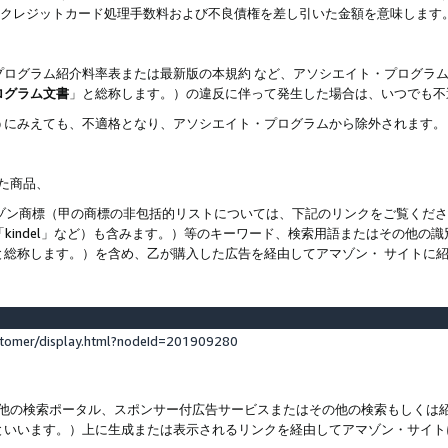
ト、クレジットカード処理手数料および不良債権を差し引いた金額を意味します
プログラム紹介料率表または最新版の本規約 など、アソシエイト・プログラ
ログラム文書
」と総称します。）の違反に伴って発生した場合は、いつでも不
うにみえても、不適格となり、アソシエイト・プログラムから除外されます。
れた商品、
他のアマゾン商標（甲の商標の非包括的リストについては、下記のリンクをご覧く
よび「kindel」など）も含みます。）等のキーワード、検索用語またはその
と総称します。）を含め、乙が購入した広告を経由してアマゾン・ サイトに
stomer/display.html?nodeId=201909280
その他の検索ポータル、スポンサー付広告サービスまたはその他の検索もしく
といいます。）上に生成または表示されるリンクを経由してアマゾン・サイト