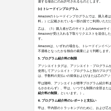
連する場合にのみ許可されるものとします。
(c) トレードインプログラム
Amazonのトレードインプログラムでは、購入者
料」）に記載されている一部の国でご利用いただ
乙は、（1）購入者が乙のサイト上のAmazon
Amazonが受け入れる下取りリクエストを送信し
す。
Amazonは、いずれの場合も、トレードインイベ
不適格となったかを独自の裁量により判断します
5. プログラム紹介料の制限
アソシエイトタグは、アソシエイト・プログラム
使用してアソシエイト・プログラムと別のプログ
は、手数料の支払いの留保および/または乙のア
甲は随時、アソシエイトが標準プログラム紹介料
もかかわらず）、甲は、いつでも制限の全部また
紹介料の制限
」といいます。）。
6. プログラム紹介料のレポートと支払い
甲は、甲内部のトラッキングのために、および乙