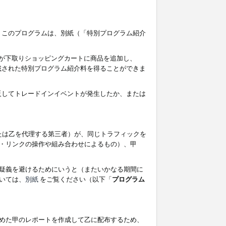
す。このプログラムは、別紙（「特別プログラム紹介
者が下取りショッピングカートに商品を追加し、
記載された特別プログラム紹介料を得ることができま
違反してトレードインイベントが発生したか、または
たは乙を代理する第三者）が、同じトラフィックを
・リンクの操作や組み合わせによるもの）、甲
疑義を避けるためにいうと（またいかなる期間に
いては、
別紙
をご覧ください（以下「
プログラム
めた甲のレポートを作成して乙に配布するため、