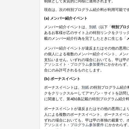
制限として実質的に同様に適用されます。
現在は、次の特別プログラム紹介料が利用可能で
(a) メンバー紹介イベント
メンバー紹介イベントは、
別紙
（以下「
特別プロ
あるお客様が乙のサイト上の特別リンクをクリック
載のメンバー紹介行為を完了したときに生じる「
メンバー紹介イベントが違反またはその他の悪用
の個人による複数のメンバー紹介イベント、メン
支払いません。いずれの場合においても、甲は甲
アソシエイト・プログラム参加要件
にかかわらず
合にのみ許可されるものとします。
(b) ボーナスイベント
ボーナスイベントは、
別紙
の特別プログラム紹介料
クをクリックスルーしてアマゾン・サイトを訪問し
に関連して、第4(b)条記載の特別プログラム紹介
ボーナスイベントが違反またはその他の悪用によ
人による複数のボーナスイベント、ボーナスイベ
ずれの場合においても、甲は甲の単独の裁量で、
アソシエイト・プログラム参加要件
にかかわらず