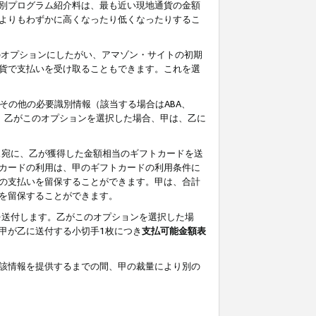
別プログラム紹介料は、最も近い現地通貨の金額
よりもわずかに高くなったり低くなったりするこ
のオプションにしたがい、アマゾン・サイトの初期
貨で支払いを受け取ることもできます。これを選
その他の必要識別情報（該当する場合はABA、
す。乙がこのオプションを選択した場合、甲は、乙に
ス宛に、乙が獲得した金額相当のギフトカードを送
カードの利用は、甲のギフトカードの利用条件に
の支払いを留保することができます。甲は、合計
を留保することができます。
を送付します。乙がこのオプションを選択した場
甲が乙に送付する小切手1枚につき
支払可能金額表
該情報を提供するまでの間、甲の裁量により別の