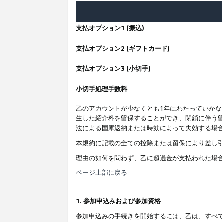
支払オプション1 (振込)
支払オプション2 (ギフトカード)
支払オプション3 (小切手)
小切手処理手数料
乙のアカウントが少なくとも1年にわたっていか
生した紹介料を留保することができ、閉鎖に伴う
法による国庫返納または時効によって失効する場
本規約に記載の全ての控除または留保により差し
理由の如何を問わず、乙に超過金が支払われた場
ページ上部に戻る
1. 参加申込みおよび参加資格
参加申込みの手続きを開始するには、乙は、すべ