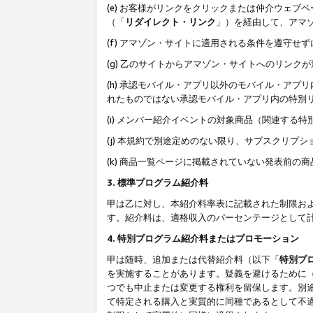
(e) お客様がリンクをクリックまたは仲介ウェ
（「
リダイレクト・リンク
」）を経由して、アマ
(f) アマゾン・サイトに適用される条件を遵守せ
(g) 乙のサイトからアマゾン・サイトへのリン
(h) 承認モバイル・アプリ以外のモバイル・アプリ
れたものではない承認モバイル・アプリ内の特別
(i) メンバー紹介イベントの対象商品（関連する
(j) 本規約で別途定めのない限り、サブスクリプ
(k) 商品一覧ページに掲載されていない発表前の
3. 標準プログラム紹介料
甲は乙に対し、本紹介料率表に記載された制限お
す。紹介料は、適格収入のパーセンテージとして
4. 特別プログラム紹介料またはプロモーション
甲は随時、追加または代替紹介料（以下「
特別プ
を実施することがあります。疑義を避けるために
つでも中止または変更する権利を留保します。別
て特定される購入と実質的に同種であるとして不