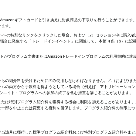
はAmazonギフトカードと引き換えに対象商品の下取りを行うことができま
けます。
サイトへの特別なリンクをクリックした場合、および（2）セッション中に購入
た場合に発生する「トレードインイベント」に関連して、本第 4 条（b）に
ントがプログラム文書またはAmazonトレードインプログラムの利用規約に
。
からの紹介料を受けるためにのみ使用しなければなりません。乙（および/ま
ラムの両方から手数料を得ようとしている場合（例えば、アトリビューション
ソシエイト・プログラムへの参加の終了を含む措置を講じることがあります。
または特別プログラム紹介料を獲得する機会に制限を加えることがあります。
は一部を中止または変更する権利を留保します。プログラム紹介料の制限につ
が当該月に獲得した標準プログラム紹介料および特別プログラム紹介料をまと