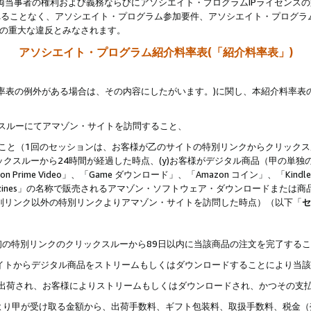
両当事者の権利および義務ならびにアソシエイト・プログラムIPライセンス
されることなく、アソシエイト・プログラム参加要件、アソシエイト・プログラ
約の重大な違反とみなされます。
アソシエイト・プログラム紹介料率表(「紹介料率表」)
料率表の例外がある場合は、その内容にしたがいます。)に関し、本紹介料率表
クスルーにてアマゾン・サイトを訪問すること、
じること（1回のセッションは、お客様が乙のサイトの特別リンクからクリック
ックスルーから24時間が経過した時点、(y)お客様がデジタル商品（甲の単独の
zon Prime Video」、「Game ダウンロード」、「Amazon コイン」、「Kindle 本
ndle Magazines」の名称で販売されるアマゾン・ソフトウェア・ダウンロードまた
特別リンク以外の特別リンクよりアマゾン・サイトを訪問した時点）（以下「
セ
、
、最初の特別リンクのクリックスルーから89日以内に当該商品の注文を完了する
ン・サイトからデジタル商品をストリームもしくはダウンロードすることにより当
様宛に出荷され、お客様によりストリームもしくはダウンロードされ、かつその支
より甲が受け取る金額から、出荷手数料、ギフト包装料、取扱手数料、税金（