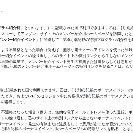
す。
グラム紹介料
」といいます。）に記載された国で利用できます。乙は、(1)
別
スルーしてアマゾン・サイト上のメンバー紹介用ホームページを訪問したとき
メンバー紹介イベント
」に関連して、第4(a)条記載の特別プログラム紹介料
により不適格となった場合（例えば、無効な電子メールアドレスを使った登録
バー紹介イベントの繰り返し、乙のサイト上の特別リンクから生じないメンバ
の単独の裁量で、メンバー紹介イベント発生の有無または違反もしくは悪用が
、
別紙
記載のメンバー紹介用ホームページへの特別リンクを貼ることは、乙サ
に記載された国で利用できます。乙は、(1)
別紙
記載のボーナスイベントの
たとき、および(2)そのセッション中にお客様が
別紙
記載のボーナスアクシ
料を獲得します。
り不適格となった場合（例えば、無効な電子メールアドレスを使った登録、ボ
ントの繰り返し、乙のサイト上の特別リンクから生じないボーナスイベント）
ボーナスイベント発生の有無または違反もしくは悪用があったか否かについて
、
別紙
記載のボーナスイベント用ホームページへの特別リンクを貼ることは