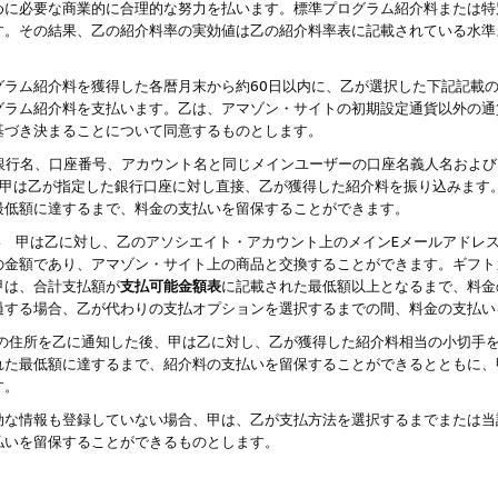
めに必要な商業的に合理的な努力を払います。標準プログラム紹介料または特
す。その結果、乙の紹介料率の実効値は乙の紹介料率表に記載されている水準
グラム紹介料を獲得した各暦月末から約60日以内に、乙が選択した下記記載
グラム紹介料を支払います。乙は、アマゾン・サイトの初期設定通貨以外の通
基づき決まることについて同意するものとします。
行名、口座番号、アカウント名と同じメインユーザーの口座名義人名および
より、甲は乙が指定した銀行口座に対し直接、乙が獲得した紹介料を振り込みま
最低額に達するまで、料金の支払いを留保することができます。
払い 甲は乙に対し、乙のアソシエイト・アカウント上のメインEメールアドレ
の金額であり、アマゾン・サイト上の商品と交換することができます。ギフト
甲は、合計支払額が
支払可能金額表
に記載された最低額以上となるまで、料金
過する場合、乙が代わりの支払オプションを選択するまでの間、料金の支払い
の住所を乙に通知した後、甲は乙に対し、乙が獲得した紹介料相当の小切手
れた最低額に達するまで、紹介料の支払いを留保することができるとともに、
す。
効な情報も登録していない場合、甲は、乙が支払方法を選択するまでまたは当
払いを留保することができるものとします。