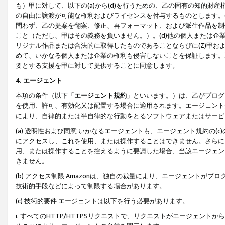
も）甲に対して、以下の(a)から(d)を行うための、乙の固有の知的
の自由に譲渡が可能な権利およびライセンスを付与するものとします。(
問わず、乙の提案を翻案、修正、再フォーマット、および派生作品を制
こと（ただし、甲はその義務を負いません。）。(d)他の個人または企
リジナル作品または合法的に取得したものであることならびに(Z)甲
めて、いかなる個人または企業の権利も侵害しないことを保証します。
要とする支援を甲に対して提供することに同意します。
4. エージェント
本項の条件（以下「
エージェント規約
」といいます。）は、乙がプログ
を使用、許可、有効化又は配置する場合に適用されます。エージェント
により、自律的または半自律的な行動をとるソフトウェアまたはサービ
(a) 透明性および同意 いかなるエージェントも、エージェント規約の
にアクセスし、これを使用、または操作することはできません。さらに、
用、または操作することを控えるように要請した場合、当該エージェン
きません。
(b) アクセス制限 Amazonは、独自の裁量により、エージェント
技術的手段などによって制限する場合があります。
(c) 技術的要件 エージェントは以下を行う必要があります。
i. すべてのHTTP/HTTPSリクエストで、リクエストがエージェ