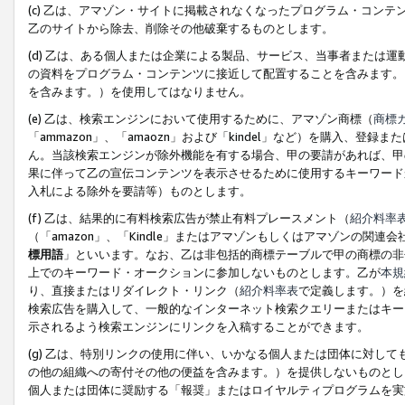
(c) 乙は、アマゾン・サイトに掲載されなくなったプログラム・コン
乙のサイトから除去、削除その他破棄するものとします。
(d) 乙は、ある個人または企業による製品、サービス、当事者または
の資料をプログラム・コンテンツに接近して配置することを含みます。
を含みます。）を使用してはなりません。
(e) 乙は、検索エンジンにおいて使用するために、アマゾン商標（
商標
「ammazon」、「amaozn」および「kindel」など）を購入
ん。当該検索エンジンが除外機能を有する場合、甲の要請があれば、甲
果に伴って乙の宣伝コンテンツを表示させるために使用するキーワード
入札による除外を要請等）ものとします。
(f) 乙は、結果的に有料検索広告が禁止有料プレースメント（
紹介料率
（「amazon」、「Kindle」またはアマゾンもしくはアマゾンの
標用語
」といいます。なお、乙は非包括的商標テーブルで甲の商標の非
上でのキーワード・オークションに参加しないものとします。乙が
本規
り、直接またはリダイレクト・リンク（
紹介料率表
で定義します。）を
検索広告を購入して、一般的なインターネット検索クエリーまたはキー
示されるよう検索エンジンにリンクを入稿することができます。
(g) 乙は、特別リンクの使用に伴い、いかなる個人または団体に対し
の他の組織への寄付その他の便益を含みます。）を提供しないものとし
個人または団体に奨励する「報奨」またはロイヤルティプログラムを実