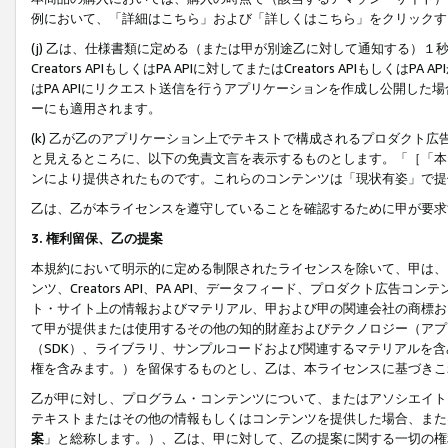
例において、「詳細はこちら」および「詳しくはこちら」をクリックす
(j) 乙は、仕様書類に定める（または甲が別途乙に対して通知する）
Creators APIもしくはPA APIに対してまたはCreators APIもしく
はPA APIにリクエスト送信を行うアプリケーションを作成し公開し
ーにも適用されます。
(k) 乙が乙のアプリケーション上でテキストで構成されるプロダクト
と見えるところに、以下の免責文言を表示するものとします。「［「本
ンにより提供されたものです。これらのコンテンツは「現状有姿」で提
乙は、乙が本ライセンスを遵守していることを確認するために甲が要求
3. 権利留保、乙の提案
本規約において明示的に定める制限されたライセンスを除いて、甲は、
ンツ、Creators API、PA API、データフィード、プロダクト
ト・サイト上の情報およびマテリアル、甲および甲の関連会社の商標お
て甲が提供または使用するその他の知的財産およびテクノロジー（アプ
（SDK）、ライブラリ、サンプルコードおよび関連するマテリアルを
権を含みます。）を留保するものとし、乙は、本ライセンスに基づきこ
乙が甲に対し、プログラム・コンテンツについて、またはアソシエイト
テキストまたはその他の情報もしくはコンテンツを提供した場合、また
案
」と総称します。）、乙は、甲に対して、乙の提案に関する一切の権