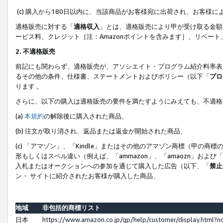
(c) 購入から180日以内に、当該商品がお客様宛に出荷され、お客
適格販売に対する「
適格収入
」とは、適格販売により甲が受け取る金額
ービス料、クレジット［注：Amazonポイントを含みます］、リベー
2. 不適格販売
前記にも関わらず、適格販売が、アソシエイト・プログラム紹介料率表
るその他の条件、仕様書、ステートメントおよびポリシー（以下「
プロ
ります 。
さらに、以下の購入は適格販売の要件を満たすようにみえても、不適格
(a)
本規約
の解除後に購入された商品、
(b) 注文が取り消され、返品または返金が開始された商品、
(c) 「アマゾン」、「Kindle」またはその他のアマゾン商標（甲
形もしくはスペル違い（例えば、「ammazon」、「amaozn」およ
入札またはオークションへの参加を通じて購入した広告（以下、「
禁止
ン・ サイトに紹介されたお客様が購入した商品、
地域
非包括的商標リスト
日本
https://www.amazon.co.jp/gp/help/customer/display.html