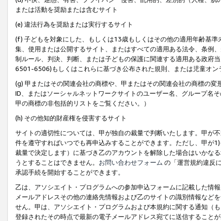
または活動を奨励または含むサイト
(e) 違法行為を奨励または実行するサイト
(f) 子どもを対象にした、もしくは13歳もしくはその他の適用年齢
集、使用または公開するサイト、またはすべての適用ある法令、条例、
制ルール、判決、判断、または子どもの保護に関連する適用ある政府当局の要
6501-6506)もしくはこれらに基づき公布された規則、または児童オ
(g) 甲またはその関連会社の商標や、甲またはその関連会社の商標の
ID、またはソーシャルネットワークサイトのユーザー名、グループ名
甲の商標の非包括的リストをご覧ください。）
(h) その他知的財産権を侵害するサイト
サイトの適切性については、甲が独自の裁量で判断いたします。甲が不
件を遵守すればいつでも再申込みすることができます。ただし、甲が1)
裁量で決定します）に基づき乙のアカウントを解除した場合はいかなる
うとすることはできません。
お問い合わせフォーム
の「運営規約違反に
承認手続を開始することができます。
乙は、アソシエイト・プログラムへの参加申込フォームに記載した情報
メールアドレスその他の連絡先情報および乙のサイトの識別情報などを
せん。甲は、アソシエイト・プログラムおよび本規約に関する通知（も
登録されたその時点で最新の電子メールアドレス宛てに送信することが