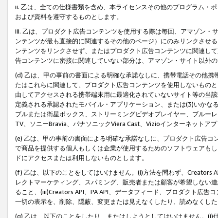
ii. 乙は、全ての仕様書類を含め、本ライセンスその他のプログラム
および資料を遵守するものとします。
iii. 乙は、プロダクト広告コンテンツを使用する際は毎回、アマゾ
ンテンツが最も直接的に関連するその他のページ）にのみリンクさせる
ンテンツをリンクさせず、またはプロダクト広告コンテンツに関連して
告コンテンツに密接に関連していない部分は、アマゾン・サイト以外の
(d) 乙は、甲の事前の書面による明確な承諾なしに、携帯電話その他
たはこれらに関連して、プロダクト広告コンテンツを使用しないものと
由してアクセスされる携帯端末用に最適化されていないサイト等の当該端
定義される承認されたモバイル・アプリケーション、または(3)いか
ブルまたは衛星ボックス、ストリーミングビデオプレイヤー、ブルーレイ
TV、ソニーBravia、パナソニックViera Cast、Vizioインター
(e) 乙は、甲の事前の書面による明確な承諾なしに、プロダクト広告
で商品を提供する個人もしくは企業が使用するためのソフトウェアもしくはその
ドにアクセスまたは利用しないものとします。
(f) 乙は、以下のことをしてはいけません。(i)方法を問わず、Creator
レクトマーケティング、スパミング、販売者または顧客が希望しない連
ること、(iii)Creators API、PA API、データフィード、プ
一切の表示を、削除、隠蔽、変更または見えなくしたり、読めなくした
(g) 乙は、以下のことをしたり、またはしようとしてはいけません。(