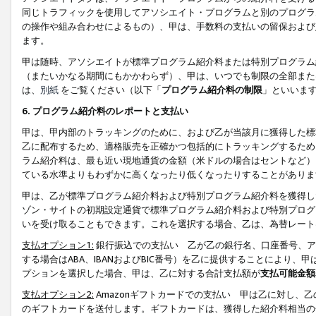
同じトラフィックを使用してアソシエイト・プログラムと別のプログラ
の操作や組み合わせによるもの）、甲は、手数料の支払いの留保および
ます。
甲は随時、アソシエイトが標準プログラム紹介料または特別プログラム
（またいかなる期間にもかかわらず）、甲は、いつでも制限の全部また
は、
別紙
をご覧ください（以下「
プログラム紹介料の制限
」といいま
6. プログラム紹介料のレポートと支払い
甲は、甲内部のトラッキングのために、および乙が当該月に獲得した標
乙に配布するため、適格販売を正確かつ包括的にトラッキングするため
ラム紹介料は、最も近い現地通貨の金額（米ドルの場合はセントなど）
ている水準よりもわずかに高くなったり低くなったりすることがありま
甲は、乙が標準プログラム紹介料および特別プログラム紹介料を獲得し
ゾン・サイトの初期設定通貨で標準プログラム紹介料および特別プログ
いを受け取ることもできます。これを選択する場合、乙は、為替レート
支払オプション1:
銀行振込での支払い 乙が乙の銀行名、口座番号、ア
する場合はABA、IBANおよびBIC番号）を乙に提供することにより
プションを選択した場合、甲は、乙に対する合計支払額が
支払可能金額
支払オプション2:
Amazonギフトカードでの支払い 甲は乙に対し、
のギフトカードを送付します。ギフトカードは、獲得した紹介料相当の