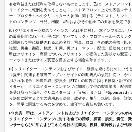
有者利益または権利を取得しないものとします。乙は、ストアフロントに
リエイターに報酬を支払うことなく、ストアフロント上での広告マテリア
ー・プログラムへのクリエイターの参加に関する（テキスト、リンク、
トのコンテンツ、外見、機能、URLおよびその他全ての要素を決定で
(b) クリエイター商標のライセンス 乙は甲に対し、本インフルエン
の最長期間にわたり、甲に対してパブリック・プロフィールへのリンク
に関連して甲に提供される乙の名前、写真、ロゴ、その他の商標（以下
複製、再生、翻案、翻訳、引用、再フォーマット、配信、送信および表
甲はクリエイター商標についてクリエイターが提供した形状から変更し
ーマットまたはサイズ変更を目的とする場合を除きます。）
(c) クリエイター・コンテンツおよびサイト 疑義を避けるためにい
ル提出に関連する該当アマゾン・サイトの利用規約の規定に従い、かつ、
用される場合、米連邦取引委員会（FTC）の広告における推奨・証言
イターが、クリエイター・コンテンツに関連して他の製造業者、配信業
を受け取った場合、クリエイターは、(「#Ad」または「#Sponsor
り決めに関する全ての適用ある法律、政省令、規則、規制、命令、許認
を、開示に関連するものを含めて、遵守する責任も負います。
(d) 免責
甲は、ストアフロントおよびクリエイター・コンテンツの作
クリエイター・コンテンツに対する全ての請求、損害、損失、責任、費
ンサーならびに甲およびこれら各社の従業員、役員、取締役および代表