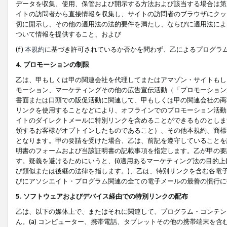
データを収集、使用、保管および開示する方法および該当する場合は第
イトの訪問者から直接情報を収集し、サイトの訪問者のブラウザにクッ
切に開示し、その他の適用法の法的要件を満たし、ならびに適用法によ
ついて情報を提供すること、および
(f)
本規約
に基づき許可されているか否かを問わず、乙によるプログラ
4. プロモーションの制限
乙は、甲もしくは甲の関連会社を代理してまたはアマゾン・サイトもし
モーション、マーケティングその他の広告宣伝活動（「プロモーション
書面または口頭での販促活動に関連して、甲もしくは甲の関連会社の商
リンクを使用することなどにより、オフラインでのプロモーション活動
イトのダイレクトメールに特別リンクを含めることができるものとしま
領するお客様がオプトインしたものであること）、その他本規約、商標
となります。甲の要請を受けた場合、乙は、前記を遵守していることを
明書のフォームおよび当該証明書の記載事項を指定します。乙が甲の要
す。疑義を避けるためにいうと、(i)適用あるマーケティング法の目的上(例
び類似または後継の法律を指します。)、乙は、特別リンクを含む各電子
びにアソシエイト・プログラム関連の全ての電子メールの最善の慣行に
5. ソフトウェアおよびデバイス経由での特別リンクの配布
乙は、以下の媒体上で、またはそれに関連して、プログラム・コンテン
ん。(a) コンピューター、携帯電話、タブレットその他の携帯端末を