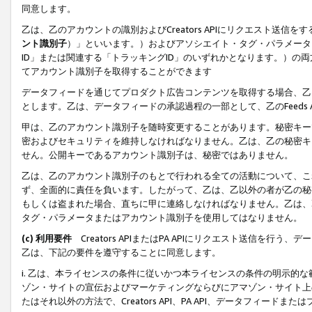
同意します。
乙は、乙のアカウントの識別およびCreators APIにリクエスト送
ント識別子
）」といいます。）およびアソシエイト・タグ・パラメータ（
ID」または関連する「トラッキングID」のいずれかとなります。）の両方
てアカウント識別子を取得することができます
データフィードを通じてプロダクト広告コンテンツを取得する場合、乙は、Cre
とします。乙は、データフィードの承認過程の一部として、乙のFeeds
甲は、乙のアカウント識別子を随時変更することがあります。秘密キー
密およびセキュリティを維持しなければなりません。乙は、乙の秘密キ
せん。公開キーであるアカウント識別子は、秘密ではありません。
乙は、乙のアカウント識別子のもとで行われる全ての活動について、こ
ず、全面的に責任を負います。したがって、乙は、乙以外の者が乙の秘
もしくは盗まれた場合、直ちに甲に連絡しなければなりません。乙は、
タグ・パラメータまたはアカウント識別子を使用してはなりません。
(c) 利用要件
Creators APIまたはPA APIにリクエスト送信を
乙は、下記の要件を遵守することに同意します。
i. 乙は、本ライセンスの条件に従いかつ本ライセンスの条件の明示的
ゾン・サイトの宣伝およびマーケティングならびにアマゾン・サイト上
たはそれ以外の方法で、Creators API、PA API、データフィー