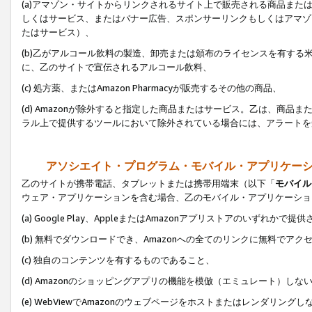
(a)アマゾン・サイトからリンクされるサイト上で販売される商品またはサ
しくはサービス、またはバナー広告、スポンサーリンクもしくはアマゾ
たはサービス）、
(b)乙がアルコール飲料の製造、卸売または頒布のライセンスを有す
に、乙のサイトで宣伝されるアルコール飲料、
(c) 処方薬、またはAmazon Pharmacyが販売するその他の商品、
(d) Amazonが除外すると指定した商品またはサービス。乙は、商品また
ラル上で提供するツールにおいて除外されている場合には、アラートを
アソシエイト・プログラム・モバイル・アプリケー
乙のサイトが携帯電話、タブレットまたは携帯用端末（以下「
モバイル
ウェア・アプリケーションを含む場合、乙のモバイル・アプリケーショ
(a) Google Play、AppleまたはAmazonアプリストアのいずれかで
(b) 無料でダウンロードでき、Amazonへの全てのリンクに無料でアク
(c) 独自のコンテンツを有するものであること、
(d) Amazonのショッピングアプリの機能を模倣（エミュレート）しな
(e) WebViewでAmazonのウェブページをホストまたはレンダリング