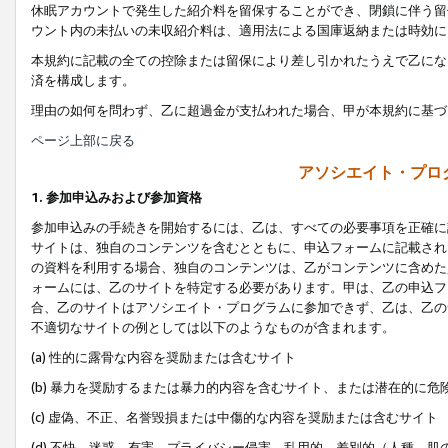
休眠アカウントで発生した紹介料を留保することができ、閉鎖に伴う留
ウント内の未払いの未収紹介料は、適用法による国庫返納または時効に
本規約に記載の全ての控除または留保により差し引かれたうえで乙にな
済を構成します。
理由の如何を問わず、乙に超過金が支払われた場合、甲が本規約に基づ
ページ上部に戻る
アソシエイト・プロ
1. 参加申込みおよび参加資格
参加申込みの手続きを開始するには、乙は、すべての必要事項を正確に
サイトは、独自のコンテンツを含むとともに、申込フォームに記載され
の資料を利用する場合、独自のコンテンツは、乙がコンテンツに含めた
ォームには、乙のサイトを特定する必要があります。甲は、乙の申込フ
合、乙のサイトはアソシエイト・プログラムに参加できず、乙は、乙の
不適切なサイトの例としては以下のようなものが含まれます。
(a) 性的に露骨な内容を奨励または含むサイト
(b) 暴力を奨励するまたは暴力的内容を含むサイト、または潜在的に
(c) 虚偽、不正、名誉毀損または中傷的な内容を奨励または含むサイト
(d) 不快、迷惑、有害、プライバシー侵害、乱用的、差別的（人種、