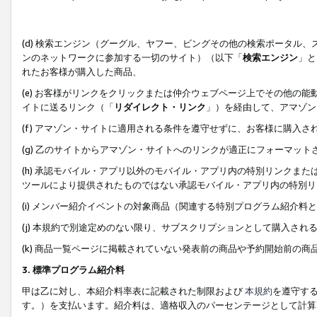
(d) 検索エンジン（グーグル、ヤフー、ビングその他の検索ポータル
ンのネットワークに参加する一切のサイト）（以下「
検索エンジン
」と
れたお客様が購入した商品、
(e) お客様がリンクをクリックまたは仲介ウェブページ上でその他の
イトに送るリンク（「
リダイレクト・リンク
」）を経由して、アマゾン
(f) アマゾン・サイトに適用される条件を遵守せずに、お客様に購入さ
(g) 乙のサイトからアマゾン・サイトへのリンクが適正にフォーマッ
(h) 承認モバイル・アプリ以外のモバイル・アプリ内の特別リンクまたはC
ツールにより提供されたものではない承認モバイル・アプリ内の特別リ
(i) メンバー紹介イベントの対象商品（関連する特別プログラム紹介料と
(j) 本規約で別途定めのない限り、サブスクリプションとして購入され
(k) 商品一覧ページに掲載されていない発表前の商品や予約開始前の商
3. 標準プログラム紹介料
甲は乙に対し、本紹介料率表に記載された制限および
本規約
を遵守す
す。）を支払います。紹介料は、適格収入のパーセンテージとして計算