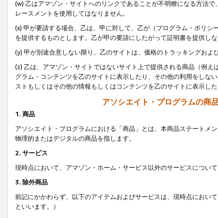
(w) 乙はアマゾン・サイトへのリンクであることが不明瞭になる方法
レースメントを使用してはなりません。
(x) 甲が要請する場合、乙は、甲に対して、乙が（プログラム・ポリ
を提供するものとします。乙が甲の要請にしたがって証明書を提供しな
(y) 甲が別途合意しない限り、乙のサイトは、価格のトラッキングお
(z) 乙は、アマゾン・サイトではないサイト上で提供される商品（例
グラム・コンテンツを乙のサイトに表示したり、その他の利用をしない
ストもしくはその他の情報もしくはコンテンツを乙のサイトに表示した
アソシエイト・プログラムの商
1. 商品
アソシエイト・プログラムにおける「商品」とは、本商品ステートメン
物理的またはデジタルの商品を指します。
2. サービス
現時点において、アマゾン・ホーム・サービス以外のサービスについて
3. 除外商品
前記にかかわらず、以下のアイテムおよびサービスは、現時点において
といいます。）