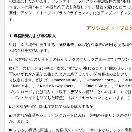
の定義にしたがいます。アソシエイト・プログラム参加要件の第3条お
イセンスの第3条は、本規約終了後も存続します。疑義を避けるためにい
要件、アソシエイト・プログラムIPライセンスまたはアマゾン・イン
す。
アソシエイト・プログ
1. 適格販売および適格収入
甲は、次の場合に発生する「
適格販売
」(本紹介料率表の例外がある場
ム紹介料を支払います。
(a) お客様が乙のサイト上の特別リンクのクリックスルーにてアマゾン
(b) 同一のセッション中に、次のいずれかが生じること（1回のセッ
下のいずれかが最初に生じたときに終了します。(x)お客様の当該クリッ
り決定します。例えば「Amazon Music」、「Amazon Shorts」、「eDo
「Kindle 本」、「Kindle Newspapers」、 「Kindle Blogs」、「
ダウンロードまたは商品）（以下「
デジタル商品
」といいます。）では
マゾン・サイトを訪問した時点）（以下「
セッション
」といいます。）
i. お客様が甲の1-Click注文にて商品を購入するか、
ii. お客様が商品をショッピングカートに入れ、最初の特別リンクの
か、または
iii. デジタル商品に関連し、お客様がアマゾン・サイトからデジタ