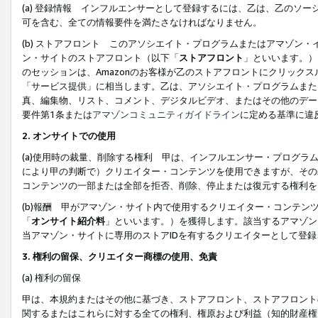
(a) 登録情報 インフルエンサーとして登録するには、乙は、乙のソ
可を含む、全ての情報要件を満たさなければなりません。
(b) ストアフロント このアソシエイト・プログラムまたはアマゾン
ン・サイトのストアフロント（以下「
ストアフロント
」といいます。）
のセッションは、Amazonのお客様が乙のストアフロントにクリック
「サービス提供」に相当します。乙は、アソシエイト・プログラムまた
真、編集物、リスト、コメント、デジタルビデオ、またはその他のデー
要件第1条または
アマゾンコミュニティガイドライン
に定める基準に違
2.
オンサイトでの使用
(a)使用時の裁量、削除する権利 甲は、インフルエンサー・プログラ
により甲の判断で）クリエイター・コンテンツを使用できますが、その
コンテンツの一部または全部を拒否、削除、停止または復元する権利を
(b)報酬 甲がアマゾン・サイト内で使用するクリエイター・コンテン
「
オンサイト紹介料
」といいます。）を獲得します。該当するアマゾン
当アマゾン・サイトに専用のストアIDを有するクリエイターとして登
3.
権利の留保、クリエイター商標の使用、免責
(a) 権利の留保
甲は、本規約またはその他に基づき、ストアフロント、ストアフロント
関するまたはこれらに対する全ての権利、権原および利益（知的財産権