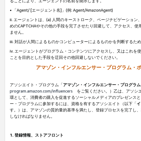
ることにより、エージェントの名前を開示します。
• 「Agent/ [エージェント名]」(例: Agent/AmazonAgent)
ii. エージェントは、(a) 人間のキーストローク、ページナビゲーシ
めのCAPTCHAやその他の手段を完了させたり回避して、アクセス、
ません。
iii. 対話が人間によるものかコンピューターによるものかを判断する
iv. エージェントがプログラム・コンテンツにアクセスし、又はこれ
ことを目的とした手段を迂回その他回避しないでください。
アマゾン・インフルエンサー・プログラム・
アソシエイト・プログラム「
アマゾン・インフルエンサー・プログラム
program.amazon.com/influencers
をご覧ください。）乙は、アソシエ
環として、消費者の購入を促進するソーシャルメディアのプレゼンスと
ー・プログラムに参加するには、資格を有するアソシエイト（以下「
イ
す。）は、アマゾンの質的量的基準を満たし、登録プロセスを完了し、
しなければなりません。
1.
登録情報、ストアフロント