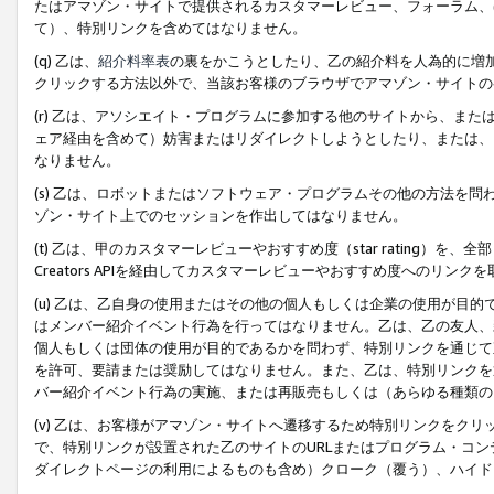
たはアマゾン・サイトで提供されるカスタマーレビュー、フォーラム、
て）、特別リンクを含めてはなりません。
(q) 乙は、
紹介料率表
の裏をかこうとしたり、乙の紹介料を人為的に増
クリックする方法以外で、当該お客様のブラウザでアマゾン・サイトの
(r) 乙は、アソシエイト・プログラムに参加する他のサイトから、ま
ェア経由を含めて）妨害またはリダイレクトしようとしたり、または、
なりません。
(s) 乙は、ロボットまたはソフトウェア・プログラムその他の方法を
ゾン・サイト上でのセッションを作出してはなりません。
(t) 乙は、甲のカスタマーレビューやおすすめ度（star rating
Creators APIを経由してカスタマーレビューやおすすめ度へのリンク
(u) 乙は、乙自身の使用またはその他の個人もしくは企業の使用が目
はメンバー紹介イベント行為を行ってはなりません。乙は、乙の友人、
個人もしくは団体の使用が目的であるかを問わず、特別リンクを通じて
を許可、要請または奨励してはなりません。また、乙は、特別リンクを
バー紹介イベント行為の実施、または再販売もしくは（あらゆる種類の
(v) 乙は、お客様がアマゾン・サイトへ遷移するため特別リンクをク
で、特別リンクが設置された乙のサイトのURLまたはプログラム・コ
ダイレクトページの利用によるものも含め）クローク（覆う）、ハイド