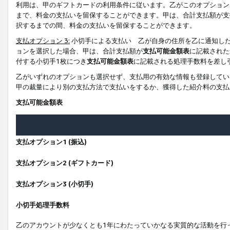
利用は、甲のギフトカードの利用条件に従います。乙がこのオプション
まで、料金の支払いを留保することができます。甲は、合計支払額が支
択するまでの間、料金の支払いを留保することができます。
支払オプション 3:
小切手による支払い 乙が自身の住所を乙に通知し
ョンを選択した場合、甲は、合計支払額が
支払可能金額表
に記載された
付する小切手1枚につき
支払可能金額表
に記載される処理手数料を差し
乙がいずれのオプションも選択せず、支払用の有効な情報も登録してい
甲の裁量により別の支払方法で支払いをするか、獲得した紹介料の支払
支払可能金額表
支払オプション1 (振込)
支払オプション2 (ギフトカード)
支払オプション3 (小切手)
小切手処理手数料
乙のアカウントが少なくとも1年にわたっていかなる実質的な活動を行