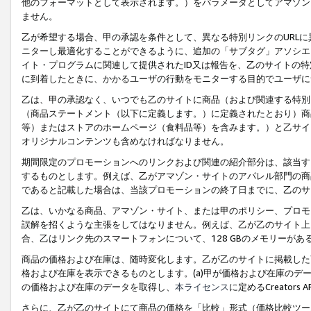
他のフォーマットとして表示されます。）をパラメータとしてアマゾン
ません。
乙が希望する場合、甲の承認を条件として、異なる特別リンクのURL
ニターし最適化することができるように、追加の「サブタグ」アソシエ
イト・プログラムに関連して提供されたID又は報告を、乙のサイトの
に到着したときに、かかるユーザの行動をモニターする目的でユーザに
乙は、甲の承認なく、いつでも乙のサイトに商品（および関連する特別
（商品ステートメント（以下に定義します。）に定義されたとおり）商
等）またはストアのホームページ（食料品等）を含みます。）と乙サイ
オリジナルコンテンツも含めなければなりません。
期間限定のプロモーションへのリンクおよび関連の紹介部分は、該当す
するものとします。例えば、乙がアマゾン・サイトのアパレル部門の商
であると記載した場合は、当該プロモーションの終了日までに、乙のサ
乙は、いかなる商品、アマゾン・サイト、または甲のポリシー、プロモ
誤解を招くような主張をしてはなりません。例えば、乙が乙のサイト上に
合、乙はリンク先のスマートフォンについて、128 GBのメモリーが
商品の価格および在庫は、随時変化します。乙が乙のサイトに掲載した
格および在庫を表示できるものとします。(a)甲が価格および在庫のデータを
の価格および在庫のデータを取得し、
本ライセンス
に定めるCreator
さらに、乙が乙のサイトにて商品の価格を「比較」形式（価格比較ツー