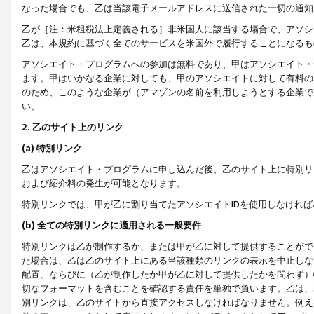
なった場合でも、乙は当該電子メールアドレスに送信された一切の通知
乙が［注：米租税法上定義される］非米国人に該当する場合で、アソシ
乙は、本規約に基づく全てのサービスを米国外で履行することになるも
アソシエイト・プログラムへの参加は無料であり、甲はアソシエイト・
ます。甲はいかなる企業に対しても、甲のアソシエイトに対して有料の
のため、このような企業が（アマゾンの名前を利用しようとする企業で
い。
2. 乙のサイト上のリンク
(a) 特別リンク
乙はアソシエイト・プログラムに申し込んだ後、乙のサイト上に特別リ
および紹介料の発生が可能となります。
特別リンクでは、甲が乙に割り当てたアソシエイトIDを使用しなけれ
(b) 全ての特別リンクに適用される一般要件
特別リンクは乙が制作するか、または甲が乙に対して提供することがで
た場合は、乙は乙のサイト上にある当該種類のリンクの表示を中止しな
配置、ならびに（乙が制作したか甲が乙に対して提供したかを問わず）
切なフォーマットを含むことを確認する責任を単独で負います。乙は、
別リンクは、乙のサイトから直接アクセスしなければなりません。例えば、