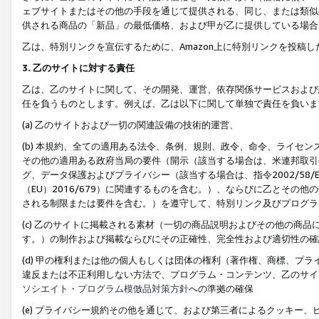
ェブサイトまたはその他の手段を通じて提供される、同じ、または類似
供される商品の「新品」の最低価格、および甲が乙に提供している場合
乙は、特別リンクを宣伝するために、Amazon上に特別リンクを投稿し
3. 乙のサイトに対する責任
乙は、乙のサイトに関して、その開発、運営、依存関係サービスおよび
任を負うものとします。例えば、乙は以下に関して単独で責任を負いま
(a) 乙のサイトおよび一切の関連設備の技術的運営、
(b) 本規約、全ての適用ある法令、条例、規則、政令、命令、ライセ
その他の適用ある政府当局の要件（開示（該当する場合は、米連邦取引
グ、データ保護およびプライバシー（該当する場合は、指令2002/58
（EU）2016/679）に関連するものを含む。）、ならびに乙とそ
される制限または要件を含む。）を遵守して、特別リンク及びプログラ
(c) 乙のサイトに掲載される素材（一切の商品説明およびその他の商
す。）の制作および掲載ならびにその正確性、完全性および適切性の確
(d) 甲の権利または他の個人もしくは団体の権利（著作権、商標、プ
違反または不正利用しない方法で、プログラム・コンテンツ、乙のサイ
ソシエイト・プログラム模倣品対策方針
への準拠の確保
(e) プライバシー規約その他を通じて、および第三者によるクッキー