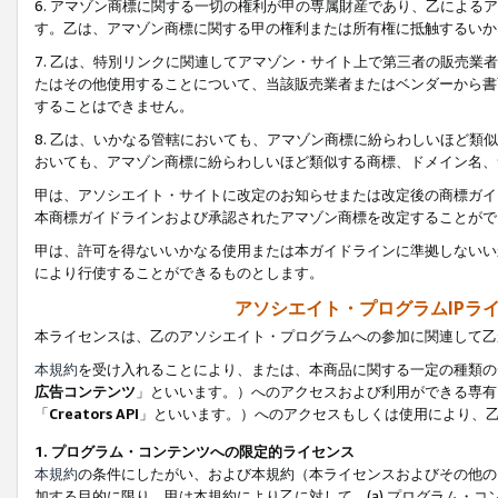
6. アマゾン商標に関する一切の権利が甲の専属財産であり、乙によ
す。乙は、アマゾン商標に関する甲の権利または所有権に抵触するいか
7. 乙は、特別リンクに関連してアマゾン・サイト上で第三者の販売
たはその他使用することについて、当該販売業者またはベンダーから書
することはできません。
8. 乙は、いかなる管轄においても、アマゾン商標に紛らわしいほど
おいても、アマゾン商標に紛らわしいほど類似する商標、ドメイン名、
甲は、アソシエイト・サイトに改定のお知らせまたは改定後の商標ガイ
本商標ガイドラインおよび承認されたアマゾン商標を改定することがで
甲は、許可を得ないいかなる使用または本ガイドラインに準拠しないい
により行使することができるものとします。
アソシエイト・プログラムIPラ
本ライセンスは、乙のアソシエイト・プログラムへの参加に関連して乙
本規約
を受け入れることにより、または、本商品に関する一定の種類の
広告コンテンツ
」といいます。）へのアクセスおよび利用ができる専有
「
Creators API
」といいます。）へのアクセスもしくは使用により、
1. プログラム・コンテンツへの限定的ライセンス
本規約
の条件にしたがい、および本規約（本ライセンスおよびその他の
加する目的に限り、甲は本規約により乙に対して、(a) プログラム・コ