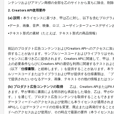
ンテンツおよびアマゾン商標の全部を乙のサイトから直ちに除去、削除
2. Creators API使用要件
(a) 説明：
本ライセンスに基づき、甲は乙に対し、以下を含むプログラ
•データ、画像、音声、映像、ロゴ、ユーザインターフェースデザイン
•テキスト形式の素材（たとえば、テキスト形式の商品情報）
前記のプロダクト広告コンテンツおよびCreators APIへのアクセスに
供することがあります。サンプルソースコードおよびライブラリはそれ
イセンスに基づき乙に提供されます。Creators APIに関連して
上の必要条件ならびにCreators APIの適切な利用に関連するテ
（以下「
仕様書類
」と総称します。）を提供することがあります。本ラ
ルソースコードまたはライブラリおよび甲が提供する仕様書類は、「プ
で提供されたいかなるデータ、画像、テキストその他の情報またはコン
(b) プロダクト広告コンテンツの取得
乙は、Creators APIま
きます。甲が事前に書面による明示的な承認をした場合、乙は、甲がCreator
す。）を通じて、プロダクト広告コンテンツを取得することもできます
データフィードへのアクセスおよび使用にも本ライセンスが適用されます。乙は
APIもしくはデータフィードの仕様を変更、廃止または再発行することがで
ドへのアクセスおよび使用が、その時点で最新の要件（本ライセンスお