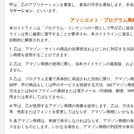
甲は、乙のアプリケーションを審査し、参加の可否を通知します。
本規
リケーション
」といいます。
アソシエイト・プログラム商
本ガイドラインは、プログラム・コンテンツの一部として甲が乙に提供
ラインは常に厳密に遵守することが要求され、本ガイドラインに違反し
自動的に解除されます。
1. 乙は、アマゾン・サイトの商品の在庫状況およびこれに対応する
ン商標を使用することができます。
2. 乙は、アマゾン商標の使用に際し、(i)本ガイドラインの最新版、およ
ません。
3. 乙は、プログラム文書で具体的に承認された目的に限り、アマゾン
(ii)甲、甲の商品もしくは甲のサービスを毀損する方法、(iii)アマ
方法または(iv)オフラインの素材または電子メール（印刷物、郵便、S
用または表示してはなりません。
4. 甲は、乙が使用するアマゾン商標の画像を提供します。乙は、方
率、色彩またはフォントを変更してはならず、アマゾン商標にいかなる
5. 各アマゾン商標は、単独で表示しなければならず、アマゾン商標
スをおくものとします。いかなる場合も、アマゾン商標の判読性や表示