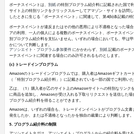
ボーナスイベントは、
別紙
の特別プログラム紹介料に記載された国で利
サイト上の特別リンクをクリックスルーしてアマゾン・サイトを訪問した
したときに生じる「ボーナスイベント」に関連して、第4(b)条記載の
ボーナスイベントが違反またはその他の悪用により不適格となった場合
アの利用、一人の個人による複数のボーナスイベント、ボーナスイベン
別プログラム紹介料を支払いません。いずれの場合においても、甲は甲
かについて判断します。
アソシエイト・プログラム参加要件
にかかわらず、
別紙
記載のボーナ
ーナスイベントに関連する場合にのみ許可されるものとします。
(c) トレードインプログラム
Amazonのトレードインプログラムでは、購入者はAmazonギフト
（「特別プログラム紹介料」）に記載されている一部の国でご利用いた
乙は、（1）購入者が乙のサイト上のAmazonサイトへの特別なリン
に商品を追加し、Amazonが受け入れる下取りリクエストを送信した場
プログラム紹介料を得ることができます。
Amazonは、いずれの場合も、トレードインイベントがプログラム文書
発生したか、または不適格となったかを独自の裁量により判断します。
5. プログラム紹介料の制限
アソシエイトタグは、アソシエイト・プログラムからの紹介料を受ける