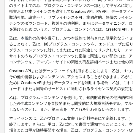
のサイト上でのみ、プログラム・コンテンツの一部として甲が乙に対し
様書および本ライセンスを遵守してCreators API、PA API、
取消可能、譲渡不可、サブライセンス不可、非独占的、無償のライセン
テンツのダウンロード、複製その他利用、またはデータマイニング、ロ
を避けるためにいうと、プログラム・コンテンツには、Creators AP
乙は、
本規約
の条件を遵守し、かつ本規約で付与された明示的なライセ
ることなく、乙は、(a)プログラム・コンテンツを、エンドユーザに
グラム・コンテンツに対してまたはこれに関連してリンクしたり、アマ
サイトのうちプログラム・コンテンツに密接に関連しない部分には、ア
コンテンツを、アマゾン・サイトの関連の商品詳細ページまたは他の関
Creators APIまたはデータフィードを利用することにより、乙は、
その他の情報およびコンテンツにアクセスすることができます。乙がこ
ためにCreators APIまたはデータフィードを利用する場合、乙は、こ
ィード（または同等のサービス）に適用されるライセンス契約の規定を
乙は、プログラム・コンテンツを使用して、知的財産権その他法的権利
したAI生成コンテンツを直接的または間接的に大規模言語モデル、マ
しないものとし、また、第三者をしてこれを行わせないものとします。
本ライセンスは、乙がプログラム文書（紹介料率表にて定義します。）
終了します。さらに、甲は、乙に対して書面で通知することにより、本
場合または甲が随時要請する場合、乙は、プログラム・コンテンツ（Cre