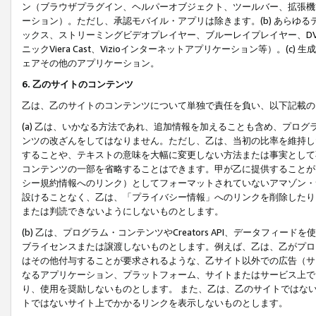
ン（ブラウザプラグイン、ヘルパーオブジェクト、ツールバー、拡張機
ーション）。ただし、承認モバイル・アプリは除きます。(b) あらゆ
ックス、ストリーミングビデオプレイヤー、ブルーレイプレイヤー、DVDプ
ニックViera Cast、Vizioインターネットアプリケーション等）。(
ェアその他のアプリケーション。
6. 乙のサイトのコンテンツ
乙は、乙のサイトのコンテンツについて単独で責任を負い、以下記載の
(a) 乙は、いかなる方法であれ、追加情報を加えることも含め、プロ
ンツの改ざんをしてはなりません。ただし、乙は、当初の比率を維持し
することや、テキストの意味を大幅に変更しない方法または事実として
コンテンツの一部を省略することはできます。甲が乙に提供することが
シー規約情報へのリンク）としてフォーマットされていないアマゾン・
設けることなく、乙は、「プライバシー情報」へのリンクを削除したり
または判読できないようにしないものとします。
(b) 乙は、プログラム・コンテンツやCreators API、データフ
ブライセンスまたは譲渡しないものとします。例えば、乙は、乙がプロ
はその他付与することが要求されるような、乙サイト以外での広告（サ
なるアプリケーション、プラットフォーム、サイトまたはサービス上で
り、使用を奨励しないものとします。 また、乙は、乙のサイトではな
トではないサイト上でかかるリンクを表示しないものとします。