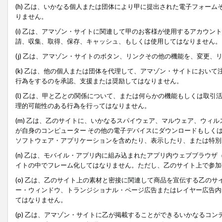
(h) 乙は、いかなる個人または団体により甲に提出された電子フォー
りません。
(i) 乙は、アマゾン・サイトに関連して甲のお客様が使用するアカウ
請、収集、取得、保存、キャッシュ、もしくは使用してはなりません。
(j) 乙は、アマゾン・サイトのボタン、リンクその他の機能を、変更
(k) 乙は、他の個人または団体を代理して、アマゾン・サイトにおい
行為をするのを承認、支援または奨励してはなりません。
(l) 乙は、甲と乙との関係について、または何らかの機能もしくは取
理的可能性のある行為を行ってはなりません。
(m) 乙は、乙のサイトに、いかなるスパイウェア、マルウェア、ウィ
が自身のコンピューター その他の電子デバイスにダウンロードもしく
ソフトウェア・アプリケーションを含めたり、表示したり、または特別
(n) 乙は、モバイル・アプリ内に組み込まれたアプリ内ウェブブラウザ
イトの中でフレーム化してはなりません。ただし、乙のサイト上で参加
(o) 乙は、乙のサイト上の素材と密接に関連して商品を宣伝する乙の
ー・ウィンドウ、トランジショナル・ページ広告またはレイヤー広告内
てはなりません。
(p) 乙は、アマゾン・サイトに乙が掲載することができるいかなるコ