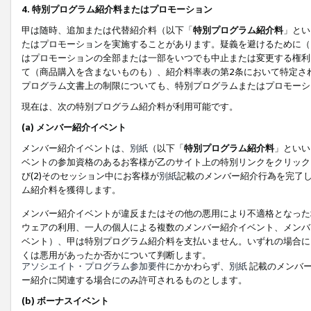
4. 特別プログラム紹介料またはプロモーション
甲は随時、追加または代替紹介料（以下「
特別プログラム紹介料
」とい
たはプロモーションを実施することがあります。疑義を避けるために（
はプロモーションの全部または一部をいつでも中止または変更する権利
て（商品購入を含まないものも）、紹介料率表の第2条において特定さ
プログラム文書上の制限についても、特別プログラムまたはプロモーシ
現在は、次の特別プログラム紹介料が利用可能です。
(a) メンバー紹介イベント
メンバー紹介イベントは、
別紙
（以下「
特別プログラム紹介料
」といい
ベントの参加資格のあるお客様が乙のサイト上の特別リンクをクリック
び(2)そのセッション中にお客様が
別紙
記載のメンバー紹介行為を完了
ム紹介料を獲得します。
メンバー紹介イベントが違反またはその他の悪用により不適格となった
ウェアの利用、一人の個人による複数のメンバー紹介イベント、メンバ
ベント）、甲は特別プログラム紹介料を支払いません。いずれの場合に
くは悪用があったか否かについて判断します。
アソシエイト・プログラム参加要件
にかかわらず、
別紙
記載のメンバー
ー紹介に関連する場合にのみ許可されるものとします。
(b) ボーナスイベント