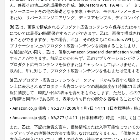
ん、修復その他二次的成果物の作成。(ii)Creators API、PA 
るソースコードその他の基礎となる要素（モデル、モデルパラメーター
るため、リバースエンジニアリング、ディスアセンブル、ディコンパイ
(h) 乙は、画像で構成されるプロダクト広告コンテンツを保存または
については最長24時間保存することができます。乙は、画像で構成さ
ることができますが、その場合、乙は、その後直ちに Creators AP
プリケーション上のプロダクト広告コンテンツを刷新することにより、
ら通知がない限り、乙は、個別のAmazon Standard Identification Nu
することができます。前記にかかわらず、乙のアプリケーションがクラ
プロダクト広告コンテンツを保存またはキャッシュしてはいけません。
以内に、甲に対して、プロダクト広告コンテンツを含むまたは使用する
(i) 乙がプロダクト広告コンテンツをデータフィードから取得する場合または
ン上に表示されるプロダクト広告コンテンツの刷新頻度が1時間に1回
報に隣接して、時刻/日付の表示を含めるものとします。ただし、乙の
び刷新と同日中である間は、表示のうち日付の部分を省略することがで
• Amazon.co.jp 価格： ¥3,277 (2008年1月7日 14:11（日本標準
• Amazon.co.jp 価格： ¥3,277 (14:11（日本標準時）時点 −詳しくは
また、乙は、下記の免責文言を、価格情報または入手可能性についての
ップアップその他類似の方法で表示しなければなりません。「価格およ
本商品の購入においては、購入の時点で（該当するアマゾン・サイト）