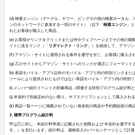
(d) 検索エンジン（グーグル、ヤフー、ビングその他の検索ポータル
ンのネットワークに参加する一切のサイト）（以下「
検索エンジン
」と
れたお客様が購入した商品、
(e) お客様がリンクをクリックまたは仲介ウェブページ上でその他の
イトに送るリンク（「
リダイレクト・リンク
」）を経由して、アマゾン
(f) アマゾン・サイトに適用される条件を遵守せずに、お客様に購入さ
(g) 乙のサイトからアマゾン・サイトへのリンクが適正にフォーマッ
(h) 承認モバイル・アプリ以外のモバイル・アプリ内の特別リンクまたはC
ツールにより提供されたものではない承認モバイル・アプリ内の特別リ
(i) メンバー紹介イベントの対象商品（関連する特別プログラム紹介料と
(j) 本規約で別途定めのない限り、サブスクリプションとして購入され
(k) 商品一覧ページに掲載されていない発表前の商品や予約開始前の商
3. 標準プログラム紹介料
甲は乙に対し、本紹介料率表に記載された制限および
本規約
を遵守す
す。）を支払います。紹介料は、適格収入のパーセンテージとして計算