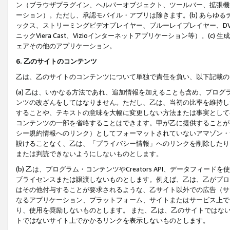
ン（ブラウザプラグイン、ヘルパーオブジェクト、ツールバー、拡張機
ーション）。ただし、承認モバイル・アプリは除きます。(b) あらゆ
ックス、ストリーミングビデオプレイヤー、ブルーレイプレイヤー、DVDプ
ニックViera Cast、Vizioインターネットアプリケーション等）。(
ェアその他のアプリケーション。
6. 乙のサイトのコンテンツ
乙は、乙のサイトのコンテンツについて単独で責任を負い、以下記載の
(a) 乙は、いかなる方法であれ、追加情報を加えることも含め、プロ
ンツの改ざんをしてはなりません。ただし、乙は、当初の比率を維持し
することや、テキストの意味を大幅に変更しない方法または事実として
コンテンツの一部を省略することはできます。甲が乙に提供することが
シー規約情報へのリンク）としてフォーマットされていないアマゾン・
設けることなく、乙は、「プライバシー情報」へのリンクを削除したり
または判読できないようにしないものとします。
(b) 乙は、プログラム・コンテンツやCreators API、データフ
ブライセンスまたは譲渡しないものとします。例えば、乙は、乙がプロ
はその他付与することが要求されるような、乙サイト以外での広告（サ
なるアプリケーション、プラットフォーム、サイトまたはサービス上で
り、使用を奨励しないものとします。 また、乙は、乙のサイトではな
トではないサイト上でかかるリンクを表示しないものとします。