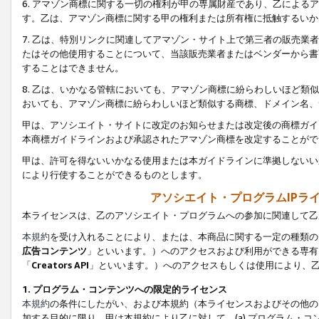
6. アマゾン商標に関する一切の権利が甲の専属財産であり、乙によ
す。乙は、アマゾン商標に関する甲の権利または所有権に抵触するいか
7. 乙は、特別リンクに関連してアマゾン・サイト上で第三者の販売
たはその他使用することについて、当該販売業者またはベンダーから書
することはできません。
8. 乙は、いかなる管轄においても、アマゾン商標に紛らわしいほど
おいても、アマゾン商標に紛らわしいほど類似する商標、ドメイン名、
甲は、アソシエイト・サイトに改定のお知らせまたは改定後の商標ガイ
本商標ガイドラインおよび承認されたアマゾン商標を改定することがで
甲は、許可を得ないいかなる使用または本ガイドラインに準拠しないい
により行使することができるものとします。
アソシエイト・プログラムIPラ
本ライセンスは、乙のアソシエイト・プログラムへの参加に関連して乙
本規約
を受け入れることにより、または、本商品に関する一定の種類の
広告コンテンツ
」といいます。）へのアクセスおよび利用ができる専有
「
Creators API
」といいます。）へのアクセスもしくは使用により、
1. プログラム・コンテンツへの限定的ライセンス
本規約
の条件にしたがい、および本規約（本ライセンスおよびその他の
加する目的に限り、甲は本規約により乙に対して、(a) プログラム・コ