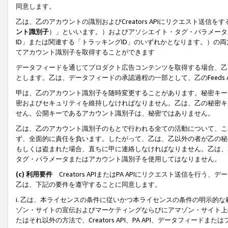
同意します。
乙は、乙のアカウントの識別およびCreators APIにリクエスト送
ント識別子
）」といいます。）およびアソシエイト・タグ・パラメータ（
ID」または関連する「トラッキングID」のいずれかとなります。）の両方
てアカウント識別子を取得することができます
データフィードを通じてプロダクト広告コンテンツを取得する場合、乙は、Cre
とします。乙は、データフィードの承認過程の一部として、乙のFeeds
甲は、乙のアカウント識別子を随時変更することがあります。秘密キー
密およびセキュリティを維持しなければなりません。乙は、乙の秘密キ
せん。公開キーであるアカウント識別子は、秘密ではありません。
乙は、乙のアカウント識別子のもとで行われる全ての活動について、こ
ず、全面的に責任を負います。したがって、乙は、乙以外の者が乙の秘
もしくは盗まれた場合、直ちに甲に連絡しなければなりません。乙は、
タグ・パラメータまたはアカウント識別子を使用してはなりません。
(c) 利用要件
Creators APIまたはPA APIにリクエスト送信を
乙は、下記の要件を遵守することに同意します。
i. 乙は、本ライセンスの条件に従いかつ本ライセンスの条件の明示的
ゾン・サイトの宣伝およびマーケティングならびにアマゾン・サイト上
たはそれ以外の方法で、Creators API、PA API、データフィー