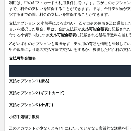
利用は、甲のギフトカードの利用条件に従います。乙がこのオプション
まで、料金の支払いを留保することができます。甲は、合計支払額が支
択するまでの間、料金の支払いを留保することができます。
支払オプション 3:
小切手による支払い 乙が自身の住所を乙に通知し
ョンを選択した場合、甲は、合計支払額が
支払可能金額表
に記載された
付する小切手1枚につき
支払可能金額表
に記載される処理手数料を差し
乙がいずれのオプションも選択せず、支払用の有効な情報も登録してい
甲の裁量により別の支払方法で支払いをするか、獲得した紹介料の支払
支払可能金額表
支払オプション1 (振込)
支払オプション2 (ギフトカード)
支払オプション3 (小切手)
小切手処理手数料
乙のアカウントが少なくとも1年にわたっていかなる実質的な活動を行