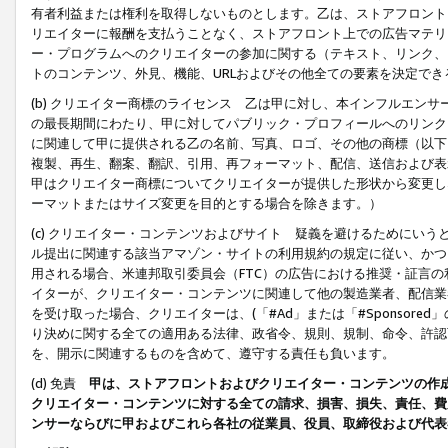
有者利益または権利を取得しないものとします。乙は、ストアフロントに
リエイターに報酬を支払うことなく、ストアフロント上での広告マテリア
ー・プログラムへのクリエイターの参加に関する（テキスト、リンク、
トのコンテンツ、外見、機能、URLおよびその他全ての要素を決定で
(b) クリエイター商標のライセンス 乙は甲に対し、本インフルエン
の最長期間にわたり、甲に対してパブリック・プロフィールへのリンク
に関連して甲に提供される乙の名前、写真、ロゴ、その他の商標（以下
複製、再生、翻案、翻訳、引用、再フォーマット、配信、送信および表
甲はクリエイター商標についてクリエイターが提供した形状から変更し
ーマットまたはサイズ変更を目的とする場合を除きます。）
(c) クリエイター・コンテンツおよびサイト 疑義を避けるためにい
ル提出に関連する該当アマゾン・サイトの利用規約の規定に従い、かつ、
用される場合、米連邦取引委員会（FTC）の広告における推奨・証言
イターが、クリエイター・コンテンツに関連して他の製造業者、配信業
を受け取った場合、クリエイターは、(「#Ad」または「#Sponsor
り決めに関する全ての適用ある法律、政省令、規則、規制、命令、許認
を、開示に関連するものを含めて、遵守する責任も負います。
(d) 免責
甲は、ストアフロントおよびクリエイター・コンテンツの作
クリエイター・コンテンツに対する全ての請求、損害、損失、責任、費
ンサーならびに甲およびこれら各社の従業員、役員、取締役および代表