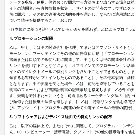
データを収集、使用、保管および開示する方法および該当する場合は第
イトの訪問者から直接情報を収集し、サイトの訪問者のブラウザにクッ
切に開示し、その他の適用法の法的要件を満たし、ならびに適用法によ
ついて情報を提供すること、および
(f)
本規約
に基づき許可されているか否かを問わず、乙によるプログラ
4. プロモーションの制限
乙は、甲もしくは甲の関連会社を代理してまたはアマゾン・サイトもし
モーション、マーケティングその他の広告宣伝活動（「プロモーション
書面または口頭での販促活動に関連して、甲もしくは甲の関連会社の商
リンクを使用することなどにより、オフラインでのプロモーション活動
イトのダイレクトメールに特別リンクを含めることができるものとしま
領するお客様がオプトインしたものであること）、その他本規約、商標
となります。甲の要請を受けた場合、乙は、前記を遵守していることを
明書のフォームおよび当該証明書の記載事項を指定します。乙が甲の要
す。疑義を避けるためにいうと、(i)適用あるマーケティング法の目的上(例
び類似または後継の法律を指します。)、乙は、特別リンクを含む各電子
びにアソシエイト・プログラム関連の全ての電子メールの最善の慣行に
5. ソフトウェアおよびデバイス経由での特別リンクの配布
乙は、以下の媒体上で、またはそれに関連して、プログラム・コンテン
ん。(a) コンピューター、携帯電話、タブレットその他の携帯端末を