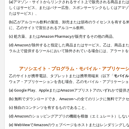
(a)アマゾン・サイトからリンクされるサイト上で販売される商品またはサ
しくはサービス、またはバナー広告、スポンサーリンクもしくはアマゾ
たはサービス）、
(b)乙がアルコール飲料の製造、卸売または頒布のライセンスを有す
に、乙のサイトで宣伝されるアルコール飲料、
(c) 処方薬、またはAmazon Pharmacyが販売するその他の商品、
(d) Amazonが除外すると指定した商品またはサービス。乙は、商品また
ラル上で提供するツールにおいて除外されている場合には、アラートを
アソシエイト・プログラム・モバイル・アプリケー
乙のサイトが携帯電話、タブレットまたは携帯用端末（以下「
モバイル
ウェア・アプリケーションを含む場合、乙のモバイル・アプリケーショ
(a) Google Play、AppleまたはAmazonアプリストアのいずれかで
(b) 無料でダウンロードでき、Amazonへの全てのリンクに無料でアク
(c) 独自のコンテンツを有するものであること、
(d) Amazonのショッピングアプリの機能を模倣（エミュレート）しな
(e) WebViewでAmazonのウェブページをホストまたはレンダリング