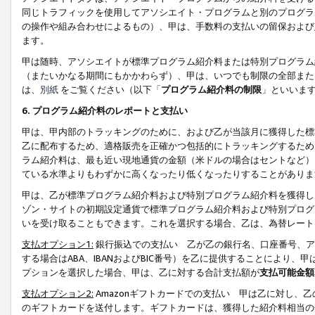
同じトラフィックを使用してアソシエイト・プログラムと別のプログラ
の操作や組み合わせによるもの）、甲は、手数料の支払いの留保および
ます。
甲は随時、アソシエイトが標準プログラム紹介料または特別プログラム
（またいかなる期間にもかかわらず）、甲は、いつでも制限の全部また
は、
別紙
をご覧ください（以下「
プログラム紹介料の制限
」といいま
6. プログラム紹介料のレポートと支払い
甲は、甲内部のトラッキングのために、および乙が当該月に獲得した標
乙に配布するため、適格販売を正確かつ包括的にトラッキングするため
ラム紹介料は、最も近い現地通貨の金額（米ドルの場合はセントなど）
ている水準よりもわずかに高くなったり低くなったりすることがありま
甲は、乙が標準プログラム紹介料および特別プログラム紹介料を獲得し
ゾン・サイトの初期設定通貨で標準プログラム紹介料および特別プログ
いを受け取ることもできます。これを選択する場合、乙は、為替レート
支払オプション1:
銀行振込での支払い 乙が乙の銀行名、口座番号、ア
する場合はABA、IBANおよびBIC番号）を乙に提供することにより
プションを選択した場合、甲は、乙に対する合計支払額が
支払可能金額
支払オプション2:
Amazonギフトカードでの支払い 甲は乙に対し、
のギフトカードを送付します。ギフトカードは、獲得した紹介料相当の