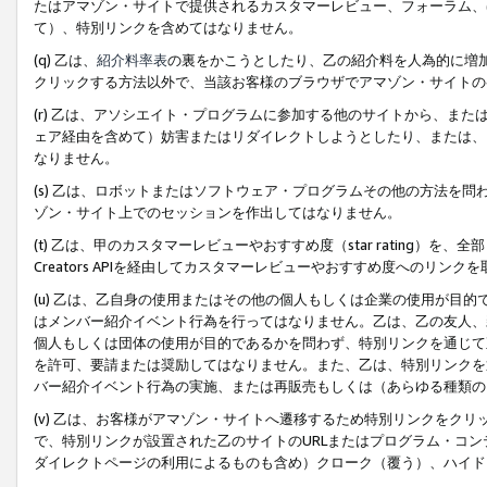
たはアマゾン・サイトで提供されるカスタマーレビュー、フォーラム、
て）、特別リンクを含めてはなりません。
(q) 乙は、
紹介料率表
の裏をかこうとしたり、乙の紹介料を人為的に増
クリックする方法以外で、当該お客様のブラウザでアマゾン・サイトの
(r) 乙は、アソシエイト・プログラムに参加する他のサイトから、ま
ェア経由を含めて）妨害またはリダイレクトしようとしたり、または、
なりません。
(s) 乙は、ロボットまたはソフトウェア・プログラムその他の方法を
ゾン・サイト上でのセッションを作出してはなりません。
(t) 乙は、甲のカスタマーレビューやおすすめ度（star rating
Creators APIを経由してカスタマーレビューやおすすめ度へのリンク
(u) 乙は、乙自身の使用またはその他の個人もしくは企業の使用が目
はメンバー紹介イベント行為を行ってはなりません。乙は、乙の友人、
個人もしくは団体の使用が目的であるかを問わず、特別リンクを通じて
を許可、要請または奨励してはなりません。また、乙は、特別リンクを
バー紹介イベント行為の実施、または再販売もしくは（あらゆる種類の
(v) 乙は、お客様がアマゾン・サイトへ遷移するため特別リンクをク
で、特別リンクが設置された乙のサイトのURLまたはプログラム・コ
ダイレクトページの利用によるものも含め）クローク（覆う）、ハイド