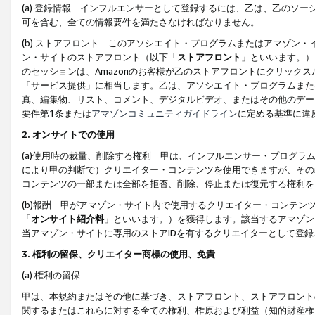
(a) 登録情報 インフルエンサーとして登録するには、乙は、乙のソ
可を含む、全ての情報要件を満たさなければなりません。
(b) ストアフロント このアソシエイト・プログラムまたはアマゾン
ン・サイトのストアフロント（以下「
ストアフロント
」といいます。）
のセッションは、Amazonのお客様が乙のストアフロントにクリック
「サービス提供」に相当します。乙は、アソシエイト・プログラムまた
真、編集物、リスト、コメント、デジタルビデオ、またはその他のデー
要件第1条または
アマゾンコミュニティガイドライン
に定める基準に違
2.
オンサイトでの使用
(a)使用時の裁量、削除する権利 甲は、インフルエンサー・プログラ
により甲の判断で）クリエイター・コンテンツを使用できますが、その
コンテンツの一部または全部を拒否、削除、停止または復元する権利を
(b)報酬 甲がアマゾン・サイト内で使用するクリエイター・コンテン
「
オンサイト紹介料
」といいます。）を獲得します。該当するアマゾン
当アマゾン・サイトに専用のストアIDを有するクリエイターとして登
3.
権利の留保、クリエイター商標の使用、免責
(a) 権利の留保
甲は、本規約またはその他に基づき、ストアフロント、ストアフロント
関するまたはこれらに対する全ての権利、権原および利益（知的財産権