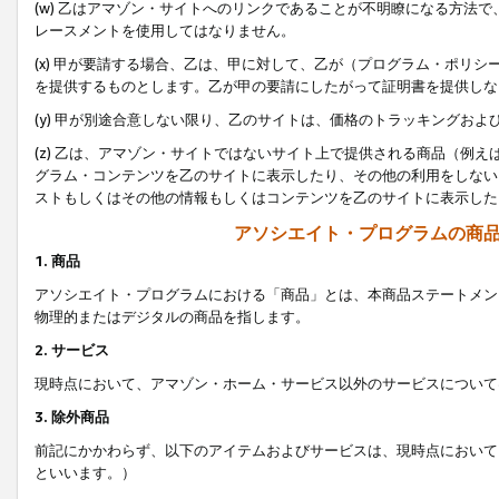
(w) 乙はアマゾン・サイトへのリンクであることが不明瞭になる方法
レースメントを使用してはなりません。
(x) 甲が要請する場合、乙は、甲に対して、乙が（プログラム・ポリ
を提供するものとします。乙が甲の要請にしたがって証明書を提供しな
(y) 甲が別途合意しない限り、乙のサイトは、価格のトラッキングお
(z) 乙は、アマゾン・サイトではないサイト上で提供される商品（例
グラム・コンテンツを乙のサイトに表示したり、その他の利用をしない
ストもしくはその他の情報もしくはコンテンツを乙のサイトに表示した
アソシエイト・プログラムの商
1. 商品
アソシエイト・プログラムにおける「商品」とは、本商品ステートメン
物理的またはデジタルの商品を指します。
2. サービス
現時点において、アマゾン・ホーム・サービス以外のサービスについて
3. 除外商品
前記にかかわらず、以下のアイテムおよびサービスは、現時点において
といいます。）