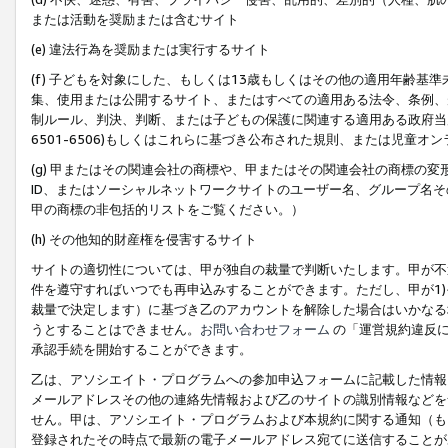
または活動を奨励または含むサイト
(e) 違法行為を奨励または実行するサイト
(f) 子どもを対象にした、もしくは13歳もしくはその他の適用年齢
集、使用または公開するサイト、またはすべての適用ある法令、条例、
制ルール、判決、判断、または子どもの保護に関連する適用ある政府当局の要
6501-6506)もしくはこれらに基づき公布された規則、または児童オ
(g) 甲またはその関連会社の商標や、甲またはその関連会社の商標の
ID、またはソーシャルネットワークサイトのユーザー名、グループ名
甲の商標の非包括的リストをご覧ください。）
(h) その他知的財産権を侵害するサイト
サイトの適切性については、甲が独自の裁量で判断いたします。甲が不
件を遵守すればいつでも再申込みすることができます。ただし、甲が1)
裁量で決定します）に基づき乙のアカウントを解除した場合はいかなる
うとすることはできません。
お問い合わせフォーム
の「運営規約違反に
承認手続を開始することができます。
乙は、アソシエイト・プログラムへの参加申込フォームに記載した情報
メールアドレスその他の連絡先情報および乙のサイトの識別情報などを
せん。甲は、アソシエイト・プログラムおよび本規約に関する通知（も
登録されたその時点で最新の電子メールアドレス宛てに送信することが