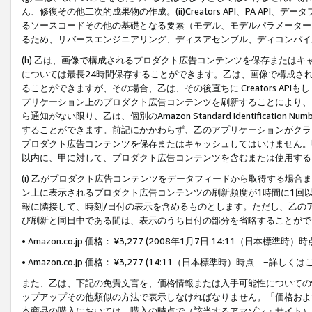
ん、修復その他二次的成果物の作成。(ii)Creators API、PA 
るソースコードその他の基礎となる要素（モデル、モデルパラメーター
るため、リバースエンジニアリング、ディスアセンブル、ディコンパイ
(h) 乙は、画像で構成されるプロダクト広告コンテンツを保存または
については最長24時間保存することができます。乙は、画像で構成さ
ることができますが、その場合、乙は、その後直ちに Creators AP
プリケーション上のプロダクト広告コンテンツを刷新することにより、
ら通知がない限り、乙は、個別のAmazon Standard Identification Nu
することができます。前記にかかわらず、乙のアプリケーションがクラ
プロダクト広告コンテンツを保存またはキャッシュしてはいけません。
以内に、甲に対して、プロダクト広告コンテンツを含むまたは使用する
(i) 乙がプロダクト広告コンテンツをデータフィードから取得する場合または
ン上に表示されるプロダクト広告コンテンツの刷新頻度が1時間に1回
報に隣接して、時刻/日付の表示を含めるものとします。ただし、乙の
び刷新と同日中である間は、表示のうち日付の部分を省略することがで
• Amazon.co.jp 価格： ¥3,277 (2008年1月7日 14:11（日本標準
• Amazon.co.jp 価格： ¥3,277 (14:11（日本標準時）時点 −詳しくは
また、乙は、下記の免責文言を、価格情報または入手可能性についての
ップアップその他類似の方法で表示しなければなりません。「価格およ
本商品の購入においては、購入の時点で（該当するアマゾン・サイト）