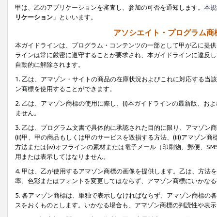
甲は、乙のアプリケーションを審査し、参加の可否を通知します。
本規
リケーション
」といいます。
アソシエイト・プログラム商
本ガイドラインは、プログラム・コンテンツの一部として甲が乙に提供
ラインは常に厳密に遵守することが要求され、本ガイドラインに違反し
自動的に解除されます。
1. 乙は、アマゾン・サイトの商品の在庫状況およびこれに対応する
ン商標を使用することができます。
2. 乙は、アマゾン商標の使用に際し、(i)本ガイドラインの最新版、およ
ません。
3. 乙は、プログラム文書で具体的に承認された目的に限り、アマゾン
(ii)甲、甲の商品もしくは甲のサービスを毀損する方法、(iii)アマ
方法または(iv)オフラインの素材または電子メール（印刷物、郵便、S
用または表示してはなりません。
4. 甲は、乙が使用するアマゾン商標の画像を提供します。乙は、方
率、色彩またはフォントを変更してはならず、アマゾン商標にいかなる
5. 各アマゾン商標は、単独で表示しなければならず、アマゾン商標
スをおくものとします。いかなる場合も、アマゾン商標の判読性や表示