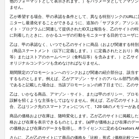
他のフォーマットとして表示されます。）をパラメータとしてアマゾン
ません。
乙が希望する場合、甲の承認を条件として、異なる特別リンクのURL
ニターし最適化することができるように、追加の「サブタグ」アソシエ
イト・プログラムに関連して提供されたID又は報告を、乙のサイトの
に到着したときに、かかるユーザの行動をモニターする目的でユーザに
乙は、甲の承認なく、いつでも乙のサイトに商品（および関連する特別
（商品ステートメント（以下に定義します。）に定義されたとおり）商
等）またはストアのホームページ（食料品等）を含みます。）と乙サイ
オリジナルコンテンツも含めなければなりません。
期間限定のプロモーションへのリンクおよび関連の紹介部分は、該当す
するものとします。例えば、乙がアマゾン・サイトのアパレル部門の商
であると記載した場合は、当該プロモーションの終了日までに、乙のサ
乙は、いかなる商品、アマゾン・サイト、または甲のポリシー、プロモ
誤解を招くような主張をしてはなりません。例えば、乙が乙のサイト上に
合、乙はリンク先のスマートフォンについて、128 GBのメモリーが
商品の価格および在庫は、随時変化します。乙が乙のサイトに掲載した
格および在庫を表示できるものとします。(a)甲が価格および在庫のデータを
の価格および在庫のデータを取得し、
本ライセンス
に定めるCreator
さらに、乙が乙のサイトにて商品の価格を「比較」形式（価格比較ツー