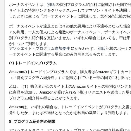
ボーナスイベントは、
別紙
の特別プログラム紹介料に記載された国で利
サイト上の特別リンクをクリックスルーしてアマゾン・サイトを訪問した
したときに生じる「ボーナスイベント」に関連して、第4(b)条記載の
ボーナスイベントが違反またはその他の悪用により不適格となった場合
アの利用、一人の個人による複数のボーナスイベント、ボーナスイベン
別プログラム紹介料を支払いません。いずれの場合においても、甲は甲
かについて判断します。
アソシエイト・プログラム参加要件
にかかわらず、
別紙
記載のボーナ
ーナスイベントに関連する場合にのみ許可されるものとします。
(c) トレードインプログラム
Amazonのトレードインプログラムでは、購入者はAmazonギフト
（「特別プログラム紹介料」）に記載されている一部の国でご利用いた
乙は、（1）購入者が乙のサイト上のAmazonサイトへの特別なリン
に商品を追加し、Amazonが受け入れる下取りリクエストを送信した場
プログラム紹介料を得ることができます。
Amazonは、いずれの場合も、トレードインイベントがプログラム文書
発生したか、または不適格となったかを独自の裁量により判断します。
5. プログラム紹介料の制限
アソシエイトタグは、アソシエイト・プログラムからの紹介料を受ける