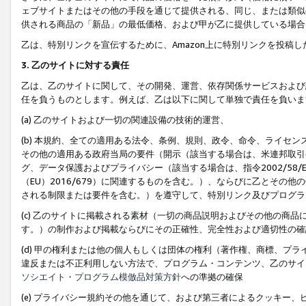
ェブサイトまたはその他の手段を通じて提供される、同じ、または類似
供される商品の「新品」の最低価格、および甲が乙に提供している場合
乙は、特別リンクを宣伝するために、Amazon上に特別リンクを投稿し
3. 乙のサイトに対する責任
乙は、乙のサイトに関して、その開発、運営、依存関係サービスおよび
任を負うものとします。例えば、乙は以下に関して単独で責任を負いま
(a) 乙のサイトおよび一切の関連設備の技術的運営、
(b) 本規約、全ての適用ある法令、条例、規則、政令、命令、ライセ
その他の適用ある政府当局の要件（開示（該当する場合は、米連邦取引
グ、データ保護およびプライバシー（該当する場合は、指令2002/58
（EU）2016/679）に関連するものを含む。）、ならびに乙とそ
される制限または要件を含む。）を遵守して、特別リンク及びプログラ
(c) 乙のサイトに掲載される素材（一切の商品説明およびその他の商
す。）の制作および掲載ならびにその正確性、完全性および適切性の確
(d) 甲の権利または他の個人もしくは団体の権利（著作権、商標、プ
違反または不正利用しない方法で、プログラム・コンテンツ、乙のサイ
ソシエイト・プログラム模倣品対策方針
への準拠の確保
(e) プライバシー規約その他を通じて、および第三者によるクッキー