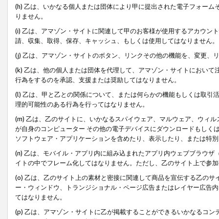
(h) 乙は、いかなる個人または団体により甲に提出された電子フォー
りません。
(i) 乙は、アマゾン・サイトに関連して甲のお客様が使用するアカウ
請、収集、取得、保存、キャッシュ、もしくは使用してはなりません。
(j) 乙は、アマゾン・サイトのボタン、リンクその他の機能を、変更
(k) 乙は、他の個人または団体を代理して、アマゾン・サイトにおい
行為をするのを承認、支援または奨励してはなりません。
(l) 乙は、甲と乙との関係について、または何らかの機能もしくは取
理的可能性のある行為を行ってはなりません。
(m) 乙は、乙のサイトに、いかなるスパイウェア、マルウェア、ウィ
が自身のコンピューター その他の電子デバイスにダウンロードもしく
ソフトウェア・アプリケーションを含めたり、表示したり、または特別
(n) 乙は、モバイル・アプリ内に組み込まれたアプリ内ウェブブラウザ
イトの中でフレーム化してはなりません。ただし、乙のサイト上で参加
(o) 乙は、乙のサイト上の素材と密接に関連して商品を宣伝する乙の
ー・ウィンドウ、トランジショナル・ページ広告またはレイヤー広告内
てはなりません。
(p) 乙は、アマゾン・サイトに乙が掲載することができるいかなるコ