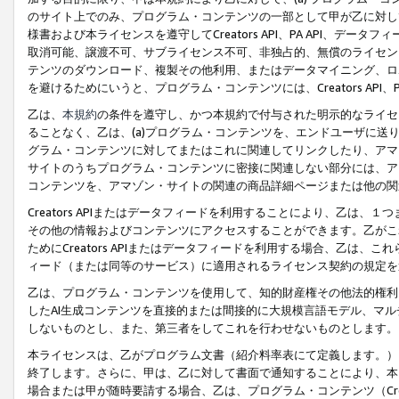
のサイト上でのみ、プログラム・コンテンツの一部として甲が乙に対し
様書および本ライセンスを遵守してCreators API、PA API、
取消可能、譲渡不可、サブライセンス不可、非独占的、無償のライセン
テンツのダウンロード、複製その他利用、またはデータマイニング、ロ
を避けるためにいうと、プログラム・コンテンツには、Creators AP
乙は、
本規約
の条件を遵守し、かつ本規約で付与された明示的なライセ
ることなく、乙は、(a)プログラム・コンテンツを、エンドユーザに
グラム・コンテンツに対してまたはこれに関連してリンクしたり、アマ
サイトのうちプログラム・コンテンツに密接に関連しない部分には、ア
コンテンツを、アマゾン・サイトの関連の商品詳細ページまたは他の関
Creators APIまたはデータフィードを利用することにより、乙は、
その他の情報およびコンテンツにアクセスすることができます。乙がこ
ためにCreators APIまたはデータフィードを利用する場合、乙は、こ
ィード（または同等のサービス）に適用されるライセンス契約の規定を
乙は、プログラム・コンテンツを使用して、知的財産権その他法的権利
したAI生成コンテンツを直接的または間接的に大規模言語モデル、マ
しないものとし、また、第三者をしてこれを行わせないものとします。
本ライセンスは、乙がプログラム文書（紹介料率表にて定義します。）
終了します。さらに、甲は、乙に対して書面で通知することにより、本
場合または甲が随時要請する場合、乙は、プログラム・コンテンツ（Cre