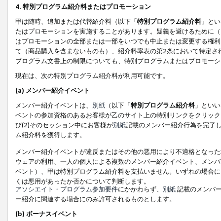
4. 特別プログラム紹介料またはプロモーション
甲は随時、追加または代替紹介料（以下「
特別プログラム紹介料
」とい
たはプロモーションを実施することがあります。疑義を避けるために（
はプロモーションの全部または一部をいつでも中止または変更する権利
て（商品購入を含まないものも）、紹介料率表の第2条において特定さ
プログラム文書上の制限についても、特別プログラムまたはプロモーシ
現在は、次の特別プログラム紹介料が利用可能です。
(a) メンバー紹介イベント
メンバー紹介イベントは、
別紙
（以下「
特別プログラム紹介料
」といい
ベントの参加資格のあるお客様が乙のサイト上の特別リンクをクリック
び(2)そのセッション中にお客様が
別紙
記載のメンバー紹介行為を完了
ム紹介料を獲得します。
メンバー紹介イベントが違反またはその他の悪用により不適格となった
ウェアの利用、一人の個人による複数のメンバー紹介イベント、メンバ
ベント）、甲は特別プログラム紹介料を支払いません。いずれの場合に
くは悪用があったか否かについて判断します。
アソシエイト・プログラム参加要件
にかかわらず、
別紙
記載のメンバー
ー紹介に関連する場合にのみ許可されるものとします。
(b) ボーナスイベント