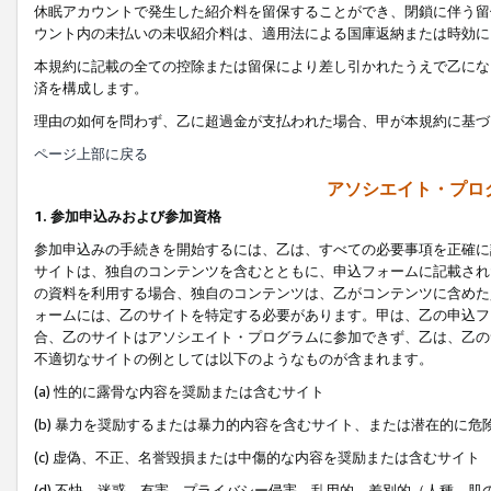
休眠アカウントで発生した紹介料を留保することができ、閉鎖に伴う留
ウント内の未払いの未収紹介料は、適用法による国庫返納または時効に
本規約に記載の全ての控除または留保により差し引かれたうえで乙にな
済を構成します。
理由の如何を問わず、乙に超過金が支払われた場合、甲が本規約に基づ
ページ上部に戻る
アソシエイト・プロ
1. 参加申込みおよび参加資格
参加申込みの手続きを開始するには、乙は、すべての必要事項を正確に
サイトは、独自のコンテンツを含むとともに、申込フォームに記載され
の資料を利用する場合、独自のコンテンツは、乙がコンテンツに含めた
ォームには、乙のサイトを特定する必要があります。甲は、乙の申込フ
合、乙のサイトはアソシエイト・プログラムに参加できず、乙は、乙の
不適切なサイトの例としては以下のようなものが含まれます。
(a) 性的に露骨な内容を奨励または含むサイト
(b) 暴力を奨励するまたは暴力的内容を含むサイト、または潜在的に
(c) 虚偽、不正、名誉毀損または中傷的な内容を奨励または含むサイト
(d) 不快、迷惑、有害、プライバシー侵害、乱用的、差別的（人種、