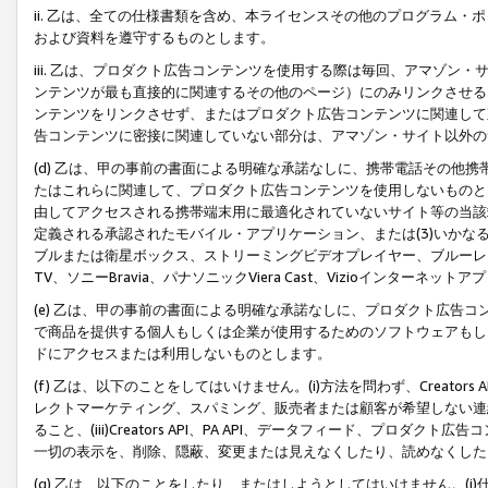
ii. 乙は、全ての仕様書類を含め、本ライセンスその他のプログラム
および資料を遵守するものとします。
iii. 乙は、プロダクト広告コンテンツを使用する際は毎回、アマゾ
ンテンツが最も直接的に関連するその他のページ）にのみリンクさせる
ンテンツをリンクさせず、またはプロダクト広告コンテンツに関連して
告コンテンツに密接に関連していない部分は、アマゾン・サイト以外の
(d) 乙は、甲の事前の書面による明確な承諾なしに、携帯電話その他
たはこれらに関連して、プロダクト広告コンテンツを使用しないものと
由してアクセスされる携帯端末用に最適化されていないサイト等の当該端
定義される承認されたモバイル・アプリケーション、または(3)いか
ブルまたは衛星ボックス、ストリーミングビデオプレイヤー、ブルーレイ
TV、ソニーBravia、パナソニックViera Cast、Vizioインター
(e) 乙は、甲の事前の書面による明確な承諾なしに、プロダクト広告
で商品を提供する個人もしくは企業が使用するためのソフトウェアもしくはその
ドにアクセスまたは利用しないものとします。
(f) 乙は、以下のことをしてはいけません。(i)方法を問わず、Creator
レクトマーケティング、スパミング、販売者または顧客が希望しない連
ること、(iii)Creators API、PA API、データフィード、プ
一切の表示を、削除、隠蔽、変更または見えなくしたり、読めなくした
(g) 乙は、以下のことをしたり、またはしようとしてはいけません。(