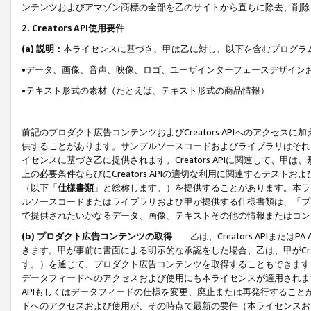
ンテンツおよびアマゾン商標の全部を乙のサイトから直ちに除去、削除
2. Creators API使用要件
(a) 説明：
本ライセンスに基づき、甲は乙に対し、以下を含むプログラ
•データ、画像、音声、映像、ロゴ、ユーザインターフェースデザイン
•テキスト形式の素材（たとえば、テキスト形式の商品情報）
前記のプロダクト広告コンテンツおよびCreators APIへのアクセスに
供することがあります。サンプルソースコードおよびライブラリはそれ
イセンスに基づき乙に提供されます。Creators APIに関連して
上の必要条件ならびにCreators APIの適切な利用に関連するテ
（以下「
仕様書類
」と総称します。）を提供することがあります。本ラ
ルソースコードまたはライブラリおよび甲が提供する仕様書類は、「プ
で提供されたいかなるデータ、画像、テキストその他の情報またはコン
(b) プロダクト広告コンテンツの取得
乙は、Creators APIま
きます。甲が事前に書面による明示的な承認をした場合、乙は、甲がCreator
す。）を通じて、プロダクト広告コンテンツを取得することもできます
データフィードへのアクセスおよび使用にも本ライセンスが適用されます。乙は
APIもしくはデータフィードの仕様を変更、廃止または再発行することがで
ドへのアクセスおよび使用が、その時点で最新の要件（本ライセンスお