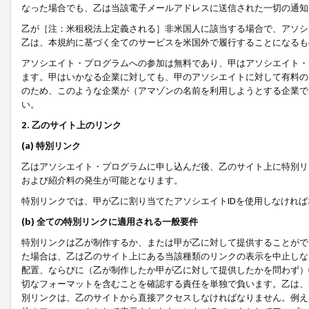
なった場合でも、乙は当該電子メールアドレスに送信された一切の通知
乙が［注：米租税法上定義される］非米国人に該当する場合で、アソシ
乙は、本規約に基づく全てのサービスを米国外で履行することになるも
アソシエイト・プログラムへの参加は無料であり、甲はアソシエイト・
ます。甲はいかなる企業に対しても、甲のアソシエイトに対して有料の
のため、このような企業が（アマゾンの名前を利用しようとする企業で
い。
2. 乙のサイト上のリンク
(a) 特別リンク
乙はアソシエイト・プログラムに申し込んだ後、乙のサイト上に特別リ
および紹介料の発生が可能となります。
特別リンクでは、甲が乙に割り当てたアソシエイトIDを使用しなけれ
(b) 全ての特別リンクに適用される一般要件
特別リンクは乙が制作するか、または甲が乙に対して提供することがで
た場合は、乙は乙のサイト上にある当該種類のリンクの表示を中止しな
配置、ならびに（乙が制作したか甲が乙に対して提供したかを問わず）
切なフォーマットを含むことを確認する責任を単独で負います。乙は、
別リンクは、乙のサイトから直接アクセスしなければなりません。例えば、