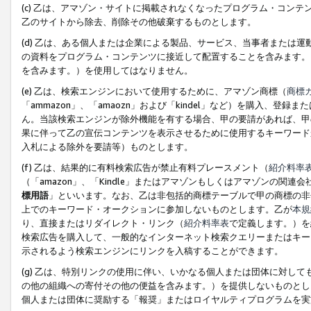
(c) 乙は、アマゾン・サイトに掲載されなくなったプログラム・コン
乙のサイトから除去、削除その他破棄するものとします。
(d) 乙は、ある個人または企業による製品、サービス、当事者または
の資料をプログラム・コンテンツに接近して配置することを含みます。
を含みます。）を使用してはなりません。
(e) 乙は、検索エンジンにおいて使用するために、アマゾン商標（
商標
「ammazon」、「amaozn」および「kindel」など）を購入
ん。当該検索エンジンが除外機能を有する場合、甲の要請があれば、甲
果に伴って乙の宣伝コンテンツを表示させるために使用するキーワード
入札による除外を要請等）ものとします。
(f) 乙は、結果的に有料検索広告が禁止有料プレースメント（
紹介料率
（「amazon」、「Kindle」またはアマゾンもしくはアマゾンの
標用語
」といいます。なお、乙は非包括的商標テーブルで甲の商標の非
上でのキーワード・オークションに参加しないものとします。乙が
本規
り、直接またはリダイレクト・リンク（
紹介料率表
で定義します。）を
検索広告を購入して、一般的なインターネット検索クエリーまたはキー
示されるよう検索エンジンにリンクを入稿することができます。
(g) 乙は、特別リンクの使用に伴い、いかなる個人または団体に対し
の他の組織への寄付その他の便益を含みます。）を提供しないものとし
個人または団体に奨励する「報奨」またはロイヤルティプログラムを実