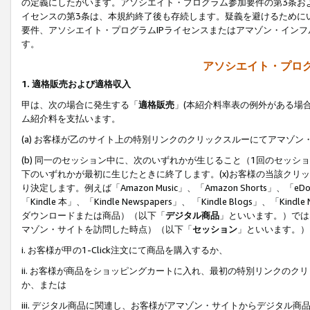
の定義にしたがいます。アソシエイト・プログラム参加要件の第3条お
イセンスの第3条は、本規約終了後も存続します。疑義を避けるためにい
要件、アソシエイト・プログラムIPライセンスまたはアマゾン・イン
す。
アソシエイト・プログ
1. 適格販売および適格収入
甲は、次の場合に発生する「
適格販売
」(本紹介料率表の例外がある場
ム紹介料を支払います。
(a) お客様が乙のサイト上の特別リンクのクリックスルーにてアマゾン
(b) 同一のセッション中に、次のいずれかが生じること（1回のセッ
下のいずれかが最初に生じたときに終了します。(x)お客様の当該クリッ
り決定します。例えば「Amazon Music」、「Amazon Shorts」、「eDo
「Kindle 本」、「Kindle Newspapers」、 「Kindle Blogs」、「
ダウンロードまたは商品）（以下「
デジタル商品
」といいます。）では
マゾン・サイトを訪問した時点）（以下「
セッション
」といいます。）
i. お客様が甲の1-Click注文にて商品を購入するか、
ii. お客様が商品をショッピングカートに入れ、最初の特別リンクの
か、または
iii. デジタル商品に関連し、お客様がアマゾン・サイトからデジタ