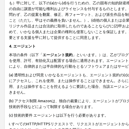
も）甲に対して、以下の(a)から(d)を行うための、乙の固有の知的
の自由に譲渡が可能な権利およびライセンスを付与するものとします。(
問わず、乙の提案を翻案、修正、再フォーマット、および派生作品を制
こと（ただし、甲はその義務を負いません。）。(d)他の個人または企
リジナル作品または合法的に取得したものであることならびに(Z)甲
めて、いかなる個人または企業の権利も侵害しないことを保証します。
要とする支援を甲に対して提供することに同意します。
4. エージェント
本項の条件（以下「
エージェント規約
」といいます。）は、乙がプログ
を使用、許可、有効化又は配置する場合に適用されます。エージェント
により、自律的または半自律的な行動をとるソフトウェアまたはサービ
(a) 透明性および同意 いかなるエージェントも、エージェント規約の
にアクセスし、これを使用、または操作することはできません。さらに、
用、または操作することを控えるように要請した場合、当該エージェン
きません。
(b) アクセス制限 Amazonは、独自の裁量により、エージェント
技術的手段などによって制限する場合があります。
(c) 技術的要件 エージェントは以下を行う必要があります。
i. すべてのHTTP/HTTPSリクエストで、リクエストがエージェ