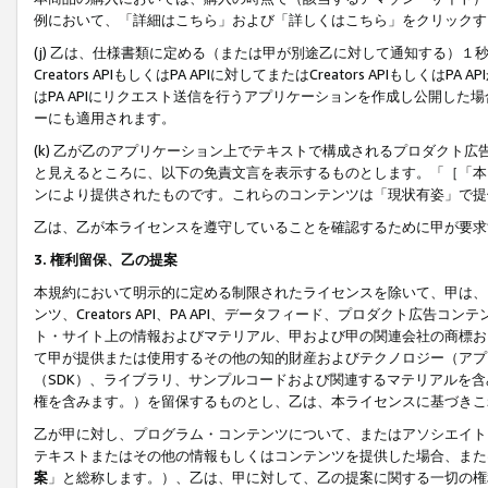
例において、「詳細はこちら」および「詳しくはこちら」をクリックす
(j) 乙は、仕様書類に定める（または甲が別途乙に対して通知する）
Creators APIもしくはPA APIに対してまたはCreators APIもしく
はPA APIにリクエスト送信を行うアプリケーションを作成し公開し
ーにも適用されます。
(k) 乙が乙のアプリケーション上でテキストで構成されるプロダクト
と見えるところに、以下の免責文言を表示するものとします。「［「本
ンにより提供されたものです。これらのコンテンツは「現状有姿」で提
乙は、乙が本ライセンスを遵守していることを確認するために甲が要求
3. 権利留保、乙の提案
本規約において明示的に定める制限されたライセンスを除いて、甲は、
ンツ、Creators API、PA API、データフィード、プロダクト
ト・サイト上の情報およびマテリアル、甲および甲の関連会社の商標お
て甲が提供または使用するその他の知的財産およびテクノロジー（アプ
（SDK）、ライブラリ、サンプルコードおよび関連するマテリアルを
権を含みます。）を留保するものとし、乙は、本ライセンスに基づきこ
乙が甲に対し、プログラム・コンテンツについて、またはアソシエイト
テキストまたはその他の情報もしくはコンテンツを提供した場合、また
案
」と総称します。）、乙は、甲に対して、乙の提案に関する一切の権