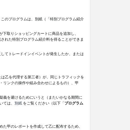
す。このプログラムは、別紙（「特別プログラム紹介
者が下取りショッピングカートに商品を追加し、
記載された特別プログラム紹介料を得ることができま
違反してトレードインイベントが発生したか、または
たは乙を代理する第三者）が、同じトラフィックを
・リンクの操作や組み合わせによるもの）、甲
疑義を避けるためにいうと（またいかなる期間に
いては、
別紙
をご覧ください（以下「
プログラム
めた甲のレポートを作成して乙に配布するため、