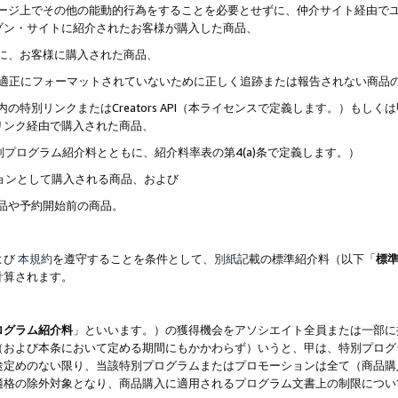
ブページ上でその他の能動的行為をすることを必要とせずに、仲介サイト経由で
ゾン・サイトに紹介されたお客様が購入した商品、
ずに、お客様に購入された商品、
クが適正にフォーマットされていないために正しく追跡または報告されない商品
内の特別リンクまたはCreators API（本ライセンスで定義します。）も
リンク経由で購入された商品、
特別プログラム紹介料とともに、紹介料率表の第4(a)条で定義します。）
ションとして購入される商品、および
商品や予約開始前の商品。
よび
本規約
を遵守することを条件として、
別紙
記載の標準紹介料（以下「
標
計算されます。
ログラム紹介料
」といいます。）の獲得機会をアソシエイト全員または一部に
（および本条において定める期間にもかかわらず）いうと、甲は、特別プログ
途定めのない限り、当該特別プログラムまたはプロモーションは全て（商品購
適格の除外対象となり、商品購入に適用されるプログラム文書上の制限につい