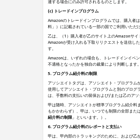
連する場合にのみ許可されるものとします。
(c) トレードインプログラム
Amazonのトレードインプログラムでは、購入者
料」）に記載されている一部の国でご利用いただ
乙は、（1）購入者が乙のサイト上のAmazon
Amazonが受け入れる下取りリクエストを送信し
す。
Amazonは、いずれの場合も、トレードインイベ
不適格となったかを独自の裁量により判断します
5. プログラム紹介料の制限
アソシエイトタグは、アソシエイト・プログラム
使用してアソシエイト・プログラムと別のプログ
は、手数料の支払いの留保および/または乙のア
甲は随時、アソシエイトが標準プログラム紹介料
もかかわらず）、甲は、いつでも制限の全部また
紹介料の制限
」といいます。）。
6. プログラム紹介料のレポートと支払い
甲は、甲内部のトラッキングのために、および乙