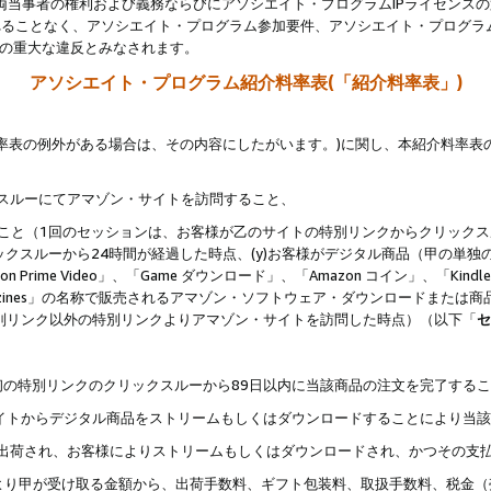
両当事者の権利および義務ならびにアソシエイト・プログラムIPライセンス
されることなく、アソシエイト・プログラム参加要件、アソシエイト・プログラ
約の重大な違反とみなされます。
アソシエイト・プログラム紹介料率表(「紹介料率表」)
料率表の例外がある場合は、その内容にしたがいます。)に関し、本紹介料率表
クスルーにてアマゾン・サイトを訪問すること、
じること（1回のセッションは、お客様が乙のサイトの特別リンクからクリック
ックスルーから24時間が経過した時点、(y)お客様がデジタル商品（甲の単独の
zon Prime Video」、「Game ダウンロード」、「Amazon コイン」、「Kindle 本
ndle Magazines」の名称で販売されるアマゾン・ソフトウェア・ダウンロードまた
特別リンク以外の特別リンクよりアマゾン・サイトを訪問した時点）（以下「
セ
、
、最初の特別リンクのクリックスルーから89日以内に当該商品の注文を完了する
ン・サイトからデジタル商品をストリームもしくはダウンロードすることにより当
様宛に出荷され、お客様によりストリームもしくはダウンロードされ、かつその支
より甲が受け取る金額から、出荷手数料、ギフト包装料、取扱手数料、税金（