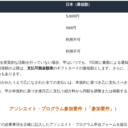
日本（最低額）
5,000円
500円
利用不可
利用不可
なる実質的な活動を行っていない場合、甲はいつでも、7日前に書面による通
留保額の上限は、
支払可能金額表
のギフトカードの最低額とします。さらに、
合もあります。
引かれたうえで乙になされた全ての支払いは、本規約に基づき乙に支払うべき
合、甲が本規約に基づき後日乙に支払う紹介料から同額を調整または相殺する
アソシエイト・プログラム参加要件（「参加要件」）
ての必要事項を正確に記入したアソシエイト・プログラム申込フォームを提出