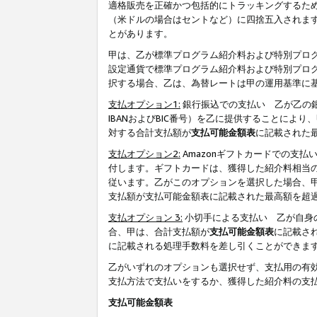
適格販売を正確かつ包括的にトラッキングするた
（米ドルの場合はセントなど）に四捨五入されま
とがあります。
甲は、乙が標準プログラム紹介料および特別プロ
設定通貨で標準プログラム紹介料および特別プロ
択する場合、乙は、為替レートは甲の運用基準に
支払オプション1:
銀行振込での支払い 乙が乙の銀
IBANおよびBIC番号）を乙に提供することに
対する合計支払額が
支払可能金額表
に記載された
支払オプション2:
Amazonギフトカードでの支
付します。ギフトカードは、獲得した紹介料相当
従います。乙がこのオプションを選択した場合、
支払額が支払可能金額表に記載された最高額を超
支払オプション 3:
小切手による支払い 乙が自身
合、甲は、合計支払額が
支払可能金額表
に記載さ
に記載される処理手数料を差し引くことができま
乙がいずれのオプションも選択せず、支払用の有
支払方法で支払いをするか、獲得した紹介料の支
支払可能金額表