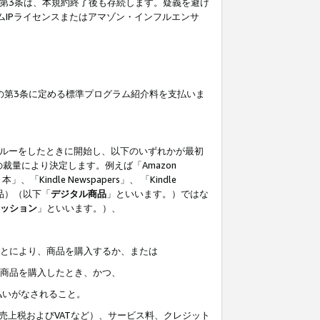
の第3条は、本規約終了後も存続します。疑義を避け
ムIPライセンスまたはアマゾン・インフルエンサ
の第3条に定める標準プログラム紹介料を支払いま
スルーをしたときに開始し、以下のいずれかが最初
裁量により決定します。例えば「Amazon
」、「Kindle Newspapers」、 「Kindle
は商品）（以下「
デジタル商品
」といいます。）ではな
ッション
」といいます。）、
ことにより、商品を購入するか、または
該商品を購入したとき、かつ、
払いがなされること。
売上税およびVATなど）、サービス料、クレジット