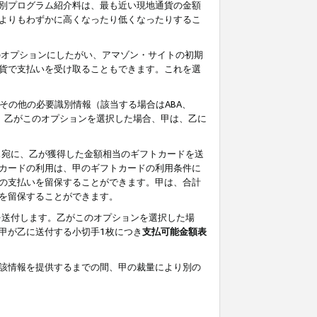
別プログラム紹介料は、最も近い現地通貨の金額
よりもわずかに高くなったり低くなったりするこ
のオプションにしたがい、アマゾン・サイトの初期
貨で支払いを受け取ることもできます。これを選
その他の必要識別情報（該当する場合はABA、
す。乙がこのオプションを選択した場合、甲は、乙に
ス宛に、乙が獲得した金額相当のギフトカードを送
カードの利用は、甲のギフトカードの利用条件に
の支払いを留保することができます。甲は、合計
を留保することができます。
を送付します。乙がこのオプションを選択した場
甲が乙に送付する小切手1枚につき
支払可能金額表
該情報を提供するまでの間、甲の裁量により別の