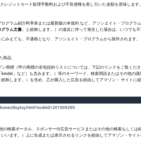
ト、クレジットカード処理手数料および不良債権を差し引いた金額を意味します
プログラム紹介料率表または最新版の本規約 など、アソシエイト・プログラ
ログラム文書
」と総称します。）の違反に伴って発生した場合は、いつでも不
うにみえても、不適格となり、アソシエイト・プログラムから除外されます。
れた商品、
他のアマゾン商標（甲の商標の非包括的リストについては、下記のリンクをご覧く
よび「kindel」など）も含みます。）等のキーワード、検索用語またはその
と総称します。）を含め、乙が購入した広告を経由してアマゾン・ サイトに
stomer/display.html?nodeId=201909280
その他の検索ポータル、スポンサー付広告サービスまたはその他の検索もしく
といいます。）上に生成または表示されるリンクを経由してアマゾン・サイト