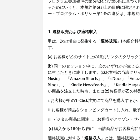
プログラム参加要件の第3条および第6条に基づく
るためにいうと、本規約第6(a)上の目的に限定
ー・プログラム・ポリシー第1条の違反は、本規
1. 適格販売および適格収入
甲は、次の場合に発生する「
適格販売
」(本紹介
す。
(a) お客様が乙のサイト上の特別リンクのクリッ
(b) 同一のセッション中に、次のいずれかが生
に生じたときに終了します。(x)お客様の当該クリ
Music」、「Amazon Shorts」、「eDocs」「Ama
Blogs」、「Kindle Newsfeeds」、「Ki
い商品を注文した時点、または(z)お客様が乙の
i. お客様が甲の1-Click注文にて商品を購入するか
ii. お客様が商品をショッピングカートに入れ
iii. デジタル商品に関連し、お客様がアマゾ
(c) 購入から180日以内に、当該商品がお客
適格販売に対する「
適格収入
」とは、適格販売に