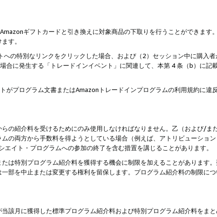
はAmazonギフトカードと引き換えに対象商品の下取りを行うことができま
けます。
サイトへの特別なリンクをクリックした場合、および（2）セッション中に購入
た場合に発生する「トレードインイベント」に関連して、本第 4 条（b）に
ントがプログラム文書またはAmazonトレードインプログラムの利用規約に
。
からの紹介料を受けるためにのみ使用しなければなりません。乙（および/ま
ラムの両方から手数料を得ようとしている場合（例えば、アトリビューション
ソシエイト・プログラムへの参加の終了を含む措置を講じることがあります。
または特別プログラム紹介料を獲得する機会に制限を加えることがあります。
は一部を中止または変更する権利を留保します。プログラム紹介料の制限につ
が当該月に獲得した標準プログラム紹介料および特別プログラム紹介料をまと