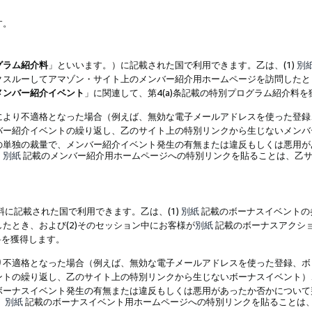
す。
グラム紹介料
」といいます。）に記載された国で利用できます。乙は、(1)
別
スルーしてアマゾン・サイト上のメンバー紹介用ホームページを訪問したとき
メンバー紹介イベント
」に関連して、第4(a)条記載の特別プログラム紹介料
により不適格となった場合（例えば、無効な電子メールアドレスを使った登録
バー紹介イベントの繰り返し、乙のサイト上の特別リンクから生じないメンバ
の単独の裁量で、メンバー紹介イベント発生の有無または違反もしくは悪用が
、
別紙
記載のメンバー紹介用ホームページへの特別リンクを貼ることは、乙サ
に記載された国で利用できます。乙は、(1)
別紙
記載のボーナスイベントの
たとき、および(2)そのセッション中にお客様が
別紙
記載のボーナスアクシ
料を獲得します。
り不適格となった場合（例えば、無効な電子メールアドレスを使った登録、ボ
ントの繰り返し、乙のサイト上の特別リンクから生じないボーナスイベント）
ボーナスイベント発生の有無または違反もしくは悪用があったか否かについて
、
別紙
記載のボーナスイベント用ホームページへの特別リンクを貼ることは