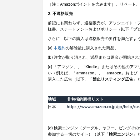
［注：Amazonポイントを含みます］、リベー
2. 不適格販売
前記にも関わらず、適格販売が、アソシエイト・
様書、ステートメントおよびポリシー（以下「
プ
さらに、以下の購入は適格販売の要件を満たすよ
(a)
本規約
の解除後に購入された商品、
(b) 注文が取り消され、返品または返金が開始さ
(c) 「アマゾン」、「Kindle」またはその
い（例えば、「ammazon」、「amaozn」お
購入した広告（以下、「
禁止リスティング広告
」
地域
非包括的商標リスト
日本
https://www.amazon.co.jp/gp/help/cu
(d) 検索エンジン（グーグル、ヤフー、ビング
参加する一切のサイト）（以下「
検索エンジン
」