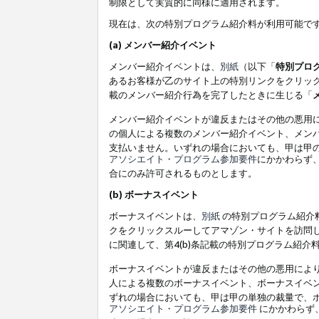
制限として実質的に同様に適用されます。
現在は、次の特別プログラム紹介料が利用可能で
(a) メンバー紹介イベント
メンバー紹介イベントは、
別紙
（以下「
特別プロ
あるお客様が乙のサイト上の特別リンクをクリック
載のメンバー紹介行為を完了したときに生じる「
メンバー紹介イベントが違反またはその他の悪用
の個人による複数のメンバー紹介イベント、メン
支払いません。いずれの場合においても、甲は甲
アソシエイト・プログラム参加要件
にかかわらず
合にのみ許可されるものとします。
(b) ボーナスイベント
ボーナスイベントは、
別紙
の特別プログラム紹介料
クをクリックスルーしてアマゾン・サイトを訪問し
に関連して、第4(b)条記載の特別プログラム紹介
ボーナスイベントが違反またはその他の悪用によ
人による複数のボーナスイベント、ボーナスイベ
ずれの場合においても、甲は甲の単独の裁量で、
アソシエイト・プログラム参加要件
にかかわらず