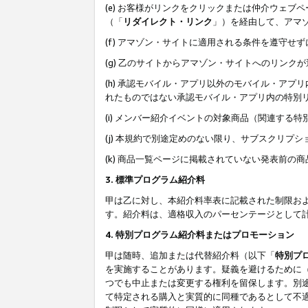
(e) お客様がリンクをクリックまたは仲介ウェ
（「
リダイレクト・リンク
」）を経由して、アマ
(f) アマゾン・サイトに適用される条件を遵守せ
(g) 乙のサイトからアマゾン・サイトへのリン
(h) 承認モバイル・アプリ以外のモバイル・アプリ
れたものではない承認モバイル・アプリ内の特別
(i) メンバー紹介イベントの対象商品（関連する
(j) 本規約で別途定めのない限り、サブスクリプ
(k) 商品一覧ページに掲載されていない発表前の
3. 標準プログラム紹介料
甲は乙に対し、本紹介料率表に記載された制限お
す。紹介料は、適格収入のパーセンテージとして
4. 特別プログラム紹介料またはプロモーション
甲は随時、追加または代替紹介料（以下「
特別プ
を実施することがあります。疑義を避けるために
つでも中止または変更する権利を留保します。別
て特定される購入と実質的に同種であるとして不