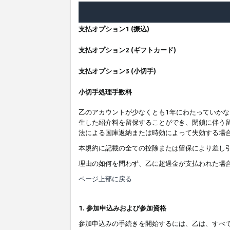
支払オプション1 (振込)
支払オプション2 (ギフトカード)
支払オプション3 (小切手)
小切手処理手数料
乙のアカウントが少なくとも1年にわたっていか
生した紹介料を留保することができ、閉鎖に伴う
法による国庫返納または時効によって失効する場
本規約に記載の全ての控除または留保により差し
理由の如何を問わず、乙に超過金が支払われた場
ページ上部に戻る
1. 参加申込みおよび参加資格
参加申込みの手続きを開始するには、乙は、すべ