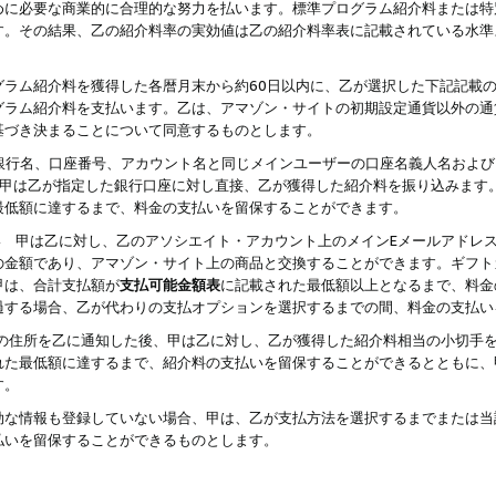
めに必要な商業的に合理的な努力を払います。標準プログラム紹介料または特
す。その結果、乙の紹介料率の実効値は乙の紹介料率表に記載されている水準
グラム紹介料を獲得した各暦月末から約60日以内に、乙が選択した下記記載
グラム紹介料を支払います。乙は、アマゾン・サイトの初期設定通貨以外の通
基づき決まることについて同意するものとします。
行名、口座番号、アカウント名と同じメインユーザーの口座名義人名および
より、甲は乙が指定した銀行口座に対し直接、乙が獲得した紹介料を振り込みま
最低額に達するまで、料金の支払いを留保することができます。
払い 甲は乙に対し、乙のアソシエイト・アカウント上のメインEメールアドレ
の金額であり、アマゾン・サイト上の商品と交換することができます。ギフト
甲は、合計支払額が
支払可能金額表
に記載された最低額以上となるまで、料金
過する場合、乙が代わりの支払オプションを選択するまでの間、料金の支払い
の住所を乙に通知した後、甲は乙に対し、乙が獲得した紹介料相当の小切手
れた最低額に達するまで、紹介料の支払いを留保することができるとともに、
す。
効な情報も登録していない場合、甲は、乙が支払方法を選択するまでまたは当
払いを留保することができるものとします。