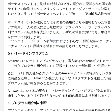
ボーナスイベントは、
別紙
の特別プログラム紹介料に記載された国で利
サイト上の特別リンクをクリックスルーしてアマゾン・サイトを訪問した
したときに生じる「ボーナスイベント」に関連して、第4(b)条記載の
ボーナスイベントが違反またはその他の悪用により不適格となった場合
アの利用、一人の個人による複数のボーナスイベント、ボーナスイベン
別プログラム紹介料を支払いません。いずれの場合においても、甲は甲
かについて判断します。
アソシエイト・プログラム参加要件
にかかわらず、
別紙
記載のボーナ
ーナスイベントに関連する場合にのみ許可されるものとします。
(c) トレードインプログラム
Amazonのトレードインプログラムでは、購入者はAmazonギフト
（「特別プログラム紹介料」）に記載されている一部の国でご利用いた
乙は、（1）購入者が乙のサイト上のAmazonサイトへの特別なリン
に商品を追加し、Amazonが受け入れる下取りリクエストを送信した場
プログラム紹介料を得ることができます。
Amazonは、いずれの場合も、トレードインイベントがプログラム文書
発生したか、または不適格となったかを独自の裁量により判断します。
5. プログラム紹介料の制限
アソシエイトタグは、アソシエイト・プログラムからの紹介料を受ける