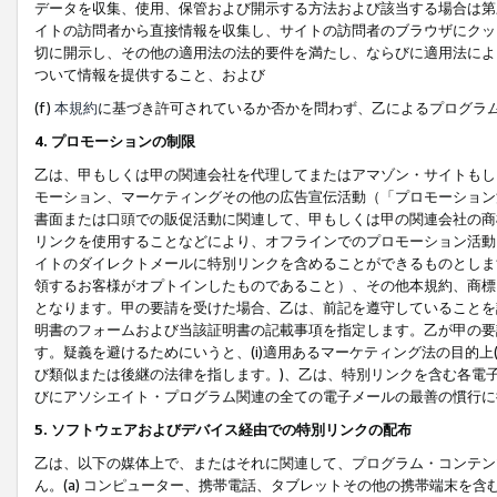
データを収集、使用、保管および開示する方法および該当する場合は第
イトの訪問者から直接情報を収集し、サイトの訪問者のブラウザにクッ
切に開示し、その他の適用法の法的要件を満たし、ならびに適用法によ
ついて情報を提供すること、および
(f)
本規約
に基づき許可されているか否かを問わず、乙によるプログラ
4. プロモーションの制限
乙は、甲もしくは甲の関連会社を代理してまたはアマゾン・サイトもし
モーション、マーケティングその他の広告宣伝活動（「プロモーション
書面または口頭での販促活動に関連して、甲もしくは甲の関連会社の商
リンクを使用することなどにより、オフラインでのプロモーション活動
イトのダイレクトメールに特別リンクを含めることができるものとしま
領するお客様がオプトインしたものであること）、その他本規約、商標
となります。甲の要請を受けた場合、乙は、前記を遵守していることを
明書のフォームおよび当該証明書の記載事項を指定します。乙が甲の要
す。疑義を避けるためにいうと、(i)適用あるマーケティング法の目的上(例
び類似または後継の法律を指します。)、乙は、特別リンクを含む各電子
びにアソシエイト・プログラム関連の全ての電子メールの最善の慣行に
5. ソフトウェアおよびデバイス経由での特別リンクの配布
乙は、以下の媒体上で、またはそれに関連して、プログラム・コンテン
ん。(a) コンピューター、携帯電話、タブレットその他の携帯端末を