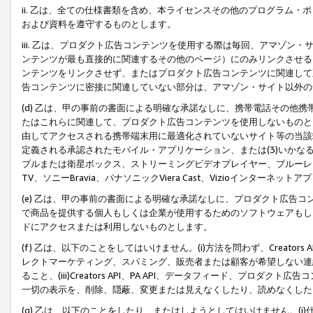
ii. 乙は、全ての仕様書類を含め、本ライセンスその他のプログラム
および資料を遵守するものとします。
iii. 乙は、プロダクト広告コンテンツを使用する際は毎回、アマゾ
ンテンツが最も直接的に関連するその他のページ）にのみリンクさせる
ンテンツをリンクさせず、またはプロダクト広告コンテンツに関連して
告コンテンツに密接に関連していない部分は、アマゾン・サイト以外の
(d) 乙は、甲の事前の書面による明確な承諾なしに、携帯電話その他
たはこれらに関連して、プロダクト広告コンテンツを使用しないものと
由してアクセスされる携帯端末用に最適化されていないサイト等の当該端
定義される承認されたモバイル・アプリケーション、または(3)いか
ブルまたは衛星ボックス、ストリーミングビデオプレイヤー、ブルーレイ
TV、ソニーBravia、パナソニックViera Cast、Vizioインター
(e) 乙は、甲の事前の書面による明確な承諾なしに、プロダクト広告
で商品を提供する個人もしくは企業が使用するためのソフトウェアもしくはその
ドにアクセスまたは利用しないものとします。
(f) 乙は、以下のことをしてはいけません。(i)方法を問わず、Creator
レクトマーケティング、スパミング、販売者または顧客が希望しない連
ること、(iii)Creators API、PA API、データフィード、プ
一切の表示を、削除、隠蔽、変更または見えなくしたり、読めなくした
(g) 乙は、以下のことをしたり、またはしようとしてはいけません。(