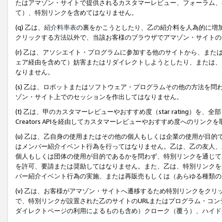
たはアマゾン・サイトで提供されるカスタマーレビュー、フォーラム、
て）、特別リンクを含めてはなりません。
(q) 乙は、
紹介料率表
の裏をかこうとしたり、乙の紹介料を人為的に増
クリックする方法以外で、当該お客様のブラウザでアマゾン・サイトの
(r) 乙は、アソシエイト・プログラムに参加する他のサイトから、ま
ェア経由を含めて）妨害またはリダイレクトしようとしたり、または、
なりません。
(s) 乙は、ロボットまたはソフトウェア・プログラムその他の方法を
ゾン・サイト上でのセッションを作出してはなりません。
(t) 乙は、甲のカスタマーレビューやおすすめ度（star rating
Creators APIを経由してカスタマーレビューやおすすめ度へのリンク
(u) 乙は、乙自身の使用またはその他の個人もしくは企業の使用が目
はメンバー紹介イベント行為を行ってはなりません。乙は、乙の友人、
個人もしくは団体の使用が目的であるかを問わず、特別リンクを通じて
を許可、要請または奨励してはなりません。また、乙は、特別リンクを
バー紹介イベント行為の実施、または再販売もしくは（あらゆる種類の
(v) 乙は、お客様がアマゾン・サイトへ遷移するため特別リンクをク
で、特別リンクが設置された乙のサイトのURLまたはプログラム・コ
ダイレクトページの利用によるものも含め）クローク（覆う）、ハイド