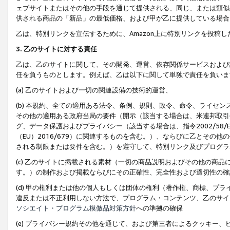
ェブサイトまたはその他の手段を通じて提供される、同じ、または類似
供される商品の「新品」の最低価格、および甲が乙に提供している場合
乙は、特別リンクを宣伝するために、Amazon上に特別リンクを投稿し
3. 乙のサイトに対する責任
乙は、乙のサイトに関して、その開発、運営、依存関係サービスおよび
任を負うものとします。例えば、乙は以下に関して単独で責任を負いま
(a) 乙のサイトおよび一切の関連設備の技術的運営、
(b) 本規約、全ての適用ある法令、条例、規則、政令、命令、ライセ
その他の適用ある政府当局の要件（開示（該当する場合は、米連邦取引
グ、データ保護およびプライバシー（該当する場合は、指令2002/58
（EU）2016/679）に関連するものを含む。）、ならびに乙とそ
される制限または要件を含む。）を遵守して、特別リンク及びプログラ
(c) 乙のサイトに掲載される素材（一切の商品説明およびその他の商
す。）の制作および掲載ならびにその正確性、完全性および適切性の確
(d) 甲の権利または他の個人もしくは団体の権利（著作権、商標、プ
違反または不正利用しない方法で、プログラム・コンテンツ、乙のサイ
ソシエイト・プログラム模倣品対策方針
への準拠の確保
(e) プライバシー規約その他を通じて、および第三者によるクッキー