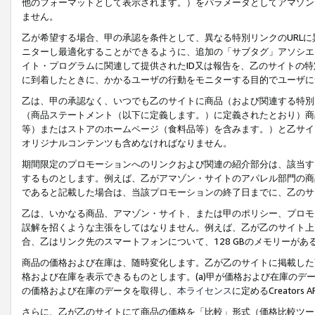
他のフォーマットとして表示されます。）をパラメータとしてアマゾン
ません。
乙が希望する場合、甲の承認を条件として、異なる特別リンクのURL
ニターし最適化することができるように、追加の「サブタグ」アソシエ
イト・プログラムに関連して提供されたID又は報告を、乙のサイトの
に到着したときに、かかるユーザの行動をモニターする目的でユーザに
乙は、甲の承認なく、いつでも乙のサイトに商品（および関連する特別
（商品ステートメント（以下に定義します。）に定義されたとおり）商
等）またはストアのホームページ（食料品等）を含みます。）と乙サイ
オリジナルコンテンツも含めなければなりません。
期間限定のプロモーションへのリンクおよび関連の紹介部分は、該当す
するものとします。例えば、乙がアマゾン・サイトのアパレル部門の商
であると記載した場合は、当該プロモーションの終了日までに、乙のサ
乙は、いかなる商品、アマゾン・サイト、または甲のポリシー、プロモ
誤解を招くような主張をしてはなりません。例えば、乙が乙のサイト上に
合、乙はリンク先のスマートフォンについて、128 GBのメモリーが
商品の価格および在庫は、随時変化します。乙が乙のサイトに掲載した
格および在庫を表示できるものとします。(a)甲が価格および在庫のデータを
の価格および在庫のデータを取得し、
本ライセンス
に定めるCreator
さらに、乙が乙のサイトにて商品の価格を「比較」形式（価格比較ツー