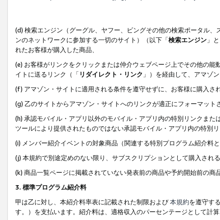
(d) 検索エンジン（グーグル、ヤフー、ビングその他の検索ポータル
ンのネットワークに参加する一切のサイト）（以下「
検索エンジン
」と
れたお客様が購入した商品、
(e) お客様がリンクをクリックまたは仲介ウェブページ上でその他の
イトに送るリンク（「
リダイレクト・リンク
」）を経由して、アマゾン
(f) アマゾン・サイトに適用される条件を遵守せずに、お客様に購入さ
(g) 乙のサイトからアマゾン・サイトへのリンクが適正にフォーマッ
(h) 承認モバイル・アプリ以外のモバイル・アプリ内の特別リンクまたはC
ツールにより提供されたものではない承認モバイル・アプリ内の特別リ
(i) メンバー紹介イベントの対象商品（関連する特別プログラム紹介料と
(j) 本規約で別途定めのない限り、サブスクリプションとして購入され
(k) 商品一覧ページに掲載されていない発表前の商品や予約開始前の商
3. 標準プログラム紹介料
甲は乙に対し、本紹介料率表に記載された制限および
本規約
を遵守す
す。）を支払います。紹介料は、適格収入のパーセンテージとして計算