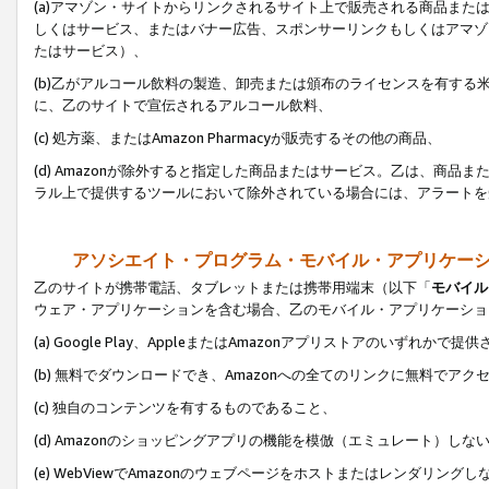
(a)アマゾン・サイトからリンクされるサイト上で販売される商品またはサ
しくはサービス、またはバナー広告、スポンサーリンクもしくはアマゾ
たはサービス）、
(b)乙がアルコール飲料の製造、卸売または頒布のライセンスを有す
に、乙のサイトで宣伝されるアルコール飲料、
(c) 処方薬、またはAmazon Pharmacyが販売するその他の商品、
(d) Amazonが除外すると指定した商品またはサービス。乙は、商品また
ラル上で提供するツールにおいて除外されている場合には、アラートを
アソシエイト・プログラム・モバイル・アプリケー
乙のサイトが携帯電話、タブレットまたは携帯用端末（以下「
モバイル
ウェア・アプリケーションを含む場合、乙のモバイル・アプリケーショ
(a) Google Play、AppleまたはAmazonアプリストアのいずれかで
(b) 無料でダウンロードでき、Amazonへの全てのリンクに無料でアク
(c) 独自のコンテンツを有するものであること、
(d) Amazonのショッピングアプリの機能を模倣（エミュレート）しな
(e) WebViewでAmazonのウェブページをホストまたはレンダリング