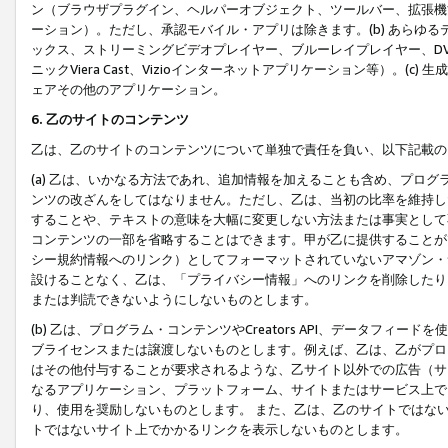
ン（ブラウザプラグイン、ヘルパーオブジェクト、ツールバー、拡張機
ーション）。ただし、承認モバイル・アプリは除きます。(b) あらゆ
ックス、ストリーミングビデオプレイヤー、ブルーレイプレイヤー、DVDプ
ニックViera Cast、Vizioインターネットアプリケーション等）。(
ェアその他のアプリケーション。
6. 乙のサイトのコンテンツ
乙は、乙のサイトのコンテンツについて単独で責任を負い、以下記載の
(a) 乙は、いかなる方法であれ、追加情報を加えることも含め、プロ
ンツの改ざんをしてはなりません。ただし、乙は、当初の比率を維持し
することや、テキストの意味を大幅に変更しない方法または事実として
コンテンツの一部を省略することはできます。甲が乙に提供することが
シー規約情報へのリンク）としてフォーマットされていないアマゾン・
設けることなく、乙は、「プライバシー情報」へのリンクを削除したり
または判読できないようにしないものとします。
(b) 乙は、プログラム・コンテンツやCreators API、データフ
ブライセンスまたは譲渡しないものとします。例えば、乙は、乙がプロ
はその他付与することが要求されるような、乙サイト以外での広告（サ
なるアプリケーション、プラットフォーム、サイトまたはサービス上で
り、使用を奨励しないものとします。 また、乙は、乙のサイトではな
トではないサイト上でかかるリンクを表示しないものとします。