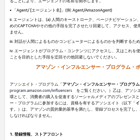
ることにより、エージェントの名前を開示します。
• 「Agent/ [エージェント名]」(例: Agent/AmazonAgent)
ii. エージェントは、(a) 人間のキーストローク、ページナビゲーシ
めのCAPTCHAやその他の手段を完了させたり回避して、アクセス、
ません。
iii. 対話が人間によるものかコンピューターによるものかを判断する
iv. エージェントがプログラム・コンテンツにアクセスし、又はこれ
ことを目的とした手段を迂回その他回避しないでください。
アマゾン・インフルエンサー・プログラム・
アソシエイト・プログラム「
アマゾン・インフルエンサー・プログラム
program.amazon.com/influencers
をご覧ください。）乙は、アソシエ
環として、消費者の購入を促進するソーシャルメディアのプレゼンスと
ー・プログラムに参加するには、資格を有するアソシエイト（以下「
イ
す。）は、アマゾンの質的量的基準を満たし、登録プロセスを完了し、
しなければなりません。
1.
登録情報、ストアフロント