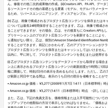
ん、修復その他二次的成果物の作成。(ii)Creators API、PA 
るソースコードその他の基礎となる要素（モデル、モデルパラメーター
るため、リバースエンジニアリング、ディスアセンブル、ディコンパイ
(h) 乙は、画像で構成されるプロダクト広告コンテンツを保存または
については最長24時間保存することができます。乙は、画像で構成さ
ることができますが、その場合、乙は、その後直ちに Creators AP
プリケーション上のプロダクト広告コンテンツを刷新することにより、
ら通知がない限り、乙は、個別のAmazon Standard Identification Nu
することができます。前記にかかわらず、乙のアプリケーションがクラ
プロダクト広告コンテンツを保存またはキャッシュしてはいけません。
以内に、甲に対して、プロダクト広告コンテンツを含むまたは使用する
(i) 乙がプロダクト広告コンテンツをデータフィードから取得する場合または
ン上に表示されるプロダクト広告コンテンツの刷新頻度が1時間に1回
報に隣接して、時刻/日付の表示を含めるものとします。ただし、乙の
び刷新と同日中である間は、表示のうち日付の部分を省略することがで
• Amazon.co.jp 価格： ¥3,277 (2008年1月7日 14:11（日本標準
• Amazon.co.jp 価格： ¥3,277 (14:11（日本標準時）時点 −詳しくは
また、乙は、下記の免責文言を、価格情報または入手可能性についての
ップアップその他類似の方法で表示しなければなりません。「価格およ
本商品の購入においては、購入の時点で（該当するアマゾン・サイト）