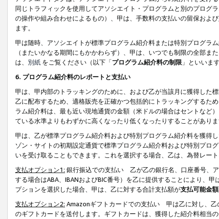
同じトラフィックを使用してアソシエイト・プログラムと別のプログラ
の操作や組み合わせによるもの）、甲は、手数料の支払いの留保および
ます。
甲は随時、アソシエイトが標準プログラム紹介料または特別プログラム
（またいかなる期間にもかかわらず）、甲は、いつでも制限の全部また
は、
別紙
をご覧ください（以下「
プログラム紹介料の制限
」といいま
6. プログラム紹介料のレポートと支払い
甲は、甲内部のトラッキングのために、および乙が当該月に獲得した標
乙に配布するため、適格販売を正確かつ包括的にトラッキングするため
ラム紹介料は、最も近い現地通貨の金額（米ドルの場合はセントなど）
ている水準よりもわずかに高くなったり低くなったりすることがありま
甲は、乙が標準プログラム紹介料および特別プログラム紹介料を獲得し
ゾン・サイトの初期設定通貨で標準プログラム紹介料および特別プログ
いを受け取ることもできます。これを選択する場合、乙は、為替レート
支払オプション1:
銀行振込での支払い 乙が乙の銀行名、口座番号、ア
する場合はABA、IBANおよびBIC番号）を乙に提供することにより
プションを選択した場合、甲は、乙に対する合計支払額が
支払可能金額
支払オプション2:
Amazonギフトカードでの支払い 甲は乙に対し、
のギフトカードを送付します。ギフトカードは、獲得した紹介料相当の