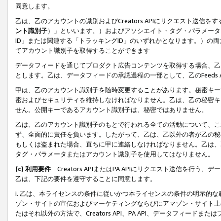
同意します。
乙は、乙のアカウントの識別およびCreators APIにリクエスト送
ント識別子
）」といいます。）およびアソシエイト・タグ・パラメータ（
ID」または関連する「トラッキングID」のいずれかとなります。）の両方
てアカウント識別子を取得することができます
データフィードを通じてプロダクト広告コンテンツを取得する場合、乙は、Cre
とします。乙は、データフィードの承認過程の一部として、乙のFeeds
甲は、乙のアカウント識別子を随時変更することがあります。秘密キー
密およびセキュリティを維持しなければなりません。乙は、乙の秘密キ
せん。公開キーであるアカウント識別子は、秘密ではありません。
乙は、乙のアカウント識別子のもとで行われる全ての活動について、こ
ず、全面的に責任を負います。したがって、乙は、乙以外の者が乙の秘
もしくは盗まれた場合、直ちに甲に連絡しなければなりません。乙は、
タグ・パラメータまたはアカウント識別子を使用してはなりません。
(c) 利用要件
Creators APIまたはPA APIにリクエスト送信を
乙は、下記の要件を遵守することに同意します。
i. 乙は、本ライセンスの条件に従いかつ本ライセンスの条件の明示的
ゾン・サイトの宣伝およびマーケティングならびにアマゾン・サイト上
たはそれ以外の方法で、Creators API、PA API、データフィー