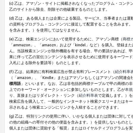
(c) 乙は、アマゾン・サイトに掲載されなくなったプログラム・コン
乙のサイトから除去、削除その他破棄するものとします。
(d) 乙は、ある個人または企業による製品、サービス、当事者または
の資料をプログラム・コンテンツに接近して配置することを含みます。
を含みます。）を使用してはなりません。
(e) 乙は、検索エンジンにおいて使用するために、アマゾン商標（
商標
「ammazon」、「amaozn」および「kindel」など）を購入
ん。当該検索エンジンが除外機能を有する場合、甲の要請があれば、甲
果に伴って乙の宣伝コンテンツを表示させるために使用するキーワード
入札による除外を要請等）ものとします。
(f) 乙は、結果的に有料検索広告が禁止有料プレースメント（
紹介料率
（「amazon」、「Kindle」またはアマゾンもしくはアマゾンの
標用語
」といいます。なお、乙は非包括的商標テーブルで甲の商標の非
上でのキーワード・オークションに参加しないものとします。乙が
本規
り、直接またはリダイレクト・リンク（
紹介料率表
で定義します。）を
検索広告を購入して、一般的なインターネット検索クエリーまたはキー
示されるよう検索エンジンにリンクを入稿することができます。
(g) 乙は、特別リンクの使用に伴い、いかなる個人または団体に対し
の他の組織への寄付その他の便益を含みます。）を提供しないものとし
個人または団体に奨励する「報奨」またはロイヤルティプログラムを実