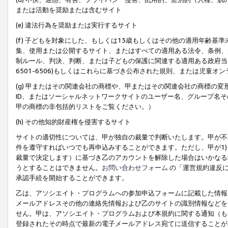
または活動を奨励または含むサイト
(e) 違法行為を奨励または実行するサイト
(f) 子どもを対象にした、もしくは13歳もしくはその他の適用年齢
集、使用または公開するサイト、またはすべての適用ある法令、条例、
制ルール、判決、判断、または子どもの保護に関連する適用ある政府当局の要
6501-6506)もしくはこれらに基づき公布された規則、または児童オ
(g) 甲またはその関連会社の商標や、甲またはその関連会社の商標の
ID、またはソーシャルネットワークサイトのユーザー名、グループ名
甲の商標の非包括的リストをご覧ください。）
(h) その他知的財産権を侵害するサイト
サイトの適切性については、甲が独自の裁量で判断いたします。甲が不
件を遵守すればいつでも再申込みすることができます。ただし、甲が1)
裁量で決定します）に基づき乙のアカウントを解除した場合はいかなる
うとすることはできません。
お問い合わせフォーム
の「運営規約違反に
承認手続を開始することができます。
乙は、アソシエイト・プログラムへの参加申込フォームに記載した情報
メールアドレスその他の連絡先情報および乙のサイトの識別情報などを
せん。甲は、アソシエイト・プログラムおよび本規約に関する通知（も
登録されたその時点で最新の電子メールアドレス宛てに送信することが