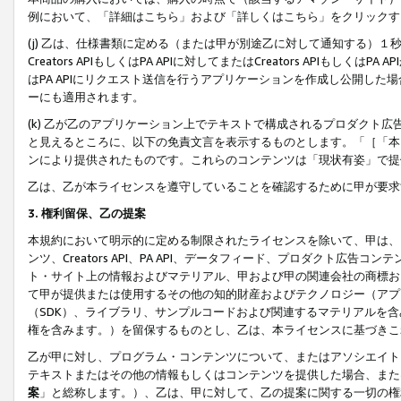
例において、「詳細はこちら」および「詳しくはこちら」をクリックす
(j) 乙は、仕様書類に定める（または甲が別途乙に対して通知する）
Creators APIもしくはPA APIに対してまたはCreators APIもしく
はPA APIにリクエスト送信を行うアプリケーションを作成し公開し
ーにも適用されます。
(k) 乙が乙のアプリケーション上でテキストで構成されるプロダクト
と見えるところに、以下の免責文言を表示するものとします。「［「本
ンにより提供されたものです。これらのコンテンツは「現状有姿」で提
乙は、乙が本ライセンスを遵守していることを確認するために甲が要求
3. 権利留保、乙の提案
本規約において明示的に定める制限されたライセンスを除いて、甲は、
ンツ、Creators API、PA API、データフィード、プロダクト
ト・サイト上の情報およびマテリアル、甲および甲の関連会社の商標お
て甲が提供または使用するその他の知的財産およびテクノロジー（アプ
（SDK）、ライブラリ、サンプルコードおよび関連するマテリアルを
権を含みます。）を留保するものとし、乙は、本ライセンスに基づきこ
乙が甲に対し、プログラム・コンテンツについて、またはアソシエイト
テキストまたはその他の情報もしくはコンテンツを提供した場合、また
案
」と総称します。）、乙は、甲に対して、乙の提案に関する一切の権