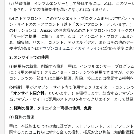
(a) 登録情報 インフルエンサーとして登録するには、乙は、乙のソ
可を含む、全ての情報要件を満たさなければなりません。
(b) ストアフロント このアソシエイト・プログラムまたはアマゾン
ン・サイトのストアフロント（以下「
ストアフロント
」といいます。）
のセッションは、Amazonのお客様が乙のストアフロントにクリック
「サービス提供」に相当します。乙は、アソシエイト・プログラムまた
真、編集物、リスト、コメント、デジタルビデオ、またはその他のデー
要件第1条または
アマゾンコミュニティガイドライン
に定める基準に違
2.
オンサイトでの使用
(a)使用時の裁量、削除する権利 甲は、インフルエンサー・プログラ
により甲の判断で）クリエイター・コンテンツを使用できますが、その
コンテンツの一部または全部を拒否、削除、停止または復元する権利を
(b)報酬 甲がアマゾン・サイト内で使用するクリエイター・コンテン
「
オンサイト紹介料
」といいます。）を獲得します。該当するアマゾン
当アマゾン・サイトに専用のストアIDを有するクリエイターとして登
3.
権利の留保、クリエイター商標の使用、免責
(a) 権利の留保
甲は、本規約またはその他に基づき、ストアフロント、ストアフロント
関するまたはこれらに対する全ての権利、権原および利益（知的財産権