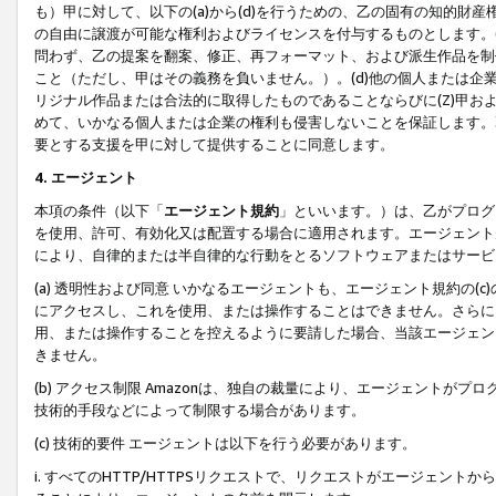
も）甲に対して、以下の(a)から(d)を行うための、乙の固有の知的
の自由に譲渡が可能な権利およびライセンスを付与するものとします。(
問わず、乙の提案を翻案、修正、再フォーマット、および派生作品を制
こと（ただし、甲はその義務を負いません。）。(d)他の個人または企
リジナル作品または合法的に取得したものであることならびに(Z)甲
めて、いかなる個人または企業の権利も侵害しないことを保証します。
要とする支援を甲に対して提供することに同意します。
4. エージェント
本項の条件（以下「
エージェント規約
」といいます。）は、乙がプログ
を使用、許可、有効化又は配置する場合に適用されます。エージェント
により、自律的または半自律的な行動をとるソフトウェアまたはサービ
(a) 透明性および同意 いかなるエージェントも、エージェント規約の
にアクセスし、これを使用、または操作することはできません。さらに、
用、または操作することを控えるように要請した場合、当該エージェン
きません。
(b) アクセス制限 Amazonは、独自の裁量により、エージェント
技術的手段などによって制限する場合があります。
(c) 技術的要件 エージェントは以下を行う必要があります。
i. すべてのHTTP/HTTPSリクエストで、リクエストがエージェ