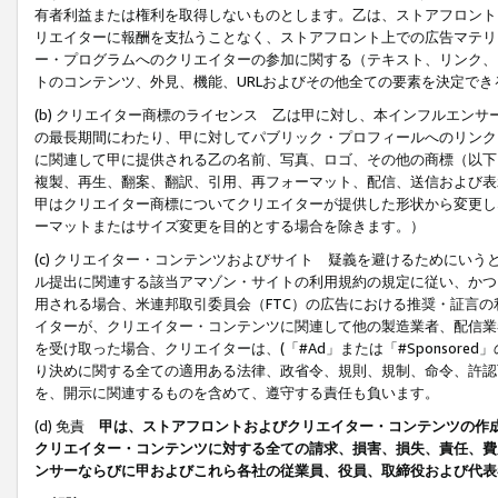
有者利益または権利を取得しないものとします。乙は、ストアフロントに
リエイターに報酬を支払うことなく、ストアフロント上での広告マテリア
ー・プログラムへのクリエイターの参加に関する（テキスト、リンク、
トのコンテンツ、外見、機能、URLおよびその他全ての要素を決定で
(b) クリエイター商標のライセンス 乙は甲に対し、本インフルエン
の最長期間にわたり、甲に対してパブリック・プロフィールへのリンク
に関連して甲に提供される乙の名前、写真、ロゴ、その他の商標（以下
複製、再生、翻案、翻訳、引用、再フォーマット、配信、送信および表
甲はクリエイター商標についてクリエイターが提供した形状から変更し
ーマットまたはサイズ変更を目的とする場合を除きます。）
(c) クリエイター・コンテンツおよびサイト 疑義を避けるためにい
ル提出に関連する該当アマゾン・サイトの利用規約の規定に従い、かつ、
用される場合、米連邦取引委員会（FTC）の広告における推奨・証言
イターが、クリエイター・コンテンツに関連して他の製造業者、配信業
を受け取った場合、クリエイターは、(「#Ad」または「#Sponsor
り決めに関する全ての適用ある法律、政省令、規則、規制、命令、許認
を、開示に関連するものを含めて、遵守する責任も負います。
(d) 免責
甲は、ストアフロントおよびクリエイター・コンテンツの作
クリエイター・コンテンツに対する全ての請求、損害、損失、責任、費
ンサーならびに甲およびこれら各社の従業員、役員、取締役および代表