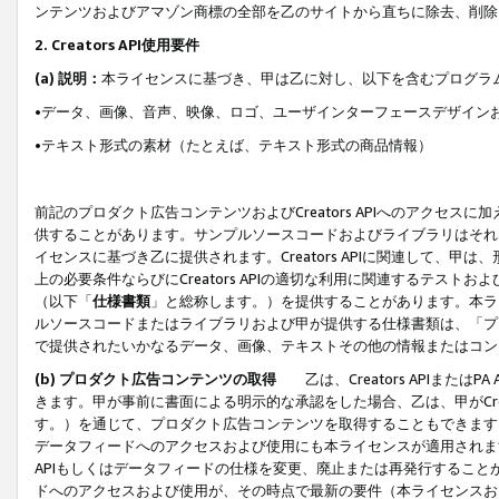
ンテンツおよびアマゾン商標の全部を乙のサイトから直ちに除去、削除
2. Creators API使用要件
(a) 説明：
本ライセンスに基づき、甲は乙に対し、以下を含むプログラ
•データ、画像、音声、映像、ロゴ、ユーザインターフェースデザイン
•テキスト形式の素材（たとえば、テキスト形式の商品情報）
前記のプロダクト広告コンテンツおよびCreators APIへのアクセスに
供することがあります。サンプルソースコードおよびライブラリはそれ
イセンスに基づき乙に提供されます。Creators APIに関連して
上の必要条件ならびにCreators APIの適切な利用に関連するテ
（以下「
仕様書類
」と総称します。）を提供することがあります。本ラ
ルソースコードまたはライブラリおよび甲が提供する仕様書類は、「プ
で提供されたいかなるデータ、画像、テキストその他の情報またはコン
(b) プロダクト広告コンテンツの取得
乙は、Creators APIま
きます。甲が事前に書面による明示的な承認をした場合、乙は、甲がCreator
す。）を通じて、プロダクト広告コンテンツを取得することもできます
データフィードへのアクセスおよび使用にも本ライセンスが適用されます。乙は
APIもしくはデータフィードの仕様を変更、廃止または再発行することがで
ドへのアクセスおよび使用が、その時点で最新の要件（本ライセンスお