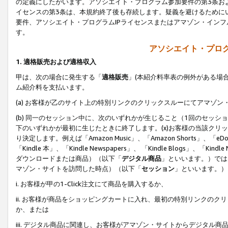
の定義にしたがいます。アソシエイト・プログラム参加要件の第3条お
イセンスの第3条は、本規約終了後も存続します。疑義を避けるためにい
要件、アソシエイト・プログラムIPライセンスまたはアマゾン・イン
す。
アソシエイト・プログ
1. 適格販売および適格収入
甲は、次の場合に発生する「
適格販売
」(本紹介料率表の例外がある場
ム紹介料を支払います。
(a) お客様が乙のサイト上の特別リンクのクリックスルーにてアマゾン
(b) 同一のセッション中に、次のいずれかが生じること（1回のセッ
下のいずれかが最初に生じたときに終了します。(x)お客様の当該クリッ
り決定します。例えば「Amazon Music」、「Amazon Shorts」、「eDo
「Kindle 本」、「Kindle Newspapers」、 「Kindle Blogs」、「
ダウンロードまたは商品）（以下「
デジタル商品
」といいます。）では
マゾン・サイトを訪問した時点）（以下「
セッション
」といいます。）
i. お客様が甲の1-Click注文にて商品を購入するか、
ii. お客様が商品をショッピングカートに入れ、最初の特別リンクの
か、または
iii. デジタル商品に関連し、お客様がアマゾン・サイトからデジタ