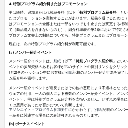
4. 特別プログラム紹介料またはプロモーション
甲は随時、追加または代替紹介料（以下「
特別プログラム紹介料
」とい
たはプロモーションを実施することがあります。疑義を避けるために（
はプロモーションの全部または一部をいつでも中止または変更する権利
て（商品購入を含まないものも）、紹介料率表の第2条において特定さ
プログラム文書上の制限についても、特別プログラムまたはプロモーシ
現在は、次の特別プログラム紹介料が利用可能です。
(a) メンバー紹介イベント
メンバー紹介イベントは、
別紙
（以下「
特別プログラム紹介料
」といい
ベントの参加資格のあるお客様が乙のサイト上の特別リンクをクリック
び(2)そのセッション中にお客様が
別紙
記載のメンバー紹介行為を完了
ム紹介料を獲得します。
メンバー紹介イベントが違反またはその他の悪用により不適格となった
ウェアの利用、一人の個人による複数のメンバー紹介イベント、メンバ
ベント）、甲は特別プログラム紹介料を支払いません。いずれの場合に
くは悪用があったか否かについて判断します。
アソシエイト・プログラム参加要件
にかかわらず、
別紙
記載のメンバー
ー紹介に関連する場合にのみ許可されるものとします。
(b) ボーナスイベント