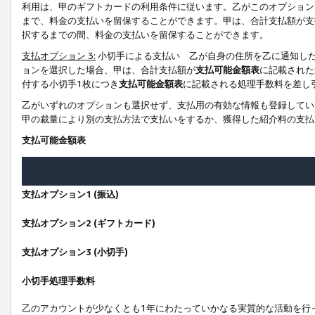
利用は、甲のギフトカードの利用条件に従います。乙がこのオプション
まで、料金の支払いを留保することができます。甲は、合計支払額が支
択するまでの間、料金の支払いを留保することができます。
支払オプション 3:
小切手による支払い 乙が自身の住所を乙に通知し
ョンを選択した場合、甲は、合計支払額が
支払可能金額表
に記載された
付する小切手1枚につき
支払可能金額表
に記載される処理手数料を差し
乙がいずれのオプションも選択せず、支払用の有効な情報も登録してい
甲の裁量により別の支払方法で支払いをするか、獲得した紹介料の支払
支払可能金額表
支払オプション1 (振込)
支払オプション2 (ギフトカード)
支払オプション3 (小切手)
小切手処理手数料
乙のアカウントが少なくとも1年にわたっていかなる実質的な活動を行