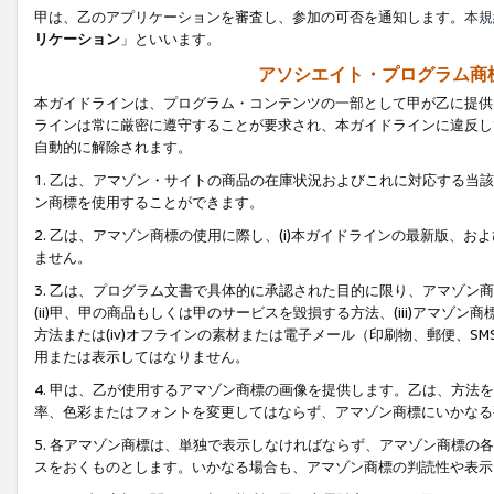
甲は、乙のアプリケーションを審査し、参加の可否を通知します。
本規
リケーション
」といいます。
アソシエイト・プログラム商
本ガイドラインは、プログラム・コンテンツの一部として甲が乙に提供
ラインは常に厳密に遵守することが要求され、本ガイドラインに違反し
自動的に解除されます。
1. 乙は、アマゾン・サイトの商品の在庫状況およびこれに対応する
ン商標を使用することができます。
2. 乙は、アマゾン商標の使用に際し、(i)本ガイドラインの最新版、およ
ません。
3. 乙は、プログラム文書で具体的に承認された目的に限り、アマゾン
(ii)甲、甲の商品もしくは甲のサービスを毀損する方法、(iii)アマ
方法または(iv)オフラインの素材または電子メール（印刷物、郵便、S
用または表示してはなりません。
4. 甲は、乙が使用するアマゾン商標の画像を提供します。乙は、方
率、色彩またはフォントを変更してはならず、アマゾン商標にいかなる
5. 各アマゾン商標は、単独で表示しなければならず、アマゾン商標
スをおくものとします。いかなる場合も、アマゾン商標の判読性や表示