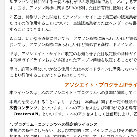
6. アマゾン商標に関する一切の権利が甲の専属財産であり、乙によ
す。乙は、アマゾン商標に関する甲の権利または所有権に抵触するいか
7. 乙は、特別リンクに関連してアマゾン・サイト上で第三者の販売
たはその他使用することについて、当該販売業者またはベンダーから書
することはできません。
8. 乙は、いかなる管轄においても、アマゾン商標に紛らわしいほど
おいても、アマゾン商標に紛らわしいほど類似する商標、ドメイン名、
甲は、アソシエイト・サイトに改定のお知らせまたは改定後の商標ガイ
本商標ガイドラインおよび承認されたアマゾン商標を改定することがで
甲は、許可を得ないいかなる使用または本ガイドラインに準拠しないい
により行使することができるものとします。
アソシエイト・プログラムIPラ
本ライセンスは、乙のアソシエイト・プログラムへの参加に関連して乙
本規約
を受け入れることにより、または、本商品に関する一定の種類の
広告コンテンツ
」といいます。）へのアクセスおよび利用ができる専有
「
Creators API
」といいます。）へのアクセスもしくは使用により、
1. プログラム・コンテンツへの限定的ライセンス
本規約
の条件にしたがい、および本規約（本ライセンスおよびその他の
加する目的に限り、甲は本規約により乙に対して、(a) プログラム・コ