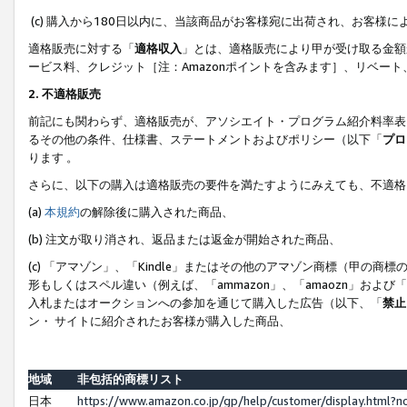
(c) 購入から180日以内に、当該商品がお客様宛に出荷され、お客
適格販売に対する「
適格収入
」とは、適格販売により甲が受け取る金額
ービス料、クレジット［注：Amazonポイントを含みます］、リベー
2. 不適格販売
前記にも関わらず、適格販売が、アソシエイト・プログラム紹介料率表
るその他の条件、仕様書、ステートメントおよびポリシー（以下「
プロ
ります 。
さらに、以下の購入は適格販売の要件を満たすようにみえても、不適格
(a)
本規約
の解除後に購入された商品、
(b) 注文が取り消され、返品または返金が開始された商品、
(c) 「アマゾン」、「Kindle」またはその他のアマゾン商標（甲
形もしくはスペル違い（例えば、「ammazon」、「amaozn」およ
入札またはオークションへの参加を通じて購入した広告（以下、「
禁止
ン・ サイトに紹介されたお客様が購入した商品、
地域
非包括的商標リスト
日本
https://www.amazon.co.jp/gp/help/customer/display.html