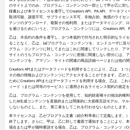
のサイト上でのみ、プログラム・コンテンツの一部として甲が乙に対し
様書および本ライセンスを遵守してCreators API、PA API、
取消可能、譲渡不可、サブライセンス不可、非独占的、無償のライセン
テンツのダウンロード、複製その他利用、またはデータマイニング、ロ
を避けるためにいうと、プログラム・コンテンツには、Creators AP
乙は、
本規約
の条件を遵守し、かつ本規約で付与された明示的なライセ
ることなく、乙は、(a)プログラム・コンテンツを、エンドユーザに
グラム・コンテンツに対してまたはこれに関連してリンクしたり、アマ
サイトのうちプログラム・コンテンツに密接に関連しない部分には、ア
コンテンツを、アマゾン・サイトの関連の商品詳細ページまたは他の関
Creators APIまたはデータフィードを利用することにより、乙は、
その他の情報およびコンテンツにアクセスすることができます。乙がこ
ためにCreators APIまたはデータフィードを利用する場合、乙は、こ
ィード（または同等のサービス）に適用されるライセンス契約の規定を
乙は、プログラム・コンテンツを使用して、知的財産権その他法的権利
したAI生成コンテンツを直接的または間接的に大規模言語モデル、マ
しないものとし、また、第三者をしてこれを行わせないものとします。
本ライセンスは、乙がプログラム文書（紹介料率表にて定義します。）
終了します。さらに、甲は、乙に対して書面で通知することにより、本
場合または甲が随時要請する場合、乙は、プログラム・コンテンツ（Cre