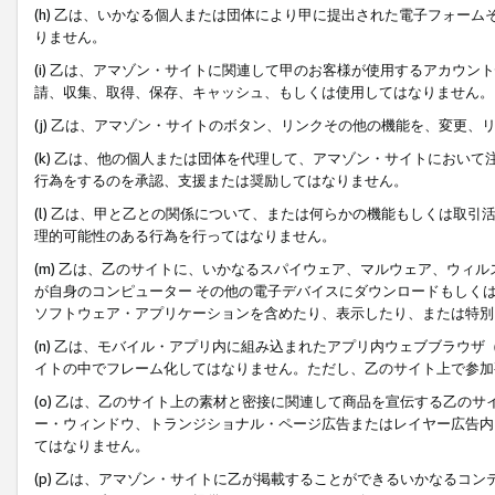
(h) 乙は、いかなる個人または団体により甲に提出された電子フォー
りません。
(i) 乙は、アマゾン・サイトに関連して甲のお客様が使用するアカウ
請、収集、取得、保存、キャッシュ、もしくは使用してはなりません。
(j) 乙は、アマゾン・サイトのボタン、リンクその他の機能を、変更
(k) 乙は、他の個人または団体を代理して、アマゾン・サイトにおい
行為をするのを承認、支援または奨励してはなりません。
(l) 乙は、甲と乙との関係について、または何らかの機能もしくは取
理的可能性のある行為を行ってはなりません。
(m) 乙は、乙のサイトに、いかなるスパイウェア、マルウェア、ウィ
が自身のコンピューター その他の電子デバイスにダウンロードもしく
ソフトウェア・アプリケーションを含めたり、表示したり、または特別
(n) 乙は、モバイル・アプリ内に組み込まれたアプリ内ウェブブラウザ
イトの中でフレーム化してはなりません。ただし、乙のサイト上で参加
(o) 乙は、乙のサイト上の素材と密接に関連して商品を宣伝する乙の
ー・ウィンドウ、トランジショナル・ページ広告またはレイヤー広告内
てはなりません。
(p) 乙は、アマゾン・サイトに乙が掲載することができるいかなるコ