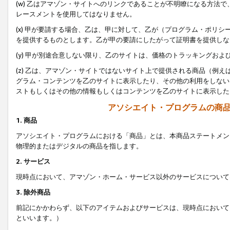
(w) 乙はアマゾン・サイトへのリンクであることが不明瞭になる方法
レースメントを使用してはなりません。
(x) 甲が要請する場合、乙は、甲に対して、乙が（プログラム・ポリ
を提供するものとします。乙が甲の要請にしたがって証明書を提供しな
(y) 甲が別途合意しない限り、乙のサイトは、価格のトラッキングお
(z) 乙は、アマゾン・サイトではないサイト上で提供される商品（例
グラム・コンテンツを乙のサイトに表示したり、その他の利用をしない
ストもしくはその他の情報もしくはコンテンツを乙のサイトに表示した
アソシエイト・プログラムの商
1. 商品
アソシエイト・プログラムにおける「商品」とは、本商品ステートメン
物理的またはデジタルの商品を指します。
2. サービス
現時点において、アマゾン・ホーム・サービス以外のサービスについて
3. 除外商品
前記にかかわらず、以下のアイテムおよびサービスは、現時点において
といいます。）