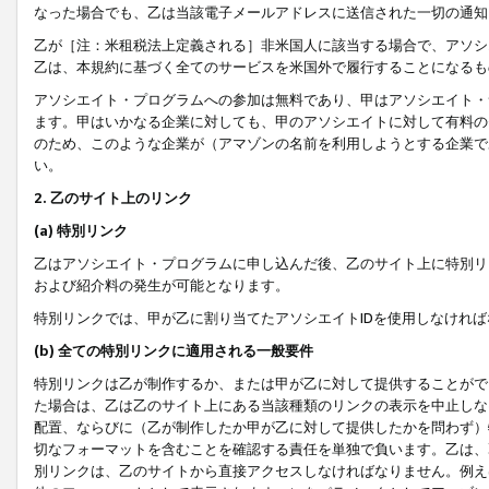
なった場合でも、乙は当該電子メールアドレスに送信された一切の通知
乙が［注：米租税法上定義される］非米国人に該当する場合で、アソシ
乙は、本規約に基づく全てのサービスを米国外で履行することになるも
アソシエイト・プログラムへの参加は無料であり、甲はアソシエイト・
ます。甲はいかなる企業に対しても、甲のアソシエイトに対して有料の
のため、このような企業が（アマゾンの名前を利用しようとする企業で
い。
2. 乙のサイト上のリンク
(a) 特別リンク
乙はアソシエイト・プログラムに申し込んだ後、乙のサイト上に特別リ
および紹介料の発生が可能となります。
特別リンクでは、甲が乙に割り当てたアソシエイトIDを使用しなけれ
(b) 全ての特別リンクに適用される一般要件
特別リンクは乙が制作するか、または甲が乙に対して提供することがで
た場合は、乙は乙のサイト上にある当該種類のリンクの表示を中止しな
配置、ならびに（乙が制作したか甲が乙に対して提供したかを問わず）
切なフォーマットを含むことを確認する責任を単独で負います。乙は、
別リンクは、乙のサイトから直接アクセスしなければなりません。例えば、