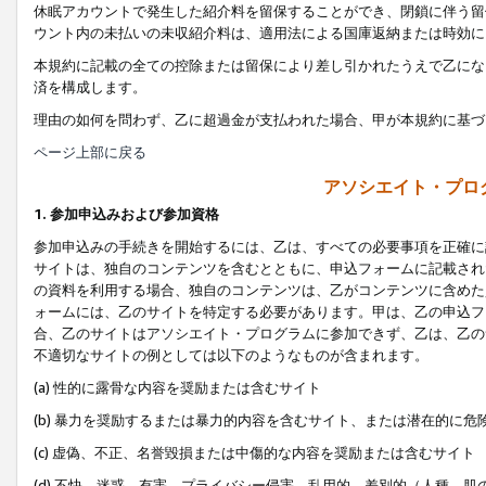
休眠アカウントで発生した紹介料を留保することができ、閉鎖に伴う留
ウント内の未払いの未収紹介料は、適用法による国庫返納または時効に
本規約に記載の全ての控除または留保により差し引かれたうえで乙にな
済を構成します。
理由の如何を問わず、乙に超過金が支払われた場合、甲が本規約に基づ
ページ上部に戻る
アソシエイト・プロ
1. 参加申込みおよび参加資格
参加申込みの手続きを開始するには、乙は、すべての必要事項を正確に
サイトは、独自のコンテンツを含むとともに、申込フォームに記載され
の資料を利用する場合、独自のコンテンツは、乙がコンテンツに含めた
ォームには、乙のサイトを特定する必要があります。甲は、乙の申込フ
合、乙のサイトはアソシエイト・プログラムに参加できず、乙は、乙の
不適切なサイトの例としては以下のようなものが含まれます。
(a) 性的に露骨な内容を奨励または含むサイト
(b) 暴力を奨励するまたは暴力的内容を含むサイト、または潜在的に
(c) 虚偽、不正、名誉毀損または中傷的な内容を奨励または含むサイト
(d) 不快、迷惑、有害、プライバシー侵害、乱用的、差別的（人種、