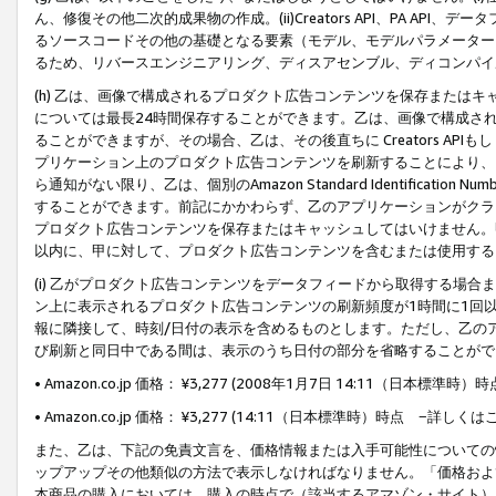
ん、修復その他二次的成果物の作成。(ii)Creators API、PA 
るソースコードその他の基礎となる要素（モデル、モデルパラメーター
るため、リバースエンジニアリング、ディスアセンブル、ディコンパイ
(h) 乙は、画像で構成されるプロダクト広告コンテンツを保存または
については最長24時間保存することができます。乙は、画像で構成さ
ることができますが、その場合、乙は、その後直ちに Creators AP
プリケーション上のプロダクト広告コンテンツを刷新することにより、
ら通知がない限り、乙は、個別のAmazon Standard Identification Nu
することができます。前記にかかわらず、乙のアプリケーションがクラ
プロダクト広告コンテンツを保存またはキャッシュしてはいけません。
以内に、甲に対して、プロダクト広告コンテンツを含むまたは使用する
(i) 乙がプロダクト広告コンテンツをデータフィードから取得する場合または
ン上に表示されるプロダクト広告コンテンツの刷新頻度が1時間に1回
報に隣接して、時刻/日付の表示を含めるものとします。ただし、乙の
び刷新と同日中である間は、表示のうち日付の部分を省略することがで
• Amazon.co.jp 価格： ¥3,277 (2008年1月7日 14:11（日本標準
• Amazon.co.jp 価格： ¥3,277 (14:11（日本標準時）時点 −詳しくは
また、乙は、下記の免責文言を、価格情報または入手可能性についての
ップアップその他類似の方法で表示しなければなりません。「価格およ
本商品の購入においては、購入の時点で（該当するアマゾン・サイト）