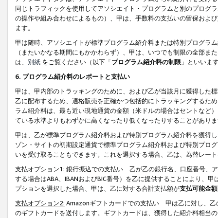
同じトラフィックを使用してアソシエイト・プログラムと別のプログラ
の操作や組み合わせによるもの）、甲は、手数料の支払いの留保および
ます。
甲は随時、アソシエイトが標準プログラム紹介料または特別プログラム
（またいかなる期間にもかかわらず）、甲は、いつでも制限の全部また
は、
別紙
をご覧ください（以下「
プログラム紹介料の制限
」といいま
6. プログラム紹介料のレポートと支払い
甲は、甲内部のトラッキングのために、および乙が当該月に獲得した標
乙に配布するため、適格販売を正確かつ包括的にトラッキングするため
ラム紹介料は、最も近い現地通貨の金額（米ドルの場合はセントなど）
ている水準よりもわずかに高くなったり低くなったりすることがありま
甲は、乙が標準プログラム紹介料および特別プログラム紹介料を獲得し
ゾン・サイトの初期設定通貨で標準プログラム紹介料および特別プログ
いを受け取ることもできます。これを選択する場合、乙は、為替レート
支払オプション1:
銀行振込での支払い 乙が乙の銀行名、口座番号、ア
する場合はABA、IBANおよびBIC番号）を乙に提供することにより
プションを選択した場合、甲は、乙に対する合計支払額が
支払可能金額
支払オプション2:
Amazonギフトカードでの支払い 甲は乙に対し、
のギフトカードを送付します。ギフトカードは、獲得した紹介料相当の