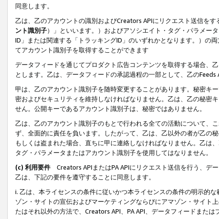
同意します。
乙は、乙のアカウントの識別およびCreators APIにリクエスト送
ント識別子
）」といいます。）およびアソシエイト・タグ・パラメータ（
ID」または関連する「トラッキングID」のいずれかとなります。）の両方
てアカウント識別子を取得することができます
データフィードを通じてプロダクト広告コンテンツを取得する場合、乙は、Cre
とします。乙は、データフィードの承認過程の一部として、乙のFeeds
甲は、乙のアカウント識別子を随時変更することがあります。秘密キー
密およびセキュリティを維持しなければなりません。乙は、乙の秘密キ
せん。公開キーであるアカウント識別子は、秘密ではありません。
乙は、乙のアカウント識別子のもとで行われる全ての活動について、こ
ず、全面的に責任を負います。したがって、乙は、乙以外の者が乙の秘
もしくは盗まれた場合、直ちに甲に連絡しなければなりません。乙は、
タグ・パラメータまたはアカウント識別子を使用してはなりません。
(c) 利用要件
Creators APIまたはPA APIにリクエスト送信を
乙は、下記の要件を遵守することに同意します。
i. 乙は、本ライセンスの条件に従いかつ本ライセンスの条件の明示的
ゾン・サイトの宣伝およびマーケティングならびにアマゾン・サイト上
たはそれ以外の方法で、Creators API、PA API、データフィー