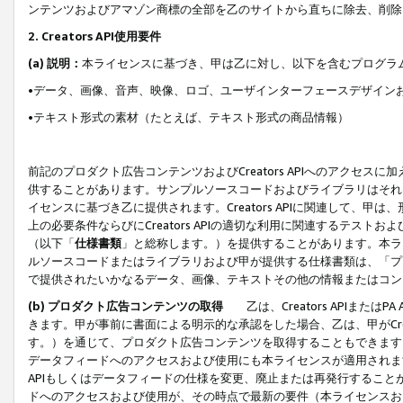
ンテンツおよびアマゾン商標の全部を乙のサイトから直ちに除去、削除
2. Creators API使用要件
(a) 説明：
本ライセンスに基づき、甲は乙に対し、以下を含むプログラ
•データ、画像、音声、映像、ロゴ、ユーザインターフェースデザイン
•テキスト形式の素材（たとえば、テキスト形式の商品情報）
前記のプロダクト広告コンテンツおよびCreators APIへのアクセスに
供することがあります。サンプルソースコードおよびライブラリはそれ
イセンスに基づき乙に提供されます。Creators APIに関連して
上の必要条件ならびにCreators APIの適切な利用に関連するテ
（以下「
仕様書類
」と総称します。）を提供することがあります。本ラ
ルソースコードまたはライブラリおよび甲が提供する仕様書類は、「プ
で提供されたいかなるデータ、画像、テキストその他の情報またはコン
(b) プロダクト広告コンテンツの取得
乙は、Creators APIま
きます。甲が事前に書面による明示的な承認をした場合、乙は、甲がCreator
す。）を通じて、プロダクト広告コンテンツを取得することもできます
データフィードへのアクセスおよび使用にも本ライセンスが適用されます。乙は
APIもしくはデータフィードの仕様を変更、廃止または再発行することがで
ドへのアクセスおよび使用が、その時点で最新の要件（本ライセンスお