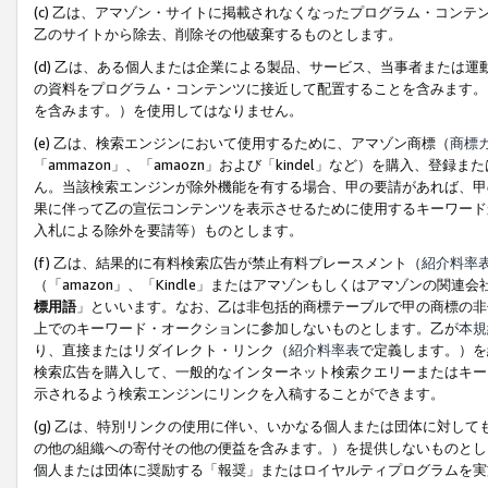
(c) 乙は、アマゾン・サイトに掲載されなくなったプログラム・コン
乙のサイトから除去、削除その他破棄するものとします。
(d) 乙は、ある個人または企業による製品、サービス、当事者または
の資料をプログラム・コンテンツに接近して配置することを含みます。
を含みます。）を使用してはなりません。
(e) 乙は、検索エンジンにおいて使用するために、アマゾン商標（
商標
「ammazon」、「amaozn」および「kindel」など）を購入
ん。当該検索エンジンが除外機能を有する場合、甲の要請があれば、甲
果に伴って乙の宣伝コンテンツを表示させるために使用するキーワード
入札による除外を要請等）ものとします。
(f) 乙は、結果的に有料検索広告が禁止有料プレースメント（
紹介料率
（「amazon」、「Kindle」またはアマゾンもしくはアマゾンの
標用語
」といいます。なお、乙は非包括的商標テーブルで甲の商標の非
上でのキーワード・オークションに参加しないものとします。乙が
本規
り、直接またはリダイレクト・リンク（
紹介料率表
で定義します。）を
検索広告を購入して、一般的なインターネット検索クエリーまたはキー
示されるよう検索エンジンにリンクを入稿することができます。
(g) 乙は、特別リンクの使用に伴い、いかなる個人または団体に対し
の他の組織への寄付その他の便益を含みます。）を提供しないものとし
個人または団体に奨励する「報奨」またはロイヤルティプログラムを実