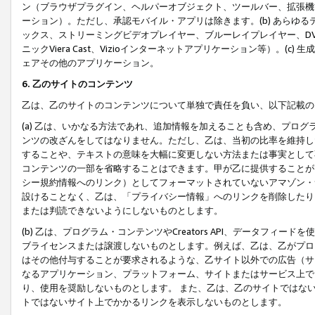
ン（ブラウザプラグイン、ヘルパーオブジェクト、ツールバー、拡張機
ーション）。ただし、承認モバイル・アプリは除きます。(b) あらゆ
ックス、ストリーミングビデオプレイヤー、ブルーレイプレイヤー、DVDプ
ニックViera Cast、Vizioインターネットアプリケーション等）。(
ェアその他のアプリケーション。
6. 乙のサイトのコンテンツ
乙は、乙のサイトのコンテンツについて単独で責任を負い、以下記載の
(a) 乙は、いかなる方法であれ、追加情報を加えることも含め、プロ
ンツの改ざんをしてはなりません。ただし、乙は、当初の比率を維持し
することや、テキストの意味を大幅に変更しない方法または事実として
コンテンツの一部を省略することはできます。甲が乙に提供することが
シー規約情報へのリンク）としてフォーマットされていないアマゾン・
設けることなく、乙は、「プライバシー情報」へのリンクを削除したり
または判読できないようにしないものとします。
(b) 乙は、プログラム・コンテンツやCreators API、データフ
ブライセンスまたは譲渡しないものとします。例えば、乙は、乙がプロ
はその他付与することが要求されるような、乙サイト以外での広告（サ
なるアプリケーション、プラットフォーム、サイトまたはサービス上で
り、使用を奨励しないものとします。 また、乙は、乙のサイトではな
トではないサイト上でかかるリンクを表示しないものとします。