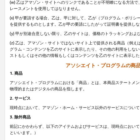
(w) 乙はアマゾン・サイトへのリンクであることが不明瞭になる方法
レースメントを使用してはなりません。
(x) 甲が要請する場合、乙は、甲に対して、乙が（プログラム・ポリ
を提供するものとします。乙が甲の要請にしたがって証明書を提供しな
(y) 甲が別途合意しない限り、乙のサイトは、価格のトラッキングお
(z) 乙は、アマゾン・サイトではないサイト上で提供される商品（例
グラム・コンテンツを乙のサイトに表示したり、その他の利用をしない
ストもしくはその他の情報もしくはコンテンツを乙のサイトに表示した
アソシエイト・プログラムの商
1. 商品
アソシエイト・プログラムにおける「商品」とは、本商品ステートメン
物理的またはデジタルの商品を指します。
2. サービス
現時点において、アマゾン・ホーム・サービス以外のサービスについて
3. 除外商品
前記にかかわらず、以下のアイテムおよびサービスは、現時点において
といいます。）