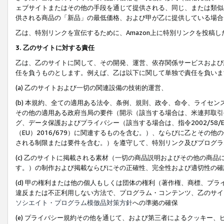
ェブサイトまたはその他の手段を通じて提供される、同じ、または類似
供される商品の「新品」の最低価格、および甲が乙に提供している場合
乙は、特別リンクを宣伝するために、Amazon上に特別リンクを投稿し
3. 乙のサイトに対する責任
乙は、乙のサイトに関して、その開発、運営、依存関係サービスおよび
任を負うものとします。例えば、乙は以下に関して単独で責任を負いま
(a) 乙のサイトおよび一切の関連設備の技術的運営、
(b) 本規約、全ての適用ある法令、条例、規則、政令、命令、ライセ
その他の適用ある政府当局の要件（開示（該当する場合は、米連邦取引
グ、データ保護およびプライバシー（該当する場合は、指令2002/58
（EU）2016/679）に関連するものを含む。）、ならびに乙とそ
される制限または要件を含む。）を遵守して、特別リンク及びプログラ
(c) 乙のサイトに掲載される素材（一切の商品説明およびその他の商
す。）の制作および掲載ならびにその正確性、完全性および適切性の確
(d) 甲の権利または他の個人もしくは団体の権利（著作権、商標、プ
違反または不正利用しない方法で、プログラム・コンテンツ、乙のサイ
ソシエイト・プログラム模倣品対策方針
への準拠の確保
(e) プライバシー規約その他を通じて、および第三者によるクッキー