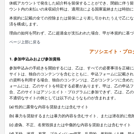
休眠アカウントで発生した紹介料を留保することができ、閉鎖に伴う留
ウント内の未払いの未収紹介料は、適用法による国庫返納または時効に
本規約に記載の全ての控除または留保により差し引かれたうえで乙にな
済を構成します。
理由の如何を問わず、乙に超過金が支払われた場合、甲が本規約に基づ
ページ上部に戻る
アソシエイト・プロ
1. 参加申込みおよび参加資格
参加申込みの手続きを開始するには、乙は、すべての必要事項を正確に
サイトは、独自のコンテンツを含むとともに、申込フォームに記載され
の資料を利用する場合、独自のコンテンツは、乙がコンテンツに含めた
ォームには、乙のサイトを特定する必要があります。甲は、乙の申込フ
合、乙のサイトはアソシエイト・プログラムに参加できず、乙は、乙の
不適切なサイトの例としては以下のようなものが含まれます。
(a) 性的に露骨な内容を奨励または含むサイト
(b) 暴力を奨励するまたは暴力的内容を含むサイト、または潜在的に
(c) 虚偽、不正、名誉毀損または中傷的な内容を奨励または含むサイト
(d) 不快、迷惑、有害、プライバシー侵害、乱用的、差別的（人種、