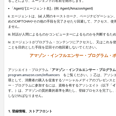
ることにより、エージェントの名前を開示します。
• 「Agent/ [エージェント名]」(例: Agent/AmazonAgent)
ii. エージェントは、(a) 人間のキーストローク、ページナビゲーシ
めのCAPTCHAやその他の手段を完了させたり回避して、アクセス、
ません。
iii. 対話が人間によるものかコンピューターによるものかを判断する
iv. エージェントがプログラム・コンテンツにアクセスし、又はこれ
ことを目的とした手段を迂回その他回避しないでください。
アマゾン・インフルエンサー・プログラム・
アソシエイト・プログラム「
アマゾン・インフルエンサー・プログラム
program.amazon.com/influencers
をご覧ください。）乙は、アソシエ
環として、消費者の購入を促進するソーシャルメディアのプレゼンスと
ー・プログラムに参加するには、資格を有するアソシエイト（以下「
イ
す。）は、アマゾンの質的量的基準を満たし、登録プロセスを完了し、
しなければなりません。
1.
登録情報、ストアフロント