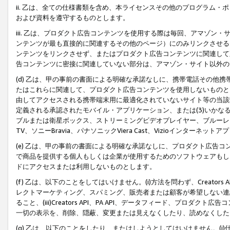
ii. 乙は、全ての仕様書類を含め、本ライセンスその他のプログラム
および資料を遵守するものとします。
iii. 乙は、プロダクト広告コンテンツを使用する際は毎回、アマゾ
ンテンツが最も直接的に関連するその他のページ）にのみリンクさせる
ンテンツをリンクさせず、またはプロダクト広告コンテンツに関連して
告コンテンツに密接に関連していない部分は、アマゾン・サイト以外の
(d) 乙は、甲の事前の書面による明確な承諾なしに、携帯電話その他
たはこれらに関連して、プロダクト広告コンテンツを使用しないものと
由してアクセスされる携帯端末用に最適化されていないサイト等の当該端
定義される承認されたモバイル・アプリケーション、または(3)いか
ブルまたは衛星ボックス、ストリーミングビデオプレイヤー、ブルーレイ
TV、ソニーBravia、パナソニックViera Cast、Vizioインター
(e) 乙は、甲の事前の書面による明確な承諾なしに、プロダクト広告
で商品を提供する個人もしくは企業が使用するためのソフトウェアもしくはその
ドにアクセスまたは利用しないものとします。
(f) 乙は、以下のことをしてはいけません。(i)方法を問わず、Creator
レクトマーケティング、スパミング、販売者または顧客が希望しない連
ること、(iii)Creators API、PA API、データフィード、プ
一切の表示を、削除、隠蔽、変更または見えなくしたり、読めなくした
(g) 乙は、以下のことをしたり、またはしようとしてはいけません。(