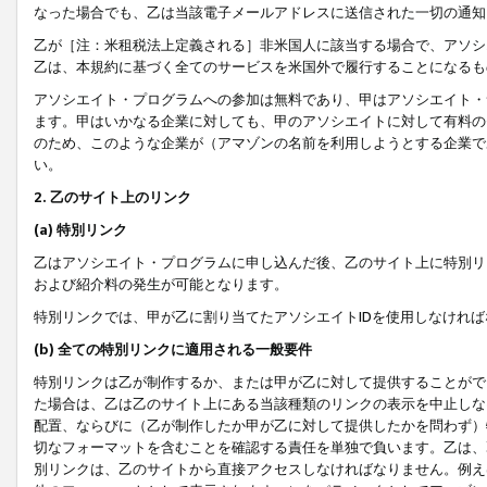
なった場合でも、乙は当該電子メールアドレスに送信された一切の通知
乙が［注：米租税法上定義される］非米国人に該当する場合で、アソシ
乙は、本規約に基づく全てのサービスを米国外で履行することになるも
アソシエイト・プログラムへの参加は無料であり、甲はアソシエイト・
ます。甲はいかなる企業に対しても、甲のアソシエイトに対して有料の
のため、このような企業が（アマゾンの名前を利用しようとする企業で
い。
2. 乙のサイト上のリンク
(a) 特別リンク
乙はアソシエイト・プログラムに申し込んだ後、乙のサイト上に特別リ
および紹介料の発生が可能となります。
特別リンクでは、甲が乙に割り当てたアソシエイトIDを使用しなけれ
(b) 全ての特別リンクに適用される一般要件
特別リンクは乙が制作するか、または甲が乙に対して提供することがで
た場合は、乙は乙のサイト上にある当該種類のリンクの表示を中止しな
配置、ならびに（乙が制作したか甲が乙に対して提供したかを問わず）
切なフォーマットを含むことを確認する責任を単独で負います。乙は、
別リンクは、乙のサイトから直接アクセスしなければなりません。例えば、