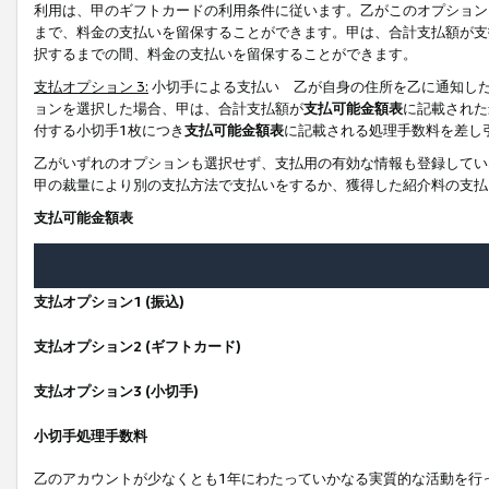
利用は、甲のギフトカードの利用条件に従います。乙がこのオプション
まで、料金の支払いを留保することができます。甲は、合計支払額が支
択するまでの間、料金の支払いを留保することができます。
支払オプション 3:
小切手による支払い 乙が自身の住所を乙に通知し
ョンを選択した場合、甲は、合計支払額が
支払可能金額表
に記載された
付する小切手1枚につき
支払可能金額表
に記載される処理手数料を差し
乙がいずれのオプションも選択せず、支払用の有効な情報も登録してい
甲の裁量により別の支払方法で支払いをするか、獲得した紹介料の支払
支払可能金額表
支払オプション1 (振込)
支払オプション2 (ギフトカード)
支払オプション3 (小切手)
小切手処理手数料
乙のアカウントが少なくとも1年にわたっていかなる実質的な活動を行