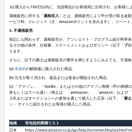
(c) 購入から180日以内に、当該商品がお客様宛に出荷され、お客
適格販売に対する「
適格収入
」とは、適格販売により甲が受け取る金額
ービス料、クレジット［注：Amazonポイントを含みます］、リベー
2. 不適格販売
前記にも関わらず、適格販売が、アソシエイト・プログラム紹介料率表
るその他の条件、仕様書、ステートメントおよびポリシー（以下「
プロ
ります 。
さらに、以下の購入は適格販売の要件を満たすようにみえても、不適格
(a)
本規約
の解除後に購入された商品、
(b) 注文が取り消され、返品または返金が開始された商品、
(c) 「アマゾン」、「Kindle」またはその他のアマゾン商標（甲
形もしくはスペル違い（例えば、「ammazon」、「amaozn」およ
入札またはオークションへの参加を通じて購入した広告（以下、「
禁止
ン・ サイトに紹介されたお客様が購入した商品、
地域
非包括的商標リスト
日本
https://www.amazon.co.jp/gp/help/customer/display.html