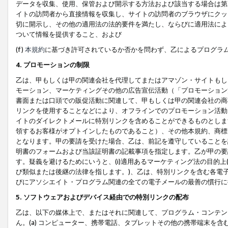
データを収集、使用、保管および開示する方法および該当する場合は第
イトの訪問者から直接情報を収集し、サイトの訪問者のブラウザにクッ
切に開示し、その他の適用法の法的要件を満たし、ならびに適用法によ
ついて情報を提供すること、および
(f)
本規約
に基づき許可されているか否かを問わず、乙によるプログラ
4. プロモーションの制限
乙は、甲もしくは甲の関連会社を代理してまたはアマゾン・サイトもし
モーション、マーケティングその他の広告宣伝活動（「プロモーション
書面または口頭での販促活動に関連して、甲もしくは甲の関連会社の商
リンクを使用することなどにより、オフラインでのプロモーション活動
イトのダイレクトメールに特別リンクを含めることができるものとしま
領するお客様がオプトインしたものであること）、その他本規約、商標
となります。甲の要請を受けた場合、乙は、前記を遵守していることを
明書のフォームおよび当該証明書の記載事項を指定します。乙が甲の要
す。疑義を避けるためにいうと、(i)適用あるマーケティング法の目的上(例
び類似または後継の法律を指します。)、乙は、特別リンクを含む各電子
びにアソシエイト・プログラム関連の全ての電子メールの最善の慣行に
5. ソフトウェアおよびデバイス経由での特別リンクの配布
乙は、以下の媒体上で、またはそれに関連して、プログラム・コンテン
ん。(a) コンピューター、携帯電話、タブレットその他の携帯端末を