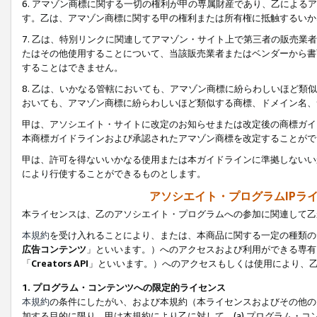
6. アマゾン商標に関する一切の権利が甲の専属財産であり、乙によ
す。乙は、アマゾン商標に関する甲の権利または所有権に抵触するいか
7. 乙は、特別リンクに関連してアマゾン・サイト上で第三者の販売
たはその他使用することについて、当該販売業者またはベンダーから書
することはできません。
8. 乙は、いかなる管轄においても、アマゾン商標に紛らわしいほど
おいても、アマゾン商標に紛らわしいほど類似する商標、ドメイン名、
甲は、アソシエイト・サイトに改定のお知らせまたは改定後の商標ガイ
本商標ガイドラインおよび承認されたアマゾン商標を改定することがで
甲は、許可を得ないいかなる使用または本ガイドラインに準拠しないい
により行使することができるものとします。
アソシエイト・プログラムIPラ
本ライセンスは、乙のアソシエイト・プログラムへの参加に関連して乙
本規約
を受け入れることにより、または、本商品に関する一定の種類の
広告コンテンツ
」といいます。）へのアクセスおよび利用ができる専有
「
Creators API
」といいます。）へのアクセスもしくは使用により、
1. プログラム・コンテンツへの限定的ライセンス
本規約
の条件にしたがい、および本規約（本ライセンスおよびその他の
加する目的に限り、甲は本規約により乙に対して、(a) プログラム・コ