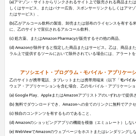
(a)アマゾン・サイトからリンクされるサイト上で販売される商品またはサ
しくはサービス、またはバナー広告、スポンサーリンクもしくはアマゾ
たはサービス）、
(b)乙がアルコール飲料の製造、卸売または頒布のライセンスを有す
に、乙のサイトで宣伝されるアルコール飲料、
(c) 処方薬、またはAmazon Pharmacyが販売するその他の商品、
(d) Amazonが除外すると指定した商品またはサービス。乙は、商品また
ラル上で提供するツールにおいて除外されている場合には、アラートを
アソシエイト・プログラム・モバイル・アプリケー
乙のサイトが携帯電話、タブレットまたは携帯用端末（以下「
モバイル
ウェア・アプリケーションを含む場合、乙のモバイル・アプリケーショ
(a) Google Play、AppleまたはAmazonアプリストアのいずれかで
(b) 無料でダウンロードでき、Amazonへの全てのリンクに無料でアク
(c) 独自のコンテンツを有するものであること、
(d) Amazonのショッピングアプリの機能を模倣（エミュレート）しな
(e) WebViewでAmazonのウェブページをホストまたはレンダリング