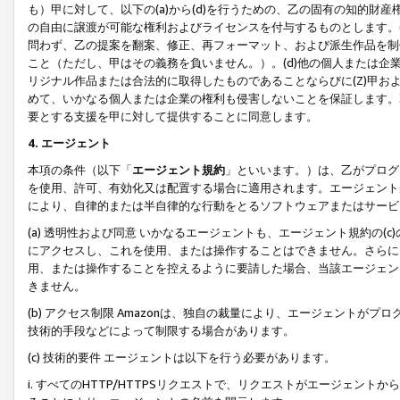
も）甲に対して、以下の(a)から(d)を行うための、乙の固有の知的
の自由に譲渡が可能な権利およびライセンスを付与するものとします。(
問わず、乙の提案を翻案、修正、再フォーマット、および派生作品を制
こと（ただし、甲はその義務を負いません。）。(d)他の個人または企
リジナル作品または合法的に取得したものであることならびに(Z)甲
めて、いかなる個人または企業の権利も侵害しないことを保証します。
要とする支援を甲に対して提供することに同意します。
4. エージェント
本項の条件（以下「
エージェント規約
」といいます。）は、乙がプログ
を使用、許可、有効化又は配置する場合に適用されます。エージェント
により、自律的または半自律的な行動をとるソフトウェアまたはサービ
(a) 透明性および同意 いかなるエージェントも、エージェント規約の
にアクセスし、これを使用、または操作することはできません。さらに、
用、または操作することを控えるように要請した場合、当該エージェン
きません。
(b) アクセス制限 Amazonは、独自の裁量により、エージェント
技術的手段などによって制限する場合があります。
(c) 技術的要件 エージェントは以下を行う必要があります。
i. すべてのHTTP/HTTPSリクエストで、リクエストがエージェ