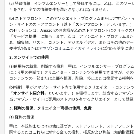
(a) 登録情報 インフルエンサーとして登録するには、乙は、乙のソ
可を含む、全ての情報要件を満たさなければなりません。
(b) ストアフロント このアソシエイト・プログラムまたはアマゾン
ン・サイトのストアフロント（以下「
ストアフロント
」といいます。）
のセッションは、Amazonのお客様が乙のストアフロントにクリック
「サービス提供」に相当します。乙は、アソシエイト・プログラムまた
真、編集物、リスト、コメント、デジタルビデオ、またはその他のデー
要件第1条または
アマゾンコミュニティガイドライン
に定める基準に違
2.
オンサイトでの使用
(a)使用時の裁量、削除する権利 甲は、インフルエンサー・プログラ
により甲の判断で）クリエイター・コンテンツを使用できますが、その
コンテンツの一部または全部を拒否、削除、停止または復元する権利を
(b)報酬 甲がアマゾン・サイト内で使用するクリエイター・コンテン
「
オンサイト紹介料
」といいます。）を獲得します。該当するアマゾン
当アマゾン・サイトに専用のストアIDを有するクリエイターとして登
3.
権利の留保、クリエイター商標の使用、免責
(a) 権利の留保
甲は、本規約またはその他に基づき、ストアフロント、ストアフロント
関するまたはこれらに対する全ての権利、権原および利益（知的財産権