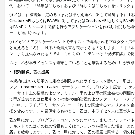
例において、「詳細はこちら」および「詳しくはこちら」をクリックす
(j) 乙は、仕様書類に定める（または甲が別途乙に対して通知する）
Creators APIもしくはPA APIに対してまたはCreators APIもしく
はPA APIにリクエスト送信を行うアプリケーションを作成し公開し
ーにも適用されます。
(k) 乙が乙のアプリケーション上でテキストで構成されるプロダクト
と見えるところに、以下の免責文言を表示するものとします。「［「本
ンにより提供されたものです。これらのコンテンツは「現状有姿」で提
乙は、乙が本ライセンスを遵守していることを確認するために甲が要求
3. 権利留保、乙の提案
本規約において明示的に定める制限されたライセンスを除いて、甲は、
ンツ、Creators API、PA API、データフィード、プロダクト
ト・サイト上の情報およびマテリアル、甲および甲の関連会社の商標お
て甲が提供または使用するその他の知的財産およびテクノロジー（アプ
（SDK）、ライブラリ、サンプルコードおよび関連するマテリアルを
権を含みます。）を留保するものとし、乙は、本ライセンスに基づきこ
乙が甲に対し、プログラム・コンテンツについて、またはアソシエイト
テキストまたはその他の情報もしくはコンテンツを提供した場合、また
案
」と総称します。）、乙は、甲に対して、乙の提案に関する一切の権