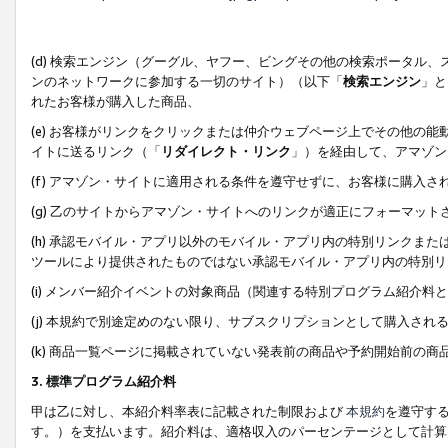
(d) 検索エンジン（グーグル、ヤフー、ビングその他の検索ポータル
ンのネットワークに参加する一切のサイト）（以下「
検索エンジン
」と
れたお客様が購入した商品、
(e) お客様がリンクをクリックまたは仲介ウェブページ上でその他の
イトに送るリンク（「
リダイレクト・リンク
」）を経由して、アマゾン
(f) アマゾン・サイトに適用される条件を遵守せずに、お客様に購入さ
(g) 乙のサイトからアマゾン・サイトへのリンクが適正にフォーマッ
(h) 承認モバイル・アプリ以外のモバイル・アプリ内の特別リンクまたはC
ツールにより提供されたものではない承認モバイル・アプリ内の特別リ
(i) メンバー紹介イベントの対象商品（関連する特別プログラム紹介料と
(j) 本規約で別途定めのない限り、サブスクリプションとして購入され
(k) 商品一覧ページに掲載されていない発表前の商品や予約開始前の商
3. 標準プログラム紹介料
甲は乙に対し、本紹介料率表に記載された制限および
本規約
を遵守す
す。）を支払います。紹介料は、適格収入のパーセンテージとして計算