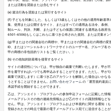
または活動を奨励または含むサイト
(e) 違法行為を奨励または実行するサイト
(f) 子どもを対象にした、もしくは13歳もしくはその他の適用年齢
集、使用または公開するサイト、またはすべての適用ある法令、条例、
制ルール、判決、判断、または子どもの保護に関連する適用ある政府当局の要
6501-6506)もしくはこれらに基づき公布された規則、または児童オ
(g) 甲またはその関連会社の商標や、甲またはその関連会社の商標の
ID、またはソーシャルネットワークサイトのユーザー名、グループ名
甲の商標の非包括的リストをご覧ください。）
(h) その他知的財産権を侵害するサイト
サイトの適切性については、甲が独自の裁量で判断いたします。甲が不
件を遵守すればいつでも再申込みすることができます。ただし、甲が1)
裁量で決定します）に基づき乙のアカウントを解除した場合はいかなる
うとすることはできません。
お問い合わせフォーム
の「運営規約違反に
承認手続を開始することができます。
乙は、アソシエイト・プログラムへの参加申込フォームに記載した情報
メールアドレスその他の連絡先情報および乙のサイトの識別情報などを
せん。甲は、アソシエイト・プログラムおよび本規約に関する通知（も
登録されたその時点で最新の電子メールアドレス宛てに送信することが