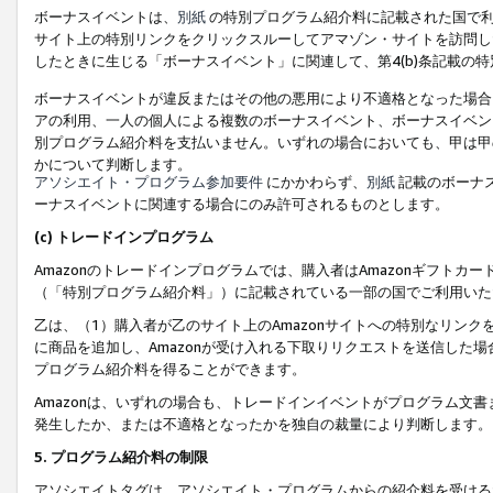
ボーナスイベントは、
別紙
の特別プログラム紹介料に記載された国で利
サイト上の特別リンクをクリックスルーしてアマゾン・サイトを訪問した
したときに生じる「ボーナスイベント」に関連して、第4(b)条記載の
ボーナスイベントが違反またはその他の悪用により不適格となった場合
アの利用、一人の個人による複数のボーナスイベント、ボーナスイベン
別プログラム紹介料を支払いません。いずれの場合においても、甲は甲
かについて判断します。
アソシエイト・プログラム参加要件
にかかわらず、
別紙
記載のボーナ
ーナスイベントに関連する場合にのみ許可されるものとします。
(c) トレードインプログラム
Amazonのトレードインプログラムでは、購入者はAmazonギフト
（「特別プログラム紹介料」）に記載されている一部の国でご利用いた
乙は、（1）購入者が乙のサイト上のAmazonサイトへの特別なリン
に商品を追加し、Amazonが受け入れる下取りリクエストを送信した場
プログラム紹介料を得ることができます。
Amazonは、いずれの場合も、トレードインイベントがプログラム文書
発生したか、または不適格となったかを独自の裁量により判断します。
5. プログラム紹介料の制限
アソシエイトタグは、アソシエイト・プログラムからの紹介料を受ける