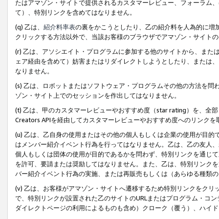
たはアマゾン・サイトで提供されるカスタマーレビュー、フォーラム、
て）、特別リンクを含めてはなりません。
(q) 乙は、
紹介料率表
の裏をかこうとしたり、乙の紹介料を人為的に増
クリックする方法以外で、当該お客様のブラウザでアマゾン・サイトの
(r) 乙は、アソシエイト・プログラムに参加する他のサイトから、ま
ェア経由を含めて）妨害またはリダイレクトしようとしたり、または、
なりません。
(s) 乙は、ロボットまたはソフトウェア・プログラムその他の方法を
ゾン・サイト上でのセッションを作出してはなりません。
(t) 乙は、甲のカスタマーレビューやおすすめ度（star rating
Creators APIを経由してカスタマーレビューやおすすめ度へのリンク
(u) 乙は、乙自身の使用またはその他の個人もしくは企業の使用が目
はメンバー紹介イベント行為を行ってはなりません。乙は、乙の友人、
個人もしくは団体の使用が目的であるかを問わず、特別リンクを通じて
を許可、要請または奨励してはなりません。また、乙は、特別リンクを
バー紹介イベント行為の実施、または再販売もしくは（あらゆる種類の
(v) 乙は、お客様がアマゾン・サイトへ遷移するため特別リンクをク
で、特別リンクが設置された乙のサイトのURLまたはプログラム・コ
ダイレクトページの利用によるものも含め）クローク（覆う）、ハイド