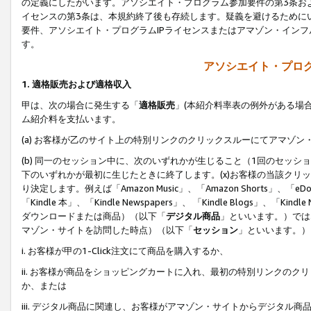
の定義にしたがいます。アソシエイト・プログラム参加要件の第3条お
イセンスの第3条は、本規約終了後も存続します。疑義を避けるためにい
要件、アソシエイト・プログラムIPライセンスまたはアマゾン・イン
す。
アソシエイト・プログ
1. 適格販売および適格収入
甲は、次の場合に発生する「
適格販売
」(本紹介料率表の例外がある場
ム紹介料を支払います。
(a) お客様が乙のサイト上の特別リンクのクリックスルーにてアマゾン
(b) 同一のセッション中に、次のいずれかが生じること（1回のセッ
下のいずれかが最初に生じたときに終了します。(x)お客様の当該クリッ
り決定します。例えば「Amazon Music」、「Amazon Shorts」、「eDo
「Kindle 本」、「Kindle Newspapers」、 「Kindle Blogs」、「
ダウンロードまたは商品）（以下「
デジタル商品
」といいます。）では
マゾン・サイトを訪問した時点）（以下「
セッション
」といいます。）
i. お客様が甲の1-Click注文にて商品を購入するか、
ii. お客様が商品をショッピングカートに入れ、最初の特別リンクの
か、または
iii. デジタル商品に関連し、お客様がアマゾン・サイトからデジタ