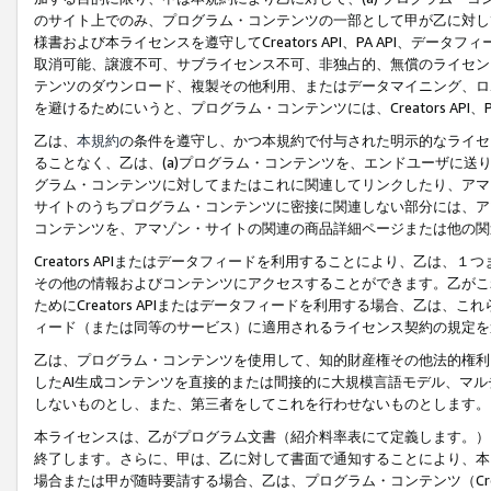
のサイト上でのみ、プログラム・コンテンツの一部として甲が乙に対し
様書および本ライセンスを遵守してCreators API、PA API、
取消可能、譲渡不可、サブライセンス不可、非独占的、無償のライセン
テンツのダウンロード、複製その他利用、またはデータマイニング、ロ
を避けるためにいうと、プログラム・コンテンツには、Creators AP
乙は、
本規約
の条件を遵守し、かつ本規約で付与された明示的なライセ
ることなく、乙は、(a)プログラム・コンテンツを、エンドユーザに
グラム・コンテンツに対してまたはこれに関連してリンクしたり、アマ
サイトのうちプログラム・コンテンツに密接に関連しない部分には、ア
コンテンツを、アマゾン・サイトの関連の商品詳細ページまたは他の関
Creators APIまたはデータフィードを利用することにより、乙は、
その他の情報およびコンテンツにアクセスすることができます。乙がこ
ためにCreators APIまたはデータフィードを利用する場合、乙は、こ
ィード（または同等のサービス）に適用されるライセンス契約の規定を
乙は、プログラム・コンテンツを使用して、知的財産権その他法的権利
したAI生成コンテンツを直接的または間接的に大規模言語モデル、マ
しないものとし、また、第三者をしてこれを行わせないものとします。
本ライセンスは、乙がプログラム文書（紹介料率表にて定義します。）
終了します。さらに、甲は、乙に対して書面で通知することにより、本
場合または甲が随時要請する場合、乙は、プログラム・コンテンツ（Cre