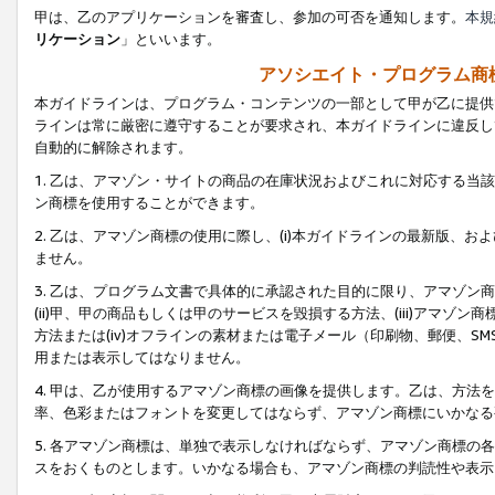
甲は、乙のアプリケーションを審査し、参加の可否を通知します。
本規
リケーション
」といいます。
アソシエイト・プログラム商
本ガイドラインは、プログラム・コンテンツの一部として甲が乙に提供
ラインは常に厳密に遵守することが要求され、本ガイドラインに違反し
自動的に解除されます。
1. 乙は、アマゾン・サイトの商品の在庫状況およびこれに対応する
ン商標を使用することができます。
2. 乙は、アマゾン商標の使用に際し、(i)本ガイドラインの最新版、およ
ません。
3. 乙は、プログラム文書で具体的に承認された目的に限り、アマゾン
(ii)甲、甲の商品もしくは甲のサービスを毀損する方法、(iii)アマ
方法または(iv)オフラインの素材または電子メール（印刷物、郵便、S
用または表示してはなりません。
4. 甲は、乙が使用するアマゾン商標の画像を提供します。乙は、方
率、色彩またはフォントを変更してはならず、アマゾン商標にいかなる
5. 各アマゾン商標は、単独で表示しなければならず、アマゾン商標
スをおくものとします。いかなる場合も、アマゾン商標の判読性や表示