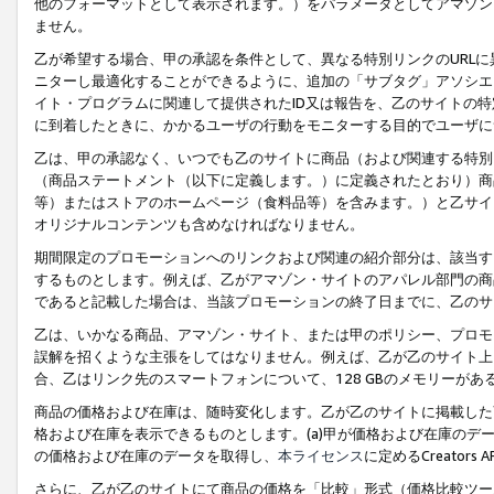
他のフォーマットとして表示されます。）をパラメータとしてアマゾン
ません。
乙が希望する場合、甲の承認を条件として、異なる特別リンクのURL
ニターし最適化することができるように、追加の「サブタグ」アソシエ
イト・プログラムに関連して提供されたID又は報告を、乙のサイトの
に到着したときに、かかるユーザの行動をモニターする目的でユーザに
乙は、甲の承認なく、いつでも乙のサイトに商品（および関連する特別
（商品ステートメント（以下に定義します。）に定義されたとおり）商
等）またはストアのホームページ（食料品等）を含みます。）と乙サイ
オリジナルコンテンツも含めなければなりません。
期間限定のプロモーションへのリンクおよび関連の紹介部分は、該当す
するものとします。例えば、乙がアマゾン・サイトのアパレル部門の商
であると記載した場合は、当該プロモーションの終了日までに、乙のサ
乙は、いかなる商品、アマゾン・サイト、または甲のポリシー、プロモ
誤解を招くような主張をしてはなりません。例えば、乙が乙のサイト上に
合、乙はリンク先のスマートフォンについて、128 GBのメモリーが
商品の価格および在庫は、随時変化します。乙が乙のサイトに掲載した
格および在庫を表示できるものとします。(a)甲が価格および在庫のデータを
の価格および在庫のデータを取得し、
本ライセンス
に定めるCreator
さらに、乙が乙のサイトにて商品の価格を「比較」形式（価格比較ツー