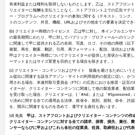
有者利益または権利を取得しないものとします。乙は、ストアフロントに
リエイターに報酬を支払うことなく、ストアフロント上での広告マテリア
ー・プログラムへのクリエイターの参加に関する（テキスト、リンク、
トのコンテンツ、外見、機能、URLおよびその他全ての要素を決定で
(b) クリエイター商標のライセンス 乙は甲に対し、本インフルエン
の最長期間にわたり、甲に対してパブリック・プロフィールへのリンク
に関連して甲に提供される乙の名前、写真、ロゴ、その他の商標（以下
複製、再生、翻案、翻訳、引用、再フォーマット、配信、送信および表
甲はクリエイター商標についてクリエイターが提供した形状から変更し
ーマットまたはサイズ変更を目的とする場合を除きます。）
(c) クリエイター・コンテンツおよびサイト 疑義を避けるためにい
ル提出に関連する該当アマゾン・サイトの利用規約の規定に従い、かつ、
用される場合、米連邦取引委員会（FTC）の広告における推奨・証言
イターが、クリエイター・コンテンツに関連して他の製造業者、配信業
を受け取った場合、クリエイターは、(「#Ad」または「#Sponsor
り決めに関する全ての適用ある法律、政省令、規則、規制、命令、許認
を、開示に関連するものを含めて、遵守する責任も負います。
(d) 免責
甲は、ストアフロントおよびクリエイター・コンテンツの作
クリエイター・コンテンツに対する全ての請求、損害、損失、責任、費
ンサーならびに甲およびこれら各社の従業員、役員、取締役および代表