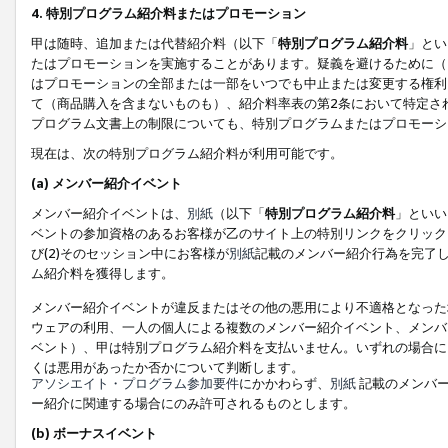
4. 特別プログラム紹介料またはプロモーション
甲は随時、追加または代替紹介料（以下「
特別プログラム紹介料
」とい
たはプロモーションを実施することがあります。疑義を避けるために（
はプロモーションの全部または一部をいつでも中止または変更する権利
て（商品購入を含まないものも）、紹介料率表の第2条において特定さ
プログラム文書上の制限についても、特別プログラムまたはプロモーシ
現在は、次の特別プログラム紹介料が利用可能です。
(a) メンバー紹介イベント
メンバー紹介イベントは、
別紙
（以下「
特別プログラム紹介料
」といい
ベントの参加資格のあるお客様が乙のサイト上の特別リンクをクリック
び(2)そのセッション中にお客様が
別紙
記載のメンバー紹介行為を完了
ム紹介料を獲得します。
メンバー紹介イベントが違反またはその他の悪用により不適格となった
ウェアの利用、一人の個人による複数のメンバー紹介イベント、メンバ
ベント）、甲は特別プログラム紹介料を支払いません。いずれの場合に
くは悪用があったか否かについて判断します。
アソシエイト・プログラム参加要件
にかかわらず、
別紙
記載のメンバー
ー紹介に関連する場合にのみ許可されるものとします。
(b) ボーナスイベント