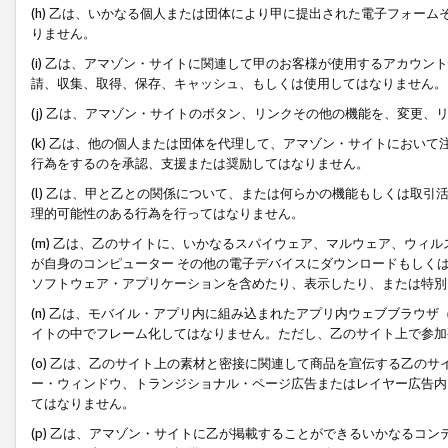
(h) 乙は、いかなる個人または団体により甲に提出された電子フォー
りません。
(i) 乙は、アマゾン・サイトに関連して甲のお客様が使用するアカウ
請、収集、取得、保存、キャッシュ、もしくは使用してはなりません。
(j) 乙は、アマゾン・サイトのボタン、リンクその他の機能を、変更
(k) 乙は、他の個人または団体を代理して、アマゾン・サイトにおい
行為をするのを承認、支援または奨励してはなりません。
(l) 乙は、甲と乙との関係について、または何らかの機能もしくは取
理的可能性のある行為を行ってはなりません。
(m) 乙は、乙のサイトに、いかなるスパイウェア、マルウェア、ウィ
が自身のコンピューター その他の電子デバイスにダウンロードもしく
ソフトウェア・アプリケーションを含めたり、表示したり、または特別
(n) 乙は、モバイル・アプリ内に組み込まれたアプリ内ウェブブラウザ
イトの中でフレーム化してはなりません。ただし、乙のサイト上で参加
(o) 乙は、乙のサイト上の素材と密接に関連して商品を宣伝する乙の
ー・ウィンドウ、トランジショナル・ページ広告またはレイヤー広告内
てはなりません。
(p) 乙は、アマゾン・サイトに乙が掲載することができるいかなるコ