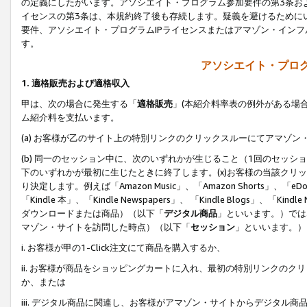
の定義にしたがいます。アソシエイト・プログラム参加要件の第3条お
イセンスの第3条は、本規約終了後も存続します。疑義を避けるためにい
要件、アソシエイト・プログラムIPライセンスまたはアマゾン・イン
す。
アソシエイト・プログ
1. 適格販売および適格収入
甲は、次の場合に発生する「
適格販売
」(本紹介料率表の例外がある場
ム紹介料を支払います。
(a) お客様が乙のサイト上の特別リンクのクリックスルーにてアマゾン
(b) 同一のセッション中に、次のいずれかが生じること（1回のセッ
下のいずれかが最初に生じたときに終了します。(x)お客様の当該クリッ
り決定します。例えば「Amazon Music」、「Amazon Shorts」、「eDo
「Kindle 本」、「Kindle Newspapers」、 「Kindle Blogs」、「
ダウンロードまたは商品）（以下「
デジタル商品
」といいます。）では
マゾン・サイトを訪問した時点）（以下「
セッション
」といいます。）
i. お客様が甲の1-Click注文にて商品を購入するか、
ii. お客様が商品をショッピングカートに入れ、最初の特別リンクの
か、または
iii. デジタル商品に関連し、お客様がアマゾン・サイトからデジタ