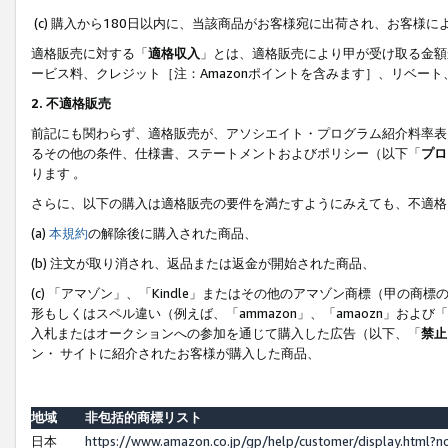
(c) 購入から180日以内に、当該商品がお客様宛に出荷され、お客
適格販売に対する「
適格収入
」とは、適格販売により甲が受け取る金額
ービス料、クレジット［注：Amazonポイントを含みます］、リベー
2. 不適格販売
前記にも関わらず、適格販売が、アソシエイト・プログラム紹介料率表
るその他の条件、仕様書、ステートメントおよびポリシー（以下「
プロ
ります 。
さらに、以下の購入は適格販売の要件を満たすようにみえても、不適格
(a)
本規約
の解除後に購入された商品、
(b) 注文が取り消され、返品または返金が開始された商品、
(c) 「アマゾン」、「Kindle」またはその他のアマゾン商標（甲
形もしくはスペル違い（例えば、「ammazon」、「amaozn」およ
入札またはオークションへの参加を通じて購入した広告（以下、「
禁止
ン・ サイトに紹介されたお客様が購入した商品、
地域
非包括的商標リスト
日本
https://www.amazon.co.jp/gp/help/customer/display.html