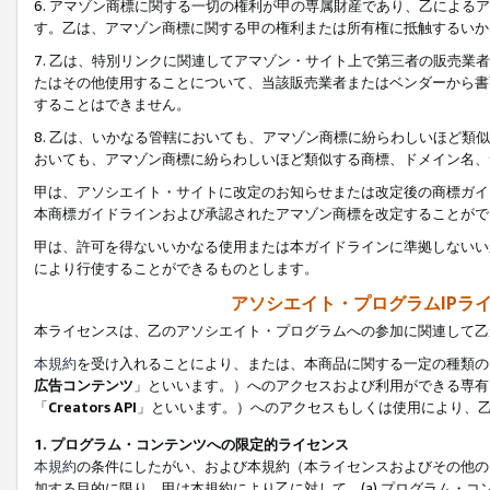
6. アマゾン商標に関する一切の権利が甲の専属財産であり、乙によ
す。乙は、アマゾン商標に関する甲の権利または所有権に抵触するいか
7. 乙は、特別リンクに関連してアマゾン・サイト上で第三者の販売
たはその他使用することについて、当該販売業者またはベンダーから書
することはできません。
8. 乙は、いかなる管轄においても、アマゾン商標に紛らわしいほど
おいても、アマゾン商標に紛らわしいほど類似する商標、ドメイン名、
甲は、アソシエイト・サイトに改定のお知らせまたは改定後の商標ガイ
本商標ガイドラインおよび承認されたアマゾン商標を改定することがで
甲は、許可を得ないいかなる使用または本ガイドラインに準拠しないい
により行使することができるものとします。
アソシエイト・プログラムIPラ
本ライセンスは、乙のアソシエイト・プログラムへの参加に関連して乙
本規約
を受け入れることにより、または、本商品に関する一定の種類の
広告コンテンツ
」といいます。）へのアクセスおよび利用ができる専有
「
Creators API
」といいます。）へのアクセスもしくは使用により、
1. プログラム・コンテンツへの限定的ライセンス
本規約
の条件にしたがい、および本規約（本ライセンスおよびその他の
加する目的に限り、甲は本規約により乙に対して、(a) プログラム・コ