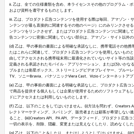
ii. 乙は、全ての仕様書類を含め、本ライセンスその他のプログラム
および資料を遵守するものとします。
iii. 乙は、プロダクト広告コンテンツを使用する際は毎回、アマゾ
ンテンツが最も直接的に関連するその他のページ）にのみリンクさせる
ンテンツをリンクさせず、またはプロダクト広告コンテンツに関連して
告コンテンツに密接に関連していない部分は、アマゾン・サイト以外の
(d) 乙は、甲の事前の書面による明確な承諾なしに、携帯電話その他
たはこれらに関連して、プロダクト広告コンテンツを使用しないものと
由してアクセスされる携帯端末用に最適化されていないサイト等の当該端
定義される承認されたモバイル・アプリケーション、または(3)いか
ブルまたは衛星ボックス、ストリーミングビデオプレイヤー、ブルーレイ
TV、ソニーBravia、パナソニックViera Cast、Vizioインター
(e) 乙は、甲の事前の書面による明確な承諾なしに、プロダクト広告
で商品を提供する個人もしくは企業が使用するためのソフトウェアもしくはその
ドにアクセスまたは利用しないものとします。
(f) 乙は、以下のことをしてはいけません。(i)方法を問わず、Creator
レクトマーケティング、スパミング、販売者または顧客が希望しない連
ること、(iii)Creators API、PA API、データフィード、プ
一切の表示を、削除、隠蔽、変更または見えなくしたり、読めなくした
(g) 乙は、以下のことをしたり、またはしようとしてはいけません。(