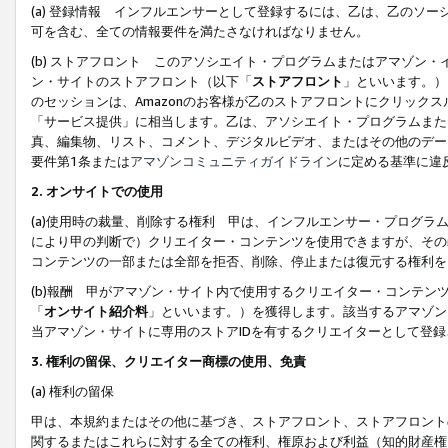
(a) 登録情報 インフルエンサーとして登録するには、乙は、乙のソ
可を含む、全ての情報要件を満たさなければなりません。
(b) ストアフロント このアソシエイト・プログラムまたはアマゾン
ン・サイトのストアフロント（以下「
ストアフロント
」といいます。）
のセッションは、Amazonのお客様が乙のストアフロントにクリック
「サービス提供」に相当します。乙は、アソシエイト・プログラムまた
真、編集物、リスト、コメント、デジタルビデオ、またはその他のデー
要件第1条または
アマゾンコミュニティガイドライン
に定める基準に違
2.
オンサイトでの使用
(a)使用時の裁量、削除する権利 甲は、インフルエンサー・プログラ
により甲の判断で）クリエイター・コンテンツを使用できますが、その
コンテンツの一部または全部を拒否、削除、停止または復元する権利を
(b)報酬 甲がアマゾン・サイト内で使用するクリエイター・コンテン
「
オンサイト紹介料
」といいます。）を獲得します。該当するアマゾン
当アマゾン・サイトに専用のストアIDを有するクリエイターとして登
3.
権利の留保、クリエイター商標の使用、免責
(a) 権利の留保
甲は、本規約またはその他に基づき、ストアフロント、ストアフロント
関するまたはこれらに対する全ての権利、権原および利益（知的財産権