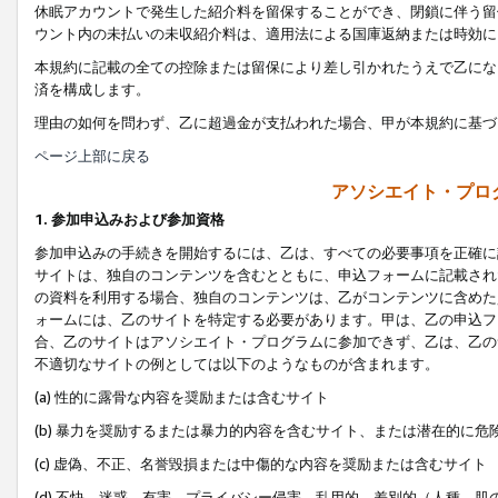
休眠アカウントで発生した紹介料を留保することができ、閉鎖に伴う留
ウント内の未払いの未収紹介料は、適用法による国庫返納または時効に
本規約に記載の全ての控除または留保により差し引かれたうえで乙にな
済を構成します。
理由の如何を問わず、乙に超過金が支払われた場合、甲が本規約に基づ
ページ上部に戻る
アソシエイト・プロ
1. 参加申込みおよび参加資格
参加申込みの手続きを開始するには、乙は、すべての必要事項を正確に
サイトは、独自のコンテンツを含むとともに、申込フォームに記載され
の資料を利用する場合、独自のコンテンツは、乙がコンテンツに含めた
ォームには、乙のサイトを特定する必要があります。甲は、乙の申込フ
合、乙のサイトはアソシエイト・プログラムに参加できず、乙は、乙の
不適切なサイトの例としては以下のようなものが含まれます。
(a) 性的に露骨な内容を奨励または含むサイト
(b) 暴力を奨励するまたは暴力的内容を含むサイト、または潜在的に
(c) 虚偽、不正、名誉毀損または中傷的な内容を奨励または含むサイト
(d) 不快、迷惑、有害、プライバシー侵害、乱用的、差別的（人種、