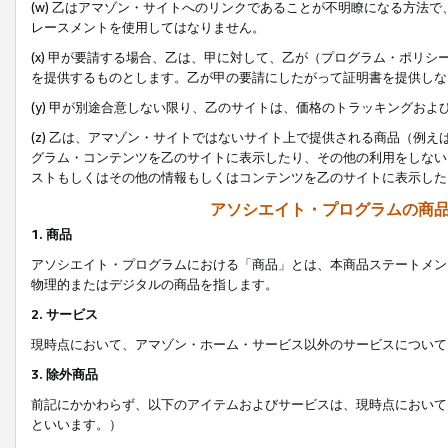
(w) 乙はアマゾン・サイトへのリンクであることが不明瞭になる方法
レースメントを使用してはなりません。
(x) 甲が要請する場合、乙は、甲に対して、乙が（プログラム・ポリ
を提供するものとします。乙が甲の要請にしたがって証明書を提供しな
(y) 甲が別途合意しない限り、乙のサイトは、価格のトラッキングお
(z) 乙は、アマゾン・サイトではないサイト上で提供される商品（例
グラム・コンテンツを乙のサイトに表示したり、その他の利用をしない
ストもしくはその他の情報もしくはコンテンツを乙のサイトに表示した
アソシエイト・プログラムの商
1. 商品
アソシエイト・プログラムにおける「商品」とは、本商品ステートメン
物理的またはデジタルの商品を指します。
2. サービス
現時点において、アマゾン・ホーム・サービス以外のサービスについて
3. 除外商品
前記にかかわらず、以下のアイテムおよびサービスは、現時点において
といいます。）