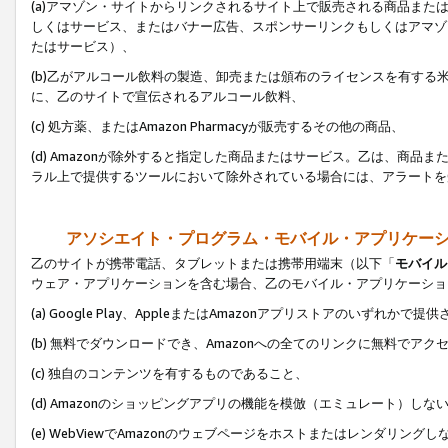
(a)アマゾン・サイトからリンクされるサイト上で販売される商品またはサ
しくはサービス、またはバナー広告、スポンサーリンクもしくはアマゾ
たはサービス）、
(b)乙がアルコール飲料の製造、卸売または頒布のライセンスを有す
に、乙のサイトで宣伝されるアルコール飲料、
(c) 処方薬、またはAmazon Pharmacyが販売するその他の商品、
(d) Amazonが除外すると指定した商品またはサービス。乙は、商品また
ラル上で提供するツールにおいて除外されている場合には、アラートを
アソシエイト・プログラム・モバイル・アプリケー
乙のサイトが携帯電話、タブレットまたは携帯用端末（以下「
モバイル
ウェア・アプリケーションを含む場合、乙のモバイル・アプリケーショ
(a) Google Play、AppleまたはAmazonアプリストアのいずれかで
(b) 無料でダウンロードでき、Amazonへの全てのリンクに無料でアク
(c) 独自のコンテンツを有するものであること、
(d) Amazonのショッピングアプリの機能を模倣（エミュレート）しな
(e) WebViewでAmazonのウェブページをホストまたはレンダリング