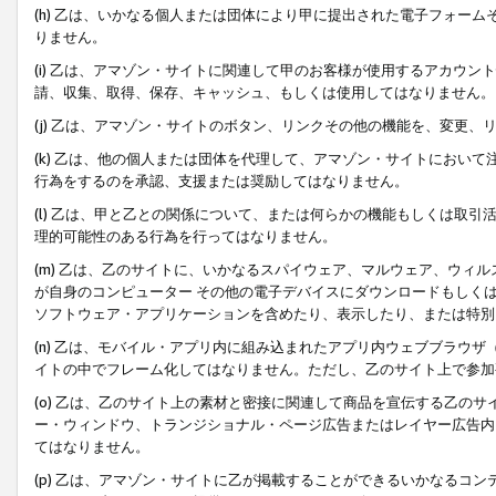
(h) 乙は、いかなる個人または団体により甲に提出された電子フォー
りません。
(i) 乙は、アマゾン・サイトに関連して甲のお客様が使用するアカウ
請、収集、取得、保存、キャッシュ、もしくは使用してはなりません。
(j) 乙は、アマゾン・サイトのボタン、リンクその他の機能を、変更
(k) 乙は、他の個人または団体を代理して、アマゾン・サイトにおい
行為をするのを承認、支援または奨励してはなりません。
(l) 乙は、甲と乙との関係について、または何らかの機能もしくは取
理的可能性のある行為を行ってはなりません。
(m) 乙は、乙のサイトに、いかなるスパイウェア、マルウェア、ウィ
が自身のコンピューター その他の電子デバイスにダウンロードもしく
ソフトウェア・アプリケーションを含めたり、表示したり、または特別
(n) 乙は、モバイル・アプリ内に組み込まれたアプリ内ウェブブラウザ
イトの中でフレーム化してはなりません。ただし、乙のサイト上で参加
(o) 乙は、乙のサイト上の素材と密接に関連して商品を宣伝する乙の
ー・ウィンドウ、トランジショナル・ページ広告またはレイヤー広告内
てはなりません。
(p) 乙は、アマゾン・サイトに乙が掲載することができるいかなるコ