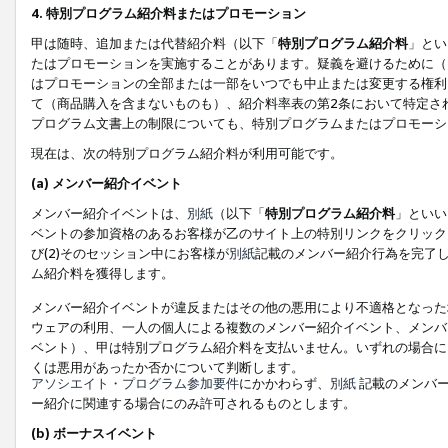
4. 特別プログラム紹介料またはプロモーション
甲は随時、追加または代替紹介料（以下「
特別プログラム紹介料
」とい
たはプロモーションを実施することがあります。疑義を避けるために（
はプロモーションの全部または一部をいつでも中止または変更する権利
て（商品購入を含まないものも）、紹介料率表の第2条において特定さ
プログラム文書上の制限についても、特別プログラムまたはプロモーシ
現在は、次の特別プログラム紹介料が利用可能です。
(a) メンバー紹介イベント
メンバー紹介イベントは、
別紙
（以下「
特別プログラム紹介料
」といい
ベントの参加資格のあるお客様が乙のサイト上の特別リンクをクリック
び(2)そのセッション中にお客様が
別紙
記載のメンバー紹介行為を完了
ム紹介料を獲得します。
メンバー紹介イベントが違反またはその他の悪用により不適格となった
ウェアの利用、一人の個人による複数のメンバー紹介イベント、メンバ
ベント）、甲は特別プログラム紹介料を支払いません。いずれの場合に
くは悪用があったか否かについて判断します。
アソシエイト・プログラム参加要件
にかかわらず、
別紙
記載のメンバー
ー紹介に関連する場合にのみ許可されるものとします。
(b) ボーナスイベント