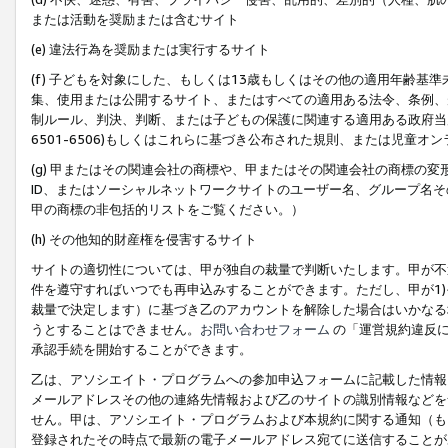
または活動を奨励または含むサイト
(e) 違法行為を奨励または実行するサイト
(f) 子どもを対象にした、もしくは13歳もしくはその他の適用年齢
集、使用または公開するサイト、またはすべての適用ある法令、条例、
制ルール、判決、判断、または子どもの保護に関連する適用ある政府当局の要
6501-6506)もしくはこれらに基づき公布された規則、または児童オ
(g) 甲またはその関連会社の商標や、甲またはその関連会社の商標の
ID、またはソーシャルネットワークサイトのユーザー名、グループ名
甲の商標の非包括的リストをご覧ください。）
(h) その他知的財産権を侵害するサイト
サイトの適切性については、甲が独自の裁量で判断いたします。甲が不
件を遵守すればいつでも再申込みすることができます。ただし、甲が1)
裁量で決定します）に基づき乙のアカウントを解除した場合はいかなる
うとすることはできません。
お問い合わせフォーム
の「運営規約違反に
承認手続を開始することができます。
乙は、アソシエイト・プログラムへの参加申込フォームに記載した情報
メールアドレスその他の連絡先情報および乙のサイトの識別情報などを
せん。甲は、アソシエイト・プログラムおよび本規約に関する通知（も
登録されたその時点で最新の電子メールアドレス宛てに送信することが