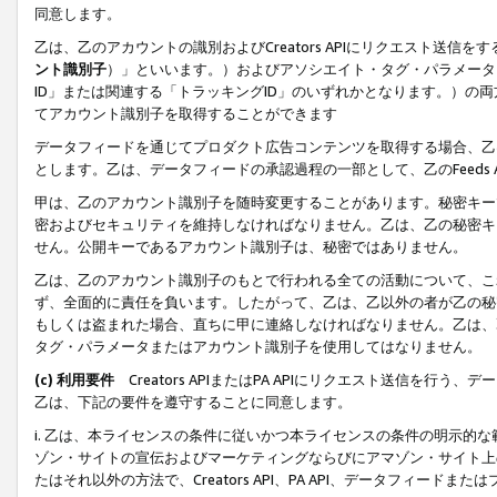
同意します。
乙は、乙のアカウントの識別およびCreators APIにリクエスト送
ント識別子
）」といいます。）およびアソシエイト・タグ・パラメータ（
ID」または関連する「トラッキングID」のいずれかとなります。）の両方
てアカウント識別子を取得することができます
データフィードを通じてプロダクト広告コンテンツを取得する場合、乙は、Cre
とします。乙は、データフィードの承認過程の一部として、乙のFeeds
甲は、乙のアカウント識別子を随時変更することがあります。秘密キー
密およびセキュリティを維持しなければなりません。乙は、乙の秘密キ
せん。公開キーであるアカウント識別子は、秘密ではありません。
乙は、乙のアカウント識別子のもとで行われる全ての活動について、こ
ず、全面的に責任を負います。したがって、乙は、乙以外の者が乙の秘
もしくは盗まれた場合、直ちに甲に連絡しなければなりません。乙は、
タグ・パラメータまたはアカウント識別子を使用してはなりません。
(c) 利用要件
Creators APIまたはPA APIにリクエスト送信を
乙は、下記の要件を遵守することに同意します。
i. 乙は、本ライセンスの条件に従いかつ本ライセンスの条件の明示的
ゾン・サイトの宣伝およびマーケティングならびにアマゾン・サイト上
たはそれ以外の方法で、Creators API、PA API、データフィー