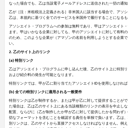
なった場合でも、乙は当該電子メールアドレスに送信された一切の通知
乙が［注：米租税法上定義される］非米国人に該当する場合で、アソシ
乙は、本規約に基づく全てのサービスを米国外で履行することになるも
アソシエイト・プログラムへの参加は無料であり、甲はアソシエイト・
ます。甲はいかなる企業に対しても、甲のアソシエイトに対して有料の
のため、このような企業が（アマゾンの名前を利用しようとする企業で
い。
2. 乙のサイト上のリンク
(a) 特別リンク
乙はアソシエイト・プログラムに申し込んだ後、乙のサイト上に特別リ
および紹介料の発生が可能となります。
特別リンクでは、甲が乙に割り当てたアソシエイトIDを使用しなけれ
(b) 全ての特別リンクに適用される一般要件
特別リンクは乙が制作するか、または甲が乙に対して提供することがで
た場合は、乙は乙のサイト上にある当該種類のリンクの表示を中止しな
配置、ならびに（乙が制作したか甲が乙に対して提供したかを問わず）
切なフォーマットを含むことを確認する責任を単独で負います。乙は、
別リンクは、乙のサイトから直接アクセスしなければなりません。例えば、