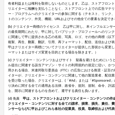
有者利益または権利を取得しないものとします。乙は、ストアフロントに
リエイターに報酬を支払うことなく、ストアフロント上での広告マテリア
ー・プログラムへのクリエイターの参加に関する（テキスト、リンク、
トのコンテンツ、外見、機能、URLおよびその他全ての要素を決定で
(b) クリエイター商標のライセンス 乙は甲に対し、本インフルエン
の最長期間にわたり、甲に対してパブリック・プロフィールへのリンク
に関連して甲に提供される乙の名前、写真、ロゴ、その他の商標（以下
複製、再生、翻案、翻訳、引用、再フォーマット、配信、送信および表
甲はクリエイター商標についてクリエイターが提供した形状から変更し
ーマットまたはサイズ変更を目的とする場合を除きます。）
(c) クリエイター・コンテンツおよびサイト 疑義を避けるためにい
ル提出に関連する該当アマゾン・サイトの利用規約の規定に従い、かつ、
用される場合、米連邦取引委員会（FTC）の広告における推奨・証言
イターが、クリエイター・コンテンツに関連して他の製造業者、配信業
を受け取った場合、クリエイターは、(「#Ad」または「#Sponsor
り決めに関する全ての適用ある法律、政省令、規則、規制、命令、許認
を、開示に関連するものを含めて、遵守する責任も負います。
(d) 免責
甲は、ストアフロントおよびクリエイター・コンテンツの作
クリエイター・コンテンツに対する全ての請求、損害、損失、責任、費
ンサーならびに甲およびこれら各社の従業員、役員、取締役および代表