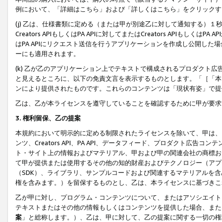
例において、「詳細はこちら」および「詳しくはこちら」をクリックす
(j) 乙は、仕様書類に定める（または甲が別途乙に対して通知する）
Creators APIもしくはPA APIに対してまたはCreators APIもしく
はPA APIにリクエスト送信を行うアプリケーションを作成し公開し
ーにも適用されます。
(k) 乙が乙のアプリケーション上でテキストで構成されるプロダクト
と見えるところに、以下の免責文言を表示するものとします。「［「本
ンにより提供されたものです。これらのコンテンツは「現状有姿」で提
乙は、乙が本ライセンスを遵守していることを確認するために甲が要求
3. 権利留保、乙の提案
本規約において明示的に定める制限されたライセンスを除いて、甲は、
ンツ、Creators API、PA API、データフィード、プロダクト
ト・サイト上の情報およびマテリアル、甲および甲の関連会社の商標お
て甲が提供または使用するその他の知的財産およびテクノロジー（アプ
（SDK）、ライブラリ、サンプルコードおよび関連するマテリアルを
権を含みます。）を留保するものとし、乙は、本ライセンスに基づきこ
乙が甲に対し、プログラム・コンテンツについて、またはアソシエイト
テキストまたはその他の情報もしくはコンテンツを提供した場合、また
案
」と総称します。）、乙は、甲に対して、乙の提案に関する一切の権