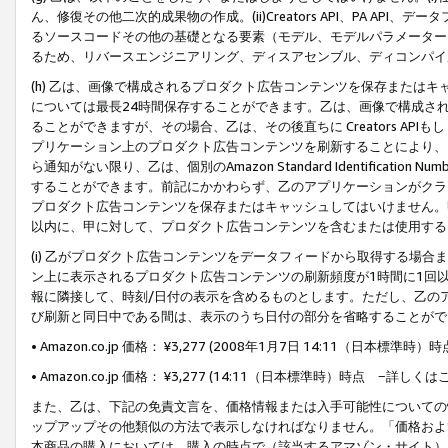
ん、修復その他二次的成果物の作成。(ii)Creators API、PA 
るソースコードその他の基礎となる要素（モデル、モデルパラメーター
るため、リバースエンジニアリング、ディスアセンブル、ディコンパイ
(h) 乙は、画像で構成されるプロダクト広告コンテンツを保存または
については最長24時間保存することができます。乙は、画像で構成さ
ることができますが、その場合、乙は、その後直ちに Creators AP
プリケーション上のプロダクト広告コンテンツを刷新することにより、
ら通知がない限り、乙は、個別のAmazon Standard Identification Nu
することができます。前記にかかわらず、乙のアプリケーションがクラ
プロダクト広告コンテンツを保存またはキャッシュしてはいけません。
以内に、甲に対して、プロダクト広告コンテンツを含むまたは使用する
(i) 乙がプロダクト広告コンテンツをデータフィードから取得する場合または
ン上に表示されるプロダクト広告コンテンツの刷新頻度が1時間に1回
報に隣接して、時刻/日付の表示を含めるものとします。ただし、乙の
び刷新と同日中である間は、表示のうち日付の部分を省略することがで
• Amazon.co.jp 価格： ¥3,277 (2008年1月7日 14:11（日本標準
• Amazon.co.jp 価格： ¥3,277 (14:11（日本標準時）時点 −詳しくは
また、乙は、下記の免責文言を、価格情報または入手可能性についての
ップアップその他類似の方法で表示しなければなりません。「価格およ
本商品の購入においては、購入の時点で（該当するアマゾン・サイト）