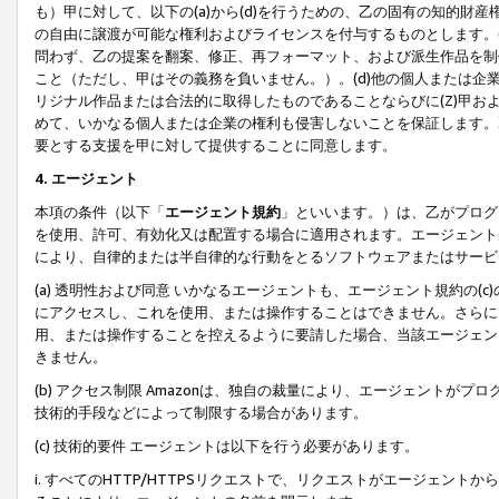
も）甲に対して、以下の(a)から(d)を行うための、乙の固有の知的
の自由に譲渡が可能な権利およびライセンスを付与するものとします。(
問わず、乙の提案を翻案、修正、再フォーマット、および派生作品を制
こと（ただし、甲はその義務を負いません。）。(d)他の個人または企
リジナル作品または合法的に取得したものであることならびに(Z)甲
めて、いかなる個人または企業の権利も侵害しないことを保証します。
要とする支援を甲に対して提供することに同意します。
4. エージェント
本項の条件（以下「
エージェント規約
」といいます。）は、乙がプログ
を使用、許可、有効化又は配置する場合に適用されます。エージェント
により、自律的または半自律的な行動をとるソフトウェアまたはサービ
(a) 透明性および同意 いかなるエージェントも、エージェント規約の
にアクセスし、これを使用、または操作することはできません。さらに、
用、または操作することを控えるように要請した場合、当該エージェン
きません。
(b) アクセス制限 Amazonは、独自の裁量により、エージェント
技術的手段などによって制限する場合があります。
(c) 技術的要件 エージェントは以下を行う必要があります。
i. すべてのHTTP/HTTPSリクエストで、リクエストがエージェ