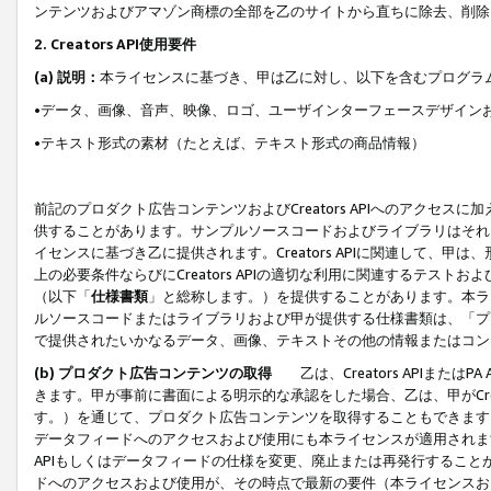
ンテンツおよびアマゾン商標の全部を乙のサイトから直ちに除去、削除
2. Creators API使用要件
(a) 説明：
本ライセンスに基づき、甲は乙に対し、以下を含むプログラ
•データ、画像、音声、映像、ロゴ、ユーザインターフェースデザイン
•テキスト形式の素材（たとえば、テキスト形式の商品情報）
前記のプロダクト広告コンテンツおよびCreators APIへのアクセスに
供することがあります。サンプルソースコードおよびライブラリはそれ
イセンスに基づき乙に提供されます。Creators APIに関連して
上の必要条件ならびにCreators APIの適切な利用に関連するテ
（以下「
仕様書類
」と総称します。）を提供することがあります。本ラ
ルソースコードまたはライブラリおよび甲が提供する仕様書類は、「プ
で提供されたいかなるデータ、画像、テキストその他の情報またはコン
(b) プロダクト広告コンテンツの取得
乙は、Creators APIま
きます。甲が事前に書面による明示的な承認をした場合、乙は、甲がCreator
す。）を通じて、プロダクト広告コンテンツを取得することもできます
データフィードへのアクセスおよび使用にも本ライセンスが適用されます。乙は
APIもしくはデータフィードの仕様を変更、廃止または再発行することがで
ドへのアクセスおよび使用が、その時点で最新の要件（本ライセンスお