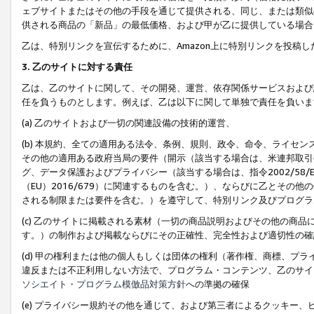
ェブサイトまたはその他の手段を通じて提供される、同じ、または類似
供される商品の「新品」の最低価格、および甲が乙に提供している場合
乙は、特別リンクを宣伝するために、Amazon上に特別リンクを投稿し
3. 乙のサイトに対する責任
乙は、乙のサイトに関して、その開発、運営、依存関係サービスおよび
任を負うものとします。例えば、乙は以下に関して単独で責任を負いま
(a) 乙のサイトおよび一切の関連設備の技術的運営、
(b) 本規約、全ての適用ある法令、条例、規則、政令、命令、ライセ
その他の適用ある政府当局の要件（開示（該当する場合は、米連邦取引
グ、データ保護およびプライバシー（該当する場合は、指令2002/58
（EU）2016/679）に関連するものを含む。）、ならびに乙とそ
される制限または要件を含む。）を遵守して、特別リンク及びプログラ
(c) 乙のサイトに掲載される素材（一切の商品説明およびその他の商
す。）の制作および掲載ならびにその正確性、完全性および適切性の確
(d) 甲の権利または他の個人もしくは団体の権利（著作権、商標、プ
違反または不正利用しない方法で、プログラム・コンテンツ、乙のサイ
ソシエイト・プログラム模倣品対策方針
への準拠の確保
(e) プライバシー規約その他を通じて、および第三者によるクッキー