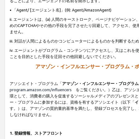
ることにより、エージェントの名前を開示します。
• 「Agent/ [エージェント名]」(例: Agent/AmazonAgent)
ii. エージェントは、(a) 人間のキーストローク、ページナビゲーシ
めのCAPTCHAやその他の手段を完了させたり回避して、アクセス、
ません。
iii. 対話が人間によるものかコンピューターによるものかを判断する
iv. エージェントがプログラム・コンテンツにアクセスし、又はこれ
ことを目的とした手段を迂回その他回避しないでください。
アマゾン・インフルエンサー・プログラム・
アソシエイト・プログラム「
アマゾン・インフルエンサー・プログラム
program.amazon.com/influencers
をご覧ください。）乙は、アソシエ
環として、消費者の購入を促進するソーシャルメディアのプレゼンスと
ー・プログラムに参加するには、資格を有するアソシエイト（以下「
イ
す。）は、アマゾンの質的量的基準を満たし、登録プロセスを完了し、
しなければなりません。
1.
登録情報、ストアフロント