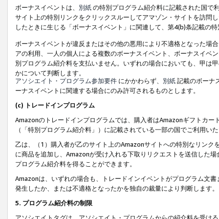
ボーナスイベントは、
別紙
の特別プログラム紹介料に記載された国で利
サイト上の特別リンクをクリックスルーしてアマゾン・サイトを訪問した
したときに生じる「ボーナスイベント」に関連して、第4(b)条記載の
ボーナスイベントが違反またはその他の悪用により不適格となった場合
アの利用、一人の個人による複数のボーナスイベント、ボーナスイベン
別プログラム紹介料を支払いません。いずれの場合においても、甲は甲
かについて判断します。
アソシエイト・プログラム参加要件
にかかわらず、
別紙
記載のボーナ
ーナスイベントに関連する場合にのみ許可されるものとします。
(c) トレードインプログラム
Amazonのトレードインプログラムでは、購入者はAmazonギフト
（「特別プログラム紹介料」）に記載されている一部の国でご利用いた
乙は、（1）購入者が乙のサイト上のAmazonサイトへの特別なリン
に商品を追加し、Amazonが受け入れる下取りリクエストを送信した場
プログラム紹介料を得ることができます。
Amazonは、いずれの場合も、トレードインイベントがプログラム文書
発生したか、または不適格となったかを独自の裁量により判断します。
5. プログラム紹介料の制限
アソシエイトタグは、アソシエイト・プログラムからの紹介料を受ける