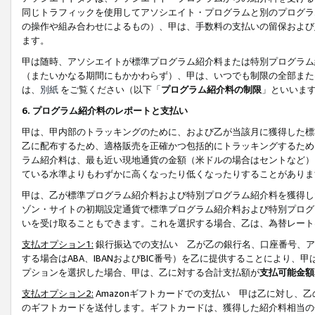
同じトラフィックを使用してアソシエイト・プログラムと別のプログラ
の操作や組み合わせによるもの）、甲は、手数料の支払いの留保および
ます。
甲は随時、アソシエイトが標準プログラム紹介料または特別プログラム
（またいかなる期間にもかかわらず）、甲は、いつでも制限の全部また
は、
別紙
をご覧ください（以下「
プログラム紹介料の制限
」といいま
6. プログラム紹介料のレポートと支払い
甲は、甲内部のトラッキングのために、および乙が当該月に獲得した標
乙に配布するため、適格販売を正確かつ包括的にトラッキングするため
ラム紹介料は、最も近い現地通貨の金額（米ドルの場合はセントなど）
ている水準よりもわずかに高くなったり低くなったりすることがありま
甲は、乙が標準プログラム紹介料および特別プログラム紹介料を獲得し
ゾン・サイトの初期設定通貨で標準プログラム紹介料および特別プログ
いを受け取ることもできます。これを選択する場合、乙は、為替レート
支払オプション1:
銀行振込での支払い 乙が乙の銀行名、口座番号、ア
する場合はABA、IBANおよびBIC番号）を乙に提供することにより
プションを選択した場合、甲は、乙に対する合計支払額が
支払可能金額
支払オプション2:
Amazonギフトカードでの支払い 甲は乙に対し、
のギフトカードを送付します。ギフトカードは、獲得した紹介料相当の