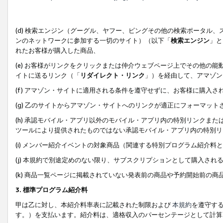
(d) 検索エンジン（グーグル、ヤフー、ビングその他の検索ポータル
ンのネットワークに参加する一切のサイト）（以下「
検索エンジン
」と
れたお客様が購入した商品、
(e) お客様がリンクをクリックまたは仲介ウェブページ上でその他の
イトに送るリンク（「
リダイレクト・リンク
」）を経由して、アマゾン
(f) アマゾン・サイトに適用される条件を遵守せずに、お客様に購入さ
(g) 乙のサイトからアマゾン・サイトへのリンクが適正にフォーマッ
(h) 承認モバイル・アプリ以外のモバイル・アプリ内の特別リンクまたはC
ツールにより提供されたものではない承認モバイル・アプリ内の特別リ
(i) メンバー紹介イベントの対象商品（関連する特別プログラム紹介料と
(j) 本規約で別途定めのない限り、サブスクリプションとして購入され
(k) 商品一覧ページに掲載されていない発表前の商品や予約開始前の商
3. 標準プログラム紹介料
甲は乙に対し、本紹介料率表に記載された制限および
本規約
を遵守す
す。）を支払います。紹介料は、適格収入のパーセンテージとして計算