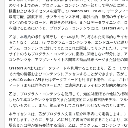
のサイト上でのみ、プログラム・コンテンツの一部として甲が乙に対し
様書および本ライセンスを遵守してCreators API、PA API、
取消可能、譲渡不可、サブライセンス不可、非独占的、無償のライセン
テンツのダウンロード、複製その他利用、またはデータマイニング、ロ
を避けるためにいうと、プログラム・コンテンツには、Creators AP
乙は、
本規約
の条件を遵守し、かつ本規約で付与された明示的なライセ
ることなく、乙は、(a)プログラム・コンテンツを、エンドユーザに
グラム・コンテンツに対してまたはこれに関連してリンクしたり、アマ
サイトのうちプログラム・コンテンツに密接に関連しない部分には、ア
コンテンツを、アマゾン・サイトの関連の商品詳細ページまたは他の関
Creators APIまたはデータフィードを利用することにより、乙は、
その他の情報およびコンテンツにアクセスすることができます。乙がこ
ためにCreators APIまたはデータフィードを利用する場合、乙は、こ
ィード（または同等のサービス）に適用されるライセンス契約の規定を
乙は、プログラム・コンテンツを使用して、知的財産権その他法的権利
したAI生成コンテンツを直接的または間接的に大規模言語モデル、マ
しないものとし、また、第三者をしてこれを行わせないものとします。
本ライセンスは、乙がプログラム文書（紹介料率表にて定義します。）
終了します。さらに、甲は、乙に対して書面で通知することにより、本
場合または甲が随時要請する場合、乙は、プログラム・コンテンツ（Cre