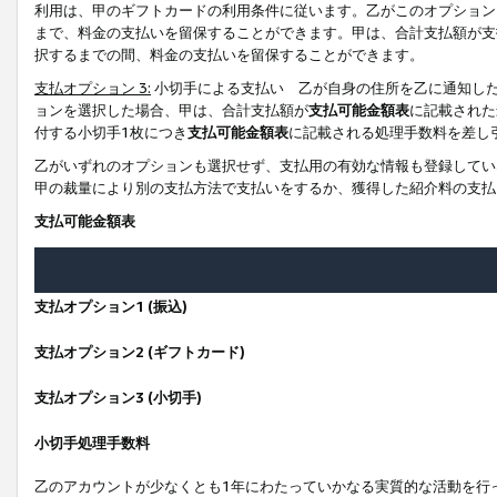
利用は、甲のギフトカードの利用条件に従います。乙がこのオプション
まで、料金の支払いを留保することができます。甲は、合計支払額が支
択するまでの間、料金の支払いを留保することができます。
支払オプション 3:
小切手による支払い 乙が自身の住所を乙に通知し
ョンを選択した場合、甲は、合計支払額が
支払可能金額表
に記載された
付する小切手1枚につき
支払可能金額表
に記載される処理手数料を差し
乙がいずれのオプションも選択せず、支払用の有効な情報も登録してい
甲の裁量により別の支払方法で支払いをするか、獲得した紹介料の支払
支払可能金額表
支払オプション1 (振込)
支払オプション2 (ギフトカード)
支払オプション3 (小切手)
小切手処理手数料
乙のアカウントが少なくとも1年にわたっていかなる実質的な活動を行