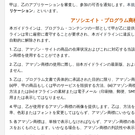
甲は、乙のアプリケーションを審査し、参加の可否を通知します。
本規
リケーション
」といいます。
アソシエイト・プログラム商
本ガイドラインは、プログラム・コンテンツの一部として甲が乙に提供
ラインは常に厳密に遵守することが要求され、本ガイドラインに違反し
自動的に解除されます。
1. 乙は、アマゾン・サイトの商品の在庫状況およびこれに対応する
ン商標を使用することができます。
2. 乙は、アマゾン商標の使用に際し、(i)本ガイドラインの最新版、およ
ません。
3. 乙は、プログラム文書で具体的に承認された目的に限り、アマゾン
(ii)甲、甲の商品もしくは甲のサービスを毀損する方法、(iii)アマ
方法または(iv)オフラインの素材または電子メール（印刷物、郵便、S
用または表示してはなりません。
4. 甲は、乙が使用するアマゾン商標の画像を提供します。乙は、方
率、色彩またはフォントを変更してはならず、アマゾン商標にいかなる
5. 各アマゾン商標は、単独で表示しなければならず、アマゾン商標
スをおくものとします。いかなる場合も、アマゾン商標の判読性や表示