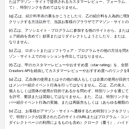
たはアマゾン・サイトで提供されるカスタマーレビュー、フォーラム、
て）、特別リンクを含めてはなりません。
(q) 乙は、
紹介料率表
の裏をかこうとしたり、乙の紹介料を人為的に増
クリックする方法以外で、当該お客様のブラウザでアマゾン・サイトの
(r) 乙は、アソシエイト・プログラムに参加する他のサイトから、ま
ェア経由を含めて）妨害またはリダイレクトしようとしたり、または、
なりません。
(s) 乙は、ロボットまたはソフトウェア・プログラムその他の方法を
ゾン・サイト上でのセッションを作出してはなりません。
(t) 乙は、甲のカスタマーレビューやおすすめ度（star rating
Creators APIを経由してカスタマーレビューやおすすめ度へのリンク
(u) 乙は、乙自身の使用またはその他の個人もしくは企業の使用が目
はメンバー紹介イベント行為を行ってはなりません。乙は、乙の友人、
個人もしくは団体の使用が目的であるかを問わず、特別リンクを通じて
を許可、要請または奨励してはなりません。また、乙は、特別リンクを
バー紹介イベント行為の実施、または再販売もしくは（あらゆる種類の
(v) 乙は、お客様がアマゾン・サイトへ遷移するため特別リンクをク
で、特別リンクが設置された乙のサイトのURLまたはプログラム・コ
ダイレクトページの利用によるものも含め）クローク（覆う）、ハイド