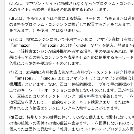
(c) 乙は、アマゾン・サイトに掲載されなくなったプログラム・コン
乙のサイトから除去、削除その他破棄するものとします。
(d) 乙は、ある個人または企業による製品、サービス、当事者または
の資料をプログラム・コンテンツに接近して配置することを含みます。
を含みます。）を使用してはなりません。
(e) 乙は、検索エンジンにおいて使用するために、アマゾン商標（
商標
「ammazon」、「amaozn」および「kindel」など）を購入
ん。当該検索エンジンが除外機能を有する場合、甲の要請があれば、甲
果に伴って乙の宣伝コンテンツを表示させるために使用するキーワード
入札による除外を要請等）ものとします。
(f) 乙は、結果的に有料検索広告が禁止有料プレースメント（
紹介料率
（「amazon」、「Kindle」またはアマゾンもしくはアマゾンの
標用語
」といいます。なお、乙は非包括的商標テーブルで甲の商標の非
上でのキーワード・オークションに参加しないものとします。乙が
本規
り、直接またはリダイレクト・リンク（
紹介料率表
で定義します。）を
検索広告を購入して、一般的なインターネット検索クエリーまたはキー
示されるよう検索エンジンにリンクを入稿することができます。
(g) 乙は、特別リンクの使用に伴い、いかなる個人または団体に対し
の他の組織への寄付その他の便益を含みます。）を提供しないものとし
個人または団体に奨励する「報奨」またはロイヤルティプログラムを実