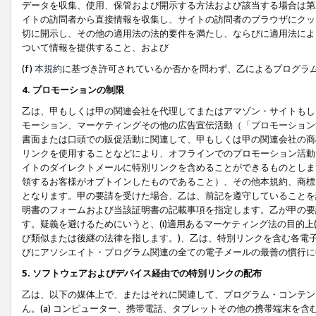
データを収集、使用、保管および開示する方法および該当する場合は第
イトの訪問者から直接情報を収集し、サイトの訪問者のブラウザにクッ
切に開示し、その他の適用法の法的要件を満たし、ならびに適用法によ
ついて情報を提供すること、および
(f)
本規約
に基づき許可されているか否かを問わず、乙によるプログラ
4. プロモーションの制限
乙は、甲もしくは甲の関連会社を代理してまたはアマゾン・サイトもし
モーション、マーケティングその他の広告宣伝活動（「プロモーション
書面または口頭での販促活動に関連して、甲もしくは甲の関連会社の商
リンクを使用することなどにより、オフラインでのプロモーション活動
イトのダイレクトメールに特別リンクを含めることができるものとしま
領するお客様がオプトインしたものであること）、その他本規約、商標
となります。甲の要請を受けた場合、乙は、前記を遵守していることを
明書のフォームおよび当該証明書の記載事項を指定します。乙が甲の要
す。疑義を避けるためにいうと、(i)適用あるマーケティング法の目的上(例
び類似または後継の法律を指します。)、乙は、特別リンクを含む各電子
びにアソシエイト・プログラム関連の全ての電子メールの最善の慣行に
5. ソフトウェアおよびデバイス経由での特別リンクの配布
乙は、以下の媒体上で、またはそれに関連して、プログラム・コンテン
ん。(a) コンピューター、携帯電話、タブレットその他の携帯端末を