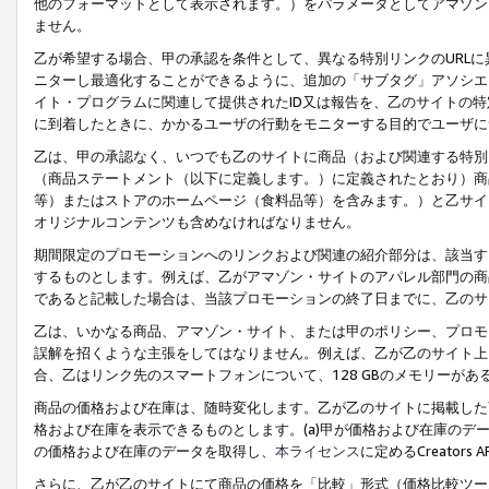
他のフォーマットとして表示されます。）をパラメータとしてアマゾン
ません。
乙が希望する場合、甲の承認を条件として、異なる特別リンクのURL
ニターし最適化することができるように、追加の「サブタグ」アソシエ
イト・プログラムに関連して提供されたID又は報告を、乙のサイトの
に到着したときに、かかるユーザの行動をモニターする目的でユーザに
乙は、甲の承認なく、いつでも乙のサイトに商品（および関連する特別
（商品ステートメント（以下に定義します。）に定義されたとおり）商
等）またはストアのホームページ（食料品等）を含みます。）と乙サイ
オリジナルコンテンツも含めなければなりません。
期間限定のプロモーションへのリンクおよび関連の紹介部分は、該当す
するものとします。例えば、乙がアマゾン・サイトのアパレル部門の商
であると記載した場合は、当該プロモーションの終了日までに、乙のサ
乙は、いかなる商品、アマゾン・サイト、または甲のポリシー、プロモ
誤解を招くような主張をしてはなりません。例えば、乙が乙のサイト上に
合、乙はリンク先のスマートフォンについて、128 GBのメモリーが
商品の価格および在庫は、随時変化します。乙が乙のサイトに掲載した
格および在庫を表示できるものとします。(a)甲が価格および在庫のデータを
の価格および在庫のデータを取得し、
本ライセンス
に定めるCreator
さらに、乙が乙のサイトにて商品の価格を「比較」形式（価格比較ツー