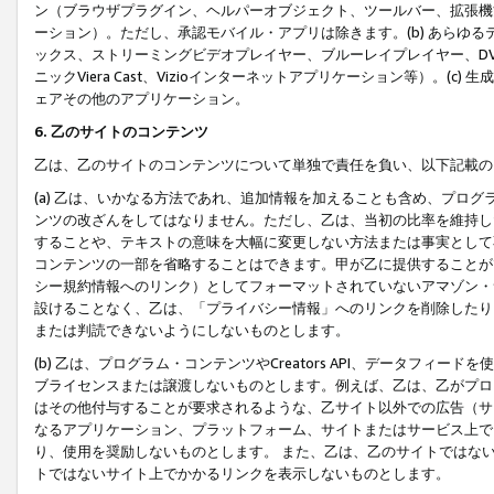
ン（ブラウザプラグイン、ヘルパーオブジェクト、ツールバー、拡張機
ーション）。ただし、承認モバイル・アプリは除きます。(b) あらゆ
ックス、ストリーミングビデオプレイヤー、ブルーレイプレイヤー、DVDプ
ニックViera Cast、Vizioインターネットアプリケーション等）。(
ェアその他のアプリケーション。
6. 乙のサイトのコンテンツ
乙は、乙のサイトのコンテンツについて単独で責任を負い、以下記載の
(a) 乙は、いかなる方法であれ、追加情報を加えることも含め、プロ
ンツの改ざんをしてはなりません。ただし、乙は、当初の比率を維持し
することや、テキストの意味を大幅に変更しない方法または事実として
コンテンツの一部を省略することはできます。甲が乙に提供することが
シー規約情報へのリンク）としてフォーマットされていないアマゾン・
設けることなく、乙は、「プライバシー情報」へのリンクを削除したり
または判読できないようにしないものとします。
(b) 乙は、プログラム・コンテンツやCreators API、データフ
ブライセンスまたは譲渡しないものとします。例えば、乙は、乙がプロ
はその他付与することが要求されるような、乙サイト以外での広告（サ
なるアプリケーション、プラットフォーム、サイトまたはサービス上で
り、使用を奨励しないものとします。 また、乙は、乙のサイトではな
トではないサイト上でかかるリンクを表示しないものとします。