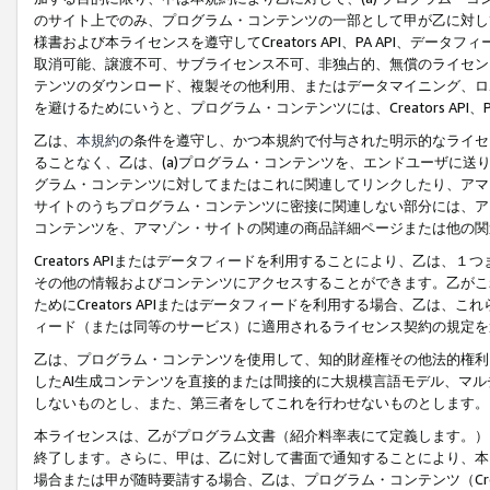
のサイト上でのみ、プログラム・コンテンツの一部として甲が乙に対し
様書および本ライセンスを遵守してCreators API、PA API、
取消可能、譲渡不可、サブライセンス不可、非独占的、無償のライセン
テンツのダウンロード、複製その他利用、またはデータマイニング、ロ
を避けるためにいうと、プログラム・コンテンツには、Creators AP
乙は、
本規約
の条件を遵守し、かつ本規約で付与された明示的なライセ
ることなく、乙は、(a)プログラム・コンテンツを、エンドユーザに
グラム・コンテンツに対してまたはこれに関連してリンクしたり、アマ
サイトのうちプログラム・コンテンツに密接に関連しない部分には、ア
コンテンツを、アマゾン・サイトの関連の商品詳細ページまたは他の関
Creators APIまたはデータフィードを利用することにより、乙は、
その他の情報およびコンテンツにアクセスすることができます。乙がこ
ためにCreators APIまたはデータフィードを利用する場合、乙は、こ
ィード（または同等のサービス）に適用されるライセンス契約の規定を
乙は、プログラム・コンテンツを使用して、知的財産権その他法的権利
したAI生成コンテンツを直接的または間接的に大規模言語モデル、マ
しないものとし、また、第三者をしてこれを行わせないものとします。
本ライセンスは、乙がプログラム文書（紹介料率表にて定義します。）
終了します。さらに、甲は、乙に対して書面で通知することにより、本
場合または甲が随時要請する場合、乙は、プログラム・コンテンツ（Cre