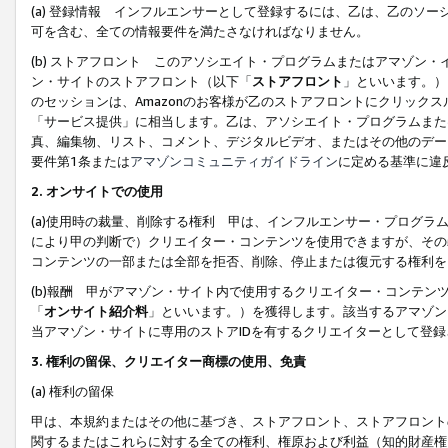
(a) 登録情報 インフルエンサーとして登録するには、乙は、乙のソ
可を含む、全ての情報要件を満たさなければなりません。
(b) ストアフロント このアソシエイト・プログラムまたはアマゾン
ン・サイトのストアフロント（以下「
ストアフロント
」といいます。）
のセッションは、Amazonのお客様が乙のストアフロントにクリック
「サービス提供」に相当します。乙は、アソシエイト・プログラムまた
真、編集物、リスト、コメント、デジタルビデオ、またはその他のデー
要件第1条または
アマゾンコミュニティガイドライン
に定める基準に違
2.
オンサイトでの使用
(a)使用時の裁量、削除する権利 甲は、インフルエンサー・プログラ
により甲の判断で）クリエイター・コンテンツを使用できますが、その
コンテンツの一部または全部を拒否、削除、停止または復元する権利を
(b)報酬 甲がアマゾン・サイト内で使用するクリエイター・コンテン
「
オンサイト紹介料
」といいます。）を獲得します。該当するアマゾン
当アマゾン・サイトに専用のストアIDを有するクリエイターとして登
3.
権利の留保、クリエイター商標の使用、免責
(a) 権利の留保
甲は、本規約またはその他に基づき、ストアフロント、ストアフロント
関するまたはこれらに対する全ての権利、権原および利益（知的財産権