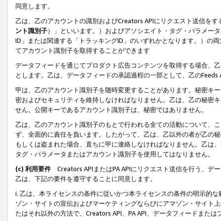
同意します。
乙は、乙のアカウントの識別およびCreators APIにリクエスト送
ント識別子
）」といいます。）およびアソシエイト・タグ・パラメータ（
ID」または関連する「トラッキングID」のいずれかとなります。）の両方
てアカウント識別子を取得することができます
データフィードを通じてプロダクト広告コンテンツを取得する場合、乙は、Cre
とします。乙は、データフィードの承認過程の一部として、乙のFeeds
甲は、乙のアカウント識別子を随時変更することがあります。秘密キー
密およびセキュリティを維持しなければなりません。乙は、乙の秘密キ
せん。公開キーであるアカウント識別子は、秘密ではありません。
乙は、乙のアカウント識別子のもとで行われる全ての活動について、こ
ず、全面的に責任を負います。したがって、乙は、乙以外の者が乙の秘
もしくは盗まれた場合、直ちに甲に連絡しなければなりません。乙は、
タグ・パラメータまたはアカウント識別子を使用してはなりません。
(c) 利用要件
Creators APIまたはPA APIにリクエスト送信を
乙は、下記の要件を遵守することに同意します。
i. 乙は、本ライセンスの条件に従いかつ本ライセンスの条件の明示的
ゾン・サイトの宣伝およびマーケティングならびにアマゾン・サイト上
たはそれ以外の方法で、Creators API、PA API、データフィー