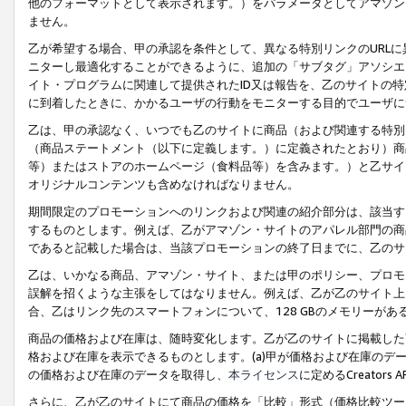
他のフォーマットとして表示されます。）をパラメータとしてアマゾン
ません。
乙が希望する場合、甲の承認を条件として、異なる特別リンクのURL
ニターし最適化することができるように、追加の「サブタグ」アソシエ
イト・プログラムに関連して提供されたID又は報告を、乙のサイトの
に到着したときに、かかるユーザの行動をモニターする目的でユーザに
乙は、甲の承認なく、いつでも乙のサイトに商品（および関連する特別
（商品ステートメント（以下に定義します。）に定義されたとおり）商
等）またはストアのホームページ（食料品等）を含みます。）と乙サイ
オリジナルコンテンツも含めなければなりません。
期間限定のプロモーションへのリンクおよび関連の紹介部分は、該当す
するものとします。例えば、乙がアマゾン・サイトのアパレル部門の商
であると記載した場合は、当該プロモーションの終了日までに、乙のサ
乙は、いかなる商品、アマゾン・サイト、または甲のポリシー、プロモ
誤解を招くような主張をしてはなりません。例えば、乙が乙のサイト上に
合、乙はリンク先のスマートフォンについて、128 GBのメモリーが
商品の価格および在庫は、随時変化します。乙が乙のサイトに掲載した
格および在庫を表示できるものとします。(a)甲が価格および在庫のデータを
の価格および在庫のデータを取得し、
本ライセンス
に定めるCreator
さらに、乙が乙のサイトにて商品の価格を「比較」形式（価格比較ツー