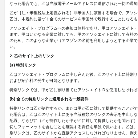
なった場合でも、乙は当該電子メールアドレスに送信された一切の通知
乙が［注：米租税法上定義される］非米国人に該当する場合で、アソシ
乙は、本規約に基づく全てのサービスを米国外で履行することになるも
アソシエイト・プログラムへの参加は無料であり、甲はアソシエイト・
ます。甲はいかなる企業に対しても、甲のアソシエイトに対して有料の
のため、このような企業が（アマゾンの名前を利用しようとする企業で
い。
2. 乙のサイト上のリンク
(a) 特別リンク
乙はアソシエイト・プログラムに申し込んだ後、乙のサイト上に特別リ
および紹介料の発生が可能となります。
特別リンクでは、甲が乙に割り当てたアソシエイトIDを使用しなけれ
(b) 全ての特別リンクに適用される一般要件
特別リンクは乙が制作するか、または甲が乙に対して提供することがで
た場合は、乙は乙のサイト上にある当該種類のリンクの表示を中止しな
配置、ならびに（乙が制作したか甲が乙に対して提供したかを問わず）
切なフォーマットを含むことを確認する責任を単独で負います。乙は、
別リンクは、乙のサイトから直接アクセスしなければなりません。例えば、