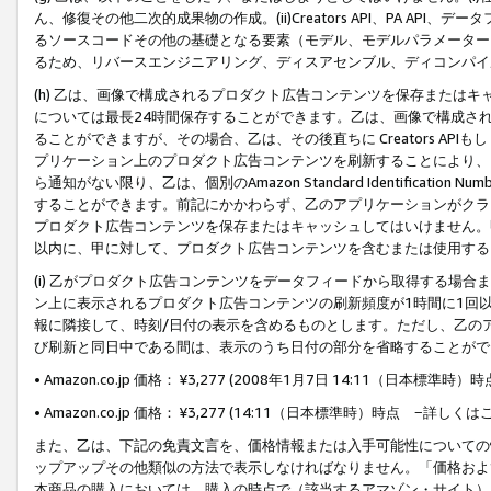
ん、修復その他二次的成果物の作成。(ii)Creators API、PA 
るソースコードその他の基礎となる要素（モデル、モデルパラメーター
るため、リバースエンジニアリング、ディスアセンブル、ディコンパイ
(h) 乙は、画像で構成されるプロダクト広告コンテンツを保存または
については最長24時間保存することができます。乙は、画像で構成さ
ることができますが、その場合、乙は、その後直ちに Creators AP
プリケーション上のプロダクト広告コンテンツを刷新することにより、
ら通知がない限り、乙は、個別のAmazon Standard Identification Nu
することができます。前記にかかわらず、乙のアプリケーションがクラ
プロダクト広告コンテンツを保存またはキャッシュしてはいけません。
以内に、甲に対して、プロダクト広告コンテンツを含むまたは使用する
(i) 乙がプロダクト広告コンテンツをデータフィードから取得する場合または
ン上に表示されるプロダクト広告コンテンツの刷新頻度が1時間に1回
報に隣接して、時刻/日付の表示を含めるものとします。ただし、乙の
び刷新と同日中である間は、表示のうち日付の部分を省略することがで
• Amazon.co.jp 価格： ¥3,277 (2008年1月7日 14:11（日本標準
• Amazon.co.jp 価格： ¥3,277 (14:11（日本標準時）時点 −詳しくは
また、乙は、下記の免責文言を、価格情報または入手可能性についての
ップアップその他類似の方法で表示しなければなりません。「価格およ
本商品の購入においては、購入の時点で（該当するアマゾン・サイト）