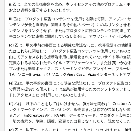
ii. 乙は、全ての仕様書類を含め、本ライセンスその他のプログラム
および資料を遵守するものとします。
iii. 乙は、プロダクト広告コンテンツを使用する際は毎回、アマゾ
ンテンツが最も直接的に関連するその他のページ）にのみリンクさせる
ンテンツをリンクさせず、またはプロダクト広告コンテンツに関連して
告コンテンツに密接に関連していない部分は、アマゾン・サイト以外の
(d) 乙は、甲の事前の書面による明確な承諾なしに、携帯電話その他
たはこれらに関連して、プロダクト広告コンテンツを使用しないものと
由してアクセスされる携帯端末用に最適化されていないサイト等の当該端
定義される承認されたモバイル・アプリケーション、または(3)いか
ブルまたは衛星ボックス、ストリーミングビデオプレイヤー、ブルーレイ
TV、ソニーBravia、パナソニックViera Cast、Vizioインター
(e) 乙は、甲の事前の書面による明確な承諾なしに、プロダクト広告
で商品を提供する個人もしくは企業が使用するためのソフトウェアもしくはその
ドにアクセスまたは利用しないものとします。
(f) 乙は、以下のことをしてはいけません。(i)方法を問わず、Creator
レクトマーケティング、スパミング、販売者または顧客が希望しない連
ること、(iii)Creators API、PA API、データフィード、プ
一切の表示を、削除、隠蔽、変更または見えなくしたり、読めなくした
(g) 乙は、以下のことをしたり、またはしようとしてはいけません。(