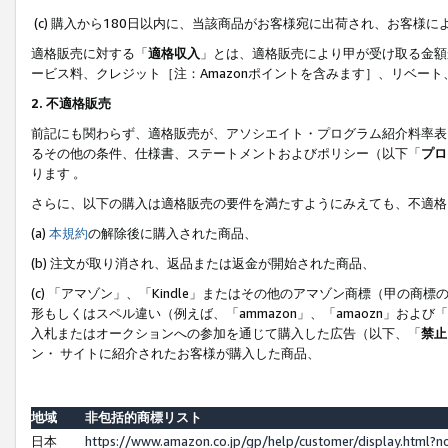
(c) 購入から180日以内に、当該商品がお客様宛に出荷され、お客
適格販売に対する「
適格収入
」とは、適格販売により甲が受け取る金額
ービス料、クレジット［注：Amazonポイントを含みます］、リベー
2. 不適格販売
前記にも関わらず、適格販売が、アソシエイト・プログラム紹介料率表
るその他の条件、仕様書、ステートメントおよびポリシー（以下「
プロ
ります 。
さらに、以下の購入は適格販売の要件を満たすようにみえても、不適格
(a)
本規約
の解除後に購入された商品、
(b) 注文が取り消され、返品または返金が開始された商品、
(c) 「アマゾン」、「Kindle」またはその他のアマゾン商標（甲
形もしくはスペル違い（例えば、「ammazon」、「amaozn」およ
入札またはオークションへの参加を通じて購入した広告（以下、「
禁止
ン・ サイトに紹介されたお客様が購入した商品、
地域
非包括的商標リスト
日本
https://www.amazon.co.jp/gp/help/customer/display.html