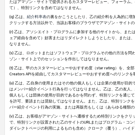
たはアマゾン・サイトで提供されるカスタマーレビュー、フォーラム、
て）、特別リンクを含めてはなりません。
(q) 乙は、
紹介料率表
の裏をかこうとしたり、乙の紹介料を人為的に増
クリックする方法以外で、当該お客様のブラウザでアマゾン・サイトの
(r) 乙は、アソシエイト・プログラムに参加する他のサイトから、ま
ェア経由を含めて）妨害またはリダイレクトしようとしたり、または、
なりません。
(s) 乙は、ロボットまたはソフトウェア・プログラムその他の方法を
ゾン・サイト上でのセッションを作出してはなりません。
(t) 乙は、甲のカスタマーレビューやおすすめ度（star rating
Creators APIを経由してカスタマーレビューやおすすめ度へのリンク
(u) 乙は、乙自身の使用またはその他の個人もしくは企業の使用が目
はメンバー紹介イベント行為を行ってはなりません。乙は、乙の友人、
個人もしくは団体の使用が目的であるかを問わず、特別リンクを通じて
を許可、要請または奨励してはなりません。また、乙は、特別リンクを
バー紹介イベント行為の実施、または再販売もしくは（あらゆる種類の
(v) 乙は、お客様がアマゾン・サイトへ遷移するため特別リンクをク
で、特別リンクが設置された乙のサイトのURLまたはプログラム・コ
ダイレクトページの利用によるものも含め）クローク（覆う）、ハイド