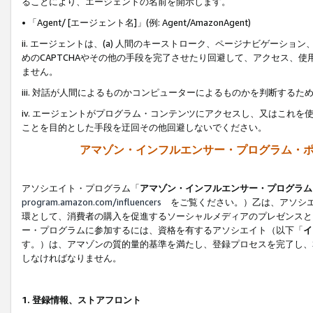
ることにより、エージェントの名前を開示します。
• 「Agent/ [エージェント名]」(例: Agent/AmazonAgent)
ii. エージェントは、(a) 人間のキーストローク、ページナビゲーシ
めのCAPTCHAやその他の手段を完了させたり回避して、アクセス、
ません。
iii. 対話が人間によるものかコンピューターによるものかを判断する
iv. エージェントがプログラム・コンテンツにアクセスし、又はこれ
ことを目的とした手段を迂回その他回避しないでください。
アマゾン・インフルエンサー・プログラム・
アソシエイト・プログラム「
アマゾン・インフルエンサー・プログラム
program.amazon.com/influencers
をご覧ください。）乙は、アソシエ
環として、消費者の購入を促進するソーシャルメディアのプレゼンスと
ー・プログラムに参加するには、資格を有するアソシエイト（以下「
イ
す。）は、アマゾンの質的量的基準を満たし、登録プロセスを完了し、
しなければなりません。
1.
登録情報、ストアフロント