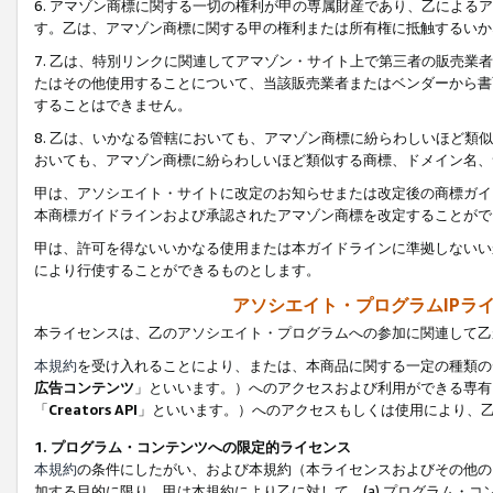
6. アマゾン商標に関する一切の権利が甲の専属財産であり、乙によ
す。乙は、アマゾン商標に関する甲の権利または所有権に抵触するいか
7. 乙は、特別リンクに関連してアマゾン・サイト上で第三者の販売
たはその他使用することについて、当該販売業者またはベンダーから書
することはできません。
8. 乙は、いかなる管轄においても、アマゾン商標に紛らわしいほど
おいても、アマゾン商標に紛らわしいほど類似する商標、ドメイン名、
甲は、アソシエイト・サイトに改定のお知らせまたは改定後の商標ガイ
本商標ガイドラインおよび承認されたアマゾン商標を改定することがで
甲は、許可を得ないいかなる使用または本ガイドラインに準拠しないい
により行使することができるものとします。
アソシエイト・プログラムIPラ
本ライセンスは、乙のアソシエイト・プログラムへの参加に関連して乙
本規約
を受け入れることにより、または、本商品に関する一定の種類の
広告コンテンツ
」といいます。）へのアクセスおよび利用ができる専有
「
Creators API
」といいます。）へのアクセスもしくは使用により、
1. プログラム・コンテンツへの限定的ライセンス
本規約
の条件にしたがい、および本規約（本ライセンスおよびその他の
加する目的に限り、甲は本規約により乙に対して、(a) プログラム・コ