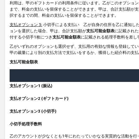
利用は、甲のギフトカードの利用条件に従います。乙がこのオプション
まで、料金の支払いを留保することができます。甲は、合計支払額が支
択するまでの間、料金の支払いを留保することができます。
支払オプション 3:
小切手による支払い 乙が自身の住所を乙に通知し
ョンを選択した場合、甲は、合計支払額が
支払可能金額表
に記載された
付する小切手1枚につき
支払可能金額表
に記載される処理手数料を差し
乙がいずれのオプションも選択せず、支払用の有効な情報も登録してい
甲の裁量により別の支払方法で支払いをするか、獲得した紹介料の支払
支払可能金額表
支払オプション1 (振込)
支払オプション2 (ギフトカード)
支払オプション3 (小切手)
小切手処理手数料
乙のアカウントが少なくとも1年にわたっていかなる実質的な活動を行