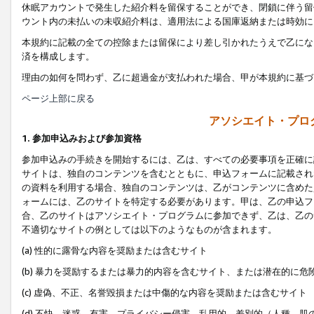
休眠アカウントで発生した紹介料を留保することができ、閉鎖に伴う留
ウント内の未払いの未収紹介料は、適用法による国庫返納または時効に
本規約に記載の全ての控除または留保により差し引かれたうえで乙にな
済を構成します。
理由の如何を問わず、乙に超過金が支払われた場合、甲が本規約に基づ
ページ上部に戻る
アソシエイト・プロ
1. 参加申込みおよび参加資格
参加申込みの手続きを開始するには、乙は、すべての必要事項を正確に
サイトは、独自のコンテンツを含むとともに、申込フォームに記載され
の資料を利用する場合、独自のコンテンツは、乙がコンテンツに含めた
ォームには、乙のサイトを特定する必要があります。甲は、乙の申込フ
合、乙のサイトはアソシエイト・プログラムに参加できず、乙は、乙の
不適切なサイトの例としては以下のようなものが含まれます。
(a) 性的に露骨な内容を奨励または含むサイト
(b) 暴力を奨励するまたは暴力的内容を含むサイト、または潜在的に
(c) 虚偽、不正、名誉毀損または中傷的な内容を奨励または含むサイト
(d) 不快、迷惑、有害、プライバシー侵害、乱用的、差別的（人種、