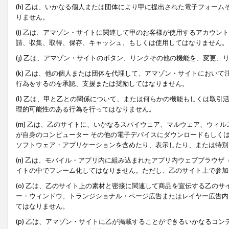
(h) 乙は、いかなる個人または団体により甲に提出された電子フォー
りません。
(i) 乙は、アマゾン・サイトに関連して甲のお客様が使用するアカウ
請、収集、取得、保存、キャッシュ、もしくは使用してはなりません。
(j) 乙は、アマゾン・サイトのボタン、リンクその他の機能を、変更
(k) 乙は、他の個人または団体を代理して、アマゾン・サイトにおい
行為をするのを承認、支援または奨励してはなりません。
(l) 乙は、甲と乙との関係について、または何らかの機能もしくは取
理的可能性のある行為を行ってはなりません。
(m) 乙は、乙のサイトに、いかなるスパイウェア、マルウェア、ウィ
が自身のコンピューター その他の電子デバイスにダウンロードもしく
ソフトウェア・アプリケーションを含めたり、表示したり、または特別
(n) 乙は、モバイル・アプリ内に組み込まれたアプリ内ウェブブラウザ
イトの中でフレーム化してはなりません。ただし、乙のサイト上で参加
(o) 乙は、乙のサイト上の素材と密接に関連して商品を宣伝する乙の
ー・ウィンドウ、トランジショナル・ページ広告またはレイヤー広告内
てはなりません。
(p) 乙は、アマゾン・サイトに乙が掲載することができるいかなるコ