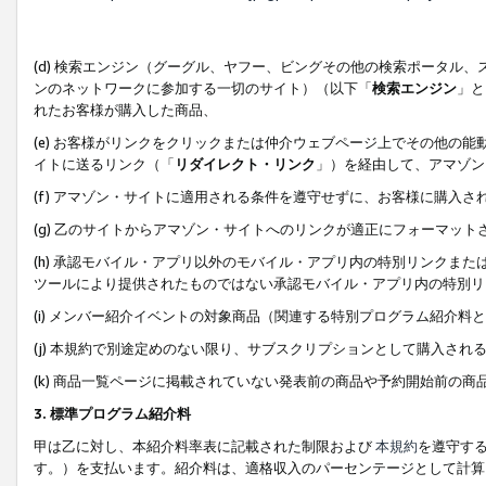
(d) 検索エンジン（グーグル、ヤフー、ビングその他の検索ポータル
ンのネットワークに参加する一切のサイト）（以下「
検索エンジン
」と
れたお客様が購入した商品、
(e) お客様がリンクをクリックまたは仲介ウェブページ上でその他の
イトに送るリンク（「
リダイレクト・リンク
」）を経由して、アマゾン
(f) アマゾン・サイトに適用される条件を遵守せずに、お客様に購入さ
(g) 乙のサイトからアマゾン・サイトへのリンクが適正にフォーマッ
(h) 承認モバイル・アプリ以外のモバイル・アプリ内の特別リンクまたはC
ツールにより提供されたものではない承認モバイル・アプリ内の特別リ
(i) メンバー紹介イベントの対象商品（関連する特別プログラム紹介料と
(j) 本規約で別途定めのない限り、サブスクリプションとして購入され
(k) 商品一覧ページに掲載されていない発表前の商品や予約開始前の商
3. 標準プログラム紹介料
甲は乙に対し、本紹介料率表に記載された制限および
本規約
を遵守す
す。）を支払います。紹介料は、適格収入のパーセンテージとして計算