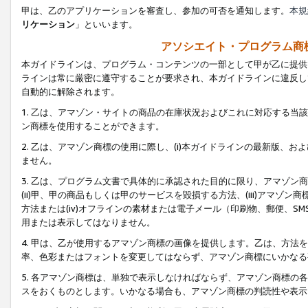
甲は、乙のアプリケーションを審査し、参加の可否を通知します。
本規
リケーション
」といいます。
アソシエイト・プログラム商
本ガイドラインは、プログラム・コンテンツの一部として甲が乙に提供
ラインは常に厳密に遵守することが要求され、本ガイドラインに違反し
自動的に解除されます。
1. 乙は、アマゾン・サイトの商品の在庫状況およびこれに対応する
ン商標を使用することができます。
2. 乙は、アマゾン商標の使用に際し、(i)本ガイドラインの最新版、およ
ません。
3. 乙は、プログラム文書で具体的に承認された目的に限り、アマゾン
(ii)甲、甲の商品もしくは甲のサービスを毀損する方法、(iii)アマ
方法または(iv)オフラインの素材または電子メール（印刷物、郵便、S
用または表示してはなりません。
4. 甲は、乙が使用するアマゾン商標の画像を提供します。乙は、方
率、色彩またはフォントを変更してはならず、アマゾン商標にいかなる
5. 各アマゾン商標は、単独で表示しなければならず、アマゾン商標
スをおくものとします。いかなる場合も、アマゾン商標の判読性や表示