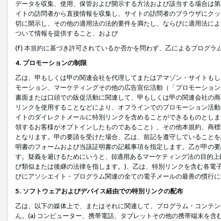
データを収集、使用、保管および開示する方法および該当する場合は第
イトの訪問者から直接情報を収集し、サイトの訪問者のブラウザにクッ
切に開示し、その他の適用法の法的要件を満たし、ならびに適用法によ
ついて情報を提供すること、および
(f)
本規約
に基づき許可されているか否かを問わず、乙によるプログラ
4. プロモーションの制限
乙は、甲もしくは甲の関連会社を代理してまたはアマゾン・サイトもし
モーション、マーケティングその他の広告宣伝活動（「プロモーション
書面または口頭での販促活動に関連して、甲もしくは甲の関連会社の商
リンクを使用することなどにより、オフラインでのプロモーション活動
イトのダイレクトメールに特別リンクを含めることができるものとしま
領するお客様がオプトインしたものであること）、その他本規約、商標
となります。甲の要請を受けた場合、乙は、前記を遵守していることを
明書のフォームおよび当該証明書の記載事項を指定します。乙が甲の要
す。疑義を避けるためにいうと、(i)適用あるマーケティング法の目的上(例
び類似または後継の法律を指します。)、乙は、特別リンクを含む各電子
びにアソシエイト・プログラム関連の全ての電子メールの最善の慣行に
5. ソフトウェアおよびデバイス経由での特別リンクの配布
乙は、以下の媒体上で、またはそれに関連して、プログラム・コンテン
ん。(a) コンピューター、携帯電話、タブレットその他の携帯端末を