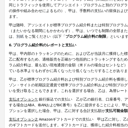
同じトラフィックを使用してアソシエイト・プログラムと別のプログラ
の操作や組み合わせによるもの）、甲は、手数料の支払いの留保および
ます。
甲は随時、アソシエイトが標準プログラム紹介料または特別プログラム
（またいかなる期間にもかかわらず）、甲は、いつでも制限の全部また
は、
別紙
をご覧ください（以下「
プログラム紹介料の制限
」といいま
6. プログラム紹介料のレポートと支払い
甲は、甲内部のトラッキングのために、および乙が当該月に獲得した標
乙に配布するため、適格販売を正確かつ包括的にトラッキングするため
ラム紹介料は、最も近い現地通貨の金額（米ドルの場合はセントなど）
ている水準よりもわずかに高くなったり低くなったりすることがありま
甲は、乙が標準プログラム紹介料および特別プログラム紹介料を獲得し
ゾン・サイトの初期設定通貨で標準プログラム紹介料および特別プログ
いを受け取ることもできます。これを選択する場合、乙は、為替レート
支払オプション1:
銀行振込での支払い 乙が乙の銀行名、口座番号、ア
する場合はABA、IBANおよびBIC番号）を乙に提供することにより
プションを選択した場合、甲は、乙に対する合計支払額が
支払可能金額
支払オプション2:
Amazonギフトカードでの支払い 甲は乙に対し、
のギフトカードを送付します。ギフトカードは、獲得した紹介料相当の