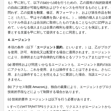
も）甲に対して、以下の(a)から(d)を行うための、乙の固有の知的
の自由に譲渡が可能な権利およびライセンスを付与するものとします。(
問わず、乙の提案を翻案、修正、再フォーマット、および派生作品を制
こと（ただし、甲はその義務を負いません。）。(d)他の個人または企
リジナル作品または合法的に取得したものであることならびに(Z)甲
めて、いかなる個人または企業の権利も侵害しないことを保証します。
要とする支援を甲に対して提供することに同意します。
4. エージェント
本項の条件（以下「
エージェント規約
」といいます。）は、乙がプログ
を使用、許可、有効化又は配置する場合に適用されます。エージェント
により、自律的または半自律的な行動をとるソフトウェアまたはサービ
(a) 透明性および同意 いかなるエージェントも、エージェント規約の
にアクセスし、これを使用、または操作することはできません。さらに、
用、または操作することを控えるように要請した場合、当該エージェン
きません。
(b) アクセス制限 Amazonは、独自の裁量により、エージェント
技術的手段などによって制限する場合があります。
(c) 技術的要件 エージェントは以下を行う必要があります。
i. すべてのHTTP/HTTPSリクエストで、リクエストがエージェ