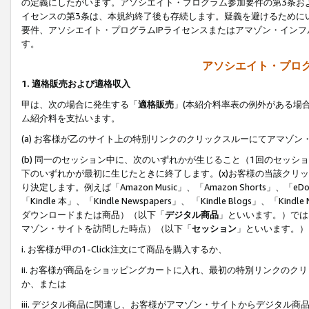
の定義にしたがいます。アソシエイト・プログラム参加要件の第3条お
イセンスの第3条は、本規約終了後も存続します。疑義を避けるためにい
要件、アソシエイト・プログラムIPライセンスまたはアマゾン・イン
す。
アソシエイト・プログ
1. 適格販売および適格収入
甲は、次の場合に発生する「
適格販売
」(本紹介料率表の例外がある場
ム紹介料を支払います。
(a) お客様が乙のサイト上の特別リンクのクリックスルーにてアマゾン
(b) 同一のセッション中に、次のいずれかが生じること（1回のセッ
下のいずれかが最初に生じたときに終了します。(x)お客様の当該クリッ
り決定します。例えば「Amazon Music」、「Amazon Shorts」、「eDo
「Kindle 本」、「Kindle Newspapers」、 「Kindle Blogs」、「
ダウンロードまたは商品）（以下「
デジタル商品
」といいます。）では
マゾン・サイトを訪問した時点）（以下「
セッション
」といいます。）
i. お客様が甲の1-Click注文にて商品を購入するか、
ii. お客様が商品をショッピングカートに入れ、最初の特別リンクの
か、または
iii. デジタル商品に関連し、お客様がアマゾン・サイトからデジタ