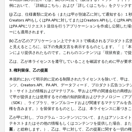
例において、「詳細はこちら」および「詳しくはこちら」をクリックす
(j) 乙は、仕様書類に定める（または甲が別途乙に対して通知する）
Creators APIもしくはPA APIに対してまたはCreators APIもしく
はPA APIにリクエスト送信を行うアプリケーションを作成し公開し
ーにも適用されます。
(k) 乙が乙のアプリケーション上でテキストで構成されるプロダクト
と見えるところに、以下の免責文言を表示するものとします。「［「本
ンにより提供されたものです。これらのコンテンツは「現状有姿」で提
乙は、乙が本ライセンスを遵守していることを確認するために甲が要求
3. 権利留保、乙の提案
本規約において明示的に定める制限されたライセンスを除いて、甲は、
ンツ、Creators API、PA API、データフィード、プロダクト
ト・サイト上の情報およびマテリアル、甲および甲の関連会社の商標お
て甲が提供または使用するその他の知的財産およびテクノロジー（アプ
（SDK）、ライブラリ、サンプルコードおよび関連するマテリアルを
権を含みます。）を留保するものとし、乙は、本ライセンスに基づきこ
乙が甲に対し、プログラム・コンテンツについて、またはアソシエイト
テキストまたはその他の情報もしくはコンテンツを提供した場合、また
案
」と総称します。）、乙は、甲に対して、乙の提案に関する一切の権