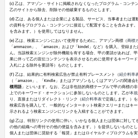
(c) 乙は、アマゾン・サイトに掲載されなくなったプログラム・コン
乙のサイトから除去、削除その他破棄するものとします。
(d) 乙は、ある個人または企業による製品、サービス、当事者または
の資料をプログラム・コンテンツに接近して配置することを含みます。
を含みます。）を使用してはなりません。
(e) 乙は、検索エンジンにおいて使用するために、アマゾン商標（
商標
「ammazon」、「amaozn」および「kindel」など）を購入
ん。当該検索エンジンが除外機能を有する場合、甲の要請があれば、甲
果に伴って乙の宣伝コンテンツを表示させるために使用するキーワード
入札による除外を要請等）ものとします。
(f) 乙は、結果的に有料検索広告が禁止有料プレースメント（
紹介料率
（「amazon」、「Kindle」またはアマゾンもしくはアマゾンの
標用語
」といいます。なお、乙は非包括的商標テーブルで甲の商標の非
上でのキーワード・オークションに参加しないものとします。乙が
本規
り、直接またはリダイレクト・リンク（
紹介料率表
で定義します。）を
検索広告を購入して、一般的なインターネット検索クエリーまたはキー
示されるよう検索エンジンにリンクを入稿することができます。
(g) 乙は、特別リンクの使用に伴い、いかなる個人または団体に対し
の他の組織への寄付その他の便益を含みます。）を提供しないものとし
個人または団体に奨励する「報奨」またはロイヤルティプログラムを実