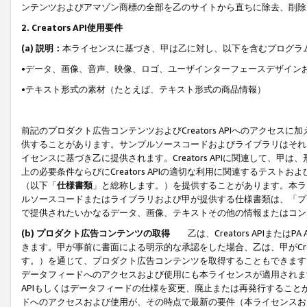
ンテンツおよびアマゾン商標の全部を乙のサイトから直ちに除去、削除
2. Creators API使用要件
(a) 説明：
本ライセンスに基づき、甲は乙に対し、以下を含むプログラ
•データ、画像、音声、映像、ロゴ、ユーザインターフェースデザイン
•テキスト形式の素材（たとえば、テキスト形式の商品情報）
前記のプロダクト広告コンテンツおよびCreators APIへのアクセスに
供することがあります。サンプルソースコードおよびライブラリはそれ
イセンスに基づき乙に提供されます。Creators APIに関連して
上の必要条件ならびにCreators APIの適切な利用に関連するテ
（以下「
仕様書類
」と総称します。）を提供することがあります。本ラ
ルソースコードまたはライブラリおよび甲が提供する仕様書類は、「プ
で提供されたいかなるデータ、画像、テキストその他の情報またはコン
(b) プロダクト広告コンテンツの取得
乙は、Creators APIま
きます。甲が事前に書面による明示的な承認をした場合、乙は、甲がCreator
す。）を通じて、プロダクト広告コンテンツを取得することもできます
データフィードへのアクセスおよび使用にも本ライセンスが適用されます。乙は
APIもしくはデータフィードの仕様を変更、廃止または再発行することがで
ドへのアクセスおよび使用が、その時点で最新の要件（本ライセンスお