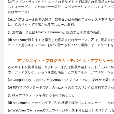
(a)アマゾン・サイトからリンクされるサイト上で販売される商品またはサ
しくはサービス、またはバナー広告、スポンサーリンクもしくはアマゾ
たはサービス）、
(b)乙がアルコール飲料の製造、卸売または頒布のライセンスを有す
に、乙のサイトで宣伝されるアルコール飲料、
(c) 処方薬、またはAmazon Pharmacyが販売するその他の商品、
(d) Amazonが除外すると指定した商品またはサービス。乙は、商品また
ラル上で提供するツールにおいて除外されている場合には、アラートを
アソシエイト・プログラム・モバイル・アプリケー
乙のサイトが携帯電話、タブレットまたは携帯用端末（以下「
モバイル
ウェア・アプリケーションを含む場合、乙のモバイル・アプリケーショ
(a) Google Play、AppleまたはAmazonアプリストアのいずれかで
(b) 無料でダウンロードでき、Amazonへの全てのリンクに無料でアク
(c) 独自のコンテンツを有するものであること、
(d) Amazonのショッピングアプリの機能を模倣（エミュレート）しな
(e) WebViewでAmazonのウェブページをホストまたはレンダリング