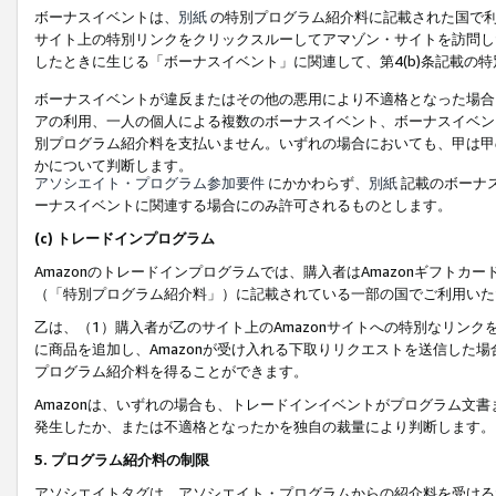
ボーナスイベントは、
別紙
の特別プログラム紹介料に記載された国で利
サイト上の特別リンクをクリックスルーしてアマゾン・サイトを訪問した
したときに生じる「ボーナスイベント」に関連して、第4(b)条記載の
ボーナスイベントが違反またはその他の悪用により不適格となった場合
アの利用、一人の個人による複数のボーナスイベント、ボーナスイベン
別プログラム紹介料を支払いません。いずれの場合においても、甲は甲
かについて判断します。
アソシエイト・プログラム参加要件
にかかわらず、
別紙
記載のボーナ
ーナスイベントに関連する場合にのみ許可されるものとします。
(c) トレードインプログラム
Amazonのトレードインプログラムでは、購入者はAmazonギフト
（「特別プログラム紹介料」）に記載されている一部の国でご利用いた
乙は、（1）購入者が乙のサイト上のAmazonサイトへの特別なリン
に商品を追加し、Amazonが受け入れる下取りリクエストを送信した場
プログラム紹介料を得ることができます。
Amazonは、いずれの場合も、トレードインイベントがプログラム文書
発生したか、または不適格となったかを独自の裁量により判断します。
5. プログラム紹介料の制限
アソシエイトタグは、アソシエイト・プログラムからの紹介料を受ける