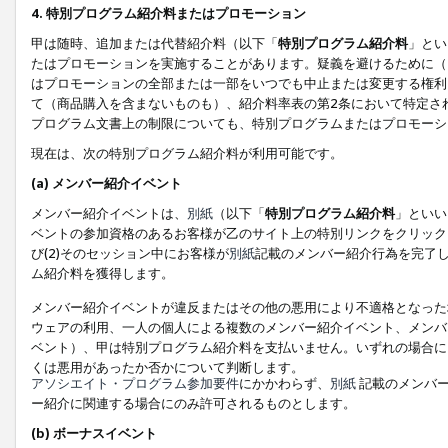
4. 特別プログラム紹介料またはプロモーション
甲は随時、追加または代替紹介料（以下「
特別プログラム紹介料
」とい
たはプロモーションを実施することがあります。疑義を避けるために（
はプロモーションの全部または一部をいつでも中止または変更する権利
て（商品購入を含まないものも）、紹介料率表の第2条において特定さ
プログラム文書上の制限についても、特別プログラムまたはプロモーシ
現在は、次の特別プログラム紹介料が利用可能です。
(a) メンバー紹介イベント
メンバー紹介イベントは、
別紙
（以下「
特別プログラム紹介料
」といい
ベントの参加資格のあるお客様が乙のサイト上の特別リンクをクリック
び(2)そのセッション中にお客様が
別紙
記載のメンバー紹介行為を完了
ム紹介料を獲得します。
メンバー紹介イベントが違反またはその他の悪用により不適格となった
ウェアの利用、一人の個人による複数のメンバー紹介イベント、メンバ
ベント）、甲は特別プログラム紹介料を支払いません。いずれの場合に
くは悪用があったか否かについて判断します。
アソシエイト・プログラム参加要件
にかかわらず、
別紙
記載のメンバー
ー紹介に関連する場合にのみ許可されるものとします。
(b) ボーナスイベント