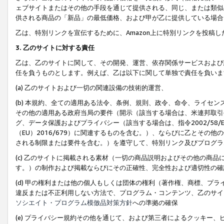
ェブサイトまたはその他の手段を通じて提供される、同じ、または類似
供される商品の「新品」の最低価格、および甲が乙に提供している場合
乙は、特別リンクを宣伝するために、Amazon上に特別リンクを投稿し
3. 乙のサイトに対する責任
乙は、乙のサイトに関して、その開発、運営、依存関係サービスおよび
任を負うものとします。例えば、乙は以下に関して単独で責任を負いま
(a) 乙のサイトおよび一切の関連設備の技術的運営、
(b) 本規約、全ての適用ある法令、条例、規則、政令、命令、ライセ
その他の適用ある政府当局の要件（開示（該当する場合は、米連邦取引
グ、データ保護およびプライバシー（該当する場合は、指令2002/58
（EU）2016/679）に関連するものを含む。）、ならびに乙とそ
される制限または要件を含む。）を遵守して、特別リンク及びプログラ
(c) 乙のサイトに掲載される素材（一切の商品説明およびその他の商
す。）の制作および掲載ならびにその正確性、完全性および適切性の確
(d) 甲の権利または他の個人もしくは団体の権利（著作権、商標、プ
違反または不正利用しない方法で、プログラム・コンテンツ、乙のサイ
ソシエイト・プログラム模倣品対策方針
への準拠の確保
(e) プライバシー規約その他を通じて、および第三者によるクッキー