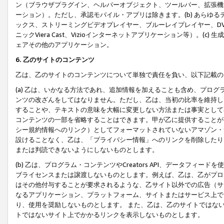
ン（ブラウザプラグイン、ヘルパーオブジェクト、ツールバー、拡張機
ーション）。ただし、承認モバイル・アプリは除きます。(b) あらゆ
ックス、ストリーミングビデオプレイヤー、ブルーレイプレイヤー、DVDプ
ニックViera Cast、Vizioインターネットアプリケーション等）。(
ェアその他のアプリケーション。
6. 乙のサイトのコンテンツ
乙は、乙のサイトのコンテンツについて単独で責任を負い、以下記載の
(a) 乙は、いかなる方法であれ、追加情報を加えることも含め、プロ
ンツの改ざんをしてはなりません。ただし、乙は、当初の比率を維持し
することや、テキストの意味を大幅に変更しない方法または事実として
コンテンツの一部を省略することはできます。甲が乙に提供することが
シー規約情報へのリンク）としてフォーマットされていないアマゾン・
設けることなく、乙は、「プライバシー情報」へのリンクを削除したり
または判読できないようにしないものとします。
(b) 乙は、プログラム・コンテンツやCreators API、データフ
ブライセンスまたは譲渡しないものとします。例えば、乙は、乙がプロ
はその他付与することが要求されるような、乙サイト以外での広告（サ
なるアプリケーション、プラットフォーム、サイトまたはサービス上で
り、使用を奨励しないものとします。 また、乙は、乙のサイトではな
トではないサイト上でかかるリンクを表示しないものとします。