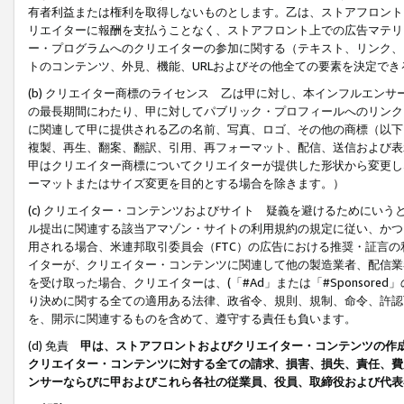
有者利益または権利を取得しないものとします。乙は、ストアフロントに
リエイターに報酬を支払うことなく、ストアフロント上での広告マテリア
ー・プログラムへのクリエイターの参加に関する（テキスト、リンク、
トのコンテンツ、外見、機能、URLおよびその他全ての要素を決定で
(b) クリエイター商標のライセンス 乙は甲に対し、本インフルエン
の最長期間にわたり、甲に対してパブリック・プロフィールへのリンク
に関連して甲に提供される乙の名前、写真、ロゴ、その他の商標（以下
複製、再生、翻案、翻訳、引用、再フォーマット、配信、送信および表
甲はクリエイター商標についてクリエイターが提供した形状から変更し
ーマットまたはサイズ変更を目的とする場合を除きます。）
(c) クリエイター・コンテンツおよびサイト 疑義を避けるためにい
ル提出に関連する該当アマゾン・サイトの利用規約の規定に従い、かつ、
用される場合、米連邦取引委員会（FTC）の広告における推奨・証言
イターが、クリエイター・コンテンツに関連して他の製造業者、配信業
を受け取った場合、クリエイターは、(「#Ad」または「#Sponsor
り決めに関する全ての適用ある法律、政省令、規則、規制、命令、許認
を、開示に関連するものを含めて、遵守する責任も負います。
(d) 免責
甲は、ストアフロントおよびクリエイター・コンテンツの作
クリエイター・コンテンツに対する全ての請求、損害、損失、責任、費
ンサーならびに甲およびこれら各社の従業員、役員、取締役および代表