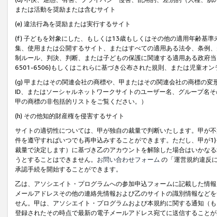
または活動を奨励または含むサイト
(e) 違法行為を奨励または実行するサイト
(f) 子どもを対象にした、もしくは13歳もしくはその他の適用年齢
集、使用または公開するサイト、またはすべての適用ある法令、条例、
制ルール、判決、判断、または子どもの保護に関連する適用ある政府当局の要
6501-6506)もしくはこれらに基づき公布された規則、または児童オ
(g) 甲またはその関連会社の商標や、甲またはその関連会社の商標の
ID、またはソーシャルネットワークサイトのユーザー名、グループ名
甲の商標の非包括的リストをご覧ください。）
(h) その他知的財産権を侵害するサイト
サイトの適切性については、甲が独自の裁量で判断いたします。甲が不
件を遵守すればいつでも再申込みすることができます。ただし、甲が1)
裁量で決定します）に基づき乙のアカウントを解除した場合はいかなる
うとすることはできません。
お問い合わせフォーム
の「運営規約違反に
承認手続を開始することができます。
乙は、アソシエイト・プログラムへの参加申込フォームに記載した情報
メールアドレスその他の連絡先情報および乙のサイトの識別情報などを
せん。甲は、アソシエイト・プログラムおよび本規約に関する通知（も
登録されたその時点で最新の電子メールアドレス宛てに送信することが