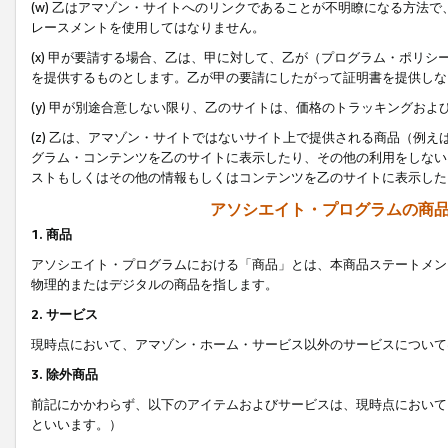
(w) 乙はアマゾン・サイトへのリンクであることが不明瞭になる方法
レースメントを使用してはなりません。
(x) 甲が要請する場合、乙は、甲に対して、乙が（プログラム・ポリ
を提供するものとします。乙が甲の要請にしたがって証明書を提供しな
(y) 甲が別途合意しない限り、乙のサイトは、価格のトラッキングお
(z) 乙は、アマゾン・サイトではないサイト上で提供される商品（例
グラム・コンテンツを乙のサイトに表示したり、その他の利用をしない
ストもしくはその他の情報もしくはコンテンツを乙のサイトに表示した
アソシエイト・プログラムの商
1. 商品
アソシエイト・プログラムにおける「商品」とは、本商品ステートメン
物理的またはデジタルの商品を指します。
2. サービス
現時点において、アマゾン・ホーム・サービス以外のサービスについて
3. 除外商品
前記にかかわらず、以下のアイテムおよびサービスは、現時点において
といいます。）