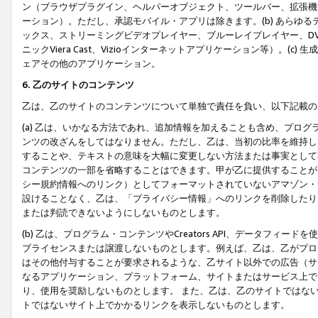
ン（ブラウザプラグイン、ヘルパーオブジェクト、ツールバー、拡張機
ーション）。ただし、承認モバイル・アプリは除きます。(b) あらゆ
ックス、ストリーミングビデオプレイヤー、ブルーレイプレイヤー、DVDプ
ニックViera Cast、Vizioインターネットアプリケーション等）。(
ェアその他のアプリケーション。
6. 乙のサイトのコンテンツ
乙は、乙のサイトのコンテンツについて単独で責任を負い、以下記載の
(a) 乙は、いかなる方法であれ、追加情報を加えることも含め、プロ
ンツの改ざんをしてはなりません。ただし、乙は、当初の比率を維持し
することや、テキストの意味を大幅に変更しない方法または事実として
コンテンツの一部を省略することはできます。甲が乙に提供することが
シー規約情報へのリンク）としてフォーマットされていないアマゾン・
設けることなく、乙は、「プライバシー情報」へのリンクを削除したり
または判読できないようにしないものとします。
(b) 乙は、プログラム・コンテンツやCreators API、データフ
ブライセンスまたは譲渡しないものとします。例えば、乙は、乙がプロ
はその他付与することが要求されるような、乙サイト以外での広告（サ
なるアプリケーション、プラットフォーム、サイトまたはサービス上で
り、使用を奨励しないものとします。 また、乙は、乙のサイトではな
トではないサイト上でかかるリンクを表示しないものとします。