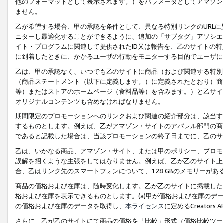
他のフォーマットとして表示されます。）をパラメータとしてアマゾン
ません。
乙が希望する場合、甲の承認を条件として、異なる特別リンクのURL
ニターし最適化することができるように、追加の「サブタグ」アソシエ
イト・プログラムに関連して提供されたID又は報告を、乙のサイトの
に到着したときに、かかるユーザの行動をモニターする目的でユーザに
乙は、甲の承認なく、いつでも乙のサイトに商品（および関連する特別
（商品ステートメント（以下に定義します。）に定義されたとおり）商
等）またはストアのホームページ（食料品等）を含みます。）と乙サイ
オリジナルコンテンツも含めなければなりません。
期間限定のプロモーションへのリンクおよび関連の紹介部分は、該当す
するものとします。例えば、乙がアマゾン・サイトのアパレル部門の商
であると記載した場合は、当該プロモーションの終了日までに、乙のサ
乙は、いかなる商品、アマゾン・サイト、または甲のポリシー、プロモ
誤解を招くような主張をしてはなりません。例えば、乙が乙のサイト上に
合、乙はリンク先のスマートフォンについて、128 GBのメモリーが
商品の価格および在庫は、随時変化します。乙が乙のサイトに掲載した
格および在庫を表示できるものとします。(a)甲が価格および在庫のデータを
の価格および在庫のデータを取得し、
本ライセンス
に定めるCreator
さらに、乙が乙のサイトにて商品の価格を「比較」形式（価格比較ツー