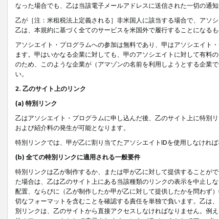
なった場合でも、乙は当該電子メールアドレスに送信された一切の通知
乙が［注：米租税法上定義される］非米国人に該当する場合で、アソシ
乙は、本規約に基づく全てのサービスを米国外で履行することになるも
アソシエイト・プログラムへの参加は無料であり、甲はアソシエイト・
ます。甲はいかなる企業に対しても、甲のアソシエイトに対して有料の
のため、このような企業が（アマゾンの名前を利用しようとする企業で
い。
2. 乙のサイト上のリンク
(a) 特別リンク
乙はアソシエイト・プログラムに申し込んだ後、乙のサイト上に特別リ
および紹介料の発生が可能となります。
特別リンクでは、甲が乙に割り当てたアソシエイトIDを使用しなけれ
(b) 全ての特別リンクに適用される一般要件
特別リンクは乙が制作するか、または甲が乙に対して提供することがで
た場合は、乙は乙のサイト上にある当該種類のリンクの表示を中止しな
配置、ならびに（乙が制作したか甲が乙に対して提供したかを問わず）
切なフォーマットを含むことを確認する責任を単独で負います。乙は、
別リンクは、乙のサイトから直接アクセスしなければなりません。例えば、