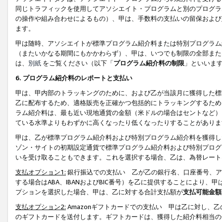
同じトラフィックを使用してアソシエイト・プログラムと別のプログラ
の操作や組み合わせによるもの）、甲は、手数料の支払いの留保および
ます。
甲は随時、アソシエイトが標準プログラム紹介料または特別プログラム
（またいかなる期間にもかかわらず）、甲は、いつでも制限の全部また
は、
別紙
をご覧ください（以下「
プログラム紹介料の制限
」といいま
6. プログラム紹介料のレポートと支払い
甲は、甲内部のトラッキングのために、および乙が当該月に獲得した標
乙に配布するため、適格販売を正確かつ包括的にトラッキングするため
ラム紹介料は、最も近い現地通貨の金額（米ドルの場合はセントなど）
ている水準よりもわずかに高くなったり低くなったりすることがありま
甲は、乙が標準プログラム紹介料および特別プログラム紹介料を獲得し
ゾン・サイトの初期設定通貨で標準プログラム紹介料および特別プログ
いを受け取ることもできます。これを選択する場合、乙は、為替レート
支払オプション1:
銀行振込での支払い 乙が乙の銀行名、口座番号、ア
する場合はABA、IBANおよびBIC番号）を乙に提供することにより
プションを選択した場合、甲は、乙に対する合計支払額が
支払可能金額
支払オプション2:
Amazonギフトカードでの支払い 甲は乙に対し、
のギフトカードを送付します。ギフトカードは、獲得した紹介料相当の