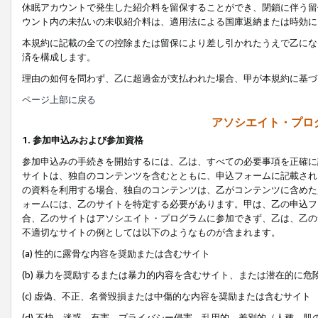
休眠アカウントで発生した紹介料を留保することができ、閉鎖に伴う留
ウント内の未払いの未収紹介料は、適用法による国庫返納または時効に
本規約に記載の全ての控除または留保により差し引かれたうえで乙にな
済を構成します。
理由の如何を問わず、乙に超過金が支払われた場合、甲が本規約に基づ
ページ上部に戻る
アソシエイト・プロ
1. 参加申込みおよび参加資格
参加申込みの手続きを開始するには、乙は、すべての必要事項を正確に
サイトは、独自のコンテンツを含むとともに、申込フォームに記載され
の資料を利用する場合、独自のコンテンツは、乙がコンテンツに含めた
ォームには、乙のサイトを特定する必要があります。甲は、乙の申込フ
合、乙のサイトはアソシエイト・プログラムに参加できず、乙は、乙の
不適切なサイトの例としては以下のようなものが含まれます。
(a) 性的に露骨な内容を奨励または含むサイト
(b) 暴力を奨励するまたは暴力的内容を含むサイト、または潜在的に
(c) 虚偽、不正、名誉毀損または中傷的な内容を奨励または含むサイト
(d) 不快、迷惑、有害、プライバシー侵害、乱用的、差別的（人種、