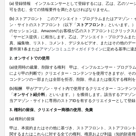
(a) 登録情報 インフルエンサーとして登録するには、乙は、乙のソ
可を含む、全ての情報要件を満たさなければなりません。
(b) ストアフロント このアソシエイト・プログラムまたはアマゾン
ン・サイトのストアフロント（以下「
ストアフロント
」といいます。）
のセッションは、Amazonのお客様が乙のストアフロントにクリック
「サービス提供」に相当します。乙は、アソシエイト・プログラムまた
真、編集物、リスト、コメント、デジタルビデオ、またはその他のデー
要件第1条または
アマゾンコミュニティガイドライン
に定める基準に違
2.
オンサイトでの使用
(a)使用時の裁量、削除する権利 甲は、インフルエンサー・プログラ
により甲の判断で）クリエイター・コンテンツを使用できますが、その
コンテンツの一部または全部を拒否、削除、停止または復元する権利を
(b)報酬 甲がアマゾン・サイト内で使用するクリエイター・コンテン
「
オンサイト紹介料
」といいます。）を獲得します。該当するアマゾン
当アマゾン・サイトに専用のストアIDを有するクリエイターとして登
3.
権利の留保、クリエイター商標の使用、免責
(a) 権利の留保
甲は、本規約またはその他に基づき、ストアフロント、ストアフロント
関するまたはこれらに対する全ての権利、権原および利益（知的財産権