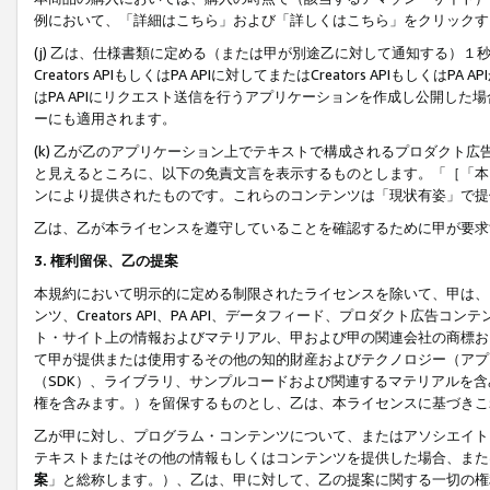
例において、「詳細はこちら」および「詳しくはこちら」をクリックす
(j) 乙は、仕様書類に定める（または甲が別途乙に対して通知する）
Creators APIもしくはPA APIに対してまたはCreators APIもしく
はPA APIにリクエスト送信を行うアプリケーションを作成し公開し
ーにも適用されます。
(k) 乙が乙のアプリケーション上でテキストで構成されるプロダクト
と見えるところに、以下の免責文言を表示するものとします。「［「本
ンにより提供されたものです。これらのコンテンツは「現状有姿」で提
乙は、乙が本ライセンスを遵守していることを確認するために甲が要求
3. 権利留保、乙の提案
本規約において明示的に定める制限されたライセンスを除いて、甲は、
ンツ、Creators API、PA API、データフィード、プロダクト
ト・サイト上の情報およびマテリアル、甲および甲の関連会社の商標お
て甲が提供または使用するその他の知的財産およびテクノロジー（アプ
（SDK）、ライブラリ、サンプルコードおよび関連するマテリアルを
権を含みます。）を留保するものとし、乙は、本ライセンスに基づきこ
乙が甲に対し、プログラム・コンテンツについて、またはアソシエイト
テキストまたはその他の情報もしくはコンテンツを提供した場合、また
案
」と総称します。）、乙は、甲に対して、乙の提案に関する一切の権