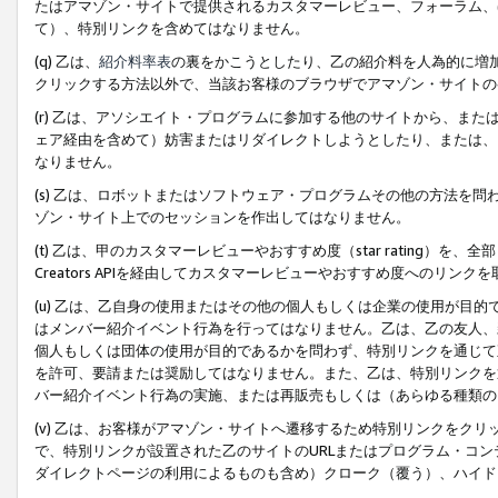
たはアマゾン・サイトで提供されるカスタマーレビュー、フォーラム、
て）、特別リンクを含めてはなりません。
(q) 乙は、
紹介料率表
の裏をかこうとしたり、乙の紹介料を人為的に増
クリックする方法以外で、当該お客様のブラウザでアマゾン・サイトの
(r) 乙は、アソシエイト・プログラムに参加する他のサイトから、ま
ェア経由を含めて）妨害またはリダイレクトしようとしたり、または、
なりません。
(s) 乙は、ロボットまたはソフトウェア・プログラムその他の方法を
ゾン・サイト上でのセッションを作出してはなりません。
(t) 乙は、甲のカスタマーレビューやおすすめ度（star rating
Creators APIを経由してカスタマーレビューやおすすめ度へのリンク
(u) 乙は、乙自身の使用またはその他の個人もしくは企業の使用が目
はメンバー紹介イベント行為を行ってはなりません。乙は、乙の友人、
個人もしくは団体の使用が目的であるかを問わず、特別リンクを通じて
を許可、要請または奨励してはなりません。また、乙は、特別リンクを
バー紹介イベント行為の実施、または再販売もしくは（あらゆる種類の
(v) 乙は、お客様がアマゾン・サイトへ遷移するため特別リンクをク
で、特別リンクが設置された乙のサイトのURLまたはプログラム・コ
ダイレクトページの利用によるものも含め）クローク（覆う）、ハイド