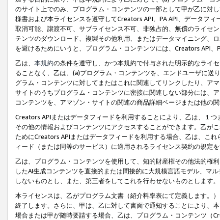
のサイト上でのみ、プログラム・コンテンツの一部として甲が乙に対し
様書および本ライセンスを遵守してCreators API、PA API、
取消可能、譲渡不可、サブライセンス不可、非独占的、無償のライセン
テンツのダウンロード、複製その他利用、またはデータマイニング、ロ
を避けるためにいうと、プログラム・コンテンツには、Creators AP
乙は、
本規約
の条件を遵守し、かつ本規約で付与された明示的なライセ
ることなく、乙は、(a)プログラム・コンテンツを、エンドユーザに
グラム・コンテンツに対してまたはこれに関連してリンクしたり、アマ
サイトのうちプログラム・コンテンツに密接に関連しない部分には、ア
コンテンツを、アマゾン・サイトの関連の商品詳細ページまたは他の関
Creators APIまたはデータフィードを利用することにより、乙は、
その他の情報およびコンテンツにアクセスすることができます。乙がこ
ためにCreators APIまたはデータフィードを利用する場合、乙は、こ
ィード（または同等のサービス）に適用されるライセンス契約の規定を
乙は、プログラム・コンテンツを使用して、知的財産権その他法的権利
したAI生成コンテンツを直接的または間接的に大規模言語モデル、マ
しないものとし、また、第三者をしてこれを行わせないものとします。
本ライセンスは、乙がプログラム文書（紹介料率表にて定義します。）
終了します。さらに、甲は、乙に対して書面で通知することにより、本
場合または甲が随時要請する場合、乙は、プログラム・コンテンツ（Cre