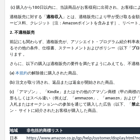
(c) 購入から180日以内に、当該商品がお客様宛に出荷され、お客
適格販売に対する「
適格収入
」とは、適格販売により甲が受け取る金額
ービス料、クレジット［注：Amazonポイントを含みます］、リベー
2. 不適格販売
前記にも関わらず、適格販売が、アソシエイト・プログラム紹介料率表
るその他の条件、仕様書、ステートメントおよびポリシー（以下「
プロ
ります 。
さらに、以下の購入は適格販売の要件を満たすようにみえても、不適格
(a)
本規約
の解除後に購入された商品、
(b) 注文が取り消され、返品または返金が開始された商品、
(c) 「アマゾン」、「Kindle」またはその他のアマゾン商標（甲
形もしくはスペル違い（例えば、「ammazon」、「amaozn」およ
入札またはオークションへの参加を通じて購入した広告（以下、「
禁止
ン・ サイトに紹介されたお客様が購入した商品、
地域
非包括的商標リスト
日本
https://www.amazon.co.jp/gp/help/customer/display.html