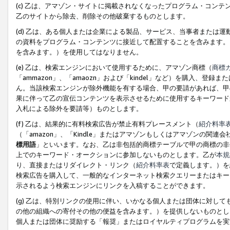
(c) 乙は、アマゾン・サイトに掲載されなくなったプログラム・コン
乙のサイトから除去、削除その他破棄するものとします。
(d) 乙は、ある個人または企業による製品、サービス、当事者または
の資料をプログラム・コンテンツに接近して配置することを含みます。
を含みます。）を使用してはなりません。
(e) 乙は、検索エンジンにおいて使用するために、アマゾン商標（
商標
「ammazon」、「amaozn」および「kindel」など）を購入
ん。当該検索エンジンが除外機能を有する場合、甲の要請があれば、甲
果に伴って乙の宣伝コンテンツを表示させるために使用するキーワード
入札による除外を要請等）ものとします。
(f) 乙は、結果的に有料検索広告が禁止有料プレースメント（
紹介料率
（「amazon」、「Kindle」またはアマゾンもしくはアマゾンの
標用語
」といいます。なお、乙は非包括的商標テーブルで甲の商標の非
上でのキーワード・オークションに参加しないものとします。乙が
本規
り、直接またはリダイレクト・リンク（
紹介料率表
で定義します。）を
検索広告を購入して、一般的なインターネット検索クエリーまたはキー
示されるよう検索エンジンにリンクを入稿することができます。
(g) 乙は、特別リンクの使用に伴い、いかなる個人または団体に対し
の他の組織への寄付その他の便益を含みます。）を提供しないものとし
個人または団体に奨励する「報奨」またはロイヤルティプログラムを実