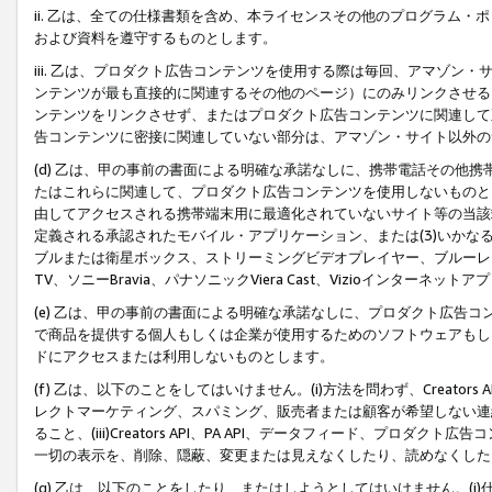
ii. 乙は、全ての仕様書類を含め、本ライセンスその他のプログラム
および資料を遵守するものとします。
iii. 乙は、プロダクト広告コンテンツを使用する際は毎回、アマゾ
ンテンツが最も直接的に関連するその他のページ）にのみリンクさせる
ンテンツをリンクさせず、またはプロダクト広告コンテンツに関連して
告コンテンツに密接に関連していない部分は、アマゾン・サイト以外の
(d) 乙は、甲の事前の書面による明確な承諾なしに、携帯電話その他
たはこれらに関連して、プロダクト広告コンテンツを使用しないものと
由してアクセスされる携帯端末用に最適化されていないサイト等の当該端
定義される承認されたモバイル・アプリケーション、または(3)いか
ブルまたは衛星ボックス、ストリーミングビデオプレイヤー、ブルーレイ
TV、ソニーBravia、パナソニックViera Cast、Vizioインター
(e) 乙は、甲の事前の書面による明確な承諾なしに、プロダクト広告
で商品を提供する個人もしくは企業が使用するためのソフトウェアもしくはその
ドにアクセスまたは利用しないものとします。
(f) 乙は、以下のことをしてはいけません。(i)方法を問わず、Creator
レクトマーケティング、スパミング、販売者または顧客が希望しない連
ること、(iii)Creators API、PA API、データフィード、プ
一切の表示を、削除、隠蔽、変更または見えなくしたり、読めなくした
(g) 乙は、以下のことをしたり、またはしようとしてはいけません。(