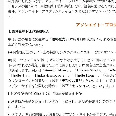
の定義にしたがいます。アソシエイト・プログラム参加要件の第3条お
イセンスの第3条は、本規約終了後も存続します。疑義を避けるためにい
要件、アソシエイト・プログラムIPライセンスまたはアマゾン・イン
す。
アソシエイト・プログ
1. 適格販売および適格収入
甲は、次の場合に発生する「
適格販売
」(本紹介料率表の例外がある場
ム紹介料を支払います。
(a) お客様が乙のサイト上の特別リンクのクリックスルーにてアマゾン
(b) 同一のセッション中に、次のいずれかが生じること（1回のセッ
下のいずれかが最初に生じたときに終了します。(x)お客様の当該クリッ
り決定します。例えば「Amazon Music」、「Amazon Shorts」、「eDo
「Kindle 本」、「Kindle Newspapers」、 「Kindle Blogs」、「
ダウンロードまたは商品）（以下「
デジタル商品
」といいます。）では
マゾン・サイトを訪問した時点）（以下「
セッション
」といいます。）
i. お客様が甲の1-Click注文にて商品を購入するか、
ii. お客様が商品をショッピングカートに入れ、最初の特別リンクの
か、または
iii. デジタル商品に関連し、お客様がアマゾン・サイトからデジタ