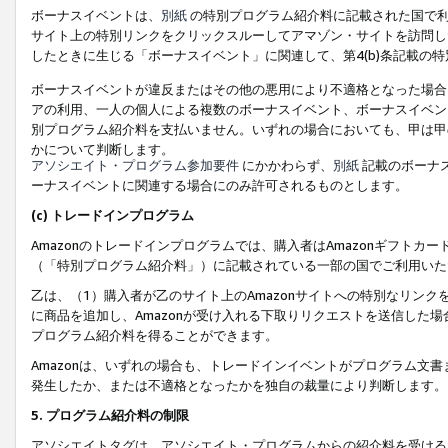
ボーナスイベントは、
別紙
の特別プログラム紹介料に記載された国で利
サイト上の特別リンクをクリックスルーしてアマゾン・サイトを訪問した
したときに生じる「ボーナスイベント」に関連して、第4(b)条記載の
ボーナスイベントが違反またはその他の悪用により不適格となった場合
アの利用、一人の個人による複数のボーナスイベント、ボーナスイベン
別プログラム紹介料を支払いません。いずれの場合においても、甲は甲
かについて判断します。
アソシエイト・プログラム参加要件
にかかわらず、
別紙
記載のボーナ
ーナスイベントに関連する場合にのみ許可されるものとします。
(c) トレードインプログラム
Amazonのトレードインプログラムでは、購入者はAmazonギフト
（「特別プログラム紹介料」）に記載されている一部の国でご利用いた
乙は、（1）購入者が乙のサイト上のAmazonサイトへの特別なリン
に商品を追加し、Amazonが受け入れる下取りリクエストを送信した場
プログラム紹介料を得ることができます。
Amazonは、いずれの場合も、トレードインイベントがプログラム文書
発生したか、または不適格となったかを独自の裁量により判断します。
5. プログラム紹介料の制限
アソシエイトタグは、アソシエイト・プログラムからの紹介料を受ける