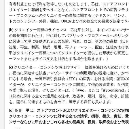
有者利益または権利を取得しないものとします。乙は、ストアフロントに
リエイターに報酬を支払うことなく、ストアフロント上での広告マテリア
ー・プログラムへのクリエイターの参加に関する（テキスト、リンク、
トのコンテンツ、外見、機能、URLおよびその他全ての要素を決定で
(b) クリエイター商標のライセンス 乙は甲に対し、本インフルエン
の最長期間にわたり、甲に対してパブリック・プロフィールへのリンク
に関連して甲に提供される乙の名前、写真、ロゴ、その他の商標（以下
複製、再生、翻案、翻訳、引用、再フォーマット、配信、送信および表
甲はクリエイター商標についてクリエイターが提供した形状から変更し
ーマットまたはサイズ変更を目的とする場合を除きます。）
(c) クリエイター・コンテンツおよびサイト 疑義を避けるためにい
ル提出に関連する該当アマゾン・サイトの利用規約の規定に従い、かつ、
用される場合、米連邦取引委員会（FTC）の広告における推奨・証言
イターが、クリエイター・コンテンツに関連して他の製造業者、配信業
を受け取った場合、クリエイターは、(「#Ad」または「#Sponsor
り決めに関する全ての適用ある法律、政省令、規則、規制、命令、許認
を、開示に関連するものを含めて、遵守する責任も負います。
(d) 免責
甲は、ストアフロントおよびクリエイター・コンテンツの作
クリエイター・コンテンツに対する全ての請求、損害、損失、責任、費
ンサーならびに甲およびこれら各社の従業員、役員、取締役および代表