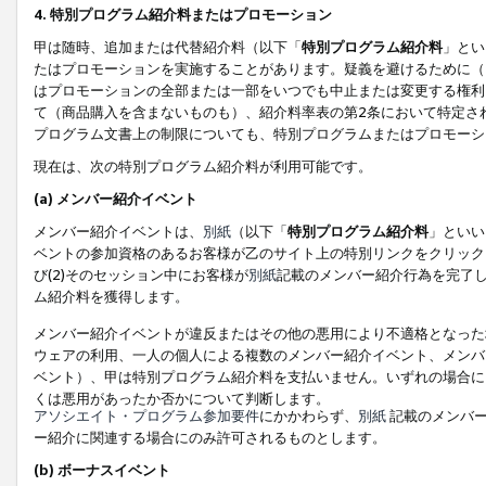
4. 特別プログラム紹介料またはプロモーション
甲は随時、追加または代替紹介料（以下「
特別プログラム紹介料
」とい
たはプロモーションを実施することがあります。疑義を避けるために（
はプロモーションの全部または一部をいつでも中止または変更する権利
て（商品購入を含まないものも）、紹介料率表の第2条において特定さ
プログラム文書上の制限についても、特別プログラムまたはプロモーシ
現在は、次の特別プログラム紹介料が利用可能です。
(a) メンバー紹介イベント
メンバー紹介イベントは、
別紙
（以下「
特別プログラム紹介料
」といい
ベントの参加資格のあるお客様が乙のサイト上の特別リンクをクリック
び(2)そのセッション中にお客様が
別紙
記載のメンバー紹介行為を完了
ム紹介料を獲得します。
メンバー紹介イベントが違反またはその他の悪用により不適格となった
ウェアの利用、一人の個人による複数のメンバー紹介イベント、メンバ
ベント）、甲は特別プログラム紹介料を支払いません。いずれの場合に
くは悪用があったか否かについて判断します。
アソシエイト・プログラム参加要件
にかかわらず、
別紙
記載のメンバー
ー紹介に関連する場合にのみ許可されるものとします。
(b) ボーナスイベント