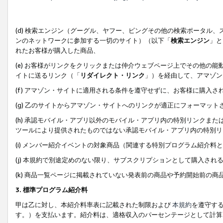
(d) 検索エンジン（グーグル、ヤフー、ビングその他の検索ポータル
ンのネットワークに参加する一切のサイト）（以下「
検索エンジン
」と
れたお客様が購入した商品、
(e) お客様がリンクをクリックまたは仲介ウェブページ上でその他の
イトに送るリンク（「
リダイレクト・リンク
」）を経由して、アマゾン
(f) アマゾン・サイトに適用される条件を遵守せずに、お客様に購入さ
(g) 乙のサイトからアマゾン・サイトへのリンクが適正にフォーマッ
(h) 承認モバイル・アプリ以外のモバイル・アプリ内の特別リンクまたはC
ツールにより提供されたものではない承認モバイル・アプリ内の特別リ
(i) メンバー紹介イベントの対象商品（関連する特別プログラム紹介料と
(j) 本規約で別途定めのない限り、サブスクリプションとして購入され
(k) 商品一覧ページに掲載されていない発表前の商品や予約開始前の商
3. 標準プログラム紹介料
甲は乙に対し、本紹介料率表に記載された制限および
本規約
を遵守す
す。）を支払います。紹介料は、適格収入のパーセンテージとして計算