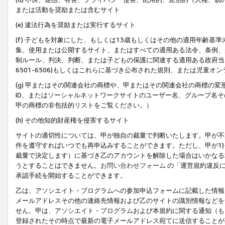
または活動を奨励または含むサイト
(e) 違法行為を奨励または実行するサイト
(f) 子どもを対象にした、もしくは13歳もしくはその他の適用年齢
集、使用または公開するサイト、またはすべての適用ある法令、条例、
制ルール、判決、判断、または子どもの保護に関連する適用ある政府当局の要
6501-6506)もしくはこれらに基づき公布された規則、または児童オ
(g) 甲またはその関連会社の商標や、甲またはその関連会社の商標の
ID、またはソーシャルネットワークサイトのユーザー名、グループ名
甲の商標の非包括的リストをご覧ください。）
(h) その他知的財産権を侵害するサイト
サイトの適切性については、甲が独自の裁量で判断いたします。甲が不
件を遵守すればいつでも再申込みすることができます。ただし、甲が1)
裁量で決定します）に基づき乙のアカウントを解除した場合はいかなる
うとすることはできません。
お問い合わせフォーム
の「運営規約違反に
承認手続を開始することができます。
乙は、アソシエイト・プログラムへの参加申込フォームに記載した情報
メールアドレスその他の連絡先情報および乙のサイトの識別情報などを
せん。甲は、アソシエイト・プログラムおよび本規約に関する通知（も
登録されたその時点で最新の電子メールアドレス宛てに送信することが