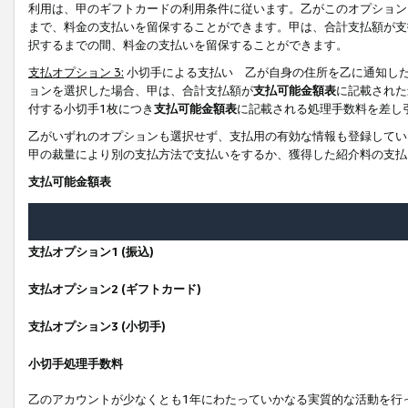
利用は、甲のギフトカードの利用条件に従います。乙がこのオプション
まで、料金の支払いを留保することができます。甲は、合計支払額が支
択するまでの間、料金の支払いを留保することができます。
支払オプション 3:
小切手による支払い 乙が自身の住所を乙に通知し
ョンを選択した場合、甲は、合計支払額が
支払可能金額表
に記載された
付する小切手1枚につき
支払可能金額表
に記載される処理手数料を差し
乙がいずれのオプションも選択せず、支払用の有効な情報も登録してい
甲の裁量により別の支払方法で支払いをするか、獲得した紹介料の支払
支払可能金額表
支払オプション1 (振込)
支払オプション2 (ギフトカード)
支払オプション3 (小切手)
小切手処理手数料
乙のアカウントが少なくとも1年にわたっていかなる実質的な活動を行