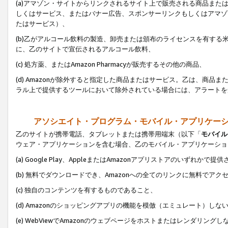
(a)アマゾン・サイトからリンクされるサイト上で販売される商品またはサ
しくはサービス、またはバナー広告、スポンサーリンクもしくはアマゾ
たはサービス）、
(b)乙がアルコール飲料の製造、卸売または頒布のライセンスを有す
に、乙のサイトで宣伝されるアルコール飲料、
(c) 処方薬、またはAmazon Pharmacyが販売するその他の商品、
(d) Amazonが除外すると指定した商品またはサービス。乙は、商品また
ラル上で提供するツールにおいて除外されている場合には、アラートを
アソシエイト・プログラム・モバイル・アプリケー
乙のサイトが携帯電話、タブレットまたは携帯用端末（以下「
モバイル
ウェア・アプリケーションを含む場合、乙のモバイル・アプリケーショ
(a) Google Play、AppleまたはAmazonアプリストアのいずれかで
(b) 無料でダウンロードでき、Amazonへの全てのリンクに無料でアク
(c) 独自のコンテンツを有するものであること、
(d) Amazonのショッピングアプリの機能を模倣（エミュレート）しな
(e) WebViewでAmazonのウェブページをホストまたはレンダリング