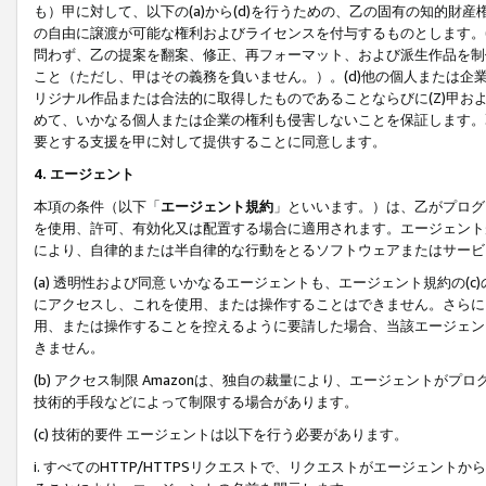
も）甲に対して、以下の(a)から(d)を行うための、乙の固有の知的
の自由に譲渡が可能な権利およびライセンスを付与するものとします。(
問わず、乙の提案を翻案、修正、再フォーマット、および派生作品を制
こと（ただし、甲はその義務を負いません。）。(d)他の個人または企
リジナル作品または合法的に取得したものであることならびに(Z)甲
めて、いかなる個人または企業の権利も侵害しないことを保証します。
要とする支援を甲に対して提供することに同意します。
4. エージェント
本項の条件（以下「
エージェント規約
」といいます。）は、乙がプログ
を使用、許可、有効化又は配置する場合に適用されます。エージェント
により、自律的または半自律的な行動をとるソフトウェアまたはサービ
(a) 透明性および同意 いかなるエージェントも、エージェント規約の
にアクセスし、これを使用、または操作することはできません。さらに、
用、または操作することを控えるように要請した場合、当該エージェン
きません。
(b) アクセス制限 Amazonは、独自の裁量により、エージェント
技術的手段などによって制限する場合があります。
(c) 技術的要件 エージェントは以下を行う必要があります。
i. すべてのHTTP/HTTPSリクエストで、リクエストがエージェ