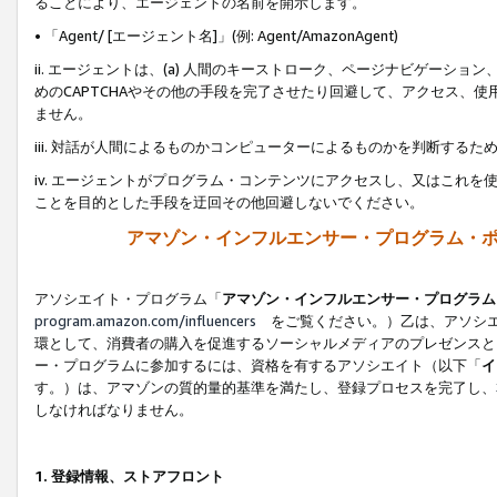
ることにより、エージェントの名前を開示します。
• 「Agent/ [エージェント名]」(例: Agent/AmazonAgent)
ii. エージェントは、(a) 人間のキーストローク、ページナビゲーシ
めのCAPTCHAやその他の手段を完了させたり回避して、アクセス、
ません。
iii. 対話が人間によるものかコンピューターによるものかを判断する
iv. エージェントがプログラム・コンテンツにアクセスし、又はこれ
ことを目的とした手段を迂回その他回避しないでください。
アマゾン・インフルエンサー・プログラム・
アソシエイト・プログラム「
アマゾン・インフルエンサー・プログラム
program.amazon.com/influencers
をご覧ください。）乙は、アソシエ
環として、消費者の購入を促進するソーシャルメディアのプレゼンスと
ー・プログラムに参加するには、資格を有するアソシエイト（以下「
イ
す。）は、アマゾンの質的量的基準を満たし、登録プロセスを完了し、
しなければなりません。
1.
登録情報、ストアフロント