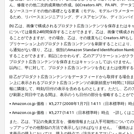
ん、修復その他二次的成果物の作成。(ii)Creators API、PA 
るソースコードその他の基礎となる要素（モデル、モデルパラメーター
るため、リバースエンジニアリング、ディスアセンブル、ディコンパイ
(h) 乙は、画像で構成されるプロダクト広告コンテンツを保存または
については最長24時間保存することができます。乙は、画像で構成さ
ることができますが、その場合、乙は、その後直ちに Creators AP
プリケーション上のプロダクト広告コンテンツを刷新することにより、
ら通知がない限り、乙は、個別のAmazon Standard Identification Nu
することができます。前記にかかわらず、乙のアプリケーションがクラ
プロダクト広告コンテンツを保存またはキャッシュしてはいけません。
以内に、甲に対して、プロダクト広告コンテンツを含むまたは使用する
(i) 乙がプロダクト広告コンテンツをデータフィードから取得する場合または
ン上に表示されるプロダクト広告コンテンツの刷新頻度が1時間に1回
報に隣接して、時刻/日付の表示を含めるものとします。ただし、乙の
び刷新と同日中である間は、表示のうち日付の部分を省略することがで
• Amazon.co.jp 価格： ¥3,277 (2008年1月7日 14:11（日本標準
• Amazon.co.jp 価格： ¥3,277 (14:11（日本標準時）時点 −詳しくは
また、乙は、下記の免責文言を、価格情報または入手可能性についての
ップアップその他類似の方法で表示しなければなりません。「価格およ
本商品の購入においては、購入の時点で（該当するアマゾン・サイト）