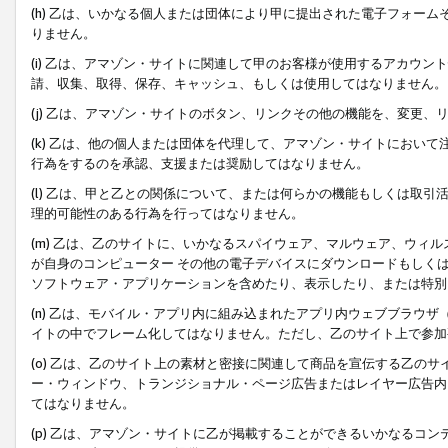
(h) 乙は、いかなる個人または団体により甲に提出された電子フォー
りません。
(i) 乙は、アマゾン・サイトに関連して甲のお客様が使用するアカウ
請、収集、取得、保存、キャッシュ、もしくは使用してはなりません。
(j) 乙は、アマゾン・サイトのボタン、リンクその他の機能を、変更
(k) 乙は、他の個人または団体を代理して、アマゾン・サイトにおい
行為をするのを承認、支援または奨励してはなりません。
(l) 乙は、甲と乙との関係について、または何らかの機能もしくは取
理的可能性のある行為を行ってはなりません。
(m) 乙は、乙のサイトに、いかなるスパイウェア、マルウェア、ウィ
が自身のコンピューター その他の電子デバイスにダウンロードもしく
ソフトウェア・アプリケーションを含めたり、表示したり、または特別
(n) 乙は、モバイル・アプリ内に組み込まれたアプリ内ウェブブラウザ
イトの中でフレーム化してはなりません。ただし、乙のサイト上で参加
(o) 乙は、乙のサイト上の素材と密接に関連して商品を宣伝する乙の
ー・ウィンドウ、トランジショナル・ページ広告またはレイヤー広告内
てはなりません。
(p) 乙は、アマゾン・サイトに乙が掲載することができるいかなるコ