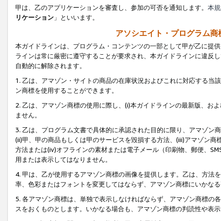
甲は、乙のアプリケーションを審査し、参加の可否を通知します。
本規
リケーション
」といいます。
アソシエイト・プログラム商
本ガイドラインは、プログラム・コンテンツの一部として甲が乙に提供
ラインは常に厳密に遵守することが要求され、本ガイドラインに違反し
自動的に解除されます。
1. 乙は、アマゾン・サイトの商品の在庫状況およびこれに対応する
ン商標を使用することができます。
2. 乙は、アマゾン商標の使用に際し、(i)本ガイドラインの最新版、およ
ません。
3. 乙は、プログラム文書で具体的に承認された目的に限り、アマゾン
(ii)甲、甲の商品もしくは甲のサービスを毀損する方法、(iii)アマ
方法または(iv)オフラインの素材または電子メール（印刷物、郵便、S
用または表示してはなりません。
4. 甲は、乙が使用するアマゾン商標の画像を提供します。乙は、方
率、色彩またはフォントを変更してはならず、アマゾン商標にいかなる
5. 各アマゾン商標は、単独で表示しなければならず、アマゾン商標
スをおくものとします。いかなる場合も、アマゾン商標の判読性や表示