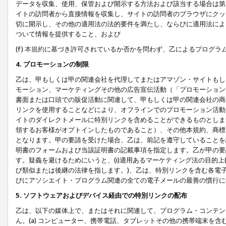
データを収集、使用、保管および開示する方法および該当する場合は第
イトの訪問者から直接情報を収集し、サイトの訪問者のブラウザにクッ
切に開示し、その他の適用法の法的要件を満たし、ならびに適用法によ
ついて情報を提供すること、および
(f)
本規約
に基づき許可されているか否かを問わず、乙によるプログラ
4. プロモーションの制限
乙は、甲もしくは甲の関連会社を代理してまたはアマゾン・サイトもし
モーション、マーケティングその他の広告宣伝活動（「プロモーション
書面または口頭での販促活動に関連して、甲もしくは甲の関連会社の商
リンクを使用することなどにより、オフラインでのプロモーション活動
イトのダイレクトメールに特別リンクを含めることができるものとしま
領するお客様がオプトインしたものであること）、その他本規約、商標
となります。甲の要請を受けた場合、乙は、前記を遵守していることを
明書のフォームおよび当該証明書の記載事項を指定します。乙が甲の要
す。疑義を避けるためにいうと、(i)適用あるマーケティング法の目的上(例
び類似または後継の法律を指します。)、乙は、特別リンクを含む各電子
びにアソシエイト・プログラム関連の全ての電子メールの最善の慣行に
5. ソフトウェアおよびデバイス経由での特別リンクの配布
乙は、以下の媒体上で、またはそれに関連して、プログラム・コンテン
ん。(a) コンピューター、携帯電話、タブレットその他の携帯端末を