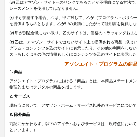
(w) 乙はアマゾン・サイトへのリンクであることが不明瞭になる方法
レースメントを使用してはなりません。
(x) 甲が要請する場合、乙は、甲に対して、乙が（プログラム・ポリ
を提供するものとします。乙が甲の要請にしたがって証明書を提供しな
(y) 甲が別途合意しない限り、乙のサイトは、価格のトラッキングお
(z) 乙は、アマゾン・サイトではないサイト上で提供される商品（例
グラム・コンテンツを乙のサイトに表示したり、その他の利用をしない
ストもしくはその他の情報もしくはコンテンツを乙のサイトに表示した
アソシエイト・プログラムの商
1. 商品
アソシエイト・プログラムにおける「商品」とは、本商品ステートメン
物理的またはデジタルの商品を指します。
2. サービス
現時点において、アマゾン・ホーム・サービス以外のサービスについて
3. 除外商品
前記にかかわらず、以下のアイテムおよびサービスは、現時点において
といいます。）