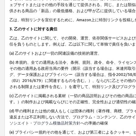
ェブサイトまたはその他の手段を通じて提供される、同じ、または類似
供される商品の「新品」の最低価格、および甲が乙に提供している場合
乙は、特別リンクを宣伝するために、Amazon上に特別リンクを投稿し
3. 乙のサイトに対する責任
乙は、乙のサイトに関して、その開発、運営、依存関係サービスおよび
任を負うものとします。例えば、乙は以下に関して単独で責任を負いま
(a) 乙のサイトおよび一切の関連設備の技術的運営、
(b) 本規約、全ての適用ある法令、条例、規則、政令、命令、ライセ
その他の適用ある政府当局の要件（開示（該当する場合は、米連邦取引
グ、データ保護およびプライバシー（該当する場合は、指令2002/58
（EU）2016/679）に関連するものを含む。）、ならびに乙とそ
される制限または要件を含む。）を遵守して、特別リンク及びプログラ
(c) 乙のサイトに掲載される素材（一切の商品説明およびその他の商
す。）の制作および掲載ならびにその正確性、完全性および適切性の確
(d) 甲の権利または他の個人もしくは団体の権利（著作権、商標、プ
違反または不正利用しない方法で、プログラム・コンテンツ、乙のサイ
ソシエイト・プログラム模倣品対策方針
への準拠の確保
(e) プライバシー規約その他を通じて、および第三者によるクッキー