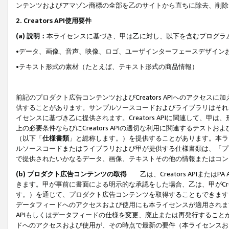
ンテンツおよびアマゾン商標の全部を乙のサイトから直ちに除去、削除
2. Creators API使用要件
(a) 説明：
本ライセンスに基づき、甲は乙に対し、以下を含むプログラ
•データ、画像、音声、映像、ロゴ、ユーザインターフェースデザイン
•テキスト形式の素材（たとえば、テキスト形式の商品情報）
前記のプロダクト広告コンテンツおよびCreators APIへのアクセスに
供することがあります。サンプルソースコードおよびライブラリはそれ
イセンスに基づき乙に提供されます。Creators APIに関連して
上の必要条件ならびにCreators APIの適切な利用に関連するテ
（以下「
仕様書類
」と総称します。）を提供することがあります。本ラ
ルソースコードまたはライブラリおよび甲が提供する仕様書類は、「プ
で提供されたいかなるデータ、画像、テキストその他の情報またはコン
(b) プロダクト広告コンテンツの取得
乙は、Creators APIま
きます。甲が事前に書面による明示的な承認をした場合、乙は、甲がCreator
す。）を通じて、プロダクト広告コンテンツを取得することもできます
データフィードへのアクセスおよび使用にも本ライセンスが適用されます。乙は
APIもしくはデータフィードの仕様を変更、廃止または再発行することがで
ドへのアクセスおよび使用が、その時点で最新の要件（本ライセンスお