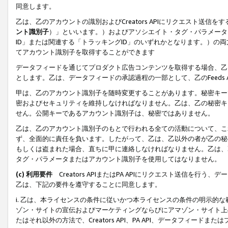
同意します。
乙は、乙のアカウントの識別およびCreators APIにリクエスト送
ント識別子
）」といいます。）およびアソシエイト・タグ・パラメータ（
ID」または関連する「トラッキングID」のいずれかとなります。）の両方
てアカウント識別子を取得することができます
データフィードを通じてプロダクト広告コンテンツを取得する場合、乙は、Cre
とします。乙は、データフィードの承認過程の一部として、乙のFeeds
甲は、乙のアカウント識別子を随時変更することがあります。秘密キー
密およびセキュリティを維持しなければなりません。乙は、乙の秘密キ
せん。公開キーであるアカウント識別子は、秘密ではありません。
乙は、乙のアカウント識別子のもとで行われる全ての活動について、こ
ず、全面的に責任を負います。したがって、乙は、乙以外の者が乙の秘
もしくは盗まれた場合、直ちに甲に連絡しなければなりません。乙は、
タグ・パラメータまたはアカウント識別子を使用してはなりません。
(c) 利用要件
Creators APIまたはPA APIにリクエスト送信を
乙は、下記の要件を遵守することに同意します。
i. 乙は、本ライセンスの条件に従いかつ本ライセンスの条件の明示的
ゾン・サイトの宣伝およびマーケティングならびにアマゾン・サイト上
たはそれ以外の方法で、Creators API、PA API、データフィー