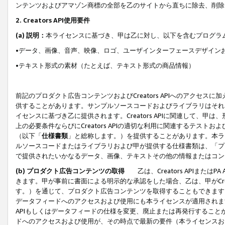
ンテンツおよびアマゾン商標の全部を乙のサイトから直ちに除去、削除
2. Creators API使用要件
(a) 説明：
本ライセンスに基づき、甲は乙に対し、以下を含むプログラ
•データ、画像、音声、映像、ロゴ、ユーザインターフェースデザイン
•テキスト形式の素材（たとえば、テキスト形式の商品情報）
前記のプロダクト広告コンテンツおよびCreators APIへのアクセスに
供することがあります。サンプルソースコードおよびライブラリはそれ
イセンスに基づき乙に提供されます。Creators APIに関連して
上の必要条件ならびにCreators APIの適切な利用に関連するテ
（以下「
仕様書類
」と総称します。）を提供することがあります。本ラ
ルソースコードまたはライブラリおよび甲が提供する仕様書類は、「プ
で提供されたいかなるデータ、画像、テキストその他の情報またはコン
(b) プロダクト広告コンテンツの取得
乙は、Creators APIま
きます。甲が事前に書面による明示的な承認をした場合、乙は、甲がCreator
す。）を通じて、プロダクト広告コンテンツを取得することもできます
データフィードへのアクセスおよび使用にも本ライセンスが適用されます。乙は
APIもしくはデータフィードの仕様を変更、廃止または再発行することがで
ドへのアクセスおよび使用が、その時点で最新の要件（本ライセンスお