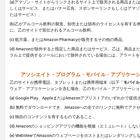
(a)アマゾン・サイトからリンクされるサイト上で販売される商品またはサ
しくはサービス、またはバナー広告、スポンサーリンクもしくはアマゾ
たはサービス）、
(b)乙がアルコール飲料の製造、卸売または頒布のライセンスを有す
に、乙のサイトで宣伝されるアルコール飲料、
(c) 処方薬、またはAmazon Pharmacyが販売するその他の商品、
(d) Amazonが除外すると指定した商品またはサービス。乙は、商品また
ラル上で提供するツールにおいて除外されている場合には、アラートを
アソシエイト・プログラム・モバイル・アプリケー
乙のサイトが携帯電話、タブレットまたは携帯用端末（以下「
モバイル
ウェア・アプリケーションを含む場合、乙のモバイル・アプリケーショ
(a) Google Play、AppleまたはAmazonアプリストアのいずれかで
(b) 無料でダウンロードでき、Amazonへの全てのリンクに無料でアク
(c) 独自のコンテンツを有するものであること、
(d) Amazonのショッピングアプリの機能を模倣（エミュレート）しな
(e) WebViewでAmazonのウェブページをホストまたはレンダリング