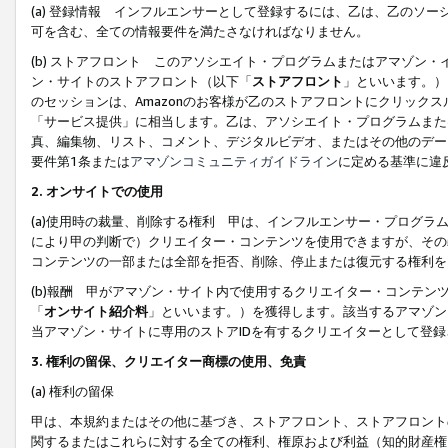
(a) 登録情報 インフルエンサーとして登録するには、乙は、乙のソ
可を含む、全ての情報要件を満たさなければなりません。
(b) ストアフロント このアソシエイト・プログラムまたはアマゾン
ン・サイトのストアフロント（以下「
ストアフロント
」といいます。）
のセッションは、Amazonのお客様が乙のストアフロントにクリック
「サービス提供」に相当します。乙は、アソシエイト・プログラムまた
真、編集物、リスト、コメント、デジタルビデオ、またはその他のデー
要件第1条または
アマゾンコミュニティガイドライン
に定める基準に違
2.
オンサイトでの使用
(a)使用時の裁量、削除する権利 甲は、インフルエンサー・プログラ
により甲の判断で）クリエイター・コンテンツを使用できますが、その
コンテンツの一部または全部を拒否、削除、停止または復元する権利を
(b)報酬 甲がアマゾン・サイト内で使用するクリエイター・コンテン
「
オンサイト紹介料
」といいます。）を獲得します。該当するアマゾン
当アマゾン・サイトに専用のストアIDを有するクリエイターとして登
3.
権利の留保、クリエイター商標の使用、免責
(a) 権利の留保
甲は、本規約またはその他に基づき、ストアフロント、ストアフロント
関するまたはこれらに対する全ての権利、権原および利益（知的財産権