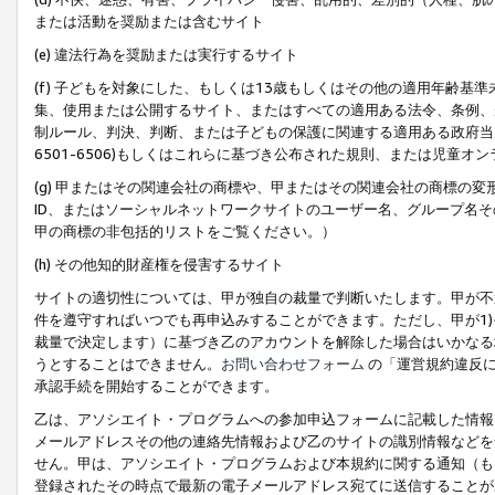
または活動を奨励または含むサイト
(e) 違法行為を奨励または実行するサイト
(f) 子どもを対象にした、もしくは13歳もしくはその他の適用年齢
集、使用または公開するサイト、またはすべての適用ある法令、条例、
制ルール、判決、判断、または子どもの保護に関連する適用ある政府当局の要
6501-6506)もしくはこれらに基づき公布された規則、または児童オ
(g) 甲またはその関連会社の商標や、甲またはその関連会社の商標の
ID、またはソーシャルネットワークサイトのユーザー名、グループ名
甲の商標の非包括的リストをご覧ください。）
(h) その他知的財産権を侵害するサイト
サイトの適切性については、甲が独自の裁量で判断いたします。甲が不
件を遵守すればいつでも再申込みすることができます。ただし、甲が1)
裁量で決定します）に基づき乙のアカウントを解除した場合はいかなる
うとすることはできません。
お問い合わせフォーム
の「運営規約違反に
承認手続を開始することができます。
乙は、アソシエイト・プログラムへの参加申込フォームに記載した情報
メールアドレスその他の連絡先情報および乙のサイトの識別情報などを
せん。甲は、アソシエイト・プログラムおよび本規約に関する通知（も
登録されたその時点で最新の電子メールアドレス宛てに送信することが