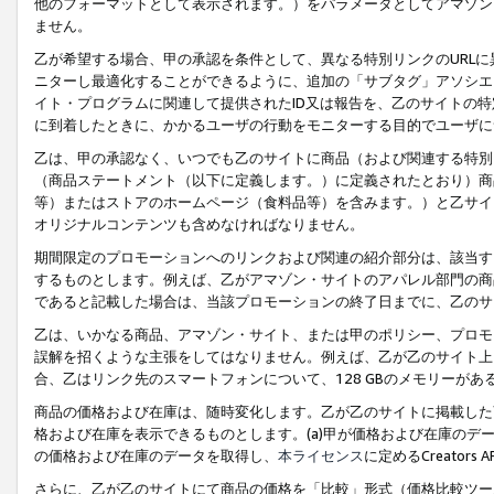
他のフォーマットとして表示されます。）をパラメータとしてアマゾン
ません。
乙が希望する場合、甲の承認を条件として、異なる特別リンクのURL
ニターし最適化することができるように、追加の「サブタグ」アソシエ
イト・プログラムに関連して提供されたID又は報告を、乙のサイトの
に到着したときに、かかるユーザの行動をモニターする目的でユーザに
乙は、甲の承認なく、いつでも乙のサイトに商品（および関連する特別
（商品ステートメント（以下に定義します。）に定義されたとおり）商
等）またはストアのホームページ（食料品等）を含みます。）と乙サイ
オリジナルコンテンツも含めなければなりません。
期間限定のプロモーションへのリンクおよび関連の紹介部分は、該当す
するものとします。例えば、乙がアマゾン・サイトのアパレル部門の商
であると記載した場合は、当該プロモーションの終了日までに、乙のサ
乙は、いかなる商品、アマゾン・サイト、または甲のポリシー、プロモ
誤解を招くような主張をしてはなりません。例えば、乙が乙のサイト上に
合、乙はリンク先のスマートフォンについて、128 GBのメモリーが
商品の価格および在庫は、随時変化します。乙が乙のサイトに掲載した
格および在庫を表示できるものとします。(a)甲が価格および在庫のデータを
の価格および在庫のデータを取得し、
本ライセンス
に定めるCreator
さらに、乙が乙のサイトにて商品の価格を「比較」形式（価格比較ツー