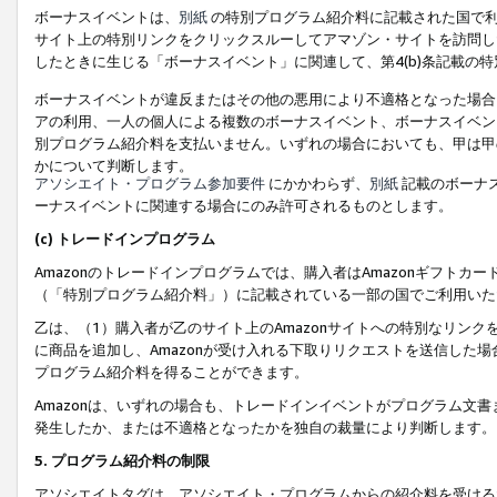
ボーナスイベントは、
別紙
の特別プログラム紹介料に記載された国で利
サイト上の特別リンクをクリックスルーしてアマゾン・サイトを訪問した
したときに生じる「ボーナスイベント」に関連して、第4(b)条記載の
ボーナスイベントが違反またはその他の悪用により不適格となった場合
アの利用、一人の個人による複数のボーナスイベント、ボーナスイベン
別プログラム紹介料を支払いません。いずれの場合においても、甲は甲
かについて判断します。
アソシエイト・プログラム参加要件
にかかわらず、
別紙
記載のボーナ
ーナスイベントに関連する場合にのみ許可されるものとします。
(c) トレードインプログラム
Amazonのトレードインプログラムでは、購入者はAmazonギフト
（「特別プログラム紹介料」）に記載されている一部の国でご利用いた
乙は、（1）購入者が乙のサイト上のAmazonサイトへの特別なリン
に商品を追加し、Amazonが受け入れる下取りリクエストを送信した場
プログラム紹介料を得ることができます。
Amazonは、いずれの場合も、トレードインイベントがプログラム文書
発生したか、または不適格となったかを独自の裁量により判断します。
5. プログラム紹介料の制限
アソシエイトタグは、アソシエイト・プログラムからの紹介料を受ける