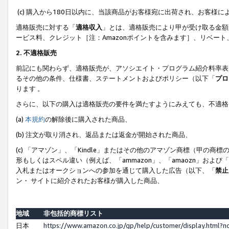
(c) 購入から180日以内に、当該商品がお客様宛に出荷され、お客
適格販売に対する「
適格収入
」とは、適格販売により甲が受け取る金額
ービス料、クレジット［注：Amazonポイントを含みます］、リベー
2. 不適格販売
前記にも関わらず、適格販売が、アソシエイト・プログラム紹介料率表
るその他の条件、仕様書、ステートメントおよびポリシー（以下「
プロ
ります 。
さらに、以下の購入は適格販売の要件を満たすようにみえても、不適格
(a)
本規約
の解除後に購入された商品、
(b) 注文が取り消され、返品または返金が開始された商品、
(c) 「アマゾン」、「Kindle」またはその他のアマゾン商標（甲
形もしくはスペル違い（例えば、「ammazon」、「amaozn」およ
入札またはオークションへの参加を通じて購入した広告（以下、「
禁止
ン・ サイトに紹介されたお客様が購入した商品、
地域
非包括的商標リスト
日本
https://www.amazon.co.jp/gp/help/customer/display.html