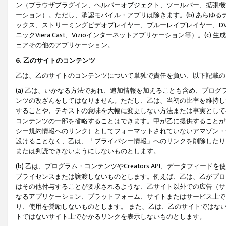
ン（ブラウザプラグイン、ヘルパーオブジェクト、ツールバー、拡張機
ーション）。ただし、承認モバイル・アプリは除きます。(b) あらゆ
ックス、ストリーミングビデオプレイヤー、ブルーレイプレイヤー、DVDプ
ニックViera Cast、Vizioインターネットアプリケーション等）。(
ェアその他のアプリケーション。
6. 乙のサイトのコンテンツ
乙は、乙のサイトのコンテンツについて単独で責任を負い、以下記載の
(a) 乙は、いかなる方法であれ、追加情報を加えることも含め、プロ
ンツの改ざんをしてはなりません。ただし、乙は、当初の比率を維持し
することや、テキストの意味を大幅に変更しない方法または事実として
コンテンツの一部を省略することはできます。甲が乙に提供することが
シー規約情報へのリンク）としてフォーマットされていないアマゾン・
設けることなく、乙は、「プライバシー情報」へのリンクを削除したり
または判読できないようにしないものとします。
(b) 乙は、プログラム・コンテンツやCreators API、データフ
ブライセンスまたは譲渡しないものとします。例えば、乙は、乙がプロ
はその他付与することが要求されるような、乙サイト以外での広告（サ
なるアプリケーション、プラットフォーム、サイトまたはサービス上で
り、使用を奨励しないものとします。 また、乙は、乙のサイトではな
トではないサイト上でかかるリンクを表示しないものとします。