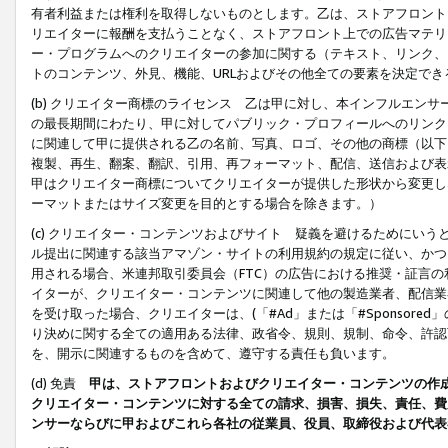
有者利益または権利を取得しないものとします。乙は、ストアフロントに
リエイターに報酬を支払うことなく、ストアフロント上での広告マテリア
ー・プログラムへのクリエイターの参加に関する（テキスト、リンク、
トのコンテンツ、外見、機能、URLおよびその他全ての要素を決定で
(b) クリエイター商標のライセンス 乙は甲に対し、本インフルエン
の最長期間にわたり、甲に対してパブリック・プロフィールへのリンク
に関連して甲に提供される乙の名前、写真、ロゴ、その他の商標（以下
複製、再生、翻案、翻訳、引用、再フォーマット、配信、送信および表
甲はクリエイター商標についてクリエイターが提供した形状から変更し
ーマットまたはサイズ変更を目的とする場合を除きます。）
(c) クリエイター・コンテンツおよびサイト 疑義を避けるためにい
ル提出に関連する該当アマゾン・サイトの利用規約の規定に従い、かつ、
用される場合、米連邦取引委員会（FTC）の広告における推奨・証言
イターが、クリエイター・コンテンツに関連して他の製造業者、配信業
を受け取った場合、クリエイターは、(「#Ad」または「#Sponsor
り決めに関する全ての適用ある法律、政省令、規則、規制、命令、許認
を、開示に関連するものを含めて、遵守する責任も負います。
(d) 免責
甲は、ストアフロントおよびクリエイター・コンテンツの作
クリエイター・コンテンツに対する全ての請求、損害、損失、責任、費
ンサーならびに甲およびこれら各社の従業員、役員、取締役および代表