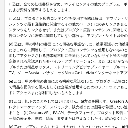
ii. 乙は、全ての仕様書類を含め、本ライセンスその他のプログラム
および資料を遵守するものとします。
iii. 乙は、プロダクト広告コンテンツを使用する際は毎回、アマゾ
ンテンツが最も直接的に関連するその他のページ）にのみリンクさせる
ンテンツをリンクさせず、またはプロダクト広告コンテンツに関連して
告コンテンツに密接に関連していない部分は、アマゾン・サイト以外の
(d) 乙は、甲の事前の書面による明確な承諾なしに、携帯電話その他
たはこれらに関連して、プロダクト広告コンテンツを使用しないものと
由してアクセスされる携帯端末用に最適化されていないサイト等の当該端
定義される承認されたモバイル・アプリケーション、または(3)いか
ブルまたは衛星ボックス、ストリーミングビデオプレイヤー、ブルーレイ
TV、ソニーBravia、パナソニックViera Cast、Vizioインター
(e) 乙は、甲の事前の書面による明確な承諾なしに、プロダクト広告
で商品を提供する個人もしくは企業が使用するためのソフトウェアもしくはその
ドにアクセスまたは利用しないものとします。
(f) 乙は、以下のことをしてはいけません。(i)方法を問わず、Creator
レクトマーケティング、スパミング、販売者または顧客が希望しない連
ること、(iii)Creators API、PA API、データフィード、プ
一切の表示を、削除、隠蔽、変更または見えなくしたり、読めなくした
(g) 乙は、以下のことをしたり、またはしようとしてはいけません。(