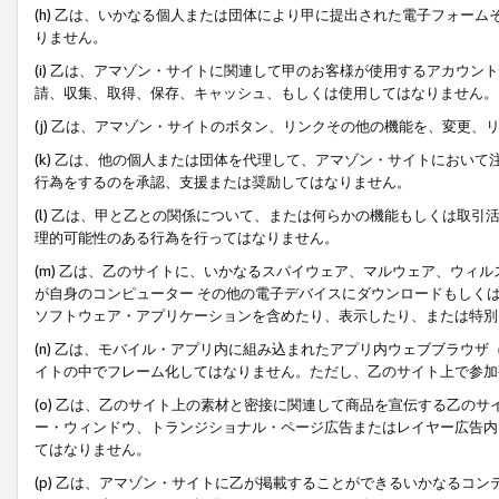
(h) 乙は、いかなる個人または団体により甲に提出された電子フォー
りません。
(i) 乙は、アマゾン・サイトに関連して甲のお客様が使用するアカウ
請、収集、取得、保存、キャッシュ、もしくは使用してはなりません。
(j) 乙は、アマゾン・サイトのボタン、リンクその他の機能を、変更
(k) 乙は、他の個人または団体を代理して、アマゾン・サイトにおい
行為をするのを承認、支援または奨励してはなりません。
(l) 乙は、甲と乙との関係について、または何らかの機能もしくは取
理的可能性のある行為を行ってはなりません。
(m) 乙は、乙のサイトに、いかなるスパイウェア、マルウェア、ウィ
が自身のコンピューター その他の電子デバイスにダウンロードもしく
ソフトウェア・アプリケーションを含めたり、表示したり、または特別
(n) 乙は、モバイル・アプリ内に組み込まれたアプリ内ウェブブラウザ
イトの中でフレーム化してはなりません。ただし、乙のサイト上で参加
(o) 乙は、乙のサイト上の素材と密接に関連して商品を宣伝する乙の
ー・ウィンドウ、トランジショナル・ページ広告またはレイヤー広告内
てはなりません。
(p) 乙は、アマゾン・サイトに乙が掲載することができるいかなるコ