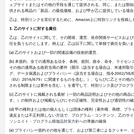
ェブサイトまたはその他の手段を通じて提供される、同じ、または類似
供される商品の「新品」の最低価格、および甲が乙に提供している場合
乙は、特別リンクを宣伝するために、Amazon上に特別リンクを投稿し
3. 乙のサイトに対する責任
乙は、乙のサイトに関して、その開発、運営、依存関係サービスおよび
任を負うものとします。例えば、乙は以下に関して単独で責任を負いま
(a) 乙のサイトおよび一切の関連設備の技術的運営、
(b) 本規約、全ての適用ある法令、条例、規則、政令、命令、ライセ
その他の適用ある政府当局の要件（開示（該当する場合は、米連邦取引
グ、データ保護およびプライバシー（該当する場合は、指令2002/58
（EU）2016/679）に関連するものを含む。）、ならびに乙とそ
される制限または要件を含む。）を遵守して、特別リンク及びプログラ
(c) 乙のサイトに掲載される素材（一切の商品説明およびその他の商
す。）の制作および掲載ならびにその正確性、完全性および適切性の確
(d) 甲の権利または他の個人もしくは団体の権利（著作権、商標、プ
違反または不正利用しない方法で、プログラム・コンテンツ、乙のサイ
ソシエイト・プログラム模倣品対策方針
への準拠の確保
(e) プライバシー規約その他を通じて、および第三者によるクッキー