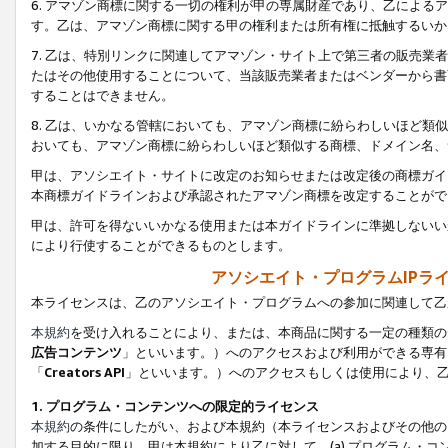
6. アマゾン商標に関する一切の権利が甲の専属財産であり、乙によ
す。乙は、アマゾン商標に関する甲の権利または所有権に抵触するいか
7. 乙は、特別リンクに関連してアマゾン・サイト上で第三者の販売
たはその他使用することについて、当該販売業者またはベンダーから書
することはできません。
8. 乙は、いかなる管轄においても、アマゾン商標に紛らわしいほど
おいても、アマゾン商標に紛らわしいほど類似する商標、ドメイン名、
甲は、アソシエイト・サイトに改定のお知らせまたは改定後の商標ガイ
本商標ガイドラインおよび承認されたアマゾン商標を改定することがで
甲は、許可を得ないいかなる使用または本ガイドラインに準拠しないい
により行使することができるものとします。
アソシエイト・プログラムIPラ
本ライセンスは、乙のアソシエイト・プログラムへの参加に関連して乙
本規約
を受け入れることにより、または、本商品に関する一定の種類の
広告コンテンツ
」といいます。）へのアクセスおよび利用ができる専有
「
Creators API
」といいます。）へのアクセスもしくは使用により、
1. プログラム・コンテンツへの限定的ライセンス
本規約
の条件にしたがい、および本規約（本ライセンスおよびその他の
加する目的に限り、甲は本規約により乙に対して、(a) プログラム・コ