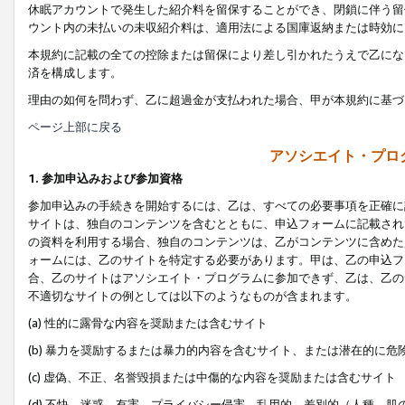
休眠アカウントで発生した紹介料を留保することができ、閉鎖に伴う留
ウント内の未払いの未収紹介料は、適用法による国庫返納または時効に
本規約に記載の全ての控除または留保により差し引かれたうえで乙にな
済を構成します。
理由の如何を問わず、乙に超過金が支払われた場合、甲が本規約に基づ
ページ上部に戻る
アソシエイト・プロ
1. 参加申込みおよび参加資格
参加申込みの手続きを開始するには、乙は、すべての必要事項を正確に
サイトは、独自のコンテンツを含むとともに、申込フォームに記載され
の資料を利用する場合、独自のコンテンツは、乙がコンテンツに含めた
ォームには、乙のサイトを特定する必要があります。甲は、乙の申込フ
合、乙のサイトはアソシエイト・プログラムに参加できず、乙は、乙の
不適切なサイトの例としては以下のようなものが含まれます。
(a) 性的に露骨な内容を奨励または含むサイト
(b) 暴力を奨励するまたは暴力的内容を含むサイト、または潜在的に
(c) 虚偽、不正、名誉毀損または中傷的な内容を奨励または含むサイト
(d) 不快、迷惑、有害、プライバシー侵害、乱用的、差別的（人種、