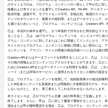
のサイト上でのみ、プログラム・コンテンツの一部として甲が乙に対し
様書および本ライセンスを遵守してCreators API、PA API、
取消可能、譲渡不可、サブライセンス不可、非独占的、無償のライセン
テンツのダウンロード、複製その他利用、またはデータマイニング、ロ
を避けるためにいうと、プログラム・コンテンツには、Creators AP
乙は、
本規約
の条件を遵守し、かつ本規約で付与された明示的なライセ
ることなく、乙は、(a)プログラム・コンテンツを、エンドユーザに
グラム・コンテンツに対してまたはこれに関連してリンクしたり、アマ
サイトのうちプログラム・コンテンツに密接に関連しない部分には、ア
コンテンツを、アマゾン・サイトの関連の商品詳細ページまたは他の関
Creators APIまたはデータフィードを利用することにより、乙は、
その他の情報およびコンテンツにアクセスすることができます。乙がこ
ためにCreators APIまたはデータフィードを利用する場合、乙は、こ
ィード（または同等のサービス）に適用されるライセンス契約の規定を
乙は、プログラム・コンテンツを使用して、知的財産権その他法的権利
したAI生成コンテンツを直接的または間接的に大規模言語モデル、マ
しないものとし、また、第三者をしてこれを行わせないものとします。
本ライセンスは、乙がプログラム文書（紹介料率表にて定義します。）
終了します。さらに、甲は、乙に対して書面で通知することにより、本
場合または甲が随時要請する場合、乙は、プログラム・コンテンツ（Cre