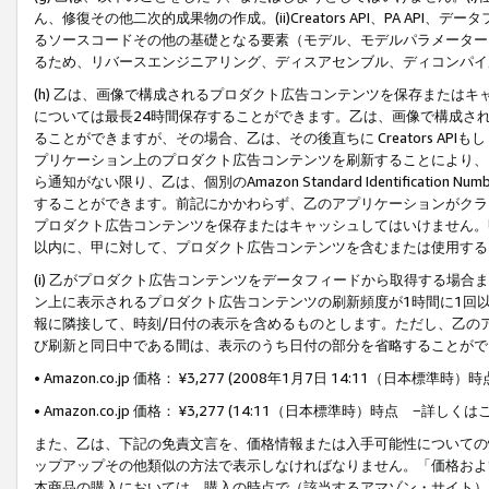
ん、修復その他二次的成果物の作成。(ii)Creators API、PA 
るソースコードその他の基礎となる要素（モデル、モデルパラメーター
るため、リバースエンジニアリング、ディスアセンブル、ディコンパイ
(h) 乙は、画像で構成されるプロダクト広告コンテンツを保存または
については最長24時間保存することができます。乙は、画像で構成さ
ることができますが、その場合、乙は、その後直ちに Creators AP
プリケーション上のプロダクト広告コンテンツを刷新することにより、
ら通知がない限り、乙は、個別のAmazon Standard Identification Nu
することができます。前記にかかわらず、乙のアプリケーションがクラ
プロダクト広告コンテンツを保存またはキャッシュしてはいけません。
以内に、甲に対して、プロダクト広告コンテンツを含むまたは使用する
(i) 乙がプロダクト広告コンテンツをデータフィードから取得する場合または
ン上に表示されるプロダクト広告コンテンツの刷新頻度が1時間に1回
報に隣接して、時刻/日付の表示を含めるものとします。ただし、乙の
び刷新と同日中である間は、表示のうち日付の部分を省略することがで
• Amazon.co.jp 価格： ¥3,277 (2008年1月7日 14:11（日本標準
• Amazon.co.jp 価格： ¥3,277 (14:11（日本標準時）時点 −詳しくは
また、乙は、下記の免責文言を、価格情報または入手可能性についての
ップアップその他類似の方法で表示しなければなりません。「価格およ
本商品の購入においては、購入の時点で（該当するアマゾン・サイト）