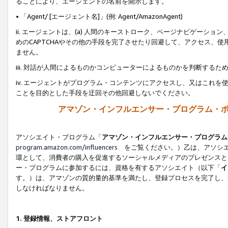
ることにより、エージェントの名前を開示します。
• 「Agent/ [エージェント名]」(例: Agent/AmazonAgent)
ii. エージェントは、(a) 人間のキーストローク、ページナビゲーシ
めのCAPTCHAやその他の手段を完了させたり回避して、アクセス、
ません。
iii. 対話が人間によるものかコンピューターによるものかを判断する
iv. エージェントがプログラム・コンテンツにアクセスし、又はこれ
ことを目的とした手段を迂回その他回避しないでください。
アマゾン・インフルエンサー・プログラム・
アソシエイト・プログラム「
アマゾン・インフルエンサー・プログラム
program.amazon.com/influencers
をご覧ください。）乙は、アソシエ
環として、消費者の購入を促進するソーシャルメディアのプレゼンスと
ー・プログラムに参加するには、資格を有するアソシエイト（以下「
イ
す。）は、アマゾンの質的量的基準を満たし、登録プロセスを完了し、
しなければなりません。
1.
登録情報、ストアフロント