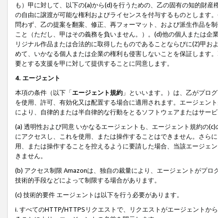
も）甲に対して、以下の(a)から(d)を行うための、乙の固有の知的
の自由に譲渡が可能な権利およびライセンスを付与するものとします。(
問わず、乙の提案を翻案、修正、再フォーマット、および派生作品を制
こと（ただし、甲はその義務を負いません。）。(d)他の個人または企
リジナル作品または合法的に取得したものであることならびに(Z)甲
めて、いかなる個人または企業の権利も侵害しないことを保証します。
要とする支援を甲に対して提供することに同意します。
4. エージェント
本項の条件（以下「
エージェント規約
」といいます。）は、乙がプログ
を使用、許可、有効化又は配置する場合に適用されます。エージェント
により、自律的または半自律的な行動をとるソフトウェアまたはサービ
(a) 透明性および同意 いかなるエージェントも、エージェント規約の
にアクセスし、これを使用、または操作することはできません。さらに、
用、または操作することを控えるように要請した場合、当該エージェン
きません。
(b) アクセス制限 Amazonは、独自の裁量により、エージェント
技術的手段などによって制限する場合があります。
(c) 技術的要件 エージェントは以下を行う必要があります。
i. すべてのHTTP/HTTPSリクエストで、リクエストがエージェ