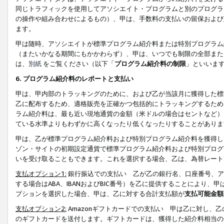
同じトラフィックを使用してアソシエイト・プログラムと別のプログラ
の操作や組み合わせによるもの）、甲は、手数料の支払いの留保および
ます。
甲は随時、アソシエイトが標準プログラム紹介料または特別プログラム
（またいかなる期間にもかかわらず）、甲は、いつでも制限の全部また
は、
別紙
をご覧ください（以下「
プログラム紹介料の制限
」といいま
6. プログラム紹介料のレポートと支払い
甲は、甲内部のトラッキングのために、および乙が当該月に獲得した標
乙に配布するため、適格販売を正確かつ包括的にトラッキングするため
ラム紹介料は、最も近い現地通貨の金額（米ドルの場合はセントなど）
ている水準よりもわずかに高くなったり低くなったりすることがありま
甲は、乙が標準プログラム紹介料および特別プログラム紹介料を獲得し
ゾン・サイトの初期設定通貨で標準プログラム紹介料および特別プログ
いを受け取ることもできます。これを選択する場合、乙は、為替レート
支払オプション1:
銀行振込での支払い 乙が乙の銀行名、口座番号、ア
する場合はABA、IBANおよびBIC番号）を乙に提供することにより
プションを選択した場合、甲は、乙に対する合計支払額が
支払可能金額
支払オプション2:
Amazonギフトカードでの支払い 甲は乙に対し、
のギフトカードを送付します。ギフトカードは、獲得した紹介料相当の