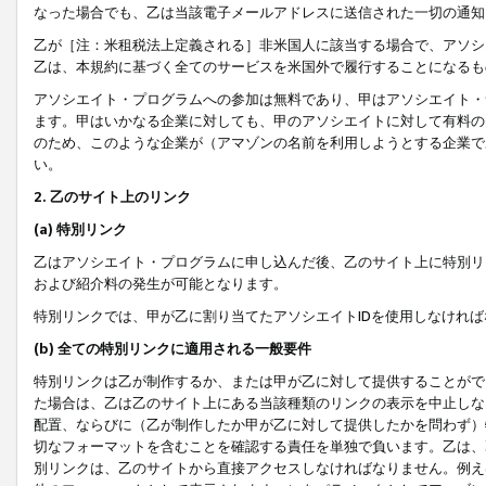
なった場合でも、乙は当該電子メールアドレスに送信された一切の通知
乙が［注：米租税法上定義される］非米国人に該当する場合で、アソシ
乙は、本規約に基づく全てのサービスを米国外で履行することになるも
アソシエイト・プログラムへの参加は無料であり、甲はアソシエイト・
ます。甲はいかなる企業に対しても、甲のアソシエイトに対して有料の
のため、このような企業が（アマゾンの名前を利用しようとする企業で
い。
2. 乙のサイト上のリンク
(a) 特別リンク
乙はアソシエイト・プログラムに申し込んだ後、乙のサイト上に特別リ
および紹介料の発生が可能となります。
特別リンクでは、甲が乙に割り当てたアソシエイトIDを使用しなけれ
(b) 全ての特別リンクに適用される一般要件
特別リンクは乙が制作するか、または甲が乙に対して提供することがで
た場合は、乙は乙のサイト上にある当該種類のリンクの表示を中止しな
配置、ならびに（乙が制作したか甲が乙に対して提供したかを問わず）
切なフォーマットを含むことを確認する責任を単独で負います。乙は、
別リンクは、乙のサイトから直接アクセスしなければなりません。例えば、