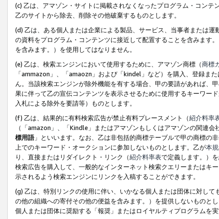
(c) 乙は、アマゾン・サイトに掲載されなくなったプログラム・コン
乙のサイトから除去、削除その他破棄するものとします。
(d) 乙は、ある個人または企業による製品、サービス、当事者または
の資料をプログラム・コンテンツに接近して配置することを含みます。
を含みます。）を使用してはなりません。
(e) 乙は、検索エンジンにおいて使用するために、アマゾン商標（
商標
「ammazon」、「amaozn」および「kindel」など）を購入
ん。当該検索エンジンが除外機能を有する場合、甲の要請があれば、甲
果に伴って乙の宣伝コンテンツを表示させるために使用するキーワード
入札による除外を要請等）ものとします。
(f) 乙は、結果的に有料検索広告が禁止有料プレースメント（
紹介料率
（「amazon」、「Kindle」またはアマゾンもしくはアマゾンの
標用語
」といいます。なお、乙は非包括的商標テーブルで甲の商標の非
上でのキーワード・オークションに参加しないものとします。乙が
本規
り、直接またはリダイレクト・リンク（
紹介料率表
で定義します。）を
検索広告を購入して、一般的なインターネット検索クエリーまたはキー
示されるよう検索エンジンにリンクを入稿することができます。
(g) 乙は、特別リンクの使用に伴い、いかなる個人または団体に対し
の他の組織への寄付その他の便益を含みます。）を提供しないものとし
個人または団体に奨励する「報奨」またはロイヤルティプログラムを実