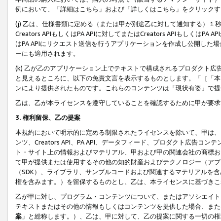
例において、「詳細はこちら」および「詳しくはこちら」をクリックす
(j) 乙は、仕様書類に定める（または甲が別途乙に対して通知する）
Creators APIもしくはPA APIに対してまたはCreators APIもしく
はPA APIにリクエスト送信を行うアプリケーションを作成し公開し
ーにも適用されます。
(k) 乙が乙のアプリケーション上でテキストで構成されるプロダクト
と見えるところに、以下の免責文言を表示するものとします。「［「本
ンにより提供されたものです。これらのコンテンツは「現状有姿」で提
乙は、乙が本ライセンスを遵守していることを確認するために甲が要求
3. 権利留保、乙の提案
本規約において明示的に定める制限されたライセンスを除いて、甲は、
ンツ、Creators API、PA API、データフィード、プロダクト
ト・サイト上の情報およびマテリアル、甲および甲の関連会社の商標お
て甲が提供または使用するその他の知的財産およびテクノロジー（アプ
（SDK）、ライブラリ、サンプルコードおよび関連するマテリアルを
権を含みます。）を留保するものとし、乙は、本ライセンスに基づきこ
乙が甲に対し、プログラム・コンテンツについて、またはアソシエイト
テキストまたはその他の情報もしくはコンテンツを提供した場合、また
案
」と総称します。）、乙は、甲に対して、乙の提案に関する一切の権