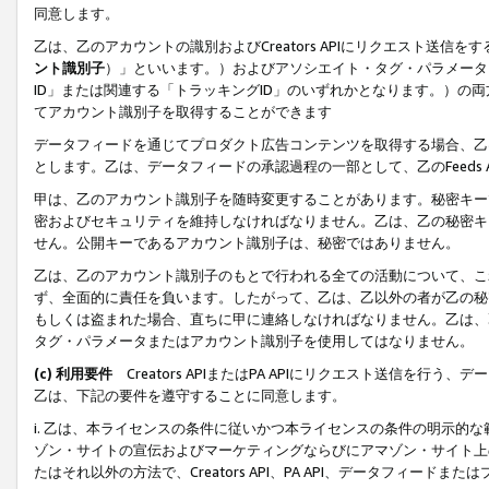
同意します。
乙は、乙のアカウントの識別およびCreators APIにリクエスト送
ント識別子
）」といいます。）およびアソシエイト・タグ・パラメータ（
ID」または関連する「トラッキングID」のいずれかとなります。）の両方
てアカウント識別子を取得することができます
データフィードを通じてプロダクト広告コンテンツを取得する場合、乙は、Cre
とします。乙は、データフィードの承認過程の一部として、乙のFeeds
甲は、乙のアカウント識別子を随時変更することがあります。秘密キー
密およびセキュリティを維持しなければなりません。乙は、乙の秘密キ
せん。公開キーであるアカウント識別子は、秘密ではありません。
乙は、乙のアカウント識別子のもとで行われる全ての活動について、こ
ず、全面的に責任を負います。したがって、乙は、乙以外の者が乙の秘
もしくは盗まれた場合、直ちに甲に連絡しなければなりません。乙は、
タグ・パラメータまたはアカウント識別子を使用してはなりません。
(c) 利用要件
Creators APIまたはPA APIにリクエスト送信を
乙は、下記の要件を遵守することに同意します。
i. 乙は、本ライセンスの条件に従いかつ本ライセンスの条件の明示的
ゾン・サイトの宣伝およびマーケティングならびにアマゾン・サイト上
たはそれ以外の方法で、Creators API、PA API、データフィー