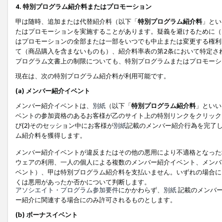
4. 特別プログラム紹介料またはプロモーション
甲は随時、追加または代替紹介料（以下「
特別プログラム紹介料
」とい
たはプロモーションを実施することがあります。疑義を避けるために（
はプロモーションの全部または一部をいつでも中止または変更する権利
て（商品購入を含まないものも）、紹介料率表の第2条において特定さ
プログラム文書上の制限についても、特別プログラムまたはプロモーシ
現在は、次の特別プログラム紹介料が利用可能です。
(a) メンバー紹介イベント
メンバー紹介イベントは、
別紙
（以下「
特別プログラム紹介料
」といい
ベントの参加資格のあるお客様が乙のサイト上の特別リンクをクリック
び(2)そのセッション中にお客様が
別紙
記載のメンバー紹介行為を完了
ム紹介料を獲得します。
メンバー紹介イベントが違反またはその他の悪用により不適格となった
ウェアの利用、一人の個人による複数のメンバー紹介イベント、メンバ
ベント）、甲は特別プログラム紹介料を支払いません。いずれの場合に
くは悪用があったか否かについて判断します。
アソシエイト・プログラム参加要件
にかかわらず、
別紙
記載のメンバー
ー紹介に関連する場合にのみ許可されるものとします。
(b) ボーナスイベント