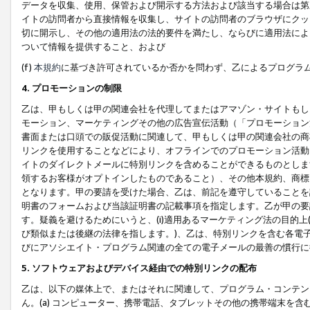
データを収集、使用、保管および開示する方法および該当する場合は第
イトの訪問者から直接情報を収集し、サイトの訪問者のブラウザにクッ
切に開示し、その他の適用法の法的要件を満たし、ならびに適用法によ
ついて情報を提供すること、および
(f)
本規約
に基づき許可されているか否かを問わず、乙によるプログラ
4. プロモーションの制限
乙は、甲もしくは甲の関連会社を代理してまたはアマゾン・サイトもし
モーション、マーケティングその他の広告宣伝活動（「プロモーション
書面または口頭での販促活動に関連して、甲もしくは甲の関連会社の商
リンクを使用することなどにより、オフラインでのプロモーション活動
イトのダイレクトメールに特別リンクを含めることができるものとしま
領するお客様がオプトインしたものであること）、その他本規約、商標
となります。甲の要請を受けた場合、乙は、前記を遵守していることを
明書のフォームおよび当該証明書の記載事項を指定します。乙が甲の要
す。疑義を避けるためにいうと、(i)適用あるマーケティング法の目的上(例
び類似または後継の法律を指します。)、乙は、特別リンクを含む各電子
びにアソシエイト・プログラム関連の全ての電子メールの最善の慣行に
5. ソフトウェアおよびデバイス経由での特別リンクの配布
乙は、以下の媒体上で、またはそれに関連して、プログラム・コンテン
ん。(a) コンピューター、携帯電話、タブレットその他の携帯端末を