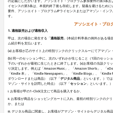
の定義にしたがいます。アソシエイト・プログラム参加要件の第3条お
イセンスの第3条は、本規約終了後も存続します。疑義を避けるためにい
要件、アソシエイト・プログラムIPライセンスまたはアマゾン・イン
す。
アソシエイト・プログ
1. 適格販売および適格収入
甲は、次の場合に発生する「
適格販売
」(本紹介料率表の例外がある場
ム紹介料を支払います。
(a) お客様が乙のサイト上の特別リンクのクリックスルーにてアマゾン
(b) 同一のセッション中に、次のいずれかが生じること（1回のセッ
下のいずれかが最初に生じたときに終了します。(x)お客様の当該クリッ
り決定します。例えば「Amazon Music」、「Amazon Shorts」、「eDo
「Kindle 本」、「Kindle Newspapers」、 「Kindle Blogs」、「
ダウンロードまたは商品）（以下「
デジタル商品
」といいます。）では
マゾン・サイトを訪問した時点）（以下「
セッション
」といいます。）
i. お客様が甲の1-Click注文にて商品を購入するか、
ii. お客様が商品をショッピングカートに入れ、最初の特別リンクの
か、または
iii. デジタル商品に関連し、お客様がアマゾン・サイトからデジタ