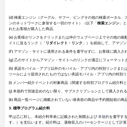
(d) 検索エンジン（グーグル、ヤフー、ビングその他の検索ポータル
ンのネットワークに参加する一切のサイト）（以下「
検索エンジン
」と
れたお客様が購入した商品、
(e) お客様がリンクをクリックまたは仲介ウェブページ上でその他の
イトに送るリンク（「
リダイレクト・リンク
」）を経由して、アマゾン
(f) アマゾン・サイトに適用される条件を遵守せずに、お客様に購入さ
(g) 乙のサイトからアマゾン・サイトへのリンクが適正にフォーマッ
(h) 承認モバイル・アプリ以外のモバイル・アプリ内の特別リンクまたはC
ツールにより提供されたものではない承認モバイル・アプリ内の特別リ
(i) メンバー紹介イベントの対象商品（関連する特別プログラム紹介料と
(j) 本規約で別途定めのない限り、サブスクリプションとして購入され
(k) 商品一覧ページに掲載されていない発表前の商品や予約開始前の商
3. 標準プログラム紹介料
甲は乙に対し、本紹介料率表に記載された制限および
本規約
を遵守す
す。）を支払います。紹介料は、適格収入のパーセンテージとして計算