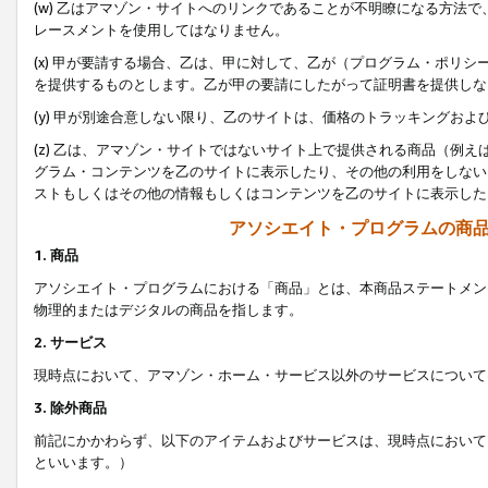
(w) 乙はアマゾン・サイトへのリンクであることが不明瞭になる方法
レースメントを使用してはなりません。
(x) 甲が要請する場合、乙は、甲に対して、乙が（プログラム・ポリ
を提供するものとします。乙が甲の要請にしたがって証明書を提供しな
(y) 甲が別途合意しない限り、乙のサイトは、価格のトラッキングお
(z) 乙は、アマゾン・サイトではないサイト上で提供される商品（例
グラム・コンテンツを乙のサイトに表示したり、その他の利用をしない
ストもしくはその他の情報もしくはコンテンツを乙のサイトに表示した
アソシエイト・プログラムの商
1. 商品
アソシエイト・プログラムにおける「商品」とは、本商品ステートメン
物理的またはデジタルの商品を指します。
2. サービス
現時点において、アマゾン・ホーム・サービス以外のサービスについて
3. 除外商品
前記にかかわらず、以下のアイテムおよびサービスは、現時点において
といいます。）