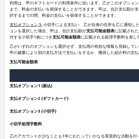
利用は、甲のギフトカードの利用条件に従います。乙がこのオプション
まで、料金の支払いを留保することができます。甲は、合計支払額が支
択するまでの間、料金の支払いを留保することができます。
支払オプション 3:
小切手による支払い 乙が自身の住所を乙に通知し
ョンを選択した場合、甲は、合計支払額が
支払可能金額表
に記載された
付する小切手1枚につき
支払可能金額表
に記載される処理手数料を差し
乙がいずれのオプションも選択せず、支払用の有効な情報も登録してい
甲の裁量により別の支払方法で支払いをするか、獲得した紹介料の支払
支払可能金額表
支払オプション1 (振込)
支払オプション2 (ギフトカード)
支払オプション3 (小切手)
小切手処理手数料
乙のアカウントが少なくとも1年にわたっていかなる実質的な活動を行