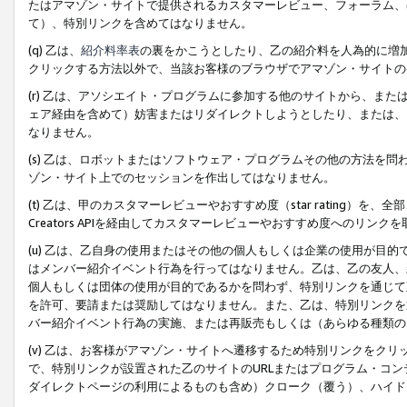
たはアマゾン・サイトで提供されるカスタマーレビュー、フォーラム、
て）、特別リンクを含めてはなりません。
(q) 乙は、
紹介料率表
の裏をかこうとしたり、乙の紹介料を人為的に増
クリックする方法以外で、当該お客様のブラウザでアマゾン・サイトの
(r) 乙は、アソシエイト・プログラムに参加する他のサイトから、ま
ェア経由を含めて）妨害またはリダイレクトしようとしたり、または、
なりません。
(s) 乙は、ロボットまたはソフトウェア・プログラムその他の方法を
ゾン・サイト上でのセッションを作出してはなりません。
(t) 乙は、甲のカスタマーレビューやおすすめ度（star rating
Creators APIを経由してカスタマーレビューやおすすめ度へのリンク
(u) 乙は、乙自身の使用またはその他の個人もしくは企業の使用が目
はメンバー紹介イベント行為を行ってはなりません。乙は、乙の友人、
個人もしくは団体の使用が目的であるかを問わず、特別リンクを通じて
を許可、要請または奨励してはなりません。また、乙は、特別リンクを
バー紹介イベント行為の実施、または再販売もしくは（あらゆる種類の
(v) 乙は、お客様がアマゾン・サイトへ遷移するため特別リンクをク
で、特別リンクが設置された乙のサイトのURLまたはプログラム・コ
ダイレクトページの利用によるものも含め）クローク（覆う）、ハイド