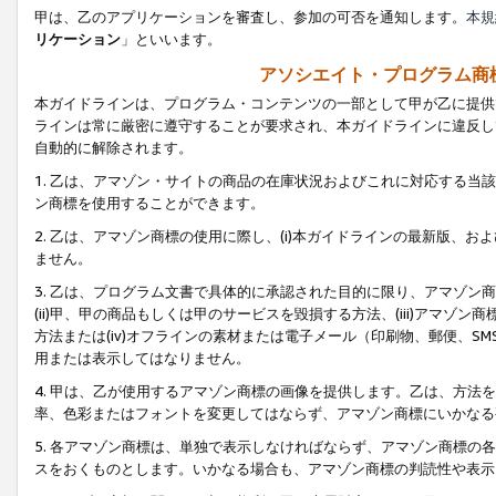
甲は、乙のアプリケーションを審査し、参加の可否を通知します。
本規
リケーション
」といいます。
アソシエイト・プログラム商
本ガイドラインは、プログラム・コンテンツの一部として甲が乙に提供
ラインは常に厳密に遵守することが要求され、本ガイドラインに違反し
自動的に解除されます。
1. 乙は、アマゾン・サイトの商品の在庫状況およびこれに対応する
ン商標を使用することができます。
2. 乙は、アマゾン商標の使用に際し、(i)本ガイドラインの最新版、およ
ません。
3. 乙は、プログラム文書で具体的に承認された目的に限り、アマゾン
(ii)甲、甲の商品もしくは甲のサービスを毀損する方法、(iii)アマ
方法または(iv)オフラインの素材または電子メール（印刷物、郵便、S
用または表示してはなりません。
4. 甲は、乙が使用するアマゾン商標の画像を提供します。乙は、方
率、色彩またはフォントを変更してはならず、アマゾン商標にいかなる
5. 各アマゾン商標は、単独で表示しなければならず、アマゾン商標
スをおくものとします。いかなる場合も、アマゾン商標の判読性や表示