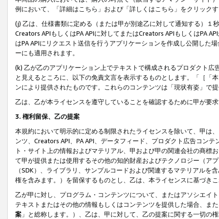
例において、「詳細はこちら」および「詳しくはこちら」をクリックす
(j) 乙は、仕様書類に定める（または甲が別途乙に対して通知する）
Creators APIもしくはPA APIに対してまたはCreators APIもしく
はPA APIにリクエスト送信を行うアプリケーションを作成し公開し
ーにも適用されます。
(k) 乙が乙のアプリケーション上でテキストで構成されるプロダクト
と見えるところに、以下の免責文言を表示するものとします。「［「本
ンにより提供されたものです。これらのコンテンツは「現状有姿」で提
乙は、乙が本ライセンスを遵守していることを確認するために甲が要求
3. 権利留保、乙の提案
本規約において明示的に定める制限されたライセンスを除いて、甲は、
ンツ、Creators API、PA API、データフィード、プロダクト
ト・サイト上の情報およびマテリアル、甲および甲の関連会社の商標お
て甲が提供または使用するその他の知的財産およびテクノロジー（アプ
（SDK）、ライブラリ、サンプルコードおよび関連するマテリアルを
権を含みます。）を留保するものとし、乙は、本ライセンスに基づきこ
乙が甲に対し、プログラム・コンテンツについて、またはアソシエイト
テキストまたはその他の情報もしくはコンテンツを提供した場合、また
案
」と総称します。）、乙は、甲に対して、乙の提案に関する一切の権