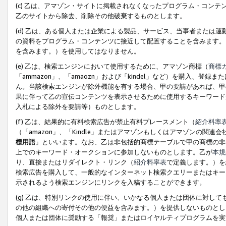
(c) 乙は、アマゾン・サイトに掲載されなくなったプログラム・コン
乙のサイトから除去、削除その他破棄するものとします。
(d) 乙は、ある個人または企業による製品、サービス、当事者または
の資料をプログラム・コンテンツに接近して配置することを含みます。
を含みます。）を使用してはなりません。
(e) 乙は、検索エンジンにおいて使用するために、アマゾン商標（
商標
「ammazon」、「amaozn」および「kindel」など）を購入
ん。当該検索エンジンが除外機能を有する場合、甲の要請があれば、甲
果に伴って乙の宣伝コンテンツを表示させるために使用するキーワード
入札による除外を要請等）ものとします。
(f) 乙は、結果的に有料検索広告が禁止有料プレースメント（
紹介料率
（「amazon」、「Kindle」またはアマゾンもしくはアマゾンの
標用語
」といいます。なお、乙は非包括的商標テーブルで甲の商標の非
上でのキーワード・オークションに参加しないものとします。乙が
本規
り、直接またはリダイレクト・リンク（
紹介料率表
で定義します。）を
検索広告を購入して、一般的なインターネット検索クエリーまたはキー
示されるよう検索エンジンにリンクを入稿することができます。
(g) 乙は、特別リンクの使用に伴い、いかなる個人または団体に対し
の他の組織への寄付その他の便益を含みます。）を提供しないものとし
個人または団体に奨励する「報奨」またはロイヤルティプログラムを実