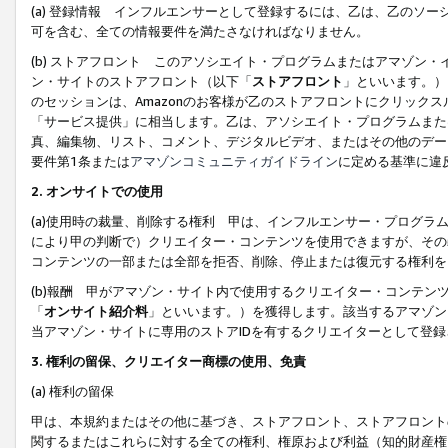
(a) 登録情報 インフルエンサーとして登録するには、乙は、乙のソ
可を含む、全ての情報要件を満たさなければなりません。
(b) ストアフロント このアソシエイト・プログラムまたはアマゾン
ン・サイトのストアフロント（以下「
ストアフロント
」といいます。）
のセッションは、Amazonのお客様が乙のストアフロントにクリック
「サービス提供」に相当します。乙は、アソシエイト・プログラムまた
真、編集物、リスト、コメント、デジタルビデオ、またはその他のデー
要件第1条または
アマゾンコミュニティガイドライン
に定める基準に違
2.
オンサイトでの使用
(a)使用時の裁量、削除する権利 甲は、インフルエンサー・プログラ
により甲の判断で）クリエイター・コンテンツを使用できますが、その
コンテンツの一部または全部を拒否、削除、停止または復元する権利を
(b)報酬 甲がアマゾン・サイト内で使用するクリエイター・コンテン
「
オンサイト紹介料
」といいます。）を獲得します。該当するアマゾン
当アマゾン・サイトに専用のストアIDを有するクリエイターとして登
3.
権利の留保、クリエイター商標の使用、免責
(a) 権利の留保
甲は、本規約またはその他に基づき、ストアフロント、ストアフロント
関するまたはこれらに対する全ての権利、権原および利益（知的財産権