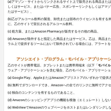
(a)アマゾン・サイトからリンクされるサイト上で販売される商品またはサ
しくはサービス、またはバナー広告、スポンサーリンクもしくはアマゾ
たはサービス）、
(b)乙がアルコール飲料の製造、卸売または頒布のライセンスを有す
に、乙のサイトで宣伝されるアルコール飲料、
(c) 処方薬、またはAmazon Pharmacyが販売するその他の商品、
(d) Amazonが除外すると指定した商品またはサービス。乙は、商品また
ラル上で提供するツールにおいて除外されている場合には、アラートを
アソシエイト・プログラム・モバイル・アプリケー
乙のサイトが携帯電話、タブレットまたは携帯用端末（以下「
モバイル
ウェア・アプリケーションを含む場合、乙のモバイル・アプリケーショ
(a) Google Play、AppleまたはAmazonアプリストアのいずれかで
(b) 無料でダウンロードでき、Amazonへの全てのリンクに無料でアク
(c) 独自のコンテンツを有するものであること、
(d) Amazonのショッピングアプリの機能を模倣（エミュレート）しな
(e) WebViewでAmazonのウェブページをホストまたはレンダリング