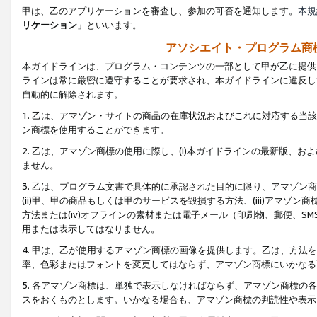
甲は、乙のアプリケーションを審査し、参加の可否を通知します。
本規
リケーション
」といいます。
アソシエイト・プログラム商
本ガイドラインは、プログラム・コンテンツの一部として甲が乙に提供
ラインは常に厳密に遵守することが要求され、本ガイドラインに違反し
自動的に解除されます。
1. 乙は、アマゾン・サイトの商品の在庫状況およびこれに対応する
ン商標を使用することができます。
2. 乙は、アマゾン商標の使用に際し、(i)本ガイドラインの最新版、およ
ません。
3. 乙は、プログラム文書で具体的に承認された目的に限り、アマゾン
(ii)甲、甲の商品もしくは甲のサービスを毀損する方法、(iii)アマ
方法または(iv)オフラインの素材または電子メール（印刷物、郵便、S
用または表示してはなりません。
4. 甲は、乙が使用するアマゾン商標の画像を提供します。乙は、方
率、色彩またはフォントを変更してはならず、アマゾン商標にいかなる
5. 各アマゾン商標は、単独で表示しなければならず、アマゾン商標
スをおくものとします。いかなる場合も、アマゾン商標の判読性や表示