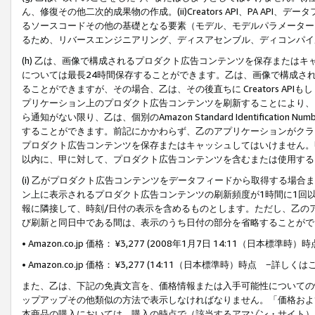
ん、修復その他二次的成果物の作成。(ii)Creators API、PA 
るソースコードその他の基礎となる要素（モデル、モデルパラメーター
るため、リバースエンジニアリング、ディスアセンブル、ディコンパイ
(h) 乙は、画像で構成されるプロダクト広告コンテンツを保存または
については最長24時間保存することができます。乙は、画像で構成さ
ることができますが、その場合、乙は、その後直ちに Creators AP
プリケーション上のプロダクト広告コンテンツを刷新することにより、
ら通知がない限り、乙は、個別のAmazon Standard Identification Nu
することができます。前記にかかわらず、乙のアプリケーションがクラ
プロダクト広告コンテンツを保存またはキャッシュしてはいけません。
以内に、甲に対して、プロダクト広告コンテンツを含むまたは使用する
(i) 乙がプロダクト広告コンテンツをデータフィードから取得する場合または
ン上に表示されるプロダクト広告コンテンツの刷新頻度が1時間に1回
報に隣接して、時刻/日付の表示を含めるものとします。ただし、乙の
び刷新と同日中である間は、表示のうち日付の部分を省略することがで
• Amazon.co.jp 価格： ¥3,277 (2008年1月7日 14:11（日本標準
• Amazon.co.jp 価格： ¥3,277 (14:11（日本標準時）時点 −詳しくは
また、乙は、下記の免責文言を、価格情報または入手可能性についての
ップアップその他類似の方法で表示しなければなりません。「価格およ
本商品の購入においては、購入の時点で（該当するアマゾン・サイト）