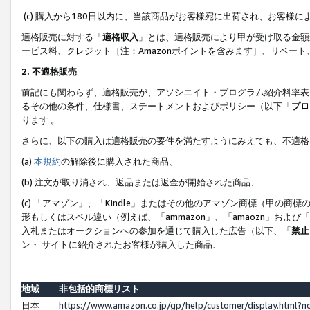
(c) 購入から180日以内に、当該商品がお客様宛に出荷され、お客
適格販売に対する「
適格収入
」とは、適格販売により甲が受け取る金額
ービス料、クレジット［注：Amazonポイントを含みます］、リベー
2. 不適格販売
前記にも関わらず、適格販売が、アソシエイト・プログラム紹介料率表
るその他の条件、仕様書、ステートメントおよびポリシー（以下「
プロ
ります 。
さらに、以下の購入は適格販売の要件を満たすようにみえても、不適格
(a)
本規約
の解除後に購入された商品、
(b) 注文が取り消され、返品または返金が開始された商品、
(c) 「アマゾン」、「Kindle」またはその他のアマゾン商標（甲
形もしくはスペル違い（例えば、「ammazon」、「amaozn」およ
入札またはオークションへの参加を通じて購入した広告（以下、「
禁止
ン・ サイトに紹介されたお客様が購入した商品、
地域
非包括的商標リスト
日本
https://www.amazon.co.jp/gp/help/customer/display.html