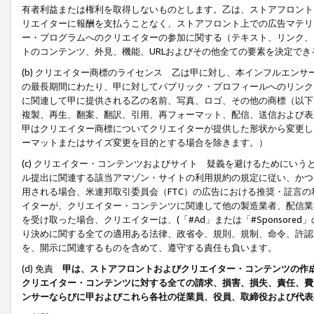
有者利益または権利を取得しないものとします。乙は、ストアフロントに
リエイターに報酬を支払うことなく、ストアフロント上での広告マテリア
ー・プログラムへのクリエイターの参加に関する（テキスト、リンク、
トのコンテンツ、外見、機能、URLおよびその他全ての要素を決定で
(b) クリエイター商標のライセンス 乙は甲に対し、本インフルエン
の最長期間にわたり、甲に対してパブリック・プロフィールへのリンク
に関連して甲に提供される乙の名前、写真、ロゴ、その他の商標（以下
複製、再生、翻案、翻訳、引用、再フォーマット、配信、送信および表
甲はクリエイター商標についてクリエイターが提供した形状から変更し
ーマットまたはサイズ変更を目的とする場合を除きます。）
(c) クリエイター・コンテンツおよびサイト 疑義を避けるためにい
ル提出に関連する該当アマゾン・サイトの利用規約の規定に従い、かつ、
用される場合、米連邦取引委員会（FTC）の広告における推奨・証言
イターが、クリエイター・コンテンツに関連して他の製造業者、配信業
を受け取った場合、クリエイターは、(「#Ad」または「#Sponsor
り決めに関する全ての適用ある法律、政省令、規則、規制、命令、許認
を、開示に関連するものを含めて、遵守する責任も負います。
(d) 免責
甲は、ストアフロントおよびクリエイター・コンテンツの作
クリエイター・コンテンツに対する全ての請求、損害、損失、責任、費
ンサーならびに甲およびこれら各社の従業員、役員、取締役および代表