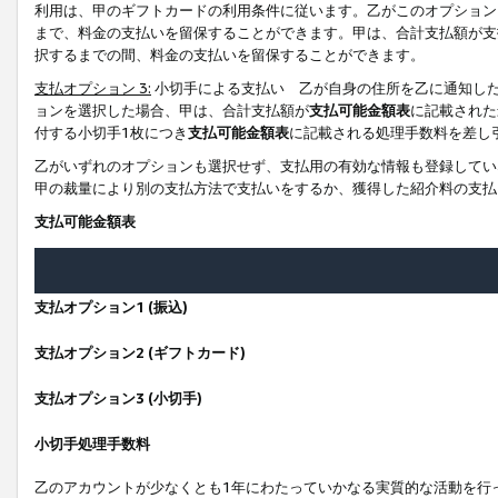
利用は、甲のギフトカードの利用条件に従います。乙がこのオプション
まで、料金の支払いを留保することができます。甲は、合計支払額が支
択するまでの間、料金の支払いを留保することができます。
支払オプション 3:
小切手による支払い 乙が自身の住所を乙に通知し
ョンを選択した場合、甲は、合計支払額が
支払可能金額表
に記載された
付する小切手1枚につき
支払可能金額表
に記載される処理手数料を差し
乙がいずれのオプションも選択せず、支払用の有効な情報も登録してい
甲の裁量により別の支払方法で支払いをするか、獲得した紹介料の支払
支払可能金額表
支払オプション1 (振込)
支払オプション2 (ギフトカード)
支払オプション3 (小切手)
小切手処理手数料
乙のアカウントが少なくとも1年にわたっていかなる実質的な活動を行