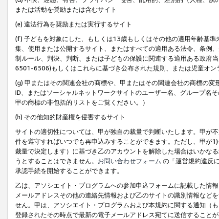
または活動を奨励または含むサイト
(e) 違法行為を奨励または実行するサイト
(f) 子どもを対象にした、もしくは13歳もしくはその他の適用年齢
集、使用または公開するサイト、またはすべての適用ある法令、条例、
制ルール、判決、判断、または子どもの保護に関連する適用ある政府当局の要
6501-6506)もしくはこれらに基づき公布された規則、または児童オ
(g) 甲またはその関連会社の商標や、甲またはその関連会社の商標の
ID、またはソーシャルネットワークサイトのユーザー名、グループ名
甲の商標の非包括的リストをご覧ください。）
(h) その他知的財産権を侵害するサイト
サイトの適切性については、甲が独自の裁量で判断いたします。甲が不
件を遵守すればいつでも再申込みすることができます。ただし、甲が1)
裁量で決定します）に基づき乙のアカウントを解除した場合はいかなる
うとすることはできません。
お問い合わせフォーム
の「運営規約違反に
承認手続を開始することができます。
乙は、アソシエイト・プログラムへの参加申込フォームに記載した情報
メールアドレスその他の連絡先情報および乙のサイトの識別情報などを
せん。甲は、アソシエイト・プログラムおよび本規約に関する通知（も
登録されたその時点で最新の電子メールアドレス宛てに送信することが