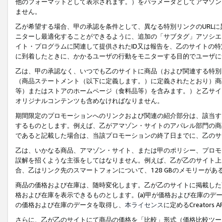
他のフォーマットとして表示されます。）をパラメータとしてアマゾン
ません。
乙が希望する場合、甲の承認を条件として、異なる特別リンクのURL
ニターし最適化することができるように、追加の「サブタグ」アソシエ
イト・プログラムに関連して提供されたID又は報告を、乙のサイトの
に到着したときに、かかるユーザの行動をモニターする目的でユーザに
乙は、甲の承認なく、いつでも乙のサイトに商品（および関連する特別
（商品ステートメント（以下に定義します。）に定義されたとおり）商
等）またはストアのホームページ（食料品等）を含みます。）と乙サイ
オリジナルコンテンツも含めなければなりません。
期間限定のプロモーションへのリンクおよび関連の紹介部分は、該当す
するものとします。例えば、乙がアマゾン・サイトのアパレル部門の商
であると記載した場合は、当該プロモーションの終了日までに、乙のサ
乙は、いかなる商品、アマゾン・サイト、または甲のポリシー、プロモ
誤解を招くような主張をしてはなりません。例えば、乙が乙のサイト上に
合、乙はリンク先のスマートフォンについて、128 GBのメモリーが
商品の価格および在庫は、随時変化します。乙が乙のサイトに掲載した
格および在庫を表示できるものとします。(a)甲が価格および在庫のデータを
の価格および在庫のデータを取得し、
本ライセンス
に定めるCreator
さらに、乙が乙のサイトにて商品の価格を「比較」形式（価格比較ツー