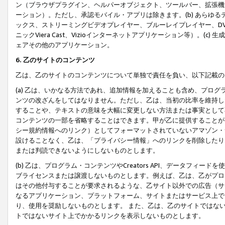
ン（ブラウザプラグイン、ヘルパーオブジェクト、ツールバー、拡張機
ーション）。ただし、承認モバイル・アプリは除きます。(b) あらゆ
ックス、ストリーミングビデオプレイヤー、ブルーレイプレイヤー、DVDプ
ニックViera Cast、Vizioインターネットアプリケーション等）。(
ェアその他のアプリケーション。
6. 乙のサイトのコンテンツ
乙は、乙のサイトのコンテンツについて単独で責任を負い、以下記載の
(a) 乙は、いかなる方法であれ、追加情報を加えることも含め、プロ
ンツの改ざんをしてはなりません。ただし、乙は、当初の比率を維持し
することや、テキストの意味を大幅に変更しない方法または事実として
コンテンツの一部を省略することはできます。甲が乙に提供することが
シー規約情報へのリンク）としてフォーマットされていないアマゾン・
設けることなく、乙は、「プライバシー情報」へのリンクを削除したり
または判読できないようにしないものとします。
(b) 乙は、プログラム・コンテンツやCreators API、データフ
ブライセンスまたは譲渡しないものとします。例えば、乙は、乙がプロ
はその他付与することが要求されるような、乙サイト以外での広告（サ
なるアプリケーション、プラットフォーム、サイトまたはサービス上で
り、使用を奨励しないものとします。 また、乙は、乙のサイトではな
トではないサイト上でかかるリンクを表示しないものとします。