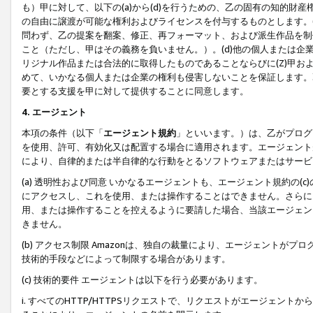
も）甲に対して、以下の(a)から(d)を行うための、乙の固有の知的
の自由に譲渡が可能な権利およびライセンスを付与するものとします。(
問わず、乙の提案を翻案、修正、再フォーマット、および派生作品を制
こと（ただし、甲はその義務を負いません。）。(d)他の個人または企
リジナル作品または合法的に取得したものであることならびに(Z)甲
めて、いかなる個人または企業の権利も侵害しないことを保証します。
要とする支援を甲に対して提供することに同意します。
4. エージェント
本項の条件（以下「
エージェント規約
」といいます。）は、乙がプログ
を使用、許可、有効化又は配置する場合に適用されます。エージェント
により、自律的または半自律的な行動をとるソフトウェアまたはサービ
(a) 透明性および同意 いかなるエージェントも、エージェント規約の
にアクセスし、これを使用、または操作することはできません。さらに、
用、または操作することを控えるように要請した場合、当該エージェン
きません。
(b) アクセス制限 Amazonは、独自の裁量により、エージェント
技術的手段などによって制限する場合があります。
(c) 技術的要件 エージェントは以下を行う必要があります。
i. すべてのHTTP/HTTPSリクエストで、リクエストがエージェ