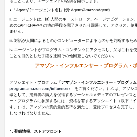
ることにより、エージェントの名前を開示します。
• 「Agent/ [エージェント名]」(例: Agent/AmazonAgent)
ii. エージェントは、(a) 人間のキーストローク、ページナビゲーシ
めのCAPTCHAやその他の手段を完了させたり回避して、アクセス、
ません。
iii. 対話が人間によるものかコンピューターによるものかを判断する
iv. エージェントがプログラム・コンテンツにアクセスし、又はこれ
ことを目的とした手段を迂回その他回避しないでください。
アマゾン・インフルエンサー・プログラム・
アソシエイト・プログラム「
アマゾン・インフルエンサー・プログラム
program.amazon.com/influencers
をご覧ください。）乙は、アソシエ
環として、消費者の購入を促進するソーシャルメディアのプレゼンスと
ー・プログラムに参加するには、資格を有するアソシエイト（以下「
イ
す。）は、アマゾンの質的量的基準を満たし、登録プロセスを完了し、
しなければなりません。
1.
登録情報、ストアフロント