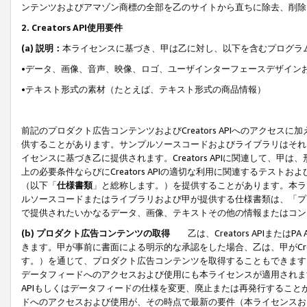
ンテンツおよびアマゾン商標の全部を乙のサイトから直ちに除去、削除
2. Creators API使用要件
(a) 説明：
本ライセンスに基づき、甲は乙に対し、以下を含むプログラ
•データ、画像、音声、映像、ロゴ、ユーザインターフェースデザイン
•テキスト形式の素材（たとえば、テキスト形式の商品情報）
前記のプロダクト広告コンテンツおよびCreators APIへのアクセスに
供することがあります。サンプルソースコードおよびライブラリはそれ
イセンスに基づき乙に提供されます。Creators APIに関連して
上の必要条件ならびにCreators APIの適切な利用に関連するテ
（以下「
仕様書類
」と総称します。）を提供することがあります。本ラ
ルソースコードまたはライブラリおよび甲が提供する仕様書類は、「プ
で提供されたいかなるデータ、画像、テキストその他の情報またはコン
(b) プロダクト広告コンテンツの取得
乙は、Creators APIま
きます。甲が事前に書面による明示的な承認をした場合、乙は、甲がCreator
す。）を通じて、プロダクト広告コンテンツを取得することもできます
データフィードへのアクセスおよび使用にも本ライセンスが適用されます。乙は
APIもしくはデータフィードの仕様を変更、廃止または再発行することがで
ドへのアクセスおよび使用が、その時点で最新の要件（本ライセンスお