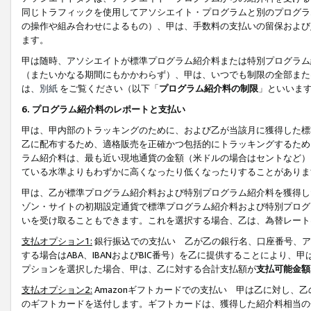
同じトラフィックを使用してアソシエイト・プログラムと別のプログラ
の操作や組み合わせによるもの）、甲は、手数料の支払いの留保および
ます。
甲は随時、アソシエイトが標準プログラム紹介料または特別プログラム
（またいかなる期間にもかかわらず）、甲は、いつでも制限の全部また
は、
別紙
をご覧ください（以下「
プログラム紹介料の制限
」といいま
6. プログラム紹介料のレポートと支払い
甲は、甲内部のトラッキングのために、および乙が当該月に獲得した標
乙に配布するため、適格販売を正確かつ包括的にトラッキングするため
ラム紹介料は、最も近い現地通貨の金額（米ドルの場合はセントなど）
ている水準よりもわずかに高くなったり低くなったりすることがありま
甲は、乙が標準プログラム紹介料および特別プログラム紹介料を獲得し
ゾン・サイトの初期設定通貨で標準プログラム紹介料および特別プログ
いを受け取ることもできます。これを選択する場合、乙は、為替レート
支払オプション1:
銀行振込での支払い 乙が乙の銀行名、口座番号、ア
する場合はABA、IBANおよびBIC番号）を乙に提供することにより
プションを選択した場合、甲は、乙に対する合計支払額が
支払可能金額
支払オプション2:
Amazonギフトカードでの支払い 甲は乙に対し、
のギフトカードを送付します。ギフトカードは、獲得した紹介料相当の