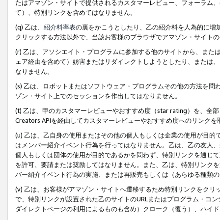
たはアマゾン・サイトで提供されるカスタマーレビュー、フォーラム、
て）、特別リンクを含めてはなりません。
(q) 乙は、
紹介料率表
の裏をかこうとしたり、乙の紹介料を人為的に増
クリックする方法以外で、当該お客様のブラウザでアマゾン・サイトの
(r) 乙は、アソシエイト・プログラムに参加する他のサイトから、ま
ェア経由を含めて）妨害またはリダイレクトしようとしたり、または、
なりません。
(s) 乙は、ロボットまたはソフトウェア・プログラムその他の方法を
ゾン・サイト上でのセッションを作出してはなりません。
(t) 乙は、甲のカスタマーレビューやおすすめ度（star rating
Creators APIを経由してカスタマーレビューやおすすめ度へのリンク
(u) 乙は、乙自身の使用またはその他の個人もしくは企業の使用が目
はメンバー紹介イベント行為を行ってはなりません。乙は、乙の友人、
個人もしくは団体の使用が目的であるかを問わず、特別リンクを通じて
を許可、要請または奨励してはなりません。また、乙は、特別リンクを
バー紹介イベント行為の実施、または再販売もしくは（あらゆる種類の
(v) 乙は、お客様がアマゾン・サイトへ遷移するため特別リンクをク
で、特別リンクが設置された乙のサイトのURLまたはプログラム・コ
ダイレクトページの利用によるものも含め）クローク（覆う）、ハイド