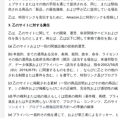
ェブサイトまたはその他の手段を通じて提供される、同じ、または類似
供される商品の「新品」の最低価格、および甲が乙に提供している場合
乙は、特別リンクを宣伝するために、Amazon上に特別リンクを投稿し
3. 乙のサイトに対する責任
乙は、乙のサイトに関して、その開発、運営、依存関係サービスおよび
任を負うものとします。例えば、乙は以下に関して単独で責任を負いま
(a) 乙のサイトおよび一切の関連設備の技術的運営、
(b) 本規約、全ての適用ある法令、条例、規則、政令、命令、ライセ
その他の適用ある政府当局の要件（開示（該当する場合は、米連邦取引
グ、データ保護およびプライバシー（該当する場合は、指令2002/58
（EU）2016/679）に関連するものを含む。）、ならびに乙とそ
される制限または要件を含む。）を遵守して、特別リンク及びプログラ
(c) 乙のサイトに掲載される素材（一切の商品説明およびその他の商
す。）の制作および掲載ならびにその正確性、完全性および適切性の確
(d) 甲の権利または他の個人もしくは団体の権利（著作権、商標、プ
違反または不正利用しない方法で、プログラム・コンテンツ、乙のサイ
ソシエイト・プログラム模倣品対策方針
への準拠の確保
(e) プライバシー規約その他を通じて、および第三者によるクッキー