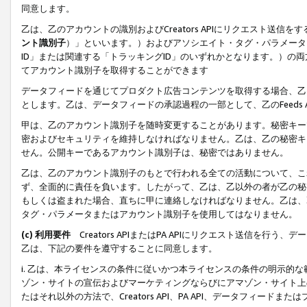
同意します。
乙は、乙のアカウントの識別およびCreators APIにリクエスト送
ント識別子
）」といいます。）およびアソシエイト・タグ・パラメータ（
ID」または関連する「トラッキングID」のいずれかとなります。）の両方
てアカウント識別子を取得することができます
データフィードを通じてプロダクト広告コンテンツを取得する場合、乙は、Cre
とします。乙は、データフィードの承認過程の一部として、乙のFeeds
甲は、乙のアカウント識別子を随時変更することがあります。秘密キー
密およびセキュリティを維持しなければなりません。乙は、乙の秘密キ
せん。公開キーであるアカウント識別子は、秘密ではありません。
乙は、乙のアカウント識別子のもとで行われる全ての活動について、こ
ず、全面的に責任を負います。したがって、乙は、乙以外の者が乙の秘
もしくは盗まれた場合、直ちに甲に連絡しなければなりません。乙は、
タグ・パラメータまたはアカウント識別子を使用してはなりません。
(c) 利用要件
Creators APIまたはPA APIにリクエスト送信を
乙は、下記の要件を遵守することに同意します。
i. 乙は、本ライセンスの条件に従いかつ本ライセンスの条件の明示的
ゾン・サイトの宣伝およびマーケティングならびにアマゾン・サイト上
たはそれ以外の方法で、Creators API、PA API、データフィー