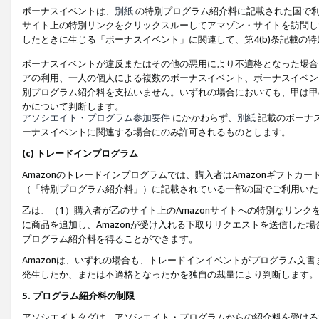
ボーナスイベントは、
別紙
の特別プログラム紹介料に記載された国で利
サイト上の特別リンクをクリックスルーしてアマゾン・サイトを訪問した
したときに生じる「ボーナスイベント」に関連して、第4(b)条記載の
ボーナスイベントが違反またはその他の悪用により不適格となった場合
アの利用、一人の個人による複数のボーナスイベント、ボーナスイベン
別プログラム紹介料を支払いません。いずれの場合においても、甲は甲
かについて判断します。
アソシエイト・プログラム参加要件
にかかわらず、
別紙
記載のボーナ
ーナスイベントに関連する場合にのみ許可されるものとします。
(c) トレードインプログラム
Amazonのトレードインプログラムでは、購入者はAmazonギフト
（「特別プログラム紹介料」）に記載されている一部の国でご利用いた
乙は、（1）購入者が乙のサイト上のAmazonサイトへの特別なリン
に商品を追加し、Amazonが受け入れる下取りリクエストを送信した場
プログラム紹介料を得ることができます。
Amazonは、いずれの場合も、トレードインイベントがプログラム文書
発生したか、または不適格となったかを独自の裁量により判断します。
5. プログラム紹介料の制限
アソシエイトタグは、アソシエイト・プログラムからの紹介料を受ける