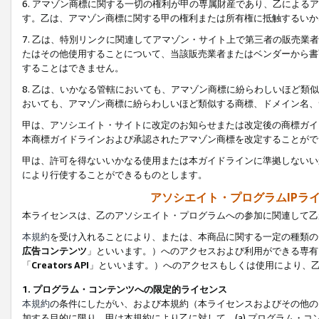
6. アマゾン商標に関する一切の権利が甲の専属財産であり、乙によ
す。乙は、アマゾン商標に関する甲の権利または所有権に抵触するいか
7. 乙は、特別リンクに関連してアマゾン・サイト上で第三者の販売
たはその他使用することについて、当該販売業者またはベンダーから書
することはできません。
8. 乙は、いかなる管轄においても、アマゾン商標に紛らわしいほど
おいても、アマゾン商標に紛らわしいほど類似する商標、ドメイン名、
甲は、アソシエイト・サイトに改定のお知らせまたは改定後の商標ガイ
本商標ガイドラインおよび承認されたアマゾン商標を改定することがで
甲は、許可を得ないいかなる使用または本ガイドラインに準拠しないい
により行使することができるものとします。
アソシエイト・プログラムIPラ
本ライセンスは、乙のアソシエイト・プログラムへの参加に関連して乙
本規約
を受け入れることにより、または、本商品に関する一定の種類の
広告コンテンツ
」といいます。）へのアクセスおよび利用ができる専有
「
Creators API
」といいます。）へのアクセスもしくは使用により、
1. プログラム・コンテンツへの限定的ライセンス
本規約
の条件にしたがい、および本規約（本ライセンスおよびその他の
加する目的に限り、甲は本規約により乙に対して、(a) プログラム・コ