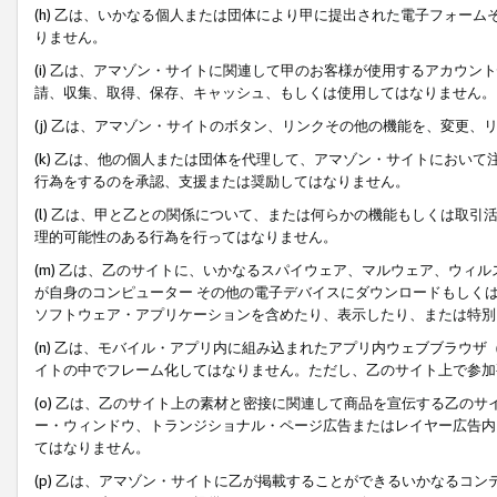
(h) 乙は、いかなる個人または団体により甲に提出された電子フォー
りません。
(i) 乙は、アマゾン・サイトに関連して甲のお客様が使用するアカウ
請、収集、取得、保存、キャッシュ、もしくは使用してはなりません。
(j) 乙は、アマゾン・サイトのボタン、リンクその他の機能を、変更
(k) 乙は、他の個人または団体を代理して、アマゾン・サイトにおい
行為をするのを承認、支援または奨励してはなりません。
(l) 乙は、甲と乙との関係について、または何らかの機能もしくは取
理的可能性のある行為を行ってはなりません。
(m) 乙は、乙のサイトに、いかなるスパイウェア、マルウェア、ウィ
が自身のコンピューター その他の電子デバイスにダウンロードもしく
ソフトウェア・アプリケーションを含めたり、表示したり、または特別
(n) 乙は、モバイル・アプリ内に組み込まれたアプリ内ウェブブラウザ
イトの中でフレーム化してはなりません。ただし、乙のサイト上で参加
(o) 乙は、乙のサイト上の素材と密接に関連して商品を宣伝する乙の
ー・ウィンドウ、トランジショナル・ページ広告またはレイヤー広告内
てはなりません。
(p) 乙は、アマゾン・サイトに乙が掲載することができるいかなるコ