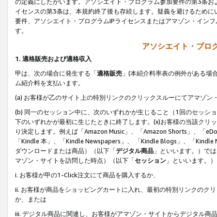
の定義にしたがいます。アソシエイト・プログラム参加要件の第3条お
イセンスの第3条は、本規約終了後も存続します。疑義を避けるためにい
要件、アソシエイト・プログラムIPライセンスまたはアマゾン・イン
す。
アソシエイト・プログ
1. 適格販売および適格収入
甲は、次の場合に発生する「
適格販売
」(本紹介料率表の例外がある場
ム紹介料を支払います。
(a) お客様が乙のサイト上の特別リンクのクリックスルーにてアマゾン
(b) 同一のセッション中に、次のいずれかが生じること（1回のセッ
下のいずれかが最初に生じたときに終了します。(x)お客様の当該クリッ
り決定します。例えば「Amazon Music」、「Amazon Shorts」、「eDo
「Kindle 本」、「Kindle Newspapers」、 「Kindle Blogs」、「
ダウンロードまたは商品）（以下「
デジタル商品
」といいます。）では
マゾン・サイトを訪問した時点）（以下「
セッション
」といいます。）
i. お客様が甲の1-Click注文にて商品を購入するか、
ii. お客様が商品をショッピングカートに入れ、最初の特別リンクの
か、または
iii. デジタル商品に関連し、お客様がアマゾン・サイトからデジタ