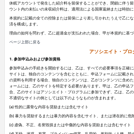
休眠アカウントで発生した紹介料を留保することができ、閉鎖に伴う留
ウント内の未払いの未収紹介料は、適用法による国庫返納または時効に
本規約に記載の全ての控除または留保により差し引かれたうえで乙にな
済を構成します。
理由の如何を問わず、乙に超過金が支払われた場合、甲が本規約に基づ
ページ上部に戻る
アソシエイト・プロ
1. 参加申込みおよび参加資格
参加申込みの手続きを開始するには、乙は、すべての必要事項を正確に
サイトは、独自のコンテンツを含むとともに、申込フォームに記載され
の資料を利用する場合、独自のコンテンツは、乙がコンテンツに含めた
ォームには、乙のサイトを特定する必要があります。甲は、乙の申込フ
合、乙のサイトはアソシエイト・プログラムに参加できず、乙は、乙の
不適切なサイトの例としては以下のようなものが含まれます。
(a) 性的に露骨な内容を奨励または含むサイト
(b) 暴力を奨励するまたは暴力的内容を含むサイト、または潜在的に
(c) 虚偽、不正、名誉毀損または中傷的な内容を奨励または含むサイト
(d) 不快、迷惑、有害、プライバシー侵害、乱用的、差別的（人種、