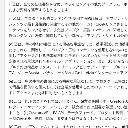
ii. 乙は、全ての仕様書類を含め、本ライセンスその他のプログラム
および資料を遵守するものとします。
iii. 乙は、プロダクト広告コンテンツを使用する際は毎回、アマゾ
ンテンツが最も直接的に関連するその他のページ）にのみリンクさせる
ンテンツをリンクさせず、またはプロダクト広告コンテンツに関連して
告コンテンツに密接に関連していない部分は、アマゾン・サイト以外の
(d) 乙は、甲の事前の書面による明確な承諾なしに、携帯電話その他
たはこれらに関連して、プロダクト広告コンテンツを使用しないものと
由してアクセスされる携帯端末用に最適化されていないサイト等の当該端
定義される承認されたモバイル・アプリケーション、または(3)いか
ブルまたは衛星ボックス、ストリーミングビデオプレイヤー、ブルーレイ
TV、ソニーBravia、パナソニックViera Cast、Vizioインター
(e) 乙は、甲の事前の書面による明確な承諾なしに、プロダクト広告
で商品を提供する個人もしくは企業が使用するためのソフトウェアもしくはその
ドにアクセスまたは利用しないものとします。
(f) 乙は、以下のことをしてはいけません。(i)方法を問わず、Creator
レクトマーケティング、スパミング、販売者または顧客が希望しない連
ること、(iii)Creators API、PA API、データフィード、プ
一切の表示を、削除、隠蔽、変更または見えなくしたり、読めなくした
(g) 乙は、以下のことをしたり、またはしようとしてはいけません。(