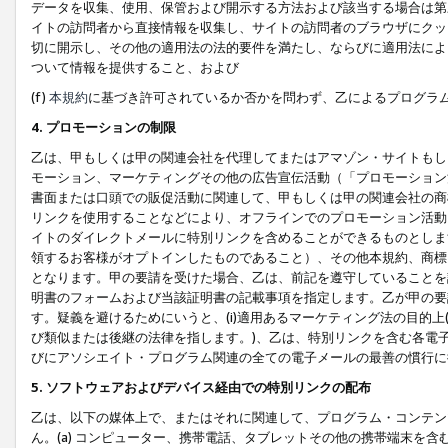
データを収集、使用、保管および開示する方法および該当する場合は第
イトの訪問者から直接情報を収集し、サイトの訪問者のブラウザにクッ
切に開示し、その他の適用法の法的要件を満たし、ならびに適用法によ
ついて情報を提供すること、および
(f)
本規約
に基づき許可されているか否かを問わず、乙によるプログラ
4. プロモーションの制限
乙は、甲もしくは甲の関連会社を代理してまたはアマゾン・サイトもし
モーション、マーケティングその他の広告宣伝活動（「プロモーション
書面または口頭での販促活動に関連して、甲もしくは甲の関連会社の商
リンクを使用することなどにより、オフラインでのプロモーション活動
イトのダイレクトメールに特別リンクを含めることができるものとしま
領するお客様がオプトインしたものであること）、その他本規約、商標
となります。甲の要請を受けた場合、乙は、前記を遵守していることを
明書のフォームおよび当該証明書の記載事項を指定します。乙が甲の要
す。疑義を避けるためにいうと、(i)適用あるマーケティング法の目的上(例
び類似または後継の法律を指します。)、乙は、特別リンクを含む各電子
びにアソシエイト・プログラム関連の全ての電子メールの最善の慣行に
5. ソフトウェアおよびデバイス経由での特別リンクの配布
乙は、以下の媒体上で、またはそれに関連して、プログラム・コンテン
ん。(a) コンピューター、携帯電話、タブレットその他の携帯端末を