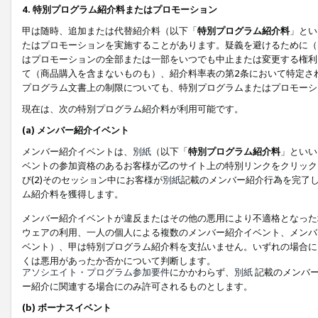
4. 特別プログラム紹介料またはプロモーション
甲は随時、追加または代替紹介料（以下「
特別プログラム紹介料
」とい
たはプロモーションを実施することがあります。疑義を避けるために（
はプロモーションの全部または一部をいつでも中止または変更する権利
て（商品購入を含まないものも）、紹介料率表の第2条において特定さ
プログラム文書上の制限についても、特別プログラムまたはプロモーシ
現在は、次の特別プログラム紹介料が利用可能です。
(a) メンバー紹介イベント
メンバー紹介イベントは、
別紙
（以下「
特別プログラム紹介料
」といい
ベントの参加資格のあるお客様が乙のサイト上の特別リンクをクリック
び(2)そのセッション中にお客様が
別紙
記載のメンバー紹介行為を完了
ム紹介料を獲得します。
メンバー紹介イベントが違反またはその他の悪用により不適格となった
ウェアの利用、一人の個人による複数のメンバー紹介イベント、メンバ
ベント）、甲は特別プログラム紹介料を支払いません。いずれの場合に
くは悪用があったか否かについて判断します。
アソシエイト・プログラム参加要件
にかかわらず、
別紙
記載のメンバー
ー紹介に関連する場合にのみ許可されるものとします。
(b) ボーナスイベント