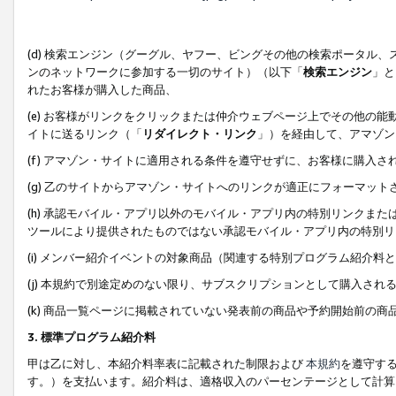
(d) 検索エンジン（グーグル、ヤフー、ビングその他の検索ポータル
ンのネットワークに参加する一切のサイト）（以下「
検索エンジン
」と
れたお客様が購入した商品、
(e) お客様がリンクをクリックまたは仲介ウェブページ上でその他の
イトに送るリンク（「
リダイレクト・リンク
」）を経由して、アマゾン
(f) アマゾン・サイトに適用される条件を遵守せずに、お客様に購入さ
(g) 乙のサイトからアマゾン・サイトへのリンクが適正にフォーマッ
(h) 承認モバイル・アプリ以外のモバイル・アプリ内の特別リンクまたはC
ツールにより提供されたものではない承認モバイル・アプリ内の特別リ
(i) メンバー紹介イベントの対象商品（関連する特別プログラム紹介料と
(j) 本規約で別途定めのない限り、サブスクリプションとして購入され
(k) 商品一覧ページに掲載されていない発表前の商品や予約開始前の商
3. 標準プログラム紹介料
甲は乙に対し、本紹介料率表に記載された制限および
本規約
を遵守す
す。）を支払います。紹介料は、適格収入のパーセンテージとして計算