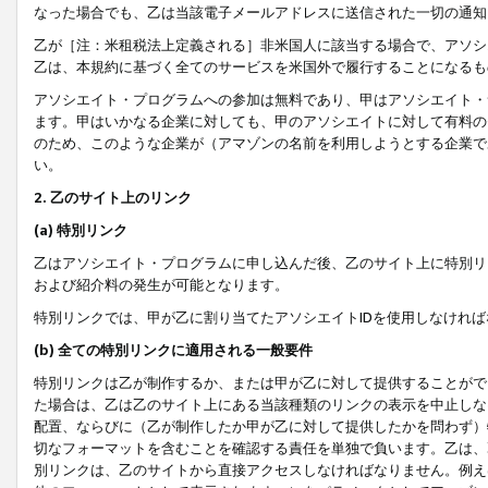
なった場合でも、乙は当該電子メールアドレスに送信された一切の通知
乙が［注：米租税法上定義される］非米国人に該当する場合で、アソシ
乙は、本規約に基づく全てのサービスを米国外で履行することになるも
アソシエイト・プログラムへの参加は無料であり、甲はアソシエイト・
ます。甲はいかなる企業に対しても、甲のアソシエイトに対して有料の
のため、このような企業が（アマゾンの名前を利用しようとする企業で
い。
2. 乙のサイト上のリンク
(a) 特別リンク
乙はアソシエイト・プログラムに申し込んだ後、乙のサイト上に特別リ
および紹介料の発生が可能となります。
特別リンクでは、甲が乙に割り当てたアソシエイトIDを使用しなけれ
(b) 全ての特別リンクに適用される一般要件
特別リンクは乙が制作するか、または甲が乙に対して提供することがで
た場合は、乙は乙のサイト上にある当該種類のリンクの表示を中止しな
配置、ならびに（乙が制作したか甲が乙に対して提供したかを問わず）
切なフォーマットを含むことを確認する責任を単独で負います。乙は、
別リンクは、乙のサイトから直接アクセスしなければなりません。例えば、