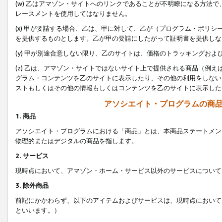
(w) 乙はアマゾン・サイトへのリンクであることが不明瞭になる方法
レースメントを使用してはなりません。
(x) 甲が要請する場合、乙は、甲に対して、乙が（プログラム・ポリ
を提供するものとします。乙が甲の要請にしたがって証明書を提供しな
(y) 甲が別途合意しない限り、乙のサイトは、価格のトラッキングお
(z) 乙は、アマゾン・サイトではないサイト上で提供される商品（例
グラム・コンテンツを乙のサイトに表示したり、その他の利用をしない
ストもしくはその他の情報もしくはコンテンツを乙のサイトに表示した
アソシエイト・プログラムの商
1. 商品
アソシエイト・プログラムにおける「商品」とは、本商品ステートメン
物理的またはデジタルの商品を指します。
2. サービス
現時点において、アマゾン・ホーム・サービス以外のサービスについて
3. 除外商品
前記にかかわらず、以下のアイテムおよびサービスは、現時点において
といいます。）