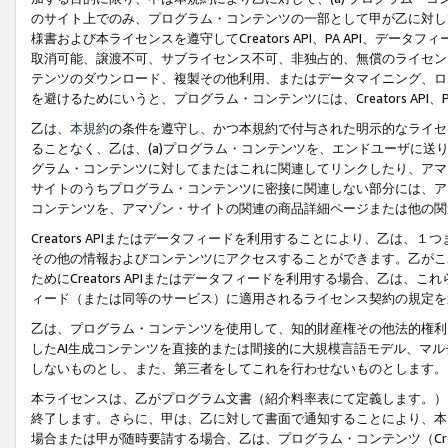
のサイト上でのみ、プログラム・コンテンツの一部として甲が乙に対し
様書および本ライセンスを遵守してCreators API、PA API、
取消可能、譲渡不可、サブライセンス不可、非独占的、無償のライセン
テンツのダウンロード、複製その他利用、またはデータマイニング、ロ
を避けるためにいうと、プログラム・コンテンツには、Creators AP
乙は、
本規約
の条件を遵守し、かつ本規約で付与された明示的なライセ
ることなく、乙は、(a)プログラム・コンテンツを、エンドユーザに
グラム・コンテンツに対してまたはこれに関連してリンクしたり、アマ
サイトのうちプログラム・コンテンツに密接に関連しない部分には、ア
コンテンツを、アマゾン・サイトの関連の商品詳細ページまたは他の関
Creators APIまたはデータフィードを利用することにより、乙は、
その他の情報およびコンテンツにアクセスすることができます。乙がこ
ためにCreators APIまたはデータフィードを利用する場合、乙は、こ
ィード（または同等のサービス）に適用されるライセンス契約の規定を
乙は、プログラム・コンテンツを使用して、知的財産権その他法的権利
したAI生成コンテンツを直接的または間接的に大規模言語モデル、マ
しないものとし、また、第三者をしてこれを行わせないものとします。
本ライセンスは、乙がプログラム文書（紹介料率表にて定義します。）
終了します。さらに、甲は、乙に対して書面で通知することにより、本
場合または甲が随時要請する場合、乙は、プログラム・コンテンツ（Cre