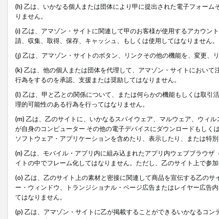
(h) 乙は、いかなる個人または団体により甲に提出された電子フォー
りません。
(i) 乙は、アマゾン・サイトに関連して甲のお客様が使用するアカウ
請、収集、取得、保存、キャッシュ、もしくは使用してはなりません。
(j) 乙は、アマゾン・サイトのボタン、リンクその他の機能を、変更
(k) 乙は、他の個人または団体を代理して、アマゾン・サイトにおい
行為をするのを承認、支援または奨励してはなりません。
(l) 乙は、甲と乙との関係について、または何らかの機能もしくは取
理的可能性のある行為を行ってはなりません。
(m) 乙は、乙のサイトに、いかなるスパイウェア、マルウェア、ウィ
が自身のコンピューター その他の電子デバイスにダウンロードもしく
ソフトウェア・アプリケーションを含めたり、表示したり、または特別
(n) 乙は、モバイル・アプリ内に組み込まれたアプリ内ウェブブラウザ
イトの中でフレーム化してはなりません。ただし、乙のサイト上で参加
(o) 乙は、乙のサイト上の素材と密接に関連して商品を宣伝する乙の
ー・ウィンドウ、トランジショナル・ページ広告またはレイヤー広告内
てはなりません。
(p) 乙は、アマゾン・サイトに乙が掲載することができるいかなるコ