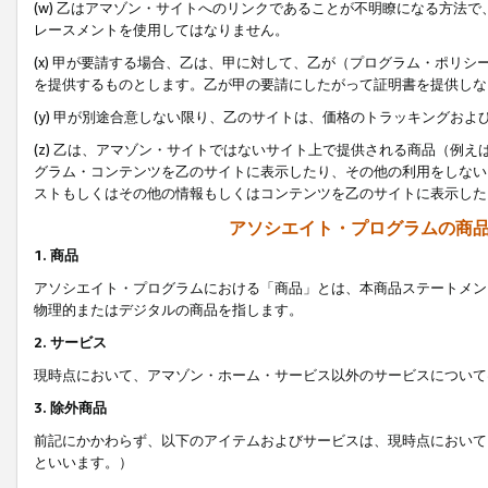
(w) 乙はアマゾン・サイトへのリンクであることが不明瞭になる方法
レースメントを使用してはなりません。
(x) 甲が要請する場合、乙は、甲に対して、乙が（プログラム・ポリ
を提供するものとします。乙が甲の要請にしたがって証明書を提供しな
(y) 甲が別途合意しない限り、乙のサイトは、価格のトラッキングお
(z) 乙は、アマゾン・サイトではないサイト上で提供される商品（例
グラム・コンテンツを乙のサイトに表示したり、その他の利用をしない
ストもしくはその他の情報もしくはコンテンツを乙のサイトに表示した
アソシエイト・プログラムの商
1. 商品
アソシエイト・プログラムにおける「商品」とは、本商品ステートメン
物理的またはデジタルの商品を指します。
2. サービス
現時点において、アマゾン・ホーム・サービス以外のサービスについて
3. 除外商品
前記にかかわらず、以下のアイテムおよびサービスは、現時点において
といいます。）