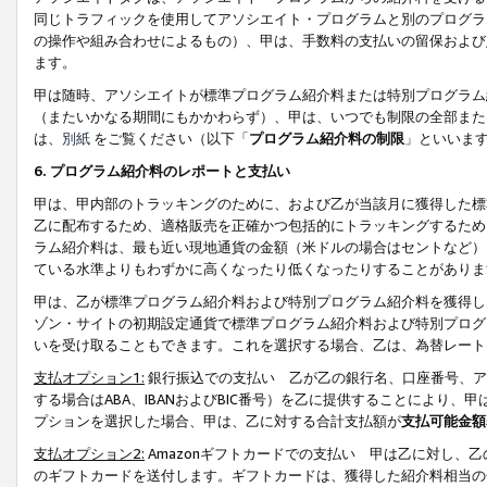
同じトラフィックを使用してアソシエイト・プログラムと別のプログラ
の操作や組み合わせによるもの）、甲は、手数料の支払いの留保および
ます。
甲は随時、アソシエイトが標準プログラム紹介料または特別プログラム
（またいかなる期間にもかかわらず）、甲は、いつでも制限の全部また
は、
別紙
をご覧ください（以下「
プログラム紹介料の制限
」といいま
6. プログラム紹介料のレポートと支払い
甲は、甲内部のトラッキングのために、および乙が当該月に獲得した標
乙に配布するため、適格販売を正確かつ包括的にトラッキングするため
ラム紹介料は、最も近い現地通貨の金額（米ドルの場合はセントなど）
ている水準よりもわずかに高くなったり低くなったりすることがありま
甲は、乙が標準プログラム紹介料および特別プログラム紹介料を獲得し
ゾン・サイトの初期設定通貨で標準プログラム紹介料および特別プログ
いを受け取ることもできます。これを選択する場合、乙は、為替レート
支払オプション1:
銀行振込での支払い 乙が乙の銀行名、口座番号、ア
する場合はABA、IBANおよびBIC番号）を乙に提供することにより
プションを選択した場合、甲は、乙に対する合計支払額が
支払可能金額
支払オプション2:
Amazonギフトカードでの支払い 甲は乙に対し、
のギフトカードを送付します。ギフトカードは、獲得した紹介料相当の