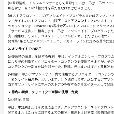
(a) 登録情報 インフルエンサーとして登録するには、乙は、乙のソ
可を含む、全ての情報要件を満たさなければなりません。
(b) ストアフロント このアソシエイト・プログラムまたはアマゾン
ン・サイトのストアフロント（以下「
ストアフロント
」といいます。）
のセッションは、Amazonのお客様が乙のストアフロントにクリック
「サービス提供」に相当します。乙は、アソシエイト・プログラムまた
真、編集物、リスト、コメント、デジタルビデオ、またはその他のデー
要件第1条または
アマゾンコミュニティガイドライン
に定める基準に違
2.
オンサイトでの使用
(a)使用時の裁量、削除する権利 甲は、インフルエンサー・プログラ
により甲の判断で）クリエイター・コンテンツを使用できますが、その
コンテンツの一部または全部を拒否、削除、停止または復元する権利を
(b)報酬 甲がアマゾン・サイト内で使用するクリエイター・コンテン
「
オンサイト紹介料
」といいます。）を獲得します。該当するアマゾン
当アマゾン・サイトに専用のストアIDを有するクリエイターとして登
3.
権利の留保、クリエイター商標の使用、免責
(a) 権利の留保
甲は、本規約またはその他に基づき、ストアフロント、ストアフロント
関するまたはこれらに対する全ての権利、権原および利益（知的財産権