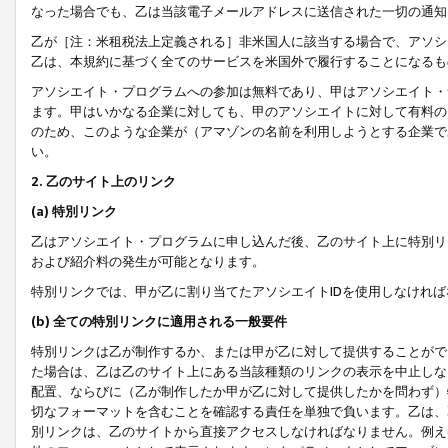
なった場合でも、乙は当該電子メールアドレスに送信された一切の通知
乙が［注：米租税法上定義される］非米国人に該当する場合で、アソシ
乙は、本規約に基づく全てのサービスを米国外で履行することになるも
アソシエイト・プログラムへの参加は無料であり、甲はアソシエイト・
ます。甲はいかなる企業に対しても、甲のアソシエイトに対して有料の
のため、このような企業が（アマゾンの名前を利用しようとする企業で
い。
2. 乙のサイト上のリンク
(a) 特別リンク
乙はアソシエイト・プログラムに申し込んだ後、乙のサイト上に特別リ
および紹介料の発生が可能となります。
特別リンクでは、甲が乙に割り当てたアソシエイトIDを使用しなけれ
(b) 全ての特別リンクに適用される一般要件
特別リンクは乙が制作するか、または甲が乙に対して提供することがで
た場合は、乙は乙のサイト上にある当該種類のリンクの表示を中止しな
配置、ならびに（乙が制作したか甲が乙に対して提供したかを問わず）
切なフォーマットを含むことを確認する責任を単独で負います。乙は、
別リンクは、乙のサイトから直接アクセスしなければなりません。例えば、