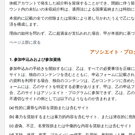
休眠アカウントで発生した紹介料を留保することができ、閉鎖に伴う留
ウント内の未払いの未収紹介料は、適用法による国庫返納または時効に
本規約に記載の全ての控除または留保により差し引かれたうえで乙にな
済を構成します。
理由の如何を問わず、乙に超過金が支払われた場合、甲が本規約に基づ
ページ上部に戻る
アソシエイト・プロ
1. 参加申込みおよび参加資格
参加申込みの手続きを開始するには、乙は、すべての必要事項を正確に
サイトは、独自のコンテンツを含むとともに、申込フォームに記載され
の資料を利用する場合、独自のコンテンツは、乙がコンテンツに含めた
ォームには、乙のサイトを特定する必要があります。甲は、乙の申込フ
合、乙のサイトはアソシエイト・プログラムに参加できず、乙は、乙の
不適切なサイトの例としては以下のようなものが含まれます。
(a) 性的に露骨な内容を奨励または含むサイト
(b) 暴力を奨励するまたは暴力的内容を含むサイト、または潜在的に
(c) 虚偽、不正、名誉毀損または中傷的な内容を奨励または含むサイト
(d) 不快、迷惑、有害、プライバシー侵害、乱用的、差別的（人種、