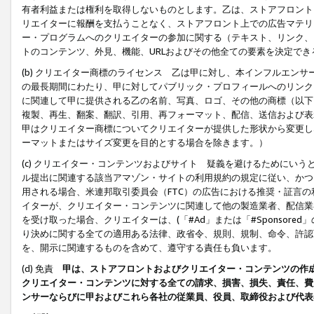
有者利益または権利を取得しないものとします。乙は、ストアフロントに
リエイターに報酬を支払うことなく、ストアフロント上での広告マテリア
ー・プログラムへのクリエイターの参加に関する（テキスト、リンク、
トのコンテンツ、外見、機能、URLおよびその他全ての要素を決定で
(b) クリエイター商標のライセンス 乙は甲に対し、本インフルエン
の最長期間にわたり、甲に対してパブリック・プロフィールへのリンク
に関連して甲に提供される乙の名前、写真、ロゴ、その他の商標（以下
複製、再生、翻案、翻訳、引用、再フォーマット、配信、送信および表
甲はクリエイター商標についてクリエイターが提供した形状から変更し
ーマットまたはサイズ変更を目的とする場合を除きます。）
(c) クリエイター・コンテンツおよびサイト 疑義を避けるためにい
ル提出に関連する該当アマゾン・サイトの利用規約の規定に従い、かつ、
用される場合、米連邦取引委員会（FTC）の広告における推奨・証言
イターが、クリエイター・コンテンツに関連して他の製造業者、配信業
を受け取った場合、クリエイターは、(「#Ad」または「#Sponsor
り決めに関する全ての適用ある法律、政省令、規則、規制、命令、許認
を、開示に関連するものを含めて、遵守する責任も負います。
(d) 免責
甲は、ストアフロントおよびクリエイター・コンテンツの作
クリエイター・コンテンツに対する全ての請求、損害、損失、責任、費
ンサーならびに甲およびこれら各社の従業員、役員、取締役および代表