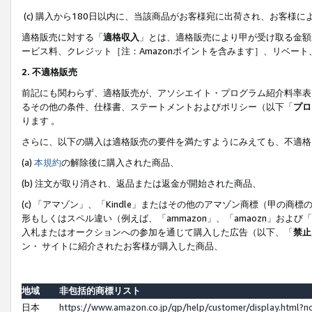
(c) 購入から180日以内に、当該商品がお客様宛に出荷され、お客
適格販売に対する「
適格収入
」とは、適格販売により甲が受け取る金額
ービス料、クレジット［注：Amazonポイントを含みます］、リベー
2. 不適格販売
前記にも関わらず、適格販売が、アソシエイト・プログラム紹介料率表
るその他の条件、仕様書、ステートメントおよびポリシー（以下「
プロ
ります 。
さらに、以下の購入は適格販売の要件を満たすようにみえても、不適格
(a)
本規約
の解除後に購入された商品、
(b) 注文が取り消され、返品または返金が開始された商品、
(c) 「アマゾン」、「Kindle」またはその他のアマゾン商標（甲
形もしくはスペル違い（例えば、「ammazon」、「amaozn」およ
入札またはオークションへの参加を通じて購入した広告（以下、「
禁止
ン・ サイトに紹介されたお客様が購入した商品、
地域
非包括的商標リスト
日本
https://www.amazon.co.jp/gp/help/customer/display.html