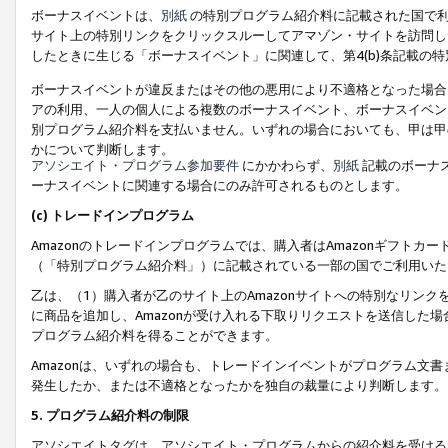
ボーナスイベントは、
別紙
の特別プログラム紹介料に記載された国で利
サイト上の特別リンクをクリックスルーしてアマゾン・サイトを訪問した
したときに生じる「ボーナスイベント」に関連して、第4(b)条記載の
ボーナスイベントが違反またはその他の悪用により不適格となった場合
アの利用、一人の個人による複数のボーナスイベント、ボーナスイベン
別プログラム紹介料を支払いません。いずれの場合においても、甲は甲
かについて判断します。
アソシエイト・プログラム参加要件
にかかわらず、
別紙
記載のボーナ
ーナスイベントに関連する場合にのみ許可されるものとします。
(c) トレードインプログラム
Amazonのトレードインプログラムでは、購入者はAmazonギフト
（「特別プログラム紹介料」）に記載されている一部の国でご利用いた
乙は、（1）購入者が乙のサイト上のAmazonサイトへの特別なリン
に商品を追加し、Amazonが受け入れる下取りリクエストを送信した場
プログラム紹介料を得ることができます。
Amazonは、いずれの場合も、トレードインイベントがプログラム文書
発生したか、または不適格となったかを独自の裁量により判断します。
5. プログラム紹介料の制限
アソシエイトタグは、アソシエイト・プログラムからの紹介料を受ける