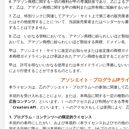
6. アマゾン商標に関する一切の権利が甲の専属財産であり、乙によ
す。乙は、アマゾン商標に関する甲の権利または所有権に抵触するいか
7. 乙は、特別リンクに関連してアマゾン・サイト上で第三者の販売
たはその他使用することについて、当該販売業者またはベンダーから書
することはできません。
8. 乙は、いかなる管轄においても、アマゾン商標に紛らわしいほど
おいても、アマゾン商標に紛らわしいほど類似する商標、ドメイン名、
甲は、アソシエイト・サイトに改定のお知らせまたは改定後の商標ガイ
本商標ガイドラインおよび承認されたアマゾン商標を改定することがで
甲は、許可を得ないいかなる使用または本ガイドラインに準拠しないい
により行使することができるものとします。
アソシエイト・プログラムIPラ
本ライセンスは、乙のアソシエイト・プログラムへの参加に関連して乙
本規約
を受け入れることにより、または、本商品に関する一定の種類の
広告コンテンツ
」といいます。）へのアクセスおよび利用ができる専有
「
Creators API
」といいます。）へのアクセスもしくは使用により、
1. プログラム・コンテンツへの限定的ライセンス
本規約
の条件にしたがい、および本規約（本ライセンスおよびその他の
加する目的に限り、甲は本規約により乙に対して、(a) プログラム・コ