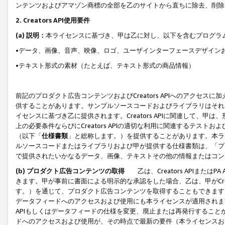
ンテンツおよびアマゾン商標の全部を乙のサイトから直ちに除去、削除
2. Creators API使用要件
(a) 説明：
本ライセンスに基づき、甲は乙に対し、以下を含むプログラ
•データ、画像、音声、映像、ロゴ、ユーザインターフェースデザイン
•テキスト形式の素材（たとえば、テキスト形式の商品情報）
前記のプロダクト広告コンテンツおよびCreators APIへのアクセスに
供することがあります。サンプルソースコードおよびライブラリはそれ
イセンスに基づき乙に提供されます。Creators APIに関連して
上の必要条件ならびにCreators APIの適切な利用に関連するテ
（以下「
仕様書類
」と総称します。）を提供することがあります。本ラ
ルソースコードまたはライブラリおよび甲が提供する仕様書類は、「プ
で提供されたいかなるデータ、画像、テキストその他の情報またはコン
(b) プロダクト広告コンテンツの取得
乙は、Creators APIま
きます。甲が事前に書面による明示的な承認をした場合、乙は、甲がCreator
す。）を通じて、プロダクト広告コンテンツを取得することもできます
データフィードへのアクセスおよび使用にも本ライセンスが適用されます。乙は
APIもしくはデータフィードの仕様を変更、廃止または再発行することがで
ドへのアクセスおよび使用が、その時点で最新の要件（本ライセンスお