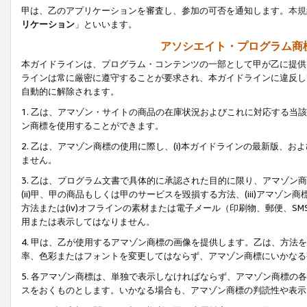
甲は、乙のアプリケーションを審査し、参加の可否を通知します。
本規
リケーション
」といいます。
アソシエイト・プログラム商
本ガイドラインは、プログラム・コンテンツの一部として甲が乙に提供
ラインは常に厳密に遵守することが要求され、本ガイドラインに違反し
自動的に解除されます。
1. 乙は、アマゾン・サイトの商品の在庫状況およびこれに対応する
ン商標を使用することができます。
2. 乙は、アマゾン商標の使用に際し、(i)本ガイドラインの最新版、およ
ません。
3. 乙は、プログラム文書で具体的に承認された目的に限り、アマゾン
(ii)甲、甲の商品もしくは甲のサービスを毀損する方法、(iii)アマ
方法または(iv)オフラインの素材または電子メール（印刷物、郵便、S
用または表示してはなりません。
4. 甲は、乙が使用するアマゾン商標の画像を提供します。乙は、方
率、色彩またはフォントを変更してはならず、アマゾン商標にいかなる
5. 各アマゾン商標は、単独で表示しなければならず、アマゾン商標
スをおくものとします。いかなる場合も、アマゾン商標の判読性や表示