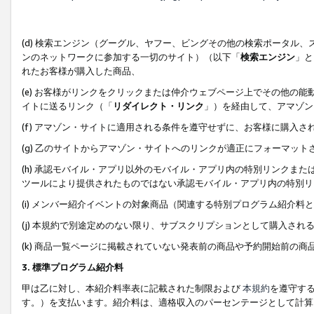
(d) 検索エンジン（グーグル、ヤフー、ビングその他の検索ポータル
ンのネットワークに参加する一切のサイト）（以下「
検索エンジン
」と
れたお客様が購入した商品、
(e) お客様がリンクをクリックまたは仲介ウェブページ上でその他の
イトに送るリンク（「
リダイレクト・リンク
」）を経由して、アマゾン
(f) アマゾン・サイトに適用される条件を遵守せずに、お客様に購入さ
(g) 乙のサイトからアマゾン・サイトへのリンクが適正にフォーマッ
(h) 承認モバイル・アプリ以外のモバイル・アプリ内の特別リンクまたはC
ツールにより提供されたものではない承認モバイル・アプリ内の特別リ
(i) メンバー紹介イベントの対象商品（関連する特別プログラム紹介料と
(j) 本規約で別途定めのない限り、サブスクリプションとして購入され
(k) 商品一覧ページに掲載されていない発表前の商品や予約開始前の商
3. 標準プログラム紹介料
甲は乙に対し、本紹介料率表に記載された制限および
本規約
を遵守す
す。）を支払います。紹介料は、適格収入のパーセンテージとして計算