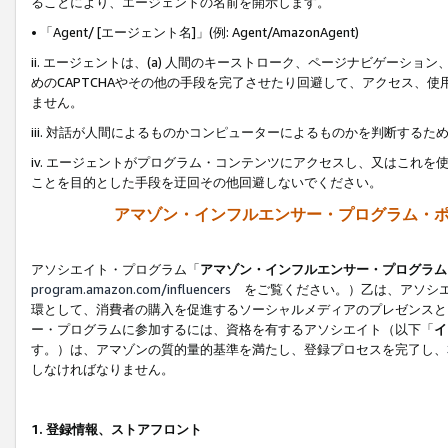
ることにより、エージェントの名前を開示します。
• 「Agent/ [エージェント名]」(例: Agent/AmazonAgent)
ii. エージェントは、(a) 人間のキーストローク、ページナビゲーシ
めのCAPTCHAやその他の手段を完了させたり回避して、アクセス、
ません。
iii. 対話が人間によるものかコンピューターによるものかを判断する
iv. エージェントがプログラム・コンテンツにアクセスし、又はこれ
ことを目的とした手段を迂回その他回避しないでください。
アマゾン・インフルエンサー・プログラム・
アソシエイト・プログラム「
アマゾン・インフルエンサー・プログラム
program.amazon.com/influencers
をご覧ください。）乙は、アソシエ
環として、消費者の購入を促進するソーシャルメディアのプレゼンスと
ー・プログラムに参加するには、資格を有するアソシエイト（以下「
イ
す。）は、アマゾンの質的量的基準を満たし、登録プロセスを完了し、
しなければなりません。
1.
登録情報、ストアフロント