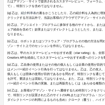
たはアマゾン・サイトで提供されるカスタマーレビュー、フォーラム、
て）、特別リンクを含めてはなりません。
(q) 乙は、
紹介料率表
の裏をかこうとしたり、乙の紹介料を人為的に増
クリックする方法以外で、当該お客様のブラウザでアマゾン・サイトの
(r) 乙は、アソシエイト・プログラムに参加する他のサイトから、ま
ェア経由を含めて）妨害またはリダイレクトしようとしたり、または、
なりません。
(s) 乙は、ロボットまたはソフトウェア・プログラムその他の方法を
ゾン・サイト上でのセッションを作出してはなりません。
(t) 乙は、甲のカスタマーレビューやおすすめ度（star rating
Creators APIを経由してカスタマーレビューやおすすめ度へのリンク
(u) 乙は、乙自身の使用またはその他の個人もしくは企業の使用が目
はメンバー紹介イベント行為を行ってはなりません。乙は、乙の友人、
個人もしくは団体の使用が目的であるかを問わず、特別リンクを通じて
を許可、要請または奨励してはなりません。また、乙は、特別リンクを
バー紹介イベント行為の実施、または再販売もしくは（あらゆる種類の
(v) 乙は、お客様がアマゾン・サイトへ遷移するため特別リンクをク
で、特別リンクが設置された乙のサイトのURLまたはプログラム・コ
ダイレクトページの利用によるものも含め）クローク（覆う）、ハイド