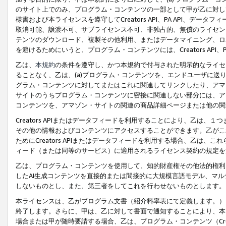
のサイト上でのみ、プログラム・コンテンツの一部として甲が乙に対し
様書および本ライセンスを遵守してCreators API、PA API、
取消可能、譲渡不可、サブライセンス不可、非独占的、無償のライセン
テンツのダウンロード、複製その他利用、またはデータマイニング、ロ
を避けるためにいうと、プログラム・コンテンツには、Creators AP
乙は、
本規約
の条件を遵守し、かつ本規約で付与された明示的なライセ
ることなく、乙は、(a)プログラム・コンテンツを、エンドユーザに
グラム・コンテンツに対してまたはこれに関連してリンクしたり、アマ
サイトのうちプログラム・コンテンツに密接に関連しない部分には、ア
コンテンツを、アマゾン・サイトの関連の商品詳細ページまたは他の関
Creators APIまたはデータフィードを利用することにより、乙は、
その他の情報およびコンテンツにアクセスすることができます。乙がこ
ためにCreators APIまたはデータフィードを利用する場合、乙は、こ
ィード（または同等のサービス）に適用されるライセンス契約の規定を
乙は、プログラム・コンテンツを使用して、知的財産権その他法的権利
したAI生成コンテンツを直接的または間接的に大規模言語モデル、マ
しないものとし、また、第三者をしてこれを行わせないものとします。
本ライセンスは、乙がプログラム文書（紹介料率表にて定義します。）
終了します。さらに、甲は、乙に対して書面で通知することにより、本
場合または甲が随時要請する場合、乙は、プログラム・コンテンツ（Cre