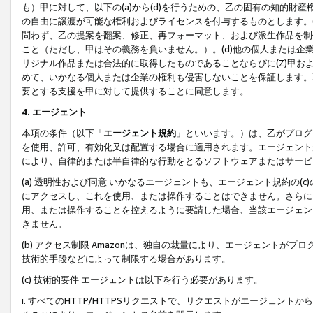
も）甲に対して、以下の(a)から(d)を行うための、乙の固有の知的
の自由に譲渡が可能な権利およびライセンスを付与するものとします。(
問わず、乙の提案を翻案、修正、再フォーマット、および派生作品を制
こと（ただし、甲はその義務を負いません。）。(d)他の個人または企
リジナル作品または合法的に取得したものであることならびに(Z)甲
めて、いかなる個人または企業の権利も侵害しないことを保証します。
要とする支援を甲に対して提供することに同意します。
4. エージェント
本項の条件（以下「
エージェント規約
」といいます。）は、乙がプログ
を使用、許可、有効化又は配置する場合に適用されます。エージェント
により、自律的または半自律的な行動をとるソフトウェアまたはサービ
(a) 透明性および同意 いかなるエージェントも、エージェント規約の
にアクセスし、これを使用、または操作することはできません。さらに、
用、または操作することを控えるように要請した場合、当該エージェン
きません。
(b) アクセス制限 Amazonは、独自の裁量により、エージェント
技術的手段などによって制限する場合があります。
(c) 技術的要件 エージェントは以下を行う必要があります。
i. すべてのHTTP/HTTPSリクエストで、リクエストがエージェ