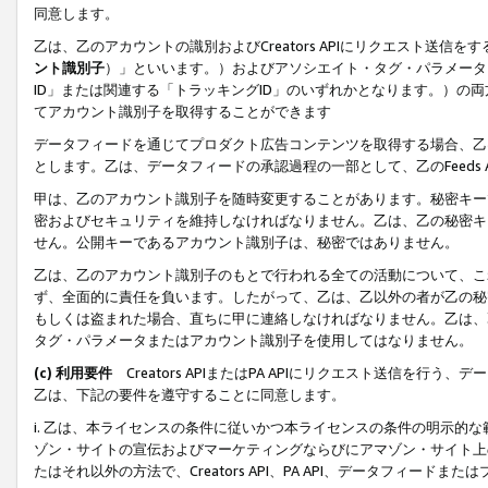
同意します。
乙は、乙のアカウントの識別およびCreators APIにリクエスト送
ント識別子
）」といいます。）およびアソシエイト・タグ・パラメータ（
ID」または関連する「トラッキングID」のいずれかとなります。）の両方
てアカウント識別子を取得することができます
データフィードを通じてプロダクト広告コンテンツを取得する場合、乙は、Cre
とします。乙は、データフィードの承認過程の一部として、乙のFeeds
甲は、乙のアカウント識別子を随時変更することがあります。秘密キー
密およびセキュリティを維持しなければなりません。乙は、乙の秘密キ
せん。公開キーであるアカウント識別子は、秘密ではありません。
乙は、乙のアカウント識別子のもとで行われる全ての活動について、こ
ず、全面的に責任を負います。したがって、乙は、乙以外の者が乙の秘
もしくは盗まれた場合、直ちに甲に連絡しなければなりません。乙は、
タグ・パラメータまたはアカウント識別子を使用してはなりません。
(c) 利用要件
Creators APIまたはPA APIにリクエスト送信を
乙は、下記の要件を遵守することに同意します。
i. 乙は、本ライセンスの条件に従いかつ本ライセンスの条件の明示的
ゾン・サイトの宣伝およびマーケティングならびにアマゾン・サイト上
たはそれ以外の方法で、Creators API、PA API、データフィー