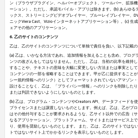
ン（ブラウザプラグイン、ヘルパーオブジェクト、ツールバー、拡張機
ーション）。ただし、承認モバイル・アプリは除きます。(b) あらゆ
ックス、ストリーミングビデオプレイヤー、ブルーレイプレイヤー、DVDプ
ニックViera Cast、Vizioインターネットアプリケーション等）。(
ェアその他のアプリケーション。
6. 乙のサイトのコンテンツ
乙は、乙のサイトのコンテンツについて単独で責任を負い、以下記載の
(a) 乙は、いかなる方法であれ、追加情報を加えることも含め、プロ
ンツの改ざんをしてはなりません。ただし、乙は、当初の比率を維持し
することや、テキストの意味を大幅に変更しない方法または事実として
コンテンツの一部を省略することはできます。甲が乙に提供することが
シー規約情報へのリンク）としてフォーマットされていないアマゾン・
設けることなく、乙は、「プライバシー情報」へのリンクを削除したり
または判読できないようにしないものとします。
(b) 乙は、プログラム・コンテンツやCreators API、データフ
ブライセンスまたは譲渡しないものとします。例えば、乙は、乙がプロ
はその他付与することが要求されるような、乙サイト以外での広告（サ
なるアプリケーション、プラットフォーム、サイトまたはサービス上で
り、使用を奨励しないものとします。 また、乙は、乙のサイトではな
トではないサイト上でかかるリンクを表示しないものとします。