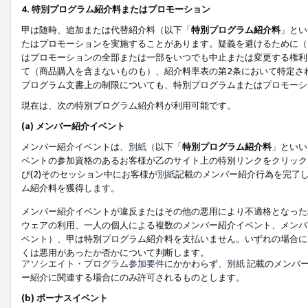
4. 特別プログラム紹介料またはプロモーション
甲は随時、追加または代替紹介料（以下「
特別プログラム紹介料
」とい
たはプロモーションを実施することがあります。疑義を避けるために（
はプロモーションの全部または一部をいつでも中止または変更する権利
て（商品購入を含まないものも）、紹介料率表の第2条において特定さ
プログラム文書上の制限についても、特別プログラムまたはプロモーシ
現在は、次の特別プログラム紹介料が利用可能です。
(a) メンバー紹介イベント
メンバー紹介イベントは、
別紙
（以下「
特別プログラム紹介料
」といい
ベントの参加資格のあるお客様が乙のサイト上の特別リンクをクリック
び(2)そのセッション中にお客様が
別紙
記載のメンバー紹介行為を完了
ム紹介料を獲得します。
メンバー紹介イベントが違反またはその他の悪用により不適格となった
ウェアの利用、一人の個人による複数のメンバー紹介イベント、メンバ
ベント）、甲は特別プログラム紹介料を支払いません。いずれの場合に
くは悪用があったか否かについて判断します。
アソシエイト・プログラム参加要件
にかかわらず、
別紙
記載のメンバー
ー紹介に関連する場合にのみ許可されるものとします。
(b) ボーナスイベント