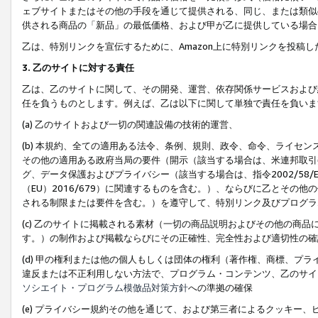
ェブサイトまたはその他の手段を通じて提供される、同じ、または類似
供される商品の「新品」の最低価格、および甲が乙に提供している場合
乙は、特別リンクを宣伝するために、Amazon上に特別リンクを投稿し
3. 乙のサイトに対する責任
乙は、乙のサイトに関して、その開発、運営、依存関係サービスおよび
任を負うものとします。例えば、乙は以下に関して単独で責任を負いま
(a) 乙のサイトおよび一切の関連設備の技術的運営、
(b) 本規約、全ての適用ある法令、条例、規則、政令、命令、ライセ
その他の適用ある政府当局の要件（開示（該当する場合は、米連邦取引
グ、データ保護およびプライバシー（該当する場合は、指令2002/58
（EU）2016/679）に関連するものを含む。）、ならびに乙とそ
される制限または要件を含む。）を遵守して、特別リンク及びプログラ
(c) 乙のサイトに掲載される素材（一切の商品説明およびその他の商
す。）の制作および掲載ならびにその正確性、完全性および適切性の確
(d) 甲の権利または他の個人もしくは団体の権利（著作権、商標、プ
違反または不正利用しない方法で、プログラム・コンテンツ、乙のサイ
ソシエイト・プログラム模倣品対策方針
への準拠の確保
(e) プライバシー規約その他を通じて、および第三者によるクッキー