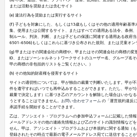
または活動を奨励または含むサイト
(e) 違法行為を奨励または実行するサイト
(f) 子どもを対象にした、もしくは13歳もしくはその他の適用年齢
集、使用または公開するサイト、またはすべての適用ある法令、条例、
制ルール、判決、判断、または子どもの保護に関連する適用ある政府当局の要
6501-6506)もしくはこれらに基づき公布された規則、または児童オ
(g) 甲またはその関連会社の商標や、甲またはその関連会社の商標の
ID、またはソーシャルネットワークサイトのユーザー名、グループ名
甲の商標の非包括的リストをご覧ください。）
(h) その他知的財産権を侵害するサイト
サイトの適切性については、甲が独自の裁量で判断いたします。甲が不
件を遵守すればいつでも再申込みすることができます。ただし、甲が1)
裁量で決定します）に基づき乙のアカウントを解除した場合はいかなる
うとすることはできません。
お問い合わせフォーム
の「運営規約違反に
承認手続を開始することができます。
乙は、アソシエイト・プログラムへの参加申込フォームに記載した情報
メールアドレスその他の連絡先情報および乙のサイトの識別情報などを
せん。甲は、アソシエイト・プログラムおよび本規約に関する通知（も
登録されたその時点で最新の電子メールアドレス宛てに送信することが