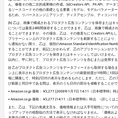
ん、修復その他二次的成果物の作成。(ii)Creators API、PA 
るソースコードその他の基礎となる要素（モデル、モデルパラメーター
るため、リバースエンジニアリング、ディスアセンブル、ディコンパイ
(h) 乙は、画像で構成されるプロダクト広告コンテンツを保存または
については最長24時間保存することができます。乙は、画像で構成さ
ることができますが、その場合、乙は、その後直ちに Creators AP
プリケーション上のプロダクト広告コンテンツを刷新することにより、
ら通知がない限り、乙は、個別のAmazon Standard Identification Nu
することができます。前記にかかわらず、乙のアプリケーションがクラ
プロダクト広告コンテンツを保存またはキャッシュしてはいけません。
以内に、甲に対して、プロダクト広告コンテンツを含むまたは使用する
(i) 乙がプロダクト広告コンテンツをデータフィードから取得する場合または
ン上に表示されるプロダクト広告コンテンツの刷新頻度が1時間に1回
報に隣接して、時刻/日付の表示を含めるものとします。ただし、乙の
び刷新と同日中である間は、表示のうち日付の部分を省略することがで
• Amazon.co.jp 価格： ¥3,277 (2008年1月7日 14:11（日本標準
• Amazon.co.jp 価格： ¥3,277 (14:11（日本標準時）時点 −詳しくは
また、乙は、下記の免責文言を、価格情報または入手可能性についての
ップアップその他類似の方法で表示しなければなりません。「価格およ
本商品の購入においては、購入の時点で（該当するアマゾン・サイト）