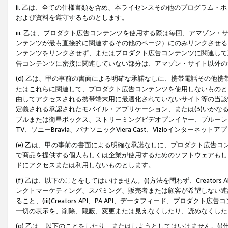
ii. 乙は、全ての仕様書類を含め、本ライセンスその他のプログラム
および資料を遵守するものとします。
iii. 乙は、プロダクト広告コンテンツを使用する際は毎回、アマゾ
ンテンツが最も直接的に関連するその他のページ）にのみリンクさせる
ンテンツをリンクさせず、またはプロダクト広告コンテンツに関連して
告コンテンツに密接に関連していない部分は、アマゾン・サイト以外の
(d) 乙は、甲の事前の書面による明確な承諾なしに、携帯電話その他
たはこれらに関連して、プロダクト広告コンテンツを使用しないものと
由してアクセスされる携帯端末用に最適化されていないサイト等の当該端
定義される承認されたモバイル・アプリケーション、または(3)いか
ブルまたは衛星ボックス、ストリーミングビデオプレイヤー、ブルーレイ
TV、ソニーBravia、パナソニックViera Cast、Vizioインター
(e) 乙は、甲の事前の書面による明確な承諾なしに、プロダクト広告
で商品を提供する個人もしくは企業が使用するためのソフトウェアもしくはその
ドにアクセスまたは利用しないものとします。
(f) 乙は、以下のことをしてはいけません。(i)方法を問わず、Creator
レクトマーケティング、スパミング、販売者または顧客が希望しない連
ること、(iii)Creators API、PA API、データフィード、プ
一切の表示を、削除、隠蔽、変更または見えなくしたり、読めなくした
(g) 乙は、以下のことをしたり、またはしようとしてはいけません。(