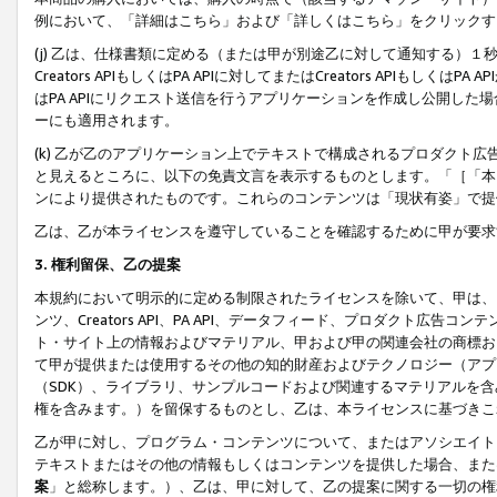
例において、「詳細はこちら」および「詳しくはこちら」をクリックす
(j) 乙は、仕様書類に定める（または甲が別途乙に対して通知する）
Creators APIもしくはPA APIに対してまたはCreators APIもしく
はPA APIにリクエスト送信を行うアプリケーションを作成し公開し
ーにも適用されます。
(k) 乙が乙のアプリケーション上でテキストで構成されるプロダクト
と見えるところに、以下の免責文言を表示するものとします。「［「本
ンにより提供されたものです。これらのコンテンツは「現状有姿」で提
乙は、乙が本ライセンスを遵守していることを確認するために甲が要求
3. 権利留保、乙の提案
本規約において明示的に定める制限されたライセンスを除いて、甲は、
ンツ、Creators API、PA API、データフィード、プロダクト
ト・サイト上の情報およびマテリアル、甲および甲の関連会社の商標お
て甲が提供または使用するその他の知的財産およびテクノロジー（アプ
（SDK）、ライブラリ、サンプルコードおよび関連するマテリアルを
権を含みます。）を留保するものとし、乙は、本ライセンスに基づきこ
乙が甲に対し、プログラム・コンテンツについて、またはアソシエイト
テキストまたはその他の情報もしくはコンテンツを提供した場合、また
案
」と総称します。）、乙は、甲に対して、乙の提案に関する一切の権