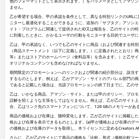
他のフォーマットとして表示されます。）をパラメータとしてアマゾン
ません。
乙が希望する場合、甲の承認を条件として、異なる特別リンクのURL
ニターし最適化することができるように、追加の「サブタグ」アソシエ
イト・プログラムに関連して提供されたID又は報告を、乙のサイトの
に到着したときに、かかるユーザの行動をモニターする目的でユーザに
乙は、甲の承認なく、いつでも乙のサイトに商品（および関連する特別
（商品ステートメント（以下に定義します。）に定義されたとおり）商
等）またはストアのホームページ（食料品等）を含みます。）と乙サイ
オリジナルコンテンツも含めなければなりません。
期間限定のプロモーションへのリンクおよび関連の紹介部分は、該当す
するものとします。例えば、乙がアマゾン・サイトのアパレル部門の商
であると記載した場合は、当該プロモーションの終了日までに、乙のサ
乙は、いかなる商品、アマゾン・サイト、または甲のポリシー、プロモ
誤解を招くような主張をしてはなりません。例えば、乙が乙のサイト上に
合、乙はリンク先のスマートフォンについて、128 GBのメモリーが
商品の価格および在庫は、随時変化します。乙が乙のサイトに掲載した
格および在庫を表示できるものとします。(a)甲が価格および在庫のデータを
の価格および在庫のデータを取得し、
本ライセンス
に定めるCreator
さらに、乙が乙のサイトにて商品の価格を「比較」形式（価格比較ツー