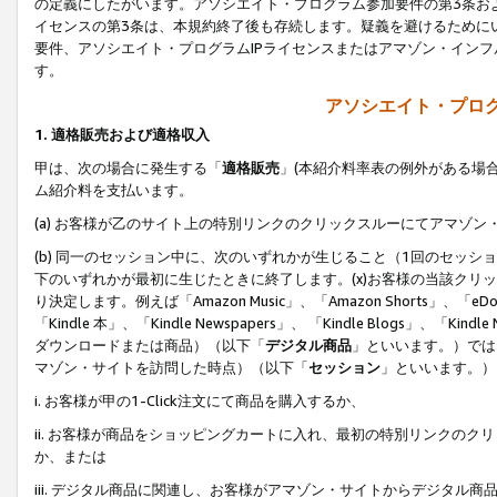
の定義にしたがいます。アソシエイト・プログラム参加要件の第3条お
イセンスの第3条は、本規約終了後も存続します。疑義を避けるためにい
要件、アソシエイト・プログラムIPライセンスまたはアマゾン・イン
す。
アソシエイト・プログ
1. 適格販売および適格収入
甲は、次の場合に発生する「
適格販売
」(本紹介料率表の例外がある場
ム紹介料を支払います。
(a) お客様が乙のサイト上の特別リンクのクリックスルーにてアマゾン
(b) 同一のセッション中に、次のいずれかが生じること（1回のセッ
下のいずれかが最初に生じたときに終了します。(x)お客様の当該クリッ
り決定します。例えば「Amazon Music」、「Amazon Shorts」、「eDo
「Kindle 本」、「Kindle Newspapers」、 「Kindle Blogs」、「
ダウンロードまたは商品）（以下「
デジタル商品
」といいます。）では
マゾン・サイトを訪問した時点）（以下「
セッション
」といいます。）
i. お客様が甲の1-Click注文にて商品を購入するか、
ii. お客様が商品をショッピングカートに入れ、最初の特別リンクの
か、または
iii. デジタル商品に関連し、お客様がアマゾン・サイトからデジタ