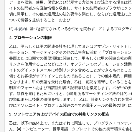
データを収集、使用、保管および開示する方法および該当する場合は第
イトの訪問者から直接情報を収集し、サイトの訪問者のブラウザにクッ
切に開示し、その他の適用法の法的要件を満たし、ならびに適用法によ
ついて情報を提供すること、および
(f)
本規約
に基づき許可されているか否かを問わず、乙によるプログラ
4. プロモーションの制限
乙は、甲もしくは甲の関連会社を代理してまたはアマゾン・サイトもし
モーション、マーケティングその他の広告宣伝活動（「プロモーション
書面または口頭での販促活動に関連して、甲もしくは甲の関連会社の商
リンクを使用することなどにより、オフラインでのプロモーション活動
イトのダイレクトメールに特別リンクを含めることができるものとしま
領するお客様がオプトインしたものであること）、その他本規約、商標
となります。甲の要請を受けた場合、乙は、前記を遵守していることを
明書のフォームおよび当該証明書の記載事項を指定します。乙が甲の要
す。疑義を避けるためにいうと、(i)適用あるマーケティング法の目的上(例
び類似または後継の法律を指します。)、乙は、特別リンクを含む各電子
びにアソシエイト・プログラム関連の全ての電子メールの最善の慣行に
5. ソフトウェアおよびデバイス経由での特別リンクの配布
乙は、以下の媒体上で、またはそれに関連して、プログラム・コンテン
ん。(a) コンピューター、携帯電話、タブレットその他の携帯端末を