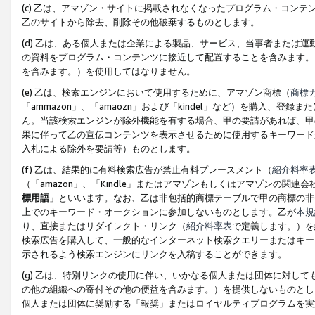
(c) 乙は、アマゾン・サイトに掲載されなくなったプログラム・コン
乙のサイトから除去、削除その他破棄するものとします。
(d) 乙は、ある個人または企業による製品、サービス、当事者または
の資料をプログラム・コンテンツに接近して配置することを含みます。
を含みます。）を使用してはなりません。
(e) 乙は、検索エンジンにおいて使用するために、アマゾン商標（
商標
「ammazon」、「amaozn」および「kindel」など）を購入
ん。当該検索エンジンが除外機能を有する場合、甲の要請があれば、甲
果に伴って乙の宣伝コンテンツを表示させるために使用するキーワード
入札による除外を要請等）ものとします。
(f) 乙は、結果的に有料検索広告が禁止有料プレースメント（
紹介料率
（「amazon」、「Kindle」またはアマゾンもしくはアマゾンの
標用語
」といいます。なお、乙は非包括的商標テーブルで甲の商標の非
上でのキーワード・オークションに参加しないものとします。乙が
本規
り、直接またはリダイレクト・リンク（
紹介料率表
で定義します。）を
検索広告を購入して、一般的なインターネット検索クエリーまたはキー
示されるよう検索エンジンにリンクを入稿することができます。
(g) 乙は、特別リンクの使用に伴い、いかなる個人または団体に対し
の他の組織への寄付その他の便益を含みます。）を提供しないものとし
個人または団体に奨励する「報奨」またはロイヤルティプログラムを実