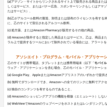
(a)アマゾン・サイトからリンクされるサイト上で販売される商品またはサ
しくはサービス、またはバナー広告、スポンサーリンクもしくはアマゾ
たはサービス）、
(b)乙がアルコール飲料の製造、卸売または頒布のライセンスを有す
に、乙のサイトで宣伝されるアルコール飲料、
(c) 処方薬、またはAmazon Pharmacyが販売するその他の商品、
(d) Amazonが除外すると指定した商品またはサービス。乙は、商品また
ラル上で提供するツールにおいて除外されている場合には、アラートを
アソシエイト・プログラム・モバイル・アプリケー
乙のサイトが携帯電話、タブレットまたは携帯用端末（以下「
モバイル
ウェア・アプリケーションを含む場合、乙のモバイル・アプリケーショ
(a) Google Play、AppleまたはAmazonアプリストアのいずれかで
(b) 無料でダウンロードでき、Amazonへの全てのリンクに無料でアク
(c) 独自のコンテンツを有するものであること、
(d) Amazonのショッピングアプリの機能を模倣（エミュレート）しな
(e) WebViewでAmazonのウェブページをホストまたはレンダリング