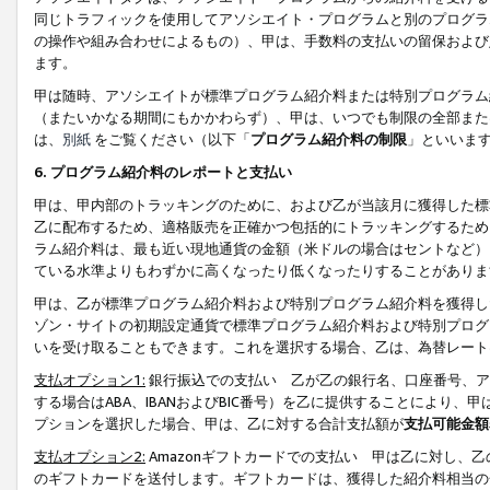
同じトラフィックを使用してアソシエイト・プログラムと別のプログラ
の操作や組み合わせによるもの）、甲は、手数料の支払いの留保および
ます。
甲は随時、アソシエイトが標準プログラム紹介料または特別プログラム
（またいかなる期間にもかかわらず）、甲は、いつでも制限の全部また
は、
別紙
をご覧ください（以下「
プログラム紹介料の制限
」といいま
6. プログラム紹介料のレポートと支払い
甲は、甲内部のトラッキングのために、および乙が当該月に獲得した標
乙に配布するため、適格販売を正確かつ包括的にトラッキングするため
ラム紹介料は、最も近い現地通貨の金額（米ドルの場合はセントなど）
ている水準よりもわずかに高くなったり低くなったりすることがありま
甲は、乙が標準プログラム紹介料および特別プログラム紹介料を獲得し
ゾン・サイトの初期設定通貨で標準プログラム紹介料および特別プログ
いを受け取ることもできます。これを選択する場合、乙は、為替レート
支払オプション1:
銀行振込での支払い 乙が乙の銀行名、口座番号、ア
する場合はABA、IBANおよびBIC番号）を乙に提供することにより
プションを選択した場合、甲は、乙に対する合計支払額が
支払可能金額
支払オプション2:
Amazonギフトカードでの支払い 甲は乙に対し、
のギフトカードを送付します。ギフトカードは、獲得した紹介料相当の