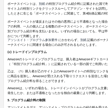
ボーナスイベントは、
別紙
の特別プログラム紹介料に記載された国で利
サイト上の特別リンクをクリックスルーしてアマゾン・サイトを訪問した
したときに生じる「ボーナスイベント」に関連して、第4(b)条記載の
ボーナスイベントが違反またはその他の悪用により不適格となった場合
アの利用、一人の個人による複数のボーナスイベント、ボーナスイベン
別プログラム紹介料を支払いません。いずれの場合においても、甲は甲
かについて判断します。
アソシエイト・プログラム参加要件
にかかわらず、
別紙
記載のボーナ
ーナスイベントに関連する場合にのみ許可されるものとします。
(c) トレードインプログラム
Amazonのトレードインプログラムでは、購入者はAmazonギフト
（「特別プログラム紹介料」）に記載されている一部の国でご利用いた
乙は、（1）購入者が乙のサイト上のAmazonサイトへの特別なリン
に商品を追加し、Amazonが受け入れる下取りリクエストを送信した場
プログラム紹介料を得ることができます。
Amazonは、いずれの場合も、トレードインイベントがプログラム文書
発生したか、または不適格となったかを独自の裁量により判断します。
5. プログラム紹介料の制限
アソシエイトタグは、アソシエイト・プログラムからの紹介料を受ける