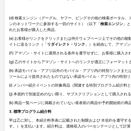
(d) 検索エンジン（グーグル、ヤフー、ビングその他の検索ポータル
ンのネットワークに参加する一切のサイト）（以下「
検索エンジン
」と
れたお客様が購入した商品、
(e) お客様がリンクをクリックまたは仲介ウェブページ上でその他の
イトに送るリンク（「
リダイレクト・リンク
」）を経由して、アマゾン
(f) アマゾン・サイトに適用される条件を遵守せずに、お客様に購入さ
(g) 乙のサイトからアマゾン・サイトへのリンクが適正にフォーマッ
(h) 承認モバイル・アプリ以外のモバイル・アプリ内の特別リンクまたはC
ツールにより提供されたものではない承認モバイル・アプリ内の特別リ
(i) メンバー紹介イベントの対象商品（関連する特別プログラム紹介料と
(j) 本規約で別途定めのない限り、サブスクリプションとして購入され
(k) 商品一覧ページに掲載されていない発表前の商品や予約開始前の商
3. 標準プログラム紹介料
甲は乙に対し、本紹介料率表に記載された制限および
本規約
を遵守す
す。）を支払います。紹介料は、適格収入のパーセンテージとして計算