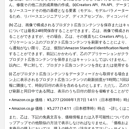
ん、修復その他二次的成果物の作成。(ii)Creators API、PA 
るソースコードその他の基礎となる要素（モデル、モデルパラメーター
るため、リバースエンジニアリング、ディスアセンブル、ディコンパイ
(h) 乙は、画像で構成されるプロダクト広告コンテンツを保存または
については最長24時間保存することができます。乙は、画像で構成さ
ることができますが、その場合、乙は、その後直ちに Creators AP
プリケーション上のプロダクト広告コンテンツを刷新することにより、
ら通知がない限り、乙は、個別のAmazon Standard Identification Nu
することができます。前記にかかわらず、乙のアプリケーションがクラ
プロダクト広告コンテンツを保存またはキャッシュしてはいけません。
以内に、甲に対して、プロダクト広告コンテンツを含むまたは使用する
(i) 乙がプロダクト広告コンテンツをデータフィードから取得する場合または
ン上に表示されるプロダクト広告コンテンツの刷新頻度が1時間に1回
報に隣接して、時刻/日付の表示を含めるものとします。ただし、乙の
び刷新と同日中である間は、表示のうち日付の部分を省略することがで
• Amazon.co.jp 価格： ¥3,277 (2008年1月7日 14:11（日本標準
• Amazon.co.jp 価格： ¥3,277 (14:11（日本標準時）時点 −詳しくは
また、乙は、下記の免責文言を、価格情報または入手可能性についての
ップアップその他類似の方法で表示しなければなりません。「価格およ
本商品の購入においては、購入の時点で（該当するアマゾン・サイト）