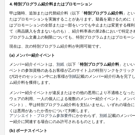
4. 特別プログラム紹介料またはプロモーション
甲は随時、追加または代替紹介料（以下「
特別プログラム紹介料
」とい
たはプロモーションを実施することがあります。疑義を避けるために（
はプロモーションの全部または一部をいつでも中止または変更する権利
て（商品購入を含まないものも）、紹介料率表の第2条において特定さ
プログラム文書上の制限についても、特別プログラムまたはプロモーシ
現在は、次の特別プログラム紹介料が利用可能です。
(a) メンバー紹介イベント
メンバー紹介イベントは、
別紙
（以下「
特別プログラム紹介料
」といい
ベントの参加資格のあるお客様が乙のサイト上の特別リンクをクリック
び(2)そのセッション中にお客様が
別紙
記載のメンバー紹介行為を完了
ム紹介料を獲得します。
メンバー紹介イベントが違反またはその他の悪用により不適格となった
ウェアの利用、一人の個人による複数のメンバー紹介イベント、メンバ
ベント）、甲は特別プログラム紹介料を支払いません。いずれの場合に
くは悪用があったか否かについて判断します。
アソシエイト・プログラム参加要件
にかかわらず、
別紙
記載のメンバー
ー紹介に関連する場合にのみ許可されるものとします。
(b) ボーナスイベント