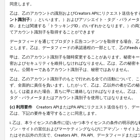
同意します。
乙は、乙のアカウントの識別およびCreators APIにリクエスト送
ント識別子
）」といいます。）およびアソシエイト・タグ・パラメータ（
ID」または関連する「トラッキングID」のいずれかとなります。）の両方
てアカウント識別子を取得することができます
データフィードを通じてプロダクト広告コンテンツを取得する場合、乙は、Cre
とします。乙は、データフィードの承認過程の一部として、乙のFeeds
甲は、乙のアカウント識別子を随時変更することがあります。秘密キー
密およびセキュリティを維持しなければなりません。乙は、乙の秘密キ
せん。公開キーであるアカウント識別子は、秘密ではありません。
乙は、乙のアカウント識別子のもとで行われる全ての活動について、こ
ず、全面的に責任を負います。したがって、乙は、乙以外の者が乙の秘
もしくは盗まれた場合、直ちに甲に連絡しなければなりません。乙は、
タグ・パラメータまたはアカウント識別子を使用してはなりません。
(c) 利用要件
Creators APIまたはPA APIにリクエスト送信を
乙は、下記の要件を遵守することに同意します。
i. 乙は、本ライセンスの条件に従いかつ本ライセンスの条件の明示的
ゾン・サイトの宣伝およびマーケティングならびにアマゾン・サイト上
たはそれ以外の方法で、Creators API、PA API、データフィー