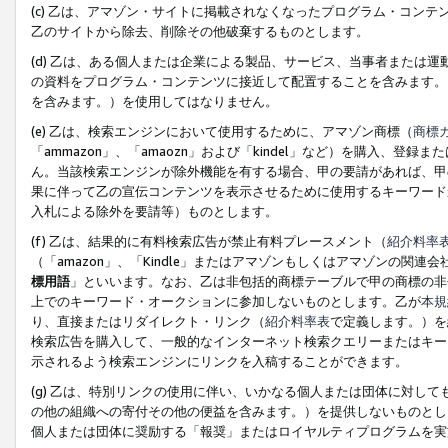
(c) 乙は、アマゾン・サイトに掲載されなくなったプログラム・コン
乙のサイトから除去、削除その他破棄するものとします。
(d) 乙は、ある個人または企業による製品、サービス、当事者または
の資料をプログラム・コンテンツに接近して配置することを含みます。
を含みます。）を使用してはなりません。
(e) 乙は、検索エンジンにおいて使用するために、アマゾン商標（
商標
「ammazon」、「amaozn」および「kindel」など）を購入
ん。当該検索エンジンが除外機能を有する場合、甲の要請があれば、甲
果に伴って乙の宣伝コンテンツを表示させるために使用するキーワード
入札による除外を要請等）ものとします。
(f) 乙は、結果的に有料検索広告が禁止有料プレースメント（
紹介料率
（「amazon」、「Kindle」またはアマゾンもしくはアマゾンの
標用語
」といいます。なお、乙は非包括的商標テーブルで甲の商標の非
上でのキーワード・オークションに参加しないものとします。乙が
本規
り、直接またはリダイレクト・リンク（
紹介料率表
で定義します。）を
検索広告を購入して、一般的なインターネット検索クエリーまたはキー
示されるよう検索エンジンにリンクを入稿することができます。
(g) 乙は、特別リンクの使用に伴い、いかなる個人または団体に対し
の他の組織への寄付その他の便益を含みます。）を提供しないものとし
個人または団体に奨励する「報奨」またはロイヤルティプログラムを実