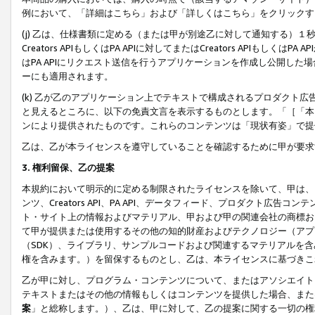
例において、「詳細はこちら」および「詳しくはこちら」をクリックす
(j) 乙は、仕様書類に定める（または甲が別途乙に対して通知する）
Creators APIもしくはPA APIに対してまたはCreators APIもしく
はPA APIにリクエスト送信を行うアプリケーションを作成し公開し
ーにも適用されます。
(k) 乙が乙のアプリケーション上でテキストで構成されるプロダクト
と見えるところに、以下の免責文言を表示するものとします。「［「本
ンにより提供されたものです。これらのコンテンツは「現状有姿」で提
乙は、乙が本ライセンスを遵守していることを確認するために甲が要求
3. 権利留保、乙の提案
本規約において明示的に定める制限されたライセンスを除いて、甲は、
ンツ、Creators API、PA API、データフィード、プロダクト
ト・サイト上の情報およびマテリアル、甲および甲の関連会社の商標お
て甲が提供または使用するその他の知的財産およびテクノロジー（アプ
（SDK）、ライブラリ、サンプルコードおよび関連するマテリアルを
権を含みます。）を留保するものとし、乙は、本ライセンスに基づきこ
乙が甲に対し、プログラム・コンテンツについて、またはアソシエイト
テキストまたはその他の情報もしくはコンテンツを提供した場合、また
案
」と総称します。）、乙は、甲に対して、乙の提案に関する一切の権