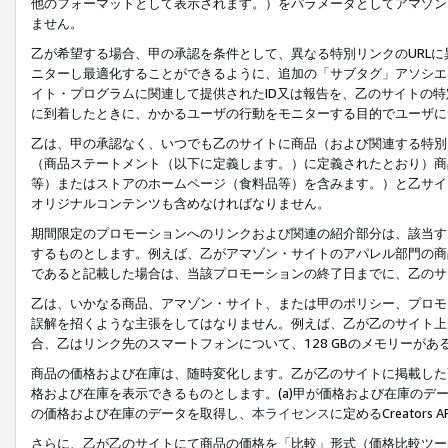
他のフォーマットとして表示されます。）をパラメータとしてアマゾン
ません。
乙が希望する場合、甲の承認を条件として、異なる特別リンクのURL
ニターし最適化することができるように、追加の「サブタグ」アソシエ
イト・プログラムに関連して提供されたID又は報告を、乙のサイトの
に到着したときに、かかるユーザの行動をモニターする目的でユーザに
乙は、甲の承認なく、いつでも乙のサイトに商品（および関連する特別
（商品ステートメント（以下に定義します。）に定義されたとおり）商
等）またはストアのホームページ（食料品等）を含みます。）と乙サイ
オリジナルコンテンツも含めなければなりません。
期間限定のプロモーションへのリンクおよび関連の紹介部分は、該当す
するものとします。例えば、乙がアマゾン・サイトのアパレル部門の商
であると記載した場合は、当該プロモーションの終了日までに、乙のサ
乙は、いかなる商品、アマゾン・サイト、または甲のポリシー、プロモ
誤解を招くような主張をしてはなりません。例えば、乙が乙のサイト上に
合、乙はリンク先のスマートフォンについて、128 GBのメモリーが
商品の価格および在庫は、随時変化します。乙が乙のサイトに掲載した
格および在庫を表示できるものとします。(a)甲が価格および在庫のデータを
の価格および在庫のデータを取得し、
本ライセンス
に定めるCreator
さらに、乙が乙のサイトにて商品の価格を「比較」形式（価格比較ツー