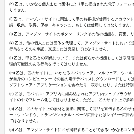
(h) 乙は、いかなる個人または団体により甲に提出された電子フォー
りません。
(i) 乙は、アマゾン・サイトに関連して甲のお客様が使用するアカウ
請、収集、取得、保存、キャッシュ、もしくは使用してはなりません。
(j) 乙は、アマゾン・サイトのボタン、リンクその他の機能を、変更
(k) 乙は、他の個人または団体を代理して、アマゾン・サイトにおい
行為をするのを承認、支援または奨励してはなりません。
(l) 乙は、甲と乙との関係について、または何らかの機能もしくは取
理的可能性のある行為を行ってはなりません。
(m) 乙は、乙のサイトに、いかなるスパイウェア、マルウェア、ウィ
が自身のコンピューター その他の電子デバイスにダウンロードもしく
ソフトウェア・アプリケーションを含めたり、表示したり、または特別
(n) 乙は、モバイル・アプリ内に組み込まれたアプリ内ウェブブラウザ
イトの中でフレーム化してはなりません。ただし、乙のサイト上で参加
(o) 乙は、乙のサイト上の素材と密接に関連して商品を宣伝する乙の
ー・ウィンドウ、トランジショナル・ページ広告またはレイヤー広告内
てはなりません。
(p) 乙は、アマゾン・サイトに乙が掲載することができるいかなるコ