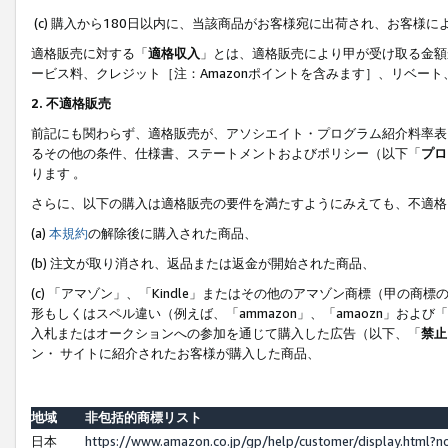
(c) 購入から180日以内に、当該商品がお客様宛に出荷され、お客
適格販売に対する「
適格収入
」とは、適格販売により甲が受け取る金額
ービス料、クレジット［注：Amazonポイントを含みます］、リベー
2. 不適格販売
前記にも関わらず、適格販売が、アソシエイト・プログラム紹介料率表
るその他の条件、仕様書、ステートメントおよびポリシー（以下「
プロ
ります 。
さらに、以下の購入は適格販売の要件を満たすようにみえても、不適格
(a)
本規約
の解除後に購入された商品、
(b) 注文が取り消され、返品または返金が開始された商品、
(c) 「アマゾン」、「Kindle」またはその他のアマゾン商標（甲
形もしくはスペル違い（例えば、「ammazon」、「amaozn」およ
入札またはオークションへの参加を通じて購入した広告（以下、「
禁止
ン・ サイトに紹介されたお客様が購入した商品、
地域
非包括的商標リスト
日本
https://www.amazon.co.jp/gp/help/customer/display.html