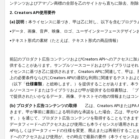
ンテンツおよびアマゾン商標の全部を乙のサイトから直ちに除去、削除
2. Creators API使用要件
(a) 説明：
本ライセンスに基づき、甲は乙に対し、以下を含むプログラ
•データ、画像、音声、映像、ロゴ、ユーザインターフェースデザイン
•テキスト形式の素材（たとえば、テキスト形式の商品情報）
前記のプロダクト広告コンテンツおよびCreators APIへのアクセスに
供することがあります。サンプルソースコードおよびライブラリはそれ
イセンスに基づき乙に提供されます。Creators APIに関連して
上の必要条件ならびにCreators APIの適切な利用に関連するテ
（以下「
仕様書類
」と総称します。）を提供することがあります。本ラ
ルソースコードまたはライブラリおよび甲が提供する仕様書類は、「プ
で提供されたいかなるデータ、画像、テキストその他の情報またはコン
(b) プロダクト広告コンテンツの取得
乙は、Creators APIま
きます。甲が事前に書面による明示的な承認をした場合、乙は、甲がCreator
す。）を通じて、プロダクト広告コンテンツを取得することもできます
データフィードへのアクセスおよび使用にも本ライセンスが適用されます。乙は
APIもしくはデータフィードの仕様を変更、廃止または再発行することがで
ドへのアクセスおよび使用が、その時点で最新の要件（本ライセンスお