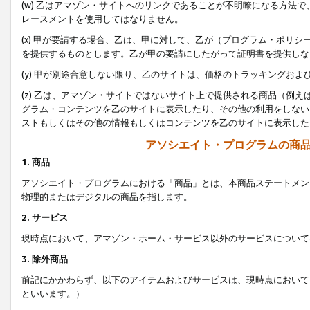
(w) 乙はアマゾン・サイトへのリンクであることが不明瞭になる方法
レースメントを使用してはなりません。
(x) 甲が要請する場合、乙は、甲に対して、乙が（プログラム・ポリ
を提供するものとします。乙が甲の要請にしたがって証明書を提供しな
(y) 甲が別途合意しない限り、乙のサイトは、価格のトラッキングお
(z) 乙は、アマゾン・サイトではないサイト上で提供される商品（例
グラム・コンテンツを乙のサイトに表示したり、その他の利用をしない
ストもしくはその他の情報もしくはコンテンツを乙のサイトに表示した
アソシエイト・プログラムの商
1. 商品
アソシエイト・プログラムにおける「商品」とは、本商品ステートメン
物理的またはデジタルの商品を指します。
2. サービス
現時点において、アマゾン・ホーム・サービス以外のサービスについて
3. 除外商品
前記にかかわらず、以下のアイテムおよびサービスは、現時点において
といいます。）