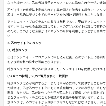
なった場合でも、乙は当該電子メールアドレスに送信された一切の通知
乙が［注：米租税法上定義される］非米国人に該当する場合で、アソシ
乙は、本規約に基づく全てのサービスを米国外で履行することになるも
アソシエイト・プログラムへの参加は無料であり、甲はアソシエイト・
ます。甲はいかなる企業に対しても、甲のアソシエイトに対して有料の
のため、このような企業が（アマゾンの名前を利用しようとする企業で
い。
2. 乙のサイト上のリンク
(a) 特別リンク
乙はアソシエイト・プログラムに申し込んだ後、乙のサイト上に特別リ
および紹介料の発生が可能となります。
特別リンクでは、甲が乙に割り当てたアソシエイトIDを使用しなけれ
(b) 全ての特別リンクに適用される一般要件
特別リンクは乙が制作するか、または甲が乙に対して提供することがで
た場合は、乙は乙のサイト上にある当該種類のリンクの表示を中止しな
配置、ならびに（乙が制作したか甲が乙に対して提供したかを問わず）
切なフォーマットを含むことを確認する責任を単独で負います。乙は、
別リンクは、乙のサイトから直接アクセスしなければなりません。例えば、