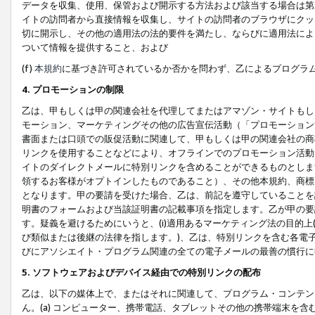
データを収集、使用、保管および開示する方法および該当する場合は第
イトの訪問者から直接情報を収集し、サイトの訪問者のブラウザにクッ
切に開示し、その他の適用法の法的要件を満たし、ならびに適用法によ
ついて情報を提供すること、および
(f)
本規約
に基づき許可されているか否かを問わず、乙によるプログラ
4. プロモーションの制限
乙は、甲もしくは甲の関連会社を代理してまたはアマゾン・サイトもし
モーション、マーケティングその他の広告宣伝活動（「プロモーション
書面または口頭での販促活動に関連して、甲もしくは甲の関連会社の商
リンクを使用することなどにより、オフラインでのプロモーション活動
イトのダイレクトメールに特別リンクを含めることができるものとしま
領するお客様がオプトインしたものであること）、その他本規約、商標
となります。甲の要請を受けた場合、乙は、前記を遵守していることを
明書のフォームおよび当該証明書の記載事項を指定します。乙が甲の要
す。疑義を避けるためにいうと、(i)適用あるマーケティング法の目的上(例
び類似または後継の法律を指します。)、乙は、特別リンクを含む各電子
びにアソシエイト・プログラム関連の全ての電子メールの最善の慣行に
5. ソフトウェアおよびデバイス経由での特別リンクの配布
乙は、以下の媒体上で、またはそれに関連して、プログラム・コンテン
ん。(a) コンピューター、携帯電話、タブレットその他の携帯端末を