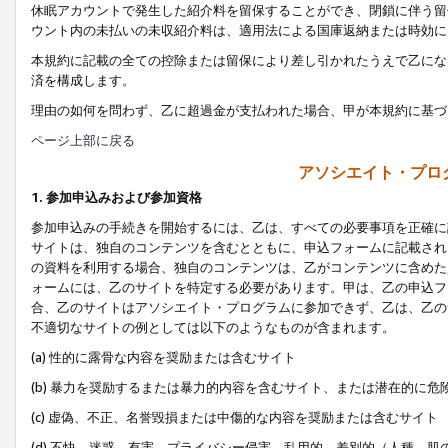
休眠アカウントで発生した紹介料を留保することができ、閉鎖に伴う留
ウント内の未払いの未収紹介料は、適用法による国庫返納または時効に
本規約に記載の全ての控除または留保により差し引かれたうえで乙にな
済を構成します。
理由の如何を問わず、乙に超過金が支払われた場合、甲が本規約に基づ
ページ上部に戻る
アソシエイト・プロ
1. 参加申込みおよび参加資格
参加申込みの手続きを開始するには、乙は、すべての必要事項を正確に
サイトは、独自のコンテンツを含むとともに、申込フォームに記載され
の資料を利用する場合、独自のコンテンツは、乙がコンテンツに含めた
ォームには、乙のサイトを特定する必要があります。甲は、乙の申込フ
合、乙のサイトはアソシエイト・プログラムに参加できず、乙は、乙の
不適切なサイトの例としては以下のようなものが含まれます。
(a) 性的に露骨な内容を奨励または含むサイト
(b) 暴力を奨励するまたは暴力的内容を含むサイト、または潜在的に
(c) 虚偽、不正、名誉毀損または中傷的な内容を奨励または含むサイト
(d) 不快、迷惑、有害、プライバシー侵害、乱用的、差別的（人種、