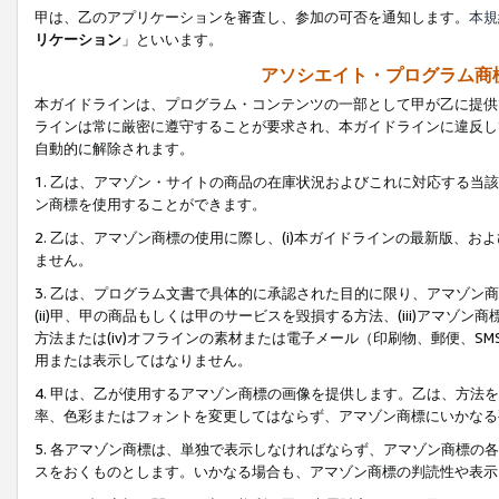
甲は、乙のアプリケーションを審査し、参加の可否を通知します。
本規
リケーション
」といいます。
アソシエイト・プログラム商
本ガイドラインは、プログラム・コンテンツの一部として甲が乙に提供
ラインは常に厳密に遵守することが要求され、本ガイドラインに違反し
自動的に解除されます。
1. 乙は、アマゾン・サイトの商品の在庫状況およびこれに対応する
ン商標を使用することができます。
2. 乙は、アマゾン商標の使用に際し、(i)本ガイドラインの最新版、およ
ません。
3. 乙は、プログラム文書で具体的に承認された目的に限り、アマゾン
(ii)甲、甲の商品もしくは甲のサービスを毀損する方法、(iii)アマ
方法または(iv)オフラインの素材または電子メール（印刷物、郵便、S
用または表示してはなりません。
4. 甲は、乙が使用するアマゾン商標の画像を提供します。乙は、方
率、色彩またはフォントを変更してはならず、アマゾン商標にいかなる
5. 各アマゾン商標は、単独で表示しなければならず、アマゾン商標
スをおくものとします。いかなる場合も、アマゾン商標の判読性や表示