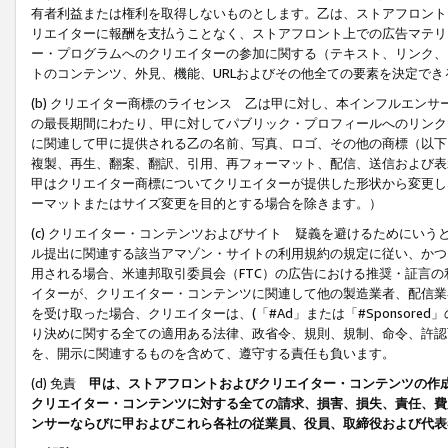
有者利益または権利を取得しないものとします。乙は、ストアフロントに
リエイターに報酬を支払うことなく、ストアフロント上での広告マテリア
ー・プログラムへのクリエイターの参加に関する（テキスト、リンク、
トのコンテンツ、外見、機能、URLおよびその他全ての要素を決定で
(b) クリエイター商標のライセンス 乙は甲に対し、本インフルエン
の最長期間にわたり、甲に対してパブリック・プロフィールへのリンク
に関連して甲に提供される乙の名前、写真、ロゴ、その他の商標（以下
複製、再生、翻案、翻訳、引用、再フォーマット、配信、送信および表
甲はクリエイター商標についてクリエイターが提供した形状から変更し
ーマットまたはサイズ変更を目的とする場合を除きます。）
(c) クリエイター・コンテンツおよびサイト 疑義を避けるためにい
ル提出に関連する該当アマゾン・サイトの利用規約の規定に従い、かつ、
用される場合、米連邦取引委員会（FTC）の広告における推奨・証言
イターが、クリエイター・コンテンツに関連して他の製造業者、配信業
を受け取った場合、クリエイターは、(「#Ad」または「#Sponsor
り決めに関する全ての適用ある法律、政省令、規則、規制、命令、許認
を、開示に関連するものを含めて、遵守する責任も負います。
(d) 免責
甲は、ストアフロントおよびクリエイター・コンテンツの作
クリエイター・コンテンツに対する全ての請求、損害、損失、責任、費
ンサーならびに甲およびこれら各社の従業員、役員、取締役および代表