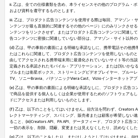
ii. 乙は、全ての仕様書類を含め、本ライセンスその他のプログラム
および資料を遵守するものとします。
iii. 乙は、プロダクト広告コンテンツを使用する際は毎回、アマゾ
ンテンツが最も直接的に関連するその他のページ）にのみリンクさせる
ンテンツをリンクさせず、またはプロダクト広告コンテンツに関連して
告コンテンツに密接に関連していない部分は、アマゾン・サイト以外の
(d) 乙は、甲の事前の書面による明確な承諾なしに、携帯電話その他
たはこれらに関連して、プロダクト広告コンテンツを使用しないものと
由してアクセスされる携帯端末用に最適化されていないサイト等の当該端
定義される承認されたモバイル・アプリケーション、または(3)いか
ブルまたは衛星ボックス、ストリーミングビデオプレイヤー、ブルーレイ
TV、ソニーBravia、パナソニックViera Cast、Vizioインター
(e) 乙は、甲の事前の書面による明確な承諾なしに、プロダクト広告
で商品を提供する個人もしくは企業が使用するためのソフトウェアもしくはその
ドにアクセスまたは利用しないものとします。
(f) 乙は、以下のことをしてはいけません。(i)方法を問わず、Creator
レクトマーケティング、スパミング、販売者または顧客が希望しない連
ること、(iii)Creators API、PA API、データフィード、プ
一切の表示を、削除、隠蔽、変更または見えなくしたり、読めなくした
(g) 乙は、以下のことをしたり、またはしようとしてはいけません。(