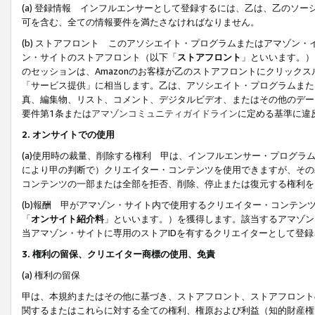
(a) 登録情報 インフルエンサーとして登録するには、乙は、乙のソ
可を含む、全ての情報要件を満たさなければなりません。
(b) ストアフロント このアソシエイト・プログラムまたはアマゾン
ン・サイトのストアフロント（以下「
ストアフロント
」といいます。）
のセッションは、Amazonのお客様が乙のストアフロントにクリック
「サービス提供」に相当します。乙は、アソシエイト・プログラムまた
真、編集物、リスト、コメント、デジタルビデオ、またはその他のデー
要件第1条または
アマゾンコミュニティガイドライン
に定める基準に違
2.
オンサイトでの使用
(a)使用時の裁量、削除する権利 甲は、インフルエンサー・プログラ
により甲の判断で）クリエイター・コンテンツを使用できますが、その
コンテンツの一部または全部を拒否、削除、停止または復元する権利を
(b)報酬 甲がアマゾン・サイト内で使用するクリエイター・コンテン
「
オンサイト紹介料
」といいます。）を獲得します。該当するアマゾン
当アマゾン・サイトに専用のストアIDを有するクリエイターとして登
3.
権利の留保、クリエイター商標の使用、免責
(a) 権利の留保
甲は、本規約またはその他に基づき、ストアフロント、ストアフロント
関するまたはこれらに対する全ての権利、権原および利益（知的財産権