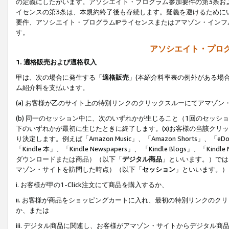
の定義にしたがいます。アソシエイト・プログラム参加要件の第3条お
イセンスの第3条は、本規約終了後も存続します。疑義を避けるためにい
要件、アソシエイト・プログラムIPライセンスまたはアマゾン・イン
す。
アソシエイト・プログ
1. 適格販売および適格収入
甲は、次の場合に発生する「
適格販売
」(本紹介料率表の例外がある場
ム紹介料を支払います。
(a) お客様が乙のサイト上の特別リンクのクリックスルーにてアマゾン
(b) 同一のセッション中に、次のいずれかが生じること（1回のセッ
下のいずれかが最初に生じたときに終了します。(x)お客様の当該クリッ
り決定します。例えば「Amazon Music」、「Amazon Shorts」、「eDo
「Kindle 本」、「Kindle Newspapers」、 「Kindle Blogs」、「
ダウンロードまたは商品）（以下「
デジタル商品
」といいます。）では
マゾン・サイトを訪問した時点）（以下「
セッション
」といいます。）
i. お客様が甲の1-Click注文にて商品を購入するか、
ii. お客様が商品をショッピングカートに入れ、最初の特別リンクの
か、または
iii. デジタル商品に関連し、お客様がアマゾン・サイトからデジタ