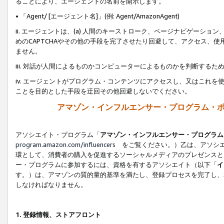
ることにより、エージェントの名前を開示します。
• 「Agent/ [エージェント名]」(例: Agent/AmazonAgent)
ii. エージェントは、(a) 人間のキーストローク、ページナビゲーシ
めのCAPTCHAやその他の手段を完了させたり回避して、アクセス、
ません。
iii. 対話が人間によるものかコンピューターによるものかを判断する
iv. エージェントがプログラム・コンテンツにアクセスし、又はこれ
ことを目的とした手段を迂回その他回避しないでください。
アマゾン・インフルエンサー・プログラム・
アソシエイト・プログラム「
アマゾン・インフルエンサー・プログラム
program.amazon.com/influencers
をご覧ください。）乙は、アソシエ
環として、消費者の購入を促進するソーシャルメディアのプレゼンスと
ー・プログラムに参加するには、資格を有するアソシエイト（以下「
イ
す。）は、アマゾンの質的量的基準を満たし、登録プロセスを完了し、
しなければなりません。
1.
登録情報、ストアフロント