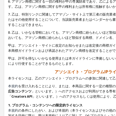
6. アマゾン商標に関する一切の権利が甲の専属財産であり、乙によ
す。乙は、アマゾン商標に関する甲の権利または所有権に抵触するいか
7. 乙は、特別リンクに関連してアマゾン・サイト上で第三者の販売
たはその他使用することについて、当該販売業者またはベンダーから書
することはできません。
8. 乙は、いかなる管轄においても、アマゾン商標に紛らわしいほど
おいても、アマゾン商標に紛らわしいほど類似する商標、ドメイン名、
甲は、アソシエイト・サイトに改定のお知らせまたは改定後の商標ガイ
本商標ガイドラインおよび承認されたアマゾン商標を改定することがで
甲は、許可を得ないいかなる使用または本ガイドラインに準拠しないい
により行使することができるものとします。
アソシエイト・プログラムIPラ
本ライセンスは、乙のアソシエイト・プログラムへの参加に関連して乙
本規約
を受け入れることにより、または、本商品に関する一定の種類の
広告コンテンツ
」といいます。）へのアクセスおよび利用ができる専有
「
Creators API
」といいます。）へのアクセスもしくは使用により、
1. プログラム・コンテンツへの限定的ライセンス
本規約
の条件にしたがい、および本規約（本ライセンスおよびその他の
加する目的に限り、甲は本規約により乙に対して、(a) プログラム・コ