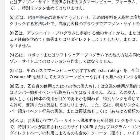
たはアマゾン・サイトで提供されるカスタマーレビュー、フォーラム、
て）、特別リンクを含めてはなりません。
(q) 乙は、
紹介料率表
の裏をかこうとしたり、乙の紹介料を人為的に増
クリックする方法以外で、当該お客様のブラウザでアマゾン・サイトの
(r) 乙は、アソシエイト・プログラムに参加する他のサイトから、ま
ェア経由を含めて）妨害またはリダイレクトしようとしたり、または、
なりません。
(s) 乙は、ロボットまたはソフトウェア・プログラムその他の方法を
ゾン・サイト上でのセッションを作出してはなりません。
(t) 乙は、甲のカスタマーレビューやおすすめ度（star rating
Creators APIを経由してカスタマーレビューやおすすめ度へのリンク
(u) 乙は、乙自身の使用またはその他の個人もしくは企業の使用が目
はメンバー紹介イベント行為を行ってはなりません。乙は、乙の友人、
個人もしくは団体の使用が目的であるかを問わず、特別リンクを通じて
を許可、要請または奨励してはなりません。また、乙は、特別リンクを
バー紹介イベント行為の実施、または再販売もしくは（あらゆる種類の
(v) 乙は、お客様がアマゾン・サイトへ遷移するため特別リンクをク
で、特別リンクが設置された乙のサイトのURLまたはプログラム・コ
ダイレクトページの利用によるものも含め）クローク（覆う）、ハイド