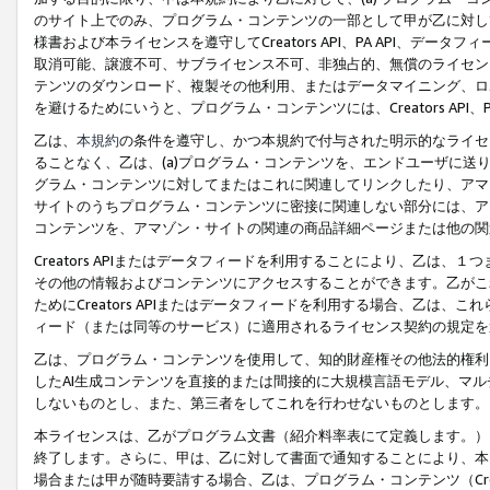
のサイト上でのみ、プログラム・コンテンツの一部として甲が乙に対し
様書および本ライセンスを遵守してCreators API、PA API、
取消可能、譲渡不可、サブライセンス不可、非独占的、無償のライセン
テンツのダウンロード、複製その他利用、またはデータマイニング、ロ
を避けるためにいうと、プログラム・コンテンツには、Creators AP
乙は、
本規約
の条件を遵守し、かつ本規約で付与された明示的なライセ
ることなく、乙は、(a)プログラム・コンテンツを、エンドユーザに
グラム・コンテンツに対してまたはこれに関連してリンクしたり、アマ
サイトのうちプログラム・コンテンツに密接に関連しない部分には、ア
コンテンツを、アマゾン・サイトの関連の商品詳細ページまたは他の関
Creators APIまたはデータフィードを利用することにより、乙は、
その他の情報およびコンテンツにアクセスすることができます。乙がこ
ためにCreators APIまたはデータフィードを利用する場合、乙は、こ
ィード（または同等のサービス）に適用されるライセンス契約の規定を
乙は、プログラム・コンテンツを使用して、知的財産権その他法的権利
したAI生成コンテンツを直接的または間接的に大規模言語モデル、マ
しないものとし、また、第三者をしてこれを行わせないものとします。
本ライセンスは、乙がプログラム文書（紹介料率表にて定義します。）
終了します。さらに、甲は、乙に対して書面で通知することにより、本
場合または甲が随時要請する場合、乙は、プログラム・コンテンツ（Cre