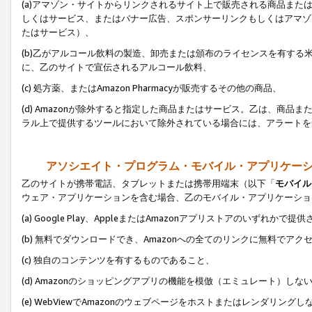
(a)アマゾン・サイトからリンクされるサイト上で販売される商品またはサ
しくはサービス、またはバナー広告、スポンサーリンクもしくはアマゾ
たはサービス）、
(b)乙がアルコール飲料の製造、卸売または頒布のライセンスを有す
に、乙のサイトで宣伝されるアルコール飲料、
(c) 処方薬、またはAmazon Pharmacyが販売するその他の商品、
(d) Amazonが除外すると指定した商品またはサービス。乙は、商品また
ラル上で提供するツールにおいて除外されている場合には、アラートを
アソシエイト・プログラム・モバイル・アプリケー
乙のサイトが携帯電話、タブレットまたは携帯用端末（以下「
モバイル
ウェア・アプリケーションを含む場合、乙のモバイル・アプリケーショ
(a) Google Play、AppleまたはAmazonアプリストアのいずれかで
(b) 無料でダウンロードでき、Amazonへの全てのリンクに無料でアク
(c) 独自のコンテンツを有するものであること、
(d) Amazonのショッピングアプリの機能を模倣（エミュレート）しな
(e) WebViewでAmazonのウェブページをホストまたはレンダリング