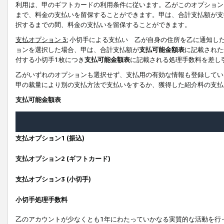
利用は、甲のギフトカードの利用条件に従います。乙がこのオプション
まで、料金の支払いを留保することができます。甲は、合計支払額が支
択するまでの間、料金の支払いを留保することができます。
支払オプション 3:
小切手による支払い 乙が自身の住所を乙に通知し
ョンを選択した場合、甲は、合計支払額が
支払可能金額表
に記載された
付する小切手1枚につき
支払可能金額表
に記載される処理手数料を差し
乙がいずれのオプションも選択せず、支払用の有効な情報も登録してい
甲の裁量により別の支払方法で支払いをするか、獲得した紹介料の支払
支払可能金額表
支払オプション1 (振込)
支払オプション2 (ギフトカード)
支払オプション3 (小切手)
小切手処理手数料
乙のアカウントが少なくとも1年にわたっていかなる実質的な活動を行