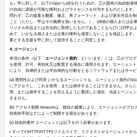
も）甲に対して、以下の(a)から(d)を行うための、乙の固有の知的
の自由に譲渡が可能な権利およびライセンスを付与するものとします。(
問わず、乙の提案を翻案、修正、再フォーマット、および派生作品を制
こと（ただし、甲はその義務を負いません。）。(d)他の個人または企
リジナル作品または合法的に取得したものであることならびに(Z)甲
めて、いかなる個人または企業の権利も侵害しないことを保証します。
要とする支援を甲に対して提供することに同意します。
4. エージェント
本項の条件（以下「
エージェント規約
」といいます。）は、乙がプログ
を使用、許可、有効化又は配置する場合に適用されます。エージェント
により、自律的または半自律的な行動をとるソフトウェアまたはサービ
(a) 透明性および同意 いかなるエージェントも、エージェント規約の
にアクセスし、これを使用、または操作することはできません。さらに、
用、または操作することを控えるように要請した場合、当該エージェン
きません。
(b) アクセス制限 Amazonは、独自の裁量により、エージェント
技術的手段などによって制限する場合があります。
(c) 技術的要件 エージェントは以下を行う必要があります。
i. すべてのHTTP/HTTPSリクエストで、リクエストがエージェ