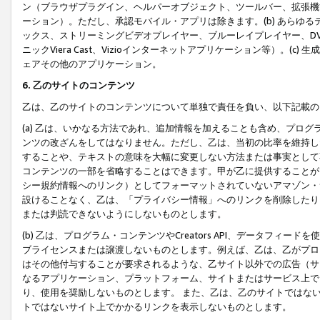
ン（ブラウザプラグイン、ヘルパーオブジェクト、ツールバー、拡張機
ーション）。ただし、承認モバイル・アプリは除きます。(b) あらゆ
ックス、ストリーミングビデオプレイヤー、ブルーレイプレイヤー、DVDプ
ニックViera Cast、Vizioインターネットアプリケーション等）。(
ェアその他のアプリケーション。
6. 乙のサイトのコンテンツ
乙は、乙のサイトのコンテンツについて単独で責任を負い、以下記載の
(a) 乙は、いかなる方法であれ、追加情報を加えることも含め、プロ
ンツの改ざんをしてはなりません。ただし、乙は、当初の比率を維持し
することや、テキストの意味を大幅に変更しない方法または事実として
コンテンツの一部を省略することはできます。甲が乙に提供することが
シー規約情報へのリンク）としてフォーマットされていないアマゾン・
設けることなく、乙は、「プライバシー情報」へのリンクを削除したり
または判読できないようにしないものとします。
(b) 乙は、プログラム・コンテンツやCreators API、データフ
ブライセンスまたは譲渡しないものとします。例えば、乙は、乙がプロ
はその他付与することが要求されるような、乙サイト以外での広告（サ
なるアプリケーション、プラットフォーム、サイトまたはサービス上で
り、使用を奨励しないものとします。 また、乙は、乙のサイトではな
トではないサイト上でかかるリンクを表示しないものとします。