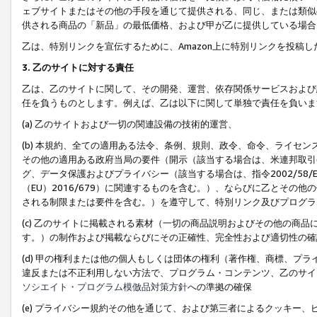
ェブサイトまたはその他の手段を通じて提供される、同じ、または類似
供される商品の「新品」の最低価格、および甲が乙に提供している場合
乙は、特別リンクを宣伝するために、Amazon上に特別リンクを投稿し
3. 乙のサイトに対する責任
乙は、乙のサイトに関して、その開発、運営、依存関係サービスおよび
任を負うものとします。例えば、乙は以下に関して単独で責任を負いま
(a) 乙のサイトおよび一切の関連設備の技術的運営、
(b) 本規約、全ての適用ある法令、条例、規則、政令、命令、ライセ
その他の適用ある政府当局の要件（開示（該当する場合は、米連邦取引
グ、データ保護およびプライバシー（該当する場合は、指令2002/58
（EU）2016/679）に関連するものを含む。）、ならびに乙とそ
される制限または要件を含む。）を遵守して、特別リンク及びプログラ
(c) 乙のサイトに掲載される素材（一切の商品説明およびその他の商
す。）の制作および掲載ならびにその正確性、完全性および適切性の確
(d) 甲の権利または他の個人もしくは団体の権利（著作権、商標、プ
違反または不正利用しない方法で、プログラム・コンテンツ、乙のサイ
ソシエイト・プログラム模倣品対策方針
への準拠の確保
(e) プライバシー規約その他を通じて、および第三者によるクッキー