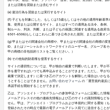
または活動を奨励または含むサイト
(e) 違法行為を奨励または実行するサイト
(f) 子どもを対象にした、もしくは13歳もしくはその他の適用年齢
集、使用または公開するサイト、またはすべての適用ある法令、条例、
制ルール、判決、判断、または子どもの保護に関連する適用ある政府当局の要
6501-6506)もしくはこれらに基づき公布された規則、または児童オ
(g) 甲またはその関連会社の商標や、甲またはその関連会社の商標の
ID、またはソーシャルネットワークサイトのユーザー名、グループ名
甲の商標の非包括的リストをご覧ください。）
(h) その他知的財産権を侵害するサイト
サイトの適切性については、甲が独自の裁量で判断いたします。甲が不
件を遵守すればいつでも再申込みすることができます。ただし、甲が1)
裁量で決定します）に基づき乙のアカウントを解除した場合はいかなる
うとすることはできません。
お問い合わせフォーム
の「運営規約違反に
承認手続を開始することができます。
乙は、アソシエイト・プログラムへの参加申込フォームに記載した情報
メールアドレスその他の連絡先情報および乙のサイトの識別情報などを
せん。甲は、アソシエイト・プログラムおよび本規約に関する通知（も
登録されたその時点で最新の電子メールアドレス宛てに送信することが