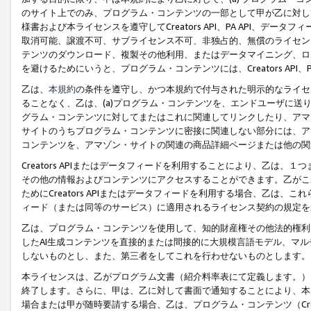
のサイト上でのみ、プログラム・コンテンツの一部として甲が乙に対し
様書および本ライセンスを遵守してCreators API、PA API、
取消可能、譲渡不可、サブライセンス不可、非独占的、無償のライセン
テンツのダウンロード、複製その他利用、またはデータマイニング、ロ
を避けるためにいうと、プログラム・コンテンツには、Creators AP
乙は、
本規約
の条件を遵守し、かつ本規約で付与された明示的なライセ
ることなく、乙は、(a)プログラム・コンテンツを、エンドユーザに
グラム・コンテンツに対してまたはこれに関連してリンクしたり、アマ
サイトのうちプログラム・コンテンツに密接に関連しない部分には、ア
コンテンツを、アマゾン・サイトの関連の商品詳細ページまたは他の関
Creators APIまたはデータフィードを利用することにより、乙は、
その他の情報およびコンテンツにアクセスすることができます。乙がこ
ためにCreators APIまたはデータフィードを利用する場合、乙は、こ
ィード（または同等のサービス）に適用されるライセンス契約の規定を
乙は、プログラム・コンテンツを使用して、知的財産権その他法的権利
したAI生成コンテンツを直接的または間接的に大規模言語モデル、マ
しないものとし、また、第三者をしてこれを行わせないものとします。
本ライセンスは、乙がプログラム文書（紹介料率表にて定義します。）
終了します。さらに、甲は、乙に対して書面で通知することにより、本
場合または甲が随時要請する場合、乙は、プログラム・コンテンツ（Cre