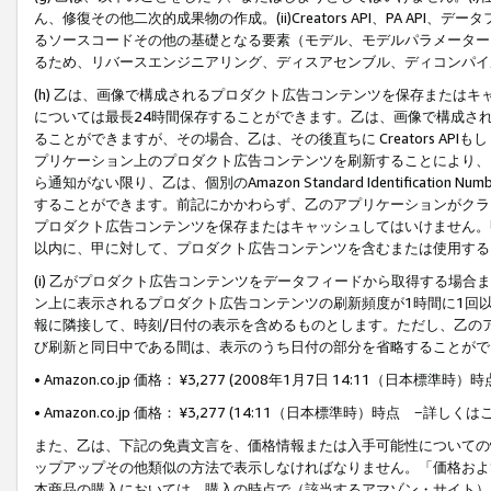
ん、修復その他二次的成果物の作成。(ii)Creators API、PA 
るソースコードその他の基礎となる要素（モデル、モデルパラメーター
るため、リバースエンジニアリング、ディスアセンブル、ディコンパイ
(h) 乙は、画像で構成されるプロダクト広告コンテンツを保存または
については最長24時間保存することができます。乙は、画像で構成さ
ることができますが、その場合、乙は、その後直ちに Creators AP
プリケーション上のプロダクト広告コンテンツを刷新することにより、
ら通知がない限り、乙は、個別のAmazon Standard Identification Nu
することができます。前記にかかわらず、乙のアプリケーションがクラ
プロダクト広告コンテンツを保存またはキャッシュしてはいけません。
以内に、甲に対して、プロダクト広告コンテンツを含むまたは使用する
(i) 乙がプロダクト広告コンテンツをデータフィードから取得する場合または
ン上に表示されるプロダクト広告コンテンツの刷新頻度が1時間に1回
報に隣接して、時刻/日付の表示を含めるものとします。ただし、乙の
び刷新と同日中である間は、表示のうち日付の部分を省略することがで
• Amazon.co.jp 価格： ¥3,277 (2008年1月7日 14:11（日本標準
• Amazon.co.jp 価格： ¥3,277 (14:11（日本標準時）時点 −詳しくは
また、乙は、下記の免責文言を、価格情報または入手可能性についての
ップアップその他類似の方法で表示しなければなりません。「価格およ
本商品の購入においては、購入の時点で（該当するアマゾン・サイト）