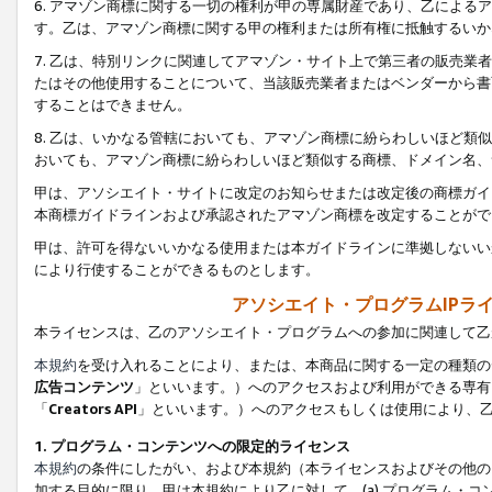
6. アマゾン商標に関する一切の権利が甲の専属財産であり、乙によ
す。乙は、アマゾン商標に関する甲の権利または所有権に抵触するいか
7. 乙は、特別リンクに関連してアマゾン・サイト上で第三者の販売
たはその他使用することについて、当該販売業者またはベンダーから書
することはできません。
8. 乙は、いかなる管轄においても、アマゾン商標に紛らわしいほど
おいても、アマゾン商標に紛らわしいほど類似する商標、ドメイン名、
甲は、アソシエイト・サイトに改定のお知らせまたは改定後の商標ガイ
本商標ガイドラインおよび承認されたアマゾン商標を改定することがで
甲は、許可を得ないいかなる使用または本ガイドラインに準拠しないい
により行使することができるものとします。
アソシエイト・プログラムIPラ
本ライセンスは、乙のアソシエイト・プログラムへの参加に関連して乙
本規約
を受け入れることにより、または、本商品に関する一定の種類の
広告コンテンツ
」といいます。）へのアクセスおよび利用ができる専有
「
Creators API
」といいます。）へのアクセスもしくは使用により、
1. プログラム・コンテンツへの限定的ライセンス
本規約
の条件にしたがい、および本規約（本ライセンスおよびその他の
加する目的に限り、甲は本規約により乙に対して、(a) プログラム・コ