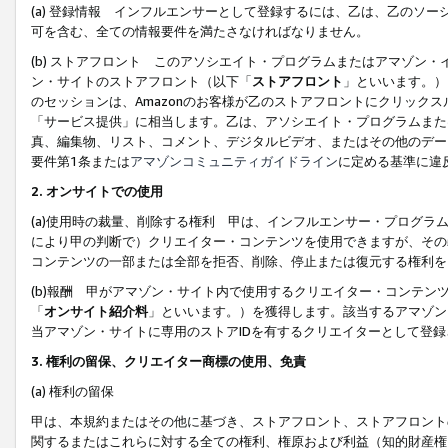
(a) 登録情報 インフルエンサーとして登録するには、乙は、乙のソ
可を含む、全ての情報要件を満たさなければなりません。
(b) ストアフロント このアソシエイト・プログラムまたはアマゾン
ン・サイトのストアフロント（以下「
ストアフロント
」といいます。）
のセッションは、Amazonのお客様が乙のストアフロントにクリック
「サービス提供」に相当します。乙は、アソシエイト・プログラムまた
真、編集物、リスト、コメント、デジタルビデオ、またはその他のデー
要件第1条または
アマゾンコミュニティガイドライン
に定める基準に違
2.
オンサイトでの使用
(a)使用時の裁量、削除する権利 甲は、インフルエンサー・プログラ
により甲の判断で）クリエイター・コンテンツを使用できますが、その
コンテンツの一部または全部を拒否、削除、停止または復元する権利を
(b)報酬 甲がアマゾン・サイト内で使用するクリエイター・コンテン
「
オンサイト紹介料
」といいます。）を獲得します。該当するアマゾン
当アマゾン・サイトに専用のストアIDを有するクリエイターとして登
3.
権利の留保、クリエイター商標の使用、免責
(a) 権利の留保
甲は、本規約またはその他に基づき、ストアフロント、ストアフロント
関するまたはこれらに対する全ての権利、権原および利益（知的財産権