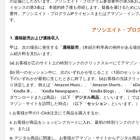
の定義にしたがいます。アソシエイト・プログラム参加要件の第3条お
イセンスの第3条は、本規約終了後も存続します。疑義を避けるためにい
要件、アソシエイト・プログラムIPライセンスまたはアマゾン・イン
す。
アソシエイト・プログ
1. 適格販売および適格収入
甲は、次の場合に発生する「
適格販売
」(本紹介料率表の例外がある場
ム紹介料を支払います。
(a) お客様が乙のサイト上の特別リンクのクリックスルーにてアマゾン
(b) 同一のセッション中に、次のいずれかが生じること（1回のセッ
下のいずれかが最初に生じたときに終了します。(x)お客様の当該クリッ
り決定します。例えば「Amazon Music」、「Amazon Shorts」、「eDo
「Kindle 本」、「Kindle Newspapers」、 「Kindle Blogs」、「
ダウンロードまたは商品）（以下「
デジタル商品
」といいます。）では
マゾン・サイトを訪問した時点）（以下「
セッション
」といいます。）
i. お客様が甲の1-Click注文にて商品を購入するか、
ii. お客様が商品をショッピングカートに入れ、最初の特別リンクの
か、または
iii. デジタル商品に関連し、お客様がアマゾン・サイトからデジタ