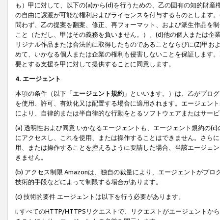
も）甲に対して、以下の(a)から(d)を行うための、乙の固有の知的
の自由に譲渡が可能な権利およびライセンスを付与するものとします。(
問わず、乙の提案を翻案、修正、再フォーマット、および派生作品を制
こと（ただし、甲はその義務を負いません。）。(d)他の個人または企
リジナル作品または合法的に取得したものであることならびに(Z)甲
めて、いかなる個人または企業の権利も侵害しないことを保証します。
要とする支援を甲に対して提供することに同意します。
4. エージェント
本項の条件（以下「
エージェント規約
」といいます。）は、乙がプログ
を使用、許可、有効化又は配置する場合に適用されます。エージェント
により、自律的または半自律的な行動をとるソフトウェアまたはサービ
(a) 透明性および同意 いかなるエージェントも、エージェント規約の
にアクセスし、これを使用、または操作することはできません。さらに、
用、または操作することを控えるように要請した場合、当該エージェン
きません。
(b) アクセス制限 Amazonは、独自の裁量により、エージェント
技術的手段などによって制限する場合があります。
(c) 技術的要件 エージェントは以下を行う必要があります。
i. すべてのHTTP/HTTPSリクエストで、リクエストがエージェ