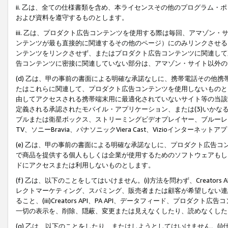
ii. 乙は、全ての仕様書類を含め、本ライセンスその他のプログラム
および資料を遵守するものとします。
iii. 乙は、プロダクト広告コンテンツを使用する際は毎回、アマゾ
ンテンツが最も直接的に関連するその他のページ）にのみリンクさせる
ンテンツをリンクさせず、またはプロダクト広告コンテンツに関連して
告コンテンツに密接に関連していない部分は、アマゾン・サイト以外の
(d) 乙は、甲の事前の書面による明確な承諾なしに、携帯電話その他
たはこれらに関連して、プロダクト広告コンテンツを使用しないものと
由してアクセスされる携帯端末用に最適化されていないサイト等の当該端
定義される承認されたモバイル・アプリケーション、または(3)いか
ブルまたは衛星ボックス、ストリーミングビデオプレイヤー、ブルーレイ
TV、ソニーBravia、パナソニックViera Cast、Vizioインター
(e) 乙は、甲の事前の書面による明確な承諾なしに、プロダクト広告
で商品を提供する個人もしくは企業が使用するためのソフトウェアもしくはその
ドにアクセスまたは利用しないものとします。
(f) 乙は、以下のことをしてはいけません。(i)方法を問わず、Creator
レクトマーケティング、スパミング、販売者または顧客が希望しない連
ること、(iii)Creators API、PA API、データフィード、プ
一切の表示を、削除、隠蔽、変更または見えなくしたり、読めなくした
(g) 乙は、以下のことをしたり、またはしようとしてはいけません。(