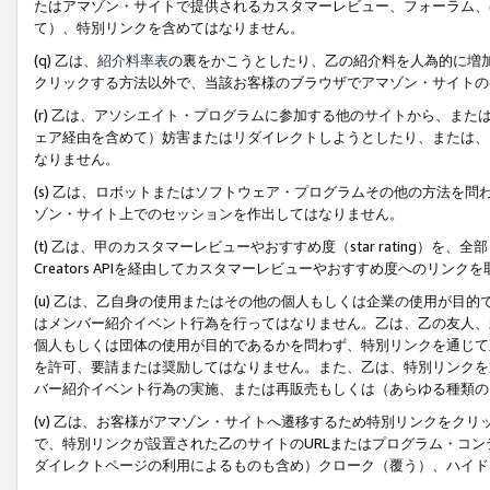
たはアマゾン・サイトで提供されるカスタマーレビュー、フォーラム、
て）、特別リンクを含めてはなりません。
(q) 乙は、
紹介料率表
の裏をかこうとしたり、乙の紹介料を人為的に増
クリックする方法以外で、当該お客様のブラウザでアマゾン・サイトの
(r) 乙は、アソシエイト・プログラムに参加する他のサイトから、ま
ェア経由を含めて）妨害またはリダイレクトしようとしたり、または、
なりません。
(s) 乙は、ロボットまたはソフトウェア・プログラムその他の方法を
ゾン・サイト上でのセッションを作出してはなりません。
(t) 乙は、甲のカスタマーレビューやおすすめ度（star rating
Creators APIを経由してカスタマーレビューやおすすめ度へのリンク
(u) 乙は、乙自身の使用またはその他の個人もしくは企業の使用が目
はメンバー紹介イベント行為を行ってはなりません。乙は、乙の友人、
個人もしくは団体の使用が目的であるかを問わず、特別リンクを通じて
を許可、要請または奨励してはなりません。また、乙は、特別リンクを
バー紹介イベント行為の実施、または再販売もしくは（あらゆる種類の
(v) 乙は、お客様がアマゾン・サイトへ遷移するため特別リンクをク
で、特別リンクが設置された乙のサイトのURLまたはプログラム・コ
ダイレクトページの利用によるものも含め）クローク（覆う）、ハイド