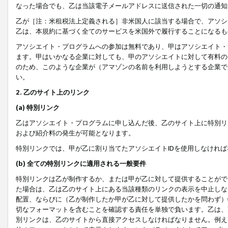
なった場合でも、乙は当該電子メールアドレスに送信された一切の通知
乙が［注：米租税法上定義される］非米国人に該当する場合で、アソシ
乙は、本規約に基づく全てのサービスを米国外で履行することになるも
アソシエイト・プログラムへの参加は無料であり、甲はアソシエイト・
ます。甲はいかなる企業に対しても、甲のアソシエイトに対して有料の
のため、このような企業が（アマゾンの名前を利用しようとする企業で
い。
2. 乙のサイト上のリンク
(a) 特別リンク
乙はアソシエイト・プログラムに申し込んだ後、乙のサイト上に特別リ
および紹介料の発生が可能となります。
特別リンクでは、甲が乙に割り当てたアソシエイトIDを使用しなけれ
(b) 全ての特別リンクに適用される一般要件
特別リンクは乙が制作するか、または甲が乙に対して提供することがで
た場合は、乙は乙のサイト上にある当該種類のリンクの表示を中止しな
配置、ならびに（乙が制作したか甲が乙に対して提供したかを問わず）
切なフォーマットを含むことを確認する責任を単独で負います。乙は、
別リンクは、乙のサイトから直接アクセスしなければなりません。例えば、