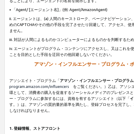
ることにより、エージェントの名前を開示します。
• 「Agent/ [エージェント名]」(例: Agent/AmazonAgent)
ii. エージェントは、(a) 人間のキーストローク、ページナビゲーシ
めのCAPTCHAやその他の手段を完了させたり回避して、アクセス、
ません。
iii. 対話が人間によるものかコンピューターによるものかを判断する
iv. エージェントがプログラム・コンテンツにアクセスし、又はこれ
ことを目的とした手段を迂回その他回避しないでください。
アマゾン・インフルエンサー・プログラム・
アソシエイト・プログラム「
アマゾン・インフルエンサー・プログラム
program.amazon.com/influencers
をご覧ください。）乙は、アソシエ
環として、消費者の購入を促進するソーシャルメディアのプレゼンスと
ー・プログラムに参加するには、資格を有するアソシエイト（以下「
イ
す。）は、アマゾンの質的量的基準を満たし、登録プロセスを完了し、
しなければなりません。
1.
登録情報、ストアフロント