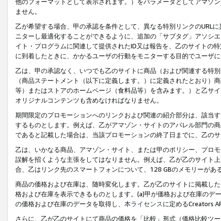
他のフォーマットとして表示されます。）をパラメータとしてアマゾン
ません。
乙が希望する場合、甲の承認を条件として、異なる特別リンクのURL
ニターし最適化することができるように、追加の「サブタグ」アソシエ
イト・プログラムに関連して提供されたID又は報告を、乙のサイトの
に到着したときに、かかるユーザの行動をモニターする目的でユーザに
乙は、甲の承認なく、いつでも乙のサイトに商品（および関連する特別
（商品ステートメント（以下に定義します。）に定義されたとおり）商
等）またはストアのホームページ（食料品等）を含みます。）と乙サイ
オリジナルコンテンツも含めなければなりません。
期間限定のプロモーションへのリンクおよび関連の紹介部分は、該当す
するものとします。例えば、乙がアマゾン・サイトのアパレル部門の商
であると記載した場合は、当該プロモーションの終了日までに、乙のサ
乙は、いかなる商品、アマゾン・サイト、または甲のポリシー、プロモ
誤解を招くような主張をしてはなりません。例えば、乙が乙のサイト上に
合、乙はリンク先のスマートフォンについて、128 GBのメモリーが
商品の価格および在庫は、随時変化します。乙が乙のサイトに掲載した
格および在庫を表示できるものとします。(a)甲が価格および在庫のデータを
の価格および在庫のデータを取得し、
本ライセンス
に定めるCreator
さらに、乙が乙のサイトにて商品の価格を「比較」形式（価格比較ツー