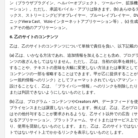
ン（ブラウザプラグイン、ヘルパーオブジェクト、ツールバー、拡張機
ーション）。ただし、承認モバイル・アプリは除きます。(b) あらゆ
ックス、ストリーミングビデオプレイヤー、ブルーレイプレイヤー、DVDプ
ニックViera Cast、Vizioインターネットアプリケーション等）。(
ェアその他のアプリケーション。
6. 乙のサイトのコンテンツ
乙は、乙のサイトのコンテンツについて単独で責任を負い、以下記載の
(a) 乙は、いかなる方法であれ、追加情報を加えることも含め、プロ
ンツの改ざんをしてはなりません。ただし、乙は、当初の比率を維持し
することや、テキストの意味を大幅に変更しない方法または事実として
コンテンツの一部を省略することはできます。甲が乙に提供することが
シー規約情報へのリンク）としてフォーマットされていないアマゾン・
設けることなく、乙は、「プライバシー情報」へのリンクを削除したり
または判読できないようにしないものとします。
(b) 乙は、プログラム・コンテンツやCreators API、データフ
ブライセンスまたは譲渡しないものとします。例えば、乙は、乙がプロ
はその他付与することが要求されるような、乙サイト以外での広告（サ
なるアプリケーション、プラットフォーム、サイトまたはサービス上で
り、使用を奨励しないものとします。 また、乙は、乙のサイトではな
トではないサイト上でかかるリンクを表示しないものとします。