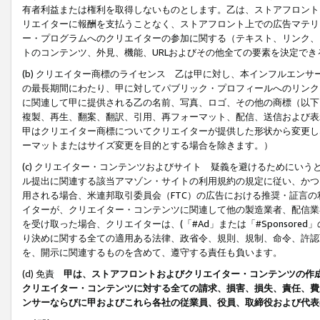
有者利益または権利を取得しないものとします。乙は、ストアフロントに
リエイターに報酬を支払うことなく、ストアフロント上での広告マテリア
ー・プログラムへのクリエイターの参加に関する（テキスト、リンク、
トのコンテンツ、外見、機能、URLおよびその他全ての要素を決定で
(b) クリエイター商標のライセンス 乙は甲に対し、本インフルエン
の最長期間にわたり、甲に対してパブリック・プロフィールへのリンク
に関連して甲に提供される乙の名前、写真、ロゴ、その他の商標（以下
複製、再生、翻案、翻訳、引用、再フォーマット、配信、送信および表
甲はクリエイター商標についてクリエイターが提供した形状から変更し
ーマットまたはサイズ変更を目的とする場合を除きます。）
(c) クリエイター・コンテンツおよびサイト 疑義を避けるためにい
ル提出に関連する該当アマゾン・サイトの利用規約の規定に従い、かつ、
用される場合、米連邦取引委員会（FTC）の広告における推奨・証言
イターが、クリエイター・コンテンツに関連して他の製造業者、配信業
を受け取った場合、クリエイターは、(「#Ad」または「#Sponsor
り決めに関する全ての適用ある法律、政省令、規則、規制、命令、許認
を、開示に関連するものを含めて、遵守する責任も負います。
(d) 免責
甲は、ストアフロントおよびクリエイター・コンテンツの作
クリエイター・コンテンツに対する全ての請求、損害、損失、責任、費
ンサーならびに甲およびこれら各社の従業員、役員、取締役および代表