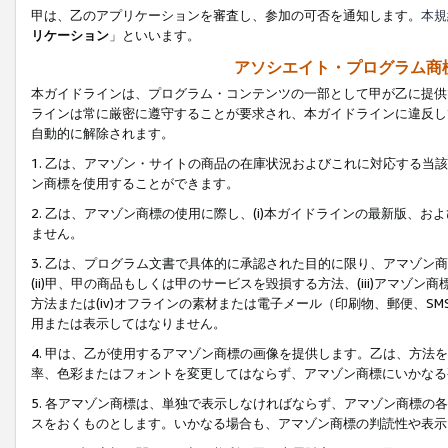
甲は、乙のアプリケーションを審査し、参加の可否を通知します。
本規
リケーション
」といいます。
アソシエイト・プログラム商
本ガイドラインは、プログラム・コンテンツの一部として甲が乙に提供
ラインは常に厳密に遵守することが要求され、本ガイドラインに違反し
自動的に解除されます。
1. 乙は、アマゾン・サイトの商品の在庫状況およびこれに対応する
ン商標を使用することができます。
2. 乙は、アマゾン商標の使用に際し、(i)本ガイドラインの最新版、およ
ません。
3. 乙は、プログラム文書で具体的に承認された目的に限り、アマゾン
(ii)甲、甲の商品もしくは甲のサービスを毀損する方法、(iii)アマ
方法または(iv)オフラインの素材または電子メール（印刷物、郵便、S
用または表示してはなりません。
4. 甲は、乙が使用するアマゾン商標の画像を提供します。乙は、方
率、色彩またはフォントを変更してはならず、アマゾン商標にいかなる
5. 各アマゾン商標は、単独で表示しなければならず、アマゾン商標
スをおくものとします。いかなる場合も、アマゾン商標の判読性や表示