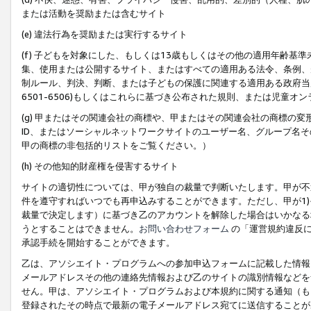
または活動を奨励または含むサイト
(e) 違法行為を奨励または実行するサイト
(f) 子どもを対象にした、もしくは13歳もしくはその他の適用年齢
集、使用または公開するサイト、またはすべての適用ある法令、条例、
制ルール、判決、判断、または子どもの保護に関連する適用ある政府当局の要
6501-6506)もしくはこれらに基づき公布された規則、または児童オ
(g) 甲またはその関連会社の商標や、甲またはその関連会社の商標の
ID、またはソーシャルネットワークサイトのユーザー名、グループ名
甲の商標の非包括的リストをご覧ください。）
(h) その他知的財産権を侵害するサイト
サイトの適切性については、甲が独自の裁量で判断いたします。甲が不
件を遵守すればいつでも再申込みすることができます。ただし、甲が1)
裁量で決定します）に基づき乙のアカウントを解除した場合はいかなる
うとすることはできません。
お問い合わせフォーム
の「運営規約違反に
承認手続を開始することができます。
乙は、アソシエイト・プログラムへの参加申込フォームに記載した情報
メールアドレスその他の連絡先情報および乙のサイトの識別情報などを
せん。甲は、アソシエイト・プログラムおよび本規約に関する通知（も
登録されたその時点で最新の電子メールアドレス宛てに送信することが