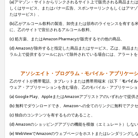
(a)アマゾン・サイトからリンクされるサイト上で販売される商品またはサ
しくはサービス、またはバナー広告、スポンサーリンクもしくはアマゾ
たはサービス）、
(b)乙がアルコール飲料の製造、卸売または頒布のライセンスを有す
に、乙のサイトで宣伝されるアルコール飲料、
(c) 処方薬、またはAmazon Pharmacyが販売するその他の商品、
(d) Amazonが除外すると指定した商品またはサービス。乙は、商品また
ラル上で提供するツールにおいて除外されている場合には、アラートを
アソシエイト・プログラム・モバイル・アプリケー
乙のサイトが携帯電話、タブレットまたは携帯用端末（以下「
モバイル
ウェア・アプリケーションを含む場合、乙のモバイル・アプリケーショ
(a) Google Play、AppleまたはAmazonアプリストアのいずれかで
(b) 無料でダウンロードでき、Amazonへの全てのリンクに無料でアク
(c) 独自のコンテンツを有するものであること、
(d) Amazonのショッピングアプリの機能を模倣（エミュレート）しな
(e) WebViewでAmazonのウェブページをホストまたはレンダリング