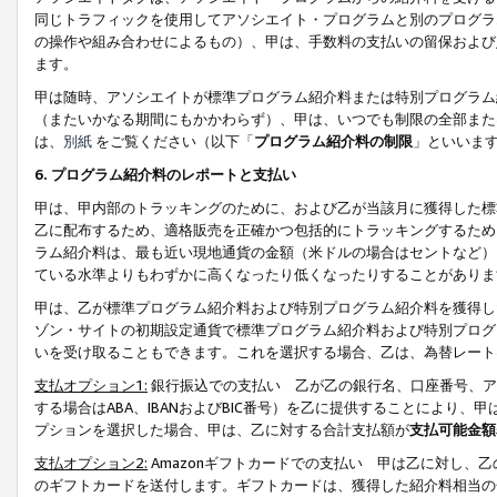
同じトラフィックを使用してアソシエイト・プログラムと別のプログラ
の操作や組み合わせによるもの）、甲は、手数料の支払いの留保および
ます。
甲は随時、アソシエイトが標準プログラム紹介料または特別プログラム
（またいかなる期間にもかかわらず）、甲は、いつでも制限の全部また
は、
別紙
をご覧ください（以下「
プログラム紹介料の制限
」といいま
6. プログラム紹介料のレポートと支払い
甲は、甲内部のトラッキングのために、および乙が当該月に獲得した標
乙に配布するため、適格販売を正確かつ包括的にトラッキングするため
ラム紹介料は、最も近い現地通貨の金額（米ドルの場合はセントなど）
ている水準よりもわずかに高くなったり低くなったりすることがありま
甲は、乙が標準プログラム紹介料および特別プログラム紹介料を獲得し
ゾン・サイトの初期設定通貨で標準プログラム紹介料および特別プログ
いを受け取ることもできます。これを選択する場合、乙は、為替レート
支払オプション1:
銀行振込での支払い 乙が乙の銀行名、口座番号、ア
する場合はABA、IBANおよびBIC番号）を乙に提供することにより
プションを選択した場合、甲は、乙に対する合計支払額が
支払可能金額
支払オプション2:
Amazonギフトカードでの支払い 甲は乙に対し、
のギフトカードを送付します。ギフトカードは、獲得した紹介料相当の