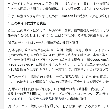
ェブサイトまたはその他の手段を通じて提供される、同じ、または類似
供される商品の「新品」の最低価格、および甲が乙に提供している場合
乙は、特別リンクを宣伝するために、Amazon上に特別リンクを投稿し
3. 乙のサイトに対する責任
乙は、乙のサイトに関して、その開発、運営、依存関係サービスおよび
任を負うものとします。例えば、乙は以下に関して単独で責任を負いま
(a) 乙のサイトおよび一切の関連設備の技術的運営、
(b) 本規約、全ての適用ある法令、条例、規則、政令、命令、ライセ
その他の適用ある政府当局の要件（開示（該当する場合は、米連邦取引
グ、データ保護およびプライバシー（該当する場合は、指令2002/58
（EU）2016/679）に関連するものを含む。）、ならびに乙とそ
される制限または要件を含む。）を遵守して、特別リンク及びプログラ
(c) 乙のサイトに掲載される素材（一切の商品説明およびその他の商
す。）の制作および掲載ならびにその正確性、完全性および適切性の確
(d) 甲の権利または他の個人もしくは団体の権利（著作権、商標、プ
違反または不正利用しない方法で、プログラム・コンテンツ、乙のサイ
ソシエイト・プログラム模倣品対策方針
への準拠の確保
(e) プライバシー規約その他を通じて、および第三者によるクッキー