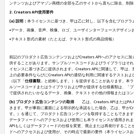
ンテンツおよびアマゾン商標の全部を乙のサイトから直ちに除去、削除
2. Creators API使用要件
(a) 説明：
本ライセンスに基づき、甲は乙に対し、以下を含むプログラ
•データ、画像、音声、映像、ロゴ、ユーザインターフェースデザイン
•テキスト形式の素材（たとえば、テキスト形式の商品情報）
前記のプロダクト広告コンテンツおよびCreators APIへのアクセスに
供することがあります。サンプルソースコードおよびライブラリはそれ
イセンスに基づき乙に提供されます。Creators APIに関連して
上の必要条件ならびにCreators APIの適切な利用に関連するテ
（以下「
仕様書類
」と総称します。）を提供することがあります。本ラ
ルソースコードまたはライブラリおよび甲が提供する仕様書類は、「プ
で提供されたいかなるデータ、画像、テキストその他の情報またはコン
(b) プロダクト広告コンテンツの取得
乙は、Creators APIま
きます。甲が事前に書面による明示的な承認をした場合、乙は、甲がCreator
す。）を通じて、プロダクト広告コンテンツを取得することもできます
データフィードへのアクセスおよび使用にも本ライセンスが適用されます。乙は
APIもしくはデータフィードの仕様を変更、廃止または再発行することがで
ドへのアクセスおよび使用が、その時点で最新の要件（本ライセンスお