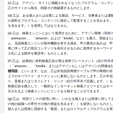
(c) 乙は、アマゾン・サイトに掲載されなくなったプログラム・コン
乙のサイトから除去、削除その他破棄するものとします。
(d) 乙は、ある個人または企業による製品、サービス、当事者または
の資料をプログラム・コンテンツに接近して配置することを含みます。
を含みます。）を使用してはなりません。
(e) 乙は、検索エンジンにおいて使用するために、アマゾン商標（
商標
「ammazon」、「amaozn」および「kindel」など）を購入
ん。当該検索エンジンが除外機能を有する場合、甲の要請があれば、甲
果に伴って乙の宣伝コンテンツを表示させるために使用するキーワード
入札による除外を要請等）ものとします。
(f) 乙は、結果的に有料検索広告が禁止有料プレースメント（
紹介料率
（「amazon」、「Kindle」またはアマゾンもしくはアマゾンの
標用語
」といいます。なお、乙は非包括的商標テーブルで甲の商標の非
上でのキーワード・オークションに参加しないものとします。乙が
本規
り、直接またはリダイレクト・リンク（
紹介料率表
で定義します。）を
検索広告を購入して、一般的なインターネット検索クエリーまたはキー
示されるよう検索エンジンにリンクを入稿することができます。
(g) 乙は、特別リンクの使用に伴い、いかなる個人または団体に対し
の他の組織への寄付その他の便益を含みます。）を提供しないものとし
個人または団体に奨励する「報奨」またはロイヤルティプログラムを実