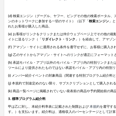
(d) 検索エンジン（グーグル、ヤフー、ビングその他の検索ポータル
ンのネットワークに参加する一切のサイト）（以下「
検索エンジン
」と
れたお客様が購入した商品、
(e) お客様がリンクをクリックまたは仲介ウェブページ上でその他の
イトに送るリンク（「
リダイレクト・リンク
」）を経由して、アマゾン
(f) アマゾン・サイトに適用される条件を遵守せずに、お客様に購入さ
(g) 乙のサイトからアマゾン・サイトへのリンクが適正にフォーマッ
(h) 承認モバイル・アプリ以外のモバイル・アプリ内の特別リンクまたはC
ツールにより提供されたものではない承認モバイル・アプリ内の特別リ
(i) メンバー紹介イベントの対象商品（関連する特別プログラム紹介料と
(j) 本規約で別途定めのない限り、サブスクリプションとして購入され
(k) 商品一覧ページに掲載されていない発表前の商品や予約開始前の商
3. 標準プログラム紹介料
甲は乙に対し、本紹介料率表に記載された制限および
本規約
を遵守す
す。）を支払います。紹介料は、適格収入のパーセンテージとして計算