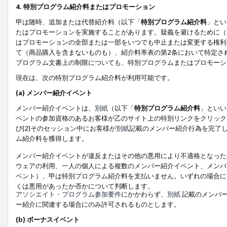
4. 特別プログラム紹介料またはプロモーション
甲は随時、追加または代替紹介料（以下「
特別プログラム紹介料
」とい
たはプロモーションを実施することがあります。疑義を避けるために（
はプロモーションの全部または一部をいつでも中止または変更する権利
て（商品購入を含まないものも）、紹介料率表の第2条において特定さ
プログラム文書上の制限についても、特別プログラムまたはプロモーシ
現在は、次の特別プログラム紹介料が利用可能です。
(a) メンバー紹介イベント
メンバー紹介イベントは、
別紙
（以下「
特別プログラム紹介料
」といい
ベントの参加資格のあるお客様が乙のサイト上の特別リンクをクリック
び(2)そのセッション中にお客様が
別紙
記載のメンバー紹介行為を完了
ム紹介料を獲得します。
メンバー紹介イベントが違反またはその他の悪用により不適格となった
ウェアの利用、一人の個人による複数のメンバー紹介イベント、メンバ
ベント）、甲は特別プログラム紹介料を支払いません。いずれの場合に
くは悪用があったか否かについて判断します。
アソシエイト・プログラム参加要件
にかかわらず、
別紙
記載のメンバー
ー紹介に関連する場合にのみ許可されるものとします。
(b) ボーナスイベント