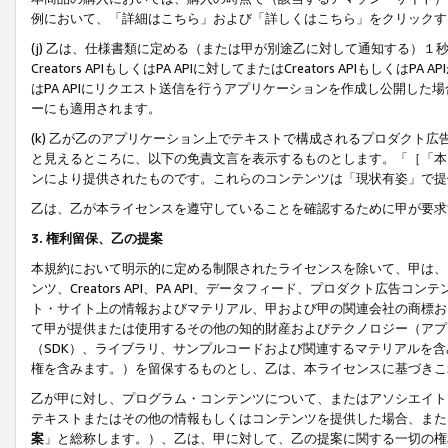
例において、「詳細はこちら」および「詳しくはこちら」をクリックす
(j) 乙は、仕様書類に定める（または甲が別途乙に対して通知する）
Creators APIもしくはPA APIに対してまたはCreators APIもしく
はPA APIにリクエスト送信を行うアプリケーションを作成し公開し
ーにも適用されます。
(k) 乙が乙のアプリケーション上でテキストで構成されるプロダクト
と見えるところに、以下の免責文言を表示するものとします。「［「本
ンにより提供されたものです。これらのコンテンツは「現状有姿」で提
乙は、乙が本ライセンスを遵守していることを確認するために甲が要求
3. 権利留保、乙の提案
本規約において明示的に定める制限されたライセンスを除いて、甲は、
ンツ、Creators API、PA API、データフィード、プロダクト
ト・サイト上の情報およびマテリアル、甲および甲の関連会社の商標お
て甲が提供または使用するその他の知的財産およびテクノロジー（アプ
（SDK）、ライブラリ、サンプルコードおよび関連するマテリアルを
権を含みます。）を留保するものとし、乙は、本ライセンスに基づきこ
乙が甲に対し、プログラム・コンテンツについて、またはアソシエイト
テキストまたはその他の情報もしくはコンテンツを提供した場合、また
案
」と総称します。）、乙は、甲に対して、乙の提案に関する一切の権