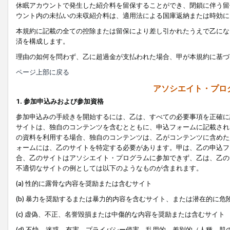
休眠アカウントで発生した紹介料を留保することができ、閉鎖に伴う留
ウント内の未払いの未収紹介料は、適用法による国庫返納または時効に
本規約に記載の全ての控除または留保により差し引かれたうえで乙にな
済を構成します。
理由の如何を問わず、乙に超過金が支払われた場合、甲が本規約に基づ
ページ上部に戻る
アソシエイト・プロ
1. 参加申込みおよび参加資格
参加申込みの手続きを開始するには、乙は、すべての必要事項を正確に
サイトは、独自のコンテンツを含むとともに、申込フォームに記載され
の資料を利用する場合、独自のコンテンツは、乙がコンテンツに含めた
ォームには、乙のサイトを特定する必要があります。甲は、乙の申込フ
合、乙のサイトはアソシエイト・プログラムに参加できず、乙は、乙の
不適切なサイトの例としては以下のようなものが含まれます。
(a) 性的に露骨な内容を奨励または含むサイト
(b) 暴力を奨励するまたは暴力的内容を含むサイト、または潜在的に
(c) 虚偽、不正、名誉毀損または中傷的な内容を奨励または含むサイト
(d) 不快、迷惑、有害、プライバシー侵害、乱用的、差別的（人種、