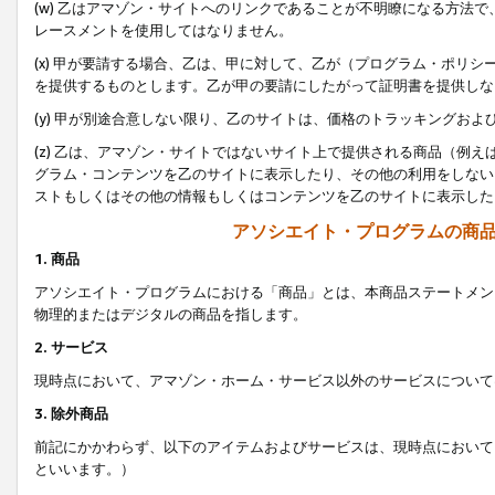
(w) 乙はアマゾン・サイトへのリンクであることが不明瞭になる方法
レースメントを使用してはなりません。
(x) 甲が要請する場合、乙は、甲に対して、乙が（プログラム・ポリ
を提供するものとします。乙が甲の要請にしたがって証明書を提供しな
(y) 甲が別途合意しない限り、乙のサイトは、価格のトラッキングお
(z) 乙は、アマゾン・サイトではないサイト上で提供される商品（例
グラム・コンテンツを乙のサイトに表示したり、その他の利用をしない
ストもしくはその他の情報もしくはコンテンツを乙のサイトに表示した
アソシエイト・プログラムの商
1. 商品
アソシエイト・プログラムにおける「商品」とは、本商品ステートメン
物理的またはデジタルの商品を指します。
2. サービス
現時点において、アマゾン・ホーム・サービス以外のサービスについて
3. 除外商品
前記にかかわらず、以下のアイテムおよびサービスは、現時点において
といいます。）