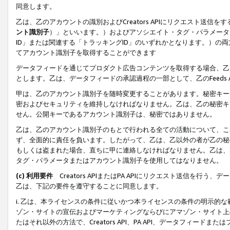
同意します。
乙は、乙のアカウントの識別およびCreators APIにリクエスト送
ント識別子
）」といいます。）およびアソシエイト・タグ・パラメータ（
ID」または関連する「トラッキングID」のいずれかとなります。）の両方
てアカウント識別子を取得することができます
データフィードを通じてプロダクト広告コンテンツを取得する場合、乙は、Cre
とします。乙は、データフィードの承認過程の一部として、乙のFeeds
甲は、乙のアカウント識別子を随時変更することがあります。秘密キー
密およびセキュリティを維持しなければなりません。乙は、乙の秘密キ
せん。公開キーであるアカウント識別子は、秘密ではありません。
乙は、乙のアカウント識別子のもとで行われる全ての活動について、こ
ず、全面的に責任を負います。したがって、乙は、乙以外の者が乙の秘
もしくは盗まれた場合、直ちに甲に連絡しなければなりません。乙は、
タグ・パラメータまたはアカウント識別子を使用してはなりません。
(c) 利用要件
Creators APIまたはPA APIにリクエスト送信を
乙は、下記の要件を遵守することに同意します。
i. 乙は、本ライセンスの条件に従いかつ本ライセンスの条件の明示的
ゾン・サイトの宣伝およびマーケティングならびにアマゾン・サイト上
たはそれ以外の方法で、Creators API、PA API、データフィー