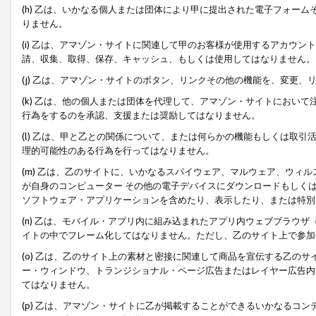
(h) 乙は、いかなる個人または団体により甲に提出された電子フォー
りません。
(i) 乙は、アマゾン・サイトに関連して甲のお客様が使用するアカウ
請、収集、取得、保存、キャッシュ、もしくは使用してはなりません。
(j) 乙は、アマゾン・サイトのボタン、リンクその他の機能を、変更
(k) 乙は、他の個人または団体を代理して、アマゾン・サイトにおい
行為をするのを承認、支援または奨励してはなりません。
(l) 乙は、甲と乙との関係について、または何らかの機能もしくは取
理的可能性のある行為を行ってはなりません。
(m) 乙は、乙のサイトに、いかなるスパイウェア、マルウェア、ウィ
が自身のコンピューター その他の電子デバイスにダウンロードもしく
ソフトウェア・アプリケーションを含めたり、表示したり、または特別
(n) 乙は、モバイル・アプリ内に組み込まれたアプリ内ウェブブラウザ
イトの中でフレーム化してはなりません。ただし、乙のサイト上で参加
(o) 乙は、乙のサイト上の素材と密接に関連して商品を宣伝する乙の
ー・ウィンドウ、トランジショナル・ページ広告またはレイヤー広告内
てはなりません。
(p) 乙は、アマゾン・サイトに乙が掲載することができるいかなるコ