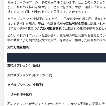
利用は、甲のギフトカードの利用条件に従います。乙がこのオプション
まで、料金の支払いを留保することができます。甲は、合計支払額が支
択するまでの間、料金の支払いを留保することができます。
支払オプション 3:
小切手による支払い 乙が自身の住所を乙に通知し
ョンを選択した場合、甲は、合計支払額が
支払可能金額表
に記載された
付する小切手1枚につき
支払可能金額表
に記載される処理手数料を差し
乙がいずれのオプションも選択せず、支払用の有効な情報も登録してい
甲の裁量により別の支払方法で支払いをするか、獲得した紹介料の支払
支払可能金額表
支払オプション1 (振込)
支払オプション2 (ギフトカード)
支払オプション3 (小切手)
小切手処理手数料
乙のアカウントが少なくとも1年にわたっていかなる実質的な活動を行