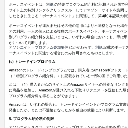
ボーナスイベントは、
別紙
の特別プログラム紹介料に記載された国で利
サイト上の特別リンクをクリックスルーしてアマゾン・サイトを訪問した
したときに生じる「ボーナスイベント」に関連して、第4(b)条記載の
ボーナスイベントが違反またはその他の悪用により不適格となった場合
アの利用、一人の個人による複数のボーナスイベント、ボーナスイベン
別プログラム紹介料を支払いません。いずれの場合においても、甲は甲
かについて判断します。
アソシエイト・プログラム参加要件
にかかわらず、
別紙
記載のボーナ
ーナスイベントに関連する場合にのみ許可されるものとします。
(c) トレードインプログラム
Amazonのトレードインプログラムでは、購入者はAmazonギフト
（「特別プログラム紹介料」）に記載されている一部の国でご利用いた
乙は、（1）購入者が乙のサイト上のAmazonサイトへの特別なリン
に商品を追加し、Amazonが受け入れる下取りリクエストを送信した場
プログラム紹介料を得ることができます。
Amazonは、いずれの場合も、トレードインイベントがプログラム文書
発生したか、または不適格となったかを独自の裁量により判断します。
5. プログラム紹介料の制限
アソシエイトタグは、アソシエイト・プログラムからの紹介料を受ける