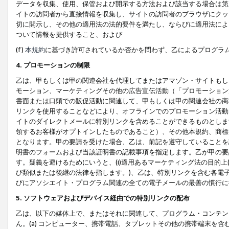
データを収集、使用、保管および開示する方法および該当する場合は第
イトの訪問者から直接情報を収集し、サイトの訪問者のブラウザにクッ
切に開示し、その他の適用法の法的要件を満たし、ならびに適用法によ
ついて情報を提供すること、および
(f)
本規約
に基づき許可されているか否かを問わず、乙によるプログラ
4. プロモーションの制限
乙は、甲もしくは甲の関連会社を代理してまたはアマゾン・サイトもし
モーション、マーケティングその他の広告宣伝活動（「プロモーション
書面または口頭での販促活動に関連して、甲もしくは甲の関連会社の商
リンクを使用することなどにより、オフラインでのプロモーション活動
イトのダイレクトメールに特別リンクを含めることができるものとしま
領するお客様がオプトインしたものであること）、その他本規約、商標
となります。甲の要請を受けた場合、乙は、前記を遵守していることを
明書のフォームおよび当該証明書の記載事項を指定します。乙が甲の要
す。疑義を避けるためにいうと、(i)適用あるマーケティング法の目的上(例
び類似または後継の法律を指します。)、乙は、特別リンクを含む各電子
びにアソシエイト・プログラム関連の全ての電子メールの最善の慣行に
5. ソフトウェアおよびデバイス経由での特別リンクの配布
乙は、以下の媒体上で、またはそれに関連して、プログラム・コンテン
ん。(a) コンピューター、携帯電話、タブレットその他の携帯端末を