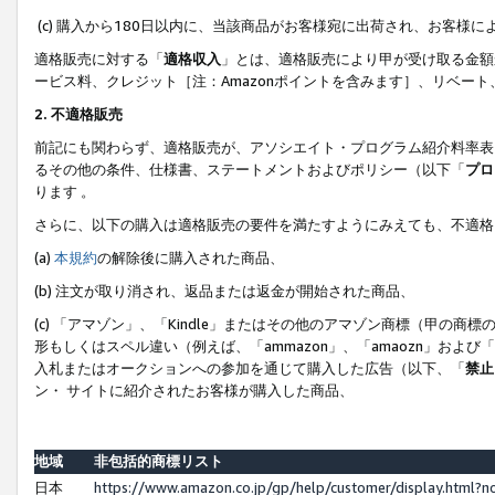
(c) 購入から180日以内に、当該商品がお客様宛に出荷され、お客
適格販売に対する「
適格収入
」とは、適格販売により甲が受け取る金額
ービス料、クレジット［注：Amazonポイントを含みます］、リベー
2. 不適格販売
前記にも関わらず、適格販売が、アソシエイト・プログラム紹介料率表
るその他の条件、仕様書、ステートメントおよびポリシー（以下「
プロ
ります 。
さらに、以下の購入は適格販売の要件を満たすようにみえても、不適格
(a)
本規約
の解除後に購入された商品、
(b) 注文が取り消され、返品または返金が開始された商品、
(c) 「アマゾン」、「Kindle」またはその他のアマゾン商標（甲
形もしくはスペル違い（例えば、「ammazon」、「amaozn」およ
入札またはオークションへの参加を通じて購入した広告（以下、「
禁止
ン・ サイトに紹介されたお客様が購入した商品、
地域
非包括的商標リスト
日本
https://www.amazon.co.jp/gp/help/customer/display.html