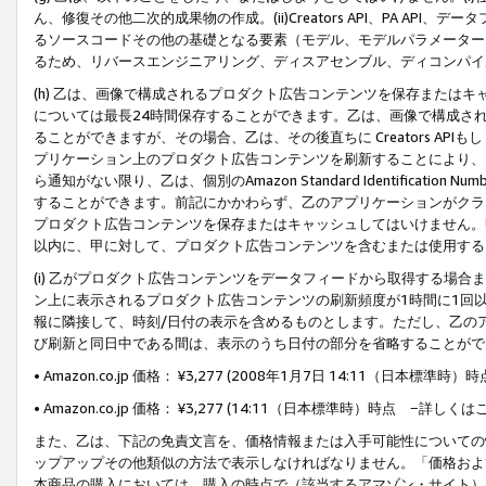
ん、修復その他二次的成果物の作成。(ii)Creators API、PA 
るソースコードその他の基礎となる要素（モデル、モデルパラメーター
るため、リバースエンジニアリング、ディスアセンブル、ディコンパイ
(h) 乙は、画像で構成されるプロダクト広告コンテンツを保存または
については最長24時間保存することができます。乙は、画像で構成さ
ることができますが、その場合、乙は、その後直ちに Creators AP
プリケーション上のプロダクト広告コンテンツを刷新することにより、
ら通知がない限り、乙は、個別のAmazon Standard Identification Nu
することができます。前記にかかわらず、乙のアプリケーションがクラ
プロダクト広告コンテンツを保存またはキャッシュしてはいけません。
以内に、甲に対して、プロダクト広告コンテンツを含むまたは使用する
(i) 乙がプロダクト広告コンテンツをデータフィードから取得する場合または
ン上に表示されるプロダクト広告コンテンツの刷新頻度が1時間に1回
報に隣接して、時刻/日付の表示を含めるものとします。ただし、乙の
び刷新と同日中である間は、表示のうち日付の部分を省略することがで
• Amazon.co.jp 価格： ¥3,277 (2008年1月7日 14:11（日本標準
• Amazon.co.jp 価格： ¥3,277 (14:11（日本標準時）時点 −詳しくは
また、乙は、下記の免責文言を、価格情報または入手可能性についての
ップアップその他類似の方法で表示しなければなりません。「価格およ
本商品の購入においては、購入の時点で（該当するアマゾン・サイト）