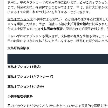
利用は、甲のギフトカードの利用条件に従います。乙がこのオプション
まで、料金の支払いを留保することができます。甲は、合計支払額が支
択するまでの間、料金の支払いを留保することができます。
支払オプション 3:
小切手による支払い 乙が自身の住所を乙に通知し
ョンを選択した場合、甲は、合計支払額が
支払可能金額表
に記載された
付する小切手1枚につき
支払可能金額表
に記載される処理手数料を差し
乙がいずれのオプションも選択せず、支払用の有効な情報も登録してい
甲の裁量により別の支払方法で支払いをするか、獲得した紹介料の支払
支払可能金額表
支払オプション1 (振込)
支払オプション2 (ギフトカード)
支払オプション3 (小切手)
小切手処理手数料
乙のアカウントが少なくとも1年にわたっていかなる実質的な活動を行