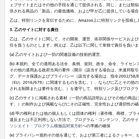
ェブサイトまたはその他の手段を通じて提供される、同じ、または類似
供される商品の「新品」の最低価格、および甲が乙に提供している場合
乙は、特別リンクを宣伝するために、Amazon上に特別リンクを投稿し
3. 乙のサイトに対する責任
乙は、乙のサイトに関して、その開発、運営、依存関係サービスおよび
任を負うものとします。例えば、乙は以下に関して単独で責任を負いま
(a) 乙のサイトおよび一切の関連設備の技術的運営、
(b) 本規約、全ての適用ある法令、条例、規則、政令、命令、ライセ
その他の適用ある政府当局の要件（開示（該当する場合は、米連邦取引
グ、データ保護およびプライバシー（該当する場合は、指令2002/58
（EU）2016/679）に関連するものを含む。）、ならびに乙とそ
される制限または要件を含む。）を遵守して、特別リンク及びプログラ
(c) 乙のサイトに掲載される素材（一切の商品説明およびその他の商
す。）の制作および掲載ならびにその正確性、完全性および適切性の確
(d) 甲の権利または他の個人もしくは団体の権利（著作権、商標、プ
違反または不正利用しない方法で、プログラム・コンテンツ、乙のサイ
ソシエイト・プログラム模倣品対策方針
への準拠の確保
(e) プライバシー規約その他を通じて、および第三者によるクッキー