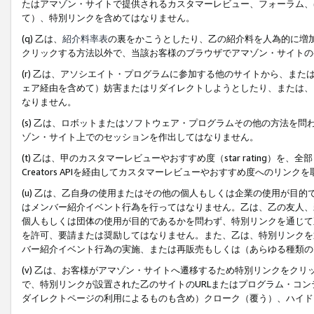
たはアマゾン・サイトで提供されるカスタマーレビュー、フォーラム、
て）、特別リンクを含めてはなりません。
(q) 乙は、
紹介料率表
の裏をかこうとしたり、乙の紹介料を人為的に増
クリックする方法以外で、当該お客様のブラウザでアマゾン・サイトの
(r) 乙は、アソシエイト・プログラムに参加する他のサイトから、ま
ェア経由を含めて）妨害またはリダイレクトしようとしたり、または、
なりません。
(s) 乙は、ロボットまたはソフトウェア・プログラムその他の方法を
ゾン・サイト上でのセッションを作出してはなりません。
(t) 乙は、甲のカスタマーレビューやおすすめ度（star rating
Creators APIを経由してカスタマーレビューやおすすめ度へのリンク
(u) 乙は、乙自身の使用またはその他の個人もしくは企業の使用が目
はメンバー紹介イベント行為を行ってはなりません。乙は、乙の友人、
個人もしくは団体の使用が目的であるかを問わず、特別リンクを通じて
を許可、要請または奨励してはなりません。また、乙は、特別リンクを
バー紹介イベント行為の実施、または再販売もしくは（あらゆる種類の
(v) 乙は、お客様がアマゾン・サイトへ遷移するため特別リンクをク
で、特別リンクが設置された乙のサイトのURLまたはプログラム・コ
ダイレクトページの利用によるものも含め）クローク（覆う）、ハイド