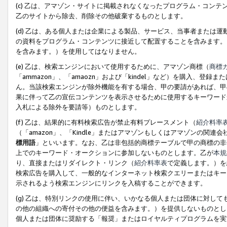
(c) 乙は、アマゾン・サイトに掲載されなくなったプログラム・コン
乙のサイトから除去、削除その他破棄するものとします。
(d) 乙は、ある個人または企業による製品、サービス、当事者または
の資料をプログラム・コンテンツに接近して配置することを含みます。
を含みます。）を使用してはなりません。
(e) 乙は、検索エンジンにおいて使用するために、アマゾン商標（
商標
「ammazon」、「amaozn」および「kindel」など）を購入
ん。当該検索エンジンが除外機能を有する場合、甲の要請があれば、甲
果に伴って乙の宣伝コンテンツを表示させるために使用するキーワード
入札による除外を要請等）ものとします。
(f) 乙は、結果的に有料検索広告が禁止有料プレースメント（
紹介料率
（「amazon」、「Kindle」またはアマゾンもしくはアマゾンの
標用語
」といいます。なお、乙は非包括的商標テーブルで甲の商標の非
上でのキーワード・オークションに参加しないものとします。乙が
本規
り、直接またはリダイレクト・リンク（
紹介料率表
で定義します。）を
検索広告を購入して、一般的なインターネット検索クエリーまたはキー
示されるよう検索エンジンにリンクを入稿することができます。
(g) 乙は、特別リンクの使用に伴い、いかなる個人または団体に対し
の他の組織への寄付その他の便益を含みます。）を提供しないものとし
個人または団体に奨励する「報奨」またはロイヤルティプログラムを実