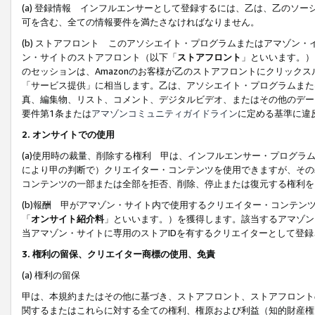
(a) 登録情報 インフルエンサーとして登録するには、乙は、乙のソ
可を含む、全ての情報要件を満たさなければなりません。
(b) ストアフロント このアソシエイト・プログラムまたはアマゾン
ン・サイトのストアフロント（以下「
ストアフロント
」といいます。）
のセッションは、Amazonのお客様が乙のストアフロントにクリック
「サービス提供」に相当します。乙は、アソシエイト・プログラムまた
真、編集物、リスト、コメント、デジタルビデオ、またはその他のデー
要件第1条または
アマゾンコミュニティガイドライン
に定める基準に違
2.
オンサイトでの使用
(a)使用時の裁量、削除する権利 甲は、インフルエンサー・プログラ
により甲の判断で）クリエイター・コンテンツを使用できますが、その
コンテンツの一部または全部を拒否、削除、停止または復元する権利を
(b)報酬 甲がアマゾン・サイト内で使用するクリエイター・コンテン
「
オンサイト紹介料
」といいます。）を獲得します。該当するアマゾン
当アマゾン・サイトに専用のストアIDを有するクリエイターとして登
3.
権利の留保、クリエイター商標の使用、免責
(a) 権利の留保
甲は、本規約またはその他に基づき、ストアフロント、ストアフロント
関するまたはこれらに対する全ての権利、権原および利益（知的財産権