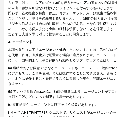
も）甲に対して、以下の(a)から(d)を行うための、乙の固有の知的
の自由に譲渡が可能な権利およびライセンスを付与するものとします。(
問わず、乙の提案を翻案、修正、再フォーマット、および派生作品を制
こと（ただし、甲はその義務を負いません。）。(d)他の個人または企
リジナル作品または合法的に取得したものであることならびに(Z)甲
めて、いかなる個人または企業の権利も侵害しないことを保証します。
要とする支援を甲に対して提供することに同意します。
4. エージェント
本項の条件（以下「
エージェント規約
」といいます。）は、乙がプログ
を使用、許可、有効化又は配置する場合に適用されます。エージェント
により、自律的または半自律的な行動をとるソフトウェアまたはサービ
(a) 透明性および同意 いかなるエージェントも、エージェント規約の
にアクセスし、これを使用、または操作することはできません。さらに、
用、または操作することを控えるように要請した場合、当該エージェン
きません。
(b) アクセス制限 Amazonは、独自の裁量により、エージェント
技術的手段などによって制限する場合があります。
(c) 技術的要件 エージェントは以下を行う必要があります。
i. すべてのHTTP/HTTPSリクエストで、リクエストがエージェ