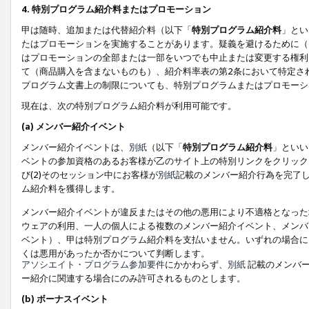
4. 特別プログラム紹介料またはプロモーション
甲は随時、追加または代替紹介料（以下「
特別プログラム紹介料
」とい
たはプロモーションを実施することがあります。疑義を避けるために（
はプロモーションの全部または一部をいつでも中止または変更する権利
て（商品購入を含まないものも）、紹介料率表の第2条において特定さ
プログラム文書上の制限についても、特別プログラムまたはプロモーシ
現在は、次の特別プログラム紹介料が利用可能です。
(a) メンバー紹介イベント
メンバー紹介イベントは、
別紙
（以下「
特別プログラム紹介料
」といい
ベントの参加資格のあるお客様が乙のサイト上の特別リンクをクリック
び(2)そのセッション中にお客様が
別紙
記載のメンバー紹介行為を完了
ム紹介料を獲得します。
メンバー紹介イベントが違反またはその他の悪用により不適格となった
ウェアの利用、一人の個人による複数のメンバー紹介イベント、メンバ
ベント）、甲は特別プログラム紹介料を支払いません。いずれの場合に
くは悪用があったか否かについて判断します。
アソシエイト・プログラム参加要件
にかかわらず、
別紙
記載のメンバー
ー紹介に関連する場合にのみ許可されるものとします。
(b) ボーナスイベント