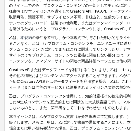
のサイト上でのみ、プログラム・コンテンツの一部として甲が乙に対し
様書および本ライセンスを遵守してCreators API、PA API、
取消可能、譲渡不可、サブライセンス不可、非独占的、無償のライセン
テンツのダウンロード、複製その他利用、またはデータマイニング、ロ
を避けるためにいうと、プログラム・コンテンツには、Creators AP
乙は、
本規約
の条件を遵守し、かつ本規約で付与された明示的なライセ
ることなく、乙は、(a)プログラム・コンテンツを、エンドユーザに
グラム・コンテンツに対してまたはこれに関連してリンクしたり、アマ
サイトのうちプログラム・コンテンツに密接に関連しない部分には、ア
コンテンツを、アマゾン・サイトの関連の商品詳細ページまたは他の関
Creators APIまたはデータフィードを利用することにより、乙は、
その他の情報およびコンテンツにアクセスすることができます。乙がこ
ためにCreators APIまたはデータフィードを利用する場合、乙は、こ
ィード（または同等のサービス）に適用されるライセンス契約の規定を
乙は、プログラム・コンテンツを使用して、知的財産権その他法的権利
したAI生成コンテンツを直接的または間接的に大規模言語モデル、マ
しないものとし、また、第三者をしてこれを行わせないものとします。
本ライセンスは、乙がプログラム文書（紹介料率表にて定義します。）
終了します。さらに、甲は、乙に対して書面で通知することにより、本
場合または甲が随時要請する場合、乙は、プログラム・コンテンツ（Cre