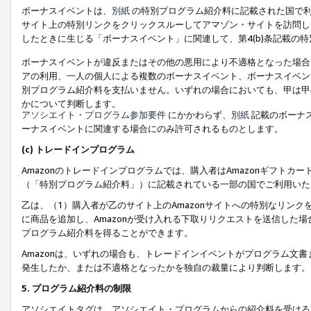
ボーナスイベントは、
別紙
の特別プログラム紹介料に記載された国で利
サイト上の特別リンクをクリックスルーしてアマゾン・サイトを訪問した
したときに生じる「ボーナスイベント」に関連して、第4(b)条記載の
ボーナスイベントが違反またはその他の悪用により不適格となった場合
アの利用、一人の個人による複数のボーナスイベント、ボーナスイベン
別プログラム紹介料を支払いません。いずれの場合においても、甲は甲
かについて判断します。
アソシエイト・プログラム参加要件
にかかわらず、
別紙
記載のボーナ
ーナスイベントに関連する場合にのみ許可されるものとします。
(c) トレードインプログラム
Amazonのトレードインプログラムでは、購入者はAmazonギフト
（「特別プログラム紹介料」）に記載されている一部の国でご利用いた
乙は、（1）購入者が乙のサイト上のAmazonサイトへの特別なリン
に商品を追加し、Amazonが受け入れる下取りリクエストを送信した場
プログラム紹介料を得ることができます。
Amazonは、いずれの場合も、トレードインイベントがプログラム文書
発生したか、または不適格となったかを独自の裁量により判断します。
5. プログラム紹介料の制限
アソシエイトタグは、アソシエイト・プログラムからの紹介料を受ける