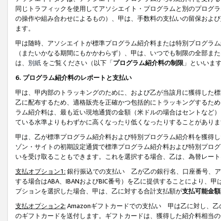
同じトラフィックを使用してアソシエイト・プログラムと別のプログラ
の操作や組み合わせによるもの）、甲は、手数料の支払いの留保および
ます。
甲は随時、アソシエイトが標準プログラム紹介料または特別プログラム
（またいかなる期間にもかかわらず）、甲は、いつでも制限の全部また
は、
別紙
をご覧ください（以下「
プログラム紹介料の制限
」といいま
6. プログラム紹介料のレポートと支払い
甲は、甲内部のトラッキングのために、および乙が当該月に獲得した標
乙に配布するため、適格販売を正確かつ包括的にトラッキングするため
ラム紹介料は、最も近い現地通貨の金額（米ドルの場合はセントなど）
ている水準よりもわずかに高くなったり低くなったりすることがありま
甲は、乙が標準プログラム紹介料および特別プログラム紹介料を獲得し
ゾン・サイトの初期設定通貨で標準プログラム紹介料および特別プログ
いを受け取ることもできます。これを選択する場合、乙は、為替レート
支払オプション1:
銀行振込での支払い 乙が乙の銀行名、口座番号、ア
する場合はABA、IBANおよびBIC番号）を乙に提供することにより
プションを選択した場合、甲は、乙に対する合計支払額が
支払可能金額
支払オプション2:
Amazonギフトカードでの支払い 甲は乙に対し、
のギフトカードを送付します。ギフトカードは、獲得した紹介料相当の