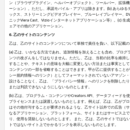
ン（ブラウザプラグイン、ヘルパーオブジェクト、ツールバー、拡張機
ーション）。ただし、承認モバイル・アプリは除きます。(b) あらゆ
ックス、ストリーミングビデオプレイヤー、ブルーレイプレイヤー、DVDプ
ニックViera Cast、Vizioインターネットアプリケーション等）。(
ェアその他のアプリケーション。
6. 乙のサイトのコンテンツ
乙は、乙のサイトのコンテンツについて単独で責任を負い、以下記載の
(a) 乙は、いかなる方法であれ、追加情報を加えることも含め、プロ
ンツの改ざんをしてはなりません。ただし、乙は、当初の比率を維持し
することや、テキストの意味を大幅に変更しない方法または事実として
コンテンツの一部を省略することはできます。甲が乙に提供することが
シー規約情報へのリンク）としてフォーマットされていないアマゾン・
設けることなく、乙は、「プライバシー情報」へのリンクを削除したり
または判読できないようにしないものとします。
(b) 乙は、プログラム・コンテンツやCreators API、データフ
ブライセンスまたは譲渡しないものとします。例えば、乙は、乙がプロ
はその他付与することが要求されるような、乙サイト以外での広告（サ
なるアプリケーション、プラットフォーム、サイトまたはサービス上で
り、使用を奨励しないものとします。 また、乙は、乙のサイトではな
トではないサイト上でかかるリンクを表示しないものとします。