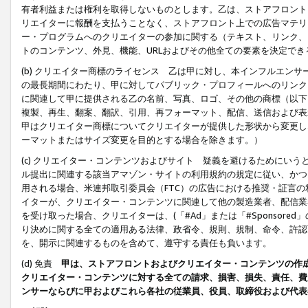
有者利益または権利を取得しないものとします。乙は、ストアフロントに
リエイターに報酬を支払うことなく、ストアフロント上での広告マテリア
ー・プログラムへのクリエイターの参加に関する（テキスト、リンク、
トのコンテンツ、外見、機能、URLおよびその他全ての要素を決定で
(b) クリエイター商標のライセンス 乙は甲に対し、本インフルエン
の最長期間にわたり、甲に対してパブリック・プロフィールへのリンク
に関連して甲に提供される乙の名前、写真、ロゴ、その他の商標（以下
複製、再生、翻案、翻訳、引用、再フォーマット、配信、送信および表
甲はクリエイター商標についてクリエイターが提供した形状から変更し
ーマットまたはサイズ変更を目的とする場合を除きます。）
(c) クリエイター・コンテンツおよびサイト 疑義を避けるためにい
ル提出に関連する該当アマゾン・サイトの利用規約の規定に従い、かつ、
用される場合、米連邦取引委員会（FTC）の広告における推奨・証言
イターが、クリエイター・コンテンツに関連して他の製造業者、配信業
を受け取った場合、クリエイターは、(「#Ad」または「#Sponsor
り決めに関する全ての適用ある法律、政省令、規則、規制、命令、許認
を、開示に関連するものを含めて、遵守する責任も負います。
(d) 免責
甲は、ストアフロントおよびクリエイター・コンテンツの作
クリエイター・コンテンツに対する全ての請求、損害、損失、責任、費
ンサーならびに甲およびこれら各社の従業員、役員、取締役および代表