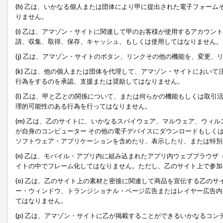
(h) 乙は、いかなる個人または団体により甲に提出された電子フォー
りません。
(i) 乙は、アマゾン・サイトに関連して甲のお客様が使用するアカウ
請、収集、取得、保存、キャッシュ、もしくは使用してはなりません。
(j) 乙は、アマゾン・サイトのボタン、リンクその他の機能を、変更
(k) 乙は、他の個人または団体を代理して、アマゾン・サイトにおい
行為をするのを承認、支援または奨励してはなりません。
(l) 乙は、甲と乙との関係について、または何らかの機能もしくは取
理的可能性のある行為を行ってはなりません。
(m) 乙は、乙のサイトに、いかなるスパイウェア、マルウェア、ウィ
が自身のコンピューター その他の電子デバイスにダウンロードもしく
ソフトウェア・アプリケーションを含めたり、表示したり、または特別
(n) 乙は、モバイル・アプリ内に組み込まれたアプリ内ウェブブラウザ
イトの中でフレーム化してはなりません。ただし、乙のサイト上で参加
(o) 乙は、乙のサイト上の素材と密接に関連して商品を宣伝する乙の
ー・ウィンドウ、トランジショナル・ページ広告またはレイヤー広告内
てはなりません。
(p) 乙は、アマゾン・サイトに乙が掲載することができるいかなるコ