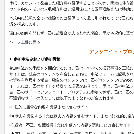
休眠アカウントで発生した紹介料を留保することができ、閉鎖に伴う留
ウント内の未払いの未収紹介料は、適用法による国庫返納または時効に
本規約に記載の全ての控除または留保により差し引かれたうえで乙にな
済を構成します。
理由の如何を問わず、乙に超過金が支払われた場合、甲が本規約に基づ
ページ上部に戻る
アソシエイト・プロ
1. 参加申込みおよび参加資格
参加申込みの手続きを開始するには、乙は、すべての必要事項を正確に
サイトは、独自のコンテンツを含むとともに、申込フォームに記載され
の資料を利用する場合、独自のコンテンツは、乙がコンテンツに含めた
ォームには、乙のサイトを特定する必要があります。甲は、乙の申込フ
合、乙のサイトはアソシエイト・プログラムに参加できず、乙は、乙の
不適切なサイトの例としては以下のようなものが含まれます。
(a) 性的に露骨な内容を奨励または含むサイト
(b) 暴力を奨励するまたは暴力的内容を含むサイト、または潜在的に
(c) 虚偽、不正、名誉毀損または中傷的な内容を奨励または含むサイト
(d) 不快、迷惑、有害、プライバシー侵害、乱用的、差別的（人種、