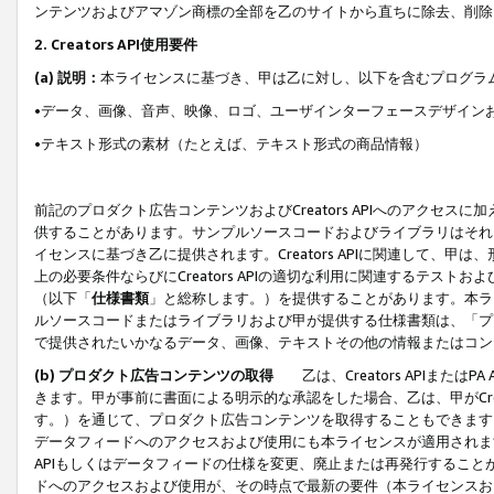
ンテンツおよびアマゾン商標の全部を乙のサイトから直ちに除去、削除
2. Creators API使用要件
(a) 説明：
本ライセンスに基づき、甲は乙に対し、以下を含むプログラ
•データ、画像、音声、映像、ロゴ、ユーザインターフェースデザイン
•テキスト形式の素材（たとえば、テキスト形式の商品情報）
前記のプロダクト広告コンテンツおよびCreators APIへのアクセスに
供することがあります。サンプルソースコードおよびライブラリはそれ
イセンスに基づき乙に提供されます。Creators APIに関連して
上の必要条件ならびにCreators APIの適切な利用に関連するテ
（以下「
仕様書類
」と総称します。）を提供することがあります。本ラ
ルソースコードまたはライブラリおよび甲が提供する仕様書類は、「プ
で提供されたいかなるデータ、画像、テキストその他の情報またはコン
(b) プロダクト広告コンテンツの取得
乙は、Creators APIま
きます。甲が事前に書面による明示的な承認をした場合、乙は、甲がCreator
す。）を通じて、プロダクト広告コンテンツを取得することもできます
データフィードへのアクセスおよび使用にも本ライセンスが適用されます。乙は
APIもしくはデータフィードの仕様を変更、廃止または再発行することがで
ドへのアクセスおよび使用が、その時点で最新の要件（本ライセンスお