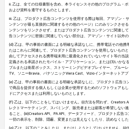
ii. 乙は、全ての仕様書類を含め、本ライセンスその他のプログラム
および資料を遵守するものとします。
iii. 乙は、プロダクト広告コンテンツを使用する際は毎回、アマゾ
ンテンツが最も直接的に関連するその他のページ）にのみリンクさせる
ンテンツをリンクさせず、またはプロダクト広告コンテンツに関連して
告コンテンツに密接に関連していない部分は、アマゾン・サイト以外の
(d) 乙は、甲の事前の書面による明確な承諾なしに、携帯電話その他
たはこれらに関連して、プロダクト広告コンテンツを使用しないものと
由してアクセスされる携帯端末用に最適化されていないサイト等の当該端
定義される承認されたモバイル・アプリケーション、または(3)いか
ブルまたは衛星ボックス、ストリーミングビデオプレイヤー、ブルーレイ
TV、ソニーBravia、パナソニックViera Cast、Vizioインター
(e) 乙は、甲の事前の書面による明確な承諾なしに、プロダクト広告
で商品を提供する個人もしくは企業が使用するためのソフトウェアもしくはその
ドにアクセスまたは利用しないものとします。
(f) 乙は、以下のことをしてはいけません。(i)方法を問わず、Creator
レクトマーケティング、スパミング、販売者または顧客が希望しない連
ること、(iii)Creators API、PA API、データフィード、プ
一切の表示を、削除、隠蔽、変更または見えなくしたり、読めなくした
(g) 乙は、以下のことをしたり、またはしようとしてはいけません。(