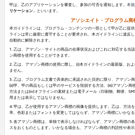
甲は、乙のアプリケーションを審査し、参加の可否を通知します。
本規
リケーション
」といいます。
アソシエイト・プログラム商
本ガイドラインは、プログラム・コンテンツの一部として甲が乙に提供
ラインは常に厳密に遵守することが要求され、本ガイドラインに違反し
自動的に解除されます。
1. 乙は、アマゾン・サイトの商品の在庫状況およびこれに対応する
ン商標を使用することができます。
2. 乙は、アマゾン商標の使用に際し、(i)本ガイドラインの最新版、およ
ません。
3. 乙は、プログラム文書で具体的に承認された目的に限り、アマゾン
(ii)甲、甲の商品もしくは甲のサービスを毀損する方法、(iii)アマ
方法または(iv)オフラインの素材または電子メール（印刷物、郵便、S
用または表示してはなりません。
4. 甲は、乙が使用するアマゾン商標の画像を提供します。乙は、方
率、色彩またはフォントを変更してはならず、アマゾン商標にいかなる
5. 各アマゾン商標は、単独で表示しなければならず、アマゾン商標
スをおくものとします。いかなる場合も、アマゾン商標の判読性や表示