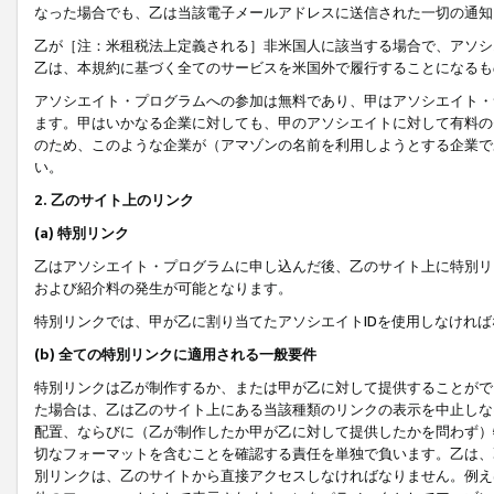
なった場合でも、乙は当該電子メールアドレスに送信された一切の通知
乙が［注：米租税法上定義される］非米国人に該当する場合で、アソシ
乙は、本規約に基づく全てのサービスを米国外で履行することになるも
アソシエイト・プログラムへの参加は無料であり、甲はアソシエイト・
ます。甲はいかなる企業に対しても、甲のアソシエイトに対して有料の
のため、このような企業が（アマゾンの名前を利用しようとする企業で
い。
2. 乙のサイト上のリンク
(a) 特別リンク
乙はアソシエイト・プログラムに申し込んだ後、乙のサイト上に特別リ
および紹介料の発生が可能となります。
特別リンクでは、甲が乙に割り当てたアソシエイトIDを使用しなけれ
(b) 全ての特別リンクに適用される一般要件
特別リンクは乙が制作するか、または甲が乙に対して提供することがで
た場合は、乙は乙のサイト上にある当該種類のリンクの表示を中止しな
配置、ならびに（乙が制作したか甲が乙に対して提供したかを問わず）
切なフォーマットを含むことを確認する責任を単独で負います。乙は、
別リンクは、乙のサイトから直接アクセスしなければなりません。例えば、