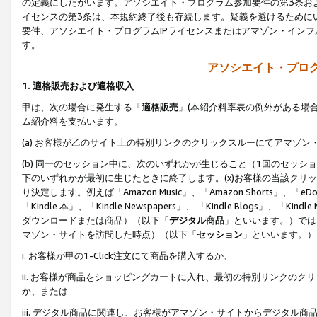
の定義にしたがいます。アソシエイト・プログラム参加要件の第3条お
イセンスの第3条は、本規約終了後も存続します。疑義を避けるためにい
要件、アソシエイト・プログラムIPライセンスまたはアマゾン・イン
す。
アソシエイト・プログ
1. 適格販売および適格収入
甲は、次の場合に発生する「
適格販売
」(本紹介料率表の例外がある場
ム紹介料を支払います。
(a) お客様が乙のサイト上の特別リンクのクリックスルーにてアマゾン
(b) 同一のセッション中に、次のいずれかが生じること（1回のセッ
下のいずれかが最初に生じたときに終了します。(x)お客様の当該クリッ
り決定します。例えば「Amazon Music」、「Amazon Shorts」、「eDo
「Kindle 本」、「Kindle Newspapers」、 「Kindle Blogs」、「
ダウンロードまたは商品）（以下「
デジタル商品
」といいます。）では
マゾン・サイトを訪問した時点）（以下「
セッション
」といいます。）
i. お客様が甲の1-Click注文にて商品を購入するか、
ii. お客様が商品をショッピングカートに入れ、最初の特別リンクの
か、または
iii. デジタル商品に関連し、お客様がアマゾン・サイトからデジタ