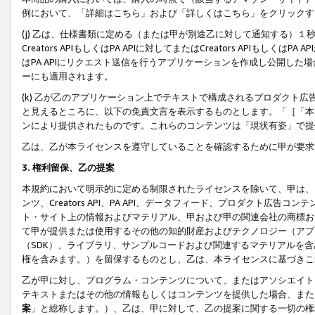
例において、「詳細はこちら」および「詳しくはこちら」をクリックす
(j) 乙は、仕様書類に定める（または甲が別途乙に対して通知する）
Creators APIもしくはPA APIに対してまたはCreators APIもしく
はPA APIにリクエスト送信を行うアプリケーションを作成し公開し
ーにも適用されます。
(k) 乙が乙のアプリケーション上でテキストで構成されるプロダクト
と見えるところに、以下の免責文言を表示するものとします。「［「本
ンにより提供されたものです。これらのコンテンツは「現状有姿」で提
乙は、乙が本ライセンスを遵守していることを確認するために甲が要求
3. 権利留保、乙の提案
本規約において明示的に定める制限されたライセンスを除いて、甲は、
ンツ、Creators API、PA API、データフィード、プロダクト
ト・サイト上の情報およびマテリアル、甲および甲の関連会社の商標お
て甲が提供または使用するその他の知的財産およびテクノロジー（アプ
（SDK）、ライブラリ、サンプルコードおよび関連するマテリアルを
権を含みます。）を留保するものとし、乙は、本ライセンスに基づきこ
乙が甲に対し、プログラム・コンテンツについて、またはアソシエイト
テキストまたはその他の情報もしくはコンテンツを提供した場合、また
案
」と総称します。）、乙は、甲に対して、乙の提案に関する一切の権