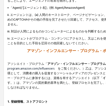
ることにより、エージェントの名前を開示します。
• 「Agent/ [エージェント名]」(例: Agent/AmazonAgent)
ii. エージェントは、(a) 人間のキーストローク、ページナビゲーシ
めのCAPTCHAやその他の手段を完了させたり回避して、アクセス、
ません。
iii. 対話が人間によるものかコンピューターによるものかを判断する
iv. エージェントがプログラム・コンテンツにアクセスし、又はこれ
ことを目的とした手段を迂回その他回避しないでください。
アマゾン・インフルエンサー・プログラム・
アソシエイト・プログラム「
アマゾン・インフルエンサー・プログラム
program.amazon.com/influencers
をご覧ください。）乙は、アソシエ
環として、消費者の購入を促進するソーシャルメディアのプレゼンスと
ー・プログラムに参加するには、資格を有するアソシエイト（以下「
イ
す。）は、アマゾンの質的量的基準を満たし、登録プロセスを完了し、
しなければなりません。
1.
登録情報、ストアフロント