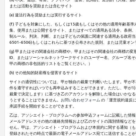
または活動を奨励または含むサイト
(e) 違法行為を奨励または実行するサイト
(f) 子どもを対象にした、もしくは13歳もしくはその他の適用年齢
集、使用または公開するサイト、またはすべての適用ある法令、条例、
制ルール、判決、判断、または子どもの保護に関連する適用ある政府当局の要
6501-6506)もしくはこれらに基づき公布された規則、または児童オ
(g) 甲またはその関連会社の商標や、甲またはその関連会社の商標の
ID、またはソーシャルネットワークサイトのユーザー名、グループ名
甲の商標の非包括的リストをご覧ください。）
(h) その他知的財産権を侵害するサイト
サイトの適切性については、甲が独自の裁量で判断いたします。甲が不
件を遵守すればいつでも再申込みすることができます。ただし、甲が1)
裁量で決定します）に基づき乙のアカウントを解除した場合はいかなる
うとすることはできません。
お問い合わせフォーム
の「運営規約違反に
承認手続を開始することができます。
乙は、アソシエイト・プログラムへの参加申込フォームに記載した情報
メールアドレスその他の連絡先情報および乙のサイトの識別情報などを
せん。甲は、アソシエイト・プログラムおよび本規約に関する通知（も
登録されたその時点で最新の電子メールアドレス宛てに送信することが