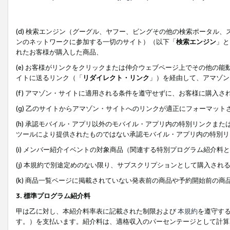
(d) 検索エンジン（グーグル、ヤフー、ビングその他の検索ポータル
ンのネットワークに参加する一切のサイト）（以下「
検索エンジン
」と
れたお客様が購入した商品、
(e) お客様がリンクをクリックまたは仲介ウェブページ上でその他の
イトに送るリンク（「
リダイレクト・リンク
」）を経由して、アマゾン
(f) アマゾン・サイトに適用される条件を遵守せずに、お客様に購入さ
(g) 乙のサイトからアマゾン・サイトへのリンクが適正にフォーマッ
(h) 承認モバイル・アプリ以外のモバイル・アプリ内の特別リンクまたはC
ツールにより提供されたものではない承認モバイル・アプリ内の特別リ
(i) メンバー紹介イベントの対象商品（関連する特別プログラム紹介料と
(j) 本規約で別途定めのない限り、サブスクリプションとして購入され
(k) 商品一覧ページに掲載されていない発表前の商品や予約開始前の商
3. 標準プログラム紹介料
甲は乙に対し、本紹介料率表に記載された制限および
本規約
を遵守す
す。）を支払います。紹介料は、適格収入のパーセンテージとして計算