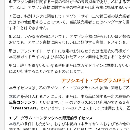
6. アマゾン商標に関する一切の権利が甲の専属財産であり、乙によ
す。乙は、アマゾン商標に関する甲の権利または所有権に抵触するいか
7. 乙は、特別リンクに関連してアマゾン・サイト上で第三者の販売
たはその他使用することについて、当該販売業者またはベンダーから書
することはできません。
8. 乙は、いかなる管轄においても、アマゾン商標に紛らわしいほど
おいても、アマゾン商標に紛らわしいほど類似する商標、ドメイン名、
甲は、アソシエイト・サイトに改定のお知らせまたは改定後の商標ガイ
本商標ガイドラインおよび承認されたアマゾン商標を改定することがで
甲は、許可を得ないいかなる使用または本ガイドラインに準拠しないい
により行使することができるものとします。
アソシエイト・プログラムIPラ
本ライセンスは、乙のアソシエイト・プログラムへの参加に関連して乙
本規約
を受け入れることにより、または、本商品に関する一定の種類の
広告コンテンツ
」といいます。）へのアクセスおよび利用ができる専有
「
Creators API
」といいます。）へのアクセスもしくは使用により、
1. プログラム・コンテンツへの限定的ライセンス
本規約
の条件にしたがい、および本規約（本ライセンスおよびその他の
加する目的に限り、甲は本規約により乙に対して、(a) プログラム・コ