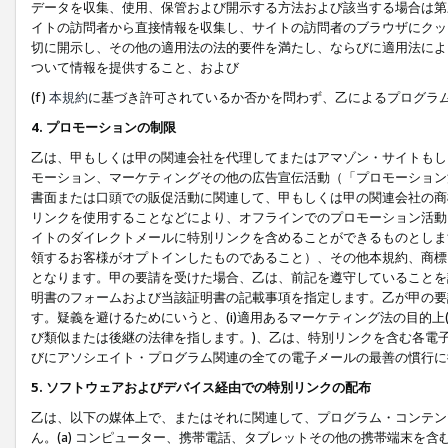
データを収集、使用、保管および開示する方法および該当する場合は第
イトの訪問者から直接情報を収集し、サイトの訪問者のブラウザにクッ
切に開示し、その他の適用法の法的要件を満たし、ならびに適用法によ
ついて情報を提供すること、および
(f)
本規約
に基づき許可されているか否かを問わず、乙によるプログラ
4. プロモーションの制限
乙は、甲もしくは甲の関連会社を代理してまたはアマゾン・サイトもし
モーション、マーケティングその他の広告宣伝活動（「プロモーション
書面または口頭での販促活動に関連して、甲もしくは甲の関連会社の商
リンクを使用することなどにより、オフラインでのプロモーション活動
イトのダイレクトメールに特別リンクを含めることができるものとしま
領するお客様がオプトインしたものであること）、その他本規約、商標
となります。甲の要請を受けた場合、乙は、前記を遵守していることを
明書のフォームおよび当該証明書の記載事項を指定します。乙が甲の要
す。疑義を避けるためにいうと、(i)適用あるマーケティング法の目的上(例
び類似または後継の法律を指します。)、乙は、特別リンクを含む各電子
びにアソシエイト・プログラム関連の全ての電子メールの最善の慣行に
5. ソフトウェアおよびデバイス経由での特別リンクの配布
乙は、以下の媒体上で、またはそれに関連して、プログラム・コンテン
ん。(a) コンピューター、携帯電話、タブレットその他の携帯端末を