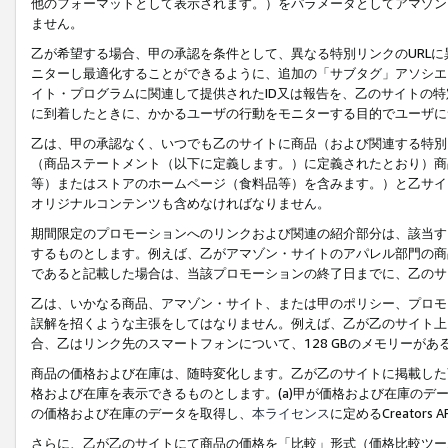
他のフォーマットとして表示されます。）をパラメータとしてアマゾン
ません。
乙が希望する場合、甲の承認を条件として、異なる特別リンクのURL
ニターし最適化することができるように、追加の「サブタグ」アソシエ
イト・プログラムに関連して提供されたID又は報告を、乙のサイトの
に到着したときに、かかるユーザの行動をモニターする目的でユーザに
乙は、甲の承認なく、いつでも乙のサイトに商品（および関連する特別
（商品ステートメント（以下に定義します。）に定義されたとおり）商
等）またはストアのホームページ（食料品等）を含みます。）と乙サイ
オリジナルコンテンツも含めなければなりません。
期間限定のプロモーションへのリンクおよび関連の紹介部分は、該当す
するものとします。例えば、乙がアマゾン・サイトのアパレル部門の商
であると記載した場合は、当該プロモーションの終了日までに、乙のサ
乙は、いかなる商品、アマゾン・サイト、または甲のポリシー、プロモ
誤解を招くような主張をしてはなりません。例えば、乙が乙のサイト上に
合、乙はリンク先のスマートフォンについて、128 GBのメモリーが
商品の価格および在庫は、随時変化します。乙が乙のサイトに掲載した
格および在庫を表示できるものとします。(a)甲が価格および在庫のデータを
の価格および在庫のデータを取得し、
本ライセンス
に定めるCreator
さらに、乙が乙のサイトにて商品の価格を「比較」形式（価格比較ツー