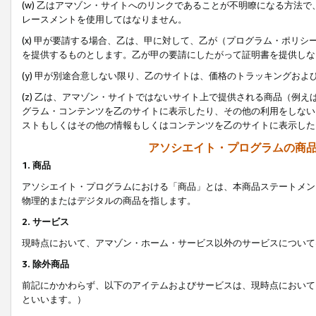
(w) 乙はアマゾン・サイトへのリンクであることが不明瞭になる方法
レースメントを使用してはなりません。
(x) 甲が要請する場合、乙は、甲に対して、乙が（プログラム・ポリ
を提供するものとします。乙が甲の要請にしたがって証明書を提供しな
(y) 甲が別途合意しない限り、乙のサイトは、価格のトラッキングお
(z) 乙は、アマゾン・サイトではないサイト上で提供される商品（例
グラム・コンテンツを乙のサイトに表示したり、その他の利用をしない
ストもしくはその他の情報もしくはコンテンツを乙のサイトに表示した
アソシエイト・プログラムの商
1. 商品
アソシエイト・プログラムにおける「商品」とは、本商品ステートメン
物理的またはデジタルの商品を指します。
2. サービス
現時点において、アマゾン・ホーム・サービス以外のサービスについて
3. 除外商品
前記にかかわらず、以下のアイテムおよびサービスは、現時点において
といいます。）