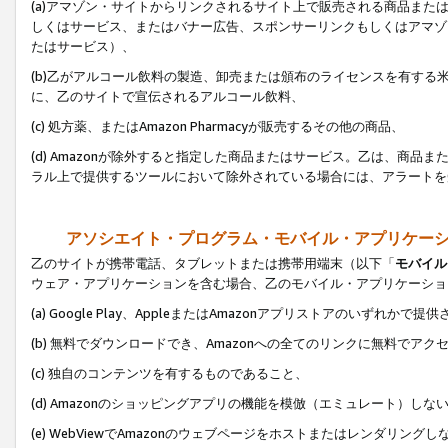
(a)アマゾン・サイトからリンクされるサイト上で販売される商品またはサ
しくはサービス、またはバナー広告、スポンサーリンクもしくはアマゾ
たはサービス）、
(b)乙がアルコール飲料の製造、卸売または頒布のライセンスを有す
に、乙のサイトで宣伝されるアルコール飲料、
(c) 処方薬、またはAmazon Pharmacyが販売するその他の商品、
(d) Amazonが除外すると指定した商品またはサービス。乙は、商品また
ラル上で提供するツールにおいて除外されている場合には、アラートを
アソシエイト・プログラム・モバイル・アプリケー
乙のサイトが携帯電話、タブレットまたは携帯用端末（以下「
モバイル
ウェア・アプリケーションを含む場合、乙のモバイル・アプリケーショ
(a) Google Play、AppleまたはAmazonアプリストアのいずれかで
(b) 無料でダウンロードでき、Amazonへの全てのリンクに無料でアク
(c) 独自のコンテンツを有するものであること、
(d) Amazonのショッピングアプリの機能を模倣（エミュレート）しな
(e) WebViewでAmazonのウェブページをホストまたはレンダリング