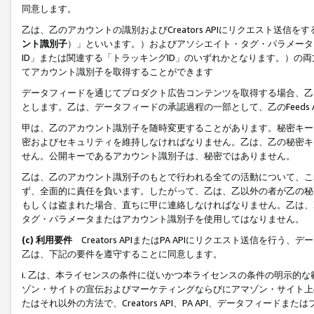
同意します。
乙は、乙のアカウントの識別およびCreators APIにリクエスト送
ント識別子
）」といいます。）およびアソシエイト・タグ・パラメータ（
ID」または関連する「トラッキングID」のいずれかとなります。）の両方
てアカウント識別子を取得することができます
データフィードを通じてプロダクト広告コンテンツを取得する場合、乙は、Cre
とします。乙は、データフィードの承認過程の一部として、乙のFeeds
甲は、乙のアカウント識別子を随時変更することがあります。秘密キー
密およびセキュリティを維持しなければなりません。乙は、乙の秘密キ
せん。公開キーであるアカウント識別子は、秘密ではありません。
乙は、乙のアカウント識別子のもとで行われる全ての活動について、こ
ず、全面的に責任を負います。したがって、乙は、乙以外の者が乙の秘
もしくは盗まれた場合、直ちに甲に連絡しなければなりません。乙は、
タグ・パラメータまたはアカウント識別子を使用してはなりません。
(c) 利用要件
Creators APIまたはPA APIにリクエスト送信を
乙は、下記の要件を遵守することに同意します。
i. 乙は、本ライセンスの条件に従いかつ本ライセンスの条件の明示的
ゾン・サイトの宣伝およびマーケティングならびにアマゾン・サイト上
たはそれ以外の方法で、Creators API、PA API、データフィー