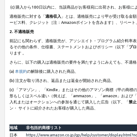
(c) 購入から180日以内に、当該商品がお客様宛に出荷され、お客
適格販売に対する「
適格収入
」とは、適格販売により甲が受け取る金額
ービス料、クレジット［注：Amazonポイントを含みます］、リベー
2. 不適格販売
前記にも関わらず、適格販売が、アソシエイト・プログラム紹介料率表
るその他の条件、仕様書、ステートメントおよびポリシー（以下「
プロ
ります 。
さらに、以下の購入は適格販売の要件を満たすようにみえても、不適格
(a)
本規約
の解除後に購入された商品、
(b) 注文が取り消され、返品または返金が開始された商品、
(c) 「アマゾン」、「Kindle」またはその他のアマゾン商標（甲
形もしくはスペル違い（例えば、「ammazon」、「amaozn」およ
入札またはオークションへの参加を通じて購入した広告（以下、「
禁止
ン・ サイトに紹介されたお客様が購入した商品、
地域
非包括的商標リスト
日本
https://www.amazon.co.jp/gp/help/customer/display.html