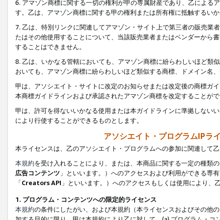
6. アマゾン商標に関する一切の権利が甲の専属財産であり、乙によ
す。乙は、アマゾン商標に関する甲の権利または所有権に抵触するいか
7. 乙は、特別リンクに関連してアマゾン・サイト上で第三者の販売
たはその他使用することについて、当該販売業者またはベンダーから書
することはできません。
8. 乙は、いかなる管轄においても、アマゾン商標に紛らわしいほど
おいても、アマゾン商標に紛らわしいほど類似する商標、ドメイン名、
甲は、アソシエイト・サイトに改定のお知らせまたは改定後の商標ガイ
本商標ガイドラインおよび承認されたアマゾン商標を改定することがで
甲は、許可を得ないいかなる使用または本ガイドラインに準拠しないい
により行使することができるものとします。
アソシエイト・プログラムIPラ
本ライセンスは、乙のアソシエイト・プログラムへの参加に関連して乙
本規約
を受け入れることにより、または、本商品に関する一定の種類の
広告コンテンツ
」といいます。）へのアクセスおよび利用ができる専有
「
Creators API
」といいます。）へのアクセスもしくは使用により、
1. プログラム・コンテンツへの限定的ライセンス
本規約
の条件にしたがい、および本規約（本ライセンスおよびその他の
加する目的に限り、甲は本規約により乙に対して、(a) プログラム・コ