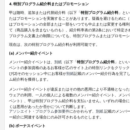
4. 特別プログラム紹介料またはプロモーション
甲は随時、追加または代替紹介料（以下「
特別プログラム紹介料
」とい
たはプロモーションを実施することがあります。疑義を避けるために（
はプロモーションの全部または一部をいつでも中止または変更する権利
て（商品購入を含まないものも）、紹介料率表の第2条において特定さ
プログラム文書上の制限についても、特別プログラムまたはプロモーシ
現在は、次の特別プログラム紹介料が利用可能です。
(a) メンバー紹介イベント
メンバー紹介イベントは、
別紙
（以下「
特別プログラム紹介料
」といい
ベントの参加資格のあるお客様が乙のサイト上の特別リンクをクリック
び(2)そのセッション中にお客様が
別紙
記載のメンバー紹介行為を完了
ム紹介料を獲得します。
メンバー紹介イベントが違反またはその他の悪用により不適格となった
ウェアの利用、一人の個人による複数のメンバー紹介イベント、メンバ
ベント）、甲は特別プログラム紹介料を支払いません。いずれの場合に
くは悪用があったか否かについて判断します。
アソシエイト・プログラム参加要件
にかかわらず、
別紙
記載のメンバー
ー紹介に関連する場合にのみ許可されるものとします。
(b) ボーナスイベント