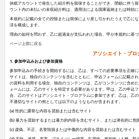
休眠アカウントで発生した紹介料を留保することができ、閉鎖に伴う留
ウント内の未払いの未収紹介料は、適用法による国庫返納または時効に
本規約に記載の全ての控除または留保により差し引かれたうえで乙にな
済を構成します。
理由の如何を問わず、乙に超過金が支払われた場合、甲が本規約に基づ
ページ上部に戻る
アソシエイト・プロ
1. 参加申込みおよび参加資格
参加申込みの手続きを開始するには、乙は、すべての必要事項を正確に
サイトは、独自のコンテンツを含むとともに、申込フォームに記載され
の資料を利用する場合、独自のコンテンツは、乙がコンテンツに含めた
ォームには、乙のサイトを特定する必要があります。甲は、乙の申込フ
合、乙のサイトはアソシエイト・プログラムに参加できず、乙は、乙の
不適切なサイトの例としては以下のようなものが含まれます。
(a) 性的に露骨な内容を奨励または含むサイト
(b) 暴力を奨励するまたは暴力的内容を含むサイト、または潜在的に
(c) 虚偽、不正、名誉毀損または中傷的な内容を奨励または含むサイト
(d) 不快、迷惑、有害、プライバシー侵害、乱用的、差別的（人種、