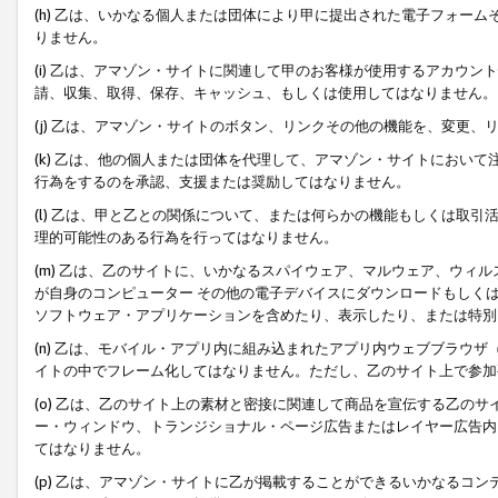
(h) 乙は、いかなる個人または団体により甲に提出された電子フォー
りません。
(i) 乙は、アマゾン・サイトに関連して甲のお客様が使用するアカウ
請、収集、取得、保存、キャッシュ、もしくは使用してはなりません。
(j) 乙は、アマゾン・サイトのボタン、リンクその他の機能を、変更
(k) 乙は、他の個人または団体を代理して、アマゾン・サイトにおい
行為をするのを承認、支援または奨励してはなりません。
(l) 乙は、甲と乙との関係について、または何らかの機能もしくは取
理的可能性のある行為を行ってはなりません。
(m) 乙は、乙のサイトに、いかなるスパイウェア、マルウェア、ウィ
が自身のコンピューター その他の電子デバイスにダウンロードもしく
ソフトウェア・アプリケーションを含めたり、表示したり、または特別
(n) 乙は、モバイル・アプリ内に組み込まれたアプリ内ウェブブラウザ
イトの中でフレーム化してはなりません。ただし、乙のサイト上で参加
(o) 乙は、乙のサイト上の素材と密接に関連して商品を宣伝する乙の
ー・ウィンドウ、トランジショナル・ページ広告またはレイヤー広告内
てはなりません。
(p) 乙は、アマゾン・サイトに乙が掲載することができるいかなるコ