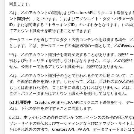
同意します。
乙は、乙のアカウントの識別およびCreators APIにリクエスト送
ント識別子
）」といいます。）およびアソシエイト・タグ・パラメータ（
ID」または関連する「トラッキングID」のいずれかとなります。）の両方
てアカウント識別子を取得することができます
データフィードを通じてプロダクト広告コンテンツを取得する場合、乙は、Cre
とします。乙は、データフィードの承認過程の一部として、乙のFeeds
甲は、乙のアカウント識別子を随時変更することがあります。秘密キー
密およびセキュリティを維持しなければなりません。乙は、乙の秘密キ
せん。公開キーであるアカウント識別子は、秘密ではありません。
乙は、乙のアカウント識別子のもとで行われる全ての活動について、こ
ず、全面的に責任を負います。したがって、乙は、乙以外の者が乙の秘
もしくは盗まれた場合、直ちに甲に連絡しなければなりません。乙は、
タグ・パラメータまたはアカウント識別子を使用してはなりません。
(c) 利用要件
Creators APIまたはPA APIにリクエスト送信を
乙は、下記の要件を遵守することに同意します。
i. 乙は、本ライセンスの条件に従いかつ本ライセンスの条件の明示的
ゾン・サイトの宣伝およびマーケティングならびにアマゾン・サイト上
たはそれ以外の方法で、Creators API、PA API、データフィー