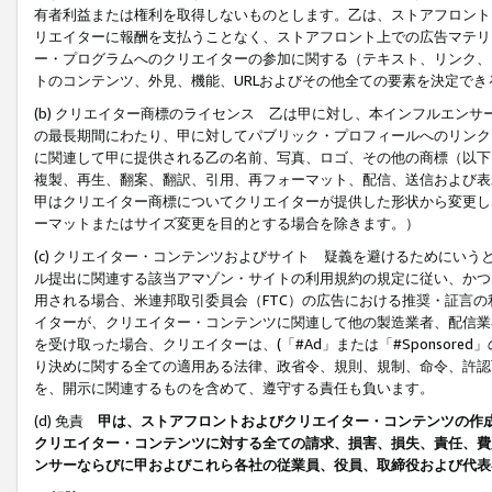
有者利益または権利を取得しないものとします。乙は、ストアフロントに
リエイターに報酬を支払うことなく、ストアフロント上での広告マテリア
ー・プログラムへのクリエイターの参加に関する（テキスト、リンク、
トのコンテンツ、外見、機能、URLおよびその他全ての要素を決定で
(b) クリエイター商標のライセンス 乙は甲に対し、本インフルエン
の最長期間にわたり、甲に対してパブリック・プロフィールへのリンク
に関連して甲に提供される乙の名前、写真、ロゴ、その他の商標（以下
複製、再生、翻案、翻訳、引用、再フォーマット、配信、送信および表
甲はクリエイター商標についてクリエイターが提供した形状から変更し
ーマットまたはサイズ変更を目的とする場合を除きます。）
(c) クリエイター・コンテンツおよびサイト 疑義を避けるためにい
ル提出に関連する該当アマゾン・サイトの利用規約の規定に従い、かつ、
用される場合、米連邦取引委員会（FTC）の広告における推奨・証言
イターが、クリエイター・コンテンツに関連して他の製造業者、配信業
を受け取った場合、クリエイターは、(「#Ad」または「#Sponsor
り決めに関する全ての適用ある法律、政省令、規則、規制、命令、許認
を、開示に関連するものを含めて、遵守する責任も負います。
(d) 免責
甲は、ストアフロントおよびクリエイター・コンテンツの作
クリエイター・コンテンツに対する全ての請求、損害、損失、責任、費
ンサーならびに甲およびこれら各社の従業員、役員、取締役および代表