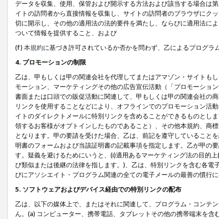
データを収集、使用、保管および開示する方法および該当する場合は第
イトの訪問者から直接情報を収集し、サイトの訪問者のブラウザにクッ
切に開示し、その他の適用法の法的要件を満たし、ならびに適用法によ
ついて情報を提供すること、および
(f)
本規約
に基づき許可されているか否かを問わず、乙によるプログラ
4. プロモーションの制限
乙は、甲もしくは甲の関連会社を代理してまたはアマゾン・サイトもし
モーション、マーケティングその他の広告宣伝活動（「プロモーション
書面または口頭での販促活動に関連して、甲もしくは甲の関連会社の商
リンクを使用することなどにより、オフラインでのプロモーション活動
イトのダイレクトメールに特別リンクを含めることができるものとしま
領するお客様がオプトインしたものであること）、その他本規約、商標
となります。甲の要請を受けた場合、乙は、前記を遵守していることを
明書のフォームおよび当該証明書の記載事項を指定します。乙が甲の要
す。疑義を避けるためにいうと、(i)適用あるマーケティング法の目的上(例
び類似または後継の法律を指します。)、乙は、特別リンクを含む各電子
びにアソシエイト・プログラム関連の全ての電子メールの最善の慣行に
5. ソフトウェアおよびデバイス経由での特別リンクの配布
乙は、以下の媒体上で、またはそれに関連して、プログラム・コンテン
ん。(a) コンピューター、携帯電話、タブレットその他の携帯端末を