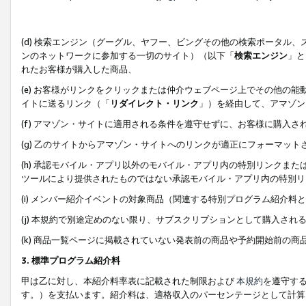
(d) 検索エンジン（グーグル、ヤフー、ビングその他の検索ポータル
ンのネットワークに参加する一切のサイト）（以下「
検索エンジン
」と
れたお客様が購入した商品、
(e) お客様がリンクをクリックまたは仲介ウェブページ上でその他の
イトに送るリンク（「
リダイレクト・リンク
」）を経由して、アマゾン
(f) アマゾン・サイトに適用される条件を遵守せずに、お客様に購入さ
(g) 乙のサイトからアマゾン・サイトへのリンクが適正にフォーマッ
(h) 承認モバイル・アプリ以外のモバイル・アプリ内の特別リンクまたはC
ツールにより提供されたものではない承認モバイル・アプリ内の特別リ
(i) メンバー紹介イベントの対象商品（関連する特別プログラム紹介料と
(j) 本規約で別途定めのない限り、サブスクリプションとして購入され
(k) 商品一覧ページに掲載されていない発表前の商品や予約開始前の商
3. 標準プログラム紹介料
甲は乙に対し、本紹介料率表に記載された制限および
本規約
を遵守す
す。）を支払います。紹介料は、適格収入のパーセンテージとして計算