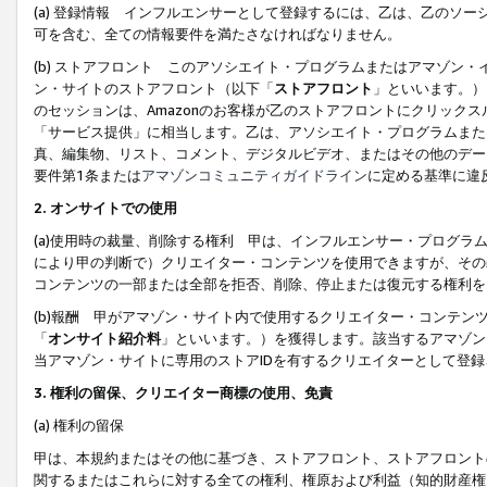
(a) 登録情報 インフルエンサーとして登録するには、乙は、乙のソ
可を含む、全ての情報要件を満たさなければなりません。
(b) ストアフロント このアソシエイト・プログラムまたはアマゾン
ン・サイトのストアフロント（以下「
ストアフロント
」といいます。）
のセッションは、Amazonのお客様が乙のストアフロントにクリック
「サービス提供」に相当します。乙は、アソシエイト・プログラムまた
真、編集物、リスト、コメント、デジタルビデオ、またはその他のデー
要件第1条または
アマゾンコミュニティガイドライン
に定める基準に違
2.
オンサイトでの使用
(a)使用時の裁量、削除する権利 甲は、インフルエンサー・プログラ
により甲の判断で）クリエイター・コンテンツを使用できますが、その
コンテンツの一部または全部を拒否、削除、停止または復元する権利を
(b)報酬 甲がアマゾン・サイト内で使用するクリエイター・コンテン
「
オンサイト紹介料
」といいます。）を獲得します。該当するアマゾン
当アマゾン・サイトに専用のストアIDを有するクリエイターとして登
3.
権利の留保、クリエイター商標の使用、免責
(a) 権利の留保
甲は、本規約またはその他に基づき、ストアフロント、ストアフロント
関するまたはこれらに対する全ての権利、権原および利益（知的財産権