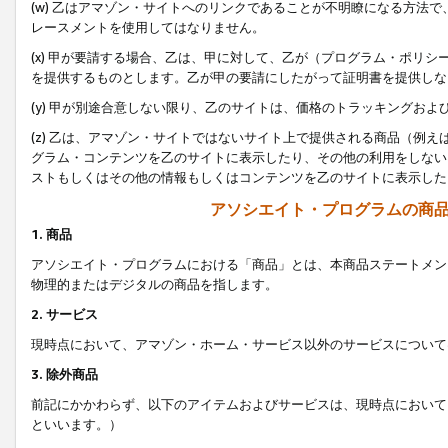
(w) 乙はアマゾン・サイトへのリンクであることが不明瞭になる方法
レースメントを使用してはなりません。
(x) 甲が要請する場合、乙は、甲に対して、乙が（プログラム・ポリ
を提供するものとします。乙が甲の要請にしたがって証明書を提供しな
(y) 甲が別途合意しない限り、乙のサイトは、価格のトラッキングお
(z) 乙は、アマゾン・サイトではないサイト上で提供される商品（例
グラム・コンテンツを乙のサイトに表示したり、その他の利用をしない
ストもしくはその他の情報もしくはコンテンツを乙のサイトに表示した
アソシエイト・プログラムの商
1. 商品
アソシエイト・プログラムにおける「商品」とは、本商品ステートメン
物理的またはデジタルの商品を指します。
2. サービス
現時点において、アマゾン・ホーム・サービス以外のサービスについて
3. 除外商品
前記にかかわらず、以下のアイテムおよびサービスは、現時点において
といいます。）