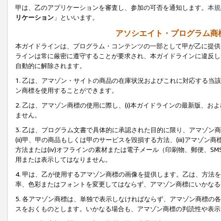
甲は、乙のアプリケーションを審査し、参加の可否を通知します。
本規
リケーション
」といいます。
アソシエイト・プログラム商
本ガイドラインは、プログラム・コンテンツの一部として甲が乙に提供
ラインは常に厳密に遵守することが要求され、本ガイドラインに違反し
自動的に解除されます。
1. 乙は、アマゾン・サイトの商品の在庫状況およびこれに対応する
ン商標を使用することができます。
2. 乙は、アマゾン商標の使用に際し、(i)本ガイドラインの最新版、およ
ません。
3. 乙は、プログラム文書で具体的に承認された目的に限り、アマゾン
(ii)甲、甲の商品もしくは甲のサービスを毀損する方法、(iii)アマ
方法または(iv)オフラインの素材または電子メール（印刷物、郵便、S
用または表示してはなりません。
4. 甲は、乙が使用するアマゾン商標の画像を提供します。乙は、方
率、色彩またはフォントを変更してはならず、アマゾン商標にいかなる
5. 各アマゾン商標は、単独で表示しなければならず、アマゾン商標
スをおくものとします。いかなる場合も、アマゾン商標の判読性や表示