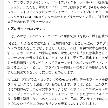
ン（ブラウザプラグイン、ヘルパーオブジェクト、ツールバー、拡張機
ーション）。ただし、承認モバイル・アプリは除きます。(b) あらゆ
ックス、ストリーミングビデオプレイヤー、ブルーレイプレイヤー、DVDプ
ニックViera Cast、Vizioインターネットアプリケーション等）。(
ェアその他のアプリケーション。
6. 乙のサイトのコンテンツ
乙は、乙のサイトのコンテンツについて単独で責任を負い、以下記載の
(a) 乙は、いかなる方法であれ、追加情報を加えることも含め、プロ
ンツの改ざんをしてはなりません。ただし、乙は、当初の比率を維持し
することや、テキストの意味を大幅に変更しない方法または事実として
コンテンツの一部を省略することはできます。甲が乙に提供することが
シー規約情報へのリンク）としてフォーマットされていないアマゾン・
設けることなく、乙は、「プライバシー情報」へのリンクを削除したり
または判読できないようにしないものとします。
(b) 乙は、プログラム・コンテンツやCreators API、データフ
ブライセンスまたは譲渡しないものとします。例えば、乙は、乙がプロ
はその他付与することが要求されるような、乙サイト以外での広告（サ
なるアプリケーション、プラットフォーム、サイトまたはサービス上で
り、使用を奨励しないものとします。 また、乙は、乙のサイトではな
トではないサイト上でかかるリンクを表示しないものとします。