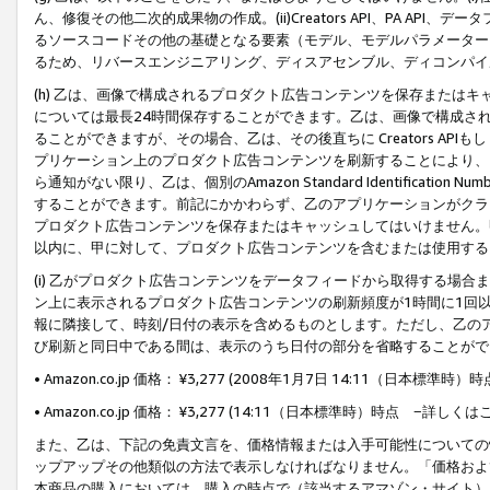
ん、修復その他二次的成果物の作成。(ii)Creators API、PA 
るソースコードその他の基礎となる要素（モデル、モデルパラメーター
るため、リバースエンジニアリング、ディスアセンブル、ディコンパイ
(h) 乙は、画像で構成されるプロダクト広告コンテンツを保存または
については最長24時間保存することができます。乙は、画像で構成さ
ることができますが、その場合、乙は、その後直ちに Creators AP
プリケーション上のプロダクト広告コンテンツを刷新することにより、
ら通知がない限り、乙は、個別のAmazon Standard Identification Nu
することができます。前記にかかわらず、乙のアプリケーションがクラ
プロダクト広告コンテンツを保存またはキャッシュしてはいけません。
以内に、甲に対して、プロダクト広告コンテンツを含むまたは使用する
(i) 乙がプロダクト広告コンテンツをデータフィードから取得する場合または
ン上に表示されるプロダクト広告コンテンツの刷新頻度が1時間に1回
報に隣接して、時刻/日付の表示を含めるものとします。ただし、乙の
び刷新と同日中である間は、表示のうち日付の部分を省略することがで
• Amazon.co.jp 価格： ¥3,277 (2008年1月7日 14:11（日本標準
• Amazon.co.jp 価格： ¥3,277 (14:11（日本標準時）時点 −詳しくは
また、乙は、下記の免責文言を、価格情報または入手可能性についての
ップアップその他類似の方法で表示しなければなりません。「価格およ
本商品の購入においては、購入の時点で（該当するアマゾン・サイト）