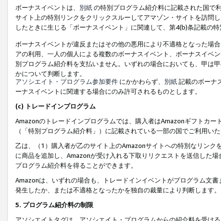
ボーナスイベントは、
別紙
の特別プログラム紹介料に記載された国で利
サイト上の特別リンクをクリックスルーしてアマゾン・サイトを訪問した
したときに生じる「ボーナスイベント」に関連して、第4(b)条記載の
ボーナスイベントが違反またはその他の悪用により不適格となった場合
アの利用、一人の個人による複数のボーナスイベント、ボーナスイベン
別プログラム紹介料を支払いません。いずれの場合においても、甲は甲
かについて判断します。
アソシエイト・プログラム参加要件
にかかわらず、
別紙
記載のボーナ
ーナスイベントに関連する場合にのみ許可されるものとします。
(c) トレードインプログラム
Amazonのトレードインプログラムでは、購入者はAmazonギフト
（「特別プログラム紹介料」）に記載されている一部の国でご利用いた
乙は、（1）購入者が乙のサイト上のAmazonサイトへの特別なリン
に商品を追加し、Amazonが受け入れる下取りリクエストを送信した場
プログラム紹介料を得ることができます。
Amazonは、いずれの場合も、トレードインイベントがプログラム文書
発生したか、または不適格となったかを独自の裁量により判断します。
5. プログラム紹介料の制限
アソシエイトタグは、アソシエイト・プログラムからの紹介料を受ける