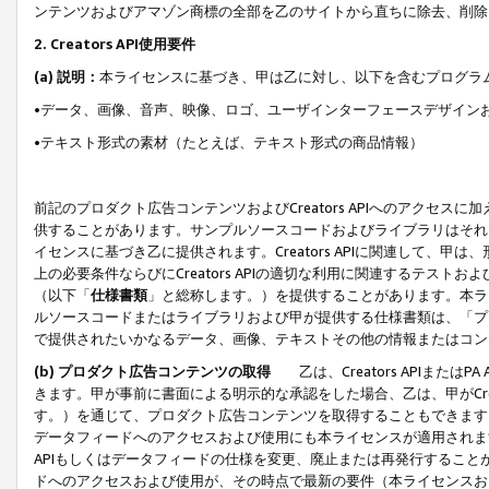
ンテンツおよびアマゾン商標の全部を乙のサイトから直ちに除去、削除
2. Creators API使用要件
(a) 説明：
本ライセンスに基づき、甲は乙に対し、以下を含むプログラ
•データ、画像、音声、映像、ロゴ、ユーザインターフェースデザイン
•テキスト形式の素材（たとえば、テキスト形式の商品情報）
前記のプロダクト広告コンテンツおよびCreators APIへのアクセスに
供することがあります。サンプルソースコードおよびライブラリはそれ
イセンスに基づき乙に提供されます。Creators APIに関連して
上の必要条件ならびにCreators APIの適切な利用に関連するテ
（以下「
仕様書類
」と総称します。）を提供することがあります。本ラ
ルソースコードまたはライブラリおよび甲が提供する仕様書類は、「プ
で提供されたいかなるデータ、画像、テキストその他の情報またはコン
(b) プロダクト広告コンテンツの取得
乙は、Creators APIま
きます。甲が事前に書面による明示的な承認をした場合、乙は、甲がCreator
す。）を通じて、プロダクト広告コンテンツを取得することもできます
データフィードへのアクセスおよび使用にも本ライセンスが適用されます。乙は
APIもしくはデータフィードの仕様を変更、廃止または再発行することがで
ドへのアクセスおよび使用が、その時点で最新の要件（本ライセンスお