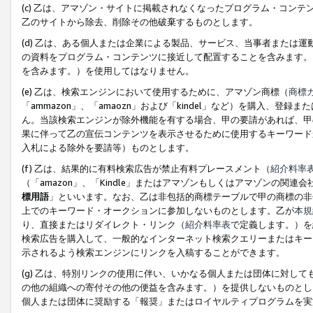
(c) 乙は、アマゾン・サイトに掲載されなくなったプログラム・コン
乙のサイトから除去、削除その他破棄するものとします。
(d) 乙は、ある個人または企業による製品、サービス、当事者または
の資料をプログラム・コンテンツに接近して配置することを含みます。
を含みます。）を使用してはなりません。
(e) 乙は、検索エンジンにおいて使用するために、アマゾン商標（
商標
「ammazon」、「amaozn」および「kindel」など）を購入
ん。当該検索エンジンが除外機能を有する場合、甲の要請があれば、甲
果に伴って乙の宣伝コンテンツを表示させるために使用するキーワード
入札による除外を要請等）ものとします。
(f) 乙は、結果的に有料検索広告が禁止有料プレースメント（
紹介料率
（「amazon」、「Kindle」またはアマゾンもしくはアマゾンの
標用語
」といいます。なお、乙は非包括的商標テーブルで甲の商標の非
上でのキーワード・オークションに参加しないものとします。乙が
本規
り、直接またはリダイレクト・リンク（
紹介料率表
で定義します。）を
検索広告を購入して、一般的なインターネット検索クエリーまたはキー
示されるよう検索エンジンにリンクを入稿することができます。
(g) 乙は、特別リンクの使用に伴い、いかなる個人または団体に対し
の他の組織への寄付その他の便益を含みます。）を提供しないものとし
個人または団体に奨励する「報奨」またはロイヤルティプログラムを実