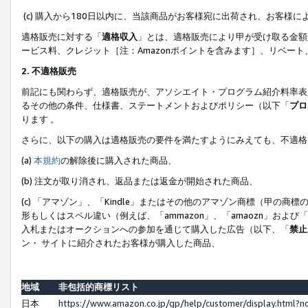
(c) 購入から180日以内に、当該商品がお客様宛に出荷され、お客
適格販売に対する「
適格収入
」とは、適格販売により甲が受け取る金額
ービス料、クレジット［注：Amazonポイントを含みます］、リベー
2. 不適格販売
前記にも関わらず、適格販売が、アソシエイト・プログラム紹介料率表
るその他の条件、仕様書、ステートメントおよびポリシー（以下「
プロ
ります 。
さらに、以下の購入は適格販売の要件を満たすようにみえても、不適格
(a)
本規約
の解除後に購入された商品、
(b) 注文が取り消され、返品または返金が開始された商品、
(c) 「アマゾン」、「Kindle」またはその他のアマゾン商標（甲
形もしくはスペル違い（例えば、「ammazon」、「amaozn」およ
入札またはオークションへの参加を通じて購入した広告（以下、「
禁止
ン・ サイトに紹介されたお客様が購入した商品、
地域
非包括的商標リスト
日本
https://www.amazon.co.jp/gp/help/customer/display.html