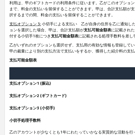
利用は、甲のギフトカードの利用条件に従います。乙がこのオプション
まで、料金の支払いを留保することができます。甲は、合計支払額が支
択するまでの間、料金の支払いを留保することができます。
支払オプション 3:
小切手による支払い 乙が自身の住所を乙に通知し
ョンを選択した場合、甲は、合計支払額が
支払可能金額表
に記載された
付する小切手1枚につき
支払可能金額表
に記載される処理手数料を差し
乙がいずれのオプションも選択せず、支払用の有効な情報も登録してい
甲の裁量により別の支払方法で支払いをするか、獲得した紹介料の支払
支払可能金額表
支払オプション1 (振込)
支払オプション2 (ギフトカード)
支払オプション3 (小切手)
小切手処理手数料
乙のアカウントが少なくとも1年にわたっていかなる実質的な活動を行