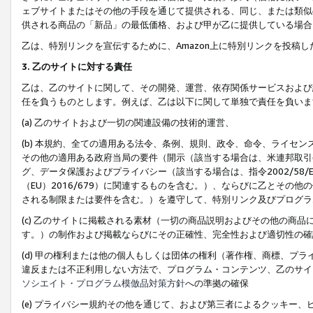
ェブサイトまたはその他の手段を通じて提供される、同じ、または類似
供される商品の「新品」の最低価格、および甲が乙に提供している場合
乙は、特別リンクを宣伝するために、Amazon上に特別リンクを投稿し
3. 乙のサイトに対する責任
乙は、乙のサイトに関して、その開発、運営、依存関係サービスおよび
任を負うものとします。例えば、乙は以下に関して単独で責任を負いま
(a) 乙のサイトおよび一切の関連設備の技術的運営、
(b) 本規約、全ての適用ある法令、条例、規則、政令、命令、ライセ
その他の適用ある政府当局の要件（開示（該当する場合は、米連邦取引
グ、データ保護およびプライバシー（該当する場合は、指令2002/58
（EU）2016/679）に関連するものを含む。）、ならびに乙とそ
される制限または要件を含む。）を遵守して、特別リンク及びプログラ
(c) 乙のサイトに掲載される素材（一切の商品説明およびその他の商
す。）の制作および掲載ならびにその正確性、完全性および適切性の確
(d) 甲の権利または他の個人もしくは団体の権利（著作権、商標、プ
違反または不正利用しない方法で、プログラム・コンテンツ、乙のサイ
ソシエイト・プログラム模倣品対策方針
への準拠の確保
(e) プライバシー規約その他を通じて、および第三者によるクッキー