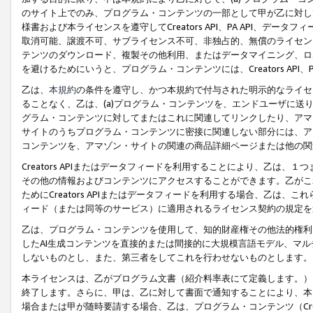
のサイト上でのみ、プログラム・コンテンツの一部として甲が乙に対し
様書および本ライセンスを遵守してCreators API、PA API、
取消可能、譲渡不可、サブライセンス不可、非独占的、無償のライセン
テンツのダウンロード、複製その他利用、またはデータマイニング、ロ
を避けるためにいうと、プログラム・コンテンツには、Creators AP
乙は、
本規約
の条件を遵守し、かつ本規約で付与された明示的なライセ
ることなく、乙は、(a)プログラム・コンテンツを、エンドユーザに
グラム・コンテンツに対してまたはこれに関連してリンクしたり、アマ
サイトのうちプログラム・コンテンツに密接に関連しない部分には、ア
コンテンツを、アマゾン・サイトの関連の商品詳細ページまたは他の関
Creators APIまたはデータフィードを利用することにより、乙は、
その他の情報およびコンテンツにアクセスすることができます。乙がこ
ためにCreators APIまたはデータフィードを利用する場合、乙は、こ
ィード（または同等のサービス）に適用されるライセンス契約の規定を
乙は、プログラム・コンテンツを使用して、知的財産権その他法的権利
したAI生成コンテンツを直接的または間接的に大規模言語モデル、マ
しないものとし、また、第三者をしてこれを行わせないものとします。
本ライセンスは、乙がプログラム文書（紹介料率表にて定義します。）
終了します。さらに、甲は、乙に対して書面で通知することにより、本
場合または甲が随時要請する場合、乙は、プログラム・コンテンツ（Cre