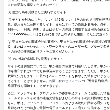
または活動を奨励または含むサイト
(e) 違法行為を奨励または実行するサイト
(f) 子どもを対象にした、もしくは13歳もしくはその他の適用年齢
集、使用または公開するサイト、またはすべての適用ある法令、条例、
制ルール、判決、判断、または子どもの保護に関連する適用ある政府当局の要
6501-6506)もしくはこれらに基づき公布された規則、または児童オ
(g) 甲またはその関連会社の商標や、甲またはその関連会社の商標の
ID、またはソーシャルネットワークサイトのユーザー名、グループ名
甲の商標の非包括的リストをご覧ください。）
(h) その他知的財産権を侵害するサイト
サイトの適切性については、甲が独自の裁量で判断いたします。甲が不
件を遵守すればいつでも再申込みすることができます。ただし、甲が1)
裁量で決定します）に基づき乙のアカウントを解除した場合はいかなる
うとすることはできません。
お問い合わせフォーム
の「運営規約違反に
承認手続を開始することができます。
乙は、アソシエイト・プログラムへの参加申込フォームに記載した情報
メールアドレスその他の連絡先情報および乙のサイトの識別情報などを
せん。甲は、アソシエイト・プログラムおよび本規約に関する通知（も
登録されたその時点で最新の電子メールアドレス宛てに送信することが