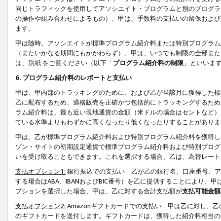
同じトラフィックを使用してアソシエイト・プログラムと別のプログラ
の操作や組み合わせによるもの）、甲は、手数料の支払いの留保および
ます。
甲は随時、アソシエイトが標準プログラム紹介料または特別プログラム
（またいかなる期間にもかかわらず）、甲は、いつでも制限の全部また
は、
別紙
をご覧ください（以下「
プログラム紹介料の制限
」といいま
6. プログラム紹介料のレポートと支払い
甲は、甲内部のトラッキングのために、および乙が当該月に獲得した標
乙に配布するため、適格販売を正確かつ包括的にトラッキングするため
ラム紹介料は、最も近い現地通貨の金額（米ドルの場合はセントなど）
ている水準よりもわずかに高くなったり低くなったりすることがありま
甲は、乙が標準プログラム紹介料および特別プログラム紹介料を獲得し
ゾン・サイトの初期設定通貨で標準プログラム紹介料および特別プログ
いを受け取ることもできます。これを選択する場合、乙は、為替レート
支払オプション1:
銀行振込での支払い 乙が乙の銀行名、口座番号、ア
する場合はABA、IBANおよびBIC番号）を乙に提供することにより
プションを選択した場合、甲は、乙に対する合計支払額が
支払可能金額
支払オプション2:
Amazonギフトカードでの支払い 甲は乙に対し、
のギフトカードを送付します。ギフトカードは、獲得した紹介料相当の