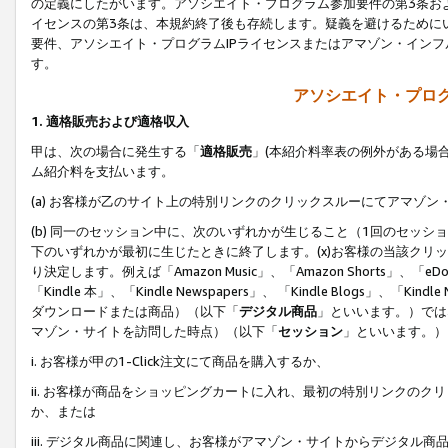
の定義にしたがいます。アソシエイト・プログラム参加要件の第3条お
イセンスの第3条は、本規約終了後も存続します。疑義を避けるためにい
要件、アソシエイト・プログラムIPライセンスまたはアマゾン・イン
す。
アソシエイト・プログ
1. 適格販売および適格収入
甲は、次の場合に発生する「
適格販売
」(本紹介料率表の例外がある場
ム紹介料を支払います。
(a) お客様が乙のサイト上の特別リンクのクリックスルーにてアマゾン
(b) 同一のセッション中に、次のいずれかが生じること（1回のセッ
下のいずれかが最初に生じたときに終了します。(x)お客様の当該クリッ
り決定します。例えば「Amazon Music」、「Amazon Shorts」、「eDo
「Kindle 本」、「Kindle Newspapers」、 「Kindle Blogs」、「
ダウンロードまたは商品）（以下「
デジタル商品
」といいます。）では
マゾン・サイトを訪問した時点）（以下「
セッション
」といいます。）
i. お客様が甲の1-Click注文にて商品を購入するか、
ii. お客様が商品をショッピングカートに入れ、最初の特別リンクの
か、または
iii. デジタル商品に関連し、お客様がアマゾン・サイトからデジタ