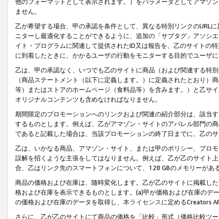
他のフォーマットとして表示されます。）をパラメータとしてアマゾン
ません。
乙が希望する場合、甲の承認を条件として、異なる特別リンクのURL
ニターし最適化することができるように、追加の「サブタグ」アソシエ
イト・プログラムに関連して提供されたID又は報告を、乙のサイトの
に到着したときに、かかるユーザの行動をモニターする目的でユーザに
乙は、甲の承認なく、いつでも乙のサイトに商品（および関連する特別
（商品ステートメント（以下に定義します。）に定義されたとおり）商
等）またはストアのホームページ（食料品等）を含みます。）と乙サイ
オリジナルコンテンツも含めなければなりません。
期間限定のプロモーションへのリンクおよび関連の紹介部分は、該当す
するものとします。例えば、乙がアマゾン・サイトのアパレル部門の商
であると記載した場合は、当該プロモーションの終了日までに、乙のサ
乙は、いかなる商品、アマゾン・サイト、または甲のポリシー、プロモ
誤解を招くような主張をしてはなりません。例えば、乙が乙のサイト上に
合、乙はリンク先のスマートフォンについて、128 GBのメモリーが
商品の価格および在庫は、随時変化します。乙が乙のサイトに掲載した
格および在庫を表示できるものとします。(a)甲が価格および在庫のデータを
の価格および在庫のデータを取得し、
本ライセンス
に定めるCreator
さらに、乙が乙のサイトにて商品の価格を「比較」形式（価格比較ツー