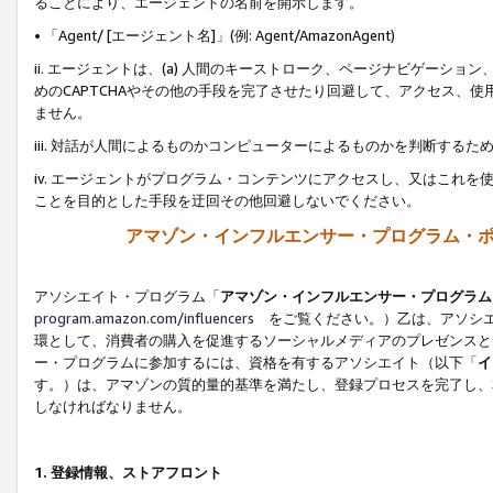
ることにより、エージェントの名前を開示します。
• 「Agent/ [エージェント名]」(例: Agent/AmazonAgent)
ii. エージェントは、(a) 人間のキーストローク、ページナビゲーシ
めのCAPTCHAやその他の手段を完了させたり回避して、アクセス、
ません。
iii. 対話が人間によるものかコンピューターによるものかを判断する
iv. エージェントがプログラム・コンテンツにアクセスし、又はこれ
ことを目的とした手段を迂回その他回避しないでください。
アマゾン・インフルエンサー・プログラム・
アソシエイト・プログラム「
アマゾン・インフルエンサー・プログラム
program.amazon.com/influencers
をご覧ください。）乙は、アソシエ
環として、消費者の購入を促進するソーシャルメディアのプレゼンスと
ー・プログラムに参加するには、資格を有するアソシエイト（以下「
イ
す。）は、アマゾンの質的量的基準を満たし、登録プロセスを完了し、
しなければなりません。
1.
登録情報、ストアフロント