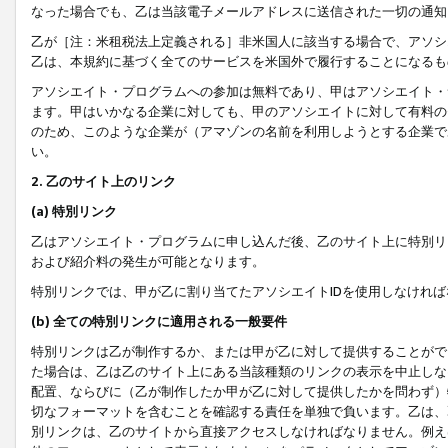
なった場合でも、乙は当該電子メールアドレスに送信された一切の通知
乙が［注：米租税法上定義される］非米国人に該当する場合で、アソシ
乙は、本規約に基づく全てのサービスを米国外で履行することになるも
アソシエイト・プログラムへの参加は無料であり、甲はアソシエイト・
ます。甲はいかなる企業に対しても、甲のアソシエイトに対して有料の
のため、このような企業が（アマゾンの名前を利用しようとする企業で
い。
2. 乙のサイト上のリンク
(a) 特別リンク
乙はアソシエイト・プログラムに申し込んだ後、乙のサイト上に特別リ
および紹介料の発生が可能となります。
特別リンクでは、甲が乙に割り当てたアソシエイトIDを使用しなけれ
(b) 全ての特別リンクに適用される一般要件
特別リンクは乙が制作するか、または甲が乙に対して提供することがで
た場合は、乙は乙のサイト上にある当該種類のリンクの表示を中止しな
配置、ならびに（乙が制作したか甲が乙に対して提供したかを問わず）
切なフォーマットを含むことを確認する責任を単独で負います。乙は、
別リンクは、乙のサイトから直接アクセスしなければなりません。例えば、