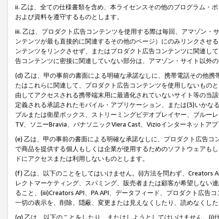
ii. 乙は、全ての仕様書類を含め、本ライセンスその他のプログラム
および資料を遵守するものとします。
iii. 乙は、プロダクト広告コンテンツを使用する際は毎回、アマゾ
ンテンツが最も直接的に関連するその他のページ）にのみリンクさせる
ンテンツをリンクさせず、またはプロダクト広告コンテンツに関連して
告コンテンツに密接に関連していない部分は、アマゾン・サイト以外の
(d) 乙は、甲の事前の書面による明確な承諾なしに、携帯電話その他
たはこれらに関連して、プロダクト広告コンテンツを使用しないものと
由してアクセスされる携帯端末用に最適化されていないサイト等の当該端
定義される承認されたモバイル・アプリケーション、または(3)いか
ブルまたは衛星ボックス、ストリーミングビデオプレイヤー、ブルーレイ
TV、ソニーBravia、パナソニックViera Cast、Vizioインター
(e) 乙は、甲の事前の書面による明確な承諾なしに、プロダクト広告
で商品を提供する個人もしくは企業が使用するためのソフトウェアもしくはその
ドにアクセスまたは利用しないものとします。
(f) 乙は、以下のことをしてはいけません。(i)方法を問わず、Creator
レクトマーケティング、スパミング、販売者または顧客が希望しない連
ること、(iii)Creators API、PA API、データフィード、プ
一切の表示を、削除、隠蔽、変更または見えなくしたり、読めなくした
(g) 乙は、以下のことをしたり、またはしようとしてはいけません。(