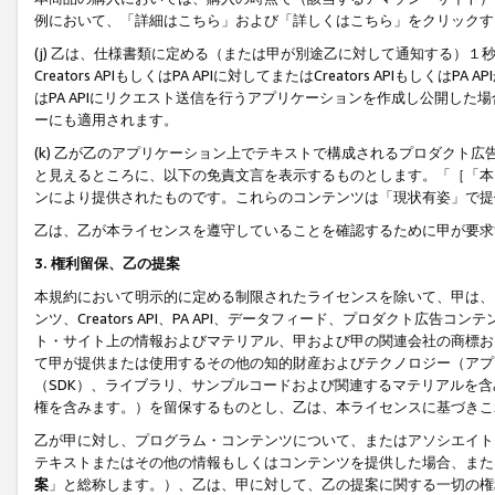
例において、「詳細はこちら」および「詳しくはこちら」をクリックす
(j) 乙は、仕様書類に定める（または甲が別途乙に対して通知する）
Creators APIもしくはPA APIに対してまたはCreators APIもしく
はPA APIにリクエスト送信を行うアプリケーションを作成し公開し
ーにも適用されます。
(k) 乙が乙のアプリケーション上でテキストで構成されるプロダクト
と見えるところに、以下の免責文言を表示するものとします。「［「本
ンにより提供されたものです。これらのコンテンツは「現状有姿」で提
乙は、乙が本ライセンスを遵守していることを確認するために甲が要求
3. 権利留保、乙の提案
本規約において明示的に定める制限されたライセンスを除いて、甲は、
ンツ、Creators API、PA API、データフィード、プロダクト
ト・サイト上の情報およびマテリアル、甲および甲の関連会社の商標お
て甲が提供または使用するその他の知的財産およびテクノロジー（アプ
（SDK）、ライブラリ、サンプルコードおよび関連するマテリアルを
権を含みます。）を留保するものとし、乙は、本ライセンスに基づきこ
乙が甲に対し、プログラム・コンテンツについて、またはアソシエイト
テキストまたはその他の情報もしくはコンテンツを提供した場合、また
案
」と総称します。）、乙は、甲に対して、乙の提案に関する一切の権