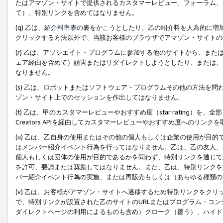
たはアマゾン・サイトで提供されるカスタマーレビュー、フォーラム、
て）、特別リンクを含めてはなりません。
(q) 乙は、
紹介料率表
の裏をかこうとしたり、乙の紹介料を人為的に増
クリックする方法以外で、当該お客様のブラウザでアマゾン・サイトの
(r) 乙は、アソシエイト・プログラムに参加する他のサイトから、ま
ェア経由を含めて）妨害またはリダイレクトしようとしたり、または、
なりません。
(s) 乙は、ロボットまたはソフトウェア・プログラムその他の方法を
ゾン・サイト上でのセッションを作出してはなりません。
(t) 乙は、甲のカスタマーレビューやおすすめ度（star rating
Creators APIを経由してカスタマーレビューやおすすめ度へのリンク
(u) 乙は、乙自身の使用またはその他の個人もしくは企業の使用が目
はメンバー紹介イベント行為を行ってはなりません。乙は、乙の友人、
個人もしくは団体の使用が目的であるかを問わず、特別リンクを通じて
を許可、要請または奨励してはなりません。また、乙は、特別リンクを
バー紹介イベント行為の実施、または再販売もしくは（あらゆる種類の
(v) 乙は、お客様がアマゾン・サイトへ遷移するため特別リンクをク
で、特別リンクが設置された乙のサイトのURLまたはプログラム・コ
ダイレクトページの利用によるものも含め）クローク（覆う）、ハイド