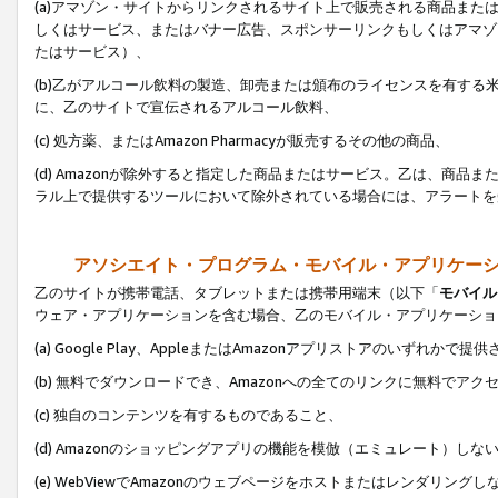
(a)アマゾン・サイトからリンクされるサイト上で販売される商品またはサ
しくはサービス、またはバナー広告、スポンサーリンクもしくはアマゾ
たはサービス）、
(b)乙がアルコール飲料の製造、卸売または頒布のライセンスを有す
に、乙のサイトで宣伝されるアルコール飲料、
(c) 処方薬、またはAmazon Pharmacyが販売するその他の商品、
(d) Amazonが除外すると指定した商品またはサービス。乙は、商品また
ラル上で提供するツールにおいて除外されている場合には、アラートを
アソシエイト・プログラム・モバイル・アプリケー
乙のサイトが携帯電話、タブレットまたは携帯用端末（以下「
モバイル
ウェア・アプリケーションを含む場合、乙のモバイル・アプリケーショ
(a) Google Play、AppleまたはAmazonアプリストアのいずれかで
(b) 無料でダウンロードでき、Amazonへの全てのリンクに無料でアク
(c) 独自のコンテンツを有するものであること、
(d) Amazonのショッピングアプリの機能を模倣（エミュレート）しな
(e) WebViewでAmazonのウェブページをホストまたはレンダリング