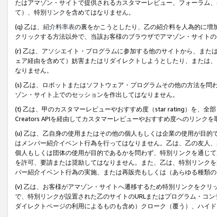
たはアマゾン・サイトで提供されるカスタマーレビュー、フォーラム、
て）、特別リンクを含めてはなりません。
(q) 乙は、
紹介料率表
の裏をかこうとしたり、乙の紹介料を人為的に増
クリックする方法以外で、当該お客様のブラウザでアマゾン・サイトの
(r) 乙は、アソシエイト・プログラムに参加する他のサイトから、ま
ェア経由を含めて）妨害またはリダイレクトしようとしたり、または、
なりません。
(s) 乙は、ロボットまたはソフトウェア・プログラムその他の方法を
ゾン・サイト上でのセッションを作出してはなりません。
(t) 乙は、甲のカスタマーレビューやおすすめ度（star rating
Creators APIを経由してカスタマーレビューやおすすめ度へのリンク
(u) 乙は、乙自身の使用またはその他の個人もしくは企業の使用が目
はメンバー紹介イベント行為を行ってはなりません。乙は、乙の友人、
個人もしくは団体の使用が目的であるかを問わず、特別リンクを通じて
を許可、要請または奨励してはなりません。また、乙は、特別リンクを
バー紹介イベント行為の実施、または再販売もしくは（あらゆる種類の
(v) 乙は、お客様がアマゾン・サイトへ遷移するため特別リンクをク
で、特別リンクが設置された乙のサイトのURLまたはプログラム・コ
ダイレクトページの利用によるものも含め）クローク（覆う）、ハイド