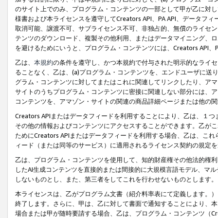
のサイト上でのみ、プログラム・コンテンツの一部として甲が乙に対し
様書および本ライセンスを遵守してCreators API、PA API、
取消可能、譲渡不可、サブライセンス不可、非独占的、無償のライセン
テンツのダウンロード、複製その他利用、またはデータマイニング、ロ
を避けるためにいうと、プログラム・コンテンツには、Creators AP
乙は、
本規約
の条件を遵守し、かつ本規約で付与された明示的なライセ
ることなく、乙は、(a)プログラム・コンテンツを、エンドユーザに
グラム・コンテンツに対してまたはこれに関連してリンクしたり、アマ
サイトのうちプログラム・コンテンツに密接に関連しない部分には、ア
コンテンツを、アマゾン・サイトの関連の商品詳細ページまたは他の関
Creators APIまたはデータフィードを利用することにより、乙は、
その他の情報およびコンテンツにアクセスすることができます。乙がこ
ためにCreators APIまたはデータフィードを利用する場合、乙は、こ
ィード（または同等のサービス）に適用されるライセンス契約の規定を
乙は、プログラム・コンテンツを使用して、知的財産権その他法的権利
したAI生成コンテンツを直接的または間接的に大規模言語モデル、マ
しないものとし、また、第三者をしてこれを行わせないものとします。
本ライセンスは、乙がプログラム文書（紹介料率表にて定義します。）
終了します。さらに、甲は、乙に対して書面で通知することにより、本
場合または甲が随時要請する場合、乙は、プログラム・コンテンツ（Cre