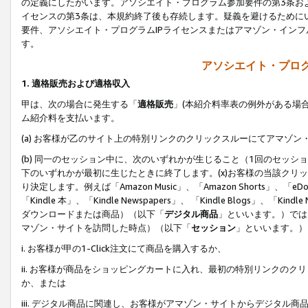
の定義にしたがいます。アソシエイト・プログラム参加要件の第3条お
イセンスの第3条は、本規約終了後も存続します。疑義を避けるためにい
要件、アソシエイト・プログラムIPライセンスまたはアマゾン・イン
す。
アソシエイト・プログ
1. 適格販売および適格収入
甲は、次の場合に発生する「
適格販売
」(本紹介料率表の例外がある場
ム紹介料を支払います。
(a) お客様が乙のサイト上の特別リンクのクリックスルーにてアマゾン
(b) 同一のセッション中に、次のいずれかが生じること（1回のセッ
下のいずれかが最初に生じたときに終了します。(x)お客様の当該クリッ
り決定します。例えば「Amazon Music」、「Amazon Shorts」、「eDo
「Kindle 本」、「Kindle Newspapers」、 「Kindle Blogs」、「
ダウンロードまたは商品）（以下「
デジタル商品
」といいます。）では
マゾン・サイトを訪問した時点）（以下「
セッション
」といいます。）
i. お客様が甲の1-Click注文にて商品を購入するか、
ii. お客様が商品をショッピングカートに入れ、最初の特別リンクの
か、または
iii. デジタル商品に関連し、お客様がアマゾン・サイトからデジタ