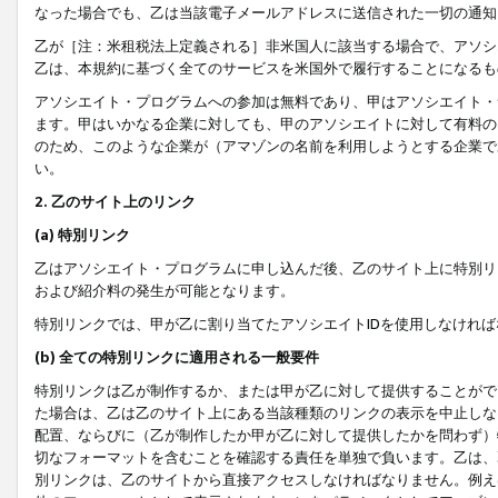
なった場合でも、乙は当該電子メールアドレスに送信された一切の通知
乙が［注：米租税法上定義される］非米国人に該当する場合で、アソシ
乙は、本規約に基づく全てのサービスを米国外で履行することになるも
アソシエイト・プログラムへの参加は無料であり、甲はアソシエイト・
ます。甲はいかなる企業に対しても、甲のアソシエイトに対して有料の
のため、このような企業が（アマゾンの名前を利用しようとする企業で
い。
2. 乙のサイト上のリンク
(a) 特別リンク
乙はアソシエイト・プログラムに申し込んだ後、乙のサイト上に特別リ
および紹介料の発生が可能となります。
特別リンクでは、甲が乙に割り当てたアソシエイトIDを使用しなけれ
(b) 全ての特別リンクに適用される一般要件
特別リンクは乙が制作するか、または甲が乙に対して提供することがで
た場合は、乙は乙のサイト上にある当該種類のリンクの表示を中止しな
配置、ならびに（乙が制作したか甲が乙に対して提供したかを問わず）
切なフォーマットを含むことを確認する責任を単独で負います。乙は、
別リンクは、乙のサイトから直接アクセスしなければなりません。例えば、