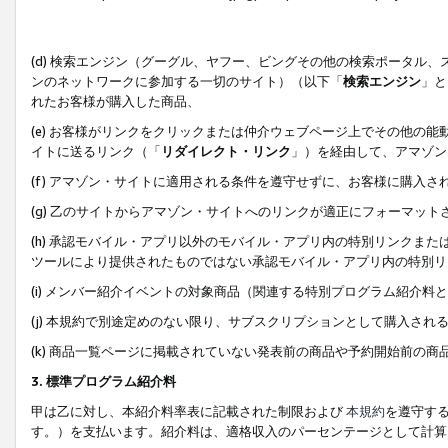
(d) 検索エンジン（グーグル、ヤフー、ビングその他の検索ポータル
ンのネットワークに参加する一切のサイト）（以下「
検索エンジン
」と
れたお客様が購入した商品、
(e) お客様がリンクをクリックまたは仲介ウェブページ上でその他の
イトに送るリンク（「
リダイレクト・リンク
」）を経由して、アマゾン
(f) アマゾン・サイトに適用される条件を遵守せずに、お客様に購入さ
(g) 乙のサイトからアマゾン・サイトへのリンクが適正にフォーマッ
(h) 承認モバイル・アプリ以外のモバイル・アプリ内の特別リンクまたはC
ツールにより提供されたものではない承認モバイル・アプリ内の特別リ
(i) メンバー紹介イベントの対象商品（関連する特別プログラム紹介料と
(j) 本規約で別途定めのない限り、サブスクリプションとして購入され
(k) 商品一覧ページに掲載されていない発表前の商品や予約開始前の商
3. 標準プログラム紹介料
甲は乙に対し、本紹介料率表に記載された制限および
本規約
を遵守す
す。）を支払います。紹介料は、適格収入のパーセンテージとして計算