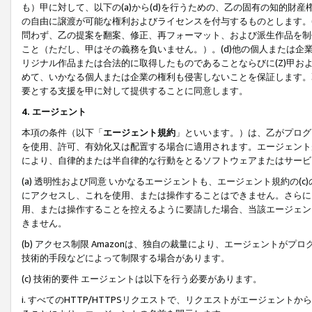
も）甲に対して、以下の(a)から(d)を行うための、乙の固有の知的
の自由に譲渡が可能な権利およびライセンスを付与するものとします。(
問わず、乙の提案を翻案、修正、再フォーマット、および派生作品を制
こと（ただし、甲はその義務を負いません。）。(d)他の個人または企
リジナル作品または合法的に取得したものであることならびに(Z)甲
めて、いかなる個人または企業の権利も侵害しないことを保証します。
要とする支援を甲に対して提供することに同意します。
4. エージェント
本項の条件（以下「
エージェント規約
」といいます。）は、乙がプログ
を使用、許可、有効化又は配置する場合に適用されます。エージェント
により、自律的または半自律的な行動をとるソフトウェアまたはサービ
(a) 透明性および同意 いかなるエージェントも、エージェント規約の
にアクセスし、これを使用、または操作することはできません。さらに、
用、または操作することを控えるように要請した場合、当該エージェン
きません。
(b) アクセス制限 Amazonは、独自の裁量により、エージェント
技術的手段などによって制限する場合があります。
(c) 技術的要件 エージェントは以下を行う必要があります。
i. すべてのHTTP/HTTPSリクエストで、リクエストがエージェ