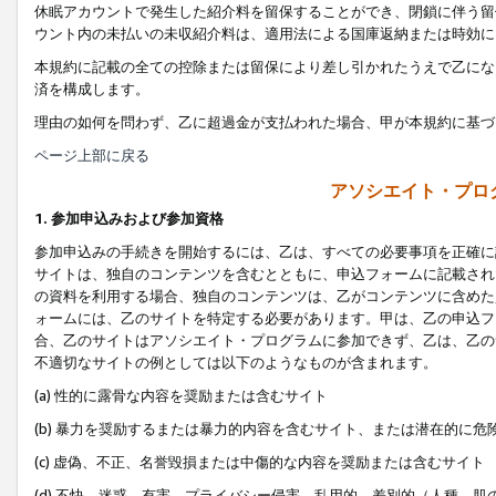
休眠アカウントで発生した紹介料を留保することができ、閉鎖に伴う留
ウント内の未払いの未収紹介料は、適用法による国庫返納または時効に
本規約に記載の全ての控除または留保により差し引かれたうえで乙にな
済を構成します。
理由の如何を問わず、乙に超過金が支払われた場合、甲が本規約に基づ
ページ上部に戻る
アソシエイト・プロ
1. 参加申込みおよび参加資格
参加申込みの手続きを開始するには、乙は、すべての必要事項を正確に
サイトは、独自のコンテンツを含むとともに、申込フォームに記載され
の資料を利用する場合、独自のコンテンツは、乙がコンテンツに含めた
ォームには、乙のサイトを特定する必要があります。甲は、乙の申込フ
合、乙のサイトはアソシエイト・プログラムに参加できず、乙は、乙の
不適切なサイトの例としては以下のようなものが含まれます。
(a) 性的に露骨な内容を奨励または含むサイト
(b) 暴力を奨励するまたは暴力的内容を含むサイト、または潜在的に
(c) 虚偽、不正、名誉毀損または中傷的な内容を奨励または含むサイト
(d) 不快、迷惑、有害、プライバシー侵害、乱用的、差別的（人種、