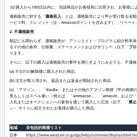
(c) 購入から180日以内に、当該商品がお客様宛に出荷され、お客
適格販売に対する「
適格収入
」とは、適格販売により甲が受け取る金額
ービス料、クレジット［注：Amazonポイントを含みます］、リベー
2. 不適格販売
前記にも関わらず、適格販売が、アソシエイト・プログラム紹介料率表
るその他の条件、仕様書、ステートメントおよびポリシー（以下「
プロ
ります 。
さらに、以下の購入は適格販売の要件を満たすようにみえても、不適格
(a)
本規約
の解除後に購入された商品、
(b) 注文が取り消され、返品または返金が開始された商品、
(c) 「アマゾン」、「Kindle」またはその他のアマゾン商標（甲
形もしくはスペル違い（例えば、「ammazon」、「amaozn」およ
入札またはオークションへの参加を通じて購入した広告（以下、「
禁止
ン・ サイトに紹介されたお客様が購入した商品、
地域
非包括的商標リスト
日本
https://www.amazon.co.jp/gp/help/customer/display.html