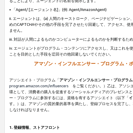
ることにより、エージェントの名前を開示します。
• 「Agent/ [エージェント名]」(例: Agent/AmazonAgent)
ii. エージェントは、(a) 人間のキーストローク、ページナビゲーシ
めのCAPTCHAやその他の手段を完了させたり回避して、アクセス、
ません。
iii. 対話が人間によるものかコンピューターによるものかを判断する
iv. エージェントがプログラム・コンテンツにアクセスし、又はこれ
ことを目的とした手段を迂回その他回避しないでください。
アマゾン・インフルエンサー・プログラム・
アソシエイト・プログラム「
アマゾン・インフルエンサー・プログラム
program.amazon.com/influencers
をご覧ください。）乙は、アソシエ
環として、消費者の購入を促進するソーシャルメディアのプレゼンスと
ー・プログラムに参加するには、資格を有するアソシエイト（以下「
イ
す。）は、アマゾンの質的量的基準を満たし、登録プロセスを完了し、
しなければなりません。
1.
登録情報、ストアフロント