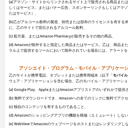
(a)アマゾン・サイトからリンクされるサイト上で販売される商品またはサ
しくはサービス、またはバナー広告、スポンサーリンクもしくはアマゾ
たはサービス）、
(b)乙がアルコール飲料の製造、卸売または頒布のライセンスを有す
に、乙のサイトで宣伝されるアルコール飲料、
(c) 処方薬、またはAmazon Pharmacyが販売するその他の商品、
(d) Amazonが除外すると指定した商品またはサービス。乙は、商品また
ラル上で提供するツールにおいて除外されている場合には、アラートを
アソシエイト・プログラム・モバイル・アプリケー
乙のサイトが携帯電話、タブレットまたは携帯用端末（以下「
モバイル
ウェア・アプリケーションを含む場合、乙のモバイル・アプリケーショ
(a) Google Play、AppleまたはAmazonアプリストアのいずれかで
(b) 無料でダウンロードでき、Amazonへの全てのリンクに無料でアク
(c) 独自のコンテンツを有するものであること、
(d) Amazonのショッピングアプリの機能を模倣（エミュレート）しな
(e) WebViewでAmazonのウェブページをホストまたはレンダリング