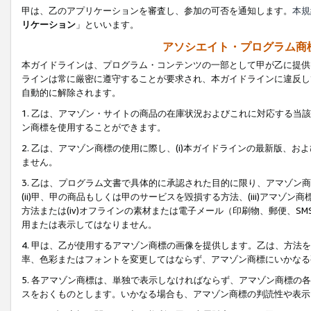
甲は、乙のアプリケーションを審査し、参加の可否を通知します。
本規
リケーション
」といいます。
アソシエイト・プログラム商
本ガイドラインは、プログラム・コンテンツの一部として甲が乙に提供
ラインは常に厳密に遵守することが要求され、本ガイドラインに違反し
自動的に解除されます。
1. 乙は、アマゾン・サイトの商品の在庫状況およびこれに対応する
ン商標を使用することができます。
2. 乙は、アマゾン商標の使用に際し、(i)本ガイドラインの最新版、およ
ません。
3. 乙は、プログラム文書で具体的に承認された目的に限り、アマゾン
(ii)甲、甲の商品もしくは甲のサービスを毀損する方法、(iii)アマ
方法または(iv)オフラインの素材または電子メール（印刷物、郵便、S
用または表示してはなりません。
4. 甲は、乙が使用するアマゾン商標の画像を提供します。乙は、方
率、色彩またはフォントを変更してはならず、アマゾン商標にいかなる
5. 各アマゾン商標は、単独で表示しなければならず、アマゾン商標
スをおくものとします。いかなる場合も、アマゾン商標の判読性や表示