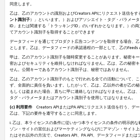
同意します。
乙は、乙のアカウントの識別およびCreators APIにリクエスト送
ント識別子
）」といいます。）およびアソシエイト・タグ・パラメータ（
ID」または関連する「トラッキングID」のいずれかとなります。）の両方
てアカウント識別子を取得することができます
データフィードを通じてプロダクト広告コンテンツを取得する場合、乙は、Cre
とします。乙は、データフィードの承認過程の一部として、乙のFeeds
甲は、乙のアカウント識別子を随時変更することがあります。秘密キー
密およびセキュリティを維持しなければなりません。乙は、乙の秘密キ
せん。公開キーであるアカウント識別子は、秘密ではありません。
乙は、乙のアカウント識別子のもとで行われる全ての活動について、こ
ず、全面的に責任を負います。したがって、乙は、乙以外の者が乙の秘
もしくは盗まれた場合、直ちに甲に連絡しなければなりません。乙は、
タグ・パラメータまたはアカウント識別子を使用してはなりません。
(c) 利用要件
Creators APIまたはPA APIにリクエスト送信を
乙は、下記の要件を遵守することに同意します。
i. 乙は、本ライセンスの条件に従いかつ本ライセンスの条件の明示的
ゾン・サイトの宣伝およびマーケティングならびにアマゾン・サイト上
たはそれ以外の方法で、Creators API、PA API、データフィー