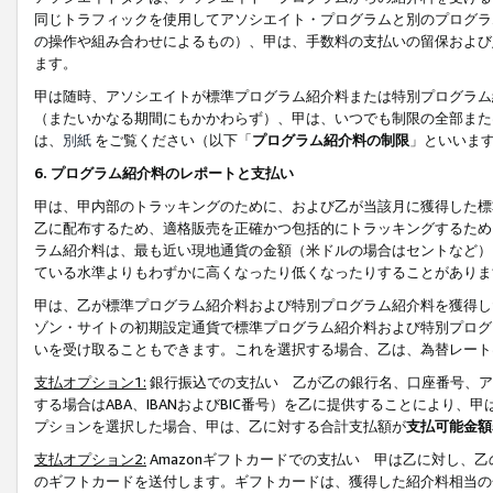
同じトラフィックを使用してアソシエイト・プログラムと別のプログラ
の操作や組み合わせによるもの）、甲は、手数料の支払いの留保および
ます。
甲は随時、アソシエイトが標準プログラム紹介料または特別プログラム
（またいかなる期間にもかかわらず）、甲は、いつでも制限の全部また
は、
別紙
をご覧ください（以下「
プログラム紹介料の制限
」といいま
6. プログラム紹介料のレポートと支払い
甲は、甲内部のトラッキングのために、および乙が当該月に獲得した標
乙に配布するため、適格販売を正確かつ包括的にトラッキングするため
ラム紹介料は、最も近い現地通貨の金額（米ドルの場合はセントなど）
ている水準よりもわずかに高くなったり低くなったりすることがありま
甲は、乙が標準プログラム紹介料および特別プログラム紹介料を獲得し
ゾン・サイトの初期設定通貨で標準プログラム紹介料および特別プログ
いを受け取ることもできます。これを選択する場合、乙は、為替レート
支払オプション1:
銀行振込での支払い 乙が乙の銀行名、口座番号、ア
する場合はABA、IBANおよびBIC番号）を乙に提供することにより
プションを選択した場合、甲は、乙に対する合計支払額が
支払可能金額
支払オプション2:
Amazonギフトカードでの支払い 甲は乙に対し、
のギフトカードを送付します。ギフトカードは、獲得した紹介料相当の