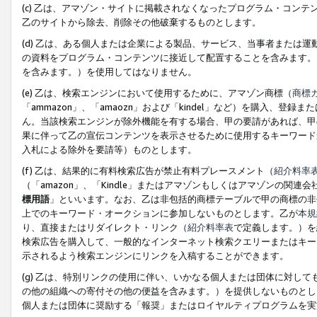
(c) 乙は、アマゾン・サイトに掲載されなくなったプログラム・コン
乙のサイトから除去、削除その他破棄するものとします。
(d) 乙は、ある個人または企業による製品、サービス、当事者または
の資料をプログラム・コンテンツに接近して配置することを含みます。
を含みます。）を使用してはなりません。
(e) 乙は、検索エンジンにおいて使用するために、アマゾン商標（
商標
「ammazon」、「amaozn」および「kindel」など）を購入
ん。当該検索エンジンが除外機能を有する場合、甲の要請があれば、甲
果に伴って乙の宣伝コンテンツを表示させるために使用するキーワード
入札による除外を要請等）ものとします。
(f) 乙は、結果的に有料検索広告が禁止有料プレースメント（
紹介料率
（「amazon」、「Kindle」またはアマゾンもしくはアマゾンの
標用語
」といいます。なお、乙は非包括的商標テーブルで甲の商標の非
上でのキーワード・オークションに参加しないものとします。乙が
本規
り、直接またはリダイレクト・リンク（
紹介料率表
で定義します。）を
検索広告を購入して、一般的なインターネット検索クエリーまたはキー
示されるよう検索エンジンにリンクを入稿することができます。
(g) 乙は、特別リンクの使用に伴い、いかなる個人または団体に対し
の他の組織への寄付その他の便益を含みます。）を提供しないものとし
個人または団体に奨励する「報奨」またはロイヤルティプログラムを実