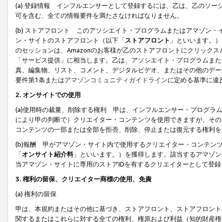
(a) 登録情報 インフルエンサーとして登録するには、乙は、乙のソ
可を含む、全ての情報要件を満たさなければなりません。
(b) ストアフロント このアソシエイト・プログラムまたはアマゾン
ン・サイトのストアフロント（以下「
ストアフロント
」といいます。）
のセッションは、Amazonのお客様が乙のストアフロントにクリック
「サービス提供」に相当します。乙は、アソシエイト・プログラムまた
真、編集物、リスト、コメント、デジタルビデオ、またはその他のデー
要件第1条または
アマゾンコミュニティガイドライン
に定める基準に違
2.
オンサイトでの使用
(a)使用時の裁量、削除する権利 甲は、インフルエンサー・プログラ
により甲の判断で）クリエイター・コンテンツを使用できますが、その
コンテンツの一部または全部を拒否、削除、停止または復元する権利を
(b)報酬 甲がアマゾン・サイト内で使用するクリエイター・コンテン
「
オンサイト紹介料
」といいます。）を獲得します。該当するアマゾン
当アマゾン・サイトに専用のストアIDを有するクリエイターとして登
3.
権利の留保、クリエイター商標の使用、免責
(a) 権利の留保
甲は、本規約またはその他に基づき、ストアフロント、ストアフロント
関するまたはこれらに対する全ての権利、権原および利益（知的財産権