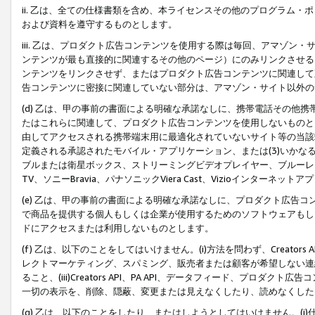
ii. 乙は、全ての仕様書類を含め、本ライセンスその他のプログラム
および資料を遵守するものとします。
iii. 乙は、プロダクト広告コンテンツを使用する際は毎回、アマゾ
ンテンツが最も直接的に関連するその他のページ）にのみリンクさせる
ンテンツをリンクさせず、またはプロダクト広告コンテンツに関連して
告コンテンツに密接に関連していない部分は、アマゾン・サイト以外の
(d) 乙は、甲の事前の書面による明確な承諾なしに、携帯電話その他
たはこれらに関連して、プロダクト広告コンテンツを使用しないものと
由してアクセスされる携帯端末用に最適化されていないサイト等の当該端
定義される承認されたモバイル・アプリケーション、または(3)いか
ブルまたは衛星ボックス、ストリーミングビデオプレイヤー、ブルーレイ
TV、ソニーBravia、パナソニックViera Cast、Vizioインター
(e) 乙は、甲の事前の書面による明確な承諾なしに、プロダクト広告
で商品を提供する個人もしくは企業が使用するためのソフトウェアもしくはその
ドにアクセスまたは利用しないものとします。
(f) 乙は、以下のことをしてはいけません。(i)方法を問わず、Creator
レクトマーケティング、スパミング、販売者または顧客が希望しない連
ること、(iii)Creators API、PA API、データフィード、プ
一切の表示を、削除、隠蔽、変更または見えなくしたり、読めなくした
(g) 乙は、以下のことをしたり、またはしようとしてはいけません。(