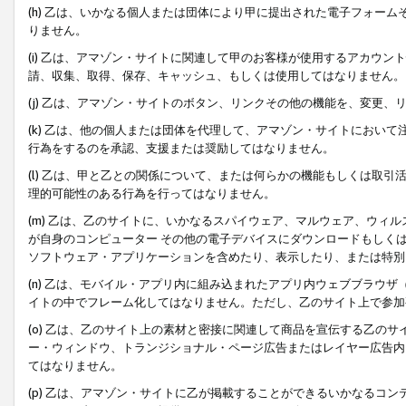
(h) 乙は、いかなる個人または団体により甲に提出された電子フォー
りません。
(i) 乙は、アマゾン・サイトに関連して甲のお客様が使用するアカウ
請、収集、取得、保存、キャッシュ、もしくは使用してはなりません。
(j) 乙は、アマゾン・サイトのボタン、リンクその他の機能を、変更
(k) 乙は、他の個人または団体を代理して、アマゾン・サイトにおい
行為をするのを承認、支援または奨励してはなりません。
(l) 乙は、甲と乙との関係について、または何らかの機能もしくは取
理的可能性のある行為を行ってはなりません。
(m) 乙は、乙のサイトに、いかなるスパイウェア、マルウェア、ウィ
が自身のコンピューター その他の電子デバイスにダウンロードもしく
ソフトウェア・アプリケーションを含めたり、表示したり、または特別
(n) 乙は、モバイル・アプリ内に組み込まれたアプリ内ウェブブラウザ
イトの中でフレーム化してはなりません。ただし、乙のサイト上で参加
(o) 乙は、乙のサイト上の素材と密接に関連して商品を宣伝する乙の
ー・ウィンドウ、トランジショナル・ページ広告またはレイヤー広告内
てはなりません。
(p) 乙は、アマゾン・サイトに乙が掲載することができるいかなるコ