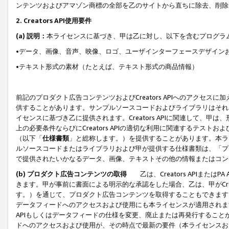
ンテンツおよびアマゾン商標の全部を乙のサイトから直ちに除去、削除
2. Creators API使用要件
(a) 説明：
本ライセンスに基づき、甲は乙に対し、以下を含むプログラ
•データ、画像、音声、映像、ロゴ、ユーザインターフェースデザイン
•テキスト形式の素材（たとえば、テキスト形式の商品情報）
前記のプロダクト広告コンテンツおよびCreators APIへのアクセスに
供することがあります。サンプルソースコードおよびライブラリはそれ
イセンスに基づき乙に提供されます。Creators APIに関連して
上の必要条件ならびにCreators APIの適切な利用に関連するテ
（以下「
仕様書類
」と総称します。）を提供することがあります。本ラ
ルソースコードまたはライブラリおよび甲が提供する仕様書類は、「プ
で提供されたいかなるデータ、画像、テキストその他の情報またはコン
(b) プロダクト広告コンテンツの取得
乙は、Creators APIま
きます。甲が事前に書面による明示的な承認をした場合、乙は、甲がCreator
す。）を通じて、プロダクト広告コンテンツを取得することもできます
データフィードへのアクセスおよび使用にも本ライセンスが適用されます。乙は
APIもしくはデータフィードの仕様を変更、廃止または再発行することがで
ドへのアクセスおよび使用が、その時点で最新の要件（本ライセンスお