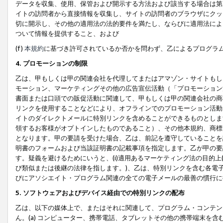
データを収集、使用、保管および開示する方法および該当する場合は第
イトの訪問者から直接情報を収集し、サイトの訪問者のブラウザにクッ
切に開示し、その他の適用法の法的要件を満たし、ならびに適用法によ
ついて情報を提供すること、および
(f)
本規約
に基づき許可されているか否かを問わず、乙によるプログラ
4. プロモーションの制限
乙は、甲もしくは甲の関連会社を代理してまたはアマゾン・サイトもし
モーション、マーケティングその他の広告宣伝活動（「プロモーション
書面または口頭での販促活動に関連して、甲もしくは甲の関連会社の商
リンクを使用することなどにより、オフラインでのプロモーション活動
イトのダイレクトメールに特別リンクを含めることができるものとしま
領するお客様がオプトインしたものであること）、その他本規約、商標
となります。甲の要請を受けた場合、乙は、前記を遵守していることを
明書のフォームおよび当該証明書の記載事項を指定します。乙が甲の要
す。疑義を避けるためにいうと、(i)適用あるマーケティング法の目的上(例
び類似または後継の法律を指します。)、乙は、特別リンクを含む各電子
びにアソシエイト・プログラム関連の全ての電子メールの最善の慣行に
5. ソフトウェアおよびデバイス経由での特別リンクの配布
乙は、以下の媒体上で、またはそれに関連して、プログラム・コンテン
ん。(a) コンピューター、携帯電話、タブレットその他の携帯端末を