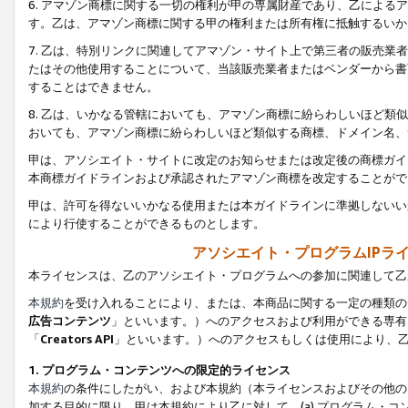
6. アマゾン商標に関する一切の権利が甲の専属財産であり、乙によ
す。乙は、アマゾン商標に関する甲の権利または所有権に抵触するいか
7. 乙は、特別リンクに関連してアマゾン・サイト上で第三者の販売
たはその他使用することについて、当該販売業者またはベンダーから書
することはできません。
8. 乙は、いかなる管轄においても、アマゾン商標に紛らわしいほど
おいても、アマゾン商標に紛らわしいほど類似する商標、ドメイン名、
甲は、アソシエイト・サイトに改定のお知らせまたは改定後の商標ガイ
本商標ガイドラインおよび承認されたアマゾン商標を改定することがで
甲は、許可を得ないいかなる使用または本ガイドラインに準拠しないい
により行使することができるものとします。
アソシエイト・プログラムIPラ
本ライセンスは、乙のアソシエイト・プログラムへの参加に関連して乙
本規約
を受け入れることにより、または、本商品に関する一定の種類の
広告コンテンツ
」といいます。）へのアクセスおよび利用ができる専有
「
Creators API
」といいます。）へのアクセスもしくは使用により、
1. プログラム・コンテンツへの限定的ライセンス
本規約
の条件にしたがい、および本規約（本ライセンスおよびその他の
加する目的に限り、甲は本規約により乙に対して、(a) プログラム・コ