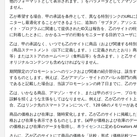
他のフォーマットとして表示されます。）をパラメータとしてアマゾン
ません。
乙が希望する場合、甲の承認を条件として、異なる特別リンクのURL
ニターし最適化することができるように、追加の「サブタグ」アソシエ
イト・プログラムに関連して提供されたID又は報告を、乙のサイトの
に到着したときに、かかるユーザの行動をモニターする目的でユーザに
乙は、甲の承認なく、いつでも乙のサイトに商品（および関連する特別
（商品ステートメント（以下に定義します。）に定義されたとおり）商
等）またはストアのホームページ（食料品等）を含みます。）と乙サイ
オリジナルコンテンツも含めなければなりません。
期間限定のプロモーションへのリンクおよび関連の紹介部分は、該当す
するものとします。例えば、乙がアマゾン・サイトのアパレル部門の商
であると記載した場合は、当該プロモーションの終了日までに、乙のサ
乙は、いかなる商品、アマゾン・サイト、または甲のポリシー、プロモ
誤解を招くような主張をしてはなりません。例えば、乙が乙のサイト上に
合、乙はリンク先のスマートフォンについて、128 GBのメモリーが
商品の価格および在庫は、随時変化します。乙が乙のサイトに掲載した
格および在庫を表示できるものとします。(a)甲が価格および在庫のデータを
の価格および在庫のデータを取得し、
本ライセンス
に定めるCreator
さらに、乙が乙のサイトにて商品の価格を「比較」形式（価格比較ツー