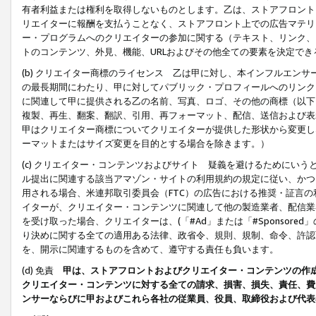
有者利益または権利を取得しないものとします。乙は、ストアフロントに
リエイターに報酬を支払うことなく、ストアフロント上での広告マテリア
ー・プログラムへのクリエイターの参加に関する（テキスト、リンク、
トのコンテンツ、外見、機能、URLおよびその他全ての要素を決定で
(b) クリエイター商標のライセンス 乙は甲に対し、本インフルエン
の最長期間にわたり、甲に対してパブリック・プロフィールへのリンク
に関連して甲に提供される乙の名前、写真、ロゴ、その他の商標（以下
複製、再生、翻案、翻訳、引用、再フォーマット、配信、送信および表
甲はクリエイター商標についてクリエイターが提供した形状から変更し
ーマットまたはサイズ変更を目的とする場合を除きます。）
(c) クリエイター・コンテンツおよびサイト 疑義を避けるためにい
ル提出に関連する該当アマゾン・サイトの利用規約の規定に従い、かつ、
用される場合、米連邦取引委員会（FTC）の広告における推奨・証言
イターが、クリエイター・コンテンツに関連して他の製造業者、配信業
を受け取った場合、クリエイターは、(「#Ad」または「#Sponsor
り決めに関する全ての適用ある法律、政省令、規則、規制、命令、許認
を、開示に関連するものを含めて、遵守する責任も負います。
(d) 免責
甲は、ストアフロントおよびクリエイター・コンテンツの作
クリエイター・コンテンツに対する全ての請求、損害、損失、責任、費
ンサーならびに甲およびこれら各社の従業員、役員、取締役および代表