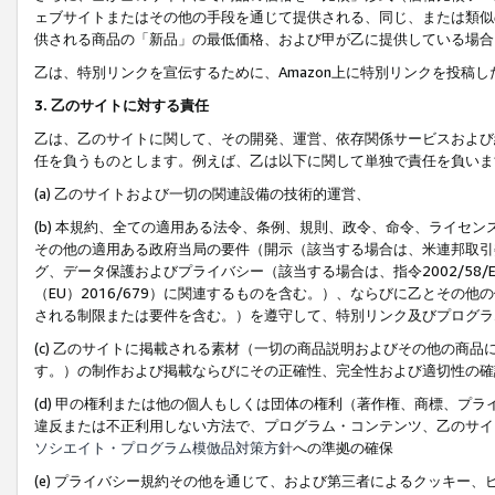
ェブサイトまたはその他の手段を通じて提供される、同じ、または類似
供される商品の「新品」の最低価格、および甲が乙に提供している場合
乙は、特別リンクを宣伝するために、Amazon上に特別リンクを投稿し
3. 乙のサイトに対する責任
乙は、乙のサイトに関して、その開発、運営、依存関係サービスおよび
任を負うものとします。例えば、乙は以下に関して単独で責任を負いま
(a) 乙のサイトおよび一切の関連設備の技術的運営、
(b) 本規約、全ての適用ある法令、条例、規則、政令、命令、ライセ
その他の適用ある政府当局の要件（開示（該当する場合は、米連邦取引
グ、データ保護およびプライバシー（該当する場合は、指令2002/58
（EU）2016/679）に関連するものを含む。）、ならびに乙とそ
される制限または要件を含む。）を遵守して、特別リンク及びプログラ
(c) 乙のサイトに掲載される素材（一切の商品説明およびその他の商
す。）の制作および掲載ならびにその正確性、完全性および適切性の確
(d) 甲の権利または他の個人もしくは団体の権利（著作権、商標、プ
違反または不正利用しない方法で、プログラム・コンテンツ、乙のサイ
ソシエイト・プログラム模倣品対策方針
への準拠の確保
(e) プライバシー規約その他を通じて、および第三者によるクッキー