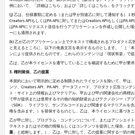
例において、「詳細はこちら」および「詳しくはこちら」をクリックす
(j) 乙は、仕様書類に定める（または甲が別途乙に対して通知する）
Creators APIもしくはPA APIに対してまたはCreators APIもしく
はPA APIにリクエスト送信を行うアプリケーションを作成し公開し
ーにも適用されます。
(k) 乙が乙のアプリケーション上でテキストで構成されるプロダクト
と見えるところに、以下の免責文言を表示するものとします。「［「本
ンにより提供されたものです。これらのコンテンツは「現状有姿」で提
乙は、乙が本ライセンスを遵守していることを確認するために甲が要求
3. 権利留保、乙の提案
本規約において明示的に定める制限されたライセンスを除いて、甲は、
ンツ、Creators API、PA API、データフィード、プロダクト
ト・サイト上の情報およびマテリアル、甲および甲の関連会社の商標お
て甲が提供または使用するその他の知的財産およびテクノロジー（アプ
（SDK）、ライブラリ、サンプルコードおよび関連するマテリアルを
権を含みます。）を留保するものとし、乙は、本ライセンスに基づきこ
乙が甲に対し、プログラム・コンテンツについて、またはアソシエイト
テキストまたはその他の情報もしくはコンテンツを提供した場合、また
案
」と総称します。）、乙は、甲に対して、乙の提案に関する一切の権