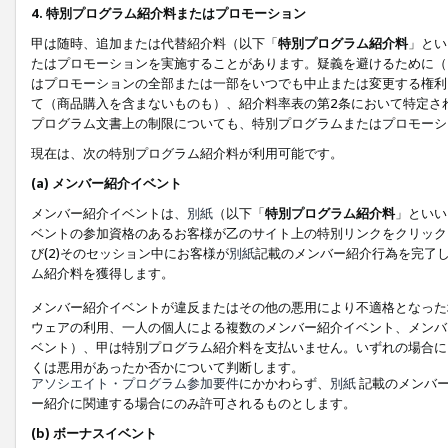
4. 特別プログラム紹介料またはプロモーション
甲は随時、追加または代替紹介料（以下「
特別プログラム紹介料
」とい
たはプロモーションを実施することがあります。疑義を避けるために（
はプロモーションの全部または一部をいつでも中止または変更する権利
て（商品購入を含まないものも）、紹介料率表の第2条において特定さ
プログラム文書上の制限についても、特別プログラムまたはプロモーシ
現在は、次の特別プログラム紹介料が利用可能です。
(a) メンバー紹介イベント
メンバー紹介イベントは、
別紙
（以下「
特別プログラム紹介料
」といい
ベントの参加資格のあるお客様が乙のサイト上の特別リンクをクリック
び(2)そのセッション中にお客様が
別紙
記載のメンバー紹介行為を完了
ム紹介料を獲得します。
メンバー紹介イベントが違反またはその他の悪用により不適格となった
ウェアの利用、一人の個人による複数のメンバー紹介イベント、メンバ
ベント）、甲は特別プログラム紹介料を支払いません。いずれの場合に
くは悪用があったか否かについて判断します。
アソシエイト・プログラム参加要件
にかかわらず、
別紙
記載のメンバー
ー紹介に関連する場合にのみ許可されるものとします。
(b) ボーナスイベント