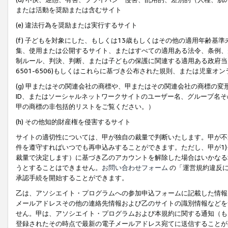
または活動を奨励または含むサイト
(e) 違法行為を奨励または実行するサイト
(f) 子どもを対象にした、もしくは13歳もしくはその他の適用年齢
集、使用または公開するサイト、またはすべての適用ある法令、条例、
制ルール、判決、判断、または子どもの保護に関連する適用ある政府当局の要
6501-6506)もしくはこれらに基づき公布された規則、または児童オ
(g) 甲またはその関連会社の商標や、甲またはその関連会社の商標の
ID、またはソーシャルネットワークサイトのユーザー名、グループ名
甲の商標の非包括的リストをご覧ください。）
(h) その他知的財産権を侵害するサイト
サイトの適切性については、甲が独自の裁量で判断いたします。甲が不
件を遵守すればいつでも再申込みすることができます。ただし、甲が1)
裁量で決定します）に基づき乙のアカウントを解除した場合はいかなる
うとすることはできません。
お問い合わせフォーム
の「運営規約違反に
承認手続を開始することができます。
乙は、アソシエイト・プログラムへの参加申込フォームに記載した情報
メールアドレスその他の連絡先情報および乙のサイトの識別情報などを
せん。甲は、アソシエイト・プログラムおよび本規約に関する通知（も
登録されたその時点で最新の電子メールアドレス宛てに送信することが