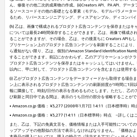
ん、修復その他二次的成果物の作成。(ii)Creators API、PA 
るソースコードその他の基礎となる要素（モデル、モデルパラメーター
るため、リバースエンジニアリング、ディスアセンブル、ディコンパイ
(h) 乙は、画像で構成されるプロダクト広告コンテンツを保存または
については最長24時間保存することができます。乙は、画像で構成さ
ることができますが、その場合、乙は、その後直ちに Creators AP
プリケーション上のプロダクト広告コンテンツを刷新することにより、
ら通知がない限り、乙は、個別のAmazon Standard Identification Nu
することができます。前記にかかわらず、乙のアプリケーションがクラ
プロダクト広告コンテンツを保存またはキャッシュしてはいけません。
以内に、甲に対して、プロダクト広告コンテンツを含むまたは使用する
(i) 乙がプロダクト広告コンテンツをデータフィードから取得する場合または
ン上に表示されるプロダクト広告コンテンツの刷新頻度が1時間に1回
報に隣接して、時刻/日付の表示を含めるものとします。ただし、乙の
び刷新と同日中である間は、表示のうち日付の部分を省略することがで
• Amazon.co.jp 価格： ¥3,277 (2008年1月7日 14:11（日本標準
• Amazon.co.jp 価格： ¥3,277 (14:11（日本標準時）時点 −詳しくは
また、乙は、下記の免責文言を、価格情報または入手可能性についての
ップアップその他類似の方法で表示しなければなりません。「価格およ
本商品の購入においては、購入の時点で（該当するアマゾン・サイト）