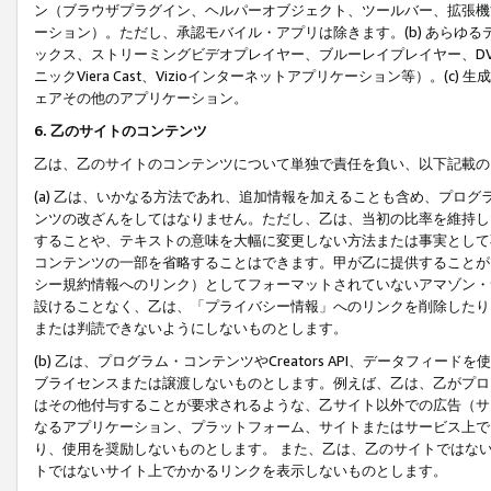
ン（ブラウザプラグイン、ヘルパーオブジェクト、ツールバー、拡張機
ーション）。ただし、承認モバイル・アプリは除きます。(b) あらゆ
ックス、ストリーミングビデオプレイヤー、ブルーレイプレイヤー、DVDプ
ニックViera Cast、Vizioインターネットアプリケーション等）。(
ェアその他のアプリケーション。
6. 乙のサイトのコンテンツ
乙は、乙のサイトのコンテンツについて単独で責任を負い、以下記載の
(a) 乙は、いかなる方法であれ、追加情報を加えることも含め、プロ
ンツの改ざんをしてはなりません。ただし、乙は、当初の比率を維持し
することや、テキストの意味を大幅に変更しない方法または事実として
コンテンツの一部を省略することはできます。甲が乙に提供することが
シー規約情報へのリンク）としてフォーマットされていないアマゾン・
設けることなく、乙は、「プライバシー情報」へのリンクを削除したり
または判読できないようにしないものとします。
(b) 乙は、プログラム・コンテンツやCreators API、データフ
ブライセンスまたは譲渡しないものとします。例えば、乙は、乙がプロ
はその他付与することが要求されるような、乙サイト以外での広告（サ
なるアプリケーション、プラットフォーム、サイトまたはサービス上で
り、使用を奨励しないものとします。 また、乙は、乙のサイトではな
トではないサイト上でかかるリンクを表示しないものとします。