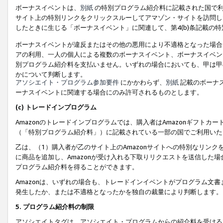
ボーナスイベントは、
別紙
の特別プログラム紹介料に記載された国で利
サイト上の特別リンクをクリックスルーしてアマゾン・サイトを訪問した
したときに生じる「ボーナスイベント」に関連して、第4(b)条記載の
ボーナスイベントが違反またはその他の悪用により不適格となった場合
アの利用、一人の個人による複数のボーナスイベント、ボーナスイベン
別プログラム紹介料を支払いません。いずれの場合においても、甲は甲
かについて判断します。
アソシエイト・プログラム参加要件
にかかわらず、
別紙
記載のボーナ
ーナスイベントに関連する場合にのみ許可されるものとします。
(c) トレードインプログラム
Amazonのトレードインプログラムでは、購入者はAmazonギフト
（「特別プログラム紹介料」）に記載されている一部の国でご利用いた
乙は、（1）購入者が乙のサイト上のAmazonサイトへの特別なリン
に商品を追加し、Amazonが受け入れる下取りリクエストを送信した場
プログラム紹介料を得ることができます。
Amazonは、いずれの場合も、トレードインイベントがプログラム文書
発生したか、または不適格となったかを独自の裁量により判断します。
5. プログラム紹介料の制限
アソシエイトタグは、アソシエイト・プログラムからの紹介料を受ける