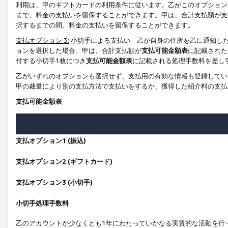
利用は、甲のギフトカードの利用条件に従います。乙がこのオプション
まで、料金の支払いを留保することができます。甲は、合計支払額が支
択するまでの間、料金の支払いを留保することができます。
支払オプション 3:
小切手による支払い 乙が自身の住所を乙に通知し
ョンを選択した場合、甲は、合計支払額が
支払可能金額表
に記載された
付する小切手1枚につき
支払可能金額表
に記載される処理手数料を差し
乙がいずれのオプションも選択せず、支払用の有効な情報も登録してい
甲の裁量により別の支払方法で支払いをするか、獲得した紹介料の支払
支払可能金額表
支払オプション1 (振込)
支払オプション2 (ギフトカード)
支払オプション3 (小切手)
小切手処理手数料
乙のアカウントが少なくとも1年にわたっていかなる実質的な活動を行