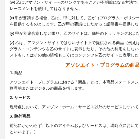
(w) 乙はアマゾン・サイトへのリンクであることが不明瞭になる方法
レースメントを使用してはなりません。
(x) 甲が要請する場合、乙は、甲に対して、乙が（プログラム・ポリ
を提供するものとします。乙が甲の要請にしたがって証明書を提供しな
(y) 甲が別途合意しない限り、乙のサイトは、価格のトラッキングお
(z) 乙は、アマゾン・サイトではないサイト上で提供される商品（例
グラム・コンテンツを乙のサイトに表示したり、その他の利用をしない
ストもしくはその他の情報もしくはコンテンツを乙のサイトに表示した
アソシエイト・プログラムの商
1. 商品
アソシエイト・プログラムにおける「商品」とは、本商品ステートメン
物理的またはデジタルの商品を指します。
2. サービス
現時点において、アマゾン・ホーム・サービス以外のサービスについて
3. 除外商品
前記にかかわらず、以下のアイテムおよびサービスは、現時点において
といいます。）