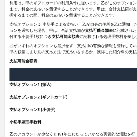
利用は、甲のギフトカードの利用条件に従います。乙がこのオプション
まで、料金の支払いを留保することができます。甲は、合計支払額が支
択するまでの間、料金の支払いを留保することができます。
支払オプション 3:
小切手による支払い 乙が自身の住所を乙に通知し
ョンを選択した場合、甲は、合計支払額が
支払可能金額表
に記載された
付する小切手1枚につき
支払可能金額表
に記載される処理手数料を差し
乙がいずれのオプションも選択せず、支払用の有効な情報も登録してい
甲の裁量により別の支払方法で支払いをするか、獲得した紹介料の支払
支払可能金額表
支払オプション1 (振込)
支払オプション2 (ギフトカード)
支払オプション3 (小切手)
小切手処理手数料
乙のアカウントが少なくとも1年にわたっていかなる実質的な活動を行