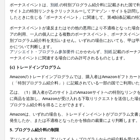
ボーナスイベントは、
別紙
の特別プログラム紹介料に記載された国で利
サイト上の特別リンクをクリックスルーしてアマゾン・サイトを訪問した
したときに生じる「ボーナスイベント」に関連して、第4(b)条記載の
ボーナスイベントが違反またはその他の悪用により不適格となった場合
アの利用、一人の個人による複数のボーナスイベント、ボーナスイベン
別プログラム紹介料を支払いません。いずれの場合においても、甲は甲
かについて判断します。
アソシエイト・プログラム参加要件
にかかわらず、
別紙
記載のボーナ
ーナスイベントに関連する場合にのみ許可されるものとします。
(c) トレードインプログラム
Amazonのトレードインプログラムでは、購入者はAmazonギフト
（「特別プログラム紹介料」）に記載されている一部の国でご利用いた
乙は、（1）購入者が乙のサイト上のAmazonサイトへの特別なリン
に商品を追加し、Amazonが受け入れる下取りリクエストを送信した場
プログラム紹介料を得ることができます。
Amazonは、いずれの場合も、トレードインイベントがプログラム文書
発生したか、または不適格となったかを独自の裁量により判断します。
5. プログラム紹介料の制限
アソシエイトタグは、アソシエイト・プログラムからの紹介料を受ける