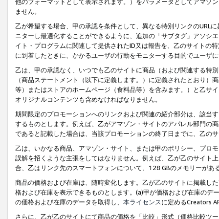
他のフォーマットとして表示されます。）をパラメータとしてアマゾン
ません。
乙が希望する場合、甲の承認を条件として、異なる特別リンクのURL
ニターし最適化することができるように、追加の「サブタグ」アソシエ
イト・プログラムに関連して提供されたID又は報告を、乙のサイトの
に到着したときに、かかるユーザの行動をモニターする目的でユーザに
乙は、甲の承認なく、いつでも乙のサイトに商品（および関連する特別
（商品ステートメント（以下に定義します。）に定義されたとおり）商
等）またはストアのホームページ（食料品等）を含みます。）と乙サイ
オリジナルコンテンツも含めなければなりません。
期間限定のプロモーションへのリンクおよび関連の紹介部分は、該当す
するものとします。例えば、乙がアマゾン・サイトのアパレル部門の商
であると記載した場合は、当該プロモーションの終了日までに、乙のサ
乙は、いかなる商品、アマゾン・サイト、または甲のポリシー、プロモ
誤解を招くような主張をしてはなりません。例えば、乙が乙のサイト上に
合、乙はリンク先のスマートフォンについて、128 GBのメモリーが
商品の価格および在庫は、随時変化します。乙が乙のサイトに掲載した
格および在庫を表示できるものとします。(a)甲が価格および在庫のデータを
の価格および在庫のデータを取得し、
本ライセンス
に定めるCreator
さらに、乙が乙のサイトにて商品の価格を「比較」形式（価格比較ツー