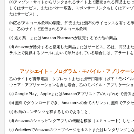
(a)アマゾン・サイトからリンクされるサイト上で販売される商品またはサ
しくはサービス、またはバナー広告、スポンサーリンクもしくはアマゾ
たはサービス）、
(b)乙がアルコール飲料の製造、卸売または頒布のライセンスを有す
に、乙のサイトで宣伝されるアルコール飲料、
(c) 処方薬、またはAmazon Pharmacyが販売するその他の商品、
(d) Amazonが除外すると指定した商品またはサービス。乙は、商品また
ラル上で提供するツールにおいて除外されている場合には、アラートを
アソシエイト・プログラム・モバイル・アプリケー
乙のサイトが携帯電話、タブレットまたは携帯用端末（以下「
モバイル
ウェア・アプリケーションを含む場合、乙のモバイル・アプリケーショ
(a) Google Play、AppleまたはAmazonアプリストアのいずれかで
(b) 無料でダウンロードでき、Amazonへの全てのリンクに無料でアク
(c) 独自のコンテンツを有するものであること、
(d) Amazonのショッピングアプリの機能を模倣（エミュレート）しな
(e) WebViewでAmazonのウェブページをホストまたはレンダリング