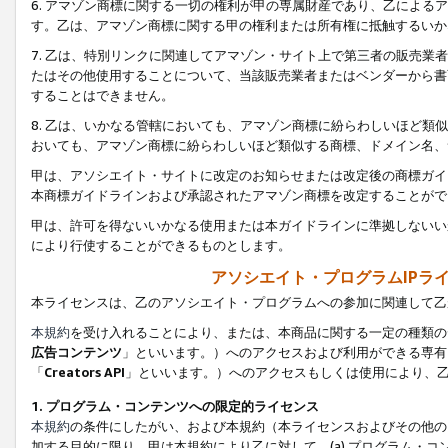
6. アマゾン商標に関する一切の権利が甲の専属財産であり、乙によ
す。乙は、アマゾン商標に関する甲の権利または所有権に抵触するいか
7. 乙は、特別リンクに関連してアマゾン・サイト上で第三者の販売
たはその他使用することについて、当該販売業者またはベンダーから書
することはできません。
8. 乙は、いかなる管轄においても、アマゾン商標に紛らわしいほど
おいても、アマゾン商標に紛らわしいほど類似する商標、ドメイン名、
甲は、アソシエイト・サイトに改定のお知らせまたは改定後の商標ガイ
本商標ガイドラインおよび承認されたアマゾン商標を改定することがで
甲は、許可を得ないいかなる使用または本ガイドラインに準拠しないい
により行使することができるものとします。
アソシエイト・プログラムIPラ
本ライセンスは、乙のアソシエイト・プログラムへの参加に関連して乙
本規約
を受け入れることにより、または、本商品に関する一定の種類の
広告コンテンツ
」といいます。）へのアクセスおよび利用ができる専有
「
Creators API
」といいます。）へのアクセスもしくは使用により、
1. プログラム・コンテンツへの限定的ライセンス
本規約
の条件にしたがい、および本規約（本ライセンスおよびその他の
加する目的に限り、甲は本規約により乙に対して、(a) プログラム・コ