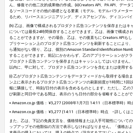
ん、修復その他二次的成果物の作成。(ii)Creators API、PA 
るソースコードその他の基礎となる要素（モデル、モデルパラメーター
るため、リバースエンジニアリング、ディスアセンブル、ディコンパイ
(h) 乙は、画像で構成されるプロダクト広告コンテンツを保存または
については最長24時間保存することができます。乙は、画像で構成さ
ることができますが、その場合、乙は、その後直ちに Creators AP
プリケーション上のプロダクト広告コンテンツを刷新することにより、
ら通知がない限り、乙は、個別のAmazon Standard Identification Nu
することができます。前記にかかわらず、乙のアプリケーションがクラ
プロダクト広告コンテンツを保存またはキャッシュしてはいけません。
以内に、甲に対して、プロダクト広告コンテンツを含むまたは使用する
(i) 乙がプロダクト広告コンテンツをデータフィードから取得する場合または
ン上に表示されるプロダクト広告コンテンツの刷新頻度が1時間に1回
報に隣接して、時刻/日付の表示を含めるものとします。ただし、乙の
び刷新と同日中である間は、表示のうち日付の部分を省略することがで
• Amazon.co.jp 価格： ¥3,277 (2008年1月7日 14:11（日本標準
• Amazon.co.jp 価格： ¥3,277 (14:11（日本標準時）時点 −詳しくは
また、乙は、下記の免責文言を、価格情報または入手可能性についての
ップアップその他類似の方法で表示しなければなりません。「価格およ
本商品の購入においては、購入の時点で（該当するアマゾン・サイト）