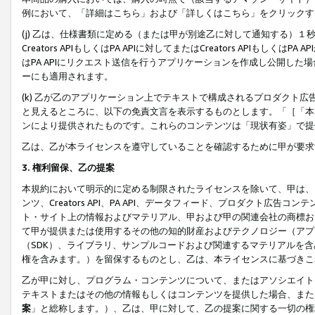
例において、「詳細はこちら」および「詳しくはこちら」をクリックす
(j) 乙は、仕様書類に定める（または甲が別途乙に対して通知する）
Creators APIもしくはPA APIに対してまたはCreators APIもしく
はPA APIにリクエスト送信を行うアプリケーションを作成し公開し
ーにも適用されます。
(k) 乙が乙のアプリケーション上でテキストで構成されるプロダクト
と見えるところに、以下の免責文言を表示するものとします。「［「本
ンにより提供されたものです。これらのコンテンツは「現状有姿」で提
乙は、乙が本ライセンスを遵守していることを確認するために甲が要求
3. 権利留保、乙の提案
本規約において明示的に定める制限されたライセンスを除いて、甲は、
ンツ、Creators API、PA API、データフィード、プロダクト
ト・サイト上の情報およびマテリアル、甲および甲の関連会社の商標お
て甲が提供または使用するその他の知的財産およびテクノロジー（アプ
（SDK）、ライブラリ、サンプルコードおよび関連するマテリアルを
権を含みます。）を留保するものとし、乙は、本ライセンスに基づきこ
乙が甲に対し、プログラム・コンテンツについて、またはアソシエイト
テキストまたはその他の情報もしくはコンテンツを提供した場合、また
案
」と総称します。）、乙は、甲に対して、乙の提案に関する一切の権