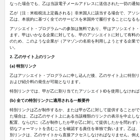
なった場合でも、乙は当該電子メールアドレスに送信された一切の通知
乙が［注：米租税法上定義される］非米国人に該当する場合で、アソシ
乙は、本規約に基づく全てのサービスを米国外で履行することになるも
アソシエイト・プログラムへの参加は無料であり、甲はアソシエイト・
ます。甲はいかなる企業に対しても、甲のアソシエイトに対して有料の
のため、このような企業が（アマゾンの名前を利用しようとする企業で
い。
2. 乙のサイト上のリンク
(a) 特別リンク
乙はアソシエイト・プログラムに申し込んだ後、乙のサイト上に特別リ
および紹介料の発生が可能となります。
特別リンクでは、甲が乙に割り当てたアソシエイトIDを使用しなけれ
(b) 全ての特別リンクに適用される一般要件
特別リンクは乙が制作するか、または甲が乙に対して提供することがで
た場合は、乙は乙のサイト上にある当該種類のリンクの表示を中止しな
配置、ならびに（乙が制作したか甲が乙に対して提供したかを問わず）
切なフォーマットを含むことを確認する責任を単独で負います。乙は、
別リンクは、乙のサイトから直接アクセスしなければなりません。例えば、