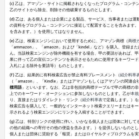
(c) 乙は、アマゾン・サイトに掲載されなくなったプログラム・コン
乙のサイトから除去、削除その他破棄するものとします。
(d) 乙は、ある個人または企業による製品、サービス、当事者または
の資料をプログラム・コンテンツに接近して配置することを含みます。
を含みます。）を使用してはなりません。
(e) 乙は、検索エンジンにおいて使用するために、アマゾン商標（
商標
「ammazon」、「amaozn」および「kindel」など）を購入
ん。当該検索エンジンが除外機能を有する場合、甲の要請があれば、甲
果に伴って乙の宣伝コンテンツを表示させるために使用するキーワード
入札による除外を要請等）ものとします。
(f) 乙は、結果的に有料検索広告が禁止有料プレースメント（
紹介料率
（「amazon」、「Kindle」またはアマゾンもしくはアマゾンの
標用語
」といいます。なお、乙は非包括的商標テーブルで甲の商標の非
上でのキーワード・オークションに参加しないものとします。乙が
本規
り、直接またはリダイレクト・リンク（
紹介料率表
で定義します。）を
検索広告を購入して、一般的なインターネット検索クエリーまたはキー
示されるよう検索エンジンにリンクを入稿することができます。
(g) 乙は、特別リンクの使用に伴い、いかなる個人または団体に対し
の他の組織への寄付その他の便益を含みます。）を提供しないものとし
個人または団体に奨励する「報奨」またはロイヤルティプログラムを実