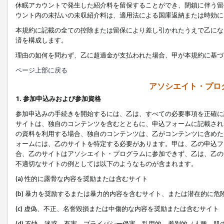
休眠アカウントで発生した紹介料を留保することができ、閉鎖に伴う留
ウント内の未払いの未収紹介料は、適用法による国庫返納または時効に
本規約に記載の全ての控除または留保により差し引かれたうえで乙にな
済を構成します。
理由の如何を問わず、乙に超過金が支払われた場合、甲が本規約に基づ
ページ上部に戻る
アソシエイト・プロ
1. 参加申込みおよび参加資格
参加申込みの手続きを開始するには、乙は、すべての必要事項を正確に
サイトは、独自のコンテンツを含むとともに、申込フォームに記載され
の資料を利用する場合、独自のコンテンツは、乙がコンテンツに含めた
ォームには、乙のサイトを特定する必要があります。甲は、乙の申込フ
合、乙のサイトはアソシエイト・プログラムに参加できず、乙は、乙の
不適切なサイトの例としては以下のようなものが含まれます。
(a) 性的に露骨な内容を奨励または含むサイト
(b) 暴力を奨励するまたは暴力的内容を含むサイト、または潜在的に
(c) 虚偽、不正、名誉毀損または中傷的な内容を奨励または含むサイト
(d) 不快、迷惑、有害、プライバシー侵害、乱用的、差別的（人種、