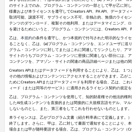
のサイト上でのみ、プログラム・コンテンツの一部として甲が乙に対し
様書および本ライセンスを遵守してCreators API、PA API、
取消可能、譲渡不可、サブライセンス不可、非独占的、無償のライセン
テンツのダウンロード、複製その他利用、またはデータマイニング、ロ
を避けるためにいうと、プログラム・コンテンツには、Creators AP
乙は、
本規約
の条件を遵守し、かつ本規約で付与された明示的なライセ
ることなく、乙は、(a)プログラム・コンテンツを、エンドユーザに
グラム・コンテンツに対してまたはこれに関連してリンクしたり、アマ
サイトのうちプログラム・コンテンツに密接に関連しない部分には、ア
コンテンツを、アマゾン・サイトの関連の商品詳細ページまたは他の関
Creators APIまたはデータフィードを利用することにより、乙は、
その他の情報およびコンテンツにアクセスすることができます。乙がこ
ためにCreators APIまたはデータフィードを利用する場合、乙は、こ
ィード（または同等のサービス）に適用されるライセンス契約の規定を
乙は、プログラム・コンテンツを使用して、知的財産権その他法的権利
したAI生成コンテンツを直接的または間接的に大規模言語モデル、マ
しないものとし、また、第三者をしてこれを行わせないものとします。
本ライセンスは、乙がプログラム文書（紹介料率表にて定義します。）
終了します。さらに、甲は、乙に対して書面で通知することにより、本
場合または甲が随時要請する場合、乙は、プログラム・コンテンツ（Cre