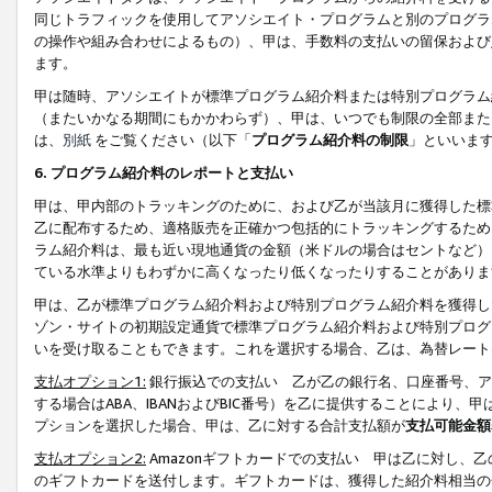
同じトラフィックを使用してアソシエイト・プログラムと別のプログラ
の操作や組み合わせによるもの）、甲は、手数料の支払いの留保および
ます。
甲は随時、アソシエイトが標準プログラム紹介料または特別プログラム
（またいかなる期間にもかかわらず）、甲は、いつでも制限の全部また
は、
別紙
をご覧ください（以下「
プログラム紹介料の制限
」といいま
6. プログラム紹介料のレポートと支払い
甲は、甲内部のトラッキングのために、および乙が当該月に獲得した標
乙に配布するため、適格販売を正確かつ包括的にトラッキングするため
ラム紹介料は、最も近い現地通貨の金額（米ドルの場合はセントなど）
ている水準よりもわずかに高くなったり低くなったりすることがありま
甲は、乙が標準プログラム紹介料および特別プログラム紹介料を獲得し
ゾン・サイトの初期設定通貨で標準プログラム紹介料および特別プログ
いを受け取ることもできます。これを選択する場合、乙は、為替レート
支払オプション1:
銀行振込での支払い 乙が乙の銀行名、口座番号、ア
する場合はABA、IBANおよびBIC番号）を乙に提供することにより
プションを選択した場合、甲は、乙に対する合計支払額が
支払可能金額
支払オプション2:
Amazonギフトカードでの支払い 甲は乙に対し、
のギフトカードを送付します。ギフトカードは、獲得した紹介料相当の