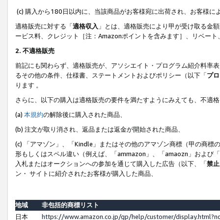
(c) 購入から180日以内に、当該商品がお客様宛に出荷され、お客
適格販売に対する「
適格収入
」とは、適格販売により甲が受け取る金額
ービス料、クレジット［注：Amazonポイントを含みます］、リベー
2. 不適格販売
前記にも関わらず、適格販売が、アソシエイト・プログラム紹介料率表
るその他の条件、仕様書、ステートメントおよびポリシー（以下「
プロ
ります 。
さらに、以下の購入は適格販売の要件を満たすようにみえても、不適格
(a)
本規約
の解除後に購入された商品、
(b) 注文が取り消され、返品または返金が開始された商品、
(c) 「アマゾン」、「Kindle」またはその他のアマゾン商標（甲
形もしくはスペル違い（例えば、「ammazon」、「amaozn」およ
入札またはオークションへの参加を通じて購入した広告（以下、「
禁止
ン・ サイトに紹介されたお客様が購入した商品、
地域
非包括的商標リスト
日本
https://www.amazon.co.jp/gp/help/customer/display.html