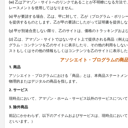
(w) 乙はアマゾン・サイトへのリンクであることが不明瞭になる方法
レースメントを使用してはなりません。
(x) 甲が要請する場合、乙は、甲に対して、乙が（プログラム・ポリ
を提供するものとします。乙が甲の要請にしたがって証明書を提供しな
(y) 甲が別途合意しない限り、乙のサイトは、価格のトラッキングお
(z) 乙は、アマゾン・サイトではないサイト上で提供される商品（例
グラム・コンテンツを乙のサイトに表示したり、その他の利用をしない
ストもしくはその他の情報もしくはコンテンツを乙のサイトに表示した
アソシエイト・プログラムの商
1. 商品
アソシエイト・プログラムにおける「商品」とは、本商品ステートメン
物理的またはデジタルの商品を指します。
2. サービス
現時点において、アマゾン・ホーム・サービス以外のサービスについて
3. 除外商品
前記にかかわらず、以下のアイテムおよびサービスは、現時点において
といいます。）