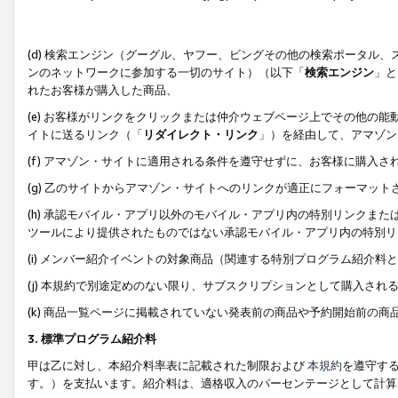
(d) 検索エンジン（グーグル、ヤフー、ビングその他の検索ポータル
ンのネットワークに参加する一切のサイト）（以下「
検索エンジン
」と
れたお客様が購入した商品、
(e) お客様がリンクをクリックまたは仲介ウェブページ上でその他の
イトに送るリンク（「
リダイレクト・リンク
」）を経由して、アマゾン
(f) アマゾン・サイトに適用される条件を遵守せずに、お客様に購入さ
(g) 乙のサイトからアマゾン・サイトへのリンクが適正にフォーマッ
(h) 承認モバイル・アプリ以外のモバイル・アプリ内の特別リンクまたはC
ツールにより提供されたものではない承認モバイル・アプリ内の特別リ
(i) メンバー紹介イベントの対象商品（関連する特別プログラム紹介料と
(j) 本規約で別途定めのない限り、サブスクリプションとして購入され
(k) 商品一覧ページに掲載されていない発表前の商品や予約開始前の商
3. 標準プログラム紹介料
甲は乙に対し、本紹介料率表に記載された制限および
本規約
を遵守す
す。）を支払います。紹介料は、適格収入のパーセンテージとして計算