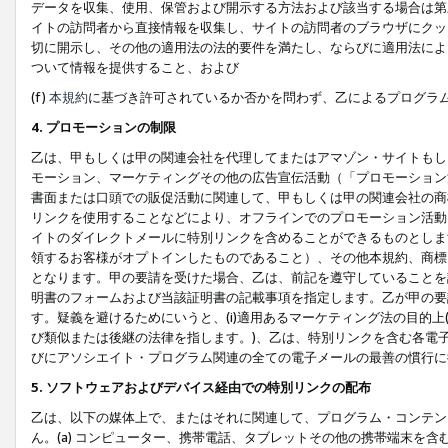
データを収集、使用、保管および開示する方法および該当する場合は第
イトの訪問者から直接情報を収集し、サイトの訪問者のブラウザにクッ
切に開示し、その他の適用法の法的要件を満たし、ならびに適用法によ
ついて情報を提供すること、および
(f)
本規約
に基づき許可されているか否かを問わず、乙によるプログラ
4. プロモーションの制限
乙は、甲もしくは甲の関連会社を代理してまたはアマゾン・サイトもし
モーション、マーケティングその他の広告宣伝活動（「プロモーション
書面または口頭での販促活動に関連して、甲もしくは甲の関連会社の商
リンクを使用することなどにより、オフラインでのプロモーション活動
イトのダイレクトメールに特別リンクを含めることができるものとしま
領するお客様がオプトインしたものであること）、その他本規約、商標
となります。甲の要請を受けた場合、乙は、前記を遵守していることを
明書のフォームおよび当該証明書の記載事項を指定します。乙が甲の要
す。疑義を避けるためにいうと、(i)適用あるマーケティング法の目的上(例
び類似または後継の法律を指します。)、乙は、特別リンクを含む各電子
びにアソシエイト・プログラム関連の全ての電子メールの最善の慣行に
5. ソフトウェアおよびデバイス経由での特別リンクの配布
乙は、以下の媒体上で、またはそれに関連して、プログラム・コンテン
ん。(a) コンピューター、携帯電話、タブレットその他の携帯端末を