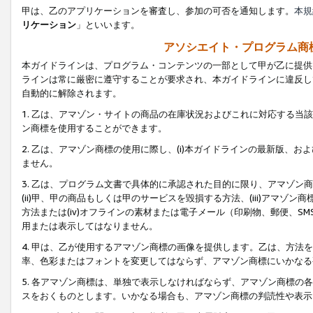
甲は、乙のアプリケーションを審査し、参加の可否を通知します。
本規
リケーション
」といいます。
アソシエイト・プログラム商
本ガイドラインは、プログラム・コンテンツの一部として甲が乙に提供
ラインは常に厳密に遵守することが要求され、本ガイドラインに違反し
自動的に解除されます。
1. 乙は、アマゾン・サイトの商品の在庫状況およびこれに対応する
ン商標を使用することができます。
2. 乙は、アマゾン商標の使用に際し、(i)本ガイドラインの最新版、およ
ません。
3. 乙は、プログラム文書で具体的に承認された目的に限り、アマゾン
(ii)甲、甲の商品もしくは甲のサービスを毀損する方法、(iii)アマ
方法または(iv)オフラインの素材または電子メール（印刷物、郵便、S
用または表示してはなりません。
4. 甲は、乙が使用するアマゾン商標の画像を提供します。乙は、方
率、色彩またはフォントを変更してはならず、アマゾン商標にいかなる
5. 各アマゾン商標は、単独で表示しなければならず、アマゾン商標
スをおくものとします。いかなる場合も、アマゾン商標の判読性や表示