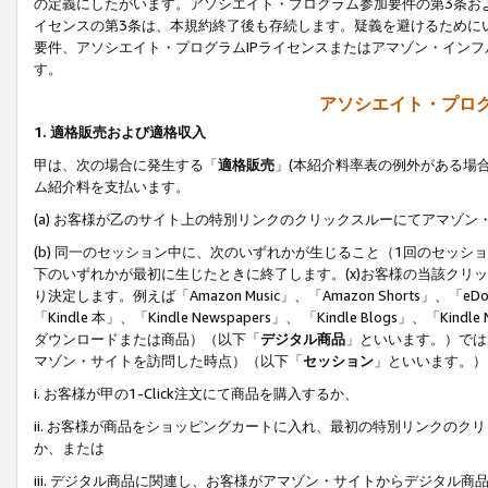
の定義にしたがいます。アソシエイト・プログラム参加要件の第3条お
イセンスの第3条は、本規約終了後も存続します。疑義を避けるためにい
要件、アソシエイト・プログラムIPライセンスまたはアマゾン・イン
す。
アソシエイト・プログ
1. 適格販売および適格収入
甲は、次の場合に発生する「
適格販売
」(本紹介料率表の例外がある場
ム紹介料を支払います。
(a) お客様が乙のサイト上の特別リンクのクリックスルーにてアマゾン
(b) 同一のセッション中に、次のいずれかが生じること（1回のセッ
下のいずれかが最初に生じたときに終了します。(x)お客様の当該クリッ
り決定します。例えば「Amazon Music」、「Amazon Shorts」、「eDo
「Kindle 本」、「Kindle Newspapers」、 「Kindle Blogs」、「
ダウンロードまたは商品）（以下「
デジタル商品
」といいます。）では
マゾン・サイトを訪問した時点）（以下「
セッション
」といいます。）
i. お客様が甲の1-Click注文にて商品を購入するか、
ii. お客様が商品をショッピングカートに入れ、最初の特別リンクの
か、または
iii. デジタル商品に関連し、お客様がアマゾン・サイトからデジタ