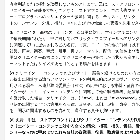
有者利益または権利を取得しないものとします。乙は、ストアフロントに
リエイターに報酬を支払うことなく、ストアフロント上での広告マテリア
ー・プログラムへのクリエイターの参加に関する（テキスト、リンク、
トのコンテンツ、外見、機能、URLおよびその他全ての要素を決定で
(b) クリエイター商標のライセンス 乙は甲に対し、本インフルエン
の最長期間にわたり、甲に対してパブリック・プロフィールへのリンク
に関連して甲に提供される乙の名前、写真、ロゴ、その他の商標（以下
複製、再生、翻案、翻訳、引用、再フォーマット、配信、送信および表
甲はクリエイター商標についてクリエイターが提供した形状から変更し
ーマットまたはサイズ変更を目的とする場合を除きます。）
(c) クリエイター・コンテンツおよびサイト 疑義を避けるためにい
ル提出に関連する該当アマゾン・サイトの利用規約の規定に従い、かつ、
用される場合、米連邦取引委員会（FTC）の広告における推奨・証言
イターが、クリエイター・コンテンツに関連して他の製造業者、配信業
を受け取った場合、クリエイターは、(「#Ad」または「#Sponsor
り決めに関する全ての適用ある法律、政省令、規則、規制、命令、許認
を、開示に関連するものを含めて、遵守する責任も負います。
(d) 免責
甲は、ストアフロントおよびクリエイター・コンテンツの作
クリエイター・コンテンツに対する全ての請求、損害、損失、責任、費
ンサーならびに甲およびこれら各社の従業員、役員、取締役および代表