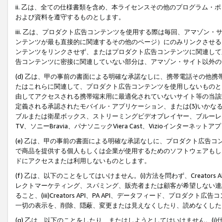
ii. 乙は、全ての仕様書類を含め、本ライセンスその他のプログラム
および資料を遵守するものとします。
iii. 乙は、プロダクト広告コンテンツを使用する際は毎回、アマゾ
ンテンツが最も直接的に関連するその他のページ）にのみリンクさせる
ンテンツをリンクさせず、またはプロダクト広告コンテンツに関連して
告コンテンツに密接に関連していない部分は、アマゾン・サイト以外の
(d) 乙は、甲の事前の書面による明確な承諾なしに、携帯電話その他
たはこれらに関連して、プロダクト広告コンテンツを使用しないものと
由してアクセスされる携帯端末用に最適化されていないサイト等の当該端
定義される承認されたモバイル・アプリケーション、または(3)いか
ブルまたは衛星ボックス、ストリーミングビデオプレイヤー、ブルーレイ
TV、ソニーBravia、パナソニックViera Cast、Vizioインター
(e) 乙は、甲の事前の書面による明確な承諾なしに、プロダクト広告
で商品を提供する個人もしくは企業が使用するためのソフトウェアもしくはその
ドにアクセスまたは利用しないものとします。
(f) 乙は、以下のことをしてはいけません。(i)方法を問わず、Creator
レクトマーケティング、スパミング、販売者または顧客が希望しない連
ること、(iii)Creators API、PA API、データフィード、プ
一切の表示を、削除、隠蔽、変更または見えなくしたり、読めなくした
(g) 乙は、以下のことをしたり、またはしようとしてはいけません。(