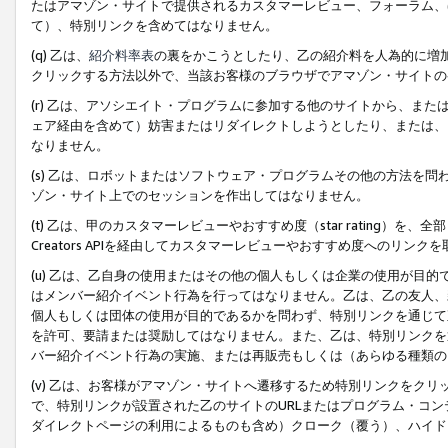
たはアマゾン・サイトで提供されるカスタマーレビュー、フォーラム、
て）、特別リンクを含めてはなりません。
(q) 乙は、
紹介料率表
の裏をかこうとしたり、乙の紹介料を人為的に増
クリックする方法以外で、当該お客様のブラウザでアマゾン・サイトの
(r) 乙は、アソシエイト・プログラムに参加する他のサイトから、ま
ェア経由を含めて）妨害またはリダイレクトしようとしたり、または、
なりません。
(s) 乙は、ロボットまたはソフトウェア・プログラムその他の方法を
ゾン・サイト上でのセッションを作出してはなりません。
(t) 乙は、甲のカスタマーレビューやおすすめ度（star rating
Creators APIを経由してカスタマーレビューやおすすめ度へのリンク
(u) 乙は、乙自身の使用またはその他の個人もしくは企業の使用が目
はメンバー紹介イベント行為を行ってはなりません。乙は、乙の友人、
個人もしくは団体の使用が目的であるかを問わず、特別リンクを通じて
を許可、要請または奨励してはなりません。また、乙は、特別リンクを
バー紹介イベント行為の実施、または再販売もしくは（あらゆる種類の
(v) 乙は、お客様がアマゾン・サイトへ遷移するため特別リンクをク
で、特別リンクが設置された乙のサイトのURLまたはプログラム・コ
ダイレクトページの利用によるものも含め）クローク（覆う）、ハイド