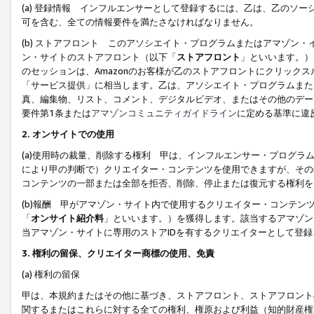
(a) 登録情報 インフルエンサーとして登録するには、乙は、乙のソ
可を含む、全ての情報要件を満たさなければなりません。
(b) ストアフロント このアソシエイト・プログラムまたはアマゾン
ン・サイトのストアフロント（以下「
ストアフロント
」といいます。）
のセッションは、Amazonのお客様が乙のストアフロントにクリック
「サービス提供」に相当します。乙は、アソシエイト・プログラムまた
真、編集物、リスト、コメント、デジタルビデオ、またはその他のデー
要件第1条または
アマゾンコミュニティガイドライン
に定める基準に違
2.
オンサイトでの使用
(a)使用時の裁量、削除する権利 甲は、インフルエンサー・プログラ
により甲の判断で）クリエイター・コンテンツを使用できますが、その
コンテンツの一部または全部を拒否、削除、停止または復元する権利を
(b)報酬 甲がアマゾン・サイト内で使用するクリエイター・コンテン
「
オンサイト紹介料
」といいます。）を獲得します。該当するアマゾン
当アマゾン・サイトに専用のストアIDを有するクリエイターとして登
3.
権利の留保、クリエイター商標の使用、免責
(a) 権利の留保
甲は、本規約またはその他に基づき、ストアフロント、ストアフロント
関するまたはこれらに対する全ての権利、権原および利益（知的財産権