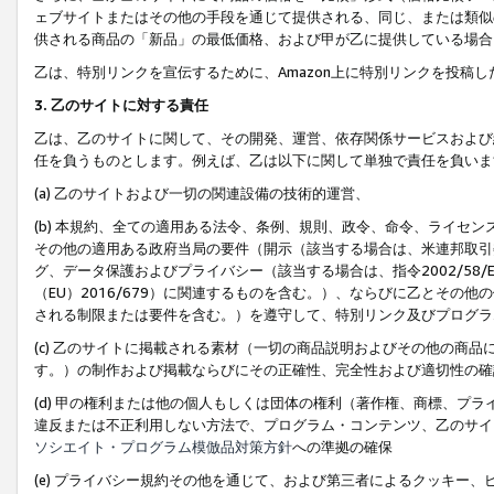
ェブサイトまたはその他の手段を通じて提供される、同じ、または類似
供される商品の「新品」の最低価格、および甲が乙に提供している場合
乙は、特別リンクを宣伝するために、Amazon上に特別リンクを投稿し
3. 乙のサイトに対する責任
乙は、乙のサイトに関して、その開発、運営、依存関係サービスおよび
任を負うものとします。例えば、乙は以下に関して単独で責任を負いま
(a) 乙のサイトおよび一切の関連設備の技術的運営、
(b) 本規約、全ての適用ある法令、条例、規則、政令、命令、ライセ
その他の適用ある政府当局の要件（開示（該当する場合は、米連邦取引
グ、データ保護およびプライバシー（該当する場合は、指令2002/58
（EU）2016/679）に関連するものを含む。）、ならびに乙とそ
される制限または要件を含む。）を遵守して、特別リンク及びプログラ
(c) 乙のサイトに掲載される素材（一切の商品説明およびその他の商
す。）の制作および掲載ならびにその正確性、完全性および適切性の確
(d) 甲の権利または他の個人もしくは団体の権利（著作権、商標、プ
違反または不正利用しない方法で、プログラム・コンテンツ、乙のサイ
ソシエイト・プログラム模倣品対策方針
への準拠の確保
(e) プライバシー規約その他を通じて、および第三者によるクッキー