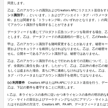
同意します。
乙は、乙のアカウントの識別およびCreators APIにリクエスト送
ント識別子
）」といいます。）およびアソシエイト・タグ・パラメータ（
ID」または関連する「トラッキングID」のいずれかとなります。）の両方
てアカウント識別子を取得することができます
データフィードを通じてプロダクト広告コンテンツを取得する場合、乙は、Cre
とします。乙は、データフィードの承認過程の一部として、乙のFeeds
甲は、乙のアカウント識別子を随時変更することがあります。秘密キー
密およびセキュリティを維持しなければなりません。乙は、乙の秘密キ
せん。公開キーであるアカウント識別子は、秘密ではありません。
乙は、乙のアカウント識別子のもとで行われる全ての活動について、こ
ず、全面的に責任を負います。したがって、乙は、乙以外の者が乙の秘
もしくは盗まれた場合、直ちに甲に連絡しなければなりません。乙は、
タグ・パラメータまたはアカウント識別子を使用してはなりません。
(c) 利用要件
Creators APIまたはPA APIにリクエスト送信を
乙は、下記の要件を遵守することに同意します。
i. 乙は、本ライセンスの条件に従いかつ本ライセンスの条件の明示的
ゾン・サイトの宣伝およびマーケティングならびにアマゾン・サイト上
たはそれ以外の方法で、Creators API、PA API、データフィー