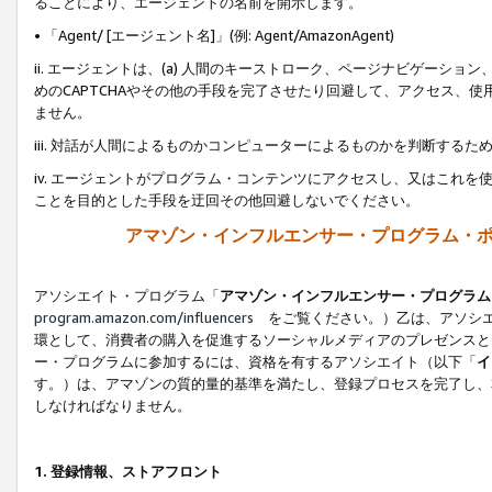
ることにより、エージェントの名前を開示します。
• 「Agent/ [エージェント名]」(例: Agent/AmazonAgent)
ii. エージェントは、(a) 人間のキーストローク、ページナビゲーシ
めのCAPTCHAやその他の手段を完了させたり回避して、アクセス、
ません。
iii. 対話が人間によるものかコンピューターによるものかを判断する
iv. エージェントがプログラム・コンテンツにアクセスし、又はこれ
ことを目的とした手段を迂回その他回避しないでください。
アマゾン・インフルエンサー・プログラム・
アソシエイト・プログラム「
アマゾン・インフルエンサー・プログラム
program.amazon.com/influencers
をご覧ください。）乙は、アソシエ
環として、消費者の購入を促進するソーシャルメディアのプレゼンスと
ー・プログラムに参加するには、資格を有するアソシエイト（以下「
イ
す。）は、アマゾンの質的量的基準を満たし、登録プロセスを完了し、
しなければなりません。
1.
登録情報、ストアフロント