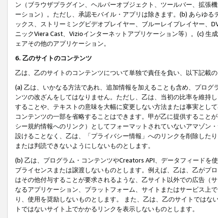
ン（ブラウザプラグイン、ヘルパーオブジェクト、ツールバー、拡張機
ーション）。ただし、承認モバイル・アプリは除きます。(b) あらゆ
ックス、ストリーミングビデオプレイヤー、ブルーレイプレイヤー、DVDプ
ニックViera Cast、Vizioインターネットアプリケーション等）。(
ェアその他のアプリケーション。
6. 乙のサイトのコンテンツ
乙は、乙のサイトのコンテンツについて単独で責任を負い、以下記載の
(a) 乙は、いかなる方法であれ、追加情報を加えることも含め、プロ
ンツの改ざんをしてはなりません。ただし、乙は、当初の比率を維持し
することや、テキストの意味を大幅に変更しない方法または事実として
コンテンツの一部を省略することはできます。甲が乙に提供することが
シー規約情報へのリンク）としてフォーマットされていないアマゾン・
設けることなく、乙は、「プライバシー情報」へのリンクを削除したり
または判読できないようにしないものとします。
(b) 乙は、プログラム・コンテンツやCreators API、データフ
ブライセンスまたは譲渡しないものとします。例えば、乙は、乙がプロ
はその他付与することが要求されるような、乙サイト以外での広告（サ
なるアプリケーション、プラットフォーム、サイトまたはサービス上で
り、使用を奨励しないものとします。 また、乙は、乙のサイトではな
トではないサイト上でかかるリンクを表示しないものとします。