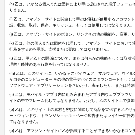
(h) 乙は、いかなる個人または団体により甲に提出された電子フォー
りません。
(i) 乙は、アマゾン・サイトに関連して甲のお客様が使用するアカウ
請、収集、取得、保存、キャッシュ、もしくは使用してはなりません。
(j) 乙は、アマゾン・サイトのボタン、リンクその他の機能を、変更
(k) 乙は、他の個人または団体を代理して、アマゾン・サイトにおい
行為をするのを承認、支援または奨励してはなりません。
(l) 乙は、甲と乙との関係について、または何らかの機能もしくは取
理的可能性のある行為を行ってはなりません。
(m) 乙は、乙のサイトに、いかなるスパイウェア、マルウェア、ウィ
が自身のコンピューター その他の電子デバイスにダウンロードもしく
ソフトウェア・アプリケーションを含めたり、表示したり、または特別
(n) 乙は、モバイル・アプリ内に組み込まれたアプリ内ウェブブラウザ
イトの中でフレーム化してはなりません。ただし、乙のサイト上で参加
(o) 乙は、乙のサイト上の素材と密接に関連して商品を宣伝する乙の
ー・ウィンドウ、トランジショナル・ページ広告またはレイヤー広告内
てはなりません。
(p) 乙は、アマゾン・サイトに乙が掲載することができるいかなるコ