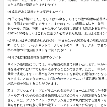
または活動を奨励または含むサイト
(e) 違法行為を奨励または実行するサイト
(f) 子どもを対象にした、もしくは13歳もしくはその他の適用年齢
集、使用または公開するサイト、またはすべての適用ある法令、条例、
制ルール、判決、判断、または子どもの保護に関連する適用ある政府当局の要
6501-6506)もしくはこれらに基づき公布された規則、または児童オ
(g) 甲またはその関連会社の商標や、甲またはその関連会社の商標の
ID、またはソーシャルネットワークサイトのユーザー名、グループ名
甲の商標の非包括的リストをご覧ください。）
(h) その他知的財産権を侵害するサイト
サイトの適切性については、甲が独自の裁量で判断いたします。甲が不
件を遵守すればいつでも再申込みすることができます。ただし、甲が1)
裁量で決定します）に基づき乙のアカウントを解除した場合はいかなる
うとすることはできません。
お問い合わせフォーム
の「運営規約違反に
承認手続を開始することができます。
乙は、アソシエイト・プログラムへの参加申込フォームに記載した情報
メールアドレスその他の連絡先情報および乙のサイトの識別情報などを
せん。甲は、アソシエイト・プログラムおよび本規約に関する通知（も
登録されたその時点で最新の電子メールアドレス宛てに送信することが