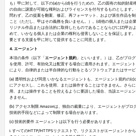
も）甲に対して、以下の(a)から(d)を行うための、乙の固有の知的
の自由に譲渡が可能な権利およびライセンスを付与するものとします。(
問わず、乙の提案を翻案、修正、再フォーマット、および派生作品を制
こと（ただし、甲はその義務を負いません。）。(d)他の個人または企
リジナル作品または合法的に取得したものであることならびに(Z)甲
めて、いかなる個人または企業の権利も侵害しないことを保証します。
要とする支援を甲に対して提供することに同意します。
4. エージェント
本項の条件（以下「
エージェント規約
」といいます。）は、乙がプログ
を使用、許可、有効化又は配置する場合に適用されます。エージェント
により、自律的または半自律的な行動をとるソフトウェアまたはサービ
(a) 透明性および同意 いかなるエージェントも、エージェント規約の
にアクセスし、これを使用、または操作することはできません。さらに、
用、または操作することを控えるように要請した場合、当該エージェン
きません。
(b) アクセス制限 Amazonは、独自の裁量により、エージェント
技術的手段などによって制限する場合があります。
(c) 技術的要件 エージェントは以下を行う必要があります。
i. すべてのHTTP/HTTPSリクエストで、リクエストがエージェ