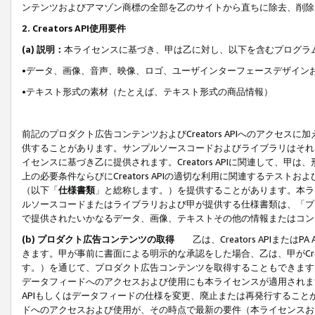
ンテンツおよびアマゾン商標の全部を乙のサイトから直ちに除去、削除
2. Creators API使用要件
(a) 説明：
本ライセンスに基づき、甲は乙に対し、以下を含むプログラ
•データ、画像、音声、映像、ロゴ、ユーザインターフェースデザイン
•テキスト形式の素材（たとえば、テキスト形式の商品情報）
前記のプロダクト広告コンテンツおよびCreators APIへのアクセスに
供することがあります。サンプルソースコードおよびライブラリはそれ
イセンスに基づき乙に提供されます。Creators APIに関連して
上の必要条件ならびにCreators APIの適切な利用に関連するテ
（以下「
仕様書類
」と総称します。）を提供することがあります。本ラ
ルソースコードまたはライブラリおよび甲が提供する仕様書類は、「プ
で提供されたいかなるデータ、画像、テキストその他の情報またはコン
(b) プロダクト広告コンテンツの取得
乙は、Creators APIま
きます。甲が事前に書面による明示的な承認をした場合、乙は、甲がCreator
す。）を通じて、プロダクト広告コンテンツを取得することもできます
データフィードへのアクセスおよび使用にも本ライセンスが適用されます。乙は
APIもしくはデータフィードの仕様を変更、廃止または再発行することがで
ドへのアクセスおよび使用が、その時点で最新の要件（本ライセンスお