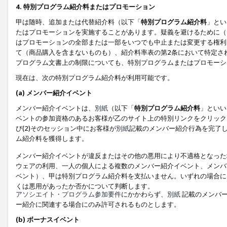
4. 特別プログラム紹介料またはプロモーション
甲は随時、追加または代替紹介料（以下「
特別プログラム紹介料
」とい
たはプロモーションを実施することがあります。疑義を避けるために（
はプロモーションの全部または一部をいつでも中止または変更する権利
て（商品購入を含まないものも）、紹介料率表の第2条において特定さ
プログラム文書上の制限についても、特別プログラムまたはプロモーシ
現在は、次の特別プログラム紹介料が利用可能です。
(a) メンバー紹介イベント
メンバー紹介イベントは、
別紙
（以下「
特別プログラム紹介料
」といい
ベントの参加資格のあるお客様が乙のサイト上の特別リンクをクリック
び(2)そのセッション中にお客様が
別紙
記載のメンバー紹介行為を完了
ム紹介料を獲得します。
メンバー紹介イベントが違反またはその他の悪用により不適格となった
ウェアの利用、一人の個人による複数のメンバー紹介イベント、メンバ
ベント）、甲は特別プログラム紹介料を支払いません。いずれの場合に
くは悪用があったか否かについて判断します。
アソシエイト・プログラム参加要件
にかかわらず、
別紙
記載のメンバー
ー紹介に関連する場合にのみ許可されるものとします。
(b) ボーナスイベント