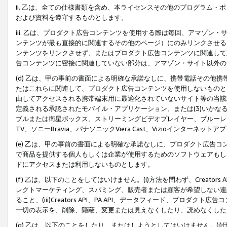
ii. 乙は、全ての仕様書類を含め、本ライセンスその他のプログラム
および資料を遵守するものとします。
iii. 乙は、プロダクト広告コンテンツを使用する際は毎回、アマゾ
ンテンツが最も直接的に関連するその他のページ）にのみリンクさせる
ンテンツをリンクさせず、またはプロダクト広告コンテンツに関連して
告コンテンツに密接に関連していない部分は、アマゾン・サイト以外の
(d) 乙は、甲の事前の書面による明確な承諾なしに、携帯電話その他
たはこれらに関連して、プロダクト広告コンテンツを使用しないものと
由してアクセスされる携帯端末用に最適化されていないサイト等の当該端
定義される承認されたモバイル・アプリケーション、または(3)いか
ブルまたは衛星ボックス、ストリーミングビデオプレイヤー、ブルーレイ
TV、ソニーBravia、パナソニックViera Cast、Vizioインター
(e) 乙は、甲の事前の書面による明確な承諾なしに、プロダクト広告
で商品を提供する個人もしくは企業が使用するためのソフトウェアもしくはその
ドにアクセスまたは利用しないものとします。
(f) 乙は、以下のことをしてはいけません。(i)方法を問わず、Creator
レクトマーケティング、スパミング、販売者または顧客が希望しない連
ること、(iii)Creators API、PA API、データフィード、プ
一切の表示を、削除、隠蔽、変更または見えなくしたり、読めなくした
(g) 乙は、以下のことをしたり、またはしようとしてはいけません。(