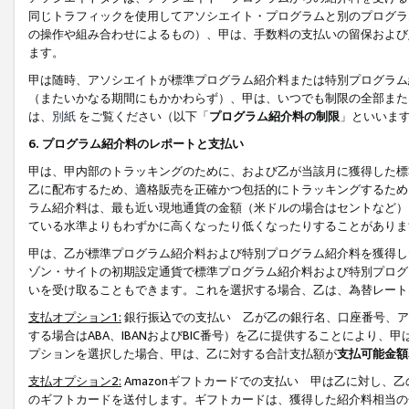
同じトラフィックを使用してアソシエイト・プログラムと別のプログラ
の操作や組み合わせによるもの）、甲は、手数料の支払いの留保および
ます。
甲は随時、アソシエイトが標準プログラム紹介料または特別プログラム
（またいかなる期間にもかかわらず）、甲は、いつでも制限の全部また
は、
別紙
をご覧ください（以下「
プログラム紹介料の制限
」といいま
6. プログラム紹介料のレポートと支払い
甲は、甲内部のトラッキングのために、および乙が当該月に獲得した標
乙に配布するため、適格販売を正確かつ包括的にトラッキングするため
ラム紹介料は、最も近い現地通貨の金額（米ドルの場合はセントなど）
ている水準よりもわずかに高くなったり低くなったりすることがありま
甲は、乙が標準プログラム紹介料および特別プログラム紹介料を獲得し
ゾン・サイトの初期設定通貨で標準プログラム紹介料および特別プログ
いを受け取ることもできます。これを選択する場合、乙は、為替レート
支払オプション1:
銀行振込での支払い 乙が乙の銀行名、口座番号、ア
する場合はABA、IBANおよびBIC番号）を乙に提供することにより
プションを選択した場合、甲は、乙に対する合計支払額が
支払可能金額
支払オプション2:
Amazonギフトカードでの支払い 甲は乙に対し、
のギフトカードを送付します。ギフトカードは、獲得した紹介料相当の