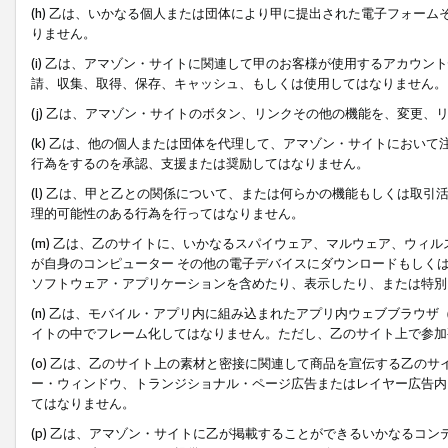
(h) 乙は、いかなる個人または団体により甲に提出された電子フォー
りません。
(i) 乙は、アマゾン・サイトに関連して甲のお客様が使用するアカウ
請、収集、取得、保存、キャッシュ、もしくは使用してはなりません。
(j) 乙は、アマゾン・サイトのボタン、リンクその他の機能を、変更
(k) 乙は、他の個人または団体を代理して、アマゾン・サイトにおい
行為をするのを承認、支援または奨励してはなりません。
(l) 乙は、甲と乙との関係について、または何らかの機能もしくは取
理的可能性のある行為を行ってはなりません。
(m) 乙は、乙のサイトに、いかなるスパイウェア、マルウェア、ウィ
が自身のコンピューター その他の電子デバイスにダウンロードもしく
ソフトウェア・アプリケーションを含めたり、表示したり、または特別
(n) 乙は、モバイル・アプリ内に組み込まれたアプリ内ウェブブラウザ
イトの中でフレーム化してはなりません。ただし、乙のサイト上で参加
(o) 乙は、乙のサイト上の素材と密接に関連して商品を宣伝する乙の
ー・ウィンドウ、トランジショナル・ページ広告またはレイヤー広告内
てはなりません。
(p) 乙は、アマゾン・サイトに乙が掲載することができるいかなるコ