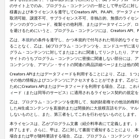
のサイト上でのみ、プログラム・コンテンツの一部として甲が乙に対し
様書および本ライセンスを遵守してCreators API、PA API、
取消可能、譲渡不可、サブライセンス不可、非独占的、無償のライセン
テンツのダウンロード、複製その他利用、またはデータマイニング、ロ
を避けるためにいうと、プログラム・コンテンツには、Creators AP
乙は、
本規約
の条件を遵守し、かつ本規約で付与された明示的なライセ
ることなく、乙は、(a)プログラム・コンテンツを、エンドユーザに
グラム・コンテンツに対してまたはこれに関連してリンクしたり、アマ
サイトのうちプログラム・コンテンツに密接に関連しない部分には、ア
コンテンツを、アマゾン・サイトの関連の商品詳細ページまたは他の関
Creators APIまたはデータフィードを利用することにより、乙は、
その他の情報およびコンテンツにアクセスすることができます。乙がこ
ためにCreators APIまたはデータフィードを利用する場合、乙は、こ
ィード（または同等のサービス）に適用されるライセンス契約の規定を
乙は、プログラム・コンテンツを使用して、知的財産権その他法的権利
したAI生成コンテンツを直接的または間接的に大規模言語モデル、マ
しないものとし、また、第三者をしてこれを行わせないものとします。
本ライセンスは、乙がプログラム文書（紹介料率表にて定義します。）
終了します。さらに、甲は、乙に対して書面で通知することにより、本
場合または甲が随時要請する場合、乙は、プログラム・コンテンツ（Cre