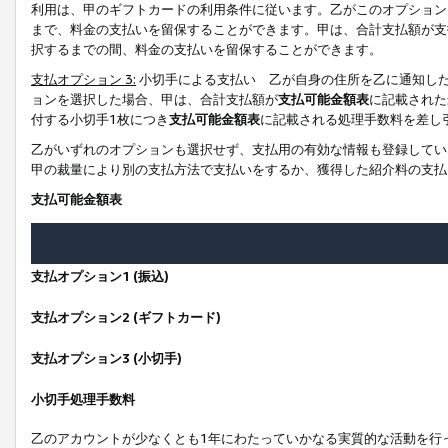
利用は、甲のギフトカードの利用条件に従います。乙がこのオプション
まで、料金の支払いを留保することができます。甲は、合計支払額が支
択するまでの間、料金の支払いを留保することができます。
支払オプション 3:
小切手による支払い 乙が自身の住所を乙に通知し
ョンを選択した場合、甲は、合計支払額が
支払可能金額表
に記載された
付する小切手1枚につき
支払可能金額表
に記載される処理手数料を差し
乙がいずれのオプションも選択せず、支払用の有効な情報も登録してい
甲の裁量により別の支払方法で支払いをするか、獲得した紹介料の支払
支払可能金額表
支払オプション1 (振込)
支払オプション2 (ギフトカード)
支払オプション3 (小切手)
小切手処理手数料
乙のアカウントが少なくとも1年にわたっていかなる実質的な活動を行