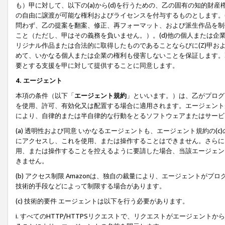
も）甲に対して、以下の(a)から(d)を行うための、乙の固有の知的
の自由に譲渡が可能な権利およびライセンスを付与するものとします。(
問わず、乙の提案を翻案、修正、再フォーマット、および派生作品を制
こと（ただし、甲はその義務を負いません。）。(d)他の個人または企
リジナル作品または合法的に取得したものであることならびに(Z)甲
めて、いかなる個人または企業の権利も侵害しないことを保証します。
要とする支援を甲に対して提供することに同意します。
4. エージェント
本項の条件（以下「
エージェント規約
」といいます。）は、乙がプログ
を使用、許可、有効化又は配置する場合に適用されます。エージェント
により、自律的または半自律的な行動をとるソフトウェアまたはサービ
(a) 透明性および同意 いかなるエージェントも、エージェント規約の
にアクセスし、これを使用、または操作することはできません。さらに、
用、または操作することを控えるように要請した場合、当該エージェン
きません。
(b) アクセス制限 Amazonは、独自の裁量により、エージェント
技術的手段などによって制限する場合があります。
(c) 技術的要件 エージェントは以下を行う必要があります。
i. すべてのHTTP/HTTPSリクエストで、リクエストがエージェ