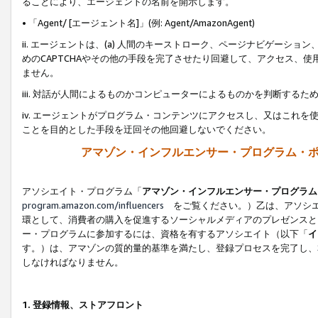
ることにより、エージェントの名前を開示します。
• 「Agent/ [エージェント名]」(例: Agent/AmazonAgent)
ii. エージェントは、(a) 人間のキーストローク、ページナビゲーシ
めのCAPTCHAやその他の手段を完了させたり回避して、アクセス、
ません。
iii. 対話が人間によるものかコンピューターによるものかを判断する
iv. エージェントがプログラム・コンテンツにアクセスし、又はこれ
ことを目的とした手段を迂回その他回避しないでください。
アマゾン・インフルエンサー・プログラム・
アソシエイト・プログラム「
アマゾン・インフルエンサー・プログラム
program.amazon.com/influencers
をご覧ください。）乙は、アソシエ
環として、消費者の購入を促進するソーシャルメディアのプレゼンスと
ー・プログラムに参加するには、資格を有するアソシエイト（以下「
イ
す。）は、アマゾンの質的量的基準を満たし、登録プロセスを完了し、
しなければなりません。
1.
登録情報、ストアフロント