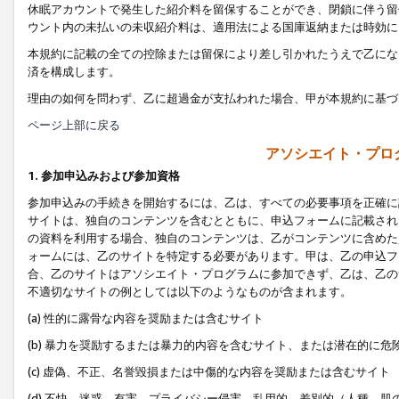
休眠アカウントで発生した紹介料を留保することができ、閉鎖に伴う留
ウント内の未払いの未収紹介料は、適用法による国庫返納または時効に
本規約に記載の全ての控除または留保により差し引かれたうえで乙にな
済を構成します。
理由の如何を問わず、乙に超過金が支払われた場合、甲が本規約に基づ
ページ上部に戻る
アソシエイト・プロ
1. 参加申込みおよび参加資格
参加申込みの手続きを開始するには、乙は、すべての必要事項を正確に
サイトは、独自のコンテンツを含むとともに、申込フォームに記載され
の資料を利用する場合、独自のコンテンツは、乙がコンテンツに含めた
ォームには、乙のサイトを特定する必要があります。甲は、乙の申込フ
合、乙のサイトはアソシエイト・プログラムに参加できず、乙は、乙の
不適切なサイトの例としては以下のようなものが含まれます。
(a) 性的に露骨な内容を奨励または含むサイト
(b) 暴力を奨励するまたは暴力的内容を含むサイト、または潜在的に
(c) 虚偽、不正、名誉毀損または中傷的な内容を奨励または含むサイト
(d) 不快、迷惑、有害、プライバシー侵害、乱用的、差別的（人種、