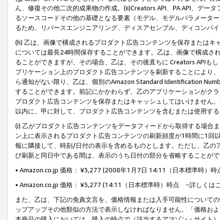
ん、修復その他二次的成果物の作成。(ii)Creators API、PA 
るソースコードその他の基礎となる要素（モデル、モデルパラメーター
るため、リバースエンジニアリング、ディスアセンブル、ディコンパイ
(h) 乙は、画像で構成されるプロダクト広告コンテンツを保存または
については最長24時間保存することができます。乙は、画像で構成さ
ることができますが、その場合、乙は、その後直ちに Creators AP
プリケーション上のプロダクト広告コンテンツを刷新することにより、
ら通知がない限り、乙は、個別のAmazon Standard Identification Nu
することができます。前記にかかわらず、乙のアプリケーションがクラ
プロダクト広告コンテンツを保存またはキャッシュしてはいけません。
以内に、甲に対して、プロダクト広告コンテンツを含むまたは使用する
(i) 乙がプロダクト広告コンテンツをデータフィードから取得する場合または
ン上に表示されるプロダクト広告コンテンツの刷新頻度が1時間に1回
報に隣接して、時刻/日付の表示を含めるものとします。ただし、乙の
び刷新と同日中である間は、表示のうち日付の部分を省略することがで
• Amazon.co.jp 価格： ¥3,277 (2008年1月7日 14:11（日本標準
• Amazon.co.jp 価格： ¥3,277 (14:11（日本標準時）時点 −詳しくは
また、乙は、下記の免責文言を、価格情報または入手可能性についての
ップアップその他類似の方法で表示しなければなりません。「価格およ
本商品の購入においては、購入の時点で（該当するアマゾン・サイト）