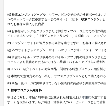
(d) 検索エンジン（グーグル、ヤフー、ビングその他の検索ポータル
ンのネットワークに参加する一切のサイト）（以下「
検索エンジン
」と
れたお客様が購入した商品、
(e) お客様がリンクをクリックまたは仲介ウェブページ上でその他の
イトに送るリンク（「
リダイレクト・リンク
」）を経由して、アマゾン
(f) アマゾン・サイトに適用される条件を遵守せずに、お客様に購入さ
(g) 乙のサイトからアマゾン・サイトへのリンクが適正にフォーマッ
(h) 承認モバイル・アプリ以外のモバイル・アプリ内の特別リンクまたはC
ツールにより提供されたものではない承認モバイル・アプリ内の特別リ
(i) メンバー紹介イベントの対象商品（関連する特別プログラム紹介料と
(j) 本規約で別途定めのない限り、サブスクリプションとして購入され
(k) 商品一覧ページに掲載されていない発表前の商品や予約開始前の商
3. 標準プログラム紹介料
甲は乙に対し、本紹介料率表に記載された制限および
本規約
を遵守す
す。）を支払います。紹介料は、適格収入のパーセンテージとして計算