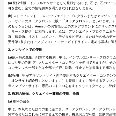
(a) 登録情報 インフルエンサーとして登録するには、乙は、乙のソ
可を含む、全ての情報要件を満たさなければなりません。
(b) ストアフロント このアソシエイト・プログラムまたはアマゾン
ン・サイトのストアフロント（以下「
ストアフロント
」といいます。）
のセッションは、Amazonのお客様が乙のストアフロントにクリック
「サービス提供」に相当します。乙は、アソシエイト・プログラムまた
真、編集物、リスト、コメント、デジタルビデオ、またはその他のデー
要件第1条または
アマゾンコミュニティガイドライン
に定める基準に違
2.
オンサイトでの使用
(a)使用時の裁量、削除する権利 甲は、インフルエンサー・プログラ
により甲の判断で）クリエイター・コンテンツを使用できますが、その
コンテンツの一部または全部を拒否、削除、停止または復元する権利を
(b)報酬 甲がアマゾン・サイト内で使用するクリエイター・コンテン
「
オンサイト紹介料
」といいます。）を獲得します。該当するアマゾン
当アマゾン・サイトに専用のストアIDを有するクリエイターとして登
3.
権利の留保、クリエイター商標の使用、免責
(a) 権利の留保
甲は、本規約またはその他に基づき、ストアフロント、ストアフロント
関するまたはこれらに対する全ての権利、権原および利益（知的財産権