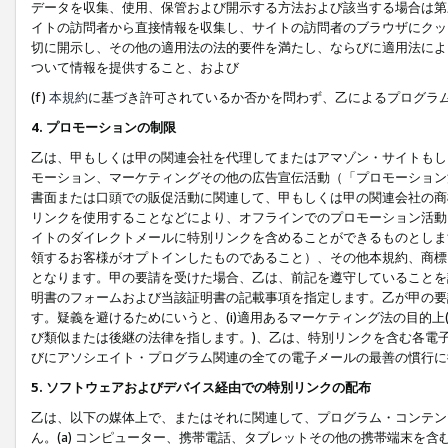
データを収集、使用、保管および開示する方法および該当する場合は第
イトの訪問者から直接情報を収集し、サイトの訪問者のブラウザにクッ
切に開示し、その他の適用法の法的要件を満たし、ならびに適用法によ
ついて情報を提供すること、および
(f)
本規約
に基づき許可されているか否かを問わず、乙によるプログラ
4. プロモーションの制限
乙は、甲もしくは甲の関連会社を代理してまたはアマゾン・サイトもし
モーション、マーケティングその他の広告宣伝活動（「プロモーション
書面または口頭での販促活動に関連して、甲もしくは甲の関連会社の商
リンクを使用することなどにより、オフラインでのプロモーション活動
イトのダイレクトメールに特別リンクを含めることができるものとしま
領するお客様がオプトインしたものであること）、その他本規約、商標
となります。甲の要請を受けた場合、乙は、前記を遵守していることを
明書のフォームおよび当該証明書の記載事項を指定します。乙が甲の要
す。疑義を避けるためにいうと、(i)適用あるマーケティング法の目的上(例
び類似または後継の法律を指します。)、乙は、特別リンクを含む各電子
びにアソシエイト・プログラム関連の全ての電子メールの最善の慣行に
5. ソフトウェアおよびデバイス経由での特別リンクの配布
乙は、以下の媒体上で、またはそれに関連して、プログラム・コンテン
ん。(a) コンピューター、携帯電話、タブレットその他の携帯端末を