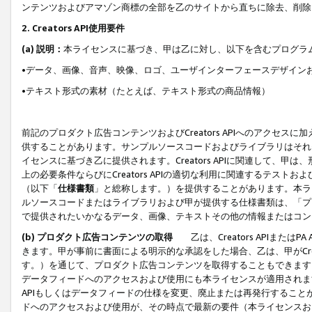
ンテンツおよびアマゾン商標の全部を乙のサイトから直ちに除去、削除
2. Creators API使用要件
(a) 説明：
本ライセンスに基づき、甲は乙に対し、以下を含むプログラ
•データ、画像、音声、映像、ロゴ、ユーザインターフェースデザイン
•テキスト形式の素材（たとえば、テキスト形式の商品情報）
前記のプロダクト広告コンテンツおよびCreators APIへのアクセスに
供することがあります。サンプルソースコードおよびライブラリはそれ
イセンスに基づき乙に提供されます。Creators APIに関連して
上の必要条件ならびにCreators APIの適切な利用に関連するテ
（以下「
仕様書類
」と総称します。）を提供することがあります。本ラ
ルソースコードまたはライブラリおよび甲が提供する仕様書類は、「プ
で提供されたいかなるデータ、画像、テキストその他の情報またはコン
(b) プロダクト広告コンテンツの取得
乙は、Creators APIま
きます。甲が事前に書面による明示的な承認をした場合、乙は、甲がCreator
す。）を通じて、プロダクト広告コンテンツを取得することもできます
データフィードへのアクセスおよび使用にも本ライセンスが適用されます。乙は
APIもしくはデータフィードの仕様を変更、廃止または再発行することがで
ドへのアクセスおよび使用が、その時点で最新の要件（本ライセンスお