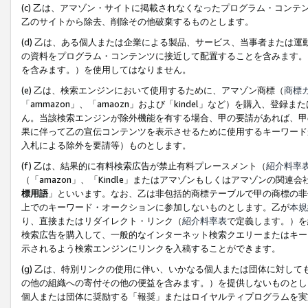
(c) 乙は、アマゾン・サイトに掲載されなくなったプログラム・コン
乙のサイトから除去、削除その他破棄するものとします。
(d) 乙は、ある個人または企業による製品、サービス、当事者または
の資料をプログラム・コンテンツに接近して配置することを含みます。
を含みます。）を使用してはなりません。
(e) 乙は、検索エンジンにおいて使用するために、アマゾン商標（
商標
「ammazon」、「amaozn」および「kindel」など）を購入
ん。当該検索エンジンが除外機能を有する場合、甲の要請があれば、甲
果に伴って乙の宣伝コンテンツを表示させるために使用するキーワード
入札による除外を要請等）ものとします。
(f) 乙は、結果的に有料検索広告が禁止有料プレースメント（
紹介料率
（「amazon」、「Kindle」またはアマゾンもしくはアマゾンの
標用語
」といいます。なお、乙は非包括的商標テーブルで甲の商標の非
上でのキーワード・オークションに参加しないものとします。乙が
本規
り、直接またはリダイレクト・リンク（
紹介料率表
で定義します。）を
検索広告を購入して、一般的なインターネット検索クエリーまたはキー
示されるよう検索エンジンにリンクを入稿することができます。
(g) 乙は、特別リンクの使用に伴い、いかなる個人または団体に対し
の他の組織への寄付その他の便益を含みます。）を提供しないものとし
個人または団体に奨励する「報奨」またはロイヤルティプログラムを実