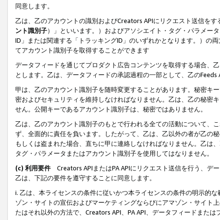
同意します。
乙は、乙のアカウントの識別およびCreators APIにリクエスト送
ント識別子
）」といいます。）およびアソシエイト・タグ・パラメータ（
ID」または関連する「トラッキングID」のいずれかとなります。）の両方
てアカウント識別子を取得することができます
データフィードを通じてプロダクト広告コンテンツを取得する場合、乙は、Cre
とします。乙は、データフィードの承認過程の一部として、乙のFeeds
甲は、乙のアカウント識別子を随時変更することがあります。秘密キー
密およびセキュリティを維持しなければなりません。乙は、乙の秘密キ
せん。公開キーであるアカウント識別子は、秘密ではありません。
乙は、乙のアカウント識別子のもとで行われる全ての活動について、こ
ず、全面的に責任を負います。したがって、乙は、乙以外の者が乙の秘
もしくは盗まれた場合、直ちに甲に連絡しなければなりません。乙は、
タグ・パラメータまたはアカウント識別子を使用してはなりません。
(c) 利用要件
Creators APIまたはPA APIにリクエスト送信を
乙は、下記の要件を遵守することに同意します。
i. 乙は、本ライセンスの条件に従いかつ本ライセンスの条件の明示的
ゾン・サイトの宣伝およびマーケティングならびにアマゾン・サイト上
たはそれ以外の方法で、Creators API、PA API、データフィー