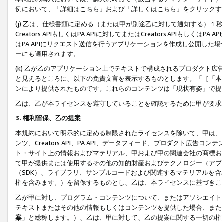
例において、「詳細はこちら」および「詳しくはこちら」をクリックす
(j) 乙は、仕様書類に定める（または甲が別途乙に対して通知する）
Creators APIもしくはPA APIに対してまたはCreators APIもしく
はPA APIにリクエスト送信を行うアプリケーションを作成し公開し
ーにも適用されます。
(k) 乙が乙のアプリケーション上でテキストで構成されるプロダクト
と見えるところに、以下の免責文言を表示するものとします。「［「本
ンにより提供されたものです。これらのコンテンツは「現状有姿」で提
乙は、乙が本ライセンスを遵守していることを確認するために甲が要求
3. 権利留保、乙の提案
本規約において明示的に定める制限されたライセンスを除いて、甲は、
ンツ、Creators API、PA API、データフィード、プロダクト
ト・サイト上の情報およびマテリアル、甲および甲の関連会社の商標お
て甲が提供または使用するその他の知的財産およびテクノロジー（アプ
（SDK）、ライブラリ、サンプルコードおよび関連するマテリアルを
権を含みます。）を留保するものとし、乙は、本ライセンスに基づきこ
乙が甲に対し、プログラム・コンテンツについて、またはアソシエイト
テキストまたはその他の情報もしくはコンテンツを提供した場合、また
案
」と総称します。）、乙は、甲に対して、乙の提案に関する一切の権