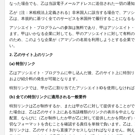
なった場合でも、乙は当該電子メールアドレスに送信された一切の通知
乙が［注：米租税法上定義される］非米国人に該当する場合で、アソシ
乙は、本規約に基づく全てのサービスを米国外で履行することになるも
アソシエイト・プログラムへの参加は無料であり、甲はアソシエイト・
ます。甲はいかなる企業に対しても、甲のアソシエイトに対して有料の
のため、このような企業が（アマゾンの名前を利用しようとする企業で
い。
2. 乙のサイト上のリンク
(a) 特別リンク
乙はアソシエイト・プログラムに申し込んだ後、乙のサイト上に特別リ
および紹介料の発生が可能となります。
特別リンクでは、甲が乙に割り当てたアソシエイトIDを使用しなけれ
(b) 全ての特別リンクに適用される一般要件
特別リンクは乙が制作するか、または甲が乙に対して提供することがで
た場合は、乙は乙のサイト上にある当該種類のリンクの表示を中止しな
配置、ならびに（乙が制作したか甲が乙に対して提供したかを問わず）
切なフォーマットを含むことを確認する責任を単独で負います。乙は、
別リンクは、乙のサイトから直接アクセスしなければなりません。例えば、