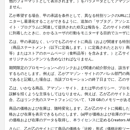
他のフォーマットとして表示されます。）をパラメータとしてアマゾン
ません。
乙が希望する場合、甲の承認を条件として、異なる特別リンクのURL
ニターし最適化することができるように、追加の「サブタグ」アソシエ
イト・プログラムに関連して提供されたID又は報告を、乙のサイトの
に到着したときに、かかるユーザの行動をモニターする目的でユーザに
乙は、甲の承認なく、いつでも乙のサイトに商品（および関連する特別
（商品ステートメント（以下に定義します。）に定義されたとおり）商
等）またはストアのホームページ（食料品等）を含みます。）と乙サイ
オリジナルコンテンツも含めなければなりません。
期間限定のプロモーションへのリンクおよび関連の紹介部分は、該当す
するものとします。例えば、乙がアマゾン・サイトのアパレル部門の商
であると記載した場合は、当該プロモーションの終了日までに、乙のサ
乙は、いかなる商品、アマゾン・サイト、または甲のポリシー、プロモ
誤解を招くような主張をしてはなりません。例えば、乙が乙のサイト上に
合、乙はリンク先のスマートフォンについて、128 GBのメモリーが
商品の価格および在庫は、随時変化します。乙が乙のサイトに掲載した
格および在庫を表示できるものとします。(a)甲が価格および在庫のデータを
の価格および在庫のデータを取得し、
本ライセンス
に定めるCreator
さらに、乙が乙のサイトにて商品の価格を「比較」形式（価格比較ツー