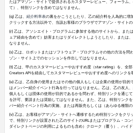
たはアマゾン・サイトで提供されるカスタマーレビュー、フォーラム、
て）、特別リンクを含めてはなりません。
(q) 乙は、
紹介料率表
の裏をかこうとしたり、乙の紹介料を人為的に増
クリックする方法以外で、当該お客様のブラウザでアマゾン・サイトの
(r) 乙は、アソシエイト・プログラムに参加する他のサイトから、ま
ェア経由を含めて）妨害またはリダイレクトしようとしたり、または、
なりません。
(s) 乙は、ロボットまたはソフトウェア・プログラムその他の方法を
ゾン・サイト上でのセッションを作出してはなりません。
(t) 乙は、甲のカスタマーレビューやおすすめ度（star rating
Creators APIを経由してカスタマーレビューやおすすめ度へのリンク
(u) 乙は、乙自身の使用またはその他の個人もしくは企業の使用が目
はメンバー紹介イベント行為を行ってはなりません。乙は、乙の友人、
個人もしくは団体の使用が目的であるかを問わず、特別リンクを通じて
を許可、要請または奨励してはなりません。また、乙は、特別リンクを
バー紹介イベント行為の実施、または再販売もしくは（あらゆる種類の
(v) 乙は、お客様がアマゾン・サイトへ遷移するため特別リンクをク
で、特別リンクが設置された乙のサイトのURLまたはプログラム・コ
ダイレクトページの利用によるものも含め）クローク（覆う）、ハイド