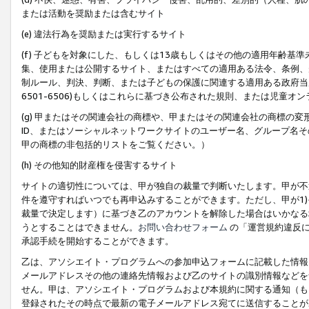
または活動を奨励または含むサイト
(e) 違法行為を奨励または実行するサイト
(f) 子どもを対象にした、もしくは13歳もしくはその他の適用年齢
集、使用または公開するサイト、またはすべての適用ある法令、条例、
制ルール、判決、判断、または子どもの保護に関連する適用ある政府当局の要
6501-6506)もしくはこれらに基づき公布された規則、または児童オ
(g) 甲またはその関連会社の商標や、甲またはその関連会社の商標の
ID、またはソーシャルネットワークサイトのユーザー名、グループ名
甲の商標の非包括的リストをご覧ください。）
(h) その他知的財産権を侵害するサイト
サイトの適切性については、甲が独自の裁量で判断いたします。甲が不
件を遵守すればいつでも再申込みすることができます。ただし、甲が1)
裁量で決定します）に基づき乙のアカウントを解除した場合はいかなる
うとすることはできません。
お問い合わせフォーム
の「運営規約違反に
承認手続を開始することができます。
乙は、アソシエイト・プログラムへの参加申込フォームに記載した情報
メールアドレスその他の連絡先情報および乙のサイトの識別情報などを
せん。甲は、アソシエイト・プログラムおよび本規約に関する通知（も
登録されたその時点で最新の電子メールアドレス宛てに送信することが