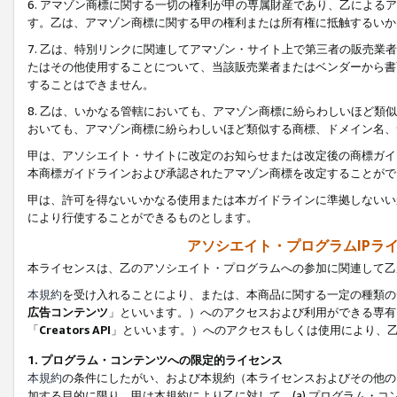
6. アマゾン商標に関する一切の権利が甲の専属財産であり、乙によ
す。乙は、アマゾン商標に関する甲の権利または所有権に抵触するいか
7. 乙は、特別リンクに関連してアマゾン・サイト上で第三者の販売
たはその他使用することについて、当該販売業者またはベンダーから書
することはできません。
8. 乙は、いかなる管轄においても、アマゾン商標に紛らわしいほど
おいても、アマゾン商標に紛らわしいほど類似する商標、ドメイン名、
甲は、アソシエイト・サイトに改定のお知らせまたは改定後の商標ガイ
本商標ガイドラインおよび承認されたアマゾン商標を改定することがで
甲は、許可を得ないいかなる使用または本ガイドラインに準拠しないい
により行使することができるものとします。
アソシエイト・プログラムIPラ
本ライセンスは、乙のアソシエイト・プログラムへの参加に関連して乙
本規約
を受け入れることにより、または、本商品に関する一定の種類の
広告コンテンツ
」といいます。）へのアクセスおよび利用ができる専有
「
Creators API
」といいます。）へのアクセスもしくは使用により、
1. プログラム・コンテンツへの限定的ライセンス
本規約
の条件にしたがい、および本規約（本ライセンスおよびその他の
加する目的に限り、甲は本規約により乙に対して、(a) プログラム・コ