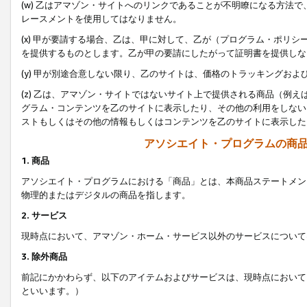
(w) 乙はアマゾン・サイトへのリンクであることが不明瞭になる方法
レースメントを使用してはなりません。
(x) 甲が要請する場合、乙は、甲に対して、乙が（プログラム・ポリ
を提供するものとします。乙が甲の要請にしたがって証明書を提供しな
(y) 甲が別途合意しない限り、乙のサイトは、価格のトラッキングお
(z) 乙は、アマゾン・サイトではないサイト上で提供される商品（例
グラム・コンテンツを乙のサイトに表示したり、その他の利用をしない
ストもしくはその他の情報もしくはコンテンツを乙のサイトに表示した
アソシエイト・プログラムの商
1. 商品
アソシエイト・プログラムにおける「商品」とは、本商品ステートメン
物理的またはデジタルの商品を指します。
2. サービス
現時点において、アマゾン・ホーム・サービス以外のサービスについて
3. 除外商品
前記にかかわらず、以下のアイテムおよびサービスは、現時点において
といいます。）