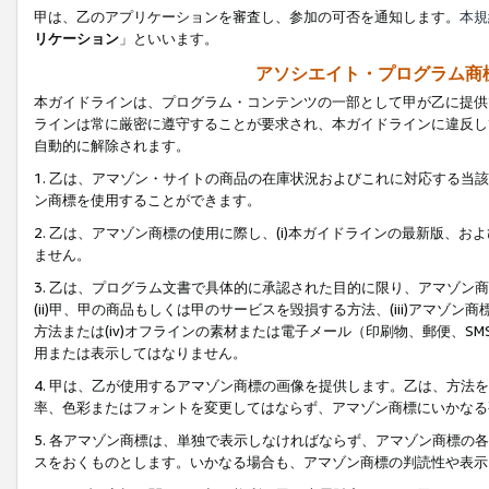
甲は、乙のアプリケーションを審査し、参加の可否を通知します。
本規
リケーション
」といいます。
アソシエイト・プログラム商
本ガイドラインは、プログラム・コンテンツの一部として甲が乙に提供
ラインは常に厳密に遵守することが要求され、本ガイドラインに違反し
自動的に解除されます。
1. 乙は、アマゾン・サイトの商品の在庫状況およびこれに対応する
ン商標を使用することができます。
2. 乙は、アマゾン商標の使用に際し、(i)本ガイドラインの最新版、およ
ません。
3. 乙は、プログラム文書で具体的に承認された目的に限り、アマゾン
(ii)甲、甲の商品もしくは甲のサービスを毀損する方法、(iii)アマ
方法または(iv)オフラインの素材または電子メール（印刷物、郵便、S
用または表示してはなりません。
4. 甲は、乙が使用するアマゾン商標の画像を提供します。乙は、方
率、色彩またはフォントを変更してはならず、アマゾン商標にいかなる
5. 各アマゾン商標は、単独で表示しなければならず、アマゾン商標
スをおくものとします。いかなる場合も、アマゾン商標の判読性や表示