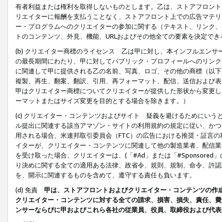
有者利益または権利を取得しないものとします。乙は、ストアフロントに
リエイターに報酬を支払うことなく、ストアフロント上での広告マテリア
ー・プログラムへのクリエイターの参加に関する（テキスト、リンク、
トのコンテンツ、外見、機能、URLおよびその他全ての要素を決定で
(b) クリエイター商標のライセンス 乙は甲に対し、本インフルエン
の最長期間にわたり、甲に対してパブリック・プロフィールへのリンク
に関連して甲に提供される乙の名前、写真、ロゴ、その他の商標（以下
複製、再生、翻案、翻訳、引用、再フォーマット、配信、送信および表
甲はクリエイター商標についてクリエイターが提供した形状から変更し
ーマットまたはサイズ変更を目的とする場合を除きます。）
(c) クリエイター・コンテンツおよびサイト 疑義を避けるためにい
ル提出に関連する該当アマゾン・サイトの利用規約の規定に従い、かつ、
用される場合、米連邦取引委員会（FTC）の広告における推奨・証言
イターが、クリエイター・コンテンツに関連して他の製造業者、配信業
を受け取った場合、クリエイターは、(「#Ad」または「#Sponsor
り決めに関する全ての適用ある法律、政省令、規則、規制、命令、許認
を、開示に関連するものを含めて、遵守する責任も負います。
(d) 免責
甲は、ストアフロントおよびクリエイター・コンテンツの作
クリエイター・コンテンツに対する全ての請求、損害、損失、責任、費
ンサーならびに甲およびこれら各社の従業員、役員、取締役および代表