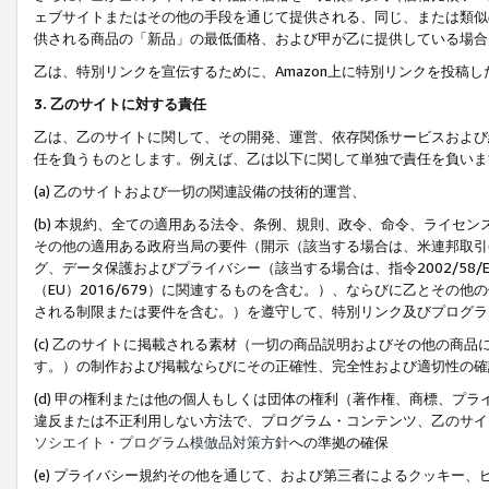
ェブサイトまたはその他の手段を通じて提供される、同じ、または類似
供される商品の「新品」の最低価格、および甲が乙に提供している場合
乙は、特別リンクを宣伝するために、Amazon上に特別リンクを投稿し
3. 乙のサイトに対する責任
乙は、乙のサイトに関して、その開発、運営、依存関係サービスおよび
任を負うものとします。例えば、乙は以下に関して単独で責任を負いま
(a) 乙のサイトおよび一切の関連設備の技術的運営、
(b) 本規約、全ての適用ある法令、条例、規則、政令、命令、ライセ
その他の適用ある政府当局の要件（開示（該当する場合は、米連邦取引
グ、データ保護およびプライバシー（該当する場合は、指令2002/58
（EU）2016/679）に関連するものを含む。）、ならびに乙とそ
される制限または要件を含む。）を遵守して、特別リンク及びプログラ
(c) 乙のサイトに掲載される素材（一切の商品説明およびその他の商
す。）の制作および掲載ならびにその正確性、完全性および適切性の確
(d) 甲の権利または他の個人もしくは団体の権利（著作権、商標、プ
違反または不正利用しない方法で、プログラム・コンテンツ、乙のサイ
ソシエイト・プログラム模倣品対策方針
への準拠の確保
(e) プライバシー規約その他を通じて、および第三者によるクッキー