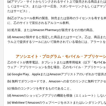
(a)アマゾン・サイトからリンクされるサイト上で販売される商品またはサ
しくはサービス、またはバナー広告、スポンサーリンクもしくはアマゾ
たはサービス）、
(b)乙がアルコール飲料の製造、卸売または頒布のライセンスを有す
に、乙のサイトで宣伝されるアルコール飲料、
(c) 処方薬、またはAmazon Pharmacyが販売するその他の商品、
(d) Amazonが除外すると指定した商品またはサービス。乙は、商品また
ラル上で提供するツールにおいて除外されている場合には、アラートを
アソシエイト・プログラム・モバイル・アプリケー
乙のサイトが携帯電話、タブレットまたは携帯用端末（以下「
モバイル
ウェア・アプリケーションを含む場合、乙のモバイル・アプリケーショ
(a) Google Play、AppleまたはAmazonアプリストアのいずれかで
(b) 無料でダウンロードでき、Amazonへの全てのリンクに無料でアク
(c) 独自のコンテンツを有するものであること、
(d) Amazonのショッピングアプリの機能を模倣（エミュレート）しな
(e) WebViewでAmazonのウェブページをホストまたはレンダリング