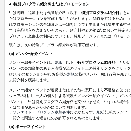
4. 特別プログラム紹介料またはプロモーション
甲は随時、追加または代替紹介料（以下「
特別プログラム紹介料
」とい
たはプロモーションを実施することがあります。疑義を避けるために（
はプロモーションの全部または一部をいつでも中止または変更する権利
て（商品購入を含まないものも）、紹介料率表の第2条において特定さ
プログラム文書上の制限についても、特別プログラムまたはプロモーシ
現在は、次の特別プログラム紹介料が利用可能です。
(a) メンバー紹介イベント
メンバー紹介イベントは、
別紙
（以下「
特別プログラム紹介料
」といい
ベントの参加資格のあるお客様が乙のサイト上の特別リンクをクリック
び(2)そのセッション中にお客様が
別紙
記載のメンバー紹介行為を完了
ム紹介料を獲得します。
メンバー紹介イベントが違反またはその他の悪用により不適格となった
ウェアの利用、一人の個人による複数のメンバー紹介イベント、メンバ
ベント）、甲は特別プログラム紹介料を支払いません。いずれの場合に
くは悪用があったか否かについて判断します。
アソシエイト・プログラム参加要件
にかかわらず、
別紙
記載のメンバー
ー紹介に関連する場合にのみ許可されるものとします。
(b) ボーナスイベント