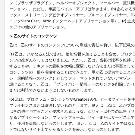
ン（ブラウザプラグイン、ヘルパーオブジェクト、ツールバー、拡張機
ーション）。ただし、承認モバイル・アプリは除きます。(b) あらゆ
ックス、ストリーミングビデオプレイヤー、ブルーレイプレイヤー、DVDプ
ニックViera Cast、Vizioインターネットアプリケーション等）。(
ェアその他のアプリケーション。
6. 乙のサイトのコンテンツ
乙は、乙のサイトのコンテンツについて単独で責任を負い、以下記載の
(a) 乙は、いかなる方法であれ、追加情報を加えることも含め、プロ
ンツの改ざんをしてはなりません。ただし、乙は、当初の比率を維持し
することや、テキストの意味を大幅に変更しない方法または事実として
コンテンツの一部を省略することはできます。甲が乙に提供することが
シー規約情報へのリンク）としてフォーマットされていないアマゾン・
設けることなく、乙は、「プライバシー情報」へのリンクを削除したり
または判読できないようにしないものとします。
(b) 乙は、プログラム・コンテンツやCreators API、データフ
ブライセンスまたは譲渡しないものとします。例えば、乙は、乙がプロ
はその他付与することが要求されるような、乙サイト以外での広告（サ
なるアプリケーション、プラットフォーム、サイトまたはサービス上で
り、使用を奨励しないものとします。 また、乙は、乙のサイトではな
トではないサイト上でかかるリンクを表示しないものとします。