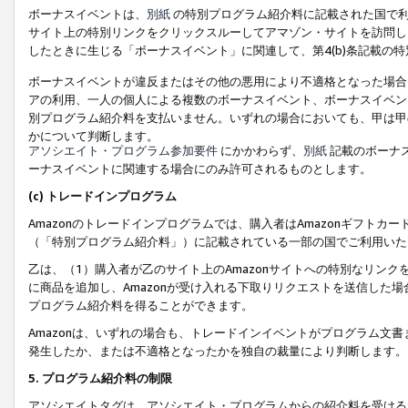
ボーナスイベントは、
別紙
の特別プログラム紹介料に記載された国で利
サイト上の特別リンクをクリックスルーしてアマゾン・サイトを訪問した
したときに生じる「ボーナスイベント」に関連して、第4(b)条記載の
ボーナスイベントが違反またはその他の悪用により不適格となった場合
アの利用、一人の個人による複数のボーナスイベント、ボーナスイベン
別プログラム紹介料を支払いません。いずれの場合においても、甲は甲
かについて判断します。
アソシエイト・プログラム参加要件
にかかわらず、
別紙
記載のボーナ
ーナスイベントに関連する場合にのみ許可されるものとします。
(c) トレードインプログラム
Amazonのトレードインプログラムでは、購入者はAmazonギフト
（「特別プログラム紹介料」）に記載されている一部の国でご利用いた
乙は、（1）購入者が乙のサイト上のAmazonサイトへの特別なリン
に商品を追加し、Amazonが受け入れる下取りリクエストを送信した場
プログラム紹介料を得ることができます。
Amazonは、いずれの場合も、トレードインイベントがプログラム文書
発生したか、または不適格となったかを独自の裁量により判断します。
5. プログラム紹介料の制限
アソシエイトタグは、アソシエイト・プログラムからの紹介料を受ける