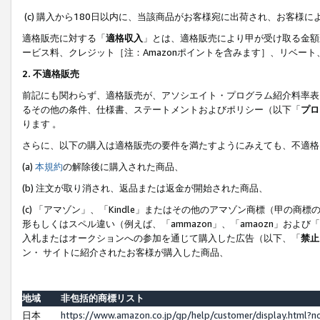
(c) 購入から180日以内に、当該商品がお客様宛に出荷され、お客
適格販売に対する「
適格収入
」とは、適格販売により甲が受け取る金額
ービス料、クレジット［注：Amazonポイントを含みます］、リベー
2. 不適格販売
前記にも関わらず、適格販売が、アソシエイト・プログラム紹介料率表
るその他の条件、仕様書、ステートメントおよびポリシー（以下「
プロ
ります 。
さらに、以下の購入は適格販売の要件を満たすようにみえても、不適格
(a)
本規約
の解除後に購入された商品、
(b) 注文が取り消され、返品または返金が開始された商品、
(c) 「アマゾン」、「Kindle」またはその他のアマゾン商標（甲
形もしくはスペル違い（例えば、「ammazon」、「amaozn」およ
入札またはオークションへの参加を通じて購入した広告（以下、「
禁止
ン・ サイトに紹介されたお客様が購入した商品、
地域
非包括的商標リスト
日本
https://www.amazon.co.jp/gp/help/customer/display.html