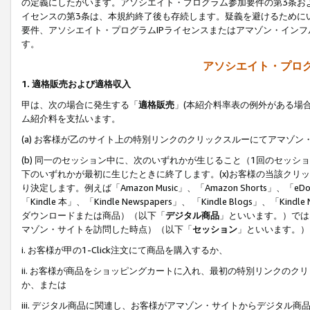
の定義にしたがいます。アソシエイト・プログラム参加要件の第3条お
イセンスの第3条は、本規約終了後も存続します。疑義を避けるためにい
要件、アソシエイト・プログラムIPライセンスまたはアマゾン・イン
す。
アソシエイト・プログ
1. 適格販売および適格収入
甲は、次の場合に発生する「
適格販売
」(本紹介料率表の例外がある場
ム紹介料を支払います。
(a) お客様が乙のサイト上の特別リンクのクリックスルーにてアマゾン
(b) 同一のセッション中に、次のいずれかが生じること（1回のセッ
下のいずれかが最初に生じたときに終了します。(x)お客様の当該クリッ
り決定します。例えば「Amazon Music」、「Amazon Shorts」、「eDo
「Kindle 本」、「Kindle Newspapers」、 「Kindle Blogs」、「
ダウンロードまたは商品）（以下「
デジタル商品
」といいます。）では
マゾン・サイトを訪問した時点）（以下「
セッション
」といいます。）
i. お客様が甲の1-Click注文にて商品を購入するか、
ii. お客様が商品をショッピングカートに入れ、最初の特別リンクの
か、または
iii. デジタル商品に関連し、お客様がアマゾン・サイトからデジタ