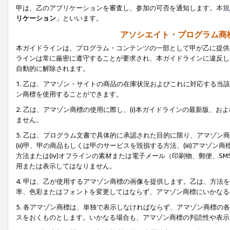
甲は、乙のアプリケーションを審査し、参加の可否を通知します。
本規
リケーション
」といいます。
アソシエイト・プログラム商
本ガイドラインは、プログラム・コンテンツの一部として甲が乙に提供
ラインは常に厳密に遵守することが要求され、本ガイドラインに違反し
自動的に解除されます。
1. 乙は、アマゾン・サイトの商品の在庫状況およびこれに対応する
ン商標を使用することができます。
2. 乙は、アマゾン商標の使用に際し、(i)本ガイドラインの最新版、およ
ません。
3. 乙は、プログラム文書で具体的に承認された目的に限り、アマゾン
(ii)甲、甲の商品もしくは甲のサービスを毀損する方法、(iii)アマ
方法または(iv)オフラインの素材または電子メール（印刷物、郵便、S
用または表示してはなりません。
4. 甲は、乙が使用するアマゾン商標の画像を提供します。乙は、方
率、色彩またはフォントを変更してはならず、アマゾン商標にいかなる
5. 各アマゾン商標は、単独で表示しなければならず、アマゾン商標
スをおくものとします。いかなる場合も、アマゾン商標の判読性や表示