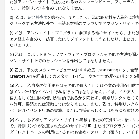
たはアマゾン・サイトで提供されるカスタマーレビュー、フォーラム、
て）、特別リンクを含めてはなりません。
(q) 乙は、
紹介料率表
の裏をかこうとしたり、乙の紹介料を人為的に増
クリックする方法以外で、当該お客様のブラウザでアマゾン・サイトの
(r) 乙は、アソシエイト・プログラムに参加する他のサイトから、ま
ェア経由を含めて）妨害またはリダイレクトしようとしたり、または、
なりません。
(s) 乙は、ロボットまたはソフトウェア・プログラムその他の方法を
ゾン・サイト上でのセッションを作出してはなりません。
(t) 乙は、甲のカスタマーレビューやおすすめ度（star rating
Creators APIを経由してカスタマーレビューやおすすめ度へのリンク
(u) 乙は、乙自身の使用またはその他の個人もしくは企業の使用が目
はメンバー紹介イベント行為を行ってはなりません。乙は、乙の友人、
個人もしくは団体の使用が目的であるかを問わず、特別リンクを通じて
を許可、要請または奨励してはなりません。また、乙は、特別リンクを
バー紹介イベント行為の実施、または再販売もしくは（あらゆる種類の
(v) 乙は、お客様がアマゾン・サイトへ遷移するため特別リンクをク
で、特別リンクが設置された乙のサイトのURLまたはプログラム・コ
ダイレクトページの利用によるものも含め）クローク（覆う）、ハイド