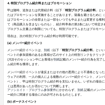
4. 特別プログラム紹介料またはプロモーション
甲は随時、追加または代替紹介料（以下「
特別プログラム紹介料
」とい
たはプロモーションを実施することがあります。疑義を避けるために（
はプロモーションの全部または一部をいつでも中止または変更する権利
て（商品購入を含まないものも）、紹介料率表の第2条において特定さ
プログラム文書上の制限についても、特別プログラムまたはプロモーシ
現在は、次の特別プログラム紹介料が利用可能です。
(a) メンバー紹介イベント
メンバー紹介イベントは、
別紙
（以下「
特別プログラム紹介料
」といい
ベントの参加資格のあるお客様が乙のサイト上の特別リンクをクリック
び(2)そのセッション中にお客様が
別紙
記載のメンバー紹介行為を完了
ム紹介料を獲得します。
メンバー紹介イベントが違反またはその他の悪用により不適格となった
ウェアの利用、一人の個人による複数のメンバー紹介イベント、メンバ
ベント）、甲は特別プログラム紹介料を支払いません。いずれの場合に
くは悪用があったか否かについて判断します。
アソシエイト・プログラム参加要件
にかかわらず、
別紙
記載のメンバー
ー紹介に関連する場合にのみ許可されるものとします。
(b) ボーナスイベント