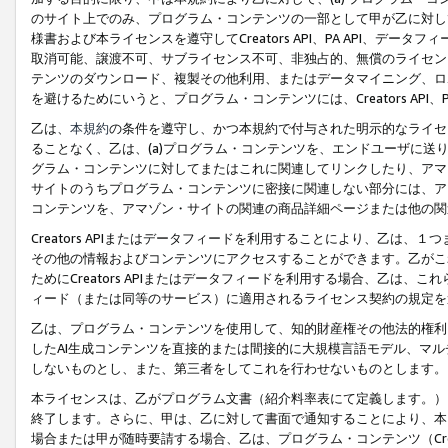
のサイト上でのみ、プログラム・コンテンツの一部として甲が乙に対し
様書および本ライセンスを遵守してCreators API、PA API、
取消可能、譲渡不可、サブライセンス不可、非独占的、無償のライセン
テンツのダウンロード、複製その他利用、またはデータマイニング、ロ
を避けるためにいうと、プログラム・コンテンツには、Creators AP
乙は、
本規約
の条件を遵守し、かつ本規約で付与された明示的なライセ
ることなく、乙は、(a)プログラム・コンテンツを、エンドユーザに
グラム・コンテンツに対してまたはこれに関連してリンクしたり、アマ
サイトのうちプログラム・コンテンツに密接に関連しない部分には、ア
コンテンツを、アマゾン・サイトの関連の商品詳細ページまたは他の関
Creators APIまたはデータフィードを利用することにより、乙は、
その他の情報およびコンテンツにアクセスすることができます。乙がこ
ためにCreators APIまたはデータフィードを利用する場合、乙は、こ
ィード（または同等のサービス）に適用されるライセンス契約の規定を
乙は、プログラム・コンテンツを使用して、知的財産権その他法的権利
したAI生成コンテンツを直接的または間接的に大規模言語モデル、マ
しないものとし、また、第三者をしてこれを行わせないものとします。
本ライセンスは、乙がプログラム文書（紹介料率表にて定義します。）
終了します。さらに、甲は、乙に対して書面で通知することにより、本
場合または甲が随時要請する場合、乙は、プログラム・コンテンツ（Cre