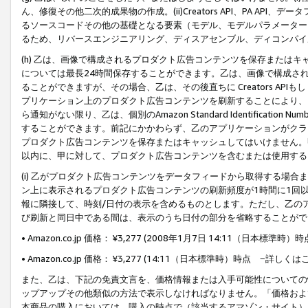
ん、修復その他二次的成果物の作成。(ii)Creators API、PA 
るソースコードその他の基礎となる要素（モデル、モデルパラメーター
るため、リバースエンジニアリング、ディスアセンブル、ディコンパイ
(h) 乙は、画像で構成されるプロダクト広告コンテンツを保存または
については最長24時間保存することができます。乙は、画像で構成さ
ることができますが、その場合、乙は、その後直ちに Creators AP
プリケーション上のプロダクト広告コンテンツを刷新することにより、
ら通知がない限り、乙は、個別のAmazon Standard Identification Nu
することができます。前記にかかわらず、乙のアプリケーションがクラ
プロダクト広告コンテンツを保存またはキャッシュしてはいけません。
以内に、甲に対して、プロダクト広告コンテンツを含むまたは使用する
(i) 乙がプロダクト広告コンテンツをデータフィードから取得する場合または
ン上に表示されるプロダクト広告コンテンツの刷新頻度が1時間に1回
報に隣接して、時刻/日付の表示を含めるものとします。ただし、乙の
び刷新と同日中である間は、表示のうち日付の部分を省略することがで
• Amazon.co.jp 価格： ¥3,277 (2008年1月7日 14:11（日本標準
• Amazon.co.jp 価格： ¥3,277 (14:11（日本標準時）時点 −詳しくは
また、乙は、下記の免責文言を、価格情報または入手可能性についての
ップアップその他類似の方法で表示しなければなりません。「価格およ
本商品の購入においては、購入の時点で（該当するアマゾン・サイト）