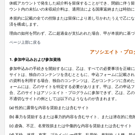
休眠アカウントで発生した紹介料を留保することができ、閉鎖に伴う留
ウント内の未払いの未収紹介料は、適用法による国庫返納または時効に
本規約に記載の全ての控除または留保により差し引かれたうえで乙にな
済を構成します。
理由の如何を問わず、乙に超過金が支払われた場合、甲が本規約に基づ
ページ上部に戻る
アソシエイト・プロ
1. 参加申込みおよび参加資格
参加申込みの手続きを開始するには、乙は、すべての必要事項を正確に
サイトは、独自のコンテンツを含むとともに、申込フォームに記載され
の資料を利用する場合、独自のコンテンツは、乙がコンテンツに含めた
ォームには、乙のサイトを特定する必要があります。甲は、乙の申込フ
合、乙のサイトはアソシエイト・プログラムに参加できず、乙は、乙の
不適切なサイトの例としては以下のようなものが含まれます。
(a) 性的に露骨な内容を奨励または含むサイト
(b) 暴力を奨励するまたは暴力的内容を含むサイト、または潜在的に
(c) 虚偽、不正、名誉毀損または中傷的な内容を奨励または含むサイト
(d) 不快、迷惑、有害、プライバシー侵害、乱用的、差別的（人種、