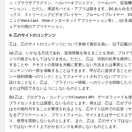
ン（ブラウザプラグイン、ヘルパーオブジェクト、ツールバー、拡張機
ーション）。ただし、承認モバイル・アプリは除きます。(b) あらゆ
ックス、ストリーミングビデオプレイヤー、ブルーレイプレイヤー、DVDプ
ニックViera Cast、Vizioインターネットアプリケーション等）。(
ェアその他のアプリケーション。
6. 乙のサイトのコンテンツ
乙は、乙のサイトのコンテンツについて単独で責任を負い、以下記載の
(a) 乙は、いかなる方法であれ、追加情報を加えることも含め、プロ
ンツの改ざんをしてはなりません。ただし、乙は、当初の比率を維持し
することや、テキストの意味を大幅に変更しない方法または事実として
コンテンツの一部を省略することはできます。甲が乙に提供することが
シー規約情報へのリンク）としてフォーマットされていないアマゾン・
設けることなく、乙は、「プライバシー情報」へのリンクを削除したり
または判読できないようにしないものとします。
(b) 乙は、プログラム・コンテンツやCreators API、データフ
ブライセンスまたは譲渡しないものとします。例えば、乙は、乙がプロ
はその他付与することが要求されるような、乙サイト以外での広告（サ
なるアプリケーション、プラットフォーム、サイトまたはサービス上で
り、使用を奨励しないものとします。 また、乙は、乙のサイトではな
トではないサイト上でかかるリンクを表示しないものとします。