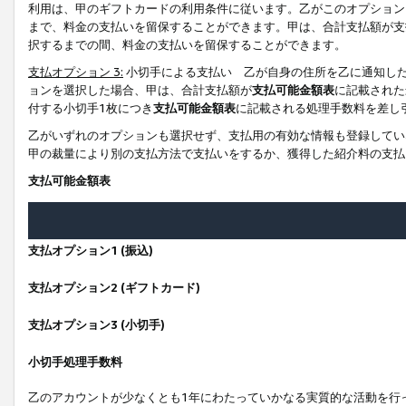
利用は、甲のギフトカードの利用条件に従います。乙がこのオプション
まで、料金の支払いを留保することができます。甲は、合計支払額が支
択するまでの間、料金の支払いを留保することができます。
支払オプション 3:
小切手による支払い 乙が自身の住所を乙に通知し
ョンを選択した場合、甲は、合計支払額が
支払可能金額表
に記載された
付する小切手1枚につき
支払可能金額表
に記載される処理手数料を差し
乙がいずれのオプションも選択せず、支払用の有効な情報も登録してい
甲の裁量により別の支払方法で支払いをするか、獲得した紹介料の支払
支払可能金額表
支払オプション1 (振込)
支払オプション2 (ギフトカード)
支払オプション3 (小切手)
小切手処理手数料
乙のアカウントが少なくとも1年にわたっていかなる実質的な活動を行