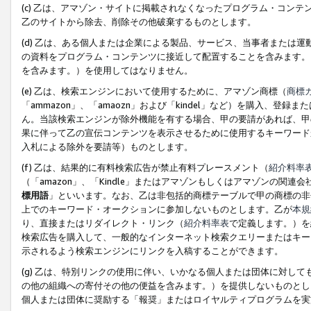
(c) 乙は、アマゾン・サイトに掲載されなくなったプログラム・コン
乙のサイトから除去、削除その他破棄するものとします。
(d) 乙は、ある個人または企業による製品、サービス、当事者または
の資料をプログラム・コンテンツに接近して配置することを含みます。
を含みます。）を使用してはなりません。
(e) 乙は、検索エンジンにおいて使用するために、アマゾン商標（
商標
「ammazon」、「amaozn」および「kindel」など）を購入
ん。当該検索エンジンが除外機能を有する場合、甲の要請があれば、甲
果に伴って乙の宣伝コンテンツを表示させるために使用するキーワード
入札による除外を要請等）ものとします。
(f) 乙は、結果的に有料検索広告が禁止有料プレースメント（
紹介料率
（「amazon」、「Kindle」またはアマゾンもしくはアマゾンの
標用語
」といいます。なお、乙は非包括的商標テーブルで甲の商標の非
上でのキーワード・オークションに参加しないものとします。乙が
本規
り、直接またはリダイレクト・リンク（
紹介料率表
で定義します。）を
検索広告を購入して、一般的なインターネット検索クエリーまたはキー
示されるよう検索エンジンにリンクを入稿することができます。
(g) 乙は、特別リンクの使用に伴い、いかなる個人または団体に対し
の他の組織への寄付その他の便益を含みます。）を提供しないものとし
個人または団体に奨励する「報奨」またはロイヤルティプログラムを実