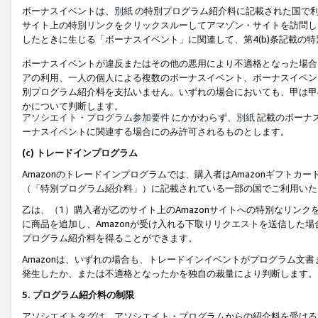
ボーナスイベントは、
別紙
の特別プログラム紹介料に記載された国で利
サイト上の特別リンクをクリックスルーしてアマゾン・サイトを訪問した
したときに生じる「ボーナスイベント」に関連して、第4(b)条記載の
ボーナスイベントが違反またはその他の悪用により不適格となった場合
アの利用、一人の個人による複数のボーナスイベント、ボーナスイベン
別プログラム紹介料を支払いません。いずれの場合においても、甲は甲
かについて判断します。
アソシエイト・プログラム参加要件
にかかわらず、
別紙
記載のボーナ
ーナスイベントに関連する場合にのみ許可されるものとします。
(c) トレードインプログラム
Amazonのトレードインプログラムでは、購入者はAmazonギフト
（「特別プログラム紹介料」）に記載されている一部の国でご利用いた
乙は、（1）購入者が乙のサイト上のAmazonサイトへの特別なリン
に商品を追加し、Amazonが受け入れる下取りリクエストを送信した場
プログラム紹介料を得ることができます。
Amazonは、いずれの場合も、トレードインイベントがプログラム文書
発生したか、または不適格となったかを独自の裁量により判断します。
5. プログラム紹介料の制限
アソシエイトタグは、アソシエイト・プログラムからの紹介料を受ける