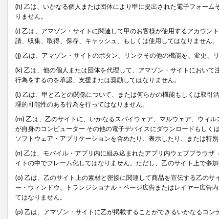
(h) 乙は、いかなる個人または団体により甲に提出された電子フォー
りません。
(i) 乙は、アマゾン・サイトに関連して甲のお客様が使用するアカウ
請、収集、取得、保存、キャッシュ、もしくは使用してはなりません。
(j) 乙は、アマゾン・サイトのボタン、リンクその他の機能を、変更
(k) 乙は、他の個人または団体を代理して、アマゾン・サイトにおい
行為をするのを承認、支援または奨励してはなりません。
(l) 乙は、甲と乙との関係について、または何らかの機能もしくは取
理的可能性のある行為を行ってはなりません。
(m) 乙は、乙のサイトに、いかなるスパイウェア、マルウェア、ウィ
が自身のコンピューター その他の電子デバイスにダウンロードもしく
ソフトウェア・アプリケーションを含めたり、表示したり、または特別
(n) 乙は、モバイル・アプリ内に組み込まれたアプリ内ウェブブラウザ
イトの中でフレーム化してはなりません。ただし、乙のサイト上で参加
(o) 乙は、乙のサイト上の素材と密接に関連して商品を宣伝する乙の
ー・ウィンドウ、トランジショナル・ページ広告またはレイヤー広告内
てはなりません。
(p) 乙は、アマゾン・サイトに乙が掲載することができるいかなるコ