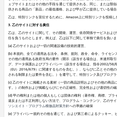
ェブサイトまたはその他の手段を通じて提供される、同じ、または類似
供される商品の「新品」の最低価格、および甲が乙に提供している場合
乙は、特別リンクを宣伝するために、Amazon上に特別リンクを投稿し
3. 乙のサイトに対する責任
乙は、乙のサイトに関して、その開発、運営、依存関係サービスおよび
任を負うものとします。例えば、乙は以下に関して単独で責任を負いま
(a) 乙のサイトおよび一切の関連設備の技術的運営、
(b) 本規約、全ての適用ある法令、条例、規則、政令、命令、ライセ
その他の適用ある政府当局の要件（開示（該当する場合は、米連邦取引
グ、データ保護およびプライバシー（該当する場合は、指令2002/58
（EU）2016/679）に関連するものを含む。）、ならびに乙とそ
される制限または要件を含む。）を遵守して、特別リンク及びプログラ
(c) 乙のサイトに掲載される素材（一切の商品説明およびその他の商
す。）の制作および掲載ならびにその正確性、完全性および適切性の確
(d) 甲の権利または他の個人もしくは団体の権利（著作権、商標、プ
違反または不正利用しない方法で、プログラム・コンテンツ、乙のサイ
ソシエイト・プログラム模倣品対策方針
への準拠の確保
(e) プライバシー規約その他を通じて、および第三者によるクッキー