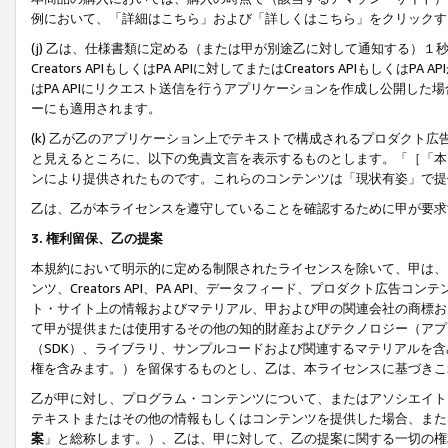
例において、「詳細はこちら」および「詳しくはこちら」をクリックす
(j) 乙は、仕様書類に定める（または甲が別途乙に対して通知する）
Creators APIもしくはPA APIに対してまたはCreators APIもしく
はPA APIにリクエスト送信を行うアプリケーションを作成し公開し
ーにも適用されます。
(k) 乙が乙のアプリケーション上でテキストで構成されるプロダクト
と見えるところに、以下の免責文言を表示するものとします。「［「本
ンにより提供されたものです。これらのコンテンツは「現状有姿」で提
乙は、乙が本ライセンスを遵守していることを確認するために甲が要求
3. 権利留保、乙の提案
本規約において明示的に定める制限されたライセンスを除いて、甲は、
ンツ、Creators API、PA API、データフィード、プロダクト
ト・サイト上の情報およびマテリアル、甲および甲の関連会社の商標お
て甲が提供または使用するその他の知的財産およびテクノロジー（アプ
（SDK）、ライブラリ、サンプルコードおよび関連するマテリアルを
権を含みます。）を留保するものとし、乙は、本ライセンスに基づきこ
乙が甲に対し、プログラム・コンテンツについて、またはアソシエイト
テキストまたはその他の情報もしくはコンテンツを提供した場合、また
案
」と総称します。）、乙は、甲に対して、乙の提案に関する一切の権