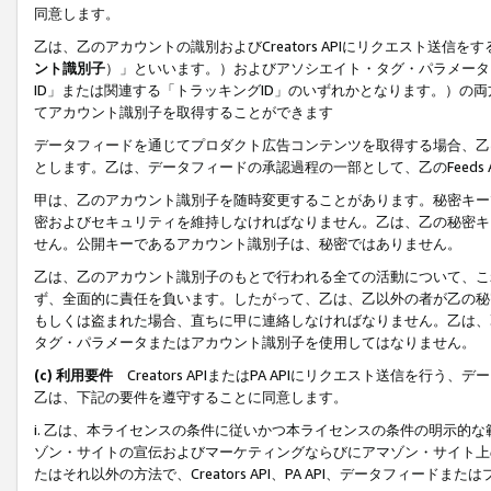
同意します。
乙は、乙のアカウントの識別およびCreators APIにリクエスト送
ント識別子
）」といいます。）およびアソシエイト・タグ・パラメータ（
ID」または関連する「トラッキングID」のいずれかとなります。）の両方
てアカウント識別子を取得することができます
データフィードを通じてプロダクト広告コンテンツを取得する場合、乙は、Cre
とします。乙は、データフィードの承認過程の一部として、乙のFeeds
甲は、乙のアカウント識別子を随時変更することがあります。秘密キー
密およびセキュリティを維持しなければなりません。乙は、乙の秘密キ
せん。公開キーであるアカウント識別子は、秘密ではありません。
乙は、乙のアカウント識別子のもとで行われる全ての活動について、こ
ず、全面的に責任を負います。したがって、乙は、乙以外の者が乙の秘
もしくは盗まれた場合、直ちに甲に連絡しなければなりません。乙は、
タグ・パラメータまたはアカウント識別子を使用してはなりません。
(c) 利用要件
Creators APIまたはPA APIにリクエスト送信を
乙は、下記の要件を遵守することに同意します。
i. 乙は、本ライセンスの条件に従いかつ本ライセンスの条件の明示的
ゾン・サイトの宣伝およびマーケティングならびにアマゾン・サイト上
たはそれ以外の方法で、Creators API、PA API、データフィー