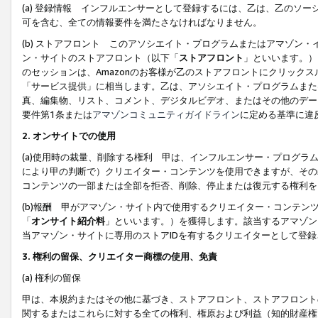
(a) 登録情報 インフルエンサーとして登録するには、乙は、乙のソ
可を含む、全ての情報要件を満たさなければなりません。
(b) ストアフロント このアソシエイト・プログラムまたはアマゾン
ン・サイトのストアフロント（以下「
ストアフロント
」といいます。）
のセッションは、Amazonのお客様が乙のストアフロントにクリック
「サービス提供」に相当します。乙は、アソシエイト・プログラムまた
真、編集物、リスト、コメント、デジタルビデオ、またはその他のデー
要件第1条または
アマゾンコミュニティガイドライン
に定める基準に違
2.
オンサイトでの使用
(a)使用時の裁量、削除する権利 甲は、インフルエンサー・プログラ
により甲の判断で）クリエイター・コンテンツを使用できますが、その
コンテンツの一部または全部を拒否、削除、停止または復元する権利を
(b)報酬 甲がアマゾン・サイト内で使用するクリエイター・コンテン
「
オンサイト紹介料
」といいます。）を獲得します。該当するアマゾン
当アマゾン・サイトに専用のストアIDを有するクリエイターとして登
3.
権利の留保、クリエイター商標の使用、免責
(a) 権利の留保
甲は、本規約またはその他に基づき、ストアフロント、ストアフロント
関するまたはこれらに対する全ての権利、権原および利益（知的財産権