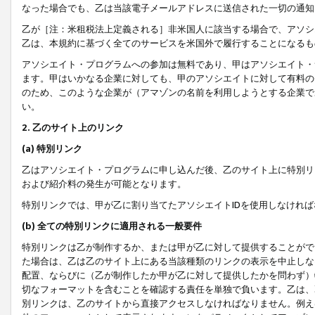
なった場合でも、乙は当該電子メールアドレスに送信された一切の通知
乙が［注：米租税法上定義される］非米国人に該当する場合で、アソシ
乙は、本規約に基づく全てのサービスを米国外で履行することになるも
アソシエイト・プログラムへの参加は無料であり、甲はアソシエイト・
ます。甲はいかなる企業に対しても、甲のアソシエイトに対して有料の
のため、このような企業が（アマゾンの名前を利用しようとする企業で
い。
2. 乙のサイト上のリンク
(a) 特別リンク
乙はアソシエイト・プログラムに申し込んだ後、乙のサイト上に特別リ
および紹介料の発生が可能となります。
特別リンクでは、甲が乙に割り当てたアソシエイトIDを使用しなけれ
(b) 全ての特別リンクに適用される一般要件
特別リンクは乙が制作するか、または甲が乙に対して提供することがで
た場合は、乙は乙のサイト上にある当該種類のリンクの表示を中止しな
配置、ならびに（乙が制作したか甲が乙に対して提供したかを問わず）
切なフォーマットを含むことを確認する責任を単独で負います。乙は、
別リンクは、乙のサイトから直接アクセスしなければなりません。例えば、