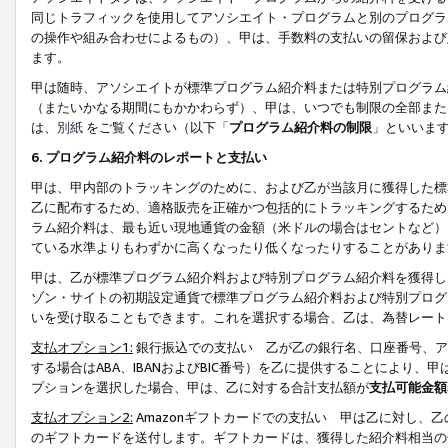
同じトラフィックを使用してアソシエイト・プログラムと別のプログラ
の操作や組み合わせによるもの）、甲は、手数料の支払いの留保および
ます。
甲は随時、アソシエイトが標準プログラム紹介料または特別プログラム
（またいかなる期間にもかかわらず）、甲は、いつでも制限の全部また
は、
別紙
をご覧ください（以下「
プログラム紹介料の制限
」といいま
6. プログラム紹介料のレポートと支払い
甲は、甲内部のトラッキングのために、および乙が当該月に獲得した標
乙に配布するため、適格販売を正確かつ包括的にトラッキングするため
ラム紹介料は、最も近い現地通貨の金額（米ドルの場合はセントなど）
ている水準よりもわずかに高くなったり低くなったりすることがありま
甲は、乙が標準プログラム紹介料および特別プログラム紹介料を獲得し
ゾン・サイトの初期設定通貨で標準プログラム紹介料および特別プログ
いを受け取ることもできます。これを選択する場合、乙は、為替レート
支払オプション1:
銀行振込での支払い 乙が乙の銀行名、口座番号、ア
する場合はABA、IBANおよびBIC番号）を乙に提供することにより
プションを選択した場合、甲は、乙に対する合計支払額が
支払可能金額
支払オプション2:
Amazonギフトカードでの支払い 甲は乙に対し、
のギフトカードを送付します。ギフトカードは、獲得した紹介料相当の