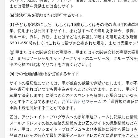
または活動を奨励または含むサイト
(e) 違法行為を奨励または実行するサイト
(f) 子どもを対象にした、もしくは13歳もしくはその他の適用年齢
集、使用または公開するサイト、またはすべての適用ある法令、条例、
制ルール、判決、判断、または子どもの保護に関連する適用ある政府当局の要
6501-6506)もしくはこれらに基づき公布された規則、または児童オ
(g) 甲またはその関連会社の商標や、甲またはその関連会社の商標の
ID、またはソーシャルネットワークサイトのユーザー名、グループ名
甲の商標の非包括的リストをご覧ください。）
(h) その他知的財産権を侵害するサイト
サイトの適切性については、甲が独自の裁量で判断いたします。甲が不
件を遵守すればいつでも再申込みすることができます。ただし、甲が1)
裁量で決定します）に基づき乙のアカウントを解除した場合はいかなる
うとすることはできません。
お問い合わせフォーム
の「運営規約違反に
承認手続を開始することができます。
乙は、アソシエイト・プログラムへの参加申込フォームに記載した情報
メールアドレスその他の連絡先情報および乙のサイトの識別情報などを
せん。甲は、アソシエイト・プログラムおよび本規約に関する通知（も
登録されたその時点で最新の電子メールアドレス宛てに送信することが