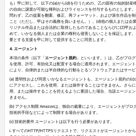
も）甲に対して、以下の(a)から(d)を行うための、乙の固有の知的
の自由に譲渡が可能な権利およびライセンスを付与するものとします。(
問わず、乙の提案を翻案、修正、再フォーマット、および派生作品を制
こと（ただし、甲はその義務を負いません。）。(d)他の個人または企
リジナル作品または合法的に取得したものであることならびに(Z)甲
めて、いかなる個人または企業の権利も侵害しないことを保証します。
要とする支援を甲に対して提供することに同意します。
4. エージェント
本項の条件（以下「
エージェント規約
」といいます。）は、乙がプログ
を使用、許可、有効化又は配置する場合に適用されます。エージェント
により、自律的または半自律的な行動をとるソフトウェアまたはサービ
(a) 透明性および同意 いかなるエージェントも、エージェント規約の
にアクセスし、これを使用、または操作することはできません。さらに、
用、または操作することを控えるように要請した場合、当該エージェン
きません。
(b) アクセス制限 Amazonは、独自の裁量により、エージェント
技術的手段などによって制限する場合があります。
(c) 技術的要件 エージェントは以下を行う必要があります。
i. すべてのHTTP/HTTPSリクエストで、リクエストがエージェ