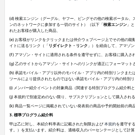
(d) 検索エンジン（グーグル、ヤフー、ビングその他の検索ポータル
ンのネットワークに参加する一切のサイト）（以下「
検索エンジン
」と
れたお客様が購入した商品、
(e) お客様がリンクをクリックまたは仲介ウェブページ上でその他の
イトに送るリンク（「
リダイレクト・リンク
」）を経由して、アマゾン
(f) アマゾン・サイトに適用される条件を遵守せずに、お客様に購入さ
(g) 乙のサイトからアマゾン・サイトへのリンクが適正にフォーマッ
(h) 承認モバイル・アプリ以外のモバイル・アプリ内の特別リンクまたはC
ツールにより提供されたものではない承認モバイル・アプリ内の特別リ
(i) メンバー紹介イベントの対象商品（関連する特別プログラム紹介料と
(j) 本規約で別途定めのない限り、サブスクリプションとして購入され
(k) 商品一覧ページに掲載されていない発表前の商品や予約開始前の商
3. 標準プログラム紹介料
甲は乙に対し、本紹介料率表に記載された制限および
本規約
を遵守す
す。）を支払います。紹介料は、適格収入のパーセンテージとして計算