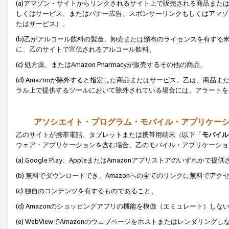
(a)アマゾン・サイトからリンクされるサイト上で販売される商品またはサ
しくはサービス、またはバナー広告、スポンサーリンクもしくはアマゾ
たはサービス）、
(b)乙がアルコール飲料の製造、卸売または頒布のライセンスを有す
に、乙のサイトで宣伝されるアルコール飲料、
(c) 処方薬、またはAmazon Pharmacyが販売するその他の商品、
(d) Amazonが除外すると指定した商品またはサービス。乙は、商品また
ラル上で提供するツールにおいて除外されている場合には、アラートを
アソシエイト・プログラム・モバイル・アプリケー
乙のサイトが携帯電話、タブレットまたは携帯用端末（以下「
モバイル
ウェア・アプリケーションを含む場合、乙のモバイル・アプリケーショ
(a) Google Play、AppleまたはAmazonアプリストアのいずれかで
(b) 無料でダウンロードでき、Amazonへの全てのリンクに無料でアク
(c) 独自のコンテンツを有するものであること、
(d) Amazonのショッピングアプリの機能を模倣（エミュレート）しな
(e) WebViewでAmazonのウェブページをホストまたはレンダリング