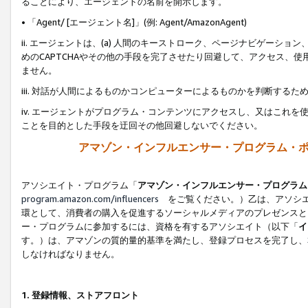
ることにより、エージェントの名前を開示します。
• 「Agent/ [エージェント名]」(例: Agent/AmazonAgent)
ii. エージェントは、(a) 人間のキーストローク、ページナビゲーシ
めのCAPTCHAやその他の手段を完了させたり回避して、アクセス、
ません。
iii. 対話が人間によるものかコンピューターによるものかを判断する
iv. エージェントがプログラム・コンテンツにアクセスし、又はこれ
ことを目的とした手段を迂回その他回避しないでください。
アマゾン・インフルエンサー・プログラム・
アソシエイト・プログラム「
アマゾン・インフルエンサー・プログラム
program.amazon.com/influencers
をご覧ください。）乙は、アソシエ
環として、消費者の購入を促進するソーシャルメディアのプレゼンスと
ー・プログラムに参加するには、資格を有するアソシエイト（以下「
イ
す。）は、アマゾンの質的量的基準を満たし、登録プロセスを完了し、
しなければなりません。
1.
登録情報、ストアフロント