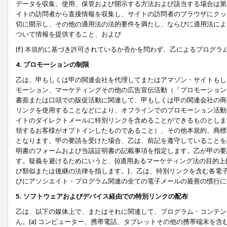
データを収集、使用、保管および開示する方法および該当する場合は第
イトの訪問者から直接情報を収集し、サイトの訪問者のブラウザにクッ
切に開示し、その他の適用法の法的要件を満たし、ならびに適用法によ
ついて情報を提供すること、および
(f)
本規約
に基づき許可されているか否かを問わず、乙によるプログラ
4. プロモーションの制限
乙は、甲もしくは甲の関連会社を代理してまたはアマゾン・サイトもし
モーション、マーケティングその他の広告宣伝活動（「プロモーション
書面または口頭での販促活動に関連して、甲もしくは甲の関連会社の商
リンクを使用することなどにより、オフラインでのプロモーション活動
イトのダイレクトメールに特別リンクを含めることができるものとしま
領するお客様がオプトインしたものであること）、その他本規約、商標
となります。甲の要請を受けた場合、乙は、前記を遵守していることを
明書のフォームおよび当該証明書の記載事項を指定します。乙が甲の要
す。疑義を避けるためにいうと、(i)適用あるマーケティング法の目的上(例
び類似または後継の法律を指します。)、乙は、特別リンクを含む各電子
びにアソシエイト・プログラム関連の全ての電子メールの最善の慣行に
5. ソフトウェアおよびデバイス経由での特別リンクの配布
乙は、以下の媒体上で、またはそれに関連して、プログラム・コンテン
ん。(a) コンピューター、携帯電話、タブレットその他の携帯端末を