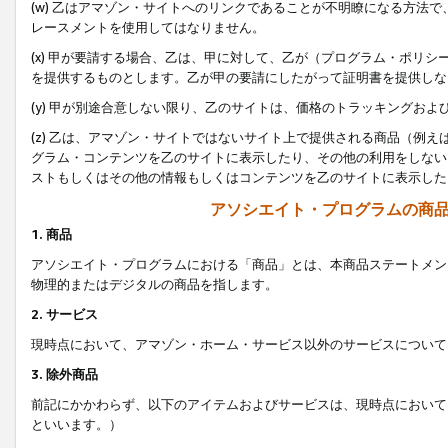
(w) 乙はアマゾン・サイトへのリンクであることが不明瞭になる方法
レースメントを使用してはなりません。
(x) 甲が要請する場合、乙は、甲に対して、乙が（プログラム・ポリ
を提供するものとします。乙が甲の要請にしたがって証明書を提供しな
(y) 甲が別途合意しない限り、乙のサイトは、価格のトラッキングお
(z) 乙は、アマゾン・サイトではないサイト上で提供される商品（例
グラム・コンテンツを乙のサイトに表示したり、その他の利用をしない
ストもしくはその他の情報もしくはコンテンツを乙のサイトに表示した
アソシエイト・プログラムの商
1. 商品
アソシエイト・プログラムにおける「商品」とは、本商品ステートメン
物理的またはデジタルの商品を指します。
2. サービス
現時点において、アマゾン・ホーム・サービス以外のサービスについて
3. 除外商品
前記にかかわらず、以下のアイテムおよびサービスは、現時点において
といいます。）