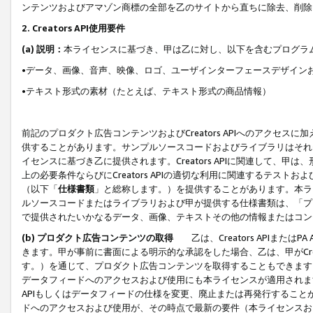
ンテンツおよびアマゾン商標の全部を乙のサイトから直ちに除去、削除
2. Creators API使用要件
(a) 説明：
本ライセンスに基づき、甲は乙に対し、以下を含むプログラ
•データ、画像、音声、映像、ロゴ、ユーザインターフェースデザイン
•テキスト形式の素材（たとえば、テキスト形式の商品情報）
前記のプロダクト広告コンテンツおよびCreators APIへのアクセスに
供することがあります。サンプルソースコードおよびライブラリはそれ
イセンスに基づき乙に提供されます。Creators APIに関連して
上の必要条件ならびにCreators APIの適切な利用に関連するテ
（以下「
仕様書類
」と総称します。）を提供することがあります。本ラ
ルソースコードまたはライブラリおよび甲が提供する仕様書類は、「プ
で提供されたいかなるデータ、画像、テキストその他の情報またはコン
(b) プロダクト広告コンテンツの取得
乙は、Creators APIま
きます。甲が事前に書面による明示的な承認をした場合、乙は、甲がCreator
す。）を通じて、プロダクト広告コンテンツを取得することもできます
データフィードへのアクセスおよび使用にも本ライセンスが適用されます。乙は
APIもしくはデータフィードの仕様を変更、廃止または再発行することがで
ドへのアクセスおよび使用が、その時点で最新の要件（本ライセンスお