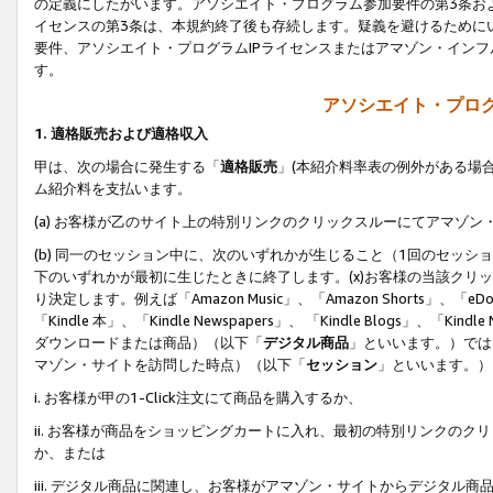
の定義にしたがいます。アソシエイト・プログラム参加要件の第3条お
イセンスの第3条は、本規約終了後も存続します。疑義を避けるためにい
要件、アソシエイト・プログラムIPライセンスまたはアマゾン・イン
す。
アソシエイト・プログ
1. 適格販売および適格収入
甲は、次の場合に発生する「
適格販売
」(本紹介料率表の例外がある場
ム紹介料を支払います。
(a) お客様が乙のサイト上の特別リンクのクリックスルーにてアマゾン
(b) 同一のセッション中に、次のいずれかが生じること（1回のセッ
下のいずれかが最初に生じたときに終了します。(x)お客様の当該クリッ
り決定します。例えば「Amazon Music」、「Amazon Shorts」、「eDo
「Kindle 本」、「Kindle Newspapers」、 「Kindle Blogs」、「
ダウンロードまたは商品）（以下「
デジタル商品
」といいます。）では
マゾン・サイトを訪問した時点）（以下「
セッション
」といいます。）
i. お客様が甲の1-Click注文にて商品を購入するか、
ii. お客様が商品をショッピングカートに入れ、最初の特別リンクの
か、または
iii. デジタル商品に関連し、お客様がアマゾン・サイトからデジタ