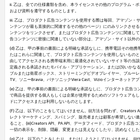
ii. 乙は、全ての仕様書類を含め、本ライセンスその他のプログラム
および資料を遵守するものとします。
iii. 乙は、プロダクト広告コンテンツを使用する際は毎回、アマゾ
ンテンツが最も直接的に関連するその他のページ）にのみリンクさせる
ンテンツをリンクさせず、またはプロダクト広告コンテンツに関連して
告コンテンツに密接に関連していない部分は、アマゾン・サイト以外の
(d) 乙は、甲の事前の書面による明確な承諾なしに、携帯電話その他
たはこれらに関連して、プロダクト広告コンテンツを使用しないものと
由してアクセスされる携帯端末用に最適化されていないサイト等の当該端
定義される承認されたモバイル・アプリケーション、または(3)いか
ブルまたは衛星ボックス、ストリーミングビデオプレイヤー、ブルーレイ
TV、ソニーBravia、パナソニックViera Cast、Vizioインター
(e) 乙は、甲の事前の書面による明確な承諾なしに、プロダクト広告
で商品を提供する個人もしくは企業が使用するためのソフトウェアもしくはその
ドにアクセスまたは利用しないものとします。
(f) 乙は、以下のことをしてはいけません。(i)方法を問わず、Creator
レクトマーケティング、スパミング、販売者または顧客が希望しない連
ること、(iii)Creators API、PA API、データフィード、プ
一切の表示を、削除、隠蔽、変更または見えなくしたり、読めなくした
(g) 乙は、以下のことをしたり、またはしようとしてはいけません。(