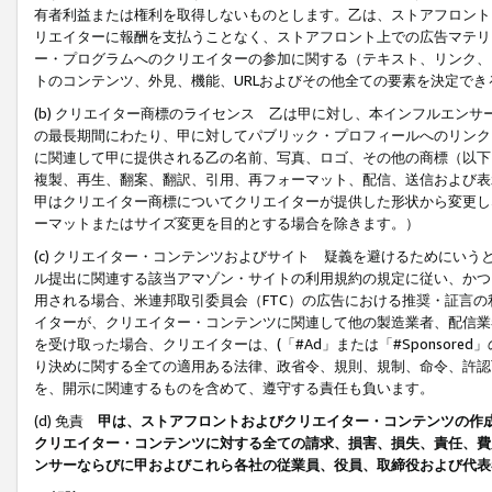
有者利益または権利を取得しないものとします。乙は、ストアフロントに
リエイターに報酬を支払うことなく、ストアフロント上での広告マテリア
ー・プログラムへのクリエイターの参加に関する（テキスト、リンク、
トのコンテンツ、外見、機能、URLおよびその他全ての要素を決定で
(b) クリエイター商標のライセンス 乙は甲に対し、本インフルエン
の最長期間にわたり、甲に対してパブリック・プロフィールへのリンク
に関連して甲に提供される乙の名前、写真、ロゴ、その他の商標（以下
複製、再生、翻案、翻訳、引用、再フォーマット、配信、送信および表
甲はクリエイター商標についてクリエイターが提供した形状から変更し
ーマットまたはサイズ変更を目的とする場合を除きます。）
(c) クリエイター・コンテンツおよびサイト 疑義を避けるためにい
ル提出に関連する該当アマゾン・サイトの利用規約の規定に従い、かつ、
用される場合、米連邦取引委員会（FTC）の広告における推奨・証言
イターが、クリエイター・コンテンツに関連して他の製造業者、配信業
を受け取った場合、クリエイターは、(「#Ad」または「#Sponsor
り決めに関する全ての適用ある法律、政省令、規則、規制、命令、許認
を、開示に関連するものを含めて、遵守する責任も負います。
(d) 免責
甲は、ストアフロントおよびクリエイター・コンテンツの作
クリエイター・コンテンツに対する全ての請求、損害、損失、責任、費
ンサーならびに甲およびこれら各社の従業員、役員、取締役および代表