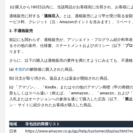
(c) 購入から180日以内に、当該商品がお客様宛に出荷され、お客
適格販売に対する「
適格収入
」とは、適格販売により甲が受け取る金額
ービス料、クレジット［注：Amazonポイントを含みます］、リベー
2. 不適格販売
前記にも関わらず、適格販売が、アソシエイト・プログラム紹介料率表
るその他の条件、仕様書、ステートメントおよびポリシー（以下「
プロ
ります 。
さらに、以下の購入は適格販売の要件を満たすようにみえても、不適格
(a)
本規約
の解除後に購入された商品、
(b) 注文が取り消され、返品または返金が開始された商品、
(c) 「アマゾン」、「Kindle」またはその他のアマゾン商標（甲
形もしくはスペル違い（例えば、「ammazon」、「amaozn」およ
入札またはオークションへの参加を通じて購入した広告（以下、「
禁止
ン・ サイトに紹介されたお客様が購入した商品、
地域
非包括的商標リスト
日本
https://www.amazon.co.jp/gp/help/customer/display.html