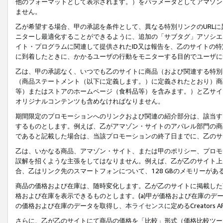
他のフォーマットとして表示されます。）をパラメータとしてアマゾン
ません。
乙が希望する場合、甲の承認を条件として、異なる特別リンクのURL
ニターし最適化することができるように、追加の「サブタグ」アソシエ
イト・プログラムに関連して提供されたID又は報告を、乙のサイトの
に到着したときに、かかるユーザの行動をモニターする目的でユーザに
乙は、甲の承認なく、いつでも乙のサイトに商品（および関連する特別
（商品ステートメント（以下に定義します。）に定義されたとおり）商
等）またはストアのホームページ（食料品等）を含みます。）と乙サイ
オリジナルコンテンツも含めなければなりません。
期間限定のプロモーションへのリンクおよび関連の紹介部分は、該当す
するものとします。例えば、乙がアマゾン・サイトのアパレル部門の商
であると記載した場合は、当該プロモーションの終了日までに、乙のサ
乙は、いかなる商品、アマゾン・サイト、または甲のポリシー、プロモ
誤解を招くような主張をしてはなりません。例えば、乙が乙のサイト上に
合、乙はリンク先のスマートフォンについて、128 GBのメモリーが
商品の価格および在庫は、随時変化します。乙が乙のサイトに掲載した
格および在庫を表示できるものとします。(a)甲が価格および在庫のデータを
の価格および在庫のデータを取得し、
本ライセンス
に定めるCreator
さらに、乙が乙のサイトにて商品の価格を「比較」形式（価格比較ツー