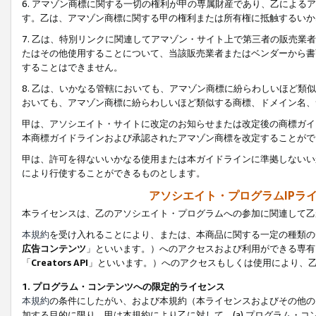
6. アマゾン商標に関する一切の権利が甲の専属財産であり、乙によ
す。乙は、アマゾン商標に関する甲の権利または所有権に抵触するいか
7. 乙は、特別リンクに関連してアマゾン・サイト上で第三者の販売
たはその他使用することについて、当該販売業者またはベンダーから書
することはできません。
8. 乙は、いかなる管轄においても、アマゾン商標に紛らわしいほど
おいても、アマゾン商標に紛らわしいほど類似する商標、ドメイン名、
甲は、アソシエイト・サイトに改定のお知らせまたは改定後の商標ガイ
本商標ガイドラインおよび承認されたアマゾン商標を改定することがで
甲は、許可を得ないいかなる使用または本ガイドラインに準拠しないい
により行使することができるものとします。
アソシエイト・プログラムIPラ
本ライセンスは、乙のアソシエイト・プログラムへの参加に関連して乙
本規約
を受け入れることにより、または、本商品に関する一定の種類の
広告コンテンツ
」といいます。）へのアクセスおよび利用ができる専有
「
Creators API
」といいます。）へのアクセスもしくは使用により、
1. プログラム・コンテンツへの限定的ライセンス
本規約
の条件にしたがい、および本規約（本ライセンスおよびその他の
加する目的に限り、甲は本規約により乙に対して、(a) プログラム・コ