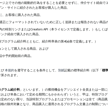
ブページ上でその他の能動的行為をすることを必要とせずに、仲介サイト経由で
ゾン・サイトに紹介されたお客様が購入した商品、
ずに、お客様に購入された商品、
クが適正にフォーマットされていないために正しく追跡または報告されない商品
内の特別リンクまたはCreators API（本ライセンスで定義します。）も
リンク経由で購入された商品、
特別プログラム紹介料とともに、紹介料率表の第4(a)条で定義します。）
ションとして購入される商品、および
商品や予約開始前の商品。
よび
本規約
を遵守することを条件として、
別紙
記載の標準紹介料（以下「
標
計算されます。
ログラム紹介料
」といいます。）の獲得機会をアソシエイト全員または一部に
（および本条において定める期間にもかかわらず）いうと、甲は、特別プログ
途定めのない限り、当該特別プログラムまたはプロモーションは全て（商品購
適格の除外対象となり、商品購入に適用されるプログラム文書上の制限につい