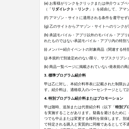
(e) お客様がリンクをクリックまたは仲介ウェ
（「
リダイレクト・リンク
」）を経由して、アマ
(f) アマゾン・サイトに適用される条件を遵守せ
(g) 乙のサイトからアマゾン・サイトへのリン
(h) 承認モバイル・アプリ以外のモバイル・アプリ
れたものではない承認モバイル・アプリ内の特別
(i) メンバー紹介イベントの対象商品（関連する
(j) 本規約で別途定めのない限り、サブスクリプ
(k) 商品一覧ページに掲載されていない発表前の
3. 標準プログラム紹介料
甲は乙に対し、本紹介料率表に記載された制限お
す。紹介料は、適格収入のパーセンテージとして
4. 特別プログラム紹介料またはプロモーション
甲は随時、追加または代替紹介料（以下「
特別プ
を実施することがあります。疑義を避けるために
つでも中止または変更する権利を留保します。別
て特定される購入と実質的に同種であるとして不