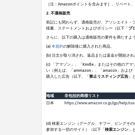
［注：Amazonポイントを含みます］、リベー
2. 不適格販売
前記にも関わらず、適格販売が、アソシエイト・
様書、ステートメントおよびポリシー（以下「
プ
さらに、以下の購入は適格販売の要件を満たすよ
(a)
本規約
の解除後に購入された商品、
(b) 注文が取り消され、返品または返金が開始さ
(c) 「アマゾン」、「Kindle」またはその
い（例えば、「ammazon」、「amaozn」お
購入した広告（以下、「
禁止リスティング広告
」
地域
非包括的商標リスト
日本
https://www.amazon.co.jp/gp/help/cu
(d) 検索エンジン（グーグル、ヤフー、ビング
参加する一切のサイト）（以下「
検索エンジン
」