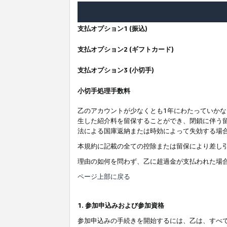
支払オプション1 (振込)
支払オプション2 (ギフトカード)
支払オプション3 (小切手)
小切手処理手数料
乙のアカウントが少なくとも1年にわたっていか
生した紹介料を留保することができ、閉鎖に伴う
法による国庫返納または時効によって失効する場
本規約に記載の全ての控除または留保により差し
理由の如何を問わず、乙に超過金が支払われた場
ページ上部に戻る
1. 参加申込みおよび参加資格
参加申込みの手続きを開始するには、乙は、すべ