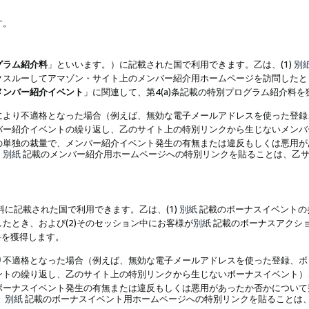
す。
グラム紹介料
」といいます。）に記載された国で利用できます。乙は、(1)
別
スルーしてアマゾン・サイト上のメンバー紹介用ホームページを訪問したとき
メンバー紹介イベント
」に関連して、第4(a)条記載の特別プログラム紹介料
により不適格となった場合（例えば、無効な電子メールアドレスを使った登録
バー紹介イベントの繰り返し、乙のサイト上の特別リンクから生じないメンバ
の単独の裁量で、メンバー紹介イベント発生の有無または違反もしくは悪用が
、
別紙
記載のメンバー紹介用ホームページへの特別リンクを貼ることは、乙サ
に記載された国で利用できます。乙は、(1)
別紙
記載のボーナスイベントの
たとき、および(2)そのセッション中にお客様が
別紙
記載のボーナスアクシ
料を獲得します。
り不適格となった場合（例えば、無効な電子メールアドレスを使った登録、ボ
ントの繰り返し、乙のサイト上の特別リンクから生じないボーナスイベント）
ボーナスイベント発生の有無または違反もしくは悪用があったか否かについて
、
別紙
記載のボーナスイベント用ホームページへの特別リンクを貼ることは