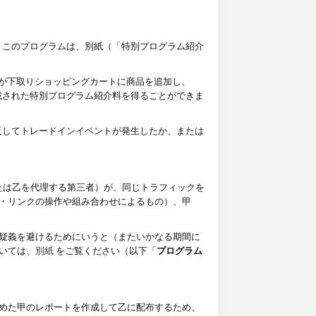
す。このプログラムは、別紙（「特別プログラム紹介
者が下取りショッピングカートに商品を追加し、
記載された特別プログラム紹介料を得ることができま
違反してトレードインイベントが発生したか、または
たは乙を代理する第三者）が、同じトラフィックを
・リンクの操作や組み合わせによるもの）、甲
疑義を避けるためにいうと（またいかなる期間に
いては、
別紙
をご覧ください（以下「
プログラム
めた甲のレポートを作成して乙に配布するため、