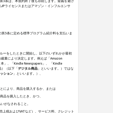
の第3条は、本規約終了後も存続します。疑義を避け
ムIPライセンスまたはアマゾン・インフルエンサ
の第3条に定める標準プログラム紹介料を支払いま
スルーをしたときに開始し、以下のいずれかが最初
裁量により決定します。例えば「Amazon
」、「Kindle Newspapers」、 「Kindle
は商品）（以下「
デジタル商品
」といいます。）ではな
ッション
」といいます。）、
ことにより、商品を購入するか、または
該商品を購入したとき、かつ、
払いがなされること。
売上税およびVATなど）、サービス料、クレジット