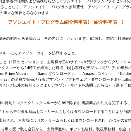
両当事者の権利および義務ならびにアソシエイト・プログラムIPライセンス
されることなく、アソシエイト・プログラム参加要件、アソシエイト・プログラ
約の重大な違反とみなされます。
アソシエイト・プログラム紹介料率表(「紹介料率表」)
料率表の例外がある場合は、その内容にしたがいます。)に関し、本紹介料率表
クスルーにてアマゾン・サイトを訪問すること、
じること（1回のセッションは、お客様が乙のサイトの特別リンクからクリック
ックスルーから24時間が経過した時点、(y)お客様がデジタル商品（甲の単独の
zon Prime Video」、「Game ダウンロード」、「Amazon コイン」、「Kindle 本
ndle Magazines」の名称で販売されるアマゾン・ソフトウェア・ダウンロードまた
特別リンク以外の特別リンクよりアマゾン・サイトを訪問した時点）（以下「
セ
、
、最初の特別リンクのクリックスルーから89日以内に当該商品の注文を完了する
ン・サイトからデジタル商品をストリームもしくはダウンロードすることにより当
様宛に出荷され、お客様によりストリームもしくはダウンロードされ、かつその支
より甲が受け取る金額から、出荷手数料、ギフト包装料、取扱手数料、税金（