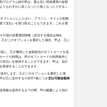
別プログラム紹介料は、最も近い現地通貨の金額
よりもわずかに高くなったり低くなったりするこ
のオプションにしたがい、アマゾン・サイトの初期
貨で支払いを受け取ることもできます。これを選
その他の必要識別情報（該当する場合はABA、
す。乙がこのオプションを選択した場合、甲は、乙に
ス宛に、乙が獲得した金額相当のギフトカードを送
カードの利用は、甲のギフトカードの利用条件に
の支払いを留保することができます。甲は、合計
を留保することができます。
を送付します。乙がこのオプションを選択した場
甲が乙に送付する小切手1枚につき
支払可能金額表
該情報を提供するまでの間、甲の裁量により別の