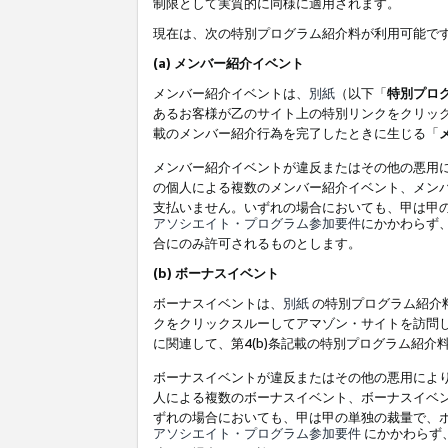
制限として実質的に同様に適用されます。
現在は、次の特別プログラム紹介料が利用可能で
(a) メンバー紹介イベント
メンバー紹介イベントは、
別紙
（以下「
特別プロ
あるお客様が乙のサイト上の特別リンクをクリック
載のメンバー紹介行為を完了したときに生じる「
メンバー紹介イベントが違反またはその他の悪用
の個人による複数のメンバー紹介イベント、メン
支払いません。いずれの場合においても、甲は甲
アソシエイト・プログラム参加要件
にかかわらず
合にのみ許可されるものとします。
(b) ボーナスイベント
ボーナスイベントは、
別紙
の特別プログラム紹介料
クをクリックスルーしてアマゾン・サイトを訪問し
に関連して、第4(b)条記載の特別プログラム紹介
ボーナスイベントが違反またはその他の悪用によ
人による複数のボーナスイベント、ボーナスイベ
ずれの場合においても、甲は甲の単独の裁量で、
アソシエイト・プログラム参加要件
にかかわらず