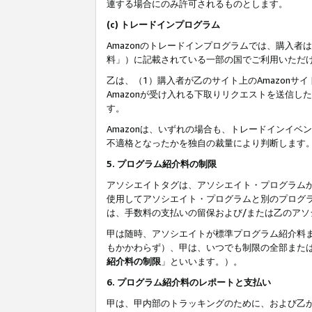
連する場合にのみ許可されるものとします。
(c) トレードインプログラム
Amazonのトレードインプログラムでは、購入者
料」）に記載されている一部の国でご利用いただ
乙は、（1）購入者が乙のサイト上のAmazon
Amazonが受け入れる下取りリクエストを送信し
す。
Amazonは、いずれの場合も、トレードインイベ
不適格となったかを独自の裁量により判断します
5. プログラム紹介料の制限
アソシエイトタグは、アソシエイト・プログラム
使用してアソシエイト・プログラムと別のプログ
は、手数料の支払いの留保および/または乙のア
甲は随時、アソシエイトが標準プログラム紹介料
もかかわらず）、甲は、いつでも制限の全部また
紹介料の制限
」といいます。）。
6. プログラム紹介料のレポートと支払い
甲は、甲内部のトラッキングのために、および乙