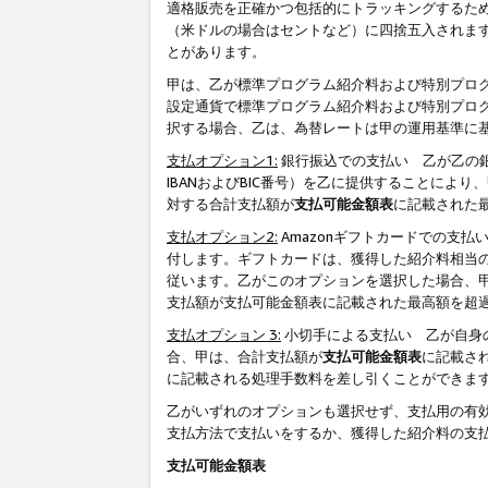
適格販売を正確かつ包括的にトラッキングするた
（米ドルの場合はセントなど）に四捨五入されま
とがあります。
甲は、乙が標準プログラム紹介料および特別プロ
設定通貨で標準プログラム紹介料および特別プロ
択する場合、乙は、為替レートは甲の運用基準に
支払オプション1:
銀行振込での支払い 乙が乙の銀
IBANおよびBIC番号）を乙に提供することに
対する合計支払額が
支払可能金額表
に記載された
支払オプション2:
Amazonギフトカードでの支
付します。ギフトカードは、獲得した紹介料相当
従います。乙がこのオプションを選択した場合、
支払額が支払可能金額表に記載された最高額を超
支払オプション 3:
小切手による支払い 乙が自身
合、甲は、合計支払額が
支払可能金額表
に記載さ
に記載される処理手数料を差し引くことができま
乙がいずれのオプションも選択せず、支払用の有
支払方法で支払いをするか、獲得した紹介料の支
支払可能金額表