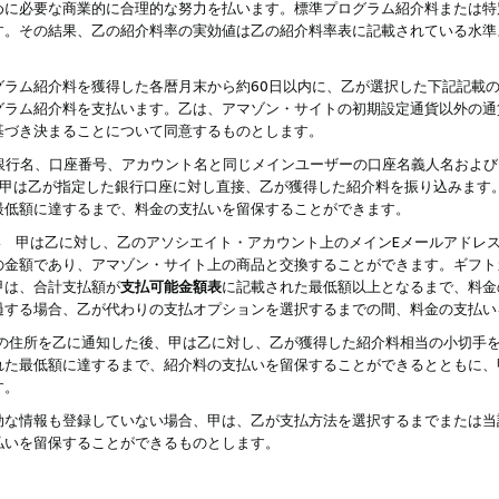
めに必要な商業的に合理的な努力を払います。標準プログラム紹介料または特
す。その結果、乙の紹介料率の実効値は乙の紹介料率表に記載されている水準
グラム紹介料を獲得した各暦月末から約60日以内に、乙が選択した下記記載
グラム紹介料を支払います。乙は、アマゾン・サイトの初期設定通貨以外の通
基づき決まることについて同意するものとします。
行名、口座番号、アカウント名と同じメインユーザーの口座名義人名および
より、甲は乙が指定した銀行口座に対し直接、乙が獲得した紹介料を振り込みま
最低額に達するまで、料金の支払いを留保することができます。
払い 甲は乙に対し、乙のアソシエイト・アカウント上のメインEメールアドレ
の金額であり、アマゾン・サイト上の商品と交換することができます。ギフト
甲は、合計支払額が
支払可能金額表
に記載された最低額以上となるまで、料金
過する場合、乙が代わりの支払オプションを選択するまでの間、料金の支払い
の住所を乙に通知した後、甲は乙に対し、乙が獲得した紹介料相当の小切手
れた最低額に達するまで、紹介料の支払いを留保することができるとともに、
す。
効な情報も登録していない場合、甲は、乙が支払方法を選択するまでまたは当
払いを留保することができるものとします。