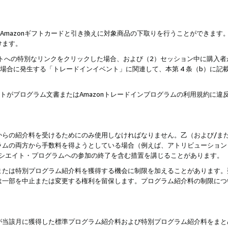
はAmazonギフトカードと引き換えに対象商品の下取りを行うことができま
けます。
サイトへの特別なリンクをクリックした場合、および（2）セッション中に購入
た場合に発生する「トレードインイベント」に関連して、本第 4 条（b）に
ントがプログラム文書またはAmazonトレードインプログラムの利用規約に
。
からの紹介料を受けるためにのみ使用しなければなりません。乙（および/ま
ラムの両方から手数料を得ようとしている場合（例えば、アトリビューション
ソシエイト・プログラムへの参加の終了を含む措置を講じることがあります。
または特別プログラム紹介料を獲得する機会に制限を加えることがあります。
は一部を中止または変更する権利を留保します。プログラム紹介料の制限につ
が当該月に獲得した標準プログラム紹介料および特別プログラム紹介料をまと