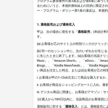
プログラム参加要件の第3条および第6条に基づく
るためにいうと、本規約第6(a)上の目的に限定
ー・プログラム・ポリシー第1条の違反は、本規
1. 適格販売および適格収入
甲は、次の場合に発生する「
適格販売
」(本紹介
す。
(a) お客様が乙のサイト上の特別リンクのクリッ
(b) 同一のセッション中に、次のいずれかが生
に生じたときに終了します。(x)お客様の当該クリ
Music」、「Amazon Shorts」、「eDocs」「Ama
Blogs」、「Kindle Newsfeeds」、「Ki
い商品を注文した時点、または(z)お客様が乙の
i. お客様が甲の1-Click注文にて商品を購入するか
ii. お客様が商品をショッピングカートに入れ
iii. デジタル商品に関連し、お客様がアマゾ
(c) 購入から180日以内に、当該商品がお客
適格販売に対する「
適格収入
」とは、適格販売に