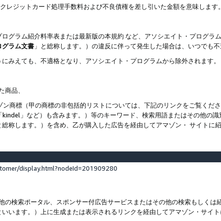
ト、クレジットカード処理手数料および不良債権を差し引いた金額を意味します
プログラム紹介料率表または最新版の本規約 など、アソシエイト・プログラ
ログラム文書
」と総称します。）の違反に伴って発生した場合は、いつでも不
うにみえても、不適格となり、アソシエイト・プログラムから除外されます。
れた商品、
他のアマゾン商標（甲の商標の非包括的リストについては、下記のリンクをご覧く
よび「kindel」など）も含みます。）等のキーワード、検索用語またはその
と総称します。）を含め、乙が購入した広告を経由してアマゾン・ サイトに
stomer/display.html?nodeId=201909280
その他の検索ポータル、スポンサー付広告サービスまたはその他の検索もしく
といいます。）上に生成または表示されるリンクを経由してアマゾン・サイト