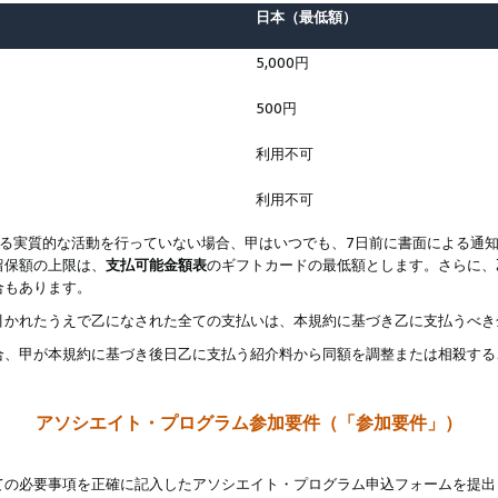
日本（最低額）
5,000円
500円
利用不可
利用不可
なる実質的な活動を行っていない場合、甲はいつでも、7日前に書面による通
留保額の上限は、
支払可能金額表
のギフトカードの最低額とします。さらに、
合もあります。
引かれたうえで乙になされた全ての支払いは、本規約に基づき乙に支払うべき
合、甲が本規約に基づき後日乙に支払う紹介料から同額を調整または相殺する
アソシエイト・プログラム参加要件（「参加要件」）
ての必要事項を正確に記入したアソシエイト・プログラム申込フォームを提出