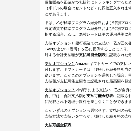
適格販売を正確かつ包括的にトラッキングするた
（米ドルの場合はセントなど）に四捨五入されま
とがあります。
甲は、乙が標準プログラム紹介料および特別プロ
設定通貨で標準プログラム紹介料および特別プロ
択する場合、乙は、為替レートは甲の運用基準に
支払オプション1:
銀行振込での支払い 乙が乙の銀
IBANおよびBIC番号）を乙に提供することに
対する合計支払額が
支払可能金額表
に記載された
支払オプション2:
Amazonギフトカードでの支
付します。ギフトカードは、獲得した紹介料相当
従います。乙がこのオプションを選択した場合、
支払額が支払可能金額表に記載された最高額を超
支払オプション 3:
小切手による支払い 乙が自身
合、甲は、合計支払額が
支払可能金額表
に記載さ
に記載される処理手数料を差し引くことができま
乙がいずれのオプションも選択せず、支払用の有
支払方法で支払いをするか、獲得した紹介料の支
支払可能金額表