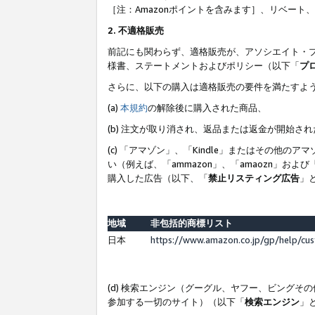
［注：Amazonポイントを含みます］、リベー
2. 不適格販売
前記にも関わらず、適格販売が、アソシエイト・
様書、ステートメントおよびポリシー（以下「
プ
さらに、以下の購入は適格販売の要件を満たすよ
(a)
本規約
の解除後に購入された商品、
(b) 注文が取り消され、返品または返金が開始さ
(c) 「アマゾン」、「Kindle」またはその
い（例えば、「ammazon」、「amaozn」お
購入した広告（以下、「
禁止リスティング広告
」
地域
非包括的商標リスト
日本
https://www.amazon.co.jp/gp/help/cu
(d) 検索エンジン（グーグル、ヤフー、ビング
参加する一切のサイト）（以下「
検索エンジン
」