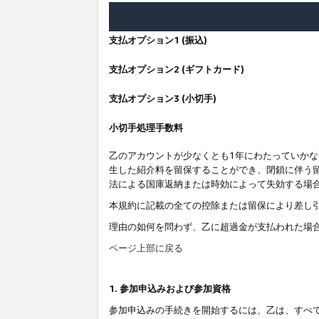
支払オプション1 (振込)
支払オプション2 (ギフトカード)
支払オプション3 (小切手)
小切手処理手数料
乙のアカウントが少なくとも1年にわたっていか
生した紹介料を留保することができ、閉鎖に伴う
法による国庫返納または時効によって失効する場
本規約に記載の全ての控除または留保により差し
理由の如何を問わず、乙に超過金が支払われた場
ページ上部に戻る
1. 参加申込みおよび参加資格
参加申込みの手続きを開始するには、乙は、すべ