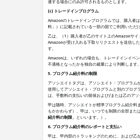
連する場合にのみ許可されるものとします。
(c) トレードインプログラム
Amazonのトレードインプログラムでは、購入者
料」）に記載されている一部の国でご利用いただ
乙は、（1）購入者が乙のサイト上のAmazon
Amazonが受け入れる下取りリクエストを送信し
す。
Amazonは、いずれの場合も、トレードインイベ
不適格となったかを独自の裁量により判断します
5. プログラム紹介料の制限
アソシエイトタグは、アソシエイト・プログラム
使用してアソシエイト・プログラムと別のプログ
は、手数料の支払いの留保および/または乙のア
甲は随時、アソシエイトが標準プログラム紹介料
もかかわらず）、甲は、いつでも制限の全部また
紹介料の制限
」といいます。）。
6. プログラム紹介料のレポートと支払い
甲は、甲内部のトラッキングのために、および乙