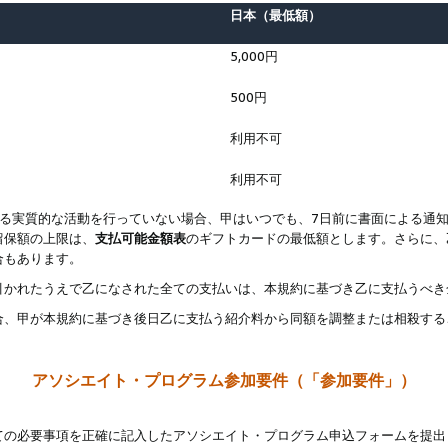
日本（最低額）
5,000円
500円
利用不可
利用不可
なる実質的な活動を行っていない場合、甲はいつでも、7日前に書面による通
留保額の上限は、
支払可能金額表
のギフトカードの最低額とします。さらに、
合もあります。
引かれたうえで乙になされた全ての支払いは、本規約に基づき乙に支払うべき
合、甲が本規約に基づき後日乙に支払う紹介料から同額を調整または相殺する
アソシエイト・プログラム参加要件（「参加要件」）
ての必要事項を正確に記入したアソシエイト・プログラム申込フォームを提出