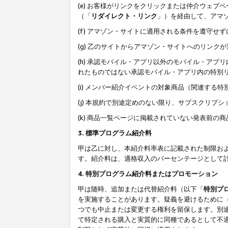
(e) お客様がリンクをクリックまたは仲介ウェ
（「
リダイレクト・リンク
」）を経由して、アマ
(f) アマゾン・サイトに適用される条件を遵守せ
(g) 乙のサイトからアマゾン・サイトへのリン
(h) 承認モバイル・アプリ以外のモバイル・アプリ
れたものではない承認モバイル・アプリ内の特別
(i) メンバー紹介イベントの対象商品（関連する
(j) 本規約で別途定めのない限り、サブスクリプ
(k) 商品一覧ページに掲載されていない発表前の
3. 標準プログラム紹介料
甲は乙に対し、本紹介料率表に記載された制限お
す。紹介料は、適格収入のパーセンテージとして
4. 特別プログラム紹介料またはプロモーション
甲は随時、追加または代替紹介料（以下「
特別プ
を実施することがあります。疑義を避けるために
つでも中止または変更する権利を留保します。別
て特定される購入と実質的に同種であるとして不