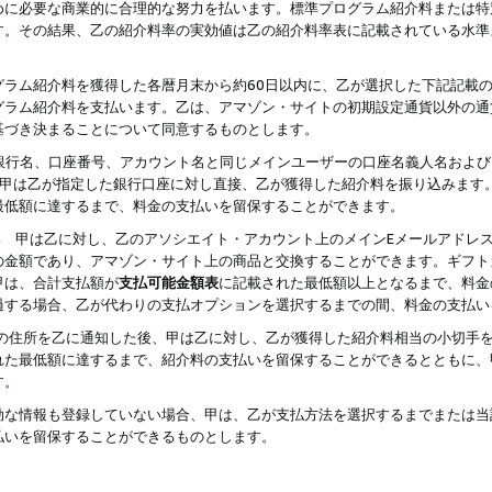
めに必要な商業的に合理的な努力を払います。標準プログラム紹介料または特
す。その結果、乙の紹介料率の実効値は乙の紹介料率表に記載されている水準
グラム紹介料を獲得した各暦月末から約60日以内に、乙が選択した下記記載
グラム紹介料を支払います。乙は、アマゾン・サイトの初期設定通貨以外の通
基づき決まることについて同意するものとします。
行名、口座番号、アカウント名と同じメインユーザーの口座名義人名および
より、甲は乙が指定した銀行口座に対し直接、乙が獲得した紹介料を振り込みま
最低額に達するまで、料金の支払いを留保することができます。
払い 甲は乙に対し、乙のアソシエイト・アカウント上のメインEメールアドレ
の金額であり、アマゾン・サイト上の商品と交換することができます。ギフト
甲は、合計支払額が
支払可能金額表
に記載された最低額以上となるまで、料金
過する場合、乙が代わりの支払オプションを選択するまでの間、料金の支払い
の住所を乙に通知した後、甲は乙に対し、乙が獲得した紹介料相当の小切手
れた最低額に達するまで、紹介料の支払いを留保することができるとともに、
す。
効な情報も登録していない場合、甲は、乙が支払方法を選択するまでまたは当
払いを留保することができるものとします。