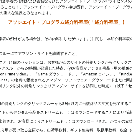
両当事者の権利および義務ならびにアソシエイト・プログラムIPライセンス
されることなく、アソシエイト・プログラム参加要件、アソシエイト・プログラ
約の重大な違反とみなされます。
アソシエイト・プログラム紹介料率表(「紹介料率表」)
料率表の例外がある場合は、その内容にしたがいます。)に関し、本紹介料率表
クスルーにてアマゾン・サイトを訪問すること、
じること（1回のセッションは、お客様が乙のサイトの特別リンクからクリック
ックスルーから24時間が経過した時点、(y)お客様がデジタル商品（甲の単独の
zon Prime Video」、「Game ダウンロード」、「Amazon コイン」、「Kindle 本
ndle Magazines」の名称で販売されるアマゾン・ソフトウェア・ダウンロードまた
特別リンク以外の特別リンクよりアマゾン・サイトを訪問した時点）（以下「
セ
、
、最初の特別リンクのクリックスルーから89日以内に当該商品の注文を完了する
ン・サイトからデジタル商品をストリームもしくはダウンロードすることにより当
様宛に出荷され、お客様によりストリームもしくはダウンロードされ、かつその支
より甲が受け取る金額から、出荷手数料、ギフト包装料、取扱手数料、税金（