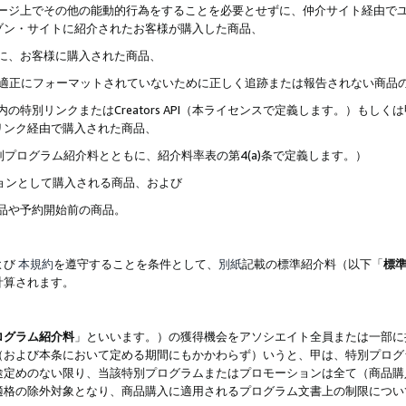
ブページ上でその他の能動的行為をすることを必要とせずに、仲介サイト経由で
ゾン・サイトに紹介されたお客様が購入した商品、
ずに、お客様に購入された商品、
クが適正にフォーマットされていないために正しく追跡または報告されない商品
内の特別リンクまたはCreators API（本ライセンスで定義します。）も
リンク経由で購入された商品、
特別プログラム紹介料とともに、紹介料率表の第4(a)条で定義します。）
ションとして購入される商品、および
商品や予約開始前の商品。
よび
本規約
を遵守することを条件として、
別紙
記載の標準紹介料（以下「
標
計算されます。
ログラム紹介料
」といいます。）の獲得機会をアソシエイト全員または一部に
（および本条において定める期間にもかかわらず）いうと、甲は、特別プログ
途定めのない限り、当該特別プログラムまたはプロモーションは全て（商品購
適格の除外対象となり、商品購入に適用されるプログラム文書上の制限につい