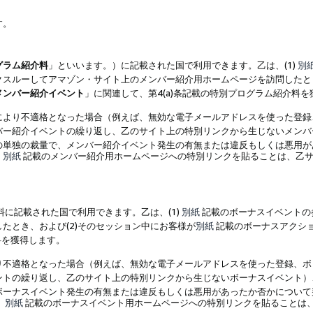
す。
グラム紹介料
」といいます。）に記載された国で利用できます。乙は、(1)
別
スルーしてアマゾン・サイト上のメンバー紹介用ホームページを訪問したとき
メンバー紹介イベント
」に関連して、第4(a)条記載の特別プログラム紹介料
により不適格となった場合（例えば、無効な電子メールアドレスを使った登録
バー紹介イベントの繰り返し、乙のサイト上の特別リンクから生じないメンバ
の単独の裁量で、メンバー紹介イベント発生の有無または違反もしくは悪用が
、
別紙
記載のメンバー紹介用ホームページへの特別リンクを貼ることは、乙サ
に記載された国で利用できます。乙は、(1)
別紙
記載のボーナスイベントの
たとき、および(2)そのセッション中にお客様が
別紙
記載のボーナスアクシ
料を獲得します。
り不適格となった場合（例えば、無効な電子メールアドレスを使った登録、ボ
ントの繰り返し、乙のサイト上の特別リンクから生じないボーナスイベント）
ボーナスイベント発生の有無または違反もしくは悪用があったか否かについて
、
別紙
記載のボーナスイベント用ホームページへの特別リンクを貼ることは