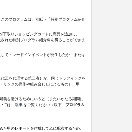
す。このプログラムは、別紙（「特別プログラム紹介
者が下取りショッピングカートに商品を追加し、
記載された特別プログラム紹介料を得ることができま
違反してトレードインイベントが発生したか、または
たは乙を代理する第三者）が、同じトラフィックを
・リンクの操作や組み合わせによるもの）、甲
疑義を避けるためにいうと（またいかなる期間に
いては、
別紙
をご覧ください（以下「
プログラム
めた甲のレポートを作成して乙に配布するため、