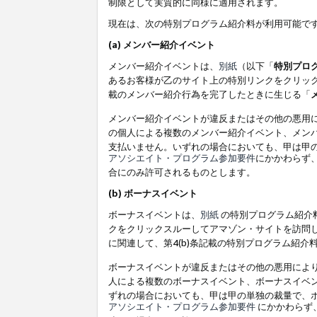
制限として実質的に同様に適用されます。
現在は、次の特別プログラム紹介料が利用可能で
(a) メンバー紹介イベント
メンバー紹介イベントは、
別紙
（以下「
特別プロ
あるお客様が乙のサイト上の特別リンクをクリック
載のメンバー紹介行為を完了したときに生じる「
メンバー紹介イベントが違反またはその他の悪用
の個人による複数のメンバー紹介イベント、メン
支払いません。いずれの場合においても、甲は甲
アソシエイト・プログラム参加要件
にかかわらず
合にのみ許可されるものとします。
(b) ボーナスイベント
ボーナスイベントは、
別紙
の特別プログラム紹介料
クをクリックスルーしてアマゾン・サイトを訪問し
に関連して、第4(b)条記載の特別プログラム紹介
ボーナスイベントが違反またはその他の悪用によ
人による複数のボーナスイベント、ボーナスイベ
ずれの場合においても、甲は甲の単独の裁量で、
アソシエイト・プログラム参加要件
にかかわらず