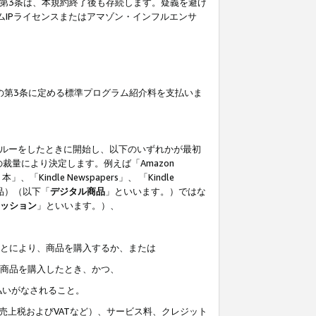
の第3条は、本規約終了後も存続します。疑義を避け
ムIPライセンスまたはアマゾン・インフルエンサ
の第3条に定める標準プログラム紹介料を支払いま
スルーをしたときに開始し、以下のいずれかが最初
裁量により決定します。例えば「Amazon
」、「Kindle Newspapers」、 「Kindle
は商品）（以下「
デジタル商品
」といいます。）ではな
ッション
」といいます。）、
ことにより、商品を購入するか、または
該商品を購入したとき、かつ、
払いがなされること。
売上税およびVATなど）、サービス料、クレジット