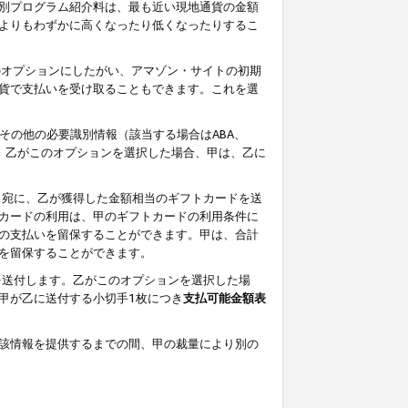
別プログラム紹介料は、最も近い現地通貨の金額
よりもわずかに高くなったり低くなったりするこ
のオプションにしたがい、アマゾン・サイトの初期
貨で支払いを受け取ることもできます。これを選
その他の必要識別情報（該当する場合はABA、
す。乙がこのオプションを選択した場合、甲は、乙に
ス宛に、乙が獲得した金額相当のギフトカードを送
カードの利用は、甲のギフトカードの利用条件に
の支払いを留保することができます。甲は、合計
を留保することができます。
を送付します。乙がこのオプションを選択した場
甲が乙に送付する小切手1枚につき
支払可能金額表
該情報を提供するまでの間、甲の裁量により別の