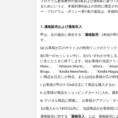
プログラム参加要件の第3条および第6条に基づく
るためにいうと、本規約第6(a)上の目的に限定
ー・プログラム・ポリシー第1条の違反は、本規
1. 適格販売および適格収入
甲は、次の場合に発生する「
適格販売
」(本紹介
す。
(a) お客様が乙のサイト上の特別リンクのクリッ
(b) 同一のセッション中に、次のいずれかが生
に生じたときに終了します。(x)お客様の当該クリ
Music」、「Amazon Shorts」、「eDocs」「Ama
Blogs」、「Kindle Newsfeeds」、「Ki
い商品を注文した時点、または(z)お客様が乙の
i. お客様が甲の1-Click注文にて商品を購入するか
ii. お客様が商品をショッピングカートに入れ
iii. デジタル商品に関連し、お客様がアマゾ
(c) 購入から180日以内に、当該商品がお客
適格販売に対する「
適格収入
」とは、適格販売に