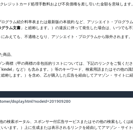
ト、クレジットカード処理手数料および不良債権を差し引いた金額を意味します
プログラム紹介料率表または最新版の本規約 など、アソシエイト・プログラ
ログラム文書
」と総称します。）の違反に伴って発生した場合は、いつでも不
うにみえても、不適格となり、アソシエイト・プログラムから除外されます。
れた商品、
他のアマゾン商標（甲の商標の非包括的リストについては、下記のリンクをご覧く
よび「kindel」など）も含みます。）等のキーワード、検索用語またはその
と総称します。）を含め、乙が購入した広告を経由してアマゾン・ サイトに
stomer/display.html?nodeId=201909280
その他の検索ポータル、スポンサー付広告サービスまたはその他の検索もしく
といいます。）上に生成または表示されるリンクを経由してアマゾン・サイト