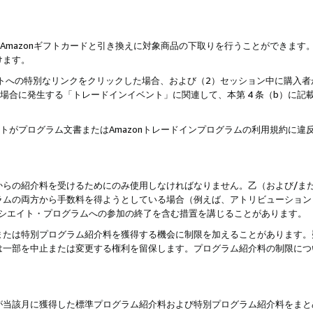
はAmazonギフトカードと引き換えに対象商品の下取りを行うことができま
けます。
サイトへの特別なリンクをクリックした場合、および（2）セッション中に購入
た場合に発生する「トレードインイベント」に関連して、本第 4 条（b）に
ントがプログラム文書またはAmazonトレードインプログラムの利用規約に
。
からの紹介料を受けるためにのみ使用しなければなりません。乙（および/ま
ラムの両方から手数料を得ようとしている場合（例えば、アトリビューション
ソシエイト・プログラムへの参加の終了を含む措置を講じることがあります。
または特別プログラム紹介料を獲得する機会に制限を加えることがあります。
は一部を中止または変更する権利を留保します。プログラム紹介料の制限につ
が当該月に獲得した標準プログラム紹介料および特別プログラム紹介料をまと