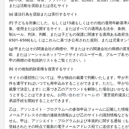
または活動を奨励または含むサイト
(e) 違法行為を奨励または実行するサイト
(f) 子どもを対象にした、もしくは13歳もしくはその他の適用年齢
集、使用または公開するサイト、またはすべての適用ある法令、条例、
制ルール、判決、判断、または子どもの保護に関連する適用ある政府当局の要
6501-6506)もしくはこれらに基づき公布された規則、または児童オ
(g) 甲またはその関連会社の商標や、甲またはその関連会社の商標の
ID、またはソーシャルネットワークサイトのユーザー名、グループ名
甲の商標の非包括的リストをご覧ください。）
(h) その他知的財産権を侵害するサイト
サイトの適切性については、甲が独自の裁量で判断いたします。甲が不
件を遵守すればいつでも再申込みすることができます。ただし、甲が1)
裁量で決定します）に基づき乙のアカウントを解除した場合はいかなる
うとすることはできません。
お問い合わせフォーム
の「運営規約違反に
承認手続を開始することができます。
乙は、アソシエイト・プログラムへの参加申込フォームに記載した情報
メールアドレスその他の連絡先情報および乙のサイトの識別情報などを
せん。甲は、アソシエイト・プログラムおよび本規約に関する通知（も
登録されたその時点で最新の電子メールアドレス宛てに送信することが