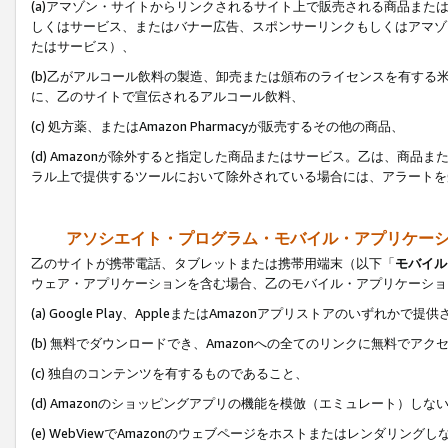
(a)アマゾン・サイトからリンクされるサイト上で販売される商品またはサ
しくはサービス、またはバナー広告、スポンサーリンクもしくはアマゾ
たはサービス）、
(b)乙がアルコール飲料の製造、卸売または頒布のライセンスを有す
に、乙のサイトで宣伝されるアルコール飲料、
(c) 処方薬、またはAmazon Pharmacyが販売するその他の商品、
(d) Amazonが除外すると指定した商品またはサービス。乙は、商品また
ラル上で提供するツールにおいて除外されている場合には、アラートを
アソシエイト・プログラム・モバイル・アプリケー
乙のサイトが携帯電話、タブレットまたは携帯用端末（以下「
モバイル
ウェア・アプリケーションを含む場合、乙のモバイル・アプリケーショ
(a) Google Play、AppleまたはAmazonアプリストアのいずれかで
(b) 無料でダウンロードでき、Amazonへの全てのリンクに無料でアク
(c) 独自のコンテンツを有するものであること、
(d) Amazonのショッピングアプリの機能を模倣（エミュレート）しな
(e) WebViewでAmazonのウェブページをホストまたはレンダリング