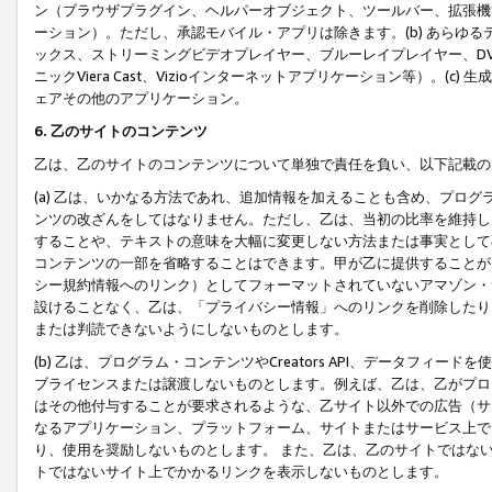
ン（ブラウザプラグイン、ヘルパーオブジェクト、ツールバー、拡張機
ーション）。ただし、承認モバイル・アプリは除きます。(b) あらゆ
ックス、ストリーミングビデオプレイヤー、ブルーレイプレイヤー、DVDプ
ニックViera Cast、Vizioインターネットアプリケーション等）。(
ェアその他のアプリケーション。
6. 乙のサイトのコンテンツ
乙は、乙のサイトのコンテンツについて単独で責任を負い、以下記載の
(a) 乙は、いかなる方法であれ、追加情報を加えることも含め、プロ
ンツの改ざんをしてはなりません。ただし、乙は、当初の比率を維持し
することや、テキストの意味を大幅に変更しない方法または事実として
コンテンツの一部を省略することはできます。甲が乙に提供することが
シー規約情報へのリンク）としてフォーマットされていないアマゾン・
設けることなく、乙は、「プライバシー情報」へのリンクを削除したり
または判読できないようにしないものとします。
(b) 乙は、プログラム・コンテンツやCreators API、データフ
ブライセンスまたは譲渡しないものとします。例えば、乙は、乙がプロ
はその他付与することが要求されるような、乙サイト以外での広告（サ
なるアプリケーション、プラットフォーム、サイトまたはサービス上で
り、使用を奨励しないものとします。 また、乙は、乙のサイトではな
トではないサイト上でかかるリンクを表示しないものとします。