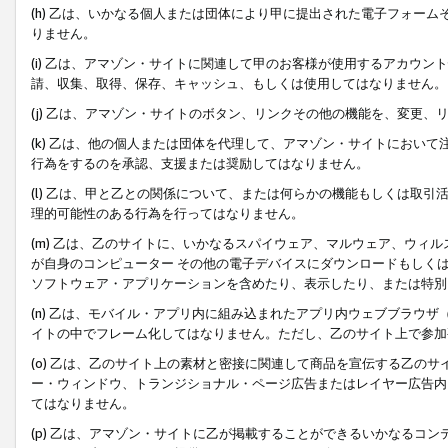
(h) 乙は、いかなる個人または団体により甲に提出された電子フォー
りません。
(i) 乙は、アマゾン・サイトに関連して甲のお客様が使用するアカウ
請、収集、取得、保存、キャッシュ、もしくは使用してはなりません。
(j) 乙は、アマゾン・サイトのボタン、リンクその他の機能を、変更
(k) 乙は、他の個人または団体を代理して、アマゾン・サイトにおい
行為をするのを承認、支援または奨励してはなりません。
(l) 乙は、甲と乙との関係について、または何らかの機能もしくは取
理的可能性のある行為を行ってはなりません。
(m) 乙は、乙のサイトに、いかなるスパイウェア、マルウェア、ウィ
が自身のコンピューター その他の電子デバイスにダウンロードもしく
ソフトウェア・アプリケーションを含めたり、表示したり、または特別
(n) 乙は、モバイル・アプリ内に組み込まれたアプリ内ウェブブラウザ
イトの中でフレーム化してはなりません。ただし、乙のサイト上で参加
(o) 乙は、乙のサイト上の素材と密接に関連して商品を宣伝する乙の
ー・ウィンドウ、トランジショナル・ページ広告またはレイヤー広告内
てはなりません。
(p) 乙は、アマゾン・サイトに乙が掲載することができるいかなるコ