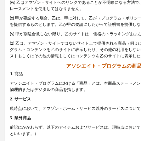
(w) 乙はアマゾン・サイトへのリンクであることが不明瞭になる方法
レースメントを使用してはなりません。
(x) 甲が要請する場合、乙は、甲に対して、乙が（プログラム・ポリ
を提供するものとします。乙が甲の要請にしたがって証明書を提供しな
(y) 甲が別途合意しない限り、乙のサイトは、価格のトラッキングお
(z) 乙は、アマゾン・サイトではないサイト上で提供される商品（例
グラム・コンテンツを乙のサイトに表示したり、その他の利用をしない
ストもしくはその他の情報もしくはコンテンツを乙のサイトに表示した
アソシエイト・プログラムの商
1. 商品
アソシエイト・プログラムにおける「商品」とは、本商品ステートメン
物理的またはデジタルの商品を指します。
2. サービス
現時点において、アマゾン・ホーム・サービス以外のサービスについて
3. 除外商品
前記にかかわらず、以下のアイテムおよびサービスは、現時点において
といいます。）