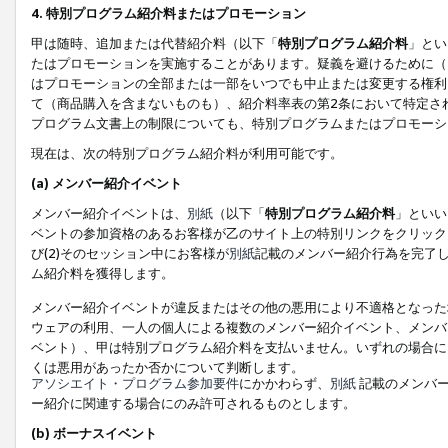
4. 特別プログラム紹介料またはプロモーション
甲は随時、追加または代替紹介料（以下「
特別プログラム紹介料
」とい
たはプロモーションを実施することがあります。疑義を避けるために（
はプロモーションの全部または一部をいつでも中止または変更する権利
て（商品購入を含まないものも）、紹介料率表の第2条において特定さ
プログラム文書上の制限についても、特別プログラムまたはプロモーシ
現在は、次の特別プログラム紹介料が利用可能です。
(a) メンバー紹介イベント
メンバー紹介イベントは、
別紙
（以下「
特別プログラム紹介料
」といい
ベントの参加資格のあるお客様が乙のサイト上の特別リンクをクリック
び(2)そのセッション中にお客様が
別紙
記載のメンバー紹介行為を完了
ム紹介料を獲得します。
メンバー紹介イベントが違反またはその他の悪用により不適格となった
ウェアの利用、一人の個人による複数のメンバー紹介イベント、メンバ
ベント）、甲は特別プログラム紹介料を支払いません。いずれの場合に
くは悪用があったか否かについて判断します。
アソシエイト・プログラム参加要件
にかかわらず、
別紙
記載のメンバー
ー紹介に関連する場合にのみ許可されるものとします。
(b) ボーナスイベント