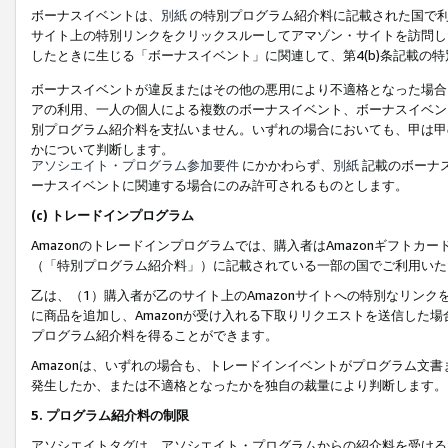
ボーナスイベントは、
別紙
の特別プログラム紹介料に記載された国で利
サイト上の特別リンクをクリックスルーしてアマゾン・サイトを訪問した
したときに生じる「ボーナスイベント」に関連して、第4(b)条記載の
ボーナスイベントが違反またはその他の悪用により不適格となった場合
アの利用、一人の個人による複数のボーナスイベント、ボーナスイベン
別プログラム紹介料を支払いません。いずれの場合においても、甲は甲
かについて判断します。
アソシエイト・プログラム参加要件
にかかわらず、
別紙
記載のボーナ
ーナスイベントに関連する場合にのみ許可されるものとします。
(c) トレードインプログラム
Amazonのトレードインプログラムでは、購入者はAmazonギフト
（「特別プログラム紹介料」）に記載されている一部の国でご利用いた
乙は、（1）購入者が乙のサイト上のAmazonサイトへの特別なリン
に商品を追加し、Amazonが受け入れる下取りリクエストを送信した場
プログラム紹介料を得ることができます。
Amazonは、いずれの場合も、トレードインイベントがプログラム文書
発生したか、または不適格となったかを独自の裁量により判断します。
5. プログラム紹介料の制限
アソシエイトタグは、アソシエイト・プログラムからの紹介料を受ける