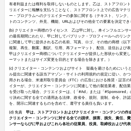
有者利益または権利を取得しないものとします。乙は、ストアフロントに
リエイターに報酬を支払うことなく、ストアフロント上での広告マテリア
ー・プログラムへのクリエイターの参加に関する（テキスト、リンク、
トのコンテンツ、外見、機能、URLおよびその他全ての要素を決定で
(b) クリエイター商標のライセンス 乙は甲に対し、本インフルエン
の最長期間にわたり、甲に対してパブリック・プロフィールへのリンク
に関連して甲に提供される乙の名前、写真、ロゴ、その他の商標（以下
複製、再生、翻案、翻訳、引用、再フォーマット、配信、送信および表
甲はクリエイター商標についてクリエイターが提供した形状から変更し
ーマットまたはサイズ変更を目的とする場合を除きます。）
(c) クリエイター・コンテンツおよびサイト 疑義を避けるためにい
ル提出に関連する該当アマゾン・サイトの利用規約の規定に従い、かつ、
用される場合、米連邦取引委員会（FTC）の広告における推奨・証言
イターが、クリエイター・コンテンツに関連して他の製造業者、配信業
を受け取った場合、クリエイターは、(「#Ad」または「#Sponsor
り決めに関する全ての適用ある法律、政省令、規則、規制、命令、許認
を、開示に関連するものを含めて、遵守する責任も負います。
(d) 免責
甲は、ストアフロントおよびクリエイター・コンテンツの作
クリエイター・コンテンツに対する全ての請求、損害、損失、責任、費
ンサーならびに甲およびこれら各社の従業員、役員、取締役および代表