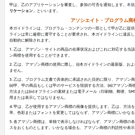
甲は、乙のアプリケーションを審査し、参加の可否を通知します。
本規
リケーション
」といいます。
アソシエイト・プログラム商
本ガイドラインは、プログラム・コンテンツの一部として甲が乙に提供
ラインは常に厳密に遵守することが要求され、本ガイドラインに違反し
自動的に解除されます。
1. 乙は、アマゾン・サイトの商品の在庫状況およびこれに対応する
ン商標を使用することができます。
2. 乙は、アマゾン商標の使用に際し、(i)本ガイドラインの最新版、およ
ません。
3. 乙は、プログラム文書で具体的に承認された目的に限り、アマゾン
(ii)甲、甲の商品もしくは甲のサービスを毀損する方法、(iii)アマ
方法または(iv)オフラインの素材または電子メール（印刷物、郵便、S
用または表示してはなりません。
4. 甲は、乙が使用するアマゾン商標の画像を提供します。乙は、方
率、色彩またはフォントを変更してはならず、アマゾン商標にいかなる
5. 各アマゾン商標は、単独で表示しなければならず、アマゾン商標
スをおくものとします。いかなる場合も、アマゾン商標の判読性や表示