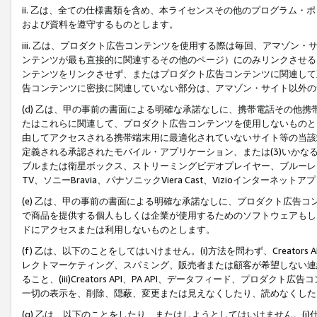
ii. 乙は、全ての仕様書類を含め、本ライセンスその他のプログラム
および資料を遵守するものとします。
iii. 乙は、プロダクト広告コンテンツを使用する際は毎回、アマゾ
ンテンツが最も直接的に関連するその他のページ）にのみリンクさせる
ンテンツをリンクさせず、またはプロダクト広告コンテンツに関連して
告コンテンツに密接に関連していない部分は、アマゾン・サイト以外の
(d) 乙は、甲の事前の書面による明確な承諾なしに、携帯電話その他
たはこれらに関連して、プロダクト広告コンテンツを使用しないものと
由してアクセスされる携帯端末用に最適化されていないサイト等の当該端
定義される承認されたモバイル・アプリケーション、または(3)いか
ブルまたは衛星ボックス、ストリーミングビデオプレイヤー、ブルーレイ
TV、ソニーBravia、パナソニックViera Cast、Vizioインター
(e) 乙は、甲の事前の書面による明確な承諾なしに、プロダクト広告
で商品を提供する個人もしくは企業が使用するためのソフトウェアもしくはその
ドにアクセスまたは利用しないものとします。
(f) 乙は、以下のことをしてはいけません。(i)方法を問わず、Creator
レクトマーケティング、スパミング、販売者または顧客が希望しない連
ること、(iii)Creators API、PA API、データフィード、プ
一切の表示を、削除、隠蔽、変更または見えなくしたり、読めなくした
(g) 乙は、以下のことをしたり、またはしようとしてはいけません。(