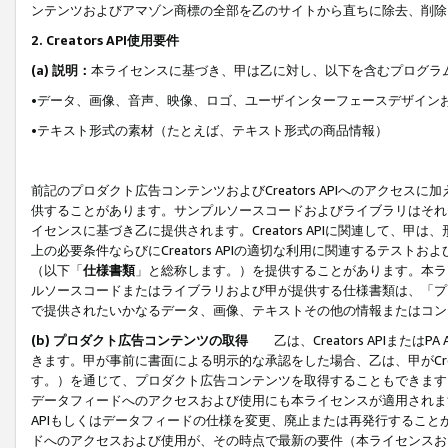
ンテンツおよびアマゾン商標の全部を乙のサイトから直ちに除去、削除
2. Creators API使用要件
(a) 説明：
本ライセンスに基づき、甲は乙に対し、以下を含むプログラ
•データ、画像、音声、映像、ロゴ、ユーザインターフェースデザイン
•テキスト形式の素材（たとえば、テキスト形式の商品情報）
前記のプロダクト広告コンテンツおよびCreators APIへのアクセスに
供することがあります。サンプルソースコードおよびライブラリはそれ
イセンスに基づき乙に提供されます。Creators APIに関連して
上の必要条件ならびにCreators APIの適切な利用に関連するテ
（以下「
仕様書類
」と総称します。）を提供することがあります。本ラ
ルソースコードまたはライブラリおよび甲が提供する仕様書類は、「プ
で提供されたいかなるデータ、画像、テキストその他の情報またはコン
(b) プロダクト広告コンテンツの取得
乙は、Creators APIま
きます。甲が事前に書面による明示的な承認をした場合、乙は、甲がCreator
す。）を通じて、プロダクト広告コンテンツを取得することもできます
データフィードへのアクセスおよび使用にも本ライセンスが適用されます。乙は
APIもしくはデータフィードの仕様を変更、廃止または再発行することがで
ドへのアクセスおよび使用が、その時点で最新の要件（本ライセンスお