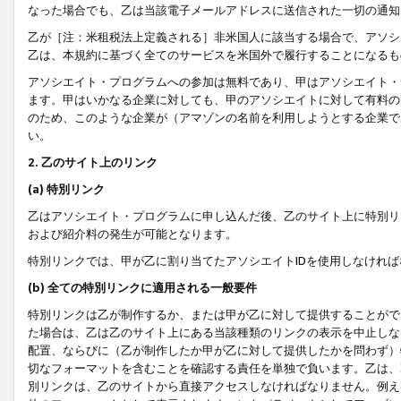
なった場合でも、乙は当該電子メールアドレスに送信された一切の通知
乙が［注：米租税法上定義される］非米国人に該当する場合で、アソシ
乙は、本規約に基づく全てのサービスを米国外で履行することになるも
アソシエイト・プログラムへの参加は無料であり、甲はアソシエイト・
ます。甲はいかなる企業に対しても、甲のアソシエイトに対して有料の
のため、このような企業が（アマゾンの名前を利用しようとする企業で
い。
2. 乙のサイト上のリンク
(a) 特別リンク
乙はアソシエイト・プログラムに申し込んだ後、乙のサイト上に特別リ
および紹介料の発生が可能となります。
特別リンクでは、甲が乙に割り当てたアソシエイトIDを使用しなけれ
(b) 全ての特別リンクに適用される一般要件
特別リンクは乙が制作するか、または甲が乙に対して提供することがで
た場合は、乙は乙のサイト上にある当該種類のリンクの表示を中止しな
配置、ならびに（乙が制作したか甲が乙に対して提供したかを問わず）
切なフォーマットを含むことを確認する責任を単独で負います。乙は、
別リンクは、乙のサイトから直接アクセスしなければなりません。例えば、