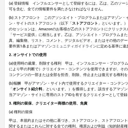
(a) 登録情報 インフルエンサーとして登録するには、乙は、乙のソ
可を含む、全ての情報要件を満たさなければなりません。
(b) ストアフロント このアソシエイト・プログラムまたはアマゾン
ン・サイトのストアフロント（以下「
ストアフロント
」といいます。）
のセッションは、Amazonのお客様が乙のストアフロントにクリック
「サービス提供」に相当します。乙は、アソシエイト・プログラムまた
真、編集物、リスト、コメント、デジタルビデオ、またはその他のデー
要件第1条または
アマゾンコミュニティガイドライン
に定める基準に違
2.
オンサイトでの使用
(a)使用時の裁量、削除する権利 甲は、インフルエンサー・プログラ
により甲の判断で）クリエイター・コンテンツを使用できますが、その
コンテンツの一部または全部を拒否、削除、停止または復元する権利を
(b)報酬 甲がアマゾン・サイト内で使用するクリエイター・コンテン
「
オンサイト紹介料
」といいます。）を獲得します。該当するアマゾン
当アマゾン・サイトに専用のストアIDを有するクリエイターとして登
3.
権利の留保、クリエイター商標の使用、免責
(a) 権利の留保
甲は、本規約またはその他に基づき、ストアフロント、ストアフロント
関するまたはこれらに対する全ての権利、権原および利益（知的財産権