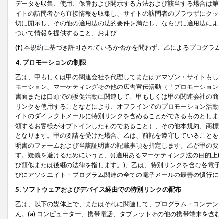
データを収集、使用、保管および開示する方法および該当する場合は第
イトの訪問者から直接情報を収集し、サイトの訪問者のブラウザにクッ
切に開示し、その他の適用法の法的要件を満たし、ならびに適用法によ
ついて情報を提供すること、および
(f)
本規約
に基づき許可されているか否かを問わず、乙によるプログラ
4. プロモーションの制限
乙は、甲もしくは甲の関連会社を代理してまたはアマゾン・サイトもし
モーション、マーケティングその他の広告宣伝活動（「プロモーション
書面または口頭での販促活動に関連して、甲もしくは甲の関連会社の商
リンクを使用することなどにより、オフラインでのプロモーション活動
イトのダイレクトメールに特別リンクを含めることができるものとしま
領するお客様がオプトインしたものであること）、その他本規約、商標
となります。甲の要請を受けた場合、乙は、前記を遵守していることを
明書のフォームおよび当該証明書の記載事項を指定します。乙が甲の要
す。疑義を避けるためにいうと、(i)適用あるマーケティング法の目的上(例
び類似または後継の法律を指します。)、乙は、特別リンクを含む各電子
びにアソシエイト・プログラム関連の全ての電子メールの最善の慣行に
5. ソフトウェアおよびデバイス経由での特別リンクの配布
乙は、以下の媒体上で、またはそれに関連して、プログラム・コンテン
ん。(a) コンピューター、携帯電話、タブレットその他の携帯端末を