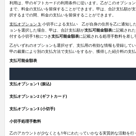
利用は、甲のギフトカードの利用条件に従います。乙がこのオプション
まで、料金の支払いを留保することができます。甲は、合計支払額が支
択するまでの間、料金の支払いを留保することができます。
支払オプション 3:
小切手による支払い 乙が自身の住所を乙に通知し
ョンを選択した場合、甲は、合計支払額が
支払可能金額表
に記載された
付する小切手1枚につき
支払可能金額表
に記載される処理手数料を差し
乙がいずれのオプションも選択せず、支払用の有効な情報も登録してい
甲の裁量により別の支払方法で支払いをするか、獲得した紹介料の支払
支払可能金額表
支払オプション1 (振込)
支払オプション2 (ギフトカード)
支払オプション3 (小切手)
小切手処理手数料
乙のアカウントが少なくとも1年にわたっていかなる実質的な活動を行