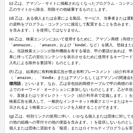
(c) 乙は、アマゾン・サイトに掲載されなくなったプログラム・コン
乙のサイトから除去、削除その他破棄するものとします。
(d) 乙は、ある個人または企業による製品、サービス、当事者または
の資料をプログラム・コンテンツに接近して配置することを含みます。
を含みます。）を使用してはなりません。
(e) 乙は、検索エンジンにおいて使用するために、アマゾン商標（
商標
「ammazon」、「amaozn」および「kindel」など）を購入
ん。当該検索エンジンが除外機能を有する場合、甲の要請があれば、甲
果に伴って乙の宣伝コンテンツを表示させるために使用するキーワード
入札による除外を要請等）ものとします。
(f) 乙は、結果的に有料検索広告が禁止有料プレースメント（
紹介料率
（「amazon」、「Kindle」またはアマゾンもしくはアマゾンの
標用語
」といいます。なお、乙は非包括的商標テーブルで甲の商標の非
上でのキーワード・オークションに参加しないものとします。乙が
本規
り、直接またはリダイレクト・リンク（
紹介料率表
で定義します。）を
検索広告を購入して、一般的なインターネット検索クエリーまたはキー
示されるよう検索エンジンにリンクを入稿することができます。
(g) 乙は、特別リンクの使用に伴い、いかなる個人または団体に対し
の他の組織への寄付その他の便益を含みます。）を提供しないものとし
個人または団体に奨励する「報奨」またはロイヤルティプログラムを実