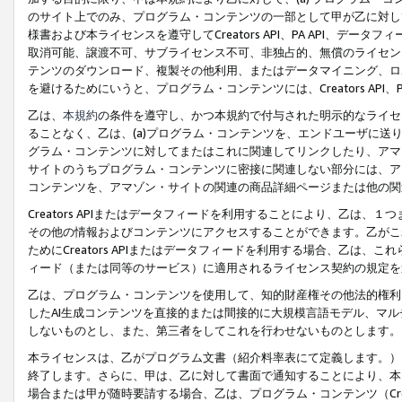
のサイト上でのみ、プログラム・コンテンツの一部として甲が乙に対し
様書および本ライセンスを遵守してCreators API、PA API、
取消可能、譲渡不可、サブライセンス不可、非独占的、無償のライセン
テンツのダウンロード、複製その他利用、またはデータマイニング、ロ
を避けるためにいうと、プログラム・コンテンツには、Creators AP
乙は、
本規約
の条件を遵守し、かつ本規約で付与された明示的なライセ
ることなく、乙は、(a)プログラム・コンテンツを、エンドユーザに
グラム・コンテンツに対してまたはこれに関連してリンクしたり、アマ
サイトのうちプログラム・コンテンツに密接に関連しない部分には、ア
コンテンツを、アマゾン・サイトの関連の商品詳細ページまたは他の関
Creators APIまたはデータフィードを利用することにより、乙は、
その他の情報およびコンテンツにアクセスすることができます。乙がこ
ためにCreators APIまたはデータフィードを利用する場合、乙は、こ
ィード（または同等のサービス）に適用されるライセンス契約の規定を
乙は、プログラム・コンテンツを使用して、知的財産権その他法的権利
したAI生成コンテンツを直接的または間接的に大規模言語モデル、マ
しないものとし、また、第三者をしてこれを行わせないものとします。
本ライセンスは、乙がプログラム文書（紹介料率表にて定義します。）
終了します。さらに、甲は、乙に対して書面で通知することにより、本
場合または甲が随時要請する場合、乙は、プログラム・コンテンツ（Cre