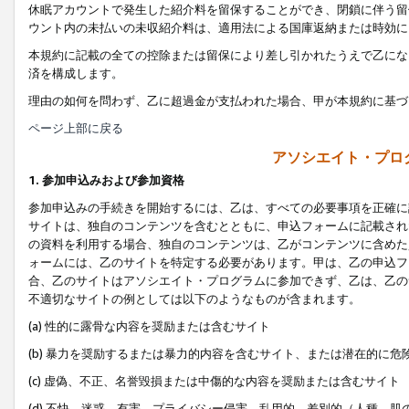
休眠アカウントで発生した紹介料を留保することができ、閉鎖に伴う留
ウント内の未払いの未収紹介料は、適用法による国庫返納または時効に
本規約に記載の全ての控除または留保により差し引かれたうえで乙にな
済を構成します。
理由の如何を問わず、乙に超過金が支払われた場合、甲が本規約に基づ
ページ上部に戻る
アソシエイト・プロ
1. 参加申込みおよび参加資格
参加申込みの手続きを開始するには、乙は、すべての必要事項を正確に
サイトは、独自のコンテンツを含むとともに、申込フォームに記載され
の資料を利用する場合、独自のコンテンツは、乙がコンテンツに含めた
ォームには、乙のサイトを特定する必要があります。甲は、乙の申込フ
合、乙のサイトはアソシエイト・プログラムに参加できず、乙は、乙の
不適切なサイトの例としては以下のようなものが含まれます。
(a) 性的に露骨な内容を奨励または含むサイト
(b) 暴力を奨励するまたは暴力的内容を含むサイト、または潜在的に
(c) 虚偽、不正、名誉毀損または中傷的な内容を奨励または含むサイト
(d) 不快、迷惑、有害、プライバシー侵害、乱用的、差別的（人種、