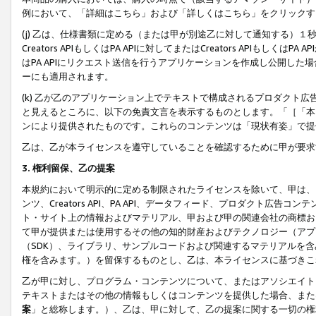
例において、「詳細はこちら」および「詳しくはこちら」をクリックす
(j) 乙は、仕様書類に定める（または甲が別途乙に対して通知する）
Creators APIもしくはPA APIに対してまたはCreators APIもしく
はPA APIにリクエスト送信を行うアプリケーションを作成し公開し
ーにも適用されます。
(k) 乙が乙のアプリケーション上でテキストで構成されるプロダクト
と見えるところに、以下の免責文言を表示するものとします。「［「本
ンにより提供されたものです。これらのコンテンツは「現状有姿」で提
乙は、乙が本ライセンスを遵守していることを確認するために甲が要求
3. 権利留保、乙の提案
本規約において明示的に定める制限されたライセンスを除いて、甲は、
ンツ、Creators API、PA API、データフィード、プロダクト
ト・サイト上の情報およびマテリアル、甲および甲の関連会社の商標お
て甲が提供または使用するその他の知的財産およびテクノロジー（アプ
（SDK）、ライブラリ、サンプルコードおよび関連するマテリアルを
権を含みます。）を留保するものとし、乙は、本ライセンスに基づきこ
乙が甲に対し、プログラム・コンテンツについて、またはアソシエイト
テキストまたはその他の情報もしくはコンテンツを提供した場合、また
案
」と総称します。）、乙は、甲に対して、乙の提案に関する一切の権