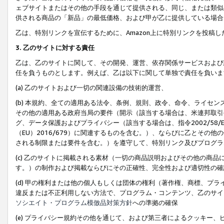
ェブサイトまたはその他の手段を通じて提供される、同じ、または類似
供される商品の「新品」の最低価格、および甲が乙に提供している場合
乙は、特別リンクを宣伝するために、Amazon上に特別リンクを投稿し
3. 乙のサイトに対する責任
乙は、乙のサイトに関して、その開発、運営、依存関係サービスおよび
任を負うものとします。例えば、乙は以下に関して単独で責任を負いま
(a) 乙のサイトおよび一切の関連設備の技術的運営、
(b) 本規約、全ての適用ある法令、条例、規則、政令、命令、ライセ
その他の適用ある政府当局の要件（開示（該当する場合は、米連邦取引
グ、データ保護およびプライバシー（該当する場合は、指令2002/58
（EU）2016/679）に関連するものを含む。）、ならびに乙とそ
される制限または要件を含む。）を遵守して、特別リンク及びプログラ
(c) 乙のサイトに掲載される素材（一切の商品説明およびその他の商
す。）の制作および掲載ならびにその正確性、完全性および適切性の確
(d) 甲の権利または他の個人もしくは団体の権利（著作権、商標、プ
違反または不正利用しない方法で、プログラム・コンテンツ、乙のサイ
ソシエイト・プログラム模倣品対策方針
への準拠の確保
(e) プライバシー規約その他を通じて、および第三者によるクッキー