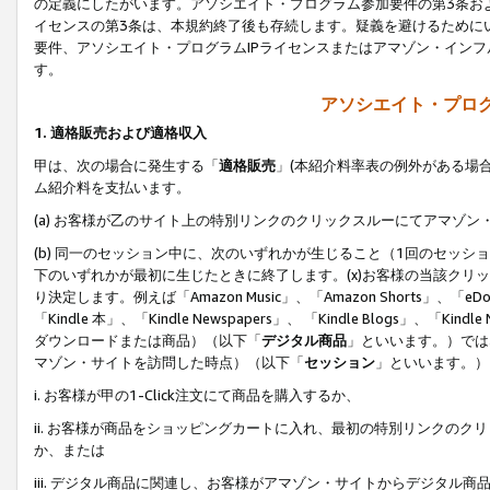
の定義にしたがいます。アソシエイト・プログラム参加要件の第3条お
イセンスの第3条は、本規約終了後も存続します。疑義を避けるためにい
要件、アソシエイト・プログラムIPライセンスまたはアマゾン・イン
す。
アソシエイト・プログ
1. 適格販売および適格収入
甲は、次の場合に発生する「
適格販売
」(本紹介料率表の例外がある場
ム紹介料を支払います。
(a) お客様が乙のサイト上の特別リンクのクリックスルーにてアマゾン
(b) 同一のセッション中に、次のいずれかが生じること（1回のセッ
下のいずれかが最初に生じたときに終了します。(x)お客様の当該クリッ
り決定します。例えば「Amazon Music」、「Amazon Shorts」、「eDo
「Kindle 本」、「Kindle Newspapers」、 「Kindle Blogs」、「
ダウンロードまたは商品）（以下「
デジタル商品
」といいます。）では
マゾン・サイトを訪問した時点）（以下「
セッション
」といいます。）
i. お客様が甲の1-Click注文にて商品を購入するか、
ii. お客様が商品をショッピングカートに入れ、最初の特別リンクの
か、または
iii. デジタル商品に関連し、お客様がアマゾン・サイトからデジタ