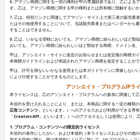
6. アマゾン商標に関する一切の権利が甲の専属財産であり、乙によ
す。乙は、アマゾン商標に関する甲の権利または所有権に抵触するいか
7. 乙は、特別リンクに関連してアマゾン・サイト上で第三者の販売
たはその他使用することについて、当該販売業者またはベンダーから書
することはできません。
8. 乙は、いかなる管轄においても、アマゾン商標に紛らわしいほど
おいても、アマゾン商標に紛らわしいほど類似する商標、ドメイン名、
甲は、アソシエイト・サイトに改定のお知らせまたは改定後の商標ガイ
本商標ガイドラインおよび承認されたアマゾン商標を改定することがで
甲は、許可を得ないいかなる使用または本ガイドラインに準拠しないい
により行使することができるものとします。
アソシエイト・プログラムIPラ
本ライセンスは、乙のアソシエイト・プログラムへの参加に関連して乙
本規約
を受け入れることにより、または、本商品に関する一定の種類の
広告コンテンツ
」といいます。）へのアクセスおよび利用ができる専有
「
Creators API
」といいます。）へのアクセスもしくは使用により、
1. プログラム・コンテンツへの限定的ライセンス
本規約
の条件にしたがい、および本規約（本ライセンスおよびその他の
加する目的に限り、甲は本規約により乙に対して、(a) プログラム・コ