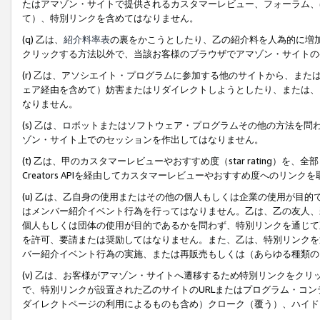
たはアマゾン・サイトで提供されるカスタマーレビュー、フォーラム、
て）、特別リンクを含めてはなりません。
(q) 乙は、
紹介料率表
の裏をかこうとしたり、乙の紹介料を人為的に増
クリックする方法以外で、当該お客様のブラウザでアマゾン・サイトの
(r) 乙は、アソシエイト・プログラムに参加する他のサイトから、ま
ェア経由を含めて）妨害またはリダイレクトしようとしたり、または、
なりません。
(s) 乙は、ロボットまたはソフトウェア・プログラムその他の方法を
ゾン・サイト上でのセッションを作出してはなりません。
(t) 乙は、甲のカスタマーレビューやおすすめ度（star rating
Creators APIを経由してカスタマーレビューやおすすめ度へのリンク
(u) 乙は、乙自身の使用またはその他の個人もしくは企業の使用が目
はメンバー紹介イベント行為を行ってはなりません。乙は、乙の友人、
個人もしくは団体の使用が目的であるかを問わず、特別リンクを通じて
を許可、要請または奨励してはなりません。また、乙は、特別リンクを
バー紹介イベント行為の実施、または再販売もしくは（あらゆる種類の
(v) 乙は、お客様がアマゾン・サイトへ遷移するため特別リンクをク
で、特別リンクが設置された乙のサイトのURLまたはプログラム・コ
ダイレクトページの利用によるものも含め）クローク（覆う）、ハイド