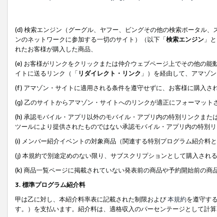
(d) 検索エンジン（グーグル、ヤフー、ビングその他の検索ポータル
ンのネットワークに参加する一切のサイト）（以下「
検索エンジン
」と
れたお客様が購入した商品、
(e) お客様がリンクをクリックまたは仲介ウェブページ上でその他の
イトに送るリンク（「
リダイレクト・リンク
」）を経由して、アマゾン
(f) アマゾン・サイトに適用される条件を遵守せずに、お客様に購入さ
(g) 乙のサイトからアマゾン・サイトへのリンクが適正にフォーマッ
(h) 承認モバイル・アプリ以外のモバイル・アプリ内の特別リンクまたはC
ツールにより提供されたものではない承認モバイル・アプリ内の特別リ
(i) メンバー紹介イベントの対象商品（関連する特別プログラム紹介料と
(j) 本規約で別途定めのない限り、サブスクリプションとして購入され
(k) 商品一覧ページに掲載されていない発表前の商品や予約開始前の商
3. 標準プログラム紹介料
甲は乙に対し、本紹介料率表に記載された制限および
本規約
を遵守す
す。）を支払います。紹介料は、適格収入のパーセンテージとして計算