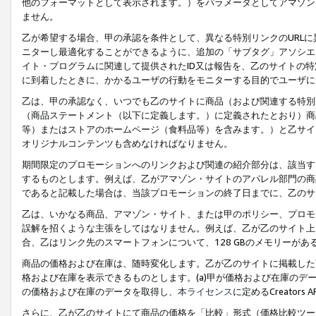
他のフォーマットとして表示されます。）をパラメータとしてアマゾン
ません。
乙が希望する場合、甲の承認を条件として、異なる特別リンクのURL
ニターし最適化することができるように、追加の「サブタグ」アソシエ
イト・プログラムに関連して提供されたID又は報告を、乙のサイトの
に到着したときに、かかるユーザの行動をモニターする目的でユーザに
乙は、甲の承認なく、いつでも乙のサイトに商品（および関連する特別
（商品ステートメント（以下に定義します。）に定義されたとおり）商
等）またはストアのホームページ（食料品等）を含みます。）と乙サイ
オリジナルコンテンツも含めなければなりません。
期間限定のプロモーションへのリンクおよび関連の紹介部分は、該当す
するものとします。例えば、乙がアマゾン・サイトのアパレル部門の商
であると記載した場合は、当該プロモーションの終了日までに、乙のサ
乙は、いかなる商品、アマゾン・サイト、または甲のポリシー、プロモ
誤解を招くような主張をしてはなりません。例えば、乙が乙のサイト上に
合、乙はリンク先のスマートフォンについて、128 GBのメモリーが
商品の価格および在庫は、随時変化します。乙が乙のサイトに掲載した
格および在庫を表示できるものとします。(a)甲が価格および在庫のデータを
の価格および在庫のデータを取得し、
本ライセンス
に定めるCreator
さらに、乙が乙のサイトにて商品の価格を「比較」形式（価格比較ツー