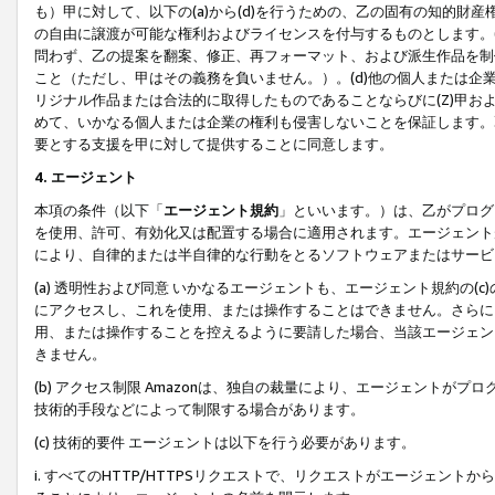
も）甲に対して、以下の(a)から(d)を行うための、乙の固有の知的
の自由に譲渡が可能な権利およびライセンスを付与するものとします。(
問わず、乙の提案を翻案、修正、再フォーマット、および派生作品を制
こと（ただし、甲はその義務を負いません。）。(d)他の個人または企
リジナル作品または合法的に取得したものであることならびに(Z)甲
めて、いかなる個人または企業の権利も侵害しないことを保証します。
要とする支援を甲に対して提供することに同意します。
4. エージェント
本項の条件（以下「
エージェント規約
」といいます。）は、乙がプログ
を使用、許可、有効化又は配置する場合に適用されます。エージェント
により、自律的または半自律的な行動をとるソフトウェアまたはサービ
(a) 透明性および同意 いかなるエージェントも、エージェント規約の
にアクセスし、これを使用、または操作することはできません。さらに、
用、または操作することを控えるように要請した場合、当該エージェン
きません。
(b) アクセス制限 Amazonは、独自の裁量により、エージェント
技術的手段などによって制限する場合があります。
(c) 技術的要件 エージェントは以下を行う必要があります。
i. すべてのHTTP/HTTPSリクエストで、リクエストがエージェ