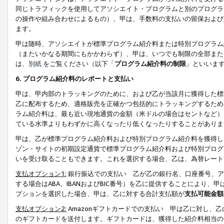
同じトラフィックを使用してアソシエイト・プログラムと別のプログラ
の操作や組み合わせによるもの）、甲は、手数料の支払いの留保および
ます。
甲は随時、アソシエイトが標準プログラム紹介料または特別プログラム
（またいかなる期間にもかかわらず）、甲は、いつでも制限の全部また
は、
別紙
をご覧ください（以下「
プログラム紹介料の制限
」といいま
6. プログラム紹介料のレポートと支払い
甲は、甲内部のトラッキングのために、および乙が当該月に獲得した標
乙に配布するため、適格販売を正確かつ包括的にトラッキングするため
ラム紹介料は、最も近い現地通貨の金額（米ドルの場合はセントなど）
ている水準よりもわずかに高くなったり低くなったりすることがありま
甲は、乙が標準プログラム紹介料および特別プログラム紹介料を獲得し
ゾン・サイトの初期設定通貨で標準プログラム紹介料および特別プログ
いを受け取ることもできます。これを選択する場合、乙は、為替レート
支払オプション1:
銀行振込での支払い 乙が乙の銀行名、口座番号、ア
する場合はABA、IBANおよびBIC番号）を乙に提供することにより
プションを選択した場合、甲は、乙に対する合計支払額が
支払可能金額
支払オプション2:
Amazonギフトカードでの支払い 甲は乙に対し、
のギフトカードを送付します。ギフトカードは、獲得した紹介料相当の