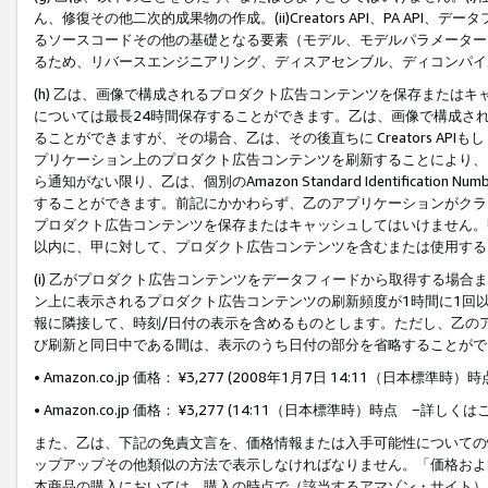
ん、修復その他二次的成果物の作成。(ii)Creators API、PA 
るソースコードその他の基礎となる要素（モデル、モデルパラメーター
るため、リバースエンジニアリング、ディスアセンブル、ディコンパイ
(h) 乙は、画像で構成されるプロダクト広告コンテンツを保存または
については最長24時間保存することができます。乙は、画像で構成さ
ることができますが、その場合、乙は、その後直ちに Creators AP
プリケーション上のプロダクト広告コンテンツを刷新することにより、
ら通知がない限り、乙は、個別のAmazon Standard Identification Nu
することができます。前記にかかわらず、乙のアプリケーションがクラ
プロダクト広告コンテンツを保存またはキャッシュしてはいけません。
以内に、甲に対して、プロダクト広告コンテンツを含むまたは使用する
(i) 乙がプロダクト広告コンテンツをデータフィードから取得する場合または
ン上に表示されるプロダクト広告コンテンツの刷新頻度が1時間に1回
報に隣接して、時刻/日付の表示を含めるものとします。ただし、乙の
び刷新と同日中である間は、表示のうち日付の部分を省略することがで
• Amazon.co.jp 価格： ¥3,277 (2008年1月7日 14:11（日本標準
• Amazon.co.jp 価格： ¥3,277 (14:11（日本標準時）時点 −詳しくは
また、乙は、下記の免責文言を、価格情報または入手可能性についての
ップアップその他類似の方法で表示しなければなりません。「価格およ
本商品の購入においては、購入の時点で（該当するアマゾン・サイト）