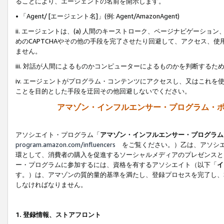
ることにより、エージェントの名前を開示します。
• 「Agent/ [エージェント名]」(例: Agent/AmazonAgent)
ii. エージェントは、(a) 人間のキーストローク、ページナビゲーシ
めのCAPTCHAやその他の手段を完了させたり回避して、アクセス、
ません。
iii. 対話が人間によるものかコンピューターによるものかを判断する
iv. エージェントがプログラム・コンテンツにアクセスし、又はこれ
ことを目的とした手段を迂回その他回避しないでください。
アマゾン・インフルエンサー・プログラム・
アソシエイト・プログラム「
アマゾン・インフルエンサー・プログラム
program.amazon.com/influencers
をご覧ください。）乙は、アソシエ
環として、消費者の購入を促進するソーシャルメディアのプレゼンスと
ー・プログラムに参加するには、資格を有するアソシエイト（以下「
イ
す。）は、アマゾンの質的量的基準を満たし、登録プロセスを完了し、
しなければなりません。
1.
登録情報、ストアフロント