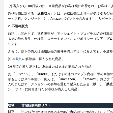
(c) 購入から180日以内に、当該商品がお客様宛に出荷され、お客
適格販売に対する「
適格収入
」とは、適格販売により甲が受け取る金額
ービス料、クレジット［注：Amazonポイントを含みます］、リベー
2. 不適格販売
前記にも関わらず、適格販売が、アソシエイト・プログラム紹介料率表
るその他の条件、仕様書、ステートメントおよびポリシー（以下「
プロ
ります 。
さらに、以下の購入は適格販売の要件を満たすようにみえても、不適格
(a)
本規約
の解除後に購入された商品、
(b) 注文が取り消され、返品または返金が開始された商品、
(c) 「アマゾン」、「Kindle」またはその他のアマゾン商標（甲
形もしくはスペル違い（例えば、「ammazon」、「amaozn」およ
入札またはオークションへの参加を通じて購入した広告（以下、「
禁止
ン・ サイトに紹介されたお客様が購入した商品、
地域
非包括的商標リスト
日本
https://www.amazon.co.jp/gp/help/customer/display.html