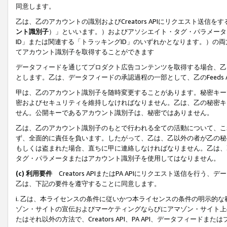
同意します。
乙は、乙のアカウントの識別およびCreators APIにリクエスト送
ント識別子
）」といいます。）およびアソシエイト・タグ・パラメータ（
ID」または関連する「トラッキングID」のいずれかとなります。）の両方
てアカウント識別子を取得することができます
データフィードを通じてプロダクト広告コンテンツを取得する場合、乙は、Cre
とします。乙は、データフィードの承認過程の一部として、乙のFeeds
甲は、乙のアカウント識別子を随時変更することがあります。秘密キー
密およびセキュリティを維持しなければなりません。乙は、乙の秘密キ
せん。公開キーであるアカウント識別子は、秘密ではありません。
乙は、乙のアカウント識別子のもとで行われる全ての活動について、こ
ず、全面的に責任を負います。したがって、乙は、乙以外の者が乙の秘
もしくは盗まれた場合、直ちに甲に連絡しなければなりません。乙は、
タグ・パラメータまたはアカウント識別子を使用してはなりません。
(c) 利用要件
Creators APIまたはPA APIにリクエスト送信を
乙は、下記の要件を遵守することに同意します。
i. 乙は、本ライセンスの条件に従いかつ本ライセンスの条件の明示的
ゾン・サイトの宣伝およびマーケティングならびにアマゾン・サイト上
たはそれ以外の方法で、Creators API、PA API、データフィー