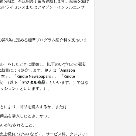
の第3条は、本規約終了後も存続します。疑義を避け
ムIPライセンスまたはアマゾン・インフルエンサ
の第3条に定める標準プログラム紹介料を支払いま
スルーをしたときに開始し、以下のいずれかが最初
裁量により決定します。例えば「Amazon
」、「Kindle Newspapers」、 「Kindle
は商品）（以下「
デジタル商品
」といいます。）ではな
ッション
」といいます。）、
ことにより、商品を購入するか、または
該商品を購入したとき、かつ、
払いがなされること。
売上税およびVATなど）、サービス料、クレジット