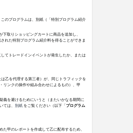
す。このプログラムは、別紙（「特別プログラム紹介
者が下取りショッピングカートに商品を追加し、
記載された特別プログラム紹介料を得ることができま
違反してトレードインイベントが発生したか、または
たは乙を代理する第三者）が、同じトラフィックを
・リンクの操作や組み合わせによるもの）、甲
疑義を避けるためにいうと（またいかなる期間に
いては、
別紙
をご覧ください（以下「
プログラム
めた甲のレポートを作成して乙に配布するため、