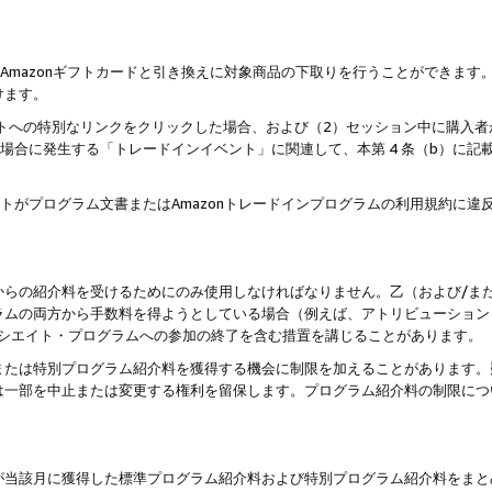
はAmazonギフトカードと引き換えに対象商品の下取りを行うことができま
けます。
サイトへの特別なリンクをクリックした場合、および（2）セッション中に購入
た場合に発生する「トレードインイベント」に関連して、本第 4 条（b）に
ントがプログラム文書またはAmazonトレードインプログラムの利用規約に
。
からの紹介料を受けるためにのみ使用しなければなりません。乙（および/ま
ラムの両方から手数料を得ようとしている場合（例えば、アトリビューション
ソシエイト・プログラムへの参加の終了を含む措置を講じることがあります。
または特別プログラム紹介料を獲得する機会に制限を加えることがあります。
は一部を中止または変更する権利を留保します。プログラム紹介料の制限につ
が当該月に獲得した標準プログラム紹介料および特別プログラム紹介料をまと