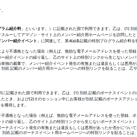
す。
グラム紹介料
」といいます。）に記載された国で利用できます。乙は、(1)
別
スルーしてアマゾン・サイト上のメンバー紹介用ホームページを訪問したとき
メンバー紹介イベント
」に関連して、第4(a)条記載の特別プログラム紹介料
により不適格となった場合（例えば、無効な電子メールアドレスを使った登録
バー紹介イベントの繰り返し、乙のサイト上の特別リンクから生じないメンバ
の単独の裁量で、メンバー紹介イベント発生の有無または違反もしくは悪用が
、
別紙
記載のメンバー紹介用ホームページへの特別リンクを貼ることは、乙サ
に記載された国で利用できます。乙は、(1)
別紙
記載のボーナスイベントの
たとき、および(2)そのセッション中にお客様が
別紙
記載のボーナスアクシ
料を獲得します。
り不適格となった場合（例えば、無効な電子メールアドレスを使った登録、ボ
ントの繰り返し、乙のサイト上の特別リンクから生じないボーナスイベント）
ボーナスイベント発生の有無または違反もしくは悪用があったか否かについて
、
別紙
記載のボーナスイベント用ホームページへの特別リンクを貼ることは