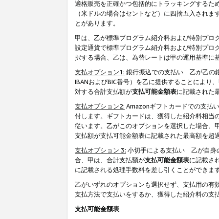
適格販売を正確かつ包括的にトラッキングするた
（米ドルの場合はセントなど）に四捨五入されま
とがあります。
甲は、乙が標準プログラム紹介料および特別プロ
設定通貨で標準プログラム紹介料および特別プロ
択する場合、乙は、為替レートは甲の運用基準に
支払オプション1:
銀行振込での支払い 乙が乙の銀
IBANおよびBIC番号）を乙に提供することに
対する合計支払額が
支払可能金額表
に記載された
支払オプション2:
Amazonギフトカードでの支
付します。ギフトカードは、獲得した紹介料相当
従います。乙がこのオプションを選択した場合、
支払額が支払可能金額表に記載された最高額を超
支払オプション 3:
小切手による支払い 乙が自身
合、甲は、合計支払額が
支払可能金額表
に記載さ
に記載される処理手数料を差し引くことができま
乙がいずれのオプションも選択せず、支払用の有
支払方法で支払いをするか、獲得した紹介料の支
支払可能金額表