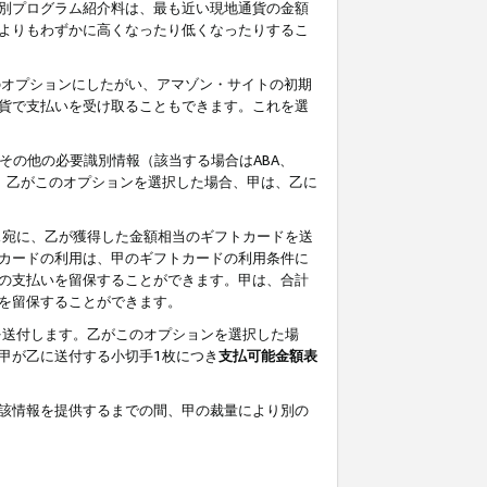
別プログラム紹介料は、最も近い現地通貨の金額
よりもわずかに高くなったり低くなったりするこ
のオプションにしたがい、アマゾン・サイトの初期
貨で支払いを受け取ることもできます。これを選
その他の必要識別情報（該当する場合はABA、
す。乙がこのオプションを選択した場合、甲は、乙に
ス宛に、乙が獲得した金額相当のギフトカードを送
カードの利用は、甲のギフトカードの利用条件に
の支払いを留保することができます。甲は、合計
を留保することができます。
を送付します。乙がこのオプションを選択した場
甲が乙に送付する小切手1枚につき
支払可能金額表
該情報を提供するまでの間、甲の裁量により別の