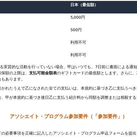
日本（最低額）
5,000円
500円
利用不可
利用不可
なる実質的な活動を行っていない場合、甲はいつでも、7日前に書面による通
留保額の上限は、
支払可能金額表
のギフトカードの最低額とします。さらに、
合もあります。
引かれたうえで乙になされた全ての支払いは、本規約に基づき乙に支払うべき
合、甲が本規約に基づき後日乙に支払う紹介料から同額を調整または相殺する
アソシエイト・プログラム参加要件（「参加要件」）
ての必要事項を正確に記入したアソシエイト・プログラム申込フォームを提出