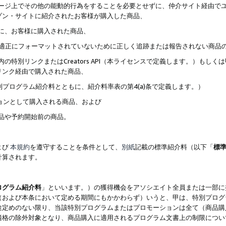
ブページ上でその他の能動的行為をすることを必要とせずに、仲介サイト経由で
ゾン・サイトに紹介されたお客様が購入した商品、
ずに、お客様に購入された商品、
クが適正にフォーマットされていないために正しく追跡または報告されない商品
内の特別リンクまたはCreators API（本ライセンスで定義します。）も
リンク経由で購入された商品、
特別プログラム紹介料とともに、紹介料率表の第4(a)条で定義します。）
ションとして購入される商品、および
商品や予約開始前の商品。
よび
本規約
を遵守することを条件として、
別紙
記載の標準紹介料（以下「
標
計算されます。
ログラム紹介料
」といいます。）の獲得機会をアソシエイト全員または一部に
（および本条において定める期間にもかかわらず）いうと、甲は、特別プログ
途定めのない限り、当該特別プログラムまたはプロモーションは全て（商品購
適格の除外対象となり、商品購入に適用されるプログラム文書上の制限につい