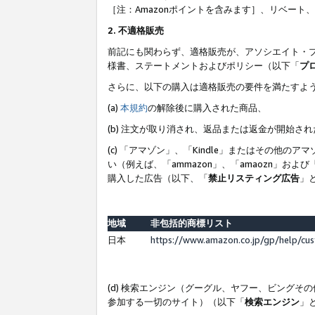
［注：Amazonポイントを含みます］、リベー
2. 不適格販売
前記にも関わらず、適格販売が、アソシエイト・
様書、ステートメントおよびポリシー（以下「
プ
さらに、以下の購入は適格販売の要件を満たすよ
(a)
本規約
の解除後に購入された商品、
(b) 注文が取り消され、返品または返金が開始さ
(c) 「アマゾン」、「Kindle」またはその
い（例えば、「ammazon」、「amaozn」お
購入した広告（以下、「
禁止リスティング広告
」
地域
非包括的商標リスト
日本
https://www.amazon.co.jp/gp/help/cu
(d) 検索エンジン（グーグル、ヤフー、ビング
参加する一切のサイト）（以下「
検索エンジン
」