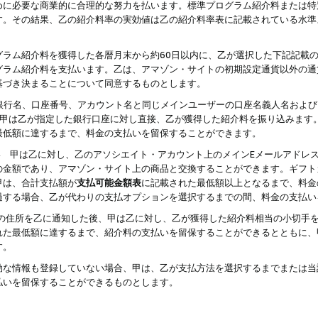
めに必要な商業的に合理的な努力を払います。標準プログラム紹介料または特
す。その結果、乙の紹介料率の実効値は乙の紹介料率表に記載されている水準
グラム紹介料を獲得した各暦月末から約60日以内に、乙が選択した下記記載
グラム紹介料を支払います。乙は、アマゾン・サイトの初期設定通貨以外の通
基づき決まることについて同意するものとします。
行名、口座番号、アカウント名と同じメインユーザーの口座名義人名および
より、甲は乙が指定した銀行口座に対し直接、乙が獲得した紹介料を振り込みま
最低額に達するまで、料金の支払いを留保することができます。
払い 甲は乙に対し、乙のアソシエイト・アカウント上のメインEメールアドレ
の金額であり、アマゾン・サイト上の商品と交換することができます。ギフト
甲は、合計支払額が
支払可能金額表
に記載された最低額以上となるまで、料金
過する場合、乙が代わりの支払オプションを選択するまでの間、料金の支払い
の住所を乙に通知した後、甲は乙に対し、乙が獲得した紹介料相当の小切手
れた最低額に達するまで、紹介料の支払いを留保することができるとともに、
す。
効な情報も登録していない場合、甲は、乙が支払方法を選択するまでまたは当
払いを留保することができるものとします。