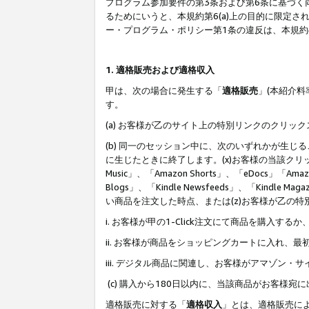
プログラム参加要件の第3条および第6条に基づく
るためにいうと、本規約第6(a)上の目的に限定
ー・プログラム・ポリシー第1条の違反は、本規
1. 適格販売および適格収入
甲は、次の場合に発生する「
適格販売
」(本紹介
す。
(a) お客様が乙のサイト上の特別リンクのクリッ
(b) 同一のセッション中に、次のいずれかが生
に生じたときに終了します。(x)お客様の当該クリ
Music」、「Amazon Shorts」、「eDocs」「Ama
Blogs」、「Kindle Newsfeeds」、「Ki
い商品を注文した時点、または(z)お客様が乙の
i. お客様が甲の1-Click注文にて商品を購入するか
ii. お客様が商品をショッピングカートに入れ
iii. デジタル商品に関連し、お客様がアマゾ
(c) 購入から180日以内に、当該商品がお客
適格販売に対する「
適格収入
」とは、適格販売に