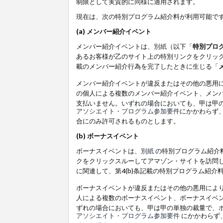
制限として実質的に同様に適用されます。
現在は、次の特別プログラム紹介料が利用可能で
(a) メンバー紹介イベント
メンバー紹介イベントは、
別紙
（以下「
特別プロ
あるお客様が乙のサイト上の特別リンクをクリック
載のメンバー紹介行為を完了したときに生じる「
メンバー紹介イベントが違反またはその他の悪用
の個人による複数のメンバー紹介イベント、メン
支払いません。いずれの場合においても、甲は甲
アソシエイト・プログラム参加要件
にかかわらず
合にのみ許可されるものとします。
(b) ボーナスイベント
ボーナスイベントは、
別紙
の特別プログラム紹介料
クをクリックスルーしてアマゾン・サイトを訪問し
に関連して、第4(b)条記載の特別プログラム紹介
ボーナスイベントが違反またはその他の悪用によ
人による複数のボーナスイベント、ボーナスイベ
ずれの場合においても、甲は甲の単独の裁量で、
アソシエイト・プログラム参加要件
にかかわらず