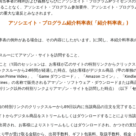
両当事者の権利および義務ならびにアソシエイト・プログラムIPライセンス
されることなく、アソシエイト・プログラム参加要件、アソシエイト・プログラ
約の重大な違反とみなされます。
アソシエイト・プログラム紹介料率表(「紹介料率表」)
料率表の例外がある場合は、その内容にしたがいます。)に関し、本紹介料率表
クスルーにてアマゾン・サイトを訪問すること、
じること（1回のセッションは、お客様が乙のサイトの特別リンクからクリック
ックスルーから24時間が経過した時点、(y)お客様がデジタル商品（甲の単独の
zon Prime Video」、「Game ダウンロード」、「Amazon コイン」、「Kindle 本
ndle Magazines」の名称で販売されるアマゾン・ソフトウェア・ダウンロードまた
特別リンク以外の特別リンクよりアマゾン・サイトを訪問した時点）（以下「
セ
、
、最初の特別リンクのクリックスルーから89日以内に当該商品の注文を完了する
ン・サイトからデジタル商品をストリームもしくはダウンロードすることにより当
様宛に出荷され、お客様によりストリームもしくはダウンロードされ、かつその支
より甲が受け取る金額から、出荷手数料、ギフト包装料、取扱手数料、税金（