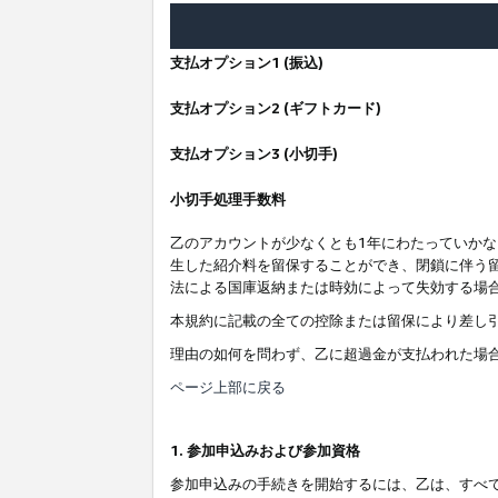
支払オプション1 (振込)
支払オプション2 (ギフトカード)
支払オプション3 (小切手)
小切手処理手数料
乙のアカウントが少なくとも1年にわたっていか
生した紹介料を留保することができ、閉鎖に伴う
法による国庫返納または時効によって失効する場
本規約に記載の全ての控除または留保により差し
理由の如何を問わず、乙に超過金が支払われた場
ページ上部に戻る
1. 参加申込みおよび参加資格
参加申込みの手続きを開始するには、乙は、すべ