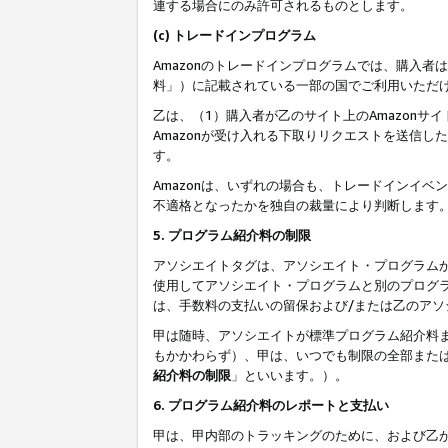
連する場合にのみ許可されるものとします。
(c) トレードインプログラム
Amazonのトレードインプログラムでは、購入者
料」）に記載されている一部の国でご利用いただ
乙は、（1）購入者が乙のサイト上のAmazon
Amazonが受け入れる下取りリクエストを送信し
す。
Amazonは、いずれの場合も、トレードインイベ
不適格となったかを独自の裁量により判断します
5. プログラム紹介料の制限
アソシエイトタグは、アソシエイト・プログラム
使用してアソシエイト・プログラムと別のプログ
は、手数料の支払いの留保および/または乙のア
甲は随時、アソシエイトが標準プログラム紹介料
もかかわらず）、甲は、いつでも制限の全部また
紹介料の制限
」といいます。）。
6. プログラム紹介料のレポートと支払い
甲は、甲内部のトラッキングのために、および乙