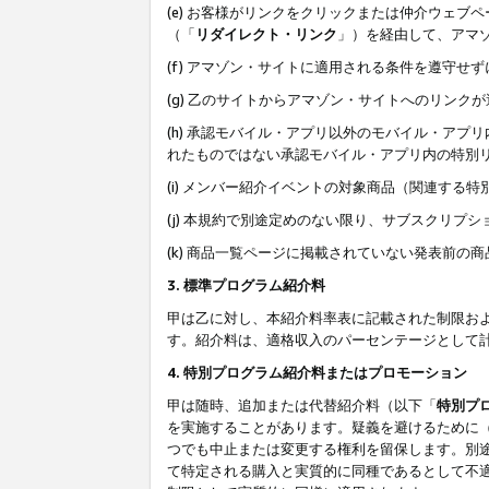
(e) お客様がリンクをクリックまたは仲介ウェ
（「
リダイレクト・リンク
」）を経由して、アマ
(f) アマゾン・サイトに適用される条件を遵守せ
(g) 乙のサイトからアマゾン・サイトへのリン
(h) 承認モバイル・アプリ以外のモバイル・アプリ
れたものではない承認モバイル・アプリ内の特別
(i) メンバー紹介イベントの対象商品（関連する
(j) 本規約で別途定めのない限り、サブスクリプ
(k) 商品一覧ページに掲載されていない発表前の
3. 標準プログラム紹介料
甲は乙に対し、本紹介料率表に記載された制限お
す。紹介料は、適格収入のパーセンテージとして
4. 特別プログラム紹介料またはプロモーション
甲は随時、追加または代替紹介料（以下「
特別プ
を実施することがあります。疑義を避けるために
つでも中止または変更する権利を留保します。別
て特定される購入と実質的に同種であるとして不