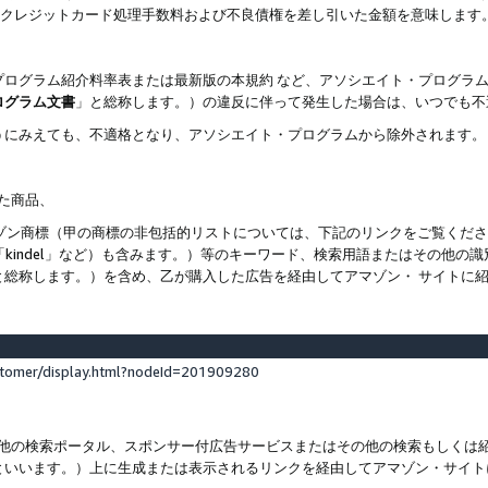
ト、クレジットカード処理手数料および不良債権を差し引いた金額を意味します
プログラム紹介料率表または最新版の本規約 など、アソシエイト・プログラ
ログラム文書
」と総称します。）の違反に伴って発生した場合は、いつでも不
うにみえても、不適格となり、アソシエイト・プログラムから除外されます。
れた商品、
他のアマゾン商標（甲の商標の非包括的リストについては、下記のリンクをご覧く
よび「kindel」など）も含みます。）等のキーワード、検索用語またはその
と総称します。）を含め、乙が購入した広告を経由してアマゾン・ サイトに
stomer/display.html?nodeId=201909280
その他の検索ポータル、スポンサー付広告サービスまたはその他の検索もしく
といいます。）上に生成または表示されるリンクを経由してアマゾン・サイト