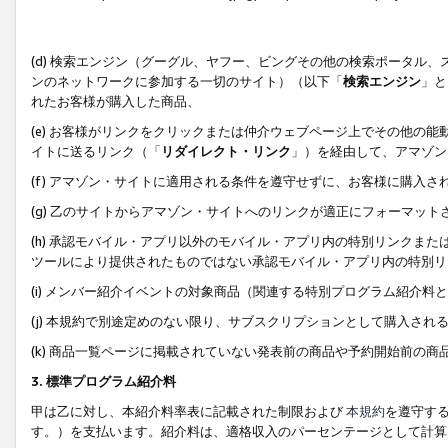
(d) 検索エンジン（グーグル、ヤフー、ビングその他の検索ポータル
ンのネットワークに参加する一切のサイト）（以下「
検索エンジン
」と
れたお客様が購入した商品、
(e) お客様がリンクをクリックまたは仲介ウェブページ上でその他の
イトに送るリンク（「
リダイレクト・リンク
」）を経由して、アマゾン
(f) アマゾン・サイトに適用される条件を遵守せずに、お客様に購入さ
(g) 乙のサイトからアマゾン・サイトへのリンクが適正にフォーマッ
(h) 承認モバイル・アプリ以外のモバイル・アプリ内の特別リンクまたはC
ツールにより提供されたものではない承認モバイル・アプリ内の特別リ
(i) メンバー紹介イベントの対象商品（関連する特別プログラム紹介料と
(j) 本規約で別途定めのない限り、サブスクリプションとして購入され
(k) 商品一覧ページに掲載されていない発表前の商品や予約開始前の商
3. 標準プログラム紹介料
甲は乙に対し、本紹介料率表に記載された制限および
本規約
を遵守す
す。）を支払います。紹介料は、適格収入のパーセンテージとして計算