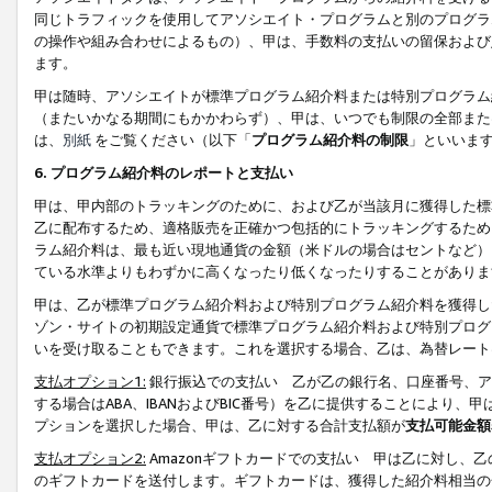
同じトラフィックを使用してアソシエイト・プログラムと別のプログラ
の操作や組み合わせによるもの）、甲は、手数料の支払いの留保および
ます。
甲は随時、アソシエイトが標準プログラム紹介料または特別プログラム
（またいかなる期間にもかかわらず）、甲は、いつでも制限の全部また
は、
別紙
をご覧ください（以下「
プログラム紹介料の制限
」といいま
6. プログラム紹介料のレポートと支払い
甲は、甲内部のトラッキングのために、および乙が当該月に獲得した標
乙に配布するため、適格販売を正確かつ包括的にトラッキングするため
ラム紹介料は、最も近い現地通貨の金額（米ドルの場合はセントなど）
ている水準よりもわずかに高くなったり低くなったりすることがありま
甲は、乙が標準プログラム紹介料および特別プログラム紹介料を獲得し
ゾン・サイトの初期設定通貨で標準プログラム紹介料および特別プログ
いを受け取ることもできます。これを選択する場合、乙は、為替レート
支払オプション1:
銀行振込での支払い 乙が乙の銀行名、口座番号、ア
する場合はABA、IBANおよびBIC番号）を乙に提供することにより
プションを選択した場合、甲は、乙に対する合計支払額が
支払可能金額
支払オプション2:
Amazonギフトカードでの支払い 甲は乙に対し、
のギフトカードを送付します。ギフトカードは、獲得した紹介料相当の