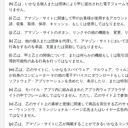
(h) 乙は、いかなる個人または団体により甲に提出された電子フォー
りません。
(i) 乙は、アマゾン・サイトに関連して甲のお客様が使用するアカウ
請、収集、取得、保存、キャッシュ、もしくは使用してはなりません。
(j) 乙は、アマゾン・サイトのボタン、リンクその他の機能を、変更
(k) 乙は、他の個人または団体を代理して、アマゾン・サイトにおい
行為をするのを承認、支援または奨励してはなりません。
(l) 乙は、甲と乙との関係について、または何らかの機能もしくは取
理的可能性のある行為を行ってはなりません。
(m) 乙は、乙のサイトに、いかなるスパイウェア、マルウェア、ウィ
が自身のコンピューター その他の電子デバイスにダウンロードもしく
ソフトウェア・アプリケーションを含めたり、表示したり、または特別
(n) 乙は、モバイル・アプリ内に組み込まれたアプリ内ウェブブラウザ
イトの中でフレーム化してはなりません。ただし、乙のサイト上で参加
(o) 乙は、乙のサイト上の素材と密接に関連して商品を宣伝する乙の
ー・ウィンドウ、トランジショナル・ページ広告またはレイヤー広告内
てはなりません。
(p) 乙は、アマゾン・サイトに乙が掲載することができるいかなるコ