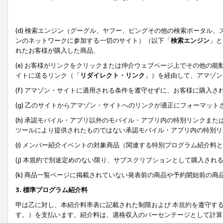
(d) 検索エンジン（グーグル、ヤフー、ビングその他の検索ポータル
ンのネットワークに参加する一切のサイト）（以下「
検索エンジン
」と
れたお客様が購入した商品、
(e) お客様がリンクをクリックまたは仲介ウェブページ上でその他の
イトに送るリンク（「
リダイレクト・リンク
」）を経由して、アマゾン
(f) アマゾン・サイトに適用される条件を遵守せずに、お客様に購入さ
(g) 乙のサイトからアマゾン・サイトへのリンクが適正にフォーマッ
(h) 承認モバイル・アプリ以外のモバイル・アプリ内の特別リンクまたはC
ツールにより提供されたものではない承認モバイル・アプリ内の特別リ
(i) メンバー紹介イベントの対象商品（関連する特別プログラム紹介料と
(j) 本規約で別途定めのない限り、サブスクリプションとして購入され
(k) 商品一覧ページに掲載されていない発表前の商品や予約開始前の商
3. 標準プログラム紹介料
甲は乙に対し、本紹介料率表に記載された制限および
本規約
を遵守す
す。）を支払います。紹介料は、適格収入のパーセンテージとして計算