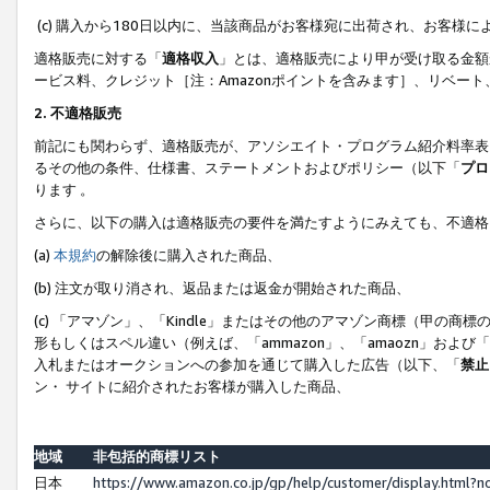
(c) 購入から180日以内に、当該商品がお客様宛に出荷され、お客
適格販売に対する「
適格収入
」とは、適格販売により甲が受け取る金額
ービス料、クレジット［注：Amazonポイントを含みます］、リベー
2. 不適格販売
前記にも関わらず、適格販売が、アソシエイト・プログラム紹介料率表
るその他の条件、仕様書、ステートメントおよびポリシー（以下「
プロ
ります 。
さらに、以下の購入は適格販売の要件を満たすようにみえても、不適格
(a)
本規約
の解除後に購入された商品、
(b) 注文が取り消され、返品または返金が開始された商品、
(c) 「アマゾン」、「Kindle」またはその他のアマゾン商標（甲
形もしくはスペル違い（例えば、「ammazon」、「amaozn」およ
入札またはオークションへの参加を通じて購入した広告（以下、「
禁止
ン・ サイトに紹介されたお客様が購入した商品、
地域
非包括的商標リスト
日本
https://www.amazon.co.jp/gp/help/customer/display.html