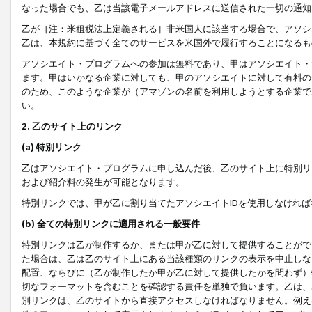
なった場合でも、乙は当該電子メールアドレスに送信された一切の通知
乙が［注：米租税法上定義される］非米国人に該当する場合で、アソシ
乙は、本規約に基づく全てのサービスを米国外で履行することになるも
アソシエイト・プログラムへの参加は無料であり、甲はアソシエイト・
ます。甲はいかなる企業に対しても、甲のアソシエイトに対して有料の
のため、このような企業が（アマゾンの名前を利用しようとする企業で
い。
2. 乙のサイト上のリンク
(a) 特別リンク
乙はアソシエイト・プログラムに申し込んだ後、乙のサイト上に特別リ
および紹介料の発生が可能となります。
特別リンクでは、甲が乙に割り当てたアソシエイトIDを使用しなけれ
(b) 全ての特別リンクに適用される一般要件
特別リンクは乙が制作するか、または甲が乙に対して提供することがで
た場合は、乙は乙のサイト上にある当該種類のリンクの表示を中止しな
配置、ならびに（乙が制作したか甲が乙に対して提供したかを問わず）
切なフォーマットを含むことを確認する責任を単独で負います。乙は、
別リンクは、乙のサイトから直接アクセスしなければなりません。例えば、