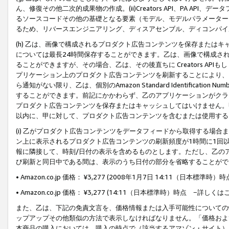
ん、修復その他二次的成果物の作成。(ii)Creators API、PA 
るソースコードその他の基礎となる要素（モデル、モデルパラメーター
るため、リバースエンジニアリング、ディスアセンブル、ディコンパイ
(h) 乙は、画像で構成されるプロダクト広告コンテンツを保存または
については最長24時間保存することができます。乙は、画像で構成さ
ることができますが、その場合、乙は、その後直ちに Creators AP
プリケーション上のプロダクト広告コンテンツを刷新することにより、
ら通知がない限り、乙は、個別のAmazon Standard Identification Nu
することができます。前記にかかわらず、乙のアプリケーションがクラ
プロダクト広告コンテンツを保存またはキャッシュしてはいけません。
以内に、甲に対して、プロダクト広告コンテンツを含むまたは使用する
(i) 乙がプロダクト広告コンテンツをデータフィードから取得する場合または
ン上に表示されるプロダクト広告コンテンツの刷新頻度が1時間に1回
報に隣接して、時刻/日付の表示を含めるものとします。ただし、乙の
び刷新と同日中である間は、表示のうち日付の部分を省略することがで
• Amazon.co.jp 価格： ¥3,277 (2008年1月7日 14:11（日本標準
• Amazon.co.jp 価格： ¥3,277 (14:11（日本標準時）時点 −詳しくは
また、乙は、下記の免責文言を、価格情報または入手可能性についての
ップアップその他類似の方法で表示しなければなりません。「価格およ
本商品の購入においては、購入の時点で（該当するアマゾン・サイト）