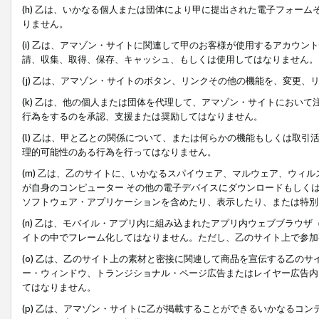
(h) 乙は、いかなる個人または団体により甲に提出された電子フォー
りません。
(i) 乙は、アマゾン・サイトに関連して甲のお客様が使用するアカウ
請、収集、取得、保存、キャッシュ、もしくは使用してはなりません。
(j) 乙は、アマゾン・サイトのボタン、リンクその他の機能を、変更
(k) 乙は、他の個人または団体を代理して、アマゾン・サイトにおい
行為をするのを承認、支援または奨励してはなりません。
(l) 乙は、甲と乙との関係について、または何らかの機能もしくは取
理的可能性のある行為を行ってはなりません。
(m) 乙は、乙のサイトに、いかなるスパイウェア、マルウェア、ウィ
が自身のコンピューター その他の電子デバイスにダウンロードもしく
ソフトウェア・アプリケーションを含めたり、表示したり、または特別
(n) 乙は、モバイル・アプリ内に組み込まれたアプリ内ウェブブラウザ
イトの中でフレーム化してはなりません。ただし、乙のサイト上で参加
(o) 乙は、乙のサイト上の素材と密接に関連して商品を宣伝する乙の
ー・ウィンドウ、トランジショナル・ページ広告またはレイヤー広告内
てはなりません。
(p) 乙は、アマゾン・サイトに乙が掲載することができるいかなるコ