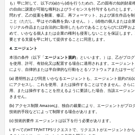
も）甲に対して、以下の(a)から(d)を行うための、乙の固有の知的
の自由に譲渡が可能な権利およびライセンスを付与するものとします。(
問わず、乙の提案を翻案、修正、再フォーマット、および派生作品を制
こと（ただし、甲はその義務を負いません。）。(d)他の個人または企
リジナル作品または合法的に取得したものであることならびに(Z)甲
めて、いかなる個人または企業の権利も侵害しないことを保証します。
要とする支援を甲に対して提供することに同意します。
4. エージェント
本項の条件（以下「
エージェント規約
」といいます。）は、乙がプログ
を使用、許可、有効化又は配置する場合に適用されます。エージェント
により、自律的または半自律的な行動をとるソフトウェアまたはサービ
(a) 透明性および同意 いかなるエージェントも、エージェント規約の
にアクセスし、これを使用、または操作することはできません。さらに、
用、または操作することを控えるように要請した場合、当該エージェン
きません。
(b) アクセス制限 Amazonは、独自の裁量により、エージェント
技術的手段などによって制限する場合があります。
(c) 技術的要件 エージェントは以下を行う必要があります。
i. すべてのHTTP/HTTPSリクエストで、リクエストがエージェ