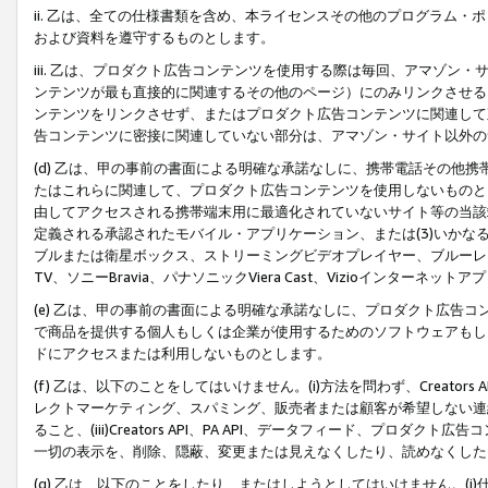
ii. 乙は、全ての仕様書類を含め、本ライセンスその他のプログラム
および資料を遵守するものとします。
iii. 乙は、プロダクト広告コンテンツを使用する際は毎回、アマゾ
ンテンツが最も直接的に関連するその他のページ）にのみリンクさせる
ンテンツをリンクさせず、またはプロダクト広告コンテンツに関連して
告コンテンツに密接に関連していない部分は、アマゾン・サイト以外の
(d) 乙は、甲の事前の書面による明確な承諾なしに、携帯電話その他
たはこれらに関連して、プロダクト広告コンテンツを使用しないものと
由してアクセスされる携帯端末用に最適化されていないサイト等の当該端
定義される承認されたモバイル・アプリケーション、または(3)いか
ブルまたは衛星ボックス、ストリーミングビデオプレイヤー、ブルーレイ
TV、ソニーBravia、パナソニックViera Cast、Vizioインター
(e) 乙は、甲の事前の書面による明確な承諾なしに、プロダクト広告
で商品を提供する個人もしくは企業が使用するためのソフトウェアもしくはその
ドにアクセスまたは利用しないものとします。
(f) 乙は、以下のことをしてはいけません。(i)方法を問わず、Creator
レクトマーケティング、スパミング、販売者または顧客が希望しない連
ること、(iii)Creators API、PA API、データフィード、プ
一切の表示を、削除、隠蔽、変更または見えなくしたり、読めなくした
(g) 乙は、以下のことをしたり、またはしようとしてはいけません。(