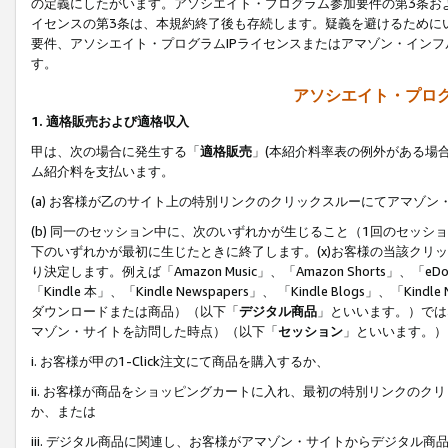
の定義にしたがいます。アソシエイト・プログラム参加要件の第3条お
イセンスの第3条は、本規約終了後も存続します。疑義を避けるためにい
要件、アソシエイト・プログラムIPライセンスまたはアマゾン・イン
す。
アソシエイト・プログ
1. 適格販売および適格収入
甲は、次の場合に発生する「
適格販売
」(本紹介料率表の例外がある場
ム紹介料を支払います。
(a) お客様が乙のサイト上の特別リンクのクリックスルーにてアマゾン
(b) 同一のセッション中に、次のいずれかが生じること（1回のセッ
下のいずれかが最初に生じたときに終了します。(x)お客様の当該クリッ
り決定します。例えば「Amazon Music」、「Amazon Shorts」、「eDo
「Kindle 本」、「Kindle Newspapers」、 「Kindle Blogs」、「
ダウンロードまたは商品）（以下「
デジタル商品
」といいます。）では
マゾン・サイトを訪問した時点）（以下「
セッション
」といいます。）
i. お客様が甲の1-Click注文にて商品を購入するか、
ii. お客様が商品をショッピングカートに入れ、最初の特別リンクの
か、または
iii. デジタル商品に関連し、お客様がアマゾン・サイトからデジタ