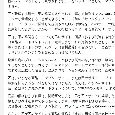
他のフォーマットとして表示されます。）をパラメータとしてアマゾン
ません。
乙が希望する場合、甲の承認を条件として、異なる特別リンクのURL
ニターし最適化することができるように、追加の「サブタグ」アソシエ
イト・プログラムに関連して提供されたID又は報告を、乙のサイトの
に到着したときに、かかるユーザの行動をモニターする目的でユーザに
乙は、甲の承認なく、いつでも乙のサイトに商品（および関連する特別
（商品ステートメント（以下に定義します。）に定義されたとおり）商
等）またはストアのホームページ（食料品等）を含みます。）と乙サイ
オリジナルコンテンツも含めなければなりません。
期間限定のプロモーションへのリンクおよび関連の紹介部分は、該当す
するものとします。例えば、乙がアマゾン・サイトのアパレル部門の商
であると記載した場合は、当該プロモーションの終了日までに、乙のサ
乙は、いかなる商品、アマゾン・サイト、または甲のポリシー、プロモ
誤解を招くような主張をしてはなりません。例えば、乙が乙のサイト上に
合、乙はリンク先のスマートフォンについて、128 GBのメモリーが
商品の価格および在庫は、随時変化します。乙が乙のサイトに掲載した
格および在庫を表示できるものとします。(a)甲が価格および在庫のデータを
の価格および在庫のデータを取得し、
本ライセンス
に定めるCreator
さらに、乙が乙のサイトにて商品の価格を「比較」形式（価格比較ツー