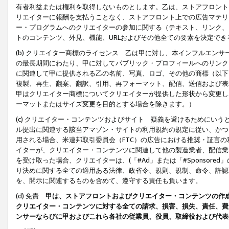
有者利益または権利を取得しないものとします。乙は、ストアフロントに
リエイターに報酬を支払うことなく、ストアフロント上での広告マテリア
ー・プログラムへのクリエイターの参加に関する（テキスト、リンク、
トのコンテンツ、外見、機能、URLおよびその他全ての要素を決定で
(b) クリエイター商標のライセンス 乙は甲に対し、本インフルエン
の最長期間にわたり、甲に対してパブリック・プロフィールへのリンク
に関連して甲に提供される乙の名前、写真、ロゴ、その他の商標（以下
複製、再生、翻案、翻訳、引用、再フォーマット、配信、送信および表
甲はクリエイター商標についてクリエイターが提供した形状から変更し
ーマットまたはサイズ変更を目的とする場合を除きます。）
(c) クリエイター・コンテンツおよびサイト 疑義を避けるためにい
ル提出に関連する該当アマゾン・サイトの利用規約の規定に従い、かつ、
用される場合、米連邦取引委員会（FTC）の広告における推奨・証言
イターが、クリエイター・コンテンツに関連して他の製造業者、配信業
を受け取った場合、クリエイターは、(「#Ad」または「#Sponsor
り決めに関する全ての適用ある法律、政省令、規則、規制、命令、許認
を、開示に関連するものを含めて、遵守する責任も負います。
(d) 免責
甲は、ストアフロントおよびクリエイター・コンテンツの作
クリエイター・コンテンツに対する全ての請求、損害、損失、責任、費
ンサーならびに甲およびこれら各社の従業員、役員、取締役および代表