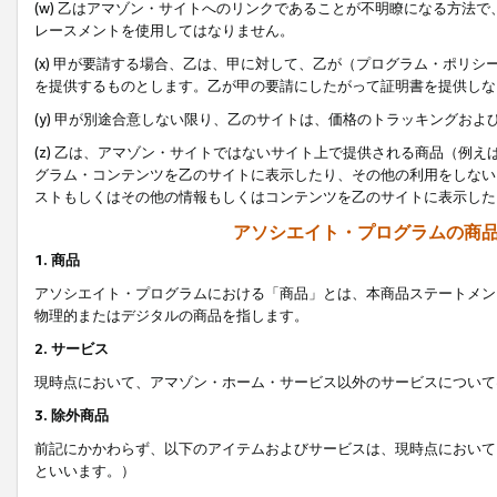
(w) 乙はアマゾン・サイトへのリンクであることが不明瞭になる方法
レースメントを使用してはなりません。
(x) 甲が要請する場合、乙は、甲に対して、乙が（プログラム・ポリ
を提供するものとします。乙が甲の要請にしたがって証明書を提供しな
(y) 甲が別途合意しない限り、乙のサイトは、価格のトラッキングお
(z) 乙は、アマゾン・サイトではないサイト上で提供される商品（例
グラム・コンテンツを乙のサイトに表示したり、その他の利用をしない
ストもしくはその他の情報もしくはコンテンツを乙のサイトに表示した
アソシエイト・プログラムの商
1. 商品
アソシエイト・プログラムにおける「商品」とは、本商品ステートメン
物理的またはデジタルの商品を指します。
2. サービス
現時点において、アマゾン・ホーム・サービス以外のサービスについて
3. 除外商品
前記にかかわらず、以下のアイテムおよびサービスは、現時点において
といいます。）