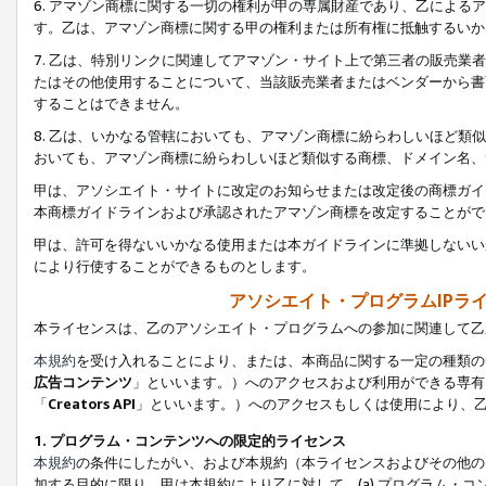
6. アマゾン商標に関する一切の権利が甲の専属財産であり、乙によ
す。乙は、アマゾン商標に関する甲の権利または所有権に抵触するいか
7. 乙は、特別リンクに関連してアマゾン・サイト上で第三者の販売
たはその他使用することについて、当該販売業者またはベンダーから書
することはできません。
8. 乙は、いかなる管轄においても、アマゾン商標に紛らわしいほど
おいても、アマゾン商標に紛らわしいほど類似する商標、ドメイン名、
甲は、アソシエイト・サイトに改定のお知らせまたは改定後の商標ガイ
本商標ガイドラインおよび承認されたアマゾン商標を改定することがで
甲は、許可を得ないいかなる使用または本ガイドラインに準拠しないい
により行使することができるものとします。
アソシエイト・プログラムIPラ
本ライセンスは、乙のアソシエイト・プログラムへの参加に関連して乙
本規約
を受け入れることにより、または、本商品に関する一定の種類の
広告コンテンツ
」といいます。）へのアクセスおよび利用ができる専有
「
Creators API
」といいます。）へのアクセスもしくは使用により、
1. プログラム・コンテンツへの限定的ライセンス
本規約
の条件にしたがい、および本規約（本ライセンスおよびその他の
加する目的に限り、甲は本規約により乙に対して、(a) プログラム・コ