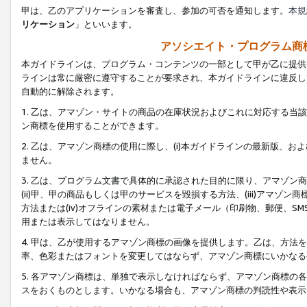
甲は、乙のアプリケーションを審査し、参加の可否を通知します。
本規
リケーション
」といいます。
アソシエイト・プログラム商
本ガイドラインは、プログラム・コンテンツの一部として甲が乙に提供
ラインは常に厳密に遵守することが要求され、本ガイドラインに違反し
自動的に解除されます。
1. 乙は、アマゾン・サイトの商品の在庫状況およびこれに対応する
ン商標を使用することができます。
2. 乙は、アマゾン商標の使用に際し、(i)本ガイドラインの最新版、およ
ません。
3. 乙は、プログラム文書で具体的に承認された目的に限り、アマゾン
(ii)甲、甲の商品もしくは甲のサービスを毀損する方法、(iii)アマ
方法または(iv)オフラインの素材または電子メール（印刷物、郵便、S
用または表示してはなりません。
4. 甲は、乙が使用するアマゾン商標の画像を提供します。乙は、方
率、色彩またはフォントを変更してはならず、アマゾン商標にいかなる
5. 各アマゾン商標は、単独で表示しなければならず、アマゾン商標
スをおくものとします。いかなる場合も、アマゾン商標の判読性や表示