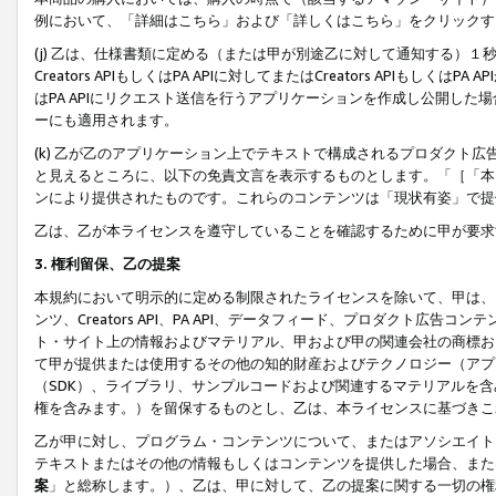
例において、「詳細はこちら」および「詳しくはこちら」をクリックす
(j) 乙は、仕様書類に定める（または甲が別途乙に対して通知する）
Creators APIもしくはPA APIに対してまたはCreators APIもしく
はPA APIにリクエスト送信を行うアプリケーションを作成し公開し
ーにも適用されます。
(k) 乙が乙のアプリケーション上でテキストで構成されるプロダクト
と見えるところに、以下の免責文言を表示するものとします。「［「本
ンにより提供されたものです。これらのコンテンツは「現状有姿」で提
乙は、乙が本ライセンスを遵守していることを確認するために甲が要求
3. 権利留保、乙の提案
本規約において明示的に定める制限されたライセンスを除いて、甲は、
ンツ、Creators API、PA API、データフィード、プロダクト
ト・サイト上の情報およびマテリアル、甲および甲の関連会社の商標お
て甲が提供または使用するその他の知的財産およびテクノロジー（アプ
（SDK）、ライブラリ、サンプルコードおよび関連するマテリアルを
権を含みます。）を留保するものとし、乙は、本ライセンスに基づきこ
乙が甲に対し、プログラム・コンテンツについて、またはアソシエイト
テキストまたはその他の情報もしくはコンテンツを提供した場合、また
案
」と総称します。）、乙は、甲に対して、乙の提案に関する一切の権