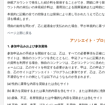
休眠アカウントで発生した紹介料を留保することができ、閉鎖に伴う留
ウント内の未払いの未収紹介料は、適用法による国庫返納または時効に
本規約に記載の全ての控除または留保により差し引かれたうえで乙にな
済を構成します。
理由の如何を問わず、乙に超過金が支払われた場合、甲が本規約に基づ
ページ上部に戻る
アソシエイト・プロ
1. 参加申込みおよび参加資格
参加申込みの手続きを開始するには、乙は、すべての必要事項を正確に
サイトは、独自のコンテンツを含むとともに、申込フォームに記載され
の資料を利用する場合、独自のコンテンツは、乙がコンテンツに含めた
ォームには、乙のサイトを特定する必要があります。甲は、乙の申込フ
合、乙のサイトはアソシエイト・プログラムに参加できず、乙は、乙の
不適切なサイトの例としては以下のようなものが含まれます。
(a) 性的に露骨な内容を奨励または含むサイト
(b) 暴力を奨励するまたは暴力的内容を含むサイト、または潜在的に
(c) 虚偽、不正、名誉毀損または中傷的な内容を奨励または含むサイト
(d) 不快、迷惑、有害、プライバシー侵害、乱用的、差別的（人種、