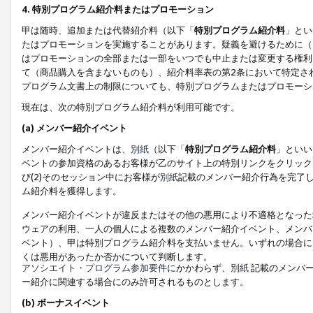
4. 特別プログラム紹介料またはプロモーション
甲は随時、追加または代替紹介料（以下「
特別プログラム紹介料
」とい
たはプロモーションを実施することがあります。疑義を避けるために（
はプロモーションの全部または一部をいつでも中止または変更する権利
て（商品購入を含まないものも）、紹介料率表の第2条において特定さ
プログラム文書上の制限についても、特別プログラムまたはプロモーシ
現在は、次の特別プログラム紹介料が利用可能です。
(a) メンバー紹介イベント
メンバー紹介イベントは、
別紙
（以下「
特別プログラム紹介料
」といい
ベントの参加資格のあるお客様が乙のサイト上の特別リンクをクリック
び(2)そのセッション中にお客様が
別紙
記載のメンバー紹介行為を完了
ム紹介料を獲得します。
メンバー紹介イベントが違反またはその他の悪用により不適格となった
ウェアの利用、一人の個人による複数のメンバー紹介イベント、メンバ
ベント）、甲は特別プログラム紹介料を支払いません。いずれの場合に
くは悪用があったか否かについて判断します。
アソシエイト・プログラム参加要件
にかかわらず、
別紙
記載のメンバー
ー紹介に関連する場合にのみ許可されるものとします。
(b) ボーナスイベント