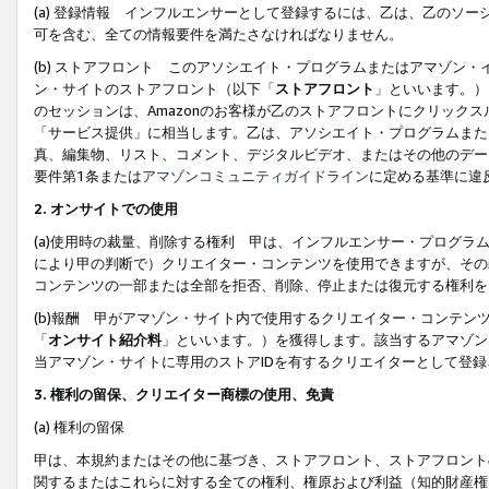
(a) 登録情報 インフルエンサーとして登録するには、乙は、乙のソ
可を含む、全ての情報要件を満たさなければなりません。
(b) ストアフロント このアソシエイト・プログラムまたはアマゾン
ン・サイトのストアフロント（以下「
ストアフロント
」といいます。）
のセッションは、Amazonのお客様が乙のストアフロントにクリック
「サービス提供」に相当します。乙は、アソシエイト・プログラムまた
真、編集物、リスト、コメント、デジタルビデオ、またはその他のデー
要件第1条または
アマゾンコミュニティガイドライン
に定める基準に違
2.
オンサイトでの使用
(a)使用時の裁量、削除する権利 甲は、インフルエンサー・プログラ
により甲の判断で）クリエイター・コンテンツを使用できますが、その
コンテンツの一部または全部を拒否、削除、停止または復元する権利を
(b)報酬 甲がアマゾン・サイト内で使用するクリエイター・コンテン
「
オンサイト紹介料
」といいます。）を獲得します。該当するアマゾン
当アマゾン・サイトに専用のストアIDを有するクリエイターとして登
3.
権利の留保、クリエイター商標の使用、免責
(a) 権利の留保
甲は、本規約またはその他に基づき、ストアフロント、ストアフロント
関するまたはこれらに対する全ての権利、権原および利益（知的財産権