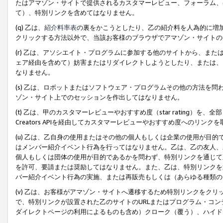
たはアマゾン・サイトで提供されるカスタマーレビュー、フォーラム、
て）、特別リンクを含めてはなりません。
(q) 乙は、
紹介料率表
の裏をかこうとしたり、乙の紹介料を人為的に増
クリックする方法以外で、当該お客様のブラウザでアマゾン・サイトの
(r) 乙は、アソシエイト・プログラムに参加する他のサイトから、ま
ェア経由を含めて）妨害またはリダイレクトしようとしたり、または、
なりません。
(s) 乙は、ロボットまたはソフトウェア・プログラムその他の方法を
ゾン・サイト上でのセッションを作出してはなりません。
(t) 乙は、甲のカスタマーレビューやおすすめ度（star rating
Creators APIを経由してカスタマーレビューやおすすめ度へのリンク
(u) 乙は、乙自身の使用またはその他の個人もしくは企業の使用が目
はメンバー紹介イベント行為を行ってはなりません。乙は、乙の友人、
個人もしくは団体の使用が目的であるかを問わず、特別リンクを通じて
を許可、要請または奨励してはなりません。また、乙は、特別リンクを
バー紹介イベント行為の実施、または再販売もしくは（あらゆる種類の
(v) 乙は、お客様がアマゾン・サイトへ遷移するため特別リンクをク
で、特別リンクが設置された乙のサイトのURLまたはプログラム・コ
ダイレクトページの利用によるものも含め）クローク（覆う）、ハイド