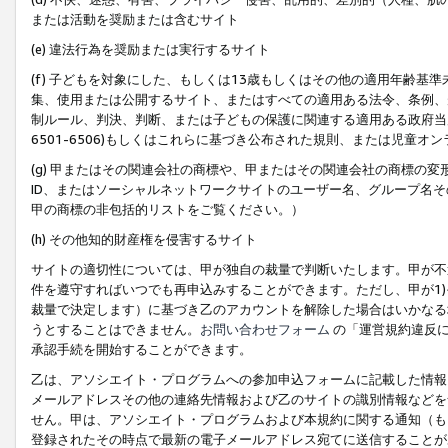
または活動を奨励または含むサイト
(e) 違法行為を奨励または実行するサイト
(f) 子どもを対象にした、もしくは13歳もしくはその他の適用年齢
集、使用または公開するサイト、またはすべての適用ある法令、条例、
制ルール、判決、判断、または子どもの保護に関連する適用ある政府当局の要
6501-6506)もしくはこれらに基づき公布された規則、または児童オ
(g) 甲またはその関連会社の商標や、甲またはその関連会社の商標の
ID、またはソーシャルネットワークサイトのユーザー名、グループ名
甲の商標の非包括的リストをご覧ください。）
(h) その他知的財産権を侵害するサイト
サイトの適切性については、甲が独自の裁量で判断いたします。甲が不
件を遵守すればいつでも再申込みすることができます。ただし、甲が1)
裁量で決定します）に基づき乙のアカウントを解除した場合はいかなる
うとすることはできません。
お問い合わせフォーム
の「運営規約違反に
承認手続を開始することができます。
乙は、アソシエイト・プログラムへの参加申込フォームに記載した情報
メールアドレスその他の連絡先情報および乙のサイトの識別情報などを
せん。甲は、アソシエイト・プログラムおよび本規約に関する通知（も
登録されたその時点で最新の電子メールアドレス宛てに送信することが