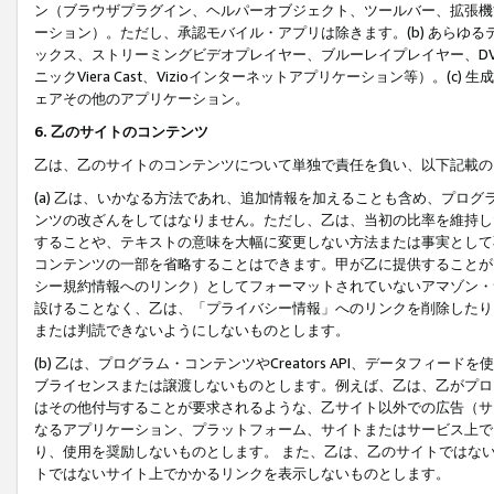
ン（ブラウザプラグイン、ヘルパーオブジェクト、ツールバー、拡張機
ーション）。ただし、承認モバイル・アプリは除きます。(b) あらゆ
ックス、ストリーミングビデオプレイヤー、ブルーレイプレイヤー、DVDプ
ニックViera Cast、Vizioインターネットアプリケーション等）。(
ェアその他のアプリケーション。
6. 乙のサイトのコンテンツ
乙は、乙のサイトのコンテンツについて単独で責任を負い、以下記載の
(a) 乙は、いかなる方法であれ、追加情報を加えることも含め、プロ
ンツの改ざんをしてはなりません。ただし、乙は、当初の比率を維持し
することや、テキストの意味を大幅に変更しない方法または事実として
コンテンツの一部を省略することはできます。甲が乙に提供することが
シー規約情報へのリンク）としてフォーマットされていないアマゾン・
設けることなく、乙は、「プライバシー情報」へのリンクを削除したり
または判読できないようにしないものとします。
(b) 乙は、プログラム・コンテンツやCreators API、データフ
ブライセンスまたは譲渡しないものとします。例えば、乙は、乙がプロ
はその他付与することが要求されるような、乙サイト以外での広告（サ
なるアプリケーション、プラットフォーム、サイトまたはサービス上で
り、使用を奨励しないものとします。 また、乙は、乙のサイトではな
トではないサイト上でかかるリンクを表示しないものとします。