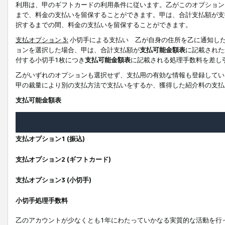
利用は、甲のギフトカードの利用条件に従います。乙がこのオプション
まで、料金の支払いを留保することができます。甲は、合計支払額が支
択するまでの間、料金の支払いを留保することができます。
支払オプション 3:
小切手による支払い 乙が自身の住所を乙に通知し
ョンを選択した場合、甲は、合計支払額が
支払可能金額表
に記載された
付する小切手1枚につき
支払可能金額表
に記載される処理手数料を差し
乙がいずれのオプションも選択せず、支払用の有効な情報も登録してい
甲の裁量により別の支払方法で支払いをするか、獲得した紹介料の支払
支払可能金額表
支払オプション1 (振込)
支払オプション2 (ギフトカード)
支払オプション3 (小切手)
小切手処理手数料
乙のアカウントが少なくとも1年にわたっていかなる実質的な活動を行