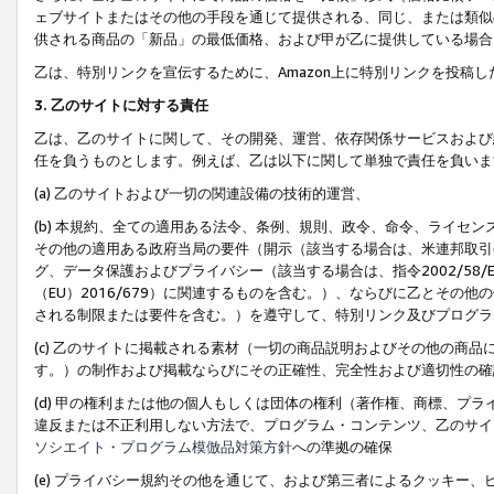
ェブサイトまたはその他の手段を通じて提供される、同じ、または類似
供される商品の「新品」の最低価格、および甲が乙に提供している場合
乙は、特別リンクを宣伝するために、Amazon上に特別リンクを投稿し
3. 乙のサイトに対する責任
乙は、乙のサイトに関して、その開発、運営、依存関係サービスおよび
任を負うものとします。例えば、乙は以下に関して単独で責任を負いま
(a) 乙のサイトおよび一切の関連設備の技術的運営、
(b) 本規約、全ての適用ある法令、条例、規則、政令、命令、ライセ
その他の適用ある政府当局の要件（開示（該当する場合は、米連邦取引
グ、データ保護およびプライバシー（該当する場合は、指令2002/58
（EU）2016/679）に関連するものを含む。）、ならびに乙とそ
される制限または要件を含む。）を遵守して、特別リンク及びプログラ
(c) 乙のサイトに掲載される素材（一切の商品説明およびその他の商
す。）の制作および掲載ならびにその正確性、完全性および適切性の確
(d) 甲の権利または他の個人もしくは団体の権利（著作権、商標、プ
違反または不正利用しない方法で、プログラム・コンテンツ、乙のサイ
ソシエイト・プログラム模倣品対策方針
への準拠の確保
(e) プライバシー規約その他を通じて、および第三者によるクッキー