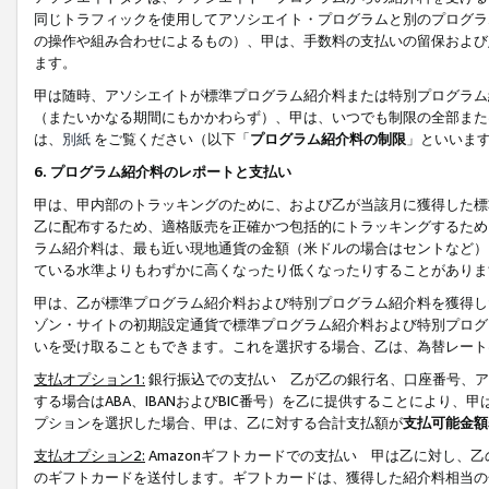
同じトラフィックを使用してアソシエイト・プログラムと別のプログラ
の操作や組み合わせによるもの）、甲は、手数料の支払いの留保および
ます。
甲は随時、アソシエイトが標準プログラム紹介料または特別プログラム
（またいかなる期間にもかかわらず）、甲は、いつでも制限の全部また
は、
別紙
をご覧ください（以下「
プログラム紹介料の制限
」といいま
6. プログラム紹介料のレポートと支払い
甲は、甲内部のトラッキングのために、および乙が当該月に獲得した標
乙に配布するため、適格販売を正確かつ包括的にトラッキングするため
ラム紹介料は、最も近い現地通貨の金額（米ドルの場合はセントなど）
ている水準よりもわずかに高くなったり低くなったりすることがありま
甲は、乙が標準プログラム紹介料および特別プログラム紹介料を獲得し
ゾン・サイトの初期設定通貨で標準プログラム紹介料および特別プログ
いを受け取ることもできます。これを選択する場合、乙は、為替レート
支払オプション1:
銀行振込での支払い 乙が乙の銀行名、口座番号、ア
する場合はABA、IBANおよびBIC番号）を乙に提供することにより
プションを選択した場合、甲は、乙に対する合計支払額が
支払可能金額
支払オプション2:
Amazonギフトカードでの支払い 甲は乙に対し、
のギフトカードを送付します。ギフトカードは、獲得した紹介料相当の