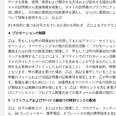
データを収集、使用、保管および開示する方法および該当する場合は第
イトの訪問者から直接情報を収集し、サイトの訪問者のブラウザにクッ
切に開示し、その他の適用法の法的要件を満たし、ならびに適用法によ
ついて情報を提供すること、および
(f)
本規約
に基づき許可されているか否かを問わず、乙によるプログラ
4. プロモーションの制限
乙は、甲もしくは甲の関連会社を代理してまたはアマゾン・サイトもし
モーション、マーケティングその他の広告宣伝活動（「プロモーション
書面または口頭での販促活動に関連して、甲もしくは甲の関連会社の商
リンクを使用することなどにより、オフラインでのプロモーション活動
イトのダイレクトメールに特別リンクを含めることができるものとしま
領するお客様がオプトインしたものであること）、その他本規約、商標
となります。甲の要請を受けた場合、乙は、前記を遵守していることを
明書のフォームおよび当該証明書の記載事項を指定します。乙が甲の要
す。疑義を避けるためにいうと、(i)適用あるマーケティング法の目的上(例
び類似または後継の法律を指します。)、乙は、特別リンクを含む各電子
びにアソシエイト・プログラム関連の全ての電子メールの最善の慣行に
5. ソフトウェアおよびデバイス経由での特別リンクの配布
乙は、以下の媒体上で、またはそれに関連して、プログラム・コンテン
ん。(a) コンピューター、携帯電話、タブレットその他の携帯端末を