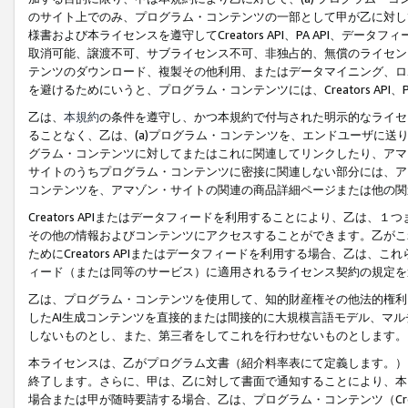
のサイト上でのみ、プログラム・コンテンツの一部として甲が乙に対し
様書および本ライセンスを遵守してCreators API、PA API、
取消可能、譲渡不可、サブライセンス不可、非独占的、無償のライセン
テンツのダウンロード、複製その他利用、またはデータマイニング、ロ
を避けるためにいうと、プログラム・コンテンツには、Creators AP
乙は、
本規約
の条件を遵守し、かつ本規約で付与された明示的なライセ
ることなく、乙は、(a)プログラム・コンテンツを、エンドユーザに
グラム・コンテンツに対してまたはこれに関連してリンクしたり、アマ
サイトのうちプログラム・コンテンツに密接に関連しない部分には、ア
コンテンツを、アマゾン・サイトの関連の商品詳細ページまたは他の関
Creators APIまたはデータフィードを利用することにより、乙は、
その他の情報およびコンテンツにアクセスすることができます。乙がこ
ためにCreators APIまたはデータフィードを利用する場合、乙は、こ
ィード（または同等のサービス）に適用されるライセンス契約の規定を
乙は、プログラム・コンテンツを使用して、知的財産権その他法的権利
したAI生成コンテンツを直接的または間接的に大規模言語モデル、マ
しないものとし、また、第三者をしてこれを行わせないものとします。
本ライセンスは、乙がプログラム文書（紹介料率表にて定義します。）
終了します。さらに、甲は、乙に対して書面で通知することにより、本
場合または甲が随時要請する場合、乙は、プログラム・コンテンツ（Cre