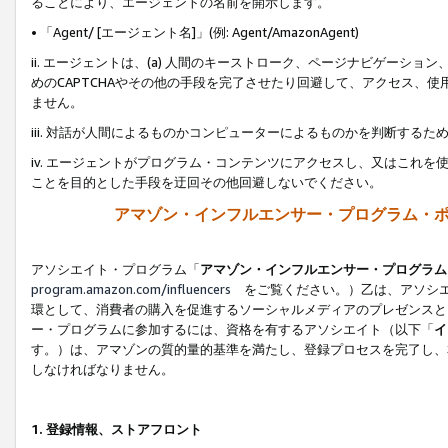
ることにより、エージェントの名前を開示します。
• 「Agent/ [エージェント名]」(例: Agent/AmazonAgent)
ii. エージェントは、(a) 人間のキーストローク、ページナビゲーシ
めのCAPTCHAやその他の手段を完了させたり回避して、アクセス、
ません。
iii. 対話が人間によるものかコンピューターによるものかを判断する
iv. エージェントがプログラム・コンテンツにアクセスし、又はこれ
ことを目的とした手段を迂回その他回避しないでください。
アマゾン・インフルエンサー・プログラム・
アソシエイト・プログラム「
アマゾン・インフルエンサー・プログラム
program.amazon.com/influencers
をご覧ください。）乙は、アソシエ
環として、消費者の購入を促進するソーシャルメディアのプレゼンスと
ー・プログラムに参加するには、資格を有するアソシエイト（以下「
イ
す。）は、アマゾンの質的量的基準を満たし、登録プロセスを完了し、
しなければなりません。
1.
登録情報、ストアフロント