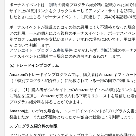
ボーナスイベントは、
別紙
の特別プログラム紹介料に記載された国で利
サイト上の特別リンクをクリックスルーしてアマゾン・サイトを訪問した
したときに生じる「ボーナスイベント」に関連して、第4(b)条記載の
ボーナスイベントが違反またはその他の悪用により不適格となった場合
アの利用、一人の個人による複数のボーナスイベント、ボーナスイベン
別プログラム紹介料を支払いません。いずれの場合においても、甲は甲
かについて判断します。
アソシエイト・プログラム参加要件
にかかわらず、
別紙
記載のボーナ
ーナスイベントに関連する場合にのみ許可されるものとします。
(c) トレードインプログラム
Amazonのトレードインプログラムでは、購入者はAmazonギフト
（「特別プログラム紹介料」）に記載されている一部の国でご利用いた
乙は、（1）購入者が乙のサイト上のAmazonサイトへの特別なリン
に商品を追加し、Amazonが受け入れる下取りリクエストを送信した場
プログラム紹介料を得ることができます。
Amazonは、いずれの場合も、トレードインイベントがプログラム文書
発生したか、または不適格となったかを独自の裁量により判断します。
5. プログラム紹介料の制限
アソシエイトタグは、アソシエイト・プログラムからの紹介料を受ける