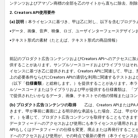
ンテンツおよびアマゾン商標の全部を乙のサイトから直ちに除去、削除
2. Creators API使用要件
(a) 説明：
本ライセンスに基づき、甲は乙に対し、以下を含むプログラ
•データ、画像、音声、映像、ロゴ、ユーザインターフェースデザイン
•テキスト形式の素材（たとえば、テキスト形式の商品情報）
前記のプロダクト広告コンテンツおよびCreators APIへのアクセスに
供することがあります。サンプルソースコードおよびライブラリはそれ
イセンスに基づき乙に提供されます。Creators APIに関連して
上の必要条件ならびにCreators APIの適切な利用に関連するテ
（以下「
仕様書類
」と総称します。）を提供することがあります。本ラ
ルソースコードまたはライブラリおよび甲が提供する仕様書類は、「プ
で提供されたいかなるデータ、画像、テキストその他の情報またはコン
(b) プロダクト広告コンテンツの取得
乙は、Creators APIま
きます。甲が事前に書面による明示的な承認をした場合、乙は、甲がCreator
す。）を通じて、プロダクト広告コンテンツを取得することもできます
データフィードへのアクセスおよび使用にも本ライセンスが適用されます。乙は
APIもしくはデータフィードの仕様を変更、廃止または再発行することがで
ドへのアクセスおよび使用が、その時点で最新の要件（本ライセンスお