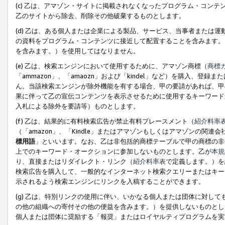
(c) 乙は、アマゾン・サイトに掲載されなくなったプログラム・コン
乙のサイトから除去、削除その他破棄するものとします。
(d) 乙は、ある個人または企業による製品、サービス、当事者または
の資料をプログラム・コンテンツに接近して配置することを含みます。
を含みます。）を使用してはなりません。
(e) 乙は、検索エンジンにおいて使用するために、アマゾン商標（
商標
「ammazon」、「amaozn」および「kindel」など）を購入
ん。当該検索エンジンが除外機能を有する場合、甲の要請があれば、甲
果に伴って乙の宣伝コンテンツを表示させるために使用するキーワード
入札による除外を要請等）ものとします。
(f) 乙は、結果的に有料検索広告が禁止有料プレースメント（
紹介料率
（「amazon」、「Kindle」またはアマゾンもしくはアマゾンの
標用語
」といいます。なお、乙は非包括的商標テーブルで甲の商標の非
上でのキーワード・オークションに参加しないものとします。乙が
本規
り、直接またはリダイレクト・リンク（
紹介料率表
で定義します。）を
検索広告を購入して、一般的なインターネット検索クエリーまたはキー
示されるよう検索エンジンにリンクを入稿することができます。
(g) 乙は、特別リンクの使用に伴い、いかなる個人または団体に対し
の他の組織への寄付その他の便益を含みます。）を提供しないものとし
個人または団体に奨励する「報奨」またはロイヤルティプログラムを実