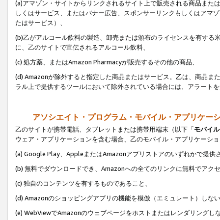
(a)アマゾン・サイトからリンクされるサイト上で販売される商品またはサ
しくはサービス、またはバナー広告、スポンサーリンクもしくはアマゾ
たはサービス）、
(b)乙がアルコール飲料の製造、卸売または頒布のライセンスを有す
に、乙のサイトで宣伝されるアルコール飲料、
(c) 処方薬、またはAmazon Pharmacyが販売するその他の商品、
(d) Amazonが除外すると指定した商品またはサービス。乙は、商品また
ラル上で提供するツールにおいて除外されている場合には、アラートを
アソシエイト・プログラム・モバイル・アプリケー
乙のサイトが携帯電話、タブレットまたは携帯用端末（以下「
モバイル
ウェア・アプリケーションを含む場合、乙のモバイル・アプリケーショ
(a) Google Play、AppleまたはAmazonアプリストアのいずれかで
(b) 無料でダウンロードでき、Amazonへの全てのリンクに無料でアク
(c) 独自のコンテンツを有するものであること、
(d) Amazonのショッピングアプリの機能を模倣（エミュレート）しな
(e) WebViewでAmazonのウェブページをホストまたはレンダリング