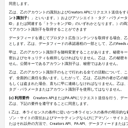
同意します。
乙は、乙のアカウントの識別およびCreators APIにリクエスト送
ント識別子
）」といいます。）およびアソシエイト・タグ・パラメータ（
ID」または関連する「トラッキングID」のいずれかとなります。）の両方
てアカウント識別子を取得することができます
データフィードを通じてプロダクト広告コンテンツを取得する場合、乙は、Cre
とします。乙は、データフィードの承認過程の一部として、乙のFeeds
甲は、乙のアカウント識別子を随時変更することがあります。秘密キー
密およびセキュリティを維持しなければなりません。乙は、乙の秘密キ
せん。公開キーであるアカウント識別子は、秘密ではありません。
乙は、乙のアカウント識別子のもとで行われる全ての活動について、こ
ず、全面的に責任を負います。したがって、乙は、乙以外の者が乙の秘
もしくは盗まれた場合、直ちに甲に連絡しなければなりません。乙は、
タグ・パラメータまたはアカウント識別子を使用してはなりません。
(c) 利用要件
Creators APIまたはPA APIにリクエスト送信を
乙は、下記の要件を遵守することに同意します。
i. 乙は、本ライセンスの条件に従いかつ本ライセンスの条件の明示的
ゾン・サイトの宣伝およびマーケティングならびにアマゾン・サイト上
たはそれ以外の方法で、Creators API、PA API、データフィー