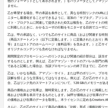
他のフォーマットとして表示されます。）をパラメータとしてアマゾン
ません。
乙が希望する場合、甲の承認を条件として、異なる特別リンクのURL
ニターし最適化することができるように、追加の「サブタグ」アソシエ
イト・プログラムに関連して提供されたID又は報告を、乙のサイトの
に到着したときに、かかるユーザの行動をモニターする目的でユーザに
乙は、甲の承認なく、いつでも乙のサイトに商品（および関連する特別
（商品ステートメント（以下に定義します。）に定義されたとおり）商
等）またはストアのホームページ（食料品等）を含みます。）と乙サイ
オリジナルコンテンツも含めなければなりません。
期間限定のプロモーションへのリンクおよび関連の紹介部分は、該当す
するものとします。例えば、乙がアマゾン・サイトのアパレル部門の商
であると記載した場合は、当該プロモーションの終了日までに、乙のサ
乙は、いかなる商品、アマゾン・サイト、または甲のポリシー、プロモ
誤解を招くような主張をしてはなりません。例えば、乙が乙のサイト上に
合、乙はリンク先のスマートフォンについて、128 GBのメモリーが
商品の価格および在庫は、随時変化します。乙が乙のサイトに掲載した
格および在庫を表示できるものとします。(a)甲が価格および在庫のデータを
の価格および在庫のデータを取得し、
本ライセンス
に定めるCreator
さらに、乙が乙のサイトにて商品の価格を「比較」形式（価格比較ツー