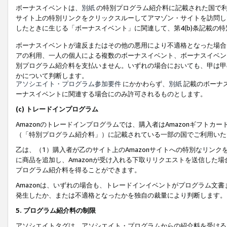
ボーナスイベントは、
別紙
の特別プログラム紹介料に記載された国で利
サイト上の特別リンクをクリックスルーしてアマゾン・サイトを訪問した
したときに生じる「ボーナスイベント」に関連して、第4(b)条記載の
ボーナスイベントが違反またはその他の悪用により不適格となった場合
アの利用、一人の個人による複数のボーナスイベント、ボーナスイベン
別プログラム紹介料を支払いません。いずれの場合においても、甲は甲
かについて判断します。
アソシエイト・プログラム参加要件
にかかわらず、
別紙
記載のボーナ
ーナスイベントに関連する場合にのみ許可されるものとします。
(c) トレードインプログラム
Amazonのトレードインプログラムでは、購入者はAmazonギフト
（「特別プログラム紹介料」）に記載されている一部の国でご利用いた
乙は、（1）購入者が乙のサイト上のAmazonサイトへの特別なリン
に商品を追加し、Amazonが受け入れる下取りリクエストを送信した場
プログラム紹介料を得ることができます。
Amazonは、いずれの場合も、トレードインイベントがプログラム文書
発生したか、または不適格となったかを独自の裁量により判断します。
5. プログラム紹介料の制限
アソシエイトタグは、アソシエイト・プログラムからの紹介料を受ける