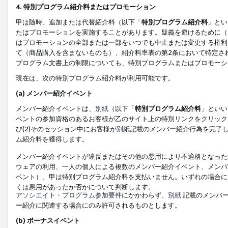
4. 特別プログラム紹介料またはプロモーション
甲は随時、追加または代替紹介料（以下「
特別プログラム紹介料
」とい
たはプロモーションを実施することがあります。疑義を避けるために（
はプロモーションの全部または一部をいつでも中止または変更する権利
て（商品購入を含まないものも）、紹介料率表の第2条において特定さ
プログラム文書上の制限についても、特別プログラムまたはプロモーシ
現在は、次の特別プログラム紹介料が利用可能です。
(a) メンバー紹介イベント
メンバー紹介イベントは、
別紙
（以下「
特別プログラム紹介料
」といい
ベントの参加資格のあるお客様が乙のサイト上の特別リンクをクリック
び(2)そのセッション中にお客様が
別紙
記載のメンバー紹介行為を完了
ム紹介料を獲得します。
メンバー紹介イベントが違反またはその他の悪用により不適格となった
ウェアの利用、一人の個人による複数のメンバー紹介イベント、メンバ
ベント）、甲は特別プログラム紹介料を支払いません。いずれの場合に
くは悪用があったか否かについて判断します。
アソシエイト・プログラム参加要件
にかかわらず、
別紙
記載のメンバー
ー紹介に関連する場合にのみ許可されるものとします。
(b) ボーナスイベント