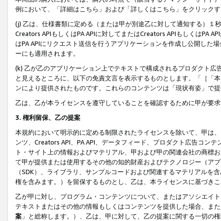
例において、「詳細はこちら」および「詳しくはこちら」をクリックす
(j) 乙は、仕様書類に定める（または甲が別途乙に対して通知する）
Creators APIもしくはPA APIに対してまたはCreators APIもしく
はPA APIにリクエスト送信を行うアプリケーションを作成し公開し
ーにも適用されます。
(k) 乙が乙のアプリケーション上でテキストで構成されるプロダクト
と見えるところに、以下の免責文言を表示するものとします。「［「本
ンにより提供されたものです。これらのコンテンツは「現状有姿」で提
乙は、乙が本ライセンスを遵守していることを確認するために甲が要求
3. 権利留保、乙の提案
本規約において明示的に定める制限されたライセンスを除いて、甲は、
ンツ、Creators API、PA API、データフィード、プロダクト
ト・サイト上の情報およびマテリアル、甲および甲の関連会社の商標お
て甲が提供または使用するその他の知的財産およびテクノロジー（アプ
（SDK）、ライブラリ、サンプルコードおよび関連するマテリアルを
権を含みます。）を留保するものとし、乙は、本ライセンスに基づきこ
乙が甲に対し、プログラム・コンテンツについて、またはアソシエイト
テキストまたはその他の情報もしくはコンテンツを提供した場合、また
案
」と総称します。）、乙は、甲に対して、乙の提案に関する一切の権