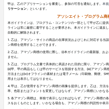
甲は、乙のアプリケーションを審査し、参加の可否を通知します。
本規
リケーション
」といいます。
アソシエイト・プログラム商
本ガイドラインは、プログラム・コンテンツの一部として甲が乙に提供
ラインは常に厳密に遵守することが要求され、本ガイドラインに違反し
自動的に解除されます。
1. 乙は、アマゾン・サイトの商品の在庫状況およびこれに対応する
ン商標を使用することができます。
2. 乙は、アマゾン商標の使用に際し、(i)本ガイドラインの最新版、およ
ません。
3. 乙は、プログラム文書で具体的に承認された目的に限り、アマゾン
(ii)甲、甲の商品もしくは甲のサービスを毀損する方法、(iii)アマ
方法または(iv)オフラインの素材または電子メール（印刷物、郵便、S
用または表示してはなりません。
4. 甲は、乙が使用するアマゾン商標の画像を提供します。乙は、方
率、色彩またはフォントを変更してはならず、アマゾン商標にいかなる
5. 各アマゾン商標は、単独で表示しなければならず、アマゾン商標
スをおくものとします。いかなる場合も、アマゾン商標の判読性や表示