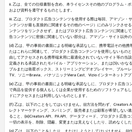
ii. 乙は、全ての仕様書類を含め、本ライセンスその他のプログラム
および資料を遵守するものとします。
iii. 乙は、プロダクト広告コンテンツを使用する際は毎回、アマゾ
ンテンツが最も直接的に関連するその他のページ）にのみリンクさせる
ンテンツをリンクさせず、またはプロダクト広告コンテンツに関連して
告コンテンツに密接に関連していない部分は、アマゾン・サイト以外の
(d) 乙は、甲の事前の書面による明確な承諾なしに、携帯電話その他
たはこれらに関連して、プロダクト広告コンテンツを使用しないものと
由してアクセスされる携帯端末用に最適化されていないサイト等の当該端
定義される承認されたモバイル・アプリケーション、または(3)いか
ブルまたは衛星ボックス、ストリーミングビデオプレイヤー、ブルーレイ
TV、ソニーBravia、パナソニックViera Cast、Vizioインター
(e) 乙は、甲の事前の書面による明確な承諾なしに、プロダクト広告
で商品を提供する個人もしくは企業が使用するためのソフトウェアもしくはその
ドにアクセスまたは利用しないものとします。
(f) 乙は、以下のことをしてはいけません。(i)方法を問わず、Creator
レクトマーケティング、スパミング、販売者または顧客が希望しない連
ること、(iii)Creators API、PA API、データフィード、プ
一切の表示を、削除、隠蔽、変更または見えなくしたり、読めなくした
(g) 乙は、以下のことをしたり、またはしようとしてはいけません。(