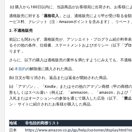
(c) 購入から180日以内に、当該商品がお客様宛に出荷され、お客
適格販売に対する「
適格収入
」とは、適格販売により甲が受け取る金額
ービス料、クレジット［注：Amazonポイントを含みます］、リベー
2. 不適格販売
前記にも関わらず、適格販売が、アソシエイト・プログラム紹介料率表
るその他の条件、仕様書、ステートメントおよびポリシー（以下「
プロ
ります 。
さらに、以下の購入は適格販売の要件を満たすようにみえても、不適格
(a)
本規約
の解除後に購入された商品、
(b) 注文が取り消され、返品または返金が開始された商品、
(c) 「アマゾン」、「Kindle」またはその他のアマゾン商標（甲
形もしくはスペル違い（例えば、「ammazon」、「amaozn」およ
入札またはオークションへの参加を通じて購入した広告（以下、「
禁止
ン・ サイトに紹介されたお客様が購入した商品、
地域
非包括的商標リスト
日本
https://www.amazon.co.jp/gp/help/customer/display.html