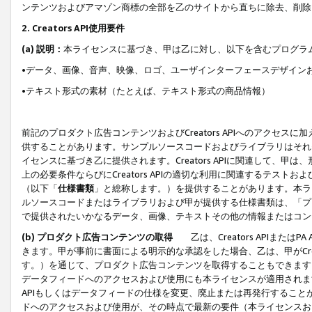
ンテンツおよびアマゾン商標の全部を乙のサイトから直ちに除去、削除
2. Creators API使用要件
(a) 説明：
本ライセンスに基づき、甲は乙に対し、以下を含むプログラ
•データ、画像、音声、映像、ロゴ、ユーザインターフェースデザイン
•テキスト形式の素材（たとえば、テキスト形式の商品情報）
前記のプロダクト広告コンテンツおよびCreators APIへのアクセスに
供することがあります。サンプルソースコードおよびライブラリはそれ
イセンスに基づき乙に提供されます。Creators APIに関連して
上の必要条件ならびにCreators APIの適切な利用に関連するテ
（以下「
仕様書類
」と総称します。）を提供することがあります。本ラ
ルソースコードまたはライブラリおよび甲が提供する仕様書類は、「プ
で提供されたいかなるデータ、画像、テキストその他の情報またはコン
(b) プロダクト広告コンテンツの取得
乙は、Creators APIま
きます。甲が事前に書面による明示的な承認をした場合、乙は、甲がCreator
す。）を通じて、プロダクト広告コンテンツを取得することもできます
データフィードへのアクセスおよび使用にも本ライセンスが適用されます。乙は
APIもしくはデータフィードの仕様を変更、廃止または再発行することがで
ドへのアクセスおよび使用が、その時点で最新の要件（本ライセンスお