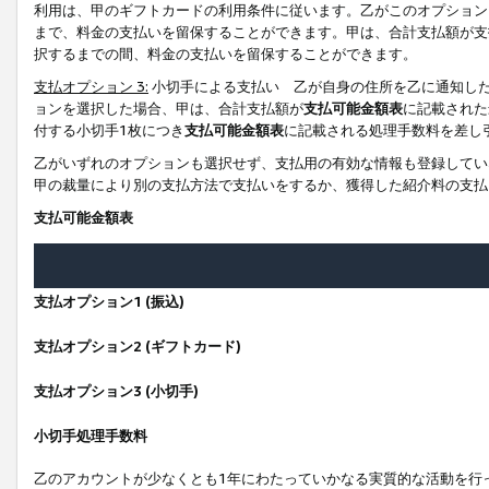
利用は、甲のギフトカードの利用条件に従います。乙がこのオプション
まで、料金の支払いを留保することができます。甲は、合計支払額が支
択するまでの間、料金の支払いを留保することができます。
支払オプション 3:
小切手による支払い 乙が自身の住所を乙に通知し
ョンを選択した場合、甲は、合計支払額が
支払可能金額表
に記載された
付する小切手1枚につき
支払可能金額表
に記載される処理手数料を差し
乙がいずれのオプションも選択せず、支払用の有効な情報も登録してい
甲の裁量により別の支払方法で支払いをするか、獲得した紹介料の支払
支払可能金額表
支払オプション1 (振込)
支払オプション2 (ギフトカード)
支払オプション3 (小切手)
小切手処理手数料
乙のアカウントが少なくとも1年にわたっていかなる実質的な活動を行