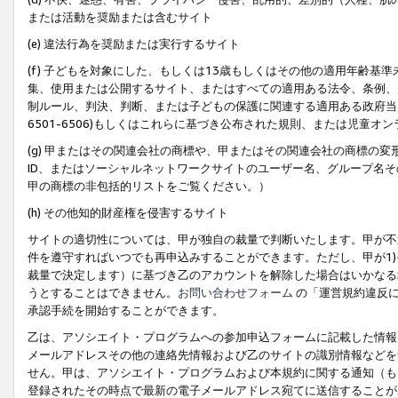
または活動を奨励または含むサイト
(e) 違法行為を奨励または実行するサイト
(f) 子どもを対象にした、もしくは13歳もしくはその他の適用年齢
集、使用または公開するサイト、またはすべての適用ある法令、条例、
制ルール、判決、判断、または子どもの保護に関連する適用ある政府当局の要
6501-6506)もしくはこれらに基づき公布された規則、または児童オ
(g) 甲またはその関連会社の商標や、甲またはその関連会社の商標の
ID、またはソーシャルネットワークサイトのユーザー名、グループ名
甲の商標の非包括的リストをご覧ください。）
(h) その他知的財産権を侵害するサイト
サイトの適切性については、甲が独自の裁量で判断いたします。甲が不
件を遵守すればいつでも再申込みすることができます。ただし、甲が1)
裁量で決定します）に基づき乙のアカウントを解除した場合はいかなる
うとすることはできません。
お問い合わせフォーム
の「運営規約違反に
承認手続を開始することができます。
乙は、アソシエイト・プログラムへの参加申込フォームに記載した情報
メールアドレスその他の連絡先情報および乙のサイトの識別情報などを
せん。甲は、アソシエイト・プログラムおよび本規約に関する通知（も
登録されたその時点で最新の電子メールアドレス宛てに送信することが