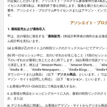
の定義にしたがいます。アソシエイト・プログラム参加要件の第3条お
イセンスの第3条は、本規約終了後も存続します。疑義を避けるためにい
要件、アソシエイト・プログラムIPライセンスまたはアマゾン・イン
す。
アソシエイト・プログ
1. 適格販売および適格収入
甲は、次の場合に発生する「
適格販売
」(本紹介料率表の例外がある場
ム紹介料を支払います。
(a) お客様が乙のサイト上の特別リンクのクリックスルーにてアマゾン
(b) 同一のセッション中に、次のいずれかが生じること（1回のセッ
下のいずれかが最初に生じたときに終了します。(x)お客様の当該クリッ
り決定します。例えば「Amazon Music」、「Amazon Shorts」、「eDo
「Kindle 本」、「Kindle Newspapers」、 「Kindle Blogs」、「
ダウンロードまたは商品）（以下「
デジタル商品
」といいます。）では
マゾン・サイトを訪問した時点）（以下「
セッション
」といいます。）
i. お客様が甲の1-Click注文にて商品を購入するか、
ii. お客様が商品をショッピングカートに入れ、最初の特別リンクの
か、または
iii. デジタル商品に関連し、お客様がアマゾン・サイトからデジタ