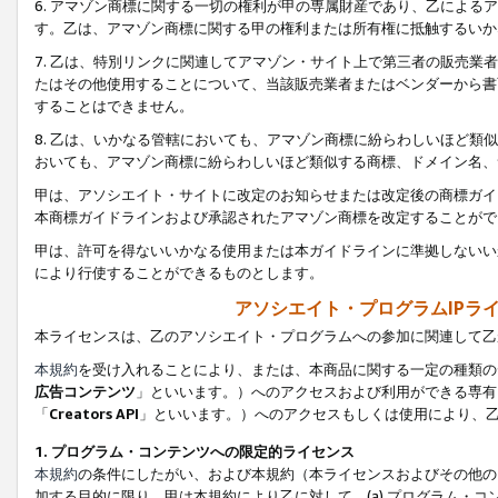
6. アマゾン商標に関する一切の権利が甲の専属財産であり、乙によ
す。乙は、アマゾン商標に関する甲の権利または所有権に抵触するいか
7. 乙は、特別リンクに関連してアマゾン・サイト上で第三者の販売
たはその他使用することについて、当該販売業者またはベンダーから書
することはできません。
8. 乙は、いかなる管轄においても、アマゾン商標に紛らわしいほど
おいても、アマゾン商標に紛らわしいほど類似する商標、ドメイン名、
甲は、アソシエイト・サイトに改定のお知らせまたは改定後の商標ガイ
本商標ガイドラインおよび承認されたアマゾン商標を改定することがで
甲は、許可を得ないいかなる使用または本ガイドラインに準拠しないい
により行使することができるものとします。
アソシエイト・プログラムIPラ
本ライセンスは、乙のアソシエイト・プログラムへの参加に関連して乙
本規約
を受け入れることにより、または、本商品に関する一定の種類の
広告コンテンツ
」といいます。）へのアクセスおよび利用ができる専有
「
Creators API
」といいます。）へのアクセスもしくは使用により、
1. プログラム・コンテンツへの限定的ライセンス
本規約
の条件にしたがい、および本規約（本ライセンスおよびその他の
加する目的に限り、甲は本規約により乙に対して、(a) プログラム・コ