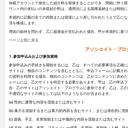
休眠アカウントで発生した紹介料を留保することができ、閉鎖に伴う留
ウント内の未払いの未収紹介料は、適用法による国庫返納または時効に
本規約に記載の全ての控除または留保により差し引かれたうえで乙にな
済を構成します。
理由の如何を問わず、乙に超過金が支払われた場合、甲が本規約に基づ
ページ上部に戻る
アソシエイト・プロ
1. 参加申込みおよび参加資格
参加申込みの手続きを開始するには、乙は、すべての必要事項を正確に
サイトは、独自のコンテンツを含むとともに、申込フォームに記載され
の資料を利用する場合、独自のコンテンツは、乙がコンテンツに含めた
ォームには、乙のサイトを特定する必要があります。甲は、乙の申込フ
合、乙のサイトはアソシエイト・プログラムに参加できず、乙は、乙の
不適切なサイトの例としては以下のようなものが含まれます。
(a) 性的に露骨な内容を奨励または含むサイト
(b) 暴力を奨励するまたは暴力的内容を含むサイト、または潜在的に
(c) 虚偽、不正、名誉毀損または中傷的な内容を奨励または含むサイト
(d) 不快、迷惑、有害、プライバシー侵害、乱用的、差別的（人種、