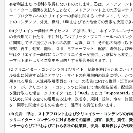
有者利益または権利を取得しないものとします。乙は、ストアフロントに
リエイターに報酬を支払うことなく、ストアフロント上での広告マテリア
ー・プログラムへのクリエイターの参加に関する（テキスト、リンク、
トのコンテンツ、外見、機能、URLおよびその他全ての要素を決定で
(b) クリエイター商標のライセンス 乙は甲に対し、本インフルエン
の最長期間にわたり、甲に対してパブリック・プロフィールへのリンク
に関連して甲に提供される乙の名前、写真、ロゴ、その他の商標（以下
複製、再生、翻案、翻訳、引用、再フォーマット、配信、送信および表
甲はクリエイター商標についてクリエイターが提供した形状から変更し
ーマットまたはサイズ変更を目的とする場合を除きます。）
(c) クリエイター・コンテンツおよびサイト 疑義を避けるためにい
ル提出に関連する該当アマゾン・サイトの利用規約の規定に従い、かつ、
用される場合、米連邦取引委員会（FTC）の広告における推奨・証言
イターが、クリエイター・コンテンツに関連して他の製造業者、配信業
を受け取った場合、クリエイターは、(「#Ad」または「#Sponsor
り決めに関する全ての適用ある法律、政省令、規則、規制、命令、許認
を、開示に関連するものを含めて、遵守する責任も負います。
(d) 免責
甲は、ストアフロントおよびクリエイター・コンテンツの作
クリエイター・コンテンツに対する全ての請求、損害、損失、責任、費
ンサーならびに甲およびこれら各社の従業員、役員、取締役および代表