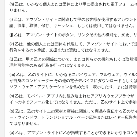
(h) 乙は、いかなる個人または団体により甲に提出された電子フォー
りません。
(i) 乙は、アマゾン・サイトに関連して甲のお客様が使用するアカウ
請、収集、取得、保存、キャッシュ、もしくは使用してはなりません。
(j) 乙は、アマゾン・サイトのボタン、リンクその他の機能を、変更
(k) 乙は、他の個人または団体を代理して、アマゾン・サイトにおい
行為をするのを承認、支援または奨励してはなりません。
(l) 乙は、甲と乙との関係について、または何らかの機能もしくは取
理的可能性のある行為を行ってはなりません。
(m) 乙は、乙のサイトに、いかなるスパイウェア、マルウェア、ウィ
が自身のコンピューター その他の電子デバイスにダウンロードもしく
ソフトウェア・アプリケーションを含めたり、表示したり、または特別
(n) 乙は、モバイル・アプリ内に組み込まれたアプリ内ウェブブラウザ
イトの中でフレーム化してはなりません。ただし、乙のサイト上で参加
(o) 乙は、乙のサイト上の素材と密接に関連して商品を宣伝する乙の
ー・ウィンドウ、トランジショナル・ページ広告またはレイヤー広告内
てはなりません。
(p) 乙は、アマゾン・サイトに乙が掲載することができるいかなるコ