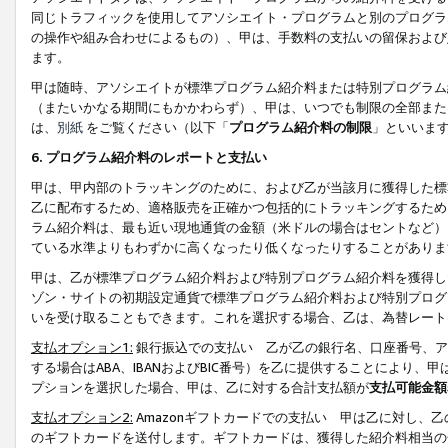
同じトラフィックを使用してアソシエイト・プログラムと別のプログラ
の操作や組み合わせによるもの）、甲は、手数料の支払いの留保および
ます。
甲は随時、アソシエイトが標準プログラム紹介料または特別プログラム
（またいかなる期間にもかかわらず）、甲は、いつでも制限の全部また
は、
別紙
をご覧ください（以下「
プログラム紹介料の制限
」といいま
6. プログラム紹介料のレポートと支払い
甲は、甲内部のトラッキングのために、および乙が当該月に獲得した標
乙に配布するため、適格販売を正確かつ包括的にトラッキングするため
ラム紹介料は、最も近い現地通貨の金額（米ドルの場合はセントなど）
ている水準よりもわずかに高くなったり低くなったりすることがありま
甲は、乙が標準プログラム紹介料および特別プログラム紹介料を獲得し
ゾン・サイトの初期設定通貨で標準プログラム紹介料および特別プログ
いを受け取ることもできます。これを選択する場合、乙は、為替レート
支払オプション1:
銀行振込での支払い 乙が乙の銀行名、口座番号、ア
する場合はABA、IBANおよびBIC番号）を乙に提供することにより
プションを選択した場合、甲は、乙に対する合計支払額が
支払可能金額
支払オプション2:
Amazonギフトカードでの支払い 甲は乙に対し、
のギフトカードを送付します。ギフトカードは、獲得した紹介料相当の