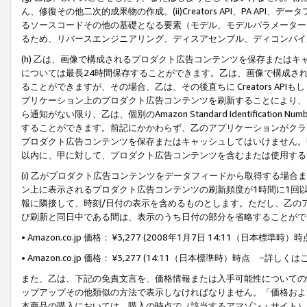
ん、修復その他二次的成果物の作成。(ii)Creators API、PA 
るソースコードその他の基礎となる要素（モデル、モデルパラメーター
るため、リバースエンジニアリング、ディスアセンブル、ディコンパイ
(h) 乙は、画像で構成されるプロダクト広告コンテンツを保存または
については最長24時間保存することができます。乙は、画像で構成さ
ることができますが、その場合、乙は、その後直ちに Creators AP
プリケーション上のプロダクト広告コンテンツを刷新することにより、
ら通知がない限り、乙は、個別のAmazon Standard Identification Nu
することができます。前記にかかわらず、乙のアプリケーションがクラ
プロダクト広告コンテンツを保存またはキャッシュしてはいけません。
以内に、甲に対して、プロダクト広告コンテンツを含むまたは使用する
(i) 乙がプロダクト広告コンテンツをデータフィードから取得する場合または
ン上に表示されるプロダクト広告コンテンツの刷新頻度が1時間に1回
報に隣接して、時刻/日付の表示を含めるものとします。ただし、乙の
び刷新と同日中である間は、表示のうち日付の部分を省略することがで
• Amazon.co.jp 価格： ¥3,277 (2008年1月7日 14:11（日本標準
• Amazon.co.jp 価格： ¥3,277 (14:11（日本標準時）時点 −詳しくは
また、乙は、下記の免責文言を、価格情報または入手可能性についての
ップアップその他類似の方法で表示しなければなりません。「価格およ
本商品の購入においては、購入の時点で（該当するアマゾン・サイト）