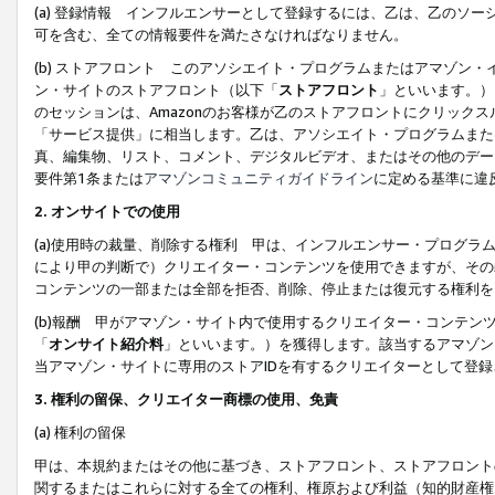
(a) 登録情報 インフルエンサーとして登録するには、乙は、乙のソ
可を含む、全ての情報要件を満たさなければなりません。
(b) ストアフロント このアソシエイト・プログラムまたはアマゾン
ン・サイトのストアフロント（以下「
ストアフロント
」といいます。）
のセッションは、Amazonのお客様が乙のストアフロントにクリック
「サービス提供」に相当します。乙は、アソシエイト・プログラムまた
真、編集物、リスト、コメント、デジタルビデオ、またはその他のデー
要件第1条または
アマゾンコミュニティガイドライン
に定める基準に違
2.
オンサイトでの使用
(a)使用時の裁量、削除する権利 甲は、インフルエンサー・プログラ
により甲の判断で）クリエイター・コンテンツを使用できますが、その
コンテンツの一部または全部を拒否、削除、停止または復元する権利を
(b)報酬 甲がアマゾン・サイト内で使用するクリエイター・コンテン
「
オンサイト紹介料
」といいます。）を獲得します。該当するアマゾン
当アマゾン・サイトに専用のストアIDを有するクリエイターとして登
3.
権利の留保、クリエイター商標の使用、免責
(a) 権利の留保
甲は、本規約またはその他に基づき、ストアフロント、ストアフロント
関するまたはこれらに対する全ての権利、権原および利益（知的財産権