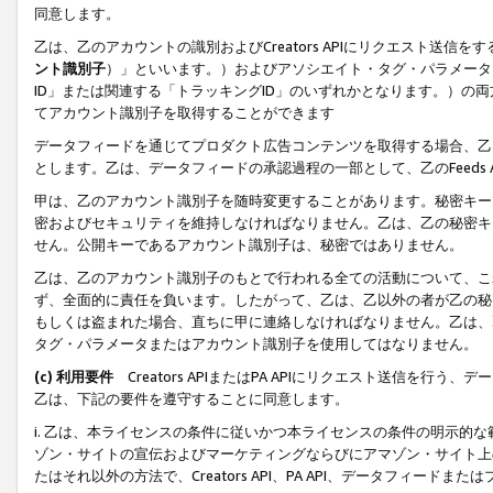
同意します。
乙は、乙のアカウントの識別およびCreators APIにリクエスト送
ント識別子
）」といいます。）およびアソシエイト・タグ・パラメータ（
ID」または関連する「トラッキングID」のいずれかとなります。）の両方
てアカウント識別子を取得することができます
データフィードを通じてプロダクト広告コンテンツを取得する場合、乙は、Cre
とします。乙は、データフィードの承認過程の一部として、乙のFeeds
甲は、乙のアカウント識別子を随時変更することがあります。秘密キー
密およびセキュリティを維持しなければなりません。乙は、乙の秘密キ
せん。公開キーであるアカウント識別子は、秘密ではありません。
乙は、乙のアカウント識別子のもとで行われる全ての活動について、こ
ず、全面的に責任を負います。したがって、乙は、乙以外の者が乙の秘
もしくは盗まれた場合、直ちに甲に連絡しなければなりません。乙は、
タグ・パラメータまたはアカウント識別子を使用してはなりません。
(c) 利用要件
Creators APIまたはPA APIにリクエスト送信を
乙は、下記の要件を遵守することに同意します。
i. 乙は、本ライセンスの条件に従いかつ本ライセンスの条件の明示的
ゾン・サイトの宣伝およびマーケティングならびにアマゾン・サイト上
たはそれ以外の方法で、Creators API、PA API、データフィー