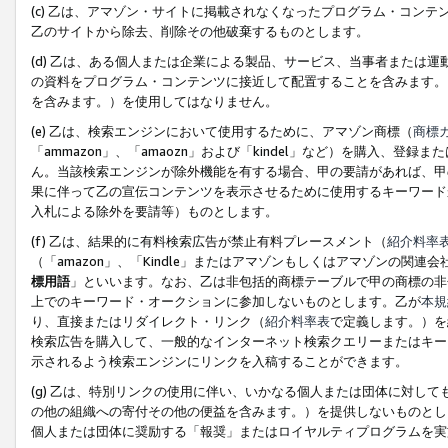
(c) 乙は、アマゾン・サイトに掲載されなくなったプログラム・コン
乙のサイトから除去、削除その他破棄するものとします。
(d) 乙は、ある個人または企業による製品、サービス、当事者または
の資料をプログラム・コンテンツに接近して配置することを含みます。
を含みます。）を使用してはなりません。
(e) 乙は、検索エンジンにおいて使用するために、アマゾン商標（
商標
「ammazon」、「amaozn」および「kindel」など）を購入
ん。当該検索エンジンが除外機能を有する場合、甲の要請があれば、甲
果に伴って乙の宣伝コンテンツを表示させるために使用するキーワード
入札による除外を要請等）ものとします。
(f) 乙は、結果的に有料検索広告が禁止有料プレースメント（
紹介料率
（「amazon」、「Kindle」またはアマゾンもしくはアマゾンの
標用語
」といいます。なお、乙は非包括的商標テーブルで甲の商標の非
上でのキーワード・オークションに参加しないものとします。乙が
本規
り、直接またはリダイレクト・リンク（
紹介料率表
で定義します。）を
検索広告を購入して、一般的なインターネット検索クエリーまたはキー
示されるよう検索エンジンにリンクを入稿することができます。
(g) 乙は、特別リンクの使用に伴い、いかなる個人または団体に対し
の他の組織への寄付その他の便益を含みます。）を提供しないものとし
個人または団体に奨励する「報奨」またはロイヤルティプログラムを実