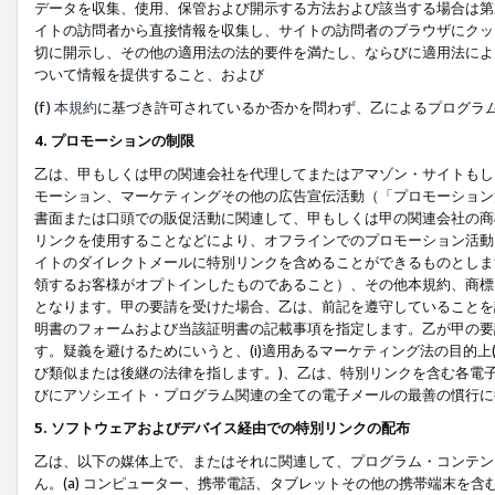
データを収集、使用、保管および開示する方法および該当する場合は第
イトの訪問者から直接情報を収集し、サイトの訪問者のブラウザにクッ
切に開示し、その他の適用法の法的要件を満たし、ならびに適用法によ
ついて情報を提供すること、および
(f)
本規約
に基づき許可されているか否かを問わず、乙によるプログラ
4. プロモーションの制限
乙は、甲もしくは甲の関連会社を代理してまたはアマゾン・サイトもし
モーション、マーケティングその他の広告宣伝活動（「プロモーション
書面または口頭での販促活動に関連して、甲もしくは甲の関連会社の商
リンクを使用することなどにより、オフラインでのプロモーション活動
イトのダイレクトメールに特別リンクを含めることができるものとしま
領するお客様がオプトインしたものであること）、その他本規約、商標
となります。甲の要請を受けた場合、乙は、前記を遵守していることを
明書のフォームおよび当該証明書の記載事項を指定します。乙が甲の要
す。疑義を避けるためにいうと、(i)適用あるマーケティング法の目的上(例
び類似または後継の法律を指します。)、乙は、特別リンクを含む各電子
びにアソシエイト・プログラム関連の全ての電子メールの最善の慣行に
5. ソフトウェアおよびデバイス経由での特別リンクの配布
乙は、以下の媒体上で、またはそれに関連して、プログラム・コンテン
ん。(a) コンピューター、携帯電話、タブレットその他の携帯端末を