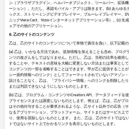
ン（ブラウザプラグイン、ヘルパーオブジェクト、ツールバー、拡張機
ーション）。ただし、承認モバイル・アプリは除きます。(b) あらゆ
ックス、ストリーミングビデオプレイヤー、ブルーレイプレイヤー、DVDプ
ニックViera Cast、Vizioインターネットアプリケーション等）。(
ェアその他のアプリケーション。
6. 乙のサイトのコンテンツ
乙は、乙のサイトのコンテンツについて単独で責任を負い、以下記載の
(a) 乙は、いかなる方法であれ、追加情報を加えることも含め、プロ
ンツの改ざんをしてはなりません。ただし、乙は、当初の比率を維持し
することや、テキストの意味を大幅に変更しない方法または事実として
コンテンツの一部を省略することはできます。甲が乙に提供することが
シー規約情報へのリンク）としてフォーマットされていないアマゾン・
設けることなく、乙は、「プライバシー情報」へのリンクを削除したり
または判読できないようにしないものとします。
(b) 乙は、プログラム・コンテンツやCreators API、データフ
ブライセンスまたは譲渡しないものとします。例えば、乙は、乙がプロ
はその他付与することが要求されるような、乙サイト以外での広告（サ
なるアプリケーション、プラットフォーム、サイトまたはサービス上で
り、使用を奨励しないものとします。 また、乙は、乙のサイトではな
トではないサイト上でかかるリンクを表示しないものとします。