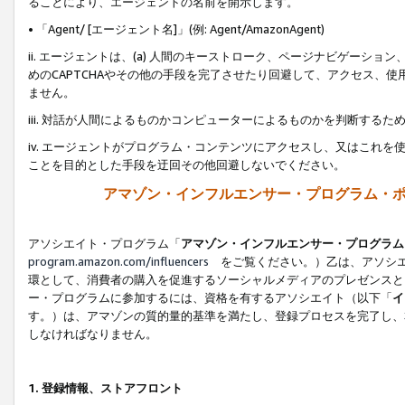
ることにより、エージェントの名前を開示します。
• 「Agent/ [エージェント名]」(例: Agent/AmazonAgent)
ii. エージェントは、(a) 人間のキーストローク、ページナビゲーシ
めのCAPTCHAやその他の手段を完了させたり回避して、アクセス、
ません。
iii. 対話が人間によるものかコンピューターによるものかを判断する
iv. エージェントがプログラム・コンテンツにアクセスし、又はこれ
ことを目的とした手段を迂回その他回避しないでください。
アマゾン・インフルエンサー・プログラム・
アソシエイト・プログラム「
アマゾン・インフルエンサー・プログラム
program.amazon.com/influencers
をご覧ください。）乙は、アソシエ
環として、消費者の購入を促進するソーシャルメディアのプレゼンスと
ー・プログラムに参加するには、資格を有するアソシエイト（以下「
イ
す。）は、アマゾンの質的量的基準を満たし、登録プロセスを完了し、
しなければなりません。
1.
登録情報、ストアフロント