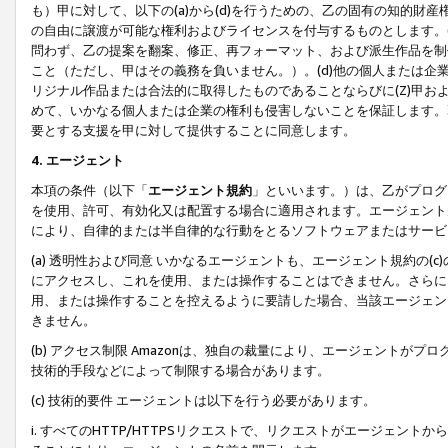
も）甲に対して、以下の(a)から(d)を行うための、乙の固有の知的
の自由に譲渡が可能な権利およびライセンスを付与するものとします。(
問わず、乙の提案を翻案、修正、再フォーマット、および派生作品を制
こと（ただし、甲はその義務を負いません。）。(d)他の個人または企
リジナル作品または合法的に取得したものであることならびに(Z)甲
めて、いかなる個人または企業の権利も侵害しないことを保証します。
要とする支援を甲に対して提供することに同意します。
4. エージェント
本項の条件（以下「
エージェント規約
」といいます。）は、乙がプログ
を使用、許可、有効化又は配置する場合に適用されます。エージェント
により、自律的または半自律的な行動をとるソフトウェアまたはサービ
(a) 透明性および同意 いかなるエージェントも、エージェント規約の
にアクセスし、これを使用、または操作することはできません。さらに、
用、または操作することを控えるように要請した場合、当該エージェン
きません。
(b) アクセス制限 Amazonは、独自の裁量により、エージェント
技術的手段などによって制限する場合があります。
(c) 技術的要件 エージェントは以下を行う必要があります。
i. すべてのHTTP/HTTPSリクエストで、リクエストがエージェ