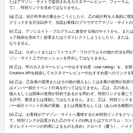
たはアマゾン・サイトで提供されるカスタマーレビュー、フォーラム、
て）、特別リンクを含めてはなりません。
(q) 乙は、
紹介料率表
の裏をかこうとしたり、乙の紹介料を人為的に増
クリックする方法以外で、当該お客様のブラウザでアマゾン・サイトの
(r) 乙は、アソシエイト・プログラムに参加する他のサイトから、ま
ェア経由を含めて）妨害またはリダイレクトしようとしたり、または、
なりません。
(s) 乙は、ロボットまたはソフトウェア・プログラムその他の方法を
ゾン・サイト上でのセッションを作出してはなりません。
(t) 乙は、甲のカスタマーレビューやおすすめ度（star rating
Creators APIを経由してカスタマーレビューやおすすめ度へのリンク
(u) 乙は、乙自身の使用またはその他の個人もしくは企業の使用が目
はメンバー紹介イベント行為を行ってはなりません。乙は、乙の友人、
個人もしくは団体の使用が目的であるかを問わず、特別リンクを通じて
を許可、要請または奨励してはなりません。また、乙は、特別リンクを
バー紹介イベント行為の実施、または再販売もしくは（あらゆる種類の
(v) 乙は、お客様がアマゾン・サイトへ遷移するため特別リンクをク
で、特別リンクが設置された乙のサイトのURLまたはプログラム・コ
ダイレクトページの利用によるものも含め）クローク（覆う）、ハイド