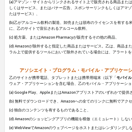
(a)アマゾン・サイトからリンクされるサイト上で販売される商品またはサ
しくはサービス、またはバナー広告、スポンサーリンクもしくはアマゾ
たはサービス）、
(b)乙がアルコール飲料の製造、卸売または頒布のライセンスを有す
に、乙のサイトで宣伝されるアルコール飲料、
(c) 処方薬、またはAmazon Pharmacyが販売するその他の商品、
(d) Amazonが除外すると指定した商品またはサービス。乙は、商品また
ラル上で提供するツールにおいて除外されている場合には、アラートを
アソシエイト・プログラム・モバイル・アプリケー
乙のサイトが携帯電話、タブレットまたは携帯用端末（以下「
モバイル
ウェア・アプリケーションを含む場合、乙のモバイル・アプリケーショ
(a) Google Play、AppleまたはAmazonアプリストアのいずれかで
(b) 無料でダウンロードでき、Amazonへの全てのリンクに無料でアク
(c) 独自のコンテンツを有するものであること、
(d) Amazonのショッピングアプリの機能を模倣（エミュレート）しな
(e) WebViewでAmazonのウェブページをホストまたはレンダリング