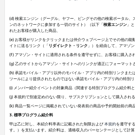
(d) 検索エンジン（グーグル、ヤフー、ビングその他の検索ポータル
ンのネットワークに参加する一切のサイト）（以下「
検索エンジン
」と
れたお客様が購入した商品、
(e) お客様がリンクをクリックまたは仲介ウェブページ上でその他の
イトに送るリンク（「
リダイレクト・リンク
」）を経由して、アマゾン
(f) アマゾン・サイトに適用される条件を遵守せずに、お客様に購入さ
(g) 乙のサイトからアマゾン・サイトへのリンクが適正にフォーマッ
(h) 承認モバイル・アプリ以外のモバイル・アプリ内の特別リンクまたはC
ツールにより提供されたものではない承認モバイル・アプリ内の特別リ
(i) メンバー紹介イベントの対象商品（関連する特別プログラム紹介料と
(j) 本規約で別途定めのない限り、サブスクリプションとして購入され
(k) 商品一覧ページに掲載されていない発表前の商品や予約開始前の商
3. 標準プログラム紹介料
甲は乙に対し、本紹介料率表に記載された制限および
本規約
を遵守す
す。）を支払います。紹介料は、適格収入のパーセンテージとして計算