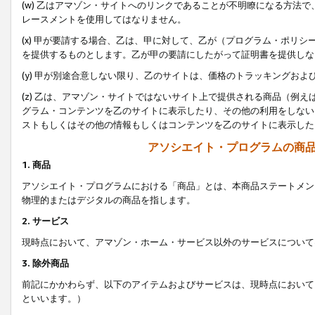
(w) 乙はアマゾン・サイトへのリンクであることが不明瞭になる方法
レースメントを使用してはなりません。
(x) 甲が要請する場合、乙は、甲に対して、乙が（プログラム・ポリ
を提供するものとします。乙が甲の要請にしたがって証明書を提供しな
(y) 甲が別途合意しない限り、乙のサイトは、価格のトラッキングお
(z) 乙は、アマゾン・サイトではないサイト上で提供される商品（例
グラム・コンテンツを乙のサイトに表示したり、その他の利用をしない
ストもしくはその他の情報もしくはコンテンツを乙のサイトに表示した
アソシエイト・プログラムの商
1. 商品
アソシエイト・プログラムにおける「商品」とは、本商品ステートメン
物理的またはデジタルの商品を指します。
2. サービス
現時点において、アマゾン・ホーム・サービス以外のサービスについて
3. 除外商品
前記にかかわらず、以下のアイテムおよびサービスは、現時点において
といいます。）