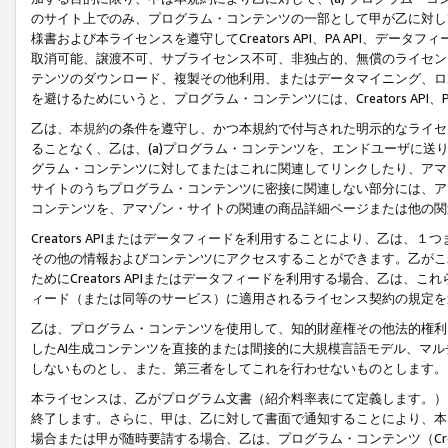
のサイト上でのみ、プログラム・コンテンツの一部として甲が乙に対し
様書および本ライセンスを遵守してCreators API、PA API、
取消可能、譲渡不可、サブライセンス不可、非独占的、無償のライセン
テンツのダウンロード、複製その他利用、またはデータマイニング、ロ
を避けるためにいうと、プログラム・コンテンツには、Creators AP
乙は、
本規約
の条件を遵守し、かつ本規約で付与された明示的なライセ
ることなく、乙は、(a)プログラム・コンテンツを、エンドユーザに
グラム・コンテンツに対してまたはこれに関連してリンクしたり、アマ
サイトのうちプログラム・コンテンツに密接に関連しない部分には、ア
コンテンツを、アマゾン・サイトの関連の商品詳細ページまたは他の関
Creators APIまたはデータフィードを利用することにより、乙は、
その他の情報およびコンテンツにアクセスすることができます。乙がこ
ためにCreators APIまたはデータフィードを利用する場合、乙は、こ
ィード（または同等のサービス）に適用されるライセンス契約の規定を
乙は、プログラム・コンテンツを使用して、知的財産権その他法的権利
したAI生成コンテンツを直接的または間接的に大規模言語モデル、マ
しないものとし、また、第三者をしてこれを行わせないものとします。
本ライセンスは、乙がプログラム文書（紹介料率表にて定義します。）
終了します。さらに、甲は、乙に対して書面で通知することにより、本
場合または甲が随時要請する場合、乙は、プログラム・コンテンツ（Cre