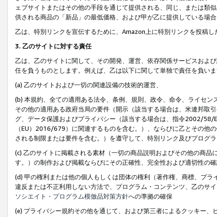
ェブサイトまたはその他の手段を通じて提供される、同じ、または類似
供される商品の「新品」の最低価格、および甲が乙に提供している場合
乙は、特別リンクを宣伝するために、Amazon上に特別リンクを投稿し
3. 乙のサイトに対する責任
乙は、乙のサイトに関して、その開発、運営、依存関係サービスおよび
任を負うものとします。例えば、乙は以下に関して単独で責任を負いま
(a) 乙のサイトおよび一切の関連設備の技術的運営、
(b) 本規約、全ての適用ある法令、条例、規則、政令、命令、ライセ
その他の適用ある政府当局の要件（開示（該当する場合は、米連邦取引
グ、データ保護およびプライバシー（該当する場合は、指令2002/58
（EU）2016/679）に関連するものを含む。）、ならびに乙とそ
される制限または要件を含む。）を遵守して、特別リンク及びプログラ
(c) 乙のサイトに掲載される素材（一切の商品説明およびその他の商
す。）の制作および掲載ならびにその正確性、完全性および適切性の確
(d) 甲の権利または他の個人もしくは団体の権利（著作権、商標、プ
違反または不正利用しない方法で、プログラム・コンテンツ、乙のサイ
ソシエイト・プログラム模倣品対策方針
への準拠の確保
(e) プライバシー規約その他を通じて、および第三者によるクッキー