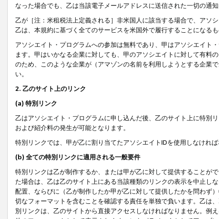
なった場合でも、乙は当該電子メールアドレスに送信された一切の通知
乙が［注：米租税法上定義される］非米国人に該当する場合で、アソシ
乙は、本規約に基づく全てのサービスを米国外で履行することになるも
アソシエイト・プログラムへの参加は無料であり、甲はアソシエイト・
ます。甲はいかなる企業に対しても、甲のアソシエイトに対して有料の
のため、このような企業が（アマゾンの名前を利用しようとする企業で
い。
2. 乙のサイト上のリンク
(a) 特別リンク
乙はアソシエイト・プログラムに申し込んだ後、乙のサイト上に特別リ
および紹介料の発生が可能となります。
特別リンクでは、甲が乙に割り当てたアソシエイトIDを使用しなけれ
(b) 全ての特別リンクに適用される一般要件
特別リンクは乙が制作するか、または甲が乙に対して提供することがで
た場合は、乙は乙のサイト上にある当該種類のリンクの表示を中止しな
配置、ならびに（乙が制作したか甲が乙に対して提供したかを問わず）
切なフォーマットを含むことを確認する責任を単独で負います。乙は、
別リンクは、乙のサイトから直接アクセスしなければなりません。例えば、