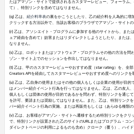
たはアマゾン・サイトで提供されるカスタマーレビュー、フォーラム、
て）、特別リンクを含めてはなりません。
(q) 乙は、
紹介料率表
の裏をかこうとしたり、乙の紹介料を人為的に増
クリックする方法以外で、当該お客様のブラウザでアマゾン・サイトの
(r) 乙は、アソシエイト・プログラムに参加する他のサイトから、ま
ェア経由を含めて）妨害またはリダイレクトしようとしたり、または、
なりません。
(s) 乙は、ロボットまたはソフトウェア・プログラムその他の方法を
ゾン・サイト上でのセッションを作出してはなりません。
(t) 乙は、甲のカスタマーレビューやおすすめ度（star rating
Creators APIを経由してカスタマーレビューやおすすめ度へのリンク
(u) 乙は、乙自身の使用またはその他の個人もしくは企業の使用が目
はメンバー紹介イベント行為を行ってはなりません。乙は、乙の友人、
個人もしくは団体の使用が目的であるかを問わず、特別リンクを通じて
を許可、要請または奨励してはなりません。また、乙は、特別リンクを
バー紹介イベント行為の実施、または再販売もしくは（あらゆる種類の
(v) 乙は、お客様がアマゾン・サイトへ遷移するため特別リンクをク
で、特別リンクが設置された乙のサイトのURLまたはプログラム・コ
ダイレクトページの利用によるものも含め）クローク（覆う）、ハイド