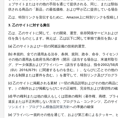
ェブサイトまたはその他の手段を通じて提供される、同じ、または類似
供される商品の「新品」の最低価格、および甲が乙に提供している場合
乙は、特別リンクを宣伝するために、Amazon上に特別リンクを投稿し
3. 乙のサイトに対する責任
乙は、乙のサイトに関して、その開発、運営、依存関係サービスおよび
任を負うものとします。例えば、乙は以下に関して単独で責任を負いま
(a) 乙のサイトおよび一切の関連設備の技術的運営、
(b) 本規約、全ての適用ある法令、条例、規則、政令、命令、ライセ
その他の適用ある政府当局の要件（開示（該当する場合は、米連邦取引
グ、データ保護およびプライバシー（該当する場合は、指令2002/58
（EU）2016/679）に関連するものを含む。）、ならびに乙とそ
される制限または要件を含む。）を遵守して、特別リンク及びプログラ
(c) 乙のサイトに掲載される素材（一切の商品説明およびその他の商
す。）の制作および掲載ならびにその正確性、完全性および適切性の確
(d) 甲の権利または他の個人もしくは団体の権利（著作権、商標、プ
違反または不正利用しない方法で、プログラム・コンテンツ、乙のサイ
ソシエイト・プログラム模倣品対策方針
への準拠の確保
(e) プライバシー規約その他を通じて、および第三者によるクッキー