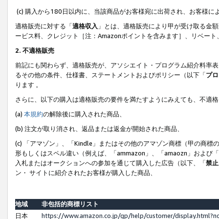
(c) 購入から180日以内に、当該商品がお客様宛に出荷され、お客
適格販売に対する「
適格収入
」とは、適格販売により甲が受け取る金額
ービス料、クレジット［注：Amazonポイントを含みます］、リベー
2. 不適格販売
前記にも関わらず、適格販売が、アソシエイト・プログラム紹介料率表
るその他の条件、仕様書、ステートメントおよびポリシー（以下「
プロ
ります 。
さらに、以下の購入は適格販売の要件を満たすようにみえても、不適格
(a)
本規約
の解除後に購入された商品、
(b) 注文が取り消され、返品または返金が開始された商品、
(c) 「アマゾン」、「Kindle」またはその他のアマゾン商標（甲
形もしくはスペル違い（例えば、「ammazon」、「amaozn」およ
入札またはオークションへの参加を通じて購入した広告（以下、「
禁止
ン・ サイトに紹介されたお客様が購入した商品、
地域
非包括的商標リスト
日本
https://www.amazon.co.jp/gp/help/customer/display.html