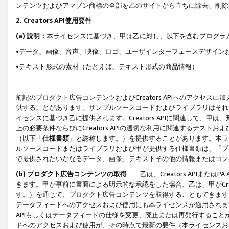
ンテンツおよびアマゾン商標の全部を乙のサイトから直ちに除去、削除
2. Creators API使用要件
(a) 説明：
本ライセンスに基づき、甲は乙に対し、以下を含むプログラ
•データ、画像、音声、映像、ロゴ、ユーザインターフェースデザイン
•テキスト形式の素材（たとえば、テキスト形式の商品情報）
前記のプロダクト広告コンテンツおよびCreators APIへのアクセスに
供することがあります。サンプルソースコードおよびライブラリはそれ
イセンスに基づき乙に提供されます。Creators APIに関連して
上の必要条件ならびにCreators APIの適切な利用に関連するテ
（以下「
仕様書類
」と総称します。）を提供することがあります。本ラ
ルソースコードまたはライブラリおよび甲が提供する仕様書類は、「プ
で提供されたいかなるデータ、画像、テキストその他の情報またはコン
(b) プロダクト広告コンテンツの取得
乙は、Creators APIま
きます。甲が事前に書面による明示的な承認をした場合、乙は、甲がCreator
す。）を通じて、プロダクト広告コンテンツを取得することもできます
データフィードへのアクセスおよび使用にも本ライセンスが適用されます。乙は
APIもしくはデータフィードの仕様を変更、廃止または再発行することがで
ドへのアクセスおよび使用が、その時点で最新の要件（本ライセンスお