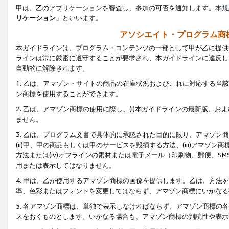
甲は、乙のアプリケーションを審査し、参加の可否を通知します。
本規
リケーション
」といいます。
アソシエイト・プログラム商
本ガイドラインは、プログラム・コンテンツの一部として甲が乙に提供
ラインは常に厳密に遵守することが要求され、本ガイドラインに違反し
自動的に解除されます。
1. 乙は、アマゾン・サイトの商品の在庫状況およびこれに対応する
ン商標を使用することができます。
2. 乙は、アマゾン商標の使用に際し、(i)本ガイドラインの最新版、およ
ません。
3. 乙は、プログラム文書で具体的に承認された目的に限り、アマゾン
(ii)甲、甲の商品もしくは甲のサービスを毀損する方法、(iii)アマ
方法または(iv)オフラインの素材または電子メール（印刷物、郵便、S
用または表示してはなりません。
4. 甲は、乙が使用するアマゾン商標の画像を提供します。乙は、方
率、色彩またはフォントを変更してはならず、アマゾン商標にいかなる
5. 各アマゾン商標は、単独で表示しなければならず、アマゾン商標
スをおくものとします。いかなる場合も、アマゾン商標の判読性や表示