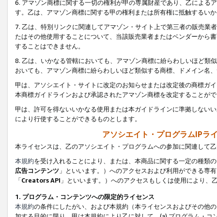
6. アマゾン商標に関する一切の権利が甲の専属財産であり、乙によ
す。乙は、アマゾン商標に関する甲の権利または所有権に抵触するいか
7. 乙は、特別リンクに関連してアマゾン・サイト上で第三者の販売
たはその他使用することについて、当該販売業者またはベンダーから書
することはできません。
8. 乙は、いかなる管轄においても、アマゾン商標に紛らわしいほど
おいても、アマゾン商標に紛らわしいほど類似する商標、ドメイン名、
甲は、アソシエイト・サイトに改定のお知らせまたは改定後の商標ガイ
本商標ガイドラインおよび承認されたアマゾン商標を改定することがで
甲は、許可を得ないいかなる使用または本ガイドラインに準拠しないい
により行使することができるものとします。
アソシエイト・プログラムIPラ
本ライセンスは、乙のアソシエイト・プログラムへの参加に関連して乙
本規約
を受け入れることにより、または、本商品に関する一定の種類の
広告コンテンツ
」といいます。）へのアクセスおよび利用ができる専有
「
Creators API
」といいます。）へのアクセスもしくは使用により、
1. プログラム・コンテンツへの限定的ライセンス
本規約
の条件にしたがい、および本規約（本ライセンスおよびその他の
加する目的に限り、甲は本規約により乙に対して、(a) プログラム・コ