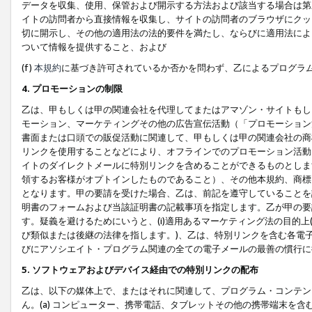
データを収集、使用、保管および開示する方法および該当する場合は第
イトの訪問者から直接情報を収集し、サイトの訪問者のブラウザにクッ
切に開示し、その他の適用法の法的要件を満たし、ならびに適用法によ
ついて情報を提供すること、および
(f)
本規約
に基づき許可されているか否かを問わず、乙によるプログラ
4. プロモーションの制限
乙は、甲もしくは甲の関連会社を代理してまたはアマゾン・サイトもし
モーション、マーケティングその他の広告宣伝活動（「プロモーション
書面または口頭での販促活動に関連して、甲もしくは甲の関連会社の商
リンクを使用することなどにより、オフラインでのプロモーション活動
イトのダイレクトメールに特別リンクを含めることができるものとしま
領するお客様がオプトインしたものであること）、その他本規約、商標
となります。甲の要請を受けた場合、乙は、前記を遵守していることを
明書のフォームおよび当該証明書の記載事項を指定します。乙が甲の要
す。疑義を避けるためにいうと、(i)適用あるマーケティング法の目的上(例
び類似または後継の法律を指します。)、乙は、特別リンクを含む各電子
びにアソシエイト・プログラム関連の全ての電子メールの最善の慣行に
5. ソフトウェアおよびデバイス経由での特別リンクの配布
乙は、以下の媒体上で、またはそれに関連して、プログラム・コンテン
ん。(a) コンピューター、携帯電話、タブレットその他の携帯端末を