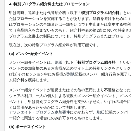
4. 特別プログラム紹介料またはプロモーション
甲は随時、追加または代替紹介料（以下「
特別プログラム紹介料
」とい
たはプロモーションを実施することがあります。疑義を避けるために（
はプロモーションの全部または一部をいつでも中止または変更する権利
て（商品購入を含まないものも）、紹介料率表の第2条において特定さ
プログラム文書上の制限についても、特別プログラムまたはプロモーシ
現在は、次の特別プログラム紹介料が利用可能です。
(a) メンバー紹介イベント
メンバー紹介イベントは、
別紙
（以下「
特別プログラム紹介料
」といい
ベントの参加資格のあるお客様が乙のサイト上の特別リンクをクリック
び(2)そのセッション中にお客様が
別紙
記載のメンバー紹介行為を完了
ム紹介料を獲得します。
メンバー紹介イベントが違反またはその他の悪用により不適格となった
ウェアの利用、一人の個人による複数のメンバー紹介イベント、メンバ
ベント）、甲は特別プログラム紹介料を支払いません。いずれの場合に
くは悪用があったか否かについて判断します。
アソシエイト・プログラム参加要件
にかかわらず、
別紙
記載のメンバー
ー紹介に関連する場合にのみ許可されるものとします。
(b) ボーナスイベント