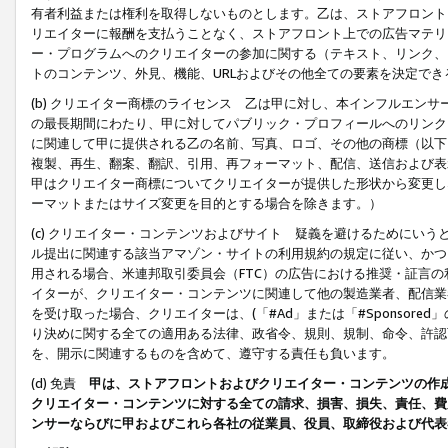
有者利益または権利を取得しないものとします。乙は、ストアフロントに
リエイターに報酬を支払うことなく、ストアフロント上での広告マテリア
ー・プログラムへのクリエイターの参加に関する（テキスト、リンク、
トのコンテンツ、外見、機能、URLおよびその他全ての要素を決定で
(b) クリエイター商標のライセンス 乙は甲に対し、本インフルエン
の最長期間にわたり、甲に対してパブリック・プロフィールへのリンク
に関連して甲に提供される乙の名前、写真、ロゴ、その他の商標（以下
複製、再生、翻案、翻訳、引用、再フォーマット、配信、送信および表
甲はクリエイター商標についてクリエイターが提供した形状から変更し
ーマットまたはサイズ変更を目的とする場合を除きます。）
(c) クリエイター・コンテンツおよびサイト 疑義を避けるためにい
ル提出に関連する該当アマゾン・サイトの利用規約の規定に従い、かつ、
用される場合、米連邦取引委員会（FTC）の広告における推奨・証言
イターが、クリエイター・コンテンツに関連して他の製造業者、配信業
を受け取った場合、クリエイターは、(「#Ad」または「#Sponsor
り決めに関する全ての適用ある法律、政省令、規則、規制、命令、許認
を、開示に関連するものを含めて、遵守する責任も負います。
(d) 免責
甲は、ストアフロントおよびクリエイター・コンテンツの作
クリエイター・コンテンツに対する全ての請求、損害、損失、責任、費
ンサーならびに甲およびこれら各社の従業員、役員、取締役および代表