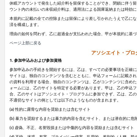
休眠アカウントで発生した紹介料を留保することができ、閉鎖に伴う留
ウント内の未払いの未収紹介料は、適用法による国庫返納または時効に
本規約に記載の全ての控除または留保により差し引かれたうえで乙にな
済を構成します。
理由の如何を問わず、乙に超過金が支払われた場合、甲が本規約に基づ
ページ上部に戻る
アソシエイト・プロ
1. 参加申込みおよび参加資格
参加申込みの手続きを開始するには、乙は、すべての必要事項を正確に
サイトは、独自のコンテンツを含むとともに、申込フォームに記載され
の資料を利用する場合、独自のコンテンツは、乙がコンテンツに含めた
ォームには、乙のサイトを特定する必要があります。甲は、乙の申込フ
合、乙のサイトはアソシエイト・プログラムに参加できず、乙は、乙の
不適切なサイトの例としては以下のようなものが含まれます。
(a) 性的に露骨な内容を奨励または含むサイト
(b) 暴力を奨励するまたは暴力的内容を含むサイト、または潜在的に
(c) 虚偽、不正、名誉毀損または中傷的な内容を奨励または含むサイト
(d) 不快、迷惑、有害、プライバシー侵害、乱用的、差別的（人種、