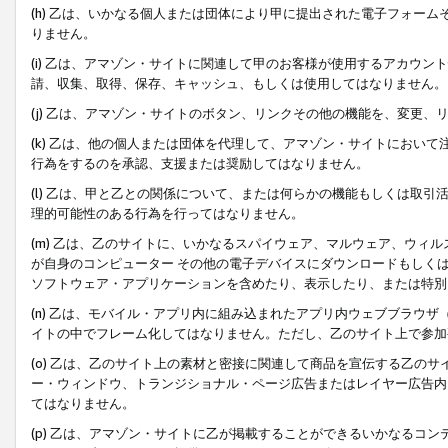
(h) 乙は、いかなる個人または団体により甲に提出された電子フォー
りません。
(i) 乙は、アマゾン・サイトに関連して甲のお客様が使用するアカウ
請、収集、取得、保存、キャッシュ、もしくは使用してはなりません。
(j) 乙は、アマゾン・サイトのボタン、リンクその他の機能を、変更
(k) 乙は、他の個人または団体を代理して、アマゾン・サイトにおい
行為をするのを承認、支援または奨励してはなりません。
(l) 乙は、甲と乙との関係について、または何らかの機能もしくは取
理的可能性のある行為を行ってはなりません。
(m) 乙は、乙のサイトに、いかなるスパイウェア、マルウェア、ウィ
が自身のコンピューター その他の電子デバイスにダウンロードもしく
ソフトウェア・アプリケーションを含めたり、表示したり、または特別
(n) 乙は、モバイル・アプリ内に組み込まれたアプリ内ウェブブラウザ
イトの中でフレーム化してはなりません。ただし、乙のサイト上で参加
(o) 乙は、乙のサイト上の素材と密接に関連して商品を宣伝する乙の
ー・ウィンドウ、トランジショナル・ページ広告またはレイヤー広告内
てはなりません。
(p) 乙は、アマゾン・サイトに乙が掲載することができるいかなるコ