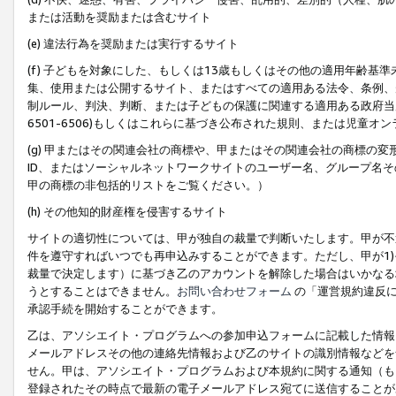
または活動を奨励または含むサイト
(e) 違法行為を奨励または実行するサイト
(f) 子どもを対象にした、もしくは13歳もしくはその他の適用年齢
集、使用または公開するサイト、またはすべての適用ある法令、条例、
制ルール、判決、判断、または子どもの保護に関連する適用ある政府当局の要
6501-6506)もしくはこれらに基づき公布された規則、または児童オ
(g) 甲またはその関連会社の商標や、甲またはその関連会社の商標の
ID、またはソーシャルネットワークサイトのユーザー名、グループ名
甲の商標の非包括的リストをご覧ください。）
(h) その他知的財産権を侵害するサイト
サイトの適切性については、甲が独自の裁量で判断いたします。甲が不
件を遵守すればいつでも再申込みすることができます。ただし、甲が1)
裁量で決定します）に基づき乙のアカウントを解除した場合はいかなる
うとすることはできません。
お問い合わせフォーム
の「運営規約違反に
承認手続を開始することができます。
乙は、アソシエイト・プログラムへの参加申込フォームに記載した情報
メールアドレスその他の連絡先情報および乙のサイトの識別情報などを
せん。甲は、アソシエイト・プログラムおよび本規約に関する通知（も
登録されたその時点で最新の電子メールアドレス宛てに送信することが