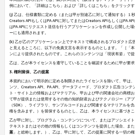
例において、「詳細はこちら」および「詳しくはこちら」をクリックす
(j) 乙は、仕様書類に定める（または甲が別途乙に対して通知する）
Creators APIもしくはPA APIに対してまたはCreators APIもしく
はPA APIにリクエスト送信を行うアプリケーションを作成し公開し
ーにも適用されます。
(k) 乙が乙のアプリケーション上でテキストで構成されるプロダクト
と見えるところに、以下の免責文言を表示するものとします。「［「本
ンにより提供されたものです。これらのコンテンツは「現状有姿」で提
乙は、乙が本ライセンスを遵守していることを確認するために甲が要求
3. 権利留保、乙の提案
本規約において明示的に定める制限されたライセンスを除いて、甲は、
ンツ、Creators API、PA API、データフィード、プロダクト
ト・サイト上の情報およびマテリアル、甲および甲の関連会社の商標お
て甲が提供または使用するその他の知的財産およびテクノロジー（アプ
（SDK）、ライブラリ、サンプルコードおよび関連するマテリアルを
権を含みます。）を留保するものとし、乙は、本ライセンスに基づきこ
乙が甲に対し、プログラム・コンテンツについて、またはアソシエイト
テキストまたはその他の情報もしくはコンテンツを提供した場合、また
案
」と総称します。）、乙は、甲に対して、乙の提案に関する一切の権