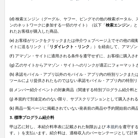
(d) 検索エンジン（グーグル、ヤフー、ビングその他の検索ポータル
ンのネットワークに参加する一切のサイト）（以下「
検索エンジン
」と
れたお客様が購入した商品、
(e) お客様がリンクをクリックまたは仲介ウェブページ上でその他の
イトに送るリンク（「
リダイレクト・リンク
」）を経由して、アマゾン
(f) アマゾン・サイトに適用される条件を遵守せずに、お客様に購入さ
(g) 乙のサイトからアマゾン・サイトへのリンクが適正にフォーマッ
(h) 承認モバイル・アプリ以外のモバイル・アプリ内の特別リンクまたはC
ツールにより提供されたものではない承認モバイル・アプリ内の特別リ
(i) メンバー紹介イベントの対象商品（関連する特別プログラム紹介料と
(j) 本規約で別途定めのない限り、サブスクリプションとして購入され
(k) 商品一覧ページに掲載されていない発表前の商品や予約開始前の商
3. 標準プログラム紹介料
甲は乙に対し、本紹介料率表に記載された制限および
本規約
を遵守す
す。）を支払います。紹介料は、適格収入のパーセンテージとして計算