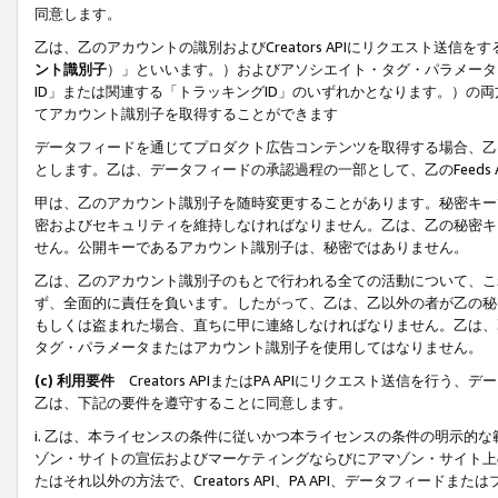
同意します。
乙は、乙のアカウントの識別およびCreators APIにリクエスト送
ント識別子
）」といいます。）およびアソシエイト・タグ・パラメータ（
ID」または関連する「トラッキングID」のいずれかとなります。）の両方
てアカウント識別子を取得することができます
データフィードを通じてプロダクト広告コンテンツを取得する場合、乙は、Cre
とします。乙は、データフィードの承認過程の一部として、乙のFeeds
甲は、乙のアカウント識別子を随時変更することがあります。秘密キー
密およびセキュリティを維持しなければなりません。乙は、乙の秘密キ
せん。公開キーであるアカウント識別子は、秘密ではありません。
乙は、乙のアカウント識別子のもとで行われる全ての活動について、こ
ず、全面的に責任を負います。したがって、乙は、乙以外の者が乙の秘
もしくは盗まれた場合、直ちに甲に連絡しなければなりません。乙は、
タグ・パラメータまたはアカウント識別子を使用してはなりません。
(c) 利用要件
Creators APIまたはPA APIにリクエスト送信を
乙は、下記の要件を遵守することに同意します。
i. 乙は、本ライセンスの条件に従いかつ本ライセンスの条件の明示的
ゾン・サイトの宣伝およびマーケティングならびにアマゾン・サイト上
たはそれ以外の方法で、Creators API、PA API、データフィー