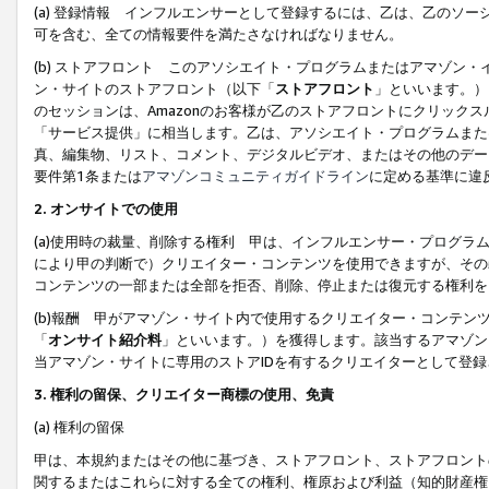
(a) 登録情報 インフルエンサーとして登録するには、乙は、乙のソ
可を含む、全ての情報要件を満たさなければなりません。
(b) ストアフロント このアソシエイト・プログラムまたはアマゾン
ン・サイトのストアフロント（以下「
ストアフロント
」といいます。）
のセッションは、Amazonのお客様が乙のストアフロントにクリック
「サービス提供」に相当します。乙は、アソシエイト・プログラムまた
真、編集物、リスト、コメント、デジタルビデオ、またはその他のデー
要件第1条または
アマゾンコミュニティガイドライン
に定める基準に違
2.
オンサイトでの使用
(a)使用時の裁量、削除する権利 甲は、インフルエンサー・プログラ
により甲の判断で）クリエイター・コンテンツを使用できますが、その
コンテンツの一部または全部を拒否、削除、停止または復元する権利を
(b)報酬 甲がアマゾン・サイト内で使用するクリエイター・コンテン
「
オンサイト紹介料
」といいます。）を獲得します。該当するアマゾン
当アマゾン・サイトに専用のストアIDを有するクリエイターとして登
3.
権利の留保、クリエイター商標の使用、免責
(a) 権利の留保
甲は、本規約またはその他に基づき、ストアフロント、ストアフロント
関するまたはこれらに対する全ての権利、権原および利益（知的財産権