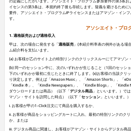
の定義にしたがいます。アソシエイト・プログラム参加要件の第3条お
イセンスの第3条は、本規約終了後も存続します。疑義を避けるためにい
要件、アソシエイト・プログラムIPライセンスまたはアマゾン・イン
す。
アソシエイト・プログ
1. 適格販売および適格収入
甲は、次の場合に発生する「
適格販売
」(本紹介料率表の例外がある場
ム紹介料を支払います。
(a) お客様が乙のサイト上の特別リンクのクリックスルーにてアマゾン
(b) 同一のセッション中に、次のいずれかが生じること（1回のセッ
下のいずれかが最初に生じたときに終了します。(x)お客様の当該クリッ
り決定します。例えば「Amazon Music」、「Amazon Shorts」、「eDo
「Kindle 本」、「Kindle Newspapers」、 「Kindle Blogs」、「
ダウンロードまたは商品）（以下「
デジタル商品
」といいます。）では
マゾン・サイトを訪問した時点）（以下「
セッション
」といいます。）
i. お客様が甲の1-Click注文にて商品を購入するか、
ii. お客様が商品をショッピングカートに入れ、最初の特別リンクの
か、または
iii. デジタル商品に関連し、お客様がアマゾン・サイトからデジタ