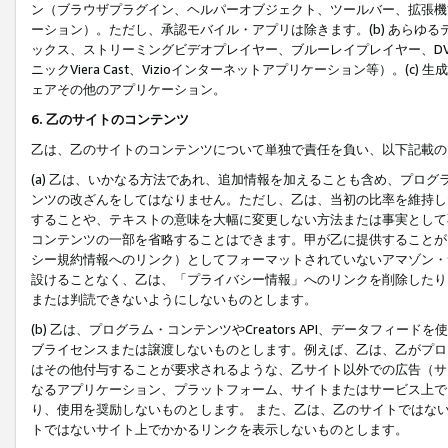
ン（ブラウザプラグイン、ヘルパーオブジェクト、ツールバー、拡張機
ーション）。ただし、承認モバイル・アプリは除きます。(b) あらゆ
ックス、ストリーミングビデオプレイヤー、ブルーレイプレイヤー、DVDプ
ニックViera Cast、Vizioインターネットアプリケーション等）。(
ェアその他のアプリケーション。
6. 乙のサイトのコンテンツ
乙は、乙のサイトのコンテンツについて単独で責任を負い、以下記載の
(a) 乙は、いかなる方法であれ、追加情報を加えることも含め、プロ
ンツの改ざんをしてはなりません。ただし、乙は、当初の比率を維持し
することや、テキストの意味を大幅に変更しない方法または事実として
コンテンツの一部を省略することはできます。甲が乙に提供することが
シー規約情報へのリンク）としてフォーマットされていないアマゾン・
設けることなく、乙は、「プライバシー情報」へのリンクを削除したり
または判読できないようにしないものとします。
(b) 乙は、プログラム・コンテンツやCreators API、データフ
ブライセンスまたは譲渡しないものとします。例えば、乙は、乙がプロ
はその他付与することが要求されるような、乙サイト以外での広告（サ
なるアプリケーション、プラットフォーム、サイトまたはサービス上で
り、使用を奨励しないものとします。 また、乙は、乙のサイトではな
トではないサイト上でかかるリンクを表示しないものとします。