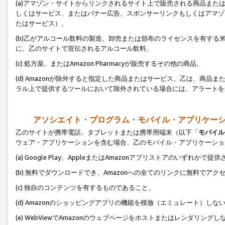
(a)アマゾン・サイトからリンクされるサイト上で販売される商品またはサ
しくはサービス、またはバナー広告、スポンサーリンクもしくはアマゾ
たはサービス）、
(b)乙がアルコール飲料の製造、卸売または頒布のライセンスを有す
に、乙のサイトで宣伝されるアルコール飲料、
(c) 処方薬、またはAmazon Pharmacyが販売するその他の商品、
(d) Amazonが除外すると指定した商品またはサービス。乙は、商品また
ラル上で提供するツールにおいて除外されている場合には、アラートを
アソシエイト・プログラム・モバイル・アプリケー
乙のサイトが携帯電話、タブレットまたは携帯用端末（以下「
モバイル
ウェア・アプリケーションを含む場合、乙のモバイル・アプリケーショ
(a) Google Play、AppleまたはAmazonアプリストアのいずれかで
(b) 無料でダウンロードでき、Amazonへの全てのリンクに無料でアク
(c) 独自のコンテンツを有するものであること、
(d) Amazonのショッピングアプリの機能を模倣（エミュレート）しな
(e) WebViewでAmazonのウェブページをホストまたはレンダリング