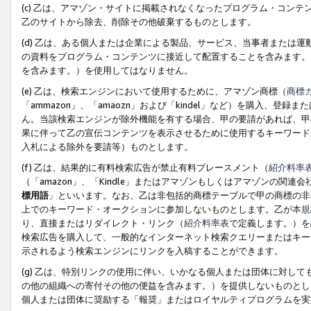
(c) 乙は、アマゾン・サイトに掲載されなくなったプログラム・コン
乙のサイトから除去、削除その他破棄するものとします。
(d) 乙は、ある個人または企業による製品、サービス、当事者または
の資料をプログラム・コンテンツに接近して配置することを含みます。
を含みます。）を使用してはなりません。
(e) 乙は、検索エンジンにおいて使用するために、アマゾン商標（
商標
「ammazon」、「amaozn」および「kindel」など）を購入
ん。当該検索エンジンが除外機能を有する場合、甲の要請があれば、甲
果に伴って乙の宣伝コンテンツを表示させるために使用するキーワード
入札による除外を要請等）ものとします。
(f) 乙は、結果的に有料検索広告が禁止有料プレースメント（
紹介料率
（「amazon」、「Kindle」またはアマゾンもしくはアマゾンの
標用語
」といいます。なお、乙は非包括的商標テーブルで甲の商標の非
上でのキーワード・オークションに参加しないものとします。乙が
本規
り、直接またはリダイレクト・リンク（
紹介料率表
で定義します。）を
検索広告を購入して、一般的なインターネット検索クエリーまたはキー
示されるよう検索エンジンにリンクを入稿することができます。
(g) 乙は、特別リンクの使用に伴い、いかなる個人または団体に対し
の他の組織への寄付その他の便益を含みます。）を提供しないものとし
個人または団体に奨励する「報奨」またはロイヤルティプログラムを実