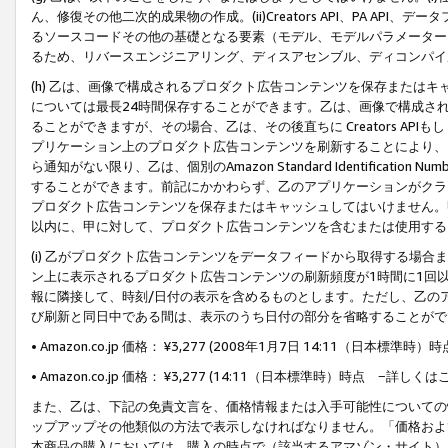
ん、修復その他二次的成果物の作成。(ii)Creators API、PA 
るソースコードその他の基礎となる要素（モデル、モデルパラメーター
るため、リバースエンジニアリング、ディスアセンブル、ディコンパイ
(h) 乙は、画像で構成されるプロダクト広告コンテンツを保存または
については最長24時間保存することができます。乙は、画像で構成さ
ることができますが、その場合、乙は、その後直ちに Creators AP
プリケーション上のプロダクト広告コンテンツを刷新することにより、
ら通知がない限り、乙は、個別のAmazon Standard Identification Nu
することができます。前記にかかわらず、乙のアプリケーションがクラ
プロダクト広告コンテンツを保存またはキャッシュしてはいけません。
以内に、甲に対して、プロダクト広告コンテンツを含むまたは使用する
(i) 乙がプロダクト広告コンテンツをデータフィードから取得する場合または
ン上に表示されるプロダクト広告コンテンツの刷新頻度が1時間に1回
報に隣接して、時刻/日付の表示を含めるものとします。ただし、乙の
び刷新と同日中である間は、表示のうち日付の部分を省略することがで
• Amazon.co.jp 価格： ¥3,277 (2008年1月7日 14:11（日本標準
• Amazon.co.jp 価格： ¥3,277 (14:11（日本標準時）時点 −詳しくは
また、乙は、下記の免責文言を、価格情報または入手可能性についての
ップアップその他類似の方法で表示しなければなりません。「価格およ
本商品の購入においては、購入の時点で（該当するアマゾン・サイト）