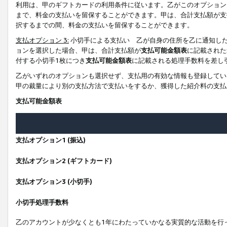
利用は、甲のギフトカードの利用条件に従います。乙がこのオプション
まで、料金の支払いを留保することができます。甲は、合計支払額が支
択するまでの間、料金の支払いを留保することができます。
支払オプション 3:
小切手による支払い 乙が自身の住所を乙に通知し
ョンを選択した場合、甲は、合計支払額が
支払可能金額表
に記載された
付する小切手1枚につき
支払可能金額表
に記載される処理手数料を差し
乙がいずれのオプションも選択せず、支払用の有効な情報も登録してい
甲の裁量により別の支払方法で支払いをするか、獲得した紹介料の支払
支払可能金額表
支払オプション1 (振込)
支払オプション2 (ギフトカード)
支払オプション3 (小切手)
小切手処理手数料
乙のアカウントが少なくとも1年にわたっていかなる実質的な活動を行