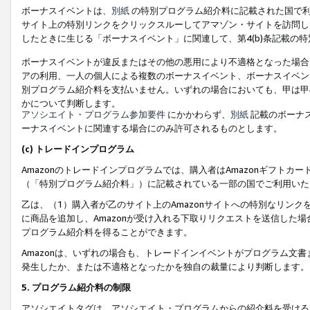
ボーナスイベントは、
別紙
の特別プログラム紹介料に記載された国で利
サイト上の特別リンクをクリックスルーしてアマゾン・サイトを訪問した
したときに生じる「ボーナスイベント」に関連して、第4(b)条記載の
ボーナスイベントが違反またはその他の悪用により不適格となった場合
アの利用、一人の個人による複数のボーナスイベント、ボーナスイベン
別プログラム紹介料を支払いません。いずれの場合においても、甲は甲
かについて判断します。
アソシエイト・プログラム参加要件
にかかわらず、
別紙
記載のボーナ
ーナスイベントに関連する場合にのみ許可されるものとします。
(c) トレードインプログラム
Amazonのトレードインプログラムでは、購入者はAmazonギフト
（「特別プログラム紹介料」）に記載されている一部の国でご利用いた
乙は、（1）購入者が乙のサイト上のAmazonサイトへの特別なリン
に商品を追加し、Amazonが受け入れる下取りリクエストを送信した場
プログラム紹介料を得ることができます。
Amazonは、いずれの場合も、トレードインイベントがプログラム文書
発生したか、または不適格となったかを独自の裁量により判断します。
5. プログラム紹介料の制限
アソシエイトタグは、アソシエイト・プログラムからの紹介料を受ける