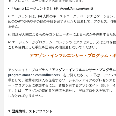
ることにより、エージェントの名前を開示します。
• 「Agent/ [エージェント名]」(例: Agent/AmazonAgent)
ii. エージェントは、(a) 人間のキーストローク、ページナビゲーシ
めのCAPTCHAやその他の手段を完了させたり回避して、アクセス、
ません。
iii. 対話が人間によるものかコンピューターによるものかを判断する
iv. エージェントがプログラム・コンテンツにアクセスし、又はこれ
ことを目的とした手段を迂回その他回避しないでください。
アマゾン・インフルエンサー・プログラム・
アソシエイト・プログラム「
アマゾン・インフルエンサー・プログラム
program.amazon.com/influencers
をご覧ください。）乙は、アソシエ
環として、消費者の購入を促進するソーシャルメディアのプレゼンスと
ー・プログラムに参加するには、資格を有するアソシエイト（以下「
イ
す。）は、アマゾンの質的量的基準を満たし、登録プロセスを完了し、
しなければなりません。
1.
登録情報、ストアフロント