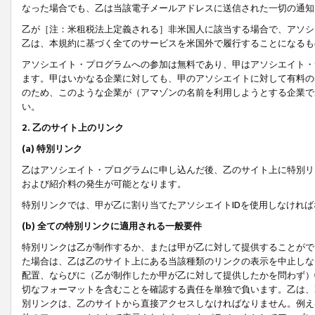
なった場合でも、乙は当該電子メールアドレスに送信された一切の通知
乙が［注：米租税法上定義される］非米国人に該当する場合で、アソシ
乙は、本規約に基づく全てのサービスを米国外で履行することになるも
アソシエイト・プログラムへの参加は無料であり、甲はアソシエイト・
ます。甲はいかなる企業に対しても、甲のアソシエイトに対して有料の
のため、このような企業が（アマゾンの名前を利用しようとする企業で
い。
2. 乙のサイト上のリンク
(a) 特別リンク
乙はアソシエイト・プログラムに申し込んだ後、乙のサイト上に特別リ
および紹介料の発生が可能となります。
特別リンクでは、甲が乙に割り当てたアソシエイトIDを使用しなけれ
(b) 全ての特別リンクに適用される一般要件
特別リンクは乙が制作するか、または甲が乙に対して提供することがで
た場合は、乙は乙のサイト上にある当該種類のリンクの表示を中止しな
配置、ならびに（乙が制作したか甲が乙に対して提供したかを問わず）
切なフォーマットを含むことを確認する責任を単独で負います。乙は、
別リンクは、乙のサイトから直接アクセスしなければなりません。例えば、