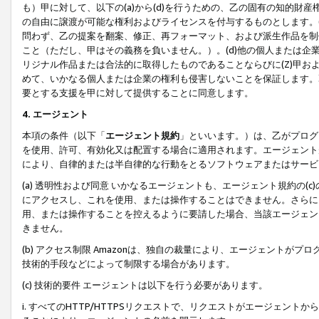
も）甲に対して、以下の(a)から(d)を行うための、乙の固有の知的
の自由に譲渡が可能な権利およびライセンスを付与するものとします。(
問わず、乙の提案を翻案、修正、再フォーマット、および派生作品を制
こと（ただし、甲はその義務を負いません。）。(d)他の個人または企
リジナル作品または合法的に取得したものであることならびに(Z)甲
めて、いかなる個人または企業の権利も侵害しないことを保証します。
要とする支援を甲に対して提供することに同意します。
4. エージェント
本項の条件（以下「
エージェント規約
」といいます。）は、乙がプログ
を使用、許可、有効化又は配置する場合に適用されます。エージェント
により、自律的または半自律的な行動をとるソフトウェアまたはサービ
(a) 透明性および同意 いかなるエージェントも、エージェント規約の
にアクセスし、これを使用、または操作することはできません。さらに、
用、または操作することを控えるように要請した場合、当該エージェン
きません。
(b) アクセス制限 Amazonは、独自の裁量により、エージェント
技術的手段などによって制限する場合があります。
(c) 技術的要件 エージェントは以下を行う必要があります。
i. すべてのHTTP/HTTPSリクエストで、リクエストがエージェ