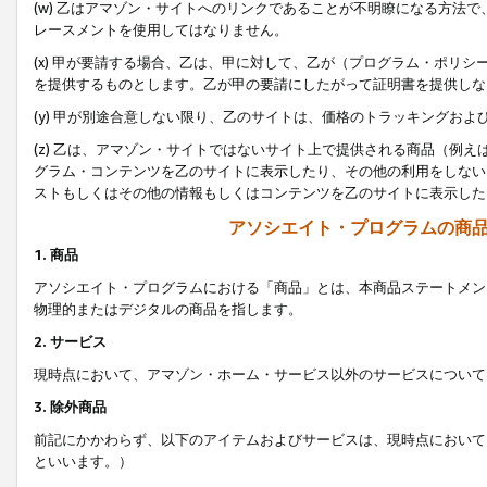
(w) 乙はアマゾン・サイトへのリンクであることが不明瞭になる方法
レースメントを使用してはなりません。
(x) 甲が要請する場合、乙は、甲に対して、乙が（プログラム・ポリ
を提供するものとします。乙が甲の要請にしたがって証明書を提供しな
(y) 甲が別途合意しない限り、乙のサイトは、価格のトラッキングお
(z) 乙は、アマゾン・サイトではないサイト上で提供される商品（例
グラム・コンテンツを乙のサイトに表示したり、その他の利用をしない
ストもしくはその他の情報もしくはコンテンツを乙のサイトに表示した
アソシエイト・プログラムの商
1. 商品
アソシエイト・プログラムにおける「商品」とは、本商品ステートメン
物理的またはデジタルの商品を指します。
2. サービス
現時点において、アマゾン・ホーム・サービス以外のサービスについて
3. 除外商品
前記にかかわらず、以下のアイテムおよびサービスは、現時点において
といいます。）