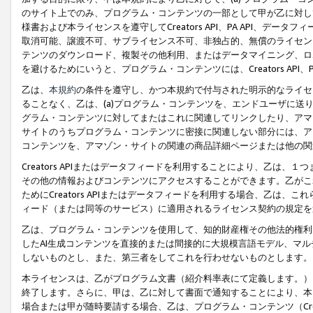
のサイト上でのみ、プログラム・コンテンツの一部として甲が乙に対し
様書および本ライセンスを遵守してCreators API、PA API、
取消可能、譲渡不可、サブライセンス不可、非独占的、無償のライセン
テンツのダウンロード、複製その他利用、またはデータマイニング、ロ
を避けるためにいうと、プログラム・コンテンツには、Creators AP
乙は、
本規約
の条件を遵守し、かつ本規約で付与された明示的なライセ
ることなく、乙は、(a)プログラム・コンテンツを、エンドユーザに
グラム・コンテンツに対してまたはこれに関連してリンクしたり、アマ
サイトのうちプログラム・コンテンツに密接に関連しない部分には、ア
コンテンツを、アマゾン・サイトの関連の商品詳細ページまたは他の関
Creators APIまたはデータフィードを利用することにより、乙は、
その他の情報およびコンテンツにアクセスすることができます。乙がこ
ためにCreators APIまたはデータフィードを利用する場合、乙は、こ
ィード（または同等のサービス）に適用されるライセンス契約の規定を
乙は、プログラム・コンテンツを使用して、知的財産権その他法的権利
したAI生成コンテンツを直接的または間接的に大規模言語モデル、マ
しないものとし、また、第三者をしてこれを行わせないものとします。
本ライセンスは、乙がプログラム文書（紹介料率表にて定義します。）
終了します。さらに、甲は、乙に対して書面で通知することにより、本
場合または甲が随時要請する場合、乙は、プログラム・コンテンツ（Cre