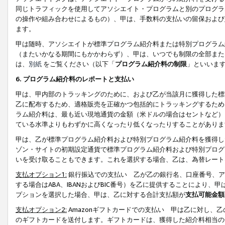
同じトラフィックを使用してアソシエイト・プログラムと別のプログラ
の操作や組み合わせによるもの）、甲は、手数料の支払いの留保および
ます。
甲は随時、アソシエイトが標準プログラム紹介料または特別プログラム
（またいかなる期間にもかかわらず）、甲は、いつでも制限の全部また
は、
別紙
をご覧ください（以下「
プログラム紹介料の制限
」といいま
6. プログラム紹介料のレポートと支払い
甲は、甲内部のトラッキングのために、および乙が当該月に獲得した標
乙に配布するため、適格販売を正確かつ包括的にトラッキングするため
ラム紹介料は、最も近い現地通貨の金額（米ドルの場合はセントなど）
ている水準よりもわずかに高くなったり低くなったりすることがありま
甲は、乙が標準プログラム紹介料および特別プログラム紹介料を獲得し
ゾン・サイトの初期設定通貨で標準プログラム紹介料および特別プログ
いを受け取ることもできます。これを選択する場合、乙は、為替レート
支払オプション1:
銀行振込での支払い 乙が乙の銀行名、口座番号、ア
する場合はABA、IBANおよびBIC番号）を乙に提供することにより
プションを選択した場合、甲は、乙に対する合計支払額が
支払可能金額
支払オプション2:
Amazonギフトカードでの支払い 甲は乙に対し、
のギフトカードを送付します。ギフトカードは、獲得した紹介料相当の