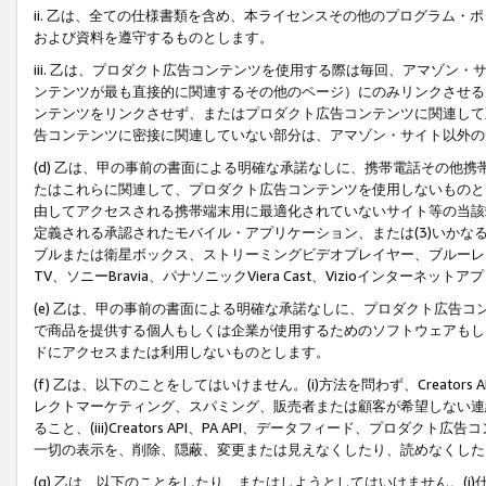
ii. 乙は、全ての仕様書類を含め、本ライセンスその他のプログラム
および資料を遵守するものとします。
iii. 乙は、プロダクト広告コンテンツを使用する際は毎回、アマゾ
ンテンツが最も直接的に関連するその他のページ）にのみリンクさせる
ンテンツをリンクさせず、またはプロダクト広告コンテンツに関連して
告コンテンツに密接に関連していない部分は、アマゾン・サイト以外の
(d) 乙は、甲の事前の書面による明確な承諾なしに、携帯電話その他
たはこれらに関連して、プロダクト広告コンテンツを使用しないものと
由してアクセスされる携帯端末用に最適化されていないサイト等の当該端
定義される承認されたモバイル・アプリケーション、または(3)いか
ブルまたは衛星ボックス、ストリーミングビデオプレイヤー、ブルーレイ
TV、ソニーBravia、パナソニックViera Cast、Vizioインター
(e) 乙は、甲の事前の書面による明確な承諾なしに、プロダクト広告
で商品を提供する個人もしくは企業が使用するためのソフトウェアもしくはその
ドにアクセスまたは利用しないものとします。
(f) 乙は、以下のことをしてはいけません。(i)方法を問わず、Creator
レクトマーケティング、スパミング、販売者または顧客が希望しない連
ること、(iii)Creators API、PA API、データフィード、プ
一切の表示を、削除、隠蔽、変更または見えなくしたり、読めなくした
(g) 乙は、以下のことをしたり、またはしようとしてはいけません。(