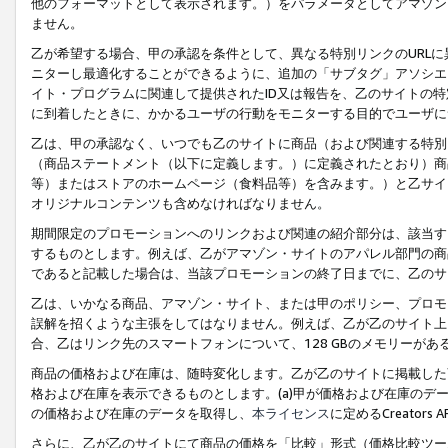
他のフォーマットとして表示されます。）をパラメータとしてアマゾン
ません。
乙が希望する場合、甲の承認を条件として、異なる特別リンクのURL
ニターし最適化することができるように、追加の「サブタグ」アソシエ
イト・プログラムに関連して提供されたID又は報告を、乙のサイトの
に到着したときに、かかるユーザの行動をモニターする目的でユーザに
乙は、甲の承認なく、いつでも乙のサイトに商品（および関連する特別
（商品ステートメント（以下に定義します。）に定義されたとおり）商
等）またはストアのホームページ（食料品等）を含みます。）と乙サイ
オリジナルコンテンツも含めなければなりません。
期間限定のプロモーションへのリンクおよび関連の紹介部分は、該当す
するものとします。例えば、乙がアマゾン・サイトのアパレル部門の商
であると記載した場合は、当該プロモーションの終了日までに、乙のサ
乙は、いかなる商品、アマゾン・サイト、または甲のポリシー、プロモ
誤解を招くような主張をしてはなりません。例えば、乙が乙のサイト上に
合、乙はリンク先のスマートフォンについて、128 GBのメモリーが
商品の価格および在庫は、随時変化します。乙が乙のサイトに掲載した
格および在庫を表示できるものとします。(a)甲が価格および在庫のデータを
の価格および在庫のデータを取得し、
本ライセンス
に定めるCreator
さらに、乙が乙のサイトにて商品の価格を「比較」形式（価格比較ツー