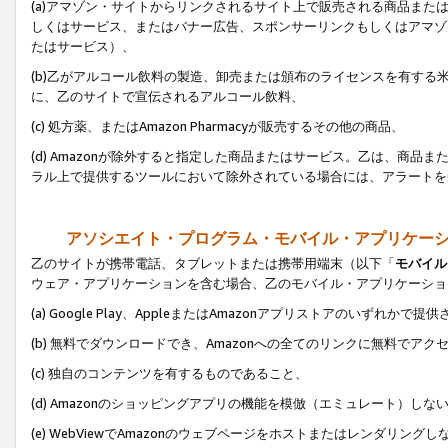
(a)アマゾン・サイトからリンクされるサイト上で販売される商品またはサ
しくはサービス、またはバナー広告、スポンサーリンクもしくはアマゾ
たはサービス）、
(b)乙がアルコール飲料の製造、卸売または頒布のライセンスを有す
に、乙のサイトで宣伝されるアルコール飲料、
(c) 処方薬、またはAmazon Pharmacyが販売するその他の商品、
(d) Amazonが除外すると指定した商品またはサービス。乙は、商品また
ラル上で提供するツールにおいて除外されている場合には、アラートを
アソシエイト・プログラム・モバイル・アプリケー
乙のサイトが携帯電話、タブレットまたは携帯用端末（以下「
モバイル
ウェア・アプリケーションを含む場合、乙のモバイル・アプリケーショ
(a) Google Play、AppleまたはAmazonアプリストアのいずれかで
(b) 無料でダウンロードでき、Amazonへの全てのリンクに無料でアク
(c) 独自のコンテンツを有するものであること、
(d) Amazonのショッピングアプリの機能を模倣（エミュレート）しな
(e) WebViewでAmazonのウェブページをホストまたはレンダリング