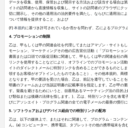
データを収集、使用、保管および開示する方法および該当する場合は第
イトの訪問者から直接情報を収集し、サイトの訪問者のブラウザにクッ
切に開示し、その他の適用法の法的要件を満たし、ならびに適用法によ
ついて情報を提供すること、および
(f)
本規約
に基づき許可されているか否かを問わず、乙によるプログラ
4. プロモーションの制限
乙は、甲もしくは甲の関連会社を代理してまたはアマゾン・サイトもし
モーション、マーケティングその他の広告宣伝活動（「プロモーション
書面または口頭での販促活動に関連して、甲もしくは甲の関連会社の商
リンクを使用することなどにより、オフラインでのプロモーション活動
イトのダイレクトメールに特別リンクを含めることができるものとしま
領するお客様がオプトインしたものであること）、その他本規約、商標
となります。甲の要請を受けた場合、乙は、前記を遵守していることを
明書のフォームおよび当該証明書の記載事項を指定します。乙が甲の要
す。疑義を避けるためにいうと、(i)適用あるマーケティング法の目的上(例
び類似または後継の法律を指します。)、乙は、特別リンクを含む各電子
びにアソシエイト・プログラム関連の全ての電子メールの最善の慣行に
5. ソフトウェアおよびデバイス経由での特別リンクの配布
乙は、以下の媒体上で、またはそれに関連して、プログラム・コンテン
ん。(a) コンピューター、携帯電話、タブレットその他の携帯端末を