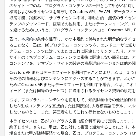
のサイト上でのみ、プログラム・コンテンツの一部として甲が乙に対し
様書および本ライセンスを遵守してCreators API、PA API、
取消可能、譲渡不可、サブライセンス不可、非独占的、無償のライセン
テンツのダウンロード、複製その他利用、またはデータマイニング、ロ
を避けるためにいうと、プログラム・コンテンツには、Creators AP
乙は、
本規約
の条件を遵守し、かつ本規約で付与された明示的なライセ
ることなく、乙は、(a)プログラム・コンテンツを、エンドユーザに
グラム・コンテンツに対してまたはこれに関連してリンクしたり、アマ
サイトのうちプログラム・コンテンツに密接に関連しない部分には、ア
コンテンツを、アマゾン・サイトの関連の商品詳細ページまたは他の関
Creators APIまたはデータフィードを利用することにより、乙は、
その他の情報およびコンテンツにアクセスすることができます。乙がこ
ためにCreators APIまたはデータフィードを利用する場合、乙は、こ
ィード（または同等のサービス）に適用されるライセンス契約の規定を
乙は、プログラム・コンテンツを使用して、知的財産権その他法的権利
したAI生成コンテンツを直接的または間接的に大規模言語モデル、マ
しないものとし、また、第三者をしてこれを行わせないものとします。
本ライセンスは、乙がプログラム文書（紹介料率表にて定義します。）
終了します。さらに、甲は、乙に対して書面で通知することにより、本
場合または甲が随時要請する場合、乙は、プログラム・コンテンツ（Cre