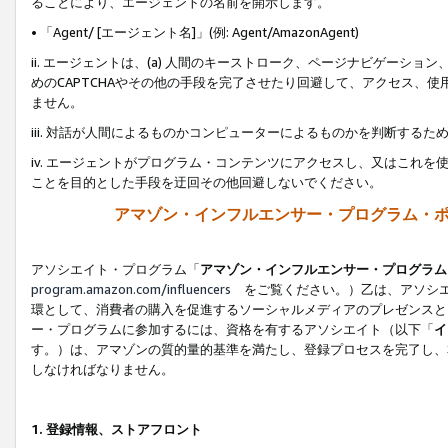
ることにより、エージェントの名前を開示します。
• 「Agent/ [エージェント名]」(例: Agent/AmazonAgent)
ii. エージェントは、(a) 人間のキーストローク、ページナビゲーシ
めのCAPTCHAやその他の手段を完了させたり回避して、アクセス、
ません。
iii. 対話が人間によるものかコンピューターによるものかを判断する
iv. エージェントがプログラム・コンテンツにアクセスし、又はこれ
ことを目的とした手段を迂回その他回避しないでください。
アマゾン・インフルエンサー・プログラム・
アソシエイト・プログラム「
アマゾン・インフルエンサー・プログラム
program.amazon.com/influencers
をご覧ください。）乙は、アソシエ
環として、消費者の購入を促進するソーシャルメディアのプレゼンスと
ー・プログラムに参加するには、資格を有するアソシエイト（以下「
イ
す。）は、アマゾンの質的量的基準を満たし、登録プロセスを完了し、
しなければなりません。
1.
登録情報、ストアフロント