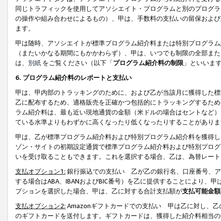
同じトラフィックを使用してアソシエイト・プログラムと別のプログラ
の操作や組み合わせによるもの）、甲は、手数料の支払いの留保および
ます。
甲は随時、アソシエイトが標準プログラム紹介料または特別プログラム
（またいかなる期間にもかかわらず）、甲は、いつでも制限の全部また
は、
別紙
をご覧ください（以下「
プログラム紹介料の制限
」といいま
6. プログラム紹介料のレポートと支払い
甲は、甲内部のトラッキングのために、および乙が当該月に獲得した標
乙に配布するため、適格販売を正確かつ包括的にトラッキングするため
ラム紹介料は、最も近い現地通貨の金額（米ドルの場合はセントなど）
ている水準よりもわずかに高くなったり低くなったりすることがありま
甲は、乙が標準プログラム紹介料および特別プログラム紹介料を獲得し
ゾン・サイトの初期設定通貨で標準プログラム紹介料および特別プログ
いを受け取ることもできます。これを選択する場合、乙は、為替レート
支払オプション1:
銀行振込での支払い 乙が乙の銀行名、口座番号、ア
する場合はABA、IBANおよびBIC番号）を乙に提供することにより
プションを選択した場合、甲は、乙に対する合計支払額が
支払可能金額
支払オプション2:
Amazonギフトカードでの支払い 甲は乙に対し、
のギフトカードを送付します。ギフトカードは、獲得した紹介料相当の