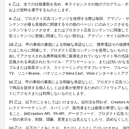
ii. 乙は、全ての仕様書類を含め、本ライセンスその他のプログラム
および資料を遵守するものとします。
iii. 乙は、プロダクト広告コンテンツを使用する際は毎回、アマゾ
ンテンツが最も直接的に関連するその他のページ）にのみリンクさせる
ンテンツをリンクさせず、またはプロダクト広告コンテンツに関連して
告コンテンツに密接に関連していない部分は、アマゾン・サイト以外の
(d) 乙は、甲の事前の書面による明確な承諾なしに、携帯電話その他
たはこれらに関連して、プロダクト広告コンテンツを使用しないものと
由してアクセスされる携帯端末用に最適化されていないサイト等の当該端
定義される承認されたモバイル・アプリケーション、または(3)いか
ブルまたは衛星ボックス、ストリーミングビデオプレイヤー、ブルーレイ
TV、ソニーBravia、パナソニックViera Cast、Vizioインター
(e) 乙は、甲の事前の書面による明確な承諾なしに、プロダクト広告
で商品を提供する個人もしくは企業が使用するためのソフトウェアもしくはその
ドにアクセスまたは利用しないものとします。
(f) 乙は、以下のことをしてはいけません。(i)方法を問わず、Creator
レクトマーケティング、スパミング、販売者または顧客が希望しない連
ること、(iii)Creators API、PA API、データフィード、プ
一切の表示を、削除、隠蔽、変更または見えなくしたり、読めなくした
(g) 乙は、以下のことをしたり、またはしようとしてはいけません。(