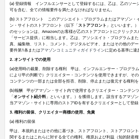
(a) 登録情報 インフルエンサーとして登録するには、乙は、乙のソ
可を含む、全ての情報要件を満たさなければなりません。
(b) ストアフロント このアソシエイト・プログラムまたはアマゾン
ン・サイトのストアフロント（以下「
ストアフロント
」といいます。）
のセッションは、Amazonのお客様が乙のストアフロントにクリック
「サービス提供」に相当します。乙は、アソシエイト・プログラムまた
真、編集物、リスト、コメント、デジタルビデオ、またはその他のデー
要件第1条または
アマゾンコミュニティガイドライン
に定める基準に違
2.
オンサイトでの使用
(a)使用時の裁量、削除する権利 甲は、インフルエンサー・プログラ
により甲の判断で）クリエイター・コンテンツを使用できますが、その
コンテンツの一部または全部を拒否、削除、停止または復元する権利を
(b)報酬 甲がアマゾン・サイト内で使用するクリエイター・コンテン
「
オンサイト紹介料
」といいます。）を獲得します。該当するアマゾン
当アマゾン・サイトに専用のストアIDを有するクリエイターとして登
3.
権利の留保、クリエイター商標の使用、免責
(a) 権利の留保
甲は、本規約またはその他に基づき、ストアフロント、ストアフロント
関するまたはこれらに対する全ての権利、権原および利益（知的財産権