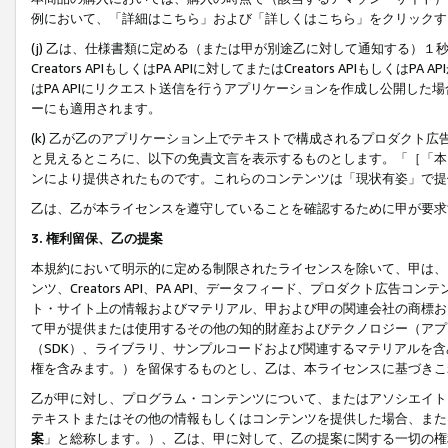
例において、「詳細はこちら」および「詳しくはこちら」をクリックす
(j) 乙は、仕様書類に定める（または甲が別途乙に対して通知する）
Creators APIもしくはPA APIに対してまたはCreators APIもしく
はPA APIにリクエスト送信を行うアプリケーションを作成し公開し
ーにも適用されます。
(k) 乙が乙のアプリケーション上でテキストで構成されるプロダクト
と見えるところに、以下の免責文言を表示するものとします。「［「本
ンにより提供されたものです。これらのコンテンツは「現状有姿」で提
乙は、乙が本ライセンスを遵守していることを確認するために甲が要求
3. 権利留保、乙の提案
本規約において明示的に定める制限されたライセンスを除いて、甲は、
ンツ、Creators API、PA API、データフィード、プロダクト
ト・サイト上の情報およびマテリアル、甲および甲の関連会社の商標お
て甲が提供または使用するその他の知的財産およびテクノロジー（アプ
（SDK）、ライブラリ、サンプルコードおよび関連するマテリアルを
権を含みます。）を留保するものとし、乙は、本ライセンスに基づきこ
乙が甲に対し、プログラム・コンテンツについて、またはアソシエイト
テキストまたはその他の情報もしくはコンテンツを提供した場合、また
案
」と総称します。）、乙は、甲に対して、乙の提案に関する一切の権