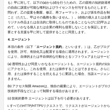
も）甲に対して、以下の(a)から(d)を行うための、乙の固有の知的
の自由に譲渡が可能な権利およびライセンスを付与するものとします。(
問わず、乙の提案を翻案、修正、再フォーマット、および派生作品を制
こと（ただし、甲はその義務を負いません。）。(d)他の個人または企
リジナル作品または合法的に取得したものであることならびに(Z)甲
めて、いかなる個人または企業の権利も侵害しないことを保証します。
要とする支援を甲に対して提供することに同意します。
4. エージェント
本項の条件（以下「
エージェント規約
」といいます。）は、乙がプログ
を使用、許可、有効化又は配置する場合に適用されます。エージェント
により、自律的または半自律的な行動をとるソフトウェアまたはサービ
(a) 透明性および同意 いかなるエージェントも、エージェント規約の
にアクセスし、これを使用、または操作することはできません。さらに、
用、または操作することを控えるように要請した場合、当該エージェン
きません。
(b) アクセス制限 Amazonは、独自の裁量により、エージェント
技術的手段などによって制限する場合があります。
(c) 技術的要件 エージェントは以下を行う必要があります。
i. すべてのHTTP/HTTPSリクエストで、リクエストがエージェ