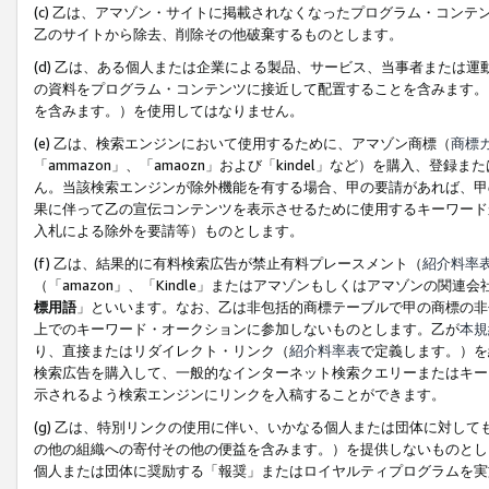
(c) 乙は、アマゾン・サイトに掲載されなくなったプログラム・コン
乙のサイトから除去、削除その他破棄するものとします。
(d) 乙は、ある個人または企業による製品、サービス、当事者または
の資料をプログラム・コンテンツに接近して配置することを含みます。
を含みます。）を使用してはなりません。
(e) 乙は、検索エンジンにおいて使用するために、アマゾン商標（
商標
「ammazon」、「amaozn」および「kindel」など）を購入
ん。当該検索エンジンが除外機能を有する場合、甲の要請があれば、甲
果に伴って乙の宣伝コンテンツを表示させるために使用するキーワード
入札による除外を要請等）ものとします。
(f) 乙は、結果的に有料検索広告が禁止有料プレースメント（
紹介料率
（「amazon」、「Kindle」またはアマゾンもしくはアマゾンの
標用語
」といいます。なお、乙は非包括的商標テーブルで甲の商標の非
上でのキーワード・オークションに参加しないものとします。乙が
本規
り、直接またはリダイレクト・リンク（
紹介料率表
で定義します。）を
検索広告を購入して、一般的なインターネット検索クエリーまたはキー
示されるよう検索エンジンにリンクを入稿することができます。
(g) 乙は、特別リンクの使用に伴い、いかなる個人または団体に対し
の他の組織への寄付その他の便益を含みます。）を提供しないものとし
個人または団体に奨励する「報奨」またはロイヤルティプログラムを実