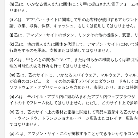
(h) 乙は、いかなる個人または団体により甲に提出された電子フォー
りません。
(i) 乙は、アマゾン・サイトに関連して甲のお客様が使用するアカウ
請、収集、取得、保存、キャッシュ、もしくは使用してはなりません。
(j) 乙は、アマゾン・サイトのボタン、リンクその他の機能を、変更
(k) 乙は、他の個人または団体を代理して、アマゾン・サイトにおい
行為をするのを承認、支援または奨励してはなりません。
(l) 乙は、甲と乙との関係について、または何らかの機能もしくは取
理的可能性のある行為を行ってはなりません。
(m) 乙は、乙のサイトに、いかなるスパイウェア、マルウェア、ウィ
が自身のコンピューター その他の電子デバイスにダウンロードもしく
ソフトウェア・アプリケーションを含めたり、表示したり、または特別
(n) 乙は、モバイル・アプリ内に組み込まれたアプリ内ウェブブラウザ
イトの中でフレーム化してはなりません。ただし、乙のサイト上で参加
(o) 乙は、乙のサイト上の素材と密接に関連して商品を宣伝する乙の
ー・ウィンドウ、トランジショナル・ページ広告またはレイヤー広告内
てはなりません。
(p) 乙は、アマゾン・サイトに乙が掲載することができるいかなるコ