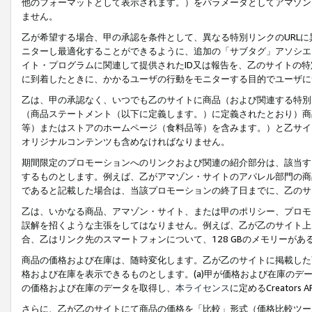
他のフォーマットとして表示されます。）をパラメータとしてアマゾン
ません。
乙が希望する場合、甲の承認を条件として、異なる特別リンクのURL
ニターし最適化することができるように、追加の「サブタグ」アソシエ
イト・プログラムに関連して提供されたID又は報告を、乙のサイトの
に到着したときに、かかるユーザの行動をモニターする目的でユーザに
乙は、甲の承認なく、いつでも乙のサイトに商品（および関連する特別
（商品ステートメント（以下に定義します。）に定義されたとおり）商
等）またはストアのホームページ（食料品等）を含みます。）と乙サイ
オリジナルコンテンツも含めなければなりません。
期間限定のプロモーションへのリンクおよび関連の紹介部分は、該当す
するものとします。例えば、乙がアマゾン・サイトのアパレル部門の商
であると記載した場合は、当該プロモーションの終了日までに、乙のサ
乙は、いかなる商品、アマゾン・サイト、または甲のポリシー、プロモ
誤解を招くような主張をしてはなりません。例えば、乙が乙のサイト上に
合、乙はリンク先のスマートフォンについて、128 GBのメモリーが
商品の価格および在庫は、随時変化します。乙が乙のサイトに掲載した
格および在庫を表示できるものとします。(a)甲が価格および在庫のデータを
の価格および在庫のデータを取得し、
本ライセンス
に定めるCreator
さらに、乙が乙のサイトにて商品の価格を「比較」形式（価格比較ツー