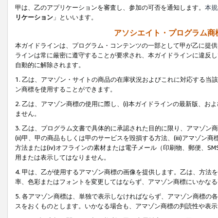
甲は、乙のアプリケーションを審査し、参加の可否を通知します。
本規
リケーション
」といいます。
アソシエイト・プログラム商
本ガイドラインは、プログラム・コンテンツの一部として甲が乙に提供
ラインは常に厳密に遵守することが要求され、本ガイドラインに違反し
自動的に解除されます。
1. 乙は、アマゾン・サイトの商品の在庫状況およびこれに対応する
ン商標を使用することができます。
2. 乙は、アマゾン商標の使用に際し、(i)本ガイドラインの最新版、およ
ません。
3. 乙は、プログラム文書で具体的に承認された目的に限り、アマゾン
(ii)甲、甲の商品もしくは甲のサービスを毀損する方法、(iii)アマ
方法または(iv)オフラインの素材または電子メール（印刷物、郵便、S
用または表示してはなりません。
4. 甲は、乙が使用するアマゾン商標の画像を提供します。乙は、方
率、色彩またはフォントを変更してはならず、アマゾン商標にいかなる
5. 各アマゾン商標は、単独で表示しなければならず、アマゾン商標
スをおくものとします。いかなる場合も、アマゾン商標の判読性や表示