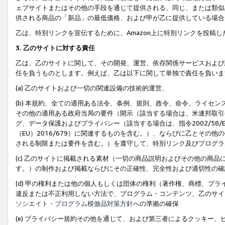
ェブサイトまたはその他の手段を通じて提供される、同じ、または類似
供される商品の「新品」の最低価格、および甲が乙に提供している場合
乙は、特別リンクを宣伝するために、Amazon上に特別リンクを投稿し
3. 乙のサイトに対する責任
乙は、乙のサイトに関して、その開発、運営、依存関係サービスおよび
任を負うものとします。例えば、乙は以下に関して単独で責任を負いま
(a) 乙のサイトおよび一切の関連設備の技術的運営、
(b) 本規約、全ての適用ある法令、条例、規則、政令、命令、ライセ
その他の適用ある政府当局の要件（開示（該当する場合は、米連邦取引
グ、データ保護およびプライバシー（該当する場合は、指令2002/58
（EU）2016/679）に関連するものを含む。）、ならびに乙とそ
される制限または要件を含む。）を遵守して、特別リンク及びプログラ
(c) 乙のサイトに掲載される素材（一切の商品説明およびその他の商
す。）の制作および掲載ならびにその正確性、完全性および適切性の確
(d) 甲の権利または他の個人もしくは団体の権利（著作権、商標、プ
違反または不正利用しない方法で、プログラム・コンテンツ、乙のサイ
ソシエイト・プログラム模倣品対策方針
への準拠の確保
(e) プライバシー規約その他を通じて、および第三者によるクッキー