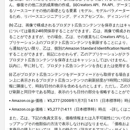
ん、修復その他二次的成果物の作成。(ii)Creators API、PA 
るソースコードその他の基礎となる要素（モデル、モデルパラメーター
るため、リバースエンジニアリング、ディスアセンブル、ディコンパイ
(h) 乙は、画像で構成されるプロダクト広告コンテンツを保存または
については最長24時間保存することができます。乙は、画像で構成さ
ることができますが、その場合、乙は、その後直ちに Creators AP
プリケーション上のプロダクト広告コンテンツを刷新することにより、
ら通知がない限り、乙は、個別のAmazon Standard Identification Nu
することができます。前記にかかわらず、乙のアプリケーションがクラ
プロダクト広告コンテンツを保存またはキャッシュしてはいけません。
以内に、甲に対して、プロダクト広告コンテンツを含むまたは使用する
(i) 乙がプロダクト広告コンテンツをデータフィードから取得する場合または
ン上に表示されるプロダクト広告コンテンツの刷新頻度が1時間に1回
報に隣接して、時刻/日付の表示を含めるものとします。ただし、乙の
び刷新と同日中である間は、表示のうち日付の部分を省略することがで
• Amazon.co.jp 価格： ¥3,277 (2008年1月7日 14:11（日本標準
• Amazon.co.jp 価格： ¥3,277 (14:11（日本標準時）時点 −詳しくは
また、乙は、下記の免責文言を、価格情報または入手可能性についての
ップアップその他類似の方法で表示しなければなりません。「価格およ
本商品の購入においては、購入の時点で（該当するアマゾン・サイト）