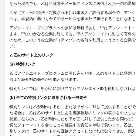
なった場合でも、乙は当該電子メールアドレスに送信された一切の通知
乙が［注：米租税法上定義される］非米国人に該当する場合で、アソシ
乙は、本規約に基づく全てのサービスを米国外で履行することになるも
アソシエイト・プログラムへの参加は無料であり、甲はアソシエイト・
ます。甲はいかなる企業に対しても、甲のアソシエイトに対して有料の
のため、このような企業が（アマゾンの名前を利用しようとする企業で
い。
2. 乙のサイト上のリンク
(a) 特別リンク
乙はアソシエイト・プログラムに申し込んだ後、乙のサイト上に特別リ
および紹介料の発生が可能となります。
特別リンクでは、甲が乙に割り当てたアソシエイトIDを使用しなけれ
(b) 全ての特別リンクに適用される一般要件
特別リンクは乙が制作するか、または甲が乙に対して提供することがで
た場合は、乙は乙のサイト上にある当該種類のリンクの表示を中止しな
配置、ならびに（乙が制作したか甲が乙に対して提供したかを問わず）
切なフォーマットを含むことを確認する責任を単独で負います。乙は、
別リンクは、乙のサイトから直接アクセスしなければなりません。例えば、