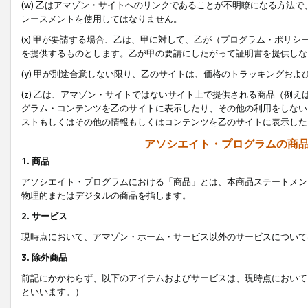
(w) 乙はアマゾン・サイトへのリンクであることが不明瞭になる方法
レースメントを使用してはなりません。
(x) 甲が要請する場合、乙は、甲に対して、乙が（プログラム・ポリ
を提供するものとします。乙が甲の要請にしたがって証明書を提供しな
(y) 甲が別途合意しない限り、乙のサイトは、価格のトラッキングお
(z) 乙は、アマゾン・サイトではないサイト上で提供される商品（例
グラム・コンテンツを乙のサイトに表示したり、その他の利用をしない
ストもしくはその他の情報もしくはコンテンツを乙のサイトに表示した
アソシエイト・プログラムの商
1. 商品
アソシエイト・プログラムにおける「商品」とは、本商品ステートメン
物理的またはデジタルの商品を指します。
2. サービス
現時点において、アマゾン・ホーム・サービス以外のサービスについて
3. 除外商品
前記にかかわらず、以下のアイテムおよびサービスは、現時点において
といいます。）