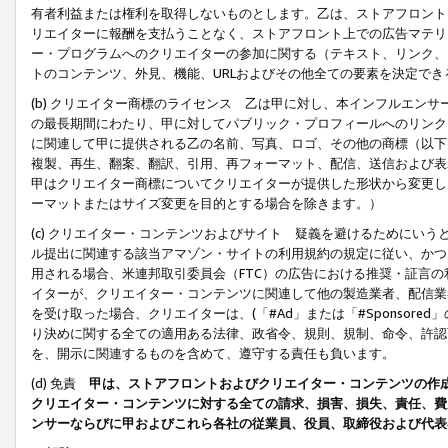
有者利益または権利を取得しないものとします。乙は、ストアフロントに
リエイターに報酬を支払うことなく、ストアフロント上での広告マテリア
ー・プログラムへのクリエイターの参加に関する（テキスト、リンク、
トのコンテンツ、外見、機能、URLおよびその他全ての要素を決定で
(b) クリエイター商標のライセンス 乙は甲に対し、本インフルエン
の最長期間にわたり、甲に対してパブリック・プロフィールへのリンク
に関連して甲に提供される乙の名前、写真、ロゴ、その他の商標（以下
複製、再生、翻案、翻訳、引用、再フォーマット、配信、送信および表
甲はクリエイター商標についてクリエイターが提供した形状から変更し
ーマットまたはサイズ変更を目的とする場合を除きます。）
(c) クリエイター・コンテンツおよびサイト 疑義を避けるためにい
ル提出に関連する該当アマゾン・サイトの利用規約の規定に従い、かつ、
用される場合、米連邦取引委員会（FTC）の広告における推奨・証言
イターが、クリエイター・コンテンツに関連して他の製造業者、配信業
を受け取った場合、クリエイターは、(「#Ad」または「#Sponsor
り決めに関する全ての適用ある法律、政省令、規則、規制、命令、許認
を、開示に関連するものを含めて、遵守する責任も負います。
(d) 免責
甲は、ストアフロントおよびクリエイター・コンテンツの作
クリエイター・コンテンツに対する全ての請求、損害、損失、責任、費
ンサーならびに甲およびこれら各社の従業員、役員、取締役および代表