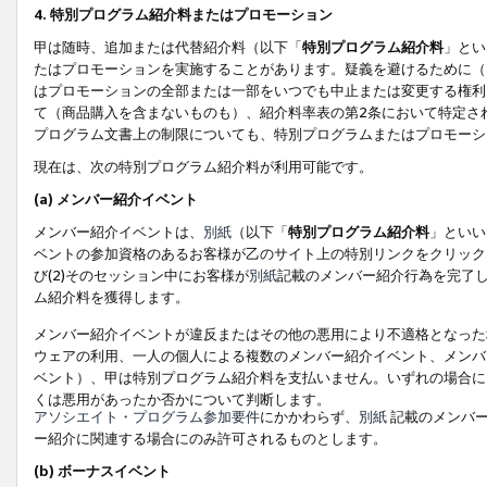
4. 特別プログラム紹介料またはプロモーション
甲は随時、追加または代替紹介料（以下「
特別プログラム紹介料
」とい
たはプロモーションを実施することがあります。疑義を避けるために（
はプロモーションの全部または一部をいつでも中止または変更する権利
て（商品購入を含まないものも）、紹介料率表の第2条において特定さ
プログラム文書上の制限についても、特別プログラムまたはプロモーシ
現在は、次の特別プログラム紹介料が利用可能です。
(a) メンバー紹介イベント
メンバー紹介イベントは、
別紙
（以下「
特別プログラム紹介料
」といい
ベントの参加資格のあるお客様が乙のサイト上の特別リンクをクリック
び(2)そのセッション中にお客様が
別紙
記載のメンバー紹介行為を完了
ム紹介料を獲得します。
メンバー紹介イベントが違反またはその他の悪用により不適格となった
ウェアの利用、一人の個人による複数のメンバー紹介イベント、メンバ
ベント）、甲は特別プログラム紹介料を支払いません。いずれの場合に
くは悪用があったか否かについて判断します。
アソシエイト・プログラム参加要件
にかかわらず、
別紙
記載のメンバー
ー紹介に関連する場合にのみ許可されるものとします。
(b) ボーナスイベント