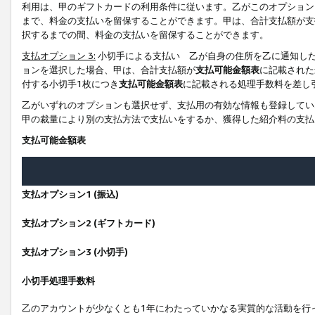
利用は、甲のギフトカードの利用条件に従います。乙がこのオプション
まで、料金の支払いを留保することができます。甲は、合計支払額が支
択するまでの間、料金の支払いを留保することができます。
支払オプション 3:
小切手による支払い 乙が自身の住所を乙に通知し
ョンを選択した場合、甲は、合計支払額が
支払可能金額表
に記載された
付する小切手1枚につき
支払可能金額表
に記載される処理手数料を差し
乙がいずれのオプションも選択せず、支払用の有効な情報も登録してい
甲の裁量により別の支払方法で支払いをするか、獲得した紹介料の支払
支払可能金額表
支払オプション1 (振込)
支払オプション2 (ギフトカード)
支払オプション3 (小切手)
小切手処理手数料
乙のアカウントが少なくとも1年にわたっていかなる実質的な活動を行