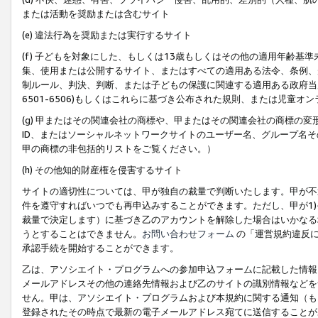
または活動を奨励または含むサイト
(e) 違法行為を奨励または実行するサイト
(f) 子どもを対象にした、もしくは13歳もしくはその他の適用年齢
集、使用または公開するサイト、またはすべての適用ある法令、条例、
制ルール、判決、判断、または子どもの保護に関連する適用ある政府当局の要
6501-6506)もしくはこれらに基づき公布された規則、または児童オ
(g) 甲またはその関連会社の商標や、甲またはその関連会社の商標の
ID、またはソーシャルネットワークサイトのユーザー名、グループ名
甲の商標の非包括的リストをご覧ください。）
(h) その他知的財産権を侵害するサイト
サイトの適切性については、甲が独自の裁量で判断いたします。甲が不
件を遵守すればいつでも再申込みすることができます。ただし、甲が1)
裁量で決定します）に基づき乙のアカウントを解除した場合はいかなる
うとすることはできません。
お問い合わせフォーム
の「運営規約違反に
承認手続を開始することができます。
乙は、アソシエイト・プログラムへの参加申込フォームに記載した情報
メールアドレスその他の連絡先情報および乙のサイトの識別情報などを
せん。甲は、アソシエイト・プログラムおよび本規約に関する通知（も
登録されたその時点で最新の電子メールアドレス宛てに送信することが