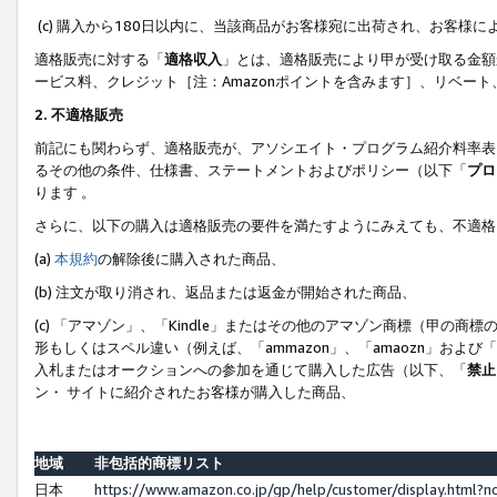
(c) 購入から180日以内に、当該商品がお客様宛に出荷され、お客
適格販売に対する「
適格収入
」とは、適格販売により甲が受け取る金額
ービス料、クレジット［注：Amazonポイントを含みます］、リベー
2. 不適格販売
前記にも関わらず、適格販売が、アソシエイト・プログラム紹介料率表
るその他の条件、仕様書、ステートメントおよびポリシー（以下「
プロ
ります 。
さらに、以下の購入は適格販売の要件を満たすようにみえても、不適格
(a)
本規約
の解除後に購入された商品、
(b) 注文が取り消され、返品または返金が開始された商品、
(c) 「アマゾン」、「Kindle」またはその他のアマゾン商標（甲
形もしくはスペル違い（例えば、「ammazon」、「amaozn」およ
入札またはオークションへの参加を通じて購入した広告（以下、「
禁止
ン・ サイトに紹介されたお客様が購入した商品、
地域
非包括的商標リスト
日本
https://www.amazon.co.jp/gp/help/customer/display.html