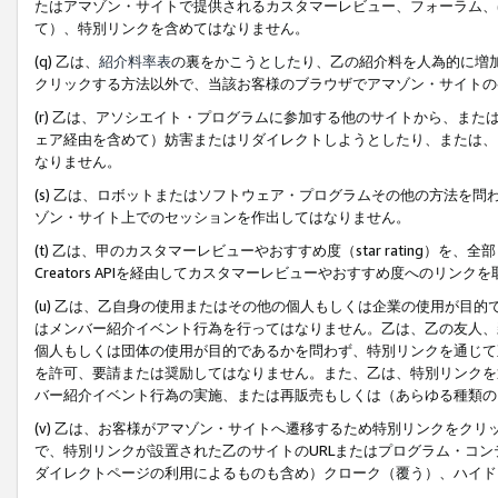
たはアマゾン・サイトで提供されるカスタマーレビュー、フォーラム、
て）、特別リンクを含めてはなりません。
(q) 乙は、
紹介料率表
の裏をかこうとしたり、乙の紹介料を人為的に増
クリックする方法以外で、当該お客様のブラウザでアマゾン・サイトの
(r) 乙は、アソシエイト・プログラムに参加する他のサイトから、ま
ェア経由を含めて）妨害またはリダイレクトしようとしたり、または、
なりません。
(s) 乙は、ロボットまたはソフトウェア・プログラムその他の方法を
ゾン・サイト上でのセッションを作出してはなりません。
(t) 乙は、甲のカスタマーレビューやおすすめ度（star rating
Creators APIを経由してカスタマーレビューやおすすめ度へのリンク
(u) 乙は、乙自身の使用またはその他の個人もしくは企業の使用が目
はメンバー紹介イベント行為を行ってはなりません。乙は、乙の友人、
個人もしくは団体の使用が目的であるかを問わず、特別リンクを通じて
を許可、要請または奨励してはなりません。また、乙は、特別リンクを
バー紹介イベント行為の実施、または再販売もしくは（あらゆる種類の
(v) 乙は、お客様がアマゾン・サイトへ遷移するため特別リンクをク
で、特別リンクが設置された乙のサイトのURLまたはプログラム・コ
ダイレクトページの利用によるものも含め）クローク（覆う）、ハイド