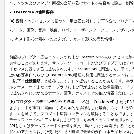
ンテンツおよびアマゾン商標の全部を乙のサイトから直ちに除去、削除
2. Creators API使用要件
(a) 説明：
本ライセンスに基づき、甲は乙に対し、以下を含むプログラ
•データ、画像、音声、映像、ロゴ、ユーザインターフェースデザイン
•テキスト形式の素材（たとえば、テキスト形式の商品情報）
前記のプロダクト広告コンテンツおよびCreators APIへのアクセスに
供することがあります。サンプルソースコードおよびライブラリはそれ
イセンスに基づき乙に提供されます。Creators APIに関連して
上の必要条件ならびにCreators APIの適切な利用に関連するテ
（以下「
仕様書類
」と総称します。）を提供することがあります。本ラ
ルソースコードまたはライブラリおよび甲が提供する仕様書類は、「プ
で提供されたいかなるデータ、画像、テキストその他の情報またはコン
(b) プロダクト広告コンテンツの取得
乙は、Creators APIま
きます。甲が事前に書面による明示的な承認をした場合、乙は、甲がCreator
す。）を通じて、プロダクト広告コンテンツを取得することもできます
データフィードへのアクセスおよび使用にも本ライセンスが適用されます。乙は
APIもしくはデータフィードの仕様を変更、廃止または再発行することがで
ドへのアクセスおよび使用が、その時点で最新の要件（本ライセンスお