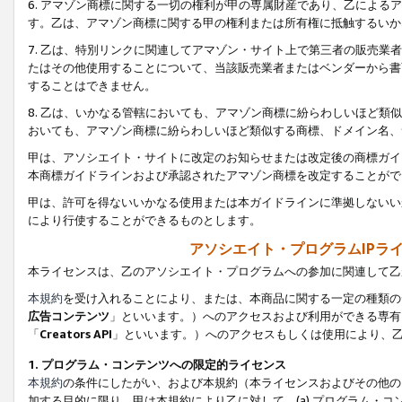
6. アマゾン商標に関する一切の権利が甲の専属財産であり、乙によ
す。乙は、アマゾン商標に関する甲の権利または所有権に抵触するいか
7. 乙は、特別リンクに関連してアマゾン・サイト上で第三者の販売
たはその他使用することについて、当該販売業者またはベンダーから書
することはできません。
8. 乙は、いかなる管轄においても、アマゾン商標に紛らわしいほど
おいても、アマゾン商標に紛らわしいほど類似する商標、ドメイン名、
甲は、アソシエイト・サイトに改定のお知らせまたは改定後の商標ガイ
本商標ガイドラインおよび承認されたアマゾン商標を改定することがで
甲は、許可を得ないいかなる使用または本ガイドラインに準拠しないい
により行使することができるものとします。
アソシエイト・プログラムIPラ
本ライセンスは、乙のアソシエイト・プログラムへの参加に関連して乙
本規約
を受け入れることにより、または、本商品に関する一定の種類の
広告コンテンツ
」といいます。）へのアクセスおよび利用ができる専有
「
Creators API
」といいます。）へのアクセスもしくは使用により、
1. プログラム・コンテンツへの限定的ライセンス
本規約
の条件にしたがい、および本規約（本ライセンスおよびその他の
加する目的に限り、甲は本規約により乙に対して、(a) プログラム・コ