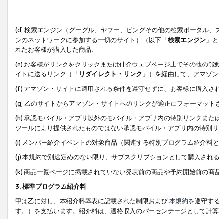
(d) 検索エンジン（グーグル、ヤフー、ビングその他の検索ポータル
ンのネットワークに参加する一切のサイト）（以下「
検索エンジン
」と
れたお客様が購入した商品、
(e) お客様がリンクをクリックまたは仲介ウェブページ上でその他の
イトに送るリンク（「
リダイレクト・リンク
」）を経由して、アマゾン
(f) アマゾン・サイトに適用される条件を遵守せずに、お客様に購入さ
(g) 乙のサイトからアマゾン・サイトへのリンクが適正にフォーマッ
(h) 承認モバイル・アプリ以外のモバイル・アプリ内の特別リンクまたはC
ツールにより提供されたものではない承認モバイル・アプリ内の特別リ
(i) メンバー紹介イベントの対象商品（関連する特別プログラム紹介料と
(j) 本規約で別途定めのない限り、サブスクリプションとして購入され
(k) 商品一覧ページに掲載されていない発表前の商品や予約開始前の商
3. 標準プログラム紹介料
甲は乙に対し、本紹介料率表に記載された制限および
本規約
を遵守す
す。）を支払います。紹介料は、適格収入のパーセンテージとして計算