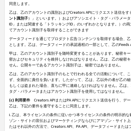
同意します。
乙は、乙のアカウントの識別およびCreators APIにリクエスト送
ント識別子
）」といいます。）およびアソシエイト・タグ・パラメータ（
ID」または関連する「トラッキングID」のいずれかとなります。）の両方
てアカウント識別子を取得することができます
データフィードを通じてプロダクト広告コンテンツを取得する場合、乙は、Cre
とします。乙は、データフィードの承認過程の一部として、乙のFeeds
甲は、乙のアカウント識別子を随時変更することがあります。秘密キー
密およびセキュリティを維持しなければなりません。乙は、乙の秘密キ
せん。公開キーであるアカウント識別子は、秘密ではありません。
乙は、乙のアカウント識別子のもとで行われる全ての活動について、こ
ず、全面的に責任を負います。したがって、乙は、乙以外の者が乙の秘
もしくは盗まれた場合、直ちに甲に連絡しなければなりません。乙は、
タグ・パラメータまたはアカウント識別子を使用してはなりません。
(c) 利用要件
Creators APIまたはPA APIにリクエスト送信を
乙は、下記の要件を遵守することに同意します。
i. 乙は、本ライセンスの条件に従いかつ本ライセンスの条件の明示的
ゾン・サイトの宣伝およびマーケティングならびにアマゾン・サイト上
たはそれ以外の方法で、Creators API、PA API、データフィー