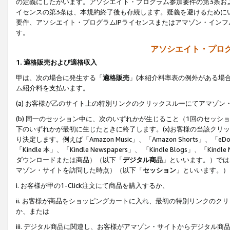
の定義にしたがいます。アソシエイト・プログラム参加要件の第3条お
イセンスの第3条は、本規約終了後も存続します。疑義を避けるためにい
要件、アソシエイト・プログラムIPライセンスまたはアマゾン・イン
す。
アソシエイト・プログ
1. 適格販売および適格収入
甲は、次の場合に発生する「
適格販売
」(本紹介料率表の例外がある場
ム紹介料を支払います。
(a) お客様が乙のサイト上の特別リンクのクリックスルーにてアマゾン
(b) 同一のセッション中に、次のいずれかが生じること（1回のセッ
下のいずれかが最初に生じたときに終了します。(x)お客様の当該クリッ
り決定します。例えば「Amazon Music」、「Amazon Shorts」、「eDo
「Kindle 本」、「Kindle Newspapers」、 「Kindle Blogs」、「
ダウンロードまたは商品）（以下「
デジタル商品
」といいます。）では
マゾン・サイトを訪問した時点）（以下「
セッション
」といいます。）
i. お客様が甲の1-Click注文にて商品を購入するか、
ii. お客様が商品をショッピングカートに入れ、最初の特別リンクの
か、または
iii. デジタル商品に関連し、お客様がアマゾン・サイトからデジタ