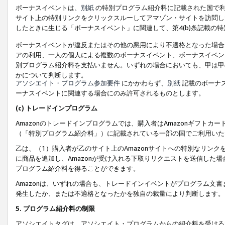
ボーナスイベントは、
別紙
の特別プログラム紹介料に記載された国で利
サイト上の特別リンクをクリックスルーしてアマゾン・サイトを訪問した
したときに生じる「ボーナスイベント」に関連して、第4(b)条記載の
ボーナスイベントが違反またはその他の悪用により不適格となった場合
アの利用、一人の個人による複数のボーナスイベント、ボーナスイベン
別プログラム紹介料を支払いません。いずれの場合においても、甲は甲
かについて判断します。
アソシエイト・プログラム参加要件
にかかわらず、
別紙
記載のボーナ
ーナスイベントに関連する場合にのみ許可されるものとします。
(c) トレードインプログラム
Amazonのトレードインプログラムでは、購入者はAmazonギフト
（「特別プログラム紹介料」）に記載されている一部の国でご利用いた
乙は、（1）購入者が乙のサイト上のAmazonサイトへの特別なリン
に商品を追加し、Amazonが受け入れる下取りリクエストを送信した場
プログラム紹介料を得ることができます。
Amazonは、いずれの場合も、トレードインイベントがプログラム文書
発生したか、または不適格となったかを独自の裁量により判断します。
5. プログラム紹介料の制限
アソシエイトタグは、アソシエイト・プログラムからの紹介料を受ける