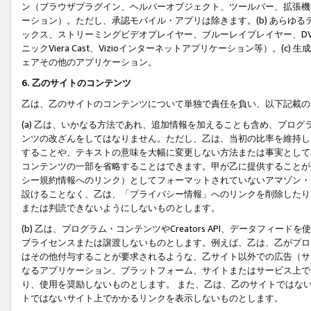
ン（ブラウザプラグイン、ヘルパーオブジェクト、ツールバー、拡張機
ーション）。ただし、承認モバイル・アプリは除きます。(b) あらゆ
ックス、ストリーミングビデオプレイヤー、ブルーレイプレイヤー、DVDプ
ニックViera Cast、Vizioインターネットアプリケーション等）。(
ェアその他のアプリケーション。
6. 乙のサイトのコンテンツ
乙は、乙のサイトのコンテンツについて単独で責任を負い、以下記載の
(a) 乙は、いかなる方法であれ、追加情報を加えることも含め、プロ
ンツの改ざんをしてはなりません。ただし、乙は、当初の比率を維持し
することや、テキストの意味を大幅に変更しない方法または事実として
コンテンツの一部を省略することはできます。甲が乙に提供することが
シー規約情報へのリンク）としてフォーマットされていないアマゾン・
設けることなく、乙は、「プライバシー情報」へのリンクを削除したり
または判読できないようにしないものとします。
(b) 乙は、プログラム・コンテンツやCreators API、データフ
ブライセンスまたは譲渡しないものとします。例えば、乙は、乙がプロ
はその他付与することが要求されるような、乙サイト以外での広告（サ
なるアプリケーション、プラットフォーム、サイトまたはサービス上で
り、使用を奨励しないものとします。 また、乙は、乙のサイトではな
トではないサイト上でかかるリンクを表示しないものとします。