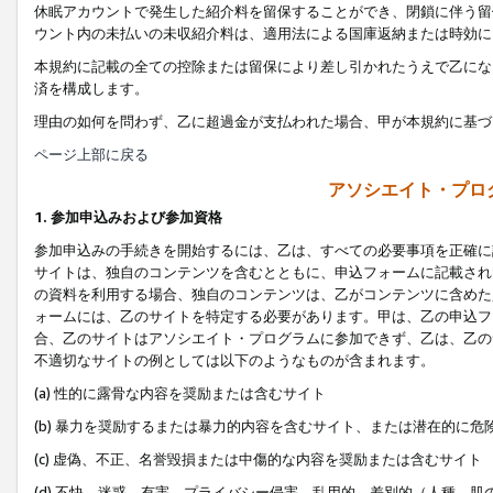
休眠アカウントで発生した紹介料を留保することができ、閉鎖に伴う留
ウント内の未払いの未収紹介料は、適用法による国庫返納または時効に
本規約に記載の全ての控除または留保により差し引かれたうえで乙にな
済を構成します。
理由の如何を問わず、乙に超過金が支払われた場合、甲が本規約に基づ
ページ上部に戻る
アソシエイト・プロ
1. 参加申込みおよび参加資格
参加申込みの手続きを開始するには、乙は、すべての必要事項を正確に
サイトは、独自のコンテンツを含むとともに、申込フォームに記載され
の資料を利用する場合、独自のコンテンツは、乙がコンテンツに含めた
ォームには、乙のサイトを特定する必要があります。甲は、乙の申込フ
合、乙のサイトはアソシエイト・プログラムに参加できず、乙は、乙の
不適切なサイトの例としては以下のようなものが含まれます。
(a) 性的に露骨な内容を奨励または含むサイト
(b) 暴力を奨励するまたは暴力的内容を含むサイト、または潜在的に
(c) 虚偽、不正、名誉毀損または中傷的な内容を奨励または含むサイト
(d) 不快、迷惑、有害、プライバシー侵害、乱用的、差別的（人種、