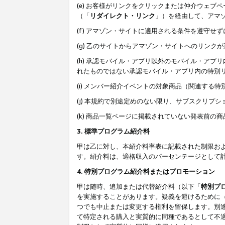
(e) お客様がリンクをクリックまたは仲介ウェ
（「
リダイレクト・リンク
」）を経由して、アマ
(f) アマゾン・サイトに適用される条件を遵守せ
(g) 乙のサイトからアマゾン・サイトへのリン
(h) 承認モバイル・アプリ以外のモバイル・アプリ
れたものではない承認モバイル・アプリ内の特別
(i) メンバー紹介イベントの対象商品（関連する
(j) 本規約で別途定めのない限り、サブスクリプ
(k) 商品一覧ページに掲載されていない発表前の
3. 標準プログラム紹介料
甲は乙に対し、本紹介料率表に記載された制限お
す。紹介料は、適格収入のパーセンテージとして
4. 特別プログラム紹介料またはプロモーション
甲は随時、追加または代替紹介料（以下「
特別プ
を実施することがあります。疑義を避けるために
つでも中止または変更する権利を留保します。別
て特定される購入と実質的に同種であるとして不