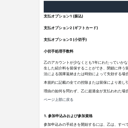
支払オプション1 (振込)
支払オプション2 (ギフトカード)
支払オプション3 (小切手)
小切手処理手数料
乙のアカウントが少なくとも1年にわたっていか
生した紹介料を留保することができ、閉鎖に伴う
法による国庫返納または時効によって失効する場
本規約に記載の全ての控除または留保により差し
理由の如何を問わず、乙に超過金が支払われた場
ページ上部に戻る
1. 参加申込みおよび参加資格
参加申込みの手続きを開始するには、乙は、すべ