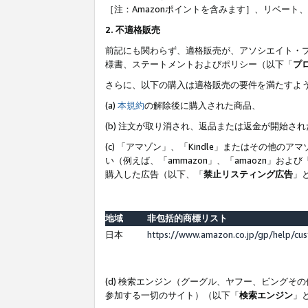
［注：Amazonポイントを含みます］、リベー
2. 不適格販売
前記にも関わらず、適格販売が、アソシエイト・
様書、ステートメントおよびポリシー（以下「
プ
さらに、以下の購入は適格販売の要件を満たすよ
(a)
本規約
の解除後に購入された商品、
(b) 注文が取り消され、返品または返金が開始さ
(c) 「アマゾン」、「Kindle」またはその
い（例えば、「ammazon」、「amaozn」お
購入した広告（以下、「
禁止リスティング広告
」
地域
非包括的商標リスト
日本
https://www.amazon.co.jp/gp/help/cu
(d) 検索エンジン（グーグル、ヤフー、ビング
参加する一切のサイト）（以下「
検索エンジン
」