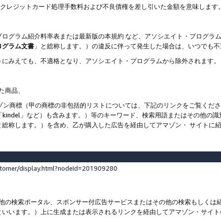
ト、クレジットカード処理手数料および不良債権を差し引いた金額を意味します
プログラム紹介料率表または最新版の本規約 など、アソシエイト・プログラ
ログラム文書
」と総称します。）の違反に伴って発生した場合は、いつでも不
うにみえても、不適格となり、アソシエイト・プログラムから除外されます。
れた商品、
他のアマゾン商標（甲の商標の非包括的リストについては、下記のリンクをご覧く
よび「kindel」など）も含みます。）等のキーワード、検索用語またはその
と総称します。）を含め、乙が購入した広告を経由してアマゾン・ サイトに
stomer/display.html?nodeId=201909280
その他の検索ポータル、スポンサー付広告サービスまたはその他の検索もしく
といいます。）上に生成または表示されるリンクを経由してアマゾン・サイト