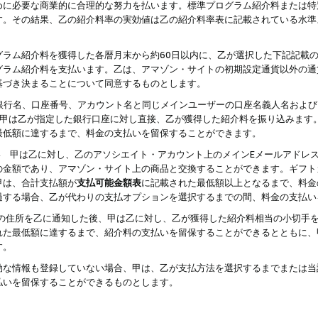
めに必要な商業的に合理的な努力を払います。標準プログラム紹介料または特
す。その結果、乙の紹介料率の実効値は乙の紹介料率表に記載されている水準
グラム紹介料を獲得した各暦月末から約60日以内に、乙が選択した下記記載
グラム紹介料を支払います。乙は、アマゾン・サイトの初期設定通貨以外の通
基づき決まることについて同意するものとします。
行名、口座番号、アカウント名と同じメインユーザーの口座名義人名および
より、甲は乙が指定した銀行口座に対し直接、乙が獲得した紹介料を振り込みま
最低額に達するまで、料金の支払いを留保することができます。
払い 甲は乙に対し、乙のアソシエイト・アカウント上のメインEメールアドレ
の金額であり、アマゾン・サイト上の商品と交換することができます。ギフト
甲は、合計支払額が
支払可能金額表
に記載された最低額以上となるまで、料金
過する場合、乙が代わりの支払オプションを選択するまでの間、料金の支払い
の住所を乙に通知した後、甲は乙に対し、乙が獲得した紹介料相当の小切手
れた最低額に達するまで、紹介料の支払いを留保することができるとともに、
す。
効な情報も登録していない場合、甲は、乙が支払方法を選択するまでまたは当
払いを留保することができるものとします。