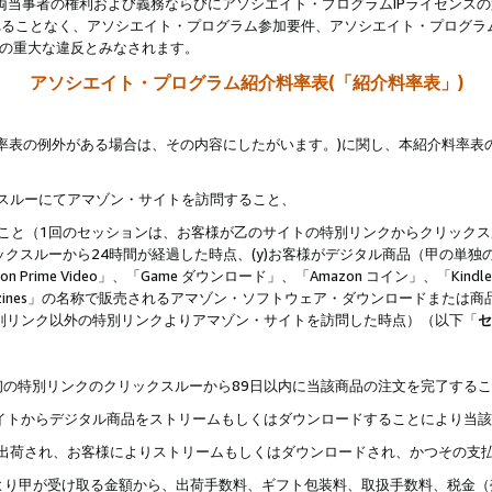
両当事者の権利および義務ならびにアソシエイト・プログラムIPライセンス
されることなく、アソシエイト・プログラム参加要件、アソシエイト・プログラ
約の重大な違反とみなされます。
アソシエイト・プログラム紹介料率表(「紹介料率表」)
料率表の例外がある場合は、その内容にしたがいます。)に関し、本紹介料率表
クスルーにてアマゾン・サイトを訪問すること、
じること（1回のセッションは、お客様が乙のサイトの特別リンクからクリック
ックスルーから24時間が経過した時点、(y)お客様がデジタル商品（甲の単独の
zon Prime Video」、「Game ダウンロード」、「Amazon コイン」、「Kindle 本
ndle Magazines」の名称で販売されるアマゾン・ソフトウェア・ダウンロードまた
特別リンク以外の特別リンクよりアマゾン・サイトを訪問した時点）（以下「
セ
、
、最初の特別リンクのクリックスルーから89日以内に当該商品の注文を完了する
ン・サイトからデジタル商品をストリームもしくはダウンロードすることにより当
様宛に出荷され、お客様によりストリームもしくはダウンロードされ、かつその支
より甲が受け取る金額から、出荷手数料、ギフト包装料、取扱手数料、税金（