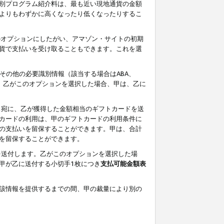
別プログラム紹介料は、最も近い現地通貨の金額
よりもわずかに高くなったり低くなったりするこ
のオプションにしたがい、アマゾン・サイトの初期
貨で支払いを受け取ることもできます。これを選
その他の必要識別情報（該当する場合はABA、
す。乙がこのオプションを選択した場合、甲は、乙に
ス宛に、乙が獲得した金額相当のギフトカードを送
カードの利用は、甲のギフトカードの利用条件に
の支払いを留保することができます。甲は、合計
を留保することができます。
を送付します。乙がこのオプションを選択した場
甲が乙に送付する小切手1枚につき
支払可能金額表
該情報を提供するまでの間、甲の裁量により別の