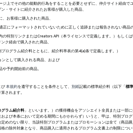
ブページ上でその他の能動的行為をすることを必要とせずに、仲介サイト経由で
ゾン・サイトに紹介されたお客様が購入した商品、
ずに、お客様に購入された商品、
クが適正にフォーマットされていないために正しく追跡または報告されない商品
内の特別リンクまたはCreators API（本ライセンスで定義します。）も
リンク経由で購入された商品、
特別プログラム紹介料とともに、紹介料率表の第4(a)条で定義します。）
ションとして購入される商品、および
商品や予約開始前の商品。
よび
本規約
を遵守することを条件として、
別紙
記載の標準紹介料（以下「
標
計算されます。
ログラム紹介料
」といいます。）の獲得機会をアソシエイト全員または一部に
（および本条において定める期間にもかかわらず）いうと、甲は、特別プログ
途定めのない限り、当該特別プログラムまたはプロモーションは全て（商品購
適格の除外対象となり、商品購入に適用されるプログラム文書上の制限につい