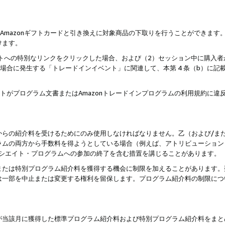
はAmazonギフトカードと引き換えに対象商品の下取りを行うことができま
けます。
サイトへの特別なリンクをクリックした場合、および（2）セッション中に購入
た場合に発生する「トレードインイベント」に関連して、本第 4 条（b）に
ントがプログラム文書またはAmazonトレードインプログラムの利用規約に
。
からの紹介料を受けるためにのみ使用しなければなりません。乙（および/ま
ラムの両方から手数料を得ようとしている場合（例えば、アトリビューション
ソシエイト・プログラムへの参加の終了を含む措置を講じることがあります。
または特別プログラム紹介料を獲得する機会に制限を加えることがあります。
は一部を中止または変更する権利を留保します。プログラム紹介料の制限につ
が当該月に獲得した標準プログラム紹介料および特別プログラム紹介料をまと