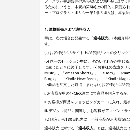
プログラム参加要件の第3条および第6条に基づく
るためにいうと、本規約第6(a)上の目的に限定
ー・プログラム・ポリシー第1条の違反は、本規
1. 適格販売および適格収入
甲は、次の場合に発生する「
適格販売
」(本紹介
す。
(a) お客様が乙のサイト上の特別リンクのクリッ
(b) 同一のセッション中に、次のいずれかが生
に生じたときに終了します。(x)お客様の当該クリ
Music」、「Amazon Shorts」、「eDocs」「Ama
Blogs」、「Kindle Newsfeeds」、「Ki
い商品を注文した時点、または(z)お客様が乙の
i. お客様が甲の1-Click注文にて商品を購入するか
ii. お客様が商品をショッピングカートに入れ
iii. デジタル商品に関連し、お客様がアマゾ
(c) 購入から180日以内に、当該商品がお客
適格販売に対する「
適格収入
」とは、適格販売に