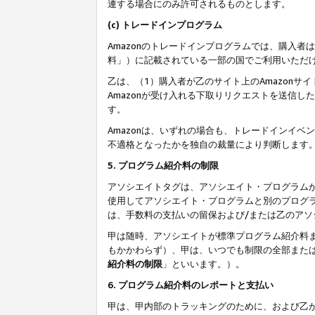
連する場合にのみ許可されるものとします。
(c) トレードインプログラム
Amazonのトレードインプログラムでは、購入者
料」）に記載されている一部の国でご利用いただ
乙は、（1）購入者が乙のサイト上のAmazon
Amazonが受け入れる下取りリクエストを送信し
す。
Amazonは、いずれの場合も、トレードインイベ
不適格となったかを独自の裁量により判断します
5. プログラム紹介料の制限
アソシエイトタグは、アソシエイト・プログラム
使用してアソシエイト・プログラムと別のプログ
は、手数料の支払いの留保および/または乙のア
甲は随時、アソシエイトが標準プログラム紹介料
もかかわらず）、甲は、いつでも制限の全部また
紹介料の制限
」といいます。）。
6. プログラム紹介料のレポートと支払い
甲は、甲内部のトラッキングのために、および乙