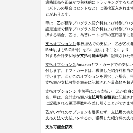
適格販売を正確かつ包括的にトラッキングするた
（米ドルの場合はセントなど）に四捨五入されま
とがあります。
甲は、乙が標準プログラム紹介料および特別プロ
設定通貨で標準プログラム紹介料および特別プロ
択する場合、乙は、為替レートは甲の運用基準に
支払オプション1:
銀行振込での支払い 乙が乙の銀
IBANおよびBIC番号）を乙に提供することに
対する合計支払額が
支払可能金額表
に記載された
支払オプション2:
Amazonギフトカードでの支
付します。ギフトカードは、獲得した紹介料相当
従います。乙がこのオプションを選択した場合、
支払額が支払可能金額表に記載された最高額を超
支払オプション 3:
小切手による支払い 乙が自身
合、甲は、合計支払額が
支払可能金額表
に記載さ
に記載される処理手数料を差し引くことができま
乙がいずれのオプションも選択せず、支払用の有
支払方法で支払いをするか、獲得した紹介料の支
支払可能金額表