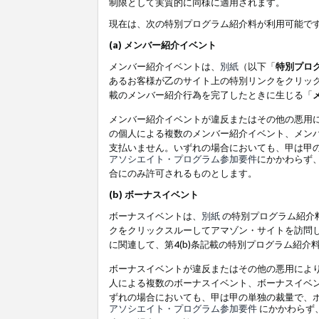
制限として実質的に同様に適用されます。
現在は、次の特別プログラム紹介料が利用可能で
(a) メンバー紹介イベント
メンバー紹介イベントは、
別紙
（以下「
特別プロ
あるお客様が乙のサイト上の特別リンクをクリック
載のメンバー紹介行為を完了したときに生じる「
メンバー紹介イベントが違反またはその他の悪用
の個人による複数のメンバー紹介イベント、メン
支払いません。いずれの場合においても、甲は甲
アソシエイト・プログラム参加要件
にかかわらず
合にのみ許可されるものとします。
(b) ボーナスイベント
ボーナスイベントは、
別紙
の特別プログラム紹介料
クをクリックスルーしてアマゾン・サイトを訪問し
に関連して、第4(b)条記載の特別プログラム紹介
ボーナスイベントが違反またはその他の悪用によ
人による複数のボーナスイベント、ボーナスイベ
ずれの場合においても、甲は甲の単独の裁量で、
アソシエイト・プログラム参加要件
にかかわらず