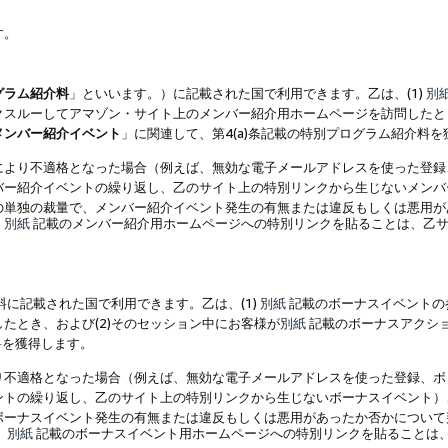
す。
グラム紹介料
」といいます。）に記載された国で利用できます。乙は、(1)
別
スルーしてアマゾン・サイト上のメンバー紹介用ホームページを訪問したとき
メンバー紹介イベント
」に関連して、第4(a)条記載の特別プログラム紹介料
により不適格となった場合（例えば、無効な電子メールアドレスを使った登録
バー紹介イベントの繰り返し、乙のサイト上の特別リンクから生じないメンバ
の単独の裁量で、メンバー紹介イベント発生の有無または違反もしくは悪用が
、
別紙
記載のメンバー紹介用ホームページへの特別リンクを貼ることは、乙サ
に記載された国で利用できます。乙は、(1)
別紙
記載のボーナスイベントの
たとき、および(2)そのセッション中にお客様が
別紙
記載のボーナスアクシ
料を獲得します。
り不適格となった場合（例えば、無効な電子メールアドレスを使った登録、ボ
ントの繰り返し、乙のサイト上の特別リンクから生じないボーナスイベント）
ボーナスイベント発生の有無または違反もしくは悪用があったか否かについて
、
別紙
記載のボーナスイベント用ホームページへの特別リンクを貼ることは