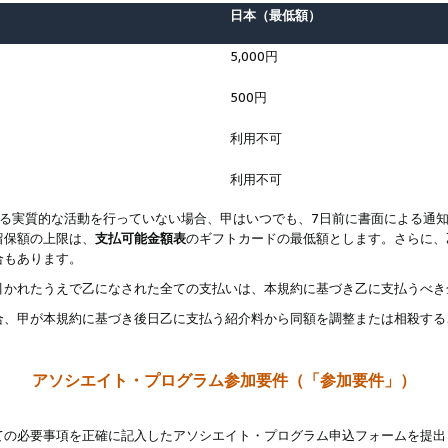
日本（最低額）
5,000円
500円
利用不可
利用不可
なる実質的な活動を行っていない場合、甲はいつでも、7日前に書面による通
留保額の上限は、
支払可能金額表
のギフトカードの最低額とします。さらに、
合もあります。
引かれたうえで乙になされた全ての支払いは、本規約に基づき乙に支払うべき
合、甲が本規約に基づき後日乙に支払う紹介料から同額を調整または相殺する
アソシエイト・プログラム参加要件（「参加要件」）
ての必要事項を正確に記入したアソシエイト・プログラム申込フォームを提出