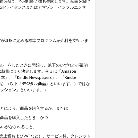
の第3条は、本規約終了後も存続します。疑義を避け
ムIPライセンスまたはアマゾン・インフルエンサ
の第3条に定める標準プログラム紹介料を支払いま
スルーをしたときに開始し、以下のいずれかが最初
裁量により決定します。例えば「Amazon
」、「Kindle Newspapers」、 「Kindle
は商品）（以下「
デジタル商品
」といいます。）ではな
ッション
」といいます。）、
ことにより、商品を購入するか、または
該商品を購入したとき、かつ、
払いがなされること。
売上税およびVATなど）、サービス料、クレジット