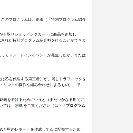
す。このプログラムは、別紙（「特別プログラム紹介
者が下取りショッピングカートに商品を追加し、
記載された特別プログラム紹介料を得ることができま
違反してトレードインイベントが発生したか、または
たは乙を代理する第三者）が、同じトラフィックを
・リンクの操作や組み合わせによるもの）、甲
疑義を避けるためにいうと（またいかなる期間に
いては、
別紙
をご覧ください（以下「
プログラム
めた甲のレポートを作成して乙に配布するため、