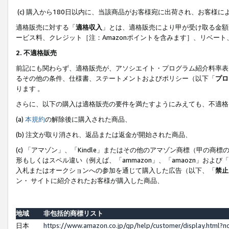
(c) 購入から180日以内に、当該商品がお客様宛に出荷され、お客
適格販売に対する「
適格収入
」とは、適格販売により甲が受け取る金額
ービス料、クレジット［注：Amazonポイントを含みます］、リベー
2. 不適格販売
前記にも関わらず、適格販売が、アソシエイト・プログラム紹介料率表
るその他の条件、仕様書、ステートメントおよびポリシー（以下「
プロ
ります 。
さらに、以下の購入は適格販売の要件を満たすようにみえても、不適格
(a)
本規約
の解除後に購入された商品、
(b) 注文が取り消され、返品または返金が開始された商品、
(c) 「アマゾン」、「Kindle」またはその他のアマゾン商標（甲
形もしくはスペル違い（例えば、「ammazon」、「amaozn」およ
入札またはオークションへの参加を通じて購入した広告（以下、「
禁止
ン・ サイトに紹介されたお客様が購入した商品、
地域
非包括的商標リスト
日本
https://www.amazon.co.jp/gp/help/customer/display.html