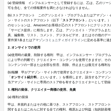
(a) 登録情報 インフルエンサーとして登録するには、乙は、乙のソ
可を含む、全ての情報要件を満たさなければなりません。
(b) ストアフロント このアソシエイト・プログラムまたはアマゾン
ン・サイトのストアフロント（以下「
ストアフロント
」といいます。）
のセッションは、Amazonのお客様が乙のストアフロントにクリック
「サービス提供」に相当します。乙は、アソシエイト・プログラムまた
真、編集物、リスト、コメント、デジタルビデオ、またはその他のデー
要件第1条または
アマゾンコミュニティガイドライン
に定める基準に違
2.
オンサイトでの使用
(a)使用時の裁量、削除する権利 甲は、インフルエンサー・プログラ
により甲の判断で）クリエイター・コンテンツを使用できますが、その
コンテンツの一部または全部を拒否、削除、停止または復元する権利を
(b)報酬 甲がアマゾン・サイト内で使用するクリエイター・コンテン
「
オンサイト紹介料
」といいます。）を獲得します。該当するアマゾン
当アマゾン・サイトに専用のストアIDを有するクリエイターとして登
3.
権利の留保、クリエイター商標の使用、免責
(a) 権利の留保
甲は、本規約またはその他に基づき、ストアフロント、ストアフロント
関するまたはこれらに対する全ての権利、権原および利益（知的財産権