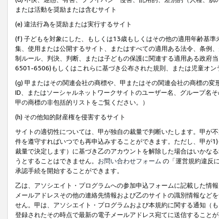
または活動を奨励または含むサイト
(e) 違法行為を奨励または実行するサイト
(f) 子どもを対象にした、もしくは13歳もしくはその他の適用年齢
集、使用または公開するサイト、またはすべての適用ある法令、条例、
制ルール、判決、判断、または子どもの保護に関連する適用ある政府当局の要
6501-6506)もしくはこれらに基づき公布された規則、または児童オ
(g) 甲またはその関連会社の商標や、甲またはその関連会社の商標の
ID、またはソーシャルネットワークサイトのユーザー名、グループ名
甲の商標の非包括的リストをご覧ください。）
(h) その他知的財産権を侵害するサイト
サイトの適切性については、甲が独自の裁量で判断いたします。甲が不
件を遵守すればいつでも再申込みすることができます。ただし、甲が1)
裁量で決定します）に基づき乙のアカウントを解除した場合はいかなる
うとすることはできません。
お問い合わせフォーム
の「運営規約違反に
承認手続を開始することができます。
乙は、アソシエイト・プログラムへの参加申込フォームに記載した情報
メールアドレスその他の連絡先情報および乙のサイトの識別情報などを
せん。甲は、アソシエイト・プログラムおよび本規約に関する通知（も
登録されたその時点で最新の電子メールアドレス宛てに送信することが