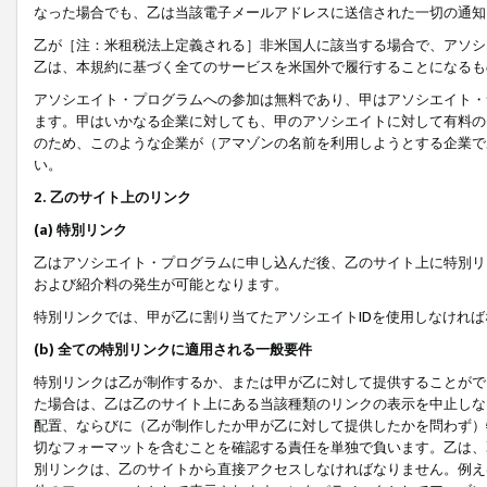
なった場合でも、乙は当該電子メールアドレスに送信された一切の通知
乙が［注：米租税法上定義される］非米国人に該当する場合で、アソシ
乙は、本規約に基づく全てのサービスを米国外で履行することになるも
アソシエイト・プログラムへの参加は無料であり、甲はアソシエイト・
ます。甲はいかなる企業に対しても、甲のアソシエイトに対して有料の
のため、このような企業が（アマゾンの名前を利用しようとする企業で
い。
2. 乙のサイト上のリンク
(a) 特別リンク
乙はアソシエイト・プログラムに申し込んだ後、乙のサイト上に特別リ
および紹介料の発生が可能となります。
特別リンクでは、甲が乙に割り当てたアソシエイトIDを使用しなけれ
(b) 全ての特別リンクに適用される一般要件
特別リンクは乙が制作するか、または甲が乙に対して提供することがで
た場合は、乙は乙のサイト上にある当該種類のリンクの表示を中止しな
配置、ならびに（乙が制作したか甲が乙に対して提供したかを問わず）
切なフォーマットを含むことを確認する責任を単独で負います。乙は、
別リンクは、乙のサイトから直接アクセスしなければなりません。例えば、