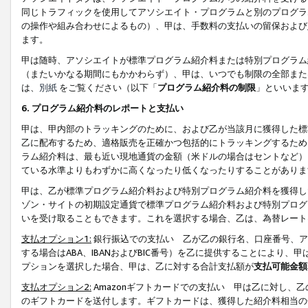
同じトラフィックを使用してアソシエイト・プログラムと別のプログラ
の操作や組み合わせによるもの）、甲は、手数料の支払いの留保および
ます。
甲は随時、アソシエイトが標準プログラム紹介料または特別プログラム
（またいかなる期間にもかかわらず）、甲は、いつでも制限の全部また
は、
別紙
をご覧ください（以下「
プログラム紹介料の制限
」といいま
6. プログラム紹介料のレポートと支払い
甲は、甲内部のトラッキングのために、および乙が当該月に獲得した標
乙に配布するため、適格販売を正確かつ包括的にトラッキングするため
ラム紹介料は、最も近い現地通貨の金額（米ドルの場合はセントなど）
ている水準よりもわずかに高くなったり低くなったりすることがありま
甲は、乙が標準プログラム紹介料および特別プログラム紹介料を獲得し
ゾン・サイトの初期設定通貨で標準プログラム紹介料および特別プログ
いを受け取ることもできます。これを選択する場合、乙は、為替レート
支払オプション1:
銀行振込での支払い 乙が乙の銀行名、口座番号、ア
する場合はABA、IBANおよびBIC番号）を乙に提供することにより
プションを選択した場合、甲は、乙に対する合計支払額が
支払可能金額
支払オプション2:
Amazonギフトカードでの支払い 甲は乙に対し、
のギフトカードを送付します。ギフトカードは、獲得した紹介料相当の