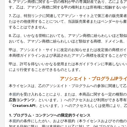
6. アマゾン商標に関する一切の権利が甲の専属財産であり、乙によ
す。乙は、アマゾン商標に関する甲の権利または所有権に抵触するいか
7. 乙は、特別リンクに関連してアマゾン・サイト上で第三者の販売
たはその他使用することについて、当該販売業者またはベンダーから書
することはできません。
8. 乙は、いかなる管轄においても、アマゾン商標に紛らわしいほど
おいても、アマゾン商標に紛らわしいほど類似する商標、ドメイン名、
甲は、アソシエイト・サイトに改定のお知らせまたは改定後の商標ガイ
本商標ガイドラインおよび承認されたアマゾン商標を改定することがで
甲は、許可を得ないいかなる使用または本ガイドラインに準拠しないい
により行使することができるものとします。
アソシエイト・プログラムIPラ
本ライセンスは、乙のアソシエイト・プログラムへの参加に関連して乙
本規約
を受け入れることにより、または、本商品に関する一定の種類の
広告コンテンツ
」といいます。）へのアクセスおよび利用ができる専有
「
Creators API
」といいます。）へのアクセスもしくは使用により、
1. プログラム・コンテンツへの限定的ライセンス
本規約
の条件にしたがい、および本規約（本ライセンスおよびその他の
加する目的に限り、甲は本規約により乙に対して、(a) プログラム・コ