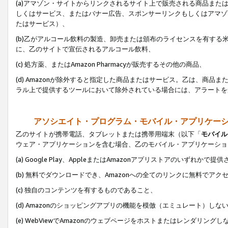
(a)アマゾン・サイトからリンクされるサイト上で販売される商品またはサ
しくはサービス、またはバナー広告、スポンサーリンクもしくはアマゾ
たはサービス）、
(b)乙がアルコール飲料の製造、卸売または頒布のライセンスを有す
に、乙のサイトで宣伝されるアルコール飲料、
(c) 処方薬、またはAmazon Pharmacyが販売するその他の商品、
(d) Amazonが除外すると指定した商品またはサービス。乙は、商品また
ラル上で提供するツールにおいて除外されている場合には、アラートを
アソシエイト・プログラム・モバイル・アプリケー
乙のサイトが携帯電話、タブレットまたは携帯用端末（以下「
モバイル
ウェア・アプリケーションを含む場合、乙のモバイル・アプリケーショ
(a) Google Play、AppleまたはAmazonアプリストアのいずれかで
(b) 無料でダウンロードでき、Amazonへの全てのリンクに無料でアク
(c) 独自のコンテンツを有するものであること、
(d) Amazonのショッピングアプリの機能を模倣（エミュレート）しな
(e) WebViewでAmazonのウェブページをホストまたはレンダリング