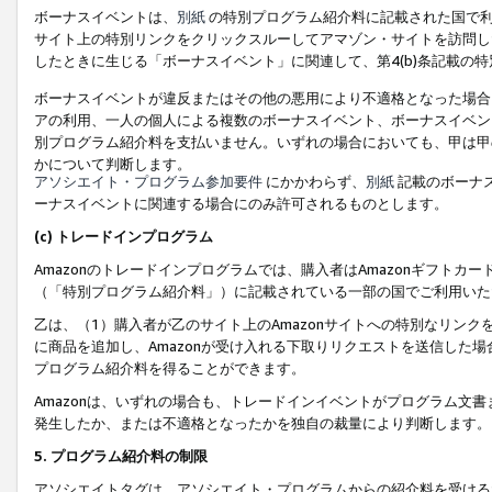
ボーナスイベントは、
別紙
の特別プログラム紹介料に記載された国で利
サイト上の特別リンクをクリックスルーしてアマゾン・サイトを訪問した
したときに生じる「ボーナスイベント」に関連して、第4(b)条記載の
ボーナスイベントが違反またはその他の悪用により不適格となった場合
アの利用、一人の個人による複数のボーナスイベント、ボーナスイベン
別プログラム紹介料を支払いません。いずれの場合においても、甲は甲
かについて判断します。
アソシエイト・プログラム参加要件
にかかわらず、
別紙
記載のボーナ
ーナスイベントに関連する場合にのみ許可されるものとします。
(c) トレードインプログラム
Amazonのトレードインプログラムでは、購入者はAmazonギフト
（「特別プログラム紹介料」）に記載されている一部の国でご利用いた
乙は、（1）購入者が乙のサイト上のAmazonサイトへの特別なリン
に商品を追加し、Amazonが受け入れる下取りリクエストを送信した場
プログラム紹介料を得ることができます。
Amazonは、いずれの場合も、トレードインイベントがプログラム文書
発生したか、または不適格となったかを独自の裁量により判断します。
5. プログラム紹介料の制限
アソシエイトタグは、アソシエイト・プログラムからの紹介料を受ける