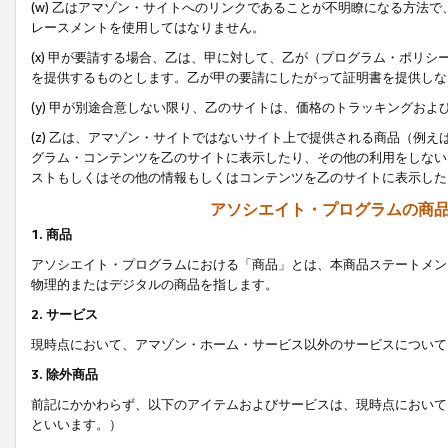
(w) 乙はアマゾン・サイトへのリンクであることが不明瞭になる方法
レースメントを使用してはなりません。
(x) 甲が要請する場合、乙は、甲に対して、乙が（プログラム・ポリ
を提供するものとします。乙が甲の要請にしたがって証明書を提供しな
(y) 甲が別途合意しない限り、乙のサイトは、価格のトラッキングお
(z) 乙は、アマゾン・サイトではないサイト上で提供される商品（例
グラム・コンテンツを乙のサイトに表示したり、その他の利用をしない
ストもしくはその他の情報もしくはコンテンツを乙のサイトに表示した
アソシエイト・プログラムの商
1. 商品
アソシエイト・プログラムにおける「商品」とは、本商品ステートメン
物理的またはデジタルの商品を指します。
2. サービス
現時点において、アマゾン・ホーム・サービス以外のサービスについて
3. 除外商品
前記にかかわらず、以下のアイテムおよびサービスは、現時点において
といいます。）