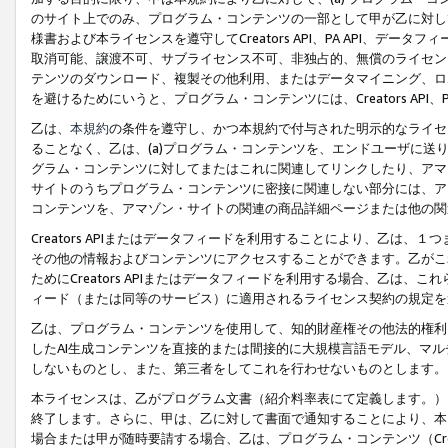
のサイト上でのみ、プログラム・コンテンツの一部として甲が乙に対し
様書および本ライセンスを遵守してCreators API、PA API、
取消可能、譲渡不可、サブライセンス不可、非独占的、無償のライセン
テンツのダウンロード、複製その他利用、またはデータマイニング、ロ
を避けるためにいうと、プログラム・コンテンツには、Creators AP
乙は、
本規約
の条件を遵守し、かつ本規約で付与された明示的なライセ
ることなく、乙は、(a)プログラム・コンテンツを、エンドユーザに
グラム・コンテンツに対してまたはこれに関連してリンクしたり、アマ
サイトのうちプログラム・コンテンツに密接に関連しない部分には、ア
コンテンツを、アマゾン・サイトの関連の商品詳細ページまたは他の関
Creators APIまたはデータフィードを利用することにより、乙は、
その他の情報およびコンテンツにアクセスすることができます。乙がこ
ためにCreators APIまたはデータフィードを利用する場合、乙は、こ
ィード（または同等のサービス）に適用されるライセンス契約の規定を
乙は、プログラム・コンテンツを使用して、知的財産権その他法的権利
したAI生成コンテンツを直接的または間接的に大規模言語モデル、マ
しないものとし、また、第三者をしてこれを行わせないものとします。
本ライセンスは、乙がプログラム文書（紹介料率表にて定義します。）
終了します。さらに、甲は、乙に対して書面で通知することにより、本
場合または甲が随時要請する場合、乙は、プログラム・コンテンツ（Cre