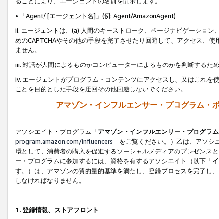
ることにより、エージェントの名前を開示します。
• 「Agent/ [エージェント名]」(例: Agent/AmazonAgent)
ii. エージェントは、(a) 人間のキーストローク、ページナビゲーシ
めのCAPTCHAやその他の手段を完了させたり回避して、アクセス、
ません。
iii. 対話が人間によるものかコンピューターによるものかを判断する
iv. エージェントがプログラム・コンテンツにアクセスし、又はこれ
ことを目的とした手段を迂回その他回避しないでください。
アマゾン・インフルエンサー・プログラム・
アソシエイト・プログラム「
アマゾン・インフルエンサー・プログラム
program.amazon.com/influencers
をご覧ください。）乙は、アソシエ
環として、消費者の購入を促進するソーシャルメディアのプレゼンスと
ー・プログラムに参加するには、資格を有するアソシエイト（以下「
イ
す。）は、アマゾンの質的量的基準を満たし、登録プロセスを完了し、
しなければなりません。
1.
登録情報、ストアフロント