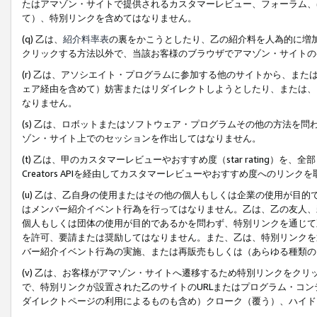
たはアマゾン・サイトで提供されるカスタマーレビュー、フォーラム、
て）、特別リンクを含めてはなりません。
(q) 乙は、
紹介料率表
の裏をかこうとしたり、乙の紹介料を人為的に増
クリックする方法以外で、当該お客様のブラウザでアマゾン・サイトの
(r) 乙は、アソシエイト・プログラムに参加する他のサイトから、ま
ェア経由を含めて）妨害またはリダイレクトしようとしたり、または、
なりません。
(s) 乙は、ロボットまたはソフトウェア・プログラムその他の方法を
ゾン・サイト上でのセッションを作出してはなりません。
(t) 乙は、甲のカスタマーレビューやおすすめ度（star rating
Creators APIを経由してカスタマーレビューやおすすめ度へのリンク
(u) 乙は、乙自身の使用またはその他の個人もしくは企業の使用が目
はメンバー紹介イベント行為を行ってはなりません。乙は、乙の友人、
個人もしくは団体の使用が目的であるかを問わず、特別リンクを通じて
を許可、要請または奨励してはなりません。また、乙は、特別リンクを
バー紹介イベント行為の実施、または再販売もしくは（あらゆる種類の
(v) 乙は、お客様がアマゾン・サイトへ遷移するため特別リンクをク
で、特別リンクが設置された乙のサイトのURLまたはプログラム・コ
ダイレクトページの利用によるものも含め）クローク（覆う）、ハイド