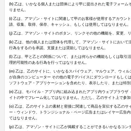
(h) 乙は、いかなる個人または団体により甲に提出された電子フォー
りません。
(i) 乙は、アマゾン・サイトに関連して甲のお客様が使用するアカウ
請、収集、取得、保存、キャッシュ、もしくは使用してはなりません。
(j) 乙は、アマゾン・サイトのボタン、リンクその他の機能を、変更
(k) 乙は、他の個人または団体を代理して、アマゾン・サイトにおい
行為をするのを承認、支援または奨励してはなりません。
(l) 乙は、甲と乙との関係について、または何らかの機能もしくは取
理的可能性のある行為を行ってはなりません。
(m) 乙は、乙のサイトに、いかなるスパイウェア、マルウェア、ウィ
が自身のコンピューター その他の電子デバイスにダウンロードもしく
ソフトウェア・アプリケーションを含めたり、表示したり、または特別
(n) 乙は、モバイル・アプリ内に組み込まれたアプリ内ウェブブラウザ
イトの中でフレーム化してはなりません。ただし、乙のサイト上で参加
(o) 乙は、乙のサイト上の素材と密接に関連して商品を宣伝する乙の
ー・ウィンドウ、トランジショナル・ページ広告またはレイヤー広告内
てはなりません。
(p) 乙は、アマゾン・サイトに乙が掲載することができるいかなるコ