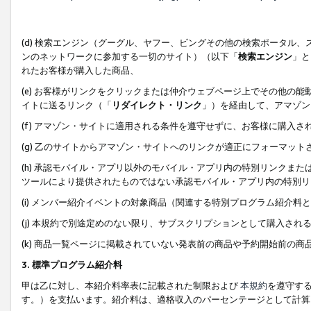
(d) 検索エンジン（グーグル、ヤフー、ビングその他の検索ポータル
ンのネットワークに参加する一切のサイト）（以下「
検索エンジン
」と
れたお客様が購入した商品、
(e) お客様がリンクをクリックまたは仲介ウェブページ上でその他の
イトに送るリンク（「
リダイレクト・リンク
」）を経由して、アマゾン
(f) アマゾン・サイトに適用される条件を遵守せずに、お客様に購入さ
(g) 乙のサイトからアマゾン・サイトへのリンクが適正にフォーマッ
(h) 承認モバイル・アプリ以外のモバイル・アプリ内の特別リンクまたはC
ツールにより提供されたものではない承認モバイル・アプリ内の特別リ
(i) メンバー紹介イベントの対象商品（関連する特別プログラム紹介料と
(j) 本規約で別途定めのない限り、サブスクリプションとして購入され
(k) 商品一覧ページに掲載されていない発表前の商品や予約開始前の商
3. 標準プログラム紹介料
甲は乙に対し、本紹介料率表に記載された制限および
本規約
を遵守す
す。）を支払います。紹介料は、適格収入のパーセンテージとして計算