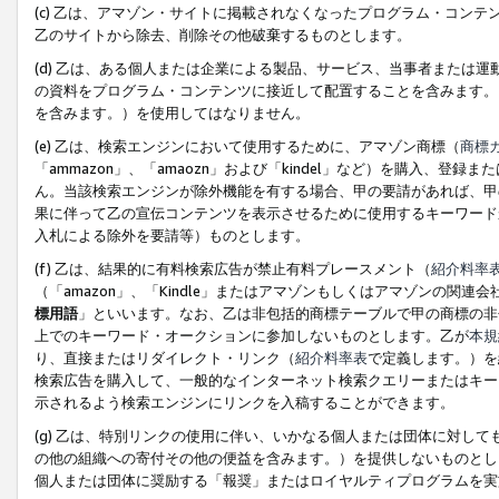
(c) 乙は、アマゾン・サイトに掲載されなくなったプログラム・コン
乙のサイトから除去、削除その他破棄するものとします。
(d) 乙は、ある個人または企業による製品、サービス、当事者または
の資料をプログラム・コンテンツに接近して配置することを含みます。
を含みます。）を使用してはなりません。
(e) 乙は、検索エンジンにおいて使用するために、アマゾン商標（
商標
「ammazon」、「amaozn」および「kindel」など）を購入
ん。当該検索エンジンが除外機能を有する場合、甲の要請があれば、甲
果に伴って乙の宣伝コンテンツを表示させるために使用するキーワード
入札による除外を要請等）ものとします。
(f) 乙は、結果的に有料検索広告が禁止有料プレースメント（
紹介料率
（「amazon」、「Kindle」またはアマゾンもしくはアマゾンの
標用語
」といいます。なお、乙は非包括的商標テーブルで甲の商標の非
上でのキーワード・オークションに参加しないものとします。乙が
本規
り、直接またはリダイレクト・リンク（
紹介料率表
で定義します。）を
検索広告を購入して、一般的なインターネット検索クエリーまたはキー
示されるよう検索エンジンにリンクを入稿することができます。
(g) 乙は、特別リンクの使用に伴い、いかなる個人または団体に対し
の他の組織への寄付その他の便益を含みます。）を提供しないものとし
個人または団体に奨励する「報奨」またはロイヤルティプログラムを実