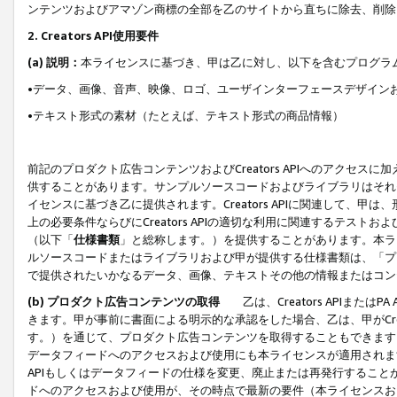
ンテンツおよびアマゾン商標の全部を乙のサイトから直ちに除去、削除
2. Creators API使用要件
(a) 説明：
本ライセンスに基づき、甲は乙に対し、以下を含むプログラ
•データ、画像、音声、映像、ロゴ、ユーザインターフェースデザイン
•テキスト形式の素材（たとえば、テキスト形式の商品情報）
前記のプロダクト広告コンテンツおよびCreators APIへのアクセスに
供することがあります。サンプルソースコードおよびライブラリはそれ
イセンスに基づき乙に提供されます。Creators APIに関連して
上の必要条件ならびにCreators APIの適切な利用に関連するテ
（以下「
仕様書類
」と総称します。）を提供することがあります。本ラ
ルソースコードまたはライブラリおよび甲が提供する仕様書類は、「プ
で提供されたいかなるデータ、画像、テキストその他の情報またはコン
(b) プロダクト広告コンテンツの取得
乙は、Creators APIま
きます。甲が事前に書面による明示的な承認をした場合、乙は、甲がCreator
す。）を通じて、プロダクト広告コンテンツを取得することもできます
データフィードへのアクセスおよび使用にも本ライセンスが適用されます。乙は
APIもしくはデータフィードの仕様を変更、廃止または再発行することがで
ドへのアクセスおよび使用が、その時点で最新の要件（本ライセンスお