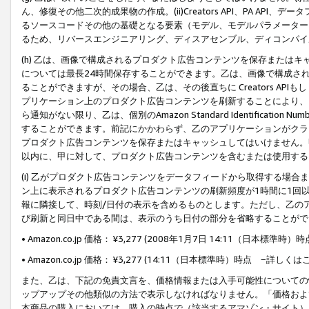
ん、修復その他二次的成果物の作成。(ii)Creators API、PA 
るソースコードその他の基礎となる要素（モデル、モデルパラメーター
るため、リバースエンジニアリング、ディスアセンブル、ディコンパイ
(h) 乙は、画像で構成されるプロダクト広告コンテンツを保存または
については最長24時間保存することができます。乙は、画像で構成さ
ることができますが、その場合、乙は、その後直ちに Creators AP
プリケーション上のプロダクト広告コンテンツを刷新することにより、
ら通知がない限り、乙は、個別のAmazon Standard Identification Nu
することができます。前記にかかわらず、乙のアプリケーションがクラ
プロダクト広告コンテンツを保存またはキャッシュしてはいけません。
以内に、甲に対して、プロダクト広告コンテンツを含むまたは使用する
(i) 乙がプロダクト広告コンテンツをデータフィードから取得する場合または
ン上に表示されるプロダクト広告コンテンツの刷新頻度が1時間に1回
報に隣接して、時刻/日付の表示を含めるものとします。ただし、乙の
び刷新と同日中である間は、表示のうち日付の部分を省略することがで
• Amazon.co.jp 価格： ¥3,277 (2008年1月7日 14:11（日本標準
• Amazon.co.jp 価格： ¥3,277 (14:11（日本標準時）時点 −詳しくは
また、乙は、下記の免責文言を、価格情報または入手可能性についての
ップアップその他類似の方法で表示しなければなりません。「価格およ
本商品の購入においては、購入の時点で（該当するアマゾン・サイト）