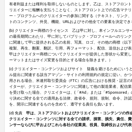
有者利益または権利を取得しないものとします。乙は、ストアフロントに
リエイターに報酬を支払うことなく、ストアフロント上での広告マテリア
ー・プログラムへのクリエイターの参加に関する（テキスト、リンク、
トのコンテンツ、外見、機能、URLおよびその他全ての要素を決定で
(b) クリエイター商標のライセンス 乙は甲に対し、本インフルエン
の最長期間にわたり、甲に対してパブリック・プロフィールへのリンク
に関連して甲に提供される乙の名前、写真、ロゴ、その他の商標（以下
複製、再生、翻案、翻訳、引用、再フォーマット、配信、送信および表
甲はクリエイター商標についてクリエイターが提供した形状から変更し
ーマットまたはサイズ変更を目的とする場合を除きます。）
(c) クリエイター・コンテンツおよびサイト 疑義を避けるためにい
ル提出に関連する該当アマゾン・サイトの利用規約の規定に従い、かつ、
用される場合、米連邦取引委員会（FTC）の広告における推奨・証言
イターが、クリエイター・コンテンツに関連して他の製造業者、配信業
を受け取った場合、クリエイターは、(「#Ad」または「#Sponsor
り決めに関する全ての適用ある法律、政省令、規則、規制、命令、許認
を、開示に関連するものを含めて、遵守する責任も負います。
(d) 免責
甲は、ストアフロントおよびクリエイター・コンテンツの作
クリエイター・コンテンツに対する全ての請求、損害、損失、責任、費
ンサーならびに甲およびこれら各社の従業員、役員、取締役および代表