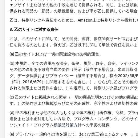
ェブサイトまたはその他の手段を通じて提供される、同じ、または類似
供される商品の「新品」の最低価格、および甲が乙に提供している場合
乙は、特別リンクを宣伝するために、Amazon上に特別リンクを投稿し
3. 乙のサイトに対する責任
乙は、乙のサイトに関して、その開発、運営、依存関係サービスおよび
任を負うものとします。例えば、乙は以下に関して単独で責任を負いま
(a) 乙のサイトおよび一切の関連設備の技術的運営、
(b) 本規約、全ての適用ある法令、条例、規則、政令、命令、ライセ
その他の適用ある政府当局の要件（開示（該当する場合は、米連邦取引
グ、データ保護およびプライバシー（該当する場合は、指令2002/58
（EU）2016/679）に関連するものを含む。）、ならびに乙とそ
される制限または要件を含む。）を遵守して、特別リンク及びプログラ
(c) 乙のサイトに掲載される素材（一切の商品説明およびその他の商
す。）の制作および掲載ならびにその正確性、完全性および適切性の確
(d) 甲の権利または他の個人もしくは団体の権利（著作権、商標、プ
違反または不正利用しない方法で、プログラム・コンテンツ、乙のサイ
ソシエイト・プログラム模倣品対策方針
への準拠の確保
(e) プライバシー規約その他を通じて、および第三者によるクッキー