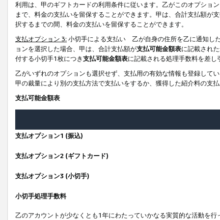
利用は、甲のギフトカードの利用条件に従います。乙がこのオプション
まで、料金の支払いを留保することができます。甲は、合計支払額が支
択するまでの間、料金の支払いを留保することができます。
支払オプション 3:
小切手による支払い 乙が自身の住所を乙に通知し
ョンを選択した場合、甲は、合計支払額が
支払可能金額表
に記載された
付する小切手1枚につき
支払可能金額表
に記載される処理手数料を差し
乙がいずれのオプションも選択せず、支払用の有効な情報も登録してい
甲の裁量により別の支払方法で支払いをするか、獲得した紹介料の支払
支払可能金額表
支払オプション1 (振込)
支払オプション2 (ギフトカード)
支払オプション3 (小切手)
小切手処理手数料
乙のアカウントが少なくとも1年にわたっていかなる実質的な活動を行