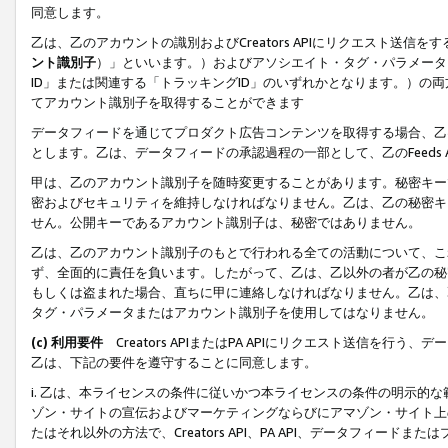
同意します。
乙は、乙のアカウントの識別およびCreators APIにリクエスト送
ント識別子
）」といいます。）およびアソシエイト・タグ・パラメータ（
ID」または関連する「トラッキングID」のいずれかとなります。）の両方
てアカウント識別子を取得することができます
データフィードを通じてプロダクト広告コンテンツを取得する場合、乙は、Cre
とします。乙は、データフィードの承認過程の一部として、乙のFeeds
甲は、乙のアカウント識別子を随時変更することがあります。秘密キー
密およびセキュリティを維持しなければなりません。乙は、乙の秘密キ
せん。公開キーであるアカウント識別子は、秘密ではありません。
乙は、乙のアカウント識別子のもとで行われる全ての活動について、こ
ず、全面的に責任を負います。したがって、乙は、乙以外の者が乙の秘
もしくは盗まれた場合、直ちに甲に連絡しなければなりません。乙は、
タグ・パラメータまたはアカウント識別子を使用してはなりません。
(c) 利用要件
Creators APIまたはPA APIにリクエスト送信を
乙は、下記の要件を遵守することに同意します。
i. 乙は、本ライセンスの条件に従いかつ本ライセンスの条件の明示的
ゾン・サイトの宣伝およびマーケティングならびにアマゾン・サイト上
たはそれ以外の方法で、Creators API、PA API、データフィー