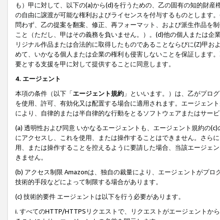
も）甲に対して、以下の(a)から(d)を行うための、乙の固有の知的
の自由に譲渡が可能な権利およびライセンスを付与するものとします。(
問わず、乙の提案を翻案、修正、再フォーマット、および派生作品を制
こと（ただし、甲はその義務を負いません。）。(d)他の個人または企
リジナル作品または合法的に取得したものであることならびに(Z)甲
めて、いかなる個人または企業の権利も侵害しないことを保証します。
要とする支援を甲に対して提供することに同意します。
4. エージェント
本項の条件（以下「
エージェント規約
」といいます。）は、乙がプログ
を使用、許可、有効化又は配置する場合に適用されます。エージェント
により、自律的または半自律的な行動をとるソフトウェアまたはサービ
(a) 透明性および同意 いかなるエージェントも、エージェント規約の
にアクセスし、これを使用、または操作することはできません。さらに、
用、または操作することを控えるように要請した場合、当該エージェン
きません。
(b) アクセス制限 Amazonは、独自の裁量により、エージェント
技術的手段などによって制限する場合があります。
(c) 技術的要件 エージェントは以下を行う必要があります。
i. すべてのHTTP/HTTPSリクエストで、リクエストがエージェ