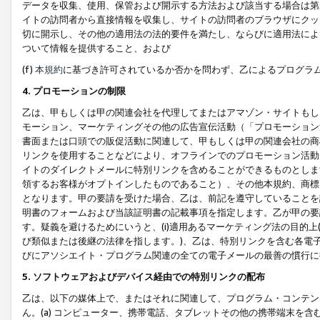
データを収集、使用、保管および開示する方法および該当する場合は第
イトの訪問者から直接情報を収集し、サイトの訪問者のブラウザにクッ
切に開示し、その他の適用法の法的要件を満たし、ならびに適用法によ
ついて情報を提供すること、および
(f)
本規約
に基づき許可されているか否かを問わず、乙によるプログラ
4. プロモーションの制限
乙は、甲もしくは甲の関連会社を代理してまたはアマゾン・サイトもし
モーション、マーケティングその他の広告宣伝活動（「プロモーション
書面または口頭での販促活動に関連して、甲もしくは甲の関連会社の商
リンクを使用することなどにより、オフラインでのプロモーション活動
イトのダイレクトメールに特別リンクを含めることができるものとしま
領するお客様がオプトインしたものであること）、その他本規約、商標
となります。甲の要請を受けた場合、乙は、前記を遵守していることを
明書のフォームおよび当該証明書の記載事項を指定します。乙が甲の要
す。疑義を避けるためにいうと、(i)適用あるマーケティング法の目的上(例
び類似または後継の法律を指します。)、乙は、特別リンクを含む各電子
びにアソシエイト・プログラム関連の全ての電子メールの最善の慣行に
5. ソフトウェアおよびデバイス経由での特別リンクの配布
乙は、以下の媒体上で、またはそれに関連して、プログラム・コンテン
ん。(a) コンピューター、携帯電話、タブレットその他の携帯端末を