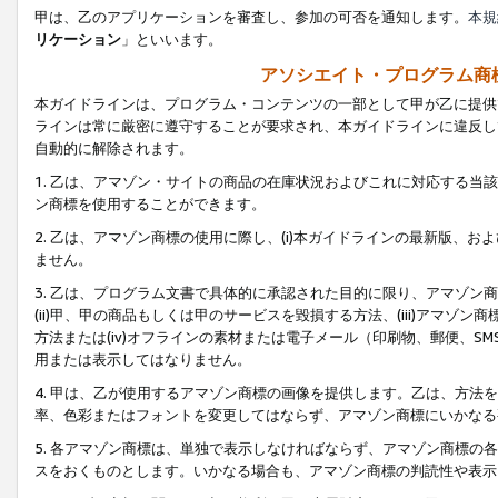
甲は、乙のアプリケーションを審査し、参加の可否を通知します。
本規
リケーション
」といいます。
アソシエイト・プログラム商
本ガイドラインは、プログラム・コンテンツの一部として甲が乙に提供
ラインは常に厳密に遵守することが要求され、本ガイドラインに違反し
自動的に解除されます。
1. 乙は、アマゾン・サイトの商品の在庫状況およびこれに対応する
ン商標を使用することができます。
2. 乙は、アマゾン商標の使用に際し、(i)本ガイドラインの最新版、およ
ません。
3. 乙は、プログラム文書で具体的に承認された目的に限り、アマゾン
(ii)甲、甲の商品もしくは甲のサービスを毀損する方法、(iii)アマ
方法または(iv)オフラインの素材または電子メール（印刷物、郵便、S
用または表示してはなりません。
4. 甲は、乙が使用するアマゾン商標の画像を提供します。乙は、方
率、色彩またはフォントを変更してはならず、アマゾン商標にいかなる
5. 各アマゾン商標は、単独で表示しなければならず、アマゾン商標
スをおくものとします。いかなる場合も、アマゾン商標の判読性や表示