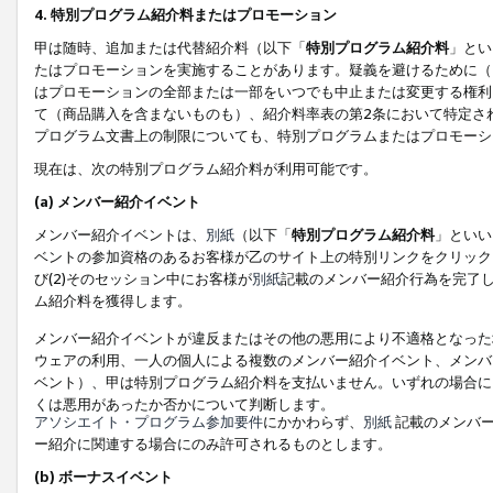
4. 特別プログラム紹介料またはプロモーション
甲は随時、追加または代替紹介料（以下「
特別プログラム紹介料
」とい
たはプロモーションを実施することがあります。疑義を避けるために（
はプロモーションの全部または一部をいつでも中止または変更する権利
て（商品購入を含まないものも）、紹介料率表の第2条において特定さ
プログラム文書上の制限についても、特別プログラムまたはプロモーシ
現在は、次の特別プログラム紹介料が利用可能です。
(a) メンバー紹介イベント
メンバー紹介イベントは、
別紙
（以下「
特別プログラム紹介料
」といい
ベントの参加資格のあるお客様が乙のサイト上の特別リンクをクリック
び(2)そのセッション中にお客様が
別紙
記載のメンバー紹介行為を完了
ム紹介料を獲得します。
メンバー紹介イベントが違反またはその他の悪用により不適格となった
ウェアの利用、一人の個人による複数のメンバー紹介イベント、メンバ
ベント）、甲は特別プログラム紹介料を支払いません。いずれの場合に
くは悪用があったか否かについて判断します。
アソシエイト・プログラム参加要件
にかかわらず、
別紙
記載のメンバー
ー紹介に関連する場合にのみ許可されるものとします。
(b) ボーナスイベント