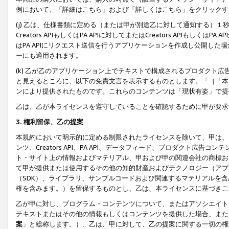
例において、「詳細はこちら」および「詳しくはこちら」をクリックす
(j) 乙は、仕様書類に定める（または甲が別途乙に対して通知する）
Creators APIもしくはPA APIに対してまたはCreators APIもしく
はPA APIにリクエスト送信を行うアプリケーションを作成し公開し
ーにも適用されます。
(k) 乙が乙のアプリケーション上でテキストで構成されるプロダクト
と見えるところに、以下の免責文言を表示するものとします。「［「本
ンにより提供されたものです。これらのコンテンツは「現状有姿」で提
乙は、乙が本ライセンスを遵守していることを確認するために甲が要求
3. 権利留保、乙の提案
本規約において明示的に定める制限されたライセンスを除いて、甲は、
ンツ、Creators API、PA API、データフィード、プロダクト
ト・サイト上の情報およびマテリアル、甲および甲の関連会社の商標お
て甲が提供または使用するその他の知的財産およびテクノロジー（アプ
（SDK）、ライブラリ、サンプルコードおよび関連するマテリアルを
権を含みます。）を留保するものとし、乙は、本ライセンスに基づきこ
乙が甲に対し、プログラム・コンテンツについて、またはアソシエイト
テキストまたはその他の情報もしくはコンテンツを提供した場合、また
案
」と総称します。）、乙は、甲に対して、乙の提案に関する一切の権