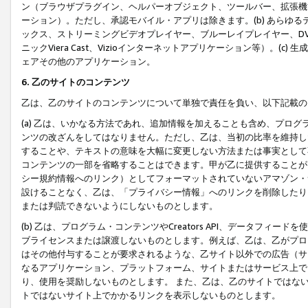
ン（ブラウザプラグイン、ヘルパーオブジェクト、ツールバー、拡張機
ーション）。ただし、承認モバイル・アプリは除きます。(b) あらゆ
ックス、ストリーミングビデオプレイヤー、ブルーレイプレイヤー、DVDプ
ニックViera Cast、Vizioインターネットアプリケーション等）。(
ェアその他のアプリケーション。
6. 乙のサイトのコンテンツ
乙は、乙のサイトのコンテンツについて単独で責任を負い、以下記載の
(a) 乙は、いかなる方法であれ、追加情報を加えることも含め、プロ
ンツの改ざんをしてはなりません。ただし、乙は、当初の比率を維持し
することや、テキストの意味を大幅に変更しない方法または事実として
コンテンツの一部を省略することはできます。甲が乙に提供することが
シー規約情報へのリンク）としてフォーマットされていないアマゾン・
設けることなく、乙は、「プライバシー情報」へのリンクを削除したり
または判読できないようにしないものとします。
(b) 乙は、プログラム・コンテンツやCreators API、データフ
ブライセンスまたは譲渡しないものとします。例えば、乙は、乙がプロ
はその他付与することが要求されるような、乙サイト以外での広告（サ
なるアプリケーション、プラットフォーム、サイトまたはサービス上で
り、使用を奨励しないものとします。 また、乙は、乙のサイトではな
トではないサイト上でかかるリンクを表示しないものとします。