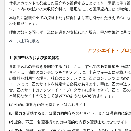
休眠アカウントで発生した紹介料を留保することができ、閉鎖に伴う留
ウント内の未払いの未収紹介料は、適用法による国庫返納または時効に
本規約に記載の全ての控除または留保により差し引かれたうえで乙にな
済を構成します。
理由の如何を問わず、乙に超過金が支払われた場合、甲が本規約に基づ
ページ上部に戻る
アソシエイト・プロ
1. 参加申込みおよび参加資格
参加申込みの手続きを開始するには、乙は、すべての必要事項を正確に
サイトは、独自のコンテンツを含むとともに、申込フォームに記載され
の資料を利用する場合、独自のコンテンツは、乙がコンテンツに含めた
ォームには、乙のサイトを特定する必要があります。甲は、乙の申込フ
合、乙のサイトはアソシエイト・プログラムに参加できず、乙は、乙の
不適切なサイトの例としては以下のようなものが含まれます。
(a) 性的に露骨な内容を奨励または含むサイト
(b) 暴力を奨励するまたは暴力的内容を含むサイト、または潜在的に
(c) 虚偽、不正、名誉毀損または中傷的な内容を奨励または含むサイト
(d) 不快、迷惑、有害、プライバシー侵害、乱用的、差別的（人種、