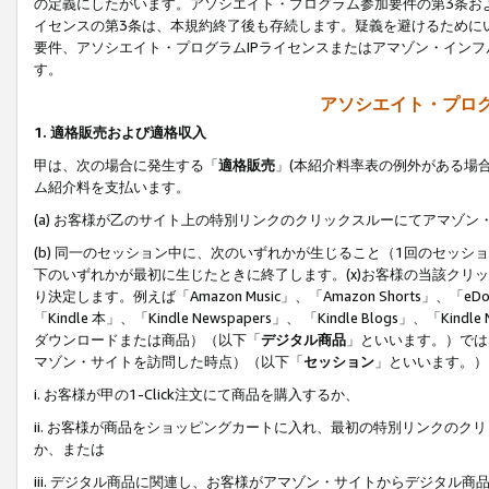
の定義にしたがいます。アソシエイト・プログラム参加要件の第3条お
イセンスの第3条は、本規約終了後も存続します。疑義を避けるためにい
要件、アソシエイト・プログラムIPライセンスまたはアマゾン・イン
す。
アソシエイト・プログ
1. 適格販売および適格収入
甲は、次の場合に発生する「
適格販売
」(本紹介料率表の例外がある場
ム紹介料を支払います。
(a) お客様が乙のサイト上の特別リンクのクリックスルーにてアマゾン
(b) 同一のセッション中に、次のいずれかが生じること（1回のセッ
下のいずれかが最初に生じたときに終了します。(x)お客様の当該クリッ
り決定します。例えば「Amazon Music」、「Amazon Shorts」、「eDo
「Kindle 本」、「Kindle Newspapers」、 「Kindle Blogs」、「
ダウンロードまたは商品）（以下「
デジタル商品
」といいます。）では
マゾン・サイトを訪問した時点）（以下「
セッション
」といいます。）
i. お客様が甲の1-Click注文にて商品を購入するか、
ii. お客様が商品をショッピングカートに入れ、最初の特別リンクの
か、または
iii. デジタル商品に関連し、お客様がアマゾン・サイトからデジタ