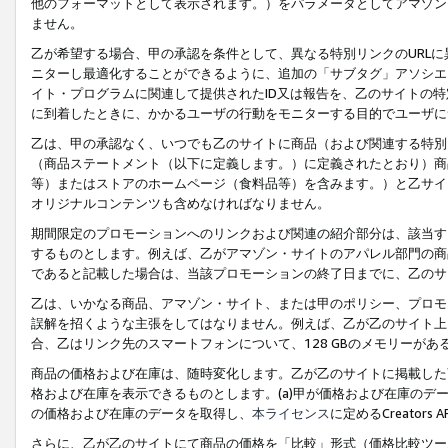
他のフォーマットとして表示されます。）をパラメータとしてアマゾン
ません。
乙が希望する場合、甲の承認を条件として、異なる特別リンクのURL
ニターし最適化することができるように、追加の「サブタグ」アソシエ
イト・プログラムに関連して提供されたID又は報告を、乙のサイトの
に到着したときに、かかるユーザの行動をモニターする目的でユーザに
乙は、甲の承認なく、いつでも乙のサイトに商品（および関連する特別
（商品ステートメント（以下に定義します。）に定義されたとおり）商
等）またはストアのホームページ（食料品等）を含みます。）と乙サイ
オリジナルコンテンツも含めなければなりません。
期間限定のプロモーションへのリンクおよび関連の紹介部分は、該当す
するものとします。例えば、乙がアマゾン・サイトのアパレル部門の商
であると記載した場合は、当該プロモーションの終了日までに、乙のサ
乙は、いかなる商品、アマゾン・サイト、または甲のポリシー、プロモ
誤解を招くような主張をしてはなりません。例えば、乙が乙のサイト上に
合、乙はリンク先のスマートフォンについて、128 GBのメモリーが
商品の価格および在庫は、随時変化します。乙が乙のサイトに掲載した
格および在庫を表示できるものとします。(a)甲が価格および在庫のデータを
の価格および在庫のデータを取得し、
本ライセンス
に定めるCreator
さらに、乙が乙のサイトにて商品の価格を「比較」形式（価格比較ツー