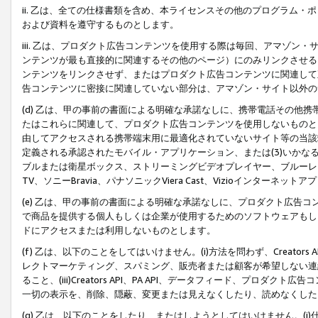
ii. 乙は、全ての仕様書類を含め、本ライセンスその他のプログラム
および資料を遵守するものとします。
iii. 乙は、プロダクト広告コンテンツを使用する際は毎回、アマゾ
ンテンツが最も直接的に関連するその他のページ）にのみリンクさせる
ンテンツをリンクさせず、またはプロダクト広告コンテンツに関連して
告コンテンツに密接に関連していない部分は、アマゾン・サイト以外の
(d) 乙は、甲の事前の書面による明確な承諾なしに、携帯電話その他
たはこれらに関連して、プロダクト広告コンテンツを使用しないものと
由してアクセスされる携帯端末用に最適化されていないサイト等の当該端
定義される承認されたモバイル・アプリケーション、または(3)いか
ブルまたは衛星ボックス、ストリーミングビデオプレイヤー、ブルーレイ
TV、ソニーBravia、パナソニックViera Cast、Vizioインター
(e) 乙は、甲の事前の書面による明確な承諾なしに、プロダクト広告
で商品を提供する個人もしくは企業が使用するためのソフトウェアもしくはその
ドにアクセスまたは利用しないものとします。
(f) 乙は、以下のことをしてはいけません。(i)方法を問わず、Creator
レクトマーケティング、スパミング、販売者または顧客が希望しない連
ること、(iii)Creators API、PA API、データフィード、プ
一切の表示を、削除、隠蔽、変更または見えなくしたり、読めなくした
(g) 乙は、以下のことをしたり、またはしようとしてはいけません。(