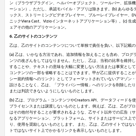
ン（ブラウザプラグイン、ヘルパーオブジェクト、ツールバー、拡張機
ーション）。ただし、承認モバイル・アプリは除きます。(b) あらゆ
ックス、ストリーミングビデオプレイヤー、ブルーレイプレイヤー、DVDプ
ニックViera Cast、Vizioインターネットアプリケーション等）。(
ェアその他のアプリケーション。
6. 乙のサイトのコンテンツ
乙は、乙のサイトのコンテンツについて単独で責任を負い、以下記載の
(a) 乙は、いかなる方法であれ、追加情報を加えることも含め、プロ
ンツの改ざんをしてはなりません。ただし、乙は、当初の比率を維持し
することや、テキストの意味を大幅に変更しない方法または事実として
コンテンツの一部を省略することはできます。甲が乙に提供することが
シー規約情報へのリンク）としてフォーマットされていないアマゾン・
設けることなく、乙は、「プライバシー情報」へのリンクを削除したり
または判読できないようにしないものとします。
(b) 乙は、プログラム・コンテンツやCreators API、データフ
ブライセンスまたは譲渡しないものとします。例えば、乙は、乙がプロ
はその他付与することが要求されるような、乙サイト以外での広告（サ
なるアプリケーション、プラットフォーム、サイトまたはサービス上で
り、使用を奨励しないものとします。 また、乙は、乙のサイトではな
トではないサイト上でかかるリンクを表示しないものとします。