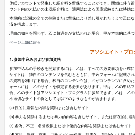
休眠アカウントで発生した紹介料を留保することができ、閉鎖に伴う留
ウント内の未払いの未収紹介料は、適用法による国庫返納または時効に
本規約に記載の全ての控除または留保により差し引かれたうえで乙にな
済を構成します。
理由の如何を問わず、乙に超過金が支払われた場合、甲が本規約に基づ
ページ上部に戻る
アソシエイト・プロ
1. 参加申込みおよび参加資格
参加申込みの手続きを開始するには、乙は、すべての必要事項を正確に
サイトは、独自のコンテンツを含むとともに、申込フォームに記載され
の資料を利用する場合、独自のコンテンツは、乙がコンテンツに含めた
ォームには、乙のサイトを特定する必要があります。甲は、乙の申込フ
合、乙のサイトはアソシエイト・プログラムに参加できず、乙は、乙の
不適切なサイトの例としては以下のようなものが含まれます。
(a) 性的に露骨な内容を奨励または含むサイト
(b) 暴力を奨励するまたは暴力的内容を含むサイト、または潜在的に
(c) 虚偽、不正、名誉毀損または中傷的な内容を奨励または含むサイト
(d) 不快、迷惑、有害、プライバシー侵害、乱用的、差別的（人種、