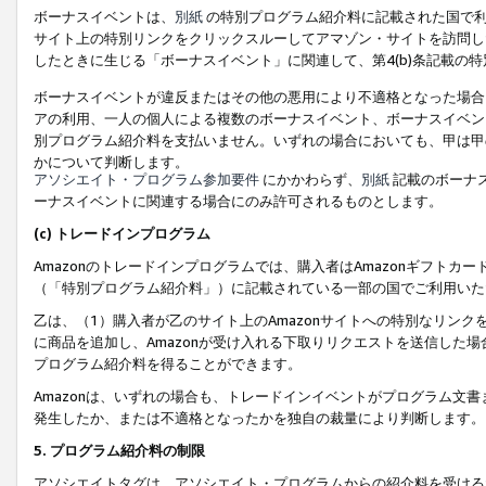
ボーナスイベントは、
別紙
の特別プログラム紹介料に記載された国で利
サイト上の特別リンクをクリックスルーしてアマゾン・サイトを訪問した
したときに生じる「ボーナスイベント」に関連して、第4(b)条記載の
ボーナスイベントが違反またはその他の悪用により不適格となった場合
アの利用、一人の個人による複数のボーナスイベント、ボーナスイベン
別プログラム紹介料を支払いません。いずれの場合においても、甲は甲
かについて判断します。
アソシエイト・プログラム参加要件
にかかわらず、
別紙
記載のボーナ
ーナスイベントに関連する場合にのみ許可されるものとします。
(c) トレードインプログラム
Amazonのトレードインプログラムでは、購入者はAmazonギフト
（「特別プログラム紹介料」）に記載されている一部の国でご利用いた
乙は、（1）購入者が乙のサイト上のAmazonサイトへの特別なリン
に商品を追加し、Amazonが受け入れる下取りリクエストを送信した場
プログラム紹介料を得ることができます。
Amazonは、いずれの場合も、トレードインイベントがプログラム文書
発生したか、または不適格となったかを独自の裁量により判断します。
5. プログラム紹介料の制限
アソシエイトタグは、アソシエイト・プログラムからの紹介料を受ける