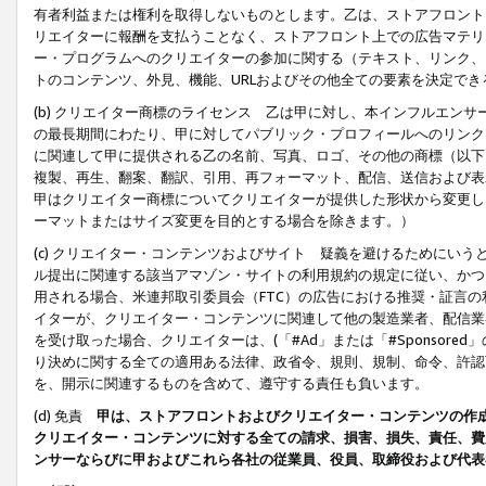
有者利益または権利を取得しないものとします。乙は、ストアフロントに
リエイターに報酬を支払うことなく、ストアフロント上での広告マテリア
ー・プログラムへのクリエイターの参加に関する（テキスト、リンク、
トのコンテンツ、外見、機能、URLおよびその他全ての要素を決定で
(b) クリエイター商標のライセンス 乙は甲に対し、本インフルエン
の最長期間にわたり、甲に対してパブリック・プロフィールへのリンク
に関連して甲に提供される乙の名前、写真、ロゴ、その他の商標（以下
複製、再生、翻案、翻訳、引用、再フォーマット、配信、送信および表
甲はクリエイター商標についてクリエイターが提供した形状から変更し
ーマットまたはサイズ変更を目的とする場合を除きます。）
(c) クリエイター・コンテンツおよびサイト 疑義を避けるためにい
ル提出に関連する該当アマゾン・サイトの利用規約の規定に従い、かつ、
用される場合、米連邦取引委員会（FTC）の広告における推奨・証言
イターが、クリエイター・コンテンツに関連して他の製造業者、配信業
を受け取った場合、クリエイターは、(「#Ad」または「#Sponsor
り決めに関する全ての適用ある法律、政省令、規則、規制、命令、許認
を、開示に関連するものを含めて、遵守する責任も負います。
(d) 免責
甲は、ストアフロントおよびクリエイター・コンテンツの作
クリエイター・コンテンツに対する全ての請求、損害、損失、責任、費
ンサーならびに甲およびこれら各社の従業員、役員、取締役および代表