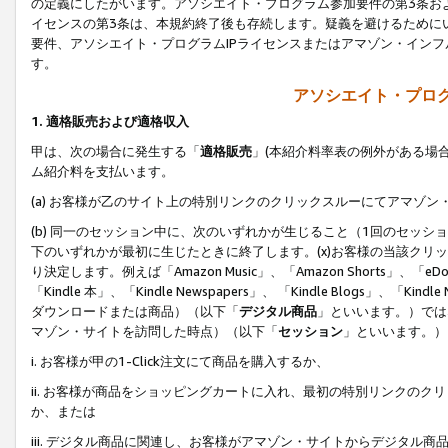
の定義にしたがいます。アソシエイト・プログラム参加要件の第3条お
イセンスの第3条は、本規約終了後も存続します。疑義を避けるためにい
要件、アソシエイト・プログラムIPライセンスまたはアマゾン・イン
す。
アソシエイト・プログ
1. 適格販売および適格収入
甲は、次の場合に発生する「
適格販売
」(本紹介料率表の例外がある場
ム紹介料を支払います。
(a) お客様が乙のサイト上の特別リンクのクリックスルーにてアマゾン
(b) 同一のセッション中に、次のいずれかが生じること（1回のセッ
下のいずれかが最初に生じたときに終了します。(x)お客様の当該クリッ
り決定します。例えば「Amazon Music」、「Amazon Shorts」、「eDo
「Kindle 本」、「Kindle Newspapers」、 「Kindle Blogs」、「
ダウンロードまたは商品）（以下「
デジタル商品
」といいます。）では
マゾン・サイトを訪問した時点）（以下「
セッション
」といいます。）
i. お客様が甲の1-Click注文にて商品を購入するか、
ii. お客様が商品をショッピングカートに入れ、最初の特別リンクの
か、または
iii. デジタル商品に関連し、お客様がアマゾン・サイトからデジタ