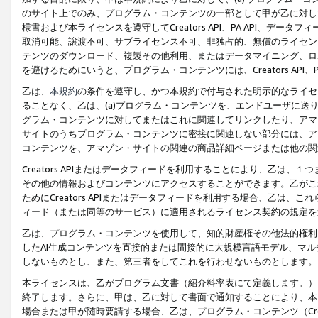
のサイト上でのみ、プログラム・コンテンツの一部として甲が乙に対し
様書および本ライセンスを遵守してCreators API、PA API、
取消可能、譲渡不可、サブライセンス不可、非独占的、無償のライセン
テンツのダウンロード、複製その他利用、またはデータマイニング、ロ
を避けるためにいうと、プログラム・コンテンツには、Creators AP
乙は、
本規約
の条件を遵守し、かつ本規約で付与された明示的なライセ
ることなく、乙は、(a)プログラム・コンテンツを、エンドユーザに
グラム・コンテンツに対してまたはこれに関連してリンクしたり、アマ
サイトのうちプログラム・コンテンツに密接に関連しない部分には、ア
コンテンツを、アマゾン・サイトの関連の商品詳細ページまたは他の関
Creators APIまたはデータフィードを利用することにより、乙は、
その他の情報およびコンテンツにアクセスすることができます。乙がこ
ためにCreators APIまたはデータフィードを利用する場合、乙は、こ
ィード（または同等のサービス）に適用されるライセンス契約の規定を
乙は、プログラム・コンテンツを使用して、知的財産権その他法的権利
したAI生成コンテンツを直接的または間接的に大規模言語モデル、マ
しないものとし、また、第三者をしてこれを行わせないものとします。
本ライセンスは、乙がプログラム文書（紹介料率表にて定義します。）
終了します。さらに、甲は、乙に対して書面で通知することにより、本
場合または甲が随時要請する場合、乙は、プログラム・コンテンツ（Cre