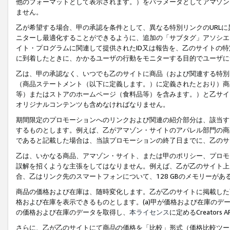
他のフォーマットとして表示されます。）をパラメータとしてアマゾン
ません。
乙が希望する場合、甲の承認を条件として、異なる特別リンクのURL
ニターし最適化することができるように、追加の「サブタグ」アソシエ
イト・プログラムに関連して提供されたID又は報告を、乙のサイトの
に到着したときに、かかるユーザの行動をモニターする目的でユーザに
乙は、甲の承認なく、いつでも乙のサイトに商品（および関連する特別
（商品ステートメント（以下に定義します。）に定義されたとおり）商
等）またはストアのホームページ（食料品等）を含みます。）と乙サイ
オリジナルコンテンツも含めなければなりません。
期間限定のプロモーションへのリンクおよび関連の紹介部分は、該当す
するものとします。例えば、乙がアマゾン・サイトのアパレル部門の商
であると記載した場合は、当該プロモーションの終了日までに、乙のサ
乙は、いかなる商品、アマゾン・サイト、または甲のポリシー、プロモ
誤解を招くような主張をしてはなりません。例えば、乙が乙のサイト上に
合、乙はリンク先のスマートフォンについて、128 GBのメモリーが
商品の価格および在庫は、随時変化します。乙が乙のサイトに掲載した
格および在庫を表示できるものとします。(a)甲が価格および在庫のデータを
の価格および在庫のデータを取得し、
本ライセンス
に定めるCreator
さらに、乙が乙のサイトにて商品の価格を「比較」形式（価格比較ツー