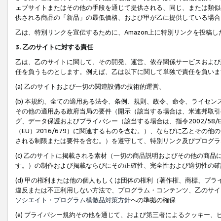
ェブサイトまたはその他の手段を通じて提供される、同じ、または類似
供される商品の「新品」の最低価格、および甲が乙に提供している場合
乙は、特別リンクを宣伝するために、Amazon上に特別リンクを投稿し
3. 乙のサイトに対する責任
乙は、乙のサイトに関して、その開発、運営、依存関係サービスおよび
任を負うものとします。例えば、乙は以下に関して単独で責任を負いま
(a) 乙のサイトおよび一切の関連設備の技術的運営、
(b) 本規約、全ての適用ある法令、条例、規則、政令、命令、ライセ
その他の適用ある政府当局の要件（開示（該当する場合は、米連邦取引
グ、データ保護およびプライバシー（該当する場合は、指令2002/58
（EU）2016/679）に関連するものを含む。）、ならびに乙とそ
される制限または要件を含む。）を遵守して、特別リンク及びプログラ
(c) 乙のサイトに掲載される素材（一切の商品説明およびその他の商
す。）の制作および掲載ならびにその正確性、完全性および適切性の確
(d) 甲の権利または他の個人もしくは団体の権利（著作権、商標、プ
違反または不正利用しない方法で、プログラム・コンテンツ、乙のサイ
ソシエイト・プログラム模倣品対策方針
への準拠の確保
(e) プライバシー規約その他を通じて、および第三者によるクッキー