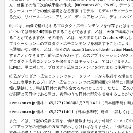
ん、修復その他二次的成果物の作成。(ii)Creators API、PA 
るソースコードその他の基礎となる要素（モデル、モデルパラメーター
るため、リバースエンジニアリング、ディスアセンブル、ディコンパイ
(h) 乙は、画像で構成されるプロダクト広告コンテンツを保存または
については最長24時間保存することができます。乙は、画像で構成さ
ることができますが、その場合、乙は、その後直ちに Creators AP
プリケーション上のプロダクト広告コンテンツを刷新することにより、
ら通知がない限り、乙は、個別のAmazon Standard Identification Nu
することができます。前記にかかわらず、乙のアプリケーションがクラ
プロダクト広告コンテンツを保存またはキャッシュしてはいけません。
以内に、甲に対して、プロダクト広告コンテンツを含むまたは使用する
(i) 乙がプロダクト広告コンテンツをデータフィードから取得する場合または
ン上に表示されるプロダクト広告コンテンツの刷新頻度が1時間に1回
報に隣接して、時刻/日付の表示を含めるものとします。ただし、乙の
び刷新と同日中である間は、表示のうち日付の部分を省略することがで
• Amazon.co.jp 価格： ¥3,277 (2008年1月7日 14:11（日本標準
• Amazon.co.jp 価格： ¥3,277 (14:11（日本標準時）時点 −詳しくは
また、乙は、下記の免責文言を、価格情報または入手可能性についての
ップアップその他類似の方法で表示しなければなりません。「価格およ
本商品の購入においては、購入の時点で（該当するアマゾン・サイト）