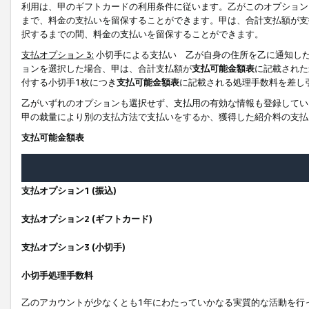
利用は、甲のギフトカードの利用条件に従います。乙がこのオプション
まで、料金の支払いを留保することができます。甲は、合計支払額が支
択するまでの間、料金の支払いを留保することができます。
支払オプション 3:
小切手による支払い 乙が自身の住所を乙に通知し
ョンを選択した場合、甲は、合計支払額が
支払可能金額表
に記載された
付する小切手1枚につき
支払可能金額表
に記載される処理手数料を差し
乙がいずれのオプションも選択せず、支払用の有効な情報も登録してい
甲の裁量により別の支払方法で支払いをするか、獲得した紹介料の支払
支払可能金額表
支払オプション1 (振込)
支払オプション2 (ギフトカード)
支払オプション3 (小切手)
小切手処理手数料
乙のアカウントが少なくとも1年にわたっていかなる実質的な活動を行