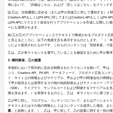
例において、「詳細はこちら」および「詳しくはこちら」をクリックす
(j) 乙は、仕様書類に定める（または甲が別途乙に対して通知する）
Creators APIもしくはPA APIに対してまたはCreators APIもしく
はPA APIにリクエスト送信を行うアプリケーションを作成し公開し
ーにも適用されます。
(k) 乙が乙のアプリケーション上でテキストで構成されるプロダクト
と見えるところに、以下の免責文言を表示するものとします。「［「本
ンにより提供されたものです。これらのコンテンツは「現状有姿」で提
乙は、乙が本ライセンスを遵守していることを確認するために甲が要求
3. 権利留保、乙の提案
本規約において明示的に定める制限されたライセンスを除いて、甲は、
ンツ、Creators API、PA API、データフィード、プロダクト
ト・サイト上の情報およびマテリアル、甲および甲の関連会社の商標お
て甲が提供または使用するその他の知的財産およびテクノロジー（アプ
（SDK）、ライブラリ、サンプルコードおよび関連するマテリアルを
権を含みます。）を留保するものとし、乙は、本ライセンスに基づきこ
乙が甲に対し、プログラム・コンテンツについて、またはアソシエイト
テキストまたはその他の情報もしくはコンテンツを提供した場合、また
案
」と総称します。）、乙は、甲に対して、乙の提案に関する一切の権