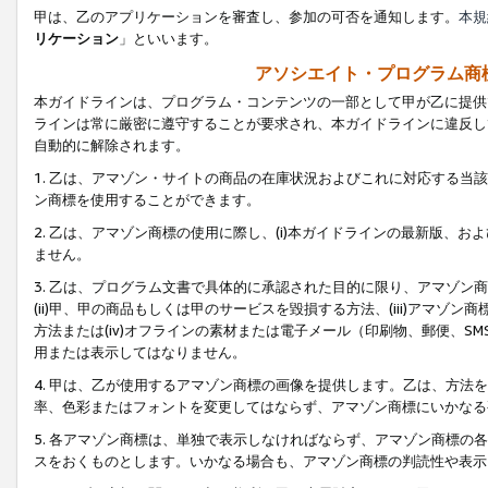
甲は、乙のアプリケーションを審査し、参加の可否を通知します。
本規
リケーション
」といいます。
アソシエイト・プログラム商
本ガイドラインは、プログラム・コンテンツの一部として甲が乙に提供
ラインは常に厳密に遵守することが要求され、本ガイドラインに違反し
自動的に解除されます。
1. 乙は、アマゾン・サイトの商品の在庫状況およびこれに対応する
ン商標を使用することができます。
2. 乙は、アマゾン商標の使用に際し、(i)本ガイドラインの最新版、およ
ません。
3. 乙は、プログラム文書で具体的に承認された目的に限り、アマゾン
(ii)甲、甲の商品もしくは甲のサービスを毀損する方法、(iii)アマ
方法または(iv)オフラインの素材または電子メール（印刷物、郵便、S
用または表示してはなりません。
4. 甲は、乙が使用するアマゾン商標の画像を提供します。乙は、方
率、色彩またはフォントを変更してはならず、アマゾン商標にいかなる
5. 各アマゾン商標は、単独で表示しなければならず、アマゾン商標
スをおくものとします。いかなる場合も、アマゾン商標の判読性や表示