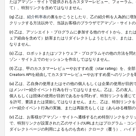
たはアマゾン・サイトで提供されるカスタマーレビュー、フォーラム、
て）、特別リンクを含めてはなりません。
(q) 乙は、
紹介料率表
の裏をかこうとしたり、乙の紹介料を人為的に増
クリックする方法以外で、当該お客様のブラウザでアマゾン・サイトの
(r) 乙は、アソシエイト・プログラムに参加する他のサイトから、ま
ェア経由を含めて）妨害またはリダイレクトしようとしたり、または、
なりません。
(s) 乙は、ロボットまたはソフトウェア・プログラムその他の方法を
ゾン・サイト上でのセッションを作出してはなりません。
(t) 乙は、甲のカスタマーレビューやおすすめ度（star rating
Creators APIを経由してカスタマーレビューやおすすめ度へのリンク
(u) 乙は、乙自身の使用またはその他の個人もしくは企業の使用が目
はメンバー紹介イベント行為を行ってはなりません。乙は、乙の友人、
個人もしくは団体の使用が目的であるかを問わず、特別リンクを通じて
を許可、要請または奨励してはなりません。また、乙は、特別リンクを
バー紹介イベント行為の実施、または再販売もしくは（あらゆる種類の
(v) 乙は、お客様がアマゾン・サイトへ遷移するため特別リンクをク
で、特別リンクが設置された乙のサイトのURLまたはプログラム・コ
ダイレクトページの利用によるものも含め）クローク（覆う）、ハイド