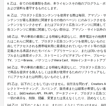
ii. 乙は、全ての仕様書類を含め、本ライセンスその他のプログラム
および資料を遵守するものとします。
iii. 乙は、プロダクト広告コンテンツを使用する際は毎回、アマゾ
ンテンツが最も直接的に関連するその他のページ）にのみリンクさせる
ンテンツをリンクさせず、またはプロダクト広告コンテンツに関連して
告コンテンツに密接に関連していない部分は、アマゾン・サイト以外の
(d) 乙は、甲の事前の書面による明確な承諾なしに、携帯電話その他
たはこれらに関連して、プロダクト広告コンテンツを使用しないものと
由してアクセスされる携帯端末用に最適化されていないサイト等の当該端
定義される承認されたモバイル・アプリケーション、または(3)いか
ブルまたは衛星ボックス、ストリーミングビデオプレイヤー、ブルーレイ
TV、ソニーBravia、パナソニックViera Cast、Vizioインター
(e) 乙は、甲の事前の書面による明確な承諾なしに、プロダクト広告
で商品を提供する個人もしくは企業が使用するためのソフトウェアもしくはその
ドにアクセスまたは利用しないものとします。
(f) 乙は、以下のことをしてはいけません。(i)方法を問わず、Creator
レクトマーケティング、スパミング、販売者または顧客が希望しない連
ること、(iii)Creators API、PA API、データフィード、プ
一切の表示を、削除、隠蔽、変更または見えなくしたり、読めなくした
(g) 乙は、以下のことをしたり、またはしようとしてはいけません。(