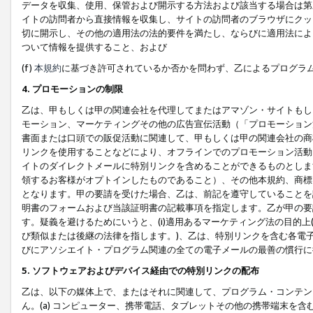
データを収集、使用、保管および開示する方法および該当する場合は第
イトの訪問者から直接情報を収集し、サイトの訪問者のブラウザにクッ
切に開示し、その他の適用法の法的要件を満たし、ならびに適用法によ
ついて情報を提供すること、および
(f)
本規約
に基づき許可されているか否かを問わず、乙によるプログラ
4. プロモーションの制限
乙は、甲もしくは甲の関連会社を代理してまたはアマゾン・サイトもし
モーション、マーケティングその他の広告宣伝活動（「プロモーション
書面または口頭での販促活動に関連して、甲もしくは甲の関連会社の商
リンクを使用することなどにより、オフラインでのプロモーション活動
イトのダイレクトメールに特別リンクを含めることができるものとしま
領するお客様がオプトインしたものであること）、その他本規約、商標
となります。甲の要請を受けた場合、乙は、前記を遵守していることを
明書のフォームおよび当該証明書の記載事項を指定します。乙が甲の要
す。疑義を避けるためにいうと、(i)適用あるマーケティング法の目的上(例
び類似または後継の法律を指します。)、乙は、特別リンクを含む各電子
びにアソシエイト・プログラム関連の全ての電子メールの最善の慣行に
5. ソフトウェアおよびデバイス経由での特別リンクの配布
乙は、以下の媒体上で、またはそれに関連して、プログラム・コンテン
ん。(a) コンピューター、携帯電話、タブレットその他の携帯端末を