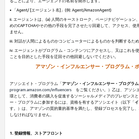
ることにより、エージェントの名前を開示します。
• 「Agent/ [エージェント名]」(例: Agent/AmazonAgent)
ii. エージェントは、(a) 人間のキーストローク、ページナビゲーシ
めのCAPTCHAやその他の手段を完了させたり回避して、アクセス、
ません。
iii. 対話が人間によるものかコンピューターによるものかを判断する
iv. エージェントがプログラム・コンテンツにアクセスし、又はこれ
ことを目的とした手段を迂回その他回避しないでください。
アマゾン・インフルエンサー・プログラム・
アソシエイト・プログラム「
アマゾン・インフルエンサー・プログラム
program.amazon.com/influencers
をご覧ください。）乙は、アソシエ
環として、消費者の購入を促進するソーシャルメディアのプレゼンスと
ー・プログラムに参加するには、資格を有するアソシエイト（以下「
イ
す。）は、アマゾンの質的量的基準を満たし、登録プロセスを完了し、
しなければなりません。
1.
登録情報、ストアフロント