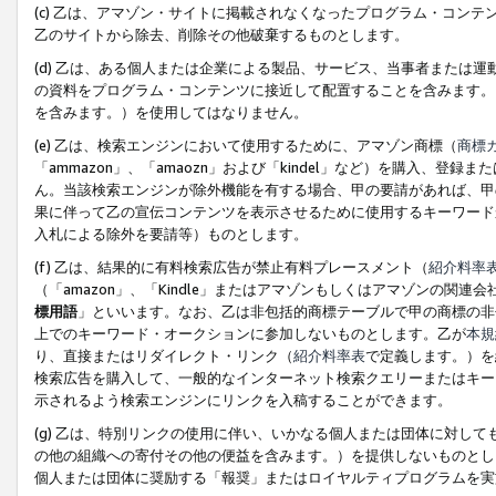
(c) 乙は、アマゾン・サイトに掲載されなくなったプログラム・コン
乙のサイトから除去、削除その他破棄するものとします。
(d) 乙は、ある個人または企業による製品、サービス、当事者または
の資料をプログラム・コンテンツに接近して配置することを含みます。
を含みます。）を使用してはなりません。
(e) 乙は、検索エンジンにおいて使用するために、アマゾン商標（
商標
「ammazon」、「amaozn」および「kindel」など）を購入
ん。当該検索エンジンが除外機能を有する場合、甲の要請があれば、甲
果に伴って乙の宣伝コンテンツを表示させるために使用するキーワード
入札による除外を要請等）ものとします。
(f) 乙は、結果的に有料検索広告が禁止有料プレースメント（
紹介料率
（「amazon」、「Kindle」またはアマゾンもしくはアマゾンの
標用語
」といいます。なお、乙は非包括的商標テーブルで甲の商標の非
上でのキーワード・オークションに参加しないものとします。乙が
本規
り、直接またはリダイレクト・リンク（
紹介料率表
で定義します。）を
検索広告を購入して、一般的なインターネット検索クエリーまたはキー
示されるよう検索エンジンにリンクを入稿することができます。
(g) 乙は、特別リンクの使用に伴い、いかなる個人または団体に対し
の他の組織への寄付その他の便益を含みます。）を提供しないものとし
個人または団体に奨励する「報奨」またはロイヤルティプログラムを実