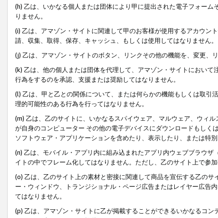
(h) 乙は、いかなる個人または団体により甲に提出された電子フォー
りません。
(i) 乙は、アマゾン・サイトに関連して甲のお客様が使用するアカウ
請、収集、取得、保存、キャッシュ、もしくは使用してはなりません。
(j) 乙は、アマゾン・サイトのボタン、リンクその他の機能を、変更
(k) 乙は、他の個人または団体を代理して、アマゾン・サイトにおい
行為をするのを承認、支援または奨励してはなりません。
(l) 乙は、甲と乙との関係について、または何らかの機能もしくは取
理的可能性のある行為を行ってはなりません。
(m) 乙は、乙のサイトに、いかなるスパイウェア、マルウェア、ウィ
が自身のコンピューター その他の電子デバイスにダウンロードもしく
ソフトウェア・アプリケーションを含めたり、表示したり、または特別
(n) 乙は、モバイル・アプリ内に組み込まれたアプリ内ウェブブラウザ
イトの中でフレーム化してはなりません。ただし、乙のサイト上で参加
(o) 乙は、乙のサイト上の素材と密接に関連して商品を宣伝する乙の
ー・ウィンドウ、トランジショナル・ページ広告またはレイヤー広告内
てはなりません。
(p) 乙は、アマゾン・サイトに乙が掲載することができるいかなるコ