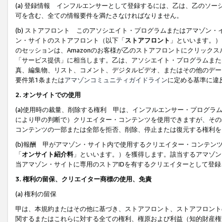
(a) 登録情報 インフルエンサーとして登録するには、乙は、乙のソ
可を含む、全ての情報要件を満たさなければなりません。
(b) ストアフロント このアソシエイト・プログラムまたはアマゾン
ン・サイトのストアフロント（以下「
ストアフロント
」といいます。）
のセッションは、Amazonのお客様が乙のストアフロントにクリック
「サービス提供」に相当します。乙は、アソシエイト・プログラムまた
真、編集物、リスト、コメント、デジタルビデオ、またはその他のデー
要件第1条または
アマゾンコミュニティガイドライン
に定める基準に違
2.
オンサイトでの使用
(a)使用時の裁量、削除する権利 甲は、インフルエンサー・プログラ
により甲の判断で）クリエイター・コンテンツを使用できますが、その
コンテンツの一部または全部を拒否、削除、停止または復元する権利を
(b)報酬 甲がアマゾン・サイト内で使用するクリエイター・コンテン
「
オンサイト紹介料
」といいます。）を獲得します。該当するアマゾン
当アマゾン・サイトに専用のストアIDを有するクリエイターとして登
3.
権利の留保、クリエイター商標の使用、免責
(a) 権利の留保
甲は、本規約またはその他に基づき、ストアフロント、ストアフロント
関するまたはこれらに対する全ての権利、権原および利益（知的財産権