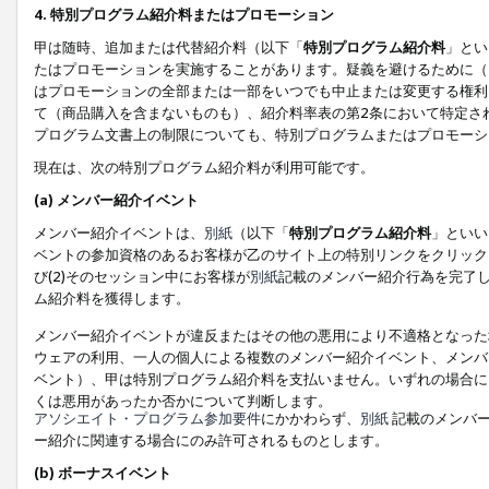
4. 特別プログラム紹介料またはプロモーション
甲は随時、追加または代替紹介料（以下「
特別プログラム紹介料
」とい
たはプロモーションを実施することがあります。疑義を避けるために（
はプロモーションの全部または一部をいつでも中止または変更する権利
て（商品購入を含まないものも）、紹介料率表の第2条において特定さ
プログラム文書上の制限についても、特別プログラムまたはプロモーシ
現在は、次の特別プログラム紹介料が利用可能です。
(a) メンバー紹介イベント
メンバー紹介イベントは、
別紙
（以下「
特別プログラム紹介料
」といい
ベントの参加資格のあるお客様が乙のサイト上の特別リンクをクリック
び(2)そのセッション中にお客様が
別紙
記載のメンバー紹介行為を完了
ム紹介料を獲得します。
メンバー紹介イベントが違反またはその他の悪用により不適格となった
ウェアの利用、一人の個人による複数のメンバー紹介イベント、メンバ
ベント）、甲は特別プログラム紹介料を支払いません。いずれの場合に
くは悪用があったか否かについて判断します。
アソシエイト・プログラム参加要件
にかかわらず、
別紙
記載のメンバー
ー紹介に関連する場合にのみ許可されるものとします。
(b) ボーナスイベント