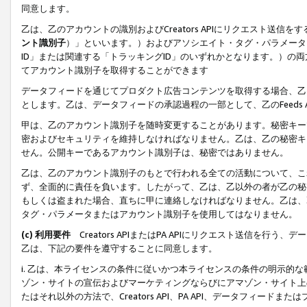
同意します。
乙は、乙のアカウントの識別およびCreators APIにリクエスト送
ント識別子
）」といいます。）およびアソシエイト・タグ・パラメータ（
ID」または関連する「トラッキングID」のいずれかとなります。）の両方
てアカウント識別子を取得することができます
データフィードを通じてプロダクト広告コンテンツを取得する場合、乙は、Cre
とします。乙は、データフィードの承認過程の一部として、乙のFeeds
甲は、乙のアカウント識別子を随時変更することがあります。秘密キー
密およびセキュリティを維持しなければなりません。乙は、乙の秘密キ
せん。公開キーであるアカウント識別子は、秘密ではありません。
乙は、乙のアカウント識別子のもとで行われる全ての活動について、こ
ず、全面的に責任を負います。したがって、乙は、乙以外の者が乙の秘
もしくは盗まれた場合、直ちに甲に連絡しなければなりません。乙は、
タグ・パラメータまたはアカウント識別子を使用してはなりません。
(c) 利用要件
Creators APIまたはPA APIにリクエスト送信を
乙は、下記の要件を遵守することに同意します。
i. 乙は、本ライセンスの条件に従いかつ本ライセンスの条件の明示的
ゾン・サイトの宣伝およびマーケティングならびにアマゾン・サイト上
たはそれ以外の方法で、Creators API、PA API、データフィー