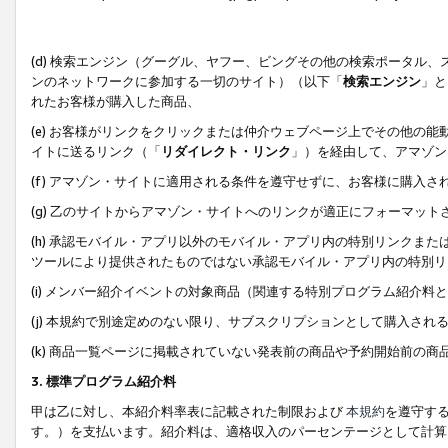
(d) 検索エンジン（グーグル、ヤフー、ビングその他の検索ポータル
ンのネットワークに参加する一切のサイト）（以下「
検索エンジン
」と
れたお客様が購入した商品、
(e) お客様がリンクをクリックまたは仲介ウェブページ上でその他の
イトに送るリンク（「
リダイレクト・リンク
」）を経由して、アマゾン
(f) アマゾン・サイトに適用される条件を遵守せずに、お客様に購入さ
(g) 乙のサイトからアマゾン・サイトへのリンクが適正にフォーマッ
(h) 承認モバイル・アプリ以外のモバイル・アプリ内の特別リンクまたはC
ツールにより提供されたものではない承認モバイル・アプリ内の特別リ
(i) メンバー紹介イベントの対象商品（関連する特別プログラム紹介料と
(j) 本規約で別途定めのない限り、サブスクリプションとして購入され
(k) 商品一覧ページに掲載されていない発表前の商品や予約開始前の商
3. 標準プログラム紹介料
甲は乙に対し、本紹介料率表に記載された制限および
本規約
を遵守す
す。）を支払います。紹介料は、適格収入のパーセンテージとして計算