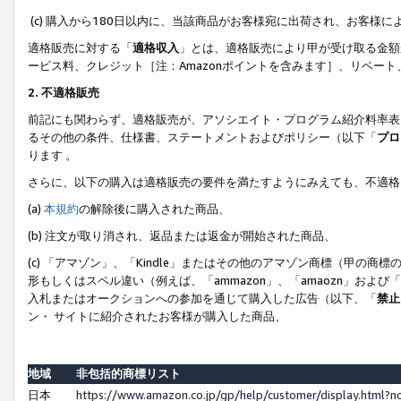
(c) 購入から180日以内に、当該商品がお客様宛に出荷され、お客
適格販売に対する「
適格収入
」とは、適格販売により甲が受け取る金額
ービス料、クレジット［注：Amazonポイントを含みます］、リベー
2. 不適格販売
前記にも関わらず、適格販売が、アソシエイト・プログラム紹介料率表
るその他の条件、仕様書、ステートメントおよびポリシー（以下「
プロ
ります 。
さらに、以下の購入は適格販売の要件を満たすようにみえても、不適格
(a)
本規約
の解除後に購入された商品、
(b) 注文が取り消され、返品または返金が開始された商品、
(c) 「アマゾン」、「Kindle」またはその他のアマゾン商標（甲
形もしくはスペル違い（例えば、「ammazon」、「amaozn」およ
入札またはオークションへの参加を通じて購入した広告（以下、「
禁止
ン・ サイトに紹介されたお客様が購入した商品、
地域
非包括的商標リスト
日本
https://www.amazon.co.jp/gp/help/customer/display.html