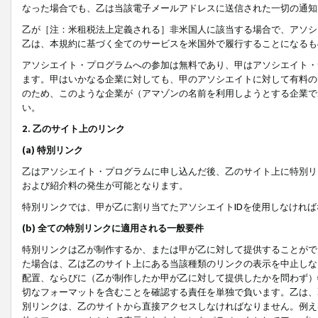
なった場合でも、乙は当該電子メールアドレスに送信された一切の通知
乙が［注：米租税法上定義される］非米国人に該当する場合で、アソシ
乙は、本規約に基づく全てのサービスを米国外で履行することになるも
アソシエイト・プログラムへの参加は無料であり、甲はアソシエイト・
ます。甲はいかなる企業に対しても、甲のアソシエイトに対して有料の
のため、このような企業が（アマゾンの名前を利用しようとする企業で
い。
2. 乙のサイト上のリンク
(a) 特別リンク
乙はアソシエイト・プログラムに申し込んだ後、乙のサイト上に特別リ
および紹介料の発生が可能となります。
特別リンクでは、甲が乙に割り当てたアソシエイトIDを使用しなけれ
(b) 全ての特別リンクに適用される一般要件
特別リンクは乙が制作するか、または甲が乙に対して提供することがで
た場合は、乙は乙のサイト上にある当該種類のリンクの表示を中止しな
配置、ならびに（乙が制作したか甲が乙に対して提供したかを問わず）
切なフォーマットを含むことを確認する責任を単独で負います。乙は、
別リンクは、乙のサイトから直接アクセスしなければなりません。例えば、