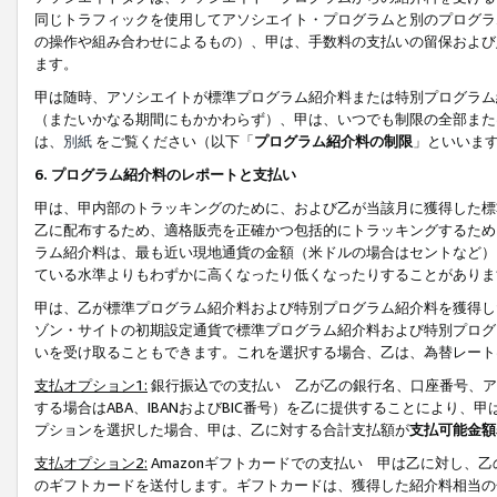
同じトラフィックを使用してアソシエイト・プログラムと別のプログラ
の操作や組み合わせによるもの）、甲は、手数料の支払いの留保および
ます。
甲は随時、アソシエイトが標準プログラム紹介料または特別プログラム
（またいかなる期間にもかかわらず）、甲は、いつでも制限の全部また
は、
別紙
をご覧ください（以下「
プログラム紹介料の制限
」といいま
6. プログラム紹介料のレポートと支払い
甲は、甲内部のトラッキングのために、および乙が当該月に獲得した標
乙に配布するため、適格販売を正確かつ包括的にトラッキングするため
ラム紹介料は、最も近い現地通貨の金額（米ドルの場合はセントなど）
ている水準よりもわずかに高くなったり低くなったりすることがありま
甲は、乙が標準プログラム紹介料および特別プログラム紹介料を獲得し
ゾン・サイトの初期設定通貨で標準プログラム紹介料および特別プログ
いを受け取ることもできます。これを選択する場合、乙は、為替レート
支払オプション1:
銀行振込での支払い 乙が乙の銀行名、口座番号、ア
する場合はABA、IBANおよびBIC番号）を乙に提供することにより
プションを選択した場合、甲は、乙に対する合計支払額が
支払可能金額
支払オプション2:
Amazonギフトカードでの支払い 甲は乙に対し、
のギフトカードを送付します。ギフトカードは、獲得した紹介料相当の