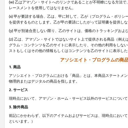
(w) 乙はアマゾン・サイトへのリンクであることが不明瞭になる方法
レースメントを使用してはなりません。
(x) 甲が要請する場合、乙は、甲に対して、乙が（プログラム・ポリ
を提供するものとします。乙が甲の要請にしたがって証明書を提供しな
(y) 甲が別途合意しない限り、乙のサイトは、価格のトラッキングお
(z) 乙は、アマゾン・サイトではないサイト上で提供される商品（例
グラム・コンテンツを乙のサイトに表示したり、その他の利用をしない
ストもしくはその他の情報もしくはコンテンツを乙のサイトに表示した
アソシエイト・プログラムの商
1. 商品
アソシエイト・プログラムにおける「商品」とは、本商品ステートメン
物理的またはデジタルの商品を指します。
2. サービス
現時点において、アマゾン・ホーム・サービス以外のサービスについて
3. 除外商品
前記にかかわらず、以下のアイテムおよびサービスは、現時点において
といいます。）