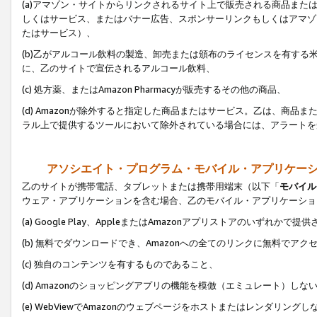
(a)アマゾン・サイトからリンクされるサイト上で販売される商品またはサ
しくはサービス、またはバナー広告、スポンサーリンクもしくはアマゾ
たはサービス）、
(b)乙がアルコール飲料の製造、卸売または頒布のライセンスを有す
に、乙のサイトで宣伝されるアルコール飲料、
(c) 処方薬、またはAmazon Pharmacyが販売するその他の商品、
(d) Amazonが除外すると指定した商品またはサービス。乙は、商品また
ラル上で提供するツールにおいて除外されている場合には、アラートを
アソシエイト・プログラム・モバイル・アプリケー
乙のサイトが携帯電話、タブレットまたは携帯用端末（以下「
モバイル
ウェア・アプリケーションを含む場合、乙のモバイル・アプリケーショ
(a) Google Play、AppleまたはAmazonアプリストアのいずれかで
(b) 無料でダウンロードでき、Amazonへの全てのリンクに無料でアク
(c) 独自のコンテンツを有するものであること、
(d) Amazonのショッピングアプリの機能を模倣（エミュレート）しな
(e) WebViewでAmazonのウェブページをホストまたはレンダリング