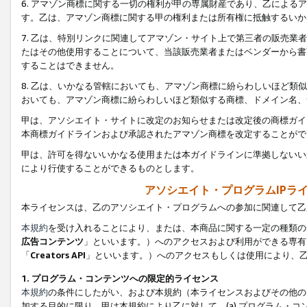
6. アマゾン商標に関する一切の権利が甲の専属財産であり、乙によ
す。乙は、アマゾン商標に関する甲の権利または所有権に抵触するいか
7. 乙は、特別リンクに関連してアマゾン・サイト上で第三者の販売
たはその他使用することについて、当該販売業者またはベンダーから書
することはできません。
8. 乙は、いかなる管轄においても、アマゾン商標に紛らわしいほど
おいても、アマゾン商標に紛らわしいほど類似する商標、ドメイン名、
甲は、アソシエイト・サイトに改定のお知らせまたは改定後の商標ガイ
本商標ガイドラインおよび承認されたアマゾン商標を改定することがで
甲は、許可を得ないいかなる使用または本ガイドラインに準拠しないい
により行使することができるものとします。
アソシエイト・プログラムIPラ
本ライセンスは、乙のアソシエイト・プログラムへの参加に関連して乙
本規約
を受け入れることにより、または、本商品に関する一定の種類の
広告コンテンツ
」といいます。）へのアクセスおよび利用ができる専有
「
Creators API
」といいます。）へのアクセスもしくは使用により、
1. プログラム・コンテンツへの限定的ライセンス
本規約
の条件にしたがい、および本規約（本ライセンスおよびその他の
加する目的に限り、甲は本規約により乙に対して、(a) プログラム・コ