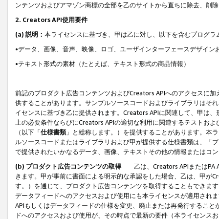
ンテンツおよびアマゾン商標の全部を乙のサイトから直ちに除去、削除
2. Creators API使用要件
(a) 説明：
本ライセンスに基づき、甲は乙に対し、以下を含むプログラ
•データ、画像、音声、映像、ロゴ、ユーザインターフェースデザイン
•テキスト形式の素材（たとえば、テキスト形式の商品情報）
前記のプロダクト広告コンテンツおよびCreators APIへのアクセスに
供することがあります。サンプルソースコードおよびライブラリはそれ
イセンスに基づき乙に提供されます。Creators APIに関連して
上の必要条件ならびにCreators APIの適切な利用に関連するテ
（以下「
仕様書類
」と総称します。）を提供することがあります。本ラ
ルソースコードまたはライブラリおよび甲が提供する仕様書類は、「プ
で提供されたいかなるデータ、画像、テキストその他の情報またはコン
(b) プロダクト広告コンテンツの取得
乙は、Creators APIま
きます。甲が事前に書面による明示的な承認をした場合、乙は、甲がCreator
す。）を通じて、プロダクト広告コンテンツを取得することもできます
データフィードへのアクセスおよび使用にも本ライセンスが適用されます。乙は
APIもしくはデータフィードの仕様を変更、廃止または再発行することがで
ドへのアクセスおよび使用が、その時点で最新の要件（本ライセンスお