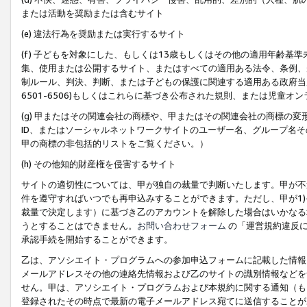
または活動を奨励または含むサイト
(e) 違法行為を奨励または実行するサイト
(f) 子どもを対象にした、もしくは13歳もしくはその他の適用年齢
集、使用または公開するサイト、またはすべての適用ある法令、条例、
制ルール、判決、判断、または子どもの保護に関連する適用ある政府当局の要
6501-6506)もしくはこれらに基づき公布された規則、または児童オ
(g) 甲またはその関連会社の商標や、甲またはその関連会社の商標の
ID、またはソーシャルネットワークサイトのユーザー名、グループ名
甲の商標の非包括的リストをご覧ください。）
(h) その他知的財産権を侵害するサイト
サイトの適切性については、甲が独自の裁量で判断いたします。甲が不
件を遵守すればいつでも再申込みすることができます。ただし、甲が1)
裁量で決定します）に基づき乙のアカウントを解除した場合はいかなる
うとすることはできません。
お問い合わせフォーム
の「運営規約違反に
承認手続を開始することができます。
乙は、アソシエイト・プログラムへの参加申込フォームに記載した情報
メールアドレスその他の連絡先情報および乙のサイトの識別情報などを
せん。甲は、アソシエイト・プログラムおよび本規約に関する通知（も
登録されたその時点で最新の電子メールアドレス宛てに送信することが