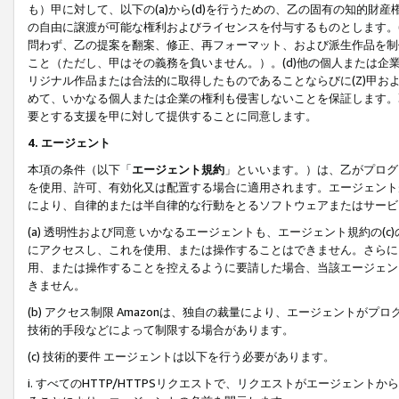
も）甲に対して、以下の(a)から(d)を行うための、乙の固有の知的
の自由に譲渡が可能な権利およびライセンスを付与するものとします。(
問わず、乙の提案を翻案、修正、再フォーマット、および派生作品を制
こと（ただし、甲はその義務を負いません。）。(d)他の個人または企
リジナル作品または合法的に取得したものであることならびに(Z)甲
めて、いかなる個人または企業の権利も侵害しないことを保証します。
要とする支援を甲に対して提供することに同意します。
4. エージェント
本項の条件（以下「
エージェント規約
」といいます。）は、乙がプログ
を使用、許可、有効化又は配置する場合に適用されます。エージェント
により、自律的または半自律的な行動をとるソフトウェアまたはサービ
(a) 透明性および同意 いかなるエージェントも、エージェント規約の
にアクセスし、これを使用、または操作することはできません。さらに、
用、または操作することを控えるように要請した場合、当該エージェン
きません。
(b) アクセス制限 Amazonは、独自の裁量により、エージェント
技術的手段などによって制限する場合があります。
(c) 技術的要件 エージェントは以下を行う必要があります。
i. すべてのHTTP/HTTPSリクエストで、リクエストがエージェ