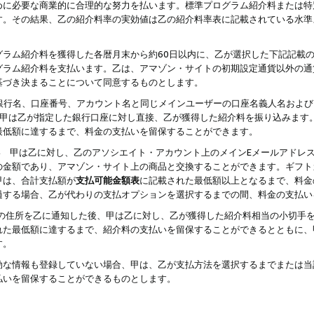
めに必要な商業的に合理的な努力を払います。標準プログラム紹介料または特
す。その結果、乙の紹介料率の実効値は乙の紹介料率表に記載されている水準
グラム紹介料を獲得した各暦月末から約60日以内に、乙が選択した下記記載
グラム紹介料を支払います。乙は、アマゾン・サイトの初期設定通貨以外の通
基づき決まることについて同意するものとします。
行名、口座番号、アカウント名と同じメインユーザーの口座名義人名および
より、甲は乙が指定した銀行口座に対し直接、乙が獲得した紹介料を振り込みま
最低額に達するまで、料金の支払いを留保することができます。
払い 甲は乙に対し、乙のアソシエイト・アカウント上のメインEメールアドレ
の金額であり、アマゾン・サイト上の商品と交換することができます。ギフト
甲は、合計支払額が
支払可能金額表
に記載された最低額以上となるまで、料金
過する場合、乙が代わりの支払オプションを選択するまでの間、料金の支払い
の住所を乙に通知した後、甲は乙に対し、乙が獲得した紹介料相当の小切手
れた最低額に達するまで、紹介料の支払いを留保することができるとともに、
す。
効な情報も登録していない場合、甲は、乙が支払方法を選択するまでまたは当
払いを留保することができるものとします。