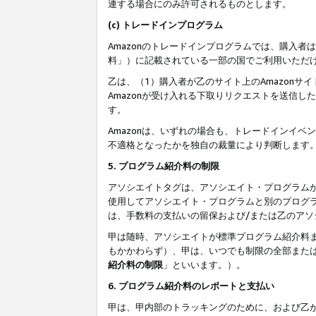
連する場合にのみ許可されるものとします。
(c) トレードインプログラム
Amazonのトレードインプログラムでは、購入者
料」）に記載されている一部の国でご利用いただ
乙は、（1）購入者が乙のサイト上のAmazon
Amazonが受け入れる下取りリクエストを送信し
す。
Amazonは、いずれの場合も、トレードインイベ
不適格となったかを独自の裁量により判断します
5. プログラム紹介料の制限
アソシエイトタグは、アソシエイト・プログラム
使用してアソシエイト・プログラムと別のプログ
は、手数料の支払いの留保および/または乙のア
甲は随時、アソシエイトが標準プログラム紹介料
もかかわらず）、甲は、いつでも制限の全部また
紹介料の制限
」といいます。）。
6. プログラム紹介料のレポートと支払い
甲は、甲内部のトラッキングのために、および乙