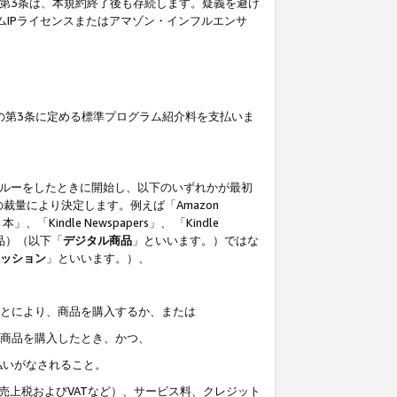
の第3条は、本規約終了後も存続します。疑義を避け
ムIPライセンスまたはアマゾン・インフルエンサ
の第3条に定める標準プログラム紹介料を支払いま
スルーをしたときに開始し、以下のいずれかが最初
裁量により決定します。例えば「Amazon
」、「Kindle Newspapers」、 「Kindle
は商品）（以下「
デジタル商品
」といいます。）ではな
ッション
」といいます。）、
ことにより、商品を購入するか、または
該商品を購入したとき、かつ、
払いがなされること。
売上税およびVATなど）、サービス料、クレジット