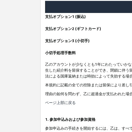
支払オプション1 (振込)
支払オプション2 (ギフトカード)
支払オプション3 (小切手)
小切手処理手数料
乙のアカウントが少なくとも1年にわたっていか
生した紹介料を留保することができ、閉鎖に伴う
法による国庫返納または時効によって失効する場
本規約に記載の全ての控除または留保により差し
理由の如何を問わず、乙に超過金が支払われた場
ページ上部に戻る
1. 参加申込みおよび参加資格
参加申込みの手続きを開始するには、乙は、すべ