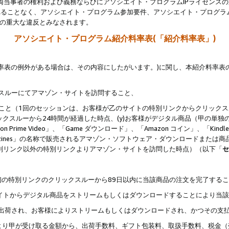
両当事者の権利および義務ならびにアソシエイト・プログラムIPライセンス
されることなく、アソシエイト・プログラム参加要件、アソシエイト・プログラ
約の重大な違反とみなされます。
アソシエイト・プログラム紹介料率表(「紹介料率表」)
料率表の例外がある場合は、その内容にしたがいます。)に関し、本紹介料率表
クスルーにてアマゾン・サイトを訪問すること、
じること（1回のセッションは、お客様が乙のサイトの特別リンクからクリック
ックスルーから24時間が経過した時点、(y)お客様がデジタル商品（甲の単独の
zon Prime Video」、「Game ダウンロード」、「Amazon コイン」、「Kindle 本
ndle Magazines」の名称で販売されるアマゾン・ソフトウェア・ダウンロードまた
特別リンク以外の特別リンクよりアマゾン・サイトを訪問した時点）（以下「
セ
、
、最初の特別リンクのクリックスルーから89日以内に当該商品の注文を完了する
ン・サイトからデジタル商品をストリームもしくはダウンロードすることにより当
様宛に出荷され、お客様によりストリームもしくはダウンロードされ、かつその支
より甲が受け取る金額から、出荷手数料、ギフト包装料、取扱手数料、税金（