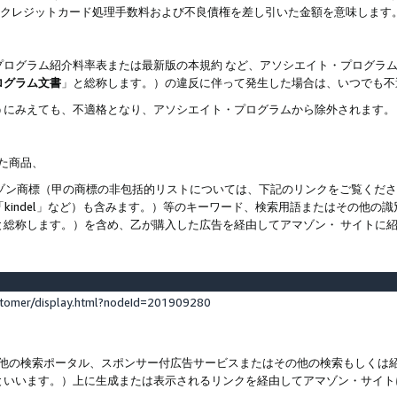
ト、クレジットカード処理手数料および不良債権を差し引いた金額を意味します
プログラム紹介料率表または最新版の本規約 など、アソシエイト・プログラ
ログラム文書
」と総称します。）の違反に伴って発生した場合は、いつでも不
うにみえても、不適格となり、アソシエイト・プログラムから除外されます。
れた商品、
他のアマゾン商標（甲の商標の非包括的リストについては、下記のリンクをご覧く
よび「kindel」など）も含みます。）等のキーワード、検索用語またはその
と総称します。）を含め、乙が購入した広告を経由してアマゾン・ サイトに
stomer/display.html?nodeId=201909280
その他の検索ポータル、スポンサー付広告サービスまたはその他の検索もしく
といいます。）上に生成または表示されるリンクを経由してアマゾン・サイト