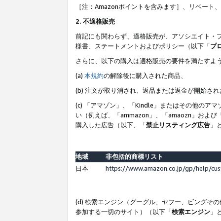
［注：Amazonポイントを含みます］、リベー
2. 不適格販売
前記にも関わらず、適格販売が、アソシエイト・
様書、ステートメントおよびポリシー（以下「
プ
さらに、以下の購入は適格販売の要件を満たすよ
(a)
本規約
の解除後に購入された商品、
(b) 注文が取り消され、返品または返金が開始さ
(c) 「アマゾン」、「Kindle」またはその
い（例えば、「ammazon」、「amaozn」お
購入した広告（以下、「
禁止リスティング広告
」
地域
非包括的商標リスト
日本
https://www.amazon.co.jp/gp/help/cu
(d) 検索エンジン（グーグル、ヤフー、ビング
参加する一切のサイト）（以下「
検索エンジン
」