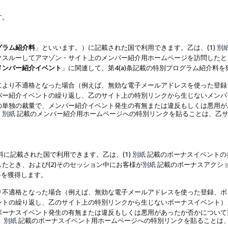
す。
グラム紹介料
」といいます。）に記載された国で利用できます。乙は、(1)
別
スルーしてアマゾン・サイト上のメンバー紹介用ホームページを訪問したとき
メンバー紹介イベント
」に関連して、第4(a)条記載の特別プログラム紹介料
により不適格となった場合（例えば、無効な電子メールアドレスを使った登録
バー紹介イベントの繰り返し、乙のサイト上の特別リンクから生じないメンバ
の単独の裁量で、メンバー紹介イベント発生の有無または違反もしくは悪用が
、
別紙
記載のメンバー紹介用ホームページへの特別リンクを貼ることは、乙サ
に記載された国で利用できます。乙は、(1)
別紙
記載のボーナスイベントの
たとき、および(2)そのセッション中にお客様が
別紙
記載のボーナスアクシ
料を獲得します。
り不適格となった場合（例えば、無効な電子メールアドレスを使った登録、ボ
ントの繰り返し、乙のサイト上の特別リンクから生じないボーナスイベント）
ボーナスイベント発生の有無または違反もしくは悪用があったか否かについて
、
別紙
記載のボーナスイベント用ホームページへの特別リンクを貼ることは