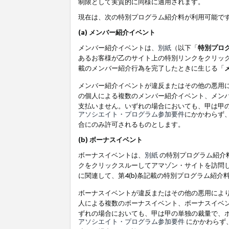
制限として実質的に同様に適用されます。
現在は、次の特別プログラム紹介料が利用可能で
(a) メンバー紹介イベント
メンバー紹介イベントは、
別紙
（以下「
特別プロ
あるお客様が乙のサイト上の特別リンクをクリック
載のメンバー紹介行為を完了したときに生じる「
メンバー紹介イベントが違反またはその他の悪用
の個人による複数のメンバー紹介イベント、メン
支払いません。いずれの場合においても、甲は甲
アソシエイト・プログラム参加要件
にかかわらず
合にのみ許可されるものとします。
(b) ボーナスイベント
ボーナスイベントは、
別紙
の特別プログラム紹介料
クをクリックスルーしてアマゾン・サイトを訪問し
に関連して、第4(b)条記載の特別プログラム紹介
ボーナスイベントが違反またはその他の悪用によ
人による複数のボーナスイベント、ボーナスイベ
ずれの場合においても、甲は甲の単独の裁量で、
アソシエイト・プログラム参加要件
にかかわらず