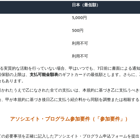
日本（最低額）
5,000円
500円
利用不可
利用不可
なる実質的な活動を行っていない場合、甲はいつでも、7日前に書面による通
留保額の上限は、
支払可能金額表
のギフトカードの最低額とします。さらに、
合もあります。
引かれたうえで乙になされた全ての支払いは、本規約に基づき乙に支払うべき
合、甲が本規約に基づき後日乙に支払う紹介料から同額を調整または相殺する
アソシエイト・プログラム参加要件（「参加要件」）
ての必要事項を正確に記入したアソシエイト・プログラム申込フォームを提出