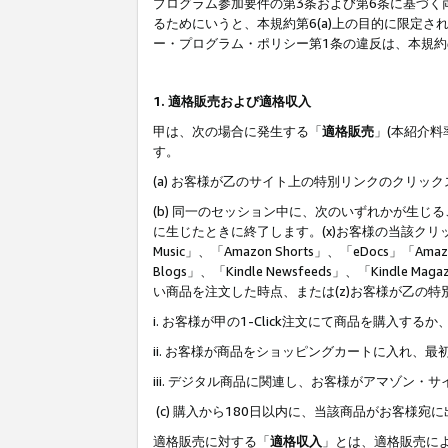
プログラム参加要件の第3条および第6条に基づく
るためにいうと、本規約第6(a)上の目的に限定
ー・プログラム・ポリシー第1条の違反は、本規
1. 適格販売および適格収入
甲は、次の場合に発生する「
適格販売
」(本紹介
す。
(a) お客様が乙のサイト上の特別リンクのクリッ
(b) 同一のセッション中に、次のいずれかが生
に生じたときに終了します。(x)お客様の当該クリ
Music」、「Amazon Shorts」、「eDocs」「Ama
Blogs」、「Kindle Newsfeeds」、「Ki
い商品を注文した時点、または(z)お客様が乙の
i. お客様が甲の1-Click注文にて商品を購入するか
ii. お客様が商品をショッピングカートに入れ
iii. デジタル商品に関連し、お客様がアマゾ
(c) 購入から180日以内に、当該商品がお客
適格販売に対する「
適格収入
」とは、適格販売に