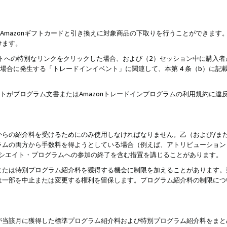
はAmazonギフトカードと引き換えに対象商品の下取りを行うことができま
けます。
サイトへの特別なリンクをクリックした場合、および（2）セッション中に購入
た場合に発生する「トレードインイベント」に関連して、本第 4 条（b）に
ントがプログラム文書またはAmazonトレードインプログラムの利用規約に
。
からの紹介料を受けるためにのみ使用しなければなりません。乙（および/ま
ラムの両方から手数料を得ようとしている場合（例えば、アトリビューション
ソシエイト・プログラムへの参加の終了を含む措置を講じることがあります。
または特別プログラム紹介料を獲得する機会に制限を加えることがあります。
は一部を中止または変更する権利を留保します。プログラム紹介料の制限につ
が当該月に獲得した標準プログラム紹介料および特別プログラム紹介料をまと