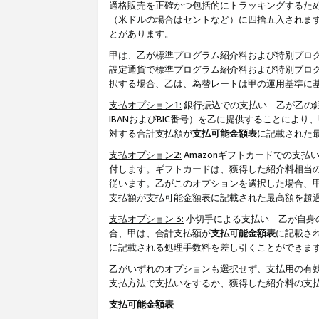
適格販売を正確かつ包括的にトラッキングするた
（米ドルの場合はセントなど）に四捨五入されま
とがあります。
甲は、乙が標準プログラム紹介料および特別プロ
設定通貨で標準プログラム紹介料および特別プロ
択する場合、乙は、為替レートは甲の運用基準に
支払オプション1:
銀行振込での支払い 乙が乙の銀
IBANおよびBIC番号）を乙に提供することに
対する合計支払額が
支払可能金額表
に記載された
支払オプション2:
Amazonギフトカードでの支
付します。ギフトカードは、獲得した紹介料相当
従います。乙がこのオプションを選択した場合、
支払額が支払可能金額表に記載された最高額を超
支払オプション 3:
小切手による支払い 乙が自身
合、甲は、合計支払額が
支払可能金額表
に記載さ
に記載される処理手数料を差し引くことができま
乙がいずれのオプションも選択せず、支払用の有
支払方法で支払いをするか、獲得した紹介料の支
支払可能金額表