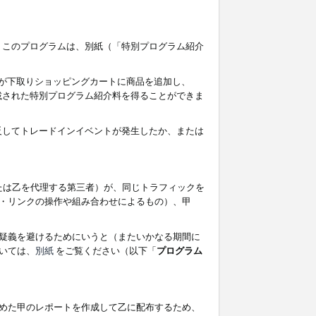
す。このプログラムは、別紙（「特別プログラム紹介
者が下取りショッピングカートに商品を追加し、
記載された特別プログラム紹介料を得ることができま
違反してトレードインイベントが発生したか、または
たは乙を代理する第三者）が、同じトラフィックを
・リンクの操作や組み合わせによるもの）、甲
疑義を避けるためにいうと（またいかなる期間に
いては、
別紙
をご覧ください（以下「
プログラム
めた甲のレポートを作成して乙に配布するため、