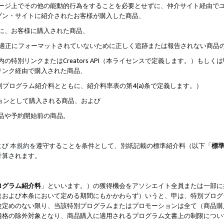
ブページ上でその他の能動的行為をすることを必要とせずに、仲介サイト経由で
ゾン・サイトに紹介されたお客様が購入した商品、
ずに、お客様に購入された商品、
クが適正にフォーマットされていないために正しく追跡または報告されない商品
内の特別リンクまたはCreators API（本ライセンスで定義します。）も
リンク経由で購入された商品、
特別プログラム紹介料とともに、紹介料率表の第4(a)条で定義します。）
ションとして購入される商品、および
商品や予約開始前の商品。
よび
本規約
を遵守することを条件として、
別紙
記載の標準紹介料（以下「
標
計算されます。
ログラム紹介料
」といいます。）の獲得機会をアソシエイト全員または一部に
（および本条において定める期間にもかかわらず）いうと、甲は、特別プログ
途定めのない限り、当該特別プログラムまたはプロモーションは全て（商品購
適格の除外対象となり、商品購入に適用されるプログラム文書上の制限につい