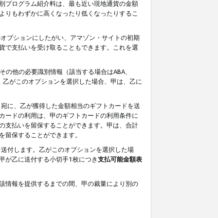
別プログラム紹介料は、最も近い現地通貨の金額
よりもわずかに高くなったり低くなったりするこ
のオプションにしたがい、アマゾン・サイトの初期
貨で支払いを受け取ることもできます。これを選
その他の必要識別情報（該当する場合はABA、
す。乙がこのオプションを選択した場合、甲は、乙に
ス宛に、乙が獲得した金額相当のギフトカードを送
カードの利用は、甲のギフトカードの利用条件に
の支払いを留保することができます。甲は、合計
を留保することができます。
を送付します。乙がこのオプションを選択した場
甲が乙に送付する小切手1枚につき
支払可能金額表
該情報を提供するまでの間、甲の裁量により別の