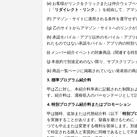
(e) お客様がリンクをクリックまたは仲介ウェ
（「
リダイレクト・リンク
」）を経由して、アマ
(f) アマゾン・サイトに適用される条件を遵守せ
(g) 乙のサイトからアマゾン・サイトへのリン
(h) 承認モバイル・アプリ以外のモバイル・アプリ
れたものではない承認モバイル・アプリ内の特別
(i) メンバー紹介イベントの対象商品（関連する
(j) 本規約で別途定めのない限り、サブスクリプ
(k) 商品一覧ページに掲載されていない発表前の
3. 標準プログラム紹介料
甲は乙に対し、本紹介料率表に記載された制限お
す。紹介料は、適格収入のパーセンテージとして
4. 特別プログラム紹介料またはプロモーション
甲は随時、追加または代替紹介料（以下「
特別プ
を実施することがあります。疑義を避けるために
つでも中止または変更する権利を留保します。別
て特定される購入と実質的に同種であるとして不