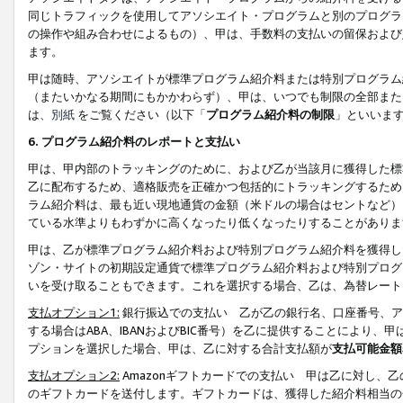
同じトラフィックを使用してアソシエイト・プログラムと別のプログラ
の操作や組み合わせによるもの）、甲は、手数料の支払いの留保および
ます。
甲は随時、アソシエイトが標準プログラム紹介料または特別プログラム
（またいかなる期間にもかかわらず）、甲は、いつでも制限の全部また
は、
別紙
をご覧ください（以下「
プログラム紹介料の制限
」といいま
6. プログラム紹介料のレポートと支払い
甲は、甲内部のトラッキングのために、および乙が当該月に獲得した標
乙に配布するため、適格販売を正確かつ包括的にトラッキングするため
ラム紹介料は、最も近い現地通貨の金額（米ドルの場合はセントなど）
ている水準よりもわずかに高くなったり低くなったりすることがありま
甲は、乙が標準プログラム紹介料および特別プログラム紹介料を獲得し
ゾン・サイトの初期設定通貨で標準プログラム紹介料および特別プログ
いを受け取ることもできます。これを選択する場合、乙は、為替レート
支払オプション1:
銀行振込での支払い 乙が乙の銀行名、口座番号、ア
する場合はABA、IBANおよびBIC番号）を乙に提供することにより
プションを選択した場合、甲は、乙に対する合計支払額が
支払可能金額
支払オプション2:
Amazonギフトカードでの支払い 甲は乙に対し、
のギフトカードを送付します。ギフトカードは、獲得した紹介料相当の