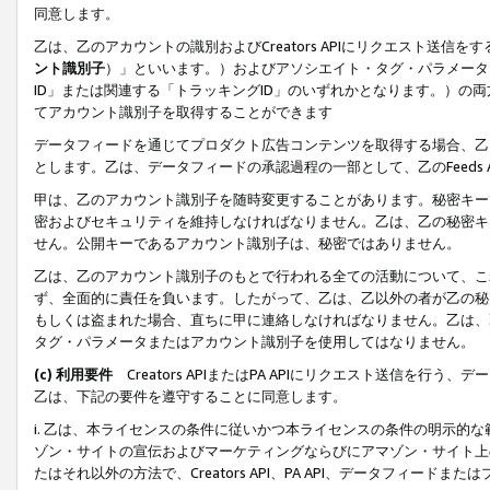
同意します。
乙は、乙のアカウントの識別およびCreators APIにリクエスト送
ント識別子
）」といいます。）およびアソシエイト・タグ・パラメータ（
ID」または関連する「トラッキングID」のいずれかとなります。）の両方
てアカウント識別子を取得することができます
データフィードを通じてプロダクト広告コンテンツを取得する場合、乙は、Cre
とします。乙は、データフィードの承認過程の一部として、乙のFeeds
甲は、乙のアカウント識別子を随時変更することがあります。秘密キー
密およびセキュリティを維持しなければなりません。乙は、乙の秘密キ
せん。公開キーであるアカウント識別子は、秘密ではありません。
乙は、乙のアカウント識別子のもとで行われる全ての活動について、こ
ず、全面的に責任を負います。したがって、乙は、乙以外の者が乙の秘
もしくは盗まれた場合、直ちに甲に連絡しなければなりません。乙は、
タグ・パラメータまたはアカウント識別子を使用してはなりません。
(c) 利用要件
Creators APIまたはPA APIにリクエスト送信を
乙は、下記の要件を遵守することに同意します。
i. 乙は、本ライセンスの条件に従いかつ本ライセンスの条件の明示的
ゾン・サイトの宣伝およびマーケティングならびにアマゾン・サイト上
たはそれ以外の方法で、Creators API、PA API、データフィー