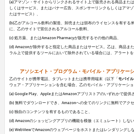
(a)アマゾン・サイトからリンクされるサイト上で販売される商品またはサ
しくはサービス、またはバナー広告、スポンサーリンクもしくはアマゾ
たはサービス）、
(b)乙がアルコール飲料の製造、卸売または頒布のライセンスを有す
に、乙のサイトで宣伝されるアルコール飲料、
(c) 処方薬、またはAmazon Pharmacyが販売するその他の商品、
(d) Amazonが除外すると指定した商品またはサービス。乙は、商品また
ラル上で提供するツールにおいて除外されている場合には、アラートを
アソシエイト・プログラム・モバイル・アプリケー
乙のサイトが携帯電話、タブレットまたは携帯用端末（以下「
モバイル
ウェア・アプリケーションを含む場合、乙のモバイル・アプリケーショ
(a) Google Play、AppleまたはAmazonアプリストアのいずれかで
(b) 無料でダウンロードでき、Amazonへの全てのリンクに無料でアク
(c) 独自のコンテンツを有するものであること、
(d) Amazonのショッピングアプリの機能を模倣（エミュレート）しな
(e) WebViewでAmazonのウェブページをホストまたはレンダリング