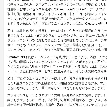
のサイト上でのみ、プログラム・コンテンツの一部として甲が乙に対し
様書および本ライセンスを遵守してCreators API、PA API、
取消可能、譲渡不可、サブライセンス不可、非独占的、無償のライセン
テンツのダウンロード、複製その他利用、またはデータマイニング、ロ
を避けるためにいうと、プログラム・コンテンツには、Creators AP
乙は、
本規約
の条件を遵守し、かつ本規約で付与された明示的なライセ
ることなく、乙は、(a)プログラム・コンテンツを、エンドユーザに
グラム・コンテンツに対してまたはこれに関連してリンクしたり、アマ
サイトのうちプログラム・コンテンツに密接に関連しない部分には、ア
コンテンツを、アマゾン・サイトの関連の商品詳細ページまたは他の関
Creators APIまたはデータフィードを利用することにより、乙は、
その他の情報およびコンテンツにアクセスすることができます。乙がこ
ためにCreators APIまたはデータフィードを利用する場合、乙は、こ
ィード（または同等のサービス）に適用されるライセンス契約の規定を
乙は、プログラム・コンテンツを使用して、知的財産権その他法的権利
したAI生成コンテンツを直接的または間接的に大規模言語モデル、マ
しないものとし、また、第三者をしてこれを行わせないものとします。
本ライセンスは、乙がプログラム文書（紹介料率表にて定義します。）
終了します。さらに、甲は、乙に対して書面で通知することにより、本
場合または甲が随時要請する場合、乙は、プログラム・コンテンツ（Cre