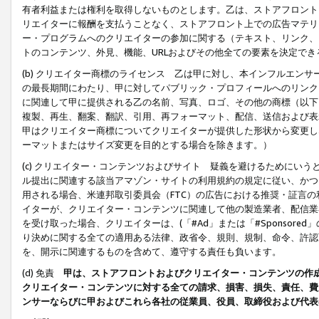
有者利益または権利を取得しないものとします。乙は、ストアフロントに
リエイターに報酬を支払うことなく、ストアフロント上での広告マテリア
ー・プログラムへのクリエイターの参加に関する（テキスト、リンク、
トのコンテンツ、外見、機能、URLおよびその他全ての要素を決定で
(b) クリエイター商標のライセンス 乙は甲に対し、本インフルエン
の最長期間にわたり、甲に対してパブリック・プロフィールへのリンク
に関連して甲に提供される乙の名前、写真、ロゴ、その他の商標（以下
複製、再生、翻案、翻訳、引用、再フォーマット、配信、送信および表
甲はクリエイター商標についてクリエイターが提供した形状から変更し
ーマットまたはサイズ変更を目的とする場合を除きます。）
(c) クリエイター・コンテンツおよびサイト 疑義を避けるためにい
ル提出に関連する該当アマゾン・サイトの利用規約の規定に従い、かつ、
用される場合、米連邦取引委員会（FTC）の広告における推奨・証言
イターが、クリエイター・コンテンツに関連して他の製造業者、配信業
を受け取った場合、クリエイターは、(「#Ad」または「#Sponsor
り決めに関する全ての適用ある法律、政省令、規則、規制、命令、許認
を、開示に関連するものを含めて、遵守する責任も負います。
(d) 免責
甲は、ストアフロントおよびクリエイター・コンテンツの作
クリエイター・コンテンツに対する全ての請求、損害、損失、責任、費
ンサーならびに甲およびこれら各社の従業員、役員、取締役および代表