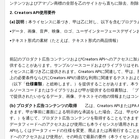
ンテンツおよびアマゾン商標の全部を乙のサイトから直ちに除去、削除
2. Creators API使用要件
(a) 説明：
本ライセンスに基づき、甲は乙に対し、以下を含むプログラ
•データ、画像、音声、映像、ロゴ、ユーザインターフェースデザイン
•テキスト形式の素材（たとえば、テキスト形式の商品情報）
前記のプロダクト広告コンテンツおよびCreators APIへのアクセスに
供することがあります。サンプルソースコードおよびライブラリはそれ
イセンスに基づき乙に提供されます。Creators APIに関連して
上の必要条件ならびにCreators APIの適切な利用に関連するテ
（以下「
仕様書類
」と総称します。）を提供することがあります。本ラ
ルソースコードまたはライブラリおよび甲が提供する仕様書類は、「プ
で提供されたいかなるデータ、画像、テキストその他の情報またはコン
(b) プロダクト広告コンテンツの取得
乙は、Creators APIま
きます。甲が事前に書面による明示的な承認をした場合、乙は、甲がCreator
す。）を通じて、プロダクト広告コンテンツを取得することもできます
データフィードへのアクセスおよび使用にも本ライセンスが適用されます。乙は
APIもしくはデータフィードの仕様を変更、廃止または再発行することがで
ドへのアクセスおよび使用が、その時点で最新の要件（本ライセンスお