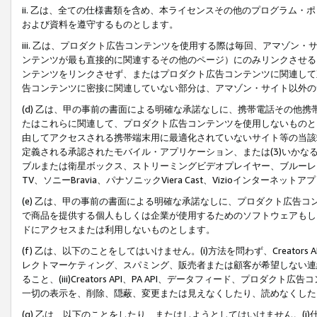
ii. 乙は、全ての仕様書類を含め、本ライセンスその他のプログラム
および資料を遵守するものとします。
iii. 乙は、プロダクト広告コンテンツを使用する際は毎回、アマゾ
ンテンツが最も直接的に関連するその他のページ）にのみリンクさせる
ンテンツをリンクさせず、またはプロダクト広告コンテンツに関連して
告コンテンツに密接に関連していない部分は、アマゾン・サイト以外の
(d) 乙は、甲の事前の書面による明確な承諾なしに、携帯電話その他
たはこれらに関連して、プロダクト広告コンテンツを使用しないものと
由してアクセスされる携帯端末用に最適化されていないサイト等の当該端
定義される承認されたモバイル・アプリケーション、または(3)いか
ブルまたは衛星ボックス、ストリーミングビデオプレイヤー、ブルーレイ
TV、ソニーBravia、パナソニックViera Cast、Vizioインター
(e) 乙は、甲の事前の書面による明確な承諾なしに、プロダクト広告
で商品を提供する個人もしくは企業が使用するためのソフトウェアもしくはその
ドにアクセスまたは利用しないものとします。
(f) 乙は、以下のことをしてはいけません。(i)方法を問わず、Creator
レクトマーケティング、スパミング、販売者または顧客が希望しない連
ること、(iii)Creators API、PA API、データフィード、プ
一切の表示を、削除、隠蔽、変更または見えなくしたり、読めなくした
(g) 乙は、以下のことをしたり、またはしようとしてはいけません。(