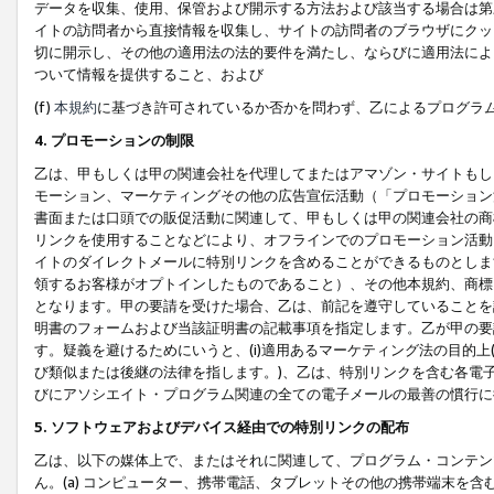
データを収集、使用、保管および開示する方法および該当する場合は第
イトの訪問者から直接情報を収集し、サイトの訪問者のブラウザにクッ
切に開示し、その他の適用法の法的要件を満たし、ならびに適用法によ
ついて情報を提供すること、および
(f)
本規約
に基づき許可されているか否かを問わず、乙によるプログラ
4. プロモーションの制限
乙は、甲もしくは甲の関連会社を代理してまたはアマゾン・サイトもし
モーション、マーケティングその他の広告宣伝活動（「プロモーション
書面または口頭での販促活動に関連して、甲もしくは甲の関連会社の商
リンクを使用することなどにより、オフラインでのプロモーション活動
イトのダイレクトメールに特別リンクを含めることができるものとしま
領するお客様がオプトインしたものであること）、その他本規約、商標
となります。甲の要請を受けた場合、乙は、前記を遵守していることを
明書のフォームおよび当該証明書の記載事項を指定します。乙が甲の要
す。疑義を避けるためにいうと、(i)適用あるマーケティング法の目的上(例
び類似または後継の法律を指します。)、乙は、特別リンクを含む各電子
びにアソシエイト・プログラム関連の全ての電子メールの最善の慣行に
5. ソフトウェアおよびデバイス経由での特別リンクの配布
乙は、以下の媒体上で、またはそれに関連して、プログラム・コンテン
ん。(a) コンピューター、携帯電話、タブレットその他の携帯端末を