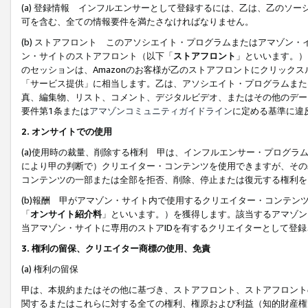
(a) 登録情報 インフルエンサーとして登録するには、乙は、乙のソ
可を含む、全ての情報要件を満たさなければなりません。
(b) ストアフロント このアソシエイト・プログラムまたはアマゾン
ン・サイトのストアフロント（以下「
ストアフロント
」といいます。）
のセッションは、Amazonのお客様が乙のストアフロントにクリック
「サービス提供」に相当します。乙は、アソシエイト・プログラムまた
真、編集物、リスト、コメント、デジタルビデオ、またはその他のデー
要件第1条または
アマゾンコミュニティガイドライン
に定める基準に違
2.
オンサイトでの使用
(a)使用時の裁量、削除する権利 甲は、インフルエンサー・プログラ
により甲の判断で）クリエイター・コンテンツを使用できますが、その
コンテンツの一部または全部を拒否、削除、停止または復元する権利を
(b)報酬 甲がアマゾン・サイト内で使用するクリエイター・コンテン
「
オンサイト紹介料
」といいます。）を獲得します。該当するアマゾン
当アマゾン・サイトに専用のストアIDを有するクリエイターとして登
3.
権利の留保、クリエイター商標の使用、免責
(a) 権利の留保
甲は、本規約またはその他に基づき、ストアフロント、ストアフロント
関するまたはこれらに対する全ての権利、権原および利益（知的財産権