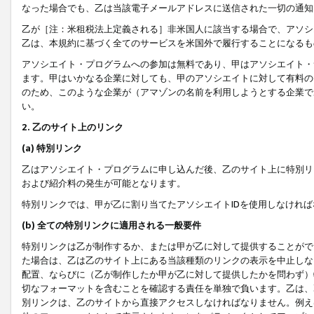
なった場合でも、乙は当該電子メールアドレスに送信された一切の通知
乙が［注：米租税法上定義される］非米国人に該当する場合で、アソシ
乙は、本規約に基づく全てのサービスを米国外で履行することになるも
アソシエイト・プログラムへの参加は無料であり、甲はアソシエイト・
ます。甲はいかなる企業に対しても、甲のアソシエイトに対して有料の
のため、このような企業が（アマゾンの名前を利用しようとする企業で
い。
2. 乙のサイト上のリンク
(a) 特別リンク
乙はアソシエイト・プログラムに申し込んだ後、乙のサイト上に特別リ
および紹介料の発生が可能となります。
特別リンクでは、甲が乙に割り当てたアソシエイトIDを使用しなけれ
(b) 全ての特別リンクに適用される一般要件
特別リンクは乙が制作するか、または甲が乙に対して提供することがで
た場合は、乙は乙のサイト上にある当該種類のリンクの表示を中止しな
配置、ならびに（乙が制作したか甲が乙に対して提供したかを問わず）
切なフォーマットを含むことを確認する責任を単独で負います。乙は、
別リンクは、乙のサイトから直接アクセスしなければなりません。例えば、