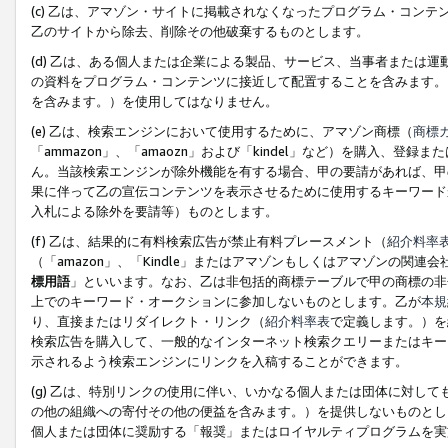
(c) 乙は、アマゾン・サイトに掲載されなくなったプログラム・コン
乙のサイトから除去、削除その他破棄するものとします。
(d) 乙は、ある個人または企業による製品、サービス、当事者または
の資料をプログラム・コンテンツに接近して配置することを含みます。
を含みます。）を使用してはなりません。
(e) 乙は、検索エンジンにおいて使用するために、アマゾン商標（
商標
「ammazon」、「amaozn」および「kindel」など）を購入
ん。当該検索エンジンが除外機能を有する場合、甲の要請があれば、甲
果に伴って乙の宣伝コンテンツを表示させるために使用するキーワード
入札による除外を要請等）ものとします。
(f) 乙は、結果的に有料検索広告が禁止有料プレースメント（
紹介料率
（「amazon」、「Kindle」またはアマゾンもしくはアマゾンの
標用語
」といいます。なお、乙は非包括的商標テーブルで甲の商標の非
上でのキーワード・オークションに参加しないものとします。乙が
本規
り、直接またはリダイレクト・リンク（
紹介料率表
で定義します。）を
検索広告を購入して、一般的なインターネット検索クエリーまたはキー
示されるよう検索エンジンにリンクを入稿することができます。
(g) 乙は、特別リンクの使用に伴い、いかなる個人または団体に対し
の他の組織への寄付その他の便益を含みます。）を提供しないものとし
個人または団体に奨励する「報奨」またはロイヤルティプログラムを実