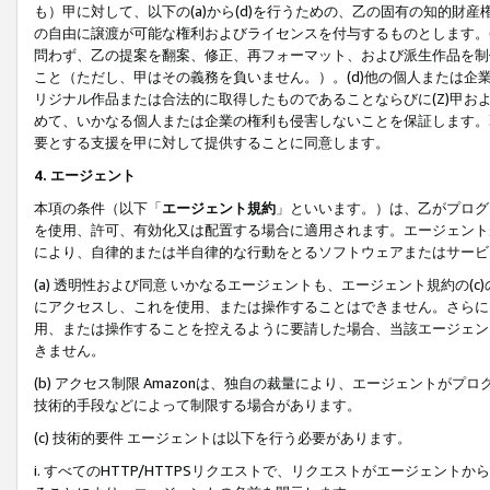
も）甲に対して、以下の(a)から(d)を行うための、乙の固有の知的
の自由に譲渡が可能な権利およびライセンスを付与するものとします。(
問わず、乙の提案を翻案、修正、再フォーマット、および派生作品を制
こと（ただし、甲はその義務を負いません。）。(d)他の個人または企
リジナル作品または合法的に取得したものであることならびに(Z)甲
めて、いかなる個人または企業の権利も侵害しないことを保証します。
要とする支援を甲に対して提供することに同意します。
4. エージェント
本項の条件（以下「
エージェント規約
」といいます。）は、乙がプログ
を使用、許可、有効化又は配置する場合に適用されます。エージェント
により、自律的または半自律的な行動をとるソフトウェアまたはサービ
(a) 透明性および同意 いかなるエージェントも、エージェント規約の
にアクセスし、これを使用、または操作することはできません。さらに、
用、または操作することを控えるように要請した場合、当該エージェン
きません。
(b) アクセス制限 Amazonは、独自の裁量により、エージェント
技術的手段などによって制限する場合があります。
(c) 技術的要件 エージェントは以下を行う必要があります。
i. すべてのHTTP/HTTPSリクエストで、リクエストがエージェ