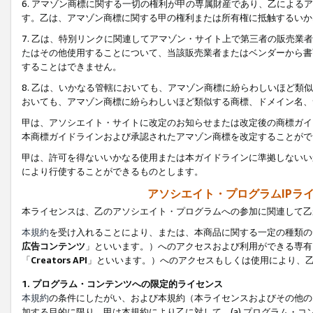
6. アマゾン商標に関する一切の権利が甲の専属財産であり、乙によ
す。乙は、アマゾン商標に関する甲の権利または所有権に抵触するいか
7. 乙は、特別リンクに関連してアマゾン・サイト上で第三者の販売
たはその他使用することについて、当該販売業者またはベンダーから書
することはできません。
8. 乙は、いかなる管轄においても、アマゾン商標に紛らわしいほど
おいても、アマゾン商標に紛らわしいほど類似する商標、ドメイン名、
甲は、アソシエイト・サイトに改定のお知らせまたは改定後の商標ガイ
本商標ガイドラインおよび承認されたアマゾン商標を改定することがで
甲は、許可を得ないいかなる使用または本ガイドラインに準拠しないい
により行使することができるものとします。
アソシエイト・プログラムIPラ
本ライセンスは、乙のアソシエイト・プログラムへの参加に関連して乙
本規約
を受け入れることにより、または、本商品に関する一定の種類の
広告コンテンツ
」といいます。）へのアクセスおよび利用ができる専有
「
Creators API
」といいます。）へのアクセスもしくは使用により、
1. プログラム・コンテンツへの限定的ライセンス
本規約
の条件にしたがい、および本規約（本ライセンスおよびその他の
加する目的に限り、甲は本規約により乙に対して、(a) プログラム・コ