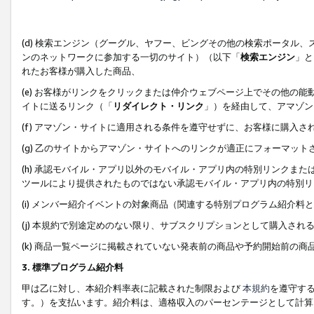
(d) 検索エンジン（グーグル、ヤフー、ビングその他の検索ポータル
ンのネットワークに参加する一切のサイト）（以下「
検索エンジン
」と
れたお客様が購入した商品、
(e) お客様がリンクをクリックまたは仲介ウェブページ上でその他の
イトに送るリンク（「
リダイレクト・リンク
」）を経由して、アマゾン
(f) アマゾン・サイトに適用される条件を遵守せずに、お客様に購入さ
(g) 乙のサイトからアマゾン・サイトへのリンクが適正にフォーマッ
(h) 承認モバイル・アプリ以外のモバイル・アプリ内の特別リンクまたはC
ツールにより提供されたものではない承認モバイル・アプリ内の特別リ
(i) メンバー紹介イベントの対象商品（関連する特別プログラム紹介料と
(j) 本規約で別途定めのない限り、サブスクリプションとして購入され
(k) 商品一覧ページに掲載されていない発表前の商品や予約開始前の商
3. 標準プログラム紹介料
甲は乙に対し、本紹介料率表に記載された制限および
本規約
を遵守す
す。）を支払います。紹介料は、適格収入のパーセンテージとして計算