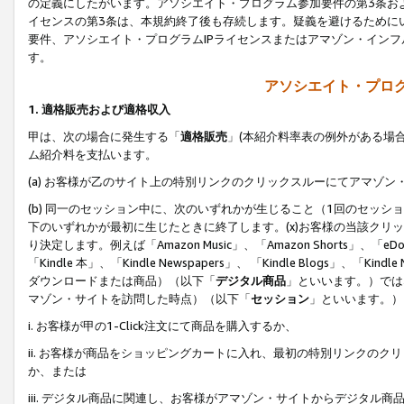
の定義にしたがいます。アソシエイト・プログラム参加要件の第3条お
イセンスの第3条は、本規約終了後も存続します。疑義を避けるためにい
要件、アソシエイト・プログラムIPライセンスまたはアマゾン・イン
す。
アソシエイト・プログ
1. 適格販売および適格収入
甲は、次の場合に発生する「
適格販売
」(本紹介料率表の例外がある場
ム紹介料を支払います。
(a) お客様が乙のサイト上の特別リンクのクリックスルーにてアマゾン
(b) 同一のセッション中に、次のいずれかが生じること（1回のセッ
下のいずれかが最初に生じたときに終了します。(x)お客様の当該クリッ
り決定します。例えば「Amazon Music」、「Amazon Shorts」、「eDo
「Kindle 本」、「Kindle Newspapers」、 「Kindle Blogs」、「
ダウンロードまたは商品）（以下「
デジタル商品
」といいます。）では
マゾン・サイトを訪問した時点）（以下「
セッション
」といいます。）
i. お客様が甲の1-Click注文にて商品を購入するか、
ii. お客様が商品をショッピングカートに入れ、最初の特別リンクの
か、または
iii. デジタル商品に関連し、お客様がアマゾン・サイトからデジタ