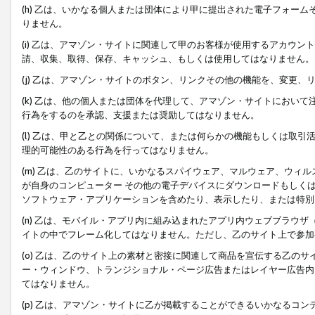
(h) 乙は、いかなる個人または団体により甲に提出された電子フォー
りません。
(i) 乙は、アマゾン・サイトに関連して甲のお客様が使用するアカウ
請、収集、取得、保存、キャッシュ、もしくは使用してはなりません。
(j) 乙は、アマゾン・サイトのボタン、リンクその他の機能を、変更
(k) 乙は、他の個人または団体を代理して、アマゾン・サイトにおい
行為をするのを承認、支援または奨励してはなりません。
(l) 乙は、甲と乙との関係について、または何らかの機能もしくは取
理的可能性のある行為を行ってはなりません。
(m) 乙は、乙のサイトに、いかなるスパイウェア、マルウェア、ウィ
が自身のコンピューター その他の電子デバイスにダウンロードもしく
ソフトウェア・アプリケーションを含めたり、表示したり、または特別
(n) 乙は、モバイル・アプリ内に組み込まれたアプリ内ウェブブラウザ
イトの中でフレーム化してはなりません。ただし、乙のサイト上で参加
(o) 乙は、乙のサイト上の素材と密接に関連して商品を宣伝する乙の
ー・ウィンドウ、トランジショナル・ページ広告またはレイヤー広告内
てはなりません。
(p) 乙は、アマゾン・サイトに乙が掲載することができるいかなるコ