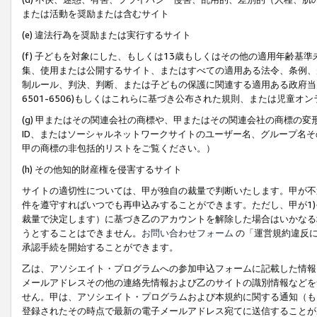
または活動を奨励または含むサイト
(e) 違法行為を奨励または実行するサイト
(f) 子どもを対象にした、もしくは13歳もしくはその他の適用年齢
集、使用または公開するサイト、またはすべての適用ある法令、条例、
制ルール、判決、判断、または子どもの保護に関連する適用ある政府当局の要
6501-6506)もしくはこれらに基づき公布された規則、または児童オ
(g) 甲またはその関連会社の商標や、甲またはその関連会社の商標の
ID、またはソーシャルネットワークサイトのユーザー名、グループ名
甲の商標の非包括的リストをご覧ください。）
(h) その他知的財産権を侵害するサイト
サイトの適切性については、甲が独自の裁量で判断いたします。甲が不
件を遵守すればいつでも再申込みすることができます。ただし、甲が1)
裁量で決定します）に基づき乙のアカウントを解除した場合はいかなる
うとすることはできません。
お問い合わせフォーム
の「運営規約違反に
承認手続を開始することができます。
乙は、アソシエイト・プログラムへの参加申込フォームに記載した情報
メールアドレスその他の連絡先情報および乙のサイトの識別情報などを
せん。甲は、アソシエイト・プログラムおよび本規約に関する通知（も
登録されたその時点で最新の電子メールアドレス宛てに送信することが