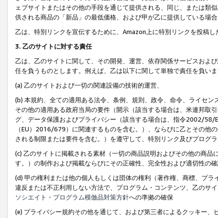
ェブサイトまたはその他の手段を通じて提供される、同じ、または類似
供される商品の「新品」の最低価格、および甲が乙に提供している場合
乙は、特別リンクを宣伝するために、Amazon上に特別リンクを投稿し
3. 乙のサイトに対する責任
乙は、乙のサイトに関して、その開発、運営、依存関係サービスおよび
任を負うものとします。例えば、乙は以下に関して単独で責任を負いま
(a) 乙のサイトおよび一切の関連設備の技術的運営、
(b) 本規約、全ての適用ある法令、条例、規則、政令、命令、ライセ
その他の適用ある政府当局の要件（開示（該当する場合は、米連邦取引
グ、データ保護およびプライバシー（該当する場合は、指令2002/58
（EU）2016/679）に関連するものを含む。）、ならびに乙とそ
される制限または要件を含む。）を遵守して、特別リンク及びプログラ
(c) 乙のサイトに掲載される素材（一切の商品説明およびその他の商
す。）の制作および掲載ならびにその正確性、完全性および適切性の確
(d) 甲の権利または他の個人もしくは団体の権利（著作権、商標、プ
違反または不正利用しない方法で、プログラム・コンテンツ、乙のサイ
ソシエイト・プログラム模倣品対策方針
への準拠の確保
(e) プライバシー規約その他を通じて、および第三者によるクッキー