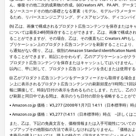
ん、修復その他二次的成果物の作成。(ii)Creators API、PA 
るソースコードその他の基礎となる要素（モデル、モデルパラメーター
るため、リバースエンジニアリング、ディスアセンブル、ディコンパイ
(h) 乙は、画像で構成されるプロダクト広告コンテンツを保存または
については最長24時間保存することができます。乙は、画像で構成さ
ることができますが、その場合、乙は、その後直ちに Creators AP
プリケーション上のプロダクト広告コンテンツを刷新することにより、
ら通知がない限り、乙は、個別のAmazon Standard Identification Nu
することができます。前記にかかわらず、乙のアプリケーションがクラ
プロダクト広告コンテンツを保存またはキャッシュしてはいけません。
以内に、甲に対して、プロダクト広告コンテンツを含むまたは使用する
(i) 乙がプロダクト広告コンテンツをデータフィードから取得する場合または
ン上に表示されるプロダクト広告コンテンツの刷新頻度が1時間に1回
報に隣接して、時刻/日付の表示を含めるものとします。ただし、乙の
び刷新と同日中である間は、表示のうち日付の部分を省略することがで
• Amazon.co.jp 価格： ¥3,277 (2008年1月7日 14:11（日本標準
• Amazon.co.jp 価格： ¥3,277 (14:11（日本標準時）時点 −詳しくは
また、乙は、下記の免責文言を、価格情報または入手可能性についての
ップアップその他類似の方法で表示しなければなりません。「価格およ
本商品の購入においては、購入の時点で（該当するアマゾン・サイト）