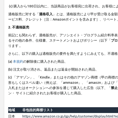
(c) 購入から180日以内に、当該商品がお客様宛に出荷され、お客
適格販売に対する「
適格収入
」とは、適格販売により甲が受け取る金額
ービス料、クレジット［注：Amazonポイントを含みます］、リベー
2. 不適格販売
前記にも関わらず、適格販売が、アソシエイト・プログラム紹介料率表
るその他の条件、仕様書、ステートメントおよびポリシー（以下「
プロ
ります 。
さらに、以下の購入は適格販売の要件を満たすようにみえても、不適格
(a)
本規約
の解除後に購入された商品、
(b) 注文が取り消され、返品または返金が開始された商品、
(c) 「アマゾン」、「Kindle」またはその他のアマゾン商標（甲
形もしくはスペル違い（例えば、「ammazon」、「amaozn」およ
入札またはオークションへの参加を通じて購入した広告（以下、「
禁止
ン・ サイトに紹介されたお客様が購入した商品、
地域
非包括的商標リスト
日本
https://www.amazon.co.jp/gp/help/customer/display.html