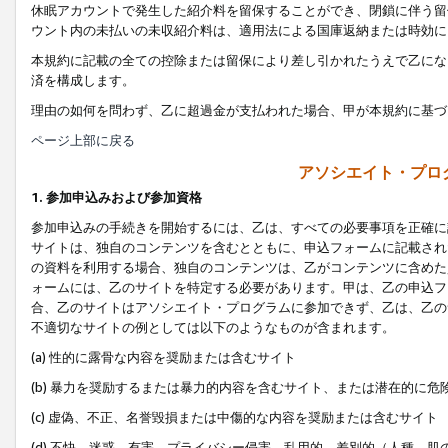
休眠アカウントで発生した紹介料を留保することができ、閉鎖に伴う留
ウント内の未払いの未収紹介料は、適用法による国庫返納または時効に
本規約に記載の全ての控除または留保により差し引かれたうえで乙にな
済を構成します。
理由の如何を問わず、乙に超過金が支払われた場合、甲が本規約に基づ
ページ上部に戻る
アソシエイト・プロ
1. 参加申込みおよび参加資格
参加申込みの手続きを開始するには、乙は、すべての必要事項を正確に
サイトは、独自のコンテンツを含むとともに、申込フォームに記載され
の資料を利用する場合、独自のコンテンツは、乙がコンテンツに含めた
ォームには、乙のサイトを特定する必要があります。甲は、乙の申込フ
合、乙のサイトはアソシエイト・プログラムに参加できず、乙は、乙の
不適切なサイトの例としては以下のようなものが含まれます。
(a) 性的に露骨な内容を奨励または含むサイト
(b) 暴力を奨励するまたは暴力的内容を含むサイト、または潜在的に
(c) 虚偽、不正、名誉毀損または中傷的な内容を奨励または含むサイト
(d) 不快、迷惑、有害、プライバシー侵害、乱用的、差別的（人種、