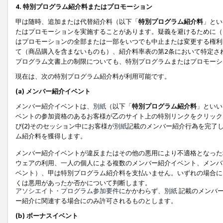
4. 特別プログラム紹介料またはプロモーション
甲は随時、追加または代替紹介料（以下「
特別プログラム紹介料
」とい
たはプロモーションを実施することがあります。疑義を避けるために（
はプロモーションの全部または一部をいつでも中止または変更する権利
て（商品購入を含まないものも）、紹介料率表の第2条において特定さ
プログラム文書上の制限についても、特別プログラムまたはプロモーシ
現在は、次の特別プログラム紹介料が利用可能です。
(a) メンバー紹介イベント
メンバー紹介イベントは、
別紙
（以下「
特別プログラム紹介料
」といい
ベントの参加資格のあるお客様が乙のサイト上の特別リンクをクリック
び(2)そのセッション中にお客様が
別紙
記載のメンバー紹介行為を完了
ム紹介料を獲得します。
メンバー紹介イベントが違反またはその他の悪用により不適格となった
ウェアの利用、一人の個人による複数のメンバー紹介イベント、メンバ
ベント）、甲は特別プログラム紹介料を支払いません。いずれの場合に
くは悪用があったか否かについて判断します。
アソシエイト・プログラム参加要件
にかかわらず、
別紙
記載のメンバー
ー紹介に関連する場合にのみ許可されるものとします。
(b) ボーナスイベント