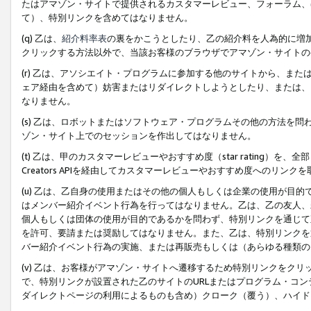
たはアマゾン・サイトで提供されるカスタマーレビュー、フォーラム、
て）、特別リンクを含めてはなりません。
(q) 乙は、
紹介料率表
の裏をかこうとしたり、乙の紹介料を人為的に増
クリックする方法以外で、当該お客様のブラウザでアマゾン・サイトの
(r) 乙は、アソシエイト・プログラムに参加する他のサイトから、ま
ェア経由を含めて）妨害またはリダイレクトしようとしたり、または、
なりません。
(s) 乙は、ロボットまたはソフトウェア・プログラムその他の方法を
ゾン・サイト上でのセッションを作出してはなりません。
(t) 乙は、甲のカスタマーレビューやおすすめ度（star rating
Creators APIを経由してカスタマーレビューやおすすめ度へのリンク
(u) 乙は、乙自身の使用またはその他の個人もしくは企業の使用が目
はメンバー紹介イベント行為を行ってはなりません。乙は、乙の友人、
個人もしくは団体の使用が目的であるかを問わず、特別リンクを通じて
を許可、要請または奨励してはなりません。また、乙は、特別リンクを
バー紹介イベント行為の実施、または再販売もしくは（あらゆる種類の
(v) 乙は、お客様がアマゾン・サイトへ遷移するため特別リンクをク
で、特別リンクが設置された乙のサイトのURLまたはプログラム・コ
ダイレクトページの利用によるものも含め）クローク（覆う）、ハイド