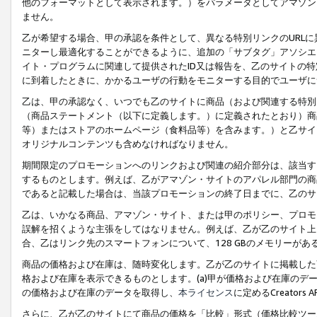
他のフォーマットとして表示されます。）をパラメータとしてアマゾン
ません。
乙が希望する場合、甲の承認を条件として、異なる特別リンクのURL
ニターし最適化することができるように、追加の「サブタグ」アソシエ
イト・プログラムに関連して提供されたID又は報告を、乙のサイトの
に到着したときに、かかるユーザの行動をモニターする目的でユーザに
乙は、甲の承認なく、いつでも乙のサイトに商品（および関連する特別
（商品ステートメント（以下に定義します。）に定義されたとおり）商
等）またはストアのホームページ（食料品等）を含みます。）と乙サイ
オリジナルコンテンツも含めなければなりません。
期間限定のプロモーションへのリンクおよび関連の紹介部分は、該当す
するものとします。例えば、乙がアマゾン・サイトのアパレル部門の商
であると記載した場合は、当該プロモーションの終了日までに、乙のサ
乙は、いかなる商品、アマゾン・サイト、または甲のポリシー、プロモ
誤解を招くような主張をしてはなりません。例えば、乙が乙のサイト上に
合、乙はリンク先のスマートフォンについて、128 GBのメモリーが
商品の価格および在庫は、随時変化します。乙が乙のサイトに掲載した
格および在庫を表示できるものとします。(a)甲が価格および在庫のデータを
の価格および在庫のデータを取得し、
本ライセンス
に定めるCreator
さらに、乙が乙のサイトにて商品の価格を「比較」形式（価格比較ツー