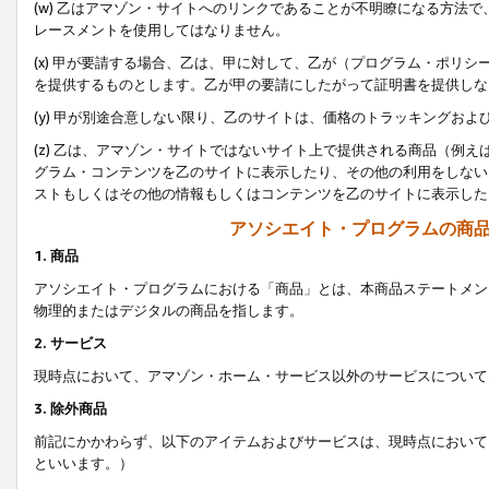
(w) 乙はアマゾン・サイトへのリンクであることが不明瞭になる方法
レースメントを使用してはなりません。
(x) 甲が要請する場合、乙は、甲に対して、乙が（プログラム・ポリ
を提供するものとします。乙が甲の要請にしたがって証明書を提供しな
(y) 甲が別途合意しない限り、乙のサイトは、価格のトラッキングお
(z) 乙は、アマゾン・サイトではないサイト上で提供される商品（例
グラム・コンテンツを乙のサイトに表示したり、その他の利用をしない
ストもしくはその他の情報もしくはコンテンツを乙のサイトに表示した
アソシエイト・プログラムの商
1. 商品
アソシエイト・プログラムにおける「商品」とは、本商品ステートメン
物理的またはデジタルの商品を指します。
2. サービス
現時点において、アマゾン・ホーム・サービス以外のサービスについて
3. 除外商品
前記にかかわらず、以下のアイテムおよびサービスは、現時点において
といいます。）