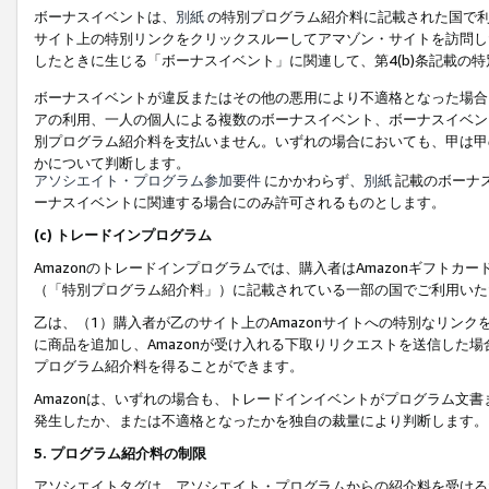
ボーナスイベントは、
別紙
の特別プログラム紹介料に記載された国で利
サイト上の特別リンクをクリックスルーしてアマゾン・サイトを訪問した
したときに生じる「ボーナスイベント」に関連して、第4(b)条記載の
ボーナスイベントが違反またはその他の悪用により不適格となった場合
アの利用、一人の個人による複数のボーナスイベント、ボーナスイベン
別プログラム紹介料を支払いません。いずれの場合においても、甲は甲
かについて判断します。
アソシエイト・プログラム参加要件
にかかわらず、
別紙
記載のボーナ
ーナスイベントに関連する場合にのみ許可されるものとします。
(c) トレードインプログラム
Amazonのトレードインプログラムでは、購入者はAmazonギフト
（「特別プログラム紹介料」）に記載されている一部の国でご利用いた
乙は、（1）購入者が乙のサイト上のAmazonサイトへの特別なリン
に商品を追加し、Amazonが受け入れる下取りリクエストを送信した場
プログラム紹介料を得ることができます。
Amazonは、いずれの場合も、トレードインイベントがプログラム文書
発生したか、または不適格となったかを独自の裁量により判断します。
5. プログラム紹介料の制限
アソシエイトタグは、アソシエイト・プログラムからの紹介料を受ける