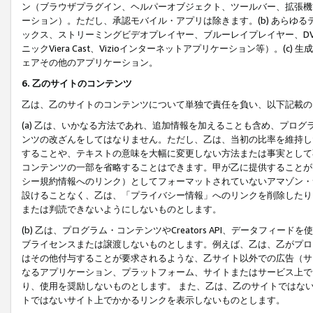
ン（ブラウザプラグイン、ヘルパーオブジェクト、ツールバー、拡張機
ーション）。ただし、承認モバイル・アプリは除きます。(b) あらゆ
ックス、ストリーミングビデオプレイヤー、ブルーレイプレイヤー、DVDプ
ニックViera Cast、Vizioインターネットアプリケーション等）。(
ェアその他のアプリケーション。
6. 乙のサイトのコンテンツ
乙は、乙のサイトのコンテンツについて単独で責任を負い、以下記載の
(a) 乙は、いかなる方法であれ、追加情報を加えることも含め、プロ
ンツの改ざんをしてはなりません。ただし、乙は、当初の比率を維持し
することや、テキストの意味を大幅に変更しない方法または事実として
コンテンツの一部を省略することはできます。甲が乙に提供することが
シー規約情報へのリンク）としてフォーマットされていないアマゾン・
設けることなく、乙は、「プライバシー情報」へのリンクを削除したり
または判読できないようにしないものとします。
(b) 乙は、プログラム・コンテンツやCreators API、データフ
ブライセンスまたは譲渡しないものとします。例えば、乙は、乙がプロ
はその他付与することが要求されるような、乙サイト以外での広告（サ
なるアプリケーション、プラットフォーム、サイトまたはサービス上で
り、使用を奨励しないものとします。 また、乙は、乙のサイトではな
トではないサイト上でかかるリンクを表示しないものとします。