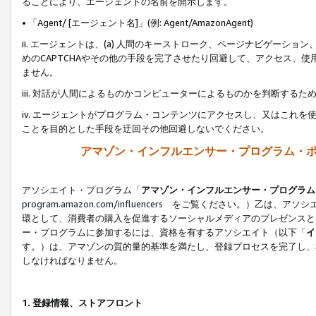
ることにより、エージェントの名前を開示します。
• 「Agent/ [エージェント名]」(例: Agent/AmazonAgent)
ii. エージェントは、(a) 人間のキーストローク、ページナビゲーシ
めのCAPTCHAやその他の手段を完了させたり回避して、アクセス、
ません。
iii. 対話が人間によるものかコンピューターによるものかを判断する
iv. エージェントがプログラム・コンテンツにアクセスし、又はこれ
ことを目的とした手段を迂回その他回避しないでください。
アマゾン・インフルエンサー・プログラム・
アソシエイト・プログラム「
アマゾン・インフルエンサー・プログラム
program.amazon.com/influencers
をご覧ください。）乙は、アソシエ
環として、消費者の購入を促進するソーシャルメディアのプレゼンスと
ー・プログラムに参加するには、資格を有するアソシエイト（以下「
イ
す。）は、アマゾンの質的量的基準を満たし、登録プロセスを完了し、
しなければなりません。
1.
登録情報、ストアフロント