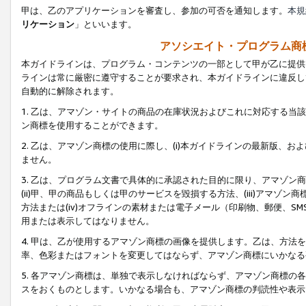
甲は、乙のアプリケーションを審査し、参加の可否を通知します。
本規
リケーション
」といいます。
アソシエイト・プログラム商
本ガイドラインは、プログラム・コンテンツの一部として甲が乙に提供
ラインは常に厳密に遵守することが要求され、本ガイドラインに違反し
自動的に解除されます。
1. 乙は、アマゾン・サイトの商品の在庫状況およびこれに対応する
ン商標を使用することができます。
2. 乙は、アマゾン商標の使用に際し、(i)本ガイドラインの最新版、およ
ません。
3. 乙は、プログラム文書で具体的に承認された目的に限り、アマゾン
(ii)甲、甲の商品もしくは甲のサービスを毀損する方法、(iii)アマ
方法または(iv)オフラインの素材または電子メール（印刷物、郵便、S
用または表示してはなりません。
4. 甲は、乙が使用するアマゾン商標の画像を提供します。乙は、方
率、色彩またはフォントを変更してはならず、アマゾン商標にいかなる
5. 各アマゾン商標は、単独で表示しなければならず、アマゾン商標
スをおくものとします。いかなる場合も、アマゾン商標の判読性や表示