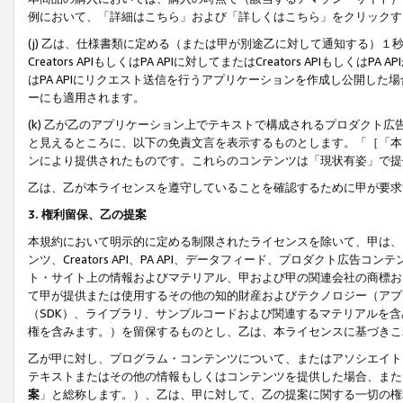
例において、「詳細はこちら」および「詳しくはこちら」をクリックす
(j) 乙は、仕様書類に定める（または甲が別途乙に対して通知する）
Creators APIもしくはPA APIに対してまたはCreators APIもしく
はPA APIにリクエスト送信を行うアプリケーションを作成し公開し
ーにも適用されます。
(k) 乙が乙のアプリケーション上でテキストで構成されるプロダクト
と見えるところに、以下の免責文言を表示するものとします。「［「本
ンにより提供されたものです。これらのコンテンツは「現状有姿」で提
乙は、乙が本ライセンスを遵守していることを確認するために甲が要求
3. 権利留保、乙の提案
本規約において明示的に定める制限されたライセンスを除いて、甲は、
ンツ、Creators API、PA API、データフィード、プロダクト
ト・サイト上の情報およびマテリアル、甲および甲の関連会社の商標お
て甲が提供または使用するその他の知的財産およびテクノロジー（アプ
（SDK）、ライブラリ、サンプルコードおよび関連するマテリアルを
権を含みます。）を留保するものとし、乙は、本ライセンスに基づきこ
乙が甲に対し、プログラム・コンテンツについて、またはアソシエイト
テキストまたはその他の情報もしくはコンテンツを提供した場合、また
案
」と総称します。）、乙は、甲に対して、乙の提案に関する一切の権