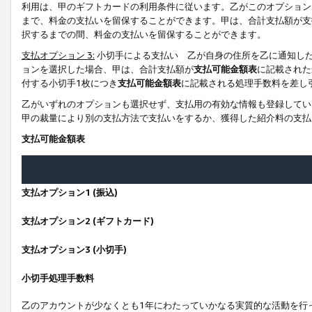
利用は、甲のギフトカードの利用条件に従います。乙がこのオプション
まで、料金の支払いを留保することができます。甲は、合計支払額が支
択するまでの間、料金の支払いを留保することができます。
支払オプション 3:
小切手による支払い 乙が自身の住所を乙に通知し
ョンを選択した場合、甲は、合計支払額が
支払可能金額表
に記載された
付する小切手1枚につき
支払可能金額表
に記載される処理手数料を差し
乙がいずれのオプションも選択せず、支払用の有効な情報も登録してい
甲の裁量により別の支払方法で支払いをするか、獲得した紹介料の支払
支払可能金額表
支払オプション1 (振込)
支払オプション2 (ギフトカード)
支払オプション3 (小切手)
小切手処理手数料
乙のアカウントが少なくとも1年にわたっていかなる実質的な活動を行