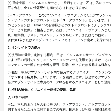
(a) 登録情報 インフルエンサーとして登録するには、乙は、乙のソ
可を含む、全ての情報要件を満たさなければなりません。
(b) ストアフロント このアソシエイト・プログラムまたはアマゾン
ン・サイトのストアフロント（以下「
ストアフロント
」といいます。）
のセッションは、Amazonのお客様が乙のストアフロントにクリック
「サービス提供」に相当します。乙は、アソシエイト・プログラムまた
真、編集物、リスト、コメント、デジタルビデオ、またはその他のデー
要件第1条または
アマゾンコミュニティガイドライン
に定める基準に違
2.
オンサイトでの使用
(a)使用時の裁量、削除する権利 甲は、インフルエンサー・プログラ
により甲の判断で）クリエイター・コンテンツを使用できますが、その
コンテンツの一部または全部を拒否、削除、停止または復元する権利を
(b)報酬 甲がアマゾン・サイト内で使用するクリエイター・コンテン
「
オンサイト紹介料
」といいます。）を獲得します。該当するアマゾン
当アマゾン・サイトに専用のストアIDを有するクリエイターとして登
3.
権利の留保、クリエイター商標の使用、免責
(a) 権利の留保
甲は、本規約またはその他に基づき、ストアフロント、ストアフロント
関するまたはこれらに対する全ての権利、権原および利益（知的財産権