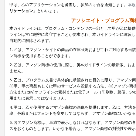
甲は、乙のアプリケーションを審査し、参加の可否を通知します。
本規
リケーション
」といいます。
アソシエイト・プログラム商
本ガイドラインは、プログラム・コンテンツの一部として甲が乙に提供
ラインは常に厳密に遵守することが要求され、本ガイドラインに違反し
自動的に解除されます。
1. 乙は、アマゾン・サイトの商品の在庫状況およびこれに対応する
ン商標を使用することができます。
2. 乙は、アマゾン商標の使用に際し、(i)本ガイドラインの最新版、およ
ません。
3. 乙は、プログラム文書で具体的に承認された目的に限り、アマゾン
(ii)甲、甲の商品もしくは甲のサービスを毀損する方法、(iii)アマ
方法または(iv)オフラインの素材または電子メール（印刷物、郵便、S
用または表示してはなりません。
4. 甲は、乙が使用するアマゾン商標の画像を提供します。乙は、方
率、色彩またはフォントを変更してはならず、アマゾン商標にいかなる
5. 各アマゾン商標は、単独で表示しなければならず、アマゾン商標
スをおくものとします。いかなる場合も、アマゾン商標の判読性や表示