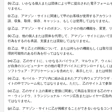
(h) 乙は、いかなる個人または団体により甲に提出された電子フォー
りません。
(i) 乙は、アマゾン・サイトに関連して甲のお客様が使用するアカウ
請、収集、取得、保存、キャッシュ、もしくは使用してはなりません。
(j) 乙は、アマゾン・サイトのボタン、リンクその他の機能を、変更
(k) 乙は、他の個人または団体を代理して、アマゾン・サイトにおい
行為をするのを承認、支援または奨励してはなりません。
(l) 乙は、甲と乙との関係について、または何らかの機能もしくは取
理的可能性のある行為を行ってはなりません。
(m) 乙は、乙のサイトに、いかなるスパイウェア、マルウェア、ウィ
が自身のコンピューター その他の電子デバイスにダウンロードもしく
ソフトウェア・アプリケーションを含めたり、表示したり、または特別
(n) 乙は、モバイル・アプリ内に組み込まれたアプリ内ウェブブラウザ
イトの中でフレーム化してはなりません。ただし、乙のサイト上で参加
(o) 乙は、乙のサイト上の素材と密接に関連して商品を宣伝する乙の
ー・ウィンドウ、トランジショナル・ページ広告またはレイヤー広告内
てはなりません。
(p) 乙は、アマゾン・サイトに乙が掲載することができるいかなるコ