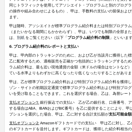
同じトラフィックを使用してアソシエイト・プログラムと別のプログラ
の操作や組み合わせによるもの）、甲は、手数料の支払いの留保および
ます。
甲は随時、アソシエイトが標準プログラム紹介料または特別プログラム
（またいかなる期間にもかかわらず）、甲は、いつでも制限の全部また
は、
別紙
をご覧ください（以下「
プログラム紹介料の制限
」といいま
6. プログラム紹介料のレポートと支払い
甲は、甲内部のトラッキングのために、および乙が当該月に獲得した標
乙に配布するため、適格販売を正確かつ包括的にトラッキングするため
ラム紹介料は、最も近い現地通貨の金額（米ドルの場合はセントなど）
ている水準よりもわずかに高くなったり低くなったりすることがありま
甲は、乙が標準プログラム紹介料および特別プログラム紹介料を獲得し
ゾン・サイトの初期設定通貨で標準プログラム紹介料および特別プログ
いを受け取ることもできます。これを選択する場合、乙は、為替レート
支払オプション1:
銀行振込での支払い 乙が乙の銀行名、口座番号、ア
する場合はABA、IBANおよびBIC番号）を乙に提供することにより
プションを選択した場合、甲は、乙に対する合計支払額が
支払可能金額
支払オプション2:
Amazonギフトカードでの支払い 甲は乙に対し、
のギフトカードを送付します。ギフトカードは、獲得した紹介料相当の