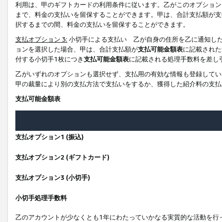
利用は、甲のギフトカードの利用条件に従います。乙がこのオプション
まで、料金の支払いを留保することができます。甲は、合計支払額が支
択するまでの間、料金の支払いを留保することができます。
支払オプション 3:
小切手による支払い 乙が自身の住所を乙に通知し
ョンを選択した場合、甲は、合計支払額が
支払可能金額表
に記載された
付する小切手1枚につき
支払可能金額表
に記載される処理手数料を差し
乙がいずれのオプションも選択せず、支払用の有効な情報も登録してい
甲の裁量により別の支払方法で支払いをするか、獲得した紹介料の支払
支払可能金額表
支払オプション1 (振込)
支払オプション2 (ギフトカード)
支払オプション3 (小切手)
小切手処理手数料
乙のアカウントが少なくとも1年にわたっていかなる実質的な活動を行