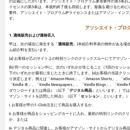
の定義にしたがいます。アソシエイト・プログラム参加要件の第3条お
イセンスの第3条は、本規約終了後も存続します。疑義を避けるためにい
要件、アソシエイト・プログラムIPライセンスまたはアマゾン・イン
す。
アソシエイト・プログ
1. 適格販売および適格収入
甲は、次の場合に発生する「
適格販売
」(本紹介料率表の例外がある場
ム紹介料を支払います。
(a) お客様が乙のサイト上の特別リンクのクリックスルーにてアマゾン
(b) 同一のセッション中に、次のいずれかが生じること（1回のセッ
下のいずれかが最初に生じたときに終了します。(x)お客様の当該クリッ
り決定します。例えば「Amazon Music」、「Amazon Shorts」、「eDo
「Kindle 本」、「Kindle Newspapers」、 「Kindle Blogs」、「
ダウンロードまたは商品）（以下「
デジタル商品
」といいます。）では
マゾン・サイトを訪問した時点）（以下「
セッション
」といいます。）
i. お客様が甲の1-Click注文にて商品を購入するか、
ii. お客様が商品をショッピングカートに入れ、最初の特別リンクの
か、または
iii. デジタル商品に関連し、お客様がアマゾン・サイトからデジタ