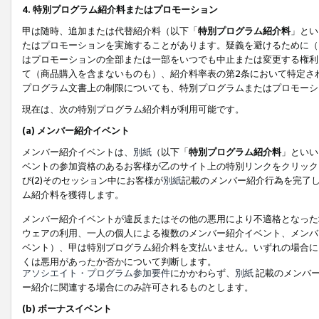
4. 特別プログラム紹介料またはプロモーション
甲は随時、追加または代替紹介料（以下「
特別プログラム紹介料
」とい
たはプロモーションを実施することがあります。疑義を避けるために（
はプロモーションの全部または一部をいつでも中止または変更する権利
て（商品購入を含まないものも）、紹介料率表の第2条において特定さ
プログラム文書上の制限についても、特別プログラムまたはプロモーシ
現在は、次の特別プログラム紹介料が利用可能です。
(a) メンバー紹介イベント
メンバー紹介イベントは、
別紙
（以下「
特別プログラム紹介料
」といい
ベントの参加資格のあるお客様が乙のサイト上の特別リンクをクリック
び(2)そのセッション中にお客様が
別紙
記載のメンバー紹介行為を完了
ム紹介料を獲得します。
メンバー紹介イベントが違反またはその他の悪用により不適格となった
ウェアの利用、一人の個人による複数のメンバー紹介イベント、メンバ
ベント）、甲は特別プログラム紹介料を支払いません。いずれの場合に
くは悪用があったか否かについて判断します。
アソシエイト・プログラム参加要件
にかかわらず、
別紙
記載のメンバー
ー紹介に関連する場合にのみ許可されるものとします。
(b) ボーナスイベント