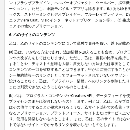
ン（ブラウザプラグイン、ヘルパーオブジェクト、ツールバー、拡張機
ーション）。ただし、承認モバイル・アプリは除きます。(b) あらゆ
ックス、ストリーミングビデオプレイヤー、ブルーレイプレイヤー、DVDプ
ニックViera Cast、Vizioインターネットアプリケーション等）。(
ェアその他のアプリケーション。
6. 乙のサイトのコンテンツ
乙は、乙のサイトのコンテンツについて単独で責任を負い、以下記載の
(a) 乙は、いかなる方法であれ、追加情報を加えることも含め、プロ
ンツの改ざんをしてはなりません。ただし、乙は、当初の比率を維持し
することや、テキストの意味を大幅に変更しない方法または事実として
コンテンツの一部を省略することはできます。甲が乙に提供することが
シー規約情報へのリンク）としてフォーマットされていないアマゾン・
設けることなく、乙は、「プライバシー情報」へのリンクを削除したり
または判読できないようにしないものとします。
(b) 乙は、プログラム・コンテンツやCreators API、データフ
ブライセンスまたは譲渡しないものとします。例えば、乙は、乙がプロ
はその他付与することが要求されるような、乙サイト以外での広告（サ
なるアプリケーション、プラットフォーム、サイトまたはサービス上で
り、使用を奨励しないものとします。 また、乙は、乙のサイトではな
トではないサイト上でかかるリンクを表示しないものとします。