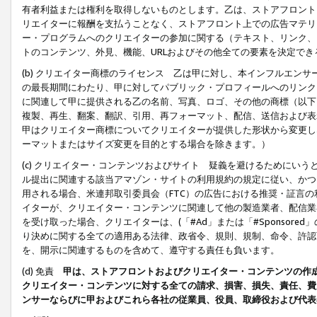
有者利益または権利を取得しないものとします。乙は、ストアフロントに
リエイターに報酬を支払うことなく、ストアフロント上での広告マテリア
ー・プログラムへのクリエイターの参加に関する（テキスト、リンク、
トのコンテンツ、外見、機能、URLおよびその他全ての要素を決定で
(b) クリエイター商標のライセンス 乙は甲に対し、本インフルエン
の最長期間にわたり、甲に対してパブリック・プロフィールへのリンク
に関連して甲に提供される乙の名前、写真、ロゴ、その他の商標（以下
複製、再生、翻案、翻訳、引用、再フォーマット、配信、送信および表
甲はクリエイター商標についてクリエイターが提供した形状から変更し
ーマットまたはサイズ変更を目的とする場合を除きます。）
(c) クリエイター・コンテンツおよびサイト 疑義を避けるためにい
ル提出に関連する該当アマゾン・サイトの利用規約の規定に従い、かつ、
用される場合、米連邦取引委員会（FTC）の広告における推奨・証言
イターが、クリエイター・コンテンツに関連して他の製造業者、配信業
を受け取った場合、クリエイターは、(「#Ad」または「#Sponsor
り決めに関する全ての適用ある法律、政省令、規則、規制、命令、許認
を、開示に関連するものを含めて、遵守する責任も負います。
(d) 免責
甲は、ストアフロントおよびクリエイター・コンテンツの作
クリエイター・コンテンツに対する全ての請求、損害、損失、責任、費
ンサーならびに甲およびこれら各社の従業員、役員、取締役および代表