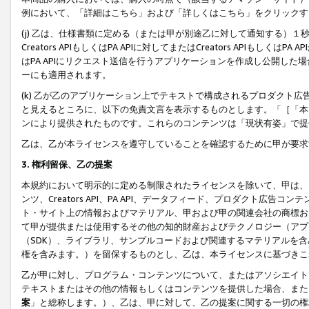
例において、「詳細はこちら」および「詳しくはこちら」をクリックす
(j) 乙は、仕様書類に定める（または甲が別途乙に対して通知する）
Creators APIもしくはPA APIに対してまたはCreators APIもしく
はPA APIにリクエスト送信を行うアプリケーションを作成し公開し
ーにも適用されます。
(k) 乙が乙のアプリケーション上でテキストで構成されるプロダクト
と見えるところに、以下の免責文言を表示するものとします。「［「本
ンにより提供されたものです。これらのコンテンツは「現状有姿」で提
乙は、乙が本ライセンスを遵守していることを確認するために甲が要求
3. 権利留保、乙の提案
本規約において明示的に定める制限されたライセンスを除いて、甲は、
ンツ、Creators API、PA API、データフィード、プロダクト
ト・サイト上の情報およびマテリアル、甲および甲の関連会社の商標お
て甲が提供または使用するその他の知的財産およびテクノロジー（アプ
（SDK）、ライブラリ、サンプルコードおよび関連するマテリアルを
権を含みます。）を留保するものとし、乙は、本ライセンスに基づきこ
乙が甲に対し、プログラム・コンテンツについて、またはアソシエイト
テキストまたはその他の情報もしくはコンテンツを提供した場合、また
案
」と総称します。）、乙は、甲に対して、乙の提案に関する一切の権