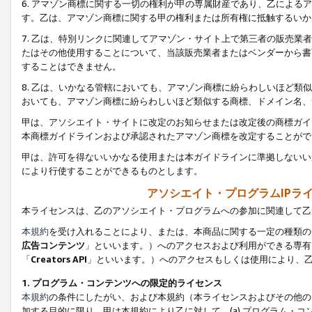
6. アマゾン商標に関する一切の権利が甲の専属財産であり、乙によ
す。乙は、アマゾン商標に関する甲の権利または所有権に抵触するいか
7. 乙は、特別リンクに関連してアマゾン・サイト上で第三者の販売
たはその他使用することについて、当該販売業者またはベンダーから書
することはできません。
8. 乙は、いかなる管轄においても、アマゾン商標に紛らわしいほど
おいても、アマゾン商標に紛らわしいほど類似する商標、ドメイン名、
甲は、アソシエイト・サイトに改定のお知らせまたは改定後の商標ガイ
本商標ガイドラインおよび承認されたアマゾン商標を改定することがで
甲は、許可を得ないいかなる使用または本ガイドラインに準拠しないい
により行使することができるものとします。
アソシエイト・プログラムIPラ
本ライセンスは、乙のアソシエイト・プログラムへの参加に関連して乙
本規約
を受け入れることにより、または、本商品に関する一定の種類の
広告コンテンツ
」といいます。）へのアクセスおよび利用ができる専有
「
Creators API
」といいます。）へのアクセスもしくは使用により、
1. プログラム・コンテンツへの限定的ライセンス
本規約
の条件にしたがい、および本規約（本ライセンスおよびその他の
加する目的に限り、甲は本規約により乙に対して、(a) プログラム・コ