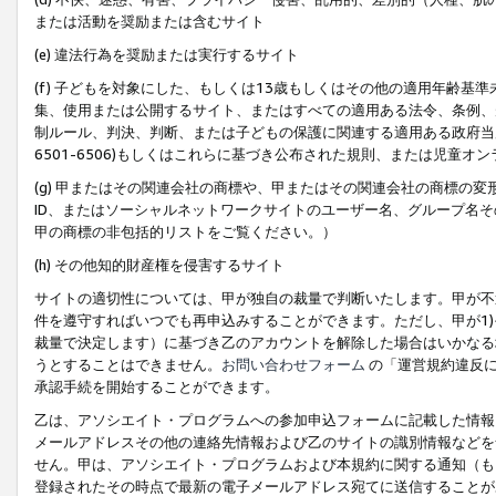
または活動を奨励または含むサイト
(e) 違法行為を奨励または実行するサイト
(f) 子どもを対象にした、もしくは13歳もしくはその他の適用年齢
集、使用または公開するサイト、またはすべての適用ある法令、条例、
制ルール、判決、判断、または子どもの保護に関連する適用ある政府当局の要
6501-6506)もしくはこれらに基づき公布された規則、または児童オ
(g) 甲またはその関連会社の商標や、甲またはその関連会社の商標の
ID、またはソーシャルネットワークサイトのユーザー名、グループ名
甲の商標の非包括的リストをご覧ください。）
(h) その他知的財産権を侵害するサイト
サイトの適切性については、甲が独自の裁量で判断いたします。甲が不
件を遵守すればいつでも再申込みすることができます。ただし、甲が1)
裁量で決定します）に基づき乙のアカウントを解除した場合はいかなる
うとすることはできません。
お問い合わせフォーム
の「運営規約違反に
承認手続を開始することができます。
乙は、アソシエイト・プログラムへの参加申込フォームに記載した情報
メールアドレスその他の連絡先情報および乙のサイトの識別情報などを
せん。甲は、アソシエイト・プログラムおよび本規約に関する通知（も
登録されたその時点で最新の電子メールアドレス宛てに送信することが