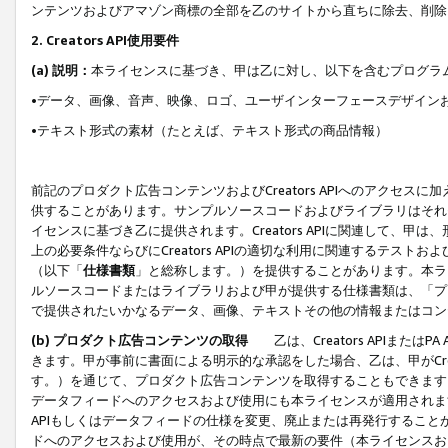
ンテンツおよびアマゾン商標の全部を乙のサイトから直ちに除去、削除
2. Creators API使用要件
(a) 説明：
本ライセンスに基づき、甲は乙に対し、以下を含むプログラ
•データ、画像、音声、映像、ロゴ、ユーザインターフェースデザイン
•テキスト形式の素材（たとえば、テキスト形式の商品情報）
前記のプロダクト広告コンテンツおよびCreators APIへのアクセスに
供することがあります。サンプルソースコードおよびライブラリはそれ
イセンスに基づき乙に提供されます。Creators APIに関連して
上の必要条件ならびにCreators APIの適切な利用に関連するテ
（以下「
仕様書類
」と総称します。）を提供することがあります。本ラ
ルソースコードまたはライブラリおよび甲が提供する仕様書類は、「プ
で提供されたいかなるデータ、画像、テキストその他の情報またはコン
(b) プロダクト広告コンテンツの取得
乙は、Creators APIま
きます。甲が事前に書面による明示的な承認をした場合、乙は、甲がCreator
す。）を通じて、プロダクト広告コンテンツを取得することもできます
データフィードへのアクセスおよび使用にも本ライセンスが適用されます。乙は
APIもしくはデータフィードの仕様を変更、廃止または再発行することがで
ドへのアクセスおよび使用が、その時点で最新の要件（本ライセンスお