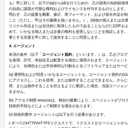
も）甲に対して、以下の(a)から(d)を行うための、乙の固有の知的
の自由に譲渡が可能な権利およびライセンスを付与するものとします。(
問わず、乙の提案を翻案、修正、再フォーマット、および派生作品を制
こと（ただし、甲はその義務を負いません。）。(d)他の個人または企
リジナル作品または合法的に取得したものであることならびに(Z)甲
めて、いかなる個人または企業の権利も侵害しないことを保証します。
要とする支援を甲に対して提供することに同意します。
4. エージェント
本項の条件（以下「
エージェント規約
」といいます。）は、乙がプログ
を使用、許可、有効化又は配置する場合に適用されます。エージェント
により、自律的または半自律的な行動をとるソフトウェアまたはサービ
(a) 透明性および同意 いかなるエージェントも、エージェント規約の
にアクセスし、これを使用、または操作することはできません。さらに、
用、または操作することを控えるように要請した場合、当該エージェン
きません。
(b) アクセス制限 Amazonは、独自の裁量により、エージェント
技術的手段などによって制限する場合があります。
(c) 技術的要件 エージェントは以下を行う必要があります。
i. すべてのHTTP/HTTPSリクエストで、リクエストがエージェ