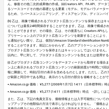
ん、修復その他二次的成果物の作成。(ii)Creators API、PA 
るソースコードその他の基礎となる要素（モデル、モデルパラメーター
るため、リバースエンジニアリング、ディスアセンブル、ディコンパイ
(h) 乙は、画像で構成されるプロダクト広告コンテンツを保存または
については最長24時間保存することができます。乙は、画像で構成さ
ることができますが、その場合、乙は、その後直ちに Creators AP
プリケーション上のプロダクト広告コンテンツを刷新することにより、
ら通知がない限り、乙は、個別のAmazon Standard Identification Nu
することができます。前記にかかわらず、乙のアプリケーションがクラ
プロダクト広告コンテンツを保存またはキャッシュしてはいけません。
以内に、甲に対して、プロダクト広告コンテンツを含むまたは使用する
(i) 乙がプロダクト広告コンテンツをデータフィードから取得する場合または
ン上に表示されるプロダクト広告コンテンツの刷新頻度が1時間に1回
報に隣接して、時刻/日付の表示を含めるものとします。ただし、乙の
び刷新と同日中である間は、表示のうち日付の部分を省略することがで
• Amazon.co.jp 価格： ¥3,277 (2008年1月7日 14:11（日本標準
• Amazon.co.jp 価格： ¥3,277 (14:11（日本標準時）時点 −詳しくは
また、乙は、下記の免責文言を、価格情報または入手可能性についての
ップアップその他類似の方法で表示しなければなりません。「価格およ
本商品の購入においては、購入の時点で（該当するアマゾン・サイト）