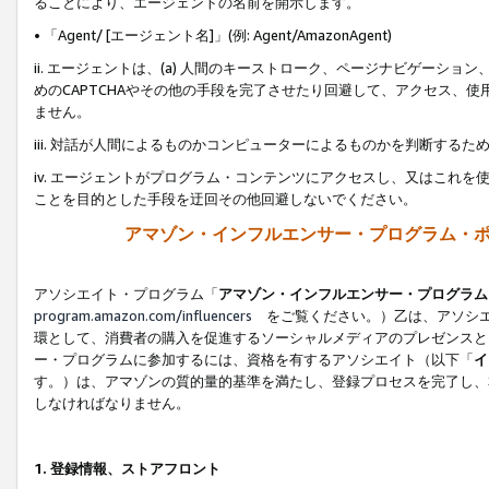
ることにより、エージェントの名前を開示します。
• 「Agent/ [エージェント名]」(例: Agent/AmazonAgent)
ii. エージェントは、(a) 人間のキーストローク、ページナビゲーシ
めのCAPTCHAやその他の手段を完了させたり回避して、アクセス、
ません。
iii. 対話が人間によるものかコンピューターによるものかを判断する
iv. エージェントがプログラム・コンテンツにアクセスし、又はこれ
ことを目的とした手段を迂回その他回避しないでください。
アマゾン・インフルエンサー・プログラム・
アソシエイト・プログラム「
アマゾン・インフルエンサー・プログラム
program.amazon.com/influencers
をご覧ください。）乙は、アソシエ
環として、消費者の購入を促進するソーシャルメディアのプレゼンスと
ー・プログラムに参加するには、資格を有するアソシエイト（以下「
イ
す。）は、アマゾンの質的量的基準を満たし、登録プロセスを完了し、
しなければなりません。
1.
登録情報、ストアフロント