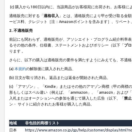
(c) 購入から180日以内に、当該商品がお客様宛に出荷され、お客
適格販売に対する「
適格収入
」とは、適格販売により甲が受け取る金額
ービス料、クレジット［注：Amazonポイントを含みます］、リベー
2. 不適格販売
前記にも関わらず、適格販売が、アソシエイト・プログラム紹介料率表
るその他の条件、仕様書、ステートメントおよびポリシー（以下「
プロ
ります 。
さらに、以下の購入は適格販売の要件を満たすようにみえても、不適格
(a)
本規約
の解除後に購入された商品、
(b) 注文が取り消され、返品または返金が開始された商品、
(c) 「アマゾン」、「Kindle」またはその他のアマゾン商標（甲
形もしくはスペル違い（例えば、「ammazon」、「amaozn」およ
入札またはオークションへの参加を通じて購入した広告（以下、「
禁止
ン・ サイトに紹介されたお客様が購入した商品、
地域
非包括的商標リスト
日本
https://www.amazon.co.jp/gp/help/customer/display.html