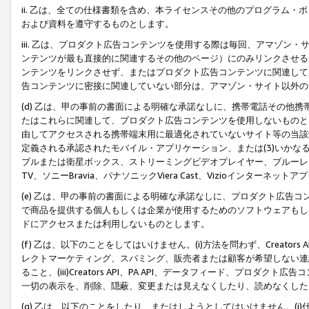
ii. 乙は、全ての仕様書類を含め、本ライセンスその他のプログラム
および資料を遵守するものとします。
iii. 乙は、プロダクト広告コンテンツを使用する際は毎回、アマゾ
ンテンツが最も直接的に関連するその他のページ）にのみリンクさせる
ンテンツをリンクさせず、またはプロダクト広告コンテンツに関連して
告コンテンツに密接に関連していない部分は、アマゾン・サイト以外の
(d) 乙は、甲の事前の書面による明確な承諾なしに、携帯電話その他
たはこれらに関連して、プロダクト広告コンテンツを使用しないものと
由してアクセスされる携帯端末用に最適化されていないサイト等の当該端
定義される承認されたモバイル・アプリケーション、または(3)いか
ブルまたは衛星ボックス、ストリーミングビデオプレイヤー、ブルーレイ
TV、ソニーBravia、パナソニックViera Cast、Vizioインター
(e) 乙は、甲の事前の書面による明確な承諾なしに、プロダクト広告
で商品を提供する個人もしくは企業が使用するためのソフトウェアもしくはその
ドにアクセスまたは利用しないものとします。
(f) 乙は、以下のことをしてはいけません。(i)方法を問わず、Creator
レクトマーケティング、スパミング、販売者または顧客が希望しない連
ること、(iii)Creators API、PA API、データフィード、プ
一切の表示を、削除、隠蔽、変更または見えなくしたり、読めなくした
(g) 乙は、以下のことをしたり、またはしようとしてはいけません。(