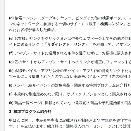
(d) 検索エンジン（グーグル、ヤフー、ビングその他の検索ポータル
ンのネットワークに参加する一切のサイト）（以下「
検索エンジン
」と
れたお客様が購入した商品、
(e) お客様がリンクをクリックまたは仲介ウェブページ上でその他の
イトに送るリンク（「
リダイレクト・リンク
」）を経由して、アマゾン
(f) アマゾン・サイトに適用される条件を遵守せずに、お客様に購入さ
(g) 乙のサイトからアマゾン・サイトへのリンクが適正にフォーマッ
(h) 承認モバイル・アプリ以外のモバイル・アプリ内の特別リンクまたはC
ツールにより提供されたものではない承認モバイル・アプリ内の特別リ
(i) メンバー紹介イベントの対象商品（関連する特別プログラム紹介料と
(j) 本規約で別途定めのない限り、サブスクリプションとして購入され
(k) 商品一覧ページに掲載されていない発表前の商品や予約開始前の商
3. 標準プログラム紹介料
甲は乙に対し、本紹介料率表に記載された制限および
本規約
を遵守す
す。）を支払います。紹介料は、適格収入のパーセンテージとして計算