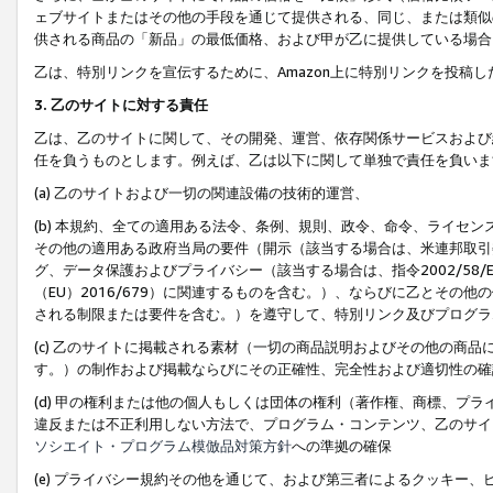
ェブサイトまたはその他の手段を通じて提供される、同じ、または類似
供される商品の「新品」の最低価格、および甲が乙に提供している場合
乙は、特別リンクを宣伝するために、Amazon上に特別リンクを投稿し
3. 乙のサイトに対する責任
乙は、乙のサイトに関して、その開発、運営、依存関係サービスおよび
任を負うものとします。例えば、乙は以下に関して単独で責任を負いま
(a) 乙のサイトおよび一切の関連設備の技術的運営、
(b) 本規約、全ての適用ある法令、条例、規則、政令、命令、ライセ
その他の適用ある政府当局の要件（開示（該当する場合は、米連邦取引
グ、データ保護およびプライバシー（該当する場合は、指令2002/58
（EU）2016/679）に関連するものを含む。）、ならびに乙とそ
される制限または要件を含む。）を遵守して、特別リンク及びプログラ
(c) 乙のサイトに掲載される素材（一切の商品説明およびその他の商
す。）の制作および掲載ならびにその正確性、完全性および適切性の確
(d) 甲の権利または他の個人もしくは団体の権利（著作権、商標、プ
違反または不正利用しない方法で、プログラム・コンテンツ、乙のサイ
ソシエイト・プログラム模倣品対策方針
への準拠の確保
(e) プライバシー規約その他を通じて、および第三者によるクッキー