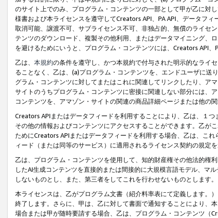
のサイト上でのみ、プログラム・コンテンツの一部として甲が乙に対し
様書および本ライセンスを遵守してCreators API、PA API、
取消可能、譲渡不可、サブライセンス不可、非独占的、無償のライセン
テンツのダウンロード、複製その他利用、またはデータマイニング、ロ
を避けるためにいうと、プログラム・コンテンツには、Creators AP
乙は、
本規約
の条件を遵守し、かつ本規約で付与された明示的なライセ
ることなく、乙は、(a)プログラム・コンテンツを、エンドユーザに
グラム・コンテンツに対してまたはこれに関連してリンクしたり、アマ
サイトのうちプログラム・コンテンツに密接に関連しない部分には、ア
コンテンツを、アマゾン・サイトの関連の商品詳細ページまたは他の関
Creators APIまたはデータフィードを利用することにより、乙は、
その他の情報およびコンテンツにアクセスすることができます。乙がこ
ためにCreators APIまたはデータフィードを利用する場合、乙は、こ
ィード（または同等のサービス）に適用されるライセンス契約の規定を
乙は、プログラム・コンテンツを使用して、知的財産権その他法的権利
したAI生成コンテンツを直接的または間接的に大規模言語モデル、マ
しないものとし、また、第三者をしてこれを行わせないものとします。
本ライセンスは、乙がプログラム文書（紹介料率表にて定義します。）
終了します。さらに、甲は、乙に対して書面で通知することにより、本
場合または甲が随時要請する場合、乙は、プログラム・コンテンツ（Cre