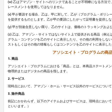
(w) 乙はアマゾン・サイトへのリンクであることが不明瞭になる方法
レースメントを使用してはなりません。
(x) 甲が要請する場合、乙は、甲に対して、乙が（プログラム・ポリ
を提供するものとします。乙が甲の要請にしたがって証明書を提供しな
(y) 甲が別途合意しない限り、乙のサイトは、価格のトラッキングお
(z) 乙は、アマゾン・サイトではないサイト上で提供される商品（例
グラム・コンテンツを乙のサイトに表示したり、その他の利用をしない
ストもしくはその他の情報もしくはコンテンツを乙のサイトに表示した
アソシエイト・プログラムの商
1. 商品
アソシエイト・プログラムにおける「商品」とは、本商品ステートメン
物理的またはデジタルの商品を指します。
2. サービス
現時点において、アマゾン・ホーム・サービス以外のサービスについて
3. 除外商品
前記にかかわらず、以下のアイテムおよびサービスは、現時点において
といいます。）