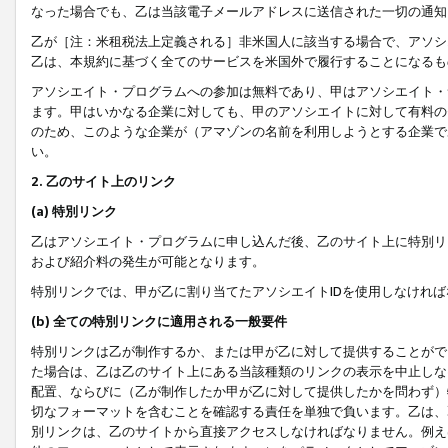
なった場合でも、乙は当該電子メールアドレスに送信された一切の通知
乙が［注：米租税法上定義される］非米国人に該当する場合で、アソシ
乙は、本規約に基づく全てのサービスを米国外で履行することになるも
アソシエイト・プログラムへの参加は無料であり、甲はアソシエイト・
ます。甲はいかなる企業に対しても、甲のアソシエイトに対して有料の
のため、このような企業が（アマゾンの名前を利用しようとする企業で
い。
2. 乙のサイト上のリンク
(a) 特別リンク
乙はアソシエイト・プログラムに申し込んだ後、乙のサイト上に特別リ
および紹介料の発生が可能となります。
特別リンクでは、甲が乙に割り当てたアソシエイトIDを使用しなけれ
(b) 全ての特別リンクに適用される一般要件
特別リンクは乙が制作するか、または甲が乙に対して提供することがで
た場合は、乙は乙のサイト上にある当該種類のリンクの表示を中止しな
配置、ならびに（乙が制作したか甲が乙に対して提供したかを問わず）
切なフォーマットを含むことを確認する責任を単独で負います。乙は、
別リンクは、乙のサイトから直接アクセスしなければなりません。例えば、