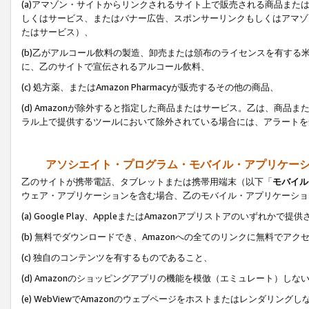
(a)アマゾン・サイトからリンクされるサイト上で販売される商品またはサ
しくはサービス、またはバナー広告、スポンサーリンクもしくはアマゾ
たはサービス）、
(b)乙がアルコール飲料の製造、卸売または頒布のライセンスを有す
に、乙のサイトで宣伝されるアルコール飲料、
(c) 処方薬、またはAmazon Pharmacyが販売するその他の商品、
(d) Amazonが除外すると指定した商品またはサービス。乙は、商品また
ラル上で提供するツールにおいて除外されている場合には、アラートを
アソシエイト・プログラム・モバイル・アプリケー
乙のサイトが携帯電話、タブレットまたは携帯用端末（以下「
モバイル
ウェア・アプリケーションを含む場合、乙のモバイル・アプリケーショ
(a) Google Play、AppleまたはAmazonアプリストアのいずれかで
(b) 無料でダウンロードでき、Amazonへの全てのリンクに無料でアク
(c) 独自のコンテンツを有するものであること、
(d) Amazonのショッピングアプリの機能を模倣（エミュレート）しな
(e) WebViewでAmazonのウェブページをホストまたはレンダリング