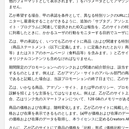
他のフォーマットとして表示されます。）をパラメータとしてアマゾン
ません。
乙が希望する場合、甲の承認を条件として、異なる特別リンクのURL
ニターし最適化することができるように、追加の「サブタグ」アソシエ
イト・プログラムに関連して提供されたID又は報告を、乙のサイトの
に到着したときに、かかるユーザの行動をモニターする目的でユーザに
乙は、甲の承認なく、いつでも乙のサイトに商品（および関連する特別
（商品ステートメント（以下に定義します。）に定義されたとおり）商
等）またはストアのホームページ（食料品等）を含みます。）と乙サイ
オリジナルコンテンツも含めなければなりません。
期間限定のプロモーションへのリンクおよび関連の紹介部分は、該当す
するものとします。例えば、乙がアマゾン・サイトのアパレル部門の商
であると記載した場合は、当該プロモーションの終了日までに、乙のサ
乙は、いかなる商品、アマゾン・サイト、または甲のポリシー、プロモ
誤解を招くような主張をしてはなりません。例えば、乙が乙のサイト上に
合、乙はリンク先のスマートフォンについて、128 GBのメモリーが
商品の価格および在庫は、随時変化します。乙が乙のサイトに掲載した
格および在庫を表示できるものとします。(a)甲が価格および在庫のデータを
の価格および在庫のデータを取得し、
本ライセンス
に定めるCreator
さらに、乙が乙のサイトにて商品の価格を「比較」形式（価格比較ツー