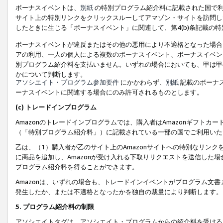
ボーナスイベントは、
別紙
の特別プログラム紹介料に記載された国で利
サイト上の特別リンクをクリックスルーしてアマゾン・サイトを訪問した
したときに生じる「ボーナスイベント」に関連して、第4(b)条記載の
ボーナスイベントが違反またはその他の悪用により不適格となった場合
アの利用、一人の個人による複数のボーナスイベント、ボーナスイベン
別プログラム紹介料を支払いません。いずれの場合においても、甲は甲
かについて判断します。
アソシエイト・プログラム参加要件
にかかわらず、
別紙
記載のボーナ
ーナスイベントに関連する場合にのみ許可されるものとします。
(c) トレードインプログラム
Amazonのトレードインプログラムでは、購入者はAmazonギフト
（「特別プログラム紹介料」）に記載されている一部の国でご利用いた
乙は、（1）購入者が乙のサイト上のAmazonサイトへの特別なリン
に商品を追加し、Amazonが受け入れる下取りリクエストを送信した場
プログラム紹介料を得ることができます。
Amazonは、いずれの場合も、トレードインイベントがプログラム文書
発生したか、または不適格となったかを独自の裁量により判断します。
5. プログラム紹介料の制限
アソシエイトタグは、アソシエイト・プログラムからの紹介料を受ける