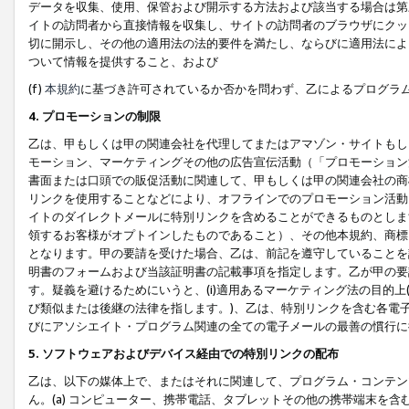
データを収集、使用、保管および開示する方法および該当する場合は第
イトの訪問者から直接情報を収集し、サイトの訪問者のブラウザにクッ
切に開示し、その他の適用法の法的要件を満たし、ならびに適用法によ
ついて情報を提供すること、および
(f)
本規約
に基づき許可されているか否かを問わず、乙によるプログラ
4. プロモーションの制限
乙は、甲もしくは甲の関連会社を代理してまたはアマゾン・サイトもし
モーション、マーケティングその他の広告宣伝活動（「プロモーション
書面または口頭での販促活動に関連して、甲もしくは甲の関連会社の商
リンクを使用することなどにより、オフラインでのプロモーション活動
イトのダイレクトメールに特別リンクを含めることができるものとしま
領するお客様がオプトインしたものであること）、その他本規約、商標
となります。甲の要請を受けた場合、乙は、前記を遵守していることを
明書のフォームおよび当該証明書の記載事項を指定します。乙が甲の要
す。疑義を避けるためにいうと、(i)適用あるマーケティング法の目的上(例
び類似または後継の法律を指します。)、乙は、特別リンクを含む各電子
びにアソシエイト・プログラム関連の全ての電子メールの最善の慣行に
5. ソフトウェアおよびデバイス経由での特別リンクの配布
乙は、以下の媒体上で、またはそれに関連して、プログラム・コンテン
ん。(a) コンピューター、携帯電話、タブレットその他の携帯端末を