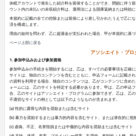
休眠アカウントで発生した紹介料を留保することができ、閉鎖に伴う留
ウント内の未払いの未収紹介料は、適用法による国庫返納または時効に
本規約に記載の全ての控除または留保により差し引かれたうえで乙にな
済を構成します。
理由の如何を問わず、乙に超過金が支払われた場合、甲が本規約に基づ
ページ上部に戻る
アソシエイト・プロ
1. 参加申込みおよび参加資格
参加申込みの手続きを開始するには、乙は、すべての必要事項を正確に
サイトは、独自のコンテンツを含むとともに、申込フォームに記載され
の資料を利用する場合、独自のコンテンツは、乙がコンテンツに含めた
ォームには、乙のサイトを特定する必要があります。甲は、乙の申込フ
合、乙のサイトはアソシエイト・プログラムに参加できず、乙は、乙の
不適切なサイトの例としては以下のようなものが含まれます。
(a) 性的に露骨な内容を奨励または含むサイト
(b) 暴力を奨励するまたは暴力的内容を含むサイト、または潜在的に
(c) 虚偽、不正、名誉毀損または中傷的な内容を奨励または含むサイト
(d) 不快、迷惑、有害、プライバシー侵害、乱用的、差別的（人種、