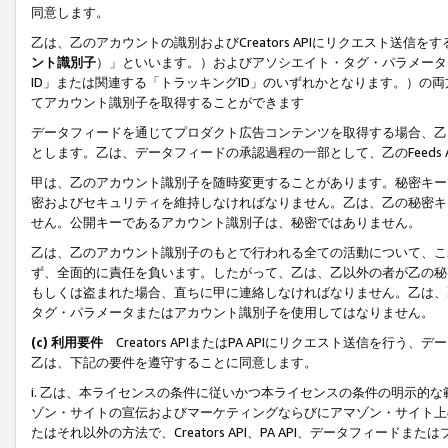
同意します。
乙は、乙のアカウントの識別およびCreators APIにリクエスト送
ント識別子
）」といいます。）およびアソシエイト・タグ・パラメータ（
ID」または関連する「トラッキングID」のいずれかとなります。）の両方
てアカウント識別子を取得することができます
データフィードを通じてプロダクト広告コンテンツを取得する場合、乙は、Cre
とします。乙は、データフィードの承認過程の一部として、乙のFeeds
甲は、乙のアカウント識別子を随時変更することがあります。秘密キー
密およびセキュリティを維持しなければなりません。乙は、乙の秘密キ
せん。公開キーであるアカウント識別子は、秘密ではありません。
乙は、乙のアカウント識別子のもとで行われる全ての活動について、こ
ず、全面的に責任を負います。したがって、乙は、乙以外の者が乙の秘
もしくは盗まれた場合、直ちに甲に連絡しなければなりません。乙は、
タグ・パラメータまたはアカウント識別子を使用してはなりません。
(c) 利用要件
Creators APIまたはPA APIにリクエスト送信を
乙は、下記の要件を遵守することに同意します。
i. 乙は、本ライセンスの条件に従いかつ本ライセンスの条件の明示的
ゾン・サイトの宣伝およびマーケティングならびにアマゾン・サイト上
たはそれ以外の方法で、Creators API、PA API、データフィー