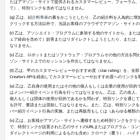
たはアマゾン・サイトで提供されるカスタマーレビュー、フォーラム、
て）、特別リンクを含めてはなりません。
(q) 乙は、
紹介料率表
の裏をかこうとしたり、乙の紹介料を人為的に増
クリックする方法以外で、当該お客様のブラウザでアマゾン・サイトの
(r) 乙は、アソシエイト・プログラムに参加する他のサイトから、ま
ェア経由を含めて）妨害またはリダイレクトしようとしたり、または、
なりません。
(s) 乙は、ロボットまたはソフトウェア・プログラムその他の方法を
ゾン・サイト上でのセッションを作出してはなりません。
(t) 乙は、甲のカスタマーレビューやおすすめ度（star rating
Creators APIを経由してカスタマーレビューやおすすめ度へのリンク
(u) 乙は、乙自身の使用またはその他の個人もしくは企業の使用が目
はメンバー紹介イベント行為を行ってはなりません。乙は、乙の友人、
個人もしくは団体の使用が目的であるかを問わず、特別リンクを通じて
を許可、要請または奨励してはなりません。また、乙は、特別リンクを
バー紹介イベント行為の実施、または再販売もしくは（あらゆる種類の
(v) 乙は、お客様がアマゾン・サイトへ遷移するため特別リンクをク
で、特別リンクが設置された乙のサイトのURLまたはプログラム・コ
ダイレクトページの利用によるものも含め）クローク（覆う）、ハイド