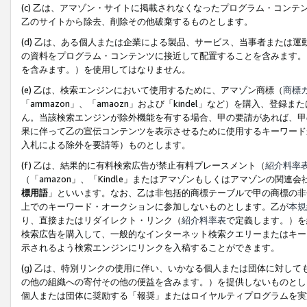
(c) 乙は、アマゾン・サイトに掲載されなくなったプログラム・コン
乙のサイトから除去、削除その他破棄するものとします。
(d) 乙は、ある個人または企業による製品、サービス、当事者または
の資料をプログラム・コンテンツに接近して配置することを含みます。
を含みます。）を使用してはなりません。
(e) 乙は、検索エンジンにおいて使用するために、アマゾン商標（
商標
「ammazon」、「amaozn」および「kindel」など）を購入
ん。当該検索エンジンが除外機能を有する場合、甲の要請があれば、甲
果に伴って乙の宣伝コンテンツを表示させるために使用するキーワード
入札による除外を要請等）ものとします。
(f) 乙は、結果的に有料検索広告が禁止有料プレースメント（
紹介料率
（「amazon」、「Kindle」またはアマゾンもしくはアマゾンの
標用語
」といいます。なお、乙は非包括的商標テーブルで甲の商標の非
上でのキーワード・オークションに参加しないものとします。乙が
本規
り、直接またはリダイレクト・リンク（
紹介料率表
で定義します。）を
検索広告を購入して、一般的なインターネット検索クエリーまたはキー
示されるよう検索エンジンにリンクを入稿することができます。
(g) 乙は、特別リンクの使用に伴い、いかなる個人または団体に対し
の他の組織への寄付その他の便益を含みます。）を提供しないものとし
個人または団体に奨励する「報奨」またはロイヤルティプログラムを実