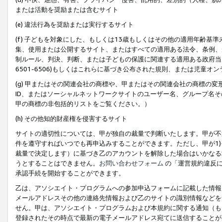
または活動を奨励または含むサイト
(e) 違法行為を奨励または実行するサイト
(f) 子どもを対象にした、もしくは13歳もしくはその他の適用年齢
集、使用または公開するサイト、またはすべての適用ある法令、条例、
制ルール、判決、判断、または子どもの保護に関連する適用ある政府当局の要
6501-6506)もしくはこれらに基づき公布された規則、または児童オ
(g) 甲またはその関連会社の商標や、甲またはその関連会社の商標の
ID、またはソーシャルネットワークサイトのユーザー名、グループ名
甲の商標の非包括的リストをご覧ください。）
(h) その他知的財産権を侵害するサイト
サイトの適切性については、甲が独自の裁量で判断いたします。甲が不
件を遵守すればいつでも再申込みすることができます。ただし、甲が1)
裁量で決定します）に基づき乙のアカウントを解除した場合はいかなる
うとすることはできません。
お問い合わせフォーム
の「運営規約違反に
承認手続を開始することができます。
乙は、アソシエイト・プログラムへの参加申込フォームに記載した情報
メールアドレスその他の連絡先情報および乙のサイトの識別情報などを
せん。甲は、アソシエイト・プログラムおよび本規約に関する通知（も
登録されたその時点で最新の電子メールアドレス宛てに送信することが