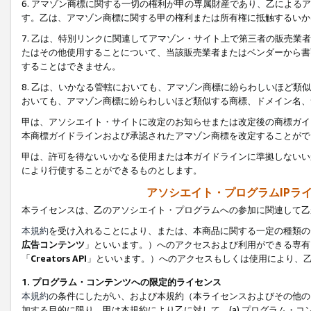
6. アマゾン商標に関する一切の権利が甲の専属財産であり、乙によ
す。乙は、アマゾン商標に関する甲の権利または所有権に抵触するいか
7. 乙は、特別リンクに関連してアマゾン・サイト上で第三者の販売
たはその他使用することについて、当該販売業者またはベンダーから書
することはできません。
8. 乙は、いかなる管轄においても、アマゾン商標に紛らわしいほど
おいても、アマゾン商標に紛らわしいほど類似する商標、ドメイン名、
甲は、アソシエイト・サイトに改定のお知らせまたは改定後の商標ガイ
本商標ガイドラインおよび承認されたアマゾン商標を改定することがで
甲は、許可を得ないいかなる使用または本ガイドラインに準拠しないい
により行使することができるものとします。
アソシエイト・プログラムIPラ
本ライセンスは、乙のアソシエイト・プログラムへの参加に関連して乙
本規約
を受け入れることにより、または、本商品に関する一定の種類の
広告コンテンツ
」といいます。）へのアクセスおよび利用ができる専有
「
Creators API
」といいます。）へのアクセスもしくは使用により、
1. プログラム・コンテンツへの限定的ライセンス
本規約
の条件にしたがい、および本規約（本ライセンスおよびその他の
加する目的に限り、甲は本規約により乙に対して、(a) プログラム・コ