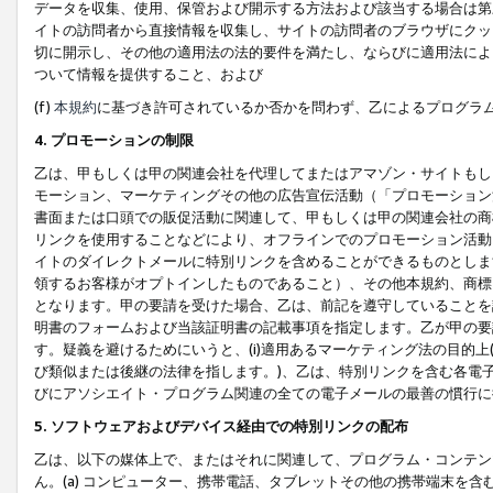
データを収集、使用、保管および開示する方法および該当する場合は第
イトの訪問者から直接情報を収集し、サイトの訪問者のブラウザにクッ
切に開示し、その他の適用法の法的要件を満たし、ならびに適用法によ
ついて情報を提供すること、および
(f)
本規約
に基づき許可されているか否かを問わず、乙によるプログラ
4. プロモーションの制限
乙は、甲もしくは甲の関連会社を代理してまたはアマゾン・サイトもし
モーション、マーケティングその他の広告宣伝活動（「プロモーション
書面または口頭での販促活動に関連して、甲もしくは甲の関連会社の商
リンクを使用することなどにより、オフラインでのプロモーション活動
イトのダイレクトメールに特別リンクを含めることができるものとしま
領するお客様がオプトインしたものであること）、その他本規約、商標
となります。甲の要請を受けた場合、乙は、前記を遵守していることを
明書のフォームおよび当該証明書の記載事項を指定します。乙が甲の要
す。疑義を避けるためにいうと、(i)適用あるマーケティング法の目的上(例
び類似または後継の法律を指します。)、乙は、特別リンクを含む各電子
びにアソシエイト・プログラム関連の全ての電子メールの最善の慣行に
5. ソフトウェアおよびデバイス経由での特別リンクの配布
乙は、以下の媒体上で、またはそれに関連して、プログラム・コンテン
ん。(a) コンピューター、携帯電話、タブレットその他の携帯端末を