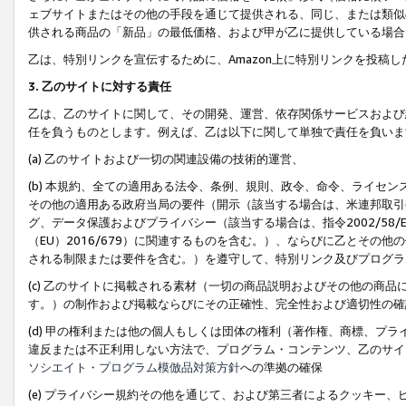
ェブサイトまたはその他の手段を通じて提供される、同じ、または類似
供される商品の「新品」の最低価格、および甲が乙に提供している場合
乙は、特別リンクを宣伝するために、Amazon上に特別リンクを投稿し
3. 乙のサイトに対する責任
乙は、乙のサイトに関して、その開発、運営、依存関係サービスおよび
任を負うものとします。例えば、乙は以下に関して単独で責任を負いま
(a) 乙のサイトおよび一切の関連設備の技術的運営、
(b) 本規約、全ての適用ある法令、条例、規則、政令、命令、ライセ
その他の適用ある政府当局の要件（開示（該当する場合は、米連邦取引
グ、データ保護およびプライバシー（該当する場合は、指令2002/58
（EU）2016/679）に関連するものを含む。）、ならびに乙とそ
される制限または要件を含む。）を遵守して、特別リンク及びプログラ
(c) 乙のサイトに掲載される素材（一切の商品説明およびその他の商
す。）の制作および掲載ならびにその正確性、完全性および適切性の確
(d) 甲の権利または他の個人もしくは団体の権利（著作権、商標、プ
違反または不正利用しない方法で、プログラム・コンテンツ、乙のサイ
ソシエイト・プログラム模倣品対策方針
への準拠の確保
(e) プライバシー規約その他を通じて、および第三者によるクッキー