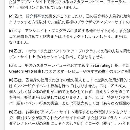
たはアマゾン・サイトで提供されるカスタマーレビュー、フォーラム、
て）、特別リンクを含めてはなりません。
(q) 乙は、
紹介料率表
の裏をかこうとしたり、乙の紹介料を人為的に増
クリックする方法以外で、当該お客様のブラウザでアマゾン・サイトの
(r) 乙は、アソシエイト・プログラムに参加する他のサイトから、ま
ェア経由を含めて）妨害またはリダイレクトしようとしたり、または、
なりません。
(s) 乙は、ロボットまたはソフトウェア・プログラムその他の方法を
ゾン・サイト上でのセッションを作出してはなりません。
(t) 乙は、甲のカスタマーレビューやおすすめ度（star rating
Creators APIを経由してカスタマーレビューやおすすめ度へのリンク
(u) 乙は、乙自身の使用またはその他の個人もしくは企業の使用が目
はメンバー紹介イベント行為を行ってはなりません。乙は、乙の友人、
個人もしくは団体の使用が目的であるかを問わず、特別リンクを通じて
を許可、要請または奨励してはなりません。また、乙は、特別リンクを
バー紹介イベント行為の実施、または再販売もしくは（あらゆる種類の
(v) 乙は、お客様がアマゾン・サイトへ遷移するため特別リンクをク
で、特別リンクが設置された乙のサイトのURLまたはプログラム・コ
ダイレクトページの利用によるものも含め）クローク（覆う）、ハイド