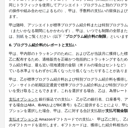
同じトラフィックを使用してアソシエイト・プログラムと別のプログラ
の操作や組み合わせによるもの）、甲は、手数料の支払いの留保および
ます。
甲は随時、アソシエイトが標準プログラム紹介料または特別プログラム
（またいかなる期間にもかかわらず）、甲は、いつでも制限の全部また
は、
別紙
をご覧ください（以下「
プログラム紹介料の制限
」といいま
6. プログラム紹介料のレポートと支払い
甲は、甲内部のトラッキングのために、および乙が当該月に獲得した標
乙に配布するため、適格販売を正確かつ包括的にトラッキングするため
ラム紹介料は、最も近い現地通貨の金額（米ドルの場合はセントなど）
ている水準よりもわずかに高くなったり低くなったりすることがありま
甲は、乙が標準プログラム紹介料および特別プログラム紹介料を獲得し
ゾン・サイトの初期設定通貨で標準プログラム紹介料および特別プログ
いを受け取ることもできます。これを選択する場合、乙は、為替レート
支払オプション1:
銀行振込での支払い 乙が乙の銀行名、口座番号、ア
する場合はABA、IBANおよびBIC番号）を乙に提供することにより
プションを選択した場合、甲は、乙に対する合計支払額が
支払可能金額
支払オプション2:
Amazonギフトカードでの支払い 甲は乙に対し、
のギフトカードを送付します。ギフトカードは、獲得した紹介料相当の