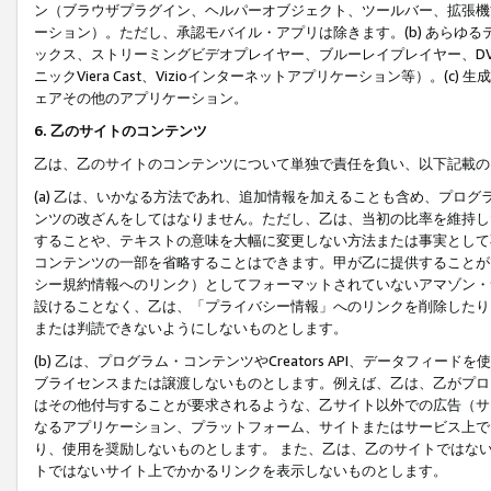
ン（ブラウザプラグイン、ヘルパーオブジェクト、ツールバー、拡張機
ーション）。ただし、承認モバイル・アプリは除きます。(b) あらゆ
ックス、ストリーミングビデオプレイヤー、ブルーレイプレイヤー、DVDプ
ニックViera Cast、Vizioインターネットアプリケーション等）。(
ェアその他のアプリケーション。
6. 乙のサイトのコンテンツ
乙は、乙のサイトのコンテンツについて単独で責任を負い、以下記載の
(a) 乙は、いかなる方法であれ、追加情報を加えることも含め、プロ
ンツの改ざんをしてはなりません。ただし、乙は、当初の比率を維持し
することや、テキストの意味を大幅に変更しない方法または事実として
コンテンツの一部を省略することはできます。甲が乙に提供することが
シー規約情報へのリンク）としてフォーマットされていないアマゾン・
設けることなく、乙は、「プライバシー情報」へのリンクを削除したり
または判読できないようにしないものとします。
(b) 乙は、プログラム・コンテンツやCreators API、データフ
ブライセンスまたは譲渡しないものとします。例えば、乙は、乙がプロ
はその他付与することが要求されるような、乙サイト以外での広告（サ
なるアプリケーション、プラットフォーム、サイトまたはサービス上で
り、使用を奨励しないものとします。 また、乙は、乙のサイトではな
トではないサイト上でかかるリンクを表示しないものとします。