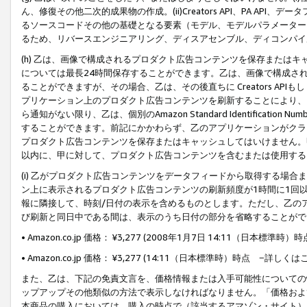
ん、修復その他二次的成果物の作成。(ii)Creators API、PA 
るソースコードその他の基礎となる要素（モデル、モデルパラメーター
るため、リバースエンジニアリング、ディスアセンブル、ディコンパイ
(h) 乙は、画像で構成されるプロダクト広告コンテンツを保存または
については最長24時間保存することができます。乙は、画像で構成さ
ることができますが、その場合、乙は、その後直ちに Creators AP
プリケーション上のプロダクト広告コンテンツを刷新することにより、
ら通知がない限り、乙は、個別のAmazon Standard Identification Nu
することができます。前記にかかわらず、乙のアプリケーションがクラ
プロダクト広告コンテンツを保存またはキャッシュしてはいけません。
以内に、甲に対して、プロダクト広告コンテンツを含むまたは使用する
(i) 乙がプロダクト広告コンテンツをデータフィードから取得する場合または
ン上に表示されるプロダクト広告コンテンツの刷新頻度が1時間に1回
報に隣接して、時刻/日付の表示を含めるものとします。ただし、乙の
び刷新と同日中である間は、表示のうち日付の部分を省略することがで
• Amazon.co.jp 価格： ¥3,277 (2008年1月7日 14:11（日本標準
• Amazon.co.jp 価格： ¥3,277 (14:11（日本標準時）時点 −詳しくは
また、乙は、下記の免責文言を、価格情報または入手可能性についての
ップアップその他類似の方法で表示しなければなりません。「価格およ
本商品の購入においては、購入の時点で（該当するアマゾン・サイト）