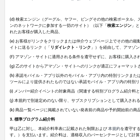
(d) 検索エンジン（グーグル、ヤフー、ビングその他の検索ポータル
ンのネットワークに参加する一切のサイト）（以下「
検索エンジン
」と
れたお客様が購入した商品、
(e) お客様がリンクをクリックまたは仲介ウェブページ上でその他の
イトに送るリンク（「
リダイレクト・リンク
」）を経由して、アマゾン
(f) アマゾン・サイトに適用される条件を遵守せずに、お客様に購入さ
(g) 乙のサイトからアマゾン・サイトへのリンクが適正にフォーマッ
(h) 承認モバイル・アプリ以外のモバイル・アプリ内の特別リンクまたはC
ツールにより提供されたものではない承認モバイル・アプリ内の特別リ
(i) メンバー紹介イベントの対象商品（関連する特別プログラム紹介料と
(j) 本規約で別途定めのない限り、サブスクリプションとして購入され
(k) 商品一覧ページに掲載されていない発表前の商品や予約開始前の商
3. 標準プログラム紹介料
甲は乙に対し、本紹介料率表に記載された制限および
本規約
を遵守す
す。）を支払います。紹介料は、適格収入のパーセンテージとして計算