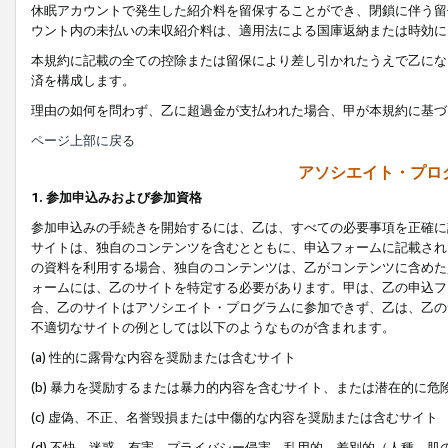
休眠アカウントで発生した紹介料を留保することができ、閉鎖に伴う留
ウント内の未払いの未収紹介料は、適用法による国庫返納または時効に
本規約に記載の全ての控除または留保により差し引かれたうえで乙にな
済を構成します。
理由の如何を問わず、乙に超過金が支払われた場合、甲が本規約に基づ
ページ上部に戻る
アソシエイト・プロ
1. 参加申込みおよび参加資格
参加申込みの手続きを開始するには、乙は、すべての必要事項を正確に
サイトは、独自のコンテンツを含むとともに、申込フォームに記載され
の資料を利用する場合、独自のコンテンツは、乙がコンテンツに含めた
ォームには、乙のサイトを特定する必要があります。甲は、乙の申込フ
合、乙のサイトはアソシエイト・プログラムに参加できず、乙は、乙の
不適切なサイトの例としては以下のようなものが含まれます。
(a) 性的に露骨な内容を奨励または含むサイト
(b) 暴力を奨励するまたは暴力的内容を含むサイト、または潜在的に
(c) 虚偽、不正、名誉毀損または中傷的な内容を奨励または含むサイト
(d) 不快、迷惑、有害、プライバシー侵害、乱用的、差別的（人種、