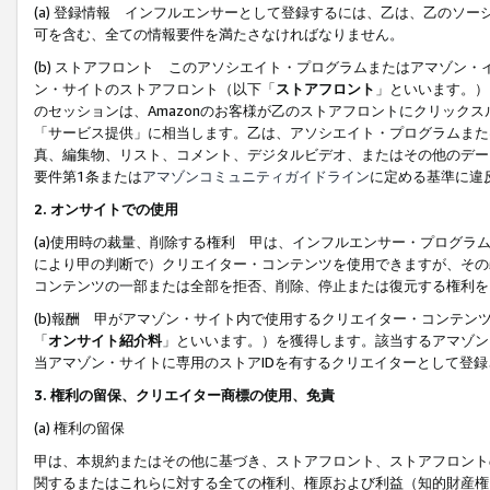
(a) 登録情報 インフルエンサーとして登録するには、乙は、乙のソ
可を含む、全ての情報要件を満たさなければなりません。
(b) ストアフロント このアソシエイト・プログラムまたはアマゾン
ン・サイトのストアフロント（以下「
ストアフロント
」といいます。）
のセッションは、Amazonのお客様が乙のストアフロントにクリック
「サービス提供」に相当します。乙は、アソシエイト・プログラムまた
真、編集物、リスト、コメント、デジタルビデオ、またはその他のデー
要件第1条または
アマゾンコミュニティガイドライン
に定める基準に違
2.
オンサイトでの使用
(a)使用時の裁量、削除する権利 甲は、インフルエンサー・プログラ
により甲の判断で）クリエイター・コンテンツを使用できますが、その
コンテンツの一部または全部を拒否、削除、停止または復元する権利を
(b)報酬 甲がアマゾン・サイト内で使用するクリエイター・コンテン
「
オンサイト紹介料
」といいます。）を獲得します。該当するアマゾン
当アマゾン・サイトに専用のストアIDを有するクリエイターとして登
3.
権利の留保、クリエイター商標の使用、免責
(a) 権利の留保
甲は、本規約またはその他に基づき、ストアフロント、ストアフロント
関するまたはこれらに対する全ての権利、権原および利益（知的財産権