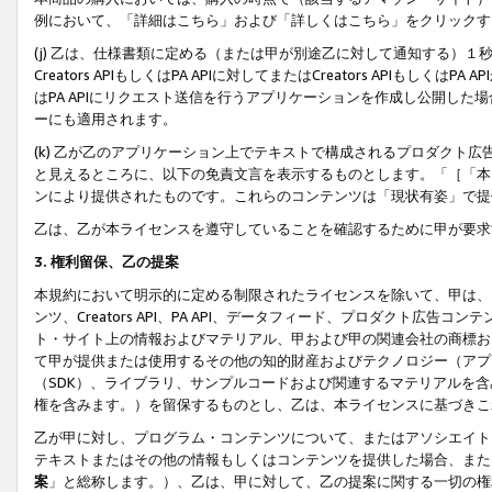
例において、「詳細はこちら」および「詳しくはこちら」をクリックす
(j) 乙は、仕様書類に定める（または甲が別途乙に対して通知する）
Creators APIもしくはPA APIに対してまたはCreators APIもしく
はPA APIにリクエスト送信を行うアプリケーションを作成し公開し
ーにも適用されます。
(k) 乙が乙のアプリケーション上でテキストで構成されるプロダクト
と見えるところに、以下の免責文言を表示するものとします。「［「本
ンにより提供されたものです。これらのコンテンツは「現状有姿」で提
乙は、乙が本ライセンスを遵守していることを確認するために甲が要求
3. 権利留保、乙の提案
本規約において明示的に定める制限されたライセンスを除いて、甲は、
ンツ、Creators API、PA API、データフィード、プロダクト
ト・サイト上の情報およびマテリアル、甲および甲の関連会社の商標お
て甲が提供または使用するその他の知的財産およびテクノロジー（アプ
（SDK）、ライブラリ、サンプルコードおよび関連するマテリアルを
権を含みます。）を留保するものとし、乙は、本ライセンスに基づきこ
乙が甲に対し、プログラム・コンテンツについて、またはアソシエイト
テキストまたはその他の情報もしくはコンテンツを提供した場合、また
案
」と総称します。）、乙は、甲に対して、乙の提案に関する一切の権