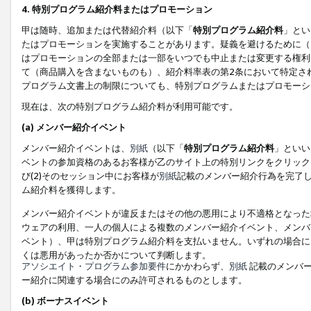
4. 特別プログラム紹介料またはプロモーション
甲は随時、追加または代替紹介料（以下「
特別プログラム紹介料
」とい
たはプロモーションを実施することがあります。疑義を避けるために（
はプロモーションの全部または一部をいつでも中止または変更する権利
て（商品購入を含まないものも）、紹介料率表の第2条において特定さ
プログラム文書上の制限についても、特別プログラムまたはプロモーシ
現在は、次の特別プログラム紹介料が利用可能です。
(a) メンバー紹介イベント
メンバー紹介イベントは、
別紙
（以下「
特別プログラム紹介料
」といい
ベントの参加資格のあるお客様が乙のサイト上の特別リンクをクリック
び(2)そのセッション中にお客様が
別紙
記載のメンバー紹介行為を完了
ム紹介料を獲得します。
メンバー紹介イベントが違反またはその他の悪用により不適格となった
ウェアの利用、一人の個人による複数のメンバー紹介イベント、メンバ
ベント）、甲は特別プログラム紹介料を支払いません。いずれの場合に
くは悪用があったか否かについて判断します。
アソシエイト・プログラム参加要件
にかかわらず、
別紙
記載のメンバー
ー紹介に関連する場合にのみ許可されるものとします。
(b) ボーナスイベント