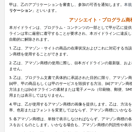
甲は、乙のアプリケーションを審査し、参加の可否を通知します。
本規
リケーション
」といいます。
アソシエイト・プログラム商
本ガイドラインは、プログラム・コンテンツの一部として甲が乙に提供
ラインは常に厳密に遵守することが要求され、本ガイドラインに違反し
自動的に解除されます。
1. 乙は、アマゾン・サイトの商品の在庫状況およびこれに対応する
ン商標を使用することができます。
2. 乙は、アマゾン商標の使用に際し、(i)本ガイドラインの最新版、およ
ません。
3. 乙は、プログラム文書で具体的に承認された目的に限り、アマゾン
(ii)甲、甲の商品もしくは甲のサービスを毀損する方法、(iii)アマ
方法または(iv)オフラインの素材または電子メール（印刷物、郵便、S
用または表示してはなりません。
4. 甲は、乙が使用するアマゾン商標の画像を提供します。乙は、方
率、色彩またはフォントを変更してはならず、アマゾン商標にいかなる
5. 各アマゾン商標は、単独で表示しなければならず、アマゾン商標
スをおくものとします。いかなる場合も、アマゾン商標の判読性や表示