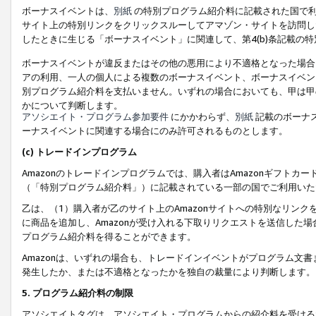
ボーナスイベントは、
別紙
の特別プログラム紹介料に記載された国で利
サイト上の特別リンクをクリックスルーしてアマゾン・サイトを訪問した
したときに生じる「ボーナスイベント」に関連して、第4(b)条記載の
ボーナスイベントが違反またはその他の悪用により不適格となった場合
アの利用、一人の個人による複数のボーナスイベント、ボーナスイベン
別プログラム紹介料を支払いません。いずれの場合においても、甲は甲
かについて判断します。
アソシエイト・プログラム参加要件
にかかわらず、
別紙
記載のボーナ
ーナスイベントに関連する場合にのみ許可されるものとします。
(c) トレードインプログラム
Amazonのトレードインプログラムでは、購入者はAmazonギフト
（「特別プログラム紹介料」）に記載されている一部の国でご利用いた
乙は、（1）購入者が乙のサイト上のAmazonサイトへの特別なリン
に商品を追加し、Amazonが受け入れる下取りリクエストを送信した場
プログラム紹介料を得ることができます。
Amazonは、いずれの場合も、トレードインイベントがプログラム文書
発生したか、または不適格となったかを独自の裁量により判断します。
5. プログラム紹介料の制限
アソシエイトタグは、アソシエイト・プログラムからの紹介料を受ける