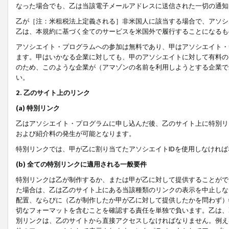
なった場合でも、乙は当該電子メールアドレスに送信された一切の通知
乙が［注：米租税法上定義される］非米国人に該当する場合で、アソシ
乙は、本規約に基づく全てのサービスを米国外で履行することになるも
アソシエイト・プログラムへの参加は無料であり、甲はアソシエイト・
ます。甲はいかなる企業に対しても、甲のアソシエイトに対して有料の
のため、このような企業が（アマゾンの名前を利用しようとする企業で
い。
2. 乙のサイト上のリンク
(a) 特別リンク
乙はアソシエイト・プログラムに申し込んだ後、乙のサイト上に特別リ
および紹介料の発生が可能となります。
特別リンクでは、甲が乙に割り当てたアソシエイトIDを使用しなけれ
(b) 全ての特別リンクに適用される一般要件
特別リンクは乙が制作するか、または甲が乙に対して提供することがで
た場合は、乙は乙のサイト上にある当該種類のリンクの表示を中止しな
配置、ならびに（乙が制作したか甲が乙に対して提供したかを問わず）
切なフォーマットを含むことを確認する責任を単独で負います。乙は、
別リンクは、乙のサイトから直接アクセスしなければなりません。例えば、