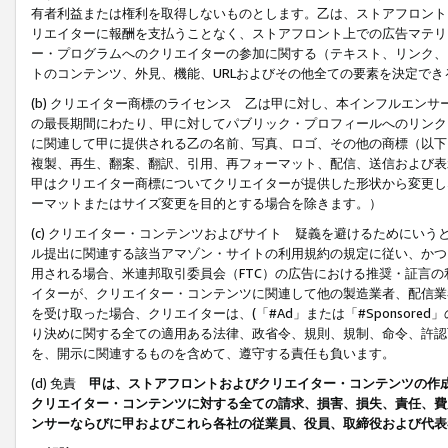
有者利益または権利を取得しないものとします。乙は、ストアフロントに
リエイターに報酬を支払うことなく、ストアフロント上での広告マテリア
ー・プログラムへのクリエイターの参加に関する（テキスト、リンク、
トのコンテンツ、外見、機能、URLおよびその他全ての要素を決定で
(b) クリエイター商標のライセンス 乙は甲に対し、本インフルエン
の最長期間にわたり、甲に対してパブリック・プロフィールへのリンク
に関連して甲に提供される乙の名前、写真、ロゴ、その他の商標（以下
複製、再生、翻案、翻訳、引用、再フォーマット、配信、送信および表
甲はクリエイター商標についてクリエイターが提供した形状から変更し
ーマットまたはサイズ変更を目的とする場合を除きます。）
(c) クリエイター・コンテンツおよびサイト 疑義を避けるためにい
ル提出に関連する該当アマゾン・サイトの利用規約の規定に従い、かつ、
用される場合、米連邦取引委員会（FTC）の広告における推奨・証言
イターが、クリエイター・コンテンツに関連して他の製造業者、配信業
を受け取った場合、クリエイターは、(「#Ad」または「#Sponsor
り決めに関する全ての適用ある法律、政省令、規則、規制、命令、許認
を、開示に関連するものを含めて、遵守する責任も負います。
(d) 免責
甲は、ストアフロントおよびクリエイター・コンテンツの作
クリエイター・コンテンツに対する全ての請求、損害、損失、責任、費
ンサーならびに甲およびこれら各社の従業員、役員、取締役および代表