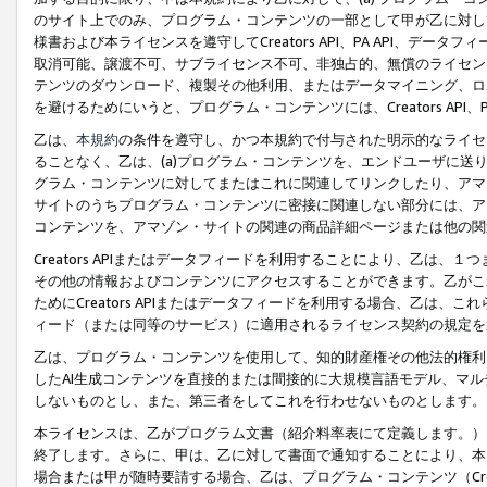
のサイト上でのみ、プログラム・コンテンツの一部として甲が乙に対し
様書および本ライセンスを遵守してCreators API、PA API、
取消可能、譲渡不可、サブライセンス不可、非独占的、無償のライセン
テンツのダウンロード、複製その他利用、またはデータマイニング、ロ
を避けるためにいうと、プログラム・コンテンツには、Creators AP
乙は、
本規約
の条件を遵守し、かつ本規約で付与された明示的なライセ
ることなく、乙は、(a)プログラム・コンテンツを、エンドユーザに
グラム・コンテンツに対してまたはこれに関連してリンクしたり、アマ
サイトのうちプログラム・コンテンツに密接に関連しない部分には、ア
コンテンツを、アマゾン・サイトの関連の商品詳細ページまたは他の関
Creators APIまたはデータフィードを利用することにより、乙は、
その他の情報およびコンテンツにアクセスすることができます。乙がこ
ためにCreators APIまたはデータフィードを利用する場合、乙は、こ
ィード（または同等のサービス）に適用されるライセンス契約の規定を
乙は、プログラム・コンテンツを使用して、知的財産権その他法的権利
したAI生成コンテンツを直接的または間接的に大規模言語モデル、マ
しないものとし、また、第三者をしてこれを行わせないものとします。
本ライセンスは、乙がプログラム文書（紹介料率表にて定義します。）
終了します。さらに、甲は、乙に対して書面で通知することにより、本
場合または甲が随時要請する場合、乙は、プログラム・コンテンツ（Cre