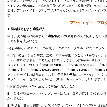
の定義にしたがいます。アソシエイト・プログラム参加要件の第3条お
イセンスの第3条は、本規約終了後も存続します。疑義を避けるためにい
要件、アソシエイト・プログラムIPライセンスまたはアマゾン・イン
す。
アソシエイト・プログ
1. 適格販売および適格収入
甲は、次の場合に発生する「
適格販売
」(本紹介料率表の例外がある場
ム紹介料を支払います。
(a) お客様が乙のサイト上の特別リンクのクリックスルーにてアマゾン
(b) 同一のセッション中に、次のいずれかが生じること（1回のセッ
下のいずれかが最初に生じたときに終了します。(x)お客様の当該クリッ
り決定します。例えば「Amazon Music」、「Amazon Shorts」、「eDo
「Kindle 本」、「Kindle Newspapers」、 「Kindle Blogs」、「
ダウンロードまたは商品）（以下「
デジタル商品
」といいます。）では
マゾン・サイトを訪問した時点）（以下「
セッション
」といいます。）
i. お客様が甲の1-Click注文にて商品を購入するか、
ii. お客様が商品をショッピングカートに入れ、最初の特別リンクの
か、または
iii. デジタル商品に関連し、お客様がアマゾン・サイトからデジタ