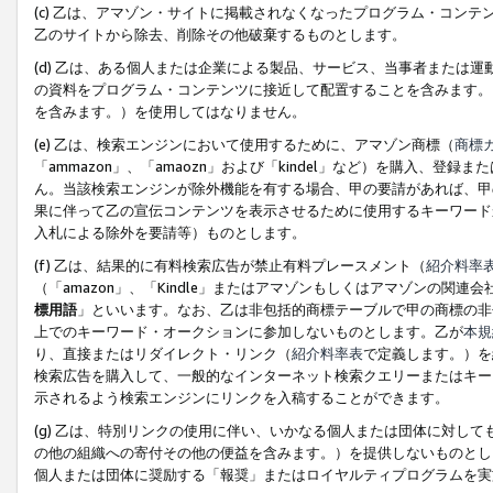
(c) 乙は、アマゾン・サイトに掲載されなくなったプログラム・コン
乙のサイトから除去、削除その他破棄するものとします。
(d) 乙は、ある個人または企業による製品、サービス、当事者または
の資料をプログラム・コンテンツに接近して配置することを含みます。
を含みます。）を使用してはなりません。
(e) 乙は、検索エンジンにおいて使用するために、アマゾン商標（
商標
「ammazon」、「amaozn」および「kindel」など）を購入
ん。当該検索エンジンが除外機能を有する場合、甲の要請があれば、甲
果に伴って乙の宣伝コンテンツを表示させるために使用するキーワード
入札による除外を要請等）ものとします。
(f) 乙は、結果的に有料検索広告が禁止有料プレースメント（
紹介料率
（「amazon」、「Kindle」またはアマゾンもしくはアマゾンの
標用語
」といいます。なお、乙は非包括的商標テーブルで甲の商標の非
上でのキーワード・オークションに参加しないものとします。乙が
本規
り、直接またはリダイレクト・リンク（
紹介料率表
で定義します。）を
検索広告を購入して、一般的なインターネット検索クエリーまたはキー
示されるよう検索エンジンにリンクを入稿することができます。
(g) 乙は、特別リンクの使用に伴い、いかなる個人または団体に対し
の他の組織への寄付その他の便益を含みます。）を提供しないものとし
個人または団体に奨励する「報奨」またはロイヤルティプログラムを実