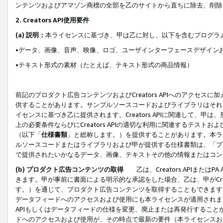
ンテンツおよびアマゾン商標の全部を乙のサイトから直ちに除去、削除
2. Creators API使用要件
(a) 説明：
本ライセンスに基づき、甲は乙に対し、以下を含むプログラ
•データ、画像、音声、映像、ロゴ、ユーザインターフェースデザイン
•テキスト形式の素材（たとえば、テキスト形式の商品情報）
前記のプロダクト広告コンテンツおよびCreators APIへのアクセスに
供することがあります。サンプルソースコードおよびライブラリはそれ
イセンスに基づき乙に提供されます。Creators APIに関連して
上の必要条件ならびにCreators APIの適切な利用に関連するテ
（以下「
仕様書類
」と総称します。）を提供することがあります。本ラ
ルソースコードまたはライブラリおよび甲が提供する仕様書類は、「プ
で提供されたいかなるデータ、画像、テキストその他の情報またはコン
(b) プロダクト広告コンテンツの取得
乙は、Creators APIま
きます。甲が事前に書面による明示的な承認をした場合、乙は、甲がCreator
す。）を通じて、プロダクト広告コンテンツを取得することもできます
データフィードへのアクセスおよび使用にも本ライセンスが適用されます。乙は
APIもしくはデータフィードの仕様を変更、廃止または再発行することがで
ドへのアクセスおよび使用が、その時点で最新の要件（本ライセンスお