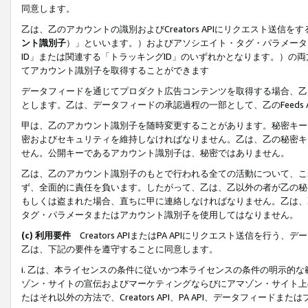
同意します。
乙は、乙のアカウントの識別およびCreators APIにリクエスト送
ント識別子
）」といいます。）およびアソシエイト・タグ・パラメータ（
ID」または関連する「トラッキングID」のいずれかとなります。）の両方
てアカウント識別子を取得することができます
データフィードを通じてプロダクト広告コンテンツを取得する場合、乙は、Cre
とします。乙は、データフィードの承認過程の一部として、乙のFeeds
甲は、乙のアカウント識別子を随時変更することがあります。秘密キー
密およびセキュリティを維持しなければなりません。乙は、乙の秘密キ
せん。公開キーであるアカウント識別子は、秘密ではありません。
乙は、乙のアカウント識別子のもとで行われる全ての活動について、こ
ず、全面的に責任を負います。したがって、乙は、乙以外の者が乙の秘
もしくは盗まれた場合、直ちに甲に連絡しなければなりません。乙は、
タグ・パラメータまたはアカウント識別子を使用してはなりません。
(c) 利用要件
Creators APIまたはPA APIにリクエスト送信を
乙は、下記の要件を遵守することに同意します。
i. 乙は、本ライセンスの条件に従いかつ本ライセンスの条件の明示的
ゾン・サイトの宣伝およびマーケティングならびにアマゾン・サイト上
たはそれ以外の方法で、Creators API、PA API、データフィー