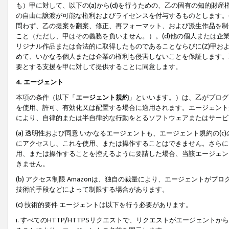
も）甲に対して、以下の(a)から(d)を行うための、乙の固有の知的
の自由に譲渡が可能な権利およびライセンスを付与するものとします。(
問わず、乙の提案を翻案、修正、再フォーマット、および派生作品を制
こと（ただし、甲はその義務を負いません。）。(d)他の個人または企
リジナル作品または合法的に取得したものであることならびに(Z)甲
めて、いかなる個人または企業の権利も侵害しないことを保証します。
要とする支援を甲に対して提供することに同意します。
4. エージェント
本項の条件（以下「
エージェント規約
」といいます。）は、乙がプログ
を使用、許可、有効化又は配置する場合に適用されます。エージェント
により、自律的または半自律的な行動をとるソフトウェアまたはサービ
(a) 透明性および同意 いかなるエージェントも、エージェント規約の
にアクセスし、これを使用、または操作することはできません。さらに、
用、または操作することを控えるように要請した場合、当該エージェン
きません。
(b) アクセス制限 Amazonは、独自の裁量により、エージェント
技術的手段などによって制限する場合があります。
(c) 技術的要件 エージェントは以下を行う必要があります。
i. すべてのHTTP/HTTPSリクエストで、リクエストがエージェ