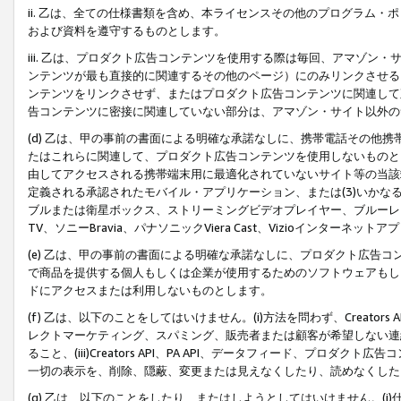
ii. 乙は、全ての仕様書類を含め、本ライセンスその他のプログラム
および資料を遵守するものとします。
iii. 乙は、プロダクト広告コンテンツを使用する際は毎回、アマゾ
ンテンツが最も直接的に関連するその他のページ）にのみリンクさせる
ンテンツをリンクさせず、またはプロダクト広告コンテンツに関連して
告コンテンツに密接に関連していない部分は、アマゾン・サイト以外の
(d) 乙は、甲の事前の書面による明確な承諾なしに、携帯電話その他
たはこれらに関連して、プロダクト広告コンテンツを使用しないものと
由してアクセスされる携帯端末用に最適化されていないサイト等の当該端
定義される承認されたモバイル・アプリケーション、または(3)いか
ブルまたは衛星ボックス、ストリーミングビデオプレイヤー、ブルーレイ
TV、ソニーBravia、パナソニックViera Cast、Vizioインター
(e) 乙は、甲の事前の書面による明確な承諾なしに、プロダクト広告
で商品を提供する個人もしくは企業が使用するためのソフトウェアもしくはその
ドにアクセスまたは利用しないものとします。
(f) 乙は、以下のことをしてはいけません。(i)方法を問わず、Creator
レクトマーケティング、スパミング、販売者または顧客が希望しない連
ること、(iii)Creators API、PA API、データフィード、プ
一切の表示を、削除、隠蔽、変更または見えなくしたり、読めなくした
(g) 乙は、以下のことをしたり、またはしようとしてはいけません。(