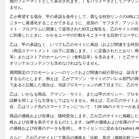
他のフォーマットとして表示されます。）をパラメータとしてアマゾン
ません。
乙が希望する場合、甲の承認を条件として、異なる特別リンクのURL
ニターし最適化することができるように、追加の「サブタグ」アソシエ
イト・プログラムに関連して提供されたID又は報告を、乙のサイトの
に到着したときに、かかるユーザの行動をモニターする目的でユーザに
乙は、甲の承認なく、いつでも乙のサイトに商品（および関連する特別
（商品ステートメント（以下に定義します。）に定義されたとおり）商
等）またはストアのホームページ（食料品等）を含みます。）と乙サイ
オリジナルコンテンツも含めなければなりません。
期間限定のプロモーションへのリンクおよび関連の紹介部分は、該当す
するものとします。例えば、乙がアマゾン・サイトのアパレル部門の商
であると記載した場合は、当該プロモーションの終了日までに、乙のサ
乙は、いかなる商品、アマゾン・サイト、または甲のポリシー、プロモ
誤解を招くような主張をしてはなりません。例えば、乙が乙のサイト上に
合、乙はリンク先のスマートフォンについて、128 GBのメモリーが
商品の価格および在庫は、随時変化します。乙が乙のサイトに掲載した
格および在庫を表示できるものとします。(a)甲が価格および在庫のデータを
の価格および在庫のデータを取得し、
本ライセンス
に定めるCreator
さらに、乙が乙のサイトにて商品の価格を「比較」形式（価格比較ツー