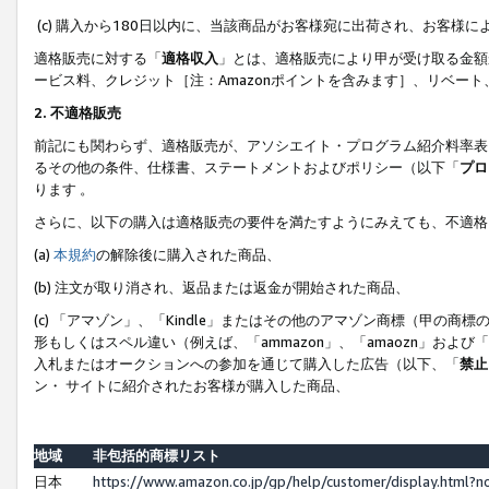
(c) 購入から180日以内に、当該商品がお客様宛に出荷され、お客
適格販売に対する「
適格収入
」とは、適格販売により甲が受け取る金額
ービス料、クレジット［注：Amazonポイントを含みます］、リベー
2. 不適格販売
前記にも関わらず、適格販売が、アソシエイト・プログラム紹介料率表
るその他の条件、仕様書、ステートメントおよびポリシー（以下「
プロ
ります 。
さらに、以下の購入は適格販売の要件を満たすようにみえても、不適格
(a)
本規約
の解除後に購入された商品、
(b) 注文が取り消され、返品または返金が開始された商品、
(c) 「アマゾン」、「Kindle」またはその他のアマゾン商標（甲
形もしくはスペル違い（例えば、「ammazon」、「amaozn」およ
入札またはオークションへの参加を通じて購入した広告（以下、「
禁止
ン・ サイトに紹介されたお客様が購入した商品、
地域
非包括的商標リスト
日本
https://www.amazon.co.jp/gp/help/customer/display.html