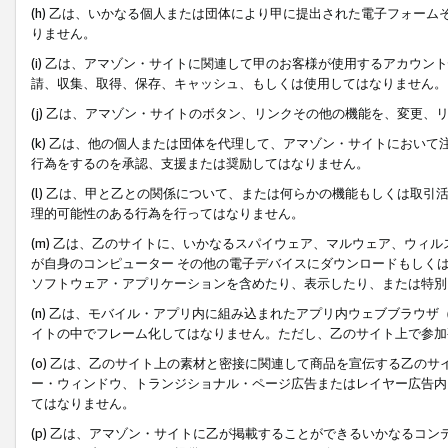
(h) 乙は、いかなる個人または団体により甲に提出された電子フォー
りません。
(i) 乙は、アマゾン・サイトに関連して甲のお客様が使用するアカウ
請、収集、取得、保存、キャッシュ、もしくは使用してはなりません。
(j) 乙は、アマゾン・サイトのボタン、リンクその他の機能を、変更
(k) 乙は、他の個人または団体を代理して、アマゾン・サイトにおい
行為をするのを承認、支援または奨励してはなりません。
(l) 乙は、甲と乙との関係について、または何らかの機能もしくは取
理的可能性のある行為を行ってはなりません。
(m) 乙は、乙のサイトに、いかなるスパイウェア、マルウェア、ウィ
が自身のコンピューター その他の電子デバイスにダウンロードもしく
ソフトウェア・アプリケーションを含めたり、表示したり、または特別
(n) 乙は、モバイル・アプリ内に組み込まれたアプリ内ウェブブラウザ
イトの中でフレーム化してはなりません。ただし、乙のサイト上で参加
(o) 乙は、乙のサイト上の素材と密接に関連して商品を宣伝する乙の
ー・ウィンドウ、トランジショナル・ページ広告またはレイヤー広告内
てはなりません。
(p) 乙は、アマゾン・サイトに乙が掲載することができるいかなるコ