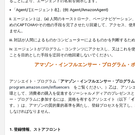
ることにより、エージェントの名前を開示します。
• 「Agent/ [エージェント名]」(例: Agent/AmazonAgent)
ii. エージェントは、(a) 人間のキーストローク、ページナビゲーシ
めのCAPTCHAやその他の手段を完了させたり回避して、アクセス、
ません。
iii. 対話が人間によるものかコンピューターによるものかを判断する
iv. エージェントがプログラム・コンテンツにアクセスし、又はこれ
ことを目的とした手段を迂回その他回避しないでください。
アマゾン・インフルエンサー・プログラム・
アソシエイト・プログラム「
アマゾン・インフルエンサー・プログラム
program.amazon.com/influencers
をご覧ください。）乙は、アソシエ
環として、消費者の購入を促進するソーシャルメディアのプレゼンスと
ー・プログラムに参加するには、資格を有するアソシエイト（以下「
イ
す。）は、アマゾンの質的量的基準を満たし、登録プロセスを完了し、
しなければなりません。
1.
登録情報、ストアフロント