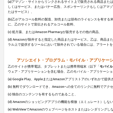
(a)アマゾン・サイトからリンクされるサイト上で販売される商品またはサ
しくはサービス、またはバナー広告、スポンサーリンクもしくはアマゾ
たはサービス）、
(b)乙がアルコール飲料の製造、卸売または頒布のライセンスを有す
に、乙のサイトで宣伝されるアルコール飲料、
(c) 処方薬、またはAmazon Pharmacyが販売するその他の商品、
(d) Amazonが除外すると指定した商品またはサービス。乙は、商品また
ラル上で提供するツールにおいて除外されている場合には、アラートを
アソシエイト・プログラム・モバイル・アプリケー
乙のサイトが携帯電話、タブレットまたは携帯用端末（以下「
モバイル
ウェア・アプリケーションを含む場合、乙のモバイル・アプリケーショ
(a) Google Play、AppleまたはAmazonアプリストアのいずれかで
(b) 無料でダウンロードでき、Amazonへの全てのリンクに無料でアク
(c) 独自のコンテンツを有するものであること、
(d) Amazonのショッピングアプリの機能を模倣（エミュレート）しな
(e) WebViewでAmazonのウェブページをホストまたはレンダリング