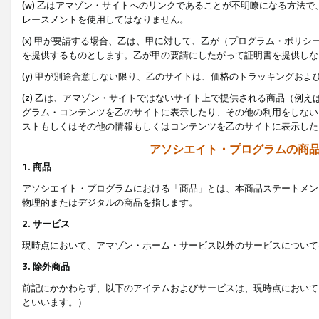
(w) 乙はアマゾン・サイトへのリンクであることが不明瞭になる方法
レースメントを使用してはなりません。
(x) 甲が要請する場合、乙は、甲に対して、乙が（プログラム・ポリ
を提供するものとします。乙が甲の要請にしたがって証明書を提供しな
(y) 甲が別途合意しない限り、乙のサイトは、価格のトラッキングお
(z) 乙は、アマゾン・サイトではないサイト上で提供される商品（例
グラム・コンテンツを乙のサイトに表示したり、その他の利用をしない
ストもしくはその他の情報もしくはコンテンツを乙のサイトに表示した
アソシエイト・プログラムの商
1. 商品
アソシエイト・プログラムにおける「商品」とは、本商品ステートメン
物理的またはデジタルの商品を指します。
2. サービス
現時点において、アマゾン・ホーム・サービス以外のサービスについて
3. 除外商品
前記にかかわらず、以下のアイテムおよびサービスは、現時点において
といいます。）