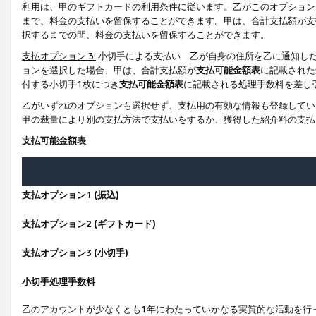
利用は、甲のギフトカードの利用条件に従います。乙がこのオプション
まで、料金の支払いを留保することができます。甲は、合計支払額が支
択するまでの間、料金の支払いを留保することができます。
支払オプション 3:
小切手による支払い 乙が自身の住所を乙に通知し
ョンを選択した場合、甲は、合計支払額が
支払可能金額表
に記載された
付する小切手1枚につき
支払可能金額表
に記載される処理手数料を差し
乙がいずれのオプションも選択せず、支払用の有効な情報も登録してい
甲の裁量により別の支払方法で支払いをするか、獲得した紹介料の支払
支払可能金額表
支払オプション1 (振込)
支払オプション2 (ギフトカード)
支払オプション3 (小切手)
小切手処理手数料
乙のアカウントが少なくとも1年にわたっていかなる実質的な活動を行