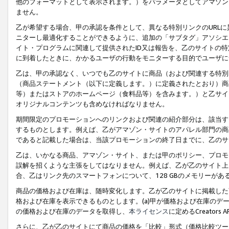
他のフォーマットとして表示されます。）をパラメータとしてアマゾン
ません。
乙が希望する場合、甲の承認を条件として、異なる特別リンクのURL
ニターし最適化することができるように、追加の「サブタグ」アソシエ
イト・プログラムに関連して提供されたID又は報告を、乙のサイトの
に到着したときに、かかるユーザの行動をモニターする目的でユーザに
乙は、甲の承認なく、いつでも乙のサイトに商品（および関連する特別
（商品ステートメント（以下に定義します。）に定義されたとおり）商
等）またはストアのホームページ（食料品等）を含みます。）と乙サイ
オリジナルコンテンツも含めなければなりません。
期間限定のプロモーションへのリンクおよび関連の紹介部分は、該当す
するものとします。例えば、乙がアマゾン・サイトのアパレル部門の商
であると記載した場合は、当該プロモーションの終了日までに、乙のサ
乙は、いかなる商品、アマゾン・サイト、または甲のポリシー、プロモ
誤解を招くような主張をしてはなりません。例えば、乙が乙のサイト上に
合、乙はリンク先のスマートフォンについて、128 GBのメモリーが
商品の価格および在庫は、随時変化します。乙が乙のサイトに掲載した
格および在庫を表示できるものとします。(a)甲が価格および在庫のデータを
の価格および在庫のデータを取得し、
本ライセンス
に定めるCreator
さらに、乙が乙のサイトにて商品の価格を「比較」形式（価格比較ツー