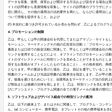
データを収集、使用、保管および開示する方法および該当する場合は第
イトの訪問者から直接情報を収集し、サイトの訪問者のブラウザにクッ
切に開示し、その他の適用法の法的要件を満たし、ならびに適用法によ
ついて情報を提供すること、および
(f)
本規約
に基づき許可されているか否かを問わず、乙によるプログラ
4. プロモーションの制限
乙は、甲もしくは甲の関連会社を代理してまたはアマゾン・サイトもし
モーション、マーケティングその他の広告宣伝活動（「プロモーション
書面または口頭での販促活動に関連して、甲もしくは甲の関連会社の商
リンクを使用することなどにより、オフラインでのプロモーション活動
イトのダイレクトメールに特別リンクを含めることができるものとしま
領するお客様がオプトインしたものであること）、その他本規約、商標
となります。甲の要請を受けた場合、乙は、前記を遵守していることを
明書のフォームおよび当該証明書の記載事項を指定します。乙が甲の要
す。疑義を避けるためにいうと、(i)適用あるマーケティング法の目的上(例
び類似または後継の法律を指します。)、乙は、特別リンクを含む各電子
びにアソシエイト・プログラム関連の全ての電子メールの最善の慣行に
5. ソフトウェアおよびデバイス経由での特別リンクの配布
乙は、以下の媒体上で、またはそれに関連して、プログラム・コンテン
ん。(a) コンピューター、携帯電話、タブレットその他の携帯端末を