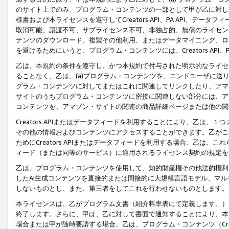
のサイト上でのみ、プログラム・コンテンツの一部として甲が乙に対し
様書および本ライセンスを遵守してCreators API、PA API、
取消可能、譲渡不可、サブライセンス不可、非独占的、無償のライセン
テンツのダウンロード、複製その他利用、またはデータマイニング、ロ
を避けるためにいうと、プログラム・コンテンツには、Creators AP
乙は、
本規約
の条件を遵守し、かつ本規約で付与された明示的なライセ
ることなく、乙は、(a)プログラム・コンテンツを、エンドユーザに
グラム・コンテンツに対してまたはこれに関連してリンクしたり、アマ
サイトのうちプログラム・コンテンツに密接に関連しない部分には、ア
コンテンツを、アマゾン・サイトの関連の商品詳細ページまたは他の関
Creators APIまたはデータフィードを利用することにより、乙は、
その他の情報およびコンテンツにアクセスすることができます。乙がこ
ためにCreators APIまたはデータフィードを利用する場合、乙は、こ
ィード（または同等のサービス）に適用されるライセンス契約の規定を
乙は、プログラム・コンテンツを使用して、知的財産権その他法的権利
したAI生成コンテンツを直接的または間接的に大規模言語モデル、マ
しないものとし、また、第三者をしてこれを行わせないものとします。
本ライセンスは、乙がプログラム文書（紹介料率表にて定義します。）
終了します。さらに、甲は、乙に対して書面で通知することにより、本
場合または甲が随時要請する場合、乙は、プログラム・コンテンツ（Cre