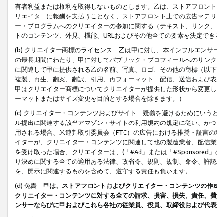
有者利益または権利を取得しないものとします。乙は、ストアフロントに
リエイターに報酬を支払うことなく、ストアフロント上での広告マテリア
ー・プログラムへのクリエイターの参加に関する（テキスト、リンク、
トのコンテンツ、外見、機能、URLおよびその他全ての要素を決定で
(b) クリエイター商標のライセンス 乙は甲に対し、本インフルエン
の最長期間にわたり、甲に対してパブリック・プロフィールへのリンク
に関連して甲に提供される乙の名前、写真、ロゴ、その他の商標（以下
複製、再生、翻案、翻訳、引用、再フォーマット、配信、送信および表
甲はクリエイター商標についてクリエイターが提供した形状から変更し
ーマットまたはサイズ変更を目的とする場合を除きます。）
(c) クリエイター・コンテンツおよびサイト 疑義を避けるためにい
ル提出に関連する該当アマゾン・サイトの利用規約の規定に従い、かつ、
用される場合、米連邦取引委員会（FTC）の広告における推奨・証言
イターが、クリエイター・コンテンツに関連して他の製造業者、配信業
を受け取った場合、クリエイターは、(「#Ad」または「#Sponsor
り決めに関する全ての適用ある法律、政省令、規則、規制、命令、許認
を、開示に関連するものを含めて、遵守する責任も負います。
(d) 免責
甲は、ストアフロントおよびクリエイター・コンテンツの作
クリエイター・コンテンツに対する全ての請求、損害、損失、責任、費
ンサーならびに甲およびこれら各社の従業員、役員、取締役および代表