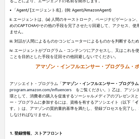
ることにより、エージェントの名前を開示します。
• 「Agent/ [エージェント名]」(例: Agent/AmazonAgent)
ii. エージェントは、(a) 人間のキーストローク、ページナビゲーシ
めのCAPTCHAやその他の手段を完了させたり回避して、アクセス、
ません。
iii. 対話が人間によるものかコンピューターによるものかを判断する
iv. エージェントがプログラム・コンテンツにアクセスし、又はこれ
ことを目的とした手段を迂回その他回避しないでください。
アマゾン・インフルエンサー・プログラム・
アソシエイト・プログラム「
アマゾン・インフルエンサー・プログラム
program.amazon.com/influencers
をご覧ください。）乙は、アソシエ
環として、消費者の購入を促進するソーシャルメディアのプレゼンスと
ー・プログラムに参加するには、資格を有するアソシエイト（以下「
イ
す。）は、アマゾンの質的量的基準を満たし、登録プロセスを完了し、
しなければなりません。
1.
登録情報、ストアフロント