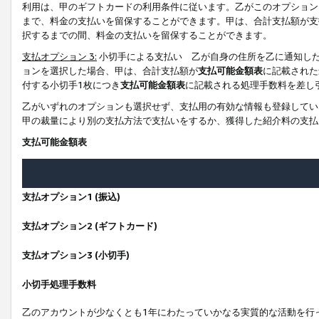
利用は、甲のギフトカードの利用条件に従います。乙がこのオプション
まで、料金の支払いを留保することができます。甲は、合計支払額が支
択するまでの間、料金の支払いを留保することができます。
支払オプション 3:
小切手による支払い 乙が自身の住所を乙に通知し
ョンを選択した場合、甲は、合計支払額が
支払可能金額表
に記載された
付する小切手1枚につき
支払可能金額表
に記載される処理手数料を差し
乙がいずれのオプションも選択せず、支払用の有効な情報も登録してい
甲の裁量により別の支払方法で支払いをするか、獲得した紹介料の支払
支払可能金額表
支払オプション1 (振込)
支払オプション2 (ギフトカード)
支払オプション3 (小切手)
小切手処理手数料
乙のアカウントが少なくとも1年にわたっていかなる実質的な活動を行