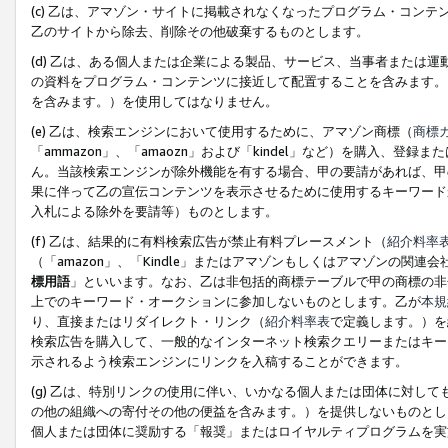
(c) 乙は、アマゾン・サイトに掲載されなくなったプログラム・コン
乙のサイトから除去、削除その他破棄するものとします。
(d) 乙は、ある個人または企業による製品、サービス、当事者または
の資料をプログラム・コンテンツに接近して配置することを含みます。
を含みます。）を使用してはなりません。
(e) 乙は、検索エンジンにおいて使用するために、アマゾン商標（
商標
「ammazon」、「amaozn」および「kindel」など）を購入
ん。当該検索エンジンが除外機能を有する場合、甲の要請があれば、甲
果に伴って乙の宣伝コンテンツを表示させるために使用するキーワード
入札による除外を要請等）ものとします。
(f) 乙は、結果的に有料検索広告が禁止有料プレースメント（
紹介料率
（「amazon」、「Kindle」またはアマゾンもしくはアマゾンの
標用語
」といいます。なお、乙は非包括的商標テーブルで甲の商標の非
上でのキーワード・オークションに参加しないものとします。乙が
本規
り、直接またはリダイレクト・リンク（
紹介料率表
で定義します。）を
検索広告を購入して、一般的なインターネット検索クエリーまたはキー
示されるよう検索エンジンにリンクを入稿することができます。
(g) 乙は、特別リンクの使用に伴い、いかなる個人または団体に対し
の他の組織への寄付その他の便益を含みます。）を提供しないものとし
個人または団体に奨励する「報奨」またはロイヤルティプログラムを実