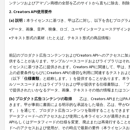
ンテンツおよびアマゾン商標の全部を乙のサイトから直ちに除去、削除
2. Creators API使用要件
(a) 説明：
本ライセンスに基づき、甲は乙に対し、以下を含むプログラ
•データ、画像、音声、映像、ロゴ、ユーザインターフェースデザイン
•テキスト形式の素材（たとえば、テキスト形式の商品情報）
前記のプロダクト広告コンテンツおよびCreators APIへのアクセスに
供することがあります。サンプルソースコードおよびライブラリはそれ
イセンスに基づき乙に提供されます。Creators APIに関連して
上の必要条件ならびにCreators APIの適切な利用に関連するテ
（以下「
仕様書類
」と総称します。）を提供することがあります。本ラ
ルソースコードまたはライブラリおよび甲が提供する仕様書類は、「プ
で提供されたいかなるデータ、画像、テキストその他の情報またはコン
(b) プロダクト広告コンテンツの取得
乙は、Creators APIま
きます。甲が事前に書面による明示的な承認をした場合、乙は、甲がCreator
す。）を通じて、プロダクト広告コンテンツを取得することもできます
データフィードへのアクセスおよび使用にも本ライセンスが適用されます。乙は
APIもしくはデータフィードの仕様を変更、廃止または再発行することがで
ドへのアクセスおよび使用が、その時点で最新の要件（本ライセンスお