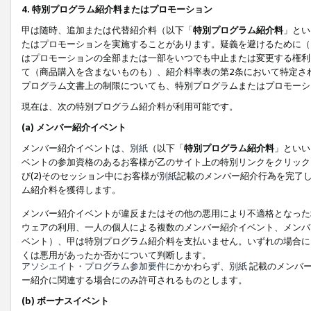
4. 特別プログラム紹介料またはプロモーション
甲は随時、追加または代替紹介料（以下「
特別プログラム紹介料
」とい
たはプロモーションを実施することがあります。疑義を避けるために（
はプロモーションの全部または一部をいつでも中止または変更する権利
て（商品購入を含まないものも）、紹介料率表の第2条において特定さ
プログラム文書上の制限についても、特別プログラムまたはプロモーシ
現在は、次の特別プログラム紹介料が利用可能です。
(a) メンバー紹介イベント
メンバー紹介イベントは、
別紙
（以下「
特別プログラム紹介料
」といい
ベントの参加資格のあるお客様が乙のサイト上の特別リンクをクリック
び(2)そのセッション中にお客様が
別紙
記載のメンバー紹介行為を完了
ム紹介料を獲得します。
メンバー紹介イベントが違反またはその他の悪用により不適格となった
ウェアの利用、一人の個人による複数のメンバー紹介イベント、メンバ
ベント）、甲は特別プログラム紹介料を支払いません。いずれの場合に
くは悪用があったか否かについて判断します。
アソシエイト・プログラム参加要件
にかかわらず、
別紙
記載のメンバー
ー紹介に関連する場合にのみ許可されるものとします。
(b) ボーナスイベント