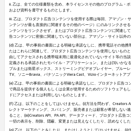
ii. 乙は、全ての仕様書類を含め、本ライセンスその他のプログラム
および資料を遵守するものとします。
iii. 乙は、プロダクト広告コンテンツを使用する際は毎回、アマゾ
ンテンツが最も直接的に関連するその他のページ）にのみリンクさせる
ンテンツをリンクさせず、またはプロダクト広告コンテンツに関連して
告コンテンツに密接に関連していない部分は、アマゾン・サイト以外の
(d) 乙は、甲の事前の書面による明確な承諾なしに、携帯電話その他
たはこれらに関連して、プロダクト広告コンテンツを使用しないものと
由してアクセスされる携帯端末用に最適化されていないサイト等の当該端
定義される承認されたモバイル・アプリケーション、または(3)いか
ブルまたは衛星ボックス、ストリーミングビデオプレイヤー、ブルーレイ
TV、ソニーBravia、パナソニックViera Cast、Vizioインター
(e) 乙は、甲の事前の書面による明確な承諾なしに、プロダクト広告
で商品を提供する個人もしくは企業が使用するためのソフトウェアもしくはその
ドにアクセスまたは利用しないものとします。
(f) 乙は、以下のことをしてはいけません。(i)方法を問わず、Creator
レクトマーケティング、スパミング、販売者または顧客が希望しない連
ること、(iii)Creators API、PA API、データフィード、プ
一切の表示を、削除、隠蔽、変更または見えなくしたり、読めなくした
(g) 乙は、以下のことをしたり、またはしようとしてはいけません。(