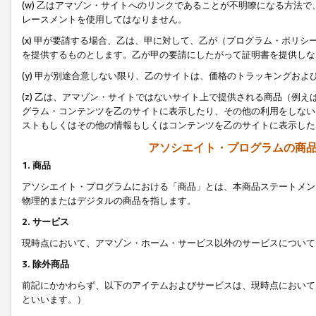
(w) 乙はアマゾン・サイトへのリンクであることが不明瞭になる方法
レースメントを使用してはなりません。
(x) 甲が要請する場合、乙は、甲に対して、乙が（プログラム・ポリ
を提供するものとします。乙が甲の要請にしたがって証明書を提供しな
(y) 甲が別途合意しない限り、乙のサイトは、価格のトラッキングお
(z) 乙は、アマゾン・サイトではないサイト上で提供される商品（例
グラム・コンテンツを乙のサイトに表示したり、その他の利用をしない
ストもしくはその他の情報もしくはコンテンツを乙のサイトに表示した
アソシエイト・プログラムの商
1. 商品
アソシエイト・プログラムにおける「商品」とは、本商品ステートメン
物理的またはデジタルの商品を指します。
2. サービス
現時点において、アマゾン・ホーム・サービス以外のサービスについて
3. 除外商品
前記にかかわらず、以下のアイテムおよびサービスは、現時点において
といいます。）