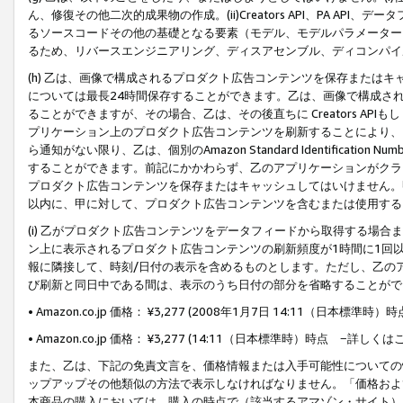
ん、修復その他二次的成果物の作成。(ii)Creators API、PA 
るソースコードその他の基礎となる要素（モデル、モデルパラメーター
るため、リバースエンジニアリング、ディスアセンブル、ディコンパイ
(h) 乙は、画像で構成されるプロダクト広告コンテンツを保存または
については最長24時間保存することができます。乙は、画像で構成さ
ることができますが、その場合、乙は、その後直ちに Creators AP
プリケーション上のプロダクト広告コンテンツを刷新することにより、
ら通知がない限り、乙は、個別のAmazon Standard Identification Nu
することができます。前記にかかわらず、乙のアプリケーションがクラ
プロダクト広告コンテンツを保存またはキャッシュしてはいけません。
以内に、甲に対して、プロダクト広告コンテンツを含むまたは使用する
(i) 乙がプロダクト広告コンテンツをデータフィードから取得する場合または
ン上に表示されるプロダクト広告コンテンツの刷新頻度が1時間に1回
報に隣接して、時刻/日付の表示を含めるものとします。ただし、乙の
び刷新と同日中である間は、表示のうち日付の部分を省略することがで
• Amazon.co.jp 価格： ¥3,277 (2008年1月7日 14:11（日本標準
• Amazon.co.jp 価格： ¥3,277 (14:11（日本標準時）時点 −詳しくは
また、乙は、下記の免責文言を、価格情報または入手可能性についての
ップアップその他類似の方法で表示しなければなりません。「価格およ
本商品の購入においては、購入の時点で（該当するアマゾン・サイト）