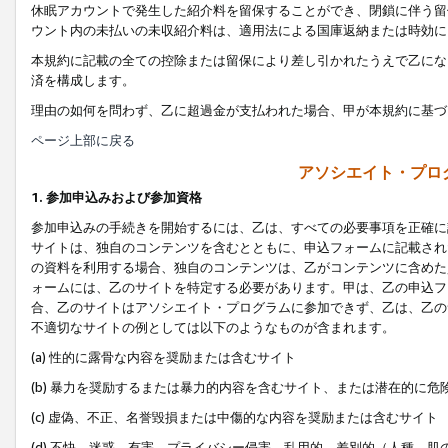
休眠アカウントで発生した紹介料を留保することができ、閉鎖に伴う留
ウント内の未払いの未収紹介料は、適用法による国庫返納または時効に
本規約に記載の全ての控除または留保により差し引かれたうえで乙にな
済を構成します。
理由の如何を問わず、乙に超過金が支払われた場合、甲が本規約に基づ
ページ上部に戻る
アソシエイト・プロ
1. 参加申込みおよび参加資格
参加申込みの手続きを開始するには、乙は、すべての必要事項を正確に
サイトは、独自のコンテンツを含むとともに、申込フォームに記載され
の資料を利用する場合、独自のコンテンツは、乙がコンテンツに含めた
ォームには、乙のサイトを特定する必要があります。甲は、乙の申込フ
合、乙のサイトはアソシエイト・プログラムに参加できず、乙は、乙の
不適切なサイトの例としては以下のようなものが含まれます。
(a) 性的に露骨な内容を奨励または含むサイト
(b) 暴力を奨励するまたは暴力的内容を含むサイト、または潜在的に
(c) 虚偽、不正、名誉毀損または中傷的な内容を奨励または含むサイト
(d) 不快、迷惑、有害、プライバシー侵害、乱用的、差別的（人種、