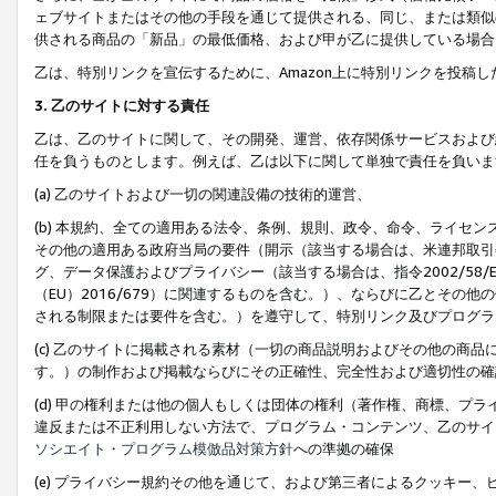
ェブサイトまたはその他の手段を通じて提供される、同じ、または類似
供される商品の「新品」の最低価格、および甲が乙に提供している場合
乙は、特別リンクを宣伝するために、Amazon上に特別リンクを投稿し
3. 乙のサイトに対する責任
乙は、乙のサイトに関して、その開発、運営、依存関係サービスおよび
任を負うものとします。例えば、乙は以下に関して単独で責任を負いま
(a) 乙のサイトおよび一切の関連設備の技術的運営、
(b) 本規約、全ての適用ある法令、条例、規則、政令、命令、ライセ
その他の適用ある政府当局の要件（開示（該当する場合は、米連邦取引
グ、データ保護およびプライバシー（該当する場合は、指令2002/58
（EU）2016/679）に関連するものを含む。）、ならびに乙とそ
される制限または要件を含む。）を遵守して、特別リンク及びプログラ
(c) 乙のサイトに掲載される素材（一切の商品説明およびその他の商
す。）の制作および掲載ならびにその正確性、完全性および適切性の確
(d) 甲の権利または他の個人もしくは団体の権利（著作権、商標、プ
違反または不正利用しない方法で、プログラム・コンテンツ、乙のサイ
ソシエイト・プログラム模倣品対策方針
への準拠の確保
(e) プライバシー規約その他を通じて、および第三者によるクッキー