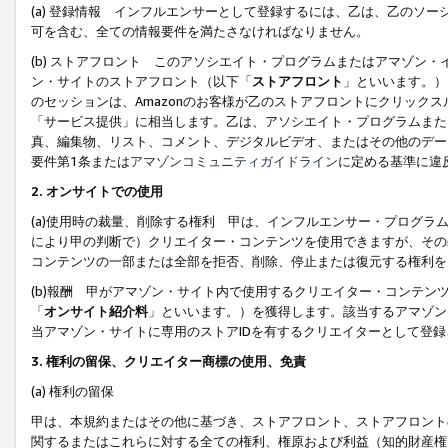
(a) 登録情報 インフルエンサーとして登録するには、乙は、乙のソ
可を含む、全ての情報要件を満たさなければなりません。
(b) ストアフロント このアソシエイト・プログラムまたはアマゾン
ン・サイトのストアフロント（以下「
ストアフロント
」といいます。）
のセッションは、Amazonのお客様が乙のストアフロントにクリック
「サービス提供」に相当します。乙は、アソシエイト・プログラムまた
真、編集物、リスト、コメント、デジタルビデオ、またはその他のデー
要件第1条または
アマゾンコミュニティガイドライン
に定める基準に違
2.
オンサイトでの使用
(a)使用時の裁量、削除する権利 甲は、インフルエンサー・プログラ
により甲の判断で）クリエイター・コンテンツを使用できますが、その
コンテンツの一部または全部を拒否、削除、停止または復元する権利を
(b)報酬 甲がアマゾン・サイト内で使用するクリエイター・コンテン
「
オンサイト紹介料
」といいます。）を獲得します。該当するアマゾン
当アマゾン・サイトに専用のストアIDを有するクリエイターとして登
3.
権利の留保、クリエイター商標の使用、免責
(a) 権利の留保
甲は、本規約またはその他に基づき、ストアフロント、ストアフロント
関するまたはこれらに対する全ての権利、権原および利益（知的財産権