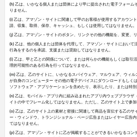
(h) 乙は、いかなる個人または団体により甲に提出された電子フォー
りません。
(i) 乙は、アマゾン・サイトに関連して甲のお客様が使用するアカウ
請、収集、取得、保存、キャッシュ、もしくは使用してはなりません。
(j) 乙は、アマゾン・サイトのボタン、リンクその他の機能を、変更
(k) 乙は、他の個人または団体を代理して、アマゾン・サイトにおい
行為をするのを承認、支援または奨励してはなりません。
(l) 乙は、甲と乙との関係について、または何らかの機能もしくは取
理的可能性のある行為を行ってはなりません。
(m) 乙は、乙のサイトに、いかなるスパイウェア、マルウェア、ウィ
が自身のコンピューター その他の電子デバイスにダウンロードもしく
ソフトウェア・アプリケーションを含めたり、表示したり、または特別
(n) 乙は、モバイル・アプリ内に組み込まれたアプリ内ウェブブラウザ
イトの中でフレーム化してはなりません。ただし、乙のサイト上で参加
(o) 乙は、乙のサイト上の素材と密接に関連して商品を宣伝する乙の
ー・ウィンドウ、トランジショナル・ページ広告またはレイヤー広告内
てはなりません。
(p) 乙は、アマゾン・サイトに乙が掲載することができるいかなるコ