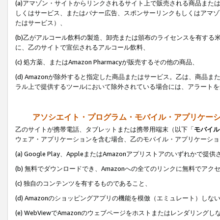
(a)アマゾン・サイトからリンクされるサイト上で販売される商品またはサ
しくはサービス、またはバナー広告、スポンサーリンクもしくはアマゾ
たはサービス）、
(b)乙がアルコール飲料の製造、卸売または頒布のライセンスを有す
に、乙のサイトで宣伝されるアルコール飲料、
(c) 処方薬、またはAmazon Pharmacyが販売するその他の商品、
(d) Amazonが除外すると指定した商品またはサービス。乙は、商品また
ラル上で提供するツールにおいて除外されている場合には、アラートを
アソシエイト・プログラム・モバイル・アプリケー
乙のサイトが携帯電話、タブレットまたは携帯用端末（以下「
モバイル
ウェア・アプリケーションを含む場合、乙のモバイル・アプリケーショ
(a) Google Play、AppleまたはAmazonアプリストアのいずれかで
(b) 無料でダウンロードでき、Amazonへの全てのリンクに無料でアク
(c) 独自のコンテンツを有するものであること、
(d) Amazonのショッピングアプリの機能を模倣（エミュレート）しな
(e) WebViewでAmazonのウェブページをホストまたはレンダリング