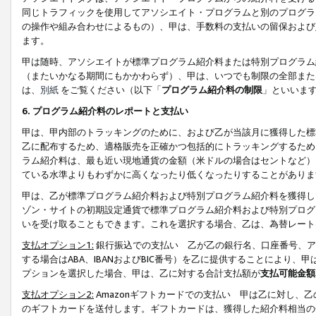
同じトラフィックを使用してアソシエイト・プログラムと別のプログラ
の操作や組み合わせによるもの）、甲は、手数料の支払いの留保および
ます。
甲は随時、アソシエイトが標準プログラム紹介料または特別プログラム
（またいかなる期間にもかかわらず）、甲は、いつでも制限の全部また
は、
別紙
をご覧ください（以下「
プログラム紹介料の制限
」といいま
6. プログラム紹介料のレポートと支払い
甲は、甲内部のトラッキングのために、および乙が当該月に獲得した標
乙に配布するため、適格販売を正確かつ包括的にトラッキングするため
ラム紹介料は、最も近い現地通貨の金額（米ドルの場合はセントなど）
ている水準よりもわずかに高くなったり低くなったりすることがありま
甲は、乙が標準プログラム紹介料および特別プログラム紹介料を獲得し
ゾン・サイトの初期設定通貨で標準プログラム紹介料および特別プログ
いを受け取ることもできます。これを選択する場合、乙は、為替レート
支払オプション1:
銀行振込での支払い 乙が乙の銀行名、口座番号、ア
する場合はABA、IBANおよびBIC番号）を乙に提供することにより
プションを選択した場合、甲は、乙に対する合計支払額が
支払可能金額
支払オプション2:
Amazonギフトカードでの支払い 甲は乙に対し、
のギフトカードを送付します。ギフトカードは、獲得した紹介料相当の