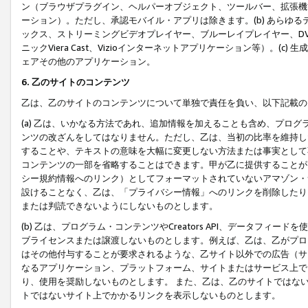
ン（ブラウザプラグイン、ヘルパーオブジェクト、ツールバー、拡張機
ーション）。ただし、承認モバイル・アプリは除きます。(b) あらゆ
ックス、ストリーミングビデオプレイヤー、ブルーレイプレイヤー、DVDプ
ニックViera Cast、Vizioインターネットアプリケーション等）。(
ェアその他のアプリケーション。
6. 乙のサイトのコンテンツ
乙は、乙のサイトのコンテンツについて単独で責任を負い、以下記載の
(a) 乙は、いかなる方法であれ、追加情報を加えることも含め、プロ
ンツの改ざんをしてはなりません。ただし、乙は、当初の比率を維持し
することや、テキストの意味を大幅に変更しない方法または事実として
コンテンツの一部を省略することはできます。甲が乙に提供することが
シー規約情報へのリンク）としてフォーマットされていないアマゾン・
設けることなく、乙は、「プライバシー情報」へのリンクを削除したり
または判読できないようにしないものとします。
(b) 乙は、プログラム・コンテンツやCreators API、データフ
ブライセンスまたは譲渡しないものとします。例えば、乙は、乙がプロ
はその他付与することが要求されるような、乙サイト以外での広告（サ
なるアプリケーション、プラットフォーム、サイトまたはサービス上で
り、使用を奨励しないものとします。 また、乙は、乙のサイトではな
トではないサイト上でかかるリンクを表示しないものとします。