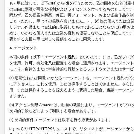
も）甲に対して、以下の(a)から(d)を行うための、乙の固有の知的
の自由に譲渡が可能な権利およびライセンスを付与するものとします。(
問わず、乙の提案を翻案、修正、再フォーマット、および派生作品を制
こと（ただし、甲はその義務を負いません。）。(d)他の個人または企
リジナル作品または合法的に取得したものであることならびに(Z)甲
めて、いかなる個人または企業の権利も侵害しないことを保証します。
要とする支援を甲に対して提供することに同意します。
4. エージェント
本項の条件（以下「
エージェント規約
」といいます。）は、乙がプログ
を使用、許可、有効化又は配置する場合に適用されます。エージェント
により、自律的または半自律的な行動をとるソフトウェアまたはサービ
(a) 透明性および同意 いかなるエージェントも、エージェント規約の
にアクセスし、これを使用、または操作することはできません。さらに、
用、または操作することを控えるように要請した場合、当該エージェン
きません。
(b) アクセス制限 Amazonは、独自の裁量により、エージェント
技術的手段などによって制限する場合があります。
(c) 技術的要件 エージェントは以下を行う必要があります。
i. すべてのHTTP/HTTPSリクエストで、リクエストがエージェ