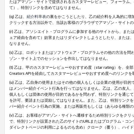
たはアマゾン・サイトで提供されるカスタマーレビュー、フォーラム、
て）、特別リンクを含めてはなりません。
(q) 乙は、
紹介料率表
の裏をかこうとしたり、乙の紹介料を人為的に増
クリックする方法以外で、当該お客様のブラウザでアマゾン・サイトの
(r) 乙は、アソシエイト・プログラムに参加する他のサイトから、ま
ェア経由を含めて）妨害またはリダイレクトしようとしたり、または、
なりません。
(s) 乙は、ロボットまたはソフトウェア・プログラムその他の方法を
ゾン・サイト上でのセッションを作出してはなりません。
(t) 乙は、甲のカスタマーレビューやおすすめ度（star rating
Creators APIを経由してカスタマーレビューやおすすめ度へのリンク
(u) 乙は、乙自身の使用またはその他の個人もしくは企業の使用が目
はメンバー紹介イベント行為を行ってはなりません。乙は、乙の友人、
個人もしくは団体の使用が目的であるかを問わず、特別リンクを通じて
を許可、要請または奨励してはなりません。また、乙は、特別リンクを
バー紹介イベント行為の実施、または再販売もしくは（あらゆる種類の
(v) 乙は、お客様がアマゾン・サイトへ遷移するため特別リンクをク
で、特別リンクが設置された乙のサイトのURLまたはプログラム・コ
ダイレクトページの利用によるものも含め）クローク（覆う）、ハイド