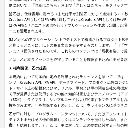
例において、「詳細はこちら」および「詳しくはこちら」をクリックす
(j) 乙は、仕様書類に定める（または甲が別途乙に対して通知する）
Creators APIもしくはPA APIに対してまたはCreators APIもしく
はPA APIにリクエスト送信を行うアプリケーションを作成し公開し
ーにも適用されます。
(k) 乙が乙のアプリケーション上でテキストで構成されるプロダクト
と見えるところに、以下の免責文言を表示するものとします。「［「本
ンにより提供されたものです。これらのコンテンツは「現状有姿」で提
乙は、乙が本ライセンスを遵守していることを確認するために甲が要求
3. 権利留保、乙の提案
本規約において明示的に定める制限されたライセンスを除いて、甲は、
ンツ、Creators API、PA API、データフィード、プロダクト
ト・サイト上の情報およびマテリアル、甲および甲の関連会社の商標お
て甲が提供または使用するその他の知的財産およびテクノロジー（アプ
（SDK）、ライブラリ、サンプルコードおよび関連するマテリアルを
権を含みます。）を留保するものとし、乙は、本ライセンスに基づきこ
乙が甲に対し、プログラム・コンテンツについて、またはアソシエイト
テキストまたはその他の情報もしくはコンテンツを提供した場合、また
案
」と総称します。）、乙は、甲に対して、乙の提案に関する一切の権