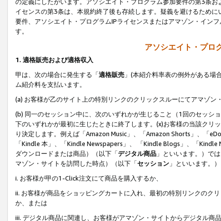
の定義にしたがいます。アソシエイト・プログラム参加要件の第3条お
イセンスの第3条は、本規約終了後も存続します。疑義を避けるためにい
要件、アソシエイト・プログラムIPライセンスまたはアマゾン・イン
す。
アソシエイト・プログ
1. 適格販売および適格収入
甲は、次の場合に発生する「
適格販売
」(本紹介料率表の例外がある場
ム紹介料を支払います。
(a) お客様が乙のサイト上の特別リンクのクリックスルーにてアマゾン
(b) 同一のセッション中に、次のいずれかが生じること（1回のセッ
下のいずれかが最初に生じたときに終了します。(x)お客様の当該クリッ
り決定します。例えば「Amazon Music」、「Amazon Shorts」、「eDo
「Kindle 本」、「Kindle Newspapers」、 「Kindle Blogs」、「
ダウンロードまたは商品）（以下「
デジタル商品
」といいます。）では
マゾン・サイトを訪問した時点）（以下「
セッション
」といいます。）
i. お客様が甲の1-Click注文にて商品を購入するか、
ii. お客様が商品をショッピングカートに入れ、最初の特別リンクの
か、または
iii. デジタル商品に関連し、お客様がアマゾン・サイトからデジタ