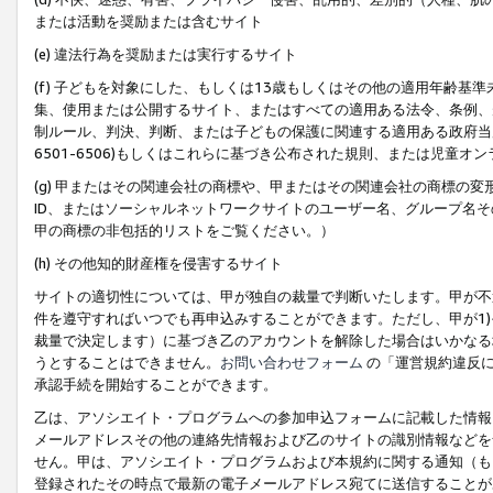
または活動を奨励または含むサイト
(e) 違法行為を奨励または実行するサイト
(f) 子どもを対象にした、もしくは13歳もしくはその他の適用年齢
集、使用または公開するサイト、またはすべての適用ある法令、条例、
制ルール、判決、判断、または子どもの保護に関連する適用ある政府当局の要
6501-6506)もしくはこれらに基づき公布された規則、または児童オ
(g) 甲またはその関連会社の商標や、甲またはその関連会社の商標の
ID、またはソーシャルネットワークサイトのユーザー名、グループ名
甲の商標の非包括的リストをご覧ください。）
(h) その他知的財産権を侵害するサイト
サイトの適切性については、甲が独自の裁量で判断いたします。甲が不
件を遵守すればいつでも再申込みすることができます。ただし、甲が1)
裁量で決定します）に基づき乙のアカウントを解除した場合はいかなる
うとすることはできません。
お問い合わせフォーム
の「運営規約違反に
承認手続を開始することができます。
乙は、アソシエイト・プログラムへの参加申込フォームに記載した情報
メールアドレスその他の連絡先情報および乙のサイトの識別情報などを
せん。甲は、アソシエイト・プログラムおよび本規約に関する通知（も
登録されたその時点で最新の電子メールアドレス宛てに送信することが