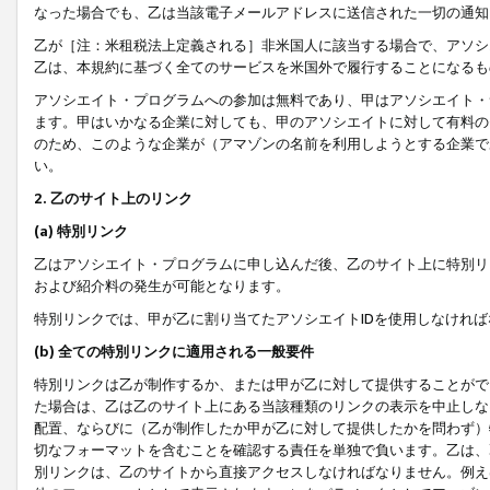
なった場合でも、乙は当該電子メールアドレスに送信された一切の通知
乙が［注：米租税法上定義される］非米国人に該当する場合で、アソシ
乙は、本規約に基づく全てのサービスを米国外で履行することになるも
アソシエイト・プログラムへの参加は無料であり、甲はアソシエイト・
ます。甲はいかなる企業に対しても、甲のアソシエイトに対して有料の
のため、このような企業が（アマゾンの名前を利用しようとする企業で
い。
2. 乙のサイト上のリンク
(a) 特別リンク
乙はアソシエイト・プログラムに申し込んだ後、乙のサイト上に特別リ
および紹介料の発生が可能となります。
特別リンクでは、甲が乙に割り当てたアソシエイトIDを使用しなけれ
(b) 全ての特別リンクに適用される一般要件
特別リンクは乙が制作するか、または甲が乙に対して提供することがで
た場合は、乙は乙のサイト上にある当該種類のリンクの表示を中止しな
配置、ならびに（乙が制作したか甲が乙に対して提供したかを問わず）
切なフォーマットを含むことを確認する責任を単独で負います。乙は、
別リンクは、乙のサイトから直接アクセスしなければなりません。例えば、