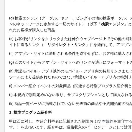
(d) 検索エンジン（グーグル、ヤフー、ビングその他の検索ポータル
ンのネットワークに参加する一切のサイト）（以下「
検索エンジン
」と
れたお客様が購入した商品、
(e) お客様がリンクをクリックまたは仲介ウェブページ上でその他の
イトに送るリンク（「
リダイレクト・リンク
」）を経由して、アマゾン
(f) アマゾン・サイトに適用される条件を遵守せずに、お客様に購入さ
(g) 乙のサイトからアマゾン・サイトへのリンクが適正にフォーマッ
(h) 承認モバイル・アプリ以外のモバイル・アプリ内の特別リンクまたはC
ツールにより提供されたものではない承認モバイル・アプリ内の特別リ
(i) メンバー紹介イベントの対象商品（関連する特別プログラム紹介料と
(j) 本規約で別途定めのない限り、サブスクリプションとして購入され
(k) 商品一覧ページに掲載されていない発表前の商品や予約開始前の商
3. 標準プログラム紹介料
甲は乙に対し、本紹介料率表に記載された制限および
本規約
を遵守す
す。）を支払います。紹介料は、適格収入のパーセンテージとして計算