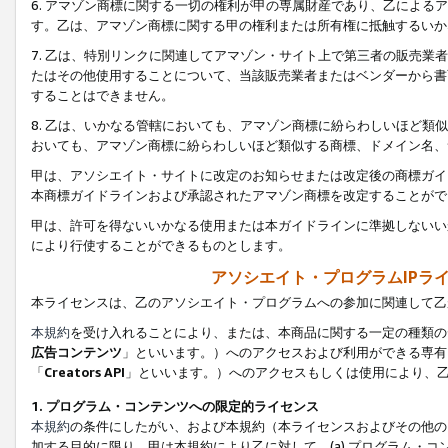
6. アマゾン商標に関する一切の権利が甲の専属財産であり、乙によ
す。乙は、アマゾン商標に関する甲の権利または所有権に抵触するいか
7. 乙は、特別リンクに関連してアマゾン・サイト上で第三者の販売
たはその他使用することについて、当該販売業者またはベンダーから書
することはできません。
8. 乙は、いかなる管轄においても、アマゾン商標に紛らわしいほど
おいても、アマゾン商標に紛らわしいほど類似する商標、ドメイン名、
甲は、アソシエイト・サイトに改定のお知らせまたは改定後の商標ガイ
本商標ガイドラインおよび承認されたアマゾン商標を改定することがで
甲は、許可を得ないいかなる使用または本ガイドラインに準拠しないい
により行使することができるものとします。
アソシエイト・プログラムIPラ
本ライセンスは、乙のアソシエイト・プログラムへの参加に関連して乙
本規約
を受け入れることにより、または、本商品に関する一定の種類の
広告コンテンツ
」といいます。）へのアクセスおよび利用ができる専有
「
Creators API
」といいます。）へのアクセスもしくは使用により、
1. プログラム・コンテンツへの限定的ライセンス
本規約
の条件にしたがい、および本規約（本ライセンスおよびその他の
加する目的に限り、甲は本規約により乙に対して、(a) プログラム・コ