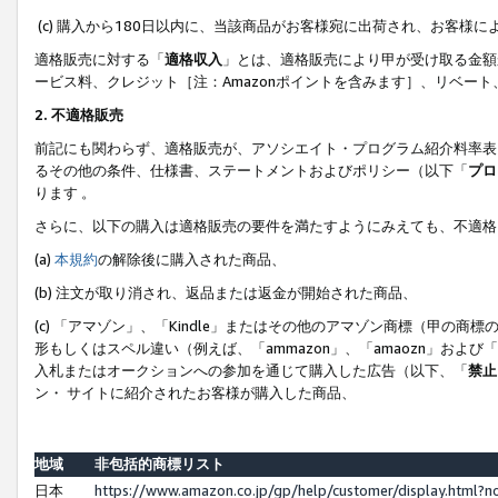
(c) 購入から180日以内に、当該商品がお客様宛に出荷され、お客
適格販売に対する「
適格収入
」とは、適格販売により甲が受け取る金額
ービス料、クレジット［注：Amazonポイントを含みます］、リベー
2. 不適格販売
前記にも関わらず、適格販売が、アソシエイト・プログラム紹介料率表
るその他の条件、仕様書、ステートメントおよびポリシー（以下「
プロ
ります 。
さらに、以下の購入は適格販売の要件を満たすようにみえても、不適格
(a)
本規約
の解除後に購入された商品、
(b) 注文が取り消され、返品または返金が開始された商品、
(c) 「アマゾン」、「Kindle」またはその他のアマゾン商標（甲
形もしくはスペル違い（例えば、「ammazon」、「amaozn」およ
入札またはオークションへの参加を通じて購入した広告（以下、「
禁止
ン・ サイトに紹介されたお客様が購入した商品、
地域
非包括的商標リスト
日本
https://www.amazon.co.jp/gp/help/customer/display.html