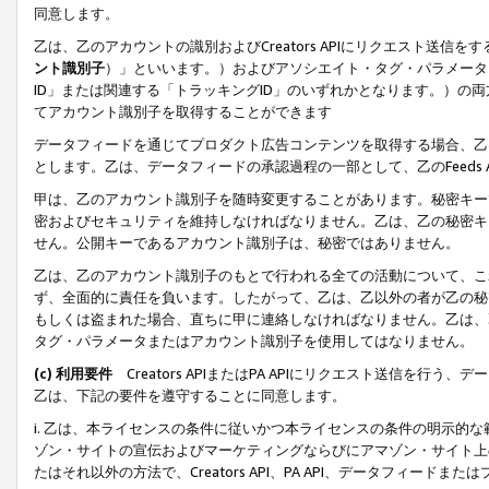
同意します。
乙は、乙のアカウントの識別およびCreators APIにリクエスト送
ント識別子
）」といいます。）およびアソシエイト・タグ・パラメータ（
ID」または関連する「トラッキングID」のいずれかとなります。）の両方
てアカウント識別子を取得することができます
データフィードを通じてプロダクト広告コンテンツを取得する場合、乙は、Cre
とします。乙は、データフィードの承認過程の一部として、乙のFeeds
甲は、乙のアカウント識別子を随時変更することがあります。秘密キー
密およびセキュリティを維持しなければなりません。乙は、乙の秘密キ
せん。公開キーであるアカウント識別子は、秘密ではありません。
乙は、乙のアカウント識別子のもとで行われる全ての活動について、こ
ず、全面的に責任を負います。したがって、乙は、乙以外の者が乙の秘
もしくは盗まれた場合、直ちに甲に連絡しなければなりません。乙は、
タグ・パラメータまたはアカウント識別子を使用してはなりません。
(c) 利用要件
Creators APIまたはPA APIにリクエスト送信を
乙は、下記の要件を遵守することに同意します。
i. 乙は、本ライセンスの条件に従いかつ本ライセンスの条件の明示的
ゾン・サイトの宣伝およびマーケティングならびにアマゾン・サイト上
たはそれ以外の方法で、Creators API、PA API、データフィー