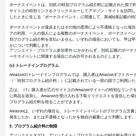
ボーナスイベントは、
別紙
の特別プログラム紹介料に記載された国で利
サイト上の特別リンクをクリックスルーしてアマゾン・サイトを訪問した
したときに生じる「ボーナスイベント」に関連して、第4(b)条記載の
ボーナスイベントが違反またはその他の悪用により不適格となった場合
アの利用、一人の個人による複数のボーナスイベント、ボーナスイベン
別プログラム紹介料を支払いません。いずれの場合においても、甲は甲
かについて判断します。
アソシエイト・プログラム参加要件
にかかわらず、
別紙
記載のボーナ
ーナスイベントに関連する場合にのみ許可されるものとします。
(c) トレードインプログラム
Amazonのトレードインプログラムでは、購入者はAmazonギフト
（「特別プログラム紹介料」）に記載されている一部の国でご利用いた
乙は、（1）購入者が乙のサイト上のAmazonサイトへの特別なリン
に商品を追加し、Amazonが受け入れる下取りリクエストを送信した場
プログラム紹介料を得ることができます。
Amazonは、いずれの場合も、トレードインイベントがプログラム文書
発生したか、または不適格となったかを独自の裁量により判断します。
5. プログラム紹介料の制限
アソシエイトタグは、アソシエイト・プログラムからの紹介料を受ける