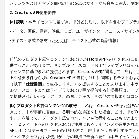
ンテンツおよびアマゾン商標の全部を乙のサイトから直ちに除去、削除
2. Creators API使用要件
(a) 説明：
本ライセンスに基づき、甲は乙に対し、以下を含むプログラ
•データ、画像、音声、映像、ロゴ、ユーザインターフェースデザイン
•テキスト形式の素材（たとえば、テキスト形式の商品情報）
前記のプロダクト広告コンテンツおよびCreators APIへのアクセスに
供することがあります。サンプルソースコードおよびライブラリはそれ
イセンスに基づき乙に提供されます。Creators APIに関連して
上の必要条件ならびにCreators APIの適切な利用に関連するテ
（以下「
仕様書類
」と総称します。）を提供することがあります。本ラ
ルソースコードまたはライブラリおよび甲が提供する仕様書類は、「プ
で提供されたいかなるデータ、画像、テキストその他の情報またはコン
(b) プロダクト広告コンテンツの取得
乙は、Creators APIま
きます。甲が事前に書面による明示的な承認をした場合、乙は、甲がCreator
す。）を通じて、プロダクト広告コンテンツを取得することもできます
データフィードへのアクセスおよび使用にも本ライセンスが適用されます。乙は
APIもしくはデータフィードの仕様を変更、廃止または再発行することがで
ドへのアクセスおよび使用が、その時点で最新の要件（本ライセンスお