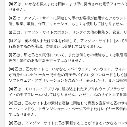
(h) 乙は、いかなる個人または団体により甲に提出された電子フォー
りません。
(i) 乙は、アマゾン・サイトに関連して甲のお客様が使用するアカウ
請、収集、取得、保存、キャッシュ、もしくは使用してはなりません。
(j) 乙は、アマゾン・サイトのボタン、リンクその他の機能を、変更
(k) 乙は、他の個人または団体を代理して、アマゾン・サイトにおい
行為をするのを承認、支援または奨励してはなりません。
(l) 乙は、甲と乙との関係について、または何らかの機能もしくは取
理的可能性のある行為を行ってはなりません。
(m) 乙は、乙のサイトに、いかなるスパイウェア、マルウェア、ウィ
が自身のコンピューター その他の電子デバイスにダウンロードもしく
ソフトウェア・アプリケーションを含めたり、表示したり、または特別
(n) 乙は、モバイル・アプリ内に組み込まれたアプリ内ウェブブラウザ
イトの中でフレーム化してはなりません。ただし、乙のサイト上で参加
(o) 乙は、乙のサイト上の素材と密接に関連して商品を宣伝する乙の
ー・ウィンドウ、トランジショナル・ページ広告またはレイヤー広告内
てはなりません。
(p) 乙は、アマゾン・サイトに乙が掲載することができるいかなるコ