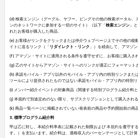
(d) 検索エンジン（グーグル、ヤフー、ビングその他の検索ポータル
ンのネットワークに参加する一切のサイト）（以下「
検索エンジン
」と
れたお客様が購入した商品、
(e) お客様がリンクをクリックまたは仲介ウェブページ上でその他の
イトに送るリンク（「
リダイレクト・リンク
」）を経由して、アマゾン
(f) アマゾン・サイトに適用される条件を遵守せずに、お客様に購入さ
(g) 乙のサイトからアマゾン・サイトへのリンクが適正にフォーマッ
(h) 承認モバイル・アプリ以外のモバイル・アプリ内の特別リンクまたはC
ツールにより提供されたものではない承認モバイル・アプリ内の特別リ
(i) メンバー紹介イベントの対象商品（関連する特別プログラム紹介料と
(j) 本規約で別途定めのない限り、サブスクリプションとして購入され
(k) 商品一覧ページに掲載されていない発表前の商品や予約開始前の商
3. 標準プログラム紹介料
甲は乙に対し、本紹介料率表に記載された制限および
本規約
を遵守す
す。）を支払います。紹介料は、適格収入のパーセンテージとして計算