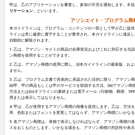
甲は、乙のアプリケーションを審査し、参加の可否を通知します。
本規
リケーション
」といいます。
アソシエイト・プログラム商
本ガイドラインは、プログラム・コンテンツの一部として甲が乙に提供
ラインは常に厳密に遵守することが要求され、本ガイドラインに違反し
自動的に解除されます。
1. 乙は、アマゾン・サイトの商品の在庫状況およびこれに対応する
ン商標を使用することができます。
2. 乙は、アマゾン商標の使用に際し、(i)本ガイドラインの最新版、およ
ません。
3. 乙は、プログラム文書で具体的に承認された目的に限り、アマゾン
(ii)甲、甲の商品もしくは甲のサービスを毀損する方法、(iii)アマ
方法または(iv)オフラインの素材または電子メール（印刷物、郵便、S
用または表示してはなりません。
4. 甲は、乙が使用するアマゾン商標の画像を提供します。乙は、方
率、色彩またはフォントを変更してはならず、アマゾン商標にいかなる
5. 各アマゾン商標は、単独で表示しなければならず、アマゾン商標
スをおくものとします。いかなる場合も、アマゾン商標の判読性や表示