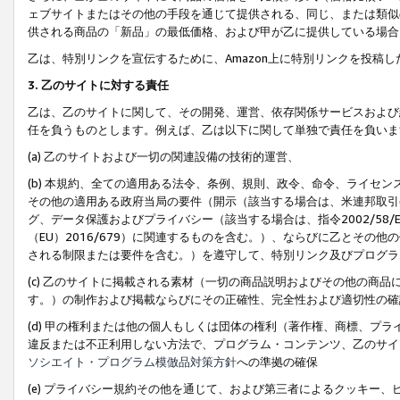
ェブサイトまたはその他の手段を通じて提供される、同じ、または類似
供される商品の「新品」の最低価格、および甲が乙に提供している場合
乙は、特別リンクを宣伝するために、Amazon上に特別リンクを投稿し
3. 乙のサイトに対する責任
乙は、乙のサイトに関して、その開発、運営、依存関係サービスおよび
任を負うものとします。例えば、乙は以下に関して単独で責任を負いま
(a) 乙のサイトおよび一切の関連設備の技術的運営、
(b) 本規約、全ての適用ある法令、条例、規則、政令、命令、ライセ
その他の適用ある政府当局の要件（開示（該当する場合は、米連邦取引
グ、データ保護およびプライバシー（該当する場合は、指令2002/58
（EU）2016/679）に関連するものを含む。）、ならびに乙とそ
される制限または要件を含む。）を遵守して、特別リンク及びプログラ
(c) 乙のサイトに掲載される素材（一切の商品説明およびその他の商
す。）の制作および掲載ならびにその正確性、完全性および適切性の確
(d) 甲の権利または他の個人もしくは団体の権利（著作権、商標、プ
違反または不正利用しない方法で、プログラム・コンテンツ、乙のサイ
ソシエイト・プログラム模倣品対策方針
への準拠の確保
(e) プライバシー規約その他を通じて、および第三者によるクッキー