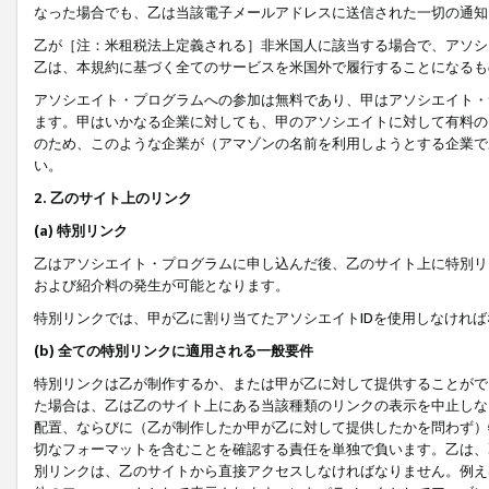
なった場合でも、乙は当該電子メールアドレスに送信された一切の通知
乙が［注：米租税法上定義される］非米国人に該当する場合で、アソシ
乙は、本規約に基づく全てのサービスを米国外で履行することになるも
アソシエイト・プログラムへの参加は無料であり、甲はアソシエイト・
ます。甲はいかなる企業に対しても、甲のアソシエイトに対して有料の
のため、このような企業が（アマゾンの名前を利用しようとする企業で
い。
2. 乙のサイト上のリンク
(a) 特別リンク
乙はアソシエイト・プログラムに申し込んだ後、乙のサイト上に特別リ
および紹介料の発生が可能となります。
特別リンクでは、甲が乙に割り当てたアソシエイトIDを使用しなけれ
(b) 全ての特別リンクに適用される一般要件
特別リンクは乙が制作するか、または甲が乙に対して提供することがで
た場合は、乙は乙のサイト上にある当該種類のリンクの表示を中止しな
配置、ならびに（乙が制作したか甲が乙に対して提供したかを問わず）
切なフォーマットを含むことを確認する責任を単独で負います。乙は、
別リンクは、乙のサイトから直接アクセスしなければなりません。例えば、