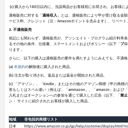
(c) 購入から180日以内に、当該商品がお客様宛に出荷され、お客
適格販売に対する「
適格収入
」とは、適格販売により甲が受け取る金額
ービス料、クレジット［注：Amazonポイントを含みます］、リベー
2. 不適格販売
前記にも関わらず、適格販売が、アソシエイト・プログラム紹介料率表
るその他の条件、仕様書、ステートメントおよびポリシー（以下「
プロ
ります 。
さらに、以下の購入は適格販売の要件を満たすようにみえても、不適格
(a)
本規約
の解除後に購入された商品、
(b) 注文が取り消され、返品または返金が開始された商品、
(c) 「アマゾン」、「Kindle」またはその他のアマゾン商標（甲
形もしくはスペル違い（例えば、「ammazon」、「amaozn」およ
入札またはオークションへの参加を通じて購入した広告（以下、「
禁止
ン・ サイトに紹介されたお客様が購入した商品、
地域
非包括的商標リスト
日本
https://www.amazon.co.jp/gp/help/customer/display.html