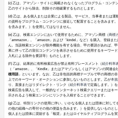
(c) 乙は、アマゾン・サイトに掲載されなくなったプログラム・コン
乙のサイトから除去、削除その他破棄するものとします。
(d) 乙は、ある個人または企業による製品、サービス、当事者または
の資料をプログラム・コンテンツに接近して配置することを含みます。
を含みます。）を使用してはなりません。
(e) 乙は、検索エンジンにおいて使用するために、アマゾン商標（
商標
「ammazon」、「amaozn」および「kindel」など）を購入
ん。当該検索エンジンが除外機能を有する場合、甲の要請があれば、甲
果に伴って乙の宣伝コンテンツを表示させるために使用するキーワード
入札による除外を要請等）ものとします。
(f) 乙は、結果的に有料検索広告が禁止有料プレースメント（
紹介料率
（「amazon」、「Kindle」またはアマゾンもしくはアマゾンの
標用語
」といいます。なお、乙は非包括的商標テーブルで甲の商標の非
上でのキーワード・オークションに参加しないものとします。乙が
本規
り、直接またはリダイレクト・リンク（
紹介料率表
で定義します。）を
検索広告を購入して、一般的なインターネット検索クエリーまたはキー
示されるよう検索エンジンにリンクを入稿することができます。
(g) 乙は、特別リンクの使用に伴い、いかなる個人または団体に対し
の他の組織への寄付その他の便益を含みます。）を提供しないものとし
個人または団体に奨励する「報奨」またはロイヤルティプログラムを実