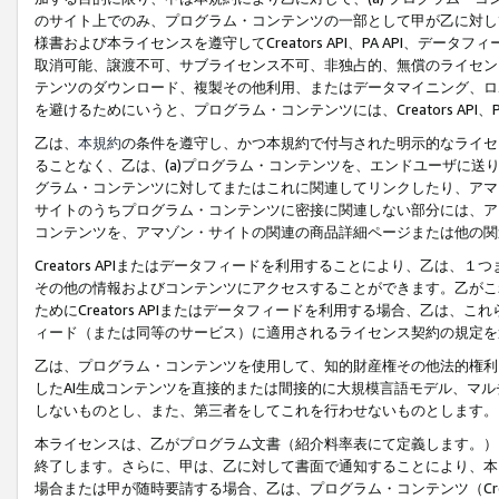
のサイト上でのみ、プログラム・コンテンツの一部として甲が乙に対し
様書および本ライセンスを遵守してCreators API、PA API、
取消可能、譲渡不可、サブライセンス不可、非独占的、無償のライセン
テンツのダウンロード、複製その他利用、またはデータマイニング、ロ
を避けるためにいうと、プログラム・コンテンツには、Creators AP
乙は、
本規約
の条件を遵守し、かつ本規約で付与された明示的なライセ
ることなく、乙は、(a)プログラム・コンテンツを、エンドユーザに
グラム・コンテンツに対してまたはこれに関連してリンクしたり、アマ
サイトのうちプログラム・コンテンツに密接に関連しない部分には、ア
コンテンツを、アマゾン・サイトの関連の商品詳細ページまたは他の関
Creators APIまたはデータフィードを利用することにより、乙は、
その他の情報およびコンテンツにアクセスすることができます。乙がこ
ためにCreators APIまたはデータフィードを利用する場合、乙は、こ
ィード（または同等のサービス）に適用されるライセンス契約の規定を
乙は、プログラム・コンテンツを使用して、知的財産権その他法的権利
したAI生成コンテンツを直接的または間接的に大規模言語モデル、マ
しないものとし、また、第三者をしてこれを行わせないものとします。
本ライセンスは、乙がプログラム文書（紹介料率表にて定義します。）
終了します。さらに、甲は、乙に対して書面で通知することにより、本
場合または甲が随時要請する場合、乙は、プログラム・コンテンツ（Cre