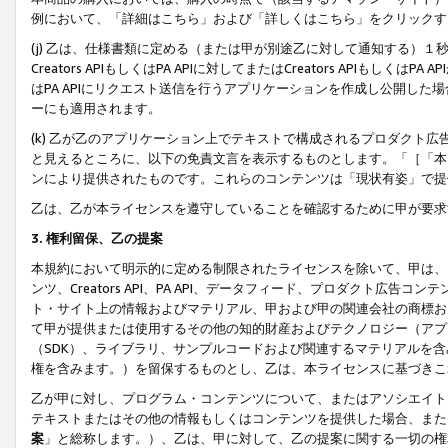
例において、「詳細はこちら」および「詳しくはこちら」をクリックす
(j) 乙は、仕様書類に定める（または甲が別途乙に対して通知する）
Creators APIもしくはPA APIに対してまたはCreators APIもしく
はPA APIにリクエスト送信を行うアプリケーションを作成し公開し
ーにも適用されます。
(k) 乙が乙のアプリケーション上でテキストで構成されるプロダクト
と見えるところに、以下の免責文言を表示するものとします。「［「本
ンにより提供されたものです。これらのコンテンツは「現状有姿」で提
乙は、乙が本ライセンスを遵守していることを確認するために甲が要求
3. 権利留保、乙の提案
本規約において明示的に定める制限されたライセンスを除いて、甲は、
ンツ、Creators API、PA API、データフィード、プロダクト
ト・サイト上の情報およびマテリアル、甲および甲の関連会社の商標お
て甲が提供または使用するその他の知的財産およびテクノロジー（アプ
（SDK）、ライブラリ、サンプルコードおよび関連するマテリアルを
権を含みます。）を留保するものとし、乙は、本ライセンスに基づきこ
乙が甲に対し、プログラム・コンテンツについて、またはアソシエイト
テキストまたはその他の情報もしくはコンテンツを提供した場合、また
案
」と総称します。）、乙は、甲に対して、乙の提案に関する一切の権