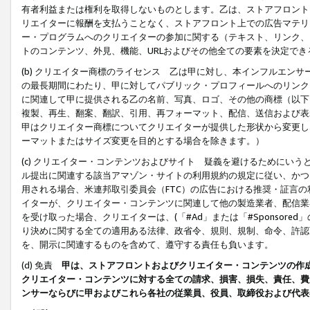
有者利益または権利を取得しないものとします。乙は、ストアフロントに
リエイターに報酬を支払うことなく、ストアフロント上での広告マテリア
ー・プログラムへのクリエイターの参加に関する（テキスト、リンク、
トのコンテンツ、外見、機能、URLおよびその他全ての要素を決定で
(b) クリエイター商標のライセンス 乙は甲に対し、本インフルエン
の最長期間にわたり、甲に対してパブリック・プロフィールへのリンク
に関連して甲に提供される乙の名前、写真、ロゴ、その他の商標（以下
複製、再生、翻案、翻訳、引用、再フォーマット、配信、送信および表
甲はクリエイター商標についてクリエイターが提供した形状から変更し
ーマットまたはサイズ変更を目的とする場合を除きます。）
(c) クリエイター・コンテンツおよびサイト 疑義を避けるためにい
ル提出に関連する該当アマゾン・サイトの利用規約の規定に従い、かつ、
用される場合、米連邦取引委員会（FTC）の広告における推奨・証言
イターが、クリエイター・コンテンツに関連して他の製造業者、配信業
を受け取った場合、クリエイターは、(「#Ad」または「#Sponsor
り決めに関する全ての適用ある法律、政省令、規則、規制、命令、許認
を、開示に関連するものを含めて、遵守する責任も負います。
(d) 免責
甲は、ストアフロントおよびクリエイター・コンテンツの作
クリエイター・コンテンツに対する全ての請求、損害、損失、責任、費
ンサーならびに甲およびこれら各社の従業員、役員、取締役および代表