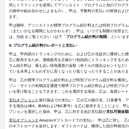
同じトラフィックを使用してアソシエイト・プログラムと別のプログラ
の操作や組み合わせによるもの）、甲は、手数料の支払いの留保および
ます。
甲は随時、アソシエイトが標準プログラム紹介料または特別プログラム
（またいかなる期間にもかかわらず）、甲は、いつでも制限の全部また
は、
別紙
をご覧ください（以下「
プログラム紹介料の制限
」といいま
6. プログラム紹介料のレポートと支払い
甲は、甲内部のトラッキングのために、および乙が当該月に獲得した標
乙に配布するため、適格販売を正確かつ包括的にトラッキングするため
ラム紹介料は、最も近い現地通貨の金額（米ドルの場合はセントなど）
ている水準よりもわずかに高くなったり低くなったりすることがありま
甲は、乙が標準プログラム紹介料および特別プログラム紹介料を獲得し
ゾン・サイトの初期設定通貨で標準プログラム紹介料および特別プログ
いを受け取ることもできます。これを選択する場合、乙は、為替レート
支払オプション1:
銀行振込での支払い 乙が乙の銀行名、口座番号、ア
する場合はABA、IBANおよびBIC番号）を乙に提供することにより
プションを選択した場合、甲は、乙に対する合計支払額が
支払可能金額
支払オプション2:
Amazonギフトカードでの支払い 甲は乙に対し、
のギフトカードを送付します。ギフトカードは、獲得した紹介料相当の