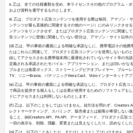
ii. 乙は、全ての仕様書類を含め、本ライセンスその他のプログラム
および資料を遵守するものとします。
iii. 乙は、プロダクト広告コンテンツを使用する際は毎回、アマゾ
ンテンツが最も直接的に関連するその他のページ）にのみリンクさせる
ンテンツをリンクさせず、またはプロダクト広告コンテンツに関連して
告コンテンツに密接に関連していない部分は、アマゾン・サイト以外の
(d) 乙は、甲の事前の書面による明確な承諾なしに、携帯電話その他
たはこれらに関連して、プロダクト広告コンテンツを使用しないものと
由してアクセスされる携帯端末用に最適化されていないサイト等の当該端
定義される承認されたモバイル・アプリケーション、または(3)いか
ブルまたは衛星ボックス、ストリーミングビデオプレイヤー、ブルーレイ
TV、ソニーBravia、パナソニックViera Cast、Vizioインター
(e) 乙は、甲の事前の書面による明確な承諾なしに、プロダクト広告
で商品を提供する個人もしくは企業が使用するためのソフトウェアもしくはその
ドにアクセスまたは利用しないものとします。
(f) 乙は、以下のことをしてはいけません。(i)方法を問わず、Creator
レクトマーケティング、スパミング、販売者または顧客が希望しない連
ること、(iii)Creators API、PA API、データフィード、プ
一切の表示を、削除、隠蔽、変更または見えなくしたり、読めなくした
(g) 乙は、以下のことをしたり、またはしようとしてはいけません。(