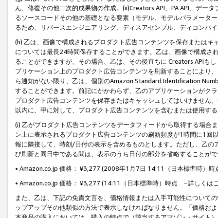
ん、修復その他二次的成果物の作成。(ii)Creators API、PA 
るソースコードその他の基礎となる要素（モデル、モデルパラメーター
るため、リバースエンジニアリング、ディスアセンブル、ディコンパイ
(h) 乙は、画像で構成されるプロダクト広告コンテンツを保存または
については最長24時間保存することができます。乙は、画像で構成さ
ることができますが、その場合、乙は、その後直ちに Creators AP
プリケーション上のプロダクト広告コンテンツを刷新することにより、
ら通知がない限り、乙は、個別のAmazon Standard Identification Nu
することができます。前記にかかわらず、乙のアプリケーションがクラ
プロダクト広告コンテンツを保存またはキャッシュしてはいけません。
以内に、甲に対して、プロダクト広告コンテンツを含むまたは使用する
(i) 乙がプロダクト広告コンテンツをデータフィードから取得する場合または
ン上に表示されるプロダクト広告コンテンツの刷新頻度が1時間に1回
報に隣接して、時刻/日付の表示を含めるものとします。ただし、乙の
び刷新と同日中である間は、表示のうち日付の部分を省略することがで
• Amazon.co.jp 価格： ¥3,277 (2008年1月7日 14:11（日本標準
• Amazon.co.jp 価格： ¥3,277 (14:11（日本標準時）時点 −詳しくは
また、乙は、下記の免責文言を、価格情報または入手可能性についての
ップアップその他類似の方法で表示しなければなりません。「価格およ
本商品の購入においては、購入の時点で（該当するアマゾン・サイト）