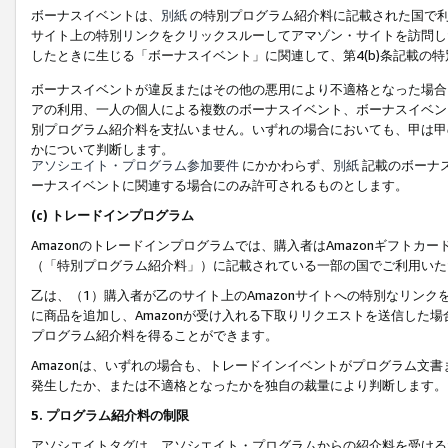
ボーナスイベントは、
別紙
の特別プログラム紹介料に記載された国で利
サイト上の特別リンクをクリックスルーしてアマゾン・サイトを訪問した
したときに生じる「ボーナスイベント」に関連して、第4(b)条記載の
ボーナスイベントが違反またはその他の悪用により不適格となった場合
アの利用、一人の個人による複数のボーナスイベント、ボーナスイベン
別プログラム紹介料を支払いません。いずれの場合においても、甲は甲
かについて判断します。
アソシエイト・プログラム参加要件
にかかわらず、
別紙
記載のボーナ
ーナスイベントに関連する場合にのみ許可されるものとします。
(c) トレードインプログラム
Amazonのトレードインプログラムでは、購入者はAmazonギフト
（「特別プログラム紹介料」）に記載されている一部の国でご利用いた
乙は、（1）購入者が乙のサイト上のAmazonサイトへの特別なリン
に商品を追加し、Amazonが受け入れる下取りリクエストを送信した場
プログラム紹介料を得ることができます。
Amazonは、いずれの場合も、トレードインイベントがプログラム文書
発生したか、または不適格となったかを独自の裁量により判断します。
5. プログラム紹介料の制限
アソシエイトタグは、アソシエイト・プログラムからの紹介料を受ける