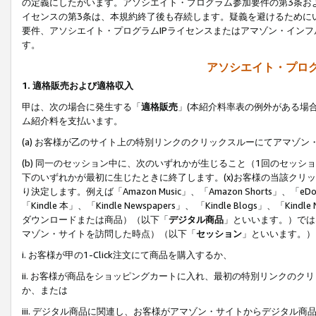
の定義にしたがいます。アソシエイト・プログラム参加要件の第3条お
イセンスの第3条は、本規約終了後も存続します。疑義を避けるためにい
要件、アソシエイト・プログラムIPライセンスまたはアマゾン・イン
す。
アソシエイト・プログ
1. 適格販売および適格収入
甲は、次の場合に発生する「
適格販売
」(本紹介料率表の例外がある場
ム紹介料を支払います。
(a) お客様が乙のサイト上の特別リンクのクリックスルーにてアマゾン
(b) 同一のセッション中に、次のいずれかが生じること（1回のセッ
下のいずれかが最初に生じたときに終了します。(x)お客様の当該クリッ
り決定します。例えば「Amazon Music」、「Amazon Shorts」、「eDo
「Kindle 本」、「Kindle Newspapers」、 「Kindle Blogs」、「
ダウンロードまたは商品）（以下「
デジタル商品
」といいます。）では
マゾン・サイトを訪問した時点）（以下「
セッション
」といいます。）
i. お客様が甲の1-Click注文にて商品を購入するか、
ii. お客様が商品をショッピングカートに入れ、最初の特別リンクの
か、または
iii. デジタル商品に関連し、お客様がアマゾン・サイトからデジタ