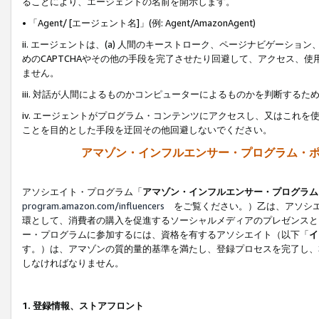
ることにより、エージェントの名前を開示します。
• 「Agent/ [エージェント名]」(例: Agent/AmazonAgent)
ii. エージェントは、(a) 人間のキーストローク、ページナビゲーシ
めのCAPTCHAやその他の手段を完了させたり回避して、アクセス、
ません。
iii. 対話が人間によるものかコンピューターによるものかを判断する
iv. エージェントがプログラム・コンテンツにアクセスし、又はこれ
ことを目的とした手段を迂回その他回避しないでください。
アマゾン・インフルエンサー・プログラム・
アソシエイト・プログラム「
アマゾン・インフルエンサー・プログラム
program.amazon.com/influencers
をご覧ください。）乙は、アソシエ
環として、消費者の購入を促進するソーシャルメディアのプレゼンスと
ー・プログラムに参加するには、資格を有するアソシエイト（以下「
イ
す。）は、アマゾンの質的量的基準を満たし、登録プロセスを完了し、
しなければなりません。
1.
登録情報、ストアフロント