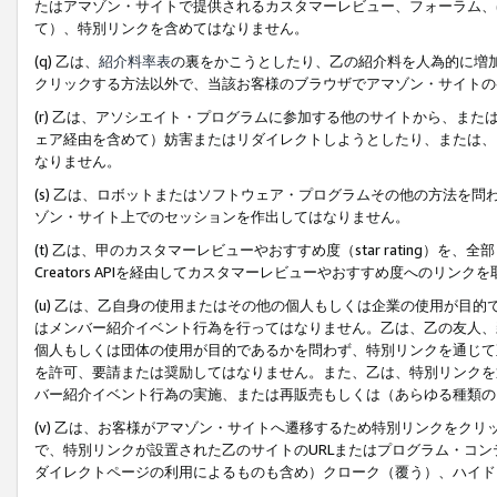
たはアマゾン・サイトで提供されるカスタマーレビュー、フォーラム、
て）、特別リンクを含めてはなりません。
(q) 乙は、
紹介料率表
の裏をかこうとしたり、乙の紹介料を人為的に増
クリックする方法以外で、当該お客様のブラウザでアマゾン・サイトの
(r) 乙は、アソシエイト・プログラムに参加する他のサイトから、ま
ェア経由を含めて）妨害またはリダイレクトしようとしたり、または、
なりません。
(s) 乙は、ロボットまたはソフトウェア・プログラムその他の方法を
ゾン・サイト上でのセッションを作出してはなりません。
(t) 乙は、甲のカスタマーレビューやおすすめ度（star rating
Creators APIを経由してカスタマーレビューやおすすめ度へのリンク
(u) 乙は、乙自身の使用またはその他の個人もしくは企業の使用が目
はメンバー紹介イベント行為を行ってはなりません。乙は、乙の友人、
個人もしくは団体の使用が目的であるかを問わず、特別リンクを通じて
を許可、要請または奨励してはなりません。また、乙は、特別リンクを
バー紹介イベント行為の実施、または再販売もしくは（あらゆる種類の
(v) 乙は、お客様がアマゾン・サイトへ遷移するため特別リンクをク
で、特別リンクが設置された乙のサイトのURLまたはプログラム・コ
ダイレクトページの利用によるものも含め）クローク（覆う）、ハイド