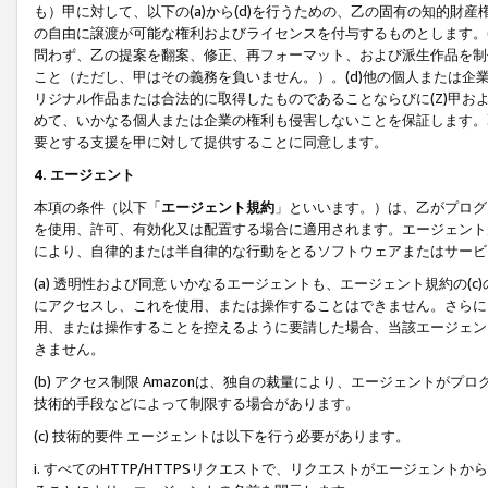
も）甲に対して、以下の(a)から(d)を行うための、乙の固有の知的
の自由に譲渡が可能な権利およびライセンスを付与するものとします。(
問わず、乙の提案を翻案、修正、再フォーマット、および派生作品を制
こと（ただし、甲はその義務を負いません。）。(d)他の個人または企
リジナル作品または合法的に取得したものであることならびに(Z)甲
めて、いかなる個人または企業の権利も侵害しないことを保証します。
要とする支援を甲に対して提供することに同意します。
4. エージェント
本項の条件（以下「
エージェント規約
」といいます。）は、乙がプログ
を使用、許可、有効化又は配置する場合に適用されます。エージェント
により、自律的または半自律的な行動をとるソフトウェアまたはサービ
(a) 透明性および同意 いかなるエージェントも、エージェント規約の
にアクセスし、これを使用、または操作することはできません。さらに、
用、または操作することを控えるように要請した場合、当該エージェン
きません。
(b) アクセス制限 Amazonは、独自の裁量により、エージェント
技術的手段などによって制限する場合があります。
(c) 技術的要件 エージェントは以下を行う必要があります。
i. すべてのHTTP/HTTPSリクエストで、リクエストがエージェ