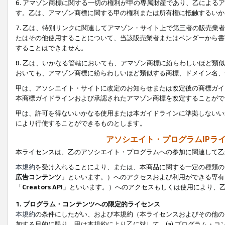
6. アマゾン商標に関する一切の権利が甲の専属財産であり、乙によ
す。乙は、アマゾン商標に関する甲の権利または所有権に抵触するいか
7. 乙は、特別リンクに関連してアマゾン・サイト上で第三者の販売
たはその他使用することについて、当該販売業者またはベンダーから書
することはできません。
8. 乙は、いかなる管轄においても、アマゾン商標に紛らわしいほど
おいても、アマゾン商標に紛らわしいほど類似する商標、ドメイン名、
甲は、アソシエイト・サイトに改定のお知らせまたは改定後の商標ガイ
本商標ガイドラインおよび承認されたアマゾン商標を改定することがで
甲は、許可を得ないいかなる使用または本ガイドラインに準拠しないい
により行使することができるものとします。
アソシエイト・プログラムIPラ
本ライセンスは、乙のアソシエイト・プログラムへの参加に関連して乙
本規約
を受け入れることにより、または、本商品に関する一定の種類の
広告コンテンツ
」といいます。）へのアクセスおよび利用ができる専有
「
Creators API
」といいます。）へのアクセスもしくは使用により、
1. プログラム・コンテンツへの限定的ライセンス
本規約
の条件にしたがい、および本規約（本ライセンスおよびその他の
加する目的に限り、甲は本規約により乙に対して、(a) プログラム・コ