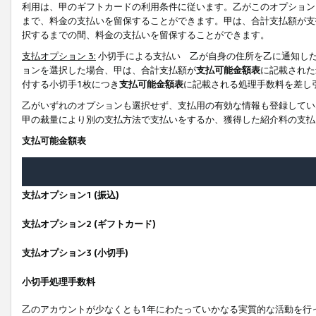
利用は、甲のギフトカードの利用条件に従います。乙がこのオプション
まで、料金の支払いを留保することができます。甲は、合計支払額が支
択するまでの間、料金の支払いを留保することができます。
支払オプション 3:
小切手による支払い 乙が自身の住所を乙に通知し
ョンを選択した場合、甲は、合計支払額が
支払可能金額表
に記載された
付する小切手1枚につき
支払可能金額表
に記載される処理手数料を差し
乙がいずれのオプションも選択せず、支払用の有効な情報も登録してい
甲の裁量により別の支払方法で支払いをするか、獲得した紹介料の支払
支払可能金額表
支払オプション1 (振込)
支払オプション2 (ギフトカード)
支払オプション3 (小切手)
小切手処理手数料
乙のアカウントが少なくとも1年にわたっていかなる実質的な活動を行