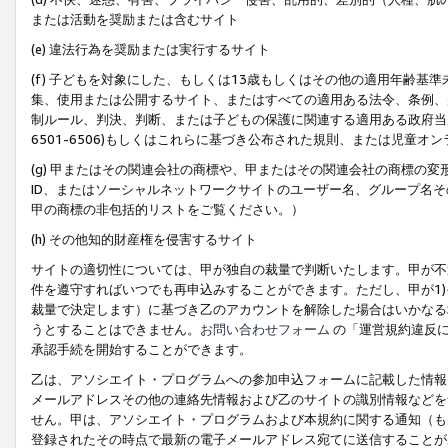
または活動を奨励または含むサイト
(e) 違法行為を奨励または実行するサイト
(f) 子どもを対象にした、もしくは13歳もしくはその他の適用年齢
集、使用または公開するサイト、またはすべての適用ある法令、条例、
制ルール、判決、判断、または子どもの保護に関連する適用ある政府当局の要
6501-6506)もしくはこれらに基づき公布された規則、または児童オ
(g) 甲またはその関連会社の商標や、甲またはその関連会社の商標の
ID、またはソーシャルネットワークサイトのユーザー名、グループ名
甲の商標の非包括的リストをご覧ください。）
(h) その他知的財産権を侵害するサイト
サイトの適切性については、甲が独自の裁量で判断いたします。甲が不
件を遵守すればいつでも再申込みすることができます。ただし、甲が1)
裁量で決定します）に基づき乙のアカウントを解除した場合はいかなる
うとすることはできません。
お問い合わせフォーム
の「運営規約違反に
承認手続を開始することができます。
乙は、アソシエイト・プログラムへの参加申込フォームに記載した情報
メールアドレスその他の連絡先情報および乙のサイトの識別情報などを
せん。甲は、アソシエイト・プログラムおよび本規約に関する通知（も
登録されたその時点で最新の電子メールアドレス宛てに送信することが