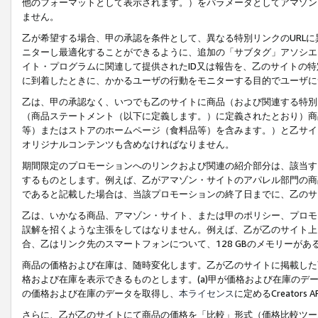
他のフォーマットとして表示されます。）をパラメータとしてアマゾン
ません。
乙が希望する場合、甲の承認を条件として、異なる特別リンクのURL
ニターし最適化することができるように、追加の「サブタグ」アソシエ
イト・プログラムに関連して提供されたID又は報告を、乙のサイトの
に到着したときに、かかるユーザの行動をモニターする目的でユーザに
乙は、甲の承認なく、いつでも乙のサイトに商品（および関連する特別
（商品ステートメント（以下に定義します。）に定義されたとおり）商
等）またはストアのホームページ（食料品等）を含みます。）と乙サイ
オリジナルコンテンツも含めなければなりません。
期間限定のプロモーションへのリンクおよび関連の紹介部分は、該当す
するものとします。例えば、乙がアマゾン・サイトのアパレル部門の商
であると記載した場合は、当該プロモーションの終了日までに、乙のサ
乙は、いかなる商品、アマゾン・サイト、または甲のポリシー、プロモ
誤解を招くような主張をしてはなりません。例えば、乙が乙のサイト上に
合、乙はリンク先のスマートフォンについて、128 GBのメモリーが
商品の価格および在庫は、随時変化します。乙が乙のサイトに掲載した
格および在庫を表示できるものとします。(a)甲が価格および在庫のデータを
の価格および在庫のデータを取得し、
本ライセンス
に定めるCreator
さらに、乙が乙のサイトにて商品の価格を「比較」形式（価格比較ツー