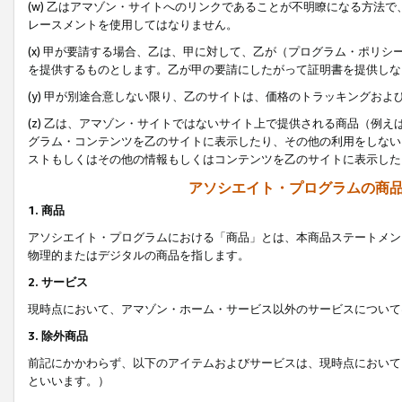
(w) 乙はアマゾン・サイトへのリンクであることが不明瞭になる方法
レースメントを使用してはなりません。
(x) 甲が要請する場合、乙は、甲に対して、乙が（プログラム・ポリ
を提供するものとします。乙が甲の要請にしたがって証明書を提供しな
(y) 甲が別途合意しない限り、乙のサイトは、価格のトラッキングお
(z) 乙は、アマゾン・サイトではないサイト上で提供される商品（例
グラム・コンテンツを乙のサイトに表示したり、その他の利用をしない
ストもしくはその他の情報もしくはコンテンツを乙のサイトに表示した
アソシエイト・プログラムの商
1. 商品
アソシエイト・プログラムにおける「商品」とは、本商品ステートメン
物理的またはデジタルの商品を指します。
2. サービス
現時点において、アマゾン・ホーム・サービス以外のサービスについて
3. 除外商品
前記にかかわらず、以下のアイテムおよびサービスは、現時点において
といいます。）