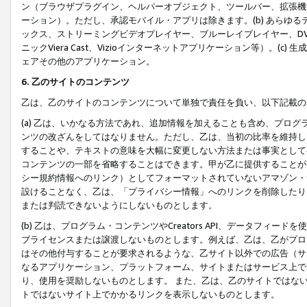
ン（ブラウザプラグイン、ヘルパーオブジェクト、ツールバー、拡張機
ーション）。ただし、承認モバイル・アプリは除きます。(b) あらゆ
ックス、ストリーミングビデオプレイヤー、ブルーレイプレイヤー、DVDプ
ニックViera Cast、Vizioインターネットアプリケーション等）。(
ェアその他のアプリケーション。
6. 乙のサイトのコンテンツ
乙は、乙のサイトのコンテンツについて単独で責任を負い、以下記載の
(a) 乙は、いかなる方法であれ、追加情報を加えることも含め、プロ
ンツの改ざんをしてはなりません。ただし、乙は、当初の比率を維持し
することや、テキストの意味を大幅に変更しない方法または事実として
コンテンツの一部を省略することはできます。甲が乙に提供することが
シー規約情報へのリンク）としてフォーマットされていないアマゾン・
設けることなく、乙は、「プライバシー情報」へのリンクを削除したり
または判読できないようにしないものとします。
(b) 乙は、プログラム・コンテンツやCreators API、データフ
ブライセンスまたは譲渡しないものとします。例えば、乙は、乙がプロ
はその他付与することが要求されるような、乙サイト以外での広告（サ
なるアプリケーション、プラットフォーム、サイトまたはサービス上で
り、使用を奨励しないものとします。 また、乙は、乙のサイトではな
トではないサイト上でかかるリンクを表示しないものとします。