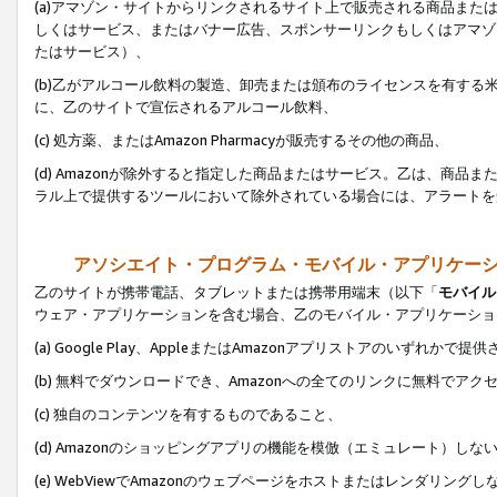
(a)アマゾン・サイトからリンクされるサイト上で販売される商品またはサ
しくはサービス、またはバナー広告、スポンサーリンクもしくはアマゾ
たはサービス）、
(b)乙がアルコール飲料の製造、卸売または頒布のライセンスを有す
に、乙のサイトで宣伝されるアルコール飲料、
(c) 処方薬、またはAmazon Pharmacyが販売するその他の商品、
(d) Amazonが除外すると指定した商品またはサービス。乙は、商品また
ラル上で提供するツールにおいて除外されている場合には、アラートを
アソシエイト・プログラム・モバイル・アプリケー
乙のサイトが携帯電話、タブレットまたは携帯用端末（以下「
モバイル
ウェア・アプリケーションを含む場合、乙のモバイル・アプリケーショ
(a) Google Play、AppleまたはAmazonアプリストアのいずれかで
(b) 無料でダウンロードでき、Amazonへの全てのリンクに無料でアク
(c) 独自のコンテンツを有するものであること、
(d) Amazonのショッピングアプリの機能を模倣（エミュレート）しな
(e) WebViewでAmazonのウェブページをホストまたはレンダリング