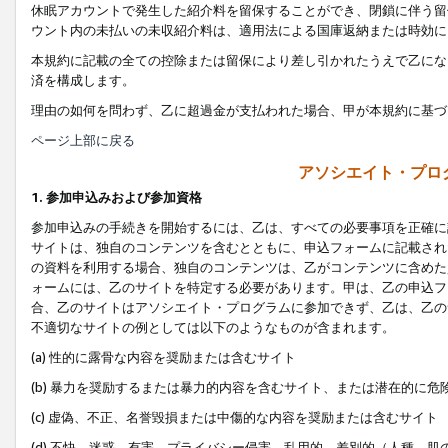
休眠アカウントで発生した紹介料を留保することができ、閉鎖に伴う留
ウント内の未払いの未収紹介料は、適用法による国庫返納または時効に
本規約に記載の全ての控除または留保により差し引かれたうえで乙にな
済を構成します。
理由の如何を問わず、乙に超過金が支払われた場合、甲が本規約に基づ
ページ上部に戻る
アソシエイト・プロ
1. 参加申込みおよび参加資格
参加申込みの手続きを開始するには、乙は、すべての必要事項を正確に
サイトは、独自のコンテンツを含むとともに、申込フォームに記載され
の資料を利用する場合、独自のコンテンツは、乙がコンテンツに含めた
ォームには、乙のサイトを特定する必要があります。甲は、乙の申込フ
合、乙のサイトはアソシエイト・プログラムに参加できず、乙は、乙の
不適切なサイトの例としては以下のようなものが含まれます。
(a) 性的に露骨な内容を奨励または含むサイト
(b) 暴力を奨励するまたは暴力的内容を含むサイト、または潜在的に
(c) 虚偽、不正、名誉毀損または中傷的な内容を奨励または含むサイト
(d) 不快、迷惑、有害、プライバシー侵害、乱用的、差別的（人種、