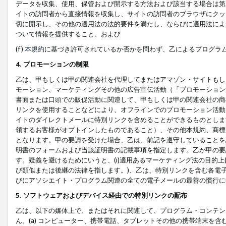
データを収集、使用、保管および開示する方法および該当する場合は第
イトの訪問者から直接情報を収集し、サイトの訪問者のブラウザにクッ
切に開示し、その他の適用法の法的要件を満たし、ならびに適用法によ
ついて情報を提供すること、および
(f)
本規約
に基づき許可されているか否かを問わず、乙によるプログラ
4. プロモーションの制限
乙は、甲もしくは甲の関連会社を代理してまたはアマゾン・サイトもし
モーション、マーケティングその他の広告宣伝活動（「プロモーション
書面または口頭での販促活動に関連して、甲もしくは甲の関連会社の商
リンクを使用することなどにより、オフラインでのプロモーション活動
イトのダイレクトメールに特別リンクを含めることができるものとしま
領するお客様がオプトインしたものであること）、その他本規約、商標
となります。甲の要請を受けた場合、乙は、前記を遵守していることを
明書のフォームおよび当該証明書の記載事項を指定します。乙が甲の要
す。疑義を避けるためにいうと、(i)適用あるマーケティング法の目的上(例
び類似または後継の法律を指します。)、乙は、特別リンクを含む各電子
びにアソシエイト・プログラム関連の全ての電子メールの最善の慣行に
5. ソフトウェアおよびデバイス経由での特別リンクの配布
乙は、以下の媒体上で、またはそれに関連して、プログラム・コンテン
ん。(a) コンピューター、携帯電話、タブレットその他の携帯端末を