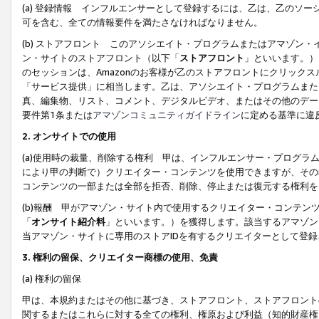
(a) 登録情報 インフルエンサーとして登録するには、乙は、乙のソ
可を含む、全ての情報要件を満たさなければなりません。
(b) ストアフロント このアソシエイト・プログラムまたはアマゾン
ン・サイトのストアフロント（以下「
ストアフロント
」といいます。）
のセッションは、Amazonのお客様が乙のストアフロントにクリック
「サービス提供」に相当します。乙は、アソシエイト・プログラムまた
真、編集物、リスト、コメント、デジタルビデオ、またはその他のデー
要件第1条または
アマゾンコミュニティガイドライン
に定める基準に違
2.
オンサイトでの使用
(a)使用時の裁量、削除する権利 甲は、インフルエンサー・プログラ
により甲の判断で）クリエイター・コンテンツを使用できますが、その
コンテンツの一部または全部を拒否、削除、停止または復元する権利を
(b)報酬 甲がアマゾン・サイト内で使用するクリエイター・コンテン
「
オンサイト紹介料
」といいます。）を獲得します。該当するアマゾン
当アマゾン・サイトに専用のストアIDを有するクリエイターとして登
3.
権利の留保、クリエイター商標の使用、免責
(a) 権利の留保
甲は、本規約またはその他に基づき、ストアフロント、ストアフロント
関するまたはこれらに対する全ての権利、権原および利益（知的財産権