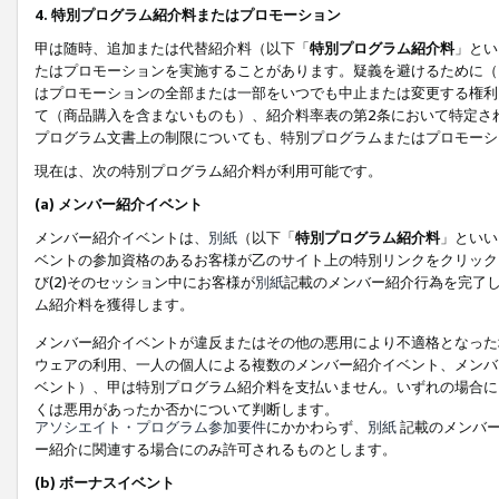
4. 特別プログラム紹介料またはプロモーション
甲は随時、追加または代替紹介料（以下「
特別プログラム紹介料
」とい
たはプロモーションを実施することがあります。疑義を避けるために（
はプロモーションの全部または一部をいつでも中止または変更する権利
て（商品購入を含まないものも）、紹介料率表の第2条において特定さ
プログラム文書上の制限についても、特別プログラムまたはプロモーシ
現在は、次の特別プログラム紹介料が利用可能です。
(a) メンバー紹介イベント
メンバー紹介イベントは、
別紙
（以下「
特別プログラム紹介料
」といい
ベントの参加資格のあるお客様が乙のサイト上の特別リンクをクリック
び(2)そのセッション中にお客様が
別紙
記載のメンバー紹介行為を完了
ム紹介料を獲得します。
メンバー紹介イベントが違反またはその他の悪用により不適格となった
ウェアの利用、一人の個人による複数のメンバー紹介イベント、メンバ
ベント）、甲は特別プログラム紹介料を支払いません。いずれの場合に
くは悪用があったか否かについて判断します。
アソシエイト・プログラム参加要件
にかかわらず、
別紙
記載のメンバー
ー紹介に関連する場合にのみ許可されるものとします。
(b) ボーナスイベント