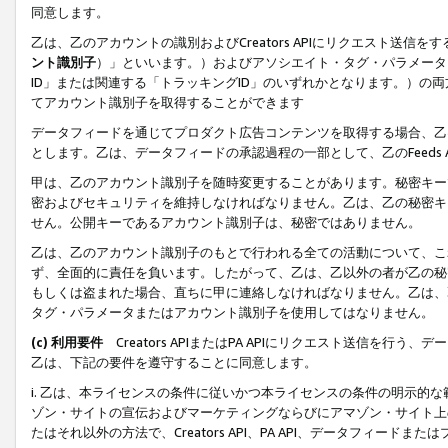
同意します。
乙は、乙のアカウントの識別およびCreators APIにリクエスト送
ント識別子
）」といいます。）およびアソシエイト・タグ・パラメータ（
ID」または関連する「トラッキングID」のいずれかとなります。）の両方
てアカウント識別子を取得することができます
データフィードを通じてプロダクト広告コンテンツを取得する場合、乙は、Cre
とします。乙は、データフィードの承認過程の一部として、乙のFeeds
甲は、乙のアカウント識別子を随時変更することがあります。秘密キー
密およびセキュリティを維持しなければなりません。乙は、乙の秘密キ
せん。公開キーであるアカウント識別子は、秘密ではありません。
乙は、乙のアカウント識別子のもとで行われる全ての活動について、こ
ず、全面的に責任を負います。したがって、乙は、乙以外の者が乙の秘
もしくは盗まれた場合、直ちに甲に連絡しなければなりません。乙は、
タグ・パラメータまたはアカウント識別子を使用してはなりません。
(c) 利用要件
Creators APIまたはPA APIにリクエスト送信を
乙は、下記の要件を遵守することに同意します。
i. 乙は、本ライセンスの条件に従いかつ本ライセンスの条件の明示的
ゾン・サイトの宣伝およびマーケティングならびにアマゾン・サイト上
たはそれ以外の方法で、Creators API、PA API、データフィー