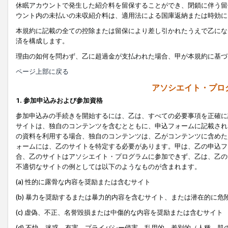
休眠アカウントで発生した紹介料を留保することができ、閉鎖に伴う留
ウント内の未払いの未収紹介料は、適用法による国庫返納または時効に
本規約に記載の全ての控除または留保により差し引かれたうえで乙にな
済を構成します。
理由の如何を問わず、乙に超過金が支払われた場合、甲が本規約に基づ
ページ上部に戻る
アソシエイト・プロ
1. 参加申込みおよび参加資格
参加申込みの手続きを開始するには、乙は、すべての必要事項を正確に
サイトは、独自のコンテンツを含むとともに、申込フォームに記載され
の資料を利用する場合、独自のコンテンツは、乙がコンテンツに含めた
ォームには、乙のサイトを特定する必要があります。甲は、乙の申込フ
合、乙のサイトはアソシエイト・プログラムに参加できず、乙は、乙の
不適切なサイトの例としては以下のようなものが含まれます。
(a) 性的に露骨な内容を奨励または含むサイト
(b) 暴力を奨励するまたは暴力的内容を含むサイト、または潜在的に
(c) 虚偽、不正、名誉毀損または中傷的な内容を奨励または含むサイト
(d) 不快、迷惑、有害、プライバシー侵害、乱用的、差別的（人種、