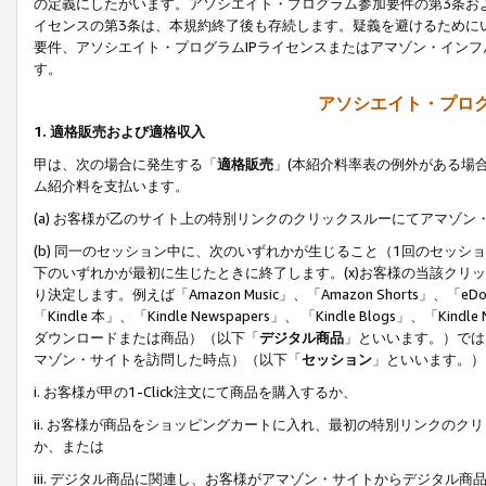
の定義にしたがいます。アソシエイト・プログラム参加要件の第3条お
イセンスの第3条は、本規約終了後も存続します。疑義を避けるためにい
要件、アソシエイト・プログラムIPライセンスまたはアマゾン・イン
す。
アソシエイト・プログ
1. 適格販売および適格収入
甲は、次の場合に発生する「
適格販売
」(本紹介料率表の例外がある場
ム紹介料を支払います。
(a) お客様が乙のサイト上の特別リンクのクリックスルーにてアマゾン
(b) 同一のセッション中に、次のいずれかが生じること（1回のセッ
下のいずれかが最初に生じたときに終了します。(x)お客様の当該クリッ
り決定します。例えば「Amazon Music」、「Amazon Shorts」、「eDo
「Kindle 本」、「Kindle Newspapers」、 「Kindle Blogs」、「
ダウンロードまたは商品）（以下「
デジタル商品
」といいます。）では
マゾン・サイトを訪問した時点）（以下「
セッション
」といいます。）
i. お客様が甲の1-Click注文にて商品を購入するか、
ii. お客様が商品をショッピングカートに入れ、最初の特別リンクの
か、または
iii. デジタル商品に関連し、お客様がアマゾン・サイトからデジタ