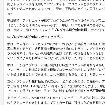
同じトラフィックを使用してアソシエイト・プログラムと別のプログラ
の操作や組み合わせによるもの）、甲は、手数料の支払いの留保および
ます。
甲は随時、アソシエイトが標準プログラム紹介料または特別プログラム
（またいかなる期間にもかかわらず）、甲は、いつでも制限の全部また
は、
別紙
をご覧ください（以下「
プログラム紹介料の制限
」といいま
6. プログラム紹介料のレポートと支払い
甲は、甲内部のトラッキングのために、および乙が当該月に獲得した標
乙に配布するため、適格販売を正確かつ包括的にトラッキングするため
ラム紹介料は、最も近い現地通貨の金額（米ドルの場合はセントなど）
ている水準よりもわずかに高くなったり低くなったりすることがありま
甲は、乙が標準プログラム紹介料および特別プログラム紹介料を獲得し
ゾン・サイトの初期設定通貨で標準プログラム紹介料および特別プログ
いを受け取ることもできます。これを選択する場合、乙は、為替レート
支払オプション1:
銀行振込での支払い 乙が乙の銀行名、口座番号、ア
する場合はABA、IBANおよびBIC番号）を乙に提供することにより
プションを選択した場合、甲は、乙に対する合計支払額が
支払可能金額
支払オプション2:
Amazonギフトカードでの支払い 甲は乙に対し、
のギフトカードを送付します。ギフトカードは、獲得した紹介料相当の