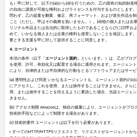
も）甲に対して、以下の(a)から(d)を行うための、乙の固有の知的
の自由に譲渡が可能な権利およびライセンスを付与するものとします。(
問わず、乙の提案を翻案、修正、再フォーマット、および派生作品を制
こと（ただし、甲はその義務を負いません。）。(d)他の個人または企
リジナル作品または合法的に取得したものであることならびに(Z)甲
めて、いかなる個人または企業の権利も侵害しないことを保証します。
要とする支援を甲に対して提供することに同意します。
4. エージェント
本項の条件（以下「
エージェント規約
」といいます。）は、乙がプログ
を使用、許可、有効化又は配置する場合に適用されます。エージェント
により、自律的または半自律的な行動をとるソフトウェアまたはサービ
(a) 透明性および同意 いかなるエージェントも、エージェント規約の
にアクセスし、これを使用、または操作することはできません。さらに、
用、または操作することを控えるように要請した場合、当該エージェン
きません。
(b) アクセス制限 Amazonは、独自の裁量により、エージェント
技術的手段などによって制限する場合があります。
(c) 技術的要件 エージェントは以下を行う必要があります。
i. すべてのHTTP/HTTPSリクエストで、リクエストがエージェ