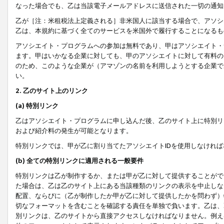
なった場合でも、乙は当該電子メールアドレスに送信された一切の通知
乙が［注：米租税法上定義される］非米国人に該当する場合で、アソシ
乙は、本規約に基づく全てのサービスを米国外で履行することになるも
アソシエイト・プログラムへの参加は無料であり、甲はアソシエイト・
ます。甲はいかなる企業に対しても、甲のアソシエイトに対して有料の
のため、このような企業が（アマゾンの名前を利用しようとする企業で
い。
2. 乙のサイト上のリンク
(a) 特別リンク
乙はアソシエイト・プログラムに申し込んだ後、乙のサイト上に特別リ
および紹介料の発生が可能となります。
特別リンクでは、甲が乙に割り当てたアソシエイトIDを使用しなけれ
(b) 全ての特別リンクに適用される一般要件
特別リンクは乙が制作するか、または甲が乙に対して提供することがで
た場合は、乙は乙のサイト上にある当該種類のリンクの表示を中止しな
配置、ならびに（乙が制作したか甲が乙に対して提供したかを問わず）
切なフォーマットを含むことを確認する責任を単独で負います。乙は、
別リンクは、乙のサイトから直接アクセスしなければなりません。例えば、