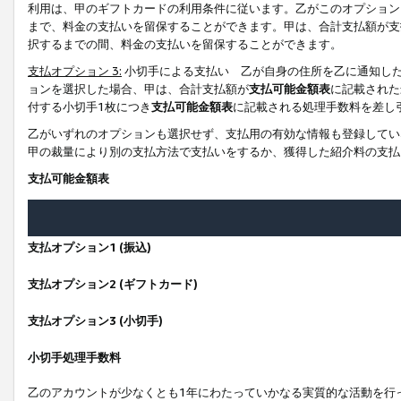
利用は、甲のギフトカードの利用条件に従います。乙がこのオプション
まで、料金の支払いを留保することができます。甲は、合計支払額が支
択するまでの間、料金の支払いを留保することができます。
支払オプション 3:
小切手による支払い 乙が自身の住所を乙に通知し
ョンを選択した場合、甲は、合計支払額が
支払可能金額表
に記載された
付する小切手1枚につき
支払可能金額表
に記載される処理手数料を差し
乙がいずれのオプションも選択せず、支払用の有効な情報も登録してい
甲の裁量により別の支払方法で支払いをするか、獲得した紹介料の支払
支払可能金額表
支払オプション1 (振込)
支払オプション2 (ギフトカード)
支払オプション3 (小切手)
小切手処理手数料
乙のアカウントが少なくとも1年にわたっていかなる実質的な活動を行