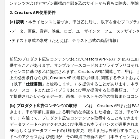
ンテンツおよびアマゾン商標の全部を乙のサイトから直ちに除去、削除
2. Creators API使用要件
(a) 説明：
本ライセンスに基づき、甲は乙に対し、以下を含むプログラ
•データ、画像、音声、映像、ロゴ、ユーザインターフェースデザイン
•テキスト形式の素材（たとえば、テキスト形式の商品情報）
前記のプロダクト広告コンテンツおよびCreators APIへのアクセスに
供することがあります。サンプルソースコードおよびライブラリはそれ
イセンスに基づき乙に提供されます。Creators APIに関連して
上の必要条件ならびにCreators APIの適切な利用に関連するテ
（以下「
仕様書類
」と総称します。）を提供することがあります。本ラ
ルソースコードまたはライブラリおよび甲が提供する仕様書類は、「プ
で提供されたいかなるデータ、画像、テキストその他の情報またはコン
(b) プロダクト広告コンテンツの取得
乙は、Creators APIま
きます。甲が事前に書面による明示的な承認をした場合、乙は、甲がCreator
す。）を通じて、プロダクト広告コンテンツを取得することもできます
データフィードへのアクセスおよび使用にも本ライセンスが適用されます。乙は
APIもしくはデータフィードの仕様を変更、廃止または再発行することがで
ドへのアクセスおよび使用が、その時点で最新の要件（本ライセンスお