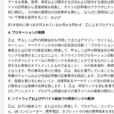
データを収集、使用、保管および開示する方法および該当する場合は第
イトの訪問者から直接情報を収集し、サイトの訪問者のブラウザにクッ
切に開示し、その他の適用法の法的要件を満たし、ならびに適用法によ
ついて情報を提供すること、および
(f)
本規約
に基づき許可されているか否かを問わず、乙によるプログラ
4. プロモーションの制限
乙は、甲もしくは甲の関連会社を代理してまたはアマゾン・サイトもし
モーション、マーケティングその他の広告宣伝活動（「プロモーション
書面または口頭での販促活動に関連して、甲もしくは甲の関連会社の商
リンクを使用することなどにより、オフラインでのプロモーション活動
イトのダイレクトメールに特別リンクを含めることができるものとしま
領するお客様がオプトインしたものであること）、その他本規約、商標
となります。甲の要請を受けた場合、乙は、前記を遵守していることを
明書のフォームおよび当該証明書の記載事項を指定します。乙が甲の要
す。疑義を避けるためにいうと、(i)適用あるマーケティング法の目的上(例
び類似または後継の法律を指します。)、乙は、特別リンクを含む各電子
びにアソシエイト・プログラム関連の全ての電子メールの最善の慣行に
5. ソフトウェアおよびデバイス経由での特別リンクの配布
乙は、以下の媒体上で、またはそれに関連して、プログラム・コンテン
ん。(a) コンピューター、携帯電話、タブレットその他の携帯端末を