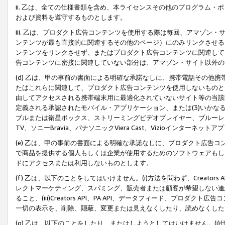
ii. 乙は、全ての仕様書類を含め、本ライセンスその他のプログラム
および資料を遵守するものとします。
iii. 乙は、プロダクト広告コンテンツを使用する際は毎回、アマゾ
ンテンツが最も直接的に関連するその他のページ）にのみリンクさせる
ンテンツをリンクさせず、またはプロダクト広告コンテンツに関連して
告コンテンツに密接に関連していない部分は、アマゾン・サイト以外の
(d) 乙は、甲の事前の書面による明確な承諾なしに、携帯電話その他
たはこれらに関連して、プロダクト広告コンテンツを使用しないものと
由してアクセスされる携帯端末用に最適化されていないサイト等の当該端
定義される承認されたモバイル・アプリケーション、または(3)いか
ブルまたは衛星ボックス、ストリーミングビデオプレイヤー、ブルーレイ
TV、ソニーBravia、パナソニックViera Cast、Vizioインター
(e) 乙は、甲の事前の書面による明確な承諾なしに、プロダクト広告
で商品を提供する個人もしくは企業が使用するためのソフトウェアもしくはその
ドにアクセスまたは利用しないものとします。
(f) 乙は、以下のことをしてはいけません。(i)方法を問わず、Creator
レクトマーケティング、スパミング、販売者または顧客が希望しない連
ること、(iii)Creators API、PA API、データフィード、プ
一切の表示を、削除、隠蔽、変更または見えなくしたり、読めなくした
(g) 乙は、以下のことをしたり、またはしようとしてはいけません。(