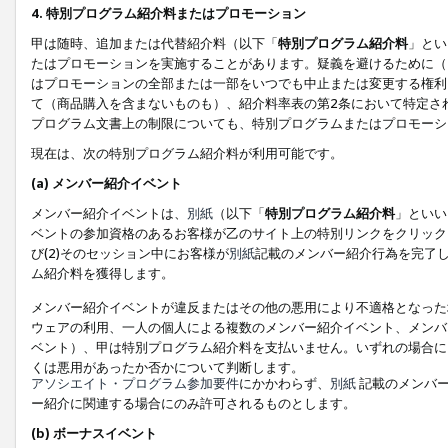
4. 特別プログラム紹介料またはプロモーション
甲は随時、追加または代替紹介料（以下「
特別プログラム紹介料
」とい
たはプロモーションを実施することがあります。疑義を避けるために（
はプロモーションの全部または一部をいつでも中止または変更する権利
て（商品購入を含まないものも）、紹介料率表の第2条において特定さ
プログラム文書上の制限についても、特別プログラムまたはプロモーシ
現在は、次の特別プログラム紹介料が利用可能です。
(a) メンバー紹介イベント
メンバー紹介イベントは、
別紙
（以下「
特別プログラム紹介料
」といい
ベントの参加資格のあるお客様が乙のサイト上の特別リンクをクリック
び(2)そのセッション中にお客様が
別紙
記載のメンバー紹介行為を完了
ム紹介料を獲得します。
メンバー紹介イベントが違反またはその他の悪用により不適格となった
ウェアの利用、一人の個人による複数のメンバー紹介イベント、メンバ
ベント）、甲は特別プログラム紹介料を支払いません。いずれの場合に
くは悪用があったか否かについて判断します。
アソシエイト・プログラム参加要件
にかかわらず、
別紙
記載のメンバー
ー紹介に関連する場合にのみ許可されるものとします。
(b) ボーナスイベント