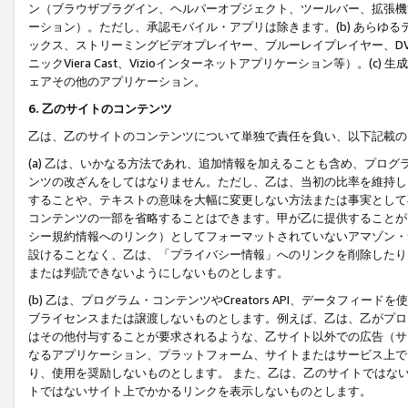
ン（ブラウザプラグイン、ヘルパーオブジェクト、ツールバー、拡張機
ーション）。ただし、承認モバイル・アプリは除きます。(b) あらゆ
ックス、ストリーミングビデオプレイヤー、ブルーレイプレイヤー、DVDプ
ニックViera Cast、Vizioインターネットアプリケーション等）。(
ェアその他のアプリケーション。
6. 乙のサイトのコンテンツ
乙は、乙のサイトのコンテンツについて単独で責任を負い、以下記載の
(a) 乙は、いかなる方法であれ、追加情報を加えることも含め、プロ
ンツの改ざんをしてはなりません。ただし、乙は、当初の比率を維持し
することや、テキストの意味を大幅に変更しない方法または事実として
コンテンツの一部を省略することはできます。甲が乙に提供することが
シー規約情報へのリンク）としてフォーマットされていないアマゾン・
設けることなく、乙は、「プライバシー情報」へのリンクを削除したり
または判読できないようにしないものとします。
(b) 乙は、プログラム・コンテンツやCreators API、データフ
ブライセンスまたは譲渡しないものとします。例えば、乙は、乙がプロ
はその他付与することが要求されるような、乙サイト以外での広告（サ
なるアプリケーション、プラットフォーム、サイトまたはサービス上で
り、使用を奨励しないものとします。 また、乙は、乙のサイトではな
トではないサイト上でかかるリンクを表示しないものとします。