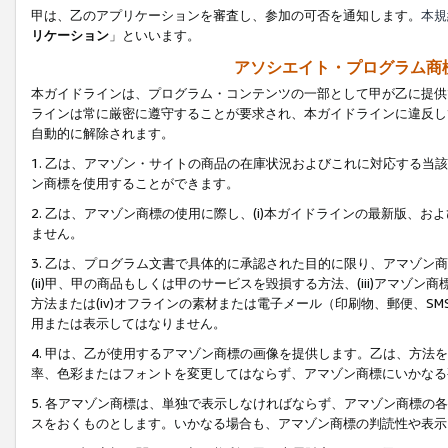
甲は、乙のアプリケーションを審査し、参加の可否を通知します。
本規
リケーション
」といいます。
アソシエイト・プログラム商
本ガイドラインは、プログラム・コンテンツの一部として甲が乙に提供
ラインは常に厳密に遵守することが要求され、本ガイドラインに違反し
自動的に解除されます。
1. 乙は、アマゾン・サイトの商品の在庫状況およびこれに対応する
ン商標を使用することができます。
2. 乙は、アマゾン商標の使用に際し、(i)本ガイドラインの最新版、およ
ません。
3. 乙は、プログラム文書で具体的に承認された目的に限り、アマゾン
(ii)甲、甲の商品もしくは甲のサービスを毀損する方法、(iii)アマ
方法または(iv)オフラインの素材または電子メール（印刷物、郵便、S
用または表示してはなりません。
4. 甲は、乙が使用するアマゾン商標の画像を提供します。乙は、方
率、色彩またはフォントを変更してはならず、アマゾン商標にいかなる
5. 各アマゾン商標は、単独で表示しなければならず、アマゾン商標
スをおくものとします。いかなる場合も、アマゾン商標の判読性や表示