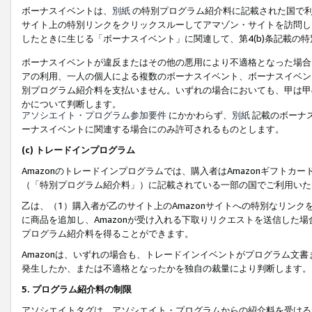
ボーナスイベントは、
別紙
の特別プログラム紹介料に記載された国で利
サイト上の特別リンクをクリックスルーしてアマゾン・サイトを訪問した
したときに生じる「ボーナスイベント」に関連して、第4(b)条記載の
ボーナスイベントが違反またはその他の悪用により不適格となった場合
アの利用、一人の個人による複数のボーナスイベント、ボーナスイベン
別プログラム紹介料を支払いません。いずれの場合においても、甲は甲
かについて判断します。
アソシエイト・プログラム参加要件
にかかわらず、
別紙
記載のボーナ
ーナスイベントに関連する場合にのみ許可されるものとします。
(c) トレードインプログラム
Amazonのトレードインプログラムでは、購入者はAmazonギフト
（「特別プログラム紹介料」）に記載されている一部の国でご利用いた
乙は、（1）購入者が乙のサイト上のAmazonサイトへの特別なリン
に商品を追加し、Amazonが受け入れる下取りリクエストを送信した場
プログラム紹介料を得ることができます。
Amazonは、いずれの場合も、トレードインイベントがプログラム文書
発生したか、または不適格となったかを独自の裁量により判断します。
5. プログラム紹介料の制限
アソシエイトタグは、アソシエイト・プログラムからの紹介料を受ける