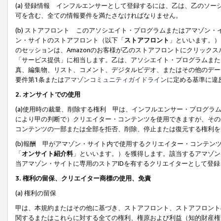
(a) 登録情報 インフルエンサーとして登録するには、乙は、乙のソ
可を含む、全ての情報要件を満たさなければなりません。
(b) ストアフロント このアソシエイト・プログラムまたはアマゾン
ン・サイトのストアフロント（以下「
ストアフロント
」といいます。）
のセッションは、Amazonのお客様が乙のストアフロントにクリック
「サービス提供」に相当します。乙は、アソシエイト・プログラムまた
真、編集物、リスト、コメント、デジタルビデオ、またはその他のデー
要件第1条または
アマゾンコミュニティガイドライン
に定める基準に違
2.
オンサイトでの使用
(a)使用時の裁量、削除する権利 甲は、インフルエンサー・プログラ
により甲の判断で）クリエイター・コンテンツを使用できますが、その
コンテンツの一部または全部を拒否、削除、停止または復元する権利を
(b)報酬 甲がアマゾン・サイト内で使用するクリエイター・コンテン
「
オンサイト紹介料
」といいます。）を獲得します。該当するアマゾン
当アマゾン・サイトに専用のストアIDを有するクリエイターとして登
3.
権利の留保、クリエイター商標の使用、免責
(a) 権利の留保
甲は、本規約またはその他に基づき、ストアフロント、ストアフロント
関するまたはこれらに対する全ての権利、権原および利益（知的財産権