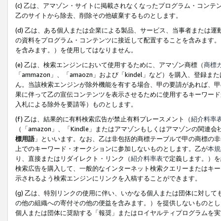
(c) 乙は、アマゾン・サイトに掲載されなくなったプログラム・コン
乙のサイトから除去、削除その他破棄するものとします。
(d) 乙は、ある個人または企業による製品、サービス、当事者または
の資料をプログラム・コンテンツに接近して配置することを含みます。
を含みます。）を使用してはなりません。
(e) 乙は、検索エンジンにおいて使用するために、アマゾン商標（
商標
「ammazon」、「amaozn」および「kindel」など）を購入
ん。当該検索エンジンが除外機能を有する場合、甲の要請があれば、甲
果に伴って乙の宣伝コンテンツを表示させるために使用するキーワード
入札による除外を要請等）ものとします。
(f) 乙は、結果的に有料検索広告が禁止有料プレースメント（
紹介料率
（「amazon」、「Kindle」またはアマゾンもしくはアマゾンの
標用語
」といいます。なお、乙は非包括的商標テーブルで甲の商標の非
上でのキーワード・オークションに参加しないものとします。乙が
本規
り、直接またはリダイレクト・リンク（
紹介料率表
で定義します。）を
検索広告を購入して、一般的なインターネット検索クエリーまたはキー
示されるよう検索エンジンにリンクを入稿することができます。
(g) 乙は、特別リンクの使用に伴い、いかなる個人または団体に対し
の他の組織への寄付その他の便益を含みます。）を提供しないものとし
個人または団体に奨励する「報奨」またはロイヤルティプログラムを実