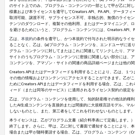
のサイト上でのみ、プログラム・コンテンツの一部として甲が乙に対し
様書および本ライセンスを遵守してCreators API、PA API、
取消可能、譲渡不可、サブライセンス不可、非独占的、無償のライセン
テンツのダウンロード、複製その他利用、またはデータマイニング、ロ
を避けるためにいうと、プログラム・コンテンツには、Creators AP
乙は、
本規約
の条件を遵守し、かつ本規約で付与された明示的なライセ
ることなく、乙は、(a)プログラム・コンテンツを、エンドユーザに
グラム・コンテンツに対してまたはこれに関連してリンクしたり、アマ
サイトのうちプログラム・コンテンツに密接に関連しない部分には、ア
コンテンツを、アマゾン・サイトの関連の商品詳細ページまたは他の関
Creators APIまたはデータフィードを利用することにより、乙は、
その他の情報およびコンテンツにアクセスすることができます。乙がこ
ためにCreators APIまたはデータフィードを利用する場合、乙は、こ
ィード（または同等のサービス）に適用されるライセンス契約の規定を
乙は、プログラム・コンテンツを使用して、知的財産権その他法的権利
したAI生成コンテンツを直接的または間接的に大規模言語モデル、マ
しないものとし、また、第三者をしてこれを行わせないものとします。
本ライセンスは、乙がプログラム文書（紹介料率表にて定義します。）
終了します。さらに、甲は、乙に対して書面で通知することにより、本
場合または甲が随時要請する場合、乙は、プログラム・コンテンツ（Cre