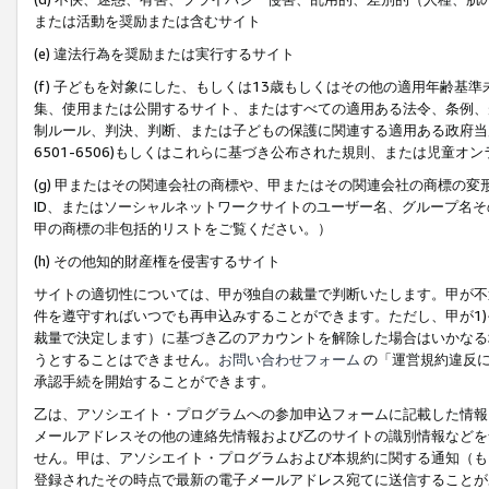
または活動を奨励または含むサイト
(e) 違法行為を奨励または実行するサイト
(f) 子どもを対象にした、もしくは13歳もしくはその他の適用年齢
集、使用または公開するサイト、またはすべての適用ある法令、条例、
制ルール、判決、判断、または子どもの保護に関連する適用ある政府当局の要
6501-6506)もしくはこれらに基づき公布された規則、または児童オ
(g) 甲またはその関連会社の商標や、甲またはその関連会社の商標の
ID、またはソーシャルネットワークサイトのユーザー名、グループ名
甲の商標の非包括的リストをご覧ください。）
(h) その他知的財産権を侵害するサイト
サイトの適切性については、甲が独自の裁量で判断いたします。甲が不
件を遵守すればいつでも再申込みすることができます。ただし、甲が1)
裁量で決定します）に基づき乙のアカウントを解除した場合はいかなる
うとすることはできません。
お問い合わせフォーム
の「運営規約違反に
承認手続を開始することができます。
乙は、アソシエイト・プログラムへの参加申込フォームに記載した情報
メールアドレスその他の連絡先情報および乙のサイトの識別情報などを
せん。甲は、アソシエイト・プログラムおよび本規約に関する通知（も
登録されたその時点で最新の電子メールアドレス宛てに送信することが