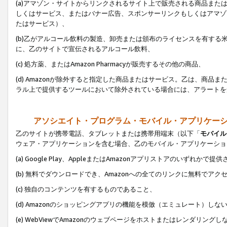
(a)アマゾン・サイトからリンクされるサイト上で販売される商品またはサ
しくはサービス、またはバナー広告、スポンサーリンクもしくはアマゾ
たはサービス）、
(b)乙がアルコール飲料の製造、卸売または頒布のライセンスを有す
に、乙のサイトで宣伝されるアルコール飲料、
(c) 処方薬、またはAmazon Pharmacyが販売するその他の商品、
(d) Amazonが除外すると指定した商品またはサービス。乙は、商品また
ラル上で提供するツールにおいて除外されている場合には、アラートを
アソシエイト・プログラム・モバイル・アプリケー
乙のサイトが携帯電話、タブレットまたは携帯用端末（以下「
モバイル
ウェア・アプリケーションを含む場合、乙のモバイル・アプリケーショ
(a) Google Play、AppleまたはAmazonアプリストアのいずれかで
(b) 無料でダウンロードでき、Amazonへの全てのリンクに無料でアク
(c) 独自のコンテンツを有するものであること、
(d) Amazonのショッピングアプリの機能を模倣（エミュレート）しな
(e) WebViewでAmazonのウェブページをホストまたはレンダリング