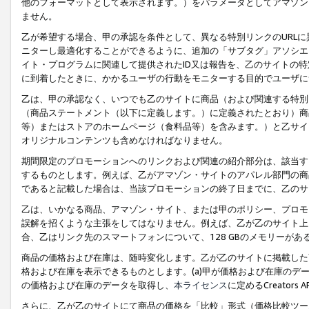
他のフォーマットとして表示されます。）をパラメータとしてアマゾン
ません。
乙が希望する場合、甲の承認を条件として、異なる特別リンクのURL
ニターし最適化することができるように、追加の「サブタグ」アソシエ
イト・プログラムに関連して提供されたID又は報告を、乙のサイトの
に到着したときに、かかるユーザの行動をモニターする目的でユーザに
乙は、甲の承認なく、いつでも乙のサイトに商品（および関連する特別
（商品ステートメント（以下に定義します。）に定義されたとおり）商
等）またはストアのホームページ（食料品等）を含みます。）と乙サイ
オリジナルコンテンツも含めなければなりません。
期間限定のプロモーションへのリンクおよび関連の紹介部分は、該当す
するものとします。例えば、乙がアマゾン・サイトのアパレル部門の商
であると記載した場合は、当該プロモーションの終了日までに、乙のサ
乙は、いかなる商品、アマゾン・サイト、または甲のポリシー、プロモ
誤解を招くような主張をしてはなりません。例えば、乙が乙のサイト上に
合、乙はリンク先のスマートフォンについて、128 GBのメモリーが
商品の価格および在庫は、随時変化します。乙が乙のサイトに掲載した
格および在庫を表示できるものとします。(a)甲が価格および在庫のデータを
の価格および在庫のデータを取得し、
本ライセンス
に定めるCreator
さらに、乙が乙のサイトにて商品の価格を「比較」形式（価格比較ツー