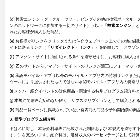
(d) 検索エンジン（グーグル、ヤフー、ビングその他の検索ポータル
ンのネットワークに参加する一切のサイト）（以下「
検索エンジン
」と
れたお客様が購入した商品、
(e) お客様がリンクをクリックまたは仲介ウェブページ上でその他の
イトに送るリンク（「
リダイレクト・リンク
」）を経由して、アマゾン
(f) アマゾン・サイトに適用される条件を遵守せずに、お客様に購入さ
(g) 乙のサイトからアマゾン・サイトへのリンクが適正にフォーマッ
(h) 承認モバイル・アプリ以外のモバイル・アプリ内の特別リンクまたはC
ツールにより提供されたものではない承認モバイル・アプリ内の特別リ
(i) メンバー紹介イベントの対象商品（関連する特別プログラム紹介料と
(j) 本規約で別途定めのない限り、サブスクリプションとして購入され
(k) 商品一覧ページに掲載されていない発表前の商品や予約開始前の商
3. 標準プログラム紹介料
甲は乙に対し、本紹介料率表に記載された制限および
本規約
を遵守す
す。）を支払います。紹介料は、適格収入のパーセンテージとして計算