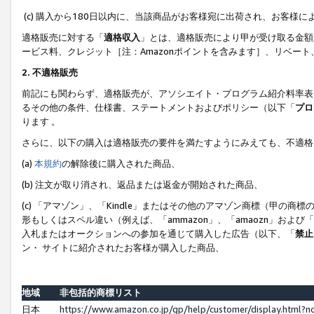
(c) 購入から180日以内に、当該商品がお客様宛に出荷され、お客
適格販売に対する「
適格収入
」とは、適格販売により甲が受け取る金額
ービス料、クレジット［注：Amazonポイントを含みます］、リベー
2. 不適格販売
前記にも関わらず、適格販売が、アソシエイト・プログラム紹介料率表
るその他の条件、仕様書、ステートメントおよびポリシー（以下「
プロ
ります 。
さらに、以下の購入は適格販売の要件を満たすようにみえても、不適格
(a)
本規約
の解除後に購入された商品、
(b) 注文が取り消され、返品または返金が開始された商品、
(c) 「アマゾン」、「Kindle」またはその他のアマゾン商標（甲
形もしくはスペル違い（例えば、「ammazon」、「amaozn」およ
入札またはオークションへの参加を通じて購入した広告（以下、「
禁止
ン・ サイトに紹介されたお客様が購入した商品、
地域
非包括的商標リスト
日本
https://www.amazon.co.jp/gp/help/customer/display.html