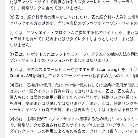
たはアマゾン・サイトで提供されるカスタマーレビュー、フォーラム、
て）、特別リンクを含めてはなりません。
(q) 乙は、
紹介料率表
の裏をかこうとしたり、乙の紹介料を人為的に増
クリックする方法以外で、当該お客様のブラウザでアマゾン・サイトの
(r) 乙は、アソシエイト・プログラムに参加する他のサイトから、ま
ェア経由を含めて）妨害またはリダイレクトしようとしたり、または、
なりません。
(s) 乙は、ロボットまたはソフトウェア・プログラムその他の方法を
ゾン・サイト上でのセッションを作出してはなりません。
(t) 乙は、甲のカスタマーレビューやおすすめ度（star rating
Creators APIを経由してカスタマーレビューやおすすめ度へのリンク
(u) 乙は、乙自身の使用またはその他の個人もしくは企業の使用が目
はメンバー紹介イベント行為を行ってはなりません。乙は、乙の友人、
個人もしくは団体の使用が目的であるかを問わず、特別リンクを通じて
を許可、要請または奨励してはなりません。また、乙は、特別リンクを
バー紹介イベント行為の実施、または再販売もしくは（あらゆる種類の
(v) 乙は、お客様がアマゾン・サイトへ遷移するため特別リンクをク
で、特別リンクが設置された乙のサイトのURLまたはプログラム・コ
ダイレクトページの利用によるものも含め）クローク（覆う）、ハイド