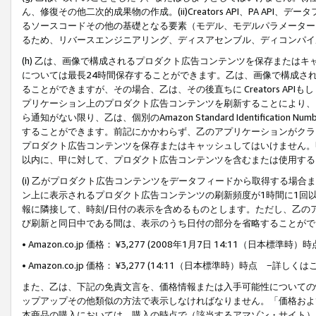
ん、修復その他二次的成果物の作成。(ii)Creators API、PA 
るソースコードその他の基礎となる要素（モデル、モデルパラメーター
るため、リバースエンジニアリング、ディスアセンブル、ディコンパイ
(h) 乙は、画像で構成されるプロダクト広告コンテンツを保存または
については最長24時間保存することができます。乙は、画像で構成さ
ることができますが、その場合、乙は、その後直ちに Creators AP
プリケーション上のプロダクト広告コンテンツを刷新することにより、
ら通知がない限り、乙は、個別のAmazon Standard Identification Nu
することができます。前記にかかわらず、乙のアプリケーションがクラ
プロダクト広告コンテンツを保存またはキャッシュしてはいけません。
以内に、甲に対して、プロダクト広告コンテンツを含むまたは使用する
(i) 乙がプロダクト広告コンテンツをデータフィードから取得する場合または
ン上に表示されるプロダクト広告コンテンツの刷新頻度が1時間に1回
報に隣接して、時刻/日付の表示を含めるものとします。ただし、乙の
び刷新と同日中である間は、表示のうち日付の部分を省略することがで
• Amazon.co.jp 価格： ¥3,277 (2008年1月7日 14:11（日本標準
• Amazon.co.jp 価格： ¥3,277 (14:11（日本標準時）時点 −詳しくは
また、乙は、下記の免責文言を、価格情報または入手可能性についての
ップアップその他類似の方法で表示しなければなりません。「価格およ
本商品の購入においては、購入の時点で（該当するアマゾン・サイト）