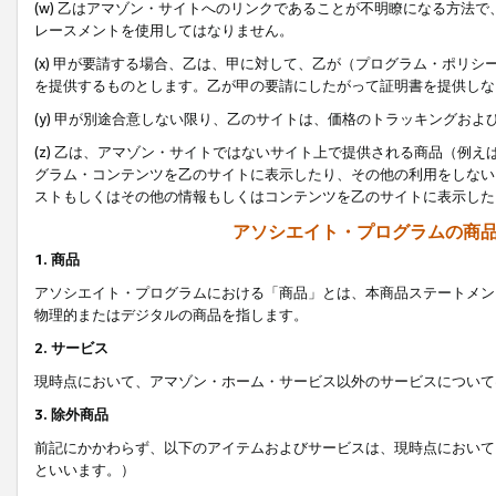
(w) 乙はアマゾン・サイトへのリンクであることが不明瞭になる方法
レースメントを使用してはなりません。
(x) 甲が要請する場合、乙は、甲に対して、乙が（プログラム・ポリ
を提供するものとします。乙が甲の要請にしたがって証明書を提供しな
(y) 甲が別途合意しない限り、乙のサイトは、価格のトラッキングお
(z) 乙は、アマゾン・サイトではないサイト上で提供される商品（例
グラム・コンテンツを乙のサイトに表示したり、その他の利用をしない
ストもしくはその他の情報もしくはコンテンツを乙のサイトに表示した
アソシエイト・プログラムの商
1. 商品
アソシエイト・プログラムにおける「商品」とは、本商品ステートメン
物理的またはデジタルの商品を指します。
2. サービス
現時点において、アマゾン・ホーム・サービス以外のサービスについて
3. 除外商品
前記にかかわらず、以下のアイテムおよびサービスは、現時点において
といいます。）