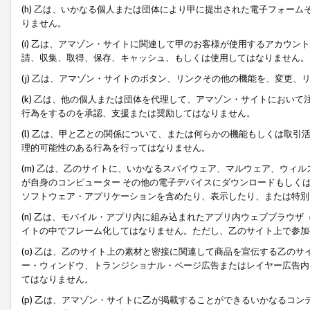
(h) 乙は、いかなる個人または団体により甲に提出された電子フォー
りません。
(i) 乙は、アマゾン・サイトに関連して甲のお客様が使用するアカウ
請、収集、取得、保存、キャッシュ、もしくは使用してはなりません。
(j) 乙は、アマゾン・サイトのボタン、リンクその他の機能を、変更
(k) 乙は、他の個人または団体を代理して、アマゾン・サイトにおい
行為をするのを承認、支援または奨励してはなりません。
(l) 乙は、甲と乙との関係について、または何らかの機能もしくは取
理的可能性のある行為を行ってはなりません。
(m) 乙は、乙のサイトに、いかなるスパイウェア、マルウェア、ウィ
が自身のコンピューター その他の電子デバイスにダウンロードもしく
ソフトウェア・アプリケーションを含めたり、表示したり、または特別
(n) 乙は、モバイル・アプリ内に組み込まれたアプリ内ウェブブラウザ
イトの中でフレーム化してはなりません。ただし、乙のサイト上で参加
(o) 乙は、乙のサイト上の素材と密接に関連して商品を宣伝する乙の
ー・ウィンドウ、トランジショナル・ページ広告またはレイヤー広告内
てはなりません。
(p) 乙は、アマゾン・サイトに乙が掲載することができるいかなるコ