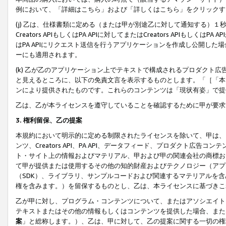
例において、「詳細はこちら」および「詳しくはこちら」をクリックす
(j) 乙は、仕様書類に定める（または甲が別途乙に対して通知する）
Creators APIもしくはPA APIに対してまたはCreators APIもしく
はPA APIにリクエスト送信を行うアプリケーションを作成し公開し
ーにも適用されます。
(k) 乙が乙のアプリケーション上でテキストで構成されるプロダクト
と見えるところに、以下の免責文言を表示するものとします。「［「本
ンにより提供されたものです。これらのコンテンツは「現状有姿」で提
乙は、乙が本ライセンスを遵守していることを確認するために甲が要求
3. 権利留保、乙の提案
本規約において明示的に定める制限されたライセンスを除いて、甲は、
ンツ、Creators API、PA API、データフィード、プロダクト
ト・サイト上の情報およびマテリアル、甲および甲の関連会社の商標お
て甲が提供または使用するその他の知的財産およびテクノロジー（アプ
（SDK）、ライブラリ、サンプルコードおよび関連するマテリアルを
権を含みます。）を留保するものとし、乙は、本ライセンスに基づきこ
乙が甲に対し、プログラム・コンテンツについて、またはアソシエイト
テキストまたはその他の情報もしくはコンテンツを提供した場合、また
案
」と総称します。）、乙は、甲に対して、乙の提案に関する一切の権