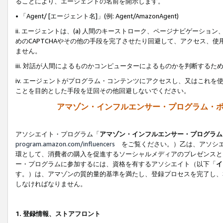
ることにより、エージェントの名前を開示します。
• 「Agent/ [エージェント名]」(例: Agent/AmazonAgent)
ii. エージェントは、(a) 人間のキーストローク、ページナビゲーシ
めのCAPTCHAやその他の手段を完了させたり回避して、アクセス、
ません。
iii. 対話が人間によるものかコンピューターによるものかを判断する
iv. エージェントがプログラム・コンテンツにアクセスし、又はこれ
ことを目的とした手段を迂回その他回避しないでください。
アマゾン・インフルエンサー・プログラム・
アソシエイト・プログラム「
アマゾン・インフルエンサー・プログラム
program.amazon.com/influencers
をご覧ください。）乙は、アソシエ
環として、消費者の購入を促進するソーシャルメディアのプレゼンスと
ー・プログラムに参加するには、資格を有するアソシエイト（以下「
イ
す。）は、アマゾンの質的量的基準を満たし、登録プロセスを完了し、
しなければなりません。
1.
登録情報、ストアフロント