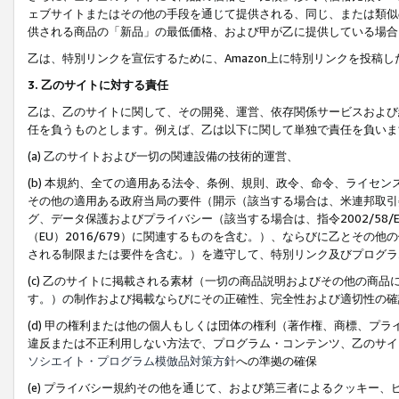
ェブサイトまたはその他の手段を通じて提供される、同じ、または類似
供される商品の「新品」の最低価格、および甲が乙に提供している場合
乙は、特別リンクを宣伝するために、Amazon上に特別リンクを投稿し
3. 乙のサイトに対する責任
乙は、乙のサイトに関して、その開発、運営、依存関係サービスおよび
任を負うものとします。例えば、乙は以下に関して単独で責任を負いま
(a) 乙のサイトおよび一切の関連設備の技術的運営、
(b) 本規約、全ての適用ある法令、条例、規則、政令、命令、ライセ
その他の適用ある政府当局の要件（開示（該当する場合は、米連邦取引
グ、データ保護およびプライバシー（該当する場合は、指令2002/58
（EU）2016/679）に関連するものを含む。）、ならびに乙とそ
される制限または要件を含む。）を遵守して、特別リンク及びプログラ
(c) 乙のサイトに掲載される素材（一切の商品説明およびその他の商
す。）の制作および掲載ならびにその正確性、完全性および適切性の確
(d) 甲の権利または他の個人もしくは団体の権利（著作権、商標、プ
違反または不正利用しない方法で、プログラム・コンテンツ、乙のサイ
ソシエイト・プログラム模倣品対策方針
への準拠の確保
(e) プライバシー規約その他を通じて、および第三者によるクッキー