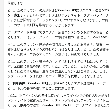
同意します。
乙は、乙のアカウントの識別およびCreators APIにリクエスト送
ント識別子
）」といいます。）およびアソシエイト・タグ・パラメータ（
ID」または関連する「トラッキングID」のいずれかとなります。）の両方
てアカウント識別子を取得することができます
データフィードを通じてプロダクト広告コンテンツを取得する場合、乙は、Cre
とします。乙は、データフィードの承認過程の一部として、乙のFeeds
甲は、乙のアカウント識別子を随時変更することがあります。秘密キー
密およびセキュリティを維持しなければなりません。乙は、乙の秘密キ
せん。公開キーであるアカウント識別子は、秘密ではありません。
乙は、乙のアカウント識別子のもとで行われる全ての活動について、こ
ず、全面的に責任を負います。したがって、乙は、乙以外の者が乙の秘
もしくは盗まれた場合、直ちに甲に連絡しなければなりません。乙は、
タグ・パラメータまたはアカウント識別子を使用してはなりません。
(c) 利用要件
Creators APIまたはPA APIにリクエスト送信を
乙は、下記の要件を遵守することに同意します。
i. 乙は、本ライセンスの条件に従いかつ本ライセンスの条件の明示的
ゾン・サイトの宣伝およびマーケティングならびにアマゾン・サイト上
たはそれ以外の方法で、Creators API、PA API、データフィー