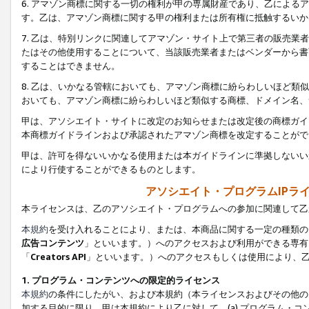
6. アマゾン商標に関する一切の権利が甲の専属財産であり、乙によ
す。乙は、アマゾン商標に関する甲の権利または所有権に抵触するいか
7. 乙は、特別リンクに関連してアマゾン・サイト上で第三者の販売
たはその他使用することについて、当該販売業者またはベンダーから書
することはできません。
8. 乙は、いかなる管轄においても、アマゾン商標に紛らわしいほど
おいても、アマゾン商標に紛らわしいほど類似する商標、ドメイン名、
甲は、アソシエイト・サイトに改定のお知らせまたは改定後の商標ガイ
本商標ガイドラインおよび承認されたアマゾン商標を改定することがで
甲は、許可を得ないいかなる使用または本ガイドラインに準拠しないい
により行使することができるものとします。
アソシエイト・プログラムIPラ
本ライセンスは、乙のアソシエイト・プログラムへの参加に関連して乙
本規約
を受け入れることにより、または、本商品に関する一定の種類の
広告コンテンツ
」といいます。）へのアクセスおよび利用ができる専有
「
Creators API
」といいます。）へのアクセスもしくは使用により、
1. プログラム・コンテンツへの限定的ライセンス
本規約
の条件にしたがい、および本規約（本ライセンスおよびその他の
加する目的に限り、甲は本規約により乙に対して、(a) プログラム・コ